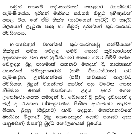
තවුස් තෙමේ දේශනාවගේ කෙළවර රහත්බවට
පැමිණියේය. අර්හත් මාර්ගය සමගම ඔහුට අභිඥාවන්
පහළ විය. හේ ඒහි භික්ෂු (භාවයෙන් පැවිදි) වී සෘද්ධි
බලයෙන් ලැබුණ පාත්‍ර හා සිවුරු දරන්නේ කූටාගාරයට
පිවිසියේය.
භාග්‍යවතුන් වහන්සේ කූටාගාරගතවූ පන්සියයක්
භික්ෂූන් සමග වෙළඳ ගමට ගොස් කූටාගාරයන්
අදෘශ්‍යමාන වන සේ (අධිෂ්ඨාන) කොට ගමට පිවිසි සේක.
වෙළඳහු බුදු පාමොක් සඟනට මහදන් දී, ශාස්තෲන්
වහන්සේ මඞ්කුලකාරාම (නම් විහාරස්ථාන) යට
පැමිණවූහ. උන්වහන්සේ (එහි) කවාකාර ශාලාවට
පිවිසියහ. බුදුන් වහන්සේ අහරින් පසු විවේක ගෙන
නිමවන තෙක්, මහජනයා උදය අහර ගෙන
උපෝෂථාංගයන් සමාදන් වී, බොහෝ වූ සුවඳ ද්‍රව්‍යයන් ද
මල් ද රැගෙන ධර්මශ්‍රවණය පිණිස ආරාමයට නැවත
ගියහ. බුදුහු (ඔවුනට) දහම් දෙසූහ. මහජනතාවගේ
බන්ධන මිදුණේ (බුදු කෙනෙකුන් ලොව පහළව ඇත
යනුවෙන්) මහත්වූ බුද්ධ කෝලාහයක් වූයේය.