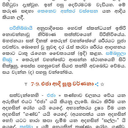
පිහිටුවා දැක්වූහ. ඉන් පසු දෙව්රමටම වැඩියහ. මේ
කරුණ සඳහා
තෙනෙව අන්තර වස්සෙන
යන ආදිය
කියන ලදී.
පරිනිබ්බායී
අනුපාදිසෙස හෙවත් ස්කන්ධයන් ඉතිරි
නොවන්නාවූ නිර්මාණ තත්ත්වයෙන් පිරිනිවියේය.
මහජනයා සත් දිනක් තෙරුන් වහන්සේගේ ශරීරයට පූජා
පවත්වා. බොහෝ වූ සුවඳ දර රැස් කරවා ශරීරය ආදාහනය
කොට ධාතු රැගෙන චෛත්‍යයක් (ඉදි) කළහ.
සම්බහුලා
භික්‍ඛු
= තෙරුන් වහන්සේට ආසන්න ස්ථානයෙහි සිටි
භික්ෂූහු, සෙස්ස පහසුවෙන් සියළු තන්හි අවබෝධ වේමය.
සය වැන්න (ද) පහසු වන්නේමය.
7-9. එජා ආදි සූත්‍ර වර්ණනා
සත්වැන්නෙහි -
එජා
= තණ්හාව චලනය වේය යන
අරුතින් එයට “එජා” යයි කියනු ලැබේ. බාධා කිරීම යන
අදහසින් රෝග යයි යෙදේ. අභ්‍යන්තරය දූෂ්‍ය වීම යන
අදහසින් “ගණ්ඩ” යයි යෙදේ. (අයහපත්ය යන අදහසින්
හෝ) යටට හාරා කපා දැමීම යන අදහසින් “සල්ලං” යි
යෙදේ.
තස්මා
= යම් හෙයකින් තෘෂ්ණා, රෝග, ගණ්ඩ,