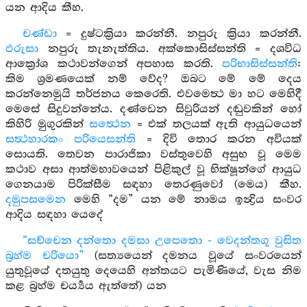
යන ආදිය කීහ.
චණ්ඩා
= දුෂ්ටක්‍රියා කරන්නී. නපුරු ක්‍රියා කරන්නී.
ඵරුසා
නපුරු තැනැත්තිය. අක්කොසිස්සන්ති = දශවිධ
ආක්‍රෝශ කථාවන්ගෙන් අපහාස කරති.
පරිභාසිස්සන්ති
:
කිම ශ්‍රමණයෙක් නම් වේද? ඔබට මේ මේ දෙය
කරන්නෙමුයි තර්ජනය කෙරෙති. එවමෙත්‍ථ මා හට මෙහිදී
මෙසේ සිදුවන්නේය. දණ්ඩෙන සිවුරියන් දඬුවකින් හෝ
කිහිරි මුගුරකින්
සත්‍ථෙන
= එක් තලයක් ඇති ආයුධයෙන්
සත්‍ථහාරකං පරියෙසන්ති
= දිවි තොර කරන අවියක්
සොයති. තෙවන පාරාජිකා වස්තුවෙහි අසුභ වූ මෙම
කථාව අසා ආත්මභාවයෙන් පිළිකුල් වූ භික්ෂූන්ගේ ආයුධ
ගෙනයාම පිරික්සීම සඳහා තෙරණුවෝ (මෙය) කීහ.
දමුපසමෙන
මෙහි “දම” යන මේ නාමය ඉන්‍ද්‍රිය සංවර
ආදිය සඳහා යෙදේ
“සච්චෙන දන්තො දමසා උපෙතො - වෙදන්තගූ වුසිත
බ්‍රහ්ම චරියො”
(සත්‍යයෙන් දමනය වූයේ සංවරයෙන්
යුතුවූයේ දතයුතු දෙයෙහි අන්තයට පැමිණියේ, වැස නිම
කළ බ්‍රහ්ම චර්‍ය්‍යය ඇත්තේ) යන