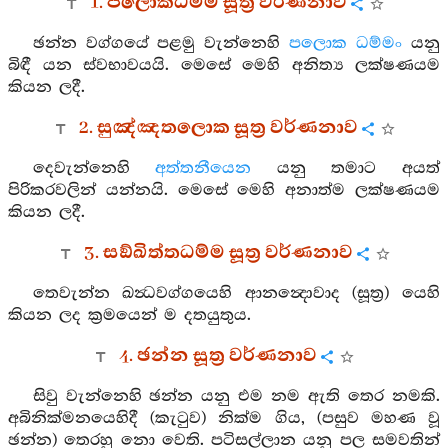
1. පලොකධම්ම සූත්‍ර වර්ණනාව
ඡන්න වග්ගයේ පළමු වැන්නෙහි
පලොක ධම්මං
යනු
බිඳී යන ස්වභාවයයි. මෙසේ මෙහි අනිත්‍ය ලක්ෂණයම
කියන ලදී.
2. සුඤ්ඤතලොක සූත්‍ර වර්ණනාව
දෙවැන්නෙහි
අත්තනීයෙන
යනු තමාට අයත්
පිරිකරවලින් යන්නයි. මෙසේ මෙහි අනාත්ම ලක්ෂණයම
කියන ලදී.
3. සඞ්ඛිත්තධම්ම සූත්‍ර වර්ණනාව
තෙවැන්න ඛන්‍ධවග්ගයෙහි ආනන්‍දොවාද (සූත්‍ර) යෙහි
කියන ලද ක්‍රමයෙන් ම දතයුතුය.
4. ඡන්න සූත්‍ර වර්ණනාව
සිවු වැන්නෙහි ඡන්න යනු එම නම ඇති තෙර නමකි.
අබිනික්මනයෙහිදී (කැටුව) නික්ම ගිය, (පසුව මහණ වූ
ඡන්න) තෙරහු නො වෙති. පටිසල්ලාන යනු පල සමවතින්