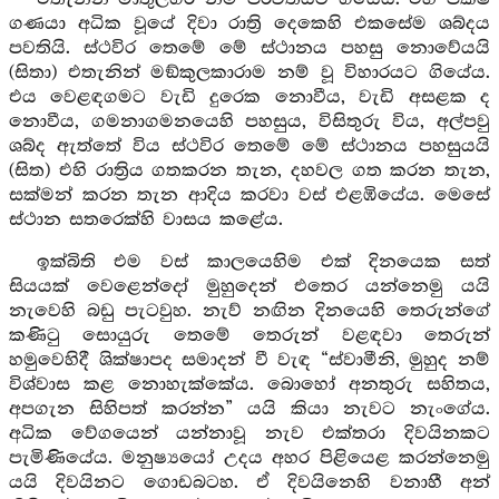
ගණයා අධික වූයේ දිවා රාත්‍රි දෙකෙහි එකසේම ශබ්දය
පවතියි. ස්ථවිර තෙමේ මේ ස්ථානය පහසු නොවේයයි
(සිතා) එතැනින් මඞ්කුලකාරාම නම් වූ විහාරයට ගියේය.
එය වෙළඳගමට වැඩි දුරෙක නොවීය, වැඩි අසළක ද
නොවීය, ගමනාගමනයෙහි පහසුය, විසිතුරු විය, අල්පවු
ශබ්ද ඇත්තේ විය ස්ථවිර තෙමේ මේ ස්ථානය පහසුයයි
(සිත) එහි රාත්‍රිය ගතකරන තැන, දහවල ගත කරන තැන,
සක්මන් කරන තැන ආදිය කරවා වස් එළඹියේය. මෙසේ
ස්ථාන සතරෙක්හි වාසය කළේය.
ඉක්බිති එම වස් කාලයෙහිම එක් දිනයෙක සත්
සියයක් වෙළෙන්දෝ මුහුදෙන් එතෙර යන්නෙමු යයි
නැවෙහි බඩු පැටවුහ. නැව් නඟින දිනයෙහි තෙරුන්ගේ
කණිටු සොයුරු තෙමේ තෙරුන් වළඳවා තෙරුන්
හමුවෙහිදී ශික්ෂාපද සමාදන් වී වැඳ “ස්වාමීනි, මුහුද නම්
විශ්වාස කළ නොහැක්කේය. බොහෝ අනතුරු සහිතය,
අපගැන සිහිපත් කරන්න” යයි කියා නැවට නැංගේය.
අධික වේගයෙන් යන්නාවූ නැව එක්තරා දිවයිනකට
පැමිණියේය. මනුෂ්‍යයෝ උදය අහර පිළියෙළ කරන්නෙමු
යයි දිවයිනට ගොඩබටහ. ඒ දිවයිනෙහි වනාහී අන්