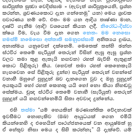
පැවැත්මක් නැති, පිළිසිඳ ගැනීමක් නැති. පුච්ඡාවුසො
සාරිපුත්ත සුත්‍වා වෙදිස්සාම = (ඇවැත් ශාරිපුත්‍රයෙනි, ප්‍රශ්න
කරන්න, ශ්‍රවණයකොට දැන ගන්නෙමු” යන) මෙය ශ්‍රාවක
පවාරණය නම් වේ. එතං මම යන ආදිය තෘෂ්ණා මාන,
දෘෂ්ටි ගැනීම (ආදි) වශයෙන් කියන ලදී.
නිරෝධංදිස්වා
ක්ෂය වීම, වැය වීම දැන ගෙන
නෙතං මම නෙසො
හමස්මි නමෙසො අත්තාති සමනුපස්සාමි
අනිත්‍යය දුඃඛය,
අනාත්මය යනුවෙන් දක්නෙමි. මෙතෙක් තන්හි ඡන්න
ස්ථවිර තෙමේ සැරියුත් තෙරුන් විසින් ඇසූ ඇසූ ප්‍රශ්න
වලට තමා තුළ ඇතැයි හඟවන) රහත් බැව්හි ඇතුළත්
කොට පිළිතුරු) කීය. (හෙවත් තමා රහත් කෙනෙකැයි
හැඟවෙන සේ පිළිතුරු දුන්හ) සැරියුත් තෙරුන් වහන්සේ
වනාහී ඔහුගේ පුහුදුන් බව දැනගෙන වුව ද ඔහු පුහුදුන්
අයකුයයි හෝ රහත් කෙනකු යයි හෝ නො කියා නිහඬවූ
සේක්මය. චුන්‍ද ස්ථවීර තෙමේ වනාහී (සැරියුත්) තෙරුන්
පුහුදුන් යයි හඟවන්නෙමියි සිතා අවවාද දුන්නේය.
එහි
තස්මා
“යම් හෙයකින් මරණාන්තික වේදනාවක්
ඉවසීමට නොහැකිව (ඔබ) ආයුධයක් ගෙන එමියි
කියන්නෙහි ද එහෙයින් පෘථග්ජනයෙක් වන ආයුෂ්මත් හු
ඒ හේතුව නිසා මෙය ද සිහි කරන්නැ” යි දැක්වේ. යම්