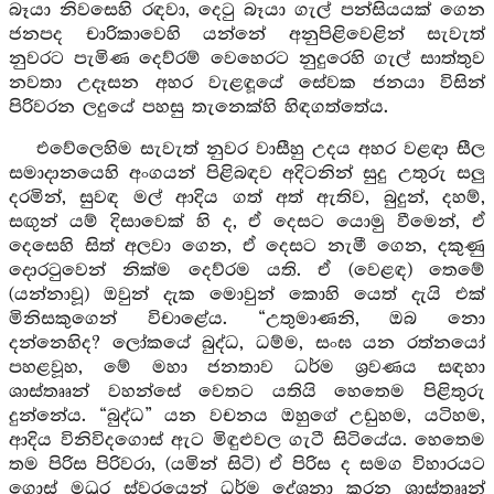
බෑයා නිවසෙහි රඳවා, දෙටු බෑයා ගැල් පන්සියයක් ගෙන
ජනපද චාරිකාවෙහි යන්නේ අනුපිළිවෙළින් සැවැත්
නුවරට පැමිණ දෙව්රම් වෙහෙරට නුදුරෙහි ගැල් සාත්තුව
නවතා උදෑසන අහර වැළඳූයේ සේවක ජනයා විසින්
පිරිවරන ලදුයේ පහසු තැනෙක්හි හිඳගත්තේය.
එවේලෙහිම සැවැත් නුවර වාසීහු උදය අහර වළඳා සීල
සමාදානයෙහි අංගයන් පිළිබඳව අදිටනින් සුදු උතුරු සලු
දරමින්, සුවඳ මල් ආදිය ගත් අත් ඇතිව, බුදුන්, දහම්,
සඟුන් යම් දිසාවෙක් හි ද, ඒ දෙසට යොමු වීමෙන්, ඒ
දෙසෙහි සිත් අලවා ගෙන, ඒ දෙසට නැමී ගෙන, දකුණු
දොරටුවෙන් නික්ම දෙව්රම යති. ඒ (වෙළඳ) තෙමේ
(යන්නාවූ) ඔවුන් දැක මොවුන් කොහි යෙත් දැයි එක්
මිනිසකුගෙන් විචාළේය. “උතුමාණනි, ඔබ නො
දන්නෙහිද? ලෝකයේ බුද්ධ, ධම්ම, සංඝ යන රත්නයෝ
පහළවූහ, මේ මහා ජනතාව ධර්ම ශ්‍රවණය සඳහා
ශාස්තෲන් වහන්සේ වෙතට යතියි හෙතෙම පිළිතුරු
දුන්නේය. “බුද්ධ” යන වචනය ඔහුගේ උඩුහම, යටිහම,
ආදිය විනිවිදගොස් ඇට මිඳුළුවල ගැටී සිටියේය. හෙතෙම
තම පිරිස පිරිවරා, (යමින් සිටි) ඒ පිරිස ද සමග විහාරයට
ගොස් මධුර ස්වරයෙන් ධර්ම දේශනා කරන ශාස්තෲන්