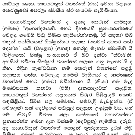
යාච්ඤා කළහ. භාග්‍යවතුන් වහන්සේ (එය) ඉවසා වදාළහ.
තෙරණුවෝ පෙරලා ස්වකීය ස්ථානයටම පැමිණියහ.
භාග්‍යවතුන් වහන්සේ ද අනඳ තෙරුන් ඇමතූහ.
(අමතා) “ආනන්දයෙනි. හෙට දිනයෙහි සුනාපරන්තයේ
වෙළඳ ගමෙහි පිඬු පිණිස හැසිරෙන්නෙමු, (ඒ සඳහා) ඔබ
එකුන් පන්සියයක් භික්ෂූන්හට සලාක (හෙවත් අවසර පත්)
දෙන්න” යයි (වදාළහ) (අනඳ) තෙරහු මැනව ස්වාමීනි යි
(පිළිගෙන) භික්ෂු සංඝයනට ඒ බව දන්වා “ස්වාමීනි,
අහසින් වඩිනා භික්ෂූන් වහන්සේ සලාක ගනු මැනව”යි ද
කීහ. එදින කුණ්ඩධාන නම් තෙරුන් වහන්සේ පළමු
සලාකය ගත්හ. වෙළෙඳ ගමෙහි වැසියෝ ද ශාස්තෲන්
වහන්සේ හෙට (ගමට) වඩින්නාහ යි (කියා) ගම මැද
මණ්ඩපයක් තනවා (එහි) දානසාලාවක් සෑදවුහ.
භාග්‍යවතුන් වහන්සේ උදෑසනම සිරුර පිළිදැගුම් කොට
ගඳකිළියට පිවිස පල සමවතට සමවැදී වැඩහුන්හ. (ඒ
වේලෙහි) සක් දෙවිඳුගේ පඬුපුල් සලසුන උණුසුම් විය. හේ
මේ කිමැයි විමසා බලා ශාස්තෲන් වහන්සේගේ
සුනාපරන්ත ගමන දැක විස්කම් (දෙව්පුතු) ඇමතීය. දරුව,
අද භාග්‍යවතුන් වහන්සේ යොදුන් තුන්දහසක දුරක් පිඬු
පිණිස ගමන් කරන්නාහ, කූටාගාර පන්සියයක් මවා