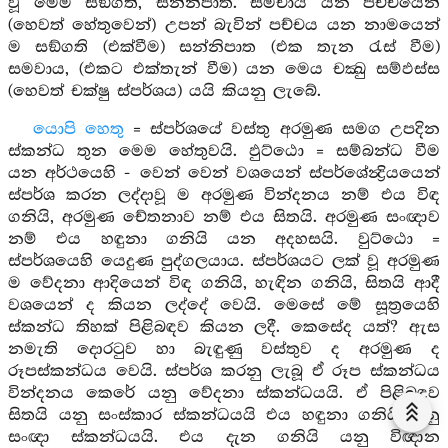
වූ මෙම සඞ්ගති, සන්නිපාත. සමචාය යන පච්චයෙන්
(හෙවත් හේතුවෙන්) උපන් බැවින් පච්චය යන නාමයෙන්
ම සඞ්ගති (එක්වීම) සන්නිපාත (එක තැන රැස් වීම)
සමවාය, (එකට එක්තැන් වීම) යන මෙය චක්‍ඛු සම්ඵස්ස
(හෙවත් චක්ෂු ස්පර්ශය) යයි කියනු ලැබේ.
යොපි හෙතු
= ස්පර්ශයේ වස්තු අරමුණ සමග උපදින
ස්කන්ධ තුන මෙම හේතුවයි. ඵුට්ඨො = සම්බන්ධ වීම
යන අර්ථයෙහි - වෙන් වෙන් වශයෙන් ස්පර්ශේන්‍ද්‍රියයෙන්
ස්පර්ශ කරන ලද්දාවූ ම අරමුණ වින්දනය නම් එය විඳ
ගනියි, අරමුණ චේතනාව නම් එය සිතයි. අරමුණ සංඥාව
නම් එය හඳුනා ගනියි යන අදහසයි. වුට්ඨො =
ස්පර්ශයෙහි යෙදුණ පුද්ගලයාය. ස්පර්ශයට ලක් වූ අරමුණ
ම වේදනා ආදියෙන් විඳ ගනියි, හැඳින ගනියි, සිතයි ආදී
වශයෙන් ද කියන ලද්දේ වෙයි. මෙසේ මේ සූත්‍රයෙහි
ස්කන්ධ තිහක් පිළිබඳව කියන ලදී. කෙසේද යත්? ඇස
නමැති දොරටුව හා බැඳුණු වස්තුව ද අරමුණ ද
රූපස්කන්ධය වෙයි. ස්පර්ශ කරනු ලැබූ ඒ රූප ස්කන්ධය
වින්දනය කෙරේ යනු වේදනා ස්කන්ධයයි. ඒ පිළිබඳව
සිතයි යනු සංස්කාර ස්කන්ධයයි එය හඳුනා ගනියි යනු
සංඥා ස්කන්ධයයි. එය දැන ගනියි යනු විඥාන