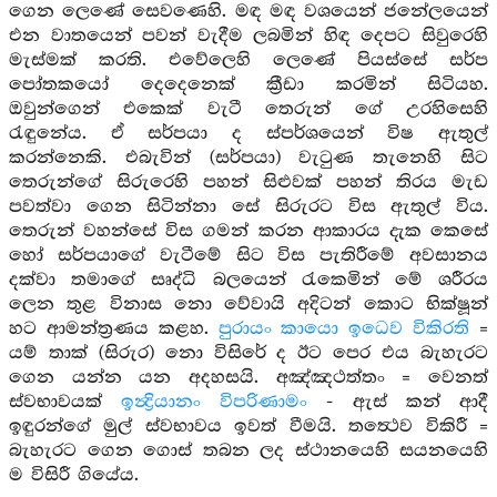
ගෙන ලෙණේ සෙවණෙහි. මඳ මඳ වශයෙන් ජනේලයෙන්
එන වාතයෙන් පවන් වැදීම ලබමින් හිඳ දෙපට සිවුරෙහි
මැස්මක් කරති. එවේලෙහි ලෙණේ පියස්සේ සර්ප
පෝතකයෝ දෙදෙනෙක් ක්‍රීඩා කරමින් සිටියහ.
ඔවුන්ගෙන් එකෙක් වැටී තෙරුන් ගේ උරහිසෙහි
රැඳුනේය. ඒ සර්පයා ද ස්පර්ශයෙන් විෂ ඇතුල්
කරන්නෙකි. එබැවින් (සර්පයා) වැටුණ තැනෙහි සිට
තෙරුන්ගේ සිරුරෙහි පහන් සිළුවක් පහන් තිරය මැඩ
පවත්වා ගෙන සිටින්නා සේ සිරුරට විස ඇතුල් විය.
තෙරුන් වහන්සේ විස ගමන් කරන ආකාරය දැක කෙසේ
හෝ සර්පයාගේ වැටීමේ සිට විස පැතිරීමේ අවසානය
දක්වා තමාගේ සෘද්ධි බලයෙන් රැකෙමින් මේ ශරීරය
ලෙන තුළ විනාස නො වේවායි අදිටන් කොට භික්ෂූන්
හට ආමන්ත්‍රණය කළහ.
පුරායං කායො ඉධෙව විකිරති
=
යම් තාක් (සිරුර) නො විසිරේ ද ඊට පෙර එය බැහැරට
ගෙන යන්න යන අදහසයි. අඤ්ඤථත්තං = වෙනත්
ස්වභාවයක්
ඉන්‍ද්‍රියානං විපරිණාමං
- ඇස් කන් ආදී
ඉඳුරන්ගේ මුල් ස්වභාවය ඉවත් වීමයි. තත්‍ථෙව විකිරී =
බැහැරට ගෙන ගොස් තබන ලද ස්ථානයෙහි සයනයෙහි
ම විසිරී ගියේය.