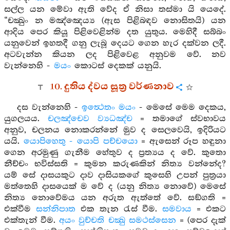
සල්ල යන මේවා ඇති වේද ඒ නිසා තස්මා යි යෙදේ.
“චක්‍ඛුං න මඤ්ඤෙය්‍ය (ඇස පිළිබඳව නොසිතයි) යන
ආදිය පෙර කියූ පිළිවෙළින්ම දත යුතුය. මෙහිදී සබ්බං
යනුවෙන් ඉහතදී ගනු ලැබූ දෙයට ගෙන හැර දක්වන ලදී.
අටවැන්න කියන ලද පිළිවෙළ අනුවම වේ. නව
වැන්නෙහි -
මයං
කොටස් දෙකක් යනුයි.
10. දුතිය ද්වය සූත්‍ර වර්ණනාව
දස වැන්නෙහි -
ඉත්‍ථෙතං මයං
- මෙසේ මෙම දෙකය,
යුගලයය.
චලඤ්චෙව ව්‍යධඤ්ච
= තමාගේ ස්වභාවය
අනුව, චලනය නොකරන්නේ මුව ද සෙලවෙයි, ඉදිරියට
යයි.
යොපිහෙතු - යොපි පච්චයො
= ඇසෙන් රූප හඳුනා
ගෙන අරමුණු ගැනීම හේතුව ද ප්‍රත්‍යය ද වේ. කුතො
නීච්චං භවිස්සති = කුමන කරුණකින් නිත්‍ය වන්නේද?
යම් සේ දාසයකුට දාව දාසියකගේ කුසෙහි උපන් පුත්‍රයා
මත්තෙහි දාසයෙක් ම වේ ද (යනු නිත්‍ය නොවේ) මෙසේ
නිත්‍ය නොවේමය යන අරුත ඇත්තේ වේ. සඞ්ගති =
එක්වීම
සන්නිපාත
එක තැන රැස් වීම.
සමවාය
= එකට
එක්තැන් වීම.
අයං වුච්චති චක්‍ඛු සමථස්සෙන
= (පෙර දැක්