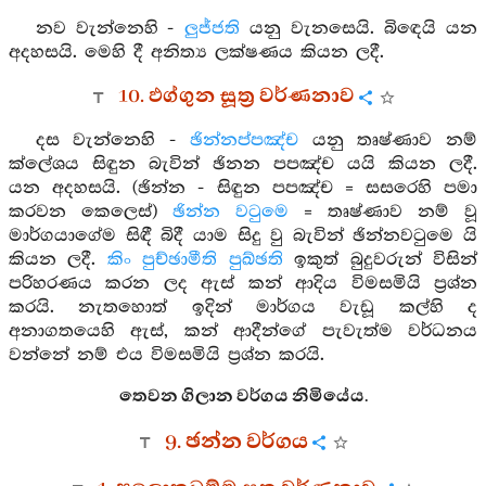
නව වැන්නෙහි -
ලුජ්ජති
යනු වැනසෙයි. බිඳෙයි යන
අදහසයි. මෙහි දී අනිත්‍ය ලක්ෂණය කියන ලදී.
10. ඵග්ගුන සූත්‍ර වර්ණනාව
දස වැන්නෙහි -
ඡින්නප්පඤ්ච
යනු තෘෂ්ණාව නම්
ක්ලේශය සිඳුන බැවින් ඡිනන පපඤ්ච යයි කියන ලදී.
යන අදහසයි. (ඡින්න - සිඳුන පපඤ්ච = සසරෙහි පමා
කරවන කෙලෙස්)
ඡින්න වටුමෙ
= තෘෂ්ණාව නම් වූ
මාර්ගයාගේම සිඳී බිදී යාම සිදු වු බැවින් ඡින්නවටුමෙ යි
කියන ලදී.
කිං පුච්ඡාමීති පුඛ්ඡති
ඉකුත් බුදුවරුන් විසින්
පරිහරණය කරන ලද ඇස් කන් ආදිය විමසමියි ප්‍රශ්න
කරයි. නැතහොත් ඉදින් මාර්ගය වැඩූ කල්හි ද
අනාගතයෙහි ඇස්, කන් ආදීන්ගේ පැවැත්ම වර්ධනය
වන්නේ නම් එය විමසමියි ප්‍රශ්න කරයි.
තෙවන ගිලාන වර්ගය නිමියේය.
9. ඡන්න වර්ගය