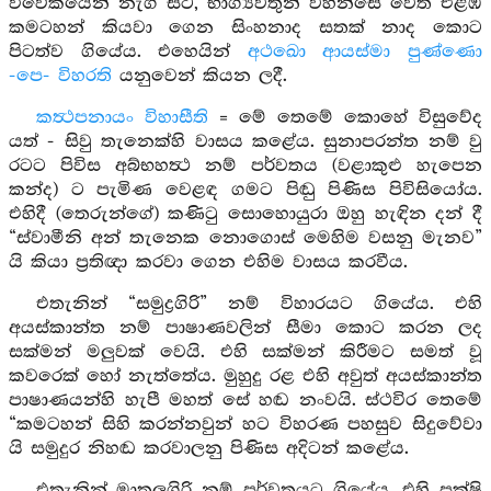
විවේකයෙන් නැගී සිට, භාග්‍යවතුන් වහන්සේ වෙත එළඹ
කමටහන් කියවා ගෙන සිංහනාද සතක් නාද කොට
පිටත්ව ගියේය. එහෙයින්
අථඛො ආයස්මා පුණ්ණො
-පෙ- විහරති
යනුවෙන් කියන ලදී.
කත්‍ථපනායං විහාසීති
= මේ තෙමේ කොහේ විසුවේද
යත් - සිවු තැනෙක්හි වාසය කළේය. සුනාපරන්ත නම් වු
රටට පිවිස අබ්භහත්‍ථ නම් පර්වතය (වළාකුළු හැපෙන
කන්ද) ට පැමිණ වෙළඳ ගමට පිඬු පිණිස පිවිසියෝය.
එහිදී (තෙරුන්ගේ) කණිටු සොහොයුරා ඔහු හැඳින දන් දී
“ස්වාමීනි අන් තැනෙක නොගොස් මෙහිම වසනු මැනව”
යි කියා ප්‍රතිඥා කරවා ගෙන එහිම වාසය කරවීය.
එතැනින් “සමුද්‍රගිරි” නම් විහාරයට ගියේය. එහි
අයස්කාන්ත නම් පාෂාණවලින් සීමා කොට කරන ලද
සක්මන් මලුවක් වෙයි. එහි සක්මන් කිරීමට සමත් වූ
කවරෙක් හෝ නැත්තේය. මුහුදු රළ එහි අවුත් අයස්කාන්ත
පාෂාණයන්හි හැපී මහත් සේ හඬ නංවයි. ස්ථවිර තෙමේ
“කමටහන් සිහි කරන්නවුන් හට විහරණ පහසුව සිදුවේවා
යි සමුදුර නිහඬ කරවාලනු පිණිස අදිටන් කළේය.
එතැනින් මාතුලගිරි නම් පර්වතයට ගියේය. එහි පක්ෂි