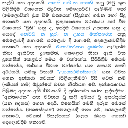
කල්හි යන අදහසයි.
ආගති ගති න හොති
යනු (මවු කුස
පිළිසිඳීම් වශයෙන් සිදුවන මෙලොවට) පැමිණිම හෝ
(මෙලොවින්) චුත වීම් වශයෙන් (සිදුවන) ගමන හෝ සිදු
නොවේ යන අදහසයි. චුතූපපාතො මරණයට පත් වීම
වශයෙන් “චුති” යනු ද, ඉපදීම වශයෙන් උපපාත යනු ද
යෙදේ
නෙවිධ න හුරං න උභය මන්තරෙන
යනු
මෙලොවදී නොවේ, පරලොව දී නොවේ, දෙලොවෙහිදීම
නොවේ යන අදහසයි.
එසෙවන්තො දුක්‍ඛස්ස
පැවැත්ම
නිසා ඇතිවන දුකෙහිත්, කෙළෙස් නිසා ඇති වන
දුකෙහිත් කෙළවර මෙය ම වන්නේය. පිරිසිඳීම මෙයම
වන්නේය, මාර්ගය විවෘත වන්නේය යන මෙයම මෙහි
අර්ථයයි. යමකු වනාහී
“උභයත්‍ථමන්තරො”
යන වචන
ගෙන අන්තරා භවයක් (පිළිගැනීමට) රිසි වෙත් නම්
(=කියත් නම්) ඔවුන්ගේ වචන නිරර්ථක වේ. අන්තරාභවය
පිළිබඳ අදහස අභිධර්මයෙහි දී ප්‍රතික්‍ෂේප කරන ලද්දේමය.
“අන්තරෙන” යන වචනය වූ කලී අමතර වූ අතරතුරක්
(යන අදහස) ගෙන දෙයි. එහෙයින් මෙහි අරුත මෙසේ
වන්නේය. (කෙසේදයත්) මෙලොවදී නො වේ, පරලොවදී
නොවේ, වෙනත් විකල්පයක් (ලෙස කියත හොත්)
දෙලොවදීම නොවේ.