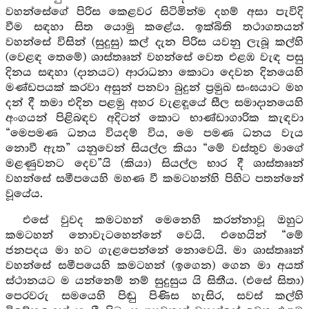
වහන්සේගේ පිරිස කෙළවර සිටිමින්ම දහම් අසා පැවිදි
වීම සඳහා සිත යොමු කළේය. ඉක්බිති තථාගතයන්
වහන්සේ විසින් (සුදුසු) කල් දැන පිරිස යවනු ලැබූ කල්හි
(වෙළඳ තෙමේ) ශාස්තෲන් වහන්සේ වෙත එළඹ වැඳ පසු
දිනය සඳහා (දානයට) ආරාධනා කොටා දෙවන දිනයෙහි
මණ්ඩපයක් කරවා අසුන් පනවා බුදුන් ප්‍රමුඛ සංඝයාට මහ
දන් දී තමා එදින පළමු අහර වැළඳූයේ සීල සමාදානයෙහි
අංගයන් පිළිබඳව අදිටන් කොට භාණ්ඩාගාරික කැඳවා
“මෙපමණ ධනය වියදම් විය, මෙ පමණ ධනය වැය
නොවී ඇත” යනුවෙන් සියල්ල කියා “මේ වස්තුව මාගේ
මළණුවනට දෙව”යි (කියා) සියල්ල භාර දී ශාස්තෲන්
වහන්සේ සමීපයෙහි මහණ වී කමටහන්හි පිහිට පතන්නේ
වූයේය.
එසේ වුවද කමටහන් මෙනෙහි කරන්නාවූ ඔහුට
කමටහන් නොවැටහෙන්නේ වෙයි. එහෙයින් “මේ
ජනපදය මා හට ගැළපෙන්නේ නොවෙයි. මා ශාස්තෲන්
වහන්සේ සමීපයෙහි කමටහන් (ඉගෙන) ගෙන මා අයත්
ස්ථානයට ම යන්නෙම් නම් සුදුසුය යි සිතීය. (එසේ සිතා)
පෙරවරු සමයෙහි පිඬු පිණිස හැසිර, සවස් කල්හි