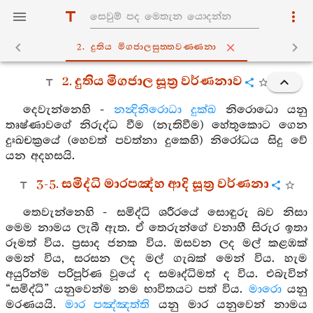
2. දුතිය මිගජාලසුත‍්තවණ‍්ණනා
2. දුතිය මිගජාල සූත්‍ර වර්ණනාව
දෙවැන්නෙහි -
නන්‍දිනිරොධා දුක්ඛ
නිරොධො යනු
තෘෂ්ණාවගේ නිරුද්ධ වීම (නැතිවීම) හේතුකොට ගෙන
දුඃඛචක්‍රයේ (හෙවත් පවත්නා දුකෙහි) නිරෝධය සිදු වේ
යන අදහසයි.
3-5. සමිද්ධි මාරපඤ්හ ආදි සූත්‍ර වර්ණනා
තෙවැන්නෙහි - සමිද්ධි ශරීරයේ සොඳුරු බව නිසා
මෙම නාමය ලැබී ඇත. ඒ තෙරුන්ගේ වනාහී සිරුර ඉතා
රූමත් විය. ප්‍රසාද ජනක විය. ඔසවන ලද මල් කළඹක්
මෙන් විය, සරසන ලද මල් ගැබක් මෙන් විය. හැම
අයුරින්ම පරිපූර්ණ වූයේ ද සමෘද්ධිමත් ද විය. එබැවින්
“සමිද්ධි” යනුවෙන්ම නම භාවිතයට පත් විය.
මාරො
යනු
මරණයයි.
මාර පඤ්ඤත්ති
යනු මාර යනුවෙන් නාමය