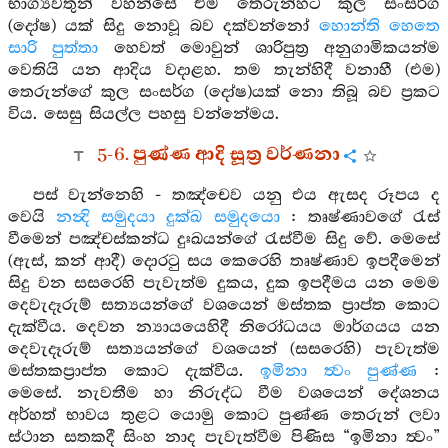
භාග්‍යවතුන් වහන්සේ එම තෙරුන්හට කුල සංසර්ග
(දෝෂ) යක් සිදු නොවූ බව දක්වන්නෝ
හොන්ති හෙතෙ
සාරි පුත්තා
හෙවත් මොවුන් ශාරිපුත්‍ර අනුගාමිකයන්ම
වෙතියි යන ආදිය වදාළහ. තම තැන්හිදී වනාහී (එම)
තෙරුන්ගේ කුල සංසර්ග (දෝෂ)යක් නො තිබූ බව ප්‍රකට
විය. සෙසු සියල්ල පහසු වන්නේමය.
5-6. පුණ්ණ ආදි සූත්‍ර වර්ණනා
පස් වැන්නෙහි - තඤ්චෙව යනු එය ඇසද රූපය ද
වෙයි
නන්‍දි සමුදයා දුක්ඛ සමුදයො
: තෘෂ්ණාවගේ රැස්
වීමෙන් පඤ්චස්කන්ධ දුඃඛයන්ගේ රැස්වීම සිදු වේ. මෙසේ
(ඇස්, කන් ආදී) දොරටු සය කෙරෙහි තෘෂ්ණාව ඉපදීමෙන්
සිදු වන සසරෙහි පැවැත්ම දුකය, දුක ඉපදීමය යන මෙම
දෙවැදෑරුම් සත්‍යයන්ගේ වශයෙන් මස්තක ප්‍රාප්ත කොට
දැක්වීය. දෙවන න්‍යායයෙහිදී නිරෝධයය මාර්ගයය යන
දෙවැදෑරුම් සත්‍යයන්ගේ වශයෙන් (සසරෙහි) පැවැත්ම
මස්තකප්‍රාප්ත කොට දැක්වීය.
ඉමිනා ත්‍වං පුණ්ණ
:
මෙසේ. නැවතීම හා නිරුද්ධ වීම වශයෙන් දේශනය
අර්හත් භාවය තුළට යොමු කොට පුණ්ණ තෙරුන් ලවා
ස්ථාන සතකදී සිංහ නාද පැවැත්වීම පිණිස “ඉමිනා ත්‍වං”