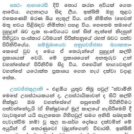
සත්‍ථං ආහාරෙසි
දිවි තොර කරන අවියක් ගෙන
ආවේය. ගලනාලය සිඳ ලීය. ඉක්බිති ඔහු තුළට
එකෙණෙහි මරණ බිය ඇතුල් විය. ගති නිමිත්ත (හෙවත්
මතු භවය පිළිබඳව නිමිත්ත) පහළ විය. හෙතෙම තමාගේ
පුහුදුන් බව දැක සංවේගයට පත් සිත් ඇත්තේ නිදසුන්
පිහිටුවා සංස්කාර ධර්මයන් පිරික්සනුයේ රහත් බවට පත්ව
පිරිනිවියේය.
සම්මුඛායෙව අනුපවජ්ජතා බ්‍යාකතා
=
කෙසේ වුව ද මෙය ඒ තෙරුන්ගේ පුහුදුන් කල්හි
ප්‍රකාශයක් වෙයි. මේ ප්‍රකාශයෙන් අනතුරුව උන්
වහන්සේගේ පිරිනිවීම සිදු විය. එහෙයින් භාග්‍යවතුන්
වහන්සේ යථොක්ත ප්‍රකාශය ගෙන හැර දක්වා වදාළ
සේක.
උපවජ්ජකුලානි
= එළඹිය යුතුව තිබූ පවුල් “ස්වාමීනි
මෙසේ උපස්ථායකයන් ද, උපස්ථායිකාවන් ද සිටි කල්හි
භික්ෂුව ඔබ වහන්සේගේ සසුනෙහි පිරිනිවීමට
පත්වන්නේදැයි (ඒ භික්ෂුවගේ මුල් කාලයේ හැසිරීමෙහි දී
(පැවතුනේ යයි සැලකෙන ගිහිපවුල් සමග අනිසි සබඳකම්
පැවැත්වීම නම්) වූ කුල සංසර්ග දෝෂය දක්වමින් මේ
අයුරින් ඒ තෙරණුවෝ (බුදුන්ගෙන්) විචාරති. ඉක්බිති