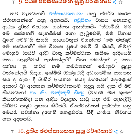
9. පඨම ඡඵස්සායතන සූත්‍ර වර්ණනාව
නව වැන්නෙහි
ඵස්සායතනානං
යනු ස්පර්ශ කාරක
ස්ථානයන්ගේ යනු අදහසයි.
අවුසිතං
වාසය නොකළ
ආරක දුරින් එත්‍ථාහං භන්තෙ අනස්සාසිං “ස්වාමීනි, මම
මේ සස්නෙහි සැනසීමක් නො ලැබුවෙමි, මම විනාස
වූයේ වෙමි”යි කියයි. භාග්‍යවතුන් වහන්සේ “මේ භික්ෂුව
මේ සස්නෙහි” මම විනාස වූයේ වෙමි යි කියයි, කිම්ද?
මොහුට (පඨවි ආදී) ධාතු කර්මස්ථාන කසිණ ආදියෙහි
නො ගැළපීමක් ඇත්තේදැයි” සිතා එබන්දක් ද නො
දක්නා හු, කවර නම් කමටහනක් මොහුට සුදුසු
වන්නේදැයි සිතූහ. ඉක්බිති (චක්ෂුරාදී අධ්‍යාත්මික ආයතන
සය ද රූපා දී බාහිර ආයතන සයද වශයෙන් දොළොස්
ආකාර වූ) ආයතන කර්මස්ථානයම සුදුසු යයි දැක ඒ බව
කියන්නෝ
තං කිං මඤ්ඤසි භික්‍ඛු
(මහණ ඔබ කුමක්
කියන්නෙහිද) යන ආදිය වදාළහ. සාධු යනු එම පැහැදිලි
කිරීමට සතුට ප්‍රකාශ කිරීමයි. ඒසේවන්තෝ දුක්ඛස්ස යනු
මෙයම පවත්නා දුකෙහි කෙළවරය. සිඳී යාමය. නිවනය
යන අදහසයි.
10. දුතිය ඡඵස්සායතන සූත්‍ර වර්ණනාව