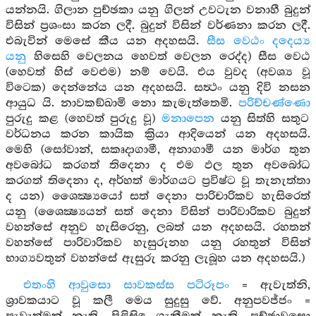
යන්නයි. ගිලාන පුච්ඡකා යනු ගිලන් උවටැන වනාහී බුදුන්
විසින් ප්‍රශංසා කරන ලදී. බුදුන් විසින් වර්ණනා කරන ලදී.
එබැවින් මෙසේ කීය යන අදහසයි.
සීස වෙඨං දදෙය්‍ය
යනු
හිසෙහි වෙලනය හෙවත් වෙලන රෙද්ද) සීස වෙඨ
(හෙවත් හිස් වෙළුම) නම් වෙයි. එය වුවද (අවශ්‍ය වූ
විටෙක) දෙන්නේය යන අදහසයි. සත්‍ථං යනු දිවි නසන
ආයුධ යි. නාවකඞ්ඛාමි නො කැමැත්තෙමි.
පරිච්චණ්ණො
පුරුදු කළ (හෙවත් පුරුදු වූ)
මනාපෙන
යනු සිත්හි සතුට
වර්ධනය කරන කායික ක්‍රියා ආදියෙන් යන අදහසයි.
මෙහි (සෝවාන්, සකෘදාගාමී, අනාගාමී යන මාර්ග තුන
අවබෝධ කරගත් තිදෙනා ද එම ඵල තුන අවබෝධ
කරගත් තිදෙනා ද, අර්හත් මාර්ගයට ප්‍රවිෂ්ට වූ තැනැත්තා
ද යන) ශෛක්‍ෂ්‍යයෝ සත් දෙනා පාරිචාරිකව හැසිරෙත්
යනු (ශෛක්‍ෂ්‍යයන් සත් දෙනා විසින් පාරිවාරිකව බුදුන්
වහන්සේ අනුව හැසිරෙනු, ලබත් යන අදහසයි. රහතන්
වහන්සේ පාරිවාරිකව හැසුරුනහ යනු රහතුන් විසින්
භාග්‍යවතුන් වහන්සේ ඇසුරු කරනු ලැබූහ යන අදහසයි.)
එතංහි ආවුසො සාවකස්ස පටිරූපං
= ඇවැත්නි,
ශ්‍රාවකයාට වූ කලී මෙය සුදුසු වේ. අනුපවජ්ජං =