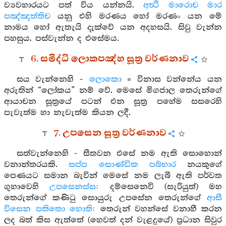
ව්‍යවහාරයට පත් විය යන්නයි.
අත්‍ථි මාරොච මාර
පඤ්ඤත්තිච
යනු එහි මරණය හෝ මරණං යන මේ
නාමය හෝ ඇතැයි දැක්වේ යන අදහසයි. සිවු වැන්න
පහසුය. පස්වැන්න ද එසේමය.
6. සමිද්ධි ලොකපඤ්හ සූත්‍ර වර්ණනාව
සය වැන්නෙහි -
ලොකො
= විනාස වන්නේය යන
අරුතින් “ලෝකය” නම් වේ. මෙසේ මිගජාල තෙරුන්ගේ
ආයාචන සූත්‍රයේ පටන් එන සූත්‍ර පහේම සසරෙහි
පැවැත්ම හා නැවැත්ම කියන ලදී.
7. උපසෙන සූත්‍ර වර්ණනාව
සත්වැන්නෙහි - සීතවන එසේ නම ඇති සොහොන්
වනාන්තරයකි.
සප්ප සොණ්ඩික පබ්භාර
නයකුගේ
පෙණයට සමාන බැවින් මෙසේ නම ලැබී ඇති පර්වත
ගුහාවෙහි
උපසෙනස්ස:
දම්සෙනෙවි (සැරියුත්) මහ
තෙරුන්ගේ කණිටු සොයුරු උපසේන තෙරුන්ගේ
ආසී
විසෙන පතිතො හොති:
තෙරුන් වහන්සේ වනාහී කරන
ලද බත් කිස ඇත්තේ (හෙවත් දන් වැළදුයේ) ප්‍රධාන සිවුර