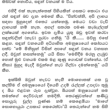
කිසිවක් නොවීය, සඳුන් වනයක් ම විය.
එහිදී එක් තැනැත්තෙක් පිහියකින් ගසකට කොටා එය
රත් සඳුන් බව දැන මෙසේ කීය. “පින්වත්නි, අපි ලාභය
සඳහා මුහුදෙන් එතෙර යන්නෙමු. මෙයට වඩා වැඩි
ලාභයක් නම් නැත. අඟල් සතරක පමණ කැබැල්ලක්
ලක්ෂයක් අගනේය. ඉවත දැමිය යුතු බඩු ඉවත් කරවා
සඳුන්වලින් (නැව) පුරවා ගනිමු “යි කී........ ඔව්හු එසේ
කළහ. සඳුන් වනයෙහි අධිගෘහිත අමනුෂ්‍යයෝ කෝපයට
පත්ව “මේ මිනිසුන් විසින් අපගේ සඳුන් වනය වනසන
ලදී. ඔවුන් නසන්නෙමු” යයි සිතා “මෙහිදීම මරනු ලැබුව
හොත් මුළු වනයම එකම මළ කුණු ගොඩක් වන්නේය. (ඒ
නිසා) මුහුද මැදදී ඔවුන්ගේ නැව ගිල්වා දමන්නෙමු” යයි
කීහ.
ඉක්බිති ඔවුන් නැවට නැඟී මොහොතක් ගත වූ
කල්හිම ඒ අමනුෂ්‍යයෝ දියෙහි උදම් රැල්ලක් උපදවා තුමූ
ද බිය එළවන රූප දැක්වූහ. බියපත් මනුෂ්‍යයන් තම
තමන්ගේ දෙවිවරුන් නමදිති. තෙරණුවන්ගේ කණිටු
සොයුරු චුල්ල පුණ්ණ නම් කෙළෙඹියා “මාගේ
සොහොයුරා උපකාර කෙරෙත්වා”යි තෙරුන්ගේ නම සිහි