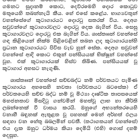
ගමනට සුදානම් කොට, දෙව්රමෙහි දොර කොටුව
මතුයෙහි තබන්නැයි කීය. හේ එසේ කළේය. භාග්‍යවතුන්
වහන්සේගේ කූටාගාරයට දොරටු සතරක් විය. දෙඅග
සවුවන්ගේ කූටාගාරවලට දොරටු දෙක බැගින් විය. සෙසු
කූටාගාරවලට දොරටු එක බැගින් විය. ශාස්තෲන් වහන්සේ
ගඳ කිළියෙන් නික්ම පිළිවෙළින් තබන ලද කූටාගාරයන්හි
ප්‍රධාන කූටාගාරයට පිවිස වැඩ හුන් සේක. දෙඅග සවුවන්
වහන්සේ ආදි කොට එකුන් පන්සියයක් භික්ෂූන් වහන්සේ
වූහ. එක් කූටාගාරයක් හිස්ව තිබිණ. පන්සියයක් වූ
කූටාගාර අහසට නැගුණි.
ශාස්තෲන් වහන්සේ සච්චබද්ධ නම් පර්වතයට පැමිණ
කූටාගාරය අහසෙහි නවතා (පර්වතයට බටසේක) ඒ
පර්වතයෙහි සච්ච බද්ධ නම් වූ මිථ්‍යා දෘෂ්ටික තාපසයෙක්
මහජනතාව මිසදිටු ගන්වමින් මහත්වූ ලාභ හා කීර්ති
ලබන්නෙක් වී වාසය කරයි. ඔහුගේ අභ්‍යන්තරයෙහි
වනාහී බඳුනක් ඇතුළත වූ පහනක් මෙන් අර්හත් ඵලය
සඳහා වන හේතු බබලමින් පවතී. (තථාගතයන් වහන්සේ)
එය දැක ඔහුට ධර්මය කියා දෙමියි (එහි) ගොස් දහම්
දෙසූහ.