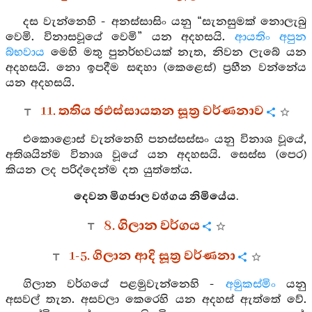
දස වැන්නෙහි - අනස්සාසිං යනු “සැනසුමක් නොලැබු
වෙමි. විනාසවූයේ වෙමි” යන අදහසයි.
ආයතිං අපුන
බ්භවාය
මෙහි මතු පුනර්භවයක් නැත, නිවන ලැබේ යන
අදහසයි. නො ඉපදීම සඳහා (කෙළෙස්) ප්‍රහීන වන්නේය
යන අදහසයි.
11. තතිය ඡඵස්සායතන සූත්‍ර වර්ණනාව
එකොළොස් වැන්නෙහි පනස්සස්සං යනු විනාශ වූයේ,
අතිශයින්ම විනාශ වූයේ යන අදහසයි. සෙස්ස (පෙර)
කියන ලද පරිද්දෙන්ම දත යුත්තේය.
දෙවන මිගජාල වග්ගය නිමියේය.
8. ගිලාන වර්ගය
1-5. ගිලාන ආදි සූත්‍ර වර්ණනා
ගිලාන වර්ගයේ පළමුවැන්නෙහි -
අමුකස්මිං
යනු
අසවල් තැන. අසවලා කෙරෙහි යන අදහස් ඇත්තේ වේ.