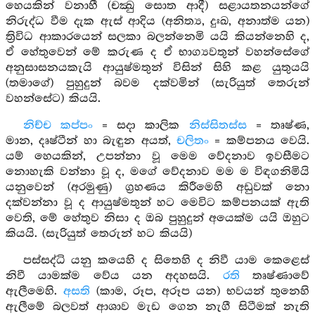
හෙයකින් වනාහී (චක්‍ඛු සොත ආදී) සළායතනයන්ගේ
නිරුද්ධ වීම දැක ඇස් ආදිය (අනිත්‍ය, දුඃඛ, අනාත්ම යන)
ත්‍රිවිධ ආකාරයෙන් සලකා බලන්නෙමි යයි කියන්නෙහි ද,
ඒ හේතුවෙන් මේ කරුණ ද ඒ භාග්‍යවතුන් වහන්සේගේ
අනුසාසනයකැයි ආයුෂ්මතුන් විසින් සිහි කළ යුතුයයි
(තමාගේ) පුහුදුන් බවම දක්වමින් (සැරියුත් තෙරුන්
වහන්සේට) කියයි.
නිච්ච කප්පං
= සදා කාලික
නිස්සිතස්ස
= තෘෂ්ණ,
මාන, දෘෂ්ටීන් හා බැඳුන අයත්,
චලිතං
= කම්පනය වෙයි.
යම් හෙයකින්, උපන්නා වූ මෙම වේදනාව ඉවසීමට
නොහැකි වන්නා වූ ද, මගේ වේදනාව මම ම විඳගනිමියි
යනුවෙන් (අරමුණු) ග්‍රහණය කිරීමෙහි අඩුවක් නො
දක්වන්නා වූ ද ආයුෂ්මතුන් හට මෙවිට කම්පනයක් ඇති
වෙති, මේ හේතුව නිසා ද ඔබ පුහුදුන් අයෙක්ම යයි ඔහුට
කියයි. (සැරියුත් තෙරුන් හට කියයි)
පස්සද්ධි යනු කයෙහි ද සිතෙහි ද නිවී යාම කෙළෙස්
නිවී යාමක්ම වේය යන අදහසයි.
රති
තෘෂ්ණාවේ
ඇලීමෙහි.
අසති
(කාම, රූප, අරූප යන) භවයන් තුනෙහි
ඇලීමේ බලවත් ආශාව මැඩ ගෙන නැගී සිටීමක් නැති