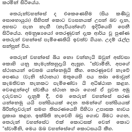
කරමින් සිටියේය.
තෙරුන්වහන්සේ ද එකෙණෙහිම (සිය කණිටු
සොහොයුරා) සිහිපත් කොට ව්‍යසනයක් උපන් බව දැන,
අහසට පැන නැඟී (නැවියන්ගේ) ඉදිරියෙහි පෙනී
සිටියේය. අමනුෂ්‍යයෝ තෙරණුවන් දැක ආර්ය වූ පුණ්ණ
තෙරුන් වහන්සේ පැමිණෙතියි ඉවත්ව ගියහ. උදම් රැල්ල
සන්සුන් විය.
තෙරුන් වහන්සේ බිය නො වන්නැයි ඔවුන් අස්වසා
කොහි යනු කැමැත්තහුදැයි ඇසූහ. “ස්වාමීනි, අපගේ
ස්ථානයන් වෙතම යන්නෙමුයි කීහ. තෙරණුවෝ නැවේ
පෙණය (වැනි ස්ථානය) මතුයෙහි පය තබා මොවුන්
කැමතිවන තැනකට පැමිණේවා යි අධිෂ්ඨාන කළහ.
වෙළෙන්දෝ ස්වකීය ස්ථාන කරා ගොස් ඒ පුවත අඹු
දරුවනට දැනුම් දී, එම තෙරුන් වහන්සේ සරණ
යන්නෙමු යයි පන්සියයක් දෙන තමන්ගේ පන්සියයක්
බිරින්දෑවරුන් සමඟ තිසරණයෙහි පිහිටා උපාසක භාවය
ප්‍රකාශ කළහ. ඉක්බිති නැවෙහි බඩු ගොඩ බිමට ගෙන,
තෙරුන් වහන්සේට එක් කොටසක් වෙන් කොට
“ස්වාමීනි, මෙය ඔබ වහන්සේගේ කොටසයයි කීහ.