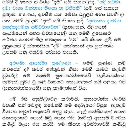
මෙහි දී ඉන්‍ද්‍රිය සංවරය “දම” යයි කියන ලදී.
“යදි සච්චා
දමා චාගා ඛන්න්‍යා භීයො න විජ්ජති”
(යම් සේ සත්‍යය
ප්‍රඥාව. ත්‍යාගය, ඉවසීම යන මේවා බහුලව නො පවතී ද)
යන මෙහි ප්‍රඥාව “දම” යයි කියන ලදී.
“දානෙන දමෙන
සඤ්ඤමෙන සච්චවාචෙන”
(දානයෙන්, සීලයෙන්
සංයමයෙන් සත්‍ය වචනයෙන්) යන මෙහි උපොෂථ
කර්මය හෙවත් සීල සමාදානය “දම” යයි කියන ලදී. මේ
සූත්‍රයෙහි දී ක්ෂාන්තිය “දම” යන්නෙන් දත යුත්තේය
උපසම යනු එයටම පර්යාය පදයකි.
අථඛො ආයස්මා පුණ්ණො
- මෙම පුණ්ණ නම්
කවරෙක් ද? කවර හේතුවක් නිසා මෙහි යාමට කැමති
වූයේද? මේ තෙමේ සුනාපරන්තයෙහි වැසියෙක්මය.
සැවැත් නුවර වූ කලී වාසයට නොගැලපේ යයි සලකා එහි
(සුනාපරන්තයෙහි) යනු කැමැත්තේ විය.
මේ එහි අනුපිළිවෙළ කථාවයි. සුනාපරන්ත රටෙහි
වනාහී එක් වෙළඳ ගමෙක්හි මේ දෙබෑයෝ විසුහ. ඇතැම්
විටෙක ඔවුන් අතුරෙහි දෙටු බෑයා ගැල් පන්සියයක් ගෙන
ජනපදයකට ගොස් බඩු ගෙන එයි. (තවත්) ඇතැම් විටෙක
කණිටු බෑයා එය කරයි. මෙ කියන අවස්ථාවෙහි කණිටු