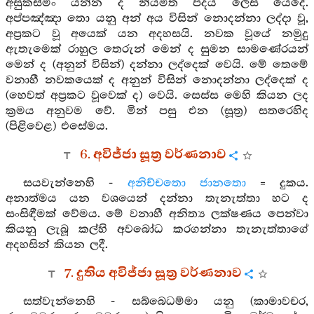
අසුකස්මිං යන්න ද නියමිත පදය ලෙස යෙදේ.
අප්පඤ්ඤා තො යනු අන් අය විසින් නොදන්නා ලද්දා වූ,
අප්‍රකට වූ අයෙක් යන අදහසයි. නවක වූයේ නමුදු
ඇතැමෙක් රාහුල තෙරුන් මෙන් ද සුමන සාමණේරයන්
මෙන් ද (අනුන් විසින්) දන්නා ලද්දෙක් වෙයි. මේ තෙමේ
වනාහී නවකයෙක් ද අනුන් විසින් නොදන්නා ලද්දෙක් ද
(හෙවත් අප්‍රකට වූවෙක් ද) වෙයි. සෙස්ස මෙහි කියන ලද
ක්‍රමය අනුවම වේ. මින් පසු එන (සූත්‍ර) සතරෙහිද
(පිළිවෙළ) එසේමය.
6. අවිජ්ජා සූත්‍ර වර්ණනාව
සයවැන්නෙහි -
අනිච්චතො ජානතො
= දුකය.
අනාත්මය යන වශයෙන් දන්නා තැනැත්තා හට ද
සංසිඳීමක් වේමය. මේ වනාහී අනිත්‍ය ලක්ෂණය පෙන්වා
කියනු ලැබූ කල්හි අවබෝධ කරගන්නා තැනැත්තාගේ
අදහසින් කියන ලදී.
7. දුතිය අවිජ්ජා සූත්‍ර වර්ණනාව
සත්වැන්නෙහි - සබ්බෙධම්මා යනු (කාමාවචර,