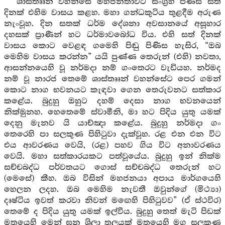
ශාස්තෲන් වහන්සේ මහජනතාවට සංග්‍රහ පිණිස සත්
දිනක් එහිම වාසය කළහ. මහා ගන්ධකුටිය තුළදීම අරුණ
නැංවූහ. දින සතක් ධර්ම දේශනා අවසානයේ අසූහාර
දහසක් ප්‍රාණීන් හට ධර්මාවබෝධ විය. එහි සත් දිනක්
වාසය කොට වෙළඳ ගමෙහි පිඬු පිණිස හැසිර, “ඔබ
මෙහිම වාසය කරන්න” යයි පුණ්ණ තෙරුන් (එහි) නවතා,
ආසන්නයෙහි වූ නර්මදා නම් ගංතෙරට වැඩියහ. නර්මද
නම් වූ නාරජ තෙමේ ශාස්තෲන් වහන්සේට පෙර ගමන්
කොට නාග භවනයට කැඳවා ගෙන තෙරුවනට සත්කාර
කළේය. බුදුහු ඔහුට දහම් දෙසා නාග භවනයෙන්
නික්මුනහ. හෙතෙමේ ස්වාමීනි, මා හට පිදිය යුතු යමක්
දෙනු මැනව යි යාච්ඤා කළේය. බුදුහු නර්මදා ගං
තෙරෙහි පා සලකුණ පිහිටුවා දැක්වූහ. රළ එන එන විට
එය ආවරණය වෙයි, (රළ) පහව ගිය විට අනාවරණය
වෙයි. මහා සත්කාරයකට පත්වූයේය. බුදුහු ඉන් නික්ම
සච්චබද්ධ පර්වතයට ගොස් සච්චබද්ධ තෙරුන් හට
(මෙසේ) කීහ. ඔබ විසින් මහජනයා අපාය මාර්ගයෙහි
හෙලන ලදහ. ඔබ මෙහිම නැවතී ඔවුන්ගේ (මිථ්‍යා)
දෘෂ්ටිය ඉවත් කරවා නිවන් මඟෙහි පිහිටුවව” (ඒ ස්ථවිර)
තෙමේ ද පිදිය යුතු යමක් ඉල්වීය. බුදුහු තෙත් මැටි පිඩක්
මතුයෙහි මෙන් ඝන ශිලා තලයක් මතුයෙහි මග සලකුණ