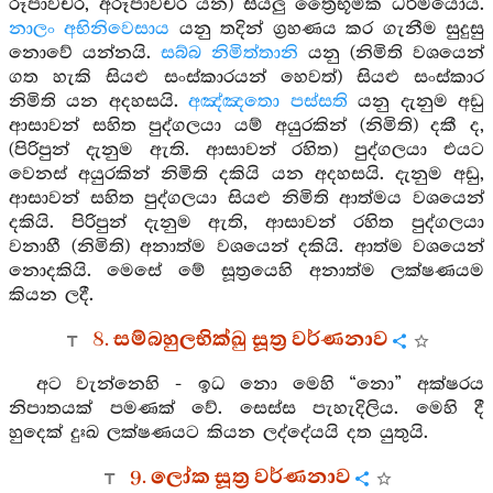
රූපාවචර, අරූපාවචර යන) සියලු ත්‍රෛභූමික ධර්මයෝය.
නාලං අභිනිවෙසාය
යනු තදින් ග්‍රහණය කර ගැනීම සුදුසු
නොවේ යන්නයි.
සබ්බ නිමිත්තානි
යනු (නිමිති වශයෙන්
ගත හැකි සියළු සංස්කාරයන් හෙවත්) සියළු සංස්කාර
නිමිති යන අදහසයි.
අඤ්ඤතො පස්සති
යනු දැනුම අඩු
ආසාවන් සහිත පුද්ගලයා යම් අයුරකින් (නිමිති) දකී ද,
(පිරිපුන් දැනුම ඇති. ආසාවන් රහිත) පුද්ගලයා එයට
වෙනස් අයුරකින් නිමිති දකියි යන අදහසයි. දැනුම අඩු,
ආසාවන් සහිත පුද්ගලයා සියළු නිමිති ආත්මය වශයෙන්
දකියි. පිරිපුන් දැනුම ඇති, ආසාවන් රහිත පුද්ගලයා
වනාහී (නිමිති) අනාත්ම වශයෙන් දකියි. ආත්ම වශයෙන්
නොදකියි. මෙසේ මේ සූත්‍රයෙහි අනාත්ම ලක්ෂණයම
කියන ලදී.
8. සම්බහුලභික්ඛු සූත්‍ර වර්ණනාව
අට වැන්නෙහි - ඉධ නො මෙහි “නො” අක්ෂරය
නිපාතයක් පමණක් වේ. සෙස්ස පැහැදිලිය. මෙහි දී
හුදෙක් දුඃඛ ලක්ෂණයට කියන ලද්දේයයි දත යුතුයි.
9. ලෝක සූත්‍ර වර්ණනාව