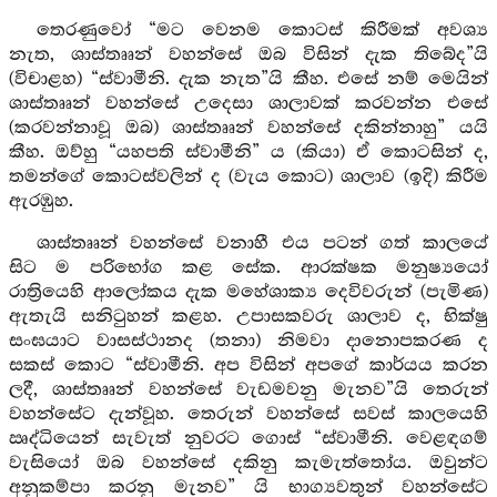
තෙරණුවෝ “මට වෙනම කොටස් කිරීමක් අවශ්‍ය
නැත, ශාස්තෲන් වහන්සේ ඔබ විසින් දැක තිබේද”යි
(විචාළහ) “ස්වාමීනි. දැක නැත”යි කීහ. එසේ නම් මෙයින්
ශාස්තෲන් වහන්සේ උදෙසා ශාලාවක් කරවන්න එසේ
(කරවන්නාවූ ඔබ) ශාස්තෲන් වහන්සේ දකින්නාහු” යයි
කීහ. ඔව්හු “යහපති ස්වාමීනි” ය (කියා) ඒ කොටසින් ද,
තමන්ගේ කොටස්වලින් ද (වැය කොට) ශාලාව (ඉදි) කිරීම
ඇරඹුහ.
ශාස්තෲන් වහන්සේ වනාහී එය පටන් ගත් කාලයේ
සිට ම පරිභෝග කළ සේක. ආරක්ෂක මනුෂ්‍යයෝ
රාත්‍රියෙහි ආලෝකය දැක මහේශාක්‍ය දෙවිවරුන් (පැමිණ)
ඇතැයි සනිටුහන් කළහ. උපාසකවරු ශාලාව ද, භික්ෂු
සංඝයාට වාසස්ථානද (තනා) නිමවා දානොපකරණ ද
සකස් කොට “ස්වාමීනි. අප විසින් අපගේ කාර්යය කරන
ලදී, ශාස්තෲන් වහන්සේ වැඩමවනු මැනව”යි තෙරුන්
වහන්සේට දැන්වූහ. තෙරුන් වහන්සේ සවස් කාලයෙහි
ඍද්ධියෙන් සැවැත් නුවරට ගොස් “ස්වාමීනි. වෙළඳගම්
වැසියෝ ඔබ වහන්සේ දකිනු කැමැත්තෝය. ඔවුන්ට
අනුකම්පා කරනු මැනව” යි භාග්‍යවතුන් වහන්සේට