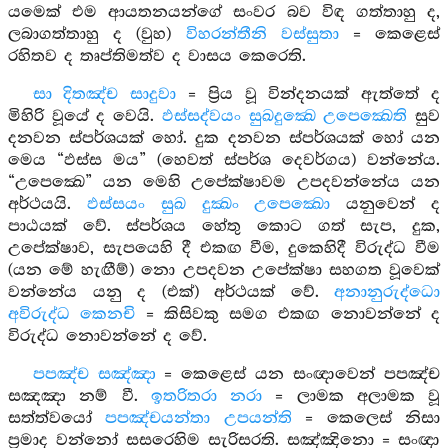
යමෙක් එම ආයතනයන්ගේ සංවර බව විඳ ගත්තාහු ද,
ලබාගත්තාහු ද (වුහ)
විහරන්තීනි වස්සුතා
= කෙළෙස්
රහිතව ද තෘප්තිමත්ව ද වාසය කෙරෙති.
සා දිතඤ්ච සාදුවා
= ප්‍රිය වූ වින්දනයක් ඇත්තේ ද
මිහිරි වූයේ ද වෙයි.
ඵස්සද්වයං සුඛදුක්‍ඛෙ උපෙක්‍ඛෙති
සුව
දනවන ස්පර්ශයක් හෝ. දුක දනවන ස්පර්ශයක් හෝ යන
මෙය “ඵස්ස මය” (හෙවත් ස්පර්ශ දෙවර්ගය) වන්නේය.
“උපෙක්‍ඛෙ” යන මෙහි උපේක්ෂාවම උපදවන්නේය යන
අර්ථයයි.
ඵස්සයං සුඛ දුක්‍ඛං උපෙක්‍ඛො
යනුවෙන් ද
පාඨයක් වේ. ස්පර්ශය හේතු කොට ගත් සැප, දුක,
උපේක්ෂාව, සැපයෙහි දී එකඟ වීම, දුකෙහිදී විරුද්ධ වීම
(යන මේ හැඟීම්) නො උපදවන උපේක්ෂා සහගත වූවෙක්
වන්නේය යනු ද (එක්) අර්ථයක් වේ.
අනානුරුද්ධො
අවිරුද්ධ කෙනචි
= කිසිවකු සමග එකඟ නොවන්නේ ද
විරුද්ධ නොවන්නේ ද වේ.
පපඤ්ච සඤ්ඤා
= කෙළෙස් යන සංඥාවෙන් පපඤ්ච
සඤඤා නම් වී.
ඉතරිතරා නරා
= ලාමක අලාමක වූ
සත්ත්වයෝ
පපඤ්චයන්තා උපයන්ති
= කෙලෙස් නිසා
ප්‍රමාද වන්නෝ සසරෙහිම සැරිසරති. සඤ්ඤිනො = සංඥා