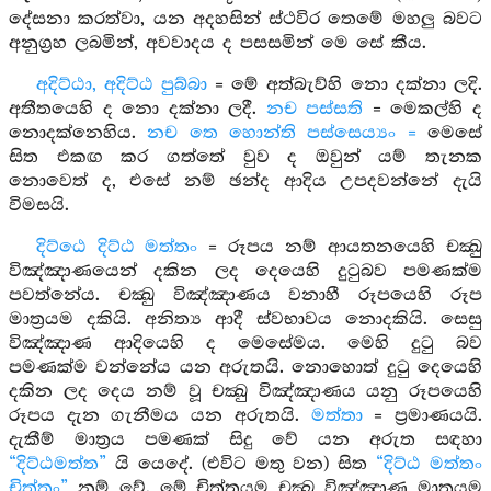
දේසනා කරත්වා, යන අදහසින් ස්ථවිර තෙමේ මහලු බවට
අනුග්‍රහ ලබමින්, අවවාදය ද පසසමින් මෙ සේ කීය.
අදිට්ඨා, අදිට්ඨ පුබ්බා
= මේ අත්බැව්හි නො දක්නා ලදි.
අතීතයෙහි ද නො දක්නා ලදී.
නච පස්සති
= මෙකල්හි ද
නොදක්නෙහිය.
නච තෙ හොන්ති පස්සෙය්‍යං =
මෙසේ
සිත එකඟ කර ගත්තේ වුව ද ඔවුන් යම් තැනක
නොවෙත් ද, එසේ නම් ඡන්ද ආදිය උපදවන්නේ දැයි
විමසයි.
දිට්ඨෙ දිට්ඨ මත්තං
= රූපය නම් ආයතනයෙහි චක්‍ඛු
විඤ්ඤාණයෙන් දකින ලද දෙයෙහි දුටුබව පමණක්ම
පවත්නේය. චක්‍ඛු විඤ්ඤාණය වනාහී රූපයෙහි රූප
මාත්‍රයම දකියි. අනිත්‍ය ආදී ස්වභාවය නොදකියි. සෙසු
විඤ්ඤාණ ආදියෙහි ද මෙසේමය. මෙහි දුටු බව
පමණක්ම වන්නේය යන අරුතයි. නොහොත් දුටු දෙයෙහි
දකින ලද දෙය නම් වූ චක්‍ඛු විඤ්ඤාණය යනු රූපයෙහි
රූපය දැන ගැනීමය යන අරුතයි.
මත්තා
= ප්‍රමාණයයි.
දැකීම් මාත්‍රය පමණක් සිදු වේ යන අරුත සඳහා
“දිට්ඨමත්ත”
යි යෙදේ. (එවිට මතු වන) සිත
“දිට්ඨ මත්තං
චිත්තං”
නම් වේ. මේ චිත්තයම චක්‍ඛු විඤ්ඤාණ මාත්‍රයම