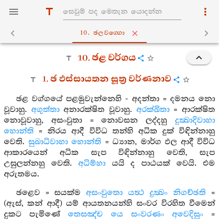
10. ඡලවග‍්ගො
10. ඡළ වර්ගය
1. ඡ ඵස්සායතන සූත්‍ර වර්ණනාව
ඡළ වග්ගයේ පළමුවැන්නෙහි - අදන්තා = දමනය නො
වූවාහු.
අගුත්තා
අනාරක්ෂිත වූවාහු.
අරක්ඛිතා
= ආරක්ෂිත
නොවූවාහු, අසංවුතා = නොවසන ලද්දහු
දුක්‍ඛාදිවාහා
හොන්ති
= නිරය ආදී විවිධ තන්හි අධික දුක් විඳින්නාහු
වෙති.
සුඛාධිවාහා හොන්ති
= ධ්‍යාන, මාර්ග ඵල ආදී විවිධ
ආකාරයෙන් අධික සැප විඳින්නාහු වෙති, සැප
උසුලන්නහු වෙති.
අධිම්හා
යයි ද පාඨයක් වෙයි. එම
අරුතමය.
ඡළෙව = සයක්ම
අසංවුතො යත්‍ථ දුක්‍ඛං නිගච්ඡති
=
(ඇස්, කන් ආදී) යම් ආයතනයන්හි සංවර විරහිත වීමෙන්
දුකට පැමිණේ
තෙසඤ්ච යෙ සංවරණං අවෙදිසුං
=