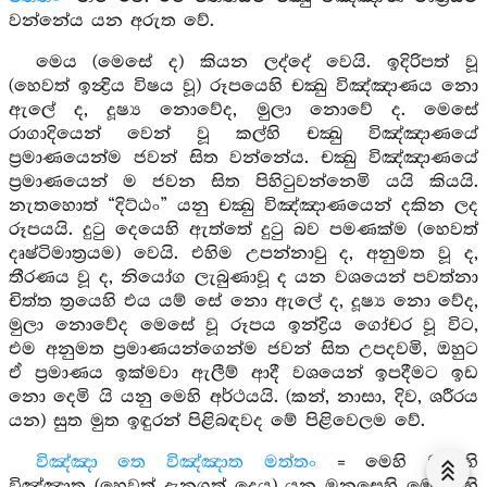
වන්නේය යන අරුත වේ.
මෙය (මෙසේ ද) කියන ලද්දේ වෙයි. ඉදිරිපත් වූ
(හෙවත් ඉන්‍ද්‍රිය විෂය වූ) රූපයෙහි චක්‍ඛු විඤ්ඤාණය නො
ඇලේ ද, දූෂ්‍ය නොවේද, මුලා නොවේ ද. මෙසේ
රාගාදියෙන් වෙන් වූ කල්හි චක්‍ඛු විඤ්ඤාණයේ
ප්‍රමාණයෙන්ම ජවන් සිත වන්නේය. චක්‍ඛු විඤ්ඤාණයේ
ප්‍රමාණයෙන් ම ජවන සිත පිහිටුවන්නෙමි යයි කියයි.
නැතහොත් “දිට්ඨං” යනු චක්‍ඛු විඤ්ඤාණයෙන් දකින ලද
රූපයයි. දුටු දෙයෙහි ඇත්තේ දුටු බව පමණක්ම (හෙවත්
දෘෂ්ටිමාත්‍රයම) වෙයි. එහිම උපන්නාවු ද, අනුමත වූ ද,
තීරණය වූ ද, නියෝග ලැබුණාවූ ද යන වශයෙන් පවත්නා
චිත්ත ත්‍රයෙහි එය යම් සේ නො ඇලේ ද, දූෂ්‍ය නො වේද,
මුලා නොවේද මෙසේ වූ රූපය ඉන්ද්‍රිය ගෝචර වූ විට,
එම අනුමත ප්‍රමාණයන්ගෙන්ම ජවන් සිත උපදවමි, ඔහුට
ඒ ප්‍රමාණය ඉක්මවා ඇලීම් ආදී වශයෙන් ඉපදීමට ඉඩ
නො දෙමි යි යනු මෙහි අර්ථයයි. (කන්, නාසා, දිව, ශරීරය
යන) සුත මුත ඉඳුරන් පිළිබඳවද මේ පිළිවෙලම වේ.
විඤ්ඤා තෙ විඤ්ඤාත මත්තං
= මෙහි වනාහි
විඤ්ඤාත (හෙවත් දැනගත් දෙය) යනු මනසෙහි මෙනෙහි