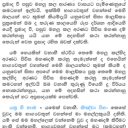
ප්‍රමාද වී පසුව මහලු කල ආරණ්‍ය වාසයට පැමිණෙනුයේ
කමටහන් ඉල්වයි. ඉක්බිති භාග්‍යවතුන් වහන්සේ මෙහි
බාලයන් හට කුමක් කියම්දැයි යනුවෙන් සිතා මාලුඞ්ක්‍ය
පුත්‍රමෙන් ඔබ ද තරුණ කාලයෙහි රූප දර්ශන ආදියෙහි
යෙදී ප්‍රමාද වී, පසුව මහලු කල අරණට පිවිස මහණ දම්
කරන්නාහු යයි යන මේ අදහසින් කථා කරන්නාහු
තෙරුන් වෙත ප්‍රසාද රහිත බවක් දක්වති.
යම් හෙයකින් වනාහී ස්ථවිර තෙමේ මහලු කල්හිද
අරණට පිවිස මහණදම් කරනු කැමැත්තේ ද එහෙයින්
භාග්‍යවතුන් වහන්සේ මෙහි බාලයන්හට කුමක් කියම් ද
යනුවෙන් සිතා අපගේ මෙම මාලුඞ්ක්‍ය පුත්‍ර තෙමේ මහලු
කල්හිද අරණට පිවිස මහණදම් කරනු කැමැත්තේ
කමටහන් ඉල්වයි ඔබ වනාහී තුරුණු වියෙහි දු වීර්යය
නොකරන්නහුය, යන මේ අදහසින් කථා කරන්නාහු
තෙරුන් හට අප්‍රසාදයක්ම පෙන්වති.
යත්‍ර හි නාම
= යමෙක් වනාහී.
කිඤ්චා පිහං
කෙසේ
වුවද මම භාග්‍යවතුන් වහන්සේ මා මහල්ලකුයයි දනිති.
යම් සේ මම මහල්ලෙක් වන්නෙම් වුව ද මහණදම් කිරීමට
හැකි වන්නෙමි, භාග්‍යවතුන් වහන්සේ මට (කමටහන්)