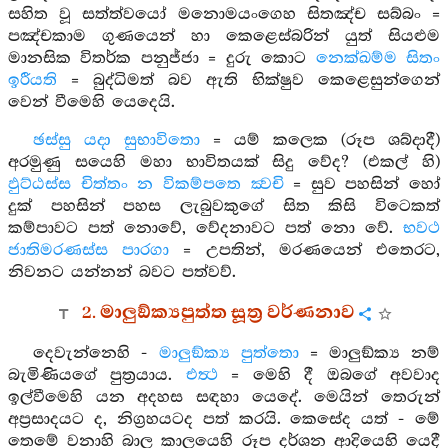
සහිත වූ සත්ත්වයෝ මනොමයංගෙහ සිතඤ්ච සබ්බං =
පඤ්චකාම ගුණයෙන් හා කෙළෙස්බරින් යුත් සියළුම
මානසික විතර්ක පනුජ්ජා = දුරු කොට
නෙක්ඛම්ම සිතං
ඉරීයති
= බුද්ධිමත් බව ඇති භික්ෂුව කෙළෙසුන්ගෙන්
වෙන් වීමෙහි යෙදෙයි.
ඡස්සු යදා සුභාවිතො
= යම් කලෙක (රූප ශබ්දාදී)
අරමුණු සයෙහි මහා භාවිතයක් සිදු වේද? (එකල් හි)
ඵුට්ඨස්ස චිත්තං න විකම්පතෙ ක්‍වචි
= සුව පහසින් හෝ
දුක් පහසින් පහස ලැබුවකුගේ සිත කිසි විටෙකත්
කම්පාවට පත් නොවේ, වේදනාවට පත් නො වේ.
භවථ
ජාතිමරණස්ස පාරගා
= උපතින්, මරණයෙන් එතෙරට,
නිවනට යන්නන් බවට පත්වව්.
2. මාලුඞ්ක්‍යපුත්ත සූත්‍ර වර්ණනාව
දෙවැන්නෙහි -
මාලුඞ්ක්‍ය පුත්තො
= මාලුඞ්ක්‍ය නම්
බැමිණියගේ පුත්‍රයාය.
එත්‍ථ
= මෙහි දී ඔබගේ අවවාද
ඉල්වීමෙහි යන අදහස සඳහා යෙදේ. මෙයින් තෙරුන්
අප්‍රසාදයට ද, නිග්‍රහයටද පත් කරයි. කෙසේද යත් - මේ
තෙමේ වනාහි බාල කාලයෙහි රූප දර්ශන ආදියෙහි යෙදී