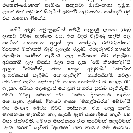
එහෙන්-මෙහෙන් පැමිණ කකුළුවා මැඬ-පාගා දැමූහ.
උගේ එක් අඬුවක් සිරුරින් ඉවත්වී වැටුනේය. සක්දෙව් රජු
එය රැගෙන ගියේය.
ඉතිරි අඬුව අවු-සුළඟින් වේලී පැසුණු ලාක්‍ෂා (රතු)
ලාකඩ වර්ණ ඇත්තේ විය. එය වැසි වැටුණු කල්හි ජල
පහරින් ගසාගෙන අවුත් දස සෝයුරු රජවරුන්ගේ,
දියපහර මත්තෙහි බැඳි දැලෙහි රැදුණි. රජදරුවෝ ගඟෙහි
ජලක්‍රීඩා කරමින් පැමිණ දැල සමීපයේ සිට ජලක්‍රීඩා
අවසන්හි දැල ඔසවා බලා එය දැක “මේ කිමෙක්ද?”යි
ඇසූහ. “ස්වාමීනි, මෙය කකුළු අඬුවකි.” “මෙයින්
ආභරණයක් සෑදීමට නොහැකිද?” “හාත්පසින්ම වෙලා
බෙරයක් සැදිය හැකියැ”යි පවසා හාත්පසින් ම වෙලා ඊට
ගැසූහ. ශබ්දය දොළොස් යොදුන් නගරය පුරාම පැතිරුණි.
එවිට ඔවුහු මෙසේ කීහ. “මෙය දිනපතාම ගැසිය
නොහැක. උත්සව දිනයට ගසන ‘මඟුල්බෙරය’ වේවා”යි
එය මංගල බෙරය බවට පත්කළහ. එය ගැසූ කල්හි
මහජනයා මැනවින් නා, සැරසී ඇත් යානාදියේ නැගී වහ
වහා රැස්වෙති. මෙසේ මහජනයා රැස් කරවමින්-කැඳවමින්
“අණ කරන” බැවින් “ආණක” යන නාමය මේ බෙරයට