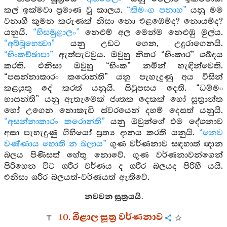
කල් ඉක්මවා ප්‍රමාණ වූ කාලය.
“කිමංග පනාහ”
යනු මම
වනාහී කුමන කරුණක් නිසා නො එළඹෙම්ද? නොයම්ද?
යනුයි.
“භිසමුළාලං”
නෙළුම් අල මෙන්ම නෙළුඹු මුල්ය.
“අබ්බූහෙත්‍වා”
යනු උඩට ගෙන, උදුරාගෙනයි.
“භිංකච්ඡාපා”
ඇත්පැටවුය. ඔවුහු නිතර “භිංකාර” ශබ්දය
කරති. එනිසා ඔවුහු “භිංක” නමින් හැඳින්වෙති.
“පසන්නාකාරං කරොන්ති” යනු පැහැදුණු අය විසින්
කළයුතු දේ කරත් යනුයි. සිවුපසය දෙති. “ධම්මං
භාසන්ති” යනු ඇතැමෙක් ජාතක දෙකක් හෝ සූත්‍රාන්ත
හෝ උගෙන නොකැඩි ස්වරයෙන් දහම් දෙසත් යනුයි.
“අසන්නාකාරං කරොන්ති”
යනු ඔවුන්ගේ එම දේශනාව
අසා පැහැදුණු ගිහියෝ ප්‍රත්‍ය දානය කරති යනුයි.
“නෙව
වණ්ණාය හොති න බලාය”
ගුණ වර්ණනාව සඳහාත් ඥාන
බලය පිණිසත් හේතු නොවේ. ගුණ වර්ණනාවන්ගෙන්
පිරිහෙන විට ශරීර වර්ණය ද ශරීර බලයද පිරිහී යයි.
එනිසා ශරීර බලයත්-වර්ණයත් ඇතිවේ.
නවවන සූත්‍රයයි.
10. බිළාල සූත්‍ර වර්ණනාව