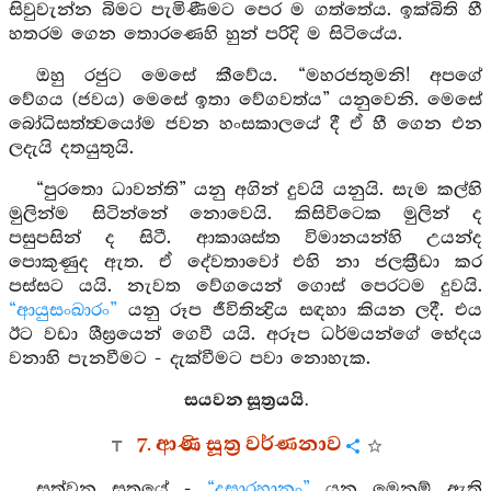
සිවුවැන්න බිමට පැමිණීමට පෙර ම ගත්තේය. ඉක්බිති හී
හතරම ගෙන තොරණෙහි හුන් පරිදි ම සිටියේය.
ඔහු රජුට මෙසේ කීවේය. “මහරජතුමනි! අපගේ
වේගය (ජවය) මෙසේ ඉතා වේගවත්ය” යනුවෙනි. මෙසේ
බෝධිසත්ත්‍වයෝම ජවන හංසකාලයේ දී ඒ හී ගෙන එන
ලදැයි දතයුතුයි.
“පුරතො ධාවන්ති” යනු අගින් දුවයි යනුයි. සැම කල්හි
මුලින්ම සිටින්නේ නොවෙයි. කිසිවිටෙක මුලින් ද
පසුපසින් ද සිටී. ආකාශස්ත විමානයන්හි උයන්ද
පොකුණුද ඇත. ඒ දේවතාවෝ එහි නා ජලක්‍රීඩා කර
පස්සට යයි. නැවත වේගයෙන් ගොස් පෙරටම දුවයි.
“ආයුසංඛාරං”
යනු රූප ජීවිතින්‍ද්‍රිය සඳහා කියන ලදී. එය
ඊට වඩා ශීඝ්‍රයෙන් ගෙවී යයි. අරූප ධර්මයන්ගේ භේදය
වනාහි පැනවීමට - දැක්වීමට පවා නොහැක.
සයවන සූත්‍රයයි.
7. ආණි සූත්‍ර වර්ණනාව
සත්වන සූත්‍රයේ -
“දසාරහානං”
යනු මෙනම් ඇති