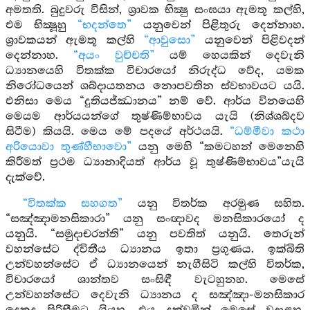
අමතති. බුදුවරු විසින්, ශ්‍රාවක භික්‍ෂු සංඝයා ඇමතූ කල්හි,
එම භික්‍ෂූහු
“භදන්තෙ”
යනුවෙන් පිළිතුරු දෙන්නාහ.
ශ්‍රාවකයන් ඇමතූ කල්හි
“ආවුසො”
යනුවෙන් පිළිවදන්
දෙන්නාහ.
“අයං වුච්චති”
යම් හෙයකින් දෙවැනි
ධ්‍යානයෙහි විතක්ක විචාරයෝ නිරුද්ධ වේද, යමක
නිරෝධයෙන් ශබ්දායතනය නොපවතින ස්වභාවයට යයි.
එනිසා මෙය “දුතියජ්ඣානය” නම් වේ. ආර්ය විනයෙහි
මෙයම ආර්යයන්ගේ තුෂ්ණිම්භාවය යැයි (නිශ්ශබ්දව
සිටීම) කියයි. මෙය මේ පදයේ අර්ථයයි.
“ධම්මීවා කථා
අරියොවා තුණ්හීභාවො”
යනු මෙහි “කමටහන් මෙනෙහි
කිරීමත් ප්‍රථම ධ්‍යානාදියත් ආර්ය වූ තුෂ්ණිම්භාවය”යැයි
දැක්වේ.
“විතක්ක සහගත”
යනු විතර්ක අරමුණ සහිත.
“සඤ්ඤාමනසිකාරා” යනු සංඥාවද මනසිකාරයෝ ද
යනුයි. “සමුදාචරන්ති” යනු පවතිත් යනුයි. තෙරුන්
වහන්සේට ද්විතීය ධ්‍යානය ඉතා ප්‍රගුණය. ඉක්බිති
උන්වහන්සේට ඒ ධ්‍යානයෙන් නැගීසිටි කල්හි විතර්ක,
විචාරයෝ ශාන්තව සංසිඳී වැටහුනහ. මෙසේ
උන්වහන්සේට දෙවැනි ධ්‍යානය ද සඤ්ඤා-මනසිකාර