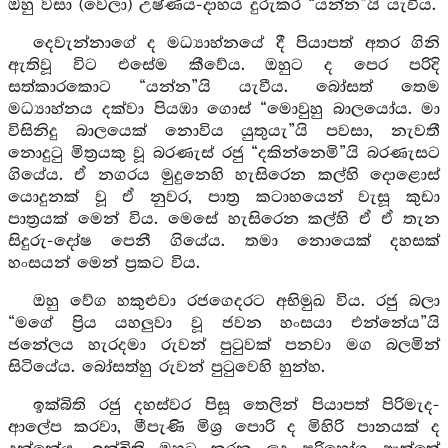
ඔහු වසා (වෙලා) උෂ්ණය-දාහය දුරුකර “යන්න”යි යැවීය.
දෙවැන්නාගේ ද මධ්‍යාහ්නයේ දී පියාපත් අතර ගිනි
ඇතිවූ විට එසේම කීවේය. ඔහුට ද පෙර පරිදි
සත්කාරකොට “යන්න”යි යැවීය. බෝසත් තෙම
මධ්‍යාහ්නය දක්වා පියඹා ගොස් “මොවුහු බාලයෝය. මා
විසිනිදු බාලයෙක් නොවිය යුතුයැ”යි පවසා, නැවතී
නොදුටු මිත්‍රයකු වූ බරණැස් රජු “දකින්නෙමි”යි බරණැසට
ගියේය. ඒ නගරය මුදුනෙහි හැසිරෙන කල්හි දොළොස්
යොදුනක් වූ ඒ නුවර, පාත්‍ර කටාහයෙන් වැසූ කුඩා
පාත්‍රයක් මෙන් විය. මෙසේ හැසිරෙන කල්හි ඒ ඒ තැන
සිදුරු-දෝෂ පෙනී ගියේය. තමා නොයෙක් දහසක්
හංසයන් මෙන් ප්‍රකට විය.
ඔහු වේග හකුළුවා රජගෙදරට අභිමුඛ විය. රජු බලා
“මගේ ප්‍රිය යහලුවා වූ ජවන හංසයා එන්නේය”යි
ජනේලය හැරදමා රුවන් පුටුවක් පනවා මග බලමින්
සිටියේය. බෝසත්හු රුවන් පුටුවෙහි හුන්හ.
ඉක්බිති රජු දහස්වර පිසූ තෙලින් පියාපත් පිරිමැද-
ආලේප කරවා, මීපැණි මිශ්‍ර පොරි ද මිහිරි පානයක් ද