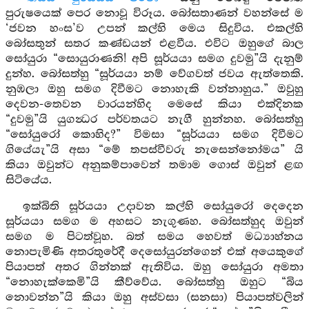
පුරුෂයෙක් පෙර නොවූ විරූය. බෝසතාණන් වහන්සේ ම
‘ජවන හංස’ව උපන් කල්හි මෙය සිදුවිය. එකල්හි
බෝසතුන් සතර කණ්ඩයන් එළවීය. එවිට ඔහුගේ බාල
සෝයුරා “සොයුරාණනි! අපි සූර්යයා සමග දුවමු”යි දැනුම්
දුන්හ. බෝසත්හු “සූර්යයා නම් වේගවත් ජවය ඇත්තෙකි.
නුඹලා ඔහු සමග දිවීමට නොහැකි වන්නාහුය.” ඔවුහු
දෙවන-තෙවන වාරයන්හිද මෙසේ කියා එක්දිනක
“දුවමු”යි යුගන්‍ධර පර්වතයට නැගී හුන්නහ. බෝසත්හු
“සෝයුරෝ කොහිද?” විමසා “සූර්යයා සමග දිවීමට
ගියේයැ”යි අසා “මේ තපස්වීවරු නැසෙන්නෝමය” යි
කියා ඔවුන්ට අනුකම්පාවෙන් තමාම ගොස් ඔවුන් ළඟ
සිටියේය.
ඉක්බිති සූර්යයා උදාවන කල්හි සෝයුරෝ දෙදෙන
සූර්යයා සමග ම අහසට නැගුණහ. බෝසත්හුද ඔවුන්
සමග ම පිටත්වූහ. බත් සමය හෙවත් මධ්‍යාහ්නය
නොපැමිණි අතරතුරේදී දෙසෝයුරන්ගෙන් එක් අයෙකුගේ
පියාපත් අතර ගින්නක් ඇතිවිය. ඔහු සෝයුරා අමතා
“නොහැක්කෙමි”යි කීව්වේය. බෝසත්හු ඔහුට “බිය
නොවන්න”යි කියා ඔහු අස්වසා (සනසා) පියාපත්වලින්