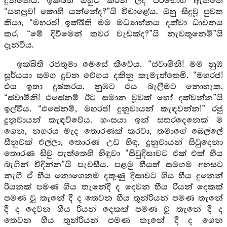
දුන්නේය. ඉක්බිති ඔහුට කරන ලද පරිභෝග ඇත්තේ
“යහලුව! කොහි යන්නේද?”යි විචාළේය. ඔහු සිදුවූ පුවත
කියා, “මහරජ! ඉක්බිති මම මධ්‍යාහ්නය දක්වා ධාවනය
කර, “මේ දිවීමෙන් කවර වැඩක්ද?”යි නැවතුනෙමි”යි
දැන්වීය.
ඉක්බිති රජතුමා මෙසේ කීවේය. “ස්වාමීනි! මම නුඹ
සූර්යයා සමග දුවන වේගය දකිනු කැමැත්තෙමි. “මහරජ!
එය ඉතා දුෂ්කරය. නුඹට එය බැලීමට නොහැක.
“ස්වාමීනි! එසේනම් ඊට සමාන වූවක් හෝ දක්වන්න”යි
ඉල්වීය. “එසේනම්, මහරජ! දුනුවායන් කැඳවන්න!” රජු
දුනුවායන් කැඳව්වේය. හංසයා ඉන් සතරදෙනෙක් ම
ගෙන, නගරය මැද තොරණක් කරවා, තමාගේ බෙල්ලේ
සීනුවක් එල්ලා, තොරණ උඩ හිඳ, දුනුවායන් සිවුදෙනා
තොරණ සිවු පැත්තෙහි හිඳුවා “සිවුදිසාවට එක් එක් හීය
බැගින් විදින්න”යි පැවසීය. පළමු හීයත් සමගම අහසට
නැගී ඒ හීය නොගෙනම දකුණු දිසාවට ගිය හීය දුනෙන්
රියනක් පමණ ගිය තැනේදී ද දෙවන හීය රියන් දෙකක්
පමණ වූ තැනේ දී ද තෙවන හීය තුන්රියන් පමණ තැනේ
දී ද දෙවන හීය රියන් දෙකක් පමණ වූ තැනේ දී ද
තෙවන හීය තුන්රියන් පමණ තැනේ දී ද ගෙන