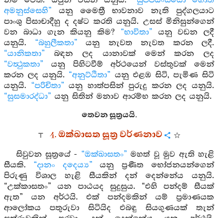
නම් වෙති. ඔවුන් විසින් යනුයි.
“සුප්පධංසියො හොති
අමනුස්සෙහි”
යනු මෛත්‍රී භාවනාව නැති පුද්ගලයාට
පාංශු පිසාචාදීහු ද දෂ්ට කරති යනුයි. උසස් මිනිසුන්ගෙන්
වන බාධා ගැන කියනු කිම?
“භාවිතා”
යනු වඩන ලදී
යනුයි.
“බහුලීකතා”
යනු නැවත නැවත කරන ලදී.
“යානිකතා”
බඳන ලද යානාවක් මෙන් කරන ලද
“වත්‍ථුකතා”
යනු පිහිටවීම් අර්ථයෙන් වස්තුවක් මෙන්
කරන ලද යනුයි.
“අනුට්ඨිතා”
යනු එළඹ සිටි, පැමිණ සිටි
යනුයි.
“පරිචිතා”
යනු හාත්පසින් පුරුදු කරන ලද යනුයි.
“සුසමාරද්ධා”
යනු සිතින් මනාව ආරම්භ කරන ලද යනුයි.
තෙවන සූත්‍රයයි.
4. ඔක්ඛාසත සූත්‍ර වර්ණනාව
සිවුවන සූත්‍රයේ -
“ඔක්ඛාසතං”
මහත් වූ මුව ඇති හැළි
සීයකි.
“දානං දදෙය්‍ය”
යනු ප්‍රණීත භෝජනයන්ගෙන්
පිරුණු විශාල හැළි සීයකින් දන් දෙන්නේය යනුයි.
“උක්කාසතං” යන පාඨයද සුදුසුය. “එහි පන්දම් සීයක්
ඇත” යන අර්ථයි. එක් පන්දමකින් යම් ප්‍රමාණයක
ආලෝකය පතුරුවා සිටියිද එබඳු සියගුණයක් තැන්