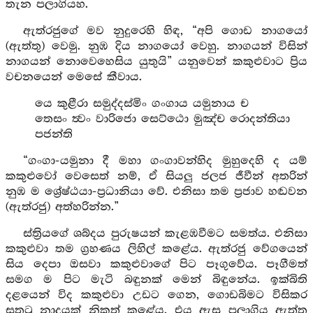
තැන පලාගියහ.
ඇත්රජුගේ මව නුදුරෙහි හිඳ, “අපි ගොඩ නාගයෝ
(ඇත්තු) වෙමු. නුඹ දිය නාගයෝ වෙහු. නාගයන් විසින්
නාගයන් නොවෙහෙසිය යුතුයි” යනුවෙන් කකුළුවාට ප්‍රිය
වචනයෙන් මෙසේ කීවාය.
යෙ කුළීරා සමුද්දස්මිං ගංගාය යමුනාය ච
තෙසං ත්‍වං වාරිජො සෙට්ඨො මුඤ්ච රොදන්තියා
පජන්ති
“ගංගා-යමුනා දී මහා ගංගාවන්හිද මුහුදෙහි ද යම්
කකුළුවෝ වෙසෙත් නම්, ඒ සියලු ජලජ ජීවීන් අතරින්
නුඹ ම ශ්‍රේෂ්ඨයා-ප්‍රධානියා වේ. එනිසා තම ප්‍රජාව හඬවන
(ඇත්රජු) අත්හරින්න.”
ස්ත්‍රියගේ ශබ්දය පුරුෂයන් කැළඹවීමට සමත්ය. එනිසා
කකුළුවා තම ග්‍රහණය ලිහිල් කළේය. ඇත්රජු වේගයෙන්
සිය දෙපා ඔසවා කකුළුවාගේ පිට පෑගුවේය. පෑගීමත්
සමග ම පිට මැටි බඳුනක් මෙන් බිඳුනේය. ඉක්බිති
දළයෙන් විද කකුළුවා උඩට ගෙන, ගොඩබිමට විසිකර
සතුටු නාදයක් නිකුත් කළේය. එය ඇසූ පලාගිය ඇත්තු