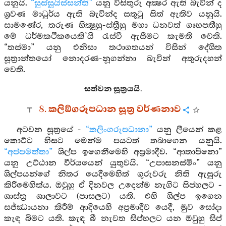
යනුයි.
“සුස්සූයිස්සන්ති”
යනු විසිතුරු අක්‍ෂර ඇති බැවින් ද
ශ්‍රවණ මාධුර්ය ඇති බැවින්ද සතුටු සිත් ඇතිව යනුයි.
සාමණේර, තරුණ භික්‍ෂූහු-ස්ත්‍රීහු මහා ධනවත් ගෘහපතීහු
මේ ධර්මකථිකයෙකි’යි රැස්වී ඇසීමට කැමති වෙති.
“තස්මා” යනු එනිසා තථාගතයන් විසින් දේශිත
සූත්‍රාන්තයෝ නොදරණ-නූගන්නා බැවින් අතුරුදහන්
වෙති.
සත්වන සූත්‍රයයි.
8. කලිඞ්ගරූපධාන සූත්‍ර වර්ණනාව
අටවන සූත්‍රයේ -
“කලිංගරූපධානා”
යනු ලීයෙන් කළ
කොට්ට හිසට මෙන්ම පයටත් තබාගෙන යනුයි.
“අප්පමත්තා”
ශිල්ප ඉගෙනීමෙහි අප්‍රමාදීව. “ආතාපිනො”
යනු උට්ඨාන වීර්යයෙන් යුතුවයි. “උපාසනස්මිං” යනු
ශිල්පයන්ගේ නිතර යෙදීමෙහිත් ගුරුවරු නිති ඇසුරු
කිරීමෙහිත්ය. ඔවුහු ඒ දිනවල උදෙන්ම නැගිට සිප්හලට -
ශාස්ත්‍ර ශාලාවට (පාසලට) යති. එහි ශිල්ප ඉගෙන
සජ්ඣායනා කිරීම් ආදියෙහි අප්‍රමාදීව යෙදී, මුව සෝදා
කැඳ බීමට යති. කැඳ බී නැවත සිප්හලට යන ඔවුහු සිප්