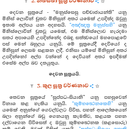
2. නඛසිඛා සූත්‍ර වර්ණනාව
දෙවන සූත්‍රයේ - “මනුස්සෙසු පච්චාජායන්ති” යනු
මිනිස් ලොවින් චුතව මිනිසුන් අතර යමෙක් උපදිත්ද ඔවුහු
ඉතාම අල්පය යන අදහසයි.
“අඤ්ඤත්‍ර මනුස්සහි”
යනු
මිනිස්ලොවින් චුතවූ යමෙක්, එම මිනිස්ලොව හැරදමා
සතර අපායෙහි උපදින්නේද එබඳු සත්ත්‍වයෝ මහපොළවේ
පස් මෙන් බහුලය යනුයි. මේ සූත්‍රයේදී දෙවියෝ ද
මිනිසුන් ලෙසම සළකන ලදී. එනිසා යම්සේ මිනිසුන් අතර
උපදින්නෝ අල්ප වන්නේ ද දෙවියන් අතර ඉපදීමක්
එසේම අල්ප බව දතයුතුය.
දෙවන සූත්‍රයයි.
3. කුල සූත්‍ර වර්ණනාව
තෙවන සූත්‍රයේ “සුප්පධංසියානි” යනු පහසුවෙන්
විනාශ කළ හැකිය යනුයි.
“කුම්භත්‍ථෙනකෙහි”
යනු
යමෙක් අනුන්ගේ ගෙවල්වලට පිවිස, පහන් ආලෝකයෙන්
බලා අනුන්ගේ බඩු ගෙනයනු කැමතිව, කළයක පහන
දල්වාගෙන පිවිසෙත් ද ඔවුහු කුම්භත්‍ථෙනක (කළසොරු)