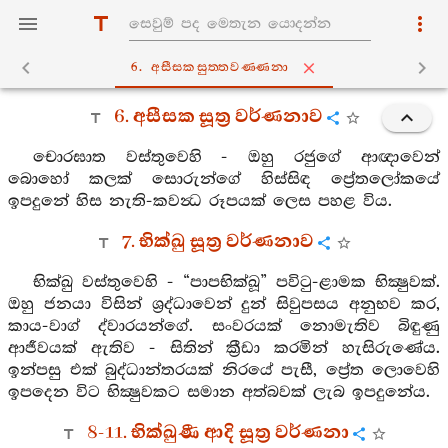
6. අසීසකසුත‍්තවණ‍්ණනා
6. අසීසක සූත්‍ර වර්ණනාව
චොරඝාත වස්තුවෙහි - ඔහු රජුගේ ආඥාවෙන්
බොහෝ කලක් සොරුන්ගේ හිස්සිඳ ප්‍රේතලෝකයේ
ඉපදුනේ හිස නැති-කවන්‍ධ රූපයක් ලෙස පහළ විය.
7. භික්ඛු සූත්‍ර වර්ණනාව
භික්ඛු වස්තුවෙහි - “පාපභික්ඛූ” පවිටු-ළාමක භික්‍ෂුවක්.
ඔහු ජනයා විසින් ශ්‍රද්ධාවෙන් දුන් සිවුපසය අනුභව කර,
කාය-වාග් ද්වාරයන්ගේ. සංවරයක් නොමැතිව බිඳුණු
ආජීවයක් ඇතිව - සිතින් ක්‍රීඩා කරමින් හැසිරුණේය.
ඉන්පසු එක් බුද්ධාන්තරයක් නිරයේ පැසී, ප්‍රේත ලොවෙහි
ඉපදෙන විට භික්‍ෂුවකට සමාන අත්බවක් ලැබ ඉපදුනේය.
8-11. භික්ඛුණී ආදි සූත්‍ර වර්ණනා