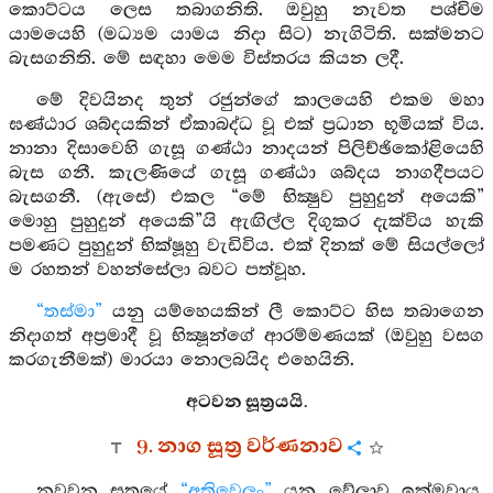
කොට්ටය ලෙස තබාගනිති. ඔවුහු නැවත පශ්චිම
යාමයෙහි (මධ්‍යම යාමය නිදා සිට) නැගිටිති. සක්මනට
බැසගනිති. මේ සඳහා මෙම විස්තරය කියන ලදී.
මේ දිවයිනද තුන් රජුන්ගේ කාලයෙහි එකම මහා
ඝණ්ඨාර ශබ්දයකින් ඒකාබද්ධ වූ එක් ප්‍රධාන භූමියක් විය.
නානා දිසාවෙහි ගැසූ ගණ්ඨා නාදයන් පිලිච්ඡිකෝළියෙහි
බැස ගනී. කැලණියේ ගැසූ ගණ්ඨා ශබ්දය නාගදීපයට
බැසගනී. (ඇසේ) එකල “මේ භික්‍ෂුව පුහුදුන් අයෙකි”
මොහු පුහුදුන් අයෙකි”යි ඇඟිල්ල දිගුකර දැක්විය හැකි
පමණට පුහුදුන් භික්ෂූහු වැඩිවිය. එක් දිනක් මේ සියල්ලෝ
ම රහතන් වහන්සේලා බවට පත්වූහ.
“තස්මා”
යනු යම්හෙයකින් ලී කොට්ට හිස තබාගෙන
නිදාගත් අප්‍රමාදී වූ භික්‍ෂූන්ගේ ආරම්මණයක් (ඔවුහු වසග
කරගැනීමක්) මාරයා නොලබයිද එහෙයිනි.
අටවන සූත්‍රයයි.
9. නාග සූත්‍ර වර්ණනාව
නවවන සූත්‍රයේ
“අතිවෙලං”
යනු වේලාව ඉක්මවාය.