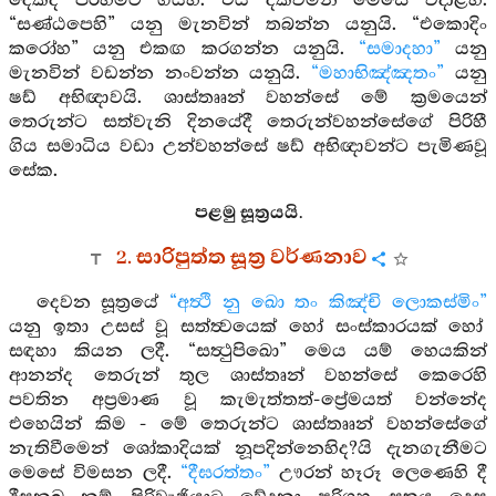
දෙකද පිරිහීමට ගියහ. එය දක්වමින් මෙසේ වදාළහ.
“සණ්ඨපෙහි” යනු මැනවින් තබන්න යනුයි. “එකොදිං
කරෝහ” යනු එකඟ කරගන්න යනුයි.
“සමාදහා”
යනු
මැනවින් වඩන්න නංවන්න යනුයි.
“මහාභිඤ්ඤතං”
යනු
ෂඩ් අභිඥාවයි. ශාස්තෘෘන් වහන්සේ මේ ක්‍රමයෙන්
තෙරුන්ට සත්වැනි දිනයේදී තෙරුන්වහන්සේගේ පිරිහී
ගිය සමාධිය වඩා උන්වහන්සේ ෂඩ් අභිඥාවන්ට පැමිණවූ
සේක.
පළමු සූත්‍රයයි.
2. සාරිපුත්ත සූත්‍ර වර්ණනාව
දෙවන සූත්‍රයේ
“අත්‍ථි නු ඛො තං කිඤ්චි ලොකස්මිං”
යනු ඉතා උසස් වූ සත්ත්‍වයෙක් හෝ සංස්කාරයක් හෝ
සඳහා කියන ලදී. “සත්‍ථුපිඛො” මෙය යම් හෙයකින්
ආනන්ද තෙරුන් තුල ශාස්තෘන් වහන්සේ කෙරෙහි
පවතින අප්‍රමාණ වූ කැමැත්තත්-ප්‍රේමයත් වන්නේද
එහෙයින් කිම - මේ තෙරුන්ට ශාස්තෘෘන් වහන්සේගේ
නැතිවීමෙන් ශෝකාදියක් නූපදින්නෙහිද?යි දැනගැනීමට
මෙසේ විමසන ලදී.
“දීඝරත්තං”
ඌරන් හෑරූ ලෙණෙහි දී