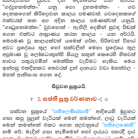
සත්රුවනින් පුරවා, දන් දෙන්නේය යන අර්ථයි.
“ගද්දූහනමත්තං” යනු ගො දුහනමත්තං - ගව
දෙනකගෙන් කිරිදොවන කාලය පමණවත්. ගවදෙනකගේ
එක්වරක් තන අග අදින කාලය පමණක්වත් යනුයි.
“ගන්‍ධූහනමත්තං” වුවහොත් - ඇඟිලි දෙකින් සුවඳ පිඬක්
ගෙන එක්වර ආඝ්‍රාණය කරන කාලය - යන අර්ථයි.
මෙපමණ වූ කාලයක්වත් යමෙක් ගර්භ, පිරිවෙන් විහාර
අවට ප්‍රදේශය තුල හෝ සක්වලින් මෙහා ප්‍රදේශය තුල
අප්‍රමාණ වූ ලෝකධාතූන්හි සියලු සතුන් කෙරෙහි හිතවත්
භාවය පතුරුවමින් මෙත්සිත වැඩීමට හැකිය. මෙය
ඉන්පසු එකදිනකට තෙවරක් දුන් දානයට වඩා මහත්ඵල -
මහත් ආනිසංස ගෙන දේ.
සිවුවන සූත්‍රයයි.
5. සත්ති සූත්‍ර වර්ණනාව
පස්වන සූත්‍රයේ
“පතිලෙණිස්සාමි”
ආදියෙහි මුදුනට
ගසා කපු පුලුන් වැටියක් මෙන් තමන්ගේ, ලාටු වැටියක්
මෙන් නමන්නේ එකට ගෙන අලවනුයේ
“පතිලෙණෙති”
නම් වේ. මැදින් ගසා නැමීමෙන් හෝ දාරයට පහරදී දාර