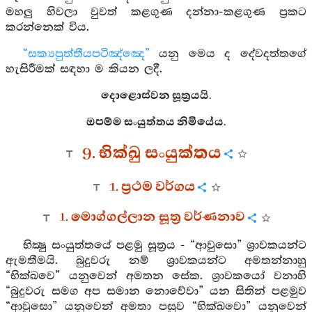
මහලු හිවලා වුවත් කළගුණ දන්නා-කළගුණ ප්‍රකට
කරන්නෙක් විය.
“සක්‍යපුත්තීයපටිඤ්ඤෙ”
යනු මෙය ද දේවදත්තගේ
හැසිරීමක් සඳහා ම කියන ලදී.
දොළොස්වන සූත්‍රයයි.
ඔපම්ම සංයුත්තය නිමියේය.
9. භික්ඛු සංයුක්තය
1. ප්‍රථම වර්ගය
1. මොග්ගල්ලාන සූත්‍ර වර්ණනාව
භික්‍ෂු සංයුත්තයේ පළමු සූත්‍රය - “ආවුසො” ශ්‍රාවකයන්ට
ඇමතීමයි. බුදුවරු නම් ශ්‍රාවකයන්ට අමතන්නාහු
“භික්ඛවෙ” යනුවෙන් අමතන සේක. ශ්‍රාවකයෝ වනාහි
“බුදුවරු සමග අප සමාන නොවේවා” යන සිතින් පළමුව
“ආවුසො” යනුවෙන් අමතා පසුව “භික්ඛවො” යනුවෙන්