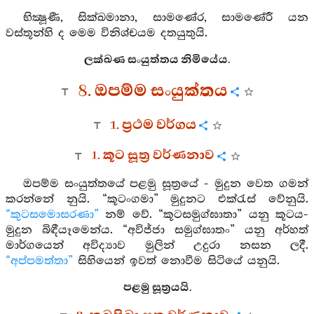
භික්‍ෂූණී, සික්ඛමානා, සාමණේර, සාමණේරී යන
වස්තූන්හි ද මෙම විනිශ්චයම දතයුතුයි.
ලක්ඛණ සංයුත්තය නිමියේය.
8. ඔපම්ම සංයුක්තය
1. ප්‍රථම වර්ගය
1. කූට සූත්‍ර වර්ණනාව
ඔපම්ම සංයුත්තයේ පළමු සූත්‍රයේ - මුදුන වෙත ගමන්
කරන්නේ නුයි. “කූටංගමා” මුදුනට එක්රැස් වේනුයි.
“කුටසමොසරණා”
නම් වේ. “කූටසමුග්ඝාතා” යනු කූටය-
මුදුන බිඳීයෑමෙන්ය. “අවිජ්ජා සමුග්ඝාතං” යනු අර්හත්
මාර්ගයෙන් අවිද්‍යාව මුලින් උදුරා නසන ලදී.
“අප්පමත්තා”
සිහියෙන් ඉවත් නොවීම සිටියේ යනුයි.
පළමු සූත්‍රයයි.