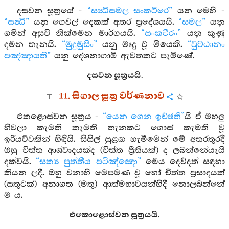
දසවන සූත්‍රයේ -
“සන්‍ධිසමල සංකටීරෙ”
යන මෙහි -
“සන්‍ධි”
යනු ගෙවල් දෙකක් අතර ප්‍රදේශයයි.
“සමල”
යනු
ගමින් අසුචි නික්මෙන මාර්ගයයි.
“සංකටීරං”
යනු කුණු
දමන තැනයි.
“මුදුමුසිං”
යනු මෘදු වූ මීයෙකි.
“වුට්ඨානං
පඤ්ඤායති”
යනු දේශනාගාමී ඇවතකට පැමිණේ.
දසවන සූත්‍රයයි.
11. සිගාල සූත්‍ර වර්ණනාව
එකළොස්වන සූත්‍රය -
“යෙන ගෙන ඉච්ඡති”
යි ඒ මහලු
හිවලා කැමති කැමති තැනකට ගොස් කැමති වූ
ඉරියව්වකින් හිඳියි. සිසිල් සුළඟ හැමීමෙන් මේ අතරතුරදී
ඔහු චිත්ත ආශ්වාදයක්ද (චිත්ත ප්‍රීතියක්) ද ලබන්නේයැයි
දක්වයි.
“සක්‍ය පුත්තීය පටිඤ්ඤො”
මෙය දෙව්දත් සඳහා
කියන ලදී. ඔහු වනාහි මෙපමණ වූ හෝ චිත්ත ප්‍රසාදයක්
(සතුටක්) අනාගත (මතු) ආත්මභාවයන්හිදී නොලබන්නේ
ම ය.
එකොළොස්වන සූත්‍රයයි.