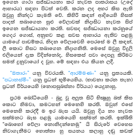
ඉගෙන ගාථා සජ්ඣායනා කර නැවත පාතරාසය (උදේ
ආහාරය) සඳහා පිටත් වෙති. කරන ලද අහර කිස ඇති
ඔවුහු නින්දට කැමති වේ. කිහිරි කඳන් ආදියෙහි හිසත්
පාදත් තබාගෙන සුළු වේලාවක් නිදාසිට නැවත සිප්
ඉගෙන සජ්ඣායනා කරති. සවසද සජ්ඣායනා කරනුයේ
ගෙදර ගොස්, අනුභව කළ සවස ආහාරය ඇතිව පළමු
යාමයේ පාඩම්කර, නිදන වේලාවෙහි පෙරසේ ම ලී කඳන්,
ලී කොට හිසට තබාගෙන නිදාගනිති. මෙසේ ඔවුහු විදුලි
එලියෙන් දැක විදින්නෝද, හිසකෙස් පවා දෙපලු කිරිමට
සමත් දුනුවායෝ ද වූහ. මේ සඳහා එය කියන ලදී.
“ඔතාරං”
යනු විවරයකි.
“ආරම්මණං”
යනු ප්‍රත්‍යයකි.
“පධානස්මිං”
යනු ප්‍රධන් භූමියෙහිය. (භාවනා කරන තැන)
ප්‍රධන් වීර්යයෙහි (නොපසුබස්නා වීර්යය) යෙදුනාහු.
ප්‍රථම බෝධියෙහි - බුදු වූ අලුත සිටි භික්‍ෂූහු බත් කිස
කොට නිමවා, කමටහන් මෙනෙහි කරති. ඔවුන් එසේ
මෙනෙහි කරද්දී ම ඉර බැස යයි. ඔවුහු දිය නා නැවත
සක්මනට බැස පළමු යාමයෙහි සක්මන් කරති. ඉක්බිති
“බොහෝ වේලා නොනිදන්නෙමු” යි සිරුරේ වෙහෙස
නිවාගැනීමට හොත්තා හු සයනය කලාහු දඬු කඩක්