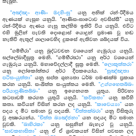
තැබූහ.
“අඤ්ඤං ආණිං ඔදහිංසු”
යනු අනික් රන්-රිදීමය
ඇණයක් ගැසූහ යනුයි. “ආණිසංඝාටොව අවසිස්සී” යනු
රන්-රිදීමය ඇණය ගැසු කල්හිම ඉතිරි විය යනුයි. එවිට
එහි මුලින් පැවති දොළොස් යොදුන් ප්‍රමාණ වූ හඬ
නැතිවී ඇතුල් ශාලාවෙහිද දුකසේ ඇතිවන ශබ්දයක් විය.
“ගම්භීරා” යනු බුද්ධවචන වශයෙන් ගැඹුරුය යනුයි.
සල්ලේඛාදීසූත්‍ර මෙනි. “ගම්භීරත්‍ථා” යනු අර්ථ වශයෙන්
ගැඹුරුය යනුයි. මහාවේදල්ලාදී සූත්‍ර මෙනි.
“ලොකුත්තරා”
යනු ලෝකෝත්තර අර්ථ දීපකයෝය.
“සුඤ්ඤතා
පටිසංයුත්තා”
යනු සප්ත ශුන්‍යතා ධර්ම පමණක්ම ප්‍රකාශ
කරන යනුයි. සංඛිත්ත සංයුත්තය මෙනි.
“උග්ගහෙතබ්බං
පරියාපුණිතබ්බං”
යනු ඉගෙනගත යුතුය. පිරිවහා
කටපාඩම් කරගත යුතුයි යනුයි.
“කවිකතා”
යනු කවීහි
කතා. කවියන් විසින් කරන ලද යනුයි.
“කාවෙය්‍යා”
යන
පදය ද මීට සමාන වූ පදයකි.
“චිත්තක්ඛරා”
යනු විසිතුරු
වූ අක්‍ෂරයන්ය.
“චිත්ත බ්‍යඤ්ජනා”
යන පදයද මීට සමාන
වූවකි.
“බාහිරකා”
යනු සසුනින් බැහැර වූ යනුයි.
“සාවකභාසිතා”
යනු ඒ ඒ ශ්‍රාවකයන් විසින් පවසන ලද