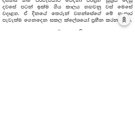
දීඝනඛ නම් පිරිවැජියාට වේදනා පරිග්‍රහ සූත්‍රය දෙසූ
දවසේ පටන් ඉක්ම ගිය කාලය හඟවනු වස් මෙසේ
වදාළහ. ඒ දිනයේ තෙරුන් වහන්සේගේ මේ සංසාර
පැවැත්ම ගෙනදෙන සකල ක්ලේශයෝ ප්‍රහීන කරන ලදහ.
දෙවන සූත්‍රයයි.
3. මහානාග සූත්‍ර වර්ණනාව
තෙවන සූත්‍රයේ -
“එකවිහාරෙ”
යනු එක්තරා ගැබකය.
එකල්හි බොහෝ ආගන්තුක භික්‍ෂූහු රැස්වූහ. එහි පිරිවෙන්
අග හෝ විහාර අග හෝ සෙනසුන් නොපැමිණි කල්හි
(ප්‍රමාණවත් නොවූ කල්හි) අගසවු දෙනමට එකම ගැබක්-
කුටියක් පැමිණියේය. ඔවුහු දවල් කාලයේ වෙන් වෙන් වූ
තැන හිඳිති. රාත්‍රියේ ඔවුන් අතර සිවුරු තිරයක් දිගහරිති.
ඔවුහු තමාට පැමිණි, පැමිණි තැනම හිඳිති. එනිසා “එක්
විහාරයේ වසමින්” යනුවෙන් කියන ලදී. “ඔළාරිකෙත”
මෙය ඕළාරික අරමුණ සඳහා කියන ලදී. දිවැස් හා දිවකන්
(දිව්‍ය චක්‍ෂු, දිව්‍ය ශ්‍රේත) සමාධිවලට සමවැදී උන්වහන්සේ
වාසය කළහ. ඒවා ද රූපායතන, ශබ්දායතන නම් වූ
ඕළාරික ආරම්මණයන්ය. මෙසේ දිවැසින් රූපයන්