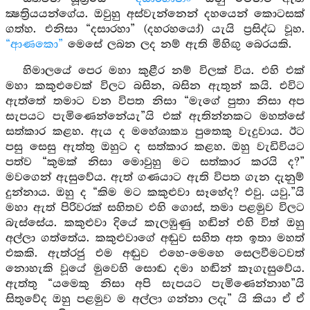
ක්‍ෂත්‍රියයන්ගේය. ඔවුහු අස්වැන්නෙන් දහයෙන් කොටසක්
ගත්හ. එනිසා “දසාරහා” (දහරහයෝ) යැයි ප්‍රසිද්ධ වූහ.
“ආණකො”
මෙසේ ලබන ලද නම් ඇති මිහිඟු බෙරයකි.
හිමාලයේ පෙර මහා කුළීර නම් විලක් විය. එහි එක්
මහා කකුළුවෙක් විලට බසින, බසින ඇතුන් කයි. එවිට
ඇත්තේ තමාට වන විපත නිසා “මැගේ පුතා නිසා අප
සැපයට පැමිණෙන්නේයැ”යි එක් ඇතින්නකට මහත්සේ
සත්කාර කළහ. ඇය ද මහේශාක්‍ය පුතෙකු වැදුවාය. ඊට
පසු සෙසු ඇත්තු ඔහුට ද සත්කාර කළහ. ඔහු වැඩිවියට
පත්ව “කුමක් නිසා මොවුහු මට සත්කාර කරයි ද?”
මවගෙන් ඇසුවේය. ඇත් ගණයාට ඇති විපත ගැන දැනුම්
දුන්නාය. ඔහු ද “කිම මට කකුළුවා සෑහේද? එවු. යවු.”යි
මහා ඇත් පිරිවරක් සහිතව එහි ගොස්, තමා පළමුව විලට
බැස්සේය. කකුළුවා දියේ කැලඹුණු හඬින් එහි විත් ඔහු
අල්ලා ගත්තේය. කකුළුවාගේ අඬුව සහිත අත ඉතා මහත්
එකකි. ඇත්රජු එම අඬුව එහෙ-මෙහෙ සෙලවීමටවත්
නොහැකි වූයේ මුවෙහි සොඬ දමා හඬින් කෑගැසුවේය.
ඇත්තු “යමෙකු නිසා අපි සැපයට පැමිණෙන්නාහ”යි
සිතුවේද ඔහු පළමුව ම අල්ලා ගන්නා ලදැ” යි කියා ඒ ඒ