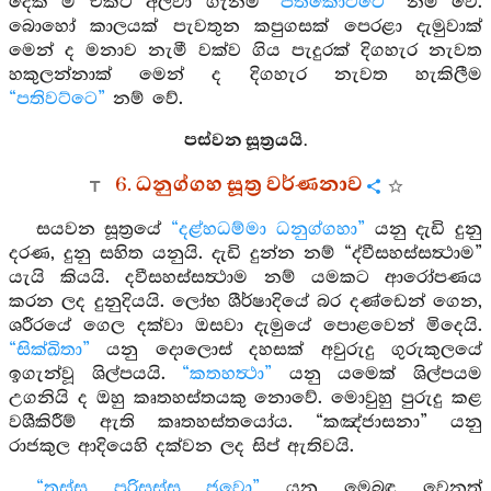
දෙක ම එකට අල්වා ගැනීම
“පතිකොට්ටෙ”
නම් වේ.
බොහෝ කාලයක් පැවතුන කපුගසක් පෙරළා දැමුවාක්
මෙන් ද මනාව නැමී වක්ව ගිය පැදුරක් දිගහැර නැවත
හකුලන්නාක් මෙන් ද දිගහැර නැවත හැකිලීම
“පතිවට්ටෙ”
නම් වේ.
පස්වන සූත්‍රයයි.
6. ධනුග්ගහ සූත්‍ර වර්ණනාව
සයවන සූත්‍රයේ
“දළ්හධම්මා ධනුග්ගහා”
යනු දැඩි දුනු
දරණ, දුනු සහිත යනුයි. දැඩි දුන්න නම් “ද්වීසහස්සත්‍ථාම”
යැයි කියයි. දවීසහස්සත්‍ථාම නම් යමකට ආරෝපණය
කරන ලද දුනුදියයි. ලෝභ ශීර්ෂාදියේ බර දණ්ඩෙන් ගෙන,
ශරීරයේ ගෙල දක්වා ඔසවා දැමුයේ පොළවෙන් මිදෙයි.
“සික්ඛිතා”
යනු දොලොස් දහසක් අවුරුදු ගුරුකුලයේ
ඉගැන්වූ ශිල්පයයි.
“කතහත්‍ථා”
යනු යමෙක් ශිල්පයම
උගනියි ද ඔහු කෘතහස්තයකු නොවේ. මොවුහු පුරුදු කළ
වශීකිරීම් ඇති කෘතහස්තයෝය. “කඤ්ජාසනා” යනු
රාජකුල ආදියෙහි දක්වන ලද සිප් ඇතිවයි.
“තස්ස පුරිසස්ස ජවො”
යනු මෙබඳු වෙනත්