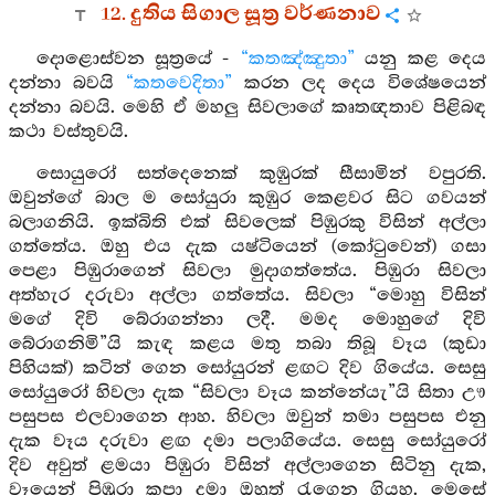
12. දුතිය සිගාල සූත්‍ර වර්ණනාව
දොළොස්වන සූත්‍රයේ -
“කතඤ්ඤුතා”
යනු කළ දෙය
දන්නා බවයි
“කතවෙදිතා”
කරන ලද දෙය විශේෂයෙන්
දන්නා බවයි. මෙහි ඒ මහලු සිවලාගේ කෘතඥතාව පිළිබඳ
කථා වස්තුවයි.
සොයුරෝ සත්දෙනෙක් කුඹුරක් සීසාමින් වපුරති.
ඔවුන්ගේ බාල ම සෝයුරා කුඹුර කෙළවර සිට ගවයන්
බලාගනියි. ඉක්බිති එක් සිවලෙක් පිඹුරකු විසින් අල්ලා
ගත්තේය. ඔහු එය දැක යෂ්ටියෙන් (කෝටුවෙන්) ගසා
පෙළා පිඹුරාගෙන් සිවලා මුදාගත්තේය. පිඹුරා සිවලා
අත්හැර දරුවා අල්ලා ගත්තේය. සිවලා “මොහු විසින්
මගේ දිවි බේරාගන්නා ලදී. මමද මොහුගේ දිවි
බේරාගනිමි”යි කැඳ කළය මතු තබා තිබූ වෑය (කුඩා
පිහියක්) කටින් ගෙන සෝයුරන් ළඟට දිව ගියේය. සෙසු
සෝයුරෝ හිවලා දැක “සිවලා වෑය කන්නේයැ”යි සිතා ඌ
පසුපස එලවාගෙන ආහ. හිවලා ඔවුන් තමා පසුපස එනු
දැක වෑය දරුවා ළඟ දමා පලාගියේය. සෙසු සෝයුරෝ
දිව අවුත් ළමයා පිඹුරා විසින් අල්ලාගෙන සිටිනු දැක,
වෑයෙන් පිඹුරා කපා දමා ඔහුත් රැගෙන ගියහ. මෙසේ