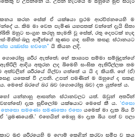
කු වී උපන්නේ ය. උපන් හැටියේ ම ඔහුගේ මුළු සිරුර
ලෝකනය කරන සේක් ඒ යක්ෂයා ප්‍රථම ආරව්ජනයෙහි ම
වින්දේ ය. කිම මා වෙත පැමිණ යහපතක් වන්නේ දැයි සිතා
ිති ඔහුට සංග්‍රහ කරනු කැමති වූ සේක්, රතු දෙපටක් හැඳ
අස්-මිනිස්-බලු ආදීන්ගේ කුණප ගඳ සහිත කසළ ස්ථානයට
ස්ස යක්‍ඛස්ස භවනෙ”
යි කියන ලදි.
් ගොරෝසු ශරීර ඇත්තේ; හේ කාශ්‍යප සම්මා සම්බුදුන්ගේ
 ඇතිරිලි ආදිය අතුරන ලද බිමෙහි සංඝික ඇතිරිල්ලක තම
්වලින් ශරීරයේ ගිල්වා ගත්තේ ය යි ද කියති. හේ (ඒ)
 කසළ යකෙක් වී උපනි. උපන් පමණින් ම ඔහුගේ ද සකළ
වෝ ය. මෙසේ ඛරගේ ඛර බව (ගොරෝසු බව) දත යුත්තේ ය.
 යන්නාහු ආසන්න ස්ථානවලට යත්. ඔවුන් අතරින්
් වහන්සේ) දැක සූචිලෝම යක්ෂයාට මෙසේ කී ය.
‘එසො
;
නෙසො සමණො සමණකො එසො
යමෙක් මා දැක බිය වී
‘ශ්‍රමණයෙකි.’ එහෙයින් මොහු මා දැක බිය පත් ව පලා
කොට මුළු ශරීරයෙහි ම ලොම් කෙළින් කරවා සමීප ව කය