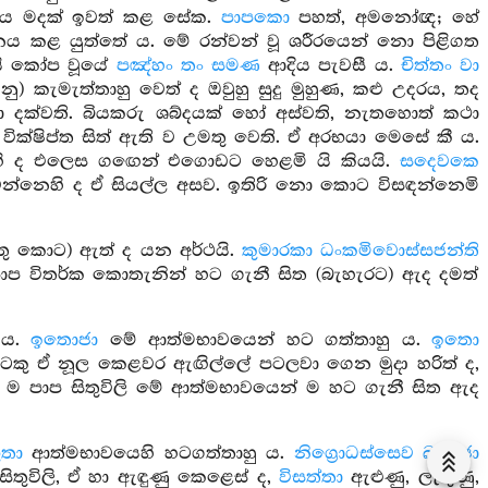
 කය මදක් ඉවත් කළ සේක.
පාපකො
පහත්, අමනෝඥ; හේ
ජනය කළ යුත්තේ ය. මේ රන්වන් වූ ශරීරයෙන් නො පිළිගත
 යි කෝප වූයේ
පඤ්හං තං සමණ
ආදිය පැවසී ය.
චිත්තං වා
 කැමැත්තාහු වෙත් ද ඔවුහු සුදු මුහුණ, කළු උදරය, තද
වා දක්වති. බියකරු ශබ්දයක් හෝ අස්වති, නැතහොත් කථා
වික්ෂිප්ත සිත් ඇති ව උමතු වෙති. ඒ අරභයා මෙසේ කී ය.
ි ද එලෙස ගඟෙන් එගොඩට හෙළමි යි කියයි.
සදෙවකෙ
වන්නෙහි ද ඒ සියල්ල අසව. ඉතිරි නො කොට විසඳන්නෙමි
ේතු කොට) ඇත් ද යන අර්ථයි.
කුමාරකා ධංකමිවොස්සජන්ති
 පාප විතර්ක කොතැනින් හට ගැනී සිත (බැහැරට) ඇද දමත්
 ය.
ඉතොජා
මේ ආත්මභාවයෙන් හට ගත්තාහු ය.
ඉතො
ුටකු ඒ නූල කෙළවර ඇඟිල්ලේ පටලවා ගෙන මුදා හරිත් ද,
ේ ම පාප සිතුවිලි මේ ආත්මභාවයෙන් ම හට ගැනී සිත ඇද
ුතා
ආත්මභාවයෙහි හටගත්තාහු ය.
නිග්‍රොධස්සෙව ඛන්‍ධජා
ිතුවිලි, ඒ හා ඇඳුණු කෙළෙස් ද,
විසත්තා
ඇළුණු, ලැගුණු,