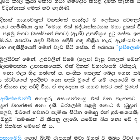
ූයේ කාල ක්‍රියා කොට ගයා ගම්දොර කසළ දමන තැනක යකෙ
් විදින්නාක් මෙන් හට ගැනිණි.
ි දිනක් භාග්‍යවතුන් වහන්සේ පාන්දර ම ලෝකය අව
යට පැමිණියා දැක “මොහු එක් බුද්ධාන්තරයක මහා දුකක් 
ළමු මගට (සෝවාන් මගට) (ඇති) උපනිශ්‍රය දුටු සේක. ඉක්බ
ීවරය පෙරවා දෙව් විමන සදිසි ගඳ කිළිය හැර, ඇත්-ගව-
මහ ගඳකිළියෙහි මෙන් වැඩ සිටි සේක. ඒ අරභයා
“සූචිලොම
ඹුල්පිටක් මෙන්, උළුවලින් විෂම (ලෙස) වැසූ වහලක් මෙන
ීලසම්පන්න උපාසකයෙකි. එක් දිනක් විහාරයෙහි විසිතුරු
ව නො එළා හිඳ ගත්තේ ය. සංඝික තෙලක් බෙදා ගෙන තම අත
ා ස්වර්ගයේ ඉපදීමට නො හැකි වූයේ ඒ ගම් දොරෙහි ම
න් කියන ලද පරිදි විය. ඒ දෙදෙනා ම යහළු බවට පත් වූ
 අතික්කමන්ති
ගොදුරු සොයන්නාහු එක් වන තැනකට හෝ
ුදුන් වහන්සේ නො දකී. ඛරලෝම පළමු කොට ම (බුදුන
ලුව, ඔබගේ භවනට පැමිණ සිටින මොහු එක් ශ්‍රමණයෙකි
 ඔහුට ‘සමණක’ යි කියනු ලැබේ. යමේක බිය නො වේ ද ඒ 
ි සිතමින් මෙසේ කී ය.
පනාමෙසි
ගොර බිරම් රූපයක් මවා මහත් වූ මුඛය විවර 