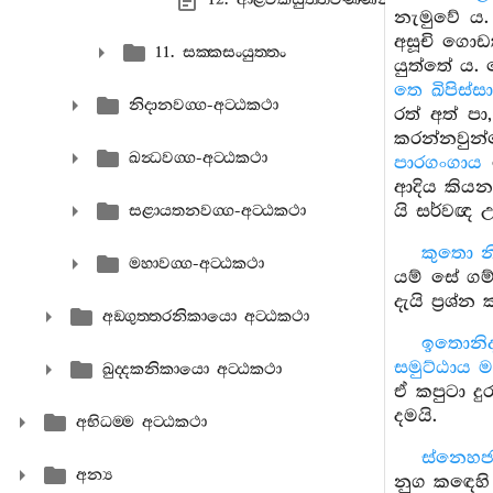
නැමුවේ ය
අසූචි ගොඩ
11. සක‍්කසංයුත‍්තං
යුත්තේ ය.
තෙ ඛිපිස්සා
නිදානවග‍්ග-අට‍්ඨකථා
රත් අත් ප
කරන්නවුන්ග
ඛන්‍ධවග‍්ග-අට‍්ඨකථා
පාරගංගාය
ආදිය කියන 
යි සර්වඥ 
සළායතනවග‍්ග-අට‍්ඨකථා
කුතො න
මහාවග‍්ග-අට‍්ඨකථා
යම් සේ ගම්
දැයි ප්‍රශ්න 
අඞ‍්ගුත‍්තරනිකායො අට‍්ඨකථා
ඉතොනිද
සමුට්ඨාය 
ඛුද‍්දකනිකායො අට‍්ඨකථා
ඒ කපුටා ද
දමයි.
අභිධම‍්ම අට‍්ඨකථා
ස්නෙහජ
අන්‍ය
නුග කඳෙහි 