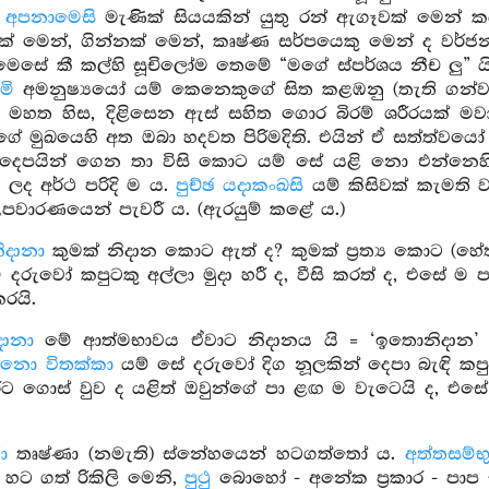
.
අපනාමෙසි
මැණික් සියයකින් යුතු රන් ඇගෑවක් මෙන්
ක් මෙන්, ගින්නක් මෙන්, කෘෂ්ණ සර්පයෙකු මෙන් ද වර්
 මෙසේ කී කල්හි සූචිලෝම තෙමේ “මගේ ස්පර්ශය නීච ලු”
මි
අමනුෂ්‍යයෝ යම් කෙනෙකුගේ සිත කළඹනු (තැති ගන්වනු)
ා, මහත හිස, දිළිසෙන ඇස් සහිත ගොර බිරම් ශරීරයක් ම
ේ මුඛයෙහි අත ඔබා හදවත පිරිමදිති. එයින් ඒ සත්ත්වයෝ 
දෙපයින් ගෙන තා විසි කොට යම් සේ යළි නො එන්නෙහ
ලද අර්ථ පරිදි ම ය.
පුච්ඡ යදාකංඛසි
යම් කිසිවක් කැමති 
උපවාරණයෙන් පැවරී ය. (ඇරයුම් කළේ ය.)
ිදානා
කුමක් නිදාන කොට ඇත් ද? කුමක් ප්‍රත්‍ය කොට (හ
 දරුවෝ කපුටකු අල්ලා මුදා හරී ද, වීසි කරත් ද, එසේ ම
කරයි.
ානා
මේ ආත්මභාවය ඒවාට නිදානය යි = ‘ඉතොනිදාන’
මනො විතක්කා
යම් සේ දරුවෝ දිග නූලකින් දෙපා බැඳි කප
ුරට ගොස් වුව ද යළිත් ඔවුන්ගේ පා ළඟ ම වැටෙයි ද, එස
ා
තෘෂ්ණා (නමැති) ස්නේහයෙන් හටගත්තෝ ය.
අත්තසම්භ
හට ගත් රිකිලි මෙනි,
පුථු
බොහෝ - අනේක ප්‍රකාර - පාප ස