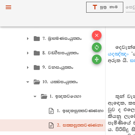
සූත්‍ර නාම
5. භික‍්ඛුනීසංයුත‍්තං
6. බ්‍රහ‍්මසංයුත‍්තං
7. බ්‍රාහ‍්මණසංයුත‍්තං
දෙවැන්
8. වඞ‍්ගීසසංයුත‍්තං
යදඤ්ඤං
‘
අරුත යි.
ස
9. වනසංයුත‍්තං
10. යක‍්ඛසංයුත‍්තං
තුන් ව
1. ඉන්‍දකවග‍්ගො
ඇඳෙක, කකු
වුව ද එලෙ
1. ඉන්‍දකසුත‍්තවණ‍්ණනා
කියනු ලැ
පැමිණියේ 
2. සක‍්කසුත‍්තවණ‍්ණනා
ය. පිරිසිද