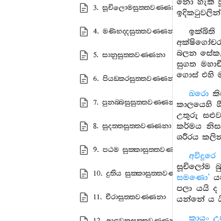
නො හැකි ව
3. සූචිලොමසුත‍්තවණ‍්ණනා
ඉදිකටුවලින
ඉක්බිත
4. මණිභද‍්දසුත‍්තවණ‍්ණනා
අක්ෂිගෝචර
බලන සේක, ප
5. සානුසුත‍්තවණ‍්ණනා
සුගත මහාච
ගොස් එහි 
6. පියඞ‍්කරසුත‍්තවණ‍්ණනා
ඛරො
කි
7. පුනබ‍්බසුසුත‍්තවණ‍්ණනා
කාලයෙහි ශ
උතුරු සළු
කර්මය නිස
8. සුදත‍්තසුත‍්තවණ‍්ණනා
ශරීරය කලි
9. පඨම සුක‍්කාසුත‍්තවණ‍්ණනා
අවිදූරෙ
සූචිලෝම බ
10. දුතිය සුක‍්කාසුත‍්තවණ‍්ණනා
සමණො’
යහ
පලා යයි ද
11. චීරාසුත‍්තවණ‍්ණනා
යන්නේ ය ය
කායං උ
12. ආළවකසුත‍්තවණ‍්ණනා