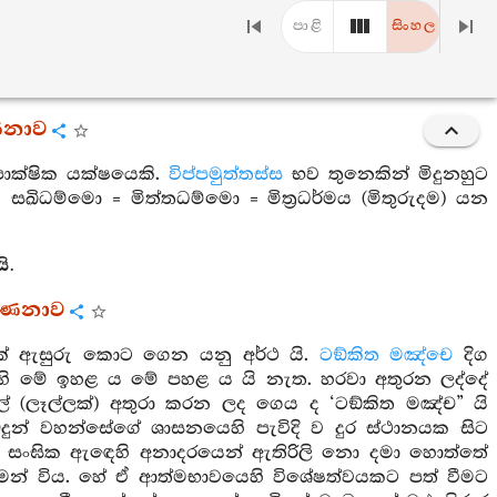
පාළි
සිංහල
්ණනාව
ාක්ෂික යක්ෂයෙකි.
විප්පමුත්තස්ස
භව තුනෙකින් මිදුනහුට
 සඛිධම්මො = මිත්තධම්මො = මිත්‍රධර්මය (මිතුරුදම) යන
ි.
වර්ණනාව
ක් ඇසුරු කොට ගෙන යනු අර්ථ යි.
ටඞ්කිත මඤ්චෙ
දිග
හි මේ ඉහළ ය මේ පහළ ය යි නැත. හරවා අතුරන ලද්දේ
 (ලෑල්ලක්) අතුරා කරන ලද ගෙය ද ‘ටඞ්කිත මඤ්ච” යි
දුන් වහන්සේගේ ශාසනයෙහි පැවිදි ව දුර ස්ථානයක සිට
ලද සංඝික ඇඳෙහි අනාදරයෙන් ඇතිරිලි නො දමා හොත්තේ
ලපයක් මෙන් විය. හේ ඒ ආත්මභාවයෙහි විශේෂත්වයකට පත් වීමට