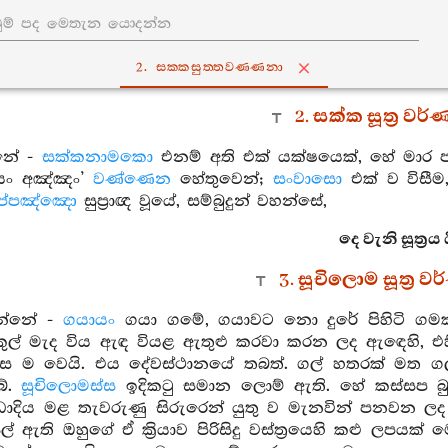
2. සක‍්කසුත‍්තවණ‍්ණනා
2. සක්ක සූත්‍ර වර
නේ -
සක්කනාමකො
එනම් අති එක් යක්ෂයෙක්, හේ මාර ප
යං අඤ්ඤං’
වණ්ණෙන
හේතුවෙන්;
සංවාසො
එක් ව විසීම,
ප්පඤ්ඤො
සුප්‍රාඥ වූයේ, සම්බුදුන් වහන්සේ,
දෙ වැනි සූත්‍රය ය
3. සූචිලොම සූත්‍ර 
ැන්නේ -
ගයායං
ගයා ගමේ, ගයාවට නො දුරේ පිහිටි ගම
ල් මැද විය ඇඳ වියළ ඇතුළු කරවා කරන ලද ඇඳෙහි, එ
ස ම වෙයි. එය දේවස්ථානයේ තබත්. ගල් හතරක් මත ගල්
බේ.
සූචිලොමස්ස
ඉදිකටු සමාන ලොම් ඇති. හේ කස්සප බු
ඩාදිය මළ තැවරුණු සිරුරෙන් යුතු ව මැනවින් පනවන 
ු සිල් ඇති ඔහුගේ ඒ ක්‍රියාව පිරිසිදු වස්ත්‍රයෙහි කළු 