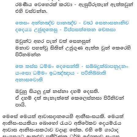
රමණීය වෙහෙරක් කරවා - ඇසුපිරූතැන් ඇත්තවුන්
එහි වස්වන්න.
තෙසං අන්නඤ්ච පානඤ්ච - වත්‍ථ සෙනාසනානිච
දදෙය්‍ය උජුභූතෙසු - විප්පසත්තෙන චෙතසා
ඔවුන්ට අහර පැන් වත් සෙනසුන්
මනාව පහන්වු සිතින් උජුගුණ ඇත්ත වුන් කෙරෙහි
පිරිනමන්න
තෙ තස්ස ධම්මං දෙසෙන්ති - සබ්බදුක්ඛාපනුදනං
යංසො ධම්මං ඉධඤ්ඤාය - පරිනිබ්බාති
අනාසවොති
ඔවුහු සියලු දුක් නස්නා දහම් දෙසති.
ඒ දහම් දත් තැනැත්තේ කෙලෙස්නසා පිරිනිවන්
පායි.
මෙසේ මෙයත් ආවාසදානයෙහි ආනීසංසයකි. මෙයත්
ආනිසංසයකියා බොහෝ රැයට අතිරේකව දෙයම්රැය
ආවාස ආනිසංසකථාව වදාළ සේක. එහි මේ ගාථාද
සංග්‍රහයට ඇතුළුව ප්‍රකීර්ණක ධර්ම දේශනාව සංග්‍රහ