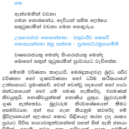
කෙ
ඇත්ගමනින් වඩනා
ගමන නොබනේය. දෙවියන් සහිත ලෝකය
සතුටුකරමින් වඩනා ගමන සොඳුරුය.
උසහරාජාව සොභන්තො - චතුවාරීව කෙසරී
තොසයන්තො බහු සත්තෙ - පුරසෙට්ඨමුපාගමීති
වෘෂභරාජයකු මෙන්ද සිංහරාජයකු මෙන්ද
බොහෝ සතුන් තුටුකරමින් පුරවරයට වැඩිසේක.
මේනම් වර්ණනා කාලයයි. මෙබඳුකාලවල බුද්ධ ශරීර
වර්ණනා හෝ ගුණවර්ණනා හෝ ධර්ම කථිකයාගේ
උත්සාහයට ප්‍රමාණවේ. වෙන් වෙන්වූ පදයෙන් හෝ ගාථා
බන්ධනයෙන් හෝ යම් පමණ හැකිවේද, එපමණක්
කිවයුතුයි. නොකිවයුත්තක් නොකිය යුතුය. බුදුවරුනම්
ගුණ ඇත්තෝය. බුදුවරුම නිරවශේෂයෙන් කීමට
අසමර්ථයහ. අන් අය ගැන කියනුම කවරේද මේ
ශ්‍රීවිලාශයෙන් අලංකාර කොට පිළියෙල කරන ලද ශාක්‍ය
පුරයට පිවිස භාග්‍යවතුන්වහන්සේ පහන් සිත් ඇති ජනයා