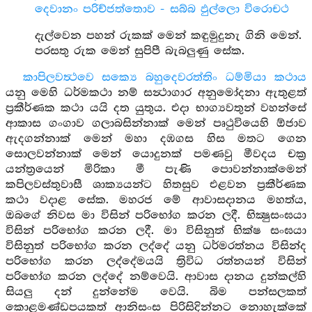
දෙවානං පරිච්ජත්තොව - සබ්බ ඵුල්ලො විරොචථ
දැල්වෙන පහන් රුකක් මෙන් කඳුමුදුනැ ගිනි මෙන්.
පරසතු රුක මෙන් සුපිපී බැබලුණු සේක.
කාපිලවත්‍ථවෙ සක්‍යෙ බහුදෙවරත්තිං ධම්මියා කථාය
යනු මෙහි ධර්මකථා නම් සන්‍ථාගාර අනුමෝදනා ඇතුළත්
ප්‍රකීර්ණක කථා යයි දත යුතුය. එදා භාග්‍යවතුන් වහන්සේ
ආකාස ගංගාව ගලාබසින්නාක් මෙන් පෘථුවියෙහි ඕජාව
ඇදගන්නාක් මෙන් මහා දඹගස හිස මතට ගෙන
සොලවන්නාක් මෙන් යොදුනක් පමණවු මීවදය චක්‍ර
යන්ත්‍රයෙන් මිරිකා මී පැණි පොවන්නාක්මෙන්
කපිලවස්තුවාසී ශාක්‍යයන්ට හිතසුව එළවන ප්‍රකීර්ණක
කථා වදාළ සේක. මහරජ මේ ආවාසදානය මහත්ය,
ඔබගේ නිවස මා විසින් පරිභෝග කරන ලදී. භික්‍ෂුසංඝයා
විසින් පරිභෝග කරන ලදී. මා විසිනුත් භික්ෂ සංඝයා
විසිනුත් පරිභෝග කරන ලද්දේ යනු ධර්මරත්නය විසින්ද
පරිභෝග කරන ලද්දේමයයි ත්‍රිවිධ රත්නයන් විසින්
පරිභෝග කරන ලද්දේ නම්වෙයි. ආවාස දානය දුන්කල්හි
සියලු දන් දුන්නේම වෙයි. බිම පන්සලකත්
කොළමණ්ඩපයකත් ආනිසංස පිරිසිදින්නට නොහැක්කේ