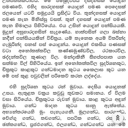
උත්පත්තිකථාවයි. මේ ජම්බුද්වීපය දසදහසක් යොදුන්
පමණවේ. එහිද සාරදහසක් යොදුන් පමණ පෙදෙසක්
ජලයෙන් යටවී සමුද්‍රයයි ප්‍රසිද්ධ විය. තුන්දහසක් යොදුන්
පමණ තැන මිනිස්සු වසත්. තුන් දහසක් යොදුන් පමණ
තැන හිමාලය පිහිටියේය. එය උසින් යොදුන් පන්සියයකි.
මුදුන් අසුහාරදහසින් සැදුණේය. හාත්පසින් ගලා බස්නා
නදීන් පන්සියයකින් විචිත්‍රය. යම් තැනෙක අයම් විතරින්ද
ගැඹුරින්ද පනස් පස් යොදුන්ය. යොදුන් එකසිය පණසක්
වටා අනෝතත්තවිල කණ්ණමුණ්ඩවිල, රථකාරවිල,
ඡද්දන්තවිල කුණාල විල. මන්දාකිනී සීහප්පපාත යන
සත්මහ විල් පිහිටියේය. ඉන් අනෝතත්තවිල සුදර්ශනකුට,
චිත්‍රකූට කාළකූට ගන්ධමාදන කූටය කෛලාස කූට යන
මේ පස් කුළ පවුවලින් පරිකෙව් කරන ලද්දේය.
එහි සුදර්ශන කූටය රන් මුවාය. දෙසිය යොදුනක්
උසය. ඇතුළත වක්‍රය කවුඩු තුඩකට සමානය. ඒ විලම
වසා සිටියේය. චිත්‍රකූටය රුවන් මුවාය. කාළ කුටය අඳුන්
මුවාය. ගන්ධ මාදන කූටය සානු ඇත්තේය.
අභ්‍යන්තරයෙහි මුං පැහැයගනී. මුලගන්ධ, සාරගන්ධ,
වේග්ගු ගන්ධ, තචගන්ධ, පපටික ගන්ධ, රසගන්ධ,
ඡත්තගන්ධ, ප්‍රජඵගන්ධ, ඵලගන්ධ, ගන්ධගන්ධ යන මේ