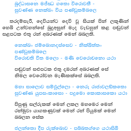
බුද්ධාසනෙ මජ්ඣ ගතො විරොවතී -
සුවණ්ණ නෙක්ඛං විය පණ්ඩුකම්බලෙ
තරදම්සැරී, දෙවියන්ට දෙවි වූ සියක් පින් ලකුණින්
හෙබි උන්වහන්සේ බුදුඅසුන් මැද වැඩහුන් කළ පඬුවන්
සළපටක එතු රන් අබරණක් මෙන් බබලති.
නෙක්ඛං ජම්බොනදස්සෙව - නික්ඛිත්තං
පණ්ඩුකම්බලෙ
විරොචති වීත මලො - මණි වෙරොචනො යථා
පඬුවන් සළුපටක එතු දඹරන් අබරණක් සේ
නිමල වෙරෝවන මැණිකක්සේ බබලති.
මහා සාලොව සම්ඵුල්ලො - නෙරු රාජාවලඞ්කතො
සුවණ්ණ යුපසංකාසො - පදුමො කොකාසකො යථා
පිපුණු සල්රුකක් මෙන් ලකල මහමෙර මෙන්
රන්මුවා යාගකණුවක් මෙන් රන් පියුමක් මෙන්
බබලන සේක
ජලන්තො දීප රුක්බොව - පබ්බතග්ගෙ යථාසිඛී