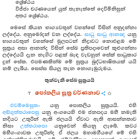
ශ්‍රේෂ්ඨය
විජ්ජා චරණයෙන් යුත් තැනැත්තේ දෙවිමිනිසුන්
අතර ශ්‍රේෂ්ඨය.
මෙසේ කියන භාග්‍යවතුන් වහන්සේ විසින් අනුදන්නා
ලද්දේය. අනුමෝදන් වන ලද්දේය.
සාධු සාධු ආනන්‍ද
යනු
භාග්‍යවතුන් වහන්සේ මුලපටන් නිද්‍රාවට නොඑළඹ මේ
සුත්‍රය අසා ආනන්ද විසින් සේඛ ප්‍රතිපදාවෙන් කුළුගන්නා
ලද්දේයයි දැන නැගිට පළක් බැඳ වැඩහුන් සේක් සාධුකාර
දුන් සේක. එපමණකින්ම මේ සුත්‍රය බුද්ධභාෂිතයක් යයි
නම් ලැබීය. සෙස්ස සියලු තැන නොගැඹුරුමය.
තුන්වැනි සේඛ සුත්‍රයයි
පෝතලිය සූත්‍ර වර්ණනාව
එවම්මෙසුතං
යනු පොතලිය සුත්‍රයයි. එහි
අඞ්ගුත්තරාපෙසු
යනු අංගයෙහි එම ජනපදය මහී නමැති
නදියට උතුරින් ඇති ජලයයි ඒවාට ඇති ආසන්නතාව
නිසා
උත්තරාපො
යනුවෙන් කියනු ලැබේ. කවර
මහීගංගාවක උතුරින්ද ඒ ජලය මහාමගීයගේ මේ එහි