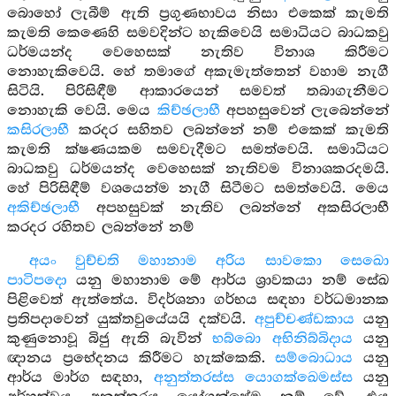
බොහෝ ලැබීම් ඇති ප්‍රගුණභාවය නිසා එකෙක් කැමති
කැමති කෙණෙහි සමවදින්ට හැකිවෙයි සමාධියට බාධකවු
ධර්මයන්ද වෙහෙසක් නැතිව විනාශ කිරීමට
නොහැකිවෙයි. හේ තමාගේ අකැමැත්තෙන් වහාම නැගී
සිටියි. පිරිසිඳීම් ආකාරයෙන් සමවත් තබාගැනීමට
නොහැකි වෙයි. මෙය
කිච්ඡලාභී
අපහසුවෙන් ලැබෙන්නේ
කසිරලාභී
කරදර සහිතව ලබන්නේ නම් එකෙක් කැමති
කැමති ක්ෂණයකම සමවැදීමට සමත්වෙයි. සමාධියට
බාධකවු ධර්මයන්ද වෙහෙසක් නැතිවම විනාශකරදමයි.
හේ පිරිසිඳීම් වශයෙන්ම නැගී සිටීමට සමත්වෙයි. මෙය
අකිච්ඡලාභී
අපහසුවක් නැතිව ලබන්නේ අකසිරලාභී
කරදර රහිතව ලබන්නේ නම්
අයං වුච්චති මහානාම අරිය සාවකො සෙඛො
පාටිපදො
යනු මහානාම මේ ආර්ය ශ්‍රාවකයා නම් සේඛ
පිළිවෙත් ඇත්තේය. විදර්ශනා ගර්භය සඳහා වර්ධමානක
ප්‍රතිපදාවෙන් යුක්තවුයේයයි දක්වයි.
අපුච්චණ්ඩකාය
යනු
කුණුනොවූ බිජු ඇති බැවින්
භබ්බො අභිනිබ්බිදාය
යනු
ඥානය ප්‍රභේදනය කිරීමට හැක්කෙකි.
සම්බොධාය
යනු
ආර්ය මාර්ග සඳහා,
අනුත්තරස්ස යොගක්ඛෙමස්ස
යනු