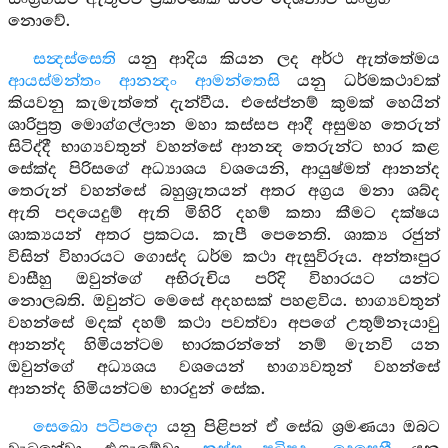
නොවේ.
සන්‍දස්සෙති
යනු ආදිය කියන ලද අර්ථ ඇත්තේමය
ආයස්මන්තං ආනන්‍දං ආමන්තෙසි
යනු ධර්මකථාවක්
කියවනු කැමැත්තේ දැන්වීය. එසේප්නම් කුමක් හෙයින්
ශාරිපුත්‍ර මොග්ගල්ලාන මහා කස්සප ආදී අසුමහ තෙරුන්
සිටිද්දී භාග්‍යවතුන් වහන්සේ ආනන්‍ද තෙරුන්ට භාර කළ
සේක්ද පිරිසගේ අධ්‍යාශය වශයෙනි, ආයුෂ්මත් ආනන්ද
තෙරුන් වහන්සේ බහුශ්‍රැතයන් අතර අග්‍රය මනා ශබ්ද
ඇති පදයෙදුම් ඇති මිහිරි දහම් කතා කීමට දක්ෂය
ශාක්‍යයන් අතර ප්‍රකටය. කැපී පෙනෙති. ශාක්‍ය රජුන්
විසින් විහාරයට ගොස්ද ධර්ම කථා ඇසුවිරූය. අන්තඃපුර
වාසීහු ඔවුන්ගේ අභිරුචිය පරිදි විහාරයට යන්ට
නොලබති. ඔවුන්ට මෙසේ අදහසක් පහළවිය. භාග්‍යවතුන්
වහන්සේ මදක් දහම් කථා පවත්වා අපගේ උතුම්නෑයාවු
ආනන්ද හිමියන්ටම භාරකරන්නේ නම් මැනවි යන
ඔවුන්ගේ අධ්‍යශය වශයෙන් භාග්‍යවතුන් වහන්සේ
ආනන්ද හිමියන්ටම භාරදුන් සේක.
සෙඛො පටිපදො
යනු පිළිපන් ඒ සේඛ ශ්‍රමණයා ඔබට