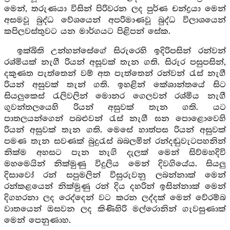
මෙන්, තරුණයා විසින් පිරිවරන ලද පුර්ණ චන්ද්‍රයා මෙන්
අසමවූ බුද්ධ වේශයෙන් අපරිමාණවූ බුද්ධ විලාශයෙන්
කපිලවස්තුවට යන මාර්ගයට පිළිපන් සේක.
ඉක්බිති උන්හන්සේගේ සිරුරෙහි ඉදිරිපසින් රන්වන්
රශ්මියක් නැගී රියන් අසූවක් තැන ගති. සිරුර පසුපසින්,
දකුණත පැත්තෙන් වම් අත පැත්තෙන් රන්වන් රැස් නැගී
රියන් අසුවක් තැන් ගති. ඉහළින් කේශාන්තයේ සිට
සියලුකෙස් රැලිවලින් මොනර ගෙලවන් රශ්මිය නැගී
ගුවන්තලයෙහි රියන් අසුවක් තැන ගති. යට
පාතලයන්ගෙන් පබළුවන් රැස් නැගී ඝන පොළොවෙහි
රියන් අසුවක් තැන ගති. මෙසේ හාත්පස රියන් අසුවක්
පමණ තැන සවණක් බුදුරැස් බබලමින් රන්දඬුවැටපහනින්
නික්ම අහසට පැන නැගි දැලක් මෙන් සිව්මහදිවි
මහමෙයින් නික්මුණු විදුලිය මෙන් දිවගියේය. සියලු
දිසාවෝ රන් සපුමලින් විසුරුවනු ලබන්නාක් මෙන්
රන්කළයෙන් නික්මුණු රන් දිය දහරින් ඉසින්නාක් මෙන්
දිගහරනා ලද රෙද්දෙන් වට කරන ලද්දක් මෙන් වේරම්බ
වාතයෙන් ඔසවන ලද කිණිහිරි මල්රොනින් ගැවසුණාක්
මෙන් පෙනුණාහ.