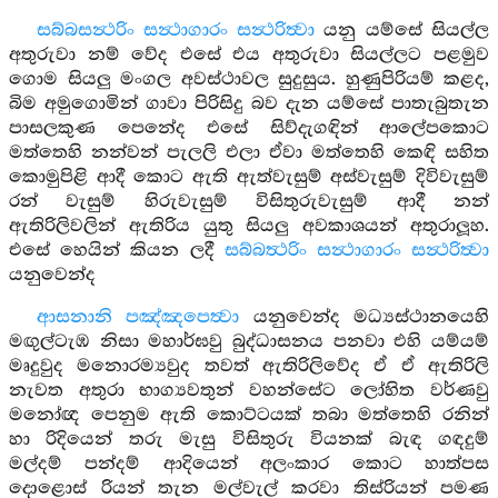
සබ්බසන්‍ථරිං සන්‍ථාගාරං සන්‍ථරිත්‍වා
යනු යම්සේ සියල්ල
අතුරුවා නම් වේද එසේ එය අතුරුවා සියල්ලට පළමුව
ගොම සියලු මංගල අවස්ථාවල සුදුසුය. හුණුපිරියම් කළද,
බිම අමුගොමින් ගාවා පිරිසිදු බව දැන යම්සේ පාතැබුතැන
පාසලකුණ පෙනේද එසේ සිව්දැගඳින් ආලේපකොට
මත්තෙහි නන්වන් පැලලි එලා ඒවා මත්තෙහි කෙඳි සහිත
කොමුපිළි ආදී කොට ඇති ඇත්වැසුම් අස්වැසුම් දිවිවැසුම්
රන් වැසුම් හිරුවැසුම් විසිතුරුවැසුම් ආදී නන්
ඇතිරිලිවලින් ඇතිරිය යුතු සියලු අවකාශයන් අතුරාලූහ.
එසේ හෙයින් කියන ලදී
සබ්බත්‍ථරිං සන්‍ථාගාරං සන්‍ථරිත්‍වා
යනුවෙන්ද
ආසනානි පඤ්ඤපෙත්‍වා
යනුවෙන්ද මධ්‍යස්ථානයෙහි
මඟුල්ටැඹ නිසා මහාර්ඝවු බුද්ධාසනය පනවා එහි යම්යම්
මෘදුවුද මනොරම්‍යවුද තවත් ඇතිරිලිවේද ඒ ඒ ඇතිරිලි
නැවත අතුරා භාග්‍යවතුන් වහන්සේට ලෝහිත වර්ණවු
මනෝඥ පෙනුම ඇති කොට්ටයක් තබා මත්තෙහි රනින්
හා රිදියෙන් තරු මැසු විසිතුරු වියනක් බැඳ ගඳදුම්
මල්දම් පන්දම් ආදියෙන් අලංකාර කොට හාත්පස
දොළොස් රියන් තැන මල්වැල් කරවා තිස්රියන් පමණ