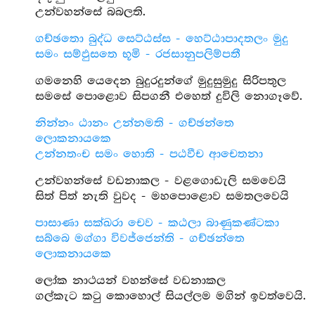
උන්වහන්සේ බබලති.
ගච්ඡතො බුද්ධ සෙට්ඨස්ස - හෙට්ඨාපාදතලං මුදු
සමං සම්ඵුසතෙ භූමි - රජසානුපලිම්පතී
ගමනෙහි යෙදෙන බුදුරදුන්ගේ මුදුසුමුදු සිරිපතුල
සමසේ පොළොව සිපගනී එහෙත් දුවිලි නොගෑවේ.
නින්නං ඨානං උන්නමති - ගච්ඡන්තෙ
ලොකනායකෙ
උන්නතංච සමං හොති - පඨවීච ආචෙතනා
උන්වහන්සේ වඩනාකල - වළගොඩැලි සමවෙයි
සිත් පිත් නැති වුවද - මහපොළොව සමතලවෙයි
පාසාණා සක්ඛරා චෙව - කඨලා බාණුකණ්ටකා
සබ්බෙ මග්ගා විවජ්ජෙන්ති - ගච්ඡන්තෙ
ලොකනායකෙ
ලෝක නාථයන් වහන්සේ වඩනාකල
ගල්කැට කටු කොහොල් සියල්ලම මගින් ඉවත්වෙයි.