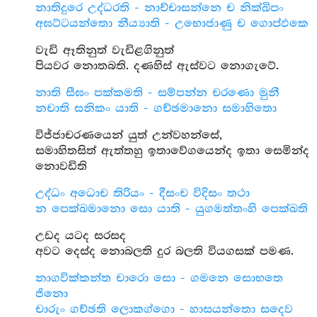
නාතිදුරෙ උද්ධරති - නාච්චාසන්නෙ ච නික්ඛිපං
අඝට්ටයන්තො නීය්‍යාති - උභොජාණු ච ගොප්ඵකෙ
වැඩි ඈතිනුත් වැඩිළගිනුත්
පියවර නොතබති. දණහිස් ඇස්වට නොගැටේ.
නාති සීඝං පක්කමති - සම්පන්න චරණො මුනී
නචාති සනිකං යාති - ගච්ඡමානො සමාහිතො
විජ්ජාචරණයෙන් යුත් උන්වහන්සේ,
සමාහිතසිත් ඇත්තහු ඉතාවේගයෙන්ද ඉතා සෙමින්ද
නොවඩිති
උද්ධං අධොච තිරියං - දීසංච විදිසං තථා
න පෙක්ඛමානො සො යාති - යුගමත්තංහි පෙක්ඛති
උඩද යටද සරසද
අවට දෙස්ද නොබලති දුර බලති වියගසක් පමණ.
නාගවික්කන්ත චාරො සො - ගමනෙ සොභතෙ
ජිනො
චාරුං ගච්ඡති ලොකග්ගො - හාසයන්තො සදෙව