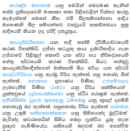
කථඤ්ච මහානාම
යනු මෙයින් මෙපමණ තැනින්
සේඛ ප්‍රතිපදාවෙහි මාතෘකා තබා පිළිවෙළින් විස්තර කරනු
කැමැත්තේ මෙසේ කීහ. එහි සීලසම්පන්නො ආදිය
මහණෙනි සීල සම්පන්නව වසවුයයි ආකඞ්ඛෙය්‍ය සුත්‍ර
ආදියෙහි කියන ලද පරිදි දතයුතුය.
කායදුච්චරිතෙන
යන ආදී තන්හි ද්විතීයාර්ථයෙහි
කරණ විභක්තියි. ලජ්ජා කටයුතු කාය දුශ්චරිතාදිය ගැන
ලජ්ජාවේ පිළිකුල් කෙරේ යන අර්ථ භය නිර්දේශයෙහි
හේතු අර්ථයෙහි කරණ විභක්තියි. බියට හේතුවු
කායදුශ්චරිතාදීන්ගෙන් ඔත්තපති බිය වේය. යන අර්ථයි
ආරද්ධවිරියො
යනු ඇරඹු වීර්ය ඇත්තේ, පසු නොබෑ සිත්
ඇත්තේ,
පහානාය
ප්‍රහාණය පිණිස,
උපසම්පදාය
ලැබගැනීම පිණිස
ථාමවා
යනු වීර්ය ශක්තියෙන්
යුක්තවුයේ
දළ්හපරක්කමො
යනු ස්ථිර පරාක්‍රම ඇත්තේ,
අනික්ඛිත්ත ධුරො කුසලෙසු ධම්මෙසු
යනු කුසල් දහම්හි
නොතැබු බර ඇත්තේ. පසුනොබෑ වීර්ය ඇත්තේ
පරමෙන
යනු උතුම්
සතිනෙපක්කෙන
යනු සිහියෙන්ද බුද්ධිමත්
බැවින්ද කවරහෙයින් සිහිය බෙදා දැක්විය යුතු තැන
ප්‍රඥාව පැමිණියේය. සතියෙහි බලවත් බව පෙන්වීම