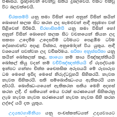
පිණිසය. ප්‍රඥාවෙන් වෙන්වූ සතිය දුබලවෙයි. එකට එක්වු
විට බලවත්වෙයි.
චිරකතම්පි
යනු තමා විසින් හෝ අනුන් විසින් කයින්
බොහෝ කලක සිට කරන ලද සෑමළුවන් ආදී අසුමහා වත්
පිළිවෙත් පිරිමයි.
චිරභාසිතම්පි
යනු තමා විසින් හෝ
අනුන් විසින් බොහෝ කලක සිට වචනයෙන් කියන ලද
සකසා උදෙසීම උදෙසවීම් ධර්මයට පෙළඹීම ධර්ම
දේශනාවන්ට අදාළ විස්තර, අනුමෝදන් විය යුතුය. ආදී
වශයෙන් පවත්වන ලද වචීකර්මය.
සරිතා අනුස්සරිතා
යනු
කයින් බෝකලක් කළ,
කායො
නම් කාය විඤ්ඤත්තියයි
බෝකල් කියු වදන් නම්
වචීවිඤ්ඤත්තියයි
ඒ රූපද්වයම
ඉන්පට ගන්නා චිත්ත චෛතසික අරූපයයි මේ රූපාරූප
ධම මෙසේ ඉපිද මෙසේ නිරුද්ධවූහයි සිහිකරයි. නැවත
නැවත සිහිකරයි. සති සම්බොජ්ඣංගය ඇතිකරයි යන
අර්ථයි. බොජ්ඣංගයෙන් ඇතිකරන සතිය මෙහි අදහස්
කරන ලදී. ඒ සතියෙන් මෙය වරක් සරණයෙන් සිහිකරනු
ලැබ නැවත නැවත සරණයෙන් නැවත නැවත සිහි කරන
ලද්දේ යයි දත යුතුය.
උදයත්‍ථගාමිනියා
යනු පංචස්කන්ධයන් උදයව්‍යයට