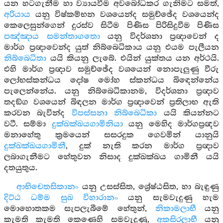
යන හටගැනීම හා ව්‍යායවීම අවබෝධකර ගැනිමට සමත්,
අරියාය
යනු විෂ්කම්භන වශයෙන්ද සමුච්ඡේද වශයෙන්ද
කෙලෙසුන්ගෙන් දුරස්ව සිටීම පිණිස පිරිසිදුවීම පිණිස
පඤ්ඤාය සමන්තාගතො
යනු විදර්ශනා ප්‍රඥාවෙන් ද
මාර්ග ප්‍රඥාවෙන්ද යුත් නිබ්බෙධිකාය යනු එයම පැලීයන
නිබ්බෙධිතා
යයි කියනු ලැබේ. එයින් යුක්තය යන අර්ථයි.
එහි මාර්ග ප්‍රඥාව සමුච්ඡේද වශයෙන් නොපැලුණු වීරු
ලෝභස්කන්ධය දෝෂ මෝහ ස්කන්ධය බිඳෙන්නේය
පැලෙන්නේය. යනු නිබ්බෙධිකානම, විදර්ශනා ප්‍රඥාව
තදඞ්ග වශයෙන් බිඳලන මාර්ග ප්‍රඥාවෙන් ප්‍රතිලාභ ඇති
කරවන බැවින්ද
විපස්සනා නිබ්බෙධිකා
යයි කියන්නට
වටී. සම්මා
දුක්ඛක්ඛයගාමිනියා
යනු මෙහිද මාර්ගප්‍රඥව
මනාහේතු ක්‍රමයෙන් සසරදුක ගෙවමින් යානුයි
දුක්ඛක්ඛයගාමිනී
, දුක් නැති කරන මාර්ග ප්‍රඥාව
ලබාගැනීමට හේතුවන නිසාද දුක්ඛක්ඛය ගාමිනී යයි
දතයුතුය.
ආභිචෙතසිකානං
යනු උසස්සිත, ශ්‍රේෂ්ඨසිත, හා බැඳුණු
දිට්ඨ ධම්ම සුඛ විහාරානං
යනු සැමවැදුණු හැම
මොහොතකම සැපලැබීමේ හේතුන්,
නිකාමලාභී
යනු
කැමති කැමති කෙණෙහි සමවැදුණු,
අකසිරලාභී
යනු