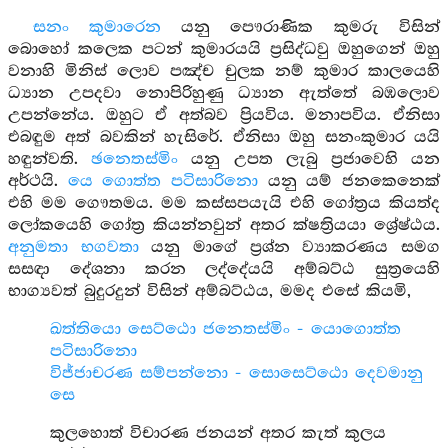
සනං කුමාරෙන
යනු පෞරාණික කුමරු විසින්
බොහෝ කලෙක පටන් කුමාරයයි ප්‍රසිද්ධවු ඔහුගෙන් ඔහු
වනාහි මිනිස් ලොව පඤ්ච චුලක නම් කුමාර කාලයෙහි
ධ්‍යාන උපදවා නොපිරිහුණු ධ්‍යාන ඇත්තේ බඹලොව
උපන්නේය. ඔහුට ඒ අත්බව ප්‍රියවිය. මනාපවිය. ඒනිසා
එබඳුම අත් බවකින් හැසිරේ. ඒනිසා ඔහු සනංකුමාර යයි
හඳුන්වති.
ඡනෙතස්මිං
යනු උපත ලැබු ප්‍රජාවෙහි යන
අර්ථයි.
යෙ ගොත්ත පටිසාරිනො
යනු යම් ජනකෙනෙක්
එහි මම ගෞතමය. මම කස්සපයැයි එහි ගෝත්‍රය කියත්ද
ලෝකයෙහි ගෝත්‍ර කියන්නවුන් අතර ක්ෂත්‍රියයා ශ්‍රේෂ්ඨය.
අනුමතා භගවතා
යනු මාගේ ප්‍රශ්න ව්‍යාකරණය සමග
සසඳා දේශනා කරන ලද්දේයයි අම්බට්ඨ සුත්‍රයෙහි
භාග්‍යවත් බුදුරදුන් විසින් අම්බට්ඨය, මමද එසේ කියමි,
ඛත්තියො සෙට්ඨො ජනෙතස්මිං - යොගොත්ත
පටිසාරිනො
විජ්ජාචරණ සම්පන්නො - සොසෙට්ඨො දෙවමානු
සෙ
කුලහොත් විචාරණ ජනයන් අතර කැත් කුලය