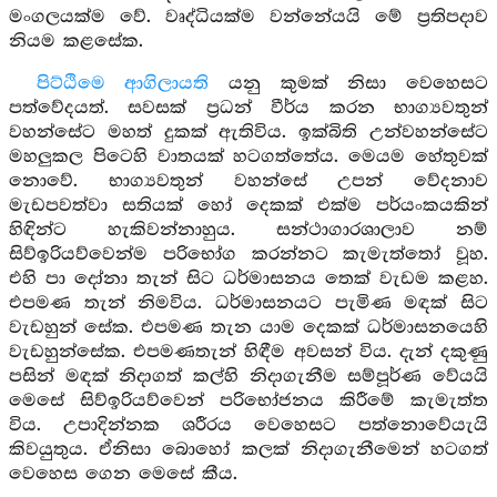
මංගලයක්ම වේ. වෘද්ධියක්ම වන්නේයයි මේ ප්‍රතිපදාව
නියම කළසේක.
පිට්ඨිමෙ ආගිලායති
යනු කුමක් නිසා වෙහෙසට
පත්වේදයත්. සවසක් ප්‍රධන් වීර්ය කරන භාග්‍යවතුන්
වහන්සේට මහත් දුකක් ඇතිවිය. ඉක්බිති උන්වහන්සේට
මහලුකල පිටෙහි වාතයක් හටගත්තේය. මෙයම හේතුවක්
නොවේ. භාග්‍යවතුන් වහන්සේ උපන් වේදනාව
මැඩපවත්වා සතියක් හෝ දෙකක් එක්ම පර්යංකයකින්
හිඳින්ට හැකිවන්නාහුය. සන්ථාගාරශාලාව නම්
සිව්ඉරියව්වෙන්ම පරිභෝග කරන්නට කැමැත්තෝ වූහ.
එහි පා දෝනා තැන් සිට ධර්මාසනය තෙක් වැඩම කළහ.
එපමණ තැන් නිමවිය. ධර්මාසනයට පැමිණ මඳක් සිට
වැඩහුන් සේක. එපමණ තැන යාම දෙකක් ධර්මාසනයෙහි
වැඩහුන්සේක. එපමණතැන් හිඳීම අවසන් විය. දැන් දකුණු
පසින් මඳක් නිදාගත් කල්හි නිදාගැනීම සම්පූර්ණ වේයයි
මෙසේ සිව්ඉරියව්වෙන් පරිභෝජනය කිරීමේ කැමැත්ත
විය. උපාදින්නක ශරීරය වෙහෙසට පත්නොවේයැයි
කිවයුතුය. ඒනිසා බොහෝ කලක් නිදාගැනීමෙන් හටගත්
වෙහෙස ගෙන මෙසේ කීය.