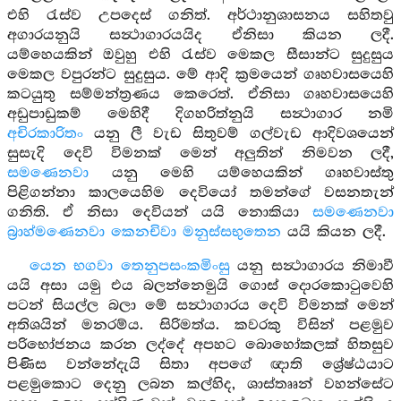
එහි රැස්ව උපදෙස් ගනිත්. අර්ථානුශාසනය සහිතවු
අගාරයනුයි සන්‍ථාගාරයයිද ඒනිසා කියන ලදී.
යම්හෙයකින් ඔවුහු එහි රැස්ව මෙකල සීසාන්ට සුදුසුය
මෙකල වපුරන්ට සුදුසුය. මේ ආදි ක්‍රමයෙන් ගෘහවාසයෙහි
කටයුතු සම්මන්ත්‍රණය කෙරෙත්. ඒනිසා ගෘහවාසයෙහි
අඩුපාඩුකම් මෙහිදී දිගහරිත්නුයි සන්‍ථාගාර නමි
අචිරකාරිතං
යනු ලී වැඩ සිතුවම් ගල්වැඩ ආදිවශයෙන්
සුසැදි දෙවි විමනක් මෙන් අලුතින් නිමවන ලදී,
සමණෙනවා
යනු මෙහි යම්හෙයකින් ගෘහවාස්තු
පිළිගන්නා කාලයෙහිම දෙවියෝ තමන්ගේ වසනතැන්
ගනිති. ඒ නිසා දෙවියන් යයි නොකියා
සමණෙනවා
බ්‍රාහ්මණෙනවා කෙනචිවා මනුස්සභුතෙන
යයි කියන ලදී.
යෙන භගවා තෙනුපසංකමිංසු
යනු සන්‍ථාගාරය නිමාවී
යයි අසා යමු එය බලන්නෙමුයි ගොස් දොරකොටුවෙහි
පටන් සියල්ල බලා මේ සන්‍ථාගාරය දෙවි විමනක් මෙන්
අතිශයින් මනරම්ය. සිරිමත්ය. කවරකු විසින් පළමුව
පරිභෝජනය කරන ලද්දේ අපහට බොහෝකලක් හිතසුව
පිණිස වන්නේදැයි සිතා අපගේ ඥාති ශ්‍රේෂ්ඨයාට
පළමුකොට දෙනු ලබන කල්හිද, ශාස්තෘෘන් වහන්සේට