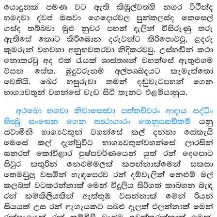
යොදුනක් පමණ වට ඇති කිඹුල්වත්හි නගර වීථින්ද
හමදවා ද්වජ ඔසවා ගෙදොරවල පුන්කලස්ද කෙසෙල්
ගස්ද තබ්බවා මුළු නුවර පහන් දැලින් විසිරුණු තරු
ඇතිසේ කොට කිරිබොන දරුවන්ට කිරිපොවවු, ළදරු
කුමරුන් වහවහා අනුභවකරවා නිදිකරවවු. උස්හඬින් කථා
නොකරවු අද එක් රැයක් ශාස්තෘෘන් වහන්සේ ඇතුළුගම
වසන සේක. බුදුවරුනම් අල්පශබ්දයට කැමැත්තෝ
වෙතියි. බෙර හසුරුවා තමන් දඬුවැටපහන් ගෙන
භාග්‍යවතුන් වහන්සේ වැඩ සිටි තැනට එළමියාහුය.
අථඛො භගවා නිවාසෙත්‍වා පත්තචීවරං ආදාය සද්ධිං
භික්‍ඛු සංඝෙන ගෙන සත්‍ථාගාරං තෙනුපසඞ්කමි
යනු
ස්වාමීනි භාග්‍යවතුන් වහන්සේ කල් දන්නා සේකැයි
මෙසේ කල් දැන්වුවිට භාග්‍යවතුන්වහන්සේ ලාරසින්
ඝනරත් කෝවිළාර පුෂ්පවර්ණයෙන් යුත් රන් දෙපොට
සිවුර කතුරින් නෙළුම්මලක් කපන්නාක්මෙන් සකසා
තෙමඩුලු වසමින් හැඳපෙරව රන් දම්වැලින් නෙළුම් මල්
කලබක් වටකරන්නාක් මෙන් විදුලිය සිරිගත් කාබහන බැඳ
රන් කම්කිලියකින් ඇත්තුඹ වසන්නාක් මෙන් රියන්
සියයක් උස රන් ඇගෑයකට පබළු දැලක් එලන්නාක් මෙන්