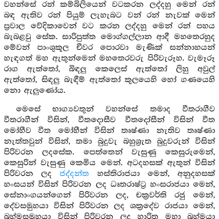
වහන්සේ රන් කම්බිලියෙන් වටකරන ලද්දහු මෙන් රන්
බඳ ඇතිව රන් පියුම් ලැහැබට වන් රන් නැවක් මෙන්
ප්‍රවාල වේදිකාවෙන් වට කරන ලද්දහු මෙන් රන් පහය
බැබළවු සේක. සාරිපුත්ත මොග්ගල්ලාන ආදී මහතෙරහුද
මේවන් පාංශුකූල චීවර පොරවා මැණික් සන්නාහයන්
හැඳගත් මහ ඇතුන්මෙන් මහතෙරවරු පිරිවැරූහ. වැමෑරූ
රාග ඇත්තෝ, බිඳලු කෙලෙස් ඇත්තෝ ලිහු අවුල්
ඇත්තෝ, සිඳලු බැඳීම් ඇත්තෝ කුලයෙහි හෝ ගණයෙහි
නො ඇලුණෝය.
මෙසේ භාග්‍යවතුන් වහන්සේ තමාද වීතරාගීව
වීතරාගීන් විසින්, වීතදොසීව වීතදෝසීන් විසින් වීත
මෝහීව වීත මෝහීන් විසින් තෘෂ්ණා නැතිව තෘෂ්ණා
නැත්තවුන් විසින්, තමා බුදුවැ බහුශ්‍රැත බුදුවරුන් විසින්
පිරිවරන ලදසේක. පෙත්තෙන් වැසුණු කෙසුරුමෙන්,
කෙසුරින් වැසුණු කෙමිය මෙන්. අටදහසක් ඇතුන් විසින්
පිරිවරන ලද
ජද්දන්ත
හස්තිරාජයා මෙන්, අනුදහසක්
හංසයන් විසින් පිරිවරන ලද ධෘතරාෂ්ට්‍ර හංසරාජයා මෙන්,
සේනාංගයන්ගෙන් පිරිවරන ලද, චක්‍රවර්ති රජු මෙන්,
දේවසමුහයා විසින් පිරිවරන ලද ශක්‍රදේව රාජයා මෙන්,
බ්‍රහ්මසමූහයා විසින් පිරිවරන ලද හාරිත මහා බ්‍රහ්මයා