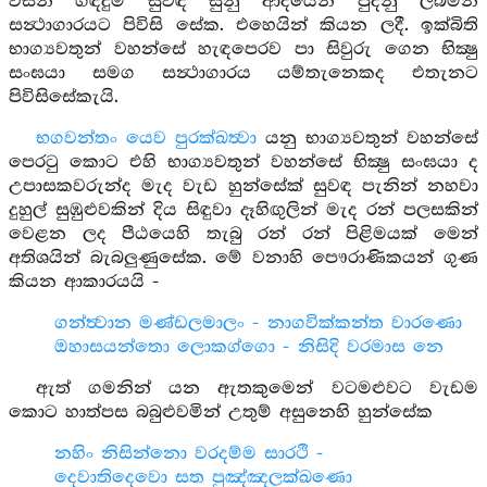
විසින් ගඳදුම් සුවඳ සුනු ආදියෙන් පුදනු ලබමින්
සන්‍ථාගාරයට පිවිසි සේක. එහෙයින් කියන ලදී. ඉක්බිති
භාග්‍යවතුන් වහන්සේ හැඳපෙරව පා සිවුරු ගෙන භික්‍ෂු
සංඝයා සමග සන්‍ථාගාරය යම්තැනෙකද එතැනට
පිවිසිසේකැයි.
භගවන්තං යෙව පුරක්ඛත්‍වා
යනු භාග්‍යවතුන් වහන්සේ
පෙරටු කොට එහි භාග්‍යවතුන් වහන්සේ භික්‍ෂු සංඝයා ද
උපාසකවරුන්ද මැද වැඩ හුන්සේක් සුවඳ පැනින් නහවා
දුහුල් සුඹුළුවකින් දිය සිඳුවා දෑහිඟුලින් මැද රන් පලසකින්
වෙළන ලද පීඨයෙහි තැබු රන් රන් පිළිමයක් මෙන්
අතිශයින් බැබලුණුසේක. මේ වනාහි පෞරාණිකයන් ගුණ
කියන ආකාරයයි -
ගන්ත්‍වාන මණ්ඩලමාලං - නාගවික්කන්ත වාරණො
ඔහාසයන්තො ලොකග්ගො - නිසිදි වරමාස නෙ
ඇත් ගමනින් යන ඇතකුමෙන් වටමළුවට වැඩම
කොට හාත්පස බබුළුවමින් උතුම් අසුනෙහි හුන්සේක
නහිං නිසින්නො වරදම්ම සාරථි -
දෙවාතිදෙවො සත පුඤ්ඤලක්ඛණො