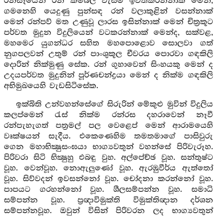
රන්සෑයෙන් රන් කම්බිලි වැස්ම ඉවත්කරන්නාක් මෙන්,
ගමනෙහි යෙදුණු පුන්සඳ රන් වලාකුළින් වසන්නාක්
මෙන් රන්පව් මත උණුවූ ලාරස ඉසින්නාක් මෙන් චිත්‍රකූට
පර්වත මුදුන විදුලියෙන් වටකරන්නාක් මෙන්ද, සක්වළ,
මහමෙර යුගන්ධර සහිත මහපොළොව සොලවා ගත්
නුගපලවන් උතුම් රන් පාංශුකූල චීවරය පොරවා ගඳකිලි
දොරින් නික්මුණු සේක. රන් ගුහාවෙන් සිංහයකු මෙන් ද
උදයපර්වත මුදුනින් පූර්ණචන්ද්‍රයා මෙන් ද නික්ම ගඳකිලි
අභිමුඛයෙහි වැඩසිටිසේක.
ඉක්බිති උන්වහන්සේගේ සිරුරින් මේකුළු මුවින් විදුලිය
කලප්මෙන් රැස් නික්ම රන්රස දහරාවෙන් නෑවී
රන්පැහැගත් පත්‍රමල් පල වෙළෙප් මෙන් ආරාමයෙහි
වෘක්ෂයන් සැදීය. එකෙණෙහිම තමතමාගේ පාසිවුරු
ගෙන මහාභික්‍ෂුසංඝයා භාග්‍යවතුන් වහන්සේ පිරිවැරූහ.
පිරිවරා සිටි භික්‍ෂුහු එබඳු වුහ. අල්පේච්ඡ වූහ. සන්තුෂ්ට
වූහ. වෙන්වූහ. නොඇලුණෝ වූහ. ඇරඹුවීර්ය ඇත්තෝ
වූහ. සිව්වදන් ඉවසන්නෝ වූහ. චෝදනා කරන්නෝ වූහ.
පාපයට ගරහන්නෝ වූහ. ශීලසම්පන්න වූහ. සමාධි
සම්පන්න වූහ. ප්‍රඥාවිමුක්ති විමුක්තිඥාන දර්ශන
සම්පන්නවූහ. ඔවුන් විසින් පිරිවරන ලද භාග්‍යවතුන්