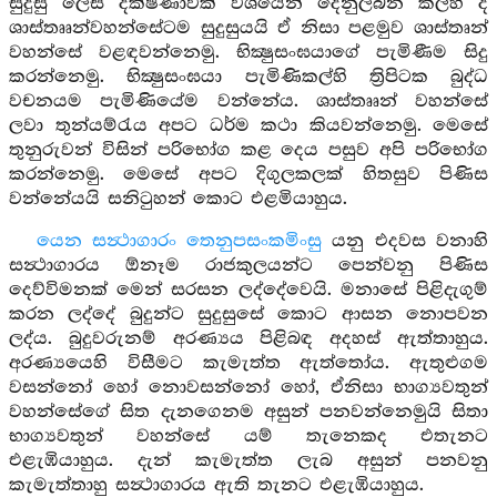
සුදුසු ලෙස දක්ෂිණාවක් වශයෙන් දෙනුලබන කල්හි ද
ශාස්තෘෘන්වහන්සේටම සුදුසුයයි ඒ නිසා පළමුව ශාස්තෘන්
වහන්සේ වළඳවන්නෙමු. භික්‍ෂුසංඝයාගේ පැමිණීම සිදු
කරන්නෙමු. භික්‍ෂුසංඝයා පැමිණිකල්හි ත්‍රිපිටක බුද්ධ
වචනයම පැමිණියේම වන්නේය. ශාස්තෘෘන් වහන්සේ
ලවා තුන්යම්රැය අපට ධර්ම කථා කියවන්නෙමු. මෙසේ
තුනුරුවන් විසින් පරිභෝග කළ දෙය පසුව අපි පරිභෝග
කරන්නෙමු. මෙසේ අපට දිගුලකලක් හිතසුව පිණිස
වන්නේයයි සනිටුහන් කොට එළමියාහුය.
යෙන සන්‍ථාගාරං තෙනුපසංකමිංසු
යනු එදවස වනාහි
සන්‍ථාගාරය ඕනෑම රාජකුලයන්ට පෙන්වනු පිණිස
දෙව්විමනක් මෙන් සරසන ලද්දේවෙයි. මනාසේ පිළිදැගුම්
කරන ලද්දේ බුදුන්ට සුදුසුසේ කොට ආසන නොපවන
ලද්ය. බුදුවරුනම් අරණ්‍යය පිළිබඳ අදහස් ඇත්තාහුය.
අරණ්‍යයෙහි විසීමට කැමැත්ත ඇත්තෝය. ඇතුළුගම
වසන්නෝ හෝ නොවසන්නෝ හෝ, ඒනිසා භාග්‍යවතුන්
වහන්සේගේ සිත දැනගෙනම අසුන් පනවන්නෙමුයි සිතා
භාග්‍යවතුන් වහන්සේ යම් තැනෙකද එතැනට
එළැඹියාහුය. දැන් කැමැත්ත ලැබ අසුන් පනවනු
කැමැත්තාහු සන්‍ථාගාරය ඇති තැනට එළැඹියාහුය.