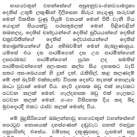
භාග්‍යවතුන් වහන්සේගේ අසුඅනුව්‍යංජනව්‍යාමප්‍රභා
දෙතිස් උතුම් ලකුණින් දිලිසෙන සිරුර නැගුණු තරුවක්
මෙන් විකසිත වුණු පියුම් වනයක් මෙන් පිපී වැනී ගිය
යොදුන් සියයක්වූ පරසතුමලක් මෙන් පිළිවෙළින්
තබනලද, දෙතිස් චන්ද්‍රයන්ගේ දෙතිස් සුර්යයන්ගේ දෙතිස්
චක්‍රවර්තීන්ගේ දෙතිස් දේවරාජයන්ගේ දෙතිස්
මහාබ්‍රහ්මයන්ගේ ග්‍රීය අභිබවමින් මෙන් බැබලුණාහුය.
යම්සේ එය දස පාරමීගෙන් දස උප පාරමීන්ගෙන්
දසපරමත්‍ථ පාරමීන්ගෙන් පුරන ලද සමතිස්
පාරමිතාවන්ගෙන් අලංකෘත කල්ප සිය දහසකට වැඩි
සතර අසංඛෙය්‍යක් හි දුන් දන්. රැකිසිල්, කළ කලණදම්
මේ අත් බැව්හි එක්තැන්ව විපාක දෙන්ට තැනක් නොලැබ
බාධා වුවාක් මෙන් විය. නැව් දහසක බඩු එක් නැවකට
පටවන කලක් මෙන්. ගැල්දහසක බඩු එක් ගැලකට
පටවන කලක් මෙන්. ගංගා විසිපහක දිය කඳ බිඳ
මුවදොරදී එකට රැස්ව කලක් මෙන්ද විය.
මේ බුදුසිරියෙන් බබලන්නාවු භාග්‍යවතුන් වහන්සේගේ
පෙරටුව නොයෙක් දහස්ගණන් දඬුවැට පනත් එසවූහ
පසුපසින්ද එසේය. වම්පසද දකුණුපසද. දැසමන් සපු