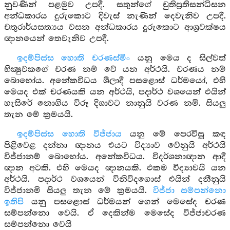
නුවණින් පළමුව උපදී. සතුන්ගේ චුතිප්‍රතිසන්ධිසන
අන්ධකාරය දුරුකොට දිවැස් නැණින් දෙවැනිව උපදී.
චතුරාර්යසත්‍යය වසන අන්ධකාරය දුරුකොට ආශ්‍රවක්ෂය
ඥානයෙන් තෙවැනිව උපදී.
ඉදම්පිස්ස හොති චරණස්මිං
යනු මෙය ද සිල්වත්
භික්‍ෂුවකගේ චරණ නම් වේ යන අර්ථයි. චරණය නම්
බොහෝය. අනේකවිධය ශීලාදී පසළොස් ධර්මයෝ, එහි
මෙයද එක් චරණයකි යන අර්ථයි, පදාර්ථ වශයෙන් එයින්
හැසිරේ නොගිය විරූ දිශාවට නානුයි වරණ නමි. සියලු
තැන මේ ක්‍රමයයි.
ඉදම්පිස්ස හොති විජ්ජාය
යනු මේ පෙරවිසූ කඳ
පිළිවෙළ දන්නා ඥානය එයට විද්‍යාව වේනුයි අර්ථයි
විජ්ජානම් බොහෝය. අනේකවිධය. විදර්ශනාඥාන ආදී
ඥාන අටකි. එහි මෙයද ඥානයකි. එකම විද්‍යාවයි යන
අර්ථයි. පදාර්ථ වශයෙන් විනිවිදගොස් එයින් දනීනුයි
විජ්ජානමි සියලු තැන මේ ක්‍රමයයි.
විජ්ජා සම්පන්නො
ඉතිපි
යනු පසළොස් ධර්මයන් ගෙන් මෙසේද චරණ
සම්පන්නො වෙයි. ඒ දෙකින්ම මෙසේද විජ්ජාචරණ
සම්පන්නො වෙයි