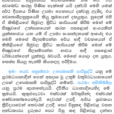
අර්හත්වය අනුත්තරය යෝගක්ෂේම නම් වේ. එය
අවබෝධ කරනු පිණිස හැක්කේ යයි දක්වයි මෙහි යමක්
අර්ථ දීපනය පිණිස උපමා ගෙනහැර දක්වනු ලැබීද, එය
චෙතොඛීලසුත්‍රයෙහි කියු ක්‍රමයෙන් දතයුතුය. හුදෙක් එහි
ඒ කිකිළියගේ බිජුවල ත්‍රිවිධ කාර්යයක් කිරීම මෙන් මේ
භික්‍ෂුවගේ උත්සාහයෙන් කරන පසළොස් අංගයකින්
යුක්තභාවය යන යම් ඒ උපමා සංසන්දනයක් ආයේද එය
මෙහි මෙසේ සීලසම්පන්න වේය ආදී වචනයෙන් ඒ
කිකිළියගේ බිජුවල ත්‍රිවිධ කාර්යයක් කිරීම මෙන් මේ
භික්‍ෂුවගේ සීලසම්පන්න භාවය ආදී පසළොස්
ධර්මයන්ගෙන් යුක්තවූ බවයයි. මෙසේ යොදා දත යුතුය.
සෙස්ස සියලු තැන්හි කියනලද පරිදිමය.
ඉමං යෙව අනුත්තරං උපෙබාසති පාරිසුද්ධි
යනු මේ
ප්‍රථමධ්‍යානාදීන් ගෙන් අසදෘශ වූ උතුම් චතුර්ථධ්‍යානයෙන්
උපන් උපෙබාසති පාරිසුද්ධි නම්වේ.
පඨමා අභිනිබ්බිදා
යනු ප්‍රථම ඥානභේදයයි. ද්වීතීය ධ්‍යානාදියෙහිද මේ
ක්‍රමයයි. කුකුළුපැටවා එක්වරක් මව්කුසින්ද එක්වරක්
අණ්ඩකෝෂයෙන්දැයි දෙවරක් උපදී. ආර්ය ශ්‍රාවකයා
ත්‍රිවිද්‍යාවෙන් තෙවරක් උපදී. පෙර විසූකඳ පිළිවෙළ වසන
අන්ධකාරය දුරුකර පෙර විසු කඳ පිළිවෙළ දන්නා