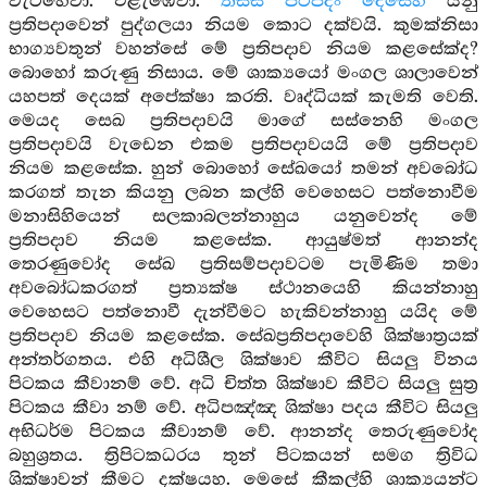
වැටහේවා. එළැඹේවා.
තස්ස පටිපදං දෙසෙහී
යනු
ප්‍රතිපදාවෙන් පුද්ගලයා නියම කොට දක්වයි. කුමක්නිසා
භාග්‍යවතුන් වහන්සේ මේ ප්‍රතිපදාව නියම කළසේක්ද?
බොහෝ කරුණු නිසාය. මේ ශාක්‍යයෝ මංගල ශාලාවෙන්
යහපත් දෙයක් අපේක්ෂා කරති. වෘද්ධියක් කැමති වෙති.
මෙයද සෙඛ ප්‍රතිපදාවයි මාගේ සස්නෙහි මංගල
ප්‍රතිපදාවයි වැඩෙන එකම ප්‍රතිපදාවයයි මේ ප්‍රතිපදාව
නියම කළසේක. හුන් බොහෝ සේඛයෝ තමන් අවබෝධ
කරගත් තැන කියනු ලබන කල්හි වෙහෙසට පත්නොවීම
මනාසිහියෙන් සලකාබලන්නාහුය යනුවෙන්ද මේ
ප්‍රතිපදාව නියම කළසේක. ආයුෂ්මත් ආනන්ද
තෙරණුවෝද සේඛ ප්‍රතිසම්පදාවටම පැමිණිම තමා
අවබෝධකරගත් ප්‍රත්‍යක්ෂ ස්ථානයෙහි කියන්නාහු
වෙහෙසට පත්නොවී දැන්වීමට හැකිවන්නාහු යයිද මේ
ප්‍රතිපදාව නියම කළසේක. සේඛප්‍රතිපදාවෙහි ශික්ෂාත්‍රයක්
අන්තර්ගතය. එහි අධිශීල ශික්ෂාව කීවිට සියලු විනය
පිටකය කීවානම් වේ. අධි චිත්ත ශික්ෂාව කීවිට සියලු සුත්‍ර
පිටකය කීවා නම් වේ. අධිපඤ්ඤ ශික්ෂා පදය කීවිට සියලු
අභිධර්ම පිටකය කීවානම් වේ. ආනන්ද තෙරුණුවෝද
බහුශ්‍රතය. ත්‍රිපිටකධරය තුන් පිටකයන් සමග ත්‍රිවිධ
ශික්ෂාවන් කීමට දක්ෂයහ. මෙසේ කීකල්හි ශාක්‍යයන්ට