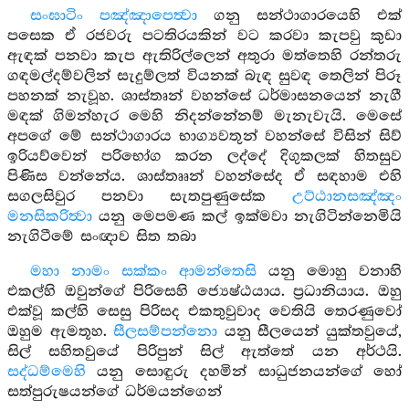
සංඝාටිං පඤ්ඤාපෙත්‍වා
ගනු සන්ථාගාරයෙහි එක්
පසෙක ඒ රජවරු පටතිරයකින් වට කරවා කැපවු කුඩා
ඇඳක් පනවා කැප ඇතිරිල්ලෙන් අතුරා මත්තෙහි රන්තරු
ගඳමල්දම්වලින් සැදුම්ලත් වියනක් බැඳ සුවඳ තෙලින් පිරූ
පහනක් නැවූහ. ශාස්තෘන් වහන්සේ ධර්මාසනයෙන් නැගී
මඳක් ගිමන්හැර මෙහි නිදන්නේනම් මැනැවැයි. මෙසේ
අපගේ මේ සන්ථාගාරය භාග්‍යවතුන් වහන්සේ විසින් සිව්
ඉරියව්වෙන් පරිභෝග කරන ලද්දේ දිගුකලක් හිතසුව
පිණිස වන්නේය. ශාස්තෘෘන් වහන්සේද ඒ සඳහාම එහි
සගලසිවුර පනවා සැතපුණුසේක
උට්ඨානසඤ්ඤං
මනසිකරිත්‍වා
යනු මෙපමණ කල් ඉක්මවා නැගිටින්නෙමියි
නැගිටීමේ සංඥාව සිත තබා
මහා නාමං සක්කං ආමන්තෙසි
යනු මොහු වනාහි
එකල්හි ඔවුන්ගේ පිරිසෙහි ජ්‍යෙෂ්ඨයාය. ප්‍රධානියාය. ඔහු
එක්වූ කල්හි සෙසු පිරිසද එකතුවුවාද වෙතියි තෙරණුවෝ
ඔහුම ඇමතූහ.
සීලසම්පන්නො
යනු සීලයෙන් යුක්තවුයේ,
සිල් සහිතවුයේ පිරිපුන් සිල් ඇත්තේ යන අර්ථයි.
සද්ධම්මෙහි
යනු සොඳුරු දහමින් සාධුජනයන්ගේ හෝ
සත්පුරුෂයන්ගේ ධර්මයන්ගෙන්