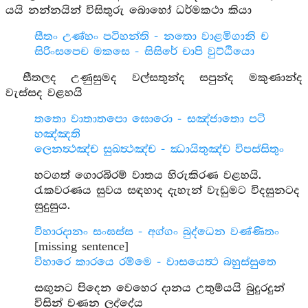
යයි නන්නයින් විසිතුරු බොහෝ ධර්මකථා කියා
සීතං උණ්හං පටිහන්ති - නතො වාළමිගානි ච
සිරිංසපෙච මකසෙ - සිසිරේ චාපි වුට්ඨියො
සීතලද උණුසුමද වල්සතුන්ද සපුන්ද මකුණාන්ද
වැස්සද වළහයි
තතො වාතාතපො ඝොරො - සඤ්ජාතො පටි
හඤ්ඤති
ලෙනත්‍ථඤ්ච සුඛත්‍ථඤ්ච - ඣායිතුඤ්ච විපස්සිතුං
හටගත් ගොරබිරම් වාතය හිරුකිරණ වළහයි.
රැකවරණය සුවය සඳහාද දැහැන් වැඩුමට විදසුනටද
සුදුසුය.
විහාරදානං සංඝස්ස - අග්ගං බුද්ධෙන වණ්ණිතං
[missing sentence]
විහාරෙ කාරයෙ රම්මෙ - වාසයෙත්‍ථ බහුස්සුතෙ
සඟුනට පිදෙන වෙහෙර දානය උතුම්යයි බුදුරදුන්
විසින් වණන ලද්දේය