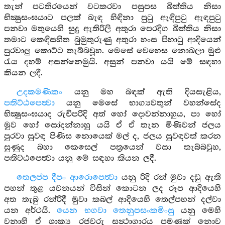
තැන් පටතිරයෙන් වටකරවා පසුපස බිත්තිය නිසා
භික්‍ෂුසංඝයාට පලක් බැඳ හිඳිනා පුටු ඇඳිපුටු ඇඳපුටු
පනවා මතුයෙහි සුදු ඇතිරිලි අතුරා පෙරදිග බිත්තිය නිසා
තමාට කෙඳිසහිත බුමුතුරුණු අතුරා හංස පිහාටු ආදියෙන්
පුරවාලු කොට්ට තැබ්බවූහ. මෙසේ වෙහෙස නොබලා මුළු
රැය දහම් අසන්නෙමුයි. අසුන් පනවා යයි මේ සඳහා
කියන ලදී.
උදකමණිකං
යනු මහ බඳක් ඇති දියසැළිය,
පතිට්ඨපෙත්‍වා
යනු මෙසේ භාග්‍යවතුන් වහන්සේද
භික්‍ෂුසංඝයාද රුචිපරිදි අත් හෝ දොවන්නාහුය, පා හෝ
මුව හෝ සෝදන්නාහු යයි ඒ ඒ තැන මිණිවන් ජලය
පුරවා සුවඳ පිණිස නොයෙක් මල් ද, ජලය සුවඳවත් කරන
සුණුද බහා කෙසෙල් පත්‍රයෙන් වසා තැබ්බවුහ,
පතිට්ඨපෙත්‍වා යනු මේ සඳහා කියන ලදී.
තෙලප්ප දීපං ආරොපෙත්‍වා
යනු රිදි රන් මුවා දඩු ඇති
පහන් තුළ යවනයන් විසින් කොටන ලද රූප ආදියෙහි
අත තැබු රන්රිදී මුවා කබල් ආදියෙහි තෙල්පහන් දල්වා
යන අර්ථයි.
යෙන භගවා තෙනුපසංකමිංසු
යනු මෙහි
වනාහි ඒ ශාක්‍ය රජවරු සන්‍ථාගාරය පමණක් නොව