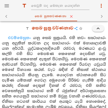
සෙඛ සුත‍්තවණ‍්ණනා
සෙඛ සූත්‍ර වර්ණනාව
එවම්මෙසුතං
යනු සෙඛ සුත්‍රයයි. එහි නවං සන්‍ථාගාරං
යනු අලුතින් කරවන ලද සන්‍ථාගාරං එක් මහාශාලාවකි
යන අර්ථයි. යුද්ධකාලආදියෙහි රජවරු මරණයට ළංවු
කල්හි එහි සිට මෙපමණ කෙනෙක් දෙපසින් යවු.
මෙපමණ කෙනෙක් ඇතුන් පිටනගිවු. මෙපමණ කෙනෙක්
අශ්වයන් පිටනගිවු. මෙපමණ කෙනෙක් රියවල යවුයයි
මෙසේ වින්‍යාස කරත්. වැට බඳිත් ඒ නිසාත් ස්ථානය
සන්‍ථාගාරයයි කියනු ලැබේ. යොදවන ස්ථානයෙහි සිට
පැමිණ යම්තාක් ගෙවල අමුගොම පිරිබඩ ගැනීම් ආදිය
කරත්ද ඒතාක් දෙතුන් දිනක් ඒ රජවරු එහි තනිව
වෙසෙත්නුයි සන්‍ථාගාර නමි ඒ රජුන්ගේ අර්ථානුශාසනා
සහිත ගෙයනුයි සන්‍ථාගාර නමි ඔවුහු වනාහි ගණරජවරුය.
ඒනිසා හටගත් කාර්යය එක් අයකුට යැයි නොබෙදේ,
සියල්ලන්ගේ කැමැත්ත ලැබීම අවශ්‍යය. ඒනිසා සියල්ලෝ