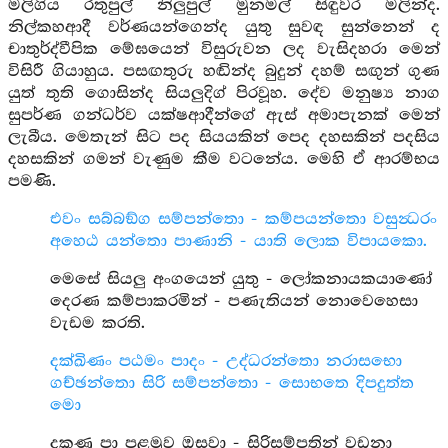
මලිගිය රතුපුල් නිලුපුල් මුනමල් සිඳුවර මලින්ද.
නිල්කහආදී වර්ණයන්ගෙන්ද යුතු සුවඳ සුන්නෙන් ද
චාතුර්ද්වීපික මේඝයෙන් විසුරුවන ලද වැසිදහරා මෙන්
විසිරී ගියාහුය. පසඟතුරු හඬින්ද බුදුන් දහම් සඟුන් ගුණ
යුත් තුති ගොසින්ද සියලුදිග් පිරවූහ. දේව මනුෂ්‍ය නාග
සුපර්ණ ගන්ධර්ව යක්ෂආදීන්ගේ ඇස් අමාපැනක් මෙන්
ලැබීය. මෙතැන් සිට පද සියයකින් පෙද දහසකින් පදසිය
දහසකින් ගමන් වැණුම කීම වටනේය. මෙහි ඒ ආරම්භය
පමණි.
එවං සබ්බඞ්ග සම්පන්තො - කම්පයන්තො වසුන්‍ධරං
අහෙඨ යන්තො පාණානි - යාති ලොක විපායකො.
මෙසේ සියලු අංගයෙන් යුතු - ලෝකනායකයාණෝ
දෙරණ කම්පාකරමින් - පණැතියන් නොවෙහෙසා
වැඩම කරති.
දක්ඛිණං පඨමං පාදං - උද්ධරන්තො නරාසභො
ගච්ඡන්තො සිරි සම්පන්තො - සොභතෙ දිපදුත්ත
මො
දකුණු පා පළමුව ඔසවා - සිරිසම්පතින් වඩනා