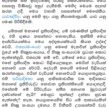
තැනෙක සිත් ඉපදවීමක්ද පිරිසිදු කෙරෙන්නේය. මෙය
පසසනු පිණිසවූ අසුර ගැසීමකි. මෙහිද මෙයම අදහස්
කරන ලදී. මෙය වනාහි පසසන්නේ මෙසේකීය.
යාවඤ්චිදං
යනු මෙහි ඉදං යනු නීපාතමාත්‍රයකි. යාව යනු
පමණ පිරිසිදීමකි.
යම්තාක් මනාසේ ප්‍රතිපාදිතද, යම් පමණකින් ප්‍රතිපාදිත
ද, එහි ගුණය නසන්නට නොහැකිය. ඉක්බිති මෙය
ආශ්චර්යයක්මය මෙය අද්භූතයක්මයයි කියන ලද්දේ
වෙයි.
එතපරමංයෙව
යනු මෙසේ මැනවින් ප්‍රතිපාදිත
වුයේ මේ භික්‍ෂුසංඝයාය, ඒ හික්‍ෂු සංඝයාටම ප්‍රධාන කොට
ඇත්තේනුයි. එතපරම නම් වේ. යම්සේ මෙය ප්‍රතිපදිතද,
එසේ ප්‍රතිපාදිත කොට පිළියෙලකළහ. මෙයින් වැඩියක්
නොවේ යන අර්ථයි. දෙවැනි නයෙහි මෙසේ පිළියෙල
කරන්නාහුය. එයින් වැඩියක් නොවේයයි යොදාගතයුතුය.
එහි
පටිපාදිතො
යනු ආභිසමාචාරික වත ආදිකොට
මනාසේ ප්‍රතිවිරුද්ධ නොවන ප්‍රතිපත්තියෙහි යොදනලදී.
එසේනම් මේ පිරිවැජියා අතීත අනාගත බුදුවරුන්
දක්වන්නේ ඇයි? මොහුට තුන්කල් දන්නා නුවණ
ඇත්තේද? නැත. නයග්‍රාහයෙහිම සිට යම් ආකාරයකින්
මේ භික්‍ෂු සංඝයා දමනය වී විනීතවී උපශාන්තවී වැඩ