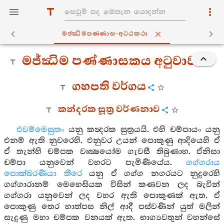
මජ‍්ඣිමපණ‍්ණාස-අට‍්ඨකථා
මජ්ඣිම පණ්ණාසකය අටුවාව
ගහපති වර්ගය
කන්දරක සූත්‍ර වර්ණනාව
එවම්මෙසුතං
යනු කන්‍දරක සුත්‍රයයි. එහි චම්පායං යනු
එනම් ඇති නුවරෙහි. එනුවර උයන් පොකුණු ආදියෙහි ඒ
ඒ තැන්හි චම්පක වෘක්‍ෂයෝම ගැවසී තිබුණාහ. ඒනිසා
චම්පා යනුවෙන් වහරට පැමිණියේය.
ගග්ගරාය
පොක්ඛරණියා තීරෙ
යනු ඒ ගග්ග නගරයට නුදුරෙහි
ගග්ගාරානම් මෙහෙසියක විසින් කණවන ලද බැවින්
ගග්ගරා යනුවෙන් ලද වහර ඇති පොකුණක් ඇත. ඒ
පොකුණු තෙර හාත්පස නිල් ආදී පස්වණින් යුත් මලින්
සැදුණු මහා චම්පක වනයක් ඇත. භාග්‍යවතුන් වහන්සේ