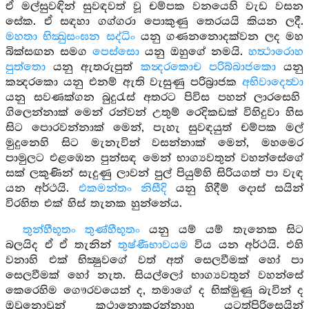
ඒ මල්සුවඳින් සුවඳවත් වූ චම්පක වනයෙහි වැඩ වසන
සේක. ඒ සඳහා ගග්ගරා පොකුණු තෙරයයි කියන ලදී.
මහතා භික්‍ඛුසංඝන සද්ධිං
යනු ගණනනොදක්වන ලද මහ
බික්සඟන සමග
පෙස්සො
යනු ඔහුගේ නමයි.
හත්‍ථාරොහ
පුත්තො
යනු ඇතරුපුත්
කන්‍දරකොච පරිබ්බාජකො
යනු
කන්‍දරකො යනු එනම් ඇති වැසුණු පරිබ්‍රාජක
අභිවාදෙත්‍වා
යනු සවණක්ගන බුදුරැස් අතරට පිවිස පහන් ලාරසෙහි
ගිලෙන්නාක් මෙන් රන්වන් උතුම් රෙදිකඩක් විහිදුවා හිස
සිට පොරවන්නාක් මෙන්, පැහැ සුවඳයුත් චම්පක මල්
මුදුනෙහි සිට මැනැවින් වසන්නාක් මෙන්, මහමෙර
පාමුලට එළඹෙන පුන්සඳ මෙන් භාග්‍යවතුන් වහන්සේගේ
සක් ලකුණින් සැදුණු ලාවන් පුල් පියුම්හි සිරියගත් පා වැඳ
යන අර්ථයි.
එකමන්තං නිසීදි
යනු හිදීම් දොස් සයින්
විරහිත එක් හිස් තැනක හුන්නේය.
තුන්හීභූතං තුණ්හීභූතං
යනු යම් යම් තැනෙක සිට
බලයිද ඒ ඒ තැනින්
තුෂ්ණීභාවයම
විය යන අර්ථයි. එහි
වනාහි එක් භික්‍ෂුවගේ වත් අත් සෙලවීමක් හෝ පා
සෙලවීමක් හෝ නැත. සියල්ලෝ භාග්‍යවතුන් වහන්සේ
කෙරෙහිම ගෞරවයෙන් ද, තමාගේ ද භික්මුණු බැවින් ද
ඔවුනොවුන් කථානොකරන්නාහු යටත්පිරිසෙයින්