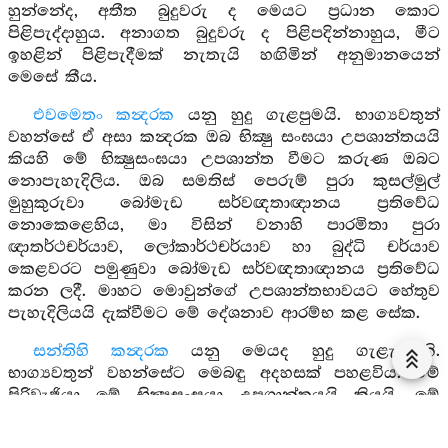
හුන්නේද, අතීත බුදුවරු ද මෙයට ප්‍රධාන කොට
පිළිපැද්දාහුය. අනාගත බුදුවරු ද පිළිපදින්නාහුය, මීට
ඉහළින් පිළිපැදීමක් නැතැයි හඟිමින් අනුමානයෙන්
මෙසේ කීය.
එවමෙතං කන්‍දරක
යනු හුදු ගැළපුමයි. භාග්‍යවතුන්
වහන්සේ ඒ අසා කන්‍දරක ඔබ භික්‍ෂු සංඝයා උපශාන්තයයි
කියහි මේ භික්‍ෂුසංඝයා උපශාන්ත වීමට කරුණ ඔබට
නොපැහැදිලිය. ඔබ සමතිස් පෙරුම් පුරා කුසල්මුල්
මුහුකුරුවා බෝමැඩ සර්වඥතාඥානය ප්‍රතිවේධ
නොකෙළෙහිය, මා විසින් වනාහි පාරමිතා පුරා
ඥාතර්ථචර්යාව, ලෝකාර්ථචර්යාව හා බුද්ධි චර්යාව
කෙළවරට පමුණුවා බෝමැඩ සර්වඥතාඥානය ප්‍රතිවේධ
කරන ලදී. මාහට මොවුන්ගේ උපශාන්තභාවයට හේතුව
පැහැදිලියයි දැක්වීමට මේ දේශනාව ආරම්භ කළ සේක.
සන්තිහි කන්‍දරක
යනු මෙයද හුදු ගැළැපුමකි.
භාග්‍යවතුන් වහන්සේට මෙබඳු අදහසක් පහළවිය. මේ
පිරිවැජියා මේ භික්‍ෂුසංඝයා උපශාන්තයයි කියයි. මේ
භික්‍ෂුසංඝයා හිතාමතාම කුහක බැවින් ඉරියව් තබාගනිමින්
සිතින් උපශාන්ත නොවීම උපශාන්ත බවක් පෙන්වන්නේ