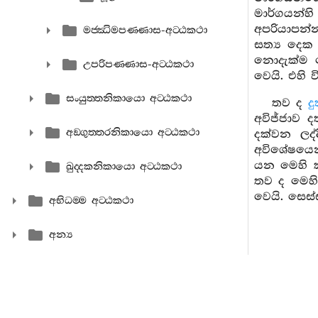
මාර්ගයන්හ
අපරියාපන්
මජ‍්ඣිමපණ‍්ණාස-අට‍්ඨකථා
සත්‍ය දෙක 
නොදැක්ම නො
උපරිපණ‍්ණාස-අට‍්ඨකථා
වෙයි. එහි 
සංයුත‍්තනිකායො අට‍්ඨකථා
තව ද
ද
අවිජ්ජාව 
අඞ‍්ගුත‍්තරනිකායො අට‍්ඨකථා
දක්වන ලද්
අවිශේෂයෙන
යන මෙහි කා
ඛුද‍්දකනිකායො අට‍්ඨකථා
තව ද මෙහි
වෙයි. සෙස්
අභිධම‍්ම අට‍්ඨකථා
අන්‍ය
අවිජ්ජා
උපතිස්සය ව
තොමෝ පසුව උ