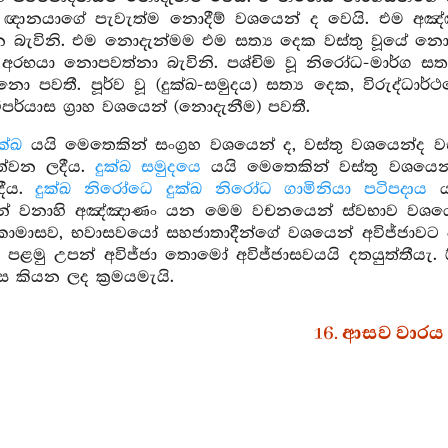
ි ඥානයාගේ පැවැත්ම නොදීම් වශයෙන් ද වෙයි. එම අඤ
න බැවිනි. එම නොදැන්මම එම සත්‍ය දෙක වස්තු වූයේ නො
අරභයා නොපවත්නා බැවිනි. පශ්චිම වූ නිරෝධ-මාර්ග සත්‍
 පවතී. පූර්ව වූ (දුක්ඛ-සමුදය) සත්‍ය දෙක, විරුද්ධාර්
විපර්යාස ග්‍රාහ වශයෙන් (නොදැනීම) පවතී.
ුක්ඛ
යයි මෙතෙකින් සංග්‍රහ වශයෙන් ද, වස්තු වශයෙන්ද 
දත්වන ලදීය.
දුක්ඛ සමුදයෙ
යයි මෙතෙකින් වස්තු වශයෙන්
දීය.
දුක්ඛ නිරෝධෙ දුක්ඛ නිරෝධ ගාමිනියා පටිපදාය
යය
් වනාහි අඤ්ඤාණං යන මෙම වචනයෙන් ස්වභාව වශයෙන් (
මාසව, භවාසවයෝ සහජාතාදීන්ගේ වශයෙන් අවිජ්ජාවට ප්‍රත්
 පළමු උපන් අවිජ්ජා තොමෝ අවිජ්ජාසවයයි දතයුත්තීයැ. 
ස කියන ලද ක්‍රමයමැයි.
16. ආසව වාරය
 සමුදයා
යන මෙහි, අවිජ්ජා තොමෝ කාමාසව, භවාසවයන්ට 
ශයෙන් ප්‍රත්‍ය වෙයි. තව ද මෙහි පසුව උපන් අවිජ්ජා 
පන් අවිද්‍යාශ්‍රවයට උපනිශ්‍රය ප්‍රත්‍යය වෙයි. සෙස්ස කී 