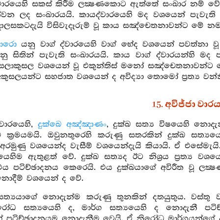
වාරයෙහි සකස් කිරීම ලක්‍ෂණකොට ඇත්තේ සංඛාර නම් වේ
්වන ලද සංඛාරයයි. කායද්වාරයෙහි මද වශයෙන් පැවැ
ලසකටදැයි විසිවැදෑරුම් වූ කාය සඤ්චෙතනාවන්ට මේ නම
ඛාරො
යනු වාග් ද්වාරයෙහි වාග් භේද වශයෙන් පවත්නා වූ
ු සිතින් පැවැති සංඛාරයයි. කාය වාග් ද්වාරයන්හි ම
සලාකුසල වශයෙන් වූ එකුන්තිස් මනෝ සඤ්චෙතනාවන්ට 
ුසලයන්ට සහජාත වශයෙන් ද අවිද්‍යා තොමෝ ප්‍රත්‍ය වන්නී
15. අවිජ්ජා වාර
 වාරයෙහි,
දුක්ඛෙ අඤ්ඤාණං
, දුක්ඛ සත්‍ය විෂයෙහි නො
 ක්‍රමයමයි. ඔවුනතුරෙහි කරුණු සතරකින් දුක්ඛ සත්‍යය
රමුණු වශයෙන්ද වැසීම් වශයෙන්දැයි කියායි. ඒ එසේමැයි.
යයෙහිම ඇතුළත් වේ. දුක්ඛ සත්‍යද ඊට නිශ්‍රය ප්‍රත්‍ය වශ
 එය පටිච්ඡාදනය කෙරෙයි. එය දුක්ඛයාගේ අවිරීත වූ ලක්
නොදීම් වශයෙන් ද වේ.
සත්‍යයාගේ නොදැන්ම කරුණු තුනකින් දතයුතුය. වස්තු 
නිරෝධ සත්‍යයෙහි ද, මාර්ග සත්‍යයෙහි ද නොදැනී ප
ේ පටිච්ඡාදනයම නොදැනීම වෙයි. ඒ නිරෝධ මාර්ගයන්ගේ අව