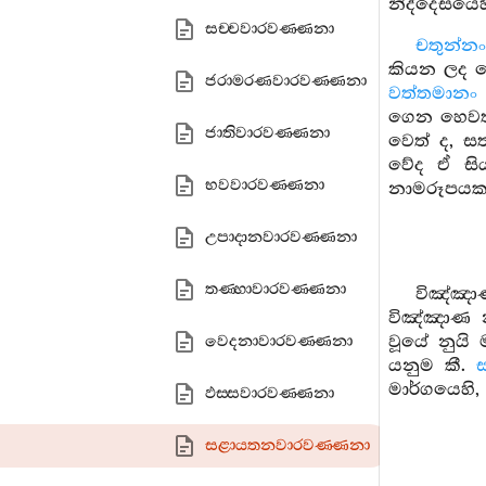
නිද්දෙසයෙහ
සච‍්චවාරවණ‍්ණනා
චතුන්න
කියන ලද ව
ජරාමරණවාරවණ‍්ණනා
වත්තමානං
ගෙන හෙවත්
ජාතිවාරවණ‍්ණනා
වෙත් ද, ස
වේද ඒ සිය
භවවාරවණ‍්ණනා
නාමරූපයකට
උපාදානවාරවණ‍්ණනා
තණ‍්හාවාරවණ‍්ණනා
විඤ්ඤ
විඤ්ඤාණ 
වූයේ නුය
වෙදනාවාරවණ‍්ණනා
යනුම කී.
මාර්ගයෙහි
ඵස‍්සවාරවණ‍්ණනා
සළායතනවාරවණ‍්ණනා