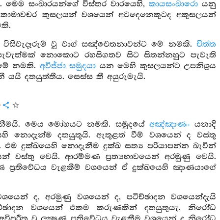
. මෙම සංඛාරයන්ගේ විස්තර වාරයෙහි,
කායසංඛාරො
යනු
ති කාමාවචර කුසලයන් වශයෙන් අටදෙනෙකුටද අකුසලයන්
කි.
 විසිවැදෑරුම් වූ වාග් සඤ්චෙතනාවන්ට මේ නමකි.
චිත්ත
ද පැවැත්මක් නොකොට රහසිගතව සිට සිතන්නහුට පැවැති
මේ නමකි.
අවිජ්ජා සමුදයා
යන මෙහි කුසලයන්ට උපනිශ්‍රය
 යයි දතයුත්තීය. සෙස්ස කී අයුරුමැයි.
ය
දැනීමයි. මෙය මෝහයට නමකි. සමුදයේ
අඤ්ඤාණං
යනාදි
ෙහි නොදැන්ම දතයුතුයි. ඇතුළත් වීම් වශයෙන් ද වස්තු
 එම දුක්ඛයෙහි නොදැනීම දුක්ඛ සත්‍ය පරියාපන්න බැවින්
යෙන් වස්තු වෙයි. ආරම්මණ ප්‍රත්‍යභාවයෙන් අරමුණු වෙයි.
‍ෂණ ප්‍රතිවේධය වැළකීම් වශයෙන් ඒ දුක්ඛයෙහි ඤාණයාගේ
වශයෙන් ද, අරමුණු වශයෙන් ද, පටිච්ඡාදන වශයෙන්දැයි
ටිච්ඡාදන වශයෙන් එකම කරුණකින් දතයුතුයැ. නිරෝධ
ිපරීත වූ ලක්‍ෂණ ප්‍රතිවේධය වැළකීම වශයෙන් ද නිරෝධ