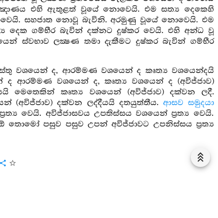
්ඤාණය එහි ඇතුළත් වූයේ නොවෙයි. එම සත්‍ය දෙකෙහි
වෙයි. සහජාත නොවූ බැවිනි. අරමුණු වූයේ නොවෙයි. එම
ය දෙක ගම්භීර බැවින් දක්නට දුෂ්කර වෙයි. එහි අන්ධ වූ
ථයෙන් ස්වභාව ලක්‍ෂණ තමා දැකීමට දුෂ්කර බැවින් ගම්භීර
වස්තු වශයෙන් ද, ආරම්මණ වශයෙන් ද කෘත්‍ය වශයෙන්දයි
 ද ආරම්මණ වශයෙන් ද, කෘත්‍ය වශයෙන් ද (අවිජ්ජාව)
ි මෙතෙකින් කෘත්‍ය වශයෙන් (අවිජ්ජාව) දක්වන ලදී.
අවිජ්ජාව) දක්වන ලද්දීයයි දතයුත්තීය.
ආසව සමුදයා
‍ය වෙයි. අවිජ්ජාසවය උපතිස්සය වශයෙන් ප්‍රත්‍ය වෙයි.
ඕ තොමෝ පසුව පසුව උපන් අවිජ්ජාවට උපනිස්සය ප්‍රත්‍ය
සහජාතාදීන්ගේ වශයෙන් ප්‍රත්‍ය වෙයි. අවිජ්ජාසවයට
තොමෝ අවිජ්ජාව නම් වේ. පළමු උත්පත්ති අවිජ්ජාවමයි. ඕ
නයමැයි.