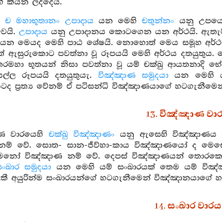
ි කියන ලද්දේය.
ං ච මහාභූතානං උපාදාය
යන මෙහි
චතුන්නං
යනු උපයෝ
ෙයි.
උපාදාය
යනු උපාදානය කොටගෙන යන අර්ථයි. ඇතැම් 
යන මෙයද මෙහි පාඨ ශේෂයි. නොහොත් මෙය සමූහ අර්ථයෙ
 ඇසුරුකොට පවත්නා වූ රූපයයි මෙහි අර්ථය දතයුතුය. 
තරමහා භූතයන් නිසා පවත්නා වූ යම් චක්ඛු ආයතනාදි භේද
ල්ල රූපයයි දතයුතුයැ.
විඤ්ඤාණ සමුදයා
යන මෙහි ය
ද ප්‍රත්‍ය වේනම් ඒ පටිසන්ධි විඤ්ඤාණයාගේ හටගැනීමෙන
13. විඤ්ඤාණ වා
ාණ වාරයෙහි
චක්ඛු විඤ්ඤාණං
යනු ඇසෙහි විඤ්ඤාණය හ
නම් වේ. සොත- සාන-ජීව්හා-කාය විඤ්ඤාණයෝ ද මෙසේ
ි මනෝ විඤ්ඤාණ නම් වේ. දෙපස් විඤ්ඤාණයන් තොරක
සංඛාර සමුදයා
යන මෙහි යම් සංඛාරයක් තෙම යම් විඤ්ඤාණ
, කී අයුරින්ම සංඛාරයන්ගේ හටගැනීමෙන් විඤ්ඤානයාගේ හ
14. සංඛාර වාරය