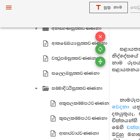
සූත්‍ර නාම
භයභෙරවසුත‍්තවණ‍්ණනා
අනඞ‍්ගණසුත‍්තවණ‍්ණනා
ආකඞ‍්ඛෙය්‍යසුත‍්තවණ‍්ණනා
සළායත
නිද්දේසයේ
වත්‍ථූපමසුත‍්තවණ‍්ණනා
නාම රූපයා
සළායතනයන්
සල‍්ලෙඛසුත‍්තවණ‍්ණනා
සම‍්මාදිට‍්ඨිසුත‍්තවණ‍්ණනා
නාමරූප
අකුසලකම‍්මපථවණ‍්ණනා
වෙදනා
යනු
දතයුතුයැ.
කුසලකම‍්මපථවණ‍්ණනා
චිත්තයන්හ
මෙහි
චත්තා
ආහාරවාරවණ‍්ණනා
ඔවුහු මහා