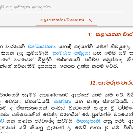
සළායතනවාරවණ‍්ණනා
11. සළායතන වා
න වාරයෙහි
චක්ඛායතනං
යනාදි පදයන්හි යමක් කිවයුතුද,
 කියන ලද ක්‍රමයමැයි.
නාමරූප සමුදයා
යන මෙහි යම් නාම
ගේ වශයෙන් විසුද්ධි මාර්ගයෙහි පටිච්ච සමුප්පාද න
ගේ හටගැනීම දතයුතුය. සෙස්ස උක්ත නයම වෙයි.
12. නාමරූප වාර
වාරයෙහි නැමීම ලක්‍ෂණකොට ඇත්තේ නාම නම් වේ. බිඳ
 වෙදනා ස්කන්ධයයි.
සඤ්ඤා
යන සංඥා ස්කන්ධයයි.
 තව ද ඒකාන්තයෙන් සංඛාර ඛන්‍ධයෙහි සංග්‍රහ වූ ධර්ම
ි පවා යම්හෙයකින් වෙත්ද එහෙයින් මොවුන්ගේම වශයෙන්
රි
යන ගණන පරිච්ඡේද කිරිමයි.
මහාභූතානි
යනු පඨවි ආ
භූතයෝ යයි කියනු ලැබෙත් ද, මෙහි අන්‍ය වූ යම් විනිශ