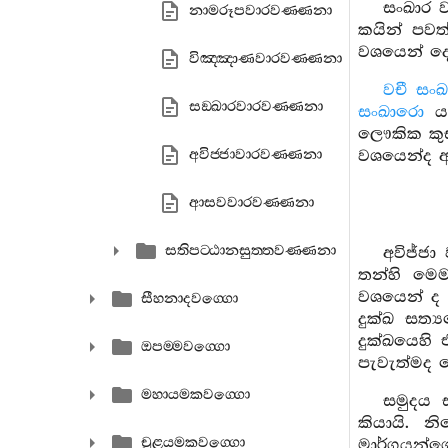
සංඛාර 
නාමරූපවාරවණ‍්ණනා
කයින් පවත
වශයෙන් දො
විඤ‍්ඤාණවාරවණ‍්ණනා
වචී සං
සඞ‍්ඛාරවාරවණ‍්ණනා
සංඛාරො
යන
ලෞකික කු
අවිජ‍්ජාවාරවණ‍්ණනා
වශයෙන්ද අක
ආසවවාරවණ‍්ණනා
සතිපට‍්ඨානසුත‍්තවණ‍්ණනා
අවිජ්ජා
තන්හි මෙම
වශයෙන් ද අ
සීහනාදවග‍්ගො
දුක්ඛ සත්‍
දුක්ඛයෙහි
ඔපම‍්මවග‍්ගො
පැවැත්මද 
මහායමකවග‍්ගො
සමුදය 
කියායි. 
චූළයමකවග‍්ගො
මාර්ගයන්ග