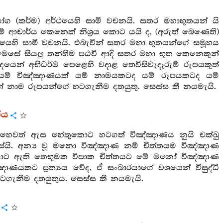
ග (කර්ම) අර්ථයෙහි සාමි වචනයි. සතර මහාභූතයන් යි
ආචාර්ය කෙනෙක් නිශ්‍රය කොට යයි ද, (අරුත් බෙණෙති)
හි සාමි වචනයි. එබැවින් සතර මහා භූතයන්ගේ සමූහය
මෙසේ සියලු තන්හිම පඨවි ආදි සතර මහා භූත කෙනෙකුන්
යෙන් අභිධර්ම පෙළෙහි වදාළ තෙවිසිවැදෑරුම් රූපයකුත්
ම් විඤ්ඤාණයක් යම් නාමයකටද යම් රූපයකටද යම්
් නාම රූපයන්ගේ හටගැනීම දතයුතු. සෙස්ස කී නයමැයි.
රය
ෙවත් ඇස හේතුකොට හටගත් විඤ්ඤාණය නුයි චක්ඛු
යි. අන්‍ය වූ මනො විඤ්ඤාණ නම් චිත්තයම විඤ්ඤාණ
ොට ඇති තෙභූමක විපාක චිත්තයට මේ මනෝ විඤ්ඤාණ
යකට ප්‍රත්‍යය වේද, ඒ සංඛාරයාගේ වශයෙන් විසුද්ධි
ටගැනීම දතයුතුය. සෙස්ස කී නයමැයි.