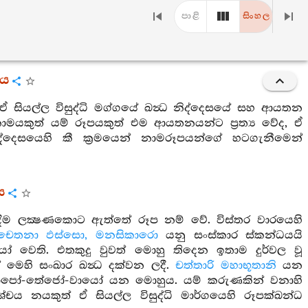
පාළි
සිංහල
රය
 ඒ සියල්ල විසුද්ධි මග්ගයේ ඛන්‍ධ නිද්දෙසයේ සහ ආයතන
යකුත් යම් රූපයකුත් එම ආයතනයන්ට ප්‍රත්‍ය වේද, ඒ
ිද්දෙසයෙහි කී ක්‍රමයෙන් නාමරූපයන්ගේ හටගැනීමෙන්
ය
ීම ලක්‍ෂණකොට ඇත්තේ රූප නම් වේ. විස්තර වාරයෙහි
චෙතනා ඵස්සො, මනසිකාරො
යනු සංස්කාර ස්කන්ධයයි
යෝ වෙති. එතකුදු වුවත් මොහු තිදෙන ඉතාම දුර්වල වූ
 මෙහි සංඛාර ඛන්‍ධ දක්වන ලදී.
චත්තාරි මහාභූතානි
යන
පෝ-තේජෝ-වායෝ යන මොහුය. යම් කරුණකින් වනාහි
්චය නයකුත් ඒ සියල්ල විසුද්ධි මාර්ගයෙහි රූපක්ඛන්ධ