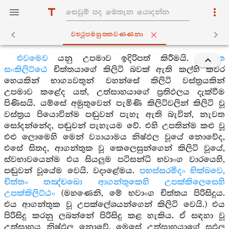
වත්‍ථූපමසුත‍්තවණ‍්ණනා
එවමෙව
යනු උපමාව ඉදිරිපත් කිරීමයි.
චිත්තෙ
සංකිලිට්ඨෙ
චිත්තයාගේ කිලිටි බවක් ඇති කල්හි කවර
හෙයකින් භාග්‍යවතුන් වහන්සේ කිලිටි වස්ත්‍රයකින්
උපමාව කළේද යත්, උත්සාහයාගේ ප්‍රතිඵලය දැක්වීම
පිණිසයි. යම්සේ අමුතුවෙන් පැමිණි කිලිටිවලින් කිලිටි වූ
වස්ත්‍රය පියොවින්ම පඬුවන් පැහැ ඇති බැවින්, නැවත
සෝදන්නේද, පඬුවන් පැහැයම වේ. එහි උපතින්ම කළු වූ
එළු ලොමෙහි මෙන් ව්‍යායාමය නිෂ්ඵල වූයේ නොවේද,
එසේ සිතද, ආගන්තුක වූ කෙලෙසුන්ගෙන් කිලිටි වූයේ,
ස්වභාවයෙන්ම එය සියලුම පටිසන්ධි භවාංග වාරයෙහි,
පඬුවන් වූයේම වෙයි. වදාළේමය.
පභස්සරමිදං භික්ඛවෙ,
චිත්තං තඤ්චඛො ආගන්තුකෙහි උපක්කිලෙසෙහි
උපක්කිලිට්ඨං
(මහණෙනි, මේ භවාංග චිත්තය පිරිසිදුය.
එය ආගන්තුක වූ උපක්ලේශයන්ගෙන් කිලිටි වෙයි.) එය
පිරිසිදු කරනු ලබන්නේ පිරිසිදු කළ හැකිය. ඒ සඳහා වූ
උත්සාහය නිෂ්ඵල නොවේ. මෙසේ උත්සාහයාගේ සඵල