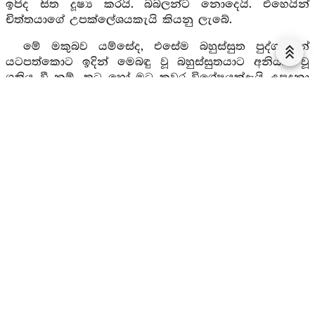
ඉපිද සිත දූෂ්‍ය කරයි. බබලන්ට නොදෙයි. එහෙයින්
චිත්තයාගේ උපක්ලේශයකැයි කියනු ලැබේ.
මේ මකුබව යම්සේද, එසේම බහුස්සුත පුද්ගලයන්
යටපත්කොට ඉදින් මෙබඳු වූ බහුස්සුතයාට අනියත වූ
ගතිය වී නම්, තට හෝ මට කවර විශේෂයක්දැයි උපදනා
වු යුගග්‍රාහය
පළාස
නම් වේ.
අනුන්ගේ සත්කාර ආදියට රුචි නොකරන බව
ඉස්සා
නම් වේ.
තම සම්පත් අනුන්ගේ සම්පත් සමග සාධාරණ බව
නොඉවසීම මච්ඡරිය නම් වේ.
වංචනික ලෙස හැසිරීම
මායා
නම් වේ. කෛරාටික
භාවයෙන් උපදිනු ලබන්නේ
සඨෙය්‍ය
නම් වේ. කපටියා
වනාහි ආනන්ද නම් මත්ස්‍යයා මෙන් වේ. ආනන්ද
මත්ස්‍යයා වූ කලී මත්ස්‍යයන්ට නකුටද, සර්පයන්ට හිසද
දක්වයි. මම ද තොප හා සමාන යයි දක්වන්නට, එසේම
මෙම කෛරාටික පුද්ගලයා ද, සුත්තන්තිකයන් වෙත හෝ
ආභිධම්මිකයන් වෙත එළඹ ඔවුන්ට මෙසේ කියයි. මම ද
තමුන්නාන්සේලා සමගම හැසිරෙමි. ඔබවහන්සේලා මට