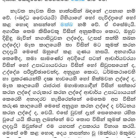
නැවත නැවත සිත හාත්පසින් බඳනේ උපනාහ නම්
වේ. (=බද්ධ වෛරයයි) ගිහියාගේ හෝ පැවිද්දාගේ හෝ
කළ හොඳ නසන්නේ
මක්ඛ
නම් වේ. ඒ එසේමැයි.
අගාරික තෙම කිසිවෙකු විසින් අනුකම්පා කොට, ඔහුව
දිළිඳු බැවින් නගාසිටුවන ලද්දේද, (උසස් තන්හි තබන
ලද්දේද) මෑත කාලයෙහි තා විසින් මට කුමක් කරන
ලදදැයි මෙසේ ඔහුගේ කළ ගුණය නසයි. අනගාරිය
තෙමේද, තමා සාමණේර අවදියේ පටන් ආචාර්යවරයා
විසින් හෝ උපාධ්‍යායවරයා විසින් හෝ සිවුපසයෙන් ද,
උද්දේශ පරිපුච්ඡාවෙන්ද, අනුග්‍රහ කොට, ධර්මකථාවෙහි
හා ප්‍රකරණයන්හි දක්‍ෂ භාවයෙහි හෝ හික්මවන ලද්දේ ද,
මෑත කාලයෙහි රාජරාජ මහාමාත්‍යාදීන් විසින් සත්කාර
කරන ලද්දේ ගරුකාර කරන ලද්දේ ආචාර්ය උපාධ්‍යායයන්
කෙරෙහි අනාදරව හැසිරෙන්නේ මෙතෙම අප විසින්
තරුණ කාලයෙහි මෙසේ අනුග්‍රහ කරන ලද්දේ ද වර්ධනය
කරන ලද්දේ ද, වෙයි. එසේ වුවත් දැන් සෙනෙහෙ රහිත
වූයේ යයි කියනු ලබන්නේ මට තොප විසින් කුමක් කරන
ලදදැයි ඔවුන්ගේ එම යහපත් උපකාරය විනාශ කරයි.
මෙසේ මේ කළ හොඳ දෙය නසන්නා වූ (මක්ඛය) මකුබව