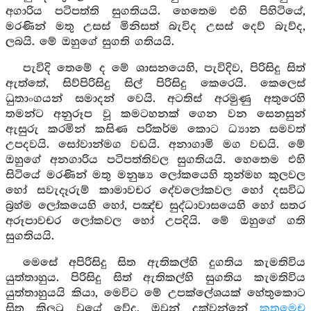
අගාරිය පටිපත්ති සුගතියයි. හෙතෙම එහි පිහිටියේ,
මරණින් මතු උසස් මිනිසත් බැවිද උසස් දෙව් බැව්ද,
ලබයි. මේ ඔහුගේ සුගති ගතියයි.
පැවිදි තෙමේ ද මේ ශාසනයෙහි, පැවිදිව, පිරිසිදු සිත්
ඇත්තේ, සිව්පිරිසිදු සිල් පිරිසිදු කෙරෙයි. කෙලෙස්
ධුතාංගයන් සමාදන් වෙයි. අටතිස් අරමුණු අතුරෙහි
තමන්ට අනුරූප වූ කමටහනක් ගෙන වන සෙනසුන්
ඇසුරු කරමින් කසිණ පරිකර්ම කොට ධ්‍යාන සමවත්
උපදවයි. සෝවාන්මග වඩයි. අනාගාමි මග වඩයි. මේ
ඔහුගේ අනගාරිය පටිපත්තිවල සුගතියයි. හෙතෙම එහි
සිටියේ මරණින් මතු මනුෂ්‍ය ලෝකයෙහි තුන්මහ කුලවල
හෝ සවැදෑරුම් කාමාවචර දේවලෝකවල හෝ දසවිධ
බ්‍රහ්ම ලෝකයෙහි හෝ, පඤ්ච සුද්ධාවාසයෙහි හෝ සතර
අරූපාවචර ලෝකවල හෝ උපදියි. මේ ඔහුගේ ගති
සුගතියයි.
මෙසේ අපිරිසිදු සිත ඇතිකල්හි දුගතිය කැමතිවිය
යුත්තාහුය. පිරිසිදු සිත් ඇතිකල්හි සුගතිය කැමතිවිය
යුත්තාහුයයි කියා, මෙවිට මේ උපක්ලේශයක් හේතුකොට
සිත කිලුටු වූයේ වේද, ඔවුන් දක්වන්නේ
කතමෙච