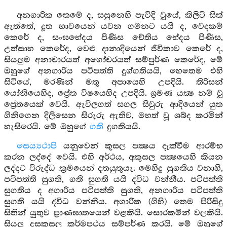
අනගාරික තෙමේ ද, සසුනෙහි පැවිදි වූයේ, කිලිටි සිත්
ඇත්තේ, දූත භාවයෙන් යවන ගමනට යයි ද, වෙදකම්
කෙරේ ද, සංඝභේදය පිණිස චේතිය භේදය පිණිස,
උත්සාහ කෙරේද, වෙළු දානාදියෙන් ජීවිකාව කෙරේ ද,
සියලුම අනාචාරයත් අගෝචරයත් සම්පුර්ණ කෙරේද, මේ
ඔහුගේ අනගාරිය පටිපත්ති දුග්ගතියයි, හෙතෙම එහි
සිටියේ, මරණින් මතු අපායෙහි උපදියි. තිරිසන්
යෝනියෙහිද, ප්‍රේත විෂයෙහිද උපදියි. ශ්‍රමණ යක්‍ෂ නම් වූ
ප්‍රේතයෙක් වෙයි. ඇවිලගත් සගල සිවුරු ආදියෙන් යුත
ගිනිගෙන දිලිසෙන සිරුරු ඇතිව, මහත් වූ ශබ්ද කරමින්
හැසිරෙයි. මේ ඔහුගේ
ගති
දුගතියයි.
සෙය්‍යථාපි
යනුවෙන් කුසල පක්‍ෂය දැක්වීම ආරම්භ
කරන ලද්දේ වෙයි. එහි අර්ථය, අකුසල පක්‍ෂයෙහි කියන
ලද්දට විරුද්ධ ක්‍රමයෙන් දතයුතුයැ. මෙහිදු සුගතිය වනාහි,
පටිපත්ති සුගති, ගති සුගති යයි ද්විධ වන්නීය. පටිපත්ති
සුගතිය ද අගාරිය පටිපත්ති සුගති, අනගාරිය පටිපත්ති
සුගති යයි ද්විධ වන්නීය. අගාරික (ගිහි) තෙම පිරිසිදු
සිතින් යුතුව ප්‍රාණඝාතයෙන් වළකියි. සොරකමින් වලකියි.
සියලු දසකුසල කර්මපථය සම්පුර්ණ කරයි. මේ ඔහුගේ