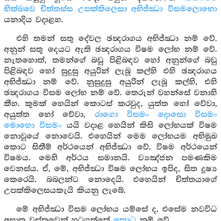
භික්ඛවෙ චිත්තස්ස උපක්කිලෙසා අභිජ්ඣා විසමලොභො
යනාදිය වදාළහ.
එහි තමන් සතු දේවල ඡන්‍දරාගය අභිජ්ඣා නම් වේ.
අනුන් සතු දෙයට ඇති ඡන්‍දරාගය විෂම ලෝභ නම් වේ.
නැතහොත්, තමන්ගේ බඩු පිළිබඳව හෝ අනුන්ගේ බඩු
පිළිබඳව හෝ සුදුසු අයුරින් ලැබූ කල්හි එහි ඡන්‍දරාගය
අභිජ්ඣා නම් වේ. නුසුදුසු අයුරින් ලැබූ කල්හි, එහි
ඡන්‍දරාගය විසම ලෝභ නම් වේ. තෙරුන් වහන්සේ වනාහි
කීහ. කුමක් හෙයින් කොටස් කරවුද, යුත්ත හෝ වේවා,
අයුත්ත හෝ වේවා,
රාගො විසමං දොසො විසමං
මොහො විසමං
යයි වදාළ හෙයින් කිසි ලෝභයක් විෂම
නොවූයේ නොවෙයි. එහෙයින් මෙම ලෝභයම අභිමුඛ
කොට සිතීම් අර්ථයෙන් අභිජ්ඣා වේ. විෂම අර්ථයෙන්
විෂමය. මෙහි අර්ථය සමානයි. ව්‍යඤ්ජන පමණකිම
වෙනස්ය. ඒ, මේ, අභිජ්ඣා විෂම ලෝභය ඉපිද, සිත දූෂ්‍ය
කෙරෙයි. බබලන්ට නොදෙයි. එහෙයින් චිත්තයාගේ
උපක්කිලෙසයකැයි කියනු ලැබේ.
මේ අභිජ්ඣා විසම ලෝභය යම්සේ ද, එසේම නවවිධ
අඝාත වස්තුවෙන් හටගත්තේ
කොධ
නම් වේ.