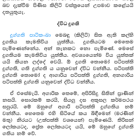
බව දැක්වීම පිණිස කිලිටි වස්ත්‍රයෙන් උපමාව කළේයයි
දතයුතුයැ.
ද්විධ දුගති
දුග්ගති පාටිකංඛා
මෙබඳු (කිලිටි) සිත ඇති කල්හි
දුගතිය කැමතිවිය යුත්තීය. දුගතියටම මෙතෙම
පැමිණෙන්නේය. අන් තැනකට නො පැමිණේ. මෙසේ
දුගතියම කැමතිවිය යුත්තීය. අවශ්‍යයෙන්ම විය යුත්තක්
යයි කියන ලද්දේ වෙයි. ඕ දුගති තොමෝ පටිපත්ති
දුග්ගති, ගති දුග්ගති ය යනුවෙන් ද්විධ වන්නීය. පටිපත්ති
දුග්ගති තොමෝ ද ආගාරිය පටිපත්ති දුග්ගති, අනගාරිය
පටිපත්ති දුග්ගති යනුවෙන් ද්විධ වන්නීය.
ඒ එසේමැයි. අගාරික තෙමේ, අපිරිසිදු සිතින් ප්‍රාණින්
නසයි. සොරකම් කරයි, සියලු දස අකුසල කර්මපථය
සපුරයි. මේ ඔහුගේ අගාරි පටිපත්ති දුග්ගතිය නම්
වන්නීය. හෙතෙම එහි සිටියේ කය බිඳීමෙන් (මරණින්
මතු) නිරයට (උත්පත්ති වශයෙන්) පැමිණෙයි. තිරිසන්
ලෝකයටද, ප්‍රේත ලෝකයටද යයි, මේ ඔහුගේ දුග්ගති
ගතිය නම් වේ.