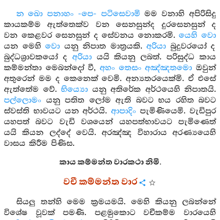
න ඛො පනාහං -පෙ- පටිසෙවාමි
මම වනාහි අපිරිසිදු
කායකම්ම ඇත්තෙක්ව වන සෙනසුන්ද දුරසෙනසුන් ද
වන කෙළවර සෙනසුන් ද සේවනය නොකරමි.
යෙහි වො
යන මෙහි
වො
යනු නිපාත මාත්‍රයකි.
අරියා
බුදුවරයෝ ද
බුද්ධශ්‍රාවකයෝ ද
අරියා
යයි කියනු ලබත්. පරිසුද්ධ කාය
කම්මන්තා මෙබන්දෝ වී,
අහං තෙසං අඤ්ඤතමො
ඔවුන්
අතුරෙන් මම ද කෙනෙක් වෙමි. අන්‍යතරයෙක්මි. ඒ එසේ
ඇත්තේම වේ.
භිය්‍යො
යනු අතිරේක අර්ථයෙහි නිපාතයි.
පල්ලොමං
යනු පතිත ලෝම ඇති බවට භය රහිත බවට
ස්වස්ති භාවයට යන අර්ථයි.
ආපාදිං
පැමිණියෙමි. වැඩිපුර
යහපත් බවට වැඩි වශයෙන් යහපත්භාවයට පැමිණෙත්
යයි කියන ලද්දේ වෙයි. අරඤ්ඤ විහාරාය අරණ්‍යයෙහි
වාසය කිරීම පිණිස.
කාය කම්මන්ත වාරකථා නිමි.
වචී කම්මන්ත වාර
සියලු තන්හි මෙම ක්‍රමයමයි. මෙහි කියනු ලබන්නේ
විශේෂ වූවක් පමණි. පළමුකොට වචීකම්ම වාරයෙහි