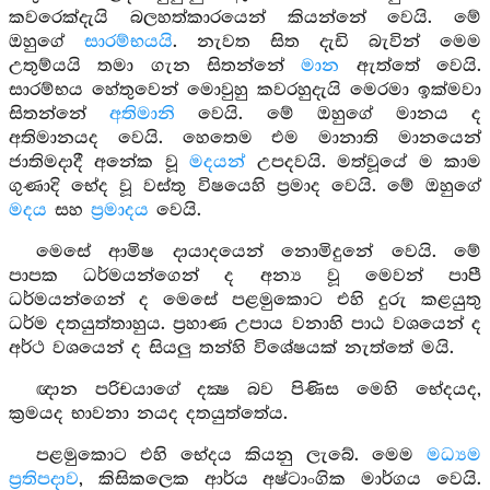
කවරෙක්දැයි බලහත්කාරයෙන් කියන්නේ වෙයි. මේ
ඔහුගේ
සාරම්භයයි
. නැවත සිත දැඩි බැවින් මෙම
උතුම්යයි තමා ගැන සිතන්නේ
මාන
ඇත්තේ වෙයි.
සාරම්භය හේතුවෙන් මොවුහු කවරහුදැයි මෙරමා ඉක්මවා
සිතන්නේ
අතිමානි
වෙයි. මේ ඔහුගේ මානය ද
අතිමානයද වෙයි. හෙතෙම එම මානාති මානයෙන්
ජාතිමදාදී අනේක වූ
මදයන්
උපදවයි. මත්වූයේ ම කාම
ගුණාදි භේද වූ වස්තු විෂයෙහි ප්‍රමාද වෙයි. මේ ඔහුගේ
මදය
සහ
ප්‍රමාදය
වෙයි.
මෙසේ ආමිෂ දායාදයෙන් නොමිදුනේ වෙයි. මේ
පාපක ධර්මයන්ගෙන් ද අන්‍ය වූ මෙවන් පාපී
ධර්මයන්ගෙන් ද මෙසේ පළමුකොට එහි දුරු කළයුතු
ධර්ම දතයුත්තාහුය. ප්‍රහාණ උපාය වනාහි පාඨ වශයෙන් ද
අර්ථ වශයෙන් ද සියලු තන්හි විශේෂයක් නැත්තේ මයි.
ඥාන පරිචයාගේ දක්‍ෂ බව පිණිස මෙහි භේදයද,
ක්‍රමයද භාවනා නයද දතයුත්තේය.
පළමුකොට එහි භේදය කියනු ලැබේ. මෙම
මධ්‍යම
ප්‍රතිපදාව
, කිසිකලෙක ආර්ය අෂ්ටාංගික මාර්ගය වෙයි.