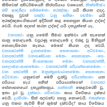
කිසිවෙක් අභිධර්මයෙහි නිප්පරියාය වශයෙන්,
නික්ඛමිත්‍වා
බහි ඉන්‍දබීලා සබ්බමෙතං අරඤ්ඤං
යයි කියන ලදද,
එතකුදු වුවත්
පඤ්ච ධනු සතිකං පචජිමං
යයි
අරඤ්ඤකාංගිකයන් ඉදිරිපත් කළ සෙනසුන කියන ලද්දේ
වෙයි. එයම අදහස් කරන ලද්දේ යයි දතයුත්තේ යැ.
වනපත්‍ථං
යනු ගමෙහි සීමාව ඉක්මවා යම් තැනෙක්
සානු නොලැබේ. වපුරණු නොලැබේ ද එබඳු වූ මිනිසුන්
නොහැසිරෙන තැනය. මෙසේ කියන ලද වෙයි.
වනපත්‍ථන්ති දුරානමෙතං සෙනාසනං අධිවචනං,
වනපත්‍ථන්ති වනසණ්ඩාන මෙතං සෙනාසනං -පෙ-
වනපත්‍ථන්ති භිංසනකාන මෙතං වනපත්‍ථන්ති,
සලොමහංසානමෙතං - වනපත්‍ථන්ති පරියන්තානමෙතං -
වන පත්‍ථන්ති න මනුස්සූපචාරානමෙතං සෙනාසනං
අධිවචනං
යනුවෙන් මෙහි දැක්වූ
පරියන්තානං
යන
පරියාය හැර අනිත් පරියායන්ගෙන්
වනපත්‍ථ
සේනාසනයෝ දතයුත්තාහුය.
පන්තානි
කෙළවරෙහි වූ,
ඉතා දුර වූ,
දුක්කරං පවිවෙතං
කාය විවේකය දුෂ්කර
වෙයි.
දුරභිරමං
සිත් අලවන්ට පහසු නොවෙයි.
එකක්කෙ
යනු එකඟ බැව්හි මින් කුමක් දක්වයිද? කාය විවේකය