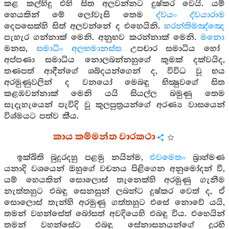
කළ කල්හිදු එහි සිත අලවන්නට දුෂ්කර වෙයි. යම්
හෙයකින් මේ ලෝවැසි තෙම
ද්වයං ද්වයාරාම
දෙපසෙක්හි සිත් අලවන්නේ ද එහෙයිනි.
හරන්තිමඤ්ඤෙ
පැහැර ගන්නාක් මෙනි. අනුභව කරන්නාක් මෙනි.
මනො
මනස,
සමාධිං අලභමානස්ස
උපචාර සමාධිය හෝ
අප්පණා සමාධිය නොලබන්නහුගේ කුමක් දක්වයිද,
තණපත් ආදීන්ගේ ශබ්දයන්ගෙන් ද, විවිධ වූ භය
අරමුණුවලින් ද වනයෝ මෙබඳු භික්‍ෂුවගේ සිත
කළඹවන්නාක් මෙනි යයි සියල්ල බමුණු තෙම
සැදැහැයෙන් පැවිදි වූ කුලපුත්‍රයන්ගේ අරණ්‍ය වාසයෙන්
විශ්මයට පත්ව කීය.
කාය කම්මන්ත වාරකථා
ඉක්බිති බුදුරදහු පළමු නයින්ම,
එවමෙතං
බ්‍රාහ්මණ
යනාදි වශයෙන් ඔහුගේ වචනය පිළිගෙන අනුමෝදන් වී,
යම් හෙයකින් සොලොස් තැනෙක්හි අරමුණු ගැනීම
නැත්තහුට එබඳු සෙනසුන් ලබන්ට දුෂ්කර වෙත් ද, ඒ
සොලොස් තැන්හි අරමුණු ගත්තහුට එසේ නොවේ යයි,
තමන් වහන්සේත් බෝසත් අවදියෙහි එබඳු විය. එහෙයින්
තමන් වහන්සේට එබඳු සේනාසනයන්ගේ දුරභි