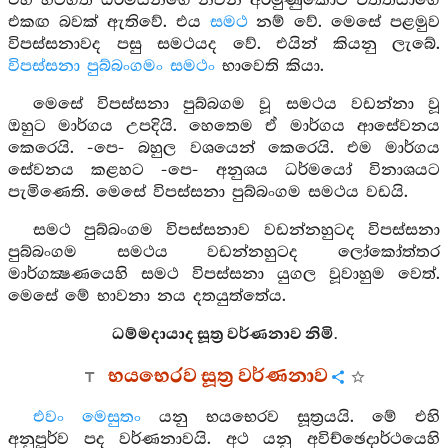
එහි හටගත් ධර්මයන්ගේ නිවන් අරමුණුකොට චිත්තයාගේ
එකඟ බවක් ඇතිවේ. එය
සමථ
නම් වේ. මෙසේ පළමුව
විපස්සනාවද පසු සමථයද වේ. එයින් කියනු ලැබේ.
විපස්සනා පුබ්බංගමං සමථං
භාවෙති කියා.
මෙසේ විපස්සනා පුබ්බගම වූ සමථය වඩන්නා වූ
ඔහුට මාර්ගය උපදියි. හෙතෙම ඒ මාර්ගය ආසේවනය
කෙරෙයි. -පෙ- බහුල වශයෙන් කෙරෙයි. එම මාර්ගය
සේවනය කළහට -පෙ- අනුශය ධර්මයෝ විනාශයට
පැමිණෙති. මෙසේ විපස්සනා පුබ්බංගම සමථය වඩයි.
සමථ පුබ්බංගම විපස්සනාව වඩන්නහුටද විපස්සනා
පුබ්බංගම සමථය වඩන්නහුටද ලෝකෝත්තර
මාර්ගක්‍ෂණයෙහි සමථ විපස්සනා යුගල වූවාහුම වෙත්.
මෙසේ මේ භාවනා නය දතයුත්තේය.
ධම්මදායාද සූත්‍ර වර්ණනාව නිමි.
භයභෙරව සූත්‍ර වර්ණනාව
එවං මෙසුතං
යනු භයභෙරව සූත්‍රයයි. මේ එහි
අනුපූර්ව පද වර්ණනාවයි. අථ යනු අවිච්ඡෙදාර්ථයෙහි