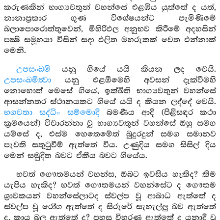
කරුණකින් භාග්‍යවතුන් වහන්සේ එළඹිය යුත්තේ ද යත්,
නානාප්‍රකාර ගුණ විශේෂයන්ට පැමිණිමේ
බලාපොරොත්තුවෙන්, මිහිරිඵල අනුභව කිරීමේ අදහසින්
පක්‍ෂි සමූහයා විසින් සදා ඵලිත මහරුකක් වෙත එන්නාක්
මෙනි.
උපසංඛමි
යනු ගියේ යයි කියන ලද වෙයි.
උපසංඛමිත්‍වා
යනු එළඹීමෙහි අවසන් දැක්වීමහි
නොහොත් මෙසේ ගියේ, ඉක්බිති භාග්‍යවතුන් වහන්සේ
ආසන්නතර ස්ථානයකට ගියේ යයි ද කියන ලද්දේ වෙයි.
භගවතා සද්ධිං සම්මොදි
බමණීය ආදි (පිළිසඳර කථා
ක්‍රමයෙන්) විචාරන්නා වූ භාග්‍යවතුන් වහන්සේ ඔහු සමග
යම්සේ ද, එස්ම හෙතෙමේත් බුදුරදුන් සමග සමානව
පැවති සතුටුවීම් ඇත්තේ විය. උණුදිය සමග සිසිල් දිය
මෙන් සමුදිත බවට ඒකීය බවට ගියේය.
භවත් ගෞතමයන් වහන්ස, ඔබට ඉවසිය හැකිද? කිම
යැපිය හැකිද? භවත් ගෞතමයන් වහන්සේට ද ගෞතම
ශ්‍රාවකයන් වහන්සේලාටද ස්වල්ප වූ ආබාධ ඇත්තේ ද
ස්වල්ප වූ රෝග ඇත්තේ ද සිරුරේ සැහැල්ලු බව ඇත්තේ
ද, කාය බල ඇත්තේ ද? පහසු විහරණ ඇත්තේ ද යනාදී වූ