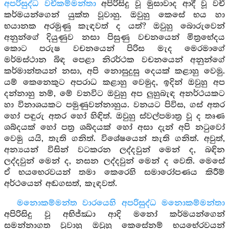
අපරිසුද්ධ වචීකම්මන්තා
අපිරිසිදු වූ මුසාවාද ආදී වූ වචී
කර්මයන්ගෙන් යුක්ත වූවාහු. ඔවුහු කෙසේ භය හා
භයානක අරමුණු කැඳවත් ද යත්? ඔවුහු බොරුවෙන්
අනුන්ගේ දියුණුව නසා පිසුණු වචනයෙන් මිත්‍රභේදය
කොට පරුෂ වචනයෙන් පිරිස මැද මෙරමාගේ
මර්මස්ථාන බිඳ පෙළා නිරර්ථක වචනයෙන් අනුන්ගේ
කර්මාන්තයන් නසා, අපි නොසුදුසු දෙයක් කළාහු වෙමු.
යම් කෙනෙකුට අපරාධ කළාහු වෙමුද, ඉදින් ඔවුහු අප
දන්නාහු නම්, මේ වනවිට ඔවුහු අප ලුහුබැඳ අනර්ථයකට
හා විනාශයකට පමුණුවන්නාහුය. වනයට පිවිස, ගස් අතර
හෝ පඳුරු අතර හෝ හිඳිත්. ඔවුහු ස්වල්පමාත්‍ර වූ ද තෘණ
ශබ්දයක් හෝ පත්‍ර ශබ්දයක් හෝ අසා දැන් අපි නටුවෝ
වෙමු යයි, තැති ගනිත්. විශේෂයෙන් තැති ගනිත්. අවුත්,
අන්‍යයන් විසින් වටකරන ලද්දවුන් මෙන් ද, බඳින
ලද්දවුන් මෙන් ද, නසන ලද්දවුන් මෙන් ද වෙති. මෙසේ
ඒ භයභෙරවයන් තමා කෙරෙහි සමාරෝපණය කිරීම්
අර්ථයෙන් අඬගසත්, කැඳවත්.
මනොකම්මන්ත වාරයෙහි අපරිසුද්ධ මනොකම්මන්තා
අපිරිසිදු වූ අභිජ්ඣා ආදි මනෝ කර්මයන්ගෙන්
සමන්නාගත වූවාහු ඔවුහු කෙසේනම් භයභේරවයන්