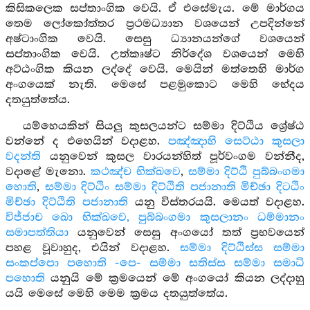
කිසිකලෙක සප්තාංගික වෙයි. ඒ එසේමැය. මේ මාර්ගය
තෙම ලෝකෝත්තර ප්‍රථමධ්‍යාන වශයෙන් උපදින්නේ
අෂ්ටාංගික වෙයි. සෙසු ධ්‍යානයන්ගේ වශයෙන්
සප්තාංගික වෙයි. උත්කෘෂ්ට නිර්දේශ වශයෙන් මෙහි
අට්ඨංගික කියන ලද්දේ වෙයි. මෙයින් මත්තෙහි මාර්ග
අංගයෙක් නැති. මෙසේ පළමුකොට මෙහි භේදය
දතයුත්තේය.
යම්හෙයකින් සියලු කුසලයන්ට සම්මා දිට්ඨිය ශ්‍රේෂ්ඨ
වන්නේ ද එහෙයින් වදාළහ.
පඤ්ඤාහි සෙට්ඨා කුසලා
වදන්ති
යනුවෙන් කුසල වාරයන්හිත් පූර්වංගම වන්නීද,
වදාළේ මැනො.
කථඤ්ච භික්ඛවෙ
,
සම්මා දිට්ඨි පුබ්බංගමා
හොති
,
සම්මා දිට්ඨිං සම්මා දිට්ඨිති පජානාති මිච්ඡා දිටඨිං
මිච්ඡා දිට්ඨිති පජානාති
යනු විස්තරයයි. මෙයත් වදාළහ.
විජ්ජාච ඛො භික්ඛවෙ, පුබ්බංගමා කුසලානං ධම්මානං
සමාපත්තියා
යනුවෙන් සෙසු අංගයෝ තත් ප්‍රභවයෙන්
පහළ වූවාහුද, එයින් වදාළහ.
සම්මා දිට්ඨිස්ස සම්මා
සංකප්පො පහොති -පෙ- සම්මා සතිස්ස සම්මා සමාධි
පහොති
යනුයි මේ ක්‍රමයෙන් මේ අංගයෝ කියන ලද්දාහු
යයි මෙසේ මෙහි මෙම ක්‍රමය දතයුත්තේය.