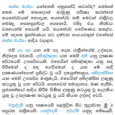
තස්ස මය්හං
යන්නෙහි අනුසන්ධි කවරේද? බෝසත්
තෙම මේ සොලොස් අරමුණු පරීක්‍ෂා කරන්නේ
භයභේරවයක් නොදැක, භයභේරව නම් මෙවන් රාත්‍රිවල
මෙබඳු සෙනසුන්වල පෙනෙයි. එහිදු එය නිශ්චය
වශයෙන්ම සොයමි යයි. භයභේරව ගවේෂණය කළේය.
මේ අදහස බ්‍රාහ්මණයා හට දක්වන භාග්‍යවතුන් වහන්සේ
තස්ස මය්හං
ආදිය වදාළහ.
එහි
යා තා
යන මේ පද දෙක රාත්‍රීන්ගේම උද්දෙස,
නිද්දෙස වචනයි.
අභිඤ්ඤතා
යන මෙහි
අභි
යනු ලක්‍ෂණ
අර්ථයෙහි උපසර්ගයකි. එහෙයින් අභිඤ්ඤතා යනු සඳ
පිරීමෙන් ද සඳ ගෙවීමෙන් ද යන මේ ආදි
ලක්‍ෂණයන්ගෙන් ප්‍රසිද්ධ වූ යයි දතයුත්තාහුය.
අභිලක්ඛිතා
යන මෙහි උපසර්ග මාත්‍රමැයි. එහෙයින් අභිලක්ඛිත ලකුණු
කටයුතු වූ යන අර්ථයි. පෙහෙවස් සමාදානය, බණ ඇසීම,
පූජාසත්කාර ආදිය කිරීම පිණිස ලකුණු කටයුතු වූ සැලකිය
යුතු වූ උපලක්‍ෂණ කටයුතු වූ යයි කියන ලද්දේ වෙයි.
චතුද්දසී
යනු පක්‍ෂයෙහි පළමුදින සිට තුදුස්වන දිනය
සපුරන රාත්‍රියෙහි.
පඤ්චදසී - අට්ඨමී
යනුද මෙසේයි.