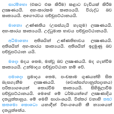
සාරම්භො
(එකට එක කිරීම) කළාට වැඩියක් කිරීම
ලක්‍ෂණයයි. අහංකාරකම කෘත්‍යයයි. විරුද්ධ බව
කෘත්‍යයයි. අගෞරවය පච්චුපට්ඨානයයි.
මානො
උණ්ණතිය (උසස්යැයි හැඟුම) ලක්‍ෂණයයි.
අහංකාරය කෘත්‍යයයි. උද්ධුමාත භාවය පච්චුපට්ඨානයයි.
අධිමානො
අතිශයින් උණ්ණතිභාවය ලක්‍ෂණයයි.
අතිශයින් අහංකාරය කෘත්‍යයයි. අතිශයින් ඉදුමුණු බව
පච්චුපට්ඨාන යයි.
මදො
මදය තෙම, මත්වූ බව ලක්‍ෂණයයි. මද ගැන්වීම
කෘත්‍යයයි. උන්මාදය පච්චුපට්ඨාන නම් වේ.
පමාදො
ප්‍රමාදය තෙම, පංචකාම ගුණයන්හි සිත
බැසගැනීම ලක්‍ෂණයයි. (වොස්සග්ගානුප්පදානය)
පරිත්‍යාගයෙන් තොරවීම කෘත්‍යයයි. සිහිමුලාවීම
පච්චුපට්ඨානයයි. මෙසේ මේ ධර්මයන්ගේ ලක්‍ෂණාදිය
දතයුත්තාහුය. මේ මෙහි සාරාංශයයි. විස්තර වනාහි
තත්‍ථ
කතමො කොධො
යනාදීන් විභංගයෙහි කී න්‍යායෙන්
දතයුත්තේය.