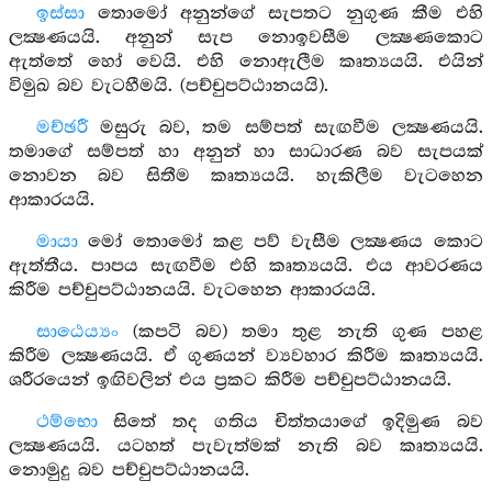
ඉස්සා
තොමෝ අනුන්ගේ සැපතට නුගුණ කීම එහි
ලක්‍ෂණයයි. අනුන් සැප නොඉවසීම ලක්‍ෂණකොට
ඇත්තේ හෝ වෙයි. එහි නොඇලීම කෘත්‍යයයි. එයින්
විමුඛ බව වැටහීමයි. (පච්චුපට්ඨානයයි).
මච්ඡරී
මසුරු බව, තම සම්පත් සැඟවීම ලක්‍ෂණයයි.
තමාගේ සම්පත් හා අනුන් හා සාධාරණ බව සැපයක්
නොවන බව සිතීම කෘත්‍යයයි. හැකිලීම වැටහෙන
ආකාරයයි.
මායා
මෝ තොමෝ කළ පව් වැසීම ලක්‍ෂණය කොට
ඇත්තීය. පාපය සැඟවීම එහි කෘත්‍යයයි. එය ආවරණය
කිරීම පච්චුපට්ඨානයයි. වැටහෙන ආකාරයයි.
සාඨෙය්‍යං
(කපටි බව) තමා තුළ නැති ගුණ පහළ
කිරීම ලක්‍ෂණයයි. ඒ ගුණයන් ව්‍යවහාර කිරීම කෘත්‍යයයි.
ශරීරයෙන් ඉඟිවලින් එය ප්‍රකට කිරීම පච්චුපට්ඨානයයි.
ථම්භො
සිතේ තද ගතිය චිත්තයාගේ ඉදිමුණ බව
ලක්‍ෂණයයි. යටහත් පැවැත්මක් නැති බව කෘත්‍යයයි.
නොමුදු බව පච්චුපට්ඨානයයි.