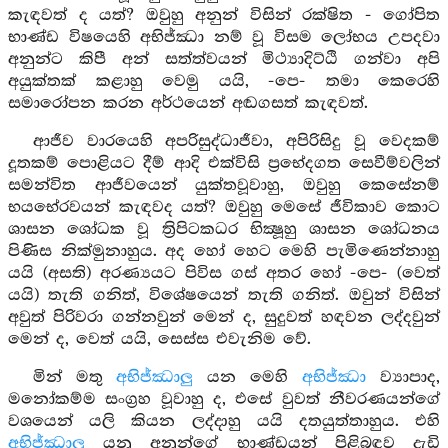
කැඳවත් ද යත්? ඔවුහු අනුන් විසින් රක්ෂිත - ගෝපිත
භාණ්ඩ විෂයෙහි අභිජ්ඣා නම් වූ විසම ලෝභය උපදවා
අනුන්ට කිපී අන් සත්ත්වයන් මිථ්‍යාදිට්ඨි ගන්වා අපි
අයුක්තක් කළාහු වෙමු යයි, -පෙ- තමා කෙරෙහි
සමාරෝපන කරන අර්ථයෙන් අඬගසත් කැඳවත්.
ආජීව වාරයෙහි අපරිසුද්ධාජීවා, අපිරිසිදු වූ වෙදකම්
දූතකම් පොළියට දීම් ආදි එක්විසි ප්‍රභේදගත සෙවීම්වලින්
සමන්විත ආජීවයෙන් යුක්තවූවාහු, ඔවුහු කෙසේනම්
භයභේරවයන් කැඳවද යත්? ඔවුහු මෙසේ ජීවිකාව කොට
ශාසන ශෝධක වූ ත්‍රිපිටකධර භික්‍ෂූහු ශාසන ශෝධනය
පිණිස නික්මුනාහුය. අද හෝ හෙට මෙහි පැමිණෙන්නාහු
යයි (අසති) අරණ්‍යයට පිවිස ගස් අතර හෝ -පෙ- (වෙත්
යයි) තැති ගනිත්, විශේෂයෙන් තැති ගනිත්. ඔවුන් විසින්
අවුත් පිරිවරා ගන්නවුන් මෙන් ද, සුදුවත් හඳවන ලද්දවුන්
මෙන් ද, වෙත් යයි, සෙස්ස එවැනිම වේ.
මින් මතු
අභිජ්ඣාලු
යන මෙහි
අභිජ්ඣා
ව්‍යාපාද,
මනෝකම්ම සංග්‍රහ වූවාහු ද, එසේ වුවත් නීවරණයන්ගේ
වශයෙන් යලි කියන ලද්දාහු යයි දතයුත්තාහුය. එහි
අභිජ්ඣාලු
යනු අනුන්ගේ භාණ්ඩයන් පිළිබඳව දැඩි