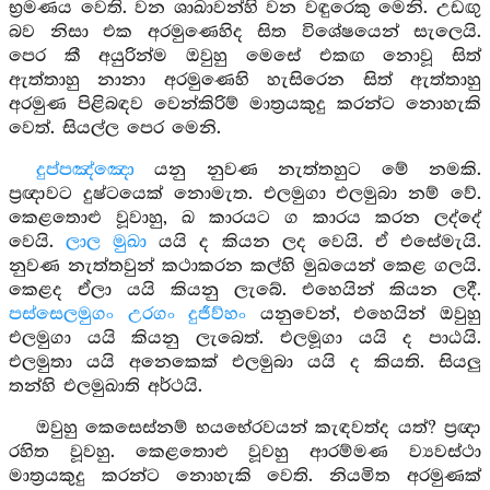
භ්‍රමණය වෙති. වන ශාඛාවන්හි වන වඳුරෙකු මෙනි. උඩඟු
බව නිසා එක අරමුණෙහිද සිත විශේෂයෙන් සැලෙයි.
පෙර කී අයුරින්ම ඔවුහු මෙසේ එකඟ නොවූ සිත්
ඇත්තාහු නානා අරමුණෙහි හැසිරෙන සිත් ඇත්තාහු
අරමුණ පිළිබඳව වෙන්කිරිම් මාත්‍රයකුදු කරන්ට නොහැකි
වෙත්. සියල්ල පෙර මෙනි.
දුප්පඤ්ඤො
යනු නුවණ නැත්තහුට මේ නමකි.
ප්‍රඥාවට දුෂ්ටයෙක් නොමැත. එලමුගා එලමුබා නම් වේ.
කෙළතොළු වූවාහු, ඛ කාරයට ග කාරය කරන ලද්දේ
වෙයි.
ලාල මුඛා
යයි ද කියන ලද වෙයි. ඒ එසේමැයි.
නුවණ නැත්තවුන් කථාකරන කල්හි මුඛයෙන් කෙළ ගලයි.
කෙළද ඒලා යයි කියනු ලැබේ. එහෙයින් කියන ලදී.
පස්සෙලමුගං උරගං දුජීව්හං
යනුවෙන්, එහෙයින් ඔවුහු
එලමුගා යයි කියනු ලැබෙත්. එලමූගා යයි ද පාඨයි.
එලමුතා යයි අනෙකෙක් එලමුබා යයි ද කියති. සියලු
තන්හි එලමුඛාති අර්ථයි.
ඔවුහු කෙසෙස්නම් භයභේරවයන් කැඳවත්ද යත්? ප්‍රඥා
රහිත වූවහු. කෙළතොළු වූවහු ආරම්මණ ව්‍යවස්ථා
මාත්‍රයකුදු කරන්ට නොහැකි වෙති. නියමිත අරමුණක්