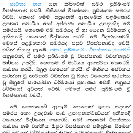
භාවනා නය
යනු කිසිවෙක් සමථ පුබ්බංගම
විපස්සනාව වඩයි. කිසිවෙක් විපස්සනා පුබ්බංගම සමථය
වඩයි. කෙසේ මෙම සසුනෙහි ඇතැමෙක් පළමුකොට
උපචාර සමාධිය හෝ අප්පණා සමාධිය උපදවයිද මේ
සමථයයි. හෙතෙම එම සමථයද ඒ හා යෙදුන ධර්මයන් ද
අනිත්‍යාදි වශයෙන් විදර්ශනා කරයි. මේ විදස්සනාවයි.
මෙසේ පළමුකොට සමථයද පසුව විපස්සනාවද වෙයි.
එයින් කියනු ලැබේ.
සමථ පුබ්බංගමං විපස්සනං භාවෙති
යනුවෙන්, ඒ සමථ පුබ්බංගම වූ විපස්සනාව වඩන්නහුට
මාර්ගය උපදියි. හෙතෙම ඒ මාර්ගය ආසේවන කෙරෙයි.
භාවනා කරයි. බහුල වශයෙන් කරයි. ඒ මාර්ගය සේවනය
කරන්නා වූ භාවනාව වඩන්නා වූ බහුල වශයෙන් කරන්නා
වූ ඔහුගේ සංයෝජන ධර්මයෝ ප්‍රහාණය වෙති. අනුසය
ධර්මයෝ අවසන් වෙති. මෙසේ සමථ පුබ්බංගම වූ
විපස්සනාව වඩයි.
මේ ශාසනයෙහි ඇතැම් කෙනෙක් ඉහත සඳහන්
සමථය නො උපදවාම පංච උපාදානක්ඛන්‍ධයන් අනිත්‍යදී
වශයෙන් විදර්ශනා කෙරෙයි. මෝ තොමෝ විපස්සනා
භාවනා නම් වන්නීය. ඔහුට විපස්සනාව සම්පූර්ණ වීමෙන්