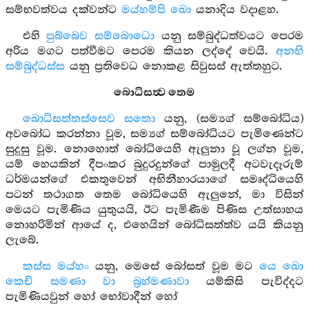
සම්භවත්වය දක්වන්ට
මය්හම්පි ඛො
යනාදිය වදාළහ.
එහි
පුබ්බෙව සම්බොධො
යනු සම්බුද්ධත්වයට පෙරම
අරිය මගට පත්වීමට පෙරම කියන ලද්දේ වෙයි.
අනභි
සම්බුද්ධස්ස
යනු ප්‍රතිවෙධ නොකළ සිවුසස් ඇත්තහුට.
බොධිසත්‍ව තෙම
බොධිසත්තස්සෙව සතො
යනු, (සම්‍යග් සම්බෝධිය)
අවබෝධ කරන්නා වූම, සම්‍යග් සම්බෝධියට පැමිණෙන්ට
සුදුසු වූම. නොහොත් බෝධියෙහි ඇලුනා වූ ලග්න වූම,
යම් හෙයකින් දීපංකර බුදුරදුන්ගේ පාමුලදී අටවැදෑරුම්
ධර්මයන්ගේ එකතුවෙන් අභිනීහාරයාගේ සමෘද්ධියෙහි
පටන් තථාගත තෙම බෝධියෙහි ඇලුනේ, මා විසින්
මෙයට පැමිණිය යුතුයයි, ඊට පැමිණීම පිණිස උත්සාහය
නොහරිමින් ආයේ ද, එහෙයින් බෝධිසත්ත්ව යයි කියනු
ලැබේ.
කස්ස මය්හං
යනු, මෙසේ බෝසත් වූම මට
යෙ ඛො
කෙචි සමණා වා බ්‍රහ්මණාවා
යම්කිසි පැවිද්දට
පැමිණියවුන් හෝ භෝවාදීන් හෝ