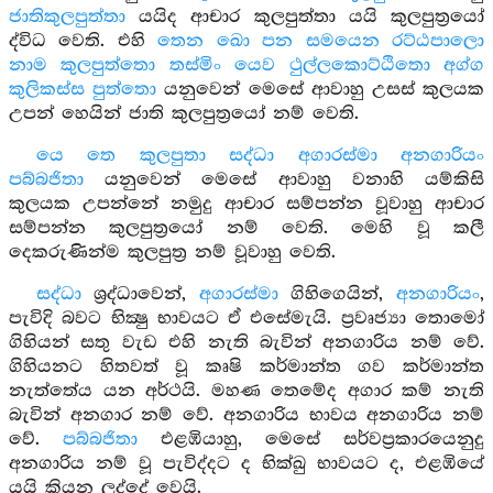
ජාතිකුලපුත්තා
යයිද ආචාර කුලපුත්තා යයි කුලපුත්‍රයෝ
ද්විධ වෙති. එහි
තෙන ඛො පන සමයෙන රට්ඨපාලො
නාම කුලපුත්තො තස්මිං යෙව ථුල්ලකොට්ඨිතො අග්ග
කුලිකස්ස පුත්තො
යනුවෙන් මෙසේ ආවාහු උසස් කුලයක
උපන් හෙයින් ජාති කුලපුත්‍රයෝ නම් වෙති.
යෙ තෙ කුලපුතා සද්ධා අගාරස්මා අනගාරියං
පබ්බජිතා
යනුවෙන් මෙසේ ආවාහු වනාහි යම්කිසි
කුලයක උපන්නේ නමුදු ආචාර සම්පන්න වූවාහු ආචාර
සම්පන්න කුලපුත්‍රයෝ නම් වෙති. මෙහි වූ කලී
දෙකරුණින්ම කුලපුත්‍ර නම් වූවාහු වෙති.
සද්ධා
ශ්‍රද්ධාවෙන්,
අගාරස්මා
ගිහිගෙයින්,
අනගාරියං
,
පැවිදි බවට භික්‍ෂු භාවයට ඒ එසේමැයි. ප්‍රවෘජ්‍යා තොමෝ
ගිහියන් සතු වැඩ එහි නැති බැවින් අනගාරිය නම් වේ.
ගිහියනට හිතවත් වූ කෘෂි කර්මාන්ත ගව කර්මාන්ත
නැත්තේය යන අර්ථයි. මහණ තෙමේද අගාර කම් නැති
බැවින් අනගාර නම් වේ. අනගාරිය භාවය අනගාරිය නම්
වේ.
පබ්බජිතා
එළඹියාහු, මෙසේ සර්වප්‍රකාරයෙනුදු
අනගාරිය නම් වූ පැවිද්දට ද භික්ඛු භාවයට ද, එළඹියේ
යයි කියන ලද්දේ වෙයි.