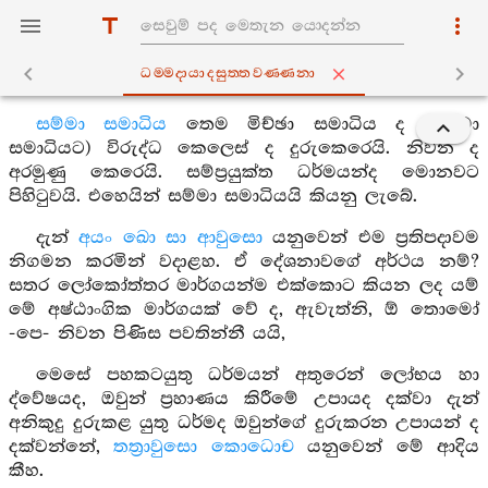
ධම‍්මදායාදසුත‍්තවණ‍්ණනා
සම්මා සමාධිය
තෙම මිච්ඡා සමාධිය ද (සම්මා
සමාධියට) විරුද්ධ කෙලෙස් ද දුරුකෙරෙයි. නිවන ද
අරමුණු කෙරෙයි. සම්ප්‍රයුක්ත ධර්මයන්ද මොනවට
පිහිටුවයි. එහෙයින් සම්මා සමාධියයි කියනු ලැබේ.
දැන්
අයං ඛො සා ආවුසො
යනුවෙන් එම ප්‍රතිපදාවම
නිගමන කරමින් වදාළහ. ඒ දේශනාවගේ අර්ථය නම්?
සතර ලෝකෝත්තර මාර්ගයන්ම එක්කොට කියන ලද යම්
මේ අෂ්ඨාංගික මාර්ගයක් වේ ද, ඇවැත්නි, ඕ තොමෝ
-පෙ- නිවන පිණිස පවතින්නී යයි,
මෙසේ පහකටයුතු ධර්මයන් අතුරෙන් ලෝභය හා
ද්වේෂයද, ඔවුන් ප්‍රහාණය කිරීමේ උපායද දක්වා දැන්
අනිකුදු දුරුකළ යුතු ධර්මද ඔවුන්ගේ දුරුකරන උපායන් ද
දක්වන්නේ,
තත්‍රාවුසො කොධොච
යනුවෙන් මේ ආදිය
කීහ.