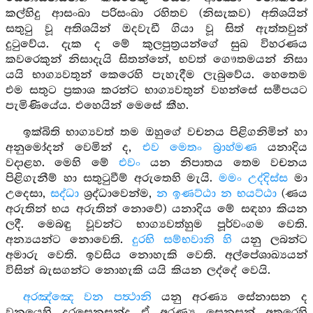
කල්හිදු ආසංඛා පරිසංඛා රහිතව (නිසැකව) අතිශයින්
සතුටු වූ අතිශයින් ඔදවැඩී ගියා වූ සිත් ඇත්තවුන්
දුටුවේය. දැක ද මේ කුලපුත්‍රයන්ගේ සුඛ විහරණය
කවරෙකුන් නිසාදැයි සිතන්නේ, භවත් ගෞතමයන් නිසා
යයි භාග්‍යවතුන් කෙරෙහි පැහැදීම ලැබුවේය. හෙතෙම
එම සතුට ප්‍රකාශ කරන්ට භාග්‍යවතුන් වහන්සේ සමීපයට
පැමිණියේය. එහෙයින් මෙසේ කීහ.
ඉක්බිති භාග්‍යවත් තම ඔහුගේ වචනය පිළිගනිමින් හා
අනුමෝදන් වෙමින් ද,
එව මෙතං බ්‍රාහ්මණ
යනාදිය
වදාළහ. මෙහි මේ
එවං
යන නිපාතය තෙම වචනය
පිළිගැනීම් හා සතුටුවීම් අරුතෙහි මැයි.
මමං උද්දිස්ස
මා
උදෙසා,
සද්ධා
ශ්‍රද්ධාවෙන්ම,
න ඉණට්ඨා න භයට්ඨා
(ණය
අරුතින් භය අරුතින් නොවේ) යනාදිය මේ සඳහා කියන
ලදී. මෙබඳු වූවන්ට භාග්‍යවත්හුම පූර්වංගම වෙති.
අන්‍යයන්ට නොවෙති.
දුරභි සම්භවානි හි
යනු ලබන්ට
අමාරු වෙති. ඉවසිය නොහැකි වෙති. අල්පේශාඛ්‍යයන්
විසින් බැසගන්ට නොහැකි යයි කියන ලද්දේ වෙයි.
අරඤ්ඤෙ වන පත්‍ථානි
යනු අරණ්‍ය සේනාසන ද
වනයෙහි දුරසෙනසුන්ද ඒ අරණ්‍ය සෙනසුන් අතුරෙහි