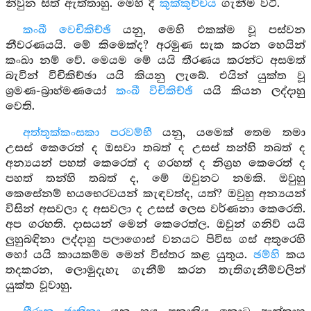
නිවුන සිත් ඇත්තාහු. මෙහි දී
කුක්කුච්චය
ගැනීම වටී.
කංඛී වෙචිකිච්ඡි
යනු, මෙහි එකක්ම වූ පස්වන
නීවරණයයි. මේ කිමෙක්ද? අරමුණ සැක කරන හෙයින්
කංඛා නම් වේ. මෙයම මේ යයි තීරණය කරන්ට අසමත්
බැවින් විචිකිච්ඡා යයි කියනු ලැබේ. එයින් යුක්ත වූ
ශ්‍රමණ-බ්‍රාහ්මණයෝ
කංඛී විචිකිච්ඡි
යයි කියන ලද්දාහු
වෙති.
අත්තුක්කංසකා පරවම්භී
යනු, යමෙක් තෙම තමා
උසස් කෙරෙත් ද ඔසවා තබත් ද උසස් තන්හි තබත් ද
අන්‍යයන් පහත් කෙරෙත් ද ගරහත් ද නිග්‍රහ කෙරෙත් ද
පහත් තන්හි තබත් ද, මේ ඔවුනට නමකි. ඔවුහු
කෙසේනම් භයභෙරවයන් කැඳවත්ද, යත්? ඔවුහු අන්‍යයන්
විසින් අසවලා ද අසවලා ද උසස් ලෙස වර්ණනා කෙරෙති.
අප ගරහති. දාසයන් මෙන් කෙරෙත්ල. ඔවුන් ගනිව් යයි
ලුහුබඳිනා ලද්දාහු පලාගොස් වනයට පිවිස ගස් අතුරෙහි
හෝ යයි කායකම්ම මෙන් විස්තර කළ යුතුය.
ඡම්හි
කය
තදකරන, ලොමුදැහැ ගැනීම් කරන තැතිගැනීම්වලින්
යුක්ත වූවාහු.