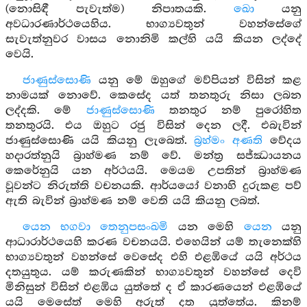
(නොසිඳී පැවැත්ම) නිපාතයකි.
ඛො
යනු
අවධාරණාර්ථයෙහිය. භාග්‍යවතුන් වහන්සේගේ
සැවැත්නුවර වාසය නොනිමි කල්හි යයි කියන ලද්දේ
වෙයි.
ජාණුස්සොණි
යනු මේ ඔහුගේ මව්පියන් විසින් කළ
නාමයක් නොවේ. කෙසේද යත් තනතුරු නිසා ලබන
ලද්දකි. මේ
ජාණුස්සොණි
තනතුර නම් පුරෝහිත
තනතුරයි. එය ඔහුට රජු විසින් දෙන ලදී. එබැවින්
ජාණුස්සොණි යයි කියනු ලැබෙත්.
බ්‍රහ්මං අණති
වේදය
හදාරත්නුයි බ්‍රාහ්මණ නම් වේ. මන්ත්‍ර සජ්ඣායනය
කෙරේනුයි යන අර්ථයයි. මෙයම උපතින් බ්‍රාහ්මණ
වූවන්ට නිරුත්ති වචනයකි. ආර්යයෝ වනාහි දුරුකළ පව්
ඇති බැවින් බ්‍රාහ්මණ නම් වෙති යයි කියනු ලබත්.
යෙන භගවා තෙනුපසංඛමි
යන මෙහි
යෙන
යනු
ආධාරාර්ථයෙහි කරණ වචනයයි. එහෙයින් යම් තැනෙක්හි
භාග්‍යවතුන් වහන්සේ වෙසේද එහි එළඹියේ යයි අර්ථය
දතයුතුය. යම් කරුණකින් භාග්‍යවතුන් වහන්සේ දෙවි
මිනිසුන් විසින් එළඹිය යුත්තේ ද ඒ කාරණයෙන් එළඹියේ
යයි මෙසේත් මෙහි අරුත් දත යුත්තේය. කිනම්