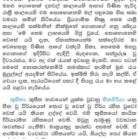
මහළු ගොනෙක් දහවල් කාලයෙහි ආහාර පිණිස ඇවිද
රාත්‍රී කාලයෙහි එම සොහොනෙහි මල් පඳුරෙක හිස තබා
වමාරා කමින් සිටියේය. ප්‍රියගාමික භික්‍ෂු තෙම රාත්‍රී
කාලයෙහි සක්මනින් නික්මුනේ ගොනාගේ හනු ශබ්දය
අසා ‘මේ තෙම ලාභයෙහි ගිජු වූයේ, සොහොනෙහි
වෙසේ යයි දැන, ඒකාන්තයෙන්ම සක්දෙව්රජ මා
වෙහෙසනු පිණිස ආයේ වත්දයි සිතා, හෙතෙම මහලු
ගොනාගේ ඉදිරිපිට ඇඳිලි බැඳගෙන, සත්පුරුෂ වූ
දිව්‍යරාජය, මට අද එක් රැයක් ඉවසනු මැනවි. හෙට පටන්
මෙසේ නොකරන්නෙමියි නමස්කාර කරමින් මුළු රැය
මුලුල්ලේ අයදමින් සිටියේය. ඉක්බිති හිරු නැගි කල්හි, ඒ
ගවයා දැක, සැරයටියෙන් පහර දී සියලු රැය මා භය කළේ
යයි පළවා හැරියේය.
කුසීතා,
කුසීත භාවයෙන් යුක්ත වූවාහු
හීනවිරියා
යනු
හීන වූ වීර්යයෙන් තොර වූ වෙන් වූ වීර්ය රහිත වූවෝ
වෙත් යයි කියන ලද්දේ වෙයි. එහි කුසීතයෝ කායික
වීර්යාරම්භ රහිතයෝ වෙති. ඔවුහු අරමුණු වවත්‍ථාන
(වෙන්කර ගැනීම්) මාත්‍රයකුදු කරන්ට අසමත් වෙති. ඒ
ආරම්මණ ව්‍යවස්ථා රහිතයන්ට යයි, සියල්ල පෙර කියන