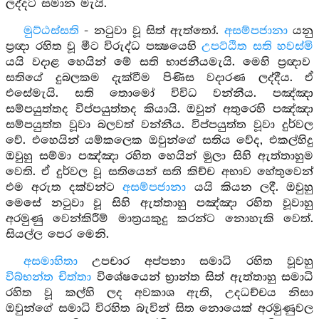
ලද්දට සමාන මැයි.
මුට්ඨස්සති
- නටුවා වූ සිත් ඇත්තෝ.
අසම්පජානා
යනු
ප්‍රඥා රහිත වූ මීට විරුද්ධ පක්‍ෂයෙහි
උපට්ඨිත සති හවස්මි
යයි වදාළ හෙයින් මේ සති භාජනීයමැයි. මෙහි ප්‍රඥාව
සතියේ දුබලකම දැක්වීම පිණිස වදාරණ ලද්දීය. ඒ
එසේමැයි. සති තොමෝ විවිධ වන්නීය. පඤ්ඤා
සම්පයුත්තද විප්පයුත්තද කියායි. ඔවුන් අතුරෙහි පඤ්ඤා
සම්පයුත්ත වූවා බලවත් වන්නීය. විප්පයුත්ත වූවා දුර්වල
වේ. එහෙයින් යම්කලෙක ඔවුන්ගේ සතිය වේද, එකල්හිදු
ඔවුහු සම්මා පඤ්ඤා රහිත හෙයින් මුලා සිහි ඇත්තාහුම
වෙති. ඒ දුර්වල වූ සතියෙන් සති කිච්ච අභාව හේතුවෙන්
එම අරුත දක්වන්ට
අසම්පජානා
යයි කියන ලදී. ඔවුහු
මෙසේ නටුවා වූ සිහි ඇත්තාහු පඤ්ඤා රහිත වූවාහු
අරමුණු වෙන්කිරීම් මාත්‍රයකුදු කරන්ට නොහැකි වෙත්.
සියල්ල පෙර මෙනි.
අසමාහිතා
උපචාර අප්පනා සමාධි රහිත වූවහු
විබ්භන්ත චිත්තා
විශේෂයෙන් භ්‍රාන්ත සිත් ඇත්තාහු සමාධි
රහිත වූ කල්හි ලද අවකාශ ඇති, උදධච්චය නිසා
ඔවුන්ගේ සමාධි විරහිත බැවින් සිත නොයෙක් අරමුණුවල