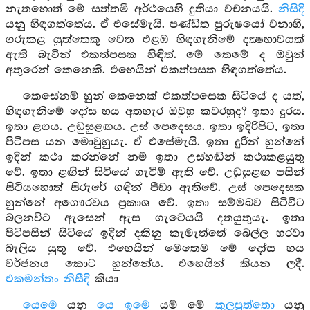
නැතහොත් මේ සත්තමී අර්ථයෙහි දුතියා වචනයයි.
නිසිදි
යනු හිඳගත්තේය. ඒ එසේමැයි. පණ්ඩිත පුරුෂයෝ වනාහි,
ගරුකළ යුත්තෙකු වෙත එළඹ හිඳගැනීමේ දක්‍ෂභාවයක්
ඇති බැවින් එකත්පසක හිඳිත්. මේ තෙමේ ද ඔවුන්
අතුරෙන් කෙනෙකි. එහෙයින් එකත්පසක හිඳගත්තේය.
කෙසේනම් හුන් කෙනෙක් එකත්පසෙක සිටියේ ද යත්,
හිඳගැනීමේ දෝස භය අතහැර ඔවුහු කවරහුද? ඉතා දුරය.
ඉතා ළගය. උඩුසුළඟය. උස් පෙදෙසය. ඉතා ඉදිරිපිට, ඉතා
පිටිපස යන මොවුහුයැ. ඒ එසේමැයි. ඉතා දුරින් හුන්නේ
ඉදින් කථා කරන්නේ නම් ඉතා උස්හඬින් කථාකළයුතු
වේ. ඉතා ළඟින් සිටියේ ගැටීම් ඇති වේ. උඩුසුළඟ පසින්
සිටියහොත් සිරුරේ ගඳින් පීඩා ඇතිවේ. උස් පෙදෙසක
හුන්නේ අගෞරවය ප්‍රකාශ වේ. ඉතා සම්මඛව සිටිවිට
බලනවිට ඇසෙන් ඇස ගැටේයයි දතයුතුයැ. ඉතා
පිටිපසින් සිටියේ ඉදින් දකිනු කැමැත්තේ බෙල්ල හරවා
බැලිය යුතු වේ. එහෙයින් මෙතෙම මේ දෝස හය
වර්ජනය කොට හුන්නේය. එහෙයින් කියන ලදී.
එකමන්තං නිසීදි
කියා
යෙමෙ
යනු
යෙ ඉමෙ
යම් මේ
කුලපුත්තො
යනු