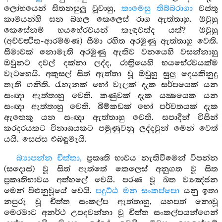
ලෝභයෙන් සිතනසුලු වූවාහු,
කාමෙසු තිබ්බරාගා
වස්තු
කාමයන්හි ඝන බහල කෙලෙස් රාග ඇත්තාහු. ඔවුහු
කෙසේනම් භයභේරවයන් කැඳවත්ද යත්? ඔවුහු
(අච්චත්‍ථිත-ආරම්මණ) සීමා රහිත අරමුණු ඇත්තාහු වෙති.
සීමාවක් නොමැති අරමුණු ඇතිව වනයෙහි වසන්නාහු
ඔවුනට දවල් දක්නා ලද්ද, රාත්‍රියෙහි භයභේරවයක්ම
වැටහෙයි. අකුසල් සිත් ඇත්තා වූ ඔවුහු සුලු දෙයකිනුදු
තැති ගනිති. රැහැනක් හෝ වැලක් දැක සර්පයෙක් යන
සංඥා ඇත්තාහු වෙති. කණුවක් දැක යක්‍ෂයෙක යන
සංඥා ඇත්තාහු වෙති. බිම්කඩක් හෝ පර්වතයක් දැක
ඇතෙකු යන සංඥා ඇත්තාහු වෙති. සපාදීන් විසින්
කරදරයකට විනාශයකට පමුණුවනු ලද්දවුන් මෙන් වෙත්
යයි. සෙස්ස එබඳුමැයි.
බ්‍යාපන්න චිත්තා,
ප්‍රකෘති භාවය නැතිවීමෙන් විපන්න
(සදොස්) වූ සිත් ඇත්තේ කෙලෙස් අනුගත වූ සිත
ප්‍රකෘතිභාවය අත්හලේ වෙයි. පරණ වූ බත ව්‍යඤ්ජන
මෙන් පිළුනුවූයේ වෙයි.
පදුට්ඨ මන සංකප්පො
යනු ඉතා
නපුරු වූ චිත්ත සංකල්ප ඇත්තාහු, යහපත් නොවූ
මෙරමාට අනර්ථ උපදවන්නා වූ චිත්ත සංකල්පයන්ගෙන්