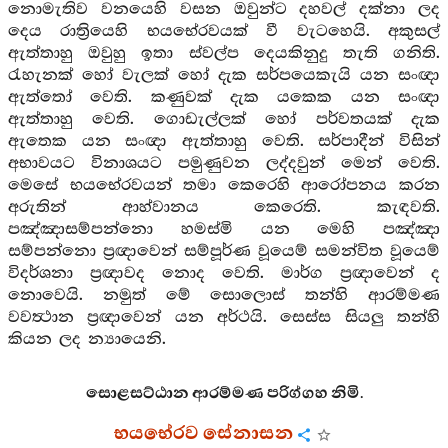
නොමැතිව වනයෙහි වසන ඔවුන්ට දහවල් දක්නා ලද
දෙය රාත්‍රියෙහි භයභේරවයක් වී වැටහෙයි. අකුසල්
ඇත්තාහු ඔවුහු ඉතා ස්වල්ප දෙයකිනුදු තැති ගනිති.
රැහැනක් හෝ වැලක් හෝ දැක සර්පයෙකැයි යන සංඥා
ඇත්තෝ වෙති. කණුවක් දැක යකෙක යන සංඥා
ඇත්තාහු වෙති. ගොඩැල්ලක් හෝ පර්වතයක් දැක
ඇතෙක යන සංඥා ඇත්තාහු වෙති. සර්පාදීන් විසින්
අභාවයට විනාශයට පමුණුවන ලද්දවුන් මෙන් වෙති.
මෙසේ භයභේරවයන් තමා කෙරෙහි ආරෝපනය කරන
අරුතින් ආහ්වානය කෙරෙති. කැඳවති.
පඤ්ඤාසම්පන්නො හමස්මි යන මෙහි පඤ්ඤා
සම්පන්නො ප්‍රඥාවෙන් සම්පූර්ණ වූයෙම් සමන්විත වූයෙම්
විදර්ශනා ප්‍රඥාවද නොද වෙති. මාර්ග ප්‍රඥාවෙන් ද
නොවෙයි. නමුත් මේ සොලොස් තන්හි ආරම්මණ
වවත්‍ථාන ප්‍රඥාවෙන් යන අර්ථයි. සෙස්ස සියලු තන්හි
කියන ලද න්‍යායෙනි.
සොළසට්ඨාන ආරම්මණ පරිග්ගහ නිමි.
භයභේරව සේනාසන