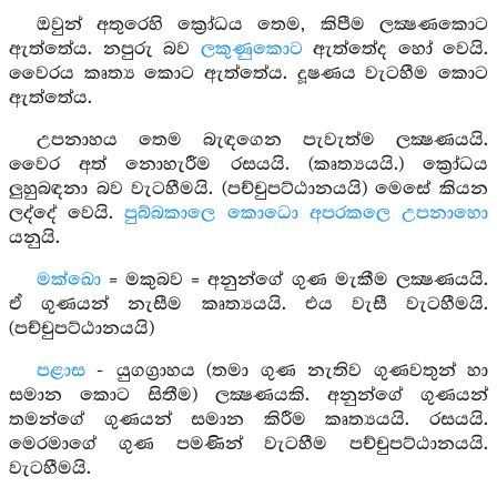
ඔවුන් අතුරෙහි ක්‍රෝධය තෙම, කිපීම ලක්‍ෂණකොට
ඇත්තේය. නපුරු බව
ලකුණුකොට
ඇත්තේද හෝ වෙයි.
වෛරය කෘත්‍ය කොට ඇත්තේය. දූෂණය වැටහීම කොට
ඇත්තේය.
උපනාහය තෙම බැඳගෙන පැවැත්ම ලක්‍ෂණයයි.
වෛර අත් නොහැරීම රසයයි. (කෘත්‍යයයි.) ක්‍රෝධය
ලුහුබඳනා බව වැටහීමයි. (පච්චුපට්ඨානයයි) මෙසේ කියන
ලද්දේ වෙයි.
පුබ්බකාලෙ කොධො අපරකලෙ උපනාහො
යනුයි.
මක්ඛො
= මකුබව = අනුන්ගේ ගුණ මැකීම ලක්‍ෂණයයි.
ඒ ගුණයන් නැසීම කෘත්‍යයයි. එය වැසී වැටහීමයි.
(පච්චුපට්ඨානයයි)
පළාස
- යුගග්‍රාහය (තමා ගුණ නැතිව ගුණවතුන් හා
සමාන කොට සිතීම) ලක්‍ෂණයකි. අනුන්ගේ ගුණයන්
තමන්ගේ ගුණයන් සමාන කිරීම කෘත්‍යයයි. රසයයි.
මෙරමාගේ ගුණ පමණින් වැටහීම පච්චුපට්ඨානයයි.
වැටහීමයි.