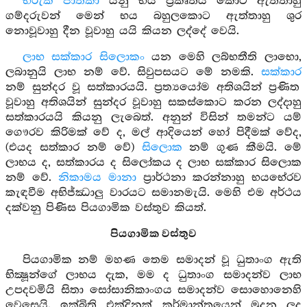
භීරුක ජාතිකා
යනු භය ප්‍රකෘතිය කොට ඇත්තාහු
ගම්දරුවන් මෙන් භය බහුලකොට ඇත්තාහු ශුර
නොවූවාහු දීන වූවාහු යයි කියන ලද්දේ වෙයි.
ලාභ සක්කාර සිලොකං
යන මෙහි ලබ්භතීති ලාභො,
ලබානුයි ලාභ නම් වේ. සිවුපසයට මේ නමකි.
සක්කාර
නම් සුන්දර වූ සත්කාරයයි. ප්‍රත්‍යයෝම අතිශයින් ප්‍රණිත
වූවාහු අතිශයින් සුන්දර වූවාහු සකස්කොට කරන ලද්දාහු
සත්කාරයයි කියනු ලැබෙත්. අනුන් විසින් තමන්ට යම්
ගෞරව කිරිමක් වේ ද, මල් ආදියෙන් හෝ පිදීමක් වේද,
(එයද සත්කාර නම් වේ)
සිලොක
නම් ගුණ කීමයි. මේ
ලාභය ද, සත්කාරය ද සිලෝකය ද ලාභ සක්කාර සිලොක
නම් වේ.
නිකාමය මානා
ප්‍රාර්ථනා කරන්නාහු භයභේරව
කැඳවීම අභිජ්ඣාලු වාරයට සමානමැයි. මෙහි එම අර්ථය
දක්වනු පිණිස පියගාමික වස්තුව කියත්.
පියගාමික වස්තුව
පියගාමික නම් මහණ තෙම සමාදන් වූ ධුතාංග ඇති
භික්‍ෂූන්ගේ ලාභය දැක, මම ද ධුතාංග සමාදන්ව ලාභ
උපදවමියි සිතා සෝසානිකාංගය සමාදන්ව සොහොනෙහි
වෙසෙයි. ඉක්බිති එක්දිනක් කර්මාන්තයෙන් මුදන ලද