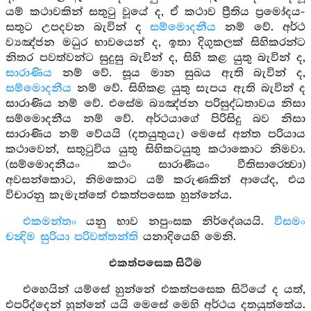
යම් කථාවකින් සතුටු වූයේ ද, ඒ කථාව ප්‍රීතිය ප්‍රමෝදය-
සතුට උපදවන බැවින් ද
සම්මොදනීය
නම් වේ. අර්ථ
ව්‍යඤ්ජන මධුර භාවයෙන් ද, ඉතා දිගුකලක් සිහිකරන්ට
නිතර පවත්වන්ට සුදුසු බැවින් ද, සිහි කළ යුතු බැවින් ද,
සාරාණිය
නම් වේ. සූය මාන සුඛය ඇති බැවින් ද,
සම්මොදනීය
නම් වේ. සිහිකළ යුතු සැපය ඇති බැවින් ද
සාරාණිය නම් වේ. එසේම බ්‍යඤ්ජන පරිසුද්ධතාවය නිසා
සම්මොදනීය නම් වේ. අර්ථයාගේ පිරිසිදු බව නිසා
සාරාණිය නම් වේයයි (දතයුතුයැ) මෙසේ අන්ත පරියාය
කථාවෙන්, සතුටුවිය යුතු සිහිකටයුතු කථාකොට නිමවා.
(සම්මොදනීයං කථං සාරාණීයං වීතිසාරෙත්‍වා)
අවසන්කොට, නිමකොට යම් කරුණකින් ආයේද, එය
විචාරනු කැමැත්තේ එකත්පසෙක හුන්නේය.
එකමන්තං
යනු භාව නපුංසක නිර්දේශයයි.
විසමං
චන්‍දිම සුරියා පරිවත්තන්ති
යනාදියෙහි මෙනි.
එකත්පසෙක සිටීම
එහෙයින් යම්සේ හුන්නේ එකත්පසෙක සිටියේ ද යත්,
එපරිද්දෙන් හුන්නේ යයි මෙසේ මෙහි අර්ථය දතයුත්තේය.