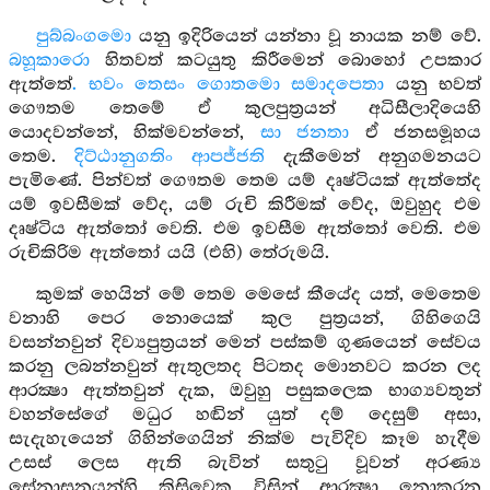
පුබ්බංගමො
යනු ඉදිරියෙන් යන්නා වූ නායක නම් වේ.
බහූකාරො
හිතවත් කටයුතු කිරීමෙන් බොහෝ උපකාර
ඇත්තේ
. භවං තෙසං ගොතමො සමාදපෙතා
යනු භවත්
ගෞතම තෙමේ ඒ කුලපුත්‍රයන් අධිසීලාදියෙහි
යොදවන්නේ, හික්මවන්නේ,
සා ජනතා
ඒ ජනසමූහය
තෙම.
දිට්ඨානුගතිං ආපජ්ජති
දැකීමෙන් අනුගමනයට
පැමිණේ. පින්වත් ගෞතම තෙම යම් දෘෂ්ටියක් ඇත්තේද
යම් ඉවසීමක් වේද, යම් රුචි කිරීමක් වේද, ඔවුහුද එම
දෘෂ්ටිය ඇත්තෝ වෙති. එම ඉවසීම ඇත්තෝ වෙති. එම
රුචිකිරිම ඇත්තෝ යයි (එහි) තේරුමයි.
කුමක් හෙයින් මේ තෙම මෙසේ කීයේද යත්, මෙතෙම
වනාහි පෙර නොයෙක් කුල පුත්‍රයන්, ගිහිගෙයි
වසන්නවුන් දිව්‍යපුත්‍රයන් මෙන් පස්කම් ගුණයෙන් සේවය
කරනු ලබන්නවුන් ඇතුලතද පිටතද මොනවට කරන ලද
ආරක්‍ෂා ඇත්තවුන් දැක, ඔවුහු පසුකලෙක භාග්‍යවතුන්
වහන්සේගේ මධුර හඬින් යුත් දම් දෙසුම් අසා,
සැදැහැයෙන් ගිහින්ගෙයින් නික්ම පැවිදිව කෑම හැදීම
උසස් ලෙස ඇති බැවින් සතුටු වූවන් අරණ්‍ය
සේනාසනයන්හි කිසිවෙකු විසින් ආරක්‍ෂා නොකරන