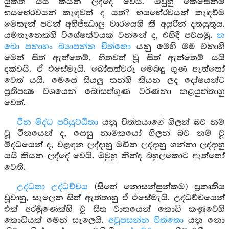
යුක්ත යයි කියන ලද්දේ වෙයි. ඔවුහු කෙසේනම්
භයභේරවයන් කැඳවත් ද යත්? භයභේරවයන් කැඳවීම
මෙතැන් පටන් අභිජ්ඣාලු වාරයෙහි කී අයුරින් දතයුතුය.
යම්තැනෙක්හි විශේෂත්වයක් වන්නේ ද, එහිදී පවසමු.
න
ඛො පනාහං බ්‍යාපන්න චිත්තො
යනු මෙහි මම වනාහි
මෙත් සිත් ඇත්තෙම්, හිතවත් වූ සිත් ඇත්තෙම් යයි
දක්වයි. ඒ එසේමැයි. බෝසත්වරු මෙබඳු ගුණ ඇත්තෝ
වෙත් යයි. මෙසේ සියලු තන්හි කියන ලද දෝෂයන්ට
ප්‍රතිපක්‍ෂ වශයෙන් බෝසත්ගුණ වර්ණනා කළයුත්තාහු
වෙත්.
ථීන මිද්ධ පරියුට්ඨිතා
යනු චිත්තයාගේ ගිලන් බව නම්
වූ ථීනයෙන් ද, සෙසු නාමකයෝ ගිලන් බව නම් වූ
මිද්ධයෙන් ද, වළඳන ලද්දාහු මඩින ලද්දාහු ගන්නා ලද්දාහු
යයි කියන ලද්දේ වෙයි. ඔවුහු නින්ද බහුලකොට ඇත්තෝ
වෙති.
උද්ධතා උද්ධච්චය
(සිතේ නොසන්සුන්කම) ප්‍රකෘතිය
වූවාහු, සැලෙන සිත් ඇත්තාහු ඒ එසේමැයි. උද්ධච්චයෙන්
එක් අරමුණෙක්හි වූ සිත වාතයෙන් කොඩි කණුවෙහි
කොඩියක් මෙන් සැලෙයි.
අවුපසන්න චිත්තො
යනු නො