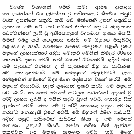
විශේෂ වශයෙන් මෙහි තමා ආමිෂ දායාදය
නොලබන්නේ එය ලබන්නා වූ අනිකෙකුට කීවේය. ඔහුට
වරක් උපන්නේ ක්‍රෝධ නම් වේ. මත්තෙහි උපන් ක්‍රෝධය
උපනාහ නම් වේ. හේ මෙසේ කිපියේ ක්‍රෝධ බැඳගෙන
පවත්වන්නේ ලාභි වූ අනිකෙකුගේ විද්‍යමාන ගුණය මකයි.
මමත් එබඳු යයි යුගග්‍රාහය ගනියි. මේ ඔහුගේ මකුබවද
පළාසය ද වෙයි. හෙතෙම මෙසේ මකුවූයේ පළාසී වූයේ
ඔහුගේ ලාභසත්කාර ආදිය මොහුට මෙයින් කිමැයි ඊර්ෂ්‍යා
කෙරෙයි. දෘෂ්‍ය වෙයි. මෝ ඔහුගේ ඊර්ෂ්‍යාවයි. ඉදින් ඖට
යම් සැපතක් වන්නේ ද ඒ සැපතගේ ඔහු හා සාධාරණ
බව නොඉක්මවයි. මේ මොහුගේ මසුරුබවයි. ලාභ
හේතුවෙන් තමාගේ විද්‍යාමාන දෝෂයන් වසන් කරයි. මේ
ඔහුගේ මායාවයි. නැති ගුණයන් ප්‍රකට කරයි. මේ ඔහුගේ
ශට බවයි. හෙතෙම මෙසේ කටයුතු කරන්නේ අදහස් වූ
පරිදි ලාභය ලබයි ද එයින් තද්ධ වූයේ වෙයි. නොමුදු සිත්
ඇත්තේ වෙයි. මෙය මේ වූ පරිදි නොකළ යුතුය. අවවාද
කරන්ට නොහැකි වූයේ වෙයි. මේ ඔහුගේ ථම්භ භාවයයි.
ඉදින් ඔහුට කිසිවෙක් කිසිවක් කියා ද, මේ මෙසේ
නොකට යුතුයයි කියයි. කෝප සහිත සිත් ඇත්තේ
හකුළුවන ලද මුහුණු ඇත්තේ වෙයි. නුඹ මගේ