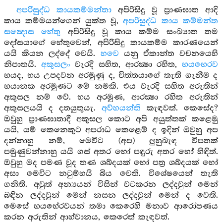
අපරිසුද්ධ කායකම්මන්තා
අපිරිසිදු වූ ප්‍රාණඝාත ආදි
කාය කම්මයන්ගෙන් යුක්ත වූ,
අපරිසුද්ධ කාය කම්මන්ත
සන්‍දොස හේතු
අපිරිසිදු වූ කාය කම්ම සංඛ්‍යාත තම
දෝසයාගේ හේතුවෙන්, අපිරිසිදු කායකම්ම කාරණයෙන්
යයි කියන ලද්දේ වෙයි.
හවෙ
යනු ඒකාන්ත වචනයෙහි
නිපාතයි.
අකුසලං
වැරදි සහිත, ආරක්‍ෂා රහිත,
භයභෙරව
භයද, භය උපදවන අරමුණු ද, චිත්තයාගේ තැති ගැනීම ද
භයානක අරමුණට මේ නමකි. එය වැරදි සහිත අරුතින්
අකුසල නම් වේ. භය අරමුණ, ආරක්‍ෂා රහිත අරුතින්
අකුසලයයි ද දතයුතුයැ.
අව්හයන්ති
කැඳවත්. කෙසේද?
ඔවුහු ප්‍රාණඝාතාදී අකුසල කොට අපි අයුත්තක් කළෙමු
යයි, යම් කෙනෙකුට අපරාධ කෙළෙම් ද ඉදින් ඔවුහු අප
දන්නාහු නම්, මෙවිට (අප) ලුහුබැඳ විපතක්
පමුණුවන්නාහු යයි ගස් අතර හෝ පඳුරු අතර හෝ හිඳිත්.
ඔවුහු මද පමණ වූද තණ ශබ්දයක් හෝ පත්‍ර ශබ්දයක් හෝ
අසා මෙවිට නටුම්හයි බිය වෙති. විශේෂයෙන් තැති
ගනිති. අවුත් අන්‍යයන් විසින් වටකරන ලද්දවුන් මෙන්
බඳින ලද්දවුන් මෙන් නසන ලද්දවුන් මෙන් ද වෙති.
මෙසේ භයභේරවයන් තමා කෙරෙහි මනාව ආරෝපණය
කරන අරුතින් ආහ්වානය, කෙරෙත් කැඳවත්.