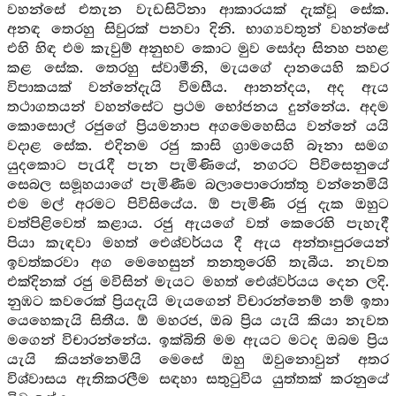
වහන්සේ එතැන වැඩසිටිනා ආකාරයක් දැක්වූ සේක.
අනඳ තෙරහු සිවුරක් පනවා දිනි. භාග්‍යවතුන් වහන්සේ
එහි හිඳ එම කැවුම් අනුභව කොට මුව සෝදා සිනහ පහළ
කළ සේක. තෙරහු ස්වාමීනි, මැයගේ දානයෙහි කවර
විපාකයක් වන්නේදැයි විමසීය. ආනන්දය, අද ඇය
තථාගතයන් වහන්සේට ප්‍රථම භෝජනය දුන්නේය. අදම
කොසොල් රජුගේ ප්‍රියමනාප අගමෙහෙසිය වන්නේ යයි
වදාළ සේක. එදිනම රජු කාසි ග්‍රාමයෙහි බෑනා සමග
යුදකොට පැරැදී පැන පැමිණියේ, නගරට පිවිසෙනුයේ
සෙබල සමූහයාගේ පැමිණීම බලාපොරොත්තු වන්නෙමියි
එම මල් අරමට පිවිසියේය. ඕ පැමිණි රජු දැක ඔහුට
වත්පිළිවෙත් කළාය. රජු ඇයගේ වත් කෙරෙහි පැහැදී
පියා කැඳවා මහත් ඓශ්වර්යය දී ඇය අන්තඃපුරයෙන්
ඉවත්කරවා අග මෙහෙසුන් තනතුරෙහි තැබීය. නැවත
එක්දිනක් රජු මවිසින් මැයට මහත් ඓශ්වර්යය දෙන ලදි.
නුඹට කවරෙක් ප්‍රියදැයි මැයගෙන් විචාරන්නෙම් නම් ඉතා
යෙහෙකැයි සිතීය. ඕ මහරජ, ඔබ ප්‍රිය යැයි කියා නැවත
මගෙන් විචාරන්නේය. ඉක්බිති මම ඇයට මටද ඔබම ප්‍රිය
යැයි කියන්නෙමියි මෙසේ ඔහු ඔවුනොවුන් අතර
විශ්වාසය ඇතිකරලීම සඳහා සතුටුවිය යුත්තක් කරනුයේ