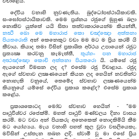
විචාළේය.
දේවිය වනාහි නුවණැතිය. බුද්ධෝපස්ථායිකාවකි.
සංඝෝපස්ථායිකාවකි. මෙම ප්‍රශ්නය රජුගේ මුහුණ බලා
නොකිව යුත්තේ යයි සිතා තත්වාකාරයෙන්ම කියන්නී,
නත්‍ථි ඛො මෙ මහාරාජ කො චඤ්ඤො අත්තනා
පියතරොති
අන් කෙනෙකුට වඩා මම මට ම ප්‍රිය කරමි යි
කීවාය. කියාද තමා විසින් ප්‍රකාශිත අර්ථය උපායෙන් රජුට
ප්‍රත්‍යක්‍ෂ කරවනු කැමැත්තී,
තුය්හං පන මහාරාජ
අත්‍ථඤ්ඤො කොචි අත්තනා පියතරො
යි. යම්සේ රජු
ඇයගෙන් විමසන ලද ද? එසේම රජු විචාළාය. රජුද
ඇගේ ස්වභාව ලක්‍ෂණයෙන් කියන ලද හෙයින් නවතින්ට
නොහැකි වනුයේ, තෙමේද ස්වභාව ලක්‍ෂණයෙන්ම
කියනුයේ යම්සේ දේවිය ප්‍රකාශ කළේද? එසේම ප්‍රකාශ
කළේය.
ප්‍රකාශකොටද මෝඩ ස්වභාව හෙයින් - “මම
පෘථුවීශ්වර රජෙක්මි. මහත් පෘථුවි මණ්ඩලය දිනා වාසය
කරමි. මට වඩා අන් පියකරු අනෙකෙක් නොදකිමියි කීම
මට යෝග්‍යය. මැය වනාහි පහත් කුල වූවා වසලියෙකැ.
මවිසින් උස්තැන තබන ලදි. ස්වාමී වූ මා එසේ ප්‍රිය