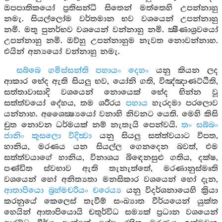
ඔපපාතිකයෝ ප්‍රතිසන්ධි සිතෙන් මත්තෙහි උපන්නාහු
නමැ. සියල්ලෝම වර්තමාන භව වශයෙන් උපන්නාහු
නමි. මතු පුනර්භව වශයෙන් වන්නාහු නමි. ක්‍ෂීණාශ්‍රවයෝ
උපන්නාහු නමි. ඔව්හු උපන්නාහුම නැවත නොවන්නාහ.
එයින් අන්‍යයෝ වන්නාහු නමැ.
සබ්බෙ ගමිස්සන්ති පහායං දෙහං
යනු කියන ලද
ආකාර භේද ඇති සියලු භව, යෝනි ගති, විඤ්ඤාණට්ඨිති,
සත්තාවාසාදි වශයෙන් නොයෙක් භේද භින්න වූ
සත්ත්වයෝ දේහය, තම ශරීරය
පහාය
හැරදමා පරලොව
යන්නාහ. අශෛක්‍ෂ්‍යයෝ වනාහි නිවනට යෙති. මෙහි කිසි
චුත නොවන ධර්මයක් නම් නැතැයි පෙන්වයි.
තං සබ්බං
ජානිං කුසලො විදිත්‍වා
යනු සියලු සත්ත්වයාට විපත,
හානිය, මරණය යන සියල්ල ගෙනදෙන බවත්, එම
සත්ත්වයාගේ හානිය, විනාශය බිඳෙනසුළු ගතිය, දක්ෂ,
පණ්ඩිත ස්වභාව ඇති තැනැත්තේ, මරණානුස්මෘති
වශයෙන් හෝ අනිත්‍යතා මනසිකාර වශයෙන් හෝ දැන,
ආතාපියො බ්‍රහ්මචරියං චරෙය්‍ය
යනු විදර්ශනායෙහි ක්‍රියා
කරනුයේ කෙලෙස් තැවීම් සංඛ්‍යාත වීර්යයෙන් යුක්ත
හෙයින් ආතාපියොයි චතුර්විධ සම්‍යක් ප්‍රධාන වශයෙන්