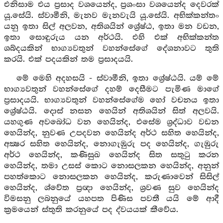
එනිසාම එය ප්‍රසාද වශයෙන්ද, ප්‍රශංසා වශයෙන්ද දෙවරක්
යූ.සේයි. ස්වාමීනි, මැනව මැනවැයි යූ.සේයි. අභික්කන්තං
යනු ඉතා සිල් අලවන, අතිශයින් ශ්‍රේෂ්ඨ, ඉතා මන වඩන,
ඉතා සොඳුරුය යන අර්ථයි. එහි එක් අභික්කන්ත
ශබ්දයකින් භාග්‍යවතුන් වහන්සේගේ දේශනාවට තුති
කරයි. එක් පදයකින් තම ප්‍රසාදයයි.
මේ මෙහි අදහසයි - ස්වාමීනි, ඉතා ශ්‍රේෂ්ඨයි. යම් මේ
භාග්‍යවතුන් වහන්සේගේ දහම් දෙසීමට පැමිණ මාගේ
ප්‍රසාදයයි. භාග්‍යවතුන් වහන්සේගේම හෝ වචනය ඉතා
ශ්‍රේෂ්ඨයි. දොස් නසන හෙයින් අතිශයින් සිත් අලවයි.
යහගුණ අවබෝධ වන හෙයින්ද, එසේම ශ්‍රද්ධාව වඩන
හෙයින්ද, නුවණ උපදවන හෙයින්ද අර්ථ සහිත හෙයින්ද,
අක්‍ෂර සහිත හෙයින්ද, නොගැඹුරු පද හෙයින්ද, ගැඹුරු
අර්ථ හෙයින්ද, කණිසුඛ හෙයින්ද සිත සතුටු කරන
හෙයින්ද, තමා උසස් කොට නොසලකන හෙයින්ද, අනුන්
පහත්කොට නොසලකන හෙයින්ද, කරුණාවෙන් සිසිල්
හෙයින්ද, ශ්වේත ප්‍රඥා හෙයින්ද, ශ්‍රවණ සුව හෙයින්ද
විමසනු ලබනුයේ යහපත පිණිස පවතී යයි මේ ආදී
ක්‍රමයෙන් ස්තුති කරනුයේ පද ද්වයයක් කීවේය.