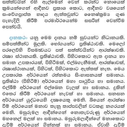
සත්ත්වයින් එහි ඇල්මෙන් වෙන් කරන්ට නොයෙක්
ක්‍රමයන්ගෙන් ආදීනව ප්‍රකාශ කොට, ආදීනව වශයෙන්
සංවේගප්‍රාප්ත හෘදය ඇත්තවුන්ට නෛෂ්ක්‍රම්‍ය ගුණ
පැහැදිලි කිරීම් පරමාර්ථයෙන්ම සසරින් වෙන්වීම
පෙන්වයි.
දානකථං
යනු මෙම දානය නම් සුවයන්ට නිධානයකි.
සම්පත්තීන්ට මුලකි. භෝගයන්ට ප්‍රතිෂ්ඨාවකි. මෙලෝ
පරලෙව්හි විසමත්‍වයට පත් සත්ත්වයින්ට ආරක්ෂාවකි.
රක්‍ෂා ස්ථානයකි. ප්‍රතිෂ්ඨාවකි. පිහිටකොට ඇත දානය හා
සමාන උපකාරයක්, පිහිටීමක්, එල්බගැනීමක්, ආරක්ෂාවක්,
රක්‍ෂාස්ථානයක්, පිහිටක්, පිහිටකොට ඇත්තක් නැත. මෙය
උපකාරක අර්ථයෙන් රත්නමය සිංහාසනයක් සමානය.
ප්‍රතිෂ්ඨා (පිහිටීම්) අර්ථයෙන් මහා පෘථුවිය හා සමානය.
එල්බීම් අර්ථයෙන් එල්බෙන වැලක් හා සමානය. දුකින්
එතෙර කිරීම් අර්ථයෙන් නැවක් හා සමානය. සනසන
අර්ථයෙන් යුද්ධයෙහි දක්‍ෂයෙකු මෙනි. බියෙන් ආරක්ෂා
වීම් අර්ථයෙන් මනාව තැනූ තාප්පවලින් වටකළ නගරයක්
මෙනි. මසුරුමල ආදීන්ගෙන් නොතැවරුණු අර්ථයෙන්
මහනෙල් මලක් හා සමානය. මසුරුමලාදීන්ගේ මනාකොට
දැවීම් අර්ථයෙන් ගින්නක් හා සමානය. ඒවාහි දැවීම්