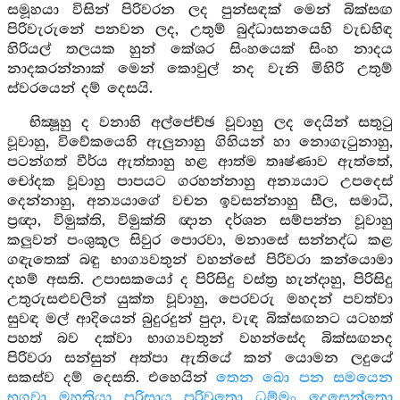
සමූහයා විසින් පිරිවරන ලද පුන්සඳක් මෙන් බික්සඟ
පිරිවැරුනේ පනවන ලද, උතුම් බුද්ධාසනයෙහි වැඩහිඳ
හිරියල් තලයක හුන් කේශර සිංහයෙක් සිංහ නාදය
නාදකරන්නාක් මෙන් කොවුල් නද වැනි මිහිරි උතුම්
ස්වරයෙන් දම් දෙසයි.
භික්‍ෂූහු ද වනාහි අල්පේච්ඡ වූවාහු ලද දෙයින් සතුටු
වූවාහු, විවේකයෙහි ඇලුනාහු ගිහියන් හා නොගැටුනාහු,
පටන්ගත් වීර්ය ඇත්තාහු හළ ආත්ම තෘෂ්ණාව ඇත්තේ,
චෝදක වූවාහු පාපයට ගරහන්නාහු අන්‍යයාට උපදෙස්
දෙන්නාහු, අන්‍යයාගේ වචන ඉවසන්නාහු සීල, සමාධි,
ප්‍රඥා, විමුක්ති, විමුක්ති ඥාන දර්ශන සම්පන්න වූවාහු
කලුවන් පංශුකූල සිවුර පොරවා, මනාසේ සන්නද්ධ කළ
ගඳැතෙක් බඳු භාග්‍යවතුන් වහන්සේ පිරිවරා කන්යොමා
දහම් අසති. උපාසකයෝ ද පිරිසිදු වස්ත්‍ර හැන්දාහු, පිරිසිදු
උතුරුසළුවලින් යුක්ත වූවාහු, පෙරවරු මහදන් පවත්වා
සුවඳ මල් ආදියෙන් බුදුරදුන් පුදා, වැඳ බික්සඟනට යටහත්
පහත් බව දක්වා භාග්‍යවතුන් වහන්සේද බික්සඟනද
පිරිවරා සන්සුන් අත්පා ඇතියේ කන් යොමන ලදුයේ
සකස්ව දම් දෙසති. එහෙයින්
තෙන ඛො පන සමයෙන
භගවා මහතියා පරිසාය පරිවුතො ධම්මං දෙසෙන්තො