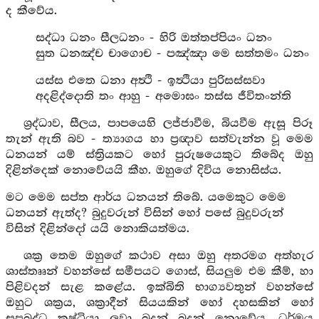
ද කීවේය.
සද්ධා ධනං සීලධනං - හිරි ඔත්තප්පියං ධනං
සුත ධනඤ්ච චාගොච - පඤ්ඤා මෙ සත්තමං ධනං
යස්ස එතෙ ධනා අත්‍ථි - ඉත්‍ථියා පුරිසස්සවා
අදළිද්දොති තං ආහු - අමොඝං තස්ස ජීවිතංන්ති
ශ්‍රද්ධාව, සීලය, පාපයෙහි ලජ්ජාවීම, බියවීම ඇසූ පිරූ
තැන් ඇති බව - ත්‍යාගය හා ප්‍රඥාව සත්වැන්න වූ මෙම
ධනයන් යම් ස්ත්‍රියකට හෝ පුරුෂයෙකුට තිබේද ඔහු
දිළින්දෙක් නොවේයයි කීහ. ඔහුගේ දිවිය නොසිස්ය.
මට මෙම සප්ත ආර්ය ධනයන් තිබේ. යමෙකුට මෙම
ධනයන් ඇත්ද? බුදුවරුන් විසින් හෝ පසේ බුදුවරුන්
විසින් දිළින්දෝ යයි නොකියත්මය.
ශක්‍ර තෙම ඔහුගේ කථාව අසා ඔහු අතරමග අත්හැර
ශාස්තෲන් වහන්සේ සමීපයට ගොස්, සියලුම එම කීම්, හා
පිළිවදන් සැළ කළේය. ඉක්බිති භාග්‍යවතුන් වහන්සේ
ඔහුට ශක්‍රය, ශක්‍රාදීන් සියයකින් හෝ දහසකින් හෝ
සුප්‍රබුද්ධ කුෂ්ටියා ලවා බුදුන් බුදුන් නොවේය. ධර්මය