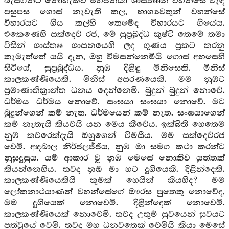
බැසගන්ට නොහැකිව මහජනයා ශාස්තෲන් වහන්සේ වැඳ
පසුපස ගොස් නැවැති කල, භාග්‍යවතුන් වහන්සේ
විහාරයට ගිය කල්හි තෙමේද විහාරයට ගියේය.
එකෙණෙහි සක්දෙව් රජ, මේ සුප්‍රබුද්ධ කුෂ්ටි තෙමේ තමා
විසින් ශාස්තෲ ශාසනයෙහි ලද ගුණය ප්‍රකට කරනු
කැමැත්තේ යයි දැන, ඔහු විමසන්නෙමියි ගොස් අහසෙහි
සිටියේ, සුප්‍රබුද්ධය. නුඹ දිළිඳු මිනිසෙකි. මිනිස්
කාලකණ්ණියෙකි. මිනිස් අසරණයෙකි. මම නුඹට
ප්‍රමාණාතික්‍රාන්ත ධනය දෙන්නෙමි. බුදුන් බුදුන් නොවේ.
ධර්මය ධර්මය නොවේ. සංඝයා සංඝයා නොවේ. මට
බුදුන්ගෙන් කම් නැත. ධර්මයෙන් කම් නැත. සංඝයාගෙන්
කම් නැතැයි කියවයි යන මෙය කීවේය. ඉක්බිති හෙතෙම
නුඹ කවරෙක්දැයි ඔහුගෙන් විමසීය. මම සක්දෙව්රජ
වෙමි. අඳබාල නිර්ජලජ්ජීය, නුඹ මා සමග කථා කරන්ට
නුසුදුසුය. යම් ආකාර වූ නුඹ මෙසේ නොකිව යුත්තක්
කියන්නෙහිය. තවද නුඹ මා හට දුගියෙකි. දිළින්දෙකි.
කාලකණ්ණියෙකියි කුමක් හෙයින් කියහිද? මම
ලෝකනාථයාණන් වහන්සේගේ ඖරස පුතෙකු නොවේද,
මම දුගියෙක් නොවෙමි. දිළින්දෙක් නොවෙමි.
කාලකණ්ණියෙක් නොවෙමි. තවද උතුම් සුවයෙන් සුවයට
පත්වූයේ වෙමි. තවද මහ ධනවතෙක් වෙමියි කියා මෙසේ