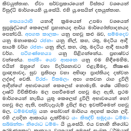
කිවයුත්තාහ. ඒවා සර්වප්‍රකාරයෙන් විස්තර වශයෙන්
විසුද්ධි මාර්ගයෙහි යූ.සේයි. එහි යූ.සෙයින් දතයුත්තාහ.
සෙය්‍යථාපි
යනාදී ක්‍රමයෙන් උපමා වශයෙන්
සුප්‍රබුද්ධගේ කෙලෙස් ප්‍රහානයද ආර්ය මාර්ගෝත්පාදනයද
පෙන්වයි.
අපගත කාලකං
යනු පහවූ කළු බව,
සම්මදෙව
යනු මනාකොට
රජනං
යනු නිල්, කහ, රතු, මදටිය ආදී
සායම් වර්ග
රජනං
යනු නිල්, කහ, රතු, මදටිය ආදී සායම්
වර්ග.
පටිගණ්හෙය්‍ය
යනු පිළිගන්නේය. ප්‍රභාෂ්වර
වන්නේය
. තස්මිං යෙව ආසනෙ
යනු එම හිඳීමෙහිම,
එයින් ඔහුගේ වහා විදර්ශනාවට එළැඹීමද, තීක්‍ෂණ
ප්‍රාඥතාවද, සුව ප්‍රතිපදා වහා අභිඥා ප්‍රාප්තියද දක්වන
ලද්දේ වෙති.
විරජං වීතමලං
අපා ගතවන රාග දූවිලි
ආදීන්ගේ අභාවයෙන් කෙලෙස් නොමැති. ශේෂ රහිතව
දෘෂ්ටි විචිකිච්ඡා මල පහවීමෙන් පහවූ මල ඇති, ප්‍රථම
මාර්ගයෙන් නැසිය යුතු කෙලෙස් දූවිලි අභාවයෙන් හෝ
පහවූ මල ඇති, පස්වැදෑරුම් දුසිල් මල ඉවත්වීමෙන් පහවූ
මල,
ධම්මචක්ඛු
යන සෝවාන් මාර්ගය අදහස් කරන ලදි.
එහි උපදින ආකාරය දැක්වීමට
යං කිඤ්චි සමුදයං ධම්මං
සබ්බන්තං නිරොධ ධම්මං
යි යූ.සේයි. එය වනාහි නිරෝධ
අරමුණුකොට කෘත්‍යය වශයෙන් මෙසේ සංඛත ධර්මයන්