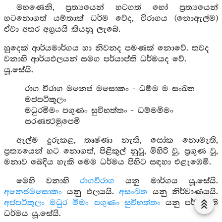
මහණෙනි, ප්‍රත්‍යයෙන් හටගත් හෝ ප්‍රත්‍යයෙන්
හටනොගත් යම්තාක් ධර්ම වේද, විරාගය (නොඇල්ම)
ඒවා අතර අග්‍රයයි කියනු ලැබේ.
හුදෙක් ආර්යමාර්ගය හා නිවනද පමණක් නොවේ. තවද
වනාහි ආර්යඵලයන් සමග පර්යාප්ති ධර්මයද වේ.
යූ.සේයි.
රාග විරාග මනෙජ මසොකං - ධම්ම ම සංඛත
මප්පටිකූලං
මධුරමිමං පගුණං සුවිභත්තං - ධම්මමිමං
සරණත්‍ථමුපෙමි
ඇල්ම දුරුකළ, තෘෂ්ණා නැති, සෝක නොමැති,
ප්‍රත්‍යයෙන් හට නොගත්, පිළිකුල් නුවූ, මිහිරි වූ, ප්‍රගුණ වූ,
මනාව බෙදිය හැකි මෙම ධර්මය පිහිට සඳහා එළැඹෙමි.
මෙහි වනාහි
රාගවිරාග
යනු මාර්ගය යූ.සේයි.
අනෙජමසොකං
යනු ඵලයයි.
අසංඛත
යනු නිර්වාණයයි.
අප්පටිකූලං මධුර මිමං පගුණං සුවිභත්තං
යනු පර්යාප්ති
ධර්මය යූ.සේයි.