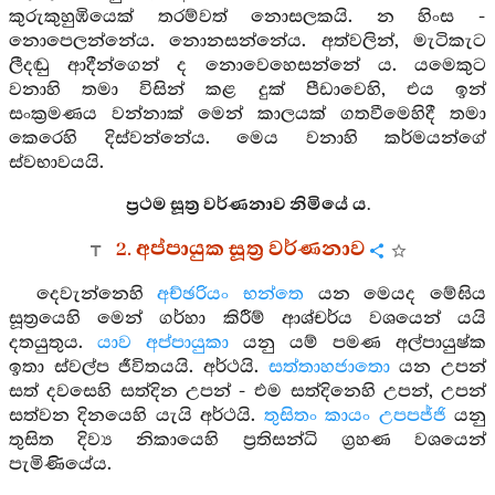
කුරුකුහුඹියෙක් තරම්වත් නොසලකයි. න හිංස -
නොපෙලන්නේය. නොනසන්නේය. අත්වලින්, මැටිකැට
ලීදඬු ආදීන්ගෙන් ද නොවෙහෙසන්නේ ය. යමෙකුට
වනාහි තමා විසින් කළ දුක් පීඩාවෙහි, එය ඉන්
සංක්‍රමණය වන්නාක් මෙන් කාලයක් ගතවීමෙහිදී තමා
කෙරෙහි දිස්වන්නේය. මෙය වනාහි කර්මයන්ගේ
ස්වභාවයයි.
ප්‍රථම සූත්‍ර වර්ණනාව නිමියේ ය.
2. අප්පායුක සූත්‍ර වර්ණනාව
දෙවැන්නෙහි
අච්ඡරියං භන්තෙ
යන මෙයද මේඝිය
සූත්‍රයෙහි මෙන් ගර්හා කිරීම් ආශ්චර්ය වශයෙන් යයි
දතයුතුය.
යාව අප්පායුකා
යනු යම් පමණ අල්පායුෂ්ක
ඉතා ස්වල්ප ජීවිතයයි. අර්ථයි.
සත්තාහජාතො
යන උපන්
සත් දවසෙහි සත්දින උපන් - එම සත්දිනෙහි උපන්, උපන්
සත්වන දිනයෙහි යැයි අර්ථයි.
තුසිතං කායං උපපජ්ජි
යනු
තුසිත දිව්‍ය නිකායෙහි ප්‍රතිසන්ධි ග්‍රහණ වශයෙන්
පැමිණියේය.