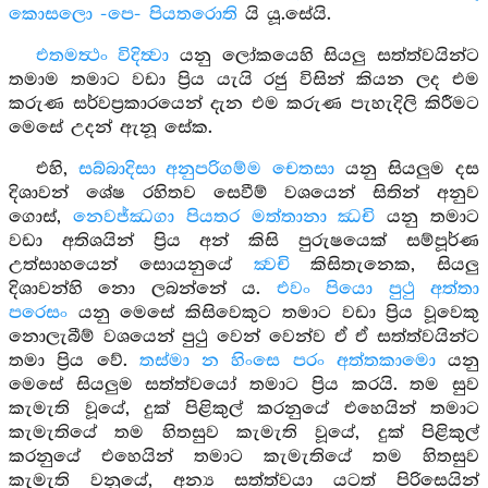
කොසලො -පෙ- පියතරොති
යි යූ.සේයි.
එතමත්‍ථං විදිත්‍වා
යනු ලෝකයෙහි සියලු සත්ත්වයින්ට
තමාම තමාට වඩා ප්‍රිය යැයි රජු විසින් කියන ලද එම
කරුණ සර්වප්‍රකාරයෙන් දැන එම කරුණ පැහැදිලි කිරීමට
මෙසේ උදන් ඇනූ සේක.
එහි,
සබ්බාදිසා අනුපරිගම්ම චෙතසා
යනු සියලුම දස
දිශාවන් ශේෂ රහිතව සෙවීම් වශයෙන් සිතින් අනුව
ගොස්,
නෙවජ්ඣගා පියතර මත්තානා ඣචි
යනු තමාට
වඩා අතිශයින් ප්‍රිය අන් කිසි පුරුෂයෙක් සම්පූර්ණ
උත්සාහයෙන් සොයනුයේ
ක්‍වචි
කිසිතැනෙක, සියලු
දිශාවන්හි නො ලබන්නේ ය.
එවං පියො පුථු අත්තා
පරෙසං
යනු මෙසේ කිසිවෙකුට තමාට වඩා ප්‍රිය වූවෙකු
නොලැබීම් වශයෙන් පුථු වෙන් වෙන්ව ඒ ඒ සත්ත්වයින්ට
තමා ප්‍රිය වේ.
තස්මා න හිංසෙ පරං අත්තකාමො
යනු
මෙසේ සියලුම සත්ත්වයෝ තමාට ප්‍රිය කරයි. තම සුව
කැමැති වූයේ, දුක් පිළිකුල් කරනුයේ එහෙයින් තමාට
කැමැතියේ තම හිතසුව කැමැති වූයේ, දුක් පිළිකුල්
කරනුයේ එහෙයින් තමාට කැමැතියේ තම හිතසුව
කැමැති වනුයේ, අන්‍ය සත්ත්වයා යටත් පිරිසෙයින්