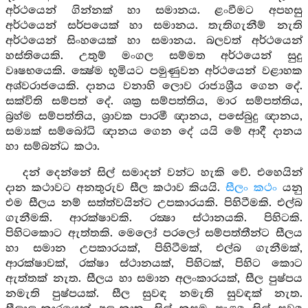
අර්ථයෙන් ගින්නක් හා සමානය. ළංවීමට අපහසු
අර්ථයෙන් සර්පයෙක් හා සමානය. තැතිගැනීම් නැති
අර්ථයෙන් සිංහයෙක් හා සමානය. බලවත් අර්ථයෙන්
හස්තියෙකි. උතුම් මංගල සම්මත අර්ථයෙන් සුදු
වෘෂභයෙකි. ක්‍ෂේම භූමියට පමුණුවන අර්ථයෙන් වළාහක
අශ්වරාජයෙකි. දානය වනාහි ලොව රාජ්‍යශ්‍රීය ගෙන දේ.
සක්විති සම්පත් දේ. ශක්‍ර සම්පත්තිය, මාර සම්පත්තිය,
බ්‍රහ්ම සම්පත්තිය, ශ්‍රාවක පාරමී ඥානය, පසේබුදු ඥානය,
සම්‍යක් සම්බෝධි ඥානය ගෙන දේ යයි මේ ආදී දානය
හා සම්බන්ධ කථා.
දන් දෙන්නේ සිල් සමාදන් වන්ට හැකි වේ. එහෙයින්
දාන කථාවට අනතුරුව සීල කථාව කියයි.
සීලං කථං
යනු
එම සීලය නම් සත්ත්වයින්ට උපකාරයකි. පිහිටීමකි. එල්බ
ගැනීමකි. ආරක්ෂාවකි. රක්‍ෂා ස්ථානයකි. පිහිටකි.
පිහිටකොට ඇත්තකි. මෙලෝ පරලෝ සම්පත්තීන්ට සීලය
හා සමාන උපකාරයක්, පිහිටීමක්, එල්බ ගැනීමක්,
ආරක්ෂාවක්, රක්ෂා ස්ථානයක්, පිහිටක්, පිහිට කොට
ඇත්තක් නැත. සීලය හා සමාන අලංකාරයක්, සීල පුෂ්පය
නමැති පුෂ්පයක්. සීල සුවඳ නමැති සුවඳක් නැත.