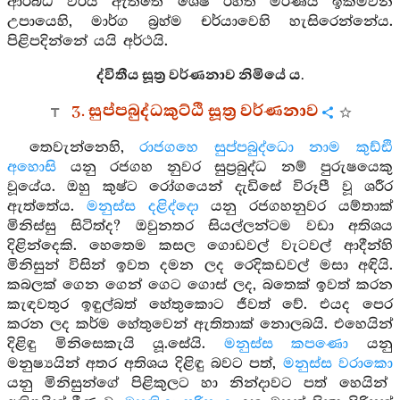
ආරබ්ධ වීර්ය ඇත්තේ ශේෂ රහිත මරණය ඉක්මවන
උපායෙහි, මාර්ග බ්‍රහ්ම චර්යාවෙහි හැසිරෙන්නේය.
පිළිපදින්නේ යයි අර්ථයි.
ද්විතීය සූත්‍ර වර්ණනාව නිමියේ ය.
3. සුප්පබුද්ධකුට්ඨි සූත්‍ර වර්ණනාව
තෙවැන්නෙහි,
රාජගහෙ සුප්පබුද්ධො නාම කුඩ්ඪි
අහොසි
යනු රජගහ නුවර සුප්‍රබුද්ධ නම් පුරුෂයෙකු
වූයේය. ඔහු කුෂ්ට රෝගයෙන් දැඩිසේ විරූපී වූ ශරීර
ඇත්තේය.
මනුස්ස දළිද්දො
යනු රජගහනුවර යම්තාක්
මිනිස්සු සිටිත්ද? ඔවුනතර සියල්ලන්ටම වඩා අතිශය
දිළින්දෙකි. හෙතෙම කසල ගොඩවල් වැටවල් ආදීන්හි
මිනිසුන් විසින් ඉවත දමන ලද රෙදිකඩවල් මසා අඳියි.
කබලක් ගෙන ගෙන් ගෙට ගොස් ලද, බතෙක් ඉවත් කරන
කැඳවතුර ඉඳුල්බත් හේතුකොට ජීවත් වේ. එයද පෙර
කරන ලද කර්ම හේතුවෙන් ඇතිතාක් නොලබයි. එහෙයින්
දිළිඳු මිනිසෙකැයි යූ.සේයි.
මනුස්ස කපණො
යනු
මනුෂ්‍යයින් අතර අතිශය දිළිඳු බවට පත්,
මනුස්ස වරාකො
යනු මිනිසුන්ගේ පිළිකුලට හා නින්දාවට පත් හෙයින්