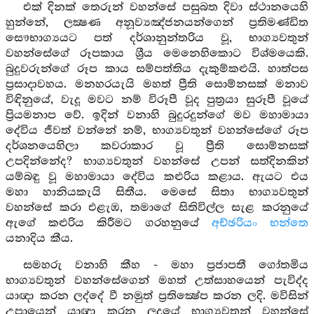
එක් දිනක් තෙරුන් වහන්සේ පසුබත දිවා ස්ථානයෙහි
හුන්නේ, ලක්‍ෂණ අනූව්‍යඤ්ජනයන්ගෙන් ප්‍රතිමණ්ඩිත
සෞභාග්‍යයට පත් දර්ශානුන්තරිය වූ, භාග්‍යවතුන්
වහන්සේගේ රූපකාය ශ්‍රීය මෙනෙහිකොට විශ්මයෙකි.
බුදුවරුන්ගේ රූප කාය සම්පත්තිය දැකුම්කළුයි. හාත්පස
ප්‍රසාදාවහය. මනහරයැයි මහත් ප්‍රීති සොම්නසක් මනාව
විඳිනුයේ, වැදූ මවට නම් විරූපී වූද පුත්‍රයා සුරූපී වූයේ
ප්‍රියමනාප වේ. ඉදින් වනාහි බුදුරදුන්ගේ මව මහාමායා
දේවිය ජීවත් වන්නේ නම්, භාග්‍යවතුන් වහන්සේගේ රූප
දර්ශනයෙහිලා කවරාකාර වූ ප්‍රීති සොම්නසක්
උපදින්නේද? භාග්‍යවතුන් වහන්සේ උපන් සත්දිනකින්
යම්බඳු වූ මහාමායා දේවිය කළුරිය කළාය. ඇයට එය
මහා හානියකැයි සිතීය. මෙසේ සිතා භාග්‍යවතුන්
වහන්සේ කරා එළැඹ, තමාගේ සිතිවිල්ල සැළ කරනුයේ
ඇගේ කළුරිය කිරීමට ගරහනුයේ
අච්ඡරියං භන්තෙ
යනාදිය කීය.
සමහරු වනාහි කීහ - මහා ප්‍රජාපතී ගෝතමිය
භාග්‍යවතුන් වහන්සේගෙන් මහත් උත්සාහයෙන් පැවිද්ද
යාඥා කරන ලද්දේ වී නමුත් ප්‍රතික්‍ෂේප කරන ලදි. මවිසින්
උපායෙන් යාඥා කරන ලදුයේ භාග්‍යවතුන් වහන්සේ