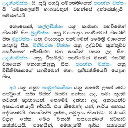
උදග්ගචිත්තං
යි, තුටු පහටු සම්පත්තියෙන්
පසන්න චිත්තං
යි ‘යම්කලෙක්හි භාග්‍යවතුන් වහන්සේ දත්සේක්දැයි
සම්බන්ධයි
නොහොත්,
කල්ලචිත්තං
යනු කාමාශා පහවීමෙන්
නිරෝගී සිත
මුදුචිත්තං
යනු ව්‍යාපාදය පහවීමෙන් නිරෝගී
සිත
මුදුචිත්තං
යනු ව්‍යාපාදය පහවීමෙන් මෛත්‍රී වශයෙන්
තදනුවූ සිත.
විනීවරණ චිත්තං
යනු උද්ධච්ච කුක්කුච්ච
පහවීමෙන් අවික්‍ෂිප්ත වන හෙයින් වසන ලද සිත.
උදග්ගචිත්තං
යනු ථීනමිද්ධ පහවීමෙන් මනාව එසවීම්
වශයෙන් නොහැකිලුනු සිත,
පසන්න චිත්තං
යනු
විචිකිච්ඡාවගේ පහවීමෙන් මනා ප්‍රතිපත්තියෙහි යෙදුන
සිත,
අථ
යනු පසුව
සාමුක්කංසිකා
යනු තෙමේ උසස් බවට
පත්වූයේ, තමා විසින් ඔසවා ගන්නා ලද, තමා තුලම
හටගත් ඥානයෙන්, තෙමේම දක්නා ලද, අන්‍යයන්ට
අසාධාරණයැයි අර්ථයි. එය කිමෙක්ද යත්, ආර්ය සත්‍යය
දේශනාවයි. එහෙයින්ම දුක්ඛං, සමුදයං නිරොධං, මග්ගංයි
වදාළ සේක. මෙය වනාහි සත්‍යයන්ගේ ස්වභාව
තත්ත්වයයි. එහෙයින්, මෙතැන්හි ආර්ය සත්‍යයන්