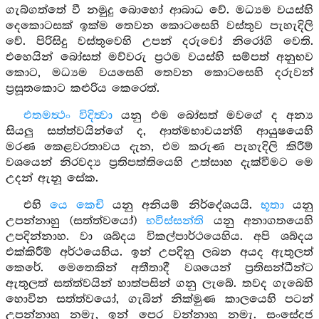
ගැබ්ගත්තේ වී නමුදු බොහෝ ආබාධ වේ. මධ්‍යම වයස්හි
දෙකොටසක් ඉක්ම තෙවන කොටසෙහි වස්තුව පැහැදිලි
වේ. පිරිසිදු වස්තුවෙහි උපන් දරුවෝ නිරෝගි වෙති.
එහෙයින් බෝසත් මව්වරු ප්‍රථම වයස්හි සම්පත් අනුභව
කොට, මධ්‍යම වයසෙහි තෙවන කොටසෙහි දරුවන්
ප්‍රසූතකොට කළුරිය කෙරෙත්.
එතමත්‍ථං විදිත්‍වා
යනු එම බෝසත් මවගේ ද අන්‍ය
සියලු සත්ත්වයින්ගේ ද, ආත්මභාවයන්හි ආයුෂයෙහි
මරණ කෙළවරතාවය දැන, එම කරුණ පැහැදිලි කිරීම්
වශයෙන් නිරවද්‍ය ප්‍රතිපත්තියෙහි උත්සාහ දැක්වීමට මෙ
උදන් ඇනූ සේක.
එහි
යෙ කෙචි
යනු අනියම් නිර්දේශයයි.
භූතා
යනු
උපන්නාහු (සත්ත්වයෝ)
භවිස්සන්ති
යනු අනාගතයෙහි
උපදින්නාහ. වා ශබ්දය විකල්පාර්ථයෙහිය. අපි ශබ්දය
එක්කිරීම් අර්ථයෙහිය. ඉන් උපදිනු ලබන අයද ඇතුලත්
කෙරේ. මෙතෙකින් අතීතාදී වශයෙන් ප්‍රතිසන්ධීන්ට
ඇතුලත් සත්ත්වයින් හාත්පසින් ගනු ලැබේ. තවද ගැබෙහි
හොවින සත්ත්වයෝ, ගැබින් නික්මුණ කාලයෙහි පටන්
උපන්නාහු නමැ, ඉන් පෙර වන්නාහු නමැ. සංසේදජ