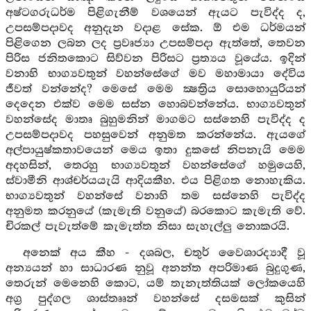
අෂ්ටගරුධර්ම පිළිගැනීම් වශයෙන් ඇයට පැවිද්ද ද,
උපසම්පදාවද අනුදැන වදාළ සේක. ඕ එම ධර්මයන්
පිළිගෙන ලබන ලද ප්‍රවෘජ්‍යා උපසම්පදා ඇත්තේ, තෙවන
පිරිස ජනිතකොට සිව්වන පිරිසට ප්‍රත්‍යය වූයේය. ඉදින්
වනාහි භාග්‍යවතුන් වහන්සේගේ මව මහාමායා දේවිය
ජීවත් වන්නේද? මෙසේ මෙම ක්‍ෂත්‍රිය සොහොයුරියන්
දෙදෙන එක්ව මෙම සස්න හොබවන්නේය. භාග්‍යවතුන්
වහන්සේද මාතෘ බුහුමනින් මාගමට සස්නෙහි පැවිද්ද ද
උපසම්පදාවද පහසුවෙන් අනුමත කරන්නේය. ඇයගේ
අල්පායුෂ්කතාවයෙන් මෙය ඉතා දුකසේ නිපනැයි මෙම
අදහසින්, තෙරහු භාග්‍යවතුන් වහන්සේගේ හමුයෙහි,
ස්වාමීනි ආශ්චර්යයැයි ආදියකීහ. එය පිළිගත නොහැකිය.
භාග්‍යවතුන් වහන්සේ වනාහි තම සස්නෙහි පැවිද්ද
අනුමත කරනුයේ (කැමැති වනුයේ) බරකොට කැමැති වේ.
චිරකල් පැවැත්මේ කැමැත්ත නිසා සැහැල්ලු නොකරයි.
අනෙක් අය කීහ - දශබල, චතුර් වෛශාරද්‍යාදී වූ
අන්‍යයන් හා සාධාරණ නුවූ අනන්ත අපරිමාණ බුදුගුණ,
තෙරුන් මෙනෙහි කොට, යම් තැනැත්තියක් ලෝකයෙහි
අග්‍ර පුද්ගල ශාස්තෲන් වහන්සේ දසමසක් කුසින්