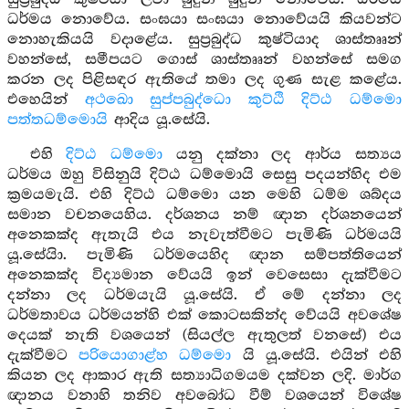
ධර්මය නොවේය. සංඝයා සංඝයා නොවේයයි කියවන්ට
නොහැකියයි වදාළේය. සුප්‍රබුද්ධ කුෂ්ටියාද ශාස්තෲන්
වහන්සේ, සමීපයට ගොස් ශාස්තෲන් වහන්සේ සමග
කරන ලද පිළිසඳර ඇතියේ තමා ලද ගුණ සැළ කළේය.
එහෙයින්
අථඛො සුප්පබුද්ධො කුට්ඨි දිට්ඨ ධම්මො
පත්තධම්මොයි
ආදිය යූ.සේයි.
එහි
දිට්ඨ ධම්මො
යනු දක්නා ලද ආර්ය සත්‍යය
ධර්මය ඔහු විසිනුයි දිට්ඨ ධම්මොයි සෙසු පදයන්හිද එම
ක්‍රමයමැයි. එහි දිට්ඨ ධම්මො යන මෙහි ධම්ම ශබ්දය
සමාන වචනයෙහිය. දර්ශනය නම් ඥාන දර්ශනයෙන්
අනෙකක්ද ඇතැයි එය නැවැත්වීමට පැමිණි ධර්මයයි
යූ.සේයිා. පැමිණි ධර්මයෙහිද ඥාන සම්පත්තියෙන්
අනෙකක්ද විද්‍යමාන වේයයි ඉන් වෙසෙසා දැක්වීමට
දන්නා ලද ධර්මයැයි යූ.සේයි. ඒ මේ දන්නා ලද
ධර්මතාවය ධර්මයන්හි එක් කොටසකින්ද වේයයි අවශේෂ
දෙයක් නැති වශයෙන් (සියල්ල ඇතුලත් වනසේ) එය
දැක්වීමට
පරියොගාළ්හ ධම්මො
යි යූ.සේයි. එයින් එහි
කියන ලද ආකාර ඇති සත්‍යාධිගමයම දක්වන ලදි. මාර්ග
ඥානය වනාහි තනිව අවබෝධ වීම් වශයෙන් විශේෂ