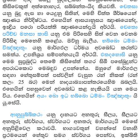
කිසිවෙකුත් අත්නොහැර, සබ්බන්තංයිද කියවති.
චෙතසා
යනු බුදු ඇස හා යෙදුනු සිතින්, මෙහි චිත්ත ශීර්ෂයෙන්
ඤාණය නිර්දිෂ්ටය. එහෙයින් ආසයානුසය ඤාණයෙන්ද,
ඉන්‍ද්‍රිය පරො පරියත්ති ඤාණයෙන්දැයි අර්ථයි.
චෙතො
පරිච්ච මනසා කාසි
යනු එම පිරිසෙහි සිත් වෙන වෙනම
පිරිසිඳ මෙනෙහි කළේය. ඔව්හු බැලීය.
භබ්බො ධම්මං
විඤ්ඤාතුං
යනු මාර්ගඵල ධර්මය අවබෝධ කරන්ට
සමත්ය. උපනිශ්‍රය සම්පන්නයැයි අර්ථයි.
එතදහොසි
යනු
මෙම සුප්‍රබුද්ධ තෙමේ කිසිසේත් තගර සිඛී පසේබුදුන්ට
අපරාධකොට මෙබඳුව උපන්නේය. ඔහුගේ මාර්ගඵල
සඳහා හේතුසම්පත් පස්වලින් වැසුන රන් නිකක් (රන්
කලං 25 බර) මෙන් හෘදයාබ්‍යාපන්තරයෙහිම බබලයි.
එහෙයින් පහසුවෙන් අවබෝධ කළ හැකියයි යන මෙය
විය. එහෙයින්
අයං ඛො ඉධ භබ්බො ධම්මං විඤ්ඤාතුං
යි
යූ.සේයි.
ආනුපුබ්බිකථං
යනු දානයට අනතුරු සීලය, සීලයට
අනතුරු ස්වර්ගය, ස්වර්ගයට අනතරු මාර්ගයැයි මෙසේ
අනුපිළිවෙල කථාවයි. භාග්‍යවතුන් වහන්සේ වනාහි
ප්‍රථමයෙන් හේතුව සමග ස්වර්ගය පෙන්වා, ඉක්බිති