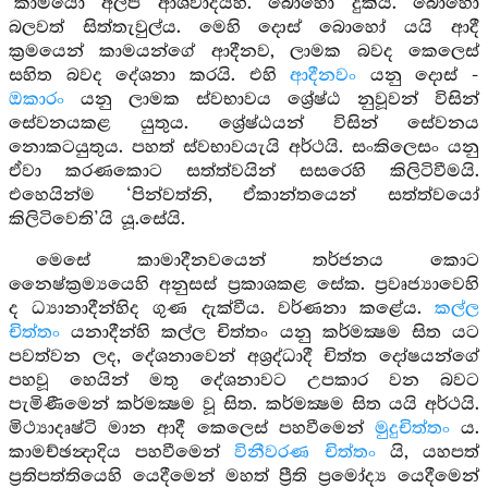
‘කාමයෝ අල්ප ආශ්වාදයහ. බොහෝ දුක්ය. බොහෝ
බලවත් සිත්තැවුල්ය. මෙහි දොස් බොහෝ යයි ආදී
ක්‍රමයෙන් කාමයන්ගේ ආදීනව, ලාමක බවද කෙලෙස්
සහිත බවද දේශනා කරයි. එහි
ආදීනවං
යනු දොස් -
ඔකාරං
යනු ලාමක ස්වභාවය ශ්‍රේෂ්ඨ නුවූවන් විසින්
සේවනයකළ යුතුය. ශ්‍රේෂ්ඨයන් විසින් සේවනය
නොකටයුතුය. පහත් ස්වභාවයැයි අර්ථයි. සංකිලෙසං යනු
ඒවා කරණකොට සත්ත්වයින් සසරෙහි කිලිටිවීමයි.
එහෙයින්ම ‘පින්වත්නි, ඒකාන්තයෙන් සත්ත්වයෝ
කිලිටිවෙති’යි යූ.සේයි.
මෙසේ කාමාදීනවයෙන් තර්ජනය කොට
නෛෂ්ක්‍රම්‍යයෙහි අනුසස් ප්‍රකාශකළ සේක. ප්‍රවෘජ්‍යාවෙහි
ද ධ්‍යානාදීන්හිද ගුණ දැක්වීය. වර්ණනා කළේය.
කල්ල
චිත්තං
යනාදීන්හි කල්ල චිත්තං යනු කර්මක්‍ෂම සිත යට
පවත්වන ලද, දේශනාවෙන් අශ්‍රද්ධාදී චිත්ත දෝෂයන්ගේ
පහවූ හෙයින් මතු දේශනාවට උපකාර වන බවට
පැමිණීමෙන් කර්මක්‍ෂම වූ සිත. කර්මක්‍ෂම සිත යයි අර්ථයි.
මිථ්‍යාදෘෂ්ටි මාන ආදී කෙලෙස් පහවීමෙන්
මුදුචිත්තං
ය.
කාමච්ඡන්‍දාදිය පහවීමෙන්
විනීවරණ චිත්තං
යි, යහපත්
ප්‍රතිපත්තියෙහි යෙදීමෙන් මහත් ප්‍රීති ප්‍රමෝද්‍ය යෙදීමෙන්