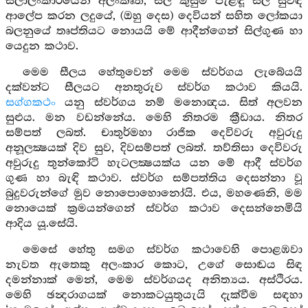
සීලාලංකාරයෙන් අලංකෘත, සිල් කුසුම පැළඳූ සිල් සුවඳ
ආලේප කරන ලදුයේ, (ඔහු දෙස) දෙවියන් සහිත ලෝකයා
බලනුයේ තෘප්තියට නොයයි මේ ආදීන්ගෙන් සිල්ගුණ හා
යෙදුන කථාව.
මෙම සීලය හේතුවෙන් මෙම ස්වර්ගය ලැබේයයි
දක්වන්ට සීලයට අනතුරුව ස්වර්ග කථාව කියයි.
සග්ගකථං
යනු ස්වර්ගය නම් මනොඥය. සිත් අලවන
සුළුය. මන වඩන්නේය. මෙහි නිතරම ක්‍රීඩාය. නිතර
සම්පත් ලබත්. චාතුර්මහා රාජික දෙවිවරු අවුරුදු
අනූලක්‍ෂයක් දිව සුව, දිවසම්පත් ලබත්. තව්තිසා දෙවිවරු
අවුරුදු තුන්කෝටි හැටලක්‍ෂයක්ය යන මේ ආදී ස්වර්ග
ගුණ හා බැඳි කථාව. ස්වර්ග සම්පත්තිය දෙසන්නා වූ
බුදුවරුන්ගේ මුව නොපොහොනෝයි. එය, මහණෙනි, මම
නොයෙක් ක්‍රමයන්ගෙන් ස්වර්ග කථාව දෙසන්නෙමියි
ආදිය යූ.සේයි.
මෙසේ හේතු සමග ස්වර්ග කථාවෙහි පොළඹවා
නැවත ඇතෙකු අලංකාර කොට, උගේ සොඬය සිඳ
දමන්නාක් මෙන්, මෙම ස්වර්ගයද අනිත්‍යය. අස්ථිරය.
මෙහි ඡන්‍දරාගයක් නොකටයුතුයැයි දැක්වීම සඳහා