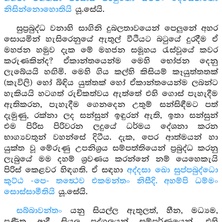
නිසින්නොහොතියි
යූ.සේයි.
සුප්‍රබුද්ධ වනාහි සාගිනි දුබලතාවයෙන් පෙලුනේ අහර
සොයමින් හැසිරෙනුයේ ඇතුල් වීථියට බටුයේ දුරදීම ඒ
මහජන හමුව දැක මේ මහජන සමූහය රැස්වූයේ කවර
කරුණකින්ද? ඒකාන්තයෙන්ම මෙහි භෝජන දෙනු
ලැබේයයි හඟිමි. මෙහි ගිය කල්හි කිසියම් කෑයුත්තතක්
(කැවිලි) හෝ බිඳිය යුත්තක් හෝ ඒකාන්තයෙන්ම ලබන්ට
හැකියයි හටගත් රුචිකත්වය ඇත්තේ එහි ගොස් පැහැදීම
ඇතිකරන, පැහැදීම ගෙනදෙන උතුම් සන්සිඳීමට පත්
දැමුණු, රක්නා ලද සන්සුන් ඉඳුරන් ඇති, ඉතා සන්සුන්
එම පිරිස පිරිවරන ලදුයේ ධර්මය දේශනා කරන
භාග්‍යවතුන් වහන්සේ දිටීය. දැක, පෙර ආත්මයන් හා
යුක්ත වූ මේරුණු උපනිශ්‍රය සම්පත්තියෙන් ප්‍රබුද්ධ කරනු
ලැබුයේ මම දහම් ශ්‍රවණය කරන්නේ නම් යෙහෙකැයි
පිරිස් කෙළවර හිඳගති. ඒ සඳහා
අද්දසා ඛො සුප්පබුද්ධො
කුට්ඨ -පෙ- තත්‍ථෙව එකමන්තං නිසීදි. අහම්පි ධම්මං
සොස්සාමීතියි
යූ.සේයි.
සබ්බාවන්තං
යනු සියල්ල ඇතුලත්, හීන, මධ්‍යම,
ප්‍රණීත ආදී සියලු පුද්ගලයන් සම්පූර්ණයෙන්, එහි