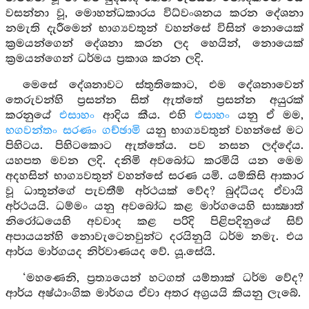
වසන්නා වූ, මොහන්ධකාරය විධ්වංශනය කරන දේශනා
නමැති දැරීමෙන් භාග්‍යවතුන් වහන්සේ විසින් නොයෙක්
ක්‍රමයන්ගෙන් දේශනා කරන ලද හෙයින්, නොයෙක්
ක්‍රමයන්ගෙන් ධර්මය ප්‍රකාශ කරන ලදි.
මෙසේ දේශනාවට ස්තුතිකොට, එම දේශනාවෙන්
තෙරුවන්හි ප්‍රසන්න සිත් ඇත්තේ ප්‍රසන්න අයුරක්
කරනුයේ
එසාහං
ආදිය කීය. එහි
එසාහං
යනු ඒ මම,
භගවන්තං සරණං ගච්ඡාමි
යනු භාග්‍යවතුන් වහන්සේ මට
පිහිටය. පිහිටකොට ඇත්තේය. පව නසන ලද්දේය.
යහපත මවන ලදි. දනිමි අවබෝධ කරමියි යන මෙම
අදහසින් භාග්‍යවතුන් වහන්සේ සරණ යමි. යම්කිසි ආකාර
වූ ධාතූන්ගේ පැවතීම් අර්ථයක් වේද? බුද්ධියද ඒවායි
අර්ථයයි. ධම්මං යනු අවබෝධ කළ මාර්ගයෙහි සාක්‍ෂාත්
නිරෝධයෙහි අවවාද කළ පරිදි පිළිපදිනුයේ සිව්
අපායයන්හි නොවැටෙනවුන්ට දරයිනුයි ධර්ම නමැ. එය
ආර්ය මාර්ගයද නිර්වාණයද වේ. යූ.සේයි.
‘මහණෙනි, ප්‍රත්‍යයෙන් හටගත් යම්තාක් ධර්ම වේද?
ආර්ය අෂ්ඨාංගික මාර්ගය ඒවා අතර අග්‍රයයි කියනු ලැබේ.