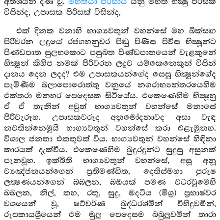
අතිශයින් දීණ වූ.
මහතියා පරිසාය
යනු මහත් භික්‍ෂු පිරිසක්
විසින්ද, උපාසක පිරිසක් විසින්ද,
එක් දිනක වනාහි භාග්‍යවතුන් වහන්සේ මහ බික්සඟ
පිරිවරන ලදුයේ රජගහනුවර පිඬු පිණිස පිවිස භික්‍ෂූන්ට
පිණ්ඩපාත සුලභකොට පසුබත පිණ්ඩපාතයෙන් වැළකුනේ
භික්‍ෂූන් කිහිප නමක් පිරිවරන ලදුව යම්කෙනෙකුන් විසින්
දානය දෙන ලදද? එම උපාසකයන්ගේද සෙසු භික්‍ෂූන්ගේද
පැමිණීම බලාපොරොත්තු වනුයේ නගරාභ්‍යන්තරයෙහිම
එක්තරා මනහර පෙදෙසක සිටියේය. එකෙණෙහිම භික්‍ෂූහු
ඒ ඒ තැනින් අවුත් භාග්‍යවතුන් වහන්සේ මනාසේ
පිරිවැරූහ. උපාසකවරුද අනුමෝදනාවද අසා වැඳ
නවතින්නෙමුයි භාග්‍යවතුන් වහන්සේ කරා එළැඹුනහ.
විශාල ජනතා එකතුවක් විය. භාග්‍යවතුන් වහන්සේ හිඳිනා
කාරයක් දැක්වීය. එකෙණෙහිම බුදුරදුන්ට සුදුසු අසුනක්
පැනවූහ. ඉක්බිති භාග්‍යවතුන් වහන්සේ, අසූ අනූ
ව්‍යඤ්ජනයන්ගෙන් ප්‍රතිමණ්ඩිත, දෙතිස්මහා පුරුෂ
ලක්‍ෂණයන්ගෙන් බබලන, බඹයක් පමණ වටරවුමෙහි
බබලන, නිල්, කහ, රතු, සුදු, මදටිය (මිශ්‍ර) ප්‍රභාෂ්වර
වශයෙන් වූ, ෂට්වර්ණ බුද්ධරශ්මීන් විහිදුවමින්,
රූපකායශ්‍රීයෙන් එම මුලු පෙදෙසම බබුලුවමින් තාරා