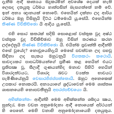
දැනීම ආදී කෘත්‍යය සිදුකරමින් අවශේෂ දෙයක් නැති
ලෙසද දතයුතු ධර්මය හාත්පසින් බැසගත්තේ නම් වේ.
ඉන් අන්‍ය ඥානයක් නොවේ. එහෙයින් දක්නා ලද ආර්ය
ධර්මය ඔහු විසිනුයි දිට්ඨ ධම්මොයි යූ.සේයි. එහෙයින්ම
තිණ්ණ විචිකිච්ඡො
යි ආදිය යූ.සේයි.
එහි සොර කතරක් සදිසි සොළොස් වස්තුක වූද අෂ්ඨ
වස්තුක වූද විචිකිච්ඡාව ඔහු විසින් තරණය කරන
ලද්දේනුයි
තිණ්ණ විචිකිච්ඡො
යි. එයින්ම ප්‍රවෘත්ති ආදීන්හි
එසේ වූයේද? නොවූයෙහිදැයි මෙසේ පවත්වන ලද පහවූ
සිඳිනා ලද සැකය ඔහුටනුයි
විගතකථං කථොයි
.
සාවද්‍යකර පාපධර්මයන්ගේ ප්‍රහීණ කළ හෙයින් එයට
ප්‍රතිපක්‍ෂ වූ, සීලාදී ගුණයන්හිද මනාව පිහිටි හෙයින්
විශාරදත්වයට, විශාරද බවට ව්‍යක්ත භාවයට
පැමිණියේනුයි
වෙසාරජ්ජප්පත්තොයි
. ඔහුට අනෙකෙක්
උපකාර නොකරයි. අන්‍යයාගේ ශ්‍රද්ධාවෙන් මෙම ශාස්තෲ
ශාසනයෙහි නොපවතීනුයි
අපරප්පච්චයො
යි.
අභික්කන්තං
ආදීන්හි මෙම අභික්කන්ත ශබ්දය ක්‍ෂය,
සුන්දර, මන වඩන අනුමෝදනා ආදී නොයෙක් අර්ථයන්
හි පෙනේ. මෙහි වනාහි අනුමෝදනායෙහි දතයුතුය.