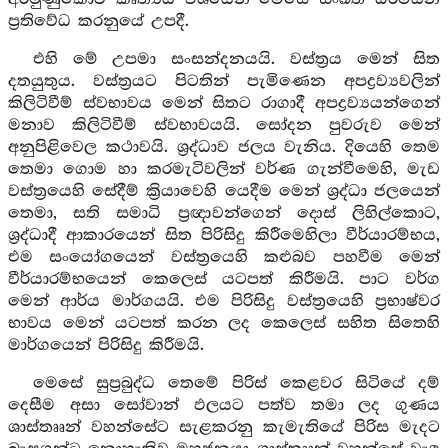
ප්‍රතිවේධ කරනුයේ උපදී.
එහි මේ උපමා සංසන්දනයයි. වස්ත්‍රය මෙන් සිත
දතයුතුය. වස්ත්‍රයට පිටතින් පැමිණෙන අපද්‍රව්‍යවලින්
කිලිටිවීම් ස්වභාවය මෙන් සිතට රාගාදී අපද්‍රව්‍යයන්ගෙන්
මනාව කිලිටිවීම් ස්වභාවයයි. සෝදන පුවරුව මෙන්
අනුපිළිවෙල කථාවයි. ශ්‍රද්ධාව ජලය වැනිය. දියෙහි තෙම
තෙමා ගොම හා කරමැටිවලින් වර්ණ ගැන්වීමෙහි, මැඩ
වස්ත්‍රයෙහි සේදීම් ක්‍රියාවෙහි යෙදීම මෙන් ශ්‍රද්ධා ජලයෙන්
තෙමා, සති සමාධි ප්‍රඥාවන්ගෙන් දොස් ලිහිල්කොට,
ශ්‍රද්ධාදී ආකාරයෙන් සිත පිරිසිදු කිරීමෙහිලා වීර්යාරම්භය,
එම සංයෝගයෙන් වස්ත්‍රයෙහි කළුබව පහවීම මෙන්
වීර්යාරම්භයෙන් කෙලෙස් යටපත් කිරීමයි. පාට වර්ග
මෙන් ආර්ය මාර්ගයයි. එම පිරිසිදු වස්ත්‍රයෙහි ප්‍රභාෂ්වර
භාවය මෙන් යටපත් කරන ලද කෙලෙස් සහිත සිතෙහි
මාර්ගයෙන් පිරිසිදු කිරීමයි.
මෙසේ සුප්‍රබුද්ධ තෙමේ පිරිස් කෙළවර සිටියේ දම්
දෙසීම අසා සෝවාන් ඵලයට පත්ව තමා ලද ගුණය
ශාස්තෲන් වහන්සේට සැළකරනු කැමැතියේ පිරිස මැදට