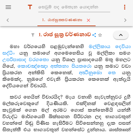
1. රාජසුත‍්තවණ‍්ණනා
1. රාජ සූත්‍ර වර්ණනාව
මහා වර්ගයෙහි පළමුවැන්නෙහි
මල්ලිකාය දෙවියා
සද්ධිං
යනු තමාගේ අගමෙහෙසිය වූ මල්ලිකා සමග
උපරිපාසාද වරගතො
යනු විශාල ප්‍රාසාදයෙහි මතු මහලට
ගියේ,
කොචඤ්ඤො අත්තනා පියතරො
යනු තමාට වඩා
ප්‍රියකරන අන්කිසි කෙනෙක්,
අත්‍ථිනුඛො තෙ
යනු
කිමෙක්ද, නුඹගේ එවැනි ප්‍රියකරන කෙනෙක් ඇත්දැයි
දේවියගෙන් විචාරයි.
කවර හෙයින් විචාරයිද? මැය වනාහි සැවැත්නුවර දුගී
මල්කරුවෙකුගේ දියණියකි. එක්දිනක් වෙළඳසලින්
කැවුමක් ගෙන මල් අරමට ගොස් කන්නෙමියි යන්නී
විරුද්ධ මාර්ගයෙහි බික්සඟන පිරිවරන ලද භාග්‍යවතුන්
වහන්සේ පිඬු පිණිස හැසිරීමට පිවිසෙන්නහු දැක පසන්
සිතැත්තී එය භාග්‍යවතුන් වහන්සේට දුන්නාය. ශාස්තෲන්