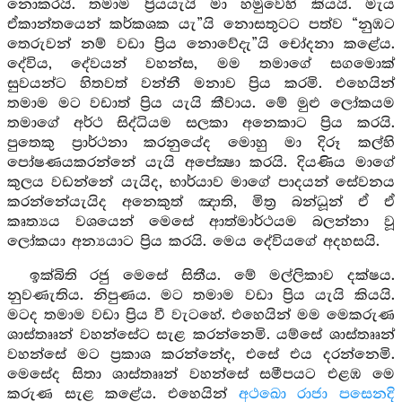
නොකරයි. තමාම ප්‍රියයැයි මා හමුවෙහි කියයි. මැය
ඒකාන්තයෙන් කර්කශක යැ”යි නොසතුටට පත්ව “නුඹට
තෙරුවන් නම් වඩා ප්‍රිය නොවේදැ”යි චෝදනා කළේය.
දේවිය, දේවයන් වහන්ස, මම තමාගේ සගමොක්
සුවයන්ට හිතවත් වන්නී මනාව ප්‍රිය කරමි. එහෙයින්
තමාම මට වඩාත් ප්‍රිය යැයි කීවාය. මේ මුළු ලෝකයම
තමාගේ අර්ථ සිද්ධියම සලකා අනෙකාට ප්‍රිය කරයි.
පුතෙකු ප්‍රාර්ථනා කරනුයේද මොහු මා දිරූ කල්හි
පෝෂණයකරන්නේ යැයි අපේක්‍ෂා කරයි. දියණිය මාගේ
කුලය වඩන්නේ යැයිද, භාර්යාව මාගේ පාදයන් සේවනය
කරන්නේයැයිද අනෙකුත් ඤාති, මිත්‍ර බන්ධූන් ඒ ඒ
කෘත්‍යය වශයෙන් මෙසේ ආත්මාර්ථයම බලන්නා වූ
ලෝකයා අන්‍යයාට ප්‍රිය කරයි. මෙය දේවියගේ අදහසයි.
ඉක්බිති රජු මෙසේ සිතීය. මේ මල්ලිකාව දක්ෂය.
නුවණැතිය. නිපුණය. මට තමාම වඩා ප්‍රිය යැයි කියයි.
මටද තමාම වඩා ප්‍රිය වී වැටහේ. එහෙයින් මම මෙකරුණ
ශාස්තෲන් වහන්සේට සැළ කරන්නෙමි. යම්සේ ශාස්තෲන්
වහන්සේ මට ප්‍රකාශ කරන්නේද, එසේ එය දරන්නෙමි.
මෙසේද සිතා ශාස්තෲන් වහන්සේ සමීපයට එළඹ මෙ
කරුණ සැළ කළේය. එහෙයින්
අථඛො රාජා පසෙනදි