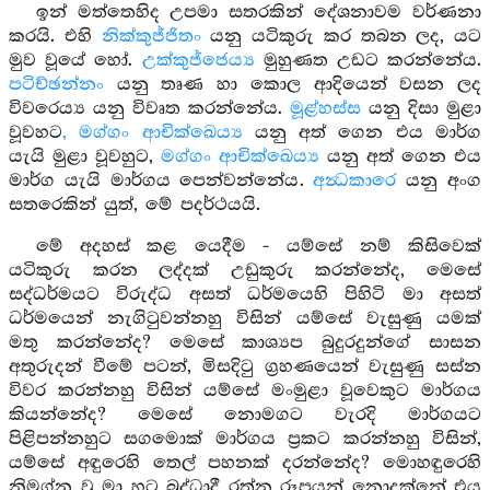
ඉන් මත්තෙහිද උපමා සතරකින් දේශනාවම වර්ණනා
කරයි. එහි
නික්කුජ්ජිතං
යනු යටිකුරු කර තබන ලද, යට
මුව වූයේ හෝ.
උක්කුජ්ජෙය්‍ය
මුහුණත උඩට කරන්නේය.
පටිච්ඡන්නං
යනු තෘණ හා කොල ආදියෙන් වසන ලද
විවරෙය්‍ය යනු විවෘත කරන්නේය.
මූළ්හස්ස
යනු දිසා මුළා
වූවහට
, මග්ගං ආචික්ඛෙය්‍ය
යනු අත් ගෙන එය මාර්ග
යැයි මුළා වූවහුට,
මග්ගං ආචික්ඛෙය්‍ය
යනු අත් ගෙන එය
මාර්ග යැයි මාර්ගය පෙන්වන්නේය.
අන්‍ධකාරෙ
යනු අංග
සතරෙකින් යුත්, මේ පදර්ථයයි.
මේ අදහස් කළ යෙදීම - යම්සේ නම් කිසිවෙක්
යටිකුරු කරන ලද්දක් උඩුකුරු කරන්නේද, මෙසේ
සද්ධර්මයට විරුද්ධ අසත් ධර්මයෙහි පිහිටි මා අසත්
ධර්මයෙන් නැගිටුවන්නහු විසින් යම්සේ වැසුණු යමක්
මතු කරන්නේද? මෙසේ කාශ්‍යප බුදුරදුන්ගේ සාසන
අතුරුදන් වීමේ පටන්, මිසදිටු ග්‍රහණයෙන් වැසුණු සස්න
විවර කරන්නහු විසින් යම්සේ මංමුළා වූවෙකුට මාර්ගය
කියන්නේද? මෙසේ නොමගට වැරදි මාර්ගයට
පිළිපන්නහුට සගමොක් මාර්ගය ප්‍රකට කරන්නහු විසින්,
යම්සේ අඳුරෙහි තෙල් පහනක් දරන්නේද? මොහඳුරෙහි
නිමග්න වූ මා හට බුද්ධාදී රත්න රූපයන් නොදක්නේ එය