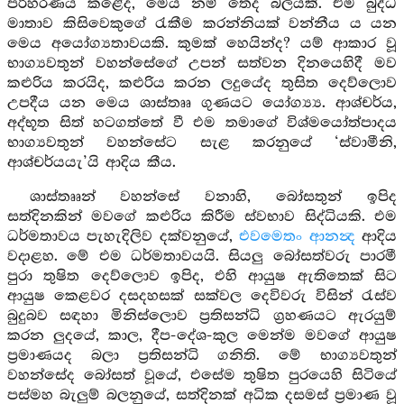
පරිහරණය කළේද, මෙය නම් තෙද බලයකි. එම බුද්ධ
මාතාව කිසිවෙකුගේ රැකීම කරන්නියක් වන්නීය ය යන
මෙය අයෝග්‍යතාවයකි. කුමක් හෙයින්ද? යම් ආකාර වූ
භාග්‍යවතුන් වහන්සේගේ උපන් සත්වන දිනයෙහිදී මව
කළුරිය කරයිද, කළුරිය කරන ලදුයේද තුසිත දෙව්ලොව
උපදීය යන මෙය ශාස්තෲ ගුණයට යෝග්‍ය්‍ය. ආශ්චර්ය,
අද්භූත සිත් හටගත්තේ වී එම තමාගේ විශ්මයෝත්පාදය
භාග්‍යවතුන් වහන්සේට සැළ කරනුයේ ‘ස්වාමීනි,
ආශ්චර්යයැ’යි ආදිය කීය.
ශාස්තෲන් වහන්සේ වනාහි, බෝසතුන් ඉපිද
සත්දිනකින් මවගේ කළුරිය කිරීම ස්වභාව සිද්ධියකි. එම
ධර්මතාවය පැහැදිලිව දක්වනුයේ,
එවමෙතං ආනන්‍ද
ආදිය
වදාළහ. මේ එම ධර්මතාවයයි. සියලු බෝසත්වරු පාරමී
පුරා තුෂිත දෙව්ලොව ඉපිද, එහි ආයුෂ ඇතිතෙක් සිට
ආයුෂ කෙළවර දසදහසක් සක්වල දෙවිවරු විසින් රැස්ව
බුදුබව සඳහා මිනිස්ලොව ප්‍රතිසන්ධි ග්‍රහණයට ඇරයුම්
කරන ලුදයේ, කාල, දීප-දේශ-කුල මෙන්ම මවගේ ආයුෂ
ප්‍රමාණයද බලා ප්‍රතිසන්ධි ගනිති. මේ භාග්‍යවතුන්
වහන්සේද බෝසත් වූයේ, එසේම තුෂිත පුරයෙහි සිටියේ
පස්මහ බැලුම් බලනුයේ, සත්දිනක් අධික දසමස් ප්‍රමාණ වූ