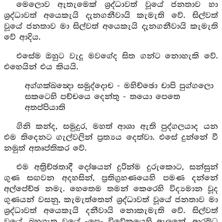
මෙලොව ඇතැමෙක් ශ්‍රද්ධාවත් වූයේ ජනතාව හා
ශ්‍රද්ධාවත් අයෙකැයි දැනගනීවායි කැමැති වේ. සිල්වත්
වූයේ ජනතාව මා සිල්වත් අයෙකැයි දැනගනීවායි කැමැති
වේ ආදිය.
එසේම ඔහුට වැදූ මවගේද සිත ගන්ට නොහැකි වේ.
එහෙයින් එය කියයි.
අග්ගක්ඛන්‍දො සමුද්දොච - මහිච්ඡො චාපි පුග්ගලො
සකටෙහි පච්චයෙ දෙන්තු - තයො පෙතෙ
අතප්පියාති
ගිනි කන්ද, සමුදුර, මහත් ආශා ඇති පුද්ගලයාද යන
එම තිදෙනට ගැල්වලින් ප්‍රත්‍යය දෙත්වා. එසේ දුන්නේ වී
නමුත් අතෘප්තිකර වේ.
එම අත්‍රිච්ඡතාදී දෝෂයන් දුරින්ම දුරුකොට, සන්සුන්
ගුණ සඟවන අදහසින්, ප්‍රතිග්‍රහණයෙහි පමණ දන්නේ
අල්පේච්ඡ නමැ. හෙතෙම තමන් කෙරෙහි විද්‍යමාන වූද
ගුණයන් වසනු, කැමැත්තෙන් ශ්‍රද්ධාවත් වූයේ ජනතාව මා
ශ්‍රද්ධාවත් අයෙකැයි දනීවායි නොකැමැති වේ. සිල්වත්
වූයේ, බහුශ්‍රැත වූයේ -පෙ- විවේකයෙහි ඇලුනේ, ආරබ්ධ