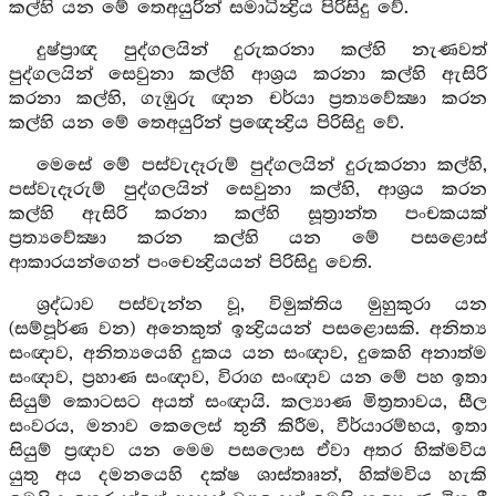
කල්හි යන මේ තෙඅයුරින් සමාධින්‍ද්‍රිය පිරිසිදු වේ.
දුෂ්ප්‍රාඥ පුද්ගලයින් දුරුකරනා කල්හි නැණවත්
පුද්ගලයින් සෙවුනා කල්හි ආශ්‍රය කරනා කල්හි ඇසිරි
කරනා කල්හි, ගැඹුරු ඥාන චර්යා ප්‍රත්‍යවේක්‍ෂා කරන
කල්හි යන මේ තෙඅයුරින් ප්‍රඥෙන්‍ද්‍රිය පිරිසිදු වේ.
මෙසේ මේ පස්වැදෑරුම් පුද්ගලයින් දුරුකරනා කල්හි,
පස්වැදෑරුම් පුද්ගලයින් සෙවුනා කල්හි, ආශ්‍රය කරන
කල්හි ඇසිරි කරනා කල්හි සූත්‍රාන්ත පංචකයක්
ප්‍රත්‍යවේක්‍ෂා කරන කල්හි යන මේ පසළොස්
ආකාරයන්ගෙන් පංචෙන්‍ද්‍රියයන් පිරිසිදු වෙති.
ශ්‍රද්ධාව පස්වැන්න වූ, විමුක්තිය මුහුකුරා යන
(සම්පූර්ණ වන) අනෙකුත් ඉන්‍ද්‍රියයන් පසළොසකි. අනිත්‍ය
සංඥාව, අනිත්‍යයෙහි දුකය යන සංඥාව, දුකෙහි අනාත්ම
සංඥාව, ප්‍රහාණ සංඥාව, විරාග සංඥාව යන මේ පහ ඉතා
සියුම් කොටසට අයත් සංඥායි. කල්‍යාණ මිත්‍රතාවය, සීල
සංවරය, මනාව කෙලෙස් තුනී කිරීම, වීර්යාරම්භය, ඉතා
සියුම් ප්‍රඥාව යන මෙම පසලොස ඒවා අතර හික්මවිය
යුතු අය දමනයෙහි දක්ෂ ශාස්තෲන්, හික්මවිය හැකි