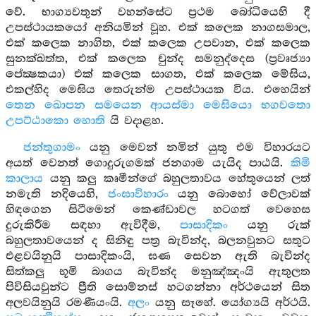
වේ. භාග්‍යවතුන් වහන්සේට ප්‍රථම බෝධියෙහි දී
උපස්ථායකයෝ අනියමින් වූහ. එක් කලෙක නාගසමාල,
එක් කලෙක නාගිත, එක් කලෙක උපවාන, එක් කලෙක
සුනක්ඛත්ත, එක් කලෙක චුන්ද සමනුද්දෙස (ප්‍රවෘජ්‍යා
පේක්‍ෂකයා) එක් කලෙක සාගත, එක් කලෙක මේඝිය,
එකල්හිද මෙඝිය තෙරුන්ම උපස්ථායක විය. එහෙයින්
තෙන ඛොපන සමයෙන ආයස්මා මෙඝියො භගවතො
උපට්ඨාකො හොති
යි වදාළහ.
ජන්තුගාමං
යනු මෙවන් නමින් යුතු එම විහාරයට
අයත් වෙනත් ගොදුරුගමක් ජනගාම යැයිද පාඨයි.
කිමි
කාලාය
යනු කලු කෘමීන්ගේ බහුලතාවය හේතුයෙන් ලත්
නමැති නදියෙහි,
ජංඝාවිහාරං
යනු බොහෝ වේලාවක්
හිඳගෙන සිටීමෙන් කෙණ්ඩාවල හටගත් වෙහෙස
දුරුකිරීම සඳහා ඇවිදීම,
පාසාදිකං
යනු රුක්
බහුලතාවයෙන් ද සිනිඳු පත්‍ර බැවින්ද, බලනවුනට සතුට
එළවයිනුයි පාසාදිකංයි, ඝණ සෙවන ඇති බැවින්ද
සිත්කලු භූමි බාගය බැවින්ද මනුඤ්ඤංයි ඇතුලත
පිවිසියවුන්ට ප්‍රීති සොම්නස් හටගන්නා අර්ථයෙන් සිත
අලවයිනුයි රමණීයංයි.
අලං
යනු සෑහේ. යෝග්‍යයි අර්ථයි.