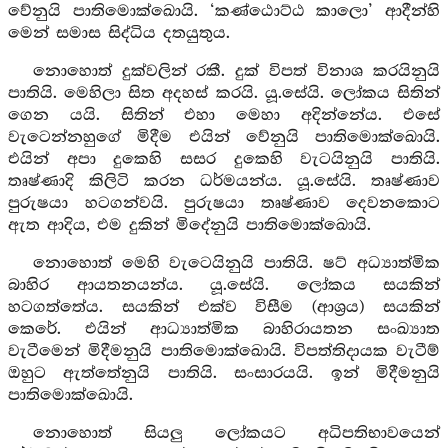
වේනුයි පාතිමොක්ඛොයි. ‘කණ්ඨොට්ඨ කාලො’ ආදීන්හි
මෙන් සමාස සිද්ධිය දතයුතුය.
නොහොත් දුක්වලින් රකී. දුක් විපත් විනාශ කරයිනුයි
පාතියි. මෙහිලා සිත අදහස් කරයි. යූ.සේයි. ලෝකය සිතින්
ගෙන යයි. සිතින් එහා මෙහා අදින්නේය. එසේ
වැටෙන්නහුගේ මිදීම එයින් වේනුයි පාතිමොක්ඛොයි.
එයින් අපා දුකෙහි සසර දුකෙහි වැටයිනුයි පාතියි.
තෘෂ්ණාදි කිලිටි කරන ධර්මයන්ය. යූ.සේයි. තෘෂ්ණාව
පුරුෂයා හටගන්වයි. පුරුෂයා තෘෂ්ණාව දෙවනකොට
ඇත ආදිය, එම දුකින් මිදේනුයි පාතිමොක්ඛොයි.
නොහොත් මෙහි වැටෙයිනුයි පාතියි. ෂට් අධ්‍යාත්මික
බාහිර ආයතනයන්ය. යූ.සේයි. ලෝකය සයකින්
හටගත්තේය. සයකින් එක්ව විසීම (ආශ්‍රය) සයකින්
කෙරේ. එයින් ආධ්‍යාත්මික බාහිරායතන සංඛ්‍යාත
වැටීමෙන් මිදීමනුයි පාතිමොක්ඛොයි. විපත්තිදායක වැටීම්
ඔහුට ඇත්තේනුයි පාතියි. සංසාරයයි. ඉන් මිදීමනුයි
පාතිමොක්ඛොයි.
නොහොත් සියලු ලෝකයට අධිපතිභාවයෙන්