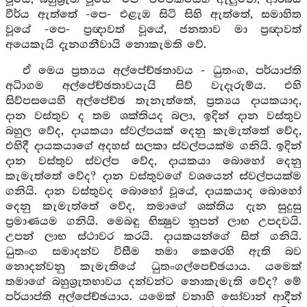
වීර්ය ඇත්තේ -පෙ- එළැඹ සිටි සිහි ඇත්තේ, සමාහිත
වූයේ -පෙ- ප්‍රඥාවත් වූයේ, ජනතාව මා ප්‍රඥාවත්
අයෙකැයි දැනගනීවායි නොකැමති වේ.
ඒ මෙය ප්‍රත්‍යය අල්පේච්ඡතාවය - ධුතංග, පර්යාප්ති
අධිාගම අල්පේච්ඡතාවයැයි සිව් වැදෑරුම්ය. එහි
සිව්පසයෙහි අල්පේච්ඡ තැනැත්තේ, ප්‍රත්‍යය දායකයාද,
දාන වස්තුව ද තම ශක්තියද බලා, ඉදින් දාන වස්තුව
බහුල වේද, දායකයා ස්වල්පයක් දෙනු කැමැත්තේ වේද,
එහිදී දායකයාගේ අදහස් සලකා ස්වල්පයක්ම ගනියි. ඉදින්
දාන වස්තුව ස්වල්ප වේද, දායකයා බොහෝ දෙනු
කැමැත්තේ වේද? දාන වස්තුවගේ වශයෙන් ස්වල්පයක්ම
ගනියි. දාන වස්තුවද බොහෝ වූයේ, දායකයාද බොහෝ
දෙනු කැමැත්තේ වේද, තමාගේ ශක්තිය දැන සුදුසු
ප්‍රමාණයම ගනියි. මෙබඳු භික්‍ෂුව නූපන් ලාභ උපදවයි.
උපන් ලාභ ස්ථාවර කරයි. දායකයන්ගේ සිත් ගනියි.
ධුතංග සමාදන්ව විසීම තමා කෙරෙහි ඇති බව
නොදන්වනු කැමැතියේ ධුතංගල්පෙච්ඡයාය. යමෙක්
තමාගේ බහුශ්‍රැතභාවය දන්වන්ට නොකැමැති වේද? මේ
පර්යාප්ති අල්පේච්ඡයාය. යමෙක් වනාහි සෝවාන් ආදීන්