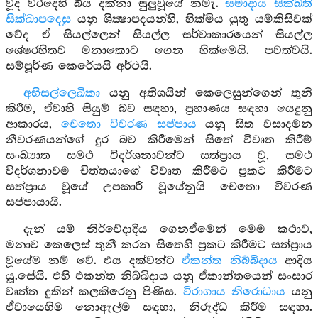
වූද වරදෙහි බිය දක්නා සුලුවූයේ නමැ.
සමාදාය සික්ඛති
සික්ඛාපදෙසු
යනු ශික්‍ෂාපදයන්හි, හික්මිය යුතු යම්කිසිවක්
වේද ඒ සියල්ලෙන් සියල්ල සර්වාකාරයෙන් සියල්ල
ශේෂරහිතව මනාකොට ගෙන හික්මෙයි. පවත්වයි.
සම්පූර්ණ කෙරේයයි අර්ථයි.
අභිසල්ලෙඛිකා
යනු අතිශයින් කෙලෙසුන්ගෙන් තුනී
කිරීම, ඒවාහි සියුම් බව සඳහා, ප්‍රහාණය සඳහා යෙදුනු
ආකාරය,
චෙතො විවරණ සප්පාය
යනු සිත වසාදමන
නීවරණයන්ගේ දුර බව කිරීමෙන් සිතේ විවෘත කිරීම්
සංඛ්‍යාත සමථ විදර්ශනාවන්ට සත්ප්‍රාය වූ, සමථ
විදර්ශනාවම චිත්තයාගේ විවෘත කිරීමට ප්‍රකට කිරීමට
සත්ප්‍රාය වූයේ උපකාරී වූයේනුයි චෙතො විවරණ
සප්පායායි.
දැන් යම් නිර්වේදාදිය ගෙනඒමෙන් මෙම කථාව,
මනාව කෙලෙස් තුනී කරන සිතෙහි ප්‍රකට කිරීමට සත්ප්‍රාය
වූයේම නම් වේ. එය දක්වන්ට
ඒකන්ත නිබ්බිදාය
ආදිය
යූ.සේයි. එහි එකන්ත නිබ්බිදාය යනු ඒකාන්තයෙන් සංසාර
වෘත්ත දුකින් කලකිරෙනු පිණිස.
විරාගාය නිරොධාය
යනු
ඒවායෙහිම නොඇල්ම සඳහා, නිරුද්ධ කිරීම සඳහා.