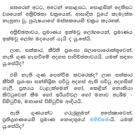
සතරෙන් අටට, අටෙන් සොළසට, සොළසින් දෙතිසට
වශයෙන් අත්‍රිච්ඡතා චක්‍රයෙන්, ආසාදිත වූයේ කැමැත්ත
නැසුනා වූ, පුරුෂයාගේ මස්තකයෙහි චක්‍රය කැරකේ.
අත්‍රිච්ඡතාවය, ප්‍රමාණය ඉක්මවූ ලෝභයෙන්, ප්‍රමාණය
ඉක්මවූ ලෝභ මදයෙන් යැයි ද යූ.සේයි.
ලාභ, සත්කාර, කීර්ති ප්‍රශංසා බලාපොරොත්තුවෙන්,
නැති ගුණ හැඟවීමේ අදහස පාපිච්ඡතාවයයි. යමක් සඳහා
යූ.සේයිද?
එහි නැති ගුණ පෙන්වීම කවරෙක්ද? ලාභ සත්කාර
කීර්ති ප්‍රශංසා සන්නිශ්‍රිත පවිටු අදහස් ඇති පවිටු අදහසින්
ගැලී, ප්‍රත්‍යය වැළැක්මෙන් හෝ, කෙළින් නොකියා
කිට්ටුවෙන් කීම හෝ ඉරියව්වල හෝ මනාව තැබීම -
පිහිටුවීම, මනාසේ පිහිටුවීම ආදියයි.
ඇති ගුණයන්ට ගරුබුහුමන් අපේක්‍ෂාවෙන්,
ප්‍රතිග්‍රහණයෙහි ප්‍රමාණ නොදතුයේ
මහිච්ඡො
යි. යමක්
යූ.සේයිද?