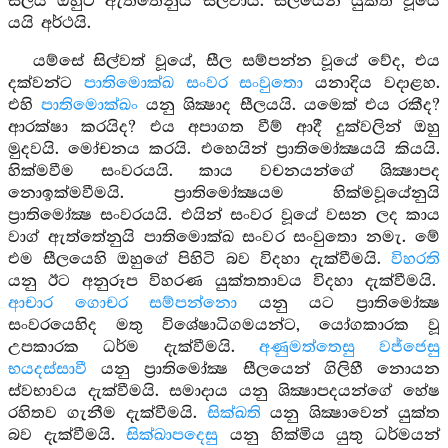
සීලය ඔහුට ඇත්තේනුයි සීලවායි. සීලයෙන් යුක්ත වූයේ
යයි අර්ථයි.
යම්සේ සිල්වත් වූයේ, සීල සම්පන්න වූයේ වේද, එය
දක්වන්ට
පාතිමොක්ඛ සංවර සංවුතො
යනාදිය වදාළහ.
එහි
පාතිමොක්ඛං
යනු ශික්‍ෂාද සීලයයි. යමෙක් එය රකීද?
ආරක්ෂා කරයිද? එය අපාගත වීම් ආදී දුක්වලින් ඔහු
මුදවයි. මෝචනය කරයි. එහෙයින් ප්‍රාතිමෝක්‍ෂයයි කියයි.
හික්මවීම සංවරයයි. කාය වචනයන්ගේ ශික්‍ෂාපද
නොඉක්මවීමයි. ප්‍රාතිමෝක්‍ෂයම හික්මවූයේනුයි
ප්‍රාතිමෝක්‍ෂ සංවරයයි. එයින් සංවර වූයේ වසන ලද කාය
වාග් ඇත්තේනුයි පාතිමොක්ඛ සංවර සංවුතො නමැ. මේ
එම සීලයෙහි ඔහුගේ පිහිටි බව විදහා දැක්වීමයි.
විහරති
යනු ඊට අනුරූප විහරණ යුක්තතාවය විදහා දැක්වීමයි.
ආචාර ගොචර සම්පන්නො
යනු යට ප්‍රාතිමෝක්‍ෂ
සංවරයෙහිද මතු විශේෂාධිගමයන්ට, යෝගකාරක වූ
උපකාරක ධර්ම දැක්වීමයි.
අණුමත්තෙසු වජ්ජෙසු
භයදස්සාවී
යනු ප්‍රාතිමෝක්‍ෂ සීලයෙන් ගිලිහී නොයන
ස්වභාවය දැක්වීමයි. සමාදාය යනු ශික්‍ෂාපදයන්ගේ හේෂ
රහිතව ගැනීම දැක්වීමයි.
සික්ඛති
යනු ශික්‍ෂාවෙන් යුක්ත
බව දැක්වීමයි.
සික්ඛාපදෙසු
යනු හික්මිය යුතු ධර්මයන්