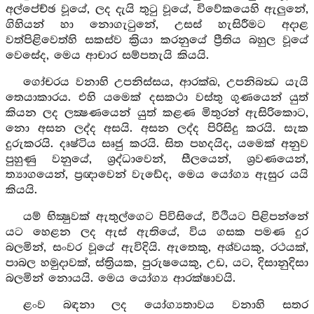
අල්පේච්ඡ වූයේ, ලද දැයි තුටු වූයේ, විවේකයෙහි ඇලුනේ,
ගිහියන් හා නොගැටුනේ, උසස් හැසිරීමට අදාළ
වත්පිළිවෙත්හි සකස්ව ක්‍රියා කරනුයේ ප්‍රීතිය බහුල වූයේ
වෙසේද, මෙය ආචාර සම්පතැයි කියයි.
ගෝචරය වනාහි උපනිස්සය, ආරක්ඛ, උපනිබන්‍ධ යැයි
තෙයාකාරය. එහි යමෙක් දසකථා වස්තු ගුණයෙන් යුත්
කියන ලද ලක්‍ෂණයෙන් යුත් කළණ මිතුරන් ඇසිරිකොට,
නො අසන ලද්ද අසයි. අසන ලද්ද පිරිසිදු කරයි. සැක
දුරුකරයි. දෘෂ්ටිය සෘජු කරයි. සිත පහදයිද, යමෙක් අනුව
පුහුණු වනුයේ, ශ්‍රද්ධාවෙන්, සීලයෙන්, ශ්‍රවණයෙන්,
ත්‍යාගයෙන්, ප්‍රඥාවෙන් වැඩේද, මෙය යෝග්‍ය ඇසුර යයි
කියයි.
යම් භික්‍ෂුවක් ඇතුල්ගෙට පිවිසියේ, වීථියට පිළිපන්නේ
යට හෙළන ලද ඇස් ඇතියේ, විය ගසක පමණ දුර
බලමින්, සංවර වූයේ ඇවිදියි. ඇතෙකු, අශ්වයකු, රථයක්,
පාබල හමුදාවක්, ස්ත්‍රියක, පුරුෂයෙකු, උඩ, යට, දිසානුදිසා
බලමින් නොයයි. මෙය යෝග්‍ය ආරක්ෂාවයි.
ළංව බඳනා ලද යෝග්‍යතාවය වනාහි සතර