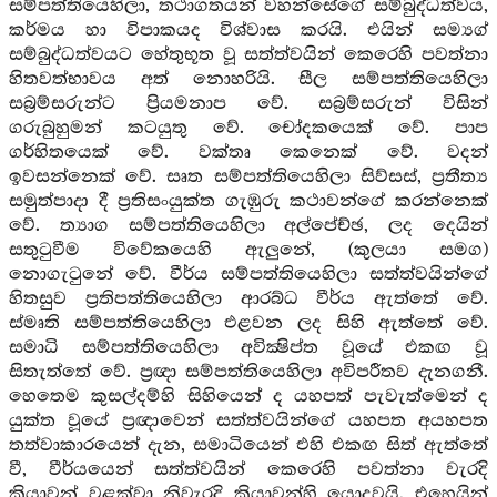
සම්පත්තියෙහිලා, තථාගතයන් වහන්සේගේ සම්බුද්ධත්වය,
කර්මය හා විපාකයද විශ්වාස කරයි. එයින් සම්‍යග්
සම්බුද්ධත්වයට හේතුභූත වූ සත්ත්වයින් කෙරෙහි පවත්නා
හිතවත්භාවය අත් නොහරියි. සීල සම්පත්තියෙහිලා
සබ්‍රම්සරුන්ට ප්‍රියමනාප වේ. සබ්‍රම්සරුන් විසින්
ගරුබුහුමන් කටයුතු වේ. චෝදකයෙක් වේ. පාප
ගර්හිතයෙක් වේ. වක්තෘ කෙනෙක් වේ. වදන්
ඉවසන්නෙක් වේ. සෘත සම්පත්තියෙහිලා සිව්සස්, ප්‍රතීත්‍ය
සමුත්පාදා දී ප්‍රතිසංයුක්ත ගැඹුරු කථාවන්ගේ කරන්නෙක්
වේ. ත්‍යාග සම්පත්තියෙහිලා අල්පේච්ඡ, ලද දෙයින්
සතුටුවීම විවේකයෙහි ඇලුනේ, (කුලයා සමග)
නොගැටුනේ වේ. වීර්ය සම්පත්තියෙහිලා සත්ත්වයින්ගේ
හිතසුව ප්‍රතිපත්තියෙහිලා ආරබ්ධ වීර්ය ඇත්තේ වේ.
ස්මෘති සම්පත්තියෙහිලා එළවන ලද සිහි ඇත්තේ වේ.
සමාධි සම්පත්තියෙහිලා අවික්‍ෂිප්ත වූයේ එකඟ වූ
සිතැත්තේ වේ. ප්‍රඥා සම්පත්තියෙහිලා අවිපරීතව දැනගනී.
හෙතෙම කුසල්දම්හි සිහියෙන් ද යහපත් පැවැත්මෙන් ද
යුක්ත වූයේ ප්‍රඥාවෙන් සත්ත්වයින්ගේ යහපත අයහපත
තත්වාකාරයෙන් දැන, සමාධියෙන් එහි එකඟ සිත් ඇත්තේ
වී, වීර්යයෙන් සත්ත්වයින් කෙරෙහි පවත්නා වැරදි
ක්‍රියාවන් වළක්වා නිවැරදි ක්‍රියාවන්හි යොදවයි. එහෙයින්