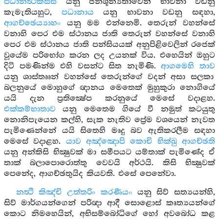
පධානත්‍ථිකස්ස
යනු ජනශූන්‍යතාවෙන් භාවනා වඩනු
කැමැතියහුට,
පධානාය
යනු භාවනා වඩනු සඳහා,
ආගච්ඡෙය්‍යාහං
යනු මම එන්නෙමි. තෙරුන් වහන්සේ
වනාහි පෙර එම ස්ථානය ජාති තෙරුන් වහන්සේ වනාහි
පෙර එම ස්ථානය ජාති පන්සියයක් අනුපිළිවෙලින් රජෙක්
වූයේම පරිභෝග කරන ලද උයනක් විය. එහෙයින් ඔහුට
දිටි පමණින්ම එහි වසන්ට සිත නැමිණි.
ආගමෙහි තාව
යනු ශාස්තෲන් වහන්සේ තෙරුන්ගේ වදන් අසා සලකා
බලනුයේ මොහුගේ ඥානය මෙතෙක් මුහුකුරා නොගියේ
යයි දැන ප්‍රතික්‍ෂේප කරනුයේ මෙසේ වදාළහ.
එක්කම්භාතාව
යනු මෙතෙම ගියේ වී නමුත් කටයුතු
නොනිපැයෙන කල්හි, සැක නැතිව ප්‍රේම වශයෙන් නැවත
පැමිණෙන්නේ යයි සිතෙහි මෘදු බව ඇතිකරලීම සඳහා
මෙසේ වදාළහ.
යාව අඤ්ඤොපි කොචි භික්ඛු ආගච්ඡති
යනු අන්කිසි භික්‍ෂුවක් මා සමීපයට යම්තාක් පැමිණේද ඒ
තාක් බලාපොරොත්තු වෙවයි අර්ථයි. කිසි භික්‍ෂුවක්
පෙනේද, ආගච්ඡතුයිද කියවති. එසේ පෙනේවා.
නත්‍ථි කිඤ්චි උත්තරිං කරණීයං
යනු සිව් සත්‍යයන්හි,
සිව් මාර්ගයන්ගෙන් පරිඥා ආදී සොළොස් කෘත්‍යයන්ගේ
කොට නිමහෙයින්, අභිසම්බෝධිගේ හෝ අවබෝධ කළ