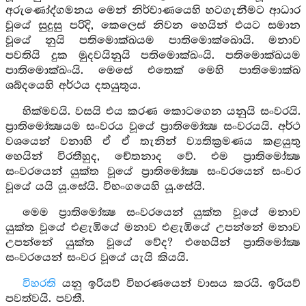
අරුණෝද්ගමනය මෙන් නිර්වාණයෙහි හටගැනීමට ආධාර
වූයේ සුදුසු පරිදි, කෙලෙස් නිවන හෙයින් එයට සමාන
වූයේ නුයි පතිමොක්ඛයම පාතිමොක්ඛොයි. මනාව
පවතියි දුක මුදවයිනුයි පතිමොක්ඛංයි. පතිමොක්ඛයම
පාතිමොක්ඛංයි. මෙසේ එතෙක් මෙහි පාතිමොක්ඛ
ශබ්දයෙහි අර්ථය දතයුතුය.
හික්මවයි. වසයි එය කරණ කොටගෙන යනුයි සංවරයි.
ප්‍රාතිමෝක්‍ෂයම සංවරය වූයේ ප්‍රාතිමෝක්‍ෂ සංවරයයි. අර්ථ
වශයෙන් වනාහි ඒ ඒ තැනින් ව්‍යතික්‍රමණය කළයුතු
හෙයින් විරතීහුද, චේතනාද වේ. එම ප්‍රාතිමෝක්‍ෂ
සංවරයෙන් යුක්ත වූයේ ප්‍රාතිමෝක්‍ෂ සංවරයෙන් සංවර
වූයේ යයි යූ.සේයි. විභංගයෙහි යූ.සේයි.
මෙම ප්‍රාතිමෝක්‍ෂ සංවරයෙන් යුක්ත වූයේ මනාව
යුක්ත වූයේ එළැඹියේ මනාව එළැඹියේ උපන්නේ මනාව
උපන්නේ යුක්ත වූයේ වේද? එහෙයින් ප්‍රාතිමෝක්‍ෂ
සංවරයෙන් සංවර වූයේ යැයි කියයි.
විහරති
යනු ඉරියව් විහරණයෙන් වාසය කරයි. ඉරියව්
පවත්වයි. පවතී.