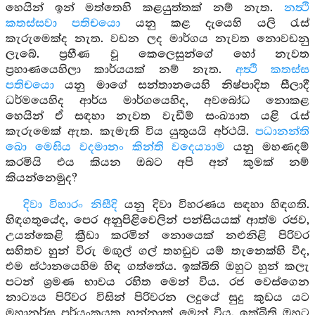
හෙයින් ඉන් මත්තෙහි කළයුත්තක් නම් නැත.
නත්‍ථි
කතස්සවා පතිචයො
යනු කළ දැයෙහි යලි රැස්
කැරුමෙක්ද නැත. වඩන ලද මාර්ගය නැවත නොවඩනු
ලැබේ. ප්‍රහීණ වූ කෙලෙසුන්ගේ හෝ නැවත
ප්‍රහාණයෙහිලා කාර්යයක් නම් නැත.
අත්‍ථි කතස්ස
පතිචයො
යනු මාගේ සන්තානයෙහි නිෂ්පාදිත සීලාදී
ධර්මයෙහිද ආර්ය මාර්ගයෙහිද, අවබෝධ නොකළ
හෙයින් ඒ සඳහා නැවත වැඩීම් සංඛ්‍යාත යළි රැස්
කැරුමෙක් ඇත. කැමැති විය යුතුයයි අර්ථයි.
පධානන්ති
ඛො මෙඝිය වදමානං කින්ති වදෙය්‍යාම
යනු මහණදම්
කරමියි එය කියන ඔබට අපි අන් කුමක් නම්
කියන්නෙමුද?
දිවා විහාරං නිසීදි
යනු දිවා විහරණය සඳහා හිඳගති.
හිඳගතුයේද, පෙර අනුපිළිවෙලින් පන්සියයක් ආත්ම රජව,
උයන්කෙළි ක්‍රීඩා කරමින් නොයෙක් නළුනිළි පිරිවර
සහිතව හුන් විරු මඟුල් ගල් තහඩුව යම් තැනෙක්හි වීද,
එම ස්ථානයෙහිම හිඳ ගත්තේය. ඉක්බිති ඔහුට හුන් කලැ
පටන් ශ්‍රමණ භාවය රහිත මෙන් විය. රජ වෙස්ගෙන
නාට්‍යය පිරිවර විසින් පිරිවරන ලදුයේ සුදු කුඩය යට
මහානර්ඝ පර්යංකයක හුන්නාක් මෙන් විය. ඉක්බිති ඔහුට