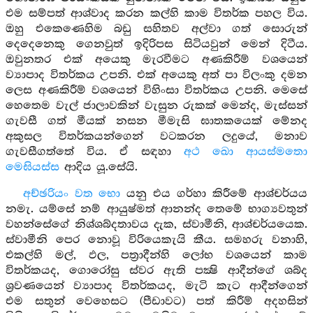
එම සම්පත් ආශ්වාද කරන කල්හි කාම විතර්ක පහල විය.
ඔහු එකෙණෙහිම බඩු සහිතව අල්වා ගත් සොරුන්
දෙදෙනෙකු ගෙනවුත් ඉදිරිපස සිටියවුන් මෙන් දිටීය.
ඔවුනතර එක් අයෙකු මැරවීමට අණකිරීම් වශයෙන්
ව්‍යාපාද විතර්කය උපනි. එක් අයෙකු අත් පා විලංකු දමන
ලෙස අණකිරීම් වශයෙන් විහිංසා විතර්කය උපනි. මෙසේ
හෙතෙම වැල් ජාලාවකින් වැසුන රුකක් මෙන්ද, මැස්සන්
ගැවසී ගත් මීයක් නසන මීමැසි ඝාතකයෙක් මේනද
අකුසල විතර්කයන්ගෙන් වටකරන ලදුයේ, මනාව
ගැවසීගත්තේ විය. ඒ සඳහා
අථ ඛො ආයස්මතො
මෙඝියස්ස
ආදිය යූ.සේයි.
අච්ඡරියං වත භො
යනු එය ගර්හා කිරීමේ ආශ්චර්යය
නමැ. යම්සේ නම් ආයුෂ්මත් ආනන්ද තෙමේ භාග්‍යවතුන්
වහන්සේගේ නිශ්ශබ්දතාවය දැක, ස්වාමීනි, ආශ්චර්යයෙක.
ස්වාමීනි පෙර නොවූ විරියෙකැයි කීය. සමහරු වනාහි,
එකල්හි මල්, ඵල, පත්‍රාදීන්හි ලෝභ වශයෙන් කාම
විතර්කයද, ගොරෝසු ස්වර ඇති පක්‍ෂි ආදීන්ගේ ශබ්ද
ශ්‍රවණයෙන් ව්‍යාපාද විතර්කයද, මැටි කැට ආදීන්ගෙන්
එම සතුන් වෙහෙසට (පීඩාවට) පත් කිරීම් අදහසින්