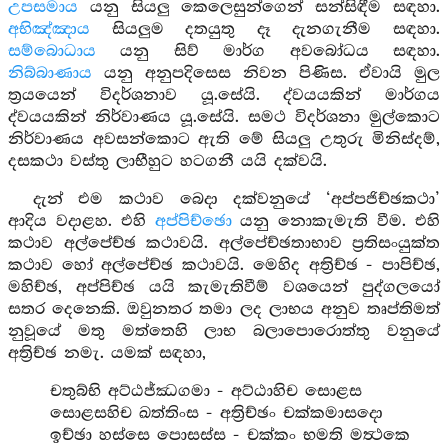
උපසමාය
යනු සියලු කෙලෙසුන්ගෙන් සන්සිඳීම සඳහා.
අභිඤ්ඤාය
සියලුම දතයුතු දෑ දැනගැනීම සඳහා.
සම්බොධාය
යනු සිව් මාර්ග අවබෝධය සඳහා.
නිබ්බාණාය
යනු අනුපදිසෙස නිවන පිණිස. ඒවායි මුල
ත්‍රයයෙන් විදර්ශනාව යූ.සේයි. ද්වයයකින් මාර්ගය
ද්වයයකින් නිර්වාණය යූ.සේයි. සමථ විදර්ශනා මුල්කොට
නිර්වාණය අවසන්කොට ඇති මේ සියලු උතුරු මිනිස්දම්,
දසකථා වස්තු ලාභීහුට හටගනී යයි දක්වයි.
දැන් එම කථාව බෙදා දක්වනුයේ ‘අප්පජිච්ඡකථා’
ආදිය වදාළහ. එහි
අප්පිච්ඡො
යනු නොකැමැති වීම. එහි
කථාව අල්පේච්ඡ කථාවයි. අල්පේච්ඡතාභාව ප්‍රතිසංයුක්ත
කථාව හෝ අල්පේච්ඡ කථාවයි. මෙහිද අත්‍රිච්ඡ - පාපිච්ඡ,
මහිච්ඡ, අප්පිච්ඡ යයි කැමැතිවීම් වශයෙන් පුද්ගලයෝ
සතර දෙනෙකි. ඔවුනතර තමා ලද ලාභය අනුව තෘප්තිමත්
නුවූයේ මතු මත්තෙහි ලාභ බලාපොරොත්තු වනුයේ
අත්‍රිච්ඡ නමැ. යමක් සඳහා,
චතුබ්භි අට්ඨජ්ඣගමා - අට්ඨාහිච සොළස
සොළසහිච ඛත්තිංස - අත්‍රිච්ඡං චක්කමාසදො
ඉච්ඡා හස්සෙ පොසස්ස - චක්කං භමති මත්‍ථකෙ