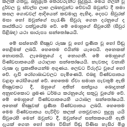
කලක් ගතවූ, බහුශ්‍රැත තෙරවරුන්ට සුදුසුය. මෙය ගිලන් වූ
දුර්වල වූ ස්වල්ප ලාභ ලබනවුන්ට වේවායි ඔවුන්ට දී තමා
කසල ගොඩවල් ආදියෙන් කඩමාලු ඇහිඳ, දෙපට සිවුරක්
මසා හෝ ඔවුන්ගේ පැරැණි සිවුරු ගෙන දරනුයේ ද
තෘප්තියට පත්වූයේම වේ. මේ මොහුගේ සිවුරෙහි (සිවුර
පිළිබඳ) යථා සාරුප්‍ය සන්තෝෂයයි.
මේ සස්නෙහි භික්‍ෂුව රූක්‍ෂ වූ හෝ ප්‍රණීත වූ හෝ පිඬු
හෙළිමක් ලබයි. හෙතෙම එයින්ම යැපෙයි. අනෙකක්
නොපතයි. ලැබෙනුයේ ද නොගනී. මේ මොහුගේ
පිණ්ඩපාතයෙහි යථාලාභ සන්තෝෂයයි. නැවතද වනාහි
රූක්‍ෂ දෑ ප්‍රකෘතියෙන්ම අගුණය. ලෙඩට විරුද්ධ වූයේ හෝ
වේ. දැඩි රෝගාබාධවලට පැමිණෙයි. එබඳු පිණ්ඩපාතය
වළඳා රෝගියෙක් වේ. හෙතෙම ඒවා සමාන පැවතුම් ඇති
භික්‍ෂුවකට දී, ඔහුගේ අතින් සත්ප්‍රාය බොදුනක්
අනුභවකොට ශ්‍රමණ ධර්මය කරනුයේද සතුටු වූයේම වේ.
මේ මොහුගේ පිණ්ඩපාතයෙහි යථාබල සන්තෝෂයයි.
අනෙක් භික්‍ෂුවක් ප්‍රණීත පිණ්ඩපාතය ලබයි. හෙතෙම
මෙම පිණ්ඩපාතය පැවිදිව කලක් ගතවූවනට සුදුසු යයි
සිවුරෙහි මෙන් ඔවුන්ට දී, ඔවුන්ගේ සන්තකයෙහි ඇති
දැයක් ගෙන හෝ තමා විසින් පිඬු පිණිස හැසිර මිශ්‍ර