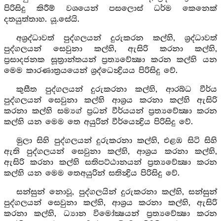
පිරිසිදු කිරීම් වශයෙන් පසලොස් ධර්ම කෙනෙක්
දතයුත්තාහ. යූ.සේයි.
අශ්‍රද්ධාවත් පුද්ගලයන් දුරුකරන කල්හි, ශ්‍රද්ධාවත්
පුද්ගලයන් සෙවුනා කල්හි, ඇසිරි කරනා කල්හි,
ප්‍රසාදජනක සූත්‍රාන්තයන් ප්‍රත්‍යවේක්‍ෂා කරන කල්හි යන
මෙම කාරණාත්‍රයයෙන් ශ්‍රද්ධෙන්‍ද්‍රියය පිරිසිදු වේ.
කුසීත පුද්ගලයන් දුරුකරනා කල්හි, ආරබ්ධ වීර්ය
පුද්ගලයන් සෙවුනා කල්හි ආශ්‍රය කරනා කල්හි ඇසිරි
කරනා කල්හි සම්‍යග් ප්‍රධන් වීර්යයන් ප්‍රත්‍යවේක්‍ෂා කරන
කල්හි යන මෙම තෙ අයුරින් වීර්යෙන්‍ද්‍රිය පිරිසිදු වේ.
මුලා සිහි පුද්ගලයන් දුරුකරනා කල්හි, එළඹ සිටි සිහි
ඇති පුද්ගලයන් සෙවුනා කල්හි, ආශ්‍රය කරනා කල්හි,
ඇසිරි කරනා කල්හි සතිපට්ඨානයන් ප්‍රත්‍යවේක්‍ෂා කරන
කල්හි යන මෙම තෙඅයුරින් සතින්‍ද්‍රිය පිරිසිදු වේ.
සන්සුන් නොවූ, පුද්ගලයින් දුරුකරනා කල්හි, සන්සුන්
පුද්ගලයන් සෙවුනා කල්හි, ආශ්‍රය කරනා කල්හි, ඇසිරි
කරනා කල්හි, ධ්‍යාන විමෝක්‍ෂයන් ප්‍රත්‍යවේක්‍ෂා කරන