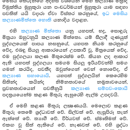
මෙඝිය තෙරුන්ගේ අදහස් වශයෙන් මෙහි කල්‍යාණ මිත්‍රාදී
විමුක්තිය මුහුකුරා යන පංචධර්මයන් මුහුකුරා යාම සඳහා
පවතිත් යයි වදාරා ඒවා විස්තර කරනුයේ,
ඉධ මෙඝිය
කල්‍යාණමිත්තෙ හොති
යනාදිය වදාළහ.
එහි
කල්‍යාණ මිත්තො
යනු යහපත්, භද්‍ර, සොඳුරු
මිත්‍රයා ඔහුටනුයි කල්‍යාණ මිත්තො. යම් සීලාදී ගුණයුත්
පුද්ගලයෙක් පාපය නසනුයේ, යහපත නියම කරනුයේ
වේද, එබඳු සියලු ආකාරයෙන් උපකාරී වූ, මිත්‍රයෙක් වේද,
එම පුද්ගලයා කලණ මිතුරෙක්ම වේ. කියන ලද ආකාර
ඇති යහපත් පුද්ගලයා සමගම සියලු ඉරියව්වන්හි සමග
ගමන් කරයිද, පවතීද ඔවුන්ගෙන් වෙන් නොවේද, ඒ
කල්‍යාණ සහායොයි
. යහපත් පුද්ගලයින් කෙරෙහිම
සිතින්ද කයින්ද නිම්නතාවයේ නම්‍රතාවයෙන්,
ප්‍රවනතාවයෙන් පවතීනුයි
කල්‍යාණ සම්පවංකොයි
පදත්‍රයයෙන්ම කළණ මිතුරු ඇසුරෙහි ඇල්ම උපදවයි.
ඒ මෙහි කළණ මිතුරු ලක්‍ෂණයයි. මෙලොව කළණ
මිතුරු තෙමේ ශ්‍රද්ධාවත් වේ. සිල්වත් වේ. ඇසූපිරූ තැන්
ඇත්තේ වේ. ත්‍යාගී වේ. වීර්යවත් වේ. ස්මෘතිමත් වේ.
එකඟ වූ සිත් ඇතියේ වේ. නැණවත් වේ. එහි ශ්‍රද්ධා