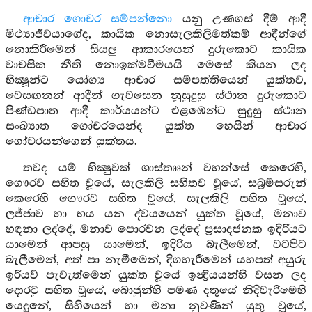
ආචාර ගොචර සම්පන්නො
යනු උණගස් දීම් ආදී
මිථ්‍යාජීවයාගේද, කායික නොසැලකිලිමත්කම් ආදීන්ගේ
නොකිරීමෙන් සියලු ආකාරයෙන් දුරුකොට කායික
වාචසික නීති නොඉක්මවීමයයි මෙසේ කියන ලද
භික්‍ෂූන්ට යෝග්‍ය ආචාර සම්පත්තියෙන් යුක්තව,
වෙසඟනන් ආදීන් ගැවසෙන නුසුදුසු ස්ථාන දුරුකොට
පිණ්ඩපාත ආදී කාර්යයන්ට එළඹෙන්ට සුදුසු ස්ථාන
සංඛ්‍යාත ගෝචරයෙන්ද යුක්ත හෙයින් ආචාර
ගෝචරයන්ගෙන් යුක්තය.
තවද යම් භික්‍ෂුවක් ශාස්තෲන් වහන්සේ කෙරෙහි,
ගෞරව සහිත වූයේ, සැලකිලි සහිතව වූයේ, සබ්‍රම්සරුන්
කෙරෙහි ගෞරව සහිත වූයේ, සැලකිලි සහිත වූයේ,
ලජ්ජාව හා භය යන ද්වයයෙන් යුක්ත වූයේ, මනාව
හඳනා ලද්දේ, මනාව පොරවන ලද්දේ ප්‍රසාදජනක ඉදිරියට
යාමෙන් ආපසු යාමෙන්, ඉදිරිය බැලීමෙන්, වටපිට
බැලීමෙන්, අත් පා නැමීමෙන්, දිගහැරීමෙන් යහපත් අයුරු
ඉරියව් පැවැත්මෙන් යුක්ත වූයේ ඉන්‍ද්‍රියයන්හි වසන ලද
දොරටු සහිත වූයේ, බොජුන්හි පමණ දතුයේ නිදිවැරීමෙහි
යෙදුනේ, සිහියෙන් හා මනා නුවණින් යුතු වූයේ,