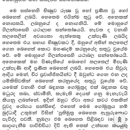
මෙ සස්නෙහි භික්‍ෂුව රූක්‍ෂ වූ හෝ ප්‍රණීත වූ හෝ
බෙහෙත් ලබයි. හෙතෙම එයින්ම තුටු වේ. අනෙකක්
නොපතයි. ලබනුයේ ද නොගනියි. මේ මොහුගේ
ගිලන්පසෙහි යථාලාභ සන්තෝෂයයි. නැවත ද වනාහි
තලතෙලින් අවශ්‍යතා ඇත්තෙකු උක්පැණි ලබයිද
හෙතෙම එය සභාග භික්‍ෂුවකට දී, ඔහුගේ අතින් තලතෙල්
ගෙන බෙහෙත් කොට මහණදම් කරනුයේද සතුටු වූයේම
වේ. මේ මොහුගේ ගිලන්පසෙහි යථාබල සන්තෝෂයයි.
අනෙකෙක් මහ පිණැතියේ බොහෝ තලතෙල් මීපැණි
උක්පැණි ආදී ප්‍රණීත බෙහෙත් ලබයි. හෙතෙම එය සිවුරු
ආදිය මෙන්, චිර ප්‍රවෘජ්ජිතයින්ට දී ඔවුන්ට ගෙන එන ලද
යම්කිසිවකින් බෙහෙත් කරනුයේද සතුටු වූයේම වේ.
යමෙක් වනාහි එක් බඳුනක ගෝමුත්‍රද එක් බඳුනක චතු
මධුරද තබා, ස්වාමීනි, කැමැති දෙයක් ගනු මැනැවැයි
කියනු ලබන්නේ. ඉදින් ඔහුට ඒවා අතර කවර එකකින්
වුවද රෝගය සන්සිඳේ. එහෙත් මෙම ගෝමුත්‍රය නම්
බුද්ධාදී උතුමන් විසින් ‘පූතිමුත්‍ර බෙහෙත ඇසුරුකොට
පැවිද්ද පවතී. නුඹලා එම බෙහෙත පිළිබඳව (බෙහෙත
සාදාගැනීම පාවිච්චිය) දිවි ඇති තෙක් උත්සාහ කටයුතු