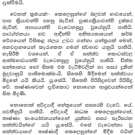
දැක්වීමයි.
වෙනත් ක්‍රමයක්:- කෙලෙසුන්ගේ බලවත් භාවයෙන්,
පාප ක්‍රියාවන්හි පහසු බැවින්. පුණ්‍යක්‍රියාවන්හි දුෂ්කර
බැවින්, අපායයන්හි වැටෙනසුලු වූයේනුයි පාතියි.
පෘථග්ජනයා භව ආදීන්හි අනිත්‍යතායෙන් කර්ම
වේගයෙන් විසිකළ ජලය උඩට ගන්නා යන්ත්‍රයක් මෙන්,
අනවදානයෙන් කැරැකෙන ගමන් ස්වභාව යනුයි පාතියි.
හැසිරීම් වශයෙන්, ඒ ඒ සත්ත්ව කොටස්වල
ආත්මභාවයන්හි වැටෙනසුලු වූයේනුයි පාතියි. චිත්ත
සන්තානය හෝ සිතම එම වැටීම්වලින් හා සසර දුකින්
මුදවානුයි පාතිමොක්ඛංයි. සිතෙහි මිදීමෙන් සත්ත්වයා
මිදුනේ යයි කියයි. යූ.සේයි. ‘සිතෙහි පිරිසිදුවෙන් පිරිසිදු
වේ. තෘෂ්ණාවෙන් දැඩිකොට නොගෙන ආශ්‍රවයන්ගෙන්
සිත මිදුණි.
නොහොත් අවිද්‍යාදී හේතුයෙන් සසරෙහි වැටේ. යේ.
පවතීනුයි පාතියි. අවිද්‍යාදී බාධක කෙලෙසුන්ගෙන්,
තෘෂ්ණා සංයෝජනයන්ගෙන් යුක්තව සසර සැරිසරන
සත්ත්වයින්ගේ යයි යූ.සේයි. එසේ වැටෙන්නා වූ
සත්ත්වයාගේ තෘෂ්ණාදී කෙලෙසුන්ගේ මිදීම එයින්