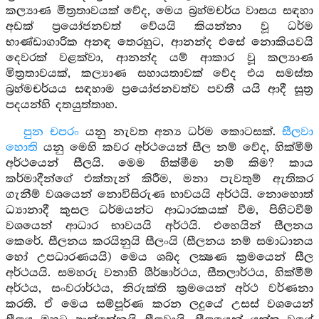
කල්‍යාණ මිත්‍රතාවයක් වේද, මෙය බ්‍රහ්මචර්ය වාසය සඳහා
අඩක් ප්‍රයෝජනවත් වේයයි කියන්නා වූ ධර්ම
භාණ්ඩාගාරික අනඳ තෙරහුට, ආනන්ද එසේ නොකියවයි
දෙවරක් වළක්වා, ආනන්ද යම් ආකාර වූ කල්‍යාණ
මිත්‍රතාවයක්, කල්‍යාණ සහායතාවක් වේද එය සමස්ත
බ්‍රහ්මචර්යය සඳහාම ප්‍රයෝජනවත්ව පවතී යයි ආදී සූත්‍ර
පදයන්හි දතයුත්තාහ.
පුන චපරං
යනු නැවත අන්‍ය ධර්ම කොටසක්.
සීලවා
හොති
යනු මෙහි කවර අර්ථයෙන් සීල නම් වේද, හික්මීම්
අර්ථයෙන් සීලයි. මෙම හික්මීම නම් කිම? කාය
කර්මාදීන්ගේ එක්තැන් කිරීම, මනා පැවතුම් ඇතිකර
ගැනීම් වශයෙන් නොවිසිරුණ භාවයයි අර්ථයි. නොහොත්
ධ්‍යානාදී කුසල ධර්මයන්ට ආධාරකයක් වීම, පිහිටවීම්
වශයෙන් ආධාර භාවයයි අර්ථයි. එහෙයින් සීලනය
කෙරේ. සීලනය කරයිනුයි සීලංයි (සීලනය නම් සමාධානය
හෝ උපධාරණයයි) මෙය ශබ්ද ලක්‍ෂණ ක්‍රමයෙන් සීල
අර්ථයයි. සමහරු වනාහි ශීර්ෂාර්ථය, සීතලාර්ථය, හික්මීම්
අර්ථය, සංවරාර්ථය, නිරුක්ති ක්‍රමයෙන් අර්ථ වර්ණනා
කරති. ඒ මෙය සම්පූර්ණ කරන ලදුයේ උසස් වශයෙන්