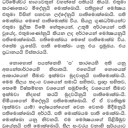
ධර්මේශ්වර භාග්‍යවතුන් වහන්සේ පතියයි කියයි. එතුමා
කරණකොට මිදේනුයි මොක්ඛොයි. පතිහුගේ මෝක්‍ෂය
එතුමා විසින් පනවන ලද්දේනුයි පාතිමොක්ඛොයි. පති
මොක්ඛය මෙසේ පාතිමොක්ඛ විය. සියලු ගුණධර්මයන්ට
එතුමා මූලික වීමේ හේතුයෙන්, උතුම් අර්ථයෙන් පති
වූයේද, එතුමාණෝනුයි කියන ලද අර්ථයෙන් මෝක්‍ෂයනුයි
පතිමොක්ඛොයි. පතිමොක්ඛය මෙසේ පාතිමොක්ඛ විය.
එසේම යූ.සේයි. පාති මොක්ඛං යනු එය ප්‍රමුඛය. එය
ප්‍රධානයයි විස්තරයයි.
නොහොත් පයන්නෙහි ‘ප’ කාරයෙහි අති යනු
අත්‍යන්තාර්ථයෙහි නිපාතයි. එහෙයින් නොයෙක්
ආකාරයෙන් සීමාව ඉක්මවා මුදවානුයි පාතිමොක්ඛංයි.
මෙම සීලය තදංග වශයෙන් සමාධි සහිතව, ප්‍රඥා සහිතව,
තෙමේ විෂ්කම්භන වශයෙන් සමුච්ඡේද වශයෙන් සීමාව
ඉක්මවා නිදහස් කරයි මුදවයිනුයි පාතිමොක්ඛංයි.
හිමියාගෙන් මිදේනුයි පතිමොක්ඛොයි. ඒ ඒ ව්‍යතික්‍රම
(ඉක්මවා යාම්) දෝෂයන්ගෙන් වෙන වෙනම මිදීමනුයි
පතිමොක්ඛොයි අර්ථයි. පති මොක්ඛයම පාති මොක්ඛංයි.
මොක්ඛො යනු නිවනයි. එම මෝක්‍ෂයාගේ පිළිබිඹුව
වූයේනුයි පති මොක්ඛොයි. සීල සංවරය වනාහි සූර්යයාට