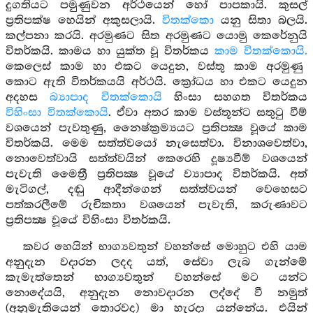
දුගතියට පමුණුවන අර්ථයෙන් හෝ පාපකායි. කුසල්
ප්‍රතිපක්ෂ හෙයින් අකුසලායි.
විතක්කො
යනු සිතා බලයි.
කල්පනා කරයි. අරමුණට සිත අරමුණට යොමු කෙරේනුයි
විතර්කයි. කාමය හා යුක්ත වූ විතර්කය
කාම විතක්කොයි.
කෙලෙස් කාම හා එකට යෙදුන, වස්තු කාම අරමුණු
කොට ඇති විතර්කයයි අර්ථයි. ක්‍රෝධය හා එකට යෙදුන
අදහස
බ්‍යාපාද විතක්කොයි
හිංසා සහගත විතර්කය
විහිංසා විතක්කොයි
. ඒවා අතර කාම වස්තූන්ට සතුටු වීම්
වශයෙන් පැවතුණු, නෛෂ්ක්‍රම්‍යයට ප්‍රතිපක්‍ෂ වූයේ කාම
විතර්කයි. මෙම සත්ත්වයෝ නැසෙත්වා. විනාශවෙත්වා,
නොවෙත්වායි සත්ත්වයින් කෙරෙහි දූෂ්‍යවීම් වශයෙන්
පැවැති මෛත්‍රී ප්‍රතිපක්‍ෂ වූයේ ව්‍යාපාද විතර්කයි. අත්
මැටිගල්, දඬු ආදීන්ගෙන් සත්ත්වයන් වෙහෙසට
පත්කරලීමේ රුචිකතා වශයෙන් පැවැති, කරුණාවට
ප්‍රතිපක්‍ෂ වූයේ විහිංසා විතර්කයි.
කවර හෙයින් භාග්‍යවතුන් වහන්සේ මොහුට එහි යාම
අනුදැන වදාරන ලදද යත්, සේවා ලැබ ගැන්මේ
කැමැත්තෙන් භාග්‍යවතුන් වහන්සේ මට යන්ට
නොදේයයි, අනුදැන නොවදාරන ලද්දේ වී නමුත්
(අනුමැතියෙන් තොරවද) මා හැරදා යන්නේය. එයින්