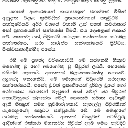
පමණින් යැපෙනුයේ සතුටට පත්වූවෙකැයි කියනු ලැබේ.
යහපත් ආකාරයෙන් භාග්‍යවතුන් වහන්සේ විසින්
අනුදැන වදාළ ක්‍රමවලින් ප්‍රත්‍යයන්ගෙන් සතුටුවීම -
සන්තුෂ්ටියයි අර්ථ වශයේ වනාහි උස් පහත් කවරාකාර
හෝ ප්‍රත්‍යයෙකින් සන්තෝෂ වීමයි. එය දොළොස් ආකාර
වේ. කෙසේද යත්, සිවුරෙහි යථාලාභ සන්තෝෂය යථාබල
සන්තෝෂය, යථා සාරුප්ප සන්තෝෂයයි ත්‍රිවිධය.
පිණ්ඩපාතාදීන්හිද එසේය.
එහි මේ ප්‍රභේද වර්ණනාවයි. මේ සස්නෙහි භික්‍ෂුව
මනෝඥ වූ හෝ අමනෝඥ වූ සිවුරක් ලබයි. හෙතෙම
එයින්ම යැපෙයි. අනෙකක් බලාපොරොත්තු නොවේ.
ලදුයේද නොගනියි. මේ මොහුගේ සිවුරෙහි යථාලාභ
සන්තෝෂයයි. එසේද වුවත් ප්‍රකෘතියෙන් දුර්වල වූයේ හෝ
රෝගාබාධ ජරාවෙන් මැඩුනේ හෝ වේද? බර සිවුරක්
පොරවනුයේ ක්ලාන්ත වේද? හෙතෙම සමාන පැවතුම්
ඇති භික්‍ෂූන් සමග හුවමාරුකොට සැහැල්ලු සිවුරකිාන්
යැපෙනුයේද සතුටට පත්වූයේම වේ. මේ මොහුගේ
යථාබල සන්තෝෂයයි. අනෙක් භික්‍ෂුවක්, පටසිවුරු
ආදීන්ගේ එක්තරා මහානර්ඝ සිවුරක් ලැබ මෙය පැවිදිව