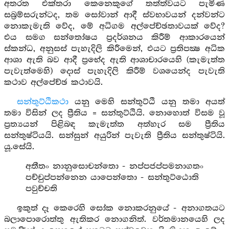
අතරත එක්තරා කෙනෙකුගේ තත්ත්වයට පැමිණ
සබ්‍රම්සරුන්ටද, තම සෝවාන් ආදී ස්වභාවයන් දන්වන්ට
නොකැමැති වේද, මේ අධිගම අල්පේච්ඡතාවයක් වේද?
එය සමග සන්තෝෂය ප්‍රදර්ශනය කිරීම් ආකාරයෙන්
ස්කන්ධ, අනුසස් පැහැදිලි කිරීමෙන්, එයට ප්‍රතිපක්‍ෂ අධික
ආශා ඇති බව ආදී ප්‍රභේද ඇති ආශාචාරයෙහි (කැමැත්ත
පැවැත්මෙහි) දොස් පැහැදිලි කිරීම් වශයෙන්ද පැවැති
කථාව අල්පේච්ඡ කථාවයි.
සන්තුට්ඨිකථා
යනු මෙහි සන්තුට්ඨි යනු තමා අයත්
තමා විසින් ලද ප්‍රීතිය = සන්තුට්ඨියි. නොහොත් විසම වූ
ප්‍රත්‍යයන් පිළිබඳ කැමැත්ත අත්හැර සම ප්‍රීතිය
සන්තුෂ්ටියයි. සන්සුන් අයුරින් පැවැති ප්‍රීතිය සන්තුෂ්ටියි.
යූ.සේයි.
අතීතං නානුසොචන්තො - නප්පජප්පමනාගතං
පච්චුප්පන්නෙන යාපෙන්තො - සන්තුට්ඨොති
පවුච්චති
ඉකුත් දෑ කෙරෙහි සෝක නොකරනුයේ - අනාගතයට
බලාපොරොත්තු ඇතිකර නොගනිත්. වර්තමානයෙහි ලද