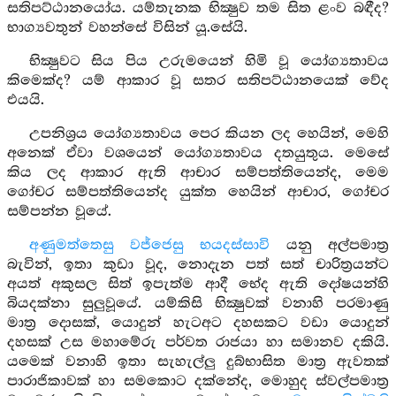
සතිපට්ඨානයෝය. යම්තැනක භික්‍ෂුව තම සිත ළංව බඳීද?
භාග්‍යවතුන් වහන්සේ විසින් යූ.සේයි.
භික්‍ෂුවට සිය පිය උරුමයෙන් හිමි වූ යෝග්‍යතාවය
කිමෙක්ද? යම් ආකාර වූ සතර සතිපට්ඨානයෙක් වේද
එයයි.
උපනිශ්‍රය යෝග්‍යතාවය පෙර කියන ලද හෙයින්, මෙහි
අනෙක් ඒවා වශයෙන් යෝග්‍යතාවය දතයුතුය. මෙසේ
කිය ලද ආකාර ඇති ආචාර සම්පත්තියෙන්ද, මෙම
ගෝචර සම්පත්තියෙන්ද යුක්ත හෙයින් ආචාර, ගෝචර
සම්පන්න වූයේ.
අණුමත්තෙසු වජ්ජෙසු භයදස්සාවි
යනු අල්පමාත්‍ර
බැවින්, ඉතා කුඩා වූද, නොදැන පත් සත් චාරිත්‍රයන්ට
අයත් අකුසල සිත් ඉපැත්ම ආදී භේද ඇති දෝෂයන්හි
බියදක්නා සුලුවූයේ. යම්කිසි භික්‍ෂුවක් වනාහි පරමාණු
මාත්‍ර දොසක්, යොදුන් හැටඅට දහසකට වඩා යොදුන්
දහසක් උස මහාමේරු පර්වත රාජයා හා සමානව දකියි.
යමෙක් වනාහි ඉතා සැහැල්ලු දුබ්භාසිත මාත්‍ර ඇවතක්
පාරාජිකාවක් හා සමකොට දක්නේද, මොහුද ස්වල්පමාත්‍ර