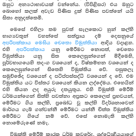
ඔහුට අන්‍යථාභාවයක් වන්නේය. (විපිළිසර) එය ඔහුට
බොහෝ කලක් අවැඩ පිණිස දුක් පිණිස පවත්නේ යයි
සිතා අනුදත්තෙමි.
මෙසේ එහිලා තම පුවත් සැලකොට හුන් කල්හි
භාග්‍යවතුන් වහන්සේ සත්ප්‍රාය දම් දෙසනුයේ
අපරිපක්කාය මෙඝිය චෙතො විමුත්තියා
ආදිය වදාළහ.
එහි
අපරිපක්කාය
යනු මේරීමට නොපත්, චෙතො
විමුත්තියා යනු සිත කෙලෙසුන්ගෙන් මිදීමෙහි,
පූර්වභාගයෙහි තදංග වශයෙන් ද, විෂ්කම්භන වශයෙන් ද
කෙලෙසුන්ගෙන් සිතෙහි විමුක්තිය වේ. පසුකලැ
සමුච්ඡේද වශයෙන් ද පටිප්පස්සද්ධි වශයෙන් ද වේ. එම
විමුක්තිය යට විස්තර වශයෙන් කියන ලද්දේමය. එහෙයින්
එහි කියන ලද අයුරු දතයුතුය. එහි විමුක්ති මේරීම්
ධර්මයන්ගෙන් සිත්හි පවත්නා අප්‍රකට කෙලෙස් ප්‍රභවයන්,
මේරීමට ගිය කල්හි, ප්‍රබෝධ වූ කල්හි විදර්ශනාවෙන්
මාර්ගය ගැබ් ගන්වන්නී මේරීමට යන්නී චිත්ත විමුක්තිය
මේරීමට ගියේ නම් වේ. එසේ නොමැති කල්හි
නොමේරුණේ නමැ.
විමුක්ති මේරීම් කාරක ධර්ම කවරේද, ශ්‍රද්ධේන්‍ද්‍රියයාගේ