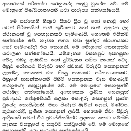
ආහාරයක් පරිභෝග කරනුයේද සතුටු වූයේම වේ. මේ
මොහුගේ පිණ්ඩපාතයෙහි යථා සාරුප්‍ය සන්තෝෂයයි.
මේ සස්නෙහි භික්‍ෂුව සිතට ප්‍රිය වූ හෝ නොවූ හෝ
යටත් පිරිසෙයින් තණ කුටියකට හෝ තණ අතුරන ලද
ස්ථානයක් වූ සෙනසුනකට පැමිණෙයි. හෙතෙම එයින්ම
සන්තෘප්ත වේ. නැවත අන්‍ය වඩා සුන්දර ස්ථානයකට
හෝ පැමිණේද? එය නොගනී. මේ මොහුගේ සෙනසුන්හි
යථාලාභ සන්තෝෂයයි. යම්තැනක වසනහුට අපහසුතා
වේද, එබඳු ආබාධිත හෝ දුර්වලතා සහිත අයෙක් වේද,
ඔහුට රෝගයට විරුද්ධ හෝ ස්වභාව විරුද්ධ සෙනසුනක්
ලැබේද, හෙතෙම එය භික්‍ෂු සංඝයාට පරිත්‍යාගකොට,
ඔහුගේ ආසන්නයෙහි පිහිටි සෙනසුනක වැස මහණදම්
කරනුයේද සතුටුවූයේම වේ. මේ මොහුගේ සෙනසුන්හි
යථාබල සන්තෝෂයයි. අනෙකෙක් ප්‍රණීත සෙනසුන්
ප්‍රමාදයට හේතුවේයයි සලකා සොඳුරු සෙනසුන් ප්‍රාප්ත
වූයේද නොපිළිගනී. මහා පිණැති බැවින් ලෙන්, මණ්ඩප,
කූටාගාරාදී, ප්‍රණීත සෙනසුන් ලබයි. හෙතෙම ඒවා සිවුරු
ආදියෙහි මෙන් චිර ප්‍රවෘජ්ජිතයින්ට ප්‍රදානය කොට යම්කිසි
තැනක වසනුයේ ද සතුටට පත්වූයේම වේ. මේ මොහුගේ
සෙනසුන්හි යථා සාරුප්ප සන්තෝෂයයි.