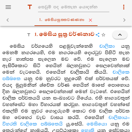
1. මෙඝියසුත‍්තවණ‍්ණනා
1. මෙඝිය සූත්‍ර වර්ණනාව
මෙඝිය වර්ගයෙහි පළමුවැන්නෙහි
චාලිකා
යනු
මෙනම් නගරයෙහි, එම නගරයෙහි දොරටුව පිහිටි තැන
හැර හාත්පස සැලෙන මඩ වේ. එම සැලෙන මඩ
ඇසිරිකොට සිටි හෙයින් බලනවුනට සෙලවෙන්නාක්
මෙන් වැටහෙයි. එහෙයින් චාලිකායි කියයි.
චාලිකෙ
පබ්බතෙ
යනු එම නුවරට නුදුරෙහි එක් පර්වතයක් වේ.
එයද මුලුමනින් ශ්වේත වර්ණ හෙයින් මාසේ පොහොය
දින බලනවුනට සෙලවෙන්නාක් මෙන් වැටහේ. එහෙයින්
චාලික පර්වතයයි යන සංඛ්‍යාවට ගියේය. එහි භාග්‍යවතුන්
වහන්සේට මහා විහාරයක් කරවූහ. භාග්‍යවතුන් වහන්සේ
එකල්හි එම නුවර ගොදුරුගම් කොට එම චාලික පර්වත
මහ වෙහෙර වැඩ වාසය කරයි. එහෙයින්
චාලිකායං
විහරති චාලිකෙ පබ්බතෙයි
යූ.සේයි.
මෙඝියො
යනු එම
තෙරුන්ගේ නාමයයි. උපට්ඨාකො
හොති
යනු සේවකයා