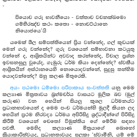
-
පියොච ගරු භාවනීයො - වත්තාච වචනක්ඛමො
ගම්භීරඤ්ච කථං කතො - නොචට්ඨානෙ
නියොජයෙ’යි
යමෙක් ශීල සම්පත්තියෙන් ප්‍රිය වන්නේද, ගල් කුඩයක්
මෙන් ගරු වන්නේද? ගුරු වශයෙන් සම්භාවනා කටයුතු
වන්නේ ද, ආශ්‍රිතයින්ට අවවාද කරන්නේද, විචාල ප්‍රශ්න
ඉවසනසුලු වූයේද, ගැඹුරු ධර්ම කියා දෙන්නේද? ස්වකීය
ආශ්‍රිතයින් අස්ථානයෙහි නොයොදවන්නේ, සුදුසු තන්හිම
යොදවන්නේද? ඔහු කලණ මිතුරෙකි.
අයං පඨමො ධම්මො පරිපාකාය සංවත්තති
යනු මෙම
කල්‍යාණ මිත්‍රතාවය බ්‍රහ්මචර්ය වාසයට මූලික බව (මුල්
කරුණ) වන හෙයින් සියලු කුශල ධර්මනය්ට
ප්‍රධානභාවයෙන් ද මෙම පංච ධර්මයන්හි මුලදී කියන ලද
හෙයින් ප්‍රථම නිරවද්‍ය ධර්මය අපිරිසිදු ශ්‍රද්ධාදීන්ගේ පිරිසිදු
කිරීම් වශයෙන් චෙතෝ විමුක්තිය ගේ මේරීම සඳහා
පවතී. මෙහිද කල්‍යාණ මිත්‍රයාගේ බොහෝ
ක්‍රියාකාරිත්වයද, ප්‍රධානතාවයද සලකා ‘ස්වාමීනි, යම් මේ