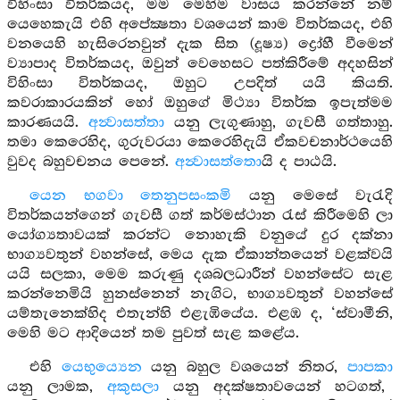
විහිංසා විතර්කයද, මම මෙහිම වාසය කරන්නේ නම්
යෙහෙකැයි එහි අපේක්‍ෂතා වශයෙන් කාම විතර්කයද, එහි
වනයෙහි හැසිරෙනවුන් දැක සිත (දූෂ්‍ය) ද්‍රෝහී වීමෙන්
ව්‍යාපාද විතර්කයද, ඔවුන් වෙහෙසට පත්කිරීමේ අදහසින්
විහිංසා විතර්කයද, ඔහුට උපදිත් යයි කියති.
කවරාකාරයකින් හෝ ඔහුගේ මිථ්‍යා විතර්ක ඉපැත්මම
කාරණයයි.
අන්‍වාසත්තා
යනු ලැගුණාහු, ගැවසී ගත්තාහු.
තමා කෙරෙහිද, ගුරුවරයා කෙරෙහිදැයි ඒකවචනාර්ථයෙහි
වුවද බහුවචනය පෙනේ.
අන්‍වාසත්තො
යි ද පාඨයි.
යෙන භගවා තෙනුපසංකමි
යනු මෙසේ වැරැදි
විතර්කයන්ගෙන් ගැවසී ගත් කර්මස්ථාන රැස් කිරීමෙහි ලා
යෝග්‍යතාවයක් කරන්ට නොහැකි වනුයේ දුර දක්නා
භාග්‍යවතුන් වහන්සේ, මෙය දැක ඒකාන්තයෙන් වළක්වයි
යයි සලකා, මෙම කරුණු දශබලධාරීන් වහන්සේට සැළ
කරන්නෙමියි හුනස්නෙන් නැගිට, භාග්‍යවතුන් වහන්සේ
යම්තැනෙක්හිද එතැන්හි එළැඹියේය. එළඹ ද, ‘ස්වාමීනි,
මෙහි මට ආදියෙන් තම පුවත් සැළ කළේය.
එහි
යෙභුය්‍යෙන
යනු බහුල වශයෙන් නිතර,
පාපකා
යනු ලාමක,
අකුසලා
යනු අදක්ෂතාවයෙන් හටගත්,