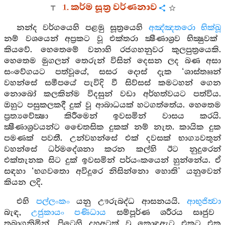
1. කර්ම සූත්‍ර වර්ණනාව
නන්ද වර්ගයෙහි පළමු සූත්‍රයෙහි
අඤ්ඤතරො භික්ඛූ
නම් වශයෙන් අප්‍රකට වූ එක්තරා ක්‍ෂීණාශ්‍රව භික්‍ෂුවක්
කියවේ. හෙතෙමේ වනාහි රජගහනුවර කුලපුත්‍රයෙකි.
හෙතෙම මුගලන් තෙරුන් විසින් දෙසන ලද බණ අසා
සංවේගයට පත්වූයේ, සසර දොස් දැක ‘ශාස්තෲන්
වහන්සේ සමීපයේ පැවිදි වී සිව්සස් කමටහන් ගෙන
නොබෝ කලකින්ම විදසුන් වඩා අර්හත්වයට පත්විය.
ඔහුට පසුකලකදී දුක් වූ ආබාධයක් හටගත්තේය. හෙතෙම
ප්‍රත්‍යවේක්‍ෂා කිරීමෙන් ඉවසමින් වාසය කරයි.
ක්‍ෂීණාශ්‍රවයන්ට චෛතසික දුකක් නම් නැත. කායික දුක
පමණක් පවතී. උන්වහන්සේ එක් දවසක් භාග්‍යවතුන්
වහන්සේ ධර්මදේශනා කරන කල්හි ඊට නුදුරෙන්
එක්තැනක සිට දුක් ඉවසමින් පර්යංකයෙන් හුන්නේය. ඒ
සඳහා ‘භගවතො අවිදූරෙ නිසින්නො හොති’ යනුවෙන්
කියන ලදි.
එහි
පල්ලංකං
යනු ඌරුබද්ධ ආසනයයි.
ආභුජිත්‍වා
බැඳ,
උජුකායං පණිධාය
සම්පූර්ණ ශරීරය සෘජුව
තබාගනිමින්, පිටෙහි දහඅටක් වූ කොඳුඇට එකට එක