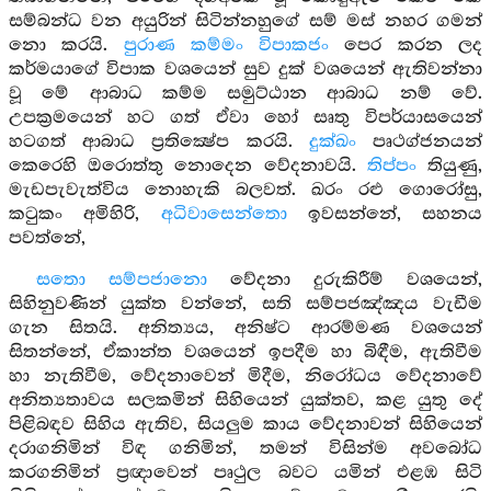
සම්බන්ධ වන අයුරින් සිටින්නහුගේ සම් මස් නහර ගමන්
නො කරයි.
පුරාණ කම්මං විපාකජං
පෙර කරන ලද
කර්මයාගේ විපාක වශයෙන් සුව දුක් වශයෙන් ඇතිවන්නා
වූ මේ ආබාධ කම්ම සමුට්ඨාන ආබාධ නම් වේ.
උපක්‍රමයෙන් හට ගත් ඒවා හෝ සෘතු විපර්යාසයෙන්
හටගත් ආබාධ ප්‍රතික්‍ෂේප කරයි.
දුක්ඛං
පෘථග්ජනයන්
කෙරෙහි ඔරොත්තු නොදෙන වේදනාවයි.
තිප්පං
තියුණු,
මැඩපැවැත්විය නොහැකි බලවත්. ඛරං රළු ගොරෝසු,
කටුකං අමිහිරි,
අධිවාසෙන්තො
ඉවසන්නේ, සහනය
පවත්නේ,
සතො සම්පජානො
වේදනා දුරුකිරීම් වශයෙන්,
සිහිනුවණින් යුක්ත වන්නේ, සති සම්පජඤ්ඤය වැඩීම
ගැන සිතයි. අනිත්‍යය, අනිෂ්ට ආරම්මණ වශයෙන්
සිතන්නේ, ඒකාන්ත වශයෙන් ඉපදීම හා බිඳීම, ඇතිවීම
හා නැතිවීම, වේදනාවෙන් මිදීම, නිරෝධය වේදනාවේ
අනිත්‍යතාවය සලකමින් සිහියෙන් යුක්තව, කළ යුතු දේ
පිළිබඳව සිහිය ඇතිව, සියලුම කාය වේදනාවන් සිහියෙන්
දරාගනිමින් විඳ ගනිමින්, තමන් විසින්ම අවබෝධ
කරගනිමින් ප්‍රඥාවෙන් පෘථුල බවට යමින් එළඹ සිටි