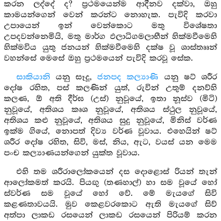
කරන ලද්දේ ද? ප්‍රථමයෙන්ම ආදීනව දක්වා, ඔහු
කාමයන්ගෙන් වෙන් කරන්ට නොහැක. පැවිදි කරවා
උපායෙන් ඉන් වෙන්කොට මතු විශේෂතා
උපදවන්නෙමියි, මතු මාර්ග ඵලාධිගමලාභීන් හික්මවීමෙහි
හික්මවිය යුතු ජනයන් හික්මවීමෙහි දක්ෂ වූ ශාස්තෲන්
වහන්සේ මෙසේ ඔහු ප්‍රථමයෙන් පැවිදි කරවූ සේක.
සාකියානි
යනු සෑදූ,
ජනපද කල්‍යාණි
යනු ෂට් ශරීර
දෝෂ රහිත, පස් කලණින් යුත්, රුවින් උතුම් දනව්හි
කලණ, ඕ අති දීර්ඝ (උස්) නුවූයේ, ඉතා නූස්ව (මිටි)
නුවූයේ, අතිශය කෘශ නුවූයේ, අතිශය ස්ථුල නුවූයේ,
අතිශය කළු නුවූයේ, අතිශය සුදු නුවූයේ, මිනිස් වර්ණ
ඉක්ම ගියේ, නොපත් දිව්‍ය වර්ණ වූවාය. එහෙයින් ෂට්
ශරීර දෝෂ රහිත, සිවි, මස්, නිය, ඇට, වයස් යන මෙම
පංච කල්‍යාණයන්ගෙන් යුක්ත වූවාය.
එහි තම ශරීරාලෝකයෙන් දස දොළොස් රියන් තැන්
ආලෝකමත් කරයි. පියඟු (තණහාල්) හා සම වූයේ හෝ
ස්වර්ණ සම වූයේ හෝ වේ. මේ මැයගේ සිවි
කළණතාවයයි. මුව කෙළවරකොට ඇති මැයගේ සිව්
අත්පා ලාකඩ රසයෙන් ලාකඩ රසයෙන් පිරියම් කරන