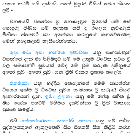
වාසය කරමි යයි දක්වයි. පසේ බුදුරජ විසින් මෙය කියන
ලදි -
වනයෙහි වසන්නා වූ නොබැඳුන මුවෙක් යම් සේ
ගොදුරු පිණිස යම් තැනක යයි ද එලෙස නුවණැති
මිනිසා ස්වෛරී බව අපේක්‍ෂා කරනුයේ කඟවේණෙකු
මෙන් හුදෙකලාව හැසිරෙන්නේය.
ඉදං ඛො අහං භන්තෙ අත්‍ථවසං
යනු භාග්‍යවතුන්
වහන්සේ දැන් මා පිළිබඳව යම් මේ උතුම් විවේක සුවය වූ
ඵල සමාපත්ති සුවයක් වේද මේ වූම කරුණ දකිනුයේ
අහෝ සුඛං අහෝ සුඛං යන ප්‍රීති වාක්‍ය ප්‍රකාශ කළේය.
එතමත්‍ථං
යනු භද්දිය තෙරුන්ගේ මෙම පෘථග්ජන
විෂයය ඉක්ම වූ විවේක සුවය සංඛ්‍යාත වූ කරුණ සියළු
ආකාරයෙන් දැන.
ඉමං උදානං
යනු මේ හේතු සහිත වූ
බිය ශෝක පහවීම් මහිමය දක්වන්නා වූ ප්‍රීති වාක්‍යය
ප්‍රකාශ කළේය.
එහි
යස්සන්තරතො නසන්ති
කොපා
යනු යම් ආර්ය
පුද්ගලයකුගේ ඇතුලතෙහි සිය සිතෙහි සිත කිළිටි කරන