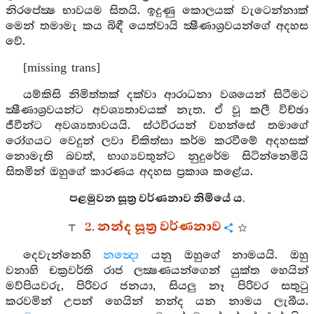
නිරපේක්‍ෂ භාවයම සිතයි. ඉදුණු කොලයක් වැටෙන්නාක්
මෙන් තමාමැ කය බිඳී යෙත්වායි ක්‍ෂීණාශ්‍රවයන්ගේ අදහස
වේ.
[missing trans]
යම්කිසි නිමිත්තක් දක්වා ආරාධනා වශයෙන් සිටීමට
ක්‍ෂීණාශ්‍රවයන්ට අවශ්‍යතාවයක් නැත. ඒ වූ කලී විච්ඡා
ජීවීන්ට අවශ්‍යතාවයයි. ස්ථවිරයන් වහන්සේ තමාගේ
රෝගයට වෙදුන් ලවා චිකිත්සා කර්ම කරවීමේ අදහසක්
නොමැති බවත්, භාග්‍යවතුන්ට නුදුරේම සිටින්නෙමියි
සිතමින් ඔහුගේ කාරණය අදහස ප්‍රකාශ කළේය.
පළමුවන සූත්‍ර වර්ණනාව නිමියේ ය.
2. නන්ද සූත්‍ර වර්ණනාව
දෙවැන්නෙහි
නන්‍දො
යනු ඔහුගේ නාමයයි. ඔහු
වනාහි චක්‍රවර්ති රාජ ලක්‍ෂණයන්ගෙන් යුක්ත හෙයින්
මව්පියවරු, පිරිවර ජනයා, සියලු නෑ පිරිවර සතුටු
කරවමින් උපන් හෙයින් නන්ද යන නාමය ලැබීය.