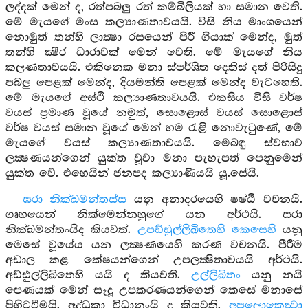
ලද්දක් මෙන් ද, රත්පබලු රත් කම්බිලියක් හා සමාන වෙති.
මේ මැයගේ මංස කල්‍යාණතාවයයි. විසි නිය මාංශයෙන්
නොමුත් තන්හි ලාක්‍ෂා රසයෙන් පිරී ගියාක් මෙන්ද, මුත්
තන්හි ක්‍ෂීර ධාරාවක් මෙන් වෙති. මේ මැයගේ නිය
කලණතාවයයි. එකිනෙක මනා ස්පර්ශිත දෙතිස් දත් පිරිසිදු
පබලු පෙළක් මෙන්ද, දියමන්ති පෙළක් මෙන්ද වැටහෙති.
මේ මැයගේ අස්ථි කල්‍යාණතාවයයි. එකසිය විසි වර්ෂ
වයස් ප්‍රමාණ වූයේ නමුත්, සොළොස් වයස් සොළොස්
වර්ෂ වයස් සමාන වූයේ මෙන් හම රැළි නොවැටුණේ, මේ
මැයගේ වයස් කල්‍යාණතාවයයි. මෙබඳු ස්වභාව
ලක්‍ෂණයන්ගෙන් යුක්ත වූවා මනා පැහැපත් පෙනුමෙන්
යුක්ත වේ. එහෙයින් ජනපද කල්‍යාණියයි යූ.සේයි.
ඝරා නික්ඛමන්තස්ස
යනු අනාදරයෙහි ෂෂ්ඨි වචනයි.
ගෘහයෙන් නික්මෙන්නහුගේ යන අර්ථයි. සරා
නික්ඛමන්තංයිද කියවත්.
උපඩ්ඪුල්ලිඛිතෙහි කෙසෙහි
යනු
මෙසේ වූයේය යන ලක්‍ෂණයෙහි කරණ වචනයි. පීරීම
අඩාල කළ කේෂයන්ගෙන් උපලක්‍ෂිතාවයයි අර්ථයි.
අඩ්ඪුල්ලිඛිතෙහි යයි ද කියවති.
උල්ලිඛිතං
යනු නයි
පෙණයක් මෙන් සෑදූ උපකරණයන්ගෙන් කෙසේ මනාසේ
පිහිටුවීමයි. අද්ධුකා විධානංයි ද කියවති.
අපලොකෙත්‍වා