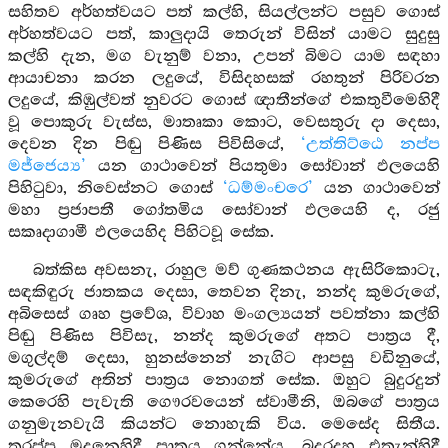
සහිතව අර්හත්වයට පත් කල්හි, සියල්ලන්ට පසුව ගොස්
අර්හත්වයට පත්, කාලුදායි තෙරුන් විසින් යාමට සුදුසු
කල්හි දැන, මග වැනුම් වනා, උපන් බිමට යාම සඳහා
ආයාචනා කරන ලදුයේ, විසිදහසක් රහතුන් පිරිවරන
ලදුයේ, කිඹුල්වත් නුවරට ගොස් ඥාතීන්ගේ එකතුවීමෙහිදී
වූ පොකුරු වැස්ස, මාතෘකා කොට, වෙසතුරු දා දෙසා,
දෙවන දින පිඬු පිණිස පිවිසියේ,
‘උත්තිට්ඨෙ නප්ප
මජ්ජෙය්‍ය’
යන ගාථාවෙන් පියතුමා සෝවාන් ඵලයෙහි
පිහිටුවා, නිවෙස්නට ගොස්
‘ධම්මංචරෙ’
යන ගාථාවෙන්
මහා ප්‍රජාපතී ගෝතමිය සෝවාන් ඵලයෙහි ද, රජු
සකෘදාගාමී ඵලයෙහිද පිහිටවූ සේක.
බත්කිස අවසනැ, රාහුල මව් ගුණකථනය ඇසිරිකොටැ,
සඳකිඳුරු ජාතකය දෙසා, තෙවන දිනැ, නන්ද කුමරුගේ,
අබිසෙස් ගෘහ ප්‍රවේශ, විවාහ මංගල්‍යයන් පවත්නා කල්හි
පිඬු පිණිස පිවිසැ, නන්ද කුමරුගේ අතට පාත්‍රය දී,
මගුල්දම් දෙසා, හුනස්නෙන් නැගිට ආපසු වඩිනුයේ,
කුමරුගේ අතින් පාත්‍රය නොගත් සේක. ඔහුට බුදුරදුන්
කෙරෙහි පැවැති ගෞරවයෙන් ස්වාමීනි, ඔබගේ පාත්‍රය
ගනුමැනවැයි කියන්ට නොහැකි විය. මෙසේද සිතීය.
තරප්පු මුදුනෙහිදී පාත්‍රය ගන්නේය. බුදුරදහු එතැන්හිදී