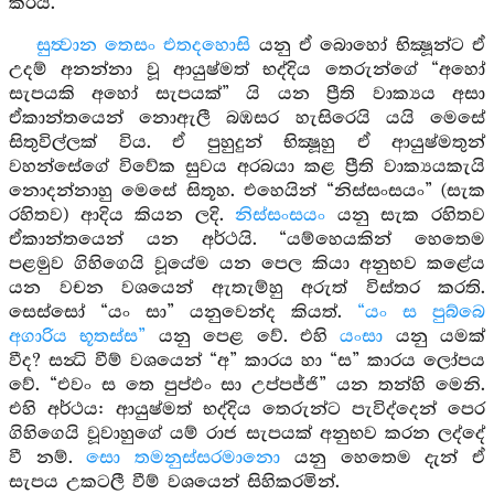
කරයි.
සුත්‍වාන තෙසං එතදහොසි
යනු ඒ බොහෝ භික්‍ෂූන්ට ඒ
උදම් අනන්නා වූ ආයුෂ්මත් භද්දිය තෙරුන්ගේ “අහෝ
සැපයකි අහෝ සැපයක්” යි යන ප්‍රීති වාක්‍යය අසා
ඒකාන්තයෙන් නොඇලී බඹසර හැසිරෙයි යයි මෙසේ
සිතුවිල්ලක් විය. ඒ පුහුදුන් භික්‍ෂූහු ඒ ආයුෂ්මතුන්
වහන්සේගේ විවේක සුවය අරබයා කළ ප්‍රීති වාක්‍යයකැයි
නොදන්නාහු මෙසේ සිතූහ. එහෙයින් “නිස්සංසයං” (සැක
රහිතව) ආදිය කියන ලදි.
නිස්සංසයං
යනු සැක රහිතව
ඒකාන්තයෙන් යන අර්ථයි. “යම්හෙයකින් හෙතෙම
පළමුව ගිහිගෙයි වූයේම යන පෙල කියා අනුභව කළේය
යන වචන වශයෙන් ඇතැම්හු අරුත් විස්තර කරති.
සෙස්සෝ “යං සා” යනුවෙන්ද කියත්.
“යං ස පුබ්බෙ
අගාරිය භූතස්ස”
යනු පෙළ වේ. එහි
යංසා
යනු යමක්
වීද? සන්‍ධි වීම් වශයෙන් “අ” කාරය හා “ස” කාරය ලෝපය
වේ. “එවං ස තෙ පුප්ඵං සා උප්පජ්ජි” යන තන්හි මෙනි.
එහි අර්ථය: ආයුෂ්මත් භද්දිය තෙරුන්ට පැවිද්දෙන් පෙර
ගිහිගෙයි වූවාහුගේ යම් රාජ සැපයක් අනුභව කරන ලද්දේ
වී නම්.
සො තමනුස්සරමානො
යනු හෙතෙම දැන් ඒ
සැපය උකටලී වීම් වශයෙන් සිහිකරමින්.