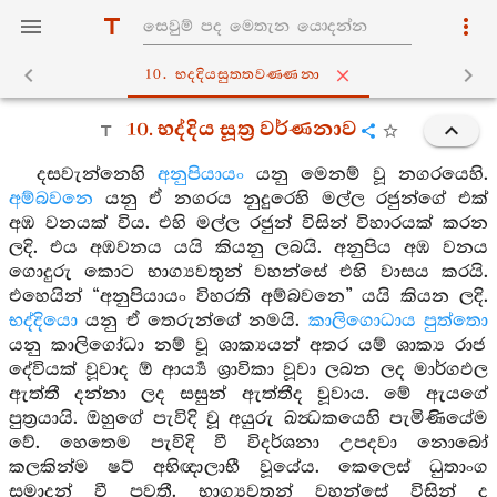
10. භද‍්දියසුත‍්තවණ‍්ණනා
10. භද්දිය සූත්‍ර වර්ණනාව
දසවැන්නෙහි
අනුපියායං
යනු මෙනම් වූ නගරයෙහි.
අම්බවනෙ
යනු ඒ නගරය නුදුරෙහි මල්ල රජුන්ගේ එක්
අඹ වනයක් විය. එහි මල්ල රජුන් විසින් විහාරයක් කරන
ලදි. එය අඹවනය යයි කියනු ලබයි. අනුපිය අඹ වනය
ගොදුරු කොට භාග්‍යවතුන් වහන්සේ එහි වාසය කරයි.
එහෙයින් “අනුපියායං විහරති අම්බවනෙ” යයි කියන ලදි.
භද්දියො
යනු ඒ තෙරුන්ගේ නමයි.
කාලිගොධාය පුත්තො
යනු කාලිගෝධා නම් වූ ශාක්‍යයන් අතර යම් ශාක්‍ය රාජ
දේවියක් වූවාද ඕ ආර්‍ය්‍ය ශ්‍රාවිකා වූවා ලබන ලද මාර්ගඵල
ඇත්තී දන්නා ලද සසුන් ඇත්තීද වූවාය. මේ ඇයගේ
පුත්‍රයායි. ඔහුගේ පැවිදි වූ අයුරු ඛන්‍ධකයෙහි පැමිණියේම
වේ. හෙතෙම පැවිදි වී විදර්ශනා උපදවා නොබෝ
කලකින්ම ෂට් අභිඥාලාභී වූයේය. කෙලෙස් ධුතාංග
සමාදන් වී පවතී. භාග්‍යවතුන් වහන්සේ විසින් ද