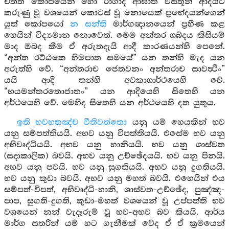
චිත්ත කෝපයෙන් හෝ රාගාදී ආඝාත වස්තූන් ආදියට
කරුණු වූ වශයෙන් කොටස් වූ නොයෙක් ප්‍රභේදයන්ගෙන්
යුත් කෝපයෝ
න සන්ති
මාර්ගඥානයෙන් ප්‍රහීණ කළ
හෙයින් විද්‍යමාන නොවෙත්. මෙම අන්තර ශබ්දය කිසියම්
මාද ඔබද කීම ඒ අරුතදැයි ආදී කාරණයන්හි පෙනේ.
“අන්ත රට්ඨකෙ හිමපාත සමයේ” යන තන්හි මැද යන
අරුත්හි වේ. “අන්තරාච ජෙතවනං අන්තරාච සාවත්‍ථිං”
යයි ආදි තන්හි අවකාශාර්ථයෙහි වේ.
“භයමන්තරතොජාතං” යන ආදියෙහි සිතෙහි යන
අර්ථයෙහි වේ. මෙහිද සිතෙහි යන අර්ථයෙහි දත යුතුය.
ඉති භවභතඤ්ච වීතිවත්තො
යනු යම් හෙයකින් භව
යනු සම්පත්තියයි. අභව යනු විපත්තියයි. එසේම භව යනු
අභිවෘද්ධියයි. අභව යනු හානියයි. භව යනු ශාස්වත
(සදාකාලික) බවයි. අභව යනු උච්ඡේදයයි. භව යනු පිනයි.
අභව යනු පවයි. භව යනු සුගතියයි. අභව යනු දුගතියයි.
භව යනු කුඩා බවයි. අභව යනු මහත් බවයි. එහෙයින් එය
සම්පත්-විපත්, අභිවෘද්ධි-හානි, ශාස්වත-උච්ඡේද, පුඤ්ඤ-
පාප, සුගති-දුගති, කුඩා-මහත් වශයෙන් වූ උප්පත්ති භව
වශයෙන් නන් වැදෑරුම් වූ භව-අභව බව කියයි. ආර්ය
මාර්ග සතරින් යම් හට ගැනීමක් වේද ඒ ඒ ක්‍රමයෙන්