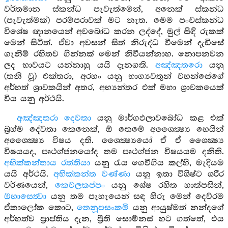
වර්තමාන ස්කන්ධ පැවැත්මෙන්, අනෙක් ස්කන්ධ
(පැවැත්මක්) පරම්පරාවක් මට නැත. මෙම පංචස්කන්ධ
විශේෂ ඥානයෙන් අවබෝධ කරන ලද්දේ, මුල් සිඳි රුකක්
මෙන් සිටිත්. ඒවා අවසන් සිත් නිරුද්ධ වීමෙන් දැඩිසේ
ගැනීම් රහිතව ගින්නක් මෙන් නිවීයන්නාහ. නොපනවන
ලද භාවයට යන්නාහු යයි දැනගති.
අඤ්ඤතරො
යනු
(තනි වූ) එක්තරා, අරහං යනු භාග්‍යවතුන් වහන්සේගේ
අර්හත් ශ්‍රාවකයින් අතර, අභ්‍යන්තර එක් මහා ශ්‍රාවකයෙක්
විය යනු අර්ථයි.
අඤ්ඤතරා දෙවතා
යනු මාර්ගඵලාවබෝධ කළ එක්
බ්‍රහ්ම දේවතා කෙනෙක්, ඕ තෙමේ අශෛක්‍ෂ්‍ය හෙයින්
අශෛක්‍ෂ්‍ය විෂය දති. ශෛක්‍ෂ්‍යයෝ ඒ ඒ ශෛක්‍ෂ්‍ය
විෂයයද, පෘථග්ජනයෝද තම පෘථග්ජන විෂයයම දනිති.
අභික්කන්තාය රත්තියා
යනු රැය ගෙවීගිය කල්හි, මැදියම
යයි අර්ථයි.
අභික්කන්ත වණ්ණා
යනු ඉතා විශිෂ්ට ශරීර
වර්ණයෙන්,
කෙවලකප්පං
යනු ශේෂ රහිත හාත්පසින්,
ඔභාසෙත්‍වා
යනු තම පැහැයෙන් සඳ හිරු මෙන් දෙව්රම
ඒකාලෝක කොට,
තෙනූපසංකමි
යනු ආයුෂ්මත් නන්දගේ
අර්හත්ව ප්‍රාප්තිය දැන, ප්‍රීති සොම්නස් හට ගත්තේ, එය