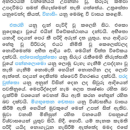
අනර්ථයක් වන්නේයයි උපන්නා වූ, සිරුරු කම්පා
උපදවීමට සමත් තිගැස්මෙන් තැති ගත්තේය. උත්‍රසේතා
යනුවෙන්ද කියත්,
විහාසිං
යනු මෙබඳු වී වාසය කළෙමි.
එතරහි
යනු දැන් පැවිදි වූ කලෙහි සිට. එකො
හුදෙකළා වූයේ එයින් විවේකස්ථානය දන්වයි. අභීතො
යනාදී පදයන් පෙර කී පරිදි අරුත් දත යුතුය. භය ආදියට
හේතු වූ පිරිවරද එයට නිමිති වූ කෙලෙස්වලද
නොවීමෙන්ම අභීත ආදිය වේ. මෙයින් චිත්ත විවේකය
දක්වයි.
අප්පොස්සුක්කො
යනු සිරුර රැකීමෙහි නිරුත්සාහී
වූයේ
පන්නලොමො
යනු ලොමු ඩැහැ ගැනීම් උපද්දනා වූ
තැති ගැනීම් නොමැති හෙයින් නොනගින ලද ලොව්
ඇත්තේ. පදයන් දෙකින්ම ස්වෛරී විහරණය දක්වයි.
පරද
වුත්තො
යනු අනුන් විසින් දෙන ලද සිවුරු ආදියෙන්
පවතිනුයේ. මෙපරිද්දෙන් හැම ලෙස තෘෂ්ණා රහිත බව
දැක්වීම් වශයෙන් වෙනත් බිය ඇති කරන හේතුන් රහිත
බව දක්වයි.
මිගභූතෙන චෙතසා
යනු විශ්වසනීය වාසය
කිරීම් ඇති හෙයින් මුවකුගේ මෙන් උපන් සිත් ඇතිව.
මුවා වනාහි මිනිසුන් රහිත වනයෙහි වසනුයේ
විශ්වාසයෙන් යුතුව සිටී. හිදී. හොවී. යම් තැනක කැමති
පරිදි යයිද නොගැටුන හැසිරීම් ඇත්තේද මමද එසේ