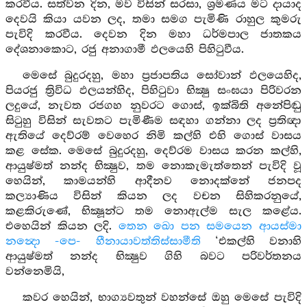
කරවීය. සත්වන දින, මව විසින් සරසා, ශ්‍රමණය මට දායාද
දෙවයි කියා යවන ලද, තමා සමග පැමිණි රාහුල කුමරු
පැවිදි කරවීය. දෙවන දින මහා ධර්මපාල ජාතකය
දේශනාකොට, රජු අනාගාමී ඵලයෙහි පිහිටුවීය.
මෙසේ බුදුරදහු, මහා ප්‍රජාපතිය සෝවාන් ඵලයෙහිද,
පියරජු ත්‍රිවිධ ඵලයන්හිද, පිහිටුවා භික්‍ෂු සංඝයා පිරිවරන
ලදුයේ, නැවත රජගහ නුවරට ගොස්, ඉක්බිති අනේපිඬු
සිටුහු විසින් සැවතට පැමිණීම සඳහා ගන්නා ලද ප්‍රතිඥා
ඇතියේ දෙව්රම් වෙහෙර නිමි කල්හි එහි ගොස් වාසය
කළ සේක. මෙසේ බුදුරදහු, දෙව්රම වාසය කරන කල්හි,
ආයුෂ්මත් නන්ද භික්‍ෂුව, තම නොකැමැත්තෙන් පැවිදි වූ
හෙයින්, කාමයන්හි ආදීනව නොදක්නේ ජනපද
කල්‍යාණිය විසින් කියන ලද වචන සිහිකරනුයේ,
කළකිරුණේ, භික්‍ෂූන්ට තම නොඇල්ම සැල කළේය.
එහෙයින් කියන ලදි.
තෙන ඛො පන සමයෙන ආයස්මා
නන්‍දො -පෙ- හීනායාවත්තිස්සාමීති
‘එකල්හි වනාහි
ආයුෂ්මත් නන්ද භික්‍ෂුව ගිහි බවට පරිවර්තනය
වන්නෙමියි,
කවර හෙයින්, භාග්‍යවතුන් වහන්සේ ඔහු මෙසේ පැවිදි