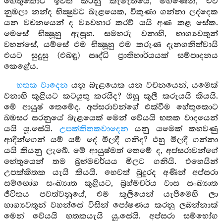
හේතුකොට ඉවත් කරනු කැමැතියේ, මහණෙනි, එව්
නුඹලා නන්ද භික්‍ෂුවට බැළයෙක, විකුණා ගන්නා ලද්දෙක
යන වචනයෙන් ද ව්‍යවහාර කරව් යයි අණ කළ සේක.
මෙසේ භික්‍ෂූහු ඇසූහ. සමහරු වනාහි, භාග්‍යවතුන්
වහන්සේ, යම්සේ එම භික්‍ෂූහු එම කරුණ දැනගනිත්වායි
එයට සුදුසු (එබඳු) සෘද්ධි ප්‍රාතිහාර්යයක් සම්පාදනය
කෙළේය.
භතක වාදෙන
යනු බැළයෙක යන වචනයෙන්, යමෙක්
වනාහි කුළියට කටයුතු කරයිද? ඔහු කුලී කරුයයි කියයි.
මේ ආයුෂ් තෙමේද. අප්සරාවන්ගේ එක්වීම හේතුකොට
බඹසර සරනුයේ බැළයෙක් මෙන් වේයයි භතක වාදයෙන්
යයි යූ.සේයි.
උපක්කිතකවාදෙන
යනු යමෙක් කහවණු
ආදීන්ගෙන් යම් යම් දේ මිලදී ගනීද? එහු මිලදී ගන්නා
යයි කියනු ලැබේ. මේ ආයුෂ්මත් තෙමේ ද, අප්සරාවන්ගේ
හේතුයෙන් තම බ්‍රහ්මචර්යය මිලට ගනියි. එහෙයින්
උපක්කිතක යැයි කියයි. හෙවත් බුදුරද අණින් අප්සරා
සම්භෝග සංඛ්‍යාත කුළියට, බ්‍රහ්මචර්ය වාස සංඛ්‍යාත
ජීවිතය පවත්වනුයේ, එම කුලියෙන් යැපීමෙහි ලා
භාග්‍යවතුන් වහන්සේ විසින් පෝෂණය කරනු ලබන්නාක්
මෙන් වේයයි භතකයැයි යූ.සේයි. අප්සරා සම්භෝග