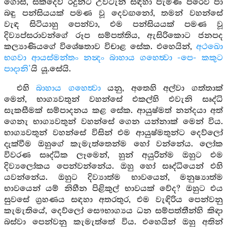
ගොස්, සක්දෙව් රදුන්ට උවටැන් සඳහා පැමිණි පරෙවි පා
බඳු පන්සියයක් පමණ වූ දෙවඟනෝ, තමන් වහන්සේ
වැඳ සිටියාහු පෙන්වා, එම පන්සියයක් පමණ වූ
දිව්‍යප්සරාවන්ගේ රූප සම්පත්තිය, ඇසිරිකොට ජනපද
කල්‍යාණියගේ විශේෂතාව විචාළ සේක. එහෙයින්,
අථඛො
භගවා ආයස්මන්තං නන්‍දං බාහාය ගහෙත්‍වා -පෙ- කකුට
පාදානි’
යි යූ.සේයි.
එහි
බාහාය ගහෙත්‍වා
යනු, අතෙහි අල්වා ගත්තාක්
මෙන්, භාග්‍යවතුන් වහන්සේ එකල්හි එවැනි සෘද්ධි
සැකසීමක් සම්පාදනය කළ සේක. ආයුෂ්මත් නන්දයා අත්
ගෙනැ භාග්‍යවතුන් වහන්සේ ගෙන යන්නාක් මෙන් විය.
භාග්‍යවතුන් වහන්සේ විසින් එම ආයුෂ්මතුන්ට දෙව්ලෝ
දැක්වීම ඔහුගේ කැමැත්තෙන්ම හෝ වන්නේය. ලෝක
විවරණ සෘද්ධික ලෑමෙන්, හුන් අයුරින්ම ඔහුට එම
දිව්‍යලෝකය පෙන්වන්නේය. ඔහු හෝ සෘද්ධියෙන් එහි
යවන්නේය. ඔහුට දිව්‍යාත්ම භාවයෙන්, මනුෂ්‍යාත්ම
භාවයෙන් යම් නිහීන පිළිකුල් භාවයක් වේද? ඔහුට එය
සුවසේ ග්‍රහණය සඳහා අතරතුර, එම වැඳිරිය පෙන්වනු
කැමැතියේ, දෙව්ලෝ සෞභාග්‍යය ධන සම්පත්තීන්හි කිඳා
බස්වා පෙන්වනු කැමැත්තේ විය. එහෙයින් ඔහු අතින්