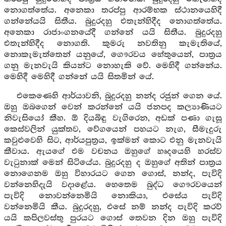
නොගත්තේය. අනෙකා තරප්පු ආරම්භක ස්ථානයෙහිදී
ගන්නේයයි සිතීය. බුදුරදහු එතැන්හිදීද නොගත්තේය.
අනෙකා රාජාංගනයේදී ගන්නේ යයි සිතීය. බුදුරදහු
එතැන්හිදීද නොගති. කුමරු නවතිනු කැමැතියේ,
නොකැමැත්තෙන් යනුයේ, ගෞරවය හේතුයෙන්, පාත්‍රය
ගනු මැනවැයි කියන්ට නොහැකි වේ. මෙහිදී ගන්නේය.
මෙහිදී මෙහිදී ගන්නේ යයි සිතමින් යේ.
එකෙණෙහි ආර්යාවනි, බුදුරදහු නන්ද රජුන් ගෙන යේ.
ඔහු ඔබගෙන් වෙන් කරන්නේ යයි ජනපද කල්‍යාණියට
නිවැසියෝ කීහ. ඕ දියබිඳු වැගිරෙන, අඩක් පණා ගැසූ
කෙස්වලින් යුක්තව, වේගයෙන් පහයට නැග, සීමැදුරු
කවුළුවෙහි සිට, ආර්යපුත්‍රය, ඉක්මන් කොට එනු මැනවැයි
කීවාය. ඇයගේ එම වචනය ඔහුගේ හෘදයෙහි හරස්ව
වැටුනාක් මෙන් සිටියේය. බුදුරදහු ද ඔහුගේ අතින් පාත්‍රය
නොගෙනම ඔහු විහාරයට ගෙන ගොස්, නන්ද, පැවිදි
වන්නෙහිදැයි වදාළේය. හෙතෙම බුද්ධ ගෞරවයෙන්
පැවිදි නොවන්නෙමියි නොකියා, එසේය පැවිදි
වන්නෙමියි කීය. බුදුරදහු, එසේ නම් නන්ද පැවිදි කරව්
යයි කපිලවස්තු පුරයට ගොස් තෙවන දින ඔහු පැවිදි