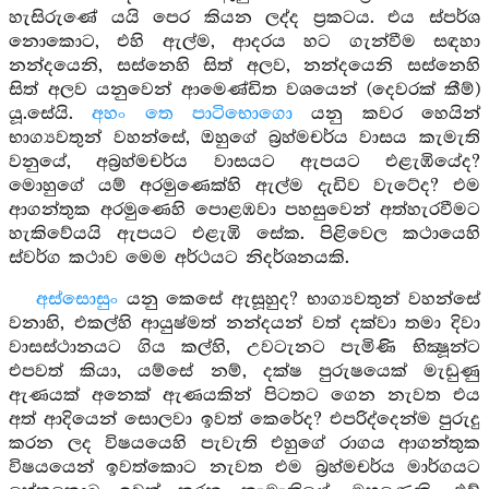
හැසිරුණේ යයි පෙර කියන ලද්ද ප්‍රකටය. එය ස්පර්ශ
නොකොට, එහි ඇල්ම, ආදරය හට ගැන්වීම සඳහා
නන්දයෙනි, සස්නෙහි සිත් අලව, නන්දයෙනි සස්නෙහි
සිත් අලව යනුවෙන් ආමෙණ්ඩිත වශයෙන් (දෙවරක් කීම්)
යූ.සේයි.
අහං තෙ පාටිභොගො
යනු කවර හෙයින්
භාග්‍යවතුන් වහන්සේ, ඔහුගේ බ්‍රහ්මචර්ය වාසය කැමැති
වනුයේ, අබ්‍රහ්මචර්ය වාසයට ඇපයට එළැඹියේද?
මොහුගේ යම් අරමුණෙක්හි ඇල්ම දැඩිව වැටේද? එම
ආගන්තුක අරමුණෙහි පොළඹවා පහසුවෙන් අත්හැරවීමට
හැකිවේයයි ඇපයට එළැඹි සේක. පිළිවෙල කථායෙහි
ස්වර්ග කථාව මෙම අර්ථයට නිදර්ශනයකි.
අස්සොසුං
යනු කෙසේ ඇසූහුද? භාග්‍යවතුන් වහන්සේ
වනාහි, එකල්හි ආයුෂ්මත් නන්දයන් වත් දක්වා තමා දිවා
වාසස්ථානයට ගිය කල්හි, උවටැනට පැමිණි භික්‍ෂූන්ට
එපවත් කියා, යම්සේ නම්, දක්ෂ පුරුෂයෙක් මැඩුණු
ඇණයක් අනෙක් ඇණයකින් පිටතට ගෙන නැවත එය
අත් ආදියෙන් සොලවා ඉවත් කෙරේද? එපරිද්දෙන්ම පුරුදු
කරන ලද විෂයයෙහි පැවැති එහුගේ රාගය ආගන්තුක
විෂයයෙන් ඉවත්කොට නැවත එම බ්‍රහ්මචර්ය මාර්ගයට