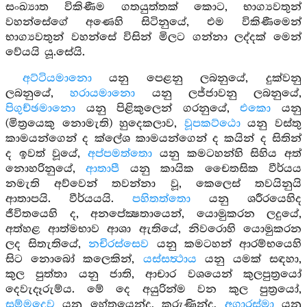
සංඛ්‍යාත විකිණීම ගතයුත්තක් කොට, භාග්‍යවතුන්
වහන්සේගේ අණෙහි සිටිනුයේ, එම විකිණීමෙන්
භාග්‍යවතුන් වහන්සේ විසින් මිලට ගන්නා ලද්දක් මෙන්
වේයයි යූ.සේයි.
අට්ටියමානො
යනු පෙළනු ලබනුයේ, දුක්වනු
ලබනුයේ,
හරායමානො
යනු ලජ්ජාවනු ලබනුයේ,
පිගුච්ඡමානො
යනු පිළිකුලෙන් ගරනුයේ,
එකො
යනු
(මිත්‍රයෙකු නොමැති) හුදෙකලාව,
වූපකට්ඨො
යනු වස්තු
කාමයන්ගෙන් ද ක්ලේශ කාමයන්ගෙන් ද කයින් ද සිතින්
ද ඉවත් වූයේ,
අප්පමත්තො
යනු කමටහන්හි සිහිය අත්
නොහරිනුයේ,
ආතාපී
යනු කායික චෛතසික වීර්යය
නමැති අව්වෙන් තවන්නා වූ, කෙලෙස් තවයිනුයි
ආතාපයි. වීර්යයයි.
පහිතත්තො
යනු ශරීරයෙහිද
ජීවිතයෙහි ද, අනපේක්‍ෂතායෙන්, යොමුකරන ලදුයේ,
අත්හළ ආත්මභාව ආශා ඇතියේ, නිවරොහි යොමුකරන
ලද සිතැතියේ,
නචිරස්සෙව
යනු කමටහන් ආරම්භයෙහි
සිට නොබෝ කලෙකින්,
යස්සත්‍ථාය
යනු යමක් සඳහා,
කුල පුත්තා යනු ජාති, ආචාර වශයෙන් කුලපුත්‍රයෝ
දෙවැදෑරුම්ය. මේ දෙ අයුරින්ම වන කුල පුත්‍රයෝ,
සම්මදෙව
යනු හේතුයෙන්ද, කරුණින්ද,
අගාරස්මා
යනු