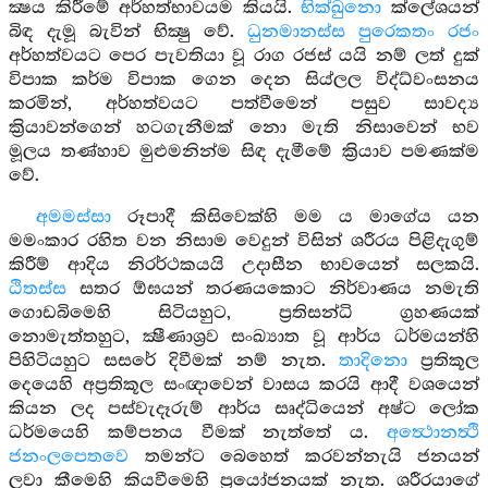
ක්‍ෂය කිරීමේ අර්හත්භාවයම කියයි.
භික්ඛුනො
ක්ලේශයන්
බිඳ දැමූ බැවින් භික්‍ෂු වේ.
ධුනමානස්ස පුරෙකතං රජං
අර්හත්වයට පෙර පැවතියා වූ රාග රජස් යයි නම් ලත් දුක්
විපාක කර්ම විපාක ගෙන දෙන සිය්ලල විද්ධ්වංසනය
කරමින්, අර්හත්වයට පත්වීමෙන් පසුව සාවද්‍ය
ක්‍රියාවන්ගෙන් හටගැනීමක් නො මැති නිසාවෙන් භව
මූලය තණ්හාව මුළුමනින්ම සිඳ දැමීමේ ක්‍රියාව පමණක්ම
වේ.
අමමස්සා
රූපාදී කිසිවෙක්හි මම ය මාගේය යන
මමංකාර රහිත වන නිසාම වෙදුන් විසින් ශරීරය පිළිදැගුම්
කිරීම් ආදිය නිරර්ථකයයි උදාසීන භාවයෙන් සලකයි.
ඨිතස්ස
සතර ඕඝයන් තරණයකොට නිර්වාණය නමැති
ගොඩබිමෙහි සිටියහුට, ප්‍රතිසන්ධි ග්‍රහණයක්
නොමැත්තහුට, ක්‍ෂීණාශ්‍රව සංඛ්‍යාත වූ ආර්ය ධර්මයන්හි
පිහිටියහුට සසරේ දිවීමක් නම් නැත.
තාදිනො
ප්‍රතිකූල
දෙයෙහි අප්‍රතිකූල සංඥාවෙන් වාසය කරයි ආදී වශයෙන්
කියන ලද පස්වැදෑරුම් ආර්ය සෘද්ධියෙන් අෂ්ට ලෝක
ධර්මයෙහි කම්පනය වීමක් නැත්තේ ය.
අත්‍ථොනත්‍ථි
ජනංලපෙතවෙ
තමන්ට බෙහෙත් කරවන්නැයි ජනයන්
ලවා කීමෙහි කියවීමෙහි ප්‍රයෝජනයක් නැත. ශරීරයාගේ