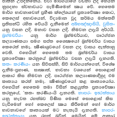
ජාතීන් උපදින්නේය. ඒවා මාර්ගයාගේ වඩනා ලද හෙයින්
නූපදනා ස්වභාවයට පැමිණීමෙන් ක්‍ෂය වේ. හෙතෙම
මාර්ග භාවනාවෙන් ප්‍රහීණ ක්ලේශයන් ප්‍රත්‍යවේක්‍ෂා කොට,
කෙලෙස් අභාවයෙන්, විද්‍යමාන වූද කර්මය මත්තෙහි
ප්‍රතිසන්ධි රහිත වේයයි දැනීමෙන්
අබ්භඤ්ඤාසියි, වුසිතං
යනු වසන ලදි. මනාව වසන ලදි. නිමවන ලදැයි අර්ථයි.
බ්‍රහ්මචරියං
යනු මාර්ග බ්‍රහ්මචර්යාව, පෘථග්ජන
කල්‍යාණකයා සමග සප්ත ශෛක්‍ෂයෝ බ්‍රහ්මචර්ය වාසය
කෙරෙත් නමැ. ක්‍ෂීණාශ්‍රවයෝ වසන ලද වාසය ඇත්තාහු
වෙති. එහෙයින් හෙතෙම තම බ්‍රහ්මචර්ය වාසය
ප්‍රත්‍යවේක්‍ෂා කරනුයේ බ්‍රහ්මචර්ය වසන ලදැයි දැනගති.
කතං කරණීයං
යන සිව්සස්හි, සිව් මාර්ගයන්ගෙන්, විශේෂ
දැනීම-ප්‍රහාණ, සාක්‍ෂාත්, භාවනා වශයෙන් සොළොස්
ආකාර කිස නිමවන ලදි. පෘථග්ජන කල්‍යාණකාදීහුද එම
කෘත්‍යය කරත් නමැ. ක්‍ෂීණාශ්‍රවයෝ කළ කෘත්‍යයෝය.
එහෙයින් හෙතෙම තමා විසින් කළයුත්ත ප්‍රත්‍යවේක්‍ෂා
කරනුයේ, ‘කතං කරණීයංයි දැනගති.
නාපරං ඉත්‍ථත්තාය
යනු නැවත රහත්බව පිණිස මෙසේ සොළොස් කිස
වැඩීමෙන් හෝ කෙලෙස් ක්‍ෂය කිරීමෙන් හෝ මාර්ග
භාවනාවගේ කෘත්‍යයක් මට නැතැයි දැනගති.
නාපරං
ඉත්‍ථත්තායා
යනු රහත් බවින්, මෙයින්, මේ ආකාර