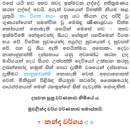
එසේ යයි භව අභව බවද ඉක්මවන ලද්දේ. අතික්‍රමණය
කරන ලද්දේ වෙයි. අරුත් වශයෙන් විභක්ති නියම කළ
යුතුයි.
තං විගත භයං
යනු යට කියන ලද පරිදි වූ
ගුණයන්ගෙන් සමන්විත වූ මෙබඳු ක්‍ෂීණාශ්‍රවයා චිත්ත
කෝපයන් නොමැති හෙයින් මෙසේ භව - අභව
ඉක්මවීමේ හේතුවෙන්ද බියට හේතූන් පහවීමෙන් විගත
භය වේ. විවේක සුවයෙන්ද අග්‍රඵල සුවයෙන් ද සුවපත්
වේ. පහ වූ බිය ඇති හෙයින්මය. අසොකං. දෙවා
නානානුභන්ති දස්සනාය යනු අවබෝධ කරන ලද
මාර්ගයන් හැර සියළු උත්පත්ති දෙවියෝ උත්සාහ කරනු
ලබන්නෝද නමුත් සිත් හසර දැකීම් වශයෙන් දස්සනාය.
දැකීමට
නානුභවන්ති
නොහැකි වෙත්. අපොහොසත්
වෙත්. මිනිසුන් පිළිබඳ කියනුම කවරේද ශෛක්‍ෂයෝද
පෘථග්ජනයන් මෙන් රහතුන්ගේ සිත් පැවැත්ම නොදනිත්.
දසවන සූත්‍ර වර්ණනාව නිමියේ ය.
මුචලින්ද වර්ග වර්ණනාව සමාප්තයි.
නන්ද වර්ගය