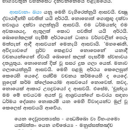
භාග්‍යවතුන් වහන්සේට දන්වන්නෙමියි එළැඹියේය.
ආසවානං ඛයා
යනු මෙහි වැගිරෙත්නුයි ආසවයි. චක්‍ෂු
ද්වාරාදීන්හි පවතිත් යයි අර්ථයි. නොහොත් ගොත්‍රභූ දක්වා
භවාග්‍රය දක්වා ගලත්නුයි ආසවයි. එම ධර්මයන්ද එම
අවකාශයද, ඇතුලත් කොට පවතිත් යයි අර්ථයි.
බොහෝකලක් පැසීම් අර්ථයෙන් ධාන්‍ය වර්ගවලින් පෙරූ
මත්පැන් ආදී ආසවයන් මෙනැයි ආසවායි. ‘මහණෙනි,
අවිද්‍යාවගේ පූර්ව කෙළවර නොපෙනේ’ යනාදී
වචනයන්ගෙන් ඒවායි බොහෝ කලක් පැසවීම් ස්වභාවය
දතයුතුය. නොහොත් දික් වූ සසර දුක ගලා යෙත්. මනාව
ගලායෙත්නුයි ආසවයි. මෙහි පළමු අර්ථය කෙලෙසුන්
කෙරෙහි යෙදේ. පශ්චිම වචනය කර්මයෙහි ද යෙදේ.
හුදෙක් කර්ම ක්ලේශයෝම ආසවයෝ නොවෙත්. තවද,
නොයෙක් ආකාර උපද්‍රවයෝ ද ආසවයි. එසේම, ‘චුන්දය
මම මේ භවයටම අයත් වූ ආශ්‍රවයන්ගේ සංවරය සඳහා
ධර්මය දේශනා නොකරමි යන මෙහි විවාදයන්ට මුල් වූ
කෙලෙස් ආසවයයි ආවේය.
යෙන දෙවූපපත්‍යස්ස - ගන්‍ධබ්බො වා විභංගමො
යක්ඛත්තං යෙන ගච්ඡෙය්‍ය - මනුස්සත්තඤ්ච