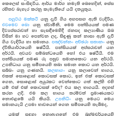
කෙලෙස් සංසිඳවිය. ආර්ය මාර්ග නමැති බෙහෙදින්, සේස
රහිතව බැහැර කරනු කැමැතියේ යයි දතයුතුය.
පලුට්ඨ මක්කටී
යනු දැවී ගිය අඟපසඟ ඇති වැඳිරිය.
එවමෙව ඛො
යනු ස්වාමීනි, මෙම පන්සියයක් පමණ
දිව්‍යප්සරාවන් හා සැසඳීමෙහිදී ජනපද කල්‍යාණිය ඔබ
විසින් මා හට පෙන්වන ලද, සිඳුණු කන් නාසා ඇති දැවී
ගිය වැඳිරිය හා සමානය
. පඤ්චන්නං
අච්ඡරා සතානං
යනු
ද්විතියාර්ථයෙහි ෂෂ්ඨියි. පන්සියයක් අප්සරාවන් යන
අර්ථයි. අවයව සම්බන්ධයෙහි හෝ එය ෂෂ්ඨියි. එම
පන්සියයක් පමණ රූ පසුව සමානකොට යන අර්ථයි.
උපනිධාය යනු සමීපයෙහි තබා සමාන කොට යන අර්ථයි.
සඛ්ඛං යනු ගණනයි.
කලභාගං
යනු කලාවෙන් භාගය,
එකක් සොළොස් කොටසක් කොට, ඉන් එක් කොටසක්
ගෙන, සොළොස් අයුරකට වෙන්කොට ගත් කල්හි එහි
යම් එක් එක් කොටසක් වේද? එය කල භාගයයි. අදහස්
කරන ලදි. එම කල භාගය තරම්වත් ප්‍රමාණයකට
නොඑළඹේ යයි කියයි.
උපනිධිං
යනු මෙයට මෙය
සමානයැයි උපමා භාවයෙන් ගෙන සමීපයෙහි තැබීමද,
යමක් සඳහා නොඇලුනේ එම බ්‍රහ්මචර්යයෙහි