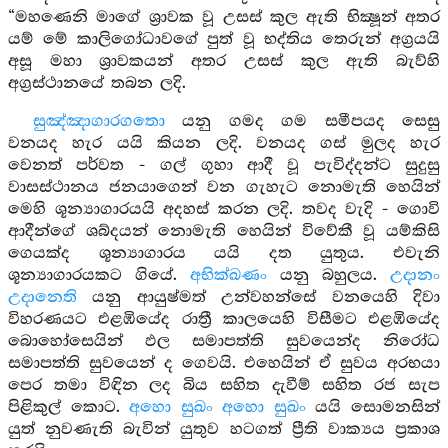
“මහණෙනි මාගේ ශ්‍රාවක වූ උසස් කුල ඇති භික්‍ෂූන් අතර
යම් මේ කාලිගෝධාවගේ පුත් වූ භද්තිය තෙරුන් අග්‍රයයි
අසූ මහා ශ්‍රාවකයන් අතර උසස් කුල ඇති බැව්හි
අග්‍රස්ථානයේ තබන ලදි.
සුඤ්ඤාගාරගතො
යනු ගමද ගම සමීපයද සෙසු
වනයද හැර යයි කියන ලදි. වනයද ගස් මුලද හැර
වෙනත් පර්වත - ගල් ගුහා ආදී වූ පැවිද්දන්ට සුදුසු
වාසස්ථානය ජනයාගෙන් වන ගැහැට නොමැති හෙයින්
මෙහි ශූන්‍යාගාරයයි අදහස් කරන ලදි. තවද වැදි - ගොවි
ආදීන්ගේ ශබ්දයන් නොමැති හෙයින් විවේකී වූ යම්කිසි
ගෙයක්ද ශූන්‍යාගාරය යයි දත යුතුය. එවැනි
ශූන්‍යාගාරයකට ගියේ.
අභික්ඛණං
යනු බහුලය.
උදානං
උදානෙති
යනු ආයුෂ්මත් උන්වහන්සේ වනයෙහි දිවා
විහරණයට එළඹියේද රාත්‍රී කාලයෙහි විසීමට එළඹියේද
බොහෝසෙයින් ඵල සමාපත්ති සුවයෙන්ද නිරෝධ
සමාපත්ති සුවයෙන් ද ගෙවයි. එහෙයින් ඒ සුවය අරභයා
පෙර තමා විඳින ලද බිය සහිත දැවීම් සහිත රජ සැප
පිළිකුල් කොට.
අහො සුඛං අහො සුඛං
යයි සොමනසින්
යුත් නුවණැති බැවින් යුතුව හටගත් ප්‍රීති වාක්‍යය ප්‍රකාශ