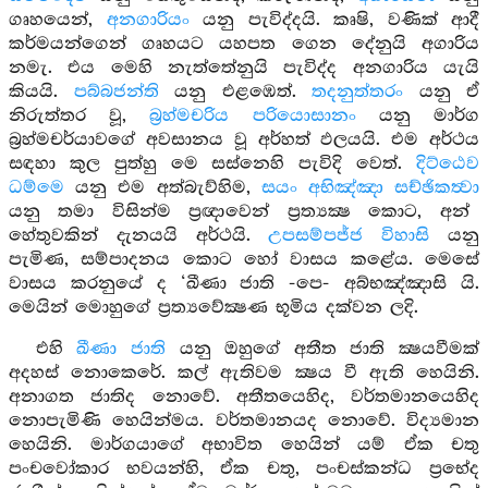
ගෘහයෙන්,
අනගාරියං
යනු පැවිද්දයි. කෘෂි, වණික් ආදී
කර්මයන්ගෙන් ගෘහයට යහපත ගෙන දේනුයි අගාරිය
නමැ. එය මෙහි නැත්තේනුයි පැවිද්ද අනගාරිය යැයි
කියයි.
පබ්බජන්ති
යනු එළඹෙත්.
තදනුත්තරං
යනු ඒ
නිරුත්තර වූ,
බ්‍රහ්මචරිය පරියොසානං
යනු මාර්ග
බ්‍රහ්මචර්යාවගේ අවසානය වූ අර්හත් ඵලයයි. එම අර්ථය
සඳහා කුල පුත්හු මෙ සස්නෙහි පැවිදි වෙත්.
දිට්ඨෙව
ධම්මෙ
යනු එම අත්බැව්හිම,
සයං අභිඤ්ඤා සච්ඡිකත්‍වා
යනු තමා විසින්ම ප්‍රඥාවෙන් ප්‍රත්‍යක්‍ෂ කොට, අන්
හේතුවකින් දැනයයි අර්ථයි.
උපසම්පජ්ජ
විහාසි
යනු
පැමිණ, සම්පාදනය කොට හෝ වාසය කළේය. මෙසේ
වාසය කරනුයේ ද ‘ඛීණා ජාති -පෙ- අබ්භඤ්ඤාසි යි.
මෙයින් මොහුගේ ප්‍රත්‍යවේක්‍ෂණ භූමිය දක්වන ලදි.
එහි
ඛීණා ජාති
යනු ඔහුගේ අතීත ජාති ක්‍ෂයවීමක්
අදහස් නොකෙරේ. කල් ඇතිවම ක්‍ෂය වී ඇති හෙයිනි.
අනාගත ජාතිද නොවේ. අතීතයෙහිද, වර්තමානයෙහිද
නොපැමිණි හෙයින්මය. වර්තමානයද නොවේ. විද්‍යමාන
හෙයිනි. මාර්ගයාගේ අභාවිත හෙයින් යම් ඒක චතු
පංචවෝකාර භවයන්හි, ඒක චතු, පංචස්කන්ධ ප්‍රභේද