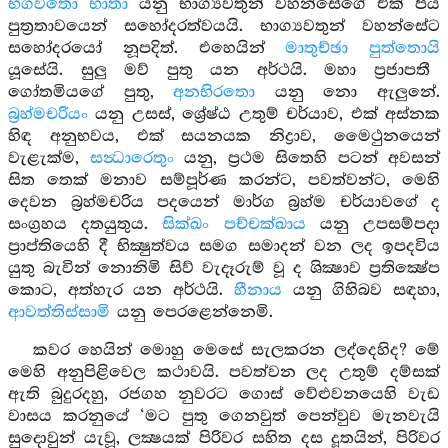
භගවතො භාතා
යනු භාග්‍යවතුන් වහන්සේගේ එක් පිය
පුත්‍රතාවයෙන් සහෝදරත්වයයි. භාග්‍යවතුන් වහන්සේට
සහෝදරයෝ නූපදිත්. එහෙයින්
මාතුච්ඡා පුත්තොයි
යූසේයි. සුලු මව් පුතු යන අර්ථයි. මහා ප්‍රජාපතී
ගෝතමියගේ පුතු,
අනභිරතො
යනු නො ඇලුනේ.
බ්‍රහ්මචරියං
යනු උසස්, ශ්‍රේෂ්ඨ උතුම් චර්යාව, එක් අස්නක
හිඳ අනුභවය, එක් සයනයක නිද්‍රාව, මෛථුනයෙන්
වැළැක්ම,
සන්‍ධාරෙතුං
යනු, ප්‍රථම සිතෙහි පටන් අවසන්
සිත තෙක් මනාව සම්පූර්ණ කරන්ට, පවත්වන්ට, මෙහි
දෙවන බ්‍රහ්මචරිය පදයෙන් මාර්ග බ්‍රහ්ම චර්යාවගේ ද
සංග්‍රහය දතයුතුය.
සික්ඛං පච්චක්ඛාය
යනු උපසම්පදා
ප්‍රාප්තියෙහි දී භික්‍ෂුත්වය සමග සමාදන් වන ලද ඉපදවිය
යුතු බැවින් නොනිමි සිව් වැදෑරුම් වූ ද ශික්‍ෂාව ප්‍රතික්‍ෂේප
කොට, අත්හැර යන අර්ථයි.
හීනාය
යනු ගිහිබව සඳහා,
ආවත්තිස්සාමි
යනු පෙරළෙන්නෙමි.
කවර හෙයින් මොහු මෙසේ සැලකරන ලද්දෙහිද? මේ
මෙහි අනුපිළිවෙල කථාවයි. පවත්වන ලද උතුම් දම්සක්
ඇති බුදුරදහු, රජගහ නුවරට ගොස් වේළුවනයෙහි වැඩ
වාසය කරනුයේ ‘මට පුතු ගෙනවුත් පෙන්වුව මැනවැයි
සුදොවුන් යැවූ, ලක්‍ෂයක් පිරිවර සහිත දස දූතයින්, පිරිවර