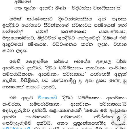
අබ්බජෙ
තෙ තුය්හං ආසවා ඛීණා - විද්ධස්තා විනලීකතා’ති
යමක් කරණකොට දිව්‍යෝත්පත්තිය අන් තැනක
ඉපදීමට යෝග්‍යව සිටින්නාගේ ස්වභාවය පක්‍ෂියෙක් හෝ
වන්නේද? යමක් කරණකොට යක්‍ෂාත්මයට,
මනුෂ්‍යාත්මයට, බිජුවටින් ඉපදීමට හේතුවේද? ඔබගේ එම
ආශ්‍රවයෝ ක්‍ෂීණයහ. විධ්වංශනය කරන ලදහ. විනාශ
කරන ලදහ.
මෙහි ත්‍රෛභූමික කර්මය අවශේෂ අකුසල ධර්ම
ආසවයැයි දක්වයි. ‘දිට්ඨ ධම්මිකානං ආසවානං සංවරාය
සම්පරායිකානං ආසවානං පටිඝාතාය’ යන්නෙහි අනුන්
නැසීම, විපිළිසර, වධ බන්ධනාදීහු ද, අපා දුකට හේතු වූ
නොයෙක් ආකාර උපද්‍රව,
එම ආශ්‍රව
විනයෙහි
‘දිට්ඨ ධම්මිකානං ආසවානං
සංවරයා, සම්පරායිකානං ආසවානං පටිඝාතාය’යි
දෙවැදෑරුම්ව දක්වයි. සළායතනයෙහි ‘තයො මෙ ආවුසො
ආසවා කාමාසවො භවාසවො, අවිජ්ජාසවො’යි
තෙවැදෑරුම්ව දක්වයි. අන්‍ය සූත්‍රාන්තයන්හිද එසේය.