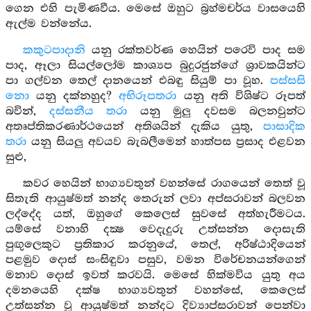
ගෙන එහි පැමිණවීය. මෙසේ ඔහුට බ්‍රහ්මචර්ය වාසයෙහි
ඇල්ම වන්නේය.
කකුටපාදානි
යනු රක්තවර්ණ හෙයින් පරෙවි පාද සම
පාද, ඈලා සියල්ලෝම කාශ්‍යප බුදුරජුන්ගේ ශ්‍රාවකයින්ට
පා ගල්වන තෙල් දානයෙන් එබඳු සියුම් පා වූහ.
පස්සසි
නො
යනු දක්නහුද?
අභිරූපතරා
යනු අති විශිෂ්ට රූපත්
බවින්,
දස්සනීය තරා
යනු මුලු දවසම බලනවුන්ට
අතෘප්තිකරණාර්ථයෙන් අතිශයින් දැකිය යුතු,
පාසාදික
තරා
යනු සියලු අවයව බැබලීමෙන් හාත්පස ප්‍රසාද එළවන
සුළු,
කවර හෙයින් භාග්‍යවතුන් වහන්සේ රාගයෙන් තෙත් වූ
සිතැති ආයුෂ්මත් නන්ද තෙරුන් ලවා අප්සරාවන් බලවන
ලද්දේද යත්, ඔහුගේ කෙලෙස් සුවසේ අත්හැරීමටය.
යම්සේ වනාහි දක්‍ෂ වෙදැදුරු උත්සන්න දොසැති
පුඟුලෙකුට ප්‍රතිකාර කරනුයේ, තෙල්, අරිෂ්ඨාදියෙන්
පළමුව දොස් සංසිඳුවා පසුව, වමන විරේචනයන්ගෙන්
මනාව දොස් ඉවත් කරවයි. මෙසේ හික්මවිය යුතු අය
දමනයෙහි දක්ෂ භාග්‍යවතුන් වහන්සේ, කෙලෙස්
උත්සන්න වූ ආයුෂ්මත් නන්දට දිව්‍යාප්සරාවන් පෙන්වා