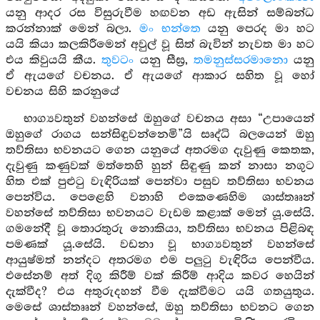
යනු ආදර රස විසුරුවීම හඟවන අඩ ඇසින් සම්බන්ධ
කරන්නාක් මෙන් බලා.
මං භන්තෙ
යනු පෙරද මා හට
යයි කියා කලකිරීමෙන් අවුල් වූ සිත් බැවින් නැවත මා හට
එය කිවුයයි කීය.
තුවටං
යනු සීඝ්‍ර,
තමනුස්සරමානො
යනු
ඒ ඇයගේ වචනය. ඒ ඇයගේ ආකාර සහිත වූ හෝ
වචනය සිහි කරනුයේ
භාග්‍යවතුන් වහන්සේ ඔහුගේ වචනය අසා “උපායෙන්
ඔහුගේ රාගය සන්සිඳුවන්නෙමි”යි සෘද්ධි බලයෙන් ඔහු
තව්තිසා භවනයට ගෙන යනුයේ අතරමග දැවුණු කෙතක,
දැවුණු කණුවක් මත්තෙහි හුන් සිඳුණු කන් නාසා නගුට
හිත එක් පුළුටු වැඳිරියක් පෙන්වා පසුව තව්තිසා භවනය
පෙන්විය. පෙළෙහි වනාහි එකෙණෙහිම ශාස්තෲන්
වහන්සේ තව්තිසා භවනයට වැඩම කළාක් මෙන් යූ.සේයි.
ගමනේදී වූ තොරතුරු නොකියා, තව්තිසා භවනය පිළිබඳ
පමණක් යූ.සේයි. වඩනා වූ භාග්‍යවතුන් වහන්සේ
ආයුෂ්මත් නන්දට අතරමග එම පලුටු වැඳිරිය පෙන්වීය.
එසේනම් අත් දිගු කිරීම් වක් කිරීම් ආදිය කවර හෙයින්
දැක්වීද? එය අතුරුදහන් වීම දැක්වීමට යයි ගතයුතුය.
මෙසේ ශාස්තෲන් වහන්සේ, ඔහු තව්තිසා භවනට ගෙන