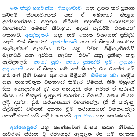
තෙ භික්‍ඛු භගවන්තං එතදවොචුං
යනු උසස් කර ප්‍රකාශ
කිරීමේ ස්වභාවයෙන් යුත් ඒ බොහෝ භික්‍ෂූහු
උන්වහන්සේට අනුග්‍රහ කිරීමේ අදහසින් භාග්‍යවතුන්
වහන්සේට මෙසේ කීවාහුය. දොස් පැවරීම් වශයෙන්
නොවේ.
අඤ්ඤතරං
යනු නම් ගොත් වශයෙන් ප්‍රසිද්ධ
නැති එක් භික්‍ෂුවක්.
ආමන්තෙසි
යනු ඒ භික්‍ෂූන් හඟවනු
කැමැත්තේ ඇනවීය එවං යනු වචන පිළිගැනීමෙහි
මැනවයි යන අර්ථය, නැවත “එවං” යනු ප්‍රතිඥා කළ
ඇසිල්ලෙහි.
අහෝ සුඛං අහො සුඛන්ති ඉමං උදානං
උදානෙසි
යනු ඒ භික්‍ෂූහු යම් සේ කියත්ද එය එසේම යයි
තමාගේ ප්‍රීති වාක්‍ය ප්‍රකාශය පිළිගනී.
කිම්පන ත්‍වං
භද්දිය
යනු භාග්‍යවතුන් වහන්සේ කිමැයි විමසයි. කිම ඔහුගේ
සිත නොදන්නේ ද? අප නොදනී. ඔහු ලවාම ඒ කරුණ
කියවා ඒ භික්‍ෂූන් දැනුවත් කරන්නට විමසයි. මෙය කියන
ලදි. දන්නා වූම තථාගතයන් වහන්සේලා (ඒ ඒ කරුණු
පිළිබඳව) විමසත්. දන්නා වූම තථාගතයන් වහන්සේලා
නොවිමසත් යයි ආදී වශයෙනි.
අත්‍ථවසං
යනු කාරණයයි.
අන්තෙපුරෙ
යනු කාන්තාවන් වාසය කරන නිවසට
ආවරණ ස්ථාන වූ රජගෙදර ඇතුලත රජ යම් තැනක