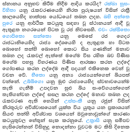
ස්නානය අනුභව කිරීම නිදීම ආදිය කරයිද?
රක්ඛා සුසං
විහිතා
යනු රැකවරණයෙහි නිරත පුරුෂයන් විසින් රාත්‍රී
කාලයෙහිද හාත්පස යෝධයෝ තබන ලදහ.
බහි අන්තෙ
පුරෙ
යනු ආර්ථික කටයුතු සඳහා වූ ස්ථානයන් ආදී වූ
ඇතුළත නගරයෙන් පිටත වූ රජ නිවසෙහි.
එවං රක්ඛිතො
ගොපිතො සන්තො
යනු මෙසේ රජ ගෙදර
රාජධානියෙහිද රාජ්‍ය දේශයෙහි ද ඇතුළත හා පිටත
බොහෝ තන්හි බොහෝ කොට සිය ගණනින් මනාව
තබන ලද රැකවල් ඇත්තේ මගේම විස රහිත බව පිණිස
මගේම පහසු විහරණය පිණිස ආරක්‍ෂා කරන ලද්දේ
ගෝපණය කරන ලද්දේම ආදී පදයන් එකිනෙක වෙන් වූ
වචන වේ.
භීතො
යනු අන්‍ය රාජ්‍යයන්ගෙන් බියපත්
වන්නේ.
උබ්බිගො
යනු මුළු රාජ්‍යයෙහිද ස්වභාවයෙන්ම
තැති ගැනීම් උපදවන සුළු බිය සංවේගයන්ගෙන්
තැතිගන්වන ලද්දේ සසල කරන ලද්දේ මනාව තබන ලද
රැකවරණ ඇති හෙයින්
උස්සංකී
යනු රජුන් විසින්
නිරතුරුව අවිශ්වාසයෙන් යුක්ත විය යුතුය යන ප්‍රකාශයන්
සියළු තන්හි අවිශ්වාස වශයෙන් ඔවුනොවුන්ගේ කාරණා
කටයුතුවල හේතූන් සැක කරනුයේ.
උත්‍රාසි
යනු සමීපව
හැසිරෙන්නන් විසිනුදු නොදන්නා වූවටම මට කිසි දිනෙක