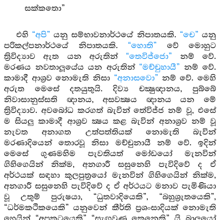
සක්කතො”
එහි
“අපි”
යනු සම්භාවනාර්ථයේ නිපාතයකි.
“චෙ”
යනු
පරිකල්පනාර්ථයේ නිපාතයකි.
“හොති”
වේ මොහුට
ත්‍රිවිද්‍යාව ඇත යන අරුතින්
“තෙවිජ්ජො”
නම් වේ.
මරණය නවතාලූයේය යන අරුතින්
“මච්චුහායී”
නම් වේ.
කාමාදී ආශ්‍රව නොමැති නිසා
“අනාසවො”
නම් වේ. මෙහි
අරුත මෙසේ දතයුතුයි. දිව්‍ය චක්‍ෂුඥානය, පුබ්බේ
නිවාසානුස්සති ඥානය, අසවක්‍ෂය ඥානය යන මේ
ත්‍රිවිද්‍යාව. අවබෝධ කරගත් බැවින් තේවිජ්ජ නම් වූ, එසේ
ම සියලු කාමාදී ආශ්‍රව ක්‍ෂය කළ බැවින් අනාශ්‍රව නම් වූ
නැවත අනාගත උත්පත්තියක් නොමැති බැවින්
මරණාදියෙන් තොරවූ නිසා මච්චුනායී නම් වේ. ඉදින්
මෙසේ ගුණමහිම පැවතියත් මෝඩයෝ මැනවින්
ගිහිගෙයින් නික්ම, අනගාරී සසුනෙහි පැවිදිවේ ද ඒ
අර්ථයක් සඳහා කුලපුත්‍රයෝ මැනවින් ගිහිගෙයින් නික්ම,
අනගාරී සසුනෙහි පැවිදිවේ ද ඒ අර්ථයට මනාව පැමිණියා
වූ උතුම් පුරුෂයා, “ධුතවාදියෙකි”, “බහුශ්‍රැතයෙකි”,
“ධර්මකථිකයෙකි” යනුවෙන් කීර්ති ප්‍රශංසාදියක් නොමැති
හෙයින් “අප්‍රකටයෙකි” “සැඟවුණු කෙනෙකි” යි බාලයෝ