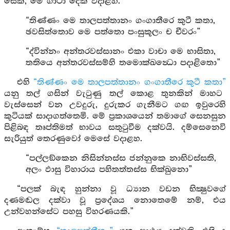
සේක්, මේ ගාථා දෙක වදාළහ.
“තිණ්ණං මෙ තාලපත්තානං ගංගාතීරෙ කුටී කතා,
ඡවසිත්තොව මෙ පත්තො පංසුකූලං ච චීවරං”
“ද්වින්නං අන්තරවස්සානං එකා වාචා මෙ භාසිතා,
තතියෙ අන්තරවස්සම්හි තමොක්ඛන්‍ධො පදාළිතො”
එහි
“තිණ්ණං මෙ තාලපත්තානං ගංගාතීරෙ කුටී කතා”
යනු තල් ගසින් වැටුණු තල් කොළ තුනකින් මාහට
වැස්සෙන් වන උවදුරු, දුරුකර ගැනීමට ගඟ ඉවුරෙහි
කුටියක් සාදාගත්තෙමි. මේ ප්‍රකාශයෙන් තමාගේ සෙනසුන
පිළිබඳ තෘප්තිමත් භාවය සතුටුවීම දක්වයි. දම්සෙනෙවි
සැරියුත් තෙරණුවෝ මෙසේ වදාළහ.
“පල්ලඞ්කෙන නිසින්නස්ස ජන්නුකෙ නාභිවස්සති,
අලං ඵාසු විහාරාය පහිතත්තස්ස භික්ඛුනො”
“පලක් බැඳ හුන්නා වූ ධ්‍යාන වඩන භික්‍ෂුවගේ
දණමඬල දක්වා වූ ප්‍රදේශය නොතෙමේ නම්, එය
උන්වහන්සේට පහසු විහරණයකි.”