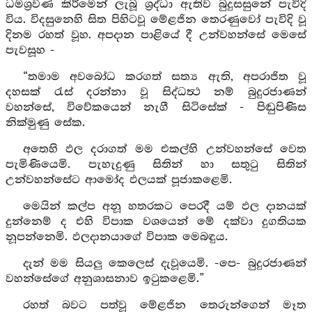
ධර්‍මශ්‍රවණ කිරීමෙන් ලැබූ ශ්‍රද්ධා ඇතිව බුදුසසුනේ පැවිදි
විය. විදසුනෙහි සිත පිහිටවූ මේළජින තෙරණුවෝ පැවිදි වූ
දිනම රහත් වූහ. අපදාන පාළියේ දී උන්වහන්සේ මෙසේ
පැවසූහ -
“තමාම අවබෝධ කරගත් සත්‍ය ඇති, අපරාජිත වූ
දහසක් රැස් දරන්නා වූ සිද්ධත්‍ථ නම් බුදුරජාණන්
වහන්සේ, විවේකයෙන් නැගී සිටිසේක් - පිඬුපිණිස
නික්මුණු සේක.
අතෙහි ඵල දරාගත් මම එකල්හි උන්වහන්සේ වෙත
පැමිණියෙමි. පැහැදුණු සිතින් හා සතුටු සිතින්
උන්වහන්සේට ආමෝද ඵලයක් පූජාකළෙමි.
මෙයින් කල්ප අනූ හතරකට පෙරදී යම් ඵල දානයක්
දුන්නෙම් ද එහි විපාක වශයෙන් මේ දක්වා දුගතියක
නූපන්නෙමි. ඵලදානයාගේ විපාක මෙබඳුය.
දැන් මම සියලු කෙලෙස් දැවූයෙමි. -පෙ- බුදුරජාණන්
වහන්සේගේ අනුශාසනාව ඉටුකළෙමි.”
රහත් බවට පත්වූ මේළජින තෙරුන්ගෙන් මෑත