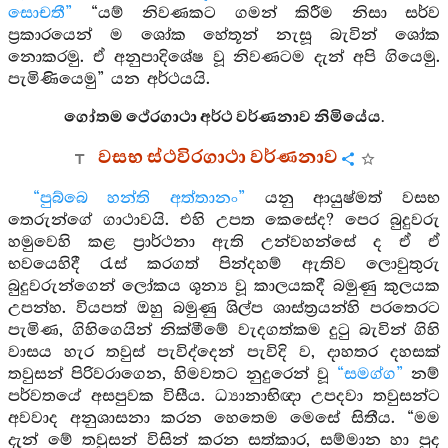
සොචතී”
“යම් නිවණකට ගමන් කිරීම නිසා සර්ව
ප්‍රකාරයෙන් ම ශෝක හේතූන් නැසූ බැවින් ශෝක
නොකරමු. ඒ අනුපාදිශේෂ වූ නිවණටම දැන් අපි ගියෙමු.
පැමිණියෙමු” යන අර්ථයයි.
ගෝතම ථේරගාථා අර්ථ වර්ණනාව නිමියේය.
වසභ ස්ථවිරගාථා වර්ණනාව
“පුබ්බෙ හන්ති අත්තානං”
යනු ආයුෂ්මත් වසභ
තෙරුන්ගේ ගාථාවයි. එහි උපත කෙසේද? පෙර බුදුවරු
හමුවෙහි කළ ප්‍රාර්ථනා ඇති උන්වහන්සේ ද ඒ ඒ
භවයෙහිදී රැස් කරගත් පින්දහම් ඇතිව ලොවුතුරු
බුදුවරුන්ගෙන් ලෝකය ශූන්‍ය වූ කාලයකදී බමුණු කුලයක
උපන්හ. වියපත් ඔහු බමුණු ශිල්ප ශාස්ත්‍රයන්හි පරතෙරට
පැමිණ, ගිහිගෙයින් නික්මීමේ වැදගත්කම දුටු බැවින් ගිහි
වාසය හැර තවුස් පැවිද්දෙන් පැවිදි ව, දාහතර දහසක්
තවුසන් පිරිවරාගෙන, හිමවතට නුදුරෙන් වූ
“සමග්ග”
නම්
පර්වතයේ අසපුවක විසීය. ධ්‍යානාභිඥා උපදවා තවුසන්ට
අවවාද අනුශාසනා කරන හෙතෙම මෙසේ සිතීය. “මම
දැන් මේ තවුසන් විසින් කරන සත්කාර, සම්මාන හා පුද