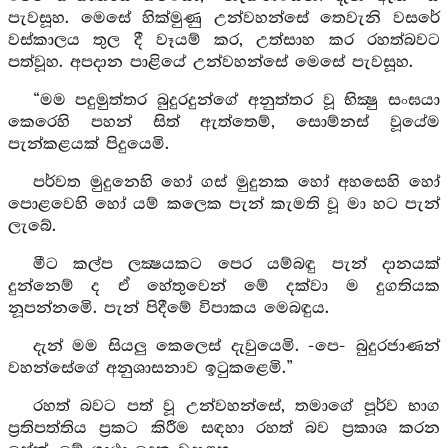
පැවසූහ. මෙසේ හික්මුණු උන්වහන්සේ තෙවැනි වසරේ
වස්කාලය තුල දී වෑයම් කර, උත්සාහ කර රහත්බවට
පත්වූහ. අපදාන පාළියේ උන්වහන්සේ මෙසේ පැවසූහ.
“මම පදුමුත්තර බුදුරදුන්ගේ අනුත්තර වූ භික්‍ෂු සංඝයා
කෙරෙහි පහන් සිත් ඇත්තෙම්, සොම්නස් වූයේම
පැන්කළයක් පිදුයෙමි.
පර්වත මුදුනෙහි හෝ ගස් මුදුනක හෝ අහසෙහි හෝ
පොළවෙහි හෝ යම් කලෙක පැන් කැමති වූ මා හට පැන්
ලැබේ.
මීට කල්ප ලක්‍ෂයකට පෙර යම්බඳු පැන් දානයක්
දුන්නෙම් ද ඒ හේතුවෙන් මේ දක්වා ම දුගතියක
නූපන්නමෙි. පැන් පිදීමේ විපාකය මෙබඳුය.
දැන් මම සියලු කෙලෙස් දැවුයෙමි. -පෙ- බුදුරජාණන්
වහන්සේගේ අනුශාසනාව ඉටුකළෙමි.”
රහත් බවට පත් වූ උන්වහන්සේ, තමාගේ පූර්ව භාග
ප්‍රතිපත්තිය ප්‍රකට කිරීම සඳහා රහත් බව ප්‍රකාශ කරන