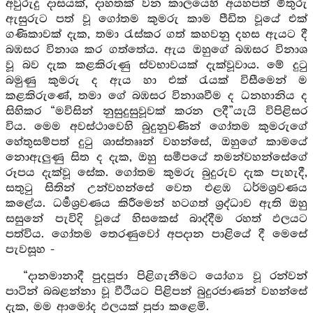
අවුරුදු දාසයක්, දාහතක් වන කාලයෙහි අයහපත් මිතුරු
ඇසුරුට පත් වූ ගෝතම කුමරු කාම පීඩිත වූයේ එක්
ගණිකාවක් දැක, තමා රැස්කර ගත් කහවනු දහස ඇයට දී
බඹසර විනාශ කර ගත්තේය. ඇය ඔහුගේ බඹසර විනාශ
වූ බව දැක කළකිරුණු ස්වභාවයක් දැක්වූවාය. මේ දුටු
බමුණු කුමරු ද ඇය හා එක් රැයක් විසීමෙන් ම
කළකිරුණේ, තමා ගේ බඹසර විනාශවීම ද ධනහානිය ද
සිහිකර “මවිසින් නුසුදුසුවූවක් කරන ලදී”යැයි විපිළිසර
විය. මෙම අවස්ථාවෙහි බුදුනුවණින් ගෝතම කුමරුගේ
හේතුසම්පත් දුටු ශාස්තෲන් වහන්සේ, ඔහුගේ කාමයේ
නොඇලුණු සිත ද දැක, ඔහු සමීපයේ තමන්වහන්සේගේ
රූපය දැක්වූ සේක. ගෝතම කුමරු බුදුරුව දැක පැහැදී,
සතුටු සිතින් උන්වහන්සේ වෙත එළඹ ධර්මශ්‍රවණය
කළේය. ධර්‍මශ්‍රවණය කිරීමෙන් හටගත් ශ්‍රද්ධාව ඇති ඔහු
සසුනේ පැවිදි වූයේ හිසකෙස් බාද්දීම රහත් ඵලයට
පත්විය. ගෝතම තෙරණුවෝ අපදාන පාළියේ දී මෙසේ
පැවසූහ -
“දානමානාදී පුදපූජා පිළිගැනීමට යෝග්‍ය වූ රන්වන්
පාටින් බබළන්නා වූ වීථියට පිළිපන් බුදුරජාණන් වහන්සේ
දැක, මම ආමෝද ඵලයක් පුජා කළෙමි.