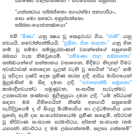
පහීණො ජාලසංඛාතො - භවනෙත්ති සමූහතා”
“යස්සත්‍ථාය පබ්බජිතො අගාරස්මා අනගාරියං,
සො මො අත්‍ථො අනුප්පත්තො
සබ්බසංයොජනක්‍ඛයො”
එහි
“ඛීණා”
යනු ක්‍ෂය වූ කෙළවරට ගිය.
“ජාති”
යනු
භවයයි. භවෝත්පත්තියයි.
“වුසිතං ජින සාසනං”
යනු ජින
නම් වූ සම්මා සම්බුදුරජාණන් වහන්සේගේ සසුනෙහි
බඹසර වැස නිමවූයෙමි.
“පහීණො ජාල සඞ්ඛාතො”
සත්ත්‍වයන්ගේ සන්තානය වසාගෙන, මිදීමට නිදහස් වීමට
අවස්ථාවක් නොදෙන දැලක් වැනි වූ හෙයින් “ජාල” නම්
වූ අවිද්‍යා දෘෂ්ටි දෙක ප්‍රහීණ කරන ලදි. ආර්ය මාර්ගයෙන්
මුලුමනින් ම සිඳ දමන ලදි.
“භවනෙත්ති සමූහතා”
කාමාදීභවයන්ට පමුණුවන, සංසාරික පැවැත්මට
උපකාරවන තණ්හාව මුලිනුපුටා දමන ලදි. “යම් අර්ථයක්
සඳහා මම ගිහිගෙයින් නික්ම අනගාරී සසුනෙහි
පැවිදිවූයෙම් ද ඒ සියලු ඕරම්භාගිය හා උද්ධම්භාගිය යන
ප්‍රභේද ඇති දස සංයෝජනයෝම ප්‍රහීණ කළෙමි. අර්ථවත්
වූ නිර්වාණ සංඛ්‍යාත පරමාර්ථය, අර්හත් සංඛ්‍යාත (තම
යහපත්) ස්වාර්ථය ද මම ලබාගත්තෙමි. සලසා ගත්තෙමි”