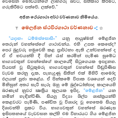
වෙසෙන මෝඩයන්ගේ ලාභගරු බවට, සත්කාර කිරීමට,
ගරුකිරීමට පත්වේ. ලක්වේ.”
අජින ථේරගාථා අර්ථ වර්ණනාව නිමියේය.
මෙලජින ස්ථවිරගාථා වර්ණනාව
“යදාහං ධම්මස්සොසිං”
යනු ආයුෂ්මත් මේළජින
තෙරුන් වහන්සේගේ ගාථාවන්ය. එහි උපත කෙසේද?
පෙර බුදුවරු හමුවෙහි කළ ප්‍රාර්ථනා ඇති උන්වහන්සේ ද
ඒ ඒ භවයන්හි දී පින් රැස් කරමින් පැමිණ සුමේධ
භාග්‍යවතුන් වහන්සේගේ කාලයේදී සිටුගෙයක ඉපදුනහ.
වියපත් වූ සිටුකුමරු භාග්‍යවතුන් වහන්සේ පිඬුපිණිස
වැඩම කරනු දැක, පැහැදුණු සිතින් එක් මිහිරි ආමෝද
ඵලයක් පූජා කළේය. ඒ පින්කමේ විපාක වශයෙන් දෙව්
මිනිසුන් අතර සැරි සැරූ ඔහු මේ බුද්ධෝත්පාද කාලයෙහි
බරණැස් නුවර ක්‍ෂත්‍රිය කුලයක ඉපිද,
“මේළජින”
යන
නමින් හැඳින්විණි. සියලු විද්‍යා ශිල්ප ශාස්ත්‍රයන්හි
කෙළවරට පැමිණි, පණ්ඩිත වූ විශාරද වූ හෙතෙම සියලු
දිශාවන්හි ප්‍රකට විය. භාග්‍යවතුන් වහන්සේ බරණැස
ඉසිපතනයේ වැඩවසන කල්හි එම විහාරයට ගිය මේළජින