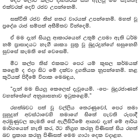
දෙව් ලොව කල්ප දාහතරක් සිත් ඇලවූ මම සැත්තෑ
එක්වරක් දෙව් රජව උපන්නෙමි.
සක්විති රජව තිස් හතර වාරයක් උපන්නෙමි. මහත් වූ
ප්‍රදේශ රාජ සම්පත් අසීමිතව වින්දෙමි.
ඒ මම දැන් සියලු ආකාරයෙන් උතුම් උපමා ඇති ධර්ම
නම් ප්‍රාසාදයට නැගී ශාක්‍ය පුත්‍ර වූ බුදුරදුන්ගේ සසුනෙහි
සුවසේ කැමති සේ වෙසෙමි.
මීට කල්ප තිස් එකකට පෙර යම් කුසල කර්මයක්
කළෙම් ද එදා සිට මේ දක්වා දුගතියක නූපන්නෙමි. නළ
කුටියක් පිදීමේ විපාක මෙබඳුය,
“දැන් මම සියලු කෙලෙස් දැවූයෙමි. -පෙ- බුදුරජාණන්
වහන්සේගේ අනුශාසනාව ඉටුකළෙමි.”
රහත්බවට පත් වූ වල්ලිය තෙරණුවෝ, පෙර තමා
පුහුදුන් අවස්ථාවෙහි තමාගේ සිතේ පැවති රූපාදී
අරමුණුවල කැමති සේ ඇලීසිටීමේ ආශාව දැන් මේ ආර්ය
මාර්ගයෙන් නැති කර, ඊට නිග්‍රහ කරනු පිණිසත් සිය රහත්
බව ප්‍රකාශ කරනු පිණිසත් මෙම ගාථා දෙක වදාළහ.