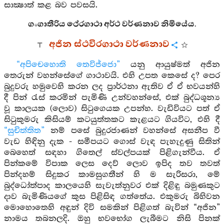
සාක්‍ෂාත් කළ බව පවසයි.
ගංගාතීරිය ථේරගාථා අර්ථ වර්ණනාව නිමියේය.
අජින ස්ථවිරගාථා වර්ණනාව
“අපිචෙහොති තෙවිජ්ජො”
යනු ආයුෂ්මත් අජින
තෙරුන් වහන්සේගේ ගාථාවයි. එහි උපත කෙසේ ද? පෙර
බුදුවරු හමුවෙහි කරන ලද ප්‍රාර්ථනා ඇතිව ඒ ඒ භවයන්හි
දී පින් රැස් කරමින් පැමිණි උන්වහන්සේ, එක් බුද්ධශූන්‍ය
වූ කාලයක (ලොව) සිටුගෙයක උපන්හ. වැඩිවියට පත් ඒ
සිටුකුමරු කිසියම් කටයුත්තකට කැළයට ගියවිට, එහි දී
“සුචිත්තිත”
නම් පසේ බුදුරජාණන් වහන්සේ අසනීප වී
වැඩ හිඳිනු දැක - සමීපයට ගොස් වැඳ පැහැදුණු සිතින්
බෙහෙත් සඳහා ගිතෙල් ස්වල්පයක් පිළිගැන්වීය. ඒ
පින්කමේ විපාක ලෙස දෙව් ලොව ඉපිද තව තවත්
පින්දහම් සිදුකර කාමසුගතීන් හි ම සැරිසරා, මේ
බුද්ධෝත්පාද කාලයෙහි සැවැත්නුවර එක් දිළිඳු බමුණකුට
දාව බැමිණියගේ කුස පිළිසිඳ ගත්තේය. එකුමරු බිහිවන
මොහොතෙහි අඳුන් දිවි සමකින් පිළිගත් බැවින් “අජින”
නාමය තබනලදි. ඔහු භවභෝග ලැබීමට නිසි පිනක්