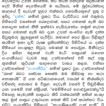
දෙව්ලොව උපන් හෙතෙම, තව තවත් පින්දහම් සිදුකරමින්
දෙව් මිනිස් දෙගතියෙහි ම සැරිසරා, මේ බුද්ධෝත්පාද
කාලයේ දී සැවැත් නුවර එක්තරා ගහපතියකුගේ පුතු ව
ඉපිද,
“දත්ත”
නමින් ප්‍රකට විය. වැඩිවියට පත් එකුමරු
ගිහිගෙයි වසන්නේ පරලොවක්, සසර ගමනක් ඇති බව
නොදැන සමාජ නීති ඉක්මවා හැසිරුනේය. නමුත් නැවත
සසර ගමනක් ඇති බව දැන උපන් සංවේග ඇති දත්ත
සිටුකුමරු බුදුසසුනේ පැවිදිව, තමාගේ පෙර ක්‍රියා පිළිකුල්
කරමින් ඉතා දැඩි රූක්‍ෂ ප්‍රතිපත්තිවල පිහිටියේ ය. දත්ත
හිමියෝ පාංශුකූල සිවුරු පමණක් ම පෙරවූහ. මිනීවලට
දිය ඉසින බඳුනක් වැනි මැටි පාත්‍රයක් රැගෙන
ගංගාතීරයට වැඩම කළ උන්වහන්සේ එහි තල් පත්‍ර
තුනකින් කුටියක් සාදාගෙන වාසය කළහ. එනිසා
උන්වහන්සේ
“ගංගාතීරිය”
නමින් ප්‍රකට වූහ. උන්වහන්සේ
“රහත් බවට පත්වන තෙක්ම මම කිසිවකු හා කථා
නොකරමි” යි යන අධිෂ්ඨානයෙන්, වසරක් ම නිශ්ශබ්දව
වචීභේද නොකර ම විසූහ. දෙවැනි වසරේ දී පිඬුපිණිස
යන ගමෙහි එක් ස්ත්‍රියක්, “මෙහිමියෝ ගොළුවූවෙක්දැ?යි
විමසනු කැමැත්තී පාත්‍රයට කිරි වත්කරන්නී අතින් සංඥා
කළ මුත් පාත්‍රය උතුරායන තෙක් කිරි වත් කරන්නට විය.
එවිට ගංගාතීරිය හිමියෝ, “නැගණියෙනි! දැන් ඇති” යි