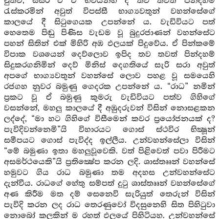
චුතව, සසර ඒ ඒ භවයන්හි දී තව තවත් පින්දහම්
රැස්කරමින් අවුත් විපස්සී භාග්‍යවතුන් වහන්සේගේ
කාලයේ දී සිටුගෙයක උපන්නේ ය. වැඩිවියට පත්
හෙතෙම පිඬු පිණිස වැඩම වූ බුදුරජාණන් වහන්සේට
පහන් සිතින් එක් මිහිරි අඹ ඵලයක් පිදුවේය. ඒ පින්කමේ
විපාක වශයෙන් දෙව්ලොව ඉපිද තව තවත් පින්දහම්
සිදුකරගනිමින් දෙව් මිනිස් දෙගතියේ සැරි සරා අවුත්
අපගේ භාග්‍යවතුන් වහන්සේ ලොව පහළ වූ සමයෙහි
රජගහ නුවර බමුණු ගෙදරක උපන්නේ ය. “රාධ” නමින්
ප්‍රකට වූ ඒ බමුණු කුමරු වැඩිවියට පත්ව ගිහිගේ
වසන්නේ, මහලු කාලයේ දී අඹුදරුවන් විසින් නොසළකන
ලද්දේ, “මා හට ගිහිගේ විසීමෙන් කවර ප්‍රයෝජනයක් ද?
පැවිදිවන්නෙමි”යි විහාරයට ගොස් ස්ථවිර භික්‍ෂූන්
සමීපයට ගොස් පැවිද්ද ඉල්ලීය. උන්වහන්සේලා විසින්
“මේ බමුණා ඉතා මහලුවූවෙකි. වත් පිළිවෙත් පවා පිරීමට
අසමර්ථයෙකි”යි ප්‍රතික්‍ෂේප කරන ලදි. ශාස්තෲන් වහන්සේ
හමුවට ගිය රාධ බමුණා තම අදහස උන්වහන්සේට
දැන්වීය. රාධගේ හේතු සම්පත් දුටු ශාස්තෲන් වහන්සේගේ
අණ කිරීම මත දම් සෙනෙවි සැරියුත් තෙරුන් විසින්
පැවිදි කරන ලද රාධ තෙරණුවෝ විදසුනෙහි සිත පිහිටුවා
නොබෝ කලකින් ම රහත් ඵලයේ පිහිටියහ. උන්වහන්සේ