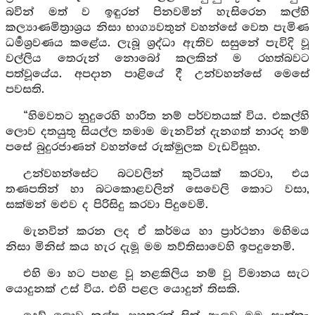
බවින් මත් ව ඉඳුරන් පිනවමින් හැසිරෙන කල්හි
කල්‍යාණමිත්‍රාශ්‍රය නිසා භාග්‍යවතුන් වහන්සේ වෙත පැමිණ
ධර්‍මශ්‍රවණය කළේය. ලැබූ ශ්‍රද්ධා ඇතිව සසුනේ පැවිදි වූ
වල්ලිය තෙරුන් නොබෝ කලකින් ම රහත්බවට
පත්වූයේය. අපදාන පාළියේ දී උන්වහන්සේ මෙසේ
පවසති.
“හිමවතට නුදුරෙහි හාරිත නම් පර්වතයක් විය. එකල්හි
ලොව දතයුතු සියල්ල තමාම මැනවින් දැනගත් නාරද නම්
පසේ බුදුරජාණන් වහන්සේ රුක්මුලක වැඩවිසූහ.
උන්වහන්සේට බටවලින් කුටියක් කරවා, එය
තණපතින් හා බටකොළවලින් සෙවෙලි කොට වසා,
සක්මන් මළුව ද පිරිසිදු කරවා පිදුවෙමි.
මැනවින් කරන ලද ඒ කර්මය හා ප්‍රාර්ථනා මහිමය
නිසා මිනිස් කය හැර දැමූ මම තව්තිසාවෙහි ඉපදුනෙමි.
එහි මා හට පහළ වූ නළකිලිය නම් වූ විමානය සැට
යොදුනක් උස් විය. එහි පළල යොදුන් තිසකි.