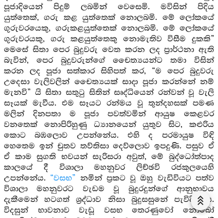
පූජාදියෙන් පිදුම් ලබමින් වෙසෙමි. මවිසින් පිදිය
යුත්තෙක්, ගරු කළ යුත්තෙක් නොලබමි. මේ ලෝකයේ
ගුරුවරයෙකු, ගරුකළයුත්තෙක් නොලබමි. මේ ලෝකයේ
ගුරුවරයකු, ගරු කළයුත්තෙකු නොමැතිව විසීම දුකකි”
මෙසේ සිතා පෙර බුදුවරු වෙත කරන ලද ප්‍රාර්ථනා ඇති
බැවින්, පෙර බුදුවරුන්ගේ චෛත්‍යයන්ට තමා විසින්
කරන ලද පූජා සත්කාර සිහිපත් කර, “ම පෙර බුදුවරු
උදෙසා වැලිවලින් චෛත්‍යයක් සාදා පූජා කරන්නේ නම්
මැනවි” යි සිතා සතුටු සිතින් සෘද්ධියෙන් රන්වන් වූ වැලි
සෑයක් මැවීය. එම සෑයට රන්මය වූ තුන්දහසක් පමණ
මලින් දිනපතා ම පූජා පවත්වමින් ආයුෂ කෙළවර
වනතෙක් නොපිරිහුණු ධ්‍යානයෙන් යුතුව සිට, කළුරිය
කොට බඹලොව උපන්නේය. එහි ද පරමායුෂ විඳි
හෙතෙම ඉන් චුතව තව්තිසා දෙව්ලොව ඉපදුණි. පසුව ඒ
ඒ කාම සුගති භවයන් සැරිසරා අවුත්, මේ බුද්ධෝත්පාද
කාලයේ දී විශාලා මහනුවර ලිච්ඡවි රජකුලයෙහි
උපන්නේය.
“වසභ”
නමින් ප්‍රකට වූ ඔහු වැඩිවියට පත්ව
විශාලා මහනුවරට වැඩම වූ බුදුරදුන්ගේ ආනුභාවය
දැකීමෙන් හටගත් ශ්‍රද්ධාව නිසා බුදුසසුනේ පැවිදි විය.
විදසුන් භාවනාව වැඩූ වසභ තෙරණුවෝ නොබෝ