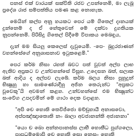
පනස් එක් වාරයක් සක්විති රජව උපන්නෙමි, මා ලැබූ
ප්‍රදේශ රාජ සම්පත්තිය පමණ කළ නොහැක.
මෙයින් කල්ප අනූ හයකට පෙර යම් ගිතෙල් දානයක්
දුන්නෙම් ද ඒ හේතුවෙන් මේ දක්වා දුගතියක
නූපන්නෙමි. පිරිසිදු ගිතෙල් පිදීමේ විපාකය මෙබඳුය,
දැන් මම සියලු කෙලෙස් දැවුයෙමි. -පෙ- බුදුරජාණන්
වහන්සේගේ අනුශාසනාව ඉටුකළෙමි.”
පෙර කර්ම නිසා රහත් බවට පත් වූවත් අල්ප ලාභ
ඇතිව අප්‍රකට ව උන්වහන්සේ විසූහ. උදෙසන බත්, සලාක
බත් ආදිය ද අල්පව ලැබේ. කර්ම බලය නිසා පුහුදුන්
භික්‍ෂූහු හා සාමණේරාදීහු අජින තෙරුන්ට “අප්‍රකට
වූවෙකු”යි අවමන් කළහ. උන්වහන්සේ එම භික්‍ෂූන්ට
සංවේග උපදවමින් මේ ගාථා දෙක වදාළහ.
“අපි චෙ හොති තෙවිජ්ජො මච්චුහායී අනාසවො,
අප්පඤ්ඤාතොති නං බාලා අවජානන්ති අජානනා”
“යො ච ඛො අන්නපානස්ස ලාභී හොතීධ පුග්ගලො,
පාපධම්මොපි චෙ හොති සො නෙසං හොති