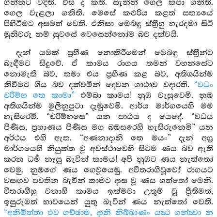
ගින්නට වදිති. විස ද කති. සැනින් ගෙල කපා ගනිති.
ගෙල වැළලා ගනිති. මෙසේ කළුරිය කළත් සත්‍යයේ
පිහිටීමට අසමත් වෙති. එනිසා මෙබඳු ස්ත්‍රීහු හැරදමා සිටි
මුනිවරු නම් සුවසේ වෙසෙන්නෝම බව දක්වයි.
දැන් යමක් ප්‍රහීණ නොකිරීමෙන් මෙබඳු ස්ත්‍රීන්ට
බැඳීමට සිදුවේ. ඒ කාමය රාගය තමන් වහන්සේට
නොමැති බව, තමා එය ප්‍රහීණ කළ බව, අතිශයින්ම
නිවීමට ගිය බව දක්වමින් දෙවන ගාථාව වදාරති.
“වධං
චරිම්හ තෙ කාමා”
එම්බා කාමය! නුඹ වැසුවෙමි. නුඹ
අතිශයින්ම මුලිනුපුටා දැමුවෙමි. ආර්ය මාර්ගයෙහි මම
හැසිරෙමි. “චරිම්හසෙ” යන පාඨය ද යෙදේ. “වධය
පිණිස, ප්‍රහාණය පිණිස මග බඹසරෙහි හැසිරුනෙමි” යන
අර්ථය එහි ඇත. “අණනාදානි තෙ මයං” දැන් අග්‍ර
මාර්ගයෙහි නියුක්ත වූ අවස්ථාවෙහි සිටම ණය බව ඇති
කරන ධර්‍ම නෑසූ බැවින් කාමය! අපි නුඹට ණය නැත්තෝ
වෙමු. නුඹගේ ණය ගෙවූයෙමු. අවීතරාගීවූවෝ රාගයට
වසඟව පවතින බැවින් කාමට දාස වූ ණය ගත්තෝ මෙනි.
වීතරාගීහු වනාහි කාමය ඉක්මවා උතුම් වූ ප්‍රීතිමත්,
ඉසුරුමත් භාවයෙන් යුතු බැවින් ණය නැත්තෝ වෙති.
“අනිමිත්තා එව ගච්ඡාම, දානි නිබ්බාණං යත්‍ථ ගන්ත්‍වා න