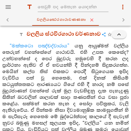
වල‍්ලියත්‍ථෙරගාථාවණ‍්ණනා
වලලිය ස්ථවිරගාථා වර්ණනාව
“මක්කටො පඤ්චද්වාරාය”
යනු ආයුෂ්මත් වල්ලිය
තෙරුන් වහන්සේගේ ගාථාවයි. එහි උපත කෙසේද?
උන්වහන්සේ ද පෙර බුදුවරු හමුවෙහි දී කරන ලද
ප්‍රාර්ථනා ඇතිව ඒ ඒ භවයන්හි දී පින්දහම් සිදුකරගත්හ.
මෙයින් කල්ප තිස් එකකට පෙරදී සිටුගෙයක ඉපිද
වැඩිවිය පත් වූ හෙතෙම, එක් දිනක් කිසියම්
කටයුත්තතකට ආරණ්‍යයට ගියේ එහි දී නාරද නම් පසේ
බුදුරජාණන් වහන්සේ රුක් මුල වැඩහිඳුනු දැක පැහැදුණු
සිතින් බටවලින් ශාලාවක් සාදා තණපතින් එය වසා පූජා
කළේය. සක්මන් කරන තැන ද සෝදා පවිත්‍රකර, වැලි
ඇතිරුවේය. ඒ පින්කම නිසා දිව්‍යමානුෂික කාමසුගතීන් හි
ම සැරිසැරූ හෙතෙම මේ බුද්ධෝත්පාද කාලයේ දී සැවැත්
නුවර බමුණු මහසල් කුලයක ඉපිද, “වල්ලිය” යන නමින්
ප්‍රකට විය. වැඩිවියට පත් වල්ලිය බමුණු කුමරු යොවුන්