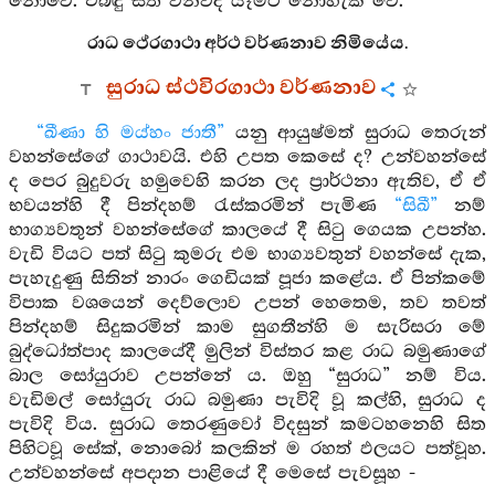
නොවේ. එබඳු සිත විනිවිද යෑමට නොහැකි වේ.
රාධ ථේරගාථා අර්ථ වර්ණනාව නිමියේය.
සුරාධ ස්ථවිරගාථා වර්ණනාව
“ඛීණා හි මය්හං ජාතී”
යනු ආයුෂ්මත් සුරාධ තෙරුන්
වහන්සේගේ ගාථාවයි. එහි උපත කෙසේ ද? උන්වහන්සේ
ද පෙර බුදුවරු හමුවෙහි කරන ලද ප්‍රාර්ථනා ඇතිව, ඒ ඒ
භවයන්හි දී පින්දහම් රැස්කරමින් පැමිණ
“සිඛී”
නම්
භාග්‍යවතුන් වහන්සේගේ කාලයේ දී සිටු ගෙයක උපන්හ.
වැඩි වියට පත් සිටු කුමරු එම භාග්‍යවතුන් වහන්සේ දැක,
පැහැදුණු සිතින් නාරං ගෙඩියක් පූජා කළේය. ඒ පින්කමේ
විපාක වශයෙන් දෙව්ලොව උපන් හෙතෙම, තව තවත්
පින්දහම් සිදුකරමින් කාම සුගතීන්හි ම සැරිසරා මේ
බුද්ධෝත්පාද කාලයේදී මුලින් විස්තර කළ රාධ බමුණාගේ
බාල සෝයුරාව උපන්නේ ය. ඔහු “සුරාධ” නම් විය.
වැඩිමල් සෝයුරු රාධ බමුණා පැවිදි වූ කල්හි, සුරාධ ද
පැවිදි විය. සුරාධ තෙරණුවෝ විදසුන් කමටහනෙහි සිත
පිහිටවූ සේක්, නොබෝ කලකින් ම රහත් ඵලයට පත්වූහ.
උන්වහන්සේ අපදාන පාළියේ දී මෙසේ පැවසූහ -