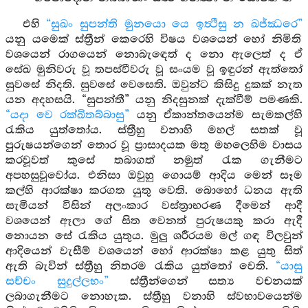
එහි
“සුඛං සුපන්ති මුනයො යෙ ඉත්‍ථීසු න ඛජ්ඣරෙ”
යනු යමෙක් ස්ත්‍රීන් කෙරෙහි විෂය වශයෙන් හෝ නිමිති
වශයෙන් රාගයෙන් නොබැඳෙත් ද නො ඇලෙත් ද ඒ
සේඛ මුනිවරු වූ තපස්වීවරු වූ සංයම වූ ඉඳුරන් ඇත්තෝ
සුවසේ නිදති. සුවසේ වෙසෙති. ඔවුන්ට කිසිදු දුකක් නැත
යන අදහසයි. “සුපන්තී” යනු නිදසුනක් දැක්වීම් පමණකි.
“යදා වෙ රක්ඛිතබ්බාසු”
යනු ඒකාන්තයෙන්ම සැමකල්හි
රැකිය යුත්තෝය. ස්ත්‍රීහු වනාහි මහල් සතක් වූ
පුරුෂයන්ගෙන් තොර වූ ප්‍රාසාදයක මතු මහලෙහිම වාසය
කරවූවත් කුසේ තබාගත් නමුත් රැක ගැනීමට
අපහසුවූවෝය. එනිසා ඔවුහු ගොයම් ආදිය මෙන් සෑම
කල්හි ආරක්ෂා කරගත යුතු වෙති. බොහෝ ධනය ඇති
සැමියන් විසින් අලංකාර වස්ත්‍රාභරණ දීමෙන් ආදී
වශයෙන් ඈලා ගේ සිත වෙනත් පුරුෂයකු කරා ඇදී
නොයන සේ රැකිය යුතුය. මුලු ශරීරයම මල් ගඳ විලවුන්
ආදියෙන් වැසීම් වශයෙන් හෝ ආරක්ෂා කළ යුතු සිත්
ඇති බැවින් ස්ත්‍රීහු නිතරම රැකිය යුත්තෝ වෙති.
“යාසු
සච්චං සුදුල්ලභං”
ස්ත්‍රීන්ගෙන් සත්‍ය වචනයක්
ලබාගැනීමට නොහැක. ස්ත්‍රීහු වනාහි ස්වභාවයෙන්ම