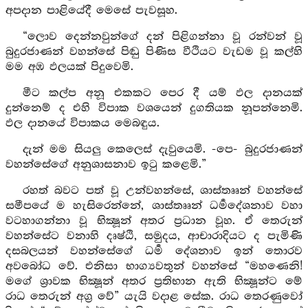
අපදාන පාළියේදී මෙසේ පැවසූහ.
“ලොව දෙන්නවුන්ගේ දන් පිළිගන්නා වූ රන්වන් වූ
බුදුරජාණන් වහන්සේ පිඬු පිණිස වීථියට වැඩම වූ කල්හි
මම අඹ ඵලයක් පිදුවෙමි.
මීට කල්ප අනූ එකකට පෙර දී යම් ඵල දානයක්
දුන්නෙම් ද එහි විපාක වශයෙන් දුගතියක නූපන්නෙමි.
ඵල දානයේ විපාකය මෙබඳුය.
දැන් මම සියලු කෙලෙස් දැවුයෙමි. -පෙ- බුදුරජාණන්
වහන්සේගේ අනුශාසනාව ඉටු කළෙමි.”
රහත් බවට පත් වූ උන්වහන්සේ, ශාස්තෲන් වහන්සේ
සමීපයේ ම හැසිරෙන්නේ, ශාස්තෲන් ධර්‍මදේශනාව වහා
වටහාගන්නා වූ භික්‍ෂූන් අතර ප්‍රධාන වූහ. ඒ තෙරුන්
වහන්සේට වනාහි දෘෂ්ඨි, සමුදය, ආචාරාදියට ද පැමිණි
දසබලයන් වහන්සේගේ ධර්‍ම දේශනාව ඉන් තොරව
අවබෝධ වේ. එනිසා භාග්‍යවතුන් වහන්සේ “මහණෙනි!
මගේ ශ්‍රාවක භික්‍ෂූන් අතර ප්‍රතිභාන ඇති භික්‍ෂූන්ට මේ
රාධ තෙරුන් අග්‍ර වේ” යැයි වදාළ සේක. රාධ තෙරණුවෝ