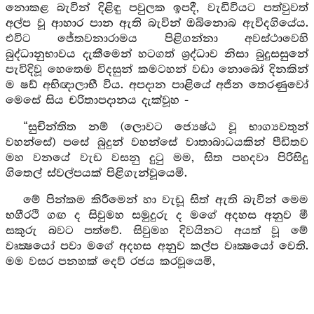
නොකළ බැවින් දිළිඳු පවුලක ඉපදී, වැඩිවියට පත්වුවත්
අල්ප වූ ආහාර පාන ඇති බැවින් ඔබිනොබ ඇවිදගියේය.
එවිට ජේතවනාරාමය පිළිගන්නා අවස්ථාවෙහි
බුද්ධානුභාවය දැකීමෙන් හටගත් ශ්‍රද්ධාව නිසා බුදුසසුනේ
පැවිදිවූ හෙතෙම විදසුන් කමටහන් වඩා නොබෝ දිනකින්
ම ෂඩ් අභිඥාලාභී විය. අපදාන පාළියේ අජින තෙරණුවෝ
මෙසේ සිය චරිතාපදානය දැක්වූහ -
“සුචින්තිත නම් (ලොවට ජ්‍යෙෂ්ඨ වූ භාග්‍යවතුන්
වහන්සේ) පසේ බුදුන් වහන්සේ වාතාබාධයකින් පීඩිතව
මහ වනයේ වැඩ වසනු දුටු මම, සිත පහදවා පිරිසිදු
ගිතෙල් ස්වල්පයක් පිළිගැන්වූයෙමි.
මේ පින්කම කිරීමෙන් හා වැඩූ සිත් ඇති බැවින් මෙම
භගීරථි ගඟ ද සිවුමහ සමුදුරු ද මගේ අදහස අනුව මී
සකුරු බවට පත්වේ. සිවුමහ දිවයිනට අයත් වූ මේ
වෘක්‍ෂයෝ පවා මගේ අදහස අනුව කල්ප වෘක්‍ෂයෝ වෙති.
මම වසර පනහක් දෙව් රජය කරවූයෙමි,