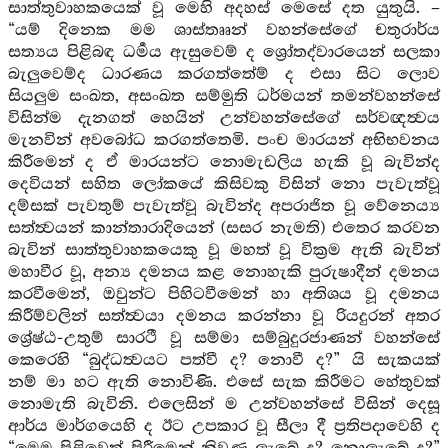
සාත්තුවාහකයෙක් වූ මෙහි අදහස් මෙසේ දත යුතුයි. –
“යම් දිනෙක මම ශාස්තෲන් වහන්සේගේ චතුරාර්ය
සත්‍යය පිළිබඳ ධර්‍මය ඇසුවෙම් ද ශ්‍රෝතද්වාරයෙන් සලකා
බැලුවෙම්ද ධාරණය කරගත්තේම් ද එසා සිට ලොව
සියලුම සංඛත, අසංඛත සම්මුති ධර්මයන් තමන්වහන්සේ
විසින්ම දැනගත් හෙයින් උන්වහන්සේගේ සර්වඥත්‍වය
මැනවින් අවබෝධ කරගත්තෙමි. පංච මාරයන් අභිභවනය
කිරීමෙන් ද ඒ මාරයන්ට නොමැඩලිය හැකි වූ බැවින්ද
දෙවියන් සහිත ලෝකයේ කිසිවකු විසින් නො පැවැත්වූ
දම්සක් පැවතුම් පැවැත්වූ බැවින්ද අපරාජිත වූ වේනෙය්‍ය
සත්ත්‍වයන් කාන්තාරාදියෙන් (සසර නැමති) එතෙර කරවන
බැවින් සාත්තුවාහකයෙකු වූ මහත් වූ වික්‍රම ඇති බැවින්
මහාවීර වූ, අන්‍ය දමනය කළ නොහැකි පුරුෂාදීන් දමනය
කරවීමෙන්, ඔවුන්ට පිහිටවීමෙන් හා අතිශය වූ දමනය
කිරීම්වලින් සත්ත්‍වයා දමනය කරන්නා වූ රියදුරන් අතර
ශ්‍රේෂ්ඨ-උතුම් සාරථී වූ සම්මා සම්බුදුරජාණන් වහන්සේ
කෙරෙහි “බුද්ධත්‍වයට පත්වී ද? නොවී ද?” යි සැකයක්
නම් මා හට ඇති නොවිණි. එසේ සැක කිරීමට හේතුවක්
නොමැති බැවිනි. එලෙසින් ම උන්වහන්සේ විසින් දෙසූ
ආර්ය මාර්ගයෙහි ද ඊට උපකාර වූ සීලා දී ප්‍රතිපදාවෙහි ද