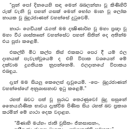
“පුන් පෝ දිනයෙහි සඳ මෙන් බබලන්නා වූ කිණිහිරි
රුක් වැනි වූ පහන් ගසක් මෙන් භෝග මාන වූ ලෝක
නායක වූ බුදුරජාණන් වහන්සේ දුටුවෙමි.
නාරං ගෙඩියක් රැගත් මම දක්‍ෂිණාර්හ වූ මහා ප්‍රඥා වූ
මහා වීර ශාස්තෲන් වහන්සේට පහන් සිතින් දෙ අතින්ම
එය පූජා කළෙමි.
එකල්හි මීට කල්ප තිස් එකකට පෙර දී යම් ඵල
දානයක් පැවැත්වූයෙම් ද එහි විපාක වශයෙන් මේ
දක්වාම දුගතියක නූපන්නෙමි. ඵලදානයේ විපාකය
එබඳුය.
දැන් මම සියලු කෙලෙස් දැවූයෙමි. -පෙ- බුදුරජාණන්
වහන්සේගේ අනුශාසනාව ඉටු කළෙමි.”
රහත් බවට පත් වූ සුරාධ තෙරණුවෝ බුදු සසුනේ
නෛර්‍ය්‍යාණික භාවය දැක්වීම පිණිස සිය රහත් බව ප්‍රකාශ
කරමින් මේ ගාථා දෙක වදාළහ.
“ඛීණාහි මය්හං ජාති වුසිතං ජිනසාසනං,