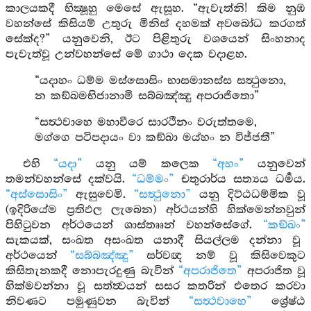
කාලයකදී භික්‍ෂූහු මෙසේ ඇසූහ. “ඇවැත්නි! කිම නුඹ
වහන්සේ කිසියම් උතුරු මිනිස් දහමක් අවබෝධ කරගත්
සේක්ද?” යනුවෙනි, ඊට පිළිතුරු වශයෙන් සිංහනාද
පැවැත්වූ උන්වහන්සේ මේ ගාථා දෙක වදාළහ.
“යදාහං ධම්ම මස්සොසිං භාසමානස්ස සත්‍ථුනො,
න කඞ්ඛමභිජානාමි සබ්බඤ්ඤු අපරාජිතො”
“සත්‍ථවාහෙ මහාවීරෙ සාරථීනං වරුත්තමෙ,
මග්ගෙ පටිපදායං වා කඞ්ඛා මය්හං න විජ්ජතී”
එහි
“යදා”
යනු යම් කලෙක
“අහං”
යනුවෙන්
තමන්වහන්සේ දක්වයි.
“ධම්මං”
චතුරාර්ය සත්‍යය ධර්‍මය.
“අස්සොසිං”
ඇසුවෙමි.
“සත්‍ථුනො”
යනු දිට්ඨධම්මික වූ
(ඉදිරියේම ප්‍රතිඵල ලැබෙන) අර්ථයන්හි හික්මෙන්නවුන්
පිහිටුවන අර්ථයෙන් ශාස්තෲන් වහන්සේගේ.
“කඞ්ඛං”
සැකයක්, සංඛත අසංඛත යනාදී සියල්ලම දන්නා වූ
අර්ථයෙන්
“සබ්බඤ්ඤු”
සර්වඥ නම් වූ කිසිවෙකුට
කිසිතැනකදී නොපැරදුණු බැවින්
“අපරාජිතෙ”
අපරාජිත වූ
හික්මවන්නා වූ සත්ත්‍වයන් සසර කතරින් එතෙර කරවා
නිවණට පමුණුවන බැවින්
“සත්‍ථවාහෙ”
ශ්‍රේෂ්ඨ