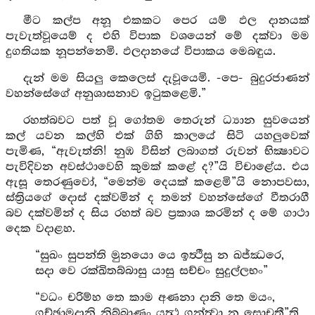
මීට කල්ප අනූ එකකට පෙර යම් ඵල දානයක්
පැවැත්වූයෙම් ද එහි විපාක වශයෙන් මේ දක්වා මම
දුගතියක නූපන්නෙමි. ඵලදානයේ විපාකය මෙබඳුය.
දැන් මම සියලු කෙලෙස් දැවූයෙමි. -පෙ- බුදුරජාණන්
වහන්සේගේ අනුශාසනාව ඉටුකළෙමි.”
රහත්බවට පත් වූ ගෝතම තෙරුන් ධ්‍යාන සුවයෙන්
කල් යවන කල්හි එක් ගිහි කාලයේ සිටි යහලුවෙක්
පැමිණ, “ඇවැත්නි! නුඹ විසින් ලබාගත් රුවන් භික්‍ෂාවට
පැවිදිවන අවස්ථාවෙහි කුමක් කළේ ද?”යි විචාළේය. එය
ඇසූ තෙරණුවෝ, “මෙන්ම දෙයක් කළෙමි”යි නොපවසා,
ස්ත්‍රියගේ දොස් දක්වමින් ද තමන් වහන්සේගේ වීතරාගී
බව දක්වමින් ද සිය රහත් බව ප්‍රකාශ කරමින් ද මේ ගාථා
දෙක වදාළහ.
“සුඛං සුපන්ති මුනයො යෙ ඉත්‍ථීසු න ඛජ්ඣරෙ,
සදා වෙ රක්ඛිතබ්බාසු යාසු සච්චං සුදුල්ලභං”
“වධං චරිම්හ තෙ කාම අණනා දානි තෙ මයං,
ගච්ඡාමදානි නිබ්බාණං යත්‍ථ ගන්ත්‍වා න සොචතී”ති