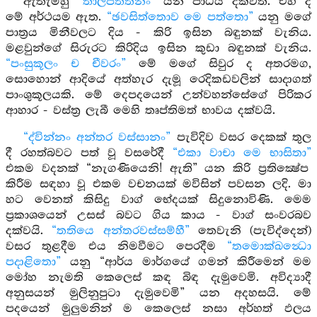
ඇතැම්හු
“තාලපත්තීනං”
යන පාඨය දක්වති. එහි ද
මේ අර්ථයම ඇත.
“ඡවසිත්තොව මෙ පත්තො”
යනු මගේ
පාත්‍රය මිනීවලට දිය - කිරි ඉසින බඳුනක් වැනිය.
මළවුන්ගේ සිරුරට කිරිදිය ඉසින කුඩා බඳුනක් වැනිය.
“පංසුකූලං ච චීවරං”
මේ මගේ සිවුර ද අතරමග,
සොහොන් ආදියේ අත්හැර දැමූ රෙදිකඩවලින් සාදාගත්
පාංශුකූලයකි. මේ දෙපදයෙන් උන්වහන්සේගේ පිරිකර
ආහාර - වස්ත්‍ර ලැබී මෙහි තෘප්තිමත් භාවය දක්වයි.
“ද්වින්නං අන්තර වස්සානං”
පැවිදිව වසර දෙකක් තුල
දී රහත්බවට පත් වූ වසරේදී
“එකා වාචා මෙ භාසිතා”
එකම වදනක් “නැගණියෙනි! ඇති” යන කිරි ප්‍රතික්‍ෂේප
කිරීම සඳහා වූ එකම වචනයක් මවිසින් පවසන ලදි. මා
හට වෙනත් කිසිදු වාග් භේදයක් සිදුනොවිණි. මෙම
ප්‍රකාශයෙන් උසස් බවට ගිය කාය - වාග් සංවරබව
දක්වයි.
“තතියෙ අන්තරවස්සම්හී”
තෙවැනි (පැවිද්දෙන්)
වසර තුළදීම එය නිමවීමට පෙරදීම
“තමොක්ඛන්‍ධො
පදාළිතො”
යනු “ආර්ය මාර්ගයේ ගමන් කිරීමෙන් මම
මෝහ නැමති කෙලෙස් කඳ බිඳ දැමුවෙමි. අවිද්‍යාදී
අනුසයන් මුලිනුපුටා දැමුවෙමි” යන අදහසයි. මේ
පදයෙන් මුලුමනින් ම කෙලෙස් නසා අර්හත් ඵලය