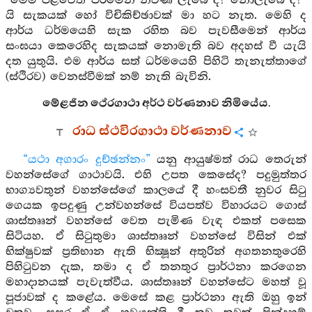
“මෙම පිළිවෙත් පිරීමෙන් නිවණ ලැබේ ද? නොලැබේ ද?”
යි සැකයක් හෝ විචිකිච්ඡාවක් මා හට නැත. මෙහි ද
ආර්ය ධර්මයෙහි සැක රහිත බව පැවසීමෙන් ආර්ය
සංඝයා කෙරෙහිද සැකයක් නොමැති බව අදහස් වී යැයි
දත යුතුයි. එම ආර්ය සත් ධර්මයෙහි පිහිටි තැනැත්තාගේ
(ස්ථිරව) වෙනස්වීමක් නම් නැති බැවිනි.
මේළජින ථේරගාථා අර්ථ වර්ණනාව නිමියේය.
රාධ ස්ථවිරගාථා වර්ණනාව
“යථා අගාරං දුච්ඡන්නං”
යනු ආයුෂ්මත් රාධ තෙරුන්
වහන්සේගේ ගාථාවයි. එහි උපත කෙසේද? පදුමුත්තර
භාග්‍යවතුන් වහන්සේගේ කාලයේ දී හංසවතී නුවර සිටු
ගෙයක ඉපදුණු උන්වහන්සේ වියපත්ව විහාරයට ගොස්
ශාස්තෲන් වහන්සේ වෙත පැමිණ වැඳ එකත් පසෙක
සිටියහ. ඒ සිටුතුමා ශාස්තෲන් වහන්සේ විසින් එක්
භික්ෂුවක් ප්‍රතිභාන ඇති භික්‍ෂූන් අතුරින් අගතනතුරෙහි
පිහිටුවන දැක, තමා ද ඒ තනතුර ප්‍රාර්ථනා කරගෙන
මහාදානයක් පැවැත්වීය. ශාස්තෲන් වහන්සේට මහත් වූ
පූජාවක් ද කළේය. මෙසේ කළ ප්‍රාර්ථනා ඇති ඔහු ඉන්