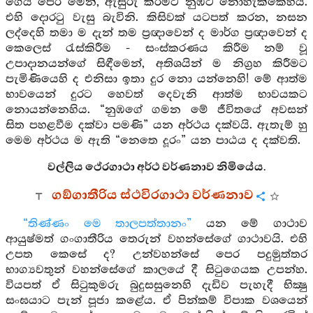
ගෙය පෙර මෙන්, ඇසුරු කිරීමට නුඹට නොහැක්කෙහිය.
එහි දොරටු වැසු බැවිනි. කිසිවක් යටපත් කරන, නසන
ලද්දෙහි තමා ම දැන් තම ප්‍රඥාවෙන් ද මාර්ග ප්‍රඥාවෙන් ද
කෙලෙස් රැස්කිරීම - සංස්කරණය කිරීම නම් වූ
උපාදානයන්ගේ සිඳීමෙන්, අතිශයින් ම නිග්‍රහ කිරීමට
පැමිණියෙහි ද එනිසා ඉතා දුර නො යන්නෙහි! මේ ආත්ම
භාවයෙන් දුරට හෙවත් දෙවැනි ආත්ම භාවයකට
නොයන්නෙහිය. “නුඹගේ ගමන මේ ජීවිතයේ අවසන්
සිත පහළවීම දක්වා පමණි” යන අර්ථය දක්වයි. ඇතැම් හු
මෙම අර්ථය ම ඇති “නෙතෙ දූරං” යන පාඨය ද දක්වති.
වල්ලිය ථේරගාථා අර්ථ වර්ණනාව නිමියේය.
ගඞ්ගාතීරිය ස්ථවිරගාථා වර්ණනාව
“තිණ්ණං මෙ තාලපත්තානං”
යන මේ ගාථාව
ආයුෂ්මත් ගංගාතීරිය තෙරුන් වහන්සේගේ ගාථාවයි. එහි
උපත කෙසේ ද? උන්වහන්සේ පෙර පදුමුත්තර
භාග්‍යවතුන් වහන්සේගේ කාලයේ දී සිටුගෙයක උපන්හ.
වියපත් ඒ සිටුකුමරු බුදුසසුනෙහි දැඩිව පැහැදී භික්‍ෂු
සංඝයාට පැන් පූජා කළේය. ඒ පින්කම් විපාක වශයෙන්