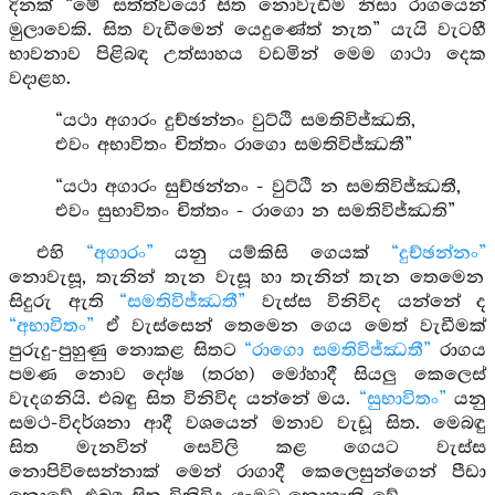
දිනක් “මේ සත්ත්වයෝ සිත නොවැඩීම නිසා රාගයෙන්
මුලාවෙකි. සිත වැඩීමෙන් යෙදුණේත් නැත” යැයි වැටහී
භාවනාව පිළිබඳ උත්සාහය වඩමින් මෙම ගාථා දෙක
වදාළහ.
“යථා අගාරං දුච්ඡන්නං වුට්ඨි සමතිවිජ්ඣති,
එවං අභාවිතං චිත්තං රාගො සමතිවිජ්ඣතී”
“යථා අගාරං සුච්ඡන්නං - වුට්ඨි න සමතිවිජ්ඣතී,
එවං සුභාවිතං චිත්තං - රාගො න සමතිවිජ්ඣති”
එහි
“අගාරං”
යනු යම්කිසි ගෙයක්
“දුච්ඡන්නං”
නොවැසූ, තැනින් තැන වැසූ හා තැනින් තැන තෙමෙන
සිදුරු ඇති
“සමතිවිජ්ඣතී”
වැස්ස විනිවිද යන්නේ ද
“අභාවිතං”
ඒ වැස්සෙන් තෙමෙන ගෙය මෙත් වැඩීමක්
පුරුදු-පුහුණු නොකළ සිතට
“රාගො සමතිවිජ්ඣතී”
රාගය
පමණ නොව දෝෂ (තරහ) මෝහාදී සියලු කෙලෙස්
වැදගනියි. එබඳු සිත විනිවිද යන්නේ මය.
“සුභාවිතං”
යනු
සමථ-විදර්ශනා ආදී වශයෙන් මනාව වැඩූ සිත. මෙබඳු
සිත මැනවින් සෙවිලි කළ ගෙයට වැස්ස
නොපිවිසෙන්නාක් මෙන් රාගාදී කෙලෙසුන්ගෙන් පීඩා