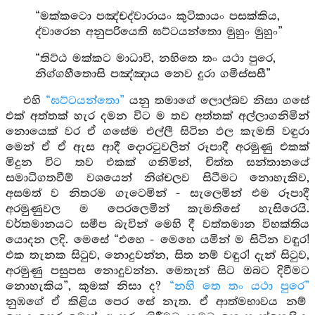
“මක්කටො පඤ්චද්වාරායං කුටිකායං පසක්කිය,
ද්වාරෙන අනුපරියෙති ඝට්ටයන්තො මුහුං මුහුං”
“තිට්ඨ මක්කට මාධාවි, නහිතෙ තං යථා පුරෙ,
නිග්ගහීතොසි පඤ්ඤාය නෙව දුරා ගමිස්සසී”
එහි
“ඝට්ටයන්තො”
යනු තමාගේ ලොල්බව නිසා ගසේ
එක් අත්තක් හැර දමන විට ම තව අත්තක් අල්ලාගනිමින්
නොයෙක් වර ඒ ගසේම එල්ලී සිටින ඵල කැමති වඳුරා
මෙන් ඒ ඒ ඇස ආදී දොරටුවලින් රූපාදී අරමුණු එකක්
මිදුන විට තව එකක් ගනිමින්, චිත්ත සන්තානයේ
සමාධිගතවීම් වශයෙන් නිශ්චලව සිටීමට නොහැකිව,
අසමත් ව නිතරම ගැටෙමින් - සැලෙමින් එම රූපාදී
අරමුණුවල ම පෙරලෙමින් කැමතිසේ හැසිරෙයි.
වර්තමානයට සමීප බැවින් මෙහි දී වත්තමාන විභක්තිය
යොදන ලදි. මෙසේ “එහෙ - මෙහෙ යමින් ම සිටින වඳුර!
එක තැනක සිටුව, නොදුවන්න, සිත නම් වඳුර! දැන් සිටුව,
අරමුණු පසුපස නොදුවන්න. මෙතැන් සිට ඔබට දිවීමට
නොහැකිය”, කුමක් නිසා ද?
“නහි තෙ තං යථා පුරෙ”
නුඹගේ ඒ කිළිය පෙර සේ නැත. ඒ ආත්මභාවය නම්