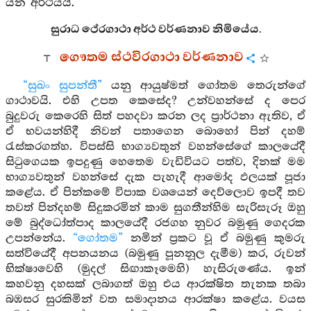
යන අර්ථයයි.
සුරාධ ථේරගාථා අර්ථ වර්ණනාව නිමියේය.
ගෞතම ස්ථවිරගාථා වර්ණනාව
“සුඛං සුපන්තී”
යනු ආයුෂ්මත් ගෝතම තෙරුන්ගේ
ගාථාවයි. එහි උපත කෙසේද? උන්වහන්සේ ද පෙර
බුදුවරු කෙරෙහි සිත් පහදවා කරන ලද ප්‍රාර්ථනා ඇතිව, ඒ
ඒ භවයන්හිදී නිවන් පතාගෙන බොහෝ පින් දහම්
රැස්කරගත්හ. විපස්සි භාග්‍යවතුන් වහන්සේගේ කාලයේදී
සිටුගෙයක ඉපදුණු හෙතෙම වැඩිවියට පත්ව, දිනක් මම
භාග්‍යවතුන් වහන්සේ දැක පැහැදී ආමෝද ඵලයක් පූජා
කළේය. ඒ පින්කමේ විපාක වශයෙන් දෙව්ලොව ඉපදී තව
තවත් පින්දහම් සිදුකරමින් කාම සුගතීන්හිම සැරිසැරූ ඔහු
මේ බුද්ධෝත්පාද කාලයේදී රජගහ නුවර බමුණු ගෙදරක
උපන්නේය.
“ගෝතම”
නමින් ප්‍රකට වූ ඒ බමුණු කුමරු
සත්වියේදී අපනයනය (බමුණු පූනනූල දැමීම) කර, රුවන්
භික්ෂාවෙහි (මුදල් සිඟාකෑමෙහි) හැසිරුණේය. ඉන්
කහවනු දහසක් ලබාගත් ඔහු එය ආරක්ෂිත තැනක තබා
බඹසර සුරකිමින් වත සමාදානය ආරක්ෂා කළේය. වයස