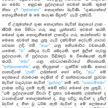
හා මෝඩ - අනුවණ පුද්ගලයෝ අවමන් කරති. කුමක්
නිසා ද?
“අජානනා”
නොදන්නා බැවිණි. “ගුණයන්ගේ
නොදැනීමෙන් ම මෙ කරුණ සිදුවේ” යැයි දක්වයි.
ඒ උතුමන්ගේ ගුණ නොදන්නා බැවින් බාලයෝ ලාභ -
කීර්ති මත පිහිටා ගරු කළ යුත්තන්ට අවමන් කරති.
මෙසේ ගුණ නොදැනීමෙන් ලාභාදිය ගරු කරන්නන්ට ම
මෙසෙ අවමන් කළ යුතු යැයි දක්වමින් දෙවැනි ගාථාව
පවසන ලදි. එහි
“යො”
යනු අනියමාර්ථ වචනයකි.
යමෙක්,
“ච”
ශබ්දය වැඩි ශබ්දයකි. ඉන් මුලින් පැවසූ
පුද්ගලයාම, ඒ පුද්ගලයා පිළිබඳව ම විශේෂයක් ඇති
කරයි.
“ඛො”
යනු අවධාරණාර්ථයේ නිපාතයකි.
“අන්නපානස්ස”
යනු නිදසුනක් - දැක්වීම පමණි. ආහාර
පානාදියක්
“ලාභී”
ලබන්නේ හෝ වේද,
“ඉධ”
මේ
ලෝකයේ ජරාමරණ දෙකින් ඒ ඒ සත්තාවාසයන් පුරවන
බැවින් වගුරුවන බැවින්
“පුග්ගල”
නම් වේ.
“පාපධම්මො”
ලාමක පවිටු දහම් ඇති, මෙහි අර්ථ මෙසේ දත යුතුයි, -
“යම් පුද්ගලයෙක් චීවරා දී ප්‍රත්‍ය පමණක්ම ලබන්නේ ද
ධ්‍යානාදියක් නොලබන්නේ ද, ඔහු පවිටු බැවින් ද දුසිල්
බැවින් ද හීන වූ ධර්ම ඇති බැවින් ද මේ ලෝකයේ