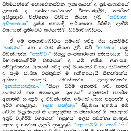
ධර්මයන්ගේ නොවෙනස්වන ලක්‍ෂණයන් ද ශ්‍රමණභාවයේ
ලක්‍ෂණ ද තත්ත්‍වාකාරයෙන් විමසාබැලීම, මෙයින්
අධිප්‍රඥාව විදර්ශනා ධර්මය කියන ලදි.
“සච්චානං
අභිසමයො”
දුක්ඛ සත්‍යාදී ආර්යසත්‍ය පිරිසිඳ දැනීම්
වශයෙන් ප්‍රතිවේධ කරගැනීම, ධර්මාවබෝධය,
ඒ මේ සත්‍යාවබෝධය යම්සේ වේද, එය දැක්වීමට
“භාවයෙ”
යන ගාථාව කියන ලදි. එහි
“භාවයෙ”
යනු
වඩන්නේය.
“අනිච්චං”
සියලු සංස්කාරයෝ අනිත්‍යයහ” යි
විභාගනොකිරීම් වශයෙන් ද යම් අතීත, අනාගත,
පච්චුප්පන්න රූපයක් වේද ආදී වශයෙන් විභාග කිරීමෙන්
ද සෑම සංඛත වස්තුවක් ම අනිත්‍යයැයි සිතන්නේය.
අනිත්‍ය සංඥාව වඩන්නේය, උපදවන්නේය.
“අනත්තසඤ්ඤං,”
“සියලු ධර්ම අනාත්ම වේ. ආත්ම
වශයෙන් ගත නොහැක. ශූන්‍යය” යනුවෙන් පවතින
අනාත්ම සංඥාව ද වඩන්නේය. මෙසේ සෙසු පදයන්හි ද
අර්ථ ගතයුතුය.
“අසුභ සඤ්ඤං”
සිවුමහා භූතමය මේ
ශරීරය මුලුල්ලෙහි ම ත්‍රෛභූමික සංස්කාරයන් හි කෙලෙස්,
අශුචි වැගිරීම් වශයෙන් “අසුභය” ලෙස පවත්නා සංඥාව
ලෙස ද ගන්නා ලදැයි දතයුතුයි.
“ලොකම්හි ච අනභිරතිං”