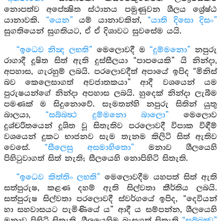
නොපත්ව අපේක්‍ෂිත ස්ථානය පමුණුවන ශීලය ශ්‍රේෂ්ඨ
යානාවකි.
“යෙන”
යම් යානාවකින්,
“යාති දිසො දිසං”
සුගතියෙන් සුගතියට, ඒ ඒ දිශාවට සුවසේම යයි.
“ඉධෙව නින්‍ද ලභති”
මෙලොවදී ම
“දුම්මනො”
නපුරු
රාගාදී දූෂිත සිත් ඇති දුස්සීලයා “පාපයෙකි” යි නින්දා,
අපහාස, ගැරහුම් ලබයි. පරලොවදීත් අපායේ ඉපිද “මිනිස්
බව කෙලෙසාගත් අවජාතකයා” ආදී වශයෙන් යම
පුරුෂයන්ගේ නින්දා අපහාස ලබයි. හුදෙක් නින්දා ලැබීම
පමණක් ම සිදුනොවේ. සෑමතන්හි නපුරු සිතින් යුතු
බාලයා,
“සබ්බත්‍ථ දුම්මනො බාලො”
මෙලොව
දුශ්චරිතයෙන් දූශිත වූ සිතැතිව පරලොවදී විපාක විඳීම්
වශයෙන් දුකට භාජනව සැම තැනම කිලිටි සිත් ඇතිව
වෙසේ.
“සීලෙසු අසමාහිතො”
මනාව ශීලයෙහි
පිහිටුවාගත් සිත් නැති; සීලයෙහි නොපිහිටි සිතැති.
“ඉධෙව කිත්තිං ලභති”
මෙලොවදීම යහපත් සිත් ඇති
සත්පුරුෂ, කළණ දහම් ඇති සිල්වතා කීර්තිය ලබයි.
සත්පුරුෂ සිල්වතා පරලොවදී ස්වර්ගයේ ඉපිද, “දෙවියන්
හා සහවාසයට පැමිණියේ ය” ආදී ය සම්පන්න, ශීලයෙහි
මනාව පිහිටි සිතැති, ශීලයෙහිම බැසගත් සිතැති
“සබ්බත්‍ව”