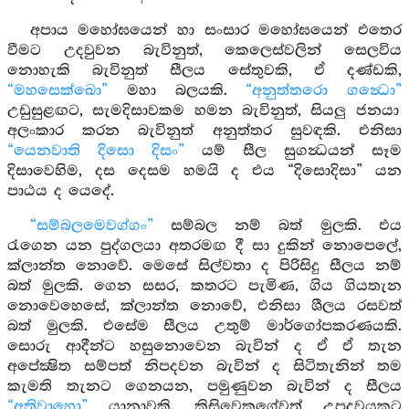
අපාය මහෝඝයෙන් හා සංසාර මහෝඝයෙන් එතෙර
වීමට උදවුවන බැවිනුත්, කෙලෙස්වලින් සෙලවිය
නොහැකි බැවිනුත් සීලය සේතුවකි, ඒ දණ්ඩකි,
“මහසෙක්ඛො”
මහා බලයකි.
“අනුත්තරො ගන්‍ධො”
උඩුසුළඟට, සැමදිසාවකම හමන බැවිනුත්, සියලු ජනයා
අලංකාර කරන බැවිනුත් අනුත්තර සුවඳකි. එනිසා
“යෙනවාති දිසො දිසං”
යම් සීල සුගන්‍ධයන් සෑම
දිසාවෙහිම, දස දෙසම හමයි ද එය “දිසොදිසා” යන
පාඨය ද යෙදේ.
“සම්බලමෙවග්ගං”
සම්බල නම් බත් මුලකි. එය
රැගෙන යන පුද්ගලයා අතරමඟ දී සා දුකින් නොපෙලේ,
ක්ලාන්ත නොවේ. මෙසේ සිල්වතා ද පිරිසිදු සීලය නම්
බත් මුලකි. ගෙන සසර, කතරට පැමිණ, ගිය ගියතැන
නොවෙහෙසේ, ක්ලාන්ත නොවේ, එනිසා ශීලය රසවත්
බත් මුලකි. එසේම සීලය උතුම් මාර්ගෝපකරණයකි.
සොරු ආදීන්ට හසුනොවෙන බැවින් ද ඒ ඒ තැන
අපේක්‍ෂිත සම්පත් නිපදවන බැවින් ද සිටිතැනින් තම
කැමති තැනට ගෙනයන, පමුණුවන බැවින් ද සීලය
“අතිවාහො”
යානාවකි. කිසිවෙකුගේවත් උපද්‍රවයකට