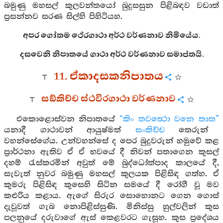
බමුණු මහසල් කුලවන්තයෝ බුදුසසුන පිළිබඳව වඩාත්
ප්‍රසන්නව සරණ සිල්හි පිහිටියහ.
අපර ගෝතම ථේරගාථා අර්ථ වර්ණනාව නිමියේය.
දසවෙනි නිපාතයේ ගාථා අර්ථ වර්ණනාව සමාප්තයි.
11. ඒකාදසකනිපාතය
සඞ්කිච්ච ස්ථවිරගාථා වර්ණනාව
එකොළොස්වන නිපාතයේ
“කිං තවත්‍ථො වනෙ තාත”
යනාදී ගාථාවන් ආයුෂ්මත්
සංකිච්ච
තෙරුන්
වහන්සේගේය. උන්වහන්සේ ද පෙර බුදුවරුන් හමුවේ කළ
ප්‍රාර්ථනා ඇතිව ඒ ඒ භවයේ දී නිවන් පතාගෙන කුසල්
දහම් රැස්කරමින් අවුත් මේ බුද්ධෝත්පාද කාලයේ දී,
සැවැත් නුවර බමුණු මහසල් කුලයක පිළිසිඳ ගත්හ. ඒ
කුමරු පිළිසිඳ කුසෙහි සිටින සමයේ දී රෝගී වූ මව
කළුරිය කළාය. ඇගේ සිරුර සොහොනට ගෙන ගොස්
දැවූවත් ගැබ නොපිළිස්සුණි. මිනිස්සු හුල්වලින් කුස
පලනුයේ දරුවාගේ ඇස් කෙළවරට ගැසූහ. කුස ප්‍රදේශය