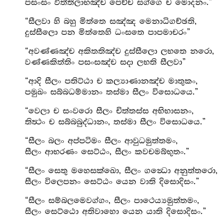
පසංසං විත්තිලාභඤ්ච පෙච්ච සග්ගෙ ච මොදනං.”
“සීලවා හි බහු මිත්තෙ සඤ්ඤ මෙනාධිගච්ඡති,
දුස්සීලො පන මිත්තෙහි ධංසතෙ පාපමාචරං”
“අවණ්ණඤ්ච අකිතතිඤ්ච දුස්සීලො ලභතෙ නරො,
වණ්ණකිත්තිං පසංසඤ්ච සදා ලභති සීලවා”
“ආදි සීලං පතිට්ඨා ච කල්‍යාණානඤ්ච මාතුකං,
පමුඛං සබ්බධම්මානං තස්මා සීලං විසොධයෙ.”
“වෙලා ච සංවරො සීලං චිත්තස්ස අභිභාසනං,
තිත්‍ථං ච සබ්බබුද්ධානං, තස්මා සීලං විසොධයෙ.”
“සීලං බලං අප්පටිමං සීලං ආවුධමුත්තමං,
සීලං ආභරණං සෙට්ඨං, සීලං කවචමබ්භුතං.”
“සීලං සෙතු මහෙසක්ඛො, සීලං ගන්‍ධො අනුත්තරො,
සීලං විලෙපනං සෙට්ඨං යෙන වාති දිසොදිසං.”
“සීලං සම්බලමෙවග්ගං, සීලං පාථෙය්‍යමුත්තමං,
සීලං සෙට්ඨො අතිවාහො යෙන යාති දිසොදිසං.”