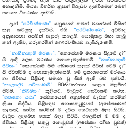
විහිංසාදී ප්‍රභේද ඇති පාප සිතුවිල්ලක් උපන් බවක්වත්
නොදනිමි. මිථ්‍යා විතර්ක නූපන් විරූබව දැක්වීමෙන් මෙත්
සහගත විහරණය දක්වයි.
දැන්
“පරිචිණ්ණො”
යනුවෙන් තමන් වහන්සේ විසින්
කළ කටයුතු දක්වයි. එහි
“පරිචිණ්ණො”,
අවවාද
අනුශාසනා අසමින් ඇසුරු කළෙමි. යොමුකළ බහා තැබූ
කන් ඇතිව, ගරුකරමින් ගෞරවණීයව හැසිරුණෙමි.
“නාභිනන්‍දාමි මරණං”,
“කෙසේනම් මරණය සිදුවේ ද?”
යි ආදී ලෙස මරණය නොකැමැත්තෙමි.
“නාභිනන්‍දාමි
ජීවිතං”
“කෙසේනම් මම බොහෝ කලක් ජීවත් වෙම් ද?”
යි ජීවත්වීම ද නොකැමැත්තෙමි. මේ ප්‍රකාශයෙන් මරණය
හා ජීවිතය පිළිබඳ සමාන වූ සිත් ඇති බව දක්වයි.
“කාලඤ්ච පටිකංඛාමි”
පිරිනිවන්පාන කාලය බලමින්
සිටිමි.
“නිබ්බිසං”
කුලියට, වැටුපට සේවාකම් කරන.
“භතකො යථා”
සේවකයෙන් අනුන්ගේ වැඩක් කරමින්
ක්‍රියා සිද්ධිය පිළිබඳව නොසතුටුවුවත් (අපේක්‍ෂාවක්
නැතත්), කාර්ය කරමින් ම දවස ගෙවීයාම බලා සිටියි.
වැටුප ලැබෙන තෙක් බලා සිටියි. එලෙසින් ම මම ද
ජීවිතය පිළිබඳ සතුටු නොවූවත් (අපේක්‍ෂා රහිත වුවත්)