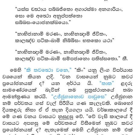
“යස්ස චත්‍ථාය පබ්බජිතො අගාරස්මා අනගාරියං,
සො මෙ අත්‍ථො අනුප්පත්තො
සබ්බසංයොජනක්ඛයො.”
“නාභිජානාමි මරණං, නාභිනන්‍දාමි ජීවිතං,
කාලඤ්ච පටිකංඛාමි නිබ්බිසං භතකො යථා”
“නාභිනන්‍දාමි මරණං, නාභිනන්‍දාමි ජීවිතං,
කාලඤ්ච පටිකංඛාමි සම්පජානො පතිස්සතො.” තී.
මෙහි
“කි තවත්‍ථො වනෙ,”
“කිං” යනු ලිංග විපර්යාස
වශයෙන් කියන ලදි. “වන වාසයෙන් නුඹට කවර
ප්‍රයෝජනයක් ද? යන අර්ථය යි.
“තාත”
ළදරු
සාමණේරයෙක් බැවින් තම පුත්‍රස්ථානයේ තබා
ආමන්ත්‍රණය කරයි.
“උජ්ජුහානොව පාවුසෙ”
උජ්ජුහාන
නම් පර්වතය ගස් වැල් පිරීගිය ගණ කැලෑවකි. බොහෝ
දියකඳුරු නිසා ඒ ඒ තැන දියගලා යයි. වර්ෂාකාලයේ දී
මේ ගණ වනය වාසයට නුසුදුසු වේ. “වේ වැසි කාලයේ දී
වාසයට අපහසු මේ පර්වතයේ විසීමෙන් නුඹට කවර
ප්‍රයෝජනයක් ද? ඇතැමෙක් මෙහි උජ්ජුහාන නම් එක්