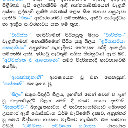
පිළිබඳව දැඩි ලෝභකිරීම් ආදී අන්තගාමීත්‍වයෙන් වැළකී
දක්නා ලද්දෙහි දැකීම් පමණක් ලෙස සිත මනාව හසුරුවා
ගැනීම
“එතං”
ආචාරගෝචර සම්පත්තිය, ආජීව පාරිශුද්ධිය
හා ඉන්‍ද්‍රිය සංවරභාවය යන මේ තුන,
“චාරිත්තං”
හැසිරීමෙන් පිරියයුතු ශීලය
“වාරිත්තං”
වැළකීමෙන්, නොකිරීමෙන් පිරිය යුතු ශීලය,
“ඉරියාපථියං
පසාදනියං”
අනුන්ගේ පැහැදීමට හේතුවන පරිදි ආකල්ප
සම්පත්ති ඇති, ඉරියවු පැවතුම් සහිත සිහිනුවණ ඇති බව,
“අධිචිත්තෙ ච ආයොගො”
සමථ විදර්ශනාදී භාවනාවෙහි
යෙදීම,
“ආරඤ්ඤකානි”
ආරණ්‍යයක වූ වන සෙනසුන්.
“පන්තානි”
ජනශූන්‍ය වූ,
“සීලං”
චතුපාරිශුද්ධි ශීලය, ඉහතින් වෙන් වෙන් ව දැක්
වූ චතුපාරිශුද්ධි ශීලය මෙහි දී එකට ගෙන දක්වයි.
“බාහුසච්චං”
බහුශ්‍රැතභාවය. ඒ භාවනායෝගියාට බොහෝ
උපකාර ඇති බොජ්ඣංග ධර්ම වැඩීමෙහි දක්‍ෂව, අනුත්තර
වූ සමථ විදර්ශනා භාවනා වැඩීමට හැකිවේ. එම භාවනා
වඩයි.
“ධම්මානං පවිචයො යථාභූතං”
රූපාරූප