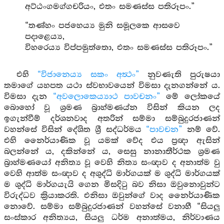
අට්ඨංගමග්ගචරියං, එතං සමණස්ස පතිරූපං.”
“තණ්හං පජහෙය්‍ය මුනි සමූලකෙ ආසවෙ
පදාළෙය්‍ය,
විහරෙය්‍ය විප්පමුත්තො, එතං සමණස්ස පතිරූපං.”
එහි
“විජානෙය්‍ය සකං අත්‍ථං”
නුවණැති පුරුෂයා
තමාගේ යහපත යථා ස්වභාවයෙන් විමසා දැනගන්නේ ය.
විමසා දැන
“අවලොකෙය්‍යාථ පාවචනං”
මේ ලෝකයේ
බොහෝ වූ ශ්‍රමණ බ්‍රාහ්මණය්න විසින් කියන ලද
ඉගැන්වීම් දර්ශනවාද අතරින් සම්මා සම්බුදුරජාණන්
වහන්සේ විසින් දේශිත ශ්‍රී සද්ධර්මය
“පාවචන”
නම් වේ.
එහි නෛර්යාණික වූ යමක් වේද එය ප්‍රඥා ඇසින්
බලන්නේ ය, දකින්නේ ය, සෙසු නානාතීර්ථක ශ්‍රමණ
බ්‍රාහ්මණයෝ අනිත්‍ය වූ වෙහි නිත්‍ය සංඥාව ද අනාත්ම වු
වෙහි ආත්ම සංඥාව ද අශුද්ධි මාර්ගයක් ම ශුද්ධි මාර්ගයක්
ම ශුද්ධි මාර්ගයැයි ගෙන මිසදිටු බව නිසා ඔවුනොවුන්ට
විරුද්ධව ක්‍රියාකරති. එනිසා ඔවුන්ගේ වාද නෛර්යාණික
නොවේ. සම්මා සම්බුදුරජාණන් වහන්සේ වනාහී “සියලු
සංස්කාර අනිත්‍යය, සියලු ධර්ම අනාත්මය, නිර්වාණය