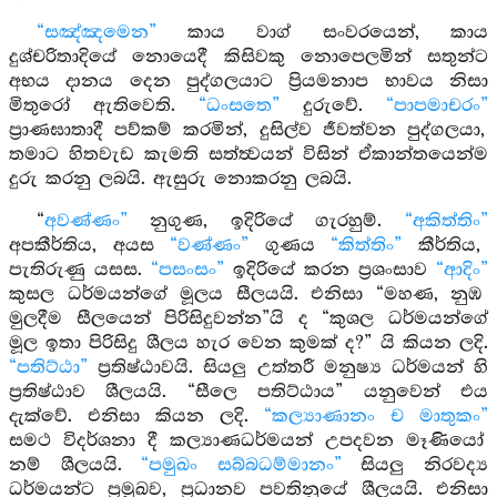
“සඤ්ඤමෙන”
කාය වාග් සංවරයෙන්, කාය
දුශ්චරිතාදියේ නොයෙදී කිසිවකු නොපෙලමින් සතුන්ට
අභය දානය දෙන පුද්ගලයාට ප්‍රියමනාප භාවය නිසා
මිතුරෝ ඇතිවෙති.
“ධංසතෙ”
දුරුවේ.
“පාපමාචරං”
ප්‍රාණඝාතාදී පව්කම් කරමින්, දුසිල්ව ජීවත්වන පුද්ගලයා,
තමාට හිතවැඩ කැමති සත්ත්‍වයන් විසින් ඒකාන්තයෙන්ම
දුරු කරනු ලබයි. ඇසුරු නොකරනු ලබයි.
“
අවණ්ණං”
නුගුණ, ඉදිරියේ ගැරහුම්.
“අකිත්තිං”
අපකීර්තිය, අයස
“වණ්ණං”
ගුණය
“කිත්තිං”
කීර්තිය,
පැතිරුණු යසස.
“පසංසං”
ඉදිරියේ කරන ප්‍රශංසාව
“ආදිං”
කුසල ධර්මයන්ගේ මූලය සීලයයි. එනිසා “මහණ, නුඹ
මුලදීම සීලයෙන් පිරිසිදුවන්න”යි ද “කුශල ධර්මයන්ගේ
මූල ඉතා පිරිසිදු ශීලය හැර වෙන කුමක් ද?” යි කියන ලදි.
“පතිට්ඨා”
ප්‍රතිෂ්ඨාවයි. සියලු උත්තරී මනුෂ්‍ය ධර්මයන් හි
ප්‍රතිෂ්ඨාව ශීලයයි. “සීලෙ පතිට්ඨාය” යනුවෙන් එය
දැක්වේ. එනිසා කියන ලදි.
“කල්‍යාණානං ච මාතුකං”
සමථ විදර්ශනා දී කල්‍යාණධර්මයන් උපදවන මෑණියෝ
නම් ශීලයයි.
“පමුඛං සබ්බධම්මානං”
සියලු නිරවද්‍ය
ධර්මයන්ට ප්‍රමුඛව, ප්‍රධානව පවතිනුයේ ශීලයයි. එනිසා