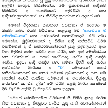
ත්‍රෛභූමික සංස්කාර වූ මුලු ලෝකයෙහි ම අනභිරති (නො
ඇලීම්) සංඥාව වඩන්නේය. මේ ප්‍රකාශයෙන් ආදීනව
සිහිකිරීම ද සංවේගයට පැමිණීම ද යන
ආදීනවානුපස්සනාව හා නිබ්බිදානුපස්සනාව අදහස් වේ.
මෙසේ විදර්ශනා භාවනාව වඩන්නා ඒ භාවනා ම
ඔසවා තබා, එයම වර්ධනය කළයුතු බව
“භාවෙය්‍ය ච
බොජ්ඣංගෙ”
යන ගාථාවෙන් පෙන්වාදෙයි. එහි අර්ථ
මෙසේය. බුද්ධත්‍වයෙන් ද සිහිය ආදී සප්තවිධ ධර්ම
එක්වීමෙන් ද ඒ සත්ධර්මයන්ගෙන් යුතු පුද්ගලයාට අංග
වන බැවින් සප්ත බෝධි අංග ධර්ම, සති ආදී බොජ්ඣංග
සත වඩන්නේ ය. සතර සෘද්ධිපාද, ශ්‍රද්ධා ආදී පඤ්ච
ඉන්‍ද්‍රිය, ශ්‍රද්ධා ආදී පඤ්ච බල, සම්මා දිට්ඨි ආදී ආර්ය
අෂ්ඨාංගික මාර්ගය ද
“ච”
ශබ්දයෙන් සතර
සතිපට්ඨානයන් හා සතර සම්‍යක් ප්‍රධානයන් ද යන මේ
සත්තිස් බෝධි පාක්‍ෂික ධර්මයන් ම වඩන්නේය, දියුණු
කරන්නේ ය, එහි ඉදින් මේ ධර්ම පළමු මාර්ග ක්‍ෂණයේ
දීම වැඩීම පැවිදි වූ භික්‍ෂුවට ඉතා සුදුසුය.
“මෙසේ බෝෂිපාක්‍ෂික ධර්මයන් හි පිහිට ඉහළ මාර්ග
සිත් වඩන්නා වූ භික්‍ෂුවට වැඩිය යුතු යැයි අවබෝධයෙන්