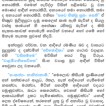
නොරකිති. එමෙන් පැවිද්දා විසින් පළිබෝධ වූ වන
මොණර ආදීන් නොරකියි, අන්‍යයෝ තමා නොරකිති, තමා
ද අන්‍යයන් නොරකියි. එනිසා
“සවෙ භික්ඛු සුඛං සෙති”
ඒ
භික්‍ෂුව මුලිනුපුටා දැමූ කෙලෙස් කාම ඇති බැවින් ද සියලු
වස්තු කාමයන් හි අපේක්‍ෂා රහිතවූ බැවින් ද කිසි
සැකසංකාවක් නොමැති හෙයින් වනයේ හෝ ගමේ හෝ
ඕනෑම තැනක සුවසේ නිදයි.
ඉන්පසුව පර්වත, වන ආදියේ රමණීය බව ද වාසයට
සුදුසුබව ද දක්වමින්
“අච්ඡොදිකා”
යන ගාථාව වදාළහ.
එහි
“වසිතම්මෙ”
මවිසින් පෙර විසූ විරූය.
“වාළමිගනිසෙවිතෙ”
සිංහ ව්‍යාඝ්‍ර මුව ආදීන් විසින්
සෙවුනා ලද වනයෙහි.
“සංකප්පං නාභිජානාමි,”
“මෙලොව කිසියම් ප්‍රාණියෙක්
අන් සත්ත්‍වයෝ ආයුධ, ඊතල, සැත් ආදියෙන් ගැසීමෙන්
නසත්වා, මරත්වා, මිටින් පහරදීම් ආදියෙන් වදයට
පමුණුවත්වා, බාධා කෙරෙත්වා, වෙනත් කිසියම් හෝ
ආකාරයකින් දුකට පැමිණෙත්වා, පමුණුවත්වා” යනාදී
ලෙස ද්වේෂයෙන්, තරහෙන් යුතු වූ ඒ අනාර්ය වූ ව්‍යාපාද,