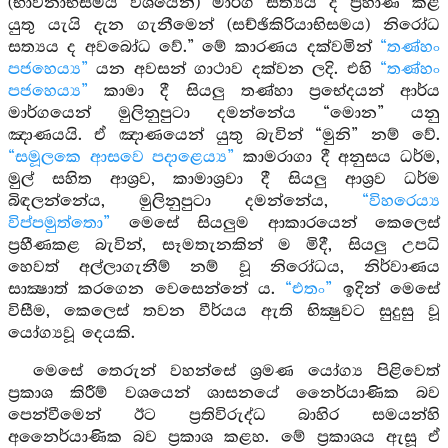
(භාවනාභිසමය වශයෙන්) මාර්ග සත්‍යය ද ප්‍රහාණ කළ
යුතු යැයි දැන ගැනීමෙන් (සච්ඡිකිරියාභිසමය) නිරෝධ
සත්‍යය ද අවබෝධ වේ.” මේ කාරණය දක්වමින්
“තණ්හං
පජහෙය්‍ය”
යන අවසන් ගාථාව දක්වන ලදි. එහි
“තණ්හං
පජහෙය්‍ය”
කාමා දී සියලු තණ්හා ප්‍රභේදයන් ආර්ය
මාර්ගයෙන් මුලිනුපුටා දමන්නේය “මොන” යනු
ඤාණයයි. ඒ ඤාණයෙන් යුතු බැවින් “මුනි” නම් වේ.
“සමූලකෙ ආසවෙ පදාළෙය්‍ය”
කාමරාගා දී අනුසය ධර්ම,
මුල් සහිත ආශ්‍රව, කාමාශ්‍රවා දී සියලු ආශ්‍රව ධර්ම
බිඳලන්නේය, මුලිනුපුටා දමන්නේය,
“විහරෙය්‍ය
විප්පමුත්තො”
මෙසේ සියලුම ආකාරයෙන් කෙලෙස්
ප්‍රහීණකළ බැවින්, සෑමතැනකින් ම මිදී, සියලු උපධි
හෙවත් අල්ලාගැනීම් නම් වූ නිරෝධය, නිර්වාණය
සාක්‍ෂාත් කරගෙන වෙසෙන්නේ ය.
“එතං”
ඉදින් මෙසේ
විසීම, කෙලෙස් තවන වීර්යය ඇති භික්‍ෂුවට සුදුසු වූ
යෝග්‍යවූ දෙයකි.
මෙසේ තෙරුන් වහන්සේ ශ්‍රමණ යෝග්‍ය පිළිවෙත්
ප්‍රකාශ කිරීම් වශයෙන් ශාසනයේ නෛර්යාණික බව
පෙන්වීමෙන් ඊට ප්‍රතිවිරුද්ධ බාහිර සමයන්හි
අනෛර්යාණික බව ප්‍රකාශ කළහ. මේ ප්‍රකාශය ඇසූ ඒ