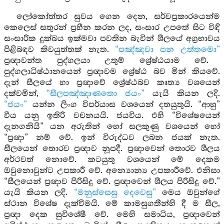
ලෝකෝත්තර සුවය ගෙන දෙන, සර්වප්‍රකාරයෙන්ම
කෙලෙස් සතුරන් ප්‍රහීන කරන ලද, සංසාර උපතේ සිට විඳි
සංසාරික දුක්ඛය ඉක්මවා පවතින බැවින් ශීලයේ අග්‍රභාවය
පිළිබඳව කිවයුත්තක් නැත.
“පඤ්ඤවා පන උත්තමො”
ප්‍රඥාවන්ත පුද්ගලයා උතුම් ශ්‍රේෂ්ඨයාම වේ.
පුද්ගලාධිෂ්ඨානයෙන් ප්‍රඥාවම ශ්‍රේෂ්ඨ බව මින් කියවේ.
දැන් සීලයේ හා ප්‍රඥාවේ ශ්‍රේෂ්ඨබව කෘත්‍ය වශයෙන්
දක්වමින්,
“සීලපඤ්ඤාණතො ජයං”
යැයි කියන ලදි.
“ජයං”
යන්න ලිංග විපර්යාස වශයෙන් දතයුතුයි. “ආහු”
වීය යනු ඉතිරි වචනයයි. ජයවිය. එහි “විශේෂයෙන්
දැනගනියි” යන අරුතින් හෝ සලකුණු වශයෙන් හෝ
“ප්‍රඥා” නම් වේ. ඉන් විරුද්ධව ලබන ජයක් නැත.
සීලයෙන් තොරව ප්‍රඥාව නූපදී. ප්‍රඥාවෙන් තොරව ශීලය
අර්ථවත් නොවේ. කටයුතු වශයෙන් මේ දෙකම
ඔවුනොවුන්ට උපකාරී වේ. අන්‍යොන්‍ය උපකාරීවේ. එනිසා
“සීලයෙන් ප්‍රඥාව පිරිසිදු වේ. ප්‍රඥාවෙන් ශීලය පිරිසිදු වේ.”
යැයි කියන ලදි.
“මනුස්සෙසු දෙවෙසු”
මෙය ඔවුන්ගේ
ස්ථාන විශේෂ දැක්වීමයි. මේ කාමසුගතීන්හි දී ම සීල,
ප්‍රඥා දෙක සුවිශේෂී වේ. මෙහි සමාධිය, ප්‍රඥාවෙන්