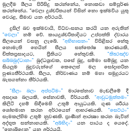
මුලදීම ශීලය පිරිසිදු කරන්නේය, නොකඩා සම්පූර්ණ
කරන්නේය. “වෙලා දුශ්චරිතයන් විසින් නො ඉක්මවිය යුතු
වෙරළ, සීමාව යන අර්ථයයි.
දුසිල් බව ඉක්මවායි, විධ්වංසනය කරයි යන අරුතින්
“වෙලා”
නම් වේ. කායදුශ්චරිතාදියට උප්පත්ති ද්වාරය
සීලයෙන් වසනු ලැබේ.
“අභිභාසනං”
විපිළිසර හේතු
නොමැති හෙයින් සීලය සන්තෝෂ කාරණයකි,
චිත්තප්‍රසාදයට, ප්‍රීතියට හේතුවකි.
“තිත්‍ථඤ්ච
සබ්බබුද්ධානං”
බුද්ධශ්‍රාවක, පසේ බුදු, සම්මා සම්බුදු යන
සියලුම බුදුවරුන්ගේ කෙලෙස් මල සෝදාහරින
පුණ්‍යතීර්ථයකි. සීලය, නිර්වාණය නම් මහා සමුදුරයට
බැසගන්නා තීර්ථයකි.
“සීලං බලං අප්පටිමං”
මාරසේනාව මැඬලීමේ දී
අසදෘශ බලයකි, සේනාවකි, වීර්යයකි.
“ආවුධමුත්තමං”
කිලිටි දහම් සිඳීමෙහි උතුම් ආයුධයකි. ගුණ ශරීරය
ශෝභමාන කරන අර්ථයෙන් ආභරණයකි.
“සෙට්ඨං”
සෑමකල්හිම උතුම් නුවණකි. ප්‍රාණීන් ආරක්‍ෂා කරන බැවින්
අද්භූත සන්නාහයකි.
“අබ්භිදං”
යන පාඨය ද යෙදේ.
“නොබිදෙන” යන අර්ථයයි.