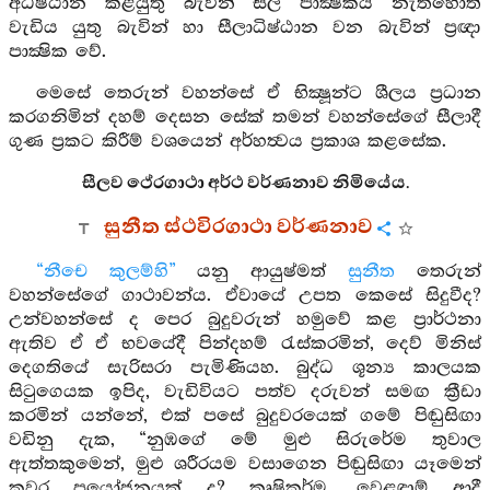
අධිෂ්ඨාන කළයුතු බැවින් සීල පාක්‍ෂිකය නැතහොත්
වැඩිය යුතු බැවින් හා සීලාධිෂ්ඨාන වන බැවින් ප්‍රඥා
පාක්‍ෂික වේ.
මෙසේ තෙරුන් වහන්සේ ඒ භික්‍ෂූන්ට ශීලය ප්‍රධාන
කරගනිමින් දහම් දෙසන සේක් තමන් වහන්සේගේ සීලාදී
ගුණ ප්‍රකට කිරීම් වශයෙන් අර්හත්‍වය ප්‍රකාශ කළසේක.
සීලව ථේරගාථා අර්ථ වර්ණනාව නිමියේය.
සුනීත ස්ථවිරගාථා වර්ණනාව
“නීචෙ කුලම්හි”
යනු ආයුෂ්මත්
සුනීත
තෙරුන්
වහන්සේගේ ගාථාවන්ය. ඒවායේ උපත කෙසේ සිදුවීද?
උන්වහන්සේ ද පෙර බුදුවරුන් හමුවේ කළ ප්‍රාර්ථනා
ඇතිව ඒ ඒ භවයේදී පින්දහම් රැස්කරමින්, දෙව් මිනිස්
දෙගතියේ සැරිසරා පැමිණියහ. බුද්ධ ශූන්‍ය කාලයක
සිටුගෙයක ඉපිද, වැඩිවියට පත්ව දරුවන් සමඟ ක්‍රීඩා
කරමින් යන්නේ, එක් පසේ බුදුවරයෙක් ගමේ පිඬුසිඟා
වඩිනු දැක, “නුඹගේ මේ මුළු සිරුරේම තුවාල
ඇත්තකුමෙන්, මුළු ශරීරයම වසාගෙන පිඬුසිඟා යෑමෙන්
කවර ප්‍රයෝජනයක් ද? කෘෂිකර්ම, වෙළඳාම් ආදී