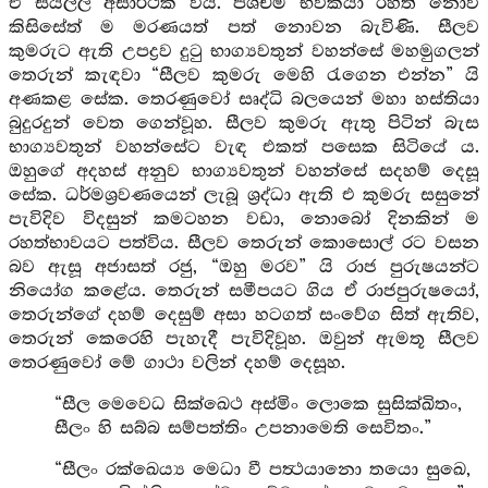
ඒ සියල්ල අසාර්ථක විය. පශ්චිම භවිකයා රහත් නොවී
කිසිසේත් ම මරණයත් පත් නොවන බැවිණි. සීලව
කුමරුට ඇති උපද්‍රව දුටු භාග්‍යවතුන් වහන්සේ මහමුගලන්
තෙරුන් කැඳවා “සීලව කුමරු මෙහි රැගෙන එන්න” යි
අණකළ සේක. තෙරණුවෝ සෘද්ධි බලයෙන් මහා හස්තියා
බුදුරදුන් වෙත ගෙන්වූහ. සීලව කුමරු ඇතු පිටින් බැස
භාග්‍යවතුන් වහන්සේට වැඳ එකත් පසෙක සිටියේ ය.
ඔහුගේ අදහස් අනුව භාග්‍යවතුන් වහන්සේ සදහම් දෙසූ
සේක. ධර්මශ්‍රවණයෙන් ලැබූ ශ්‍රද්ධා ඇති එ කුමරු සසුනේ
පැවිදිව විදසුන් කමටහන වඩා, නොබෝ දිනකින් ම
රහත්භාවයට පත්විය. සීලව තෙරුන් කොසොල් රට වසන
බව ඇසූ අජාසත් රජු, “ඔහු මරව” යි රාජ පුරුෂයන්ට
නියෝග කළේය. තෙරුන් සමීපයට ගිය ඒ රාජපුරුෂයෝ,
තෙරුන්ගේ දහම් දෙසුම් අසා හටගත් සංවේග සිත් ඇතිව,
තෙරුන් කෙරෙහි පැහැදී පැවිදිවූහ. ඔවුන් ඇමතූ සීලව
තෙරණුවෝ මේ ගාථා වලින් දහම් දෙසූහ.
“සීල මෙවෙධ සික්ඛෙථ අස්මිං ලොකෙ සුසික්ඛිතං,
සීලං හි සබ්බ සම්පත්තිං උපනාමෙති සෙවිතං.”
“සීලං රක්ඛෙය්‍ය මෙධා වී පත්‍ථයානො තයො සුඛෙ,