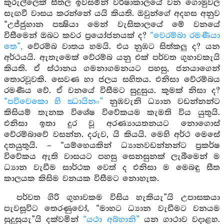
කුරුල්ලෙක් සීතල ඉවසමින් වර්ෂාකාලයේ වන ගොමුවල
සැඟවී වාසය කරන්නේ යයි කියති. ඔවුන්ගේ අදහස අනුව
“උජ්ජුහාන පක්‍ෂියා මෙන් වැසිකාලයේ මේ වනයේ
විසීමෙන් ඔබට කවර ප්‍රයෝජනයක් ද?
“වෙරම්බා රමණීයා
තෙ”,
වේරම්බ වාතය හමයි. එය නුඹට සිත්කලු ද? යන
අර්ථයයි. ඇතැමෙක් වේරම්බ යනු එක් පර්වත ගුහාවකැයි
කියති. ඒ ස්ථානය ගමනාගමනයට පහසු, ජනයාගෙන්
තොරවූවකි. සෙවණ හා ජලය සහිතය. එනිසා වේරම්බය
රමණීය වේ. ඒ වනයේ විසීමට සුදුසුය. කුමක් නිසා ද?
“පවිවෙකො හි ඣායිනං”
නුඹවැනි ධ්‍යාන වඩන්නන්ට
කිසියම් තැනක විශේෂ විවේකයම කැමති විය යුතුයි.
එනිසා ඉතා දුර වූ අරණ්‍යායතනයට නොගොස්
වේරම්බාවේ වසන්න. දරුව, යි කියයි. මෙහි අර්ථ මෙසේ
දතයුතුයි. – “යම්හෙයකින් ධ්‍යානවඩන්නන්ට ප්‍රකර්ෂ
විවේකය ඇති වාසයට පහසු සෙනසුනක් ලැබීමෙන් ම
ධ්‍යාන වැඩීම සාර්ථක වෙත් ද එනිසා ම මෙබඳු සීත
කාලයක කිසිම වනයක විසීමට නොහැක.
පර්වත ගිරි ගුහාවකම විසිය හැකියැ”යි උපාසකයා
පැවසූවිට තෙරණුවෝ, “මාහට ධ්‍යාන වැඩීමට වනයම
සුදුසුයැ”යි දක්වමින්
“යථා අබ්හානි”
යන ගාථාව වදාළහ.