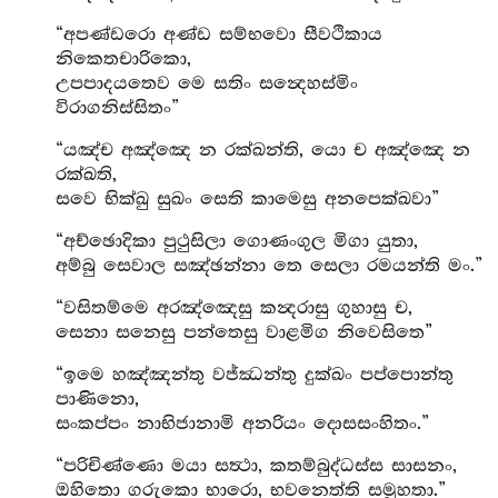
“අපණ්ඩරො අණ්ඩ සම්භවො සීවථිකාය
නිකෙතචාරිකො,
උපපාදයතෙව මෙ සතිං සන්‍දෙහස්මිං
විරාගනිස්සිතං”
“යඤ්ච අඤ්ඤෙ න රක්ඛන්ති, යො ච අඤ්ඤෙ න
රක්ඛති,
සවෙ භික්ඛු සුඛං සෙති කාමෙසු අනපෙක්ඛවා”
“අච්ඡොදිකා පුථුසිලා ගොණංගුල මිගා යුතා,
අම්බු සෙවාල සඤ්ඡන්නා තෙ සෙලා රමයන්ති මං.”
“වසිතම්මෙ අරඤ්ඤෙසු කන්‍දරාසු ගුහාසු ච,
සෙනා සනෙසු පන්තෙසු වාළමිග නිවෙසිතෙ”
“ඉමෙ හඤ්ඤන්තු වජ්ඣන්තු දුක්ඛං පප්පොන්තු
පාණිනො,
සංකප්පං නාභිජානාමි අනරියං දොසසංහිතං.”
“පරිචිණ්ණො මයා සත්‍ථා, කතම්බුද්ධස්ස සාසනං,
ඔහිතො ගරුකො භාරො, භවනෙත්ති සමූහතා.”