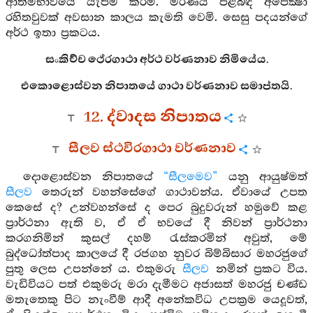
ආත්මභාවයේ යැපීම කරමි. මරණය පිළිබඳ අපේක්‍ෂා
රහිතවුවක් අවසාන කාලය කැමති වෙමි. සෙසු පදයන්ගේ
අර්ථ ඉතා ප්‍රකටය.
සංකිච්ච ථේරගාථා අර්ථ වර්ණනාව නිමියේය.
එකොළොස්වන නිපාතයේ ගාථා වර්ණනාව සමාප්තයි.
12. ද්වාදස නිපාතය
සීලව ස්ථවිරගාථා වර්ණනාව
දොළොස්වන නිපාතයේ
“සීලමෙව”
යනු ආයුෂ්මත්
සීලව
තෙරුන් වහන්සේගේ ගාථාවන්ය. ඒවායේ උපත
කෙසේ ද? උන්වහන්සේ ද පෙර බුදුවරුන් හමුවේ කළ
ප්‍රාර්ථනා ඇති ව, ඒ ඒ භවයේ දී නිවන් ප්‍රාර්ථනා
කරගනිමින් කුසල් දහම් රැස්කරමින් අවුත්, මේ
බුද්ධෝත්පාද කාලයේ දී රජගහ නුවර බිම්බිසාර මහරජුගේ
පුතු ලෙස උපන්නේ ය. එකුමරු
සීලව
නමින් ප්‍රකට විය.
වැඩිවියට පත් එකුමරු මරා දැමීමට අජාසත් මහරජු චණ්ඩ
මතැතෙකු පිට නැංවීම් ආදී අනේකවිධ උපක්‍රම යෙදූවත්,