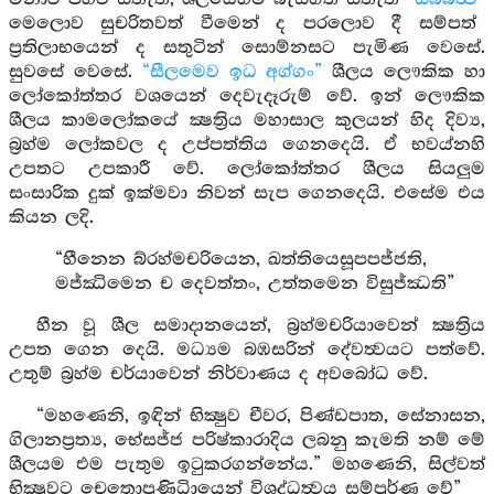
මෙලොව සුචරිතවත් වීමෙන් ද පරලොව දී සම්පත්
ප්‍රතිලාභයෙන් ද සතුටින් සොම්නසට පැමිණ වෙසේ.
සුවසේ වෙසේ.
“සීලමෙව ඉධ අග්ගං”
ශීලය ලෞකික හා
ලෝකෝත්තර වශයෙන් දෙවැදෑරුම් වේ. ඉන් ලෞකික
ශීලය කාමලෝකයේ ක්‍ෂත්‍රිය මහාසාල කුලයන් හිද දිව්‍ය,
බ්‍රහ්ම ලෝකවල ද උප්පත්තිය ගෙනදෙයි. ඒ භවය්නහි
උපතට උපකාරී වේ. ලෝකෝත්තර ශීලය සියලුම
සංසාරික දුක් ඉක්මවා නිවන් සැප ගෙනදෙයි. එසේම එය
කියන ලදි.
“හීනෙන බ්රහ්මචරියෙන, ඛත්තියෙසූපපජ්ජති,
මජ්ඣිමෙන ච දෙවත්තං, උත්තමෙන විසුජ්ඣති”
හීන වූ ශීල සමාදානයෙන්, බ්‍රහ්මචරියාවෙන් ක්‍ෂත්‍රිය
උපත ගෙන දෙයි. මධ්‍යම බඹසරින් දේවත්‍වයට පත්වේ.
උතුම් බ්‍රහ්ම චර්යාවෙන් නිර්වාණය ද අවබෝධ වේ.
“මහණෙනි, ඉඳින් භික්‍ෂුව චීවර, පිණ්ඩපාත, සේනාසන,
ගිලානප්‍රත්‍ය, භේසජ්ජ පරිෂ්කාරාදිය ලබනු කැමති නම් මේ
ශීලයම එම පැතුම ඉටුකරගන්නේය.” මහණෙනි, සිල්වත්
භික්‍ෂුවට චෙතොප්‍රණිධිායෙන් විශුද්ධත්‍වය සම්පූර්ණ වේ”