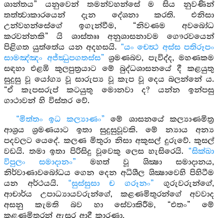
ශාන්තය” යනුවෙන් තමන්වහන්සේ ම සිය නුවණින්
තත්ත්‍වාකාරයෙන් දැන දේශනා කරති. එනිසා
උන්වහන්සේගේ ඉගැන්වීම, “නිවණම අවබෝධ
කරවන්නකි” යි ශාස්තෲ අනුශාසනාවම ගෞරවයෙන්
පිළිගත යුත්තේය යන අදහසයි.
“යං චෙත්‍ථ අස්ස පතිරූපං
සාමඤ්ඤං අජ්ඣුපගතස්ස”
ශ්‍රමණබව, පැවිද්ද, මහණකම
සඳහා එළඹි කුලපුත්‍රයාට මේ බුද්ධශාසනයේ දී කළයුතු
සුදුසු වූ යෝග්‍ය වූ සාරුප්‍ය වූ කැප වූ දෙය බලන්නේ ය.
“ඒ කැපසරුප් කටයුතු මොනවා ද? යන්න ඉන්පසු
ගාථාවන් හි විස්තර වේ.
“මිත්තං ඉධ කල්‍යාණං”
මේ ශාසනයේ කල්‍යාණමිත්‍ර
ආශ්‍රය ශ්‍රමණයාට ඉතා සුදුසුවූවකි. මේ න්‍යාය අන්‍ය
පදවලට යෙදේ. කලණ මිතුරා නිසා අකුසල් දුරුවේ. කුසල්
වඩයි. තමා ඉතා පිරිසිදු වූවෙකු ලෙස හැසිරෙයි.
“සික්ඛා
විපුලං සමාදානං”
මහත් වූ ශික්‍ෂා සමාදානය,
නිර්වාණාවබෝධය ගෙන දෙන අධිශීල ශික්‍ෂාවෙහි පිහිටීම
යන අර්ථයයි.
“සුස්සුසා ච ගරූනං”
ගුරුවරුන්ගේ,
ආචාර්ය උපාධ්‍යායවරුන්ගේ, කළණමිතුරන්ගේ අවවාද
අසනු කැමති බව හා සේවාකිරීම, “එතං” මේ
කළණමිතුරන් ඇසුර ආදී කාරණා,