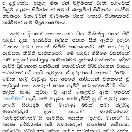
ද දැවුනේය. අඟුරු මත රන් පිළිමයක් වැනි දරුවෙක්
පියුම් ගැබක සිටින්නාක් මෙන් බබළමින් සිටියේය. පශ්චිම
භවිකයා මහමෙරින් වැටුණත් රහත් නොවී ජීවිතක්‍ෂයට
පත්වීමක් නම් සිදුනොවේමය.
දෙවන දිනයේ සොහොනට ගිය මිනිස්සු එසේ සිටි
දරුවා දැක, ආශ්චර්ය අද්භූත ජනක සිත් ඇතිව දරුවා
රැගෙන ගමට ගොස් නිමිති පාඨකයන්ට මේ තොරතුරු
පැවසූහ. නිමිති පාඨකයෝ, “මේ දරුවා ගිහිගේ වසන්නේ
නම් ඔහුගේ සත් මුතු පරම්පරාවම දුක්පත් වන්නේය. ඉදින්
පැවිදි වුවහොත් පන්සීයක් තෙරවරුන් පිරිවරාගෙන වාසය
කරන්නේ ය” යැයි පැවසූහ. ඒ දරුවාගේ නෑයෝ, “වේවා,
මොහු හැදි වැඩුණු පසු අපගේ ආර්යයන් වහන්සේ වූ
සැරියුත් මහ තෙරුන් වෙත පැවිදි කරවන්නෙමි”යි කියා,
හුලින් ඇණ තුවාල වූ ඇස් කෙළවර ඇති හෙයින්
“සංකිච්ච”
යැයි නම් තැබූහ. සත්හැවිරිදි වූ ඒ කුමරු තමා
ගැබේ සිටියදීම මව මැරුණු බවත්, තමා පිළිබඳ
තොරතුරුත් දැන හටගත් සංවේගයෙන්,
“පැවිදිවන්නෙමි”යි පැවසීය. ඤාතීහු “දරුව, මැනවි” යි
පවසා ධර්මසේනාපති මහතෙරුන් වහන්සේ සමීපයට
පමුණුවා ස්වාමීෟනි මොහු පැවිදි කරන්නැයි පවරා දුන්හ.