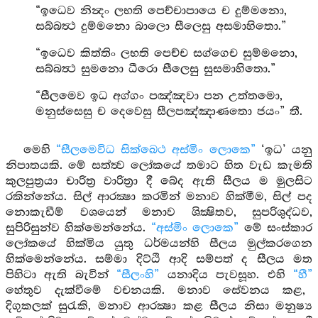
“ඉධෙව නින්‍දං ලභති පෙච්චාපායෙ ච දුම්මනො,
සබ්බත්‍ථ දුම්මනො බාලො සීලෙසු අසමාහිතො.”
“ඉධෙව කිත්තිං ලභති පෙච්ච සග්ගෙච සුම්මනො,
සබ්බත්‍ථ සුමනො ධීරො සීලෙසු සුසමාහිතො.”
“සීලමෙව ඉධ අග්ගං පඤ්ඤවා පන උත්තමො,
මනුස්සෙසු ච දෙවෙසු සීලපඤ්ඤාණතො ජයං” තී.
මෙහි
“සීලමෙවිධ සික්ඛෙථ අස්මිං ලොකෙ”
‘ඉධ’ යනු
නිපාතයකි. මේ සත්ත්‍ව ලෝකයේ තමාට හිත වැඩ කැමති
කුලපුත්‍රයා චාරිත්‍ර වාරිත්‍රා දී බේද ඇති සීලය ම මුලසිට
රකින්නේය. සිල් ආරක්‍ෂා කරමින් මනාව හික්මීම, සිල් පද
නොකැඩීම් වශයෙන් මනාව ශික්‍ෂිතව, සුපරිශුද්ධව,
සුපිරිසුන්ව හික්මෙන්නේය.
“අස්මිං ලොකෙ”
මේ සංස්කාර
ලෝකයේ හික්මිය යුතු ධර්මයන්හි සීලය මුල්කරගෙන
හික්මෙන්නේය. සම්මා දිට්ඨි ආදි සම්පත් ද සීලය මත
පිහිටා ඇති බැවින්
“සීලංහි”
යනාදිය පැවසූහ. එහි
“හී”
හේතුව දැක්වීමේ වචනයකි. මනාව සේවනය කළ,
දිගුකලක් සුරැකි, මනාව ආරක්‍ෂා කළ සීලය නිසා මනුෂ්‍ය