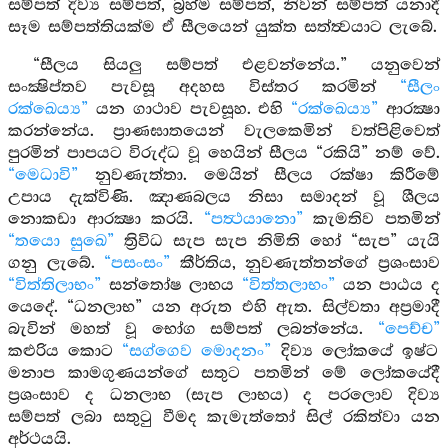
සම්පත් දිව්‍ය සම්පත්, බ්‍රහ්ම සම්පත්, නිවන් සම්පත් යනාදී
සෑම සම්පත්තියක්ම ඒ සීලයෙන් යුක්ත සත්ත්‍වයාට ලැබේ.
“සීලය සියලු සම්පත් එළවන්නේය.” යනුවෙන්
සංක්‍ෂිප්තව පැවසූ අදහස විස්තර කරමින්
“සීලං
රක්ඛෙය්‍ය”
යන ගාථාව පැවසූහ. එහි
“රක්ඛෙය්‍ය”
ආරක්‍ෂා
කරන්නේය. ප්‍රාණඝාතයෙන් වැලකෙමින් වත්පිළිවෙත්
පුරමින් පාපයට විරුද්ධ වූ හෙයින් සීලය “රකියි” නම් වේ.
“මෙධාවි”
නුවණැත්තා. මෙයින් සීලය රක්ෂා කිරීමේ
උපාය දැක්විණි. ඤාණබලය නිසා සමාදන් වූ ශීලය
නොකඩා ආරක්‍ෂා කරයි.
“පත්‍ථයානො”
කැමතිව පතමින්
“තයො සුඛෙ”
ත්‍රිවිධ සැප සැප නිමිති හෝ “සැප” යැයි
ගනු ලැබේ.
“පසංසං”
කීර්තිය, නුවණැත්තන්ගේ ප්‍රශංසාව
“විත්තිලාභං”
සන්තෝෂ ලාභය
“විත්තලාභං”
යන පාඨය ද
යෙදේ. “ධනලාභ” යන අරුත එහි ඇත. සිල්වතා අප්‍රමාදී
බැවින් මහත් වූ භෝග සම්පත් ලබන්නේය.
“පෙච්ච”
කළුරිය කොට
“සග්ගෙව මොදනං”
දිව්‍ය ලෝකයේ ඉෂ්ට
මනාප කාමගුණයන්ගේ සතුට පතමින් මේ ලෝකයේදී
ප්‍රශංසාව ද ධනලාභ (සැප ලාභය) ද පරලොව දිව්‍ය
සම්පත් ලබා සතුටු වීමද කැමැත්තෝ සිල් රකිත්වා යන
අර්ථයයි.