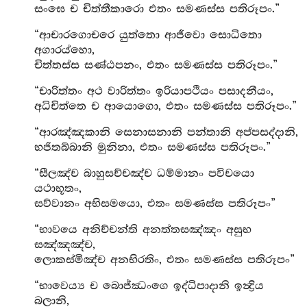
සංඝෙ ච චිත්තීකාරො එතං සමණස්ස පතිරූපං.”
“ආචාරගොචරෙ යුත්තො ආජීවො සොධිතො
අගාරය්හො,
චිත්තස්ස සණ්ඨපනං, එතං සමණස්ස පතිරූපං.”
“චාරිත්තං අථ වාරිත්තං ඉරියාපථියං පසාදනීයං,
අධිචිත්තෙ ච ආයොගො, එතං සමණස්ස පතිරූපං.”
“ආරඤ්ඤකානි සෙනාසනානි පන්තානි අප්පසද්දානි,
භජිතබ්බානි මුනිනා, එතං සමණස්ස පතිරූපං.”
“සීලඤ්ච බාහුසච්චඤ්ච ධම්මානං පවිචයො
යථාභූතං,
සව්වානං අභිසමයො, එතං සමණස්ස පතිරූපං”
“භාවයෙ අනිච්චන්ති අනත්තසඤ්ඤං අසුභ
සඤ්ඤඤ්ච,
ලොකස්මිඤ්ච අනභිරතිං, එතං සමණස්ස පතිරූපං”
“භාවෙය්‍ය ච බොජ්ඣංගෙ ඉද්ධිපාදානි ඉන්‍ද්‍රිය
බලානි,