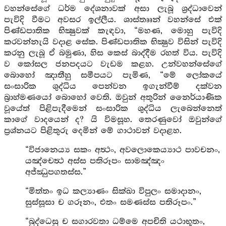
වහන්සේගේ ධර්ම දේශනාවක් අසා ලැබූ ශ්‍රද්ධාවෙන්
පැවිදි වීමට අවසර ඉල්ලීය. ශාස්තෲන් වහන්සේ එක්
පිණ්ඩපාතික භික්‍ෂුවක් කැඳවා, “මහණ, මොහු පැවිදි
කරවන්නැයි වදාළ සේක. පිණ්ඩපාතික භික්‍ෂුව විසින් පැවිදි
කරනු ලැබූ ඒ බමුණා, හිස කෙස් බාද්දීම රහත් විය. පැවිදි
ව කෝසල ජනපදයට වැඩම කළහ. උන්වහන්සේගේ
බොහෝ ඤාතීහු සමීපයට පැමිණ, “මේ ලෝකයේ
සංසාරික ශුද්ධිය පෙන්වන ඉගැන්වීම් දක්වන
බ්‍රාහ්මණයෝ බොහෝ වෙති. ඔවුන් අතුරින් නෛර්යාණික
වූයේත් පිළිපැදීමෙන් සංසාරික ශුද්ධිය ලැබෙන්නෙත්
කාගේ වාදයෙන් ද? යි විමසූහ. තෙරණුවෝ ඔවුන්ගේ
ප්‍රශ්නයට පිළිතුරු දෙමින් මේ ගාථාවන් වදාළහ.
“විජානෙය්‍ය සකං අත්‍ථං, අවලොකෙය්‍යාථ පාවචනං,
යඤ්චෙත්‍ථ අස්ස පතිරූපං සාමඤ්ඤං
අජ්ඣුපගතස්ස.”
“මිත්තං ඉධ කල්‍යාණං සික්ඛා විපුලං සමාදානං,
සුස්සූසා ච ගරූනං, එතං සමණස්ස පතිරූපං.”
“බුද්ධෙසු ච සගාරවතා ධම්මෙ අපචිති යථාභූතං,