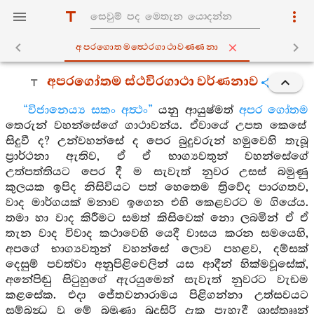
අපරගොතමත්‍ථෙරගාථාවණ‍්ණනා
අපරගෝතම ස්ථවිරගාථා වර්ණනාව
“විජානෙය්‍ය සකං අත්‍ථං”
යනු ආයුෂ්මත්
අපර ගෝතම
තෙරුන් වහන්සේගේ ගාථාවන්ය. ඒවායේ උපත කෙසේ
සිදුවී ද? උන්වහන්සේ ද පෙර බුදුවරුන් හමුවෙහි තැබූ
ප්‍රාර්ථනා ඇතිව, ඒ ඒ භාග්‍යවතුන් වහන්සේගේ
උත්පත්තියට පෙර දී ම සැවැත් නුවර උසස් බමුණු
කුලයක ඉපිද නිසිවියට පත් හෙතෙම ත්‍රිවේද පාරගතව,
වාද මාර්ගයක් මනාව ඉගෙන එහි කෙළවරට ම ගියේය.
තමා හා වාද කිරීමට සමත් කිසිවෙක් නො ලබමින් ඒ ඒ
තැන වාද විවාද කථාවෙහි යෙදී වාසය කරන සමයෙහි,
අපගේ භාග්‍යවතුන් වහන්සේ ලොව පහළව, දම්සක්
දෙසුම් පවත්වා අනුපිළිවෙලින් යස ආදීන් හික්මවූසේක්,
අනේපිඬු සිටුහුගේ ඇරයුමෙන් සැවැත් නුවරට වැඩම
කළසේක. එදා ජේතවනාරාමය පිළිගන්නා උත්සවයට
සම්බන්‍ධ වූ මේ බමුණා බුදුසිරි දැක පැහැදී ශාස්තෲන්