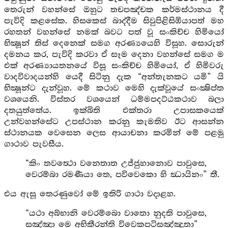
තෙරුන් වහන්සේ ඔහුට තචපඤ්චක කර්මස්ථානය දී
පැවිදි කළසේක. හිසකෙස් බාද්දීම සිවුපිළිසිඹියාපත් මහ
රහතන් වහන්සේ නමක් බවට පත් වූ සංකිච්ච හිමියෝ
භික්‍ෂූන් තිස් දෙනෙක් සමග අරණ්‍යයෙහි විසූහ. සොරුන්
දමනය කර, පැවිදි කරවා ඒ සෑම දෙනා වහන්සේ සමග ම
එක් අරණ්‍යායතනයේ විසූ සංකිච්ච හිමියෝ, ඒ හිමිවරු
වාදවිවාදයන්හි යෙදී සිටිනු දැක “අන්තැනකට යමි” යි
භික්‍ෂූන්ට දැන්වූහ. මේ කථාව මෙහි දැක්වූයේ සංක්‍ෂිප්ත
වශයෙනි. විස්තර වශයෙන් ධම්මපදට්ඨකථාව බලා
දතයුත්තේය. ඉක්බිති එක්තරා උපාසකයෙක්
උන්වහන්සේට උපස්ථාන කරනු කැමතිව ඊට ආසන්න
ස්ථානයක වෙසෙන ලෙස ආයාචනා කරමින් මේ පළමු
ගාථාව පැවසීය.
“කිං තවත්‍ථො වනෙතාත උජ්ජුහානොව පාවුසෙ,
වෙරම්බා රමණීයා තෙ, පවිවෙකො හි ඣායිනං” තී.
එය ඇසූ තෙරණුවෝ මේ ඉතිරි ගාථා වදාළහ.
“යථා අබ්භානි වෙරම්බො වාතො නුදති පාවුසෙ,
සඤ්ඤා මෙ අභිකීරන්ති විවෙකපටිසඤ්ඤුතා”