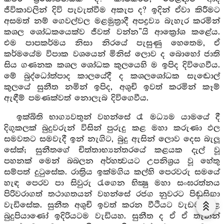
ජීවිකාවලින් දිවි පැවැත්වීම අකැප ද? ඉදින් ඒවා කිරීමට
අසමත් නම් ගෙවල්වල මළමුත්‍රාදී අපද්‍රව්‍ය බැහැර කරමින්
කශල ශෝධකයෙක්ව ජීවත් වන්න”යි ආක්‍රෝශ කළේය.
එම පාපකර්මය නිසා නිරයේ පැසුණු හෙතෙම, ඒ
කර්මයේම විපාක වශයෙන් මිනිස් ලොව ද බොහෝ ජාති
සිය ගණනක කශල ශෝධක කුලයෙහි ම ඉපිද දිවිගෙවීය.
මේ බුද්ධෝත්පාද කාලයේදී ද කශලශෝධක සැඬොල්
කුලයේ සුනීත නමින් ඉපිද, අශුචි ඉවත් කරමින් කෑම්
ඇඳීම් පමණක්වත් නොලැබ දිවිගෙවීය.
ඉක්බිති භාග්‍යවතුන් වහන්සේ රෑ මධ්‍යම යාමයේ දී
දිගුකලක් බුදුවරුන් විසින් පුරුදු කළ මහා කරුණා ඵල
සමවතට සමවැදී ඉන් නැගිට, බුදු ඇසින් ලොව දෙස බැලූ
සේක්; සුනීතගේ චිත්තාභ්‍යන්තරයේ කළයක දැල් වූ
පහනක් මෙන් බබලන අර්හත්‍වයට උපනිශ්‍රය වූ හේතු
සම්පත් දුටුසේක. රාත්‍රිය ඉක්මගිය කල්හි පෙරවරු සමයේ
හැඳ පෙරව පා සිවුරු රැගෙන භික්‍ෂු මහා සංඝරත්නය
පිරිවරාගත් තථාගතයන් වහන්සේ රජග නුවරට පිඬුසිඟා
වැඩිසේක. සුනීත අශුචි ඉවත් කරන වීථියට වැඩම කළ
බුදුපියාණෝ ඉදිරියටම වැඩියහ. සුනීත ද ඒ ඒ තැනින්