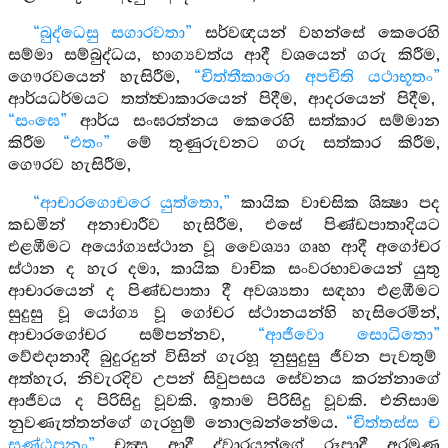
“බුද්ධෙසු
සගාරවතා”
සර්වඥයන් වහන්සේ කෙරෙහි
සම්මා සම්බුද්ධය, භාග්‍යවත්ය ආදී වශයෙන් ගරු කිරීම,
ගෞරවයෙන් හැසිරීම,
“චිත්තීකාරො අපචිති යථාභූතං”
ආර්යධර්මයට තත්ත්‍වාකාරයෙන් පිදීම, ආදරයෙන් පිදීම,
“සංඝෙ”
ආර්ය සංඝරත්නය කෙරෙහි සත්කාර සම්මාන
කිරීම
“එතං”
මේ තුණුරුවනට ගරු සත්කාර කිරීම,
ගෞරව හැසිරීම,
“ආචාරගොචරෙ යුත්තො,”
කායික වාචසික ශික්‍ෂා පද
කඩමින් අනාචාරීව හැසිරීම, එසේ පිණ්ඩපාතාදියට
එළඹීමට අයෝග්‍යස්ථාන වූ වෛශ්‍යා ගෘහ ආදී අගෝචර
ස්ථාන ද හැර දමා, කායික වාචික සංවරභාවයෙන් යුතු
ආචාරයෙන් ද පිණ්ඩපාතා දී අවශ්‍යතා සඳහා එළඹීමට
සුදුසු වූ යෝග්‍ය වූ ගෝචර ස්ථානයන්හි හැසිරෙමින්,
ආචාරගෝචර සම්පන්නව,
“ආජීවො සොධිතො”
වේළුදානාදී බුදුරදුන් විසින් ගැරහූ නුසුදුසු ජීවන පැවතුම්
අත්හැර, නිවැරදිව උපන් සිවුපසය සේවනය කරන්නාගේ
ආජීවය ද පිරිසිදු වූවකි. ඉතාම පිරිසිදු වූවකි. එනිසාම
නුවණැත්තන්ගේ ගැරහුම් නොලබන්නේමය.
“චිත්තස්ස ච
සණ්ඨපනං”
චක්‍සු ආදී ද්වාරයන්ගේ රූපාදී අරමුණු