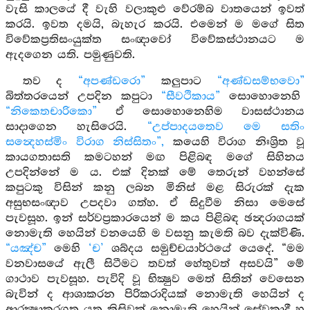
වැසි කාලයේ දී වැහි වලාකුළු වේරම්බ වාතයෙන් ඉවත්
කරයි. ඉවත දමයි, බැහැර කරයි. එමෙන් ම මගේ සිත
විවේකප්‍රතිසංයුක්ත සංඥාවෝ විවේකස්ථානයට ම
ඇදගෙන යති. පමුණුවති.
තව ද
“අපණ්ඩරො”
කලුපාට
“අණ්ඩසම්භවො”
බිත්තරයෙන් උපදින කපුටා
“සීවථිකාය”
සොහොනෙහි
“නිකෙතචාරිකො”
ඒ සොහොනෙහිම වාසස්ථානය
සාදාගෙන හැසිරෙයි.
“උප්පාදයතෙව මෙ සතිං
සන්‍දෙහස්මිං විරාග නිස්සිතං”,
කයෙහි විරාග නිඃශ්‍රිත වූ
කායගතාසති කමටහන් මඟ පිළිබඳ මගේ සිහිනය
උපදින්නේ ම ය. එක් දිනක් මේ තෙරුන් වහන්සේ
කපුටකු විසින් කනු ලබන මිනිස් මළ සිරුරක් දැක
අසුභසංඥාව උපදවා ගත්හ. ඒ සිදුවීම නිසා මෙසේ
පැවසූහ. ඉන් සර්වප්‍රකාරයෙන් ම කය පිළිබඳ ඡන්‍දරාගයක්
නොමැති හෙයින් වනයෙහි ම වසනු කැමති බව දැක්විණි.
“යඤ්ච”
මෙහි
‘ච’
ශබ්දය සමුච්චයාර්ථයේ යෙදේ. “මම
වනවාසයේ ඇලී සිටීමට තවත් හේතුවත් අසවයි” මේ
ගාථාව පැවසූහ. පැවිදි වූ භික්‍ෂුව මෙත් සිතින් වෙසෙන
බැවින් ද ආශාකරන පිරිකරාදියක් නොමැති හෙයින් ද
ආරක්‍ෂාකරගත යුතු කිසිවක් නොමැති හෙයින් සේවකාදී හු