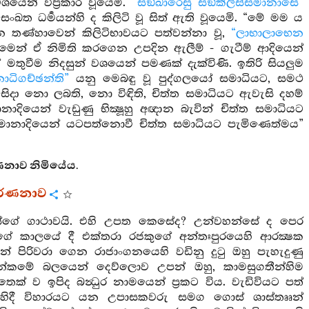
ෙන් විප්‍රකාර වූයෙමි.
“සඞ්ඛාරෙසු සඞ්කිලිස්සමානාසෙ”
 ද සංඛත ධර්‍මයන්හි ද කිලිටි වූ සිත් ඇති වූයෙමි. “මේ මම ය
තණ්හාවෙන් කිලිටිභාවයට පත්වන්නා වූ,
“ලාභාලාභෙන
බීමෙන් ඒ නිමිති කරගෙන උපදින ඇලීම් - ගැටීම් ආදියෙන්
 මතුවීම නිදසුන් වශයෙන් පමණක් දැක්විණි. ඉතිරි සියලුම
ාධිගච්ඡන්ති”
යනු මෙබඳු වූ පුද්ගලයෝ සමාධියට, සමථ
ිදා නො ලබති, නො විඳිති, චිත්ත සමාධියට ඇවැසි දහම්
යෙන් වැඩුණු භික්‍ෂූහු අඥාන බැවින් චිත්ත සමාධියට
 මානාදියෙන් යටපත්නොවී චිත්ත සමාධියට පැමිණෙත්මය”
ණනාව නිමියේය.
 වර්ණනාව
්සේගේ ගාථාවයි. එහි උපත කෙසේද? උන්වහන්සේ ද පෙර
න්සේගේ කාලයේ දී එක්තරා රජකුගේ අන්තඃපුරයෙහි ආරක්‍ෂක
න් පිරිවරා ගෙන රාජාංගනයෙහි වඩිනු දුටු ඔහු පැහැදුණු
ඒ පින්කමේ බලයෙන් දෙව්ලොව උපන් ඔහු, කාමසුගතීන්හිම
ෙක් ව ඉපිද බන්‍ධුර නාමයෙන් ප්‍රකට විය. වැඩිවියට පත්
ය. එහිදී විහාරයට යන උපාසකවරු සමග ගොස් ශාස්තෲන්