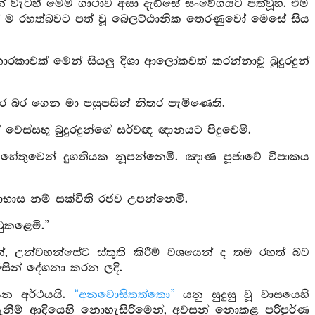
ෙන් වැටහී මෙම ගාථාව අසා දැඩිසේ සංවේගයට පත්වූහ. එම
න් ම රහත්බවට පත් වූ බෙලට්ඨානික තෙරණුවෝ මෙසේ සිය
තාරකාවක් මෙන් සියලු දිශා ආලෝකවත් කරන්නාවූ බුදුරදුන්
ර බර ගෙන මා පසුපසින් නිතර පැමිණෙති.
වෙස්සභූ බුදුරදුන්ගේ සර්වඥ ඥානයට පිදුවෙමි.
 හේතුවෙන් දුගතියක නූපන්නෙමි. ඤාණ පූජාවේ විපාකය
ාභාස නම් සක්විති රජව උපන්නෙමි.
ටුකළෙමි.”
න්, උන්වහන්සේට ස්තුති කිරීම් වශයෙන් ද තම රහත් බව
ිසින් දේශනා කරන ලදි.
 යන අර්ථයයි.
“අනවොසිතත්තො”
යනු සුදුසු වූ වාසයෙහි
ෂ දැනීම් ආදියෙහි නොහැසිරීමෙන්, අවසන් නොකළ පරිපූර්ණ