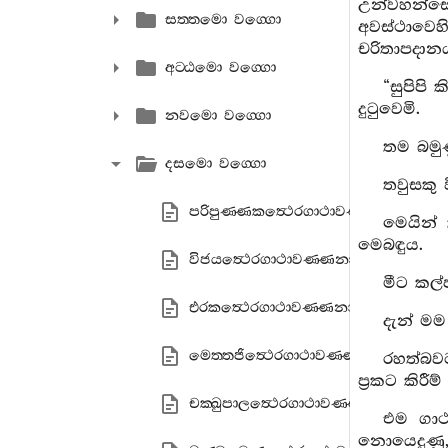
උන්වහන්සේ
සත‍්තමො වග‍්ගො
අවස්ථාවෙහ
චරිතාපදානය
අට‍්ඨමො වග‍්ගො
“සුපිපි
දුටුවෙමි.
නවමො වග‍්ගො
තම බමුණ
දසමො වග‍්ගො
තවුසකු 
පරිපුණ‍්ණකත්‍ථෙරගාථාවණ‍්ණනා
මෙයින්
මෙබඳුය.
විජයත්‍ථෙරගාථාවණ‍්ණනා
මීට කල්
එරකත්‍ථෙරගාථාවණ‍්ණනා
දැන් මම
මෙත‍්තජිත්‍ථෙරගාථාවණ‍්ණනා
රහත්බව
ප්‍රකට කි
චක‍්ඛුපාලත්‍ථෙරගාථාවණ‍්ණනා
එම ගා
නොයෙදුණු, 