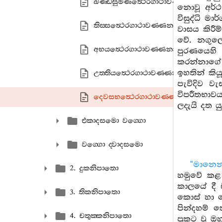
ඛණ‍්ඩසුමණත්‍ථෙරගාථාවණ‍්ණනා
නොවූ අර්
විසුද්ධි මා
තිස‍්සත්‍ථෙරගාථාවණ‍්ණනා
වාසය කිරී
වේ. නගුල
අභයත්‍ථෙරගාථාවණ‍්ණනා
පුරණයෙහි 
කරන්නාගේ 
ඉහතින් කි
උත‍්තියත්‍ථෙරගාථාවණ‍්ණනා
පැවිදිව 
විපරීතභාවය
දෙවසභත්‍ථෙරගාථාවණ‍්ණනා
ලදැයි දත යු
එකාදසමො වග‍්ගො
වග‍්ගො ද‍්වාදසමො
“මානෙන
2. දුකනිපාතො
හමුවේ කළ 
කාලයේ දී 
3. තිකනිපාතො
කොස් හා ප
පින්දහම් 
4. චතුක‍්කනිපාතො
ප්‍රකට වූ 