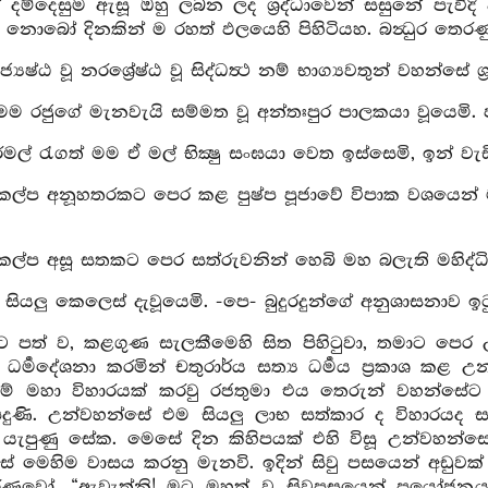
දම්දෙසුම ඇසූ ඔහු ලබන ලද ශ්‍රද්ධාවෙන් සසුනේ පැවිදි 
වා නොබෝ දිනකින් ම රහත් ඵලයෙහි පිහිටියහ. බන්‍ධුර තෙ
ෙෂ්ඨ වූ නරශ්‍රේෂ්ඨ වූ සිද්ධත්‍ථ නම් භාග්‍යවතුන් වහන්සේ 
මම රජුගේ මැනවැයි සම්මත වූ අන්තඃපුර පාලකයා වූයෙමි
් රැගත් මම ඒ මල් භික්‍ෂු සංඝයා වෙත ඉස්සෙමි, ඉන් වැඩි
කල්ප අනූහතරකට පෙර කළ පුෂ්ප පූජාවේ විපාක වශයෙන් ම
කල්ප අසූ සතකට පෙර සත්රුවනින් හෙබි මහ බලැති මහිද්ධි
 සියලු කෙලෙස් දැවූයෙමි. -පෙ- බුදුරදුන්ගේ අනුශාසනාව ඉ
 පත් ව, කළගුණ සැලකීමෙහි සිත පිහිටුවා, තමාට පෙර උප
 ධර්‍මදේශනා කරමින් චතුරාර්ය සත්‍ය ධර්‍මය ප්‍රකාශ 
ම් මහා විහාරයක් කරවු රජතුමා එය තෙරුන් වහන්සේට 
දුණි. උන්වහන්සේ එම සියලු ලාභ සත්කාර ද විහාරයද 
 යැපුණු සේක. මෙසේ දින කිහිපයක් එහි විසූ උන්වහන්සේ සැ
ේ මෙහිම වාසය කරනු මැනවි. ඉදින් සිවු පසයෙන් අඩුවක් 
ෙරණුවෝ, “ඇවැත්නි! මට මහත් වූ සිවුපසයෙන් ප්‍රයෝජනයක