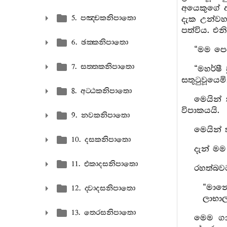
අයෙකුගේ අ
5. පඤ‍්චකනිපාතො
දැක උන්වහන
පත්විය. එ
6. ඡක‍්කනිපාතො
“මම පෙර
7. සත‍්තකනිපාතො
“මහර්ෂී
සතුටුවූයෙමි
8. අට‍්ඨකනිපාතො
මෙයින්
විපාකයයි.
9. නවකනිපාතො
මෙයින් 
10. දසකනිපාතො
දැන් මම
11. එකාදසනිපාතො
රහත්බව
“මානෙ
12. ද‍්වාදසනිපාතො
ලාභාල
13. තෙරසනිපාතො
මෙම ග