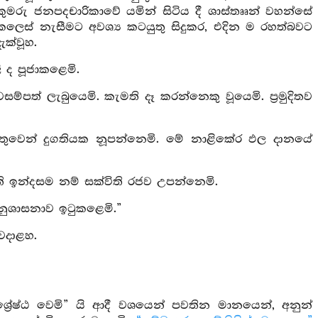
මරු ජනපදචාරිකාවේ යමින් සිටිය දී ශාස්තෲන් වහන්සේ
කෙලෙස් නැසීමට අවශ්‍ය කටයුතු සිදුකර, එදින ම රහත්බවට
ක්වූහ.
 ද පූජාකළෙමි.
ම්පත් ලැබුයෙමි. කැමති දෑ කරන්නෙකු වූයෙමි. ප්‍රමුදිතව
තුවෙන් දුගතියක නූපන්නෙමි. මේ නාළිකේර ඵල දානයේ
ි ඉන්දසම නම් සක්විති රජව උපන්නෙමි.
නුශාසනාව ඉටුකළෙමි.”
වදාළහ.
ේෂ්ඨ වෙමි” යි ආදී වශයෙන් පවතින මානයෙන්, අනුන්