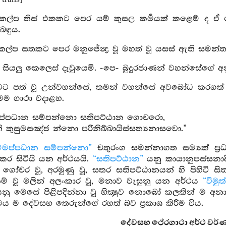
කල්ප තිස් එකකට පෙර යම් කුසල කර්‍මයක් කළෙම් ද ඒ හ
බඳුය.
කල්ප සතකට පෙර මනුජේන්‍ද්‍ර වූ මහත් වූ යසස් ඇති සමන්තච
 සියලු කෙලෙස් දැවුයෙමි. -පෙ- බුදුරජාණන් වහන්සේගේ අ
ට පත් වූ උන්වහන්සේ, තමන් වහන්සේ අවබෝධ කරගත් විමු
ම ගාථා වදාළහ.
මප්පධාන සම්පන්නො සතිපට්ඨාන ගොචරො,
්ති කුසුමසඤ්ජ න්නො පරිනිබ්බායිස්සත්‍යනාසවො.”
ම්මප්පධාන සම්පන්නො”
චතුරංග සමන්නාගත සම්‍යක් ප්‍රධන
කර සිටියි යන අර්ථයයි.
“සතිපට්ඨාන”
යනු කායානුපස්සනාද
 ගෝචර වූ, අරමුණු වූ, සතර සතිපට්ඨානයන් හි පිහිටි ස
 නම් වූ මලින් අලංකාර වූ, මනාව වැසුනු යන අර්ථය
“විමු
නු මෙසේ පිළිපදින්නා වූ භික්‍ෂුව නොබෝ කලකින් ම අනාශ
ෙය ම දේවසභ තෙරුන්ගේ රහත් බව ප්‍රකාශ කිරීම විය.
දේවසභ ථේරගාථා අර්ථ වර්