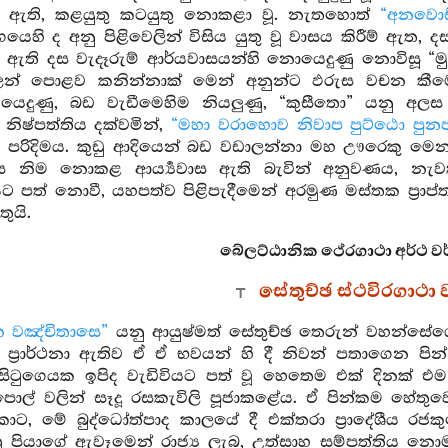
ථ ඇති, කළයුතු කටයුතු නොකළා වූ. නැතහොත්
“අනවොස
ර්ගයෙහි ද අනු පිළිවෙලින් විසිය යුතු වූ වාසය කිරීම් ඇත, ද
ම් ඇති දස වැදෑරුම් ආර්යවාසයන්හි නොයෙදුණු නොවිසූ “
ෙන් පොළව කනින්නාක් මෙන් අනුන්ට ඵරුස වචන කීම
යෙදුණු, බඩ වැඩීමෙහිම නියලුණු, “කුසීතො” යනු අලස
නිෂ්පත්තිය දක්වමින්,
“මහා වරාහොව නිවාප පුට්ඨො පුනප්
යූ පරිදිමය. කුඩු ආදියෙන් බඩ වඩාලන්නා මහ ඌරෙකු ම
වැස නිම නොකළ ආර්‍ය්‍යවාස ඇති බැවින් අනුවණය, න
ට පත් නොවී, යහපත්ව පිළිපැදීමෙන් අරමුණ මස්තක ප්‍රාප
තුයි.
බේලට්ඨානික ථේරගාථා අර්ථ ව
සේතුච්ඡ ස්ථවිරගාථා
 වඤ්චිතාසෙ”
යනු ආයුෂ්මත් සේතුච්ඡ තෙරුන් වහන්සේග
ප්‍රාර්ථනා ඇතිව ඒ ඒ භවයන් හි දී නිවන් පතාගෙන පින්
සිටුගෙයක ඉපිද වැඩිවියට පත් වූ හෙතෙම එක් දිනක් එම 
ොල් වලින් සෑදූ රසකැවිලි පූජාකළේය. ඒ පින්කම හේතුවෙ
කොට, මේ බුද්ධෝත්පාද කාලයේ දී එක්තරා ප්‍රාදේශීය රජ
ඔහු පියාගේ ඇවෑමෙන් රාජ්‍ය ලැබ, උත්සාහ සම්පත්තිය නොම