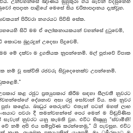
විය. උන්වහන්සේ ඤාණය මුහුකුරා ගිය බැවින් විදසුනෙහි
රණුවෝ අපදාන පාළියේ මෙසේ සිය චරිතාපදානය දැක්වූහ.
ශ්‍රාවකයන් පිරිවරා නගරයට පිවිසි සේක.
. පහයෙහි සිටි මම ඒ ලෝකනායකයන් වහන්සේ දුටුවෙමි,
 කොටස බුදුරදුන් උදෙසා පිදුවෙමි.
ම මේ දක්වා ම දුගතියක නූපන්නෙමි. මල් පූජාවේ විපාක
ක නම් වූ සක්විති රජවරු සිවුදෙනෙක්ව උපන්නෙමි.
ටුකළෙමි.”
කාර කළ රජුට ප්‍රත්‍යුපකාර කිරීම සඳහා සීලවතී නුවරට
කළ උන්වහන්සේගේ දේශනාව අසා රජු සෝවාන් විය. තම නුවර
පූජා කළේය. බන්‍ධුර තෙරුන්ට එතැන් පටන් මහත් ලාභ
සංඝයාට පවරා දී තමන්වහන්සේ පෙර මෙන් ම පිඬුපිණිස
වැත් නුවරට යනු කැමති වූහ. එවිට භික්‍ෂූහු “ස්වාමීනි!
වේ නම් අපි එය සම්පූර්ණ කරන්නෙමු,” යි පැවසූහ. එවිට
් නැත, ලැබෙන ප්‍රත්‍යයකින් යැපෙමි, මා ධර්‍මරසයට ම