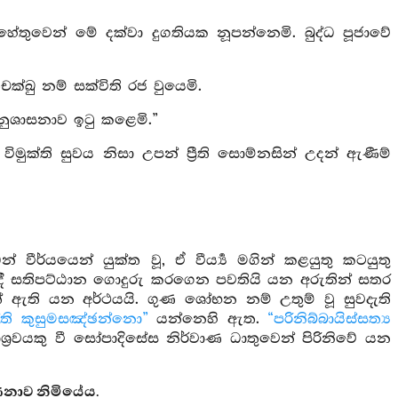
ේතුවෙන් මේ දක්වා දුගතියක නූපන්නෙමි. බුද්ධ පූජාවේ
ක්ඛු නම් සක්විති රජ වුයෙමි.
නුශාසනාව ඉටු කළෙමි.”
ක්ති සුවය නිසා උපන් ප්‍රීති සොම්නසින් උදන් ඇණීම්
් වීර්යයෙන් යුක්ත වූ, ඒ වීර්‍ය්‍ය මගින් කළයුතු කටයුතු
ී සතිපට්ඨාන ගොදුරු කරගෙන පවතියි යන අරුතින් සතර
ිත් ඇති යන අර්ථයයි. ගුණ ශෝභන නම් උතුම් වූ සුවදැති
ත්ති කුසුමසඤ්ඡන්නො”
යන්නෙහි ඇත.
“පරිනිබ්බායිස්සත්‍ය
්‍රවයකු වී සෝපාදිසේස නිර්වාණ ධාතුවෙන් පිරිනිවේ යන
ණනාව නිමියේය.