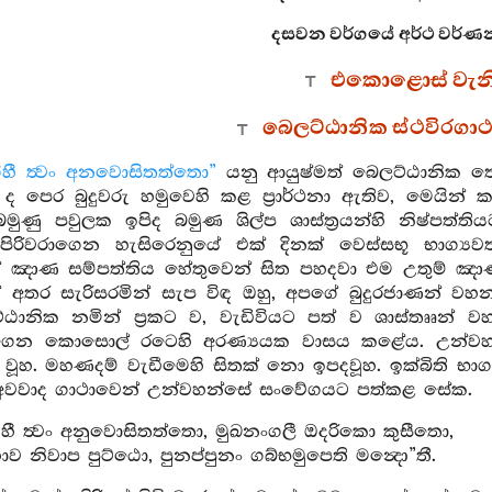
දසවන වර්ගයේ අර්ථ වර්ණන
එකොළොස් වැන
බෙලට්ඨානික ස්ථවිරගා
ා ගිහී ත්‍වං අනවොසිතත්තො”
යනු ආයුෂ්මත් බෙලට්ඨානික 
 පෙර බුදුවරු හමුවෙහි කළ ප්‍රාර්ථනා ඇතිව, මෙයින් 
ුණු පවුලක ඉපිද බමුණ ශිල්ප ශාස්ත්‍රයන්හි නිෂ්පත්තිය
 පිරිවරාගෙන හැසිරෙනුයේ එක් දිනක් වෙස්සභූ භාග්‍යව
ඤාණ සම්පත්තිය හේතුවෙන් සිත පහදවා එම උතුම් ඤාණ
ුන් අතර සැරිසරමින් සැප විඳ ඔහු, අපගේ බුදුරජාණන් 
ඨානික නමින් ප්‍රකට ව, වැඩිවියට පත් ව ශාස්තෲන් වහන
ෙන කොසොල් රටෙහි අරණ්‍යයක වාසය කළේය. උන්වහන්
 වූහ. මහණදම් වැඩීමෙහි සිතක් නො ඉපදවූහ. ඉක්බිති භා
අවවාද ගාථාවෙන් උන්වහන්සේ සංවේගයට පත්කළ සේක.
ා ගිහී ත්‍වං අනුවොසිතත්තො, මුඛනංගලී ඔදරිකො කුසීතො,
 නිවාප පුට්ඨො, පුනප්පුනං ගබ්භමුපෙති මන්‍දො”තී.