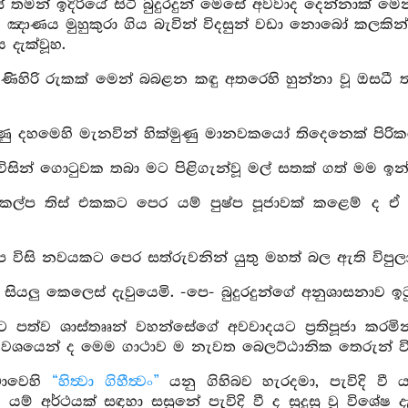
 තමන් ඉදිරියේ සිටි බුදුරදුන් මෙසේ අවවාද දෙන්නාක් ම
ි ඤාණය මුහුකුරා ගිය බැවින් විදසුන් වඩා නොබෝ කලකි
 දැක්වූහ.
 කිණිහිරි රුකක් මෙන් බබළන කඳු අතරෙහි හුන්නා වූ ඔසධී 
ු දහමෙහි මැනවින් හික්මුණු මානවකයෝ තිදෙනෙක් පිරික
විසින් ගොටුවක තබා මට පිළිගැන්වූ මල් සතක් ගත් මම ඉන් 
 කල්ප තිස් එකකට පෙර යම් පුෂ්ප පූජාවක් කළෙම් ද ඒ
ප විසි නවයකට පෙර සත්රුවනින් යුතු මහත් බල ඇති විපුල
 සියලු කෙලෙස් දැවුයෙමි. -පෙ- බුදුරදුන්ගේ අනුශාසනාව ඉ
ට පත්ව ශාස්තෲන් වහන්සේගේ අවවාදයට ප්‍රතිපූජා කරමි
රීම් වශයෙන් ද මෙම ගාථාව ම නැවත බෙලට්ඨානික තෙරුන් ව
ථාවෙහි
“හිත්‍වා ගිහීත්‍වං”
යනු ගිහිබව හැරදමා, පැවිදි වී
යම් අර්ථයක් සඳහා සසුනේ පැවිදි වී ද සුදුසු වූ විශේ