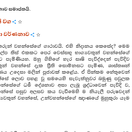
ාව සමාප්තයි.
ි වග
ථා වර්ණනාව
තෙරුන් වහන්සේගේ ගාථාවයි. එහි නිදානය කෙසේද? මෙම
කල්ප තිස් එකකට පෙර වෙස්සභූ භාග්‍යවතුන් වහන්සේගේ
ට පැමිණියහ. ඔහු ගිහිගේ හැර සෘෂි පැවිද්දෙන් පැවිදිව
තුන් වහන්සේ දැක ප්‍රීති සොම්නසට පැමිණ, ශාස්තෲන්
ය උදෙසා මලින් පූජාවක් කළේය. ඒ පින්කම හේතුවෙන්
වහන්සේ ලොව පහළ වූ සමයෙහි සැවැත්නුවර බමුණු පවුලක
්සේගේ ධර්‍ම දේශනාව අසා ලැබූ ශ්‍රද්ධාවෙන් පැවිදි ව,
සේ පසුව අලසව කය වැඩීමෙහි ම නියැලී පරුෂවදන්
ග්‍යවතුන් වහන්සේ, උන්වහන්සේගේ ඤාණයේ මුහුකුරා යෑම