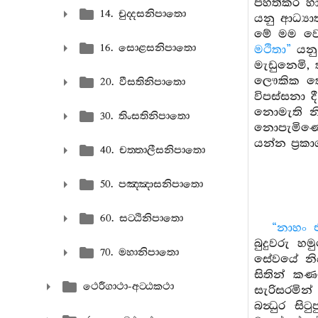
පහත්කර හා
14. චුද‍්දසනිපාතො
යනු ආධ්‍යාත
මේ මම වෙම
16. සොළසනිපාතො
මථිතා”
යනු 
මැඩුනෙමි, 
ලෞකික කෙල
20. වීසතිනිපාතො
විපස්සනා 
නොමැති නි
30. තිංසතිනිපාතො
නොපැමිණෙත
යන්න ප්‍රක
40. චත‍්තාලීසනිපාතො
50. පඤ‍්ඤාසනිපාතො
60. සට‍්ඨිනිපාතො
“නාහං 
බුදුවරු හම
70. මහානිපාතො
සේවයේ නියැ
සිතින් කණ
ථෙරීගාථා-අට‍්ඨකථා
සැරිසරමින්
බන්‍ධුර ස