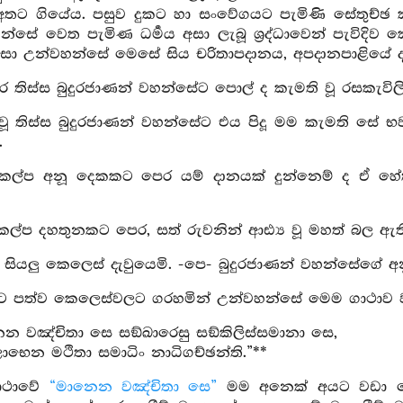
තට ගියේය. පසුව දුකට හා සංවේගයට පැමිණි සේතුච්ඡ කු
්සේ වෙත පැමිණ ධර්‍මය අසා ලැබූ ශ්‍රද්ධාවෙන් පැවිදිව 
නිසා උන්වහන්සේ මෙසේ සිය චරිතාපදානය, අපදානපාළියේ දැ
 තිස්ස බුදුරජාණන් වහන්සේට පොල් ද කැමති වූ රසකැවිලි
 වූ තිස්ස බුදුරජාණන් වහන්සේට එය පිදූ මම කැමති සේ භවස
.
 කල්ප අනූ දෙකකට පෙර යම් දානයක් දුන්නෙම් ද ඒ හේ
කල්ප දහතුනකට පෙර, සත් රුවනින් ආඪ්‍ය වූ මහත් බල ඇත
 සියලු කෙලෙස් දැවුයෙමි. -පෙ- බුදුරජාණන් වහන්සේගේ අ
ට පත්ව කෙලෙස්වලට ගරහමින් උන්වහන්සේ මෙම ගාථාව 
න වඤ්චිතා සෙ සඞ්ඛාරෙසු සඞ්කිලිස්සමානා සෙ,
ාභෙන මථිතා සමාධිං නාධිගච්ඡන්ති.”**
ාථාවේ
“මානෙන වඤ්චිතා සෙ”
මම අනෙක් අයට වඩා ශ්‍ර