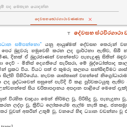
දෙවසභත්‍ථෙරගාථාවණ‍්ණනා
දේවසභ ස්ථවිරගාථා
්පධාන සම්පන්නො”
යනු ආයුෂ්මත් දේවසභ තෙරුන් වහ
ෙර බුදුවරු හමුවෙහි කරන ලද ප්‍රාර්ථනා ඇතිව, සිඛී 
මිණ, දිනක් ඒ බුදුරජාණන් වහන්සේට පැහැදුණු සිතින් බ
සා දෙව් - මිනිස් දෙගතියේ සැරිසරා, මේ බුද්ධෝත්පාද ක
් ප්‍රකට විය. වියට පත් එ කුමරු කලහය සන්සිඳවීමට ශාස්
ණ සිල්හි පිහිටියේය. නැවත ශාස්තෲන් වහන්සේ නිග්‍රෝධ
 ලද ශ්‍රද්ධාවෙන් සසුනේ පැවිදි වී කළ පූර්වකටයුතු ඇ
. උන්වහන්සේ සිය චරිතාපදානය අපදාන පාළියේ මෙසේ දැක්ව
න් විරහිත චන්‍ද්‍රයා මෙන් නිර්මල වූ, පිරිසිදු වූ, පැහැ
 කරන ලද්දා වූ, ත්‍රිවිධ ලෝකයේම ඇල්ම නැති කළ, ජනසම
ෙර වූවන් අතරින් උතුම් වූ, වනයේ හිඳ ධ්‍යාන වඩන්නා වූ ඒ
 trans]