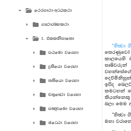
ථෙරගාථා-අට‍්ඨකථා
ගන්‍ථාරම‍්භකථා
1. එකකනිපාතො
“හිත්‍ව
තෙරණුවෝ ද
පඨමො වග‍්ගො
කාලයෙහි බම
සෘෂිවරුන්
දුතියො වග‍්ගො
වහන්සේගේ 
දෙව්මිනිස
තතියො වග‍්ගො
ඉපිද බෙලට්
කමටහන් ග
චතුත්‍ථො වග‍්ගො
කියන්නෙකු
බලා මෙම 
පඤ‍්චමො වග‍්ගො
“හිත්‍ව
මහා වරාහොව
ඡට‍්ඨො වග‍්ගො