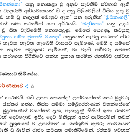
ිතත්තො”
යනු නොකළා වූ අනුව පැවතීම් ස්වභාව ඇති
ස වැදෑරුම් ආර්යවාසයන් හි ද අනු පිළිවෙලින් විසිය යුතු වූ
මුව නම් වූ නගුලක් මොහුට ඇත” යන අරුතින්
“මුඛනංගලී”
ෙන් තමා සරසමින් යන අර්ථයයි.
“ඔදරිකො”
යනු උදර
 වූ සිත වැඩීමෙහි නොයෙදුණු, මෙසේ යෙදුණු, කටයුතු
පුනං ගබ්භ මුපෙති මන්‍දො”
යනුවෙන් පැවසූ පාඨයේ අර්ථ
ෙන් නැවත නැවත ගැබෙහි වාසයට පැමිණේ, මෙහි ද යම්සේ
ැවත නැවත මවුකුසට පැමිණේ, මා වැනි පඬිවරු මෙසේ
්ත කරගෙන පිරිනිවේ යන්න ප්‍රකාශ කරමින් රහත්බව දක්වන
ර්ණනාව නිමියේය.
 වර්ණනාව
ේ ගාථාවයි. එහි උපත කෙසේද? උන්වහන්සේ පෙර බුදුවරු
 රැස්කර ගත්හ. තිස්ස සම්මා සම්බුදුරජාණන් වහන්සේගේ
බුදුරජාණන් වහන්සේ දැක, පැහැදුණු සිතින් ඉතා රසවත්
න් දෙව්ලොව ඉපිද දෙව් මිනිසුන් අතර සැරිසරමින් තවත්
කුගේ පුත්‍රයෙක් ව උපන්නේ ය. සේතුච්ඡ කුමරු නාමයෙන්
ැති වූ බැවින් රාජ්‍ය කටයුතු පමාකිරීමෙන්, රජකම වෙනත්