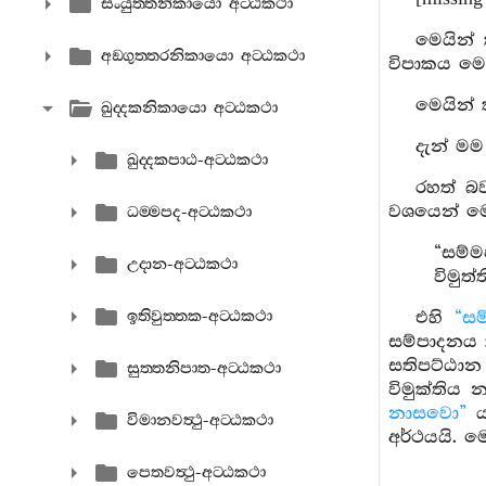
සංයුත‍්තනිකායො අට‍්ඨකථා
මෙයින් 
අඞ‍්ගුත‍්තරනිකායො අට‍්ඨකථා
විපාකය මෙ
මෙයින් 
ඛුද‍්දකනිකායො අට‍්ඨකථා
දැන් මම
ඛුද‍්දකපාඨ-අට‍්ඨකථා
රහත් බව
වශයෙන් මෙ
ධම‍්මපද-අට‍්ඨකථා
“සම්
උදාන-අට‍්ඨකථා
විමුත
ඉතිවුත‍්තක-අට‍්ඨකථා
එහි
“ස
සම්පාදනය 
සතිපට්ඨාන
සුත‍්තනිපාත-අට‍්ඨකථා
විමුක්තිය
නාසවො”
ය
විමානවත්‍ථු-අට‍්ඨකථා
අර්ථයයි. ම
පෙතවත්‍ථු-අට‍්ඨකථා