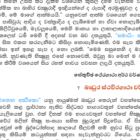
 තමන් උසස් කර දැකීම් වශයෙන් කුසල දහම් වැනසීම් වශය
්මික හා බාහිර චක්‍ෂුරාදී ඉන්‍ද්‍රියන්ගේ ද රූපාදී අරමුණුවල
ි, මේ මාගේ ආත්මයයි.” යනුවෙන් ආත්ම වශයෙන් ගෙන 
පාසිවුරු ආදිය ද වස්ත්‍රාදිය ද ලැබීමෙන් හා ඒවා නොලැ
කිලිටිවූයෙමි, මැඩලූයෙමි, මෙහි මානය හා ලාභාලාභාදියෙන්
ෙස් ධර්‍ම මෙහි දී අදහස් වන බව දතයුතුයි.
“සමාධිං න
දී සිත එකඟ කරගැනීමට කිසිදා නොපැමිණෙති. එම සැප කිස
සා ඉන් ඉහළ සැප ද නො ලබති. “මෙම සසුනෙහි ද මානාදි
ි. නුවණැති භික්‍ෂූහු එසේ නොවෙති, ඔවුහු මා මෙන් ම
ාශ කිරීම් වශයෙන් සිය රහත් භාවය පවසන ලදැයි දතයුතුයි.
සේතුච්ඡ ථේරගාථා අර්ථ වර්
බන්‍ධුර ස්ථවිරගාථා
එතෙන අත්‍ථිකො”
යනු ආයුෂ්මත් බන්‍ධුර තෙරුන් වහන
ුවෙහි කළ ප්‍රාර්ථනා ඇතිව සිද්ධත්‍ථ භාග්‍යවතුන් වහ
ලියෙක් වූහ. එක් දිනක් එම භාග්‍යවතුන් වහන්සේ භික්‍ෂූ
වේර මලින් භික්‍ෂු සංඝයා සහිත බුදුරදුන් පිදුවේය. 
 අවුත් මේ බුද්ධෝත්පාද කාලයේ සීලවතී නම් නුවර සිටු පුත
ිටුපුතු කිසියම් කටයුත්තක් සඳහා සැවැත්නුවරට ගියේ