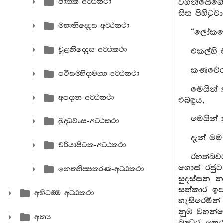
ජාතක-අට‍්ඨකථා
වහන්සේගේ 
සිත පිහිටු
මහානිද‍්දෙස-අට‍්ඨකථා
“ලෝකජ්‍ය
චූළනිද‍්දෙස-අට‍්ඨකථා
එකල්හි 
කණවේරමල
පටිසම‍්භිදාමග‍්ග-අට‍්ඨකථා
මෙයින් 
අපදාන-අට‍්ඨකථා
එබඳුය,
මෙයින් 
බුද‍්ධවංස-අට‍්ඨකථා
දැන් මම
චරියාපිටක-අට‍්ඨකථා
රහත්බවට
ගොස් රජුට
නෙත‍්තිප‍්පකරණ-අට‍්ඨකථා
සුදස්සන න
සත්කාර ඉප
අභිධම‍්ම අට‍්ඨකථා
හැසිරෙමින්
නුඹ වහන්ස
අන්‍ය
බන්‍ධුර ත