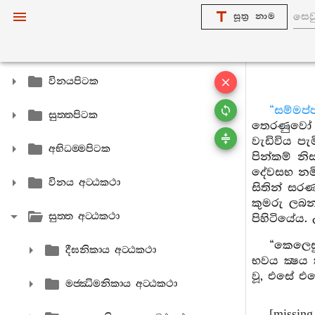
සූත්‍ර නාම
විනයපිටක
“සම්මප
සුත‍්තපිටක
තෙරණුවෝ ප
වැඩිවිය පැ
අභිධම‍්මපිටක
පින්කම් නි
දේවසභ නමින
විනය අට‍්ඨකථා
සිතින් සර
කුමරු ලබන
සුත‍්ත අට‍්ඨකථා
පිහිටියේය
“කෙලෙසු
දීඝනිකාය අට‍්ඨකථා
භවය ක්‍ෂය
වූ, එසේ එත
මජ‍්ඣිමනිකාය අට‍්ඨකථා
[missing