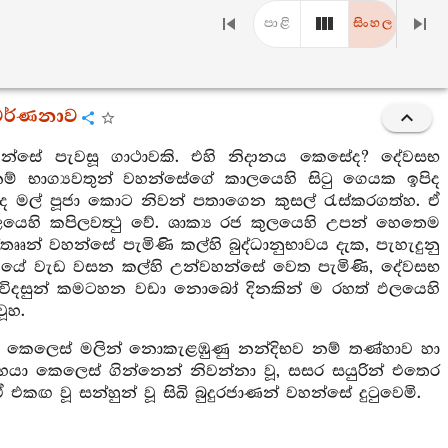
පාළි
සිංහල
 වර්ණනාව
න්සේ පැවසූ ගාථාවකි. එහි නිදානය කෙසේද? දේවසභ
නම් භාග්‍යවතුන් වහන්සේගේ කාලයෙහි සිටු ගෙයක ඉපිද
ඳුවද මල් පූජා කොට නිවන් පතාගෙන කුසල් රැස්කරගත්හ. ඒ
ාලයෙහි කපිලවත්‍ථු වේ. ශාක්‍ය රජ කුලයෙහි උපන් හෙතෙම
තෲන් වහන්සේ පැමිණි කල්හි බුද්ධානුභාවය දැක, පැහැදුනු
ාරාමයේ වැඩ වසන කල්හි උන්වහන්සේ වෙත පැමිණි, දේවසභ
තිව විදසුන් කමටහන වඩා නොබෝ දිනකින් ම රහත් ඵලයෙහි
ූහ.
දුනා වූ, කෙලෙස් මලින් නොකැළඹුණු නන්දිභව නම් තණ්හාව හා
ූහයා කෙලෙස් ගින්නෙන් නිවන්නා වූ, සසර සයුරින් එතෙර
 එකඟ වූ සන්හුන් වූ සිඛි බුදුරජාණන් වහන්සේ දුටුවෙමි.