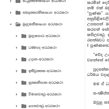
සංයුත‍්තනිකායො අට‍්ඨකථා
කරමින් දෙව
නම් එක් 
අඞ‍්ගුත‍්තරනිකායො අට‍්ඨකථා
“පුණ්ණ” ය
අනුපිළිව
උපසපන් බව
ඛුද‍්දකනිකායො අට‍්ඨකථා
කරගත් සේ
කපිලවත්‍
ඛුද‍්දකපාඨ-අට‍්ඨකථා
රහත්බවට ප
I පුණ්ණත්‍
ධම‍්මපද-අට‍්ඨකථා
“වේද උග
උදාන-අට‍්ඨකථා
වහන්සේ වෙ
පුදසත්ක
ඉතිවුත‍්තක-අට‍්ඨකථා
ධර්මය වදා
සුත‍්තනිපාත-අට‍්ඨකථා
මම ඒ ධර
සංක්‍ෂි
විමානවත්‍ථු-අට‍්ඨකථා
ඔවුහු ත
පෙතවත්‍ථු-අට‍්ඨකථා