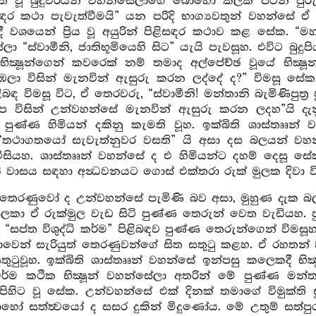
යවත් වූ බුදුවරයන් වහන්සේලාගේ බොහෝ කලක පටන් පුරුද
ඳර කථා පැවැත්වීමයි” යන පරිදි භාග්‍යවතුන් වහන්සේ ඒ
දී වශයෙන් ප්‍රිය වූ අයුරින් පිළිසඳර කථාව කළ සේක. “
ා “ස්වාමීනි, ජාතිභූමියෙහි සිට” යැයි පැවසූහ. එවිට බුද
රී භික්‍ෂූන්ගෙන් කවරෙක් නම් තමාද අල්පේච්ඡ වූයේ භි
 නුඹලා විසින් මැනවින් ඇසුරු කරන ලද්දේ ද?” විමසූ සේක.
පිළිබඳ විමසූ විට, ඒ තෙරවරු, “ස්වාමීනි! මන්තානි බැමිණිපුත
ප විසින් උන්වහන්සේ මැනවින් ඇසුරු කරන ලදහ”යි දැනු
ුණ්ණ හිමියන් දකිනු කැමති වූහ. ඉක්බිති ශාස්තෲන් 
“තථාගතයෝ සැවැත්නුවර වසති” යි අසා දස බලයන් වහන
විසියහ. ශාස්තෲන් වහන්සේ ද එ හිමියන්ට දහම් දෙසූ 
කී වාසය සඳහා අන්‍ධවනයට ගොස් එක්තරා රුක් මුලක දිවා
් තෙරණුවෝ ද උන්වහන්සේ පැමිණි බව අසා, මුහුණ දැක බල
ලකා ඒ රුක්මුල වැඩ සිටි පුණ්ණ තෙරුන් වෙත වැඩියහ. 
සප්ත විශුද්ධි කර්ම” පිළිබඳව පුණ්ණ තෙරුන්ගෙන් විමස
ාවෙන් සැරියුත් තෙරණුවන්ගේ සිත සතුටු කළහ. ඒ රහත
සතුටුවූහ. ඉක්බිති ශාස්තෲන් වහන්සේ ඉන්පසු කලෙකදී භ
 ධර්ම කථික භික්‍ෂූන් වහන්සේලා අතරින් මේ පුණ්ණ මන්
පිහිට වූ සේක. උන්වහන්සේ එක් දිනක් තමාගේ විමුක්ති
ෝ සත්ත්‍වයෝ ද සසර දුකින් මිදුණෝය. මේ උතුම් සත්ප