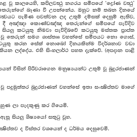
 වූ කාලයෙහි, කපිලවත්‍ථු නගරය සමීපයේ ‘ද්‍රෝණ වත්‍ථු’
ෙරුන්ගේ බෑණා වී උපන්නේය. ඔහුට නම් තබන දිනයේ
ත්‍වයට පැමිණ පවත්වන ලද උතුම් දම්සක් දෙසුම් ඇතිව,
ි දී අඤ්ඤා කොණ්ඩඤ්ඤ තෙරුන්ගේ සමීපයේ පැවිදිව
ියලු කටයුතු නිමවා පැවිදිබවේ කටයුතු මස්තක ප්‍රාප්ත
 වූ තෙරුන් සමග ශාස්තෲ වහන්සේ සමීපයට නො ගොස්,
කටයුතු කරන සේක් නොබෝ දිනයකින්ම විදර්ශනාව වඩා
ියන ලද්දේය. එහි සිංහලාර්ථ පහත දැක්වේ. (අපදාන පාළි
යයන් විසින් පිරිවරාගෙන මනුෂ්‍යයන්ට උතුම් වූ බුදුරජාණන්
 වූ පදුමුත්තර බුදුරජාණන් වහන්සේ ඉතා සංක්‍ෂිප්තව මාගේ
ුහුණ ලා පැදකුණු කර ගියෙමි.
සූ සියලු ශිෂ්‍යයෝ සතුටු වූහ.
ක්‍ෂිප්තව ද විස්තර වශයෙන් ද ධර්මය දෙසුවෙමි.