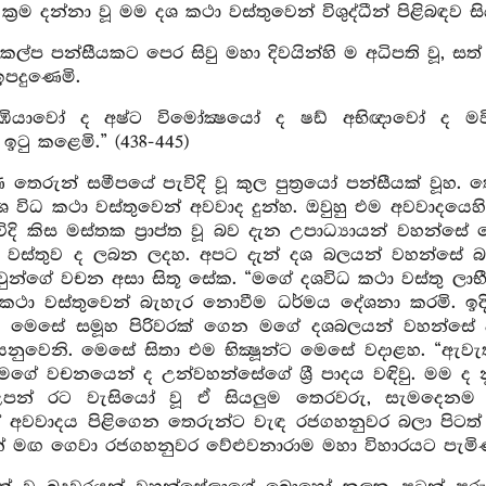
 ක්‍රම දන්නා වූ මම දශ කථා වස්තුවෙන් විශුද්ධීන් පිළිබ
කල්ප පන්සීයකට පෙර සිවු මහා දිවයින්හි ම අධිපති වූ, සත්
පදුණෙමි.
ළිසිඹියාවෝ ද අෂ්ට විමෝක්‍ෂයෝ ද ෂඩ් අභිඥාවෝ ද මවි
ටු කළෙමි.” (438-445)
 තෙරුන් සමීපයේ පැවිදි වූ කුල පුත්‍රයෝ පන්සීයක් වූහ
ශ විධ කථා වස්තුවෙන් අවවාද දුන්හ. ඔවුහු එම අවවාදයෙහි ප
දි කිස මස්තක ප්‍රාප්ත වූ බව දැන උපාධ්‍යායන් වහන්සේ ව
 වස්තුව ද ලබන ලදහ. අපට දැන් දශ බලයන් වහන්සේ බැල
ුන්ගේ වචන අසා සිතූ සේක. “මගේ දශවිධ කථා වස්තු ලාභ
කථා වස්තුවෙන් බැහැර නොවීම ධර්මය දේශනා කරමි. ඉදින්
. මෙසේ සමූහ පිරිවරක් ගෙන මගේ දශබලයන් වහන්සේ දැකීම
ි යනුවෙනි. මෙසේ සිතා එම භික්‍ෂූන්ට මෙසේ වදාළහ. “
. මගේ වචනයෙන් ද උන්වහන්සේගේ ශ්‍රී පාදය වඳිවු. මම ද
න් රට වැසියෝ වූ ඒ සියලුම තෙරවරු, සැමදෙනම රහත්
අවවාදය පිළිගෙන තෙරුන්ට වැඳ රජගහනුවර බලා පිටත් වූ
් මඟ ගෙවා රජගහනුවර වේළුවනාරාම මහා විහාරයට පැමි