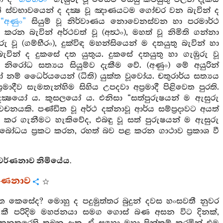
ති ස්වභාවයෙන් ද දක්‍ෂ වූ ඤාණයටම ගෝචර වන බැවින් ද
ද
“අණුං”
සියුම් වූ නිර්වාණය නොවෙනස්වන හා පරමාර්ථ
කරන බැවින් අර්ථවත් වූ (අත්‍ථං), මහත් වූ නිමිති ගන්නා
ු වූ (ගම්භීරං), දුක්විඳ මහන්සියෙන් ම දතයුතු බැවින් හා
බැවින් ද දුකසේ දත යුතුය. දුකසේ දතයුතු හා ගැඹුරු වූ
) නිරෝධ සත්‍යය සියුම්ව දැකීම වේ. (අණුං) මේ අයුරින්
ම් ධෛර්යයෙන් (ධිති) යුක්ත වූවෝය. චතුරාර්ය සත්‍යය
ීව සැමතැන්හිම සිහිය උපදවා අප්‍රමාදී පිළිවෙත පුරති.
දක්‍ෂයෝ ය. කුසලයෝ ය. එනිසා “සත්පුරුෂයන් ම ඇසුරු
නයකි. පණ්ඩිත වූ අර්ථ දක්නාවූ ආර්ය සම්ප්‍රදාවට අයත්
කර ගැනීමට හැකිවේද, එබඳු වූ සත් පුරුෂයන් ම ඇසුරු
බෝධය ප්‍රකට කරන, රහත් බව පළ කරන ගාථාව ප්‍රකාශ වී
වර්ණනාව නිමියේය.
වර්ණනාව
ත කෙසේද? මොහු ද පදුමුත්තර බුදුන් දවස හංසවතී නුවර
 පෙර කී පරිදිම මහජනයා සමග ගොස් බණ අසන විට දිනක්,