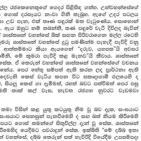
මල්ල රජකෙනෙකුගේ ගෙදර පිළිසිඳ ගත්හ. උන්වහන්සේගේ
ගෙන ගොස් දරසෑයට නංවා ගිනි තැබූහ. ඇගේ උදර පටලය
 නිසා උඩ පැන, එක් තෘණ පඳුරක් මත වැටුණේය. සොහොන්
. ඇය ඔහුට නම් තබන්නී, තණ පඳුරේ වැටී දිවිලද බැවින්
ගේ ශාස්තෲන් වහන්සේ බික් සඟන පිරිවරාගෙන මල්ල රටෙහි
මරු ශාස්තෲන් වහන්සේ දුටු පමණින්ම පැහැදී පැවිදි වනු
ි ආත්තම්මාට කියා ඇයගෙන් “දරුව, යහපත”යි අවසර
නි, මේ කුමරා පැවිදි කළ මැනව”යි කීවාය. ශාස්තෲන්
වරූ සේක. ඒ තෙරුන් වහන්සේ ශාස්තෲන් වහන්සේගේ වචනය
නේය. පෙර හේතු සම්පත් ඇති කරන ලද ප්‍රාර්ථනා ඇති
 දෙවැනි කෙස් වැටිය කපන විට සකෘදාගාමී ඵලයෙහි ද
 සියලු කෙස් ගා දැමීමත්, රහත් බවට පත්වීමත් පෙර පසු
කැමති තාක් කල් වැස, නැවත රජගහ නුවරට වැඩමවා
 තමා විසින් කළ යුතු කටයුතු නිම වූ බව දැක, සංඝයාට
සංඝයාට සෙනසුන් පැනවීමෙහි ද සඟ බත් නියම කිරීමෙහි
පයට ගොස් තමන්ගේ සිතුවිල්ල දැන් වූ සේක. ශාස්තෲන්
ීමෙහිද යෙදීමට පවරාදුන් සේක. ඉක්බිති “මේ දබ්බ ඉතා
 වහන්සේ, දබ්බ තෙරුන් සත් හැවිරිදි වියේදීම උපසම්පදා