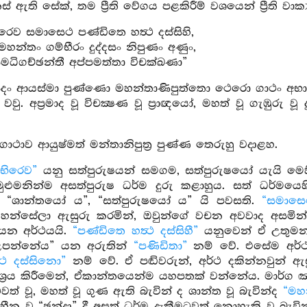
්නස් ඇති සේක්, තම ප්‍රීති වේගය පළකිරීම් වශයෙන් ප්‍රීති ව
ිරෙව සමාසෙථ පණ්ඩිතෙ හත්‍ථ දස්සිහි,
 මහන්තං ගම්භීරං දුද්දසං නිපුණං අණුං,
සමධිගච්ඡන්තී අප්පමත්තා විචක්ඛණා”
 සුදං ආයස්මා පුණ්ණො මහන්තාණිපුත්තො ථෙරො ගාථං අභාසිත්‍
වු. අප්‍රමාද වූ විචක්‍ෂණ වූ ප්‍රාඥයෝ, මහත් වූ ගැඹුරු 
ථාව ආයුෂ්මත් මන්තානිපුත්‍ර පුණ්ණ තෙරුහු වදාළහ.
්භිරෙව”
යනු සත්පුරුෂයන් සමගම, සත්පුරුෂයෝ යැයි මෙහි
ළුමනින්ම අසත්පුරුෂ ධර්ම දුරු කළාහුය. සත් ධර්මයෙහි
් “ශාන්තයෝ ය”, “සත්පුරුෂයෝ ය” යි පවසති.
“සමාසෙ
හන්සේලා ඇසුරු කරමින්, ඔවුන්ගේ වචන අවවාද අසමින් දු
යන අර්ථයයි.
“පණ්ඩිතෙ හත්‍ථ දස්සිහී”
යනුවෙන් ඒ උතුමන්ගේ
උපන්නේය” යන අරුතින්
“පණිඩිතා”
නම් වේ. එසේම අර්ථ
්‍ථ දස්සිනො”
නම් වේ. ඒ පඬිවරුන්, අර්ථ දකින්නවුන් ඇ
ශ්‍රය කිරීමෙන්, ඒකාන්තයෙන්ම යහපතක් වන්නේය. මාර්ග 
වත් වූ, මහත් වූ ගුණ ඇති බැවින් ද ශාන්ත වූ බැවින්ද
“මහ
ද හීන වූ “ඡන්දා” දී අසත් ධර්ම දැකීමටවත් නොහැකි වූ බැවි