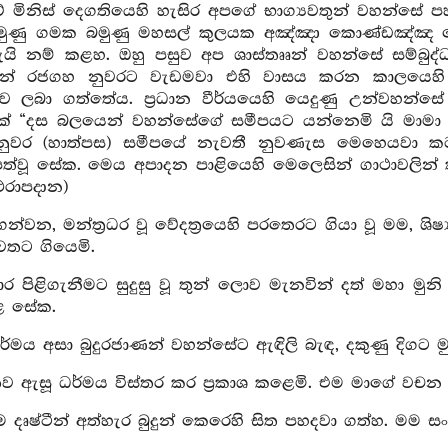
් මිනිස් දෙගතියෙහි හැසිර අපගේ භාග්‍යවතුන් වහන්සේ පහළ
බමුණු ගමක බමුණු මහසල් කුලයක අඤ්ඤා කොණ්ඩඤ්ඤ ත
ැයි නම් කළහ. ඔහු පසුව අප ශාස්තෲන් වහන්සේ සම්බුද්ධ
ෙලින් රජගහ නුවරට වැඩමවා එහි වාසය කරන කාලයෙහ
 ලබා ගත්තේය. ප්‍රධාන වීර්යයෙහි යෙදුණු උන්වහන්සේ ස
ක් “දස බලයෙන් වහන්සේගේ සමීපයට යන්නෙමි යි මාමා
ථු නුවර (හාත්පස) සමීපයේ නැවතී නුවණැස මෙහෙයවා 
ත්වූ සේක. මෙය අපාදන පාළියෙහි මෙලෙසින් ගාථාවලින් ක
ථෙරාපදාන)
න්වන, මන්ත්‍රධර වූ වේදත්‍රයෙහි පරතෙරට ගියා වූ මම, ශිෂ්‍
තට ගියෙමි.
ාර පිළිගැනීමට සුදුසු වූ තුන් ලොව මැනවින් දත් මහා මුනි
ළ සේක.
්මය අසා බුදුරජාණන් වහන්සේට ඇඳිලි බැඳ, දකුණු දිගට ම
ප්තව ඇසූ ධර්මය විස්තර කර ප්‍රකාශ කළෙමි. එම මාගේ වචන ඇ
ම දෘෂ්ටීන් අත්හැර බුදුන් කෙරෙහි සිත පහදවා ගත්හ. මම සං