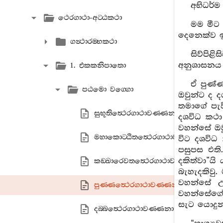
අභිධර්ම
ථෙරගාථා-අට‍්ඨකථා
මම මීට 
දෙනෙක්ව ඉ
ගන්‍ථාරම‍්භකථා
සිව්පි
අනුශාසනය ඉ
1. එකකනිපාතො
ඒ පුණ්ණ
පඨමො වග‍්ගො
ඔවුන්ට ද ද
තමාගේ පැවි
සුභූතිත්‍ථෙරගාථාවණ‍්ණනා
දශවිධ කථා
වහන්සේ ඔව
මහාකොට‍්ඨිතත්‍ථෙරගාථාවණ‍්ණනා
විට දශවිධ 
පසුපස එති
දකිත්වා”ය
කඞ‍්ඛාරෙවතත්‍ථෙරගාථාවණ‍්ණනා
බැහැදකිවු
වහන්සේ උප
පුණ‍්ණත්‍ථෙරගාථාවණ‍්ණනා
වහන්සේගේ 
සැට යොදුන
දබ‍්බත්‍ථෙරගාථාවණ‍්ණනා