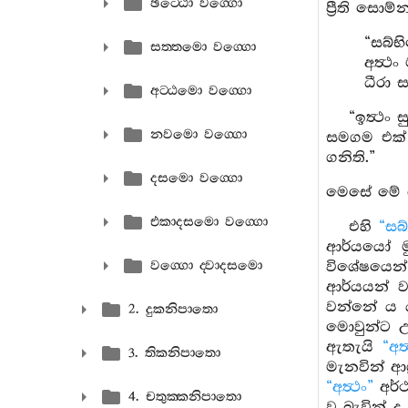
ඡට‍්ඨො වග‍්ගො
ප්‍රීති සොම
“සබ්භ
සත‍්තමො වග‍්ගො
අත්‍ථං
ධීරා 
අට‍්ඨමො වග‍්ගො
“ඉත්‍ථං
නවමො වග‍්ගො
සමගම එක් ව
ගනිති.”
දසමො වග‍්ගො
මෙසේ මේ ගා
එකාදසමො වග‍්ගො
එහි
“සබ
ආර්යයෝ මු
වග‍්ගො ද‍්වාදසමො
විශේෂයෙන
ආර්යයන් ව
වන්නේ ය 
2. දුකනිපාතො
මොවුන්ට 
ඇතැයි
“අත
3. තිකනිපාතො
මැනවින් ආ
“අත්‍ථං”
අර්ථ
4. චතුක‍්කනිපාතො
වූ බැවින් 