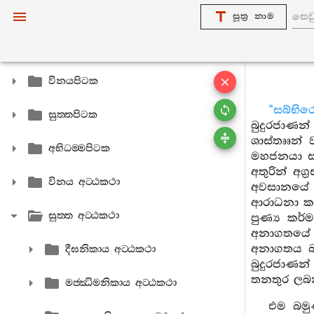
සූත්‍ර නාම
විනයපිටක
“සබ්භි
සුත‍්තපිටක
බුදුරජාණන
ශාස්තෲන් 
අභිධම‍්මපිටක
මහජනයා සමග
අතුරින් අග
විනය අට‍්ඨකථා
අවසානයේ ප
ආරාධනා කර,
සුත‍්ත අට‍්ඨකථා
පුණ්‍ය කර
අනාගතයේ එ
අනාගතය බැ
දීඝනිකාය අට‍්ඨකථා
බුදුරජාණන
තනතුර ලබන
මජ‍්ඣිමනිකාය අට‍්ඨකථා
එම බමුණ