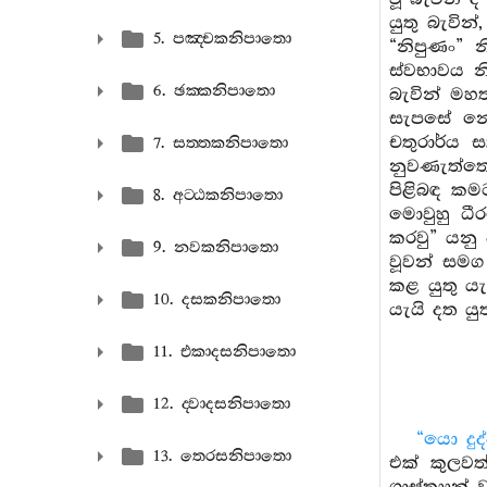
යුතු බැවින
5. පඤ‍්චකනිපාතො
“නිපුණං” න
ස්වභාවය නි
6. ඡක‍්කනිපාතො
බැවින් මහත
සැපසේ නොදැ
චතුරාර්ය ස
7. සත‍්තකනිපාතො
නුවණැත්තෝ
පිළිබඳ කමට
8. අට‍්ඨකනිපාතො
මොවුහු ධී
කරවු” යනු 
9. නවකනිපාතො
වූවන් සමග
කළ යුතු ය
10. දසකනිපාතො
යැයි දත යුත
11. එකාදසනිපාතො
12. ද‍්වාදසනිපාතො
“යො දු
13. තෙරසනිපාතො
එක් කුලවත