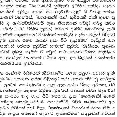
ු කළ සිරිතක් නම් ආගන්තුකව එන භික්‍ෂූන් වහන්සේලා
 භික්‍ෂූන් සමඟ “මහණෙනි! නුඹලාට ඉවසිය හැකිද? යැපිය
මහණෙනි! නුඹලා කොහි සිට පැමිණියාහුද? යි විචාළ සේක.
ුපියාණන් වහන්සේ, “මහණෙනි! ජාති භූමියෙහි ජාති භූමක වූ
ක්‍ෂූන්ට ද අල්පේච්ඡබවෙහි ගුණ කියන්නේ වේද? එබඳු කවර
 (ම.නි.I රථ විනීත සූත්‍රය) මෙසේ දශවිධ කථාවස්තු ලාභී
්‍ර පුණ්ණ ආයුෂ්මතුන් වහන්සේ මෙවැනි හැකියාවලින් පිරිපුන්
ම් දුන්හ. මෙම කථාව අසා සිටි ආයුෂ්මත් සැරියුත් මහ
වහන්සේ රජගහ නුවරින් සැවැත් නුවරට වැඩියහ. පුණ්ණ
්සේ දකිනු කැමති ව අවුත්, තථාගතයන් වසන ගඳකිළිය
සේක. තෙරුන් වහන්සේ ධර්මය අසා, දස බලයන් වහන්සේට
 විහරණයෙන් හුන්සේක.
ා ගැනීමේ රිසියෙන් (හිස්කෙළිය බලන සුලුව), අවසර ඇති
පුණ්ණ තෙරුන් සමග පිළිසඳර කථා කොට නිම වූ සැරියුත්
ූහ. පුණ්ණ තෙරණුවෝ ද ඇසු ඇසූ ප්‍රශ්න විසඳා අවසන, රථ
න් වහන්සේලා දෙනම ඔවුනොවුන්ගේ යහපත් වචන මැනවින්
ික්‍ෂු සංඝයා මැද වැඩ සිටි තෙරුන් දැක “මහණෙනි! මාගේ
තානිපුත්‍ර තෙරණුවෝ ම අග්‍රවෙති”යි ධර්ම කථිකයන්ට අග
 සුවය සිහිපත් කර බලා, “ශාස්තෲන් වහන්සේ නිසා මම ද
ුරුෂ ආශ්‍රය බොහෝ දෙනාට උපකාරීමය” යනුවෙන් හටගත්