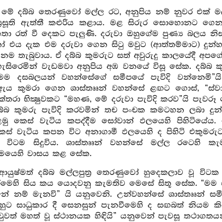
ි මේ දබ්බ තෙරණුවෝ මල්ල රට, අනුපිය නම් නුවර එක් 
ප්‍රසූති ඇත්තී කළුරිය කළාය. මළ සිරුර සොහොනට 
ඉතා රත් වී දෙකට පැලුණි. දරුවා ඔහුගේම පුණ්‍ය බලය
ෝ එය දැක එම දරුවා ගෙන සිටු මවුට (ආත්තම්මාට) දුන්හ
 නම තැබුවාය. ඒ දබ්බ කුමරුට සත් අවුරුදු කාලයේදී අප
ැසිරෙමින් වැඩමවා අනුපිය අඹ වනයේ විසූ සේක. දබ්බ කු
“මම දසබලයන් වහන්සේගේ සමීපයේ පැවිදි වන්නෙමි”ය
ඇය කුමරා ගෙන ශාස්තෲන් වහන්සේ ළඟට ගොස්, “ස්වාමී
්තරා භික්‍ෂුවකට “මහණ, මේ දරුවා පැවිදි කරව”යි පැ
බ්බ කුමරු පැවිදි කරවමින් තච පංචක කමටහන ලබා දුන්
මු කෙස් වැටිය කපද්දීම සෝවාන් ඵලයෙහි පිහිටියේය.
ස් වැටිය කපන විට අනාගාමී ඵලයෙහි ද පිහිටි එකුමරුට,
 විටම සිදුවිය. ශාස්තෲන් වහන්සේ මල්ල රටෙහි 
ාමයෙහි වාසය කළ සේක.
ආයුෂ්මත් දබ්බ මල්ලපුත්‍ර තෙරණුවෝ හුදෙකලාව වූ විටක
රීමෙහි සිය කය යොදවනු කැමතිව මෙසේ සිතූ සේක. “මම 
ේ නම් මැනවි” යි යනුවෙනි. උන්වහන්සේ ශාස්තෲන් සමී
ුට සාධුකාර දී සෙනසුන් පැනවීමෙහි ද සඟබත් නියම කිර
ුවත් මහත් වූ ස්ථානයක හිඳියි” යනුවෙන් පැවසූ තථාගතයන්