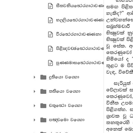
“භාග්‍
සීතවනියත්‍ථෙරගාථාවණ‍්ණනා
සමඟ පිළිස
හැකිද?” ආ
උන්වහන්සේල
භල‍්ලියත්‍ථෙරගාථාවණ‍්ණනා
සබ්‍රහ්මචා
භික්‍ෂුවක්
වීරත්‍ථෙරගාථාවණ‍්ණනා
භික්‍ෂුවක් 
වූ සේක. අ
පිළින්‍දවච‍්ඡත්‍ථෙරගාථාවණ‍්ණනා
තෙරණුවෝ ප
හිමියෝ ද 
පුණ‍්ණමාසත්‍ථෙරගාථාවණ‍්ණනා
තුළට ම පි
වැඳ, විවේ
දුතියො වග‍්ගො
සැරියුත
වේලාවක් ස
තතියො වග‍්ගො
තෙරණුවෝ, “
විනීත උපම
චතුත්‍ථො වග‍්ගො
පිළිගත්හ. 
ශ්‍රාවක වූ
පඤ‍්චමො වග‍්ගො
තනතුරෙහි 
අනෙක් බොහ