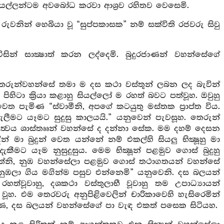
ඳව සියල්ලන්ටම අවබෝධ කරවා ආශ්‍රව රහිතව වෙසෙමි.
 රුවනින් හෙබියා වූ “සුප්පකාසක” නම් සක්විති රජවරු සිවු
සින් සාක්‍ෂාත් කරන ලද්දෙමි. බුදුරජාණන් වහන්සේගේ
. තෙරුන්වහන්සේ තමා ම දස කථා වස්තූන් ලබන ලද බැවින්
ිහිටා ක්‍රියා කළාහු සියල්ලෝ ම රහත් බවට පත්වූහ. ඔවුහු
ෙත පැමිණ “ස්වාමීනි, අපගේ කටයුතු මස්තක ප්‍රාප්ත විය.
ීමට යෑමට සුදුසු කාලයයි.” යනුවෙන් පැවසූහ. තෙරුන්
ීත්‍වය ශාස්තෲන් වහන්සේ ද දන්නා සේක. මම දහම් දෙසන
 මා බුදුන් වෙත යන්නේ නම් එකල්හි සියලු භික්‍ෂූහු මා
ට යෑම නුසුදුසුය. මෙම භික්‍ෂූන් පළමුව ගොස් බුදුහු
ඇවැත්නි, නුඹ වහන්සේලා පළමුව ගොස් තථාගතයන් වහන්සේ
 නුඹලා ගිය මගින්ම පසුව එන්නෙමි” යනුවෙනි. දස බලයන්
වූවාහු, දශකථා වස්තුලාභී වූවාහු තම උපාධ්‍යායන්
හ. එම තෙරවරු අනුපිළිවෙලින් චාරිකාවෙහි හැසිරෙමින්
ණ, දස බලයන් වහන්සේගේ පා වැඳ එකත් පසෙක සිටියහ.