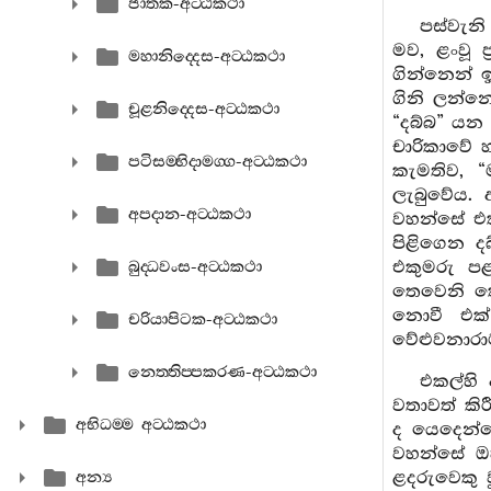
ජාතක-අට‍්ඨකථා
පස්වැන
මව, ළංවූ 
මහානිද‍්දෙස-අට‍්ඨකථා
ගින්නෙන් 
ගිනි ලන්න
චූළනිද‍්දෙස-අට‍්ඨකථා
“දබ්බ” යන
චාරිකාවේ හ
පටිසම‍්භිදාමග‍්ග-අට‍්ඨකථා
කැමතිව, 
ලැබුවේය. 
අපදාන-අට‍්ඨකථා
වහන්සේ එක
පිළිගෙන ද
එකුමරු පළ
බුද‍්ධවංස-අට‍්ඨකථා
තෙවෙනි කෙ
නොවී එක්
චරියාපිටක-අට‍්ඨකථා
වේළුවනාර
නෙත‍්තිප‍්පකරණ-අට‍්ඨකථා
එකල්හි 
වතාවත් කි
අභිධම‍්ම අට‍්ඨකථා
ද යෙදෙන්න
වහන්සේ ඔහ
ළදරුවෙකු ව
අන්‍ය