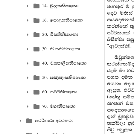
ශාස්තෲන් 
14. චුද‍්දසනිපාතො
තනතුර ම ප
දෙව් මිනිස
සයදෙනෙක් 
16. සොළසනිපාතො
කරන්නේ කු
පර්වතයක් 
20. වීසතිනිපාතො
බසිත්වා පස
“ඇවැත්නි!,
30. තිංසතිනිපාතො
ඔවුන්ග
40. චත‍්තාලීසනිපාතො
කරන්නෙම්ද
යෑම මා හට 
පහත දමන ව
50. පඤ‍්ඤාසනිපාතො
ගෙනා දෙය
ඇසූහ. එවිට
60. සට‍්ඨිනිපාතො
(හේතු සම්
රහතන් වහන
70. මහානිපාතො
සදෙනාගෙන්
ඉන් චුතවූව
ථෙරීගාථා-අට‍්ඨකථා
තක්සිලා න
සිටු පවුලක