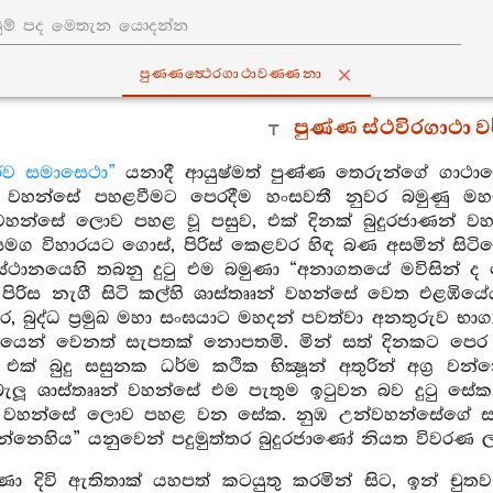
පුණ‍්ණත්‍ථෙරගාථාවණ‍්ණනා
පුණ්ණ ස්ථවිරගාථා 
රෙව සමාසෙථා”
යනාදී ආයුෂ්මත් පුණ්ණ තෙරුන්ගේ ගාථාව
් වහන්සේ පහළවීමට පෙරදීම හංසවතී නුවර බමුණු මහසල
වහන්සේ ලොව පහළ වූ පසුව, එක් දිනක් බුදුරජාණන් ව
 විහාරයට ගොස්, පිරිස් කෙළවර හිඳ බණ අසමින් සිටියේය. 
්‍රස්ථානයෙහි තබනු දුටු එම බමුණා “අනාගතයේ මවිසින් ද
ිරිස නැගී සිටි කල්හි ශාස්තෲන් වහන්සේ වෙත එළඹියේ
 බුද්ධ ප්‍රමුඛ මහා සංඝයාට මහදන් පවත්වා අනතුරුව භා
්මයෙන් වෙනත් සැපතක් නොපතමි. මින් සත් දිනකට පෙර ධ
ක් බුදු සසුනක ධර්ම කථික භික්‍ෂූන් අතුරින් අග්‍ර
ලූ ශාස්තෲන් වහන්සේ එම පැතුම ඉටුවන බව දුටු සේක
් වහන්සේ ලොව පහළ වන සේක. නුඹ උන්වහන්සේගේ සසුනෙහ
්නෙහිය” යනුවෙන් පදුමුත්තර බුදුරජාණෝ නියත විවරණ ල
ා දිවි ඇතිතාක් යහපත් කටයුතු කරමින් සිට, ඉන් චුතව ක