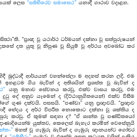
ාක්‍යයක් ලෙස
“සබ්භිරෙව සමාසෙථ”
යනාදී ගාථාව වදාළහ.
ථා”ති. “ප්‍රාඥ වූ යථාර්ථ ධර්මයන් දක්නා වූ සත්පුරුෂයන්
වූ දුකසේ දත යුතු වූ නිපුණ වූ සියුම් වූ අර්ථය අවබෝධ කර
දී බුද්ධාදී ආර්යයන් වහන්සේලා ම අදහස් කරන ලදි. එම
 ඉහළටම ගිය බැවින් ද අතිශයින් ප්‍රශස්ත වූ බැවින් ද
ථ”
යනු මනාව සේවනය කරවු, එක්ව වාසය කරවු, එම
ටු දේ අනුව යෑමෙන් ද (දිට්ඨානුගිතයෙන්) එක්ව විසීම
 ගුණ දක්වයි. පසසයි. “පණ්ඩා” යනු ප්‍රඥාවයි. “ප්‍රඥාව
ාදී භේදය ද අර්ථ විපරීත නොකොට දක්නා වූ ශක්තිය ද
සුරු කරවු. ඒ කුමක් සඳහා ද? “ඒ ශාන්ත වූ පණ්ඩිතයෝ
ඤාණාදියෙන්ම යුක්තව, කෙලෙස් බැහැර කරමින් වෙසේනුයි
න්තං”
මහත් වූ ගැඹුරු බැවින් ද ගැඹුරු ඥානයන්ට ගෝචර
න් ද
“ගම්භීරං”
ගැඹුරු වූ එසේම සෙසු කටයුතු වලින් දැකිය