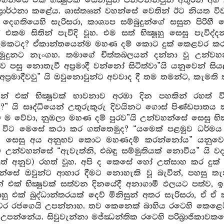
වහන්සේ එක් භික්‍ෂුවක් සෙනසුන් පනවන්නවුන් අතුරින් අ
්‍රාර්ථනා කළේය. ශාස්තෲන් වහන්සේ වෙතින් ඊට නියත විව
් දෙගතියෙහි සැරිසරා, කාශ්‍යප සම්බුදුන්ගේ සසුන පිර
එකම සිතින් පැවිදි වූහ. එම සත් භික්‍ෂූහු සෙසු පැවි
මකටද? ඒකාන්තයෙන්ම මහණ දම් කොට දුක් කෙළවර කරන්න
මුදුනට නැංගහ. තමාගේ චිත්තබලයන් දන්නා වූ උන්වහ
ුව පසු නොතැවී අප්‍රමාදී වන්නෝ සිටිත්වා”යි යනුවෙන් 
 අප්‍රමාදීවවු” යි ඔවුනොවුන්ට අවවාද දී තම තමන්ට, කැමත
ෙන් එක් භික්‍ෂුවක් භාවනාව අරඹා දින පහකින් රහත්
?” යි සෘද්ධියෙන් උතුරුකුරු දිවයිනට ගොස් පිණ්ඩපාතය 
ම වේවා, නුඹලා මහණ දම් පුරව”යි උන්වහන්සේ සෙසු භික්‍ෂූන
ිට මෙසේ කථා කර ගත්තෙමුද? “යමෙක් පළමුව ධර්මය සාක්
 සෙසු අය අනුභව කොට මහණදම් කරන්නෝය” යනුවෙන්
 උන්වහන්සේ “ඇවැත්නි, එබඳු සම්මුතියක් නොවීය” යි වද
පත් අනුව) රහත් වූහ. අපි ද කෙසේ හෝ උත්සාහ කර දුක්
්සේ ඔවුන්ට ආහාර දීමට නොහැකි වූ බැවින්, පහසු තැනක
 එක් භික්‍ෂුවක් සත්වන දිනයේදී අනාගාමී ඵලයට පත්ව, 
ාහු එක් බුද්ධාන්තරයක් දෙව් මිනිසුන් අතර සැරිසරා, ඒ
ුවර රජගෙයි උපන්නාහ. තව කෙනෙක් බාහිය රටෙහි කෙළෙඹි
 උපන්නේය. සිවුවැන්නා මජ්ඣන්තික රටෙහි පරිබ්‍රාජිකාව