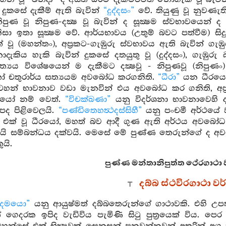
්, දුකසේ දැකීම් ඇති බැවින්
“දුද්දසං”
වේ. තියුණු වූ නුවණැ
ිපුණ වූ නිපුණ-දක්‍ෂ වූ බැවින් ද සූක්‍ෂම ස්වභාවයෙන් 
සා ඉතා සූක්‍ෂම වේ. ආර්යභාවය (උතුම් බවට පත්වීම) සිදු 
් වූ (මහන්තං), අප්‍රකට-ගැඹුරු ස්වභාවය ඇති බැවින් ගැඹුර
කිය හැකි බැවින් දුකසේ දතයුතු වූ (දුද්දසං), ගැඹුරු 
ත්‍යය විශේෂයෙන් ම දැකීමට දක්‍ෂවූ - නිපුණවූ (නිපුණං
 චතුරාර්ය සත්‍යයම අවබෝධ කරගනිති.
“ධීරා”
යන ධීරයෝ න
හන් භාවනාව වඩා මැනවින් එය අවබෝධ කර ගනිති, අප්‍රමාද
රයෝ නම් වෙත්.
“විචක්ඛණා”
යනු විදර්ශනා භාවනාවෙහි 
පද පිළිවෙලයි.
“පණ්ඩිතෙහත්‍ථදස්සිහී”
යනු පංචමී අර්ථයේ වච
 එක් වූ ධීරයෝ, මහත් බව ආදී ගුණ ඇති අර්ථය අවබෝධ 
ැයි සම්බන්ධය දක්වයි. මෙසේ මේ පුණ්ණ තෙරුන්ගේ ද අව
ුයි.
පුණ්ණ මන්තානිපුත්ත ථේරගාථා 
දබ්බ ස්ථවිරගාථා 
ද්දමයො”
යනු ආයුෂ්මත් දබ්බතෙරුන්ගේ ගාථාවකි. එහි උප
් ගෙදරක ඉපිද වැඩිවිය පැමිණි සිටු පුත්‍රයෙක් විය.