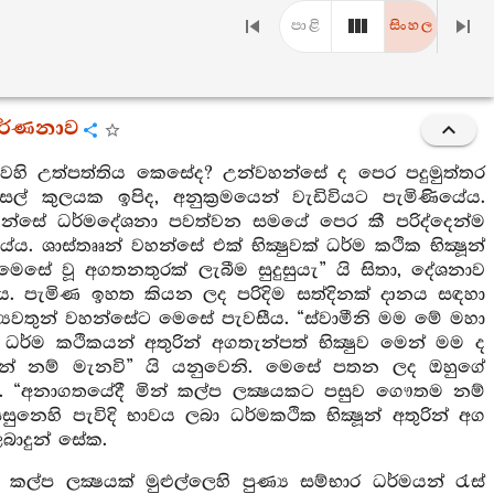
පාළි
සිංහල
වර්ණනාව
ෙහි උත්පත්තිය කෙසේද? උන්වහන්සේ ද පෙර පදුමුත්තර
් කුලයක ඉපිද, අනුක්‍රමයෙන් වැඩිවියට පැමිණියේය.
හන්සේ ධර්මදේශනා පවත්වන සමයේ පෙර කී පරිද්දෙන්ම
ශාස්තෲන් වහන්සේ එක් භික්‍ෂුවක් ධර්ම කථික භික්‍ෂූන්
 මෙසේ වූ අගතනතුරක් ලැබීම සුදුසුයැ” යි සිතා, දේශනාව
ය. පැමිණ ඉහත කියන ලද පරිදිම සත්දිනක් දානය සඳහා
ග්‍යවතුන් වහන්සේට මෙසේ පැවසීය. “ස්වාමීනි මම මේ මහා
ර්ම කථිකයන් අතුරින් අගතැන්පත් භික්‍ෂුව මෙන් මම ද
 වන්නේ නම් මැනවි” යි යනුවෙනි. මෙසේ පතන ලද ඔහුගේ
. “අනාගතයේදී මින් කල්ප ලක්‍ෂයකට පසුව ගෞතම නම්
ි පැවිදි භාවය ලබා ධර්මකථික භික්‍ෂූන් අතුරින් අග
බාදුන් සේක.
ල්ප ලක්‍ෂයක් මුළුල්ලෙහි පුණ්‍ය සම්භාර ධර්මයන් රැස්