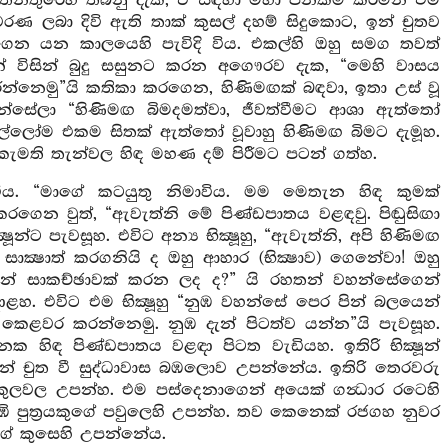
ග තනතුරෙහි තබනු දැක, ඒ සඳහා මහා පින්කම් කරමින් එම
රණ ලබා දිවි ඇති තාක් කුසල් දහම් සිදුකොට, ඉන් චුතව
ිහී ගෙන යන කාලයෙහි පැවිදි විය. එකල්හි ඔහු සමග තවත්
ද්දන් විසින් බුදු සසුනට කරන අගෞරව දැක, “මෙහි වාසය
ෙමු”යි කතිකා කරගෙන, හිණිමඟක් බඳවා, ඉතා උස් වූ
න්සේලා “හිණිමඟ බිමදමත්වා, ජීවත්වීමට ආශා ඇත්තෝ
සියල්ලෝම එකම සිතක් ඇත්තෝ වූවාහු හිණිමඟ බිමට දැමූහ.
ි කැමති තැන්වල හිඳ මහණ දම් පිරීමට පටන් ගත්හ.
 විය. “මාගේ කටයුතු නිමාවිය. මම මෙතැන හිඳ කුමක්
කරගෙන වුත්, “ඇවැත්නි මේ පිණ්ඩපාතය වළඳවු. පිඬුසිඟා
්ට පැවසූහ. එවිට අන්‍ය භික්‍ෂූහු, “ඇවැත්නි, අපි හිණිමඟ
‍ෂාත් කරගනියි ද ඔහු ආහාර (භික්‍ෂාව) ගෙනේවා! ඔහු
 සාකච්ඡාවක් කරන ලද ද?” යි රහතන් වහන්සේගෙන්
ාළහ. එවිට එම භික්‍ෂූහු “නුඹ වහන්සේ පෙර පින් බලයෙන්
 කෙළවර කරන්නෙමු. නුඹ දැන් පිටත්ව යන්න”යි පැවසූහ.
 හිඳ පිණ්ඩපාතය වළඳා පිටත වැඩියහ. ඉතිරි භික්‍ෂූන්
ඉන් චුත වී සුද්ධාවාස බඹලොව උපන්නේය. ඉතිරි තෙරවරු
 ඒ කුලවල උපන්හ. එම පස්දෙනාගෙන් අයෙක් ගන්‍ධාර රටෙහි
 පුත්‍රයකුගේ පවුලෙහි උපන්හ. තව කෙනෙක් රජගහ නුවර
කගේ කුසෙහි උපන්නේය.