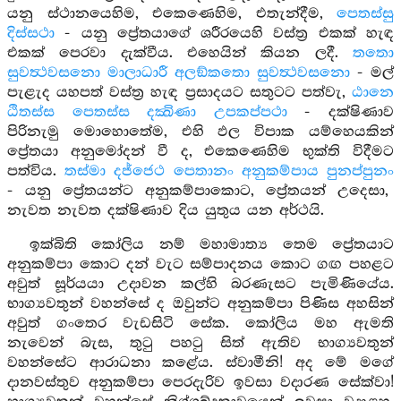
යනු ස්ථානයෙහිම, එකෙණෙහිම, එතැන්දීම,
පෙතස්සු
දිස්සථා
- යනු ප්‍රේතයාගේ ශරීරයෙහි වස්ත්‍ර එකක් හැඳ
එකක් පෙරවා දැක්වීය. එහෙයින් කියන ලදී.
තතො
සුවත්‍ථවසනො මාලාධාරී අලඞ්කතො සුවත්‍ථවසනො
- මල්
පැළැද යහපත් වස්ත්‍ර හැඳ ප්‍රසාදයට සතුටට පත්වැ,
ඨානෙ
ඨිතස්ස පෙතස්ස දක්‍ඛිණා උපකප්පථා
- දක්ෂිණාව
පිරිනැමු මොහොතේම, එහි ඵල විපාක යම්හෙයකින්
ප්‍රේතයා අනුමෝදන් වී ද, එකෙණෙහිම භුක්ති විදීමට
පත්විය.
තස්මා දජ්ජෙථ පෙතානං අනුකම්පාය පුනප්පුනං
- යනු ප්‍රේතයන්ට අනුකම්පාකොට, ප්‍රේතයන් උදෙසා,
නැවත නැවත දක්ෂිණාව දිය යුතුය යන අර්ථයි.
ඉක්බිති කෝලිය නම් මහාමාත්‍ය තෙම ප්‍රේතයාට
අනුකම්පා කොට දන් වැට සම්පාදනය කොට ගඟ පහළට
අවුත් සූර්යයා උදාවන කල්හි බරණැසට පැමිණියේය.
භාග්‍යවතුන් වහන්සේ ද ඔවුන්ට අනුකම්පා පිණිස අහසින්
අවුත් ගංතෙර වැඩසිටි සේක. කෝලිය මහ ඇමති
නැවෙන් බැස, තුටු පහටු සිත් ඇතිව භාග්‍යවතුන්
වහන්සේට ආරාධනා කළේය. ස්වාමීනි! අද මේ මගේ
දානවස්තුව අනුකම්පා පෙරදැරිව ඉවසා වදාරණ සේක්වා!