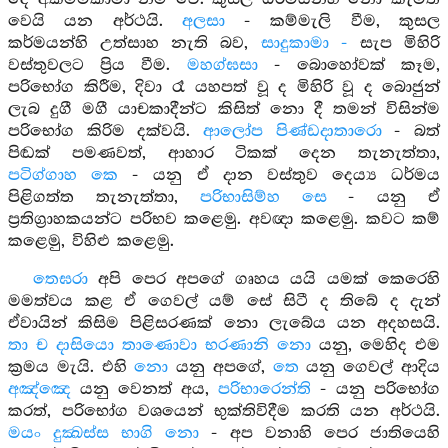
වෙයි යන අර්ථයි.
අලසා
- කම්මැලි වීම, කුසල
කර්මයන්හි උත්සාහ නැති බව,
සාදුකාමා -
සැප මිහිරි
වස්තුවලට ප්‍රිය වීම.
මහග්ඝසා
- බොහෝවක් කෑම,
පරිභෝග කිරීම, දිවා රෑ යහපත් වූ ද මිහිරි වූ ද බොජුන්
ලැබ දුගී මගී යාචකාදීන්ට කිසිත් නො දී තමන් විසින්ම
පරිභෝග කිරිම දක්වයි.
ආලෝප පිණ්ඩදාතාරො
- බත්
පිඬක් පමණවත්, ආහාර ටිකක් දෙන තැනැත්තා,
පටිග්ගාහ කෙ
- යනු ඒ දාන වස්තුව දෙය්‍ය ධර්මය
පිළිගත්ත තැනැත්තා,
පරිභාසිම්හ සෙ
- යනු ඒ
ප්‍රතිග්‍රාහකයන්ට පරිභව කළෙමු. අවඥා කළෙමු. කවට කම්
කළෙමු, විහිළු කළෙමු.
තෙඝරා
අපි පෙර අපගේ ගෘහය යයි යමක් කෙරෙහි
මමත්වය කළ ඒ ගෙවල් යම් සේ සිටී ද තිබේ ද දැන්
ඒවායින් කිසිම පිළිසරණක් නො ලැබේය යන අදහසයි.
තා ච දාසියො තාණොවා භරණානි
නො
යනු, මෙහිද එම
ක්‍රමය මැයි. එහි
නො
යනු අපගේ,
තෙ
යනු ගෙවල් ආදිය
අඤ්ඤෙ
යනු වෙනත් අය,
පරිභාරෙන්ති
- යනු පරිභෝග
කරත්, පරිභෝග වශයෙන් භුක්තිවිදීම කරති යන අර්ථයි.
මයං දුක්‍ඛස්ස භාගි නො
- අප වනාහි පෙර ජාතියෙහි