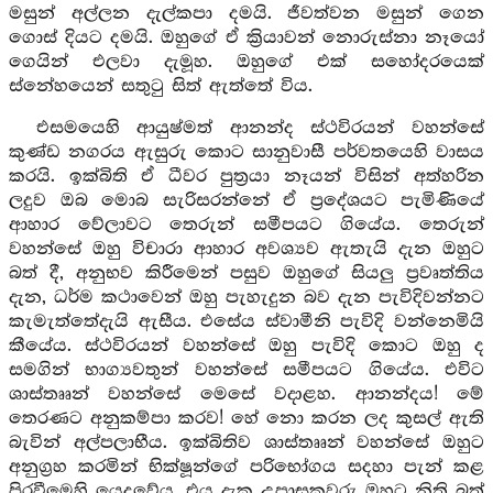
මසුන් අල්ලන දැල්කපා දමයි. ජීවත්වන මසුන් ගෙන
ගොස් දියට දමයි. ඔහුගේ ඒ ක්‍රියාවන් නොරුස්නා නෑයෝ
ගෙයින් එලවා දැමූහ. ඔහුගේ එක් සහෝදරයෙක්
ස්නේහයෙන් සතුටු සිත් ඇත්තේ විය.
එසමයෙහි ආයුෂ්මත් ආනන්ද ස්ථවිරයන් වහන්සේ
කුණ්ඩ නගරය ඇසුරු කොට සානුවාසී පර්වතයෙහි වාසය
කරයි. ඉක්බිති ඒ ධීවර පුත්‍රයා නෑයන් විසින් අත්හරින
ලදුව ඔබ මොබ සැරිසරන්නේ ඒ ප්‍රදේශයට පැමිණියේ
ආහාර වේලාවට තෙරුන් සමීපයට ගියේය. තෙරුන්
වහන්සේ ඔහු විචාරා ආහාර අවශ්‍යව ඇතැයි දැන ඔහුට
බත් දී, අනුභව කිරීමෙන් පසුව ඔහුගේ සියලු ප්‍රවෘත්තිය
දැන, ධර්ම කථාවෙන් ඔහු පැහැදුන බව දැන පැවිදිවන්නට
කැමැත්තේදැයි ඇසීය. එසේය ස්වාමීනි පැවිදි වන්නෙමියි
කීයේය. ස්ථවිරයන් වහන්සේ ඔහු පැවිදි කොට ඔහු ද
සමගින් භාග්‍යවතුන් වහන්සේ සමීපයට ගියේය. එවිට
ශාස්තෲන් වහන්සේ මෙසේ වදාළහ. ආනන්දය! මේ
තෙරණට අනුකම්පා කරව! හේ නො කරන ලද කුසල් ඇති
බැවින් අල්පලාභීය. ඉක්බිතිව ශාස්තෲන් වහන්සේ ඔහුට
අනුග්‍රහ කරමින් භික්ෂූන්ගේ පරිභෝගය සදහා පැන් කළ
පිරවීමෙහි යෙදුවේය. එය දැක උපාසකවරු ඔහුට නිති බත්