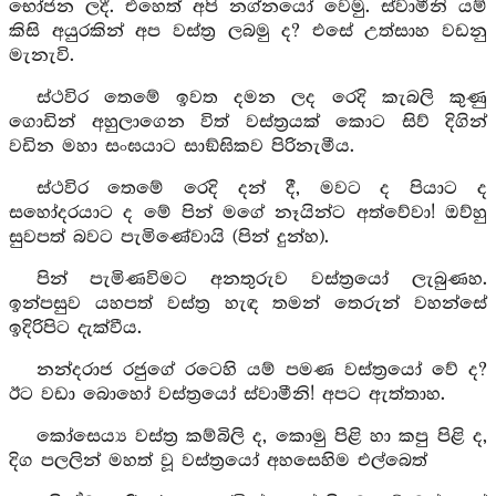
භෝජන ලදී. එහෙත් අපි නග්නයෝ වෙමු. ස්වාමීනි යම්
කිසි අයුරකින් අප වස්ත්‍ර ලබමු ද? එසේ උත්සාහ වඩනු
මැනැවි.
ස්ථවිර තෙමේ ඉවත දමන ලද රෙදි කැබලි කුණු
ගොඩින් අහුලාගෙන විත් වස්ත්‍රයක් කොට සිව් දිගින්
වඩින මහා සංඝයාට සාඞ්ඝිකව පිරිනැමීය.
ස්ථවිර තෙමේ රෙදි දන් දී, මවට ද පියාට ද
සහෝදරයාට ද මේ පින් මගේ නෑයින්ට අත්වේවා! ඔව්හු
සුවපත් බවට පැමිණේවායි (පින් දුන්හ).
පින් පැමිණවිමට අනතුරුව වස්ත්‍රයෝ ලැබුණහ.
ඉන්පසුව යහපත් වස්ත්‍ර හැඳ තමන් තෙරුන් වහන්සේ
ඉදිරිපිට දැක්වීය.
නන්දරාජ රජුගේ රටෙහි යම් පමණ වස්ත්‍රයෝ වේ ද?
ඊට වඩා බොහෝ වස්ත්‍රයෝ ස්වාමීනි! අපට ඇත්තාහ.
කෝසෙය්‍ය වස්ත්‍ර කම්බිලි ද, කොමු පිළි හා කපු පිළි ද,
දිග පලලින් මහත් වූ වස්ත්‍රයෝ අහසෙහිම එල්බෙත්