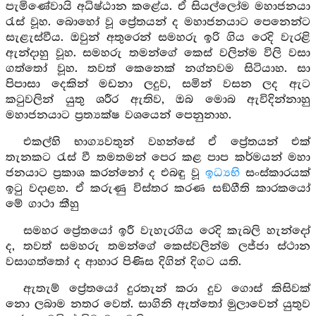
පැමිණේවායි අධිෂ්ඨාන කළේය. ඒ සියල්ලෝම මහාජනයා
රැස් වූහ. බොහෝ වූ ප්‍රේතයන් ද මහාජනයාට පෙනෙන්ට
සැළැස්වීය. ඔවුන් අතුරෙන් සමහරු ඉරි ගිය රෙදි වැරළි
ඇන්දාහු වූහ. සමහරු තමන්ගේ කෙස් වලින්ම විලි වසා
ගත්තෝ වූහ. තවත් කෙනෙක් නග්නවම සිටියාහ. සා
පිපාසා දෙකින් මඩනා ලදුව, සමින් වසන ලද ඇට
කටුවලින් යුතු ශරීර ඇතිව, ඔබ මොබ ඇවිදින්නාහු
මහාජනයාට ප්‍රත්‍යක්ෂ වශයෙන් පෙනුනාහ.
එකල්හි භාග්‍යවතුන් වහන්සේ ඒ ප්‍රේතයන් එක්
තැනකට රැස් වී තමතමන් පෙර කළ පාප කර්මයන් මහා
ජනයාට ප්‍රකාශ කරන්නෝ ද එබඳු වූ
ඉධ්‍යභි
සංස්කාරයක්
ඉටු වදාළහ. ඒ කරුණු විස්තර කරණ සඞ්ගීති කාරකයෝ
මේ ගාථා කීහු
සමහර ප්‍රේතයෝ ඉරී වැහැරගිය රෙදි කැබලි හැන්දෝ
ද, තවත් සමහරු තමන්ගේ කෙස්වලින්ම ලජ්ජා ස්ථාන
වසාගත්තෝ ද ආහාර පිණිස දිගින් දිගට යති.
ඇතැම් ප්‍රේතයෝ දුරතැන් කරා දුව ගොස් කිසිවක්
නො ලබාම නතර වෙත්. සාගිනි ඇත්තෝ මුලාවෙන් යුතුව