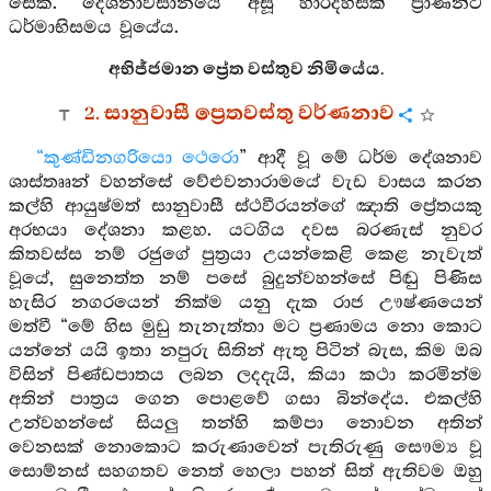
සේක. දේශනාවසානයේ අසූ හාරදහසක් ප්‍රාණින්ට
ධර්මාභිසමය වූයේය.
අභිජ්ජමාන ප්‍රේත වස්තුව නිමියේය.
2. සානුවාසී ප්‍රෙතවස්තු වර්ණනාව
“කුණ්ඩිනගරියො ථෙරො
” ආදී වූ මේ ධර්ම දේශනාව
ශාස්තෲන් වහන්සේ වේළුවනාරාමයේ වැඩ වාසය කරන
කල්හි ආයුෂ්මත් සානුවාසී ස්ථවීරයන්ගේ ඤාති ප්‍රේතයකු
අරභයා දේශනා කළහ. යටගිය දවස බරණැස් නුවර
කිතවස්ස නම් රජුගේ පුත්‍රයා උයන්කෙළි කෙළ නැවැත්
වූයේ, සුනෙත්ත නම් පසේ බුදුන්වහන්සේ පිඬු පිණිස
හැසිර නගරයෙන් නික්ම යනු දැක රාජ ඌෂ්ණයෙන්
මත්වී “මේ හිස මුඩු තැනැත්තා මට ප්‍රණාමය නො කොට
යන්නේ යයි ඉතා නපුරු සිතින් ඇතු පිටින් බැස, කිම ඔබ
විසින් පිණ්ඩපාතය ලබන ලදදැයි, කියා කථා කරමින්ම
අතින් පාත්‍රය ගෙන පොළවේ ගසා බින්දේය. එකල්හි
උන්වහන්සේ සියලු තන්හි කම්පා නොවන අතින්
වෙනසක් නොකොට කරුණාවෙන් පැතිරුණු සෞම්‍ය වූ
සොම්නස් සහගතව නෙත් හෙලා පහන් සිත් ඇතිවම ඔහු