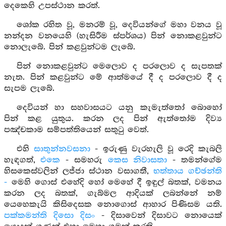
දෙකෙහි උපස්ථාන කරත්.
ශෝක රහිත වූ, මනරම් වූ, දෙවියන්ගේ මහා වනය වූ
නන්දන වනයෙහි (හැසිරීම ස්පර්ශය) පින් නොකළවුන්ට
නොලැබේ. පින් කළවුන්ටම ලැබේ.
පින් නොකළවුන්ට මෙලොව ද පරලොව ද සැපතක්
නැත. පින් කළවුන්ට මේ ආත්මයේ දී ද පරලොව දී ද
සැපම ලැබේ.
දෙවියන් හා සහවාසයට යනු කැමැත්තෝ බොහෝ
පින් කළ යුතුය. කරන ලද පින් ඇත්තෝම දිව්‍ය
පඤ්චකාම සම්පත්තියෙන් සතුටු වෙත්.
එහි
සාතුන්නවසනා
- ඉරුණු වැරහැලි වූ රෙදි කැබලි
හැඳගත්,
එකෙ
- සමහරු
කෙස නිවාසතා
- තමන්ගේම
හිසකෙස්වලින් ලජ්ජා ස්ථාන වසාගතී,
භත්තාය ගච්ඡන්ති
-
මෙහි ගොස් එහේදි හෝ මෙහේ දී ඉඳුල් බතක්, වමනය
කරන ලද බතක්, ගැබ්මල ආදියක් ලබන්නේ නම්
යෙහෙකැයි කිසිදෙසක නොගොස් ආහාර පිණිසම යති.
පක්කමන්ති දිසො දිසං
- දිසාවෙන් දිසාවට නොයෙක්