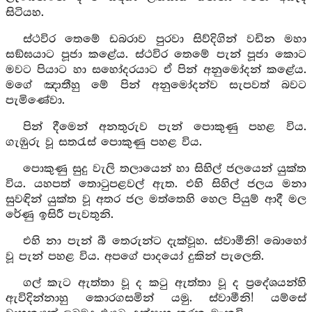
සිටියහ.
ස්ථවිර තෙමේ ඩබරාව පුරවා සිව්දිගින් වඩින මහා
සඞ්ඝයාට පූජා කළේය. ස්ථවිර තෙමේ පැන් පූජා කොට
මවට පියාට හා සහෝදරයාට ඒ පින් අනුමෝදන් කළේය.
මගේ ඤාතීහු මේ පින් අනුමෝදන්ව සැපවත් බවට
පැමිණේවා.
පින් දීමෙන් අනතුරුව පැන් පොකුණු පහළ විය.
ගැඹුරු වූ සතරැස් පොකුණු පහළ විය.
පොකුණු සුදු වැලි තලායෙන් හා සිහිල් ජලයෙන් යුක්ත
විය. යහපත් තොටුපළවල් ඇත. එහි සිහිල් ජලය මනා
සුවඳින් යුක්ත වූ අතර ජල මත්තෙහි හෙල පියුම් ආදී මල
රේණු ඉසිරී පැවතුනි.
එහි නා පැන් බී තෙරුන්ට දැක්වූහ. ස්වාමීනි! බොහෝ
වූ පැන් පහළ විය. අපගේ පාදයෝ දුකින් පැලෙති.
ගල් කැට ඇත්තා වූ ද කටු ඇත්තා වූ ද ප්‍රදේශයන්හි
ඇවිදින්නාහු කොරගසමින් යමු. ස්වාමීනි! යම්සේ