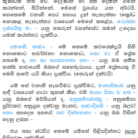
කුණ්ඩික නම් වේ. දෙදණින් හා අත් දෙකින් ගමන්
කරන්නේ, සිටින්නේ, මෙසේ වූයේය යන අර්ථයි.
හෙතෙමේ වනාහි පෙර සහාය දුන් තැනැත්තා (ක්‍රෝධ
නොකළ තැනැත්තා) වශයෙන් මෙසේ කළේය.
ථෙරස්ස
දස්සයීතු මං
- යනු තෙරුන් වහන්සේට තමන් උදෙසා
යමක් කරන්නට දැක්වීය.
අමනසී කත්‍වා
- මේ තෙමේ කවරෙක්දැයි සිහි
නොකොට ආවර්ජනා නොකොට,
සො චා
ඒ ප්‍රේත
තෙමේ ද
, තා තා පෙතගතො අහං
- යනු මම අතීත
ආත්ම භාවයෙහි ඔබගේ සහෝදරයාය. දැන් ප්‍රේතයකු වී
මෙහි ආවේ යයි කියා දැක්වීය. (තෙරුන් දක්වයි)
යම් සේ වනාහි හැඟවීමට දැක්වීමට,
මාතාපිතාච
යනු
ආදී වසයෙන් ගාථා තුනක් කීහ. එහි
මාතා පිතා ච තෙ
-
යනු ඔබගේ මව්පියන් ද,
අනුකම්පමස්සු
- අනුකම්පා
පූර්වකව අනුග්‍රහ දක්වනු මැනව,
අන්‍වාදිසහි
- යනු බලව!
නො
අපදෙස අපගේ,
තව දින්නෙනා
- යනු ඔබ විසින්
දෙනු ලබන -
එය අසා ස්ථවිර තෙමේ යම්සේ පිළිපදින්නට සුදුසු