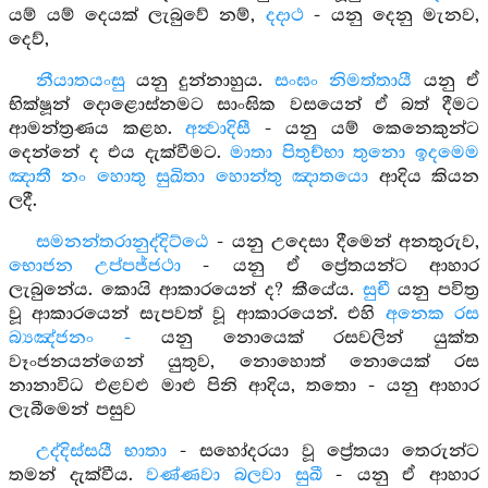
යම් යම් දෙයක් ලැබුවේ නම්,
දදාථ
- යනු දෙනු මැනව,
දෙව්,
නීයාතයංසු
යනු දුන්නාහුය.
සංඝං නිමත්තායී
යනු ඒ
භික්ෂූන් දොළොස්නමට සාංඝික වසයෙන් ඒ බත් දීමට
ආමන්ත්‍රණය කළහ.
අන්‍වාදිසී
- යනු යම් කෙනෙකුන්ට
දෙන්නේ ද එය දැක්වීමට.
මාතා පිතුච්භා තුනො ඉදමෙම
ඤාතී නං හොතු සුඛිතා හොන්තු ඤාතයො
ආදිය කියන
ලදී.
සමනන්තරානුද්දිට්ඨෙ
- යනු උදෙසා දීමෙන් අනතුරුව,
භොජන උප්පජ්ජථා
- යනු ඒ ප්‍රේතයන්ට ආහාර
ලැබුනේය. කොයි ආකාරයෙන් ද? කීයේය.
සුචී
යනු පවිත්‍ර
වූ ආකාරයෙන් සැපවත් වූ ආකාරයෙන්. එහි
අනෙක රස
බ්‍යඤ්ජනං -
යනු නොයෙක් රසවලින් යුක්ත
වෑංජනයන්ගෙන් යුතුව, නොහොත් නොයෙක් රස
නානාවිධ එළවළු මාළු පිනි ආදිය, තතො - යනු ආහාර
ලැබීමෙන් පසුව
උද්දිස්සයී භාතා
- සහෝදරයා වූ ප්‍රේතයා තෙරුන්ට
තමන් දැක්වීය.
වණ්ණවා බලවා සුඛී
- යනු ඒ ආහාර