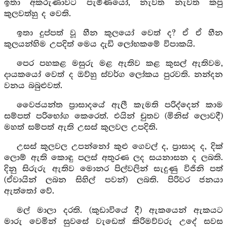
ඉතා අකරුණාවට පැමිණියෝ, නැවත නැවත කපු
කුලවත්හු ද වෙති.
ඉතා දුප්පත් වූ හීන කුලයෝ වෙත් ද? ඒ ඒ හීන
කුලයන්හිම උපදිත් මෙය දැඩි ලෝභකමේ විපාකයි.
පෙර පහකළ මසුරු මළ ඇතිව කළ කුසල් ඇතිවම,
දායකයෝ වෙත් ද ඔව්හු ස්වර්ග ලෝකය පුරවති. නන්දන
වනය බබුළුවත්.
වෛජයන්ත ප්‍රාසාදයේ ඇලී කැමති පරිද්දෙන් කාම
සම්පත් පරිභෝග කෙරෙත්. එයින් චුතව (මිනිස් ලොවදී)
මහත් සම්පත් ඇති උසස් කුලවල උපදිති.
උසස් කුලවල උපන්නෝ කුළු ගෙවල් ද, ප්‍රාසාද ද, දික්
ලොම් ඇති කොඳු පලස් අතුරණ ලද සයනාසන ද ලබති.
දිනු සිරුරු ඇතිව මොනර පිල්වලින් සැදුණු විජිනි පත්
(ඒවායින් ලබන සිහිල් පවන්) ලබති. පිරිවර ජනයා
ඇත්තෝ වේ.
මල් මාලා දරති. (කුඩාවියේ දී) ඇකයෙන් ඇකයට
මාරු වෙමින් සුවසේ වැඩෙත් කිරිමව්වරු උදේ සවස