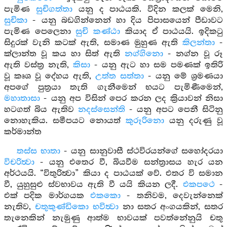
පැමිණ
සුචිගත්තා
යනු ද පාඨයකි. විදින කලක් මෙනි,
සුචිකා
- යනු බඩගින්නෙන් හා දිය පිපාසයෙන් පීඩාවට
පැමිණ පෙලෙනා
සුචි කණ්ඨා
කියාද ඒ පාඨයයි. ඉදිකටු
සිදුරක් වැනි කටක් ඇති, සමාණ මුහුණ ඇති
කිලන්තා
-
ක්ලාන්ත වූ කය හා සිත් ඇති
නග්ගිනො
- නග්න වූ රූ
ඇති වස්ත්‍ර නැති,
කිසා
- යනු ඇට හා සම පමණක් ඉතිරි
වූ කෘශ වූ දේහය ඇති,
උත්ත සත්තා
- යනු මේ ශ්‍රමණයා
අපගේ පුත්‍රයා තැති ගැනීමෙන් භයට පැමිණීමෙන්,
මහාතාසා
- යනු අප විසින් පෙර කරන ලද ක්‍රියාවන් නිසා
හටගත් බිය ඇතිව
නදස්සෙන්ති
- යනු අපට පෙනී සිටිනු
නොහැකිය. සමීපයට නොයත්
කුරූරිනො
යනු දරුණු වූ
කර්මාන්ත
තස්ස භාතා
- යනු සානුවාසී ස්ථවිරයන්ගේ සහෝදරයා
විචරිත්‍වා
- යනු එතෙර වී, බියවීම සන්ත්‍රාසය හැර යන
අර්ථයයි. “විතුරිත්‍වා” කියා ද පාඨයක් වේ. එතර වි සමාන
වී, යුහුසුළු ස්වභාවය ඇති වී යයි කියන ලදී.
එකපථෙ
-
එක් පදික මාර්ගයක
එකකො
- තනිවම, දෙවැන්නෙක්
නැතිව,
චතුකුණ්ඩිකො භවිත්‍වා
නා සතර අංගයකින්, සතර
තැනෙකින් නැමුණු ආත්ම භාවයක් පවත්නේනුයි චතු