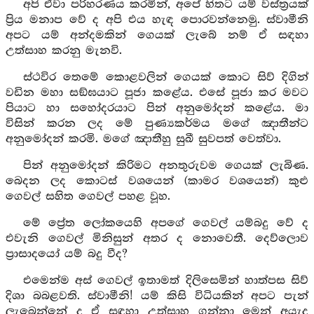
අපි ඒවා පරිහරණය කරමින්, අපේ හිතට යම් වස්ත්‍රයක්
ප්‍රිය මනාප වේ ද අපි එය හැඳ පොරවන්නෙමු. ස්වාමීනි
අපට යම් අන්දමකින් ගෙයක් ලැබේ නම් ඒ සඳහා
උත්සාහ කරනු මැනවි.
ස්ථවිර තෙමේ කොළවලින් ගෙයක් කොට සිව් දිගින්
වඩින මහා සඞ්ඝයාට පූජා කළේය. එසේ පූජා කර මවට
පියාට හා සහෝදරයාට පින් අනුමෝදන් කළේය. මා
විසින් කරන ලද මේ පුණ්‍යකර්මය මගේ ඤාතීන්ට
අනුමෝදන් කරමි. මගේ ඤාතීහු සුඛී සුවපත් වෙත්වා.
පින් අනුමෝදන් කිරිමට අනතුරුවම ගෙයක් ලැබිණ.
බෙදන ලද කොටස් වශයෙන් (කාමර වශයෙන්) කුළු
ගෙවල් සහිත ගෙවල් පහළ වූහ.
මේ ප්‍රේත ලෝකයෙහි අපගේ ගෙවල් යම්බදු වේ ද
එවැනි ගෙවල් මිනිසුන් අතර ද නොවෙතී. දෙව්ලොව
ප්‍රාසාදයෝ යම් බදු වීද?
එමෙන්ම අස් ගෙවල් ඉතාමත් දිලිසෙමින් හාත්පස සිව්
දිශා බබළවති. ස්වාමීනි! යම් කිසි විධියකින් අපට පැන්
ලැබෙන්නේ ද ඒ සඳහා උත්සාහ ගන්නා මෙන් අයැද