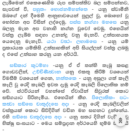
ලැබීමෙන් එකෙණෙහිම රූප සම්පත්තිව බල සම්පන්නව,
සැපවත් වී,
පහුතං භොජනම්හන්තෙ
- යනු ස්වාමීනි
ඔබගේ දන් දීමෙහි ආනුභාවයෙන් පුලුල් වූ, බොහෝ වූ
භෝජන අප විසින් ලද්දෙමු.
පස්ස නග්ගා මහසෙ
යනු
බලනු මැන අප වනාහි නග්න වූවෝ වෙමු. එහෙයින්
වස්ත්‍ර ලැබීම සඳහා උනන්දු වනු මැනවි. උත්සාහයක
යෙදෙනු මැනැවි.
යථා වත්‍ථං ලභාමසෙ
- යනු යම්
ප්‍රකාරයක යම්කිසි උත්සාහකින් අපි සියල්ලන් වස්ත්‍ර ලබමු
ද එසේ උත්සාහ කරනු යන අර්ථයි.
සඞ්කාර කුටම්හා
-යනු ඒ ඒ තන්හි තැබූ කසළ
ගොඩවලින්,
උච්චිණීත්‍වාන
යනු එකතු කිරිම් වශයෙන්
විමසීම් වශයෙන් ගෙන,
නත්තකෙ
- යනු අසුලා ගත් කෑලි
කෑලි වූ රෙදි කැබලි ඉවත දැමූ රෙදි කැබලි පිලොතික නම්
වේ. ස්ථවිරයන් වහන්සේ ඒවායින් සිවුරක් කොට
සඞ්ගයාට පිරිනැමීය. එහෙයින් කීහ
. පිලොතිකං පටං
කත්‍වා සඞ්ඝෙ චාතුද්දසෙ අදා
- යනු රෙදි කැබලිවලින්
වස්ත්‍රයක් කොට සිව්දිගින් වඩින මහ සඟනට දුන්නේය.
එහි
සඞ්ඝෙ චාතුද්දසෙ අදා
- යනු සතර දිගින් වැඩියා වූ
භික්ෂු සංඝයාට - මෙය සම්ප්‍රදාන අර්ථයෙහි භුම්ම වචනයි
-