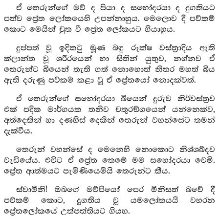
ඒ තෙරුන්ගේ මව් ද පියා ද සහෝදරයා ද දුගතියට
පත්ව ප්‍රේත ලෝකයෙහි උපන්නාහුය. මෙලොව දී පව්කම්
කොට මෙයින් චුත වී ප්‍රේත ලෝකයට ගියාහුය.
දුප්පත් වූ ඉදිකටු මූණ බඳු රූක්ෂ වස්ත්‍රාදිය ඇති
ක්ලාන්ත වූ ශරීරයෙන් හා සිතින් යුතුව, නග්නව ඒ
තෙරුන්ට බියෙන් තැති ගත් නොහොත් නිතර මහත් බිය
ඇති දරුණු පව්කම් කළා වූ ඒ ප්‍රේතයෝ නොදක්වත්.
ඒ තෙරුන්ගේ සහෝදරයා බියෙන් දුරුව නිර්වස්ත්‍රව
එක් පදික මාර්ගයක තනිව චතුරඞ්ගයෙන් යන්නෙක්ව,
අත්දෙකින් හා දණහිස් දෙකින් තෙරුන් වහන්සේට තමන්
දැක්වීය.
තෙරුන් වහන්සේ ද මෙනෙහි නොකොට නිශ්ශබ්දව
වැඩියේය. එවිට ඒ ප්‍රේත තෙමේ මම සහෝදරයා වෙමි.
ප්‍රේත ආත්මයට පැමිණියෙමියි තෙරුන්ට කීය.
ස්වාමීනි! ඔබගේ මව්පියෝ පෙර මිනිසත් බවේ දී
පව්කම් කොට, දුගතිය වූ යමලෝකයයි වහරන
ප්‍රේතලෝකයේ උත්පත්තියට ගියහ.