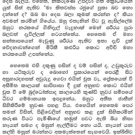
දෙස බැලීය. එහෙත්, නිකරුණේ උපදවා ගත් ක්‍රෝධයෙන්
යුත් සිත් ඇතිව “මා කිතවස්ස රජුගේ පුතා බව නො
දන්නේ ද? ඔබ මා දෙස බලා කුමක් කරන්න ද? කියා
අවමන් කරමින් ගියේය. ඔහු එතැනින් පිට වූ ඇසිල්ලේම
ඔහුට නරකයේ ගිනිදැල් වැදුනාක් මෙන් ශරීරය පුරා
බලවත් දැවිල්ලක් හටගත්තේය. හෙතෙම ඒ මහා
සන්තාපයෙන් මැඩුණු ශරීරය ඇතිව ඉතා දැඩි දුක්
වේදනාවන්ගෙන් මිරිකී කළුරිය කොට අවීචි මහා
නරකයෙහි උපන්නේය.
හෙතෙම එහි දකුණු පසින් ද වම් පසින් ද, උඩුකුරුව
හා යටිකුරුව ද බොහෝ ප්‍රකාරයෙන් පෙරළී සිට
අසූහාරදහසක් අවුරුදු ගෙවා එයින් චුත වැ, ප්‍රේතයෙක් වී
අසීමිත කාලයක් සාපිපාසා දී දුක් අනුභව කොට එයින්
චුත වී මේ බුද්ධෝත්පාද කාලයෙහි කුණ්ඩි නුවර සමීපයේ
ධීවර ගම්මානයක ඉපදුනේය. ඔහුට අතීත ජාතීන්
සිහිකිරීමේ නුවණ පහළ විය. එහෙයින් හෙතෙම පෙර
තමන් විසින්, පිළිවෙලින් අනුභව කළ දුක් සිහිකරමින්
තරුණ වියට පැමිණියේ නමුත් පවට ඇති බිය නිසා
නෑයන් සමග ද මසුන් ඇල්ලීමට නො යයි. නෑයන් යන
කල්හි මසුන් මරන්නට අකමැත්තෙන් සැඟවෙයි. ඉක්බිතිව