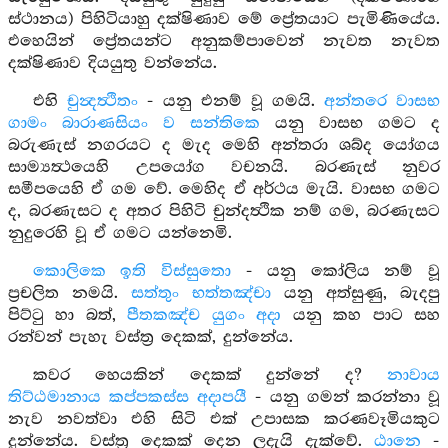
ස්ථානය) පිහිටියාහු දක්ෂිණාව මේ ප්‍රේතයාට පැමිණියේය.
එහෙයින් ප්‍රේතයන්ට අනුකම්පාවෙන් නැවත නැවත
දක්ෂිණාව දියයුතු වන්නේය.
එහි
චුන්‍දත්‍ථිතං
- යනු එනම් වූ ගමයි.
අන්තරෙ වාසභ
ගාමං බාරාණසියං ව සන්තිකෙ
යනු වාසභ ගමට ද
බරුණැස් නගරයට ද මැද මෙහි අන්තරා ශබ්ද යෝගය
සාම්‍යත්‍ථයෙහි උපයෝග වචනයි. බරණැස් නුවර
සමීපයෙහි ඒ ගම වේ. මෙහිද ඒ අර්ථය මැයි. වාසභ ගමට
ද, බරණැසට ද අතර පිහිටි චුන්දත්‍ථික නම් ගම, බරණැසට
නුදුරෙහි වූ ඒ ගමට යන්නෙමි.
කොලිකෙ ඉති විස්සුතො
- යනු කෝලිය නම් වූ
ප්‍රචලිත නමයි.
සත්තුං භත්තඤ්චා
යනු අත්සුණු, බැදපු
පිට්ටු හා බත්,
පීතකඤ්ච යුගං අදා
යනු කහ පාට සහ
රන්වන් පැහැ වස්ත්‍ර දෙකක්, දුන්නේය.
කවර හෙයකින් දෙකක් දුන්නේ ද?
නාවාය
තිට්ඨමානාය කප්පකස්ස අදාපයී
- යනු ගමන් කරන්නා වූ
නැව නවත්වා එහි සිටි එක් උපාසක කරණවෑමියකුට
දුන්නේය. වස්ත්‍ර දෙකක් දෙන ලදැයි දැක්වේ.
ඨානෙ
-