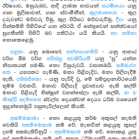
ඊර්ෂ්‍යාව, මසුරුබව, ආදී ලාමක භාවයන්
සරණීයො
යනු
ගෘහ මූලිකාවන්, ගෘහ ස්වාමීනීන්,
කුලමාතරො
- කුල
දරුවන්ට මව්වරු වීමු. කුල පිරිසට මව්වරුවීමු.
දීපං
යනු
පින්කම්හි පිහිටියේ යන අර්ථයි. ඒ හේතුවෙන් සත්ත්වයෝ
සුගතීන්හි පිහිටි බව පතිට්ඨා යයි කියයි.
නා කම්භා
නොකෙළෙමු.
පහුතං
යනු බොහෝ,
අන්නපානම්පි
- යනු ආහාර
වර්ග බීම වර්ග
අපිස්සු අවකිරියතී
යනු “සු” යන්න
නිපාතයක් පමණි. නො විසුරුවයි. වසාතබයි.
සම්මග්ග
තෙ
- යහපතට පැමිණි, මනා පිළිපැදිව, මනා පිලිපැදීම්
ඇති,
පබ්බජිතො
- යනු පැවිදි වූ, මේ සම්ප්‍රදානාර්ථයෙහි
භුම්ම වචනයි. මනාව පිලිපැදි ප්‍රවෘජ්‍යාව ඇති කල්හි
මනාව පිළිපැදි භික්ෂූන් වහන්සේලා ඇති කල්හි,
න ච
කිඤ්චි අදම්භසෙ
ස්වල්ප දෙයක්වත් දෙය්‍ය ධර්ම වශයෙන්
නුදුන්නෙමුයි පසුතැවිල්ලෙන් කියති.
අකම්මකාමා
- නො කළයුතු කර්ම අකුසල් කැමති
වෙතියි
අකම්මෙකාම
නම් වේ. මැනවින් කළයුතු කුසල්
දහම් අකමැතිවීනුයි -
අකම්මකාම
නම් වේ. නොකළ යුතු
දේ අකම්මකාමා නම් වේ. කුසල ධර්මයන්හි නො කැමති