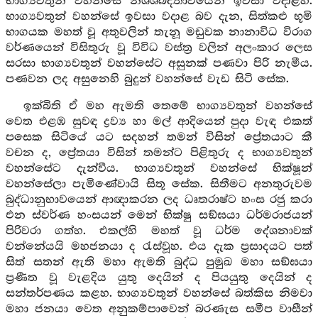
භාග්‍යවතුන් වහන්සේ නිශ්ශබ්දතාවයෙන් ඉවසා වදාළහ.
භාග්‍යවතුන් වහන්සේ ඉවසා වදාළ බව දැන, සිත්කළු භූමි
භාගයක මහත් වූ අතුවලින් තැනූ මඩුවක නානාවිධ විරාග
වර්ණයෙන් විසිතුරු වූ විවිධ වස්ත්‍ර වලින් අලංකාර ලෙස
සරසා භාග්‍යවතුන් වහන්සේට අසුනක් පණවා පිරි නැමීය.
පණවන ලද අසුනෙහි බුදුන් වහන්සේ වැඩ සිටි සේක.
ඉක්බිති ඒ මහ ඇමති තෙමේ භාග්‍යවතුන් වහන්සේ
වෙත එළඹ සුවඳ ද්‍රව්‍ය හා මල් ආදියෙන් පුදා වැඳ එකත්
පසෙක සිටියේ යට සදහන් තමන් විසින් ප්‍රේතයාට කී
වචන ද, ප්‍රේතයා විසින් තමන්ට පිළිතුරු ද භාග්‍යවතුන්
වහන්සේට දැන්වීය. භාග්‍යවතුන් වහන්සේ භික්ෂූන්
වහන්සේලා පැමිණේවායි සිතූ සේක. සිතීමට අනතුරුවම
බුද්ධානුභාවයෙන් ආඥාකරන ලද ධෘතරාෂ්ට හංස රජු කරා
එන ස්වර්ණ හංසයන් මෙන් භික්ෂු සඞ්ඝයා ධර්මරාජයන්
පිරිවරා ගත්හ. එකල්හි මහත් වූ ධර්ම දේශනාවක්
වන්නේයයි මහජනයා ද රැස්වූහ. එය දැක ප්‍රසාදයට පත්
සිත් සතන් ඇති මහා ඇමති බුද්ධ පුමුඛ මහා සඞ්ඝයා
ප්‍රණීත වූ වැළදිය යුතු දෙයින් ද පියයුතු දෙයින් ද
සන්තර්පණය කළහ. භාග්‍යවතුන් වහන්සේ බත්කිස නිමවා
මහා ජනයා වෙත අනුකම්පාවෙන් බරණැස සමීප වාසීන්