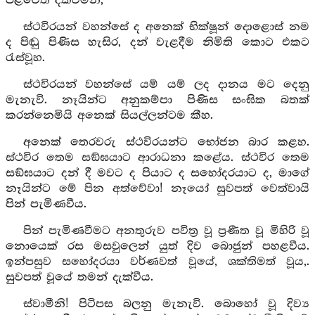
පිළිවෙත දක්වමින්,
ස්ථවිරයන් වහන්සේ ද අනෙක් භික්ෂූන් දොළොස් නම
ද පිඬු පිණිස හැසිර, දන් වැළදීම නිමිති කොට එකට
රැස්වූහ.
ස්ථවිරයන් වහන්සේ යම් යම් ලද දානය මට දෙනු
මැනැවි. නෑයින්ට අනුකම්පා පිණිස සංඝික බතක්
කරන්නෙමියි අනෙක් සියල්ලන්ටම කීහ.
අනෙක් තෙරවරු ස්ථවිරයන්ට භෝජන බාර කළහ.
ස්ථවිර තෙම සඞ්ඝයාට ආරාධනා කළේය. ස්ථවිර තෙම
සඞ්ඝයාට දන් දී මවට ද පියාට ද සහෝදරයාට ද, මාගේ
නෑයින්ට මේ පින අත්වේවා! නෑයෝ සුවපත් වෙත්වායි
පින් පැමිණවීය.
පින් පැමිණවීමට අනතුරුව පවිත්‍ර වූ ප්‍රණීත වූ මිහිරි වූ
නොයෙක් රස මසවුලෙන් යුත් දිව බොජුන් පහළවීය.
ඉන්පසුව සහෝදරයා වර්ණවත් වූයේ, ශක්තිමත් වූය,.
සුවපත් වූයේ තමන් දැක්වීය.
ස්වාමීනි! පිටිපස බලනු මැනැවි. බොහෝ වූ දිව්‍ය