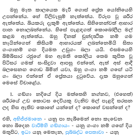
ඔහු මෑත කාලයෙක මැරී ගොස් ප්‍රේත යෝනියෙහි
උපන්නේය. හේ විලිවැසුම් නැත්තේය. විරූප වූ ශරීර
ඇත්තේය. බියකරු දැකුම් ඇත්තේය. සිහිනෙන්වත් ආහාර
පාන නොලබන්නේය. හිසේ පැළඳගත් කොබෝලීල මල්
කළඹ ඇත්තේය. ඔහු දිනක් චුන්දත්‍ථික නම් ගම
නෑයින්ගෙන් කිසියම් ආහාරයක් ලබන්නෙමියි සිතා
ගංගානම් ගඟ දියමත උඩුගං බලා යයි. එසමයෙහි
බිම්බිසාර රජුගේ මහ ඇමති කෝලිය තෙම කුපිත වූ
පිටිසර ගමක් සංසිදුවා ආපසු එන්නේ, ඇත් අස් ආදී
බලසෙනඟ ගොඩ බිමින් යවා, ඔහු ගංගා නම් ගඟේ යටි
ගං බලා එන්නේ ඒ ප්‍රේතයා දුටුවේය. දැක ඔහුගෙන්
මෙසේ විචාළේය.
1. ගඞ්ගා නදියේ දිය මත්තෙහි නග්නව, (එහෙත්)
ශරීරයේ උඩ කොටස දෙවියකු වැනිව මල් පැළදි සරසන
ලද හිස ඇතිව කොහේ යන්නේ ද? කොහේ වසන්නේ ද?
එහි,
අභිජ්ජමානෙ
- යනු පා තැබීමෙන් නො කැඩෙන
නො බිදෙන
වාරිම්හි ගඞ්ගායං
- යනු ගංගා නම් ගඟේ දිය
මතුපිට
, ඉධා
යනු මෙතැන,
පුබ්බද්ධ පෙතාවා
- යනු