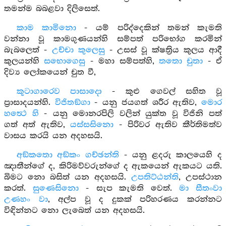
තමන්ම බබළවා දිලිසෙත්.
කාම කාමිනො
- යම් පරිද්දෙකින් තමන් කැමති
වන්නා වූ කාමගුණයන්හි සම්පත් පරිභෝග කරමින්
බැබලෙත් -
උච්චා කුලෙසු
- උසස් වූ ක්ෂත්‍රිය කුලය ආදී
කුලයන්හි
සභොගෙසු
- මහා සම්පත්හි,
තතො චුතා
- ඒ
දිව්‍ය ලෝකයෙන් චුත වී,
කූටාගාරෙව පාසාදො
- කුළු ගෙවල් සහිත වූ
ප්‍රාසාදයන්හි.
විජිතඞ්ගා
- යනු ජයගත් ශරීර ඇතිව,
මොර
හත්‍ථෙ හි
- යනු මොනරපිලි වලින් යුක්ත වූ විජිනි පත්
ගත් අත් ඇතිව,
යස්සසිනො
- පිරිවර ඇතිව කීර්තිමත්ව
වාසය කරයි යන අදහසයි.
අඞ්කතො අඞ්කං ගච්ඡන්ති
- යනු ළදරු කාලයෙහි ද
ඤාතීන්ගේ ද, කිරිමව්වරුන්ගේ ද ඇකයෙන් ඇකයට යති.
බිමට නො බසිත් යන අදහසයි.
උපතිට්ඨන්ති
, උපස්ථාන
කරත්.
සුණෙසිනො
- සැප කැමති වෙත්.
මා සීතංවා
උණහං වා
, අල්ප වූ ද දුකක් පරිහරණය කරන්නට
විඳින්නට නො ලැබෙත් යන අදහසයි.