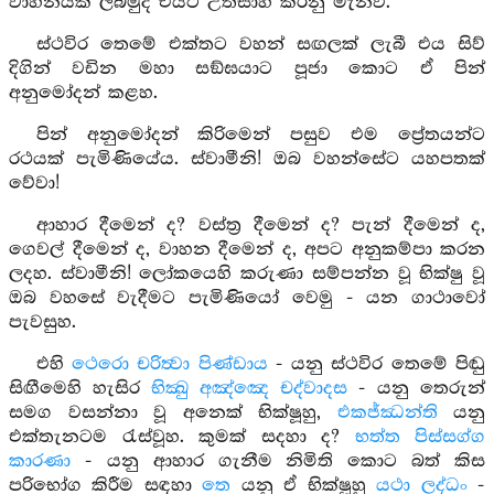
වාහනයක් ලබමුද එයට උත්සාහ කරනු මැනවි.
ස්ථවිර තෙමේ එක්තට වහන් සඟලක් ලැබී එය සිව්
දිගින් වඩින මහා සඞ්ඝයාට පූජා කොට ඒ පින්
අනුමෝදන් කළහ.
පින් අනුමෝදන් කිරිමෙන් පසුව එම ප්‍රේතයන්ට
රථයක් පැමිණියේය. ස්වාමීනි! ඔබ වහන්සේට යහපතක්
වේවා!
ආහාර දීමෙන් ද? වස්ත්‍ර දීමෙන් ද? පැන් දීමෙන් ද,
ගෙවල් දීමෙන් ද, වාහන දීමෙන් ද, අපට අනුකම්පා කරන
ලදහ. ස්වාමීනි! ලෝකයෙහි කරුණා සම්පන්න වූ භික්ෂු වූ
ඔබ වහසේ වැදීමට පැමිණියෝ වෙමු - යන ගාථාවෝ
පැවසුහ.
එහි
ථෙරො චරිත්‍වා පිණ්ඩාය
- යනු ස්ථවිර තෙමේ පිඬු
සිඟීමෙහි හැසිර
භික්‍ඛු අඤ්ඤෙ චද්වාදස
- යනු තෙරුන්
සමග වසන්නා වූ අනෙක් භික්ෂූහු,
එකජ්ඣන්ති
යනු
එක්තැනටම රැස්වූහ. කුමක් සදහා ද?
භත්ත පිස්සග්ග
කාරණා
- යනු ආහාර ගැනීම නිමිති කොට බත් කිස
පරිභෝග කිරීම සඳහා
තෙ
යනු ඒ භික්ෂූහු
යථා ලද්ධං
-