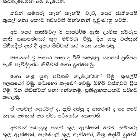
කරකැවෙමින් බිම වැටෙති.
තවත් සමහරු තැන් තැන්හි වැටී, පෙර ජාතියෙහි
කුසල් නො කොට අව්වෙහි ගින්නෙන් දැවුණාහු වෙති.
අපි පෙර ආත්මවල දී පාපධර්ම ඇති ළාමක ස්වරූප
ඇති ගෘහපතියෝ කුල මව්වරු වීමු. දිය යුතු වස්තූන්
තිබියදීත් දන් දී අපට පිහිටක් කර නො ගත්තෙමු. .
බොහෝ වූ ආහාර පාන ද විසි කළෙමු. යහපත් ප්‍රතිපදා
ඇති පැවිද්දන්ට කිසිවක් නො දුන්නෙමු.
නො කළ යුතු පව්කම් කැමැත්තෝ වීමු. කුසල්හි
අලසයෝ වීමු. බොහෝ කෑවෝ වෙමු. මිහිරි වස්තුවට ප්‍රිය
වීමු. බත් පිඬක්වත් නො දුන්නෙමු. ප්‍රතිග්‍රාහකයන්ට පරිභව
කළෙමු.
ඒ ගෙවල් දොරවල් ද, දැසි දස්සු ද ආභරණ ද අද අපට
නැත. අනෙක් අය ඒවා පරිභෝග කෙරෙති.
අවමන් කටයුතු පහත් කුල ඇත්තෝ වෙමු. සම්කරු
කුල ඇත්තෝ, සැඬොල් කුල ඇත්තෝ, මිත්‍ර දෝහී වූවෝ,