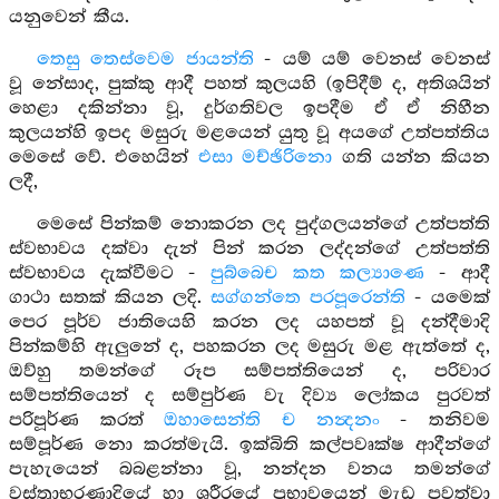
යනුවෙන් කීය.
තෙසු තෙස්වෙම ජායන්ති
- යම් යම් වෙනස් වෙනස්
වූ නේසාද, පුක්කු ආදී පහත් කුලයහි (ඉපිදීම් ද, අතිශයින්
හෙළා දකින්නා වූ, දුර්ගතිවල ඉපදීම ඒ ඒ නිහීන
කුලයන්හි ඉපද මසුරු මළයෙන් යුතු වූ අයගේ උත්පත්තිය
මෙසේ වේ. එහෙයින්
එසා මච්ඡිරිනො
ගති යන්න කියන
ලදී,
මෙසේ පින්කම් නොකරන ලද පුද්ගලයන්ගේ උත්පත්ති
ස්වභාවය දක්වා දැන් පින් කරන ලද්දන්ගේ උත්පත්ති
ස්වභාවය දැක්වීමට -
පුබ්බෙච කත කල්‍යාණෙ
- ආදී
ගාථා සතක් කියන ලදි.
සග්ගන්තෙ පරපූරෙන්ති
- යමෙක්
පෙර පූර්ව ජාතියෙහි කරන ලද යහපත් වූ දන්දීමාදි
පින්කම්හි ඇලුනේ ද, පහකරන ලද මසුරු මළ ඇත්තේ ද,
ඔව්හු තමන්ගේ රූප සම්පත්තියෙන් ද, පරිවාර
සම්පත්තියෙන් ද සම්පුර්ණ වැ දිව්‍ය ලෝකය පුරවත්
පරිපූර්ණ කරත්
ඔහාසෙන්ති ච නන්‍දනං
- තනිවම
සම්පූර්ණ නො කරත්මැයි. ඉක්බිති කල්පවෘක්ෂ ආදීන්ගේ
පැහැයෙන් බබළන්නා වූ, නන්දන වනය තමන්ගේ
වස්ත්‍රාභරණාදියේ හා ශරීරයේ ප්‍රභාවයෙන් මැඩ පවත්වා