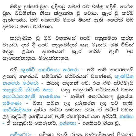
ඔව්හු දුප්පත් වූහ. ඉදිකටු මෙන් රළු වස්ත්‍ර හදිති. නග්න
වූහ. බඩගින්න නිසා ක්ලාන්ත වූ වෝය. ක්‍රෑර වූ කර්ම
ඇත්තෝය. ඔබ කෙරෙහි මහත් බියක් ඇති හෙයින් ඔබ
දක්නට නො එන්නාහ.
කාරුණික වූ ඔබ වහන්සේ අපට අනුකම්පා කරනු
මැනව. දන් දී අපට අනුමෝදන් කළ මැනව. ඔබ විසින්
දෙනු ලබන දානයෙන් ක්‍රෑර කර්ම ඇති අප
යැපෙන්නාහුය. මිදෙන්නාහුය.
එහි
කුණ්ඩි නගරියො ථෙරො
- මේ නම් නගරයෙහි
උපන්, නගරයට සම්බන්ධ ස්ථවිරයන් වහන්සේ,
කුණ්ඩිත
නගරො ථෙරො
- කියාද සඳහන් වේ. එය එම අර්ථමැයි
සානුවාසි නිවාසි තො
- යනු සානුවාසී පර්වතයේ වසන
පොට්ඨපාදෙති නාමෙනා
- නමින් පොට්ඨපාද වූයේය.
සමණො
- බහා තබන ලද දුරුකරන ලද පව් ඇති,
භාවිතින්‍ද්‍රියො
ආර්ය මාර්ග භාවනා වඩා, ඒ මගින් වඩන
ලද ශුද්ධාදී ඉන්ද්‍රියයන් ඇති රහත්වූයේ යන අර්ථයි.
තස්සා
-
ඒ සානුවාසී තෙරුන්ට,
දුග්ගතා
- දුගතියට ගියා වූ,
සුචිකට්ටා
- ඉදිකටු වැනි රූක්‍ෂ වස්ත්‍රාදියෙන් පීඩාවට