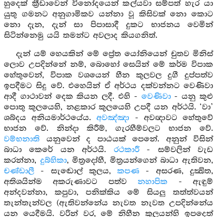
හුදෙක් ක්‍රීඩාවෙන් විනෝදයෙන් කල්යවා සම්පත් හැර යා
යුතු ගමනට අනුගාමිකව යන්නා වූ කිසිවක් නො කොට
නො දැන, දැන් සා පිපාසාදී දුකට භාජනය වෙමින්
සිටින්නෙමු යයි තමන්ට අවලාද කියගනිත්.
දැන් යම් හෙයකින් මේ ප්‍රේත යෝනියෙන් චුතව මිනිස්
ලොව උපදින්නේ නම්, බොහෝ සෙයින් මේ කර්ම විපාක
හේතුවෙන්, විපාක වශයෙන් හීන කුලවල දුගී දුප්පත්ව
ඉපදීමට සිදු වේ. එහෙයින් ඒ අර්ථය දක්වන්නට වෙණිවා
ආදී ගාථාවන් දෙක කියන ලදී. එහි -
වෙණිවා
- යනු කුළු
පොතු කුලයෙහි, නළකාර කුලයෙහි උපදී යන අර්ථයි. ‘වා’
ශබ්දය අනියමාර්ථයේය.
අවඤ්ඤා
- අවඥාවට හේතුවේ
භාජන වේ. නින්දා කිරීම්, ගැරහීම්වලට භාජන වේ.
වම්භනාති
යනුවෙන් ද පාඨයක් පෙනේ. අනුන් විසින්
බාධා කෙරේ යන අර්ථයි.
රථකාරී
- සම්වලින් වැඩ
කරන්නා,
දුබ්හිකා
, මිත්‍රදෝහී, මිත්‍රයන්ගෙන් බාධා ඇතිවන,
චණ්ඩාලී
- සැඬොල් කුලය,
කපණ
- අසරණ, දුක්‍ඛිත,
අතිශයින්ම අකරුණාවට පත්ව
නහාපික
- ඇඳුම්
අන්දවන්නා, කපුවා, පනික්කිය මේ සියලු තත්ත්වයන්
තැන්තැන්වල (ඇතිවන්නේය නැවත නැවත උපදින්නේය
යන යෙදීමයි. වරින් වර, මේ නිහීන කුලයන්හි ඉපදෙත්