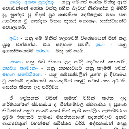
නයිදං අකත පුඤ්ඤං
- යනු මෙසේ ශෝක වස්තු ඇති
නොවන්නේ ශෝක වස්තු අහිත බැවින් නිශ්ශෝක වූ මිහිරි
වූ, සුන්දර වූ තිදස් පුර තාවතිංස දෙව්ලොව මහා වන
උපවනය වූ නන්දන වනය කුසල් නොකළ සත්ත්වයන්ට
නොලැබේ.
ඉධා
- යනු මේ මිනිස් ලොවෙහි විශේෂයෙන් පින් කළ
යුතු වන්නේය. එය සඳහාම පවතී.
ඉධා
- යනු
ඉහාත්මයෙහිම
පරත්‍ථා
- මතු භවයෙහි,
තෙසං
යනු එහි කියන ලද පරිදි දෙවියන් කෙරෙහි,
සහව්‍ය කාමානං
- යනු සහභාවයට යනු කැමති වෙත්.
භොග සමඞ්ගිනො
- යනු සම්පත්වලින් යුක්ත වූ දිව්‍යමය
වූ පස්කම් ගුණයෙහි යොදෙමින් සතුටු වෙත් යන අර්ථයි.
සෙස්ස කියන ලද පරිදිමය.
ඒ ප්‍රේතයන් විසින් තමන් විසින් කරන ලද
කර්මයන්ගේ ස්වභාවය ද, පින්කම්වල ස්වභාවය ද ප්‍රකාශ
කිරීමෙන් පසුව සංවේගපත් සිත් ඇති කෝලිය ඇමතිවරයා
ප්‍රමුඛ එතැනට පැමිණ මහජනයාගේ අදහස්වලට අනුව
භාග්‍යවතුන් වහන්සේ සවිස්තර ධර්ම දේශනාවන් දෙසූ