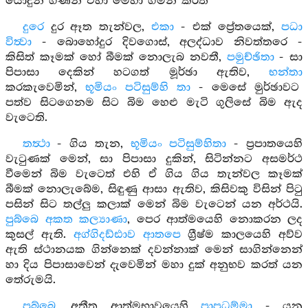
යොදුන් ගණන් එහා මෙහා ගමන් කරති
දුරෙ
දුර ඈත තැන්වල,
එකා
- එක් ප්‍රේතයෙක්,
පධා
විත්‍වා
- බොහෝදුර දිවගොස්, අලද්ධාව නිවත්තරෙ -
කිසිත් කෑමක් හෝ බීමක් නොලැබ නවතී,
පමුච්ඡිතා
- සා
පිපාසා දෙකින් හටගත් මූර්ඡා ඇතිව,
භන්තා
කරකැවෙමින්,
භූමියං පටිසුම්හි තා
- මෙසේ මුර්ඡාවට
පත්ව සිටගෙනම සිට බිම හෙළු මැටි ගුලිසේ බිම ඇද
වැටෙති.
තත්‍ථා
- ගිය තැන,
භූමියං පටිසුම්හිතා
- ප්‍රපාතයෙහි
වැටුණක් මෙන්, සා පිපාසා දුකින්, සිටින්නට අසමර්ථ
වීමෙන් බිම වැටෙත් එහි ඒ ගිය ගිය තැන්වල කෑමක්
බීමක් නොලැබේම, සිඳුණු ආසා ඇතිව, කිසිවකු විසින් පිටු
පසින් සිට තල්ලු කලාක් මෙන් බිම වැටෙන් යන අර්ථයි.
පුබ්බෙ අකත කල්‍යාණා
, පෙර ආත්මයෙහි නොකරන ලද
කුසල් ඇති.
අග්ගිදඩ්ඪාව ආතපෙ
ග්‍රීෂ්ම කාලයෙහි අව්ව
ඇති ස්ථානයක ගින්නෙක් දවන්නාක් මෙන් සාගින්නෙන්
හා දිය පිපාසාවෙන් දැවෙමින් මහා දුක් අනුභව කරත් යන
තේරුමයි.
පුබ්බෙ
, අතීත ආත්මභාවයෙහි
පාපධම්මා
- යනු