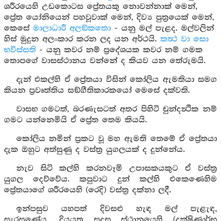
ශරීරයෙහි උඩකොටස ප්‍රේතයකු නොවන්නාක් මෙන්,
ප්‍රේත යෝනියෙන් පහවූවාක් මෙන්, දිව්‍ය පුත්‍රයෙක් මෙන්,
කෙසේ
මාලාධාරී අලඞ්කතො
- යනු මල් පැළද. මල්වලින්
හිස් මුදුන අලංකාර කරන ලද යන අර්ථයි.
කත්‍ථ වා සො
භවිස්සති
- යනු කවර නම් ප්‍රදේශයක කවර නම් ගමක
තොපගේ වාසස්ථානය වන්නේ ද කියව යන තේරුමයි.
දැන් එකල්හි ඒ ප්‍රේතයා විසින් කෝලිය ඇමතියා සමග
කියන ප්‍රවෘත්තිය සඞ්ගීතිකාරකයෝ මෙසේ දක්වති.
වාසභ ගමටත්, බරණැසටත් අතර පිහිටි චුන්දන්‍ථික නම්
ගමට යන්නෙමියි ඒ ප්‍රේත තෙම කියයි.
කෝලිය නමින් ප්‍රකට වූ මහ ඇමති තෙමේ ඒ ප්‍රේතයා
දැක ඔහුට අත්සුණු ද වස්ත්‍ර යුගලයක් ද දුන්නේය.
නැව සිටි කල්හි කරනවෑමි උපාසකයකුට ඒ වස්ත්‍ර
යුගල දෙව්වේය. කපුවාට දුන් කල්හි එකෙණෙහිම
ප්‍රේතයාගේ ශරීරයෙහි (රෙදි) වස්ත්‍ර දක්නා ලදී.
ඉන්පසුව යහපත් දිවසළු හැඳ මල් පැළැඳ,
සැරසුණේය. දියයුතු සුදුසු ස්ථානයෙහි (දක්ෂිණාර්භ