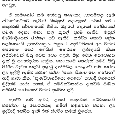
එළවුහ.
ඒ සාමණේර නම ඉන්පසු කලෙකද උපසම්පදා ලැබ
අර්හත්භාවයට පැමිණ භික්ෂූන් දොළොස් නමක් සමග
සානුවාසී පර්වතයෙහි විසීය. ඔහුගේ නෑයෝ පන්සියයක්
පමණ දෙනා නො කල කුසල් දහම් ඇතිව, මසුන්
මැරීමාදියෙන් රැස්කළ පව් ඇතිව, කළුරිය කොට ප්‍රේත
ලෝකයෙහි උපන්නාහුය. ඔහුගේ දෙමව්පියෝ අප විසින්
මෙතෙම පෙර ගෙයින් නෙරපන ලද්දෙයයි කියා
ලජ්ජාවෙන් ඔහු වෙත නො එළඹ, ඔහු වෙත සෙනෙහස
දැක් වූ සහෝදරයා යැවූහ. හෙතෙමෙ තෙරුන් ගමට පිඬු
පිණිස වැඩිය කල්හි දකුණු දණමඩල පොළවේ තබා කරන
ලද ඇදිලි ඇතිව තමන් දක්වා “මාතා පිතාච වො භන්නෙ”
ආදී ගාථා කීහ. “කුණ්ඩිනගරියො ථෙරො” යනාදී වශයෙන්
මුලින්ම ගාථා පහක්, ඒ සම්බන්ධතාවය දැක්වීම පිණිස
සඞ්ගීති කාරකයන් විසින් දක්වන ලදී.
කුණ්ඩී නම් නුවර, උපන් සානුවාසී පර්වතයෙහි
වසන්නා වූ පොට්ඨපාද නමින් හඳුන්වන වඩනා ලද
ශ්‍රද්ධාදී ඉන්ද්‍රිය ඇති එක් ස්ථවිර නමක් වූයේය.