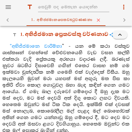
1. අභිජ‍්ජමානපෙතවත්‍ථුවණ‍්ණනා
1. අභිජ්ජමාන ප්‍රෙතවස්තු වර්ණනාව
“අභිජ්ජමානෙ වාරිම්හා
” - යන මේ කථා වස්තුව
ශාස්තෲන් වහන්සේ වේළුවනයෙහි වැඩ වසන කල්හි
එක්තරා වැදි ප්‍රේතයකු අරභයා වදාරණ ලදී. බරණැස්
නුවර බටහිර දිසාවෙහි ගඟින් එතෙර වාසභ නම් ගම
ඉක්මවා චුන්දත්‍ථික නම් ගමෙහි එක් වැද්දෙක් විසීය. ඔහු
කැලයෙහි මුවන් මරා යහපත් මස් අඟුරු මත පිස කා
ඉතිරි ඒවා කොල ගොටුවල බහා බැඳ කඳින් ගෙන ගමට
ආයේය. ඒ ගමැ බාල දරුවෝ ගම්දොර දී ඔහු දැක මට
මස් දෙව, මට මස් දෙවයි අත් දිගු කොට ලඟට දිවයති.
හෙතෙම ඔවුන්ට මස් ටික ටික දෙයි. ඉක්බිති එක් දවසක්
මස් නොලැබ, කොබෝලීල මල් පැළද මල් බොහෝවක්
අතින් ගෙන ගමට යන්නාවූ ඔහු ගම්දොර දී, මට දෙව මට
දෙවයි අත් ඔසවා ළගට දිවගියාහුය. හෙතෙම ඔවුන්ට එක
එක මල් පොකුර බැගින් දුන්හ.