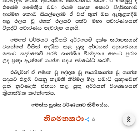
පිරිමැදීම කරති. ආරක්ෂාව සංවිධානය කරති. ඒ භික්ෂුහු ද
එසේම මෛත්‍රිය වඩා එයම පාදක කොට විදර්ශනාව
ආරම්භ කොට සියල්ලෝම ඒ වස් තුන් මස ඇතුළතදීම
අග්‍ර ඵලය වූ රහත් ඵලයට පත්ව මහා පවාරණයෙන්
විසුද්ධි පවාරණය පැවරූහ යනුයි.
මෙසේ ධර්මයට අධිපති අර්ථයෙහි දක්ෂ තථාගතයන්
වහන්සේ විසින් දේශිත කළ යුතු අර්ථයන් අනුගමනය
කොට හදවතෙහි පරම ශාන්තිය වින්දනය කොට පුරන
ලද ප්‍රඥා ඇත්තේ ශාන්ත පදය අවබෝධ කරති.
එබැවින් ඒ අමෘත වූ අද්භූත වූ ආර්‍ය්‍යකාන්ත වූ ශාන්ත
පදයට එළඹ වසනු කැමති නිර්මල ශීල සමාධි ප්‍රඥාවෙන්
යුත් නුවණැති ජනයා කළ යුතු අර්ථයන් විශේෂයෙන්
ක්‍රියාත්මක කරන්නේය.
මෙත්ත සුත්ත වර්ණනාව නිමියේය.
නිගමනකථා
මෙපමණකින් :