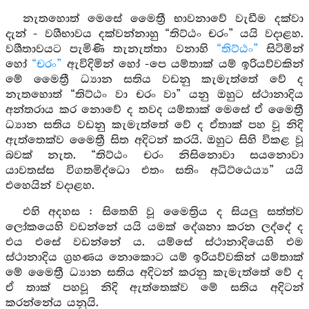
නැතහොත් මෙසේ මෛත්‍රී භාවනාවේ වැඩීම දක්වා
දැන් - වශීභාවය දක්වන්නාහු “තිට්ඨං චරං” යයි වදාළහ.
වශීතාවයට පැමිණි තැනැත්තා වනාහි
“තිට්ඨං”
සිටිමින්
හෝ
“චරං”
ඇවිදිමින් හෝ -පෙ යම්තාක් යම් ඉරියව්වකින්
මේ මෛත්‍රී ධ්‍යාන සතිය වඩනු කැමැත්තේ වේ ද
නැතහොත් “තිට්ඨං වා චරං වා” යනු ඔහුට ස්ථානාදිය
අන්තරාය කර නොවේ ද තවද යම්තාක් මෙසේ ඒ මෛත්‍රී
ධ්‍යාන සතිය වඩනු කැමැත්තේ වේ ද ඒතාක් පහ වූ නිදි
ඇත්තෙක්ව මෛත්‍රී සිත අදිටන් කරයි. ඔහුට සිහි විකළ වූ
බවක් නැත. “තිට්ඨං චරං නිසිනොවා සයනොවා
යාවතස්ස විගතමිද්ධො එතං සතිං අධිට්ඨෙය්‍ය” යයි
එහෙයින් වදාළහ.
එහි අදහස : සිතෙහි වූ මෛත්‍රිය ද සියලු සත්ත්ව
ලෝකයෙහි වඩන්නේ යයි යමක් දේශනා කරන ලද්දේ ද
එය එසේ වඩන්නේ ය. යම්සේ ස්ථානාදියෙහි එම
ස්ථානාදිය ග්‍රහණය නොකොට යම් ඉරියව්වකින් යම්තාක්
මේ මෛත්‍රී ධ්‍යාන සතිය අදිටන් කරනු කැමැත්තේ වේ ද
ඒ තාක් පහවූ නිදි ඇත්තෙක්ව මේ සතිය අදිටන්
කරන්නේය යනුයි.