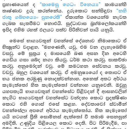
ප්‍රහාණයෙන් ද
“කාමෙසු ගෙධං විනෙය්‍ය”
කාමයන්හි
තෘෂ්ණාව දුරු කරන්නේය. දුරුකොට සන්සිඳුවා
“නහි
ජාතු ගබ්භය්‍යෙං පුනරෙති”
ඒකාන්ත වශයෙන්ම නැවත
ගැබක සැතපීමට නොඑයි. සුද්ධාවාස බ්‍රහ්මලෝකයන්හි
ඉපිද එහිම රහත් ඵලයට පත්ව පිරිනිවන් පායි යනුයි.
මෙසේ භාග්‍යවතුන් වහන්සේ දේශනාව නිමාකොට ඒ
භික්‍ෂූන්ට වදාළහ. “මහණෙනි, යවු, එම වන ලැහැබෙහිම
වසවු. මේ සූත්‍රය ද මාසයෙහි බණ අසන දින අටෙහි
ගෙඩිය ගසා ශබ්ද නගා කියවු. ධර්ම කථා කරවු. සාකච්ඡා
කරවු. අනුමෝදන් වවු. මේ කමටහන සේවනය කරවු.
වඩවු. බහුල වශයෙන් කරවු. ඒ අමනුෂ්‍යයෝ ද තොපට ඒ
භය ජනක අරමුණු නොදක්වන්නාහ. අනෙක් අතට අර්ථය
කැමැත්තෝ හිත කැමැත්තෝ වන්නාහ යනුවෙනි. ඔවුහු
යහපතැයි භාග්‍යවතුන් වහන්සේට පිළිවදන් දී ආසනවලින්
නැගිට භාග්‍යවතුන් වහන්සේට වන්දනා කොට ප්‍රදක්ෂිණා
කොට එහි ගොස් එසේ කළහ. දේවතාවෝ ස්වාමීන්
වහන්සේලා අපගේ අර්ථය කැමැත්තෝය. හිත කැමැතෝ
යයි හටගත් ප්‍රීති සොම්නස් ඇත්තෝ වී තමාම සෙනසුන්
අමදිති. උණුදිය පිළියෙල කොට දෙති. පිට පිරිමැදීම, පා