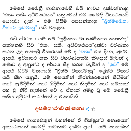
මෙසේ මෛත්‍රී භාවනාවෙහි වශී භාවය දක්වන්නාහු
“එතං සතිං අධිට්ඨෙය්‍ය” යනුවෙන් එම මෛත්‍රී විහාරයෙහි
යොදවා දැන් - එම විසීම පසසන්නාහු
“බ්‍රහ්මමෙතං
විහාරං ඉධමාහු”
යයි වදාළහ.
එහි අර්ථය : යම් මේ “සුඛිනො වා ඛෙමිනො හොන්තු”
යන්නෙහි සිට “එතං සතිං අධිට්ඨෙය්‍ය”දක්වා වර්ණනා
කරන ලද මෛත්‍රී විහාරයක් වේ ද
“එතං”
එය දිව්‍ය, බ්‍රහ්ම,
ආර්‍ය්‍ය, ඉරියාපථ යන සිව් විහරණයන්හි නිදොස් බැවින් ද
තමාට ද අනුන්ට ද අර්ථය සිදු කරන බැවින් ද
“ඉධ”
මේ
ආර්‍ය්‍ය ධර්ම විනයෙහි “බ්‍රහ්ම විහාරමාහු” ශ්‍රේෂ්ඨ විහාර
යයි කීහ යනුයි. යම් හෙයකින් නිරන්තරයෙන් සිටිමින්
හෝ ඇවිදිමින් හෝ හිදිමින් හෝ නිදමින් හෝ යම්තාක්
පහ වූ නිදි ඇත්තේ වේ ද ඒතාක් අමිශ්‍ර වූ මේ මෛත්‍රී
සතිය අදිටන් කරන්නේ ද එහෙයිනි.
දසමගාථාවණ්ණනා
මෙසේ භාග්‍යවතුන් වහන්සේ ඒ භික්ෂූන්ට නොයෙක්
ආකාරයෙන් මෛත්‍රී භාවනාව දක්වා දැන් - යම් හෙයකින්