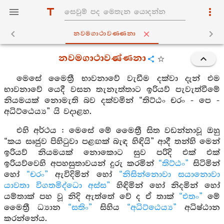
නවමගාථාවණ‍්ණනා
නවමගාථාවණ්ණනා
මෙසේ මෛත්‍රී භාවනාවේ වැඩීම දක්වා දැන් එම
භාවනාවේ යෙදී වසන තැනැත්තාට ඉරියව් පැවැත්වීමේ
නියමයක් නොමැති බව දක්වමින් “තිට්ඨං චරං - පෙ -
අධිට්ඨෙය්‍ය” යි වදාළහ.
එහි අර්ථය : මෙසේ මේ මෛත්‍රී සිත වඩන්නාවූ ඔහු
“කය සෘජුව පිහිටුවා පළඟක් බැඳ හිඳියි” ආදී තන්හි මෙන්
ඉරියව් නියමයක් නොකොට සුව පරිදි එක් එක්
ඉරියව්වෙහි අපහසුතාවයන් දුරු කරමින්
“තිට්ඨං”
සිටිමින්
හෝ
“චරං”
ඇවිදිමින් හෝ
“නිසින්නොවා සයානොවා
යාවතා විගතමිද්ධො අස්ස”
හිඳිමින් හෝ නිදමින් හෝ
යම්තාක් පහ වූ නිදි ඇත්තේ වේ ද ඒ තාක්
“එතං”
මේ
මෛත්‍රී ධ්‍යාන
“සතිං”
සිහිය
“අධිට්ඨෙය්‍ය”
අධිෂ්ඨාන
කරන්නේය.