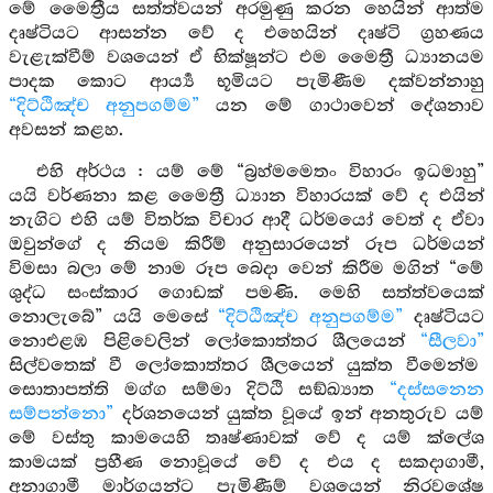
මේ මෛත්‍රීය සත්ත්වයන් අරමුණු කරන හෙයින් ආත්ම
දෘෂ්ටියට ආසන්න වේ ද එහෙයින් දෘෂ්ටි ග්‍රහණය
වැළැක්වීම් වශයෙන් ඒ භික්ෂූන්ට එම මෛත්‍රී ධ්‍යානයම
පාදක කොට ආර්‍ය්‍ය භූමියට පැමිණීම දක්වන්නාහු
“දිට්ඨිඤ්ච අනුපගම්ම”
යන මේ ගාථාවෙන් දේශනාව
අවසන් කළහ.
එහි අර්ථය : යම් මේ “බ්‍රහ්මමෙතං විහාරං ඉධමාහු”
යයි වර්ණනා කළ මෛත්‍රී ධ්‍යාන විහාරයක් වේ ද එයින්
නැගිට එහි යම් විතර්ක විචාර ආදී ධර්මයෝ වෙත් ද ඒවා
ඔවුන්ගේ ද නියම කිරීම් අනුසාරයෙන් රූප ධර්මයන්
විමසා බලා මේ නාම රූප බෙදා වෙන් කිරීම මගින් “මේ
ශුද්ධ සංස්කාර ගොඩක් පමණි. මෙහි සත්ත්වයෙක්
නොලැබේ” යයි මෙසේ
“දිට්ඨිඤ්ච අනුපගම්ම”
දෘෂ්ටියට
නොඑළඹ පිළිවෙලින් ලෝකොත්තර ශීලයෙන්
“සීලවා”
සිල්වතෙක් වී ලෝකොත්තර ශීලයෙන් යුක්ත වීමෙන්ම
සොතාපත්ති මග්ග සම්මා දිට්ඨි සඞ්ඛ්‍යාත
“දස්සනෙන
සම්පන්නො”
දර්ශනයෙන් යුක්ත වූයේ ඉන් අනතුරුව යම්
මේ වස්තු කාමයෙහි තෘෂ්ණාවක් වේ ද යම් ක්ලේශ
කාමයක් ප්‍රහීණ නොවූයේ වේ ද එය ද සකදාගාමී,
අනාගාමී මාර්ගයන්ට පැමිණීම් වශයෙන් නිරවශේෂ