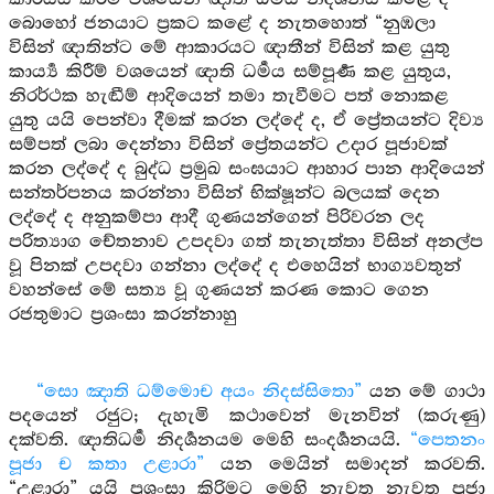
බොහෝ ජනයාට ප්‍රකට කළේ ද නැතහොත් “නුඹලා
විසින් ඥාතින්ට මේ ආකාරයට ඥාතීන් විසින් කළ යුතු
කාර්‍ය්‍ය කිරීම් වශයෙන් ඥාති ධර්‍මය සම්පූර්‍ණ කළ යුතුය,
නිරර්ථක හැඬීම් ආදියෙන් තමා තැවීමට පත් නොකළ
යුතු යයි පෙන්වා දීමක් කරන ලද්දේ ද, ඒ ප්‍රේතයන්ට දිව්‍ය
සම්පත් ලබා දෙන්නා විසින් ප්‍රේතයන්ට උදාර පූජාවක්
කරන ලද්දේ ද බුද්ධ ප්‍රමුඛ සංඝයාට ආහාර පාන ආදියෙන්
සන්තර්පනය කරන්නා විසින් භික්ෂූන්ට බලයක් දෙන
ලද්දේ ද අනුකම්පා ආදී ගුණයන්ගෙන් පිරිවරන ලද
පරිත්‍යාග චේතනාව උපදවා ගත් තැනැත්තා විසින් අනල්ප
වූ පිනක් උපදවා ගන්නා ලද්දේ ද එහෙයින් භාග්‍යවතුන්
වහන්සේ මේ සත්‍ය වූ ගුණයන් කරණ කොට ගෙන
රජතුමාට ප්‍රශංසා කරන්නාහු
“සො ඤාති ධම්මොච අයං නිදස්සිතො”
යන මේ ගාථා
පදයෙන් රජුට; දැහැමි කථාවෙන් මැනවින් (කරුණු)
දක්වති. ඥාතිධර්‍ම නිදර්‍ශනයම මෙහි සංදර්‍ශනයයි.
“පෙතනං
පූජා ච කතා උළාරා”
යන මෙයින් සමාදන් කරවති.
“උළාරා” යයි ප්‍රශංසා කිරිමට මෙහි නැවත නැවත පූජා