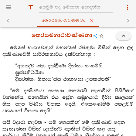
තෙරසමගාථාවණ‍්ණනා
තෙරසමගාථාවණ්ණනා
මෙසේ භාග්‍යවතුන් වහන්සේ රජතුමා විසින් දෙන ලද
දක්‍ෂිණාවෙහි සාර්ථකභාවය දක්වන්නාහු :
“අයඤ්ච ඛො දක්ඛිණා දින්නා සංඝම්හි
සුප්පතිට්ඨිතා
දීඝරත්තං හිතාය’ස්ස ඨානසො උපකප්පති”
“මේ දක්‍ෂිණාව සංඝයා කෙරෙහි මැනවින් පිහිටියේ
වන්නේය. එහෙයින් එය ප්‍රේත සමූහයාට දීර්ඝ කාලයක්
හිත සැප පිණිස විපාක දෙයි. එකෙණෙහිම පහළවීම්
වශයෙන් විපාක දෙයි”
යයි වදාරා නැවත - යම් හෙයකින් මේ දක්‍ෂිණාව දෙන
තැනැත්තා විසින් ඥාතීන්ට ඥාතීන් විසින් කළ යුතු
කාර්යය කිරීම් වශයෙන් ඥාති ධර්‍මය නිදර්‍ශනය කළේ ද