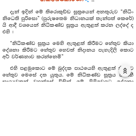
දැන් ඉදින් මේ තිරොකුඩ්ඩ සූත්‍රයෙන් අනතුරුව “නිධිං
නිධෙති පුරිසො” (පුරුෂතෙම නිධානයක් තැන්පත් කෙරේ)
යි ආදී වශයෙන් නිධිකණ්ඩ සූත්‍රය ඇතුළත් කරන ලද්දේ ද
එහි :
“නිධිකණ්ඩ සූත්‍රය මෙහි ඇතුළත් කිරීමට හේතුව කියා
දේශනා කිරීමට හේතුව හෙවත් නිදානය පැහැදිලි කොට
අර්‍ථ වර්ණනාව කරන්නෙමි”
එහි පළමුකොට මේ ඛුද්දක පාඨයෙහි ඇතුළත් කිරීමට
හේතුව මෙසේ දත යුතුය. මේ නිධිකණ්ඩ සූත්‍රය වනාහී
භාග්‍යවතුන් වහන්සේ විසින් මේ පිළිවෙලට දේශනා
නොකරන ලද්දේ නමුදු යම්හෙයකින් අනුමෝදනා
වශයෙන් දේශනා කළ තිරොකුඩ්ඩ සූත්‍රයෙහි (මේ පුණ්‍ය
නිධානය) නියම කරන ලද්දේ ද එහෙයින් මෙහි ඇතුළත්
කරන ලදී. නැතහොත් තිරෝකුඩ්ඩ සූත්‍රයෙන් පිනෙන්
තොර වූවන්ගේ විපත්තිය දක්වා මේ නිධිකණ්ඩ සූත්‍රයෙන්
කළ පින් ඇත්තන්ගේ සම්පත්තිය දැක්වීම සඳහා ද මේ
සූත්‍රය මෙහි ඇතුළත් කරන ලද්දේ යයි දත යුතුය. මේ
මෙය මෙහි ඇතුළත් කිරීමේ හේතුවයි.