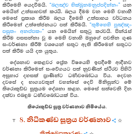
කිරීමෙහි යෙදවීමයි.
“බලඤ්ච භික්ඛුනමනුප්පදින්නං”
යන
මෙයින් උත්සාහවත් කරයි. බලය දීමම වන මෙහි වනාහී
මෙසේ ප්‍රකාශ කිරීම බලය දීමෙහි උත්සාහය වර්ධනය
කිරීමෙන් උත්තේජනයට පත් කිරීමයි.
“තුම්හෙහි පුඤ්ඤං
පසුතං අනප්පකං”
යන මෙයින් සතුටු කරවයි. පින්රැස්
කිරීම පසසන්නා වූ ම මෙහි වනාහි ඔහුගේ පවතින ගුණ
සංවර්ණනා කිරීම් වශයෙන් සතුට ඇති කිරීමෙන් සතුටට
පත් කිරීම යයි දත යුතුය.
දේශනාව කෙළවර ප්‍රේත විෂයෙහි ඉපදීමේ ආදීනව
වර්ණනා කිරිමෙන් සංවේගයට පත් නුවණින් ස්ථිරව පිහිටි
අසූහාර දහසක් ප්‍රාණින්ට ධර්‍මාවබෝධය විය. දෙවන
දවසේ ද භාග්‍යවතුන් වහන්සේ දෙවි මිනිසුන්ට මේ
තිරොකුඩ්ඩ සූත්‍රයම දේශනා කළහ. මෙසේ සත්වෙනි දින
දක්වා එබඳුම ධර්‍මාවබෝධයක් විය.
තිරොකුඩ්ඩ සූත්‍ර වර්ණනාව නිමියේය.
8. නිධිකණ්ඩ සූත්‍රය වර්ණනාව
නික්ඛෙපකාරණං