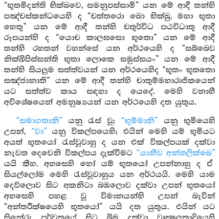
“භූතමිදන්ති භික්ඛවෙ, සමනුපස්සාමි” යන මේ ආදී තන්හි
පඤ්චස්කන්ධයෙහි ද “චත්තරො ඛො භික්ඛු, මහා භූතා
හෙතු” යන මේ ආදී තන්හි චතුර්විධ පඨවිධාතු ආදී
රූපයන්හි ද “යොච කාලඝසො භූතො” යන මේ ආදී
තන්හි රහතන් වහන්සේ යන අර්ථයෙහි ද “සබ්බෙව
නික්ඛිපිස්සන්ති භූතා ලොකෙ සමුස්සයං” යන මේ ආදී
තන්හි සියලුම සත්ත්වයන් යන අර්ථයෙහිද “භූතං භූතතො
සඤ්ජානාති” යන මේ ආදී තන්හි චාතුම්මහාරාජිකයෙන්
යට සත්ත්ව කාය සඳහා ද යෙදේ. මෙහි වනාහී
අවිශේෂයෙන් අමනුෂ්‍යයන් යන අර්ථයෙහි දත යුතුය.
“සමාගතානි”
යනු රැස් වූ;
“භුම්මානි”
යනු භූමියෙහි
උපන්,
“වා”
යනු විකල්පයෙහි; එයින් මෙහි යම් භූමියට
අයත් භූතයෝ රැස්වූවාහු ද යන එක් විකල්පයක් දක්වා
නැවත දෙවෙනි විකල්පය දැක්වීමට
“යානීව අන්තලික්ඛෙ”
යයි කීහ. අහසෙහි හෝ යම් භූතයෝ උපන්නාහු ද ඒ
සියල්ලෝම මෙහි රැස්වූවාහුය යන අර්ථයයි. මෙහි යාම
දෙව්ලොව සිට අකනිටා බඹලොව දක්වා උපන් භූතයෝ
අහසෙහි පහළ වූ විමානයන්හි උපන් බැවින්
“අන්තරීක්ෂයෙහි භූතයෝ” යයි දත යුතුය. එයින් යට
සිනේරු පර්වතයේ සිට බිම දක්වා වෘක්‍ෂලතාදියෙහි