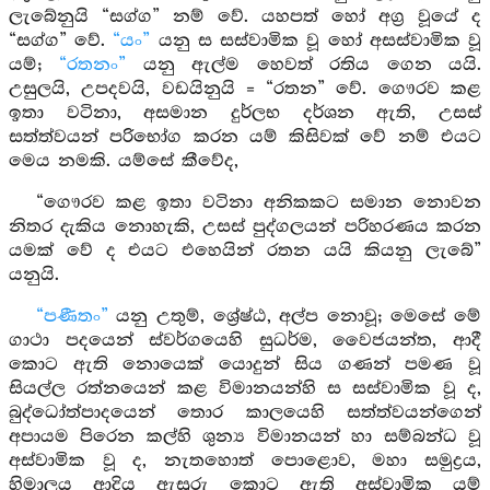
ලැබේනුයි “සග්ග” නම් වේ. යහපත් හෝ අග්‍ර වූයේ ද
“සග්ග” වේ.
“යං”
යනු ස සස්වාමික වූ හෝ අසස්වාමික වූ
යම්;
“රතනං”
යනු ඇල්ම හෙවත් රතිය ගෙන යයි.
උසුලයි, උපදවයි, වඩයිනුයි = “රතන” වේ. ගෞරව කළ
ඉතා වටිනා, අසමාන දුර්ලභ දර්ශන ඇති, උසස්
සත්ත්වයන් පරිභෝග කරන යම් කිසිවක් වේ නම් එයට
මෙය නමකි. යම්සේ කීවේද,
“ගෞරව කළ ඉතා වටිනා අනිකකට සමාන නොවන
නිතර දැකිය නොහැකි, උසස් පුද්ගලයන් පරිහරණය කරන
යමක් වේ ද එයට එහෙයින් රතන යයි කියනු ලැබේ”
යනුයි.
“පණීතං”
යනු උතුම්, ශ්‍රේෂ්ඨ, අල්ප නොවූ; මෙසේ මේ
ගාථා පදයෙන් ස්වර්ගයෙහි සුධර්ම, වෛජයන්ත, ආදී
කොට ඇති නොයෙක් යොදුන් සිය ගණන් පමණ වූ
සියල්ල රත්නයෙන් කළ විමානයන්හි ස සස්වාමික වූ ද,
බුද්ධෝත්පාදයෙන් තොර කාලයෙහි සත්ත්වයන්ගෙන්
අපායම පිරෙන කල්හි ශුන්‍ය විමානයන් හා සම්බන්ධ වූ
අස්වාමික වූ ද, නැතහොත් පොළොව, මහා සමුද්‍රය,
හිමාලය ආදිය ඇසුරු කොට ඇති අස්වාමික යම්