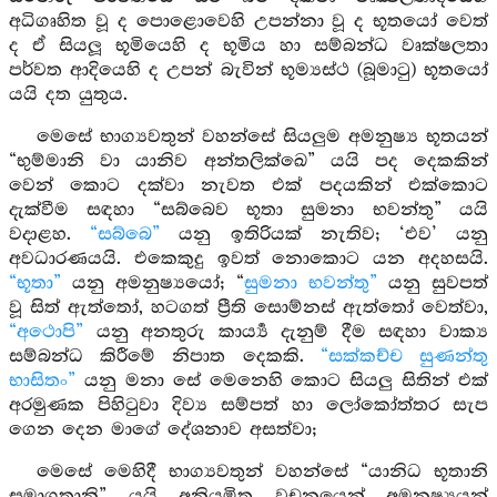
අධිගෘහිත වූ ද පොළොවෙහි උපන්නා වූ ද භූතයෝ වෙත්
ද ඒ සියලූ භූමියෙහි ද භූමිය හා සම්බන්ධ වෘක්ෂලතා
පර්වත ආදියෙහි ද උපන් බැවින් භූම්‍යස්ථ (බූමාටු) භූතයෝ
යයි දත යුතුය.
මෙසේ භාග්‍යවතුන් වහන්සේ සියලුම අමනුෂ්‍ය භූතයන්
“භුම්මානි වා යානිව අන්තලික්ඛෙ” යයි පද දෙකකින්
වෙන් කොට දක්වා නැවත එක් පදයකින් එක්කොට
දැක්වීම සඳහා “සබ්බෙව භූතා සුමනා භවන්තු” යයි
වදාළහ.
“සබ්බෙ”
යනු ඉතිරියක් නැතිව; ‘එව’ යනු
අවධාරණයයි. එකෙකුදු ඉවත් නොකොට යන අදහසයි.
“භූතා”
යනු අමනුෂ්‍යයෝ; “
සුමනා භවන්තු”
යනු සුවපත්
වූ සිත් ඇත්තෝ, හටගත් ප්‍රීති සොම්නස් ඇත්තෝ වෙත්වා,
“අථොපි”
යනු අනතුරු කාර්‍ය්‍ය දැනුම් දීම සඳහා වාක්‍ය
සම්බන්ධ කිරීමේ නිපාත දෙකකි.
“සක්කච්ච සුණන්තු
භාසිතං”
යනු මනා සේ මෙනෙහි කොට සියලු සිතින් එක්
අරමුණක පිහිටුවා දිව්‍ය සම්පත් හා ලෝකෝත්තර සැප
ගෙන දෙන මාගේ දේශනාව අසත්වා;
මෙසේ මෙහිදී භාග්‍යවතුන් වහන්සේ “යානිධ භූතානි
සමාගතානි” යයි අනියමිත වචනයෙන් අමනුෂ්‍යයන්