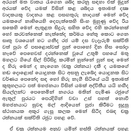
අරයන් මත වාතය රැගෙන ශබ්ද කරනු සඳහා එක් මුදුන්
අරයක් වේද යමක් විසින් කළ ශබ්දය ඉතාමත් දක්‍ෂ
වාදකයකු වාදනය කළ පසඟතුරු නාදයක් මෙන් වේද
යමකගේ නාභියෙහි දෙපැත්තෙහි සිංහ මුහුණු වේද රිය
සකෙහි මෙන් ඇතුළත සිදුරු සහිත වේද එහි කරන්නෙක්
හෝ කරවන්නෙක් නැත්තේද කර්මය හේතු කොට ගෙන
සෘතු වශයෙන් හට ගනීද රජ යම් දස වැදෑරුම් සක්විති
වත් පුරා ඒ පසළොස්වක් පුන් පොහෝ දින හිස සෝදා
නෑවේ පෙහෙවස් දරන්නෙක් වූයේ උතුම් පහයේ මතු
මහලට ගියේ සිල් පිරිසිදු කරමින් හුන්නේ පුන් සඳ මෙන්
ද හිරු මෙන් ද නැගෙන (චක්‍ර රත්නය) දකී ද යමකගේ
හඬ දොළොස් යොදුනක සිට අසනු ලැබේද යොදුනක සිට
වර්ණය පෙනේද සඳ හෝ හිරු නැගී සිටියේ යයි ඉතාමත්
කුතුහලයට පත් මහජනයා විසින් යමක් අද්විතීය යයි හඟීද
සියල්ලන්ට පෙනෙමින් නගරය මතින් පැමිණ රජුගේ
ඇතුල් පුරයට පෙරදිගින් වඩා උස් පහත් නොවී
මහජනයාට සුවඳ මල් ආදියෙන් පූජා කිරීමට සුදුසු
ස්ථානයක අකුර ගැසූ කලක මෙන් සිටීද එබඳ චක්‍ර
රත්නයක් සක්විති රජුට පහළ වේ.
ඒ චක්‍ර රත්නයම අනුව යමින් හස්ති රත්නයක් පහළ