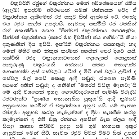
චක්‍රවර්ති රජුගේ චක්‍රරත්නය මෙන් අවිශේෂයෙන් රතිය
(ඇල්ම) ඉපදවීම් අර්ථයෙන් යමක් රත්නයක් වේද ඒ
චක්‍රරත්නය දැකීමෙන් රජ සතුටු සිත් ඇත්තේ වේ. එසේද
එය රජුට ඇල්ම උපදවයි. නැවතද සක්විති රජ වමතින්
රන් කෙණ්ඩිය ගෙන “පින්වත් චක්‍රරත්නය පෙරළේවා,
පින්වත් චක්‍රරත්නය (සතර මහ දිවයින්) ජය ගනීවා”යි කියා
දකුණතින් දිය ඉසියි. ඉක්බිති චක්‍රරත්නය පසඟතුරු නද
මෙන් මිහිරි හඬ නිකුත් කරමින් අහසින් පෙර දිගට යයි.
සක්විති රජද චක්‍රානුභාවයෙන් දොළොස් යොදුනක්
පැතුරුණු චතුරංගනී සේනාව සමඟ නොඋස්ව
නොපහත්ව උස් ගස්වලට යටින් ද මිටි ගස් වලට උඩින් ද
ගස්වල මල් ගෙඩි කොළ ආදි පඬුරු රැගෙන පැමිණි
අයගේ අතින් පඬුරු ද ගනිමින් “මහරජ වඩිනු මැනවැ”යි
මේ ආදී වශයෙන් ඉහළ ගෞරවාදරයෙන් පැමිණි විරුද්ධ
රජවරුන්ට “ප්‍රාණය නොනැසිය යුතුය”යි ආදී ක්‍රමයට
අනුශාසනා කරමින් ඒ චක්‍රරත්නය අනුව යයි. යම් තැනක
රජතුමා අනුභව කරනු කැමැත්තේ ද දිවා සැතපීම කරනු
කැමැත්තේ ද එහි චක්‍ර රත්නය අහසින් බැස ජලය ආදී
සියලු කෘත්‍ය කිරීමට සුදුසු සම භූමි භාගයක අකුර
ගැසුවාක් මෙන් සිටී. නැවත රජුට පිටත් වීමට සිත් උපන්