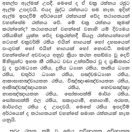
අනල්ප ඇල්මක් උපදී. මෙසේ ද ඒ චක්‍ර රත්නය රජුට
ඇල්ම උපදවයි. එයද බුද්ධ රත්නයට සම නැත. ඉදින්
ඇල්ම ඉපදවීම් අර්ථයෙන් රත්නයක් වේද තථාගතයන්
වහන්සේම රත්නය වේ. මේ චක්‍ර රත්නය කුමක්
කරන්නේද? තථාගතයන් වහන්සේ වනාහි යම් දිව්‍යමය
රතියකින් යුක්ත වේද චක්‍රරත්නදී සියලු රත්නයන්ගෙන්
හටගත් චක්‍රවර්ති රතිය එයින් භාගයක් හෝ දහසයෙන්
පංගුවක් හෝ එයින් භාගයක් හෝ නොවටී. තමන්
වහන්සේගේ අවවාදය අනුව ක්‍රියා කරන අසඞ්ඛ්‍ය වූ දෙවි
මිනිසුන්ට ඉහත කී රතියට වඩා උත්තරීතර වූ ද ප්‍රණීතතර
වූ ද ප්‍රථමධ්‍යන රතිය, දුතිය ධ්‍යාන රතිය, තෘතිය ධ්‍යන
රතිය, චතුර්ථ ධ්‍යාන රතිය, පඤ්චමධ්‍යාන රතිය,
ආකාසානඤ්චායතන රතිය, විඤ්ඤාණඤ්චායතන රතිය,
ආකිඤ්චඤ්ඤායතන රතිය, නෙවසඤ්ඤා
නාසඤ්ඤායතන රතිය, සෝතාපත්ති මාර්ග රතිය,
සෝතාපත්ති ඵල රතිය, සකදාගාමී, අනාගාමි, අරහත,
මාර්ගඵල රතිය ද උපදවයි. මෙසේ රතිය ඉපදවීම්
අර්ථයෙන් ද තථාගතයන් වහන්සේ සමාන රත්නයක් නැත
යනුයි.
තවද රතන නම් වූ මෙය සවිඥානක අවිඥානක