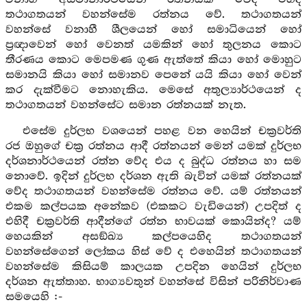
තථාගතයන් වහන්සේම රත්නය වේ. තථාගතයන්
වහන්සේ වනාහී ශීලයෙන් හෝ සමාධියෙන් හෝ
ප්‍රඥාවෙන් හෝ වෙනත් යමකින් හෝ තුලනය කොට
තීරණය කොට මෙපමණ ගුණ ඇත්තේ කියා හෝ මොහුට
සමානයි කියා හෝ සමානව පෙනේ යයි කියා හෝ වෙන්
කර දැක්වීමට නොහැකිය. මෙසේ අතුල්‍යාර්ථයෙන් ද
තථාගතයන් වහන්සේට සමාන රත්නයක් නැත.
එසේම දුර්ලභ වශයෙන් පහළ වන හෙයින් චක්‍රවර්ති
රජ ඔහුගේ චක්‍ර රත්නය ආදී රත්නයන් මෙන් යමක් දුර්ලභ
දර්ශනාර්ථයෙන් රත්න වේද එය ද බුද්ධ රත්නය හා සම
නොවේ. ඉදින් දුර්ලභ දර්ශන ඇති බැවින් යමක් රත්නයක්
වේද තථාගතයන් වහන්සේම රත්නය වේ. යම් රත්නයන්
එකම කල්පයක අනේකව (එකකට වැඩියෙන්) උපදිත් ද
එහිදී චක්‍රවර්ති ආදීන්ගේ රත්න භාවයක් කොයින්ද? යම්
හෙයකින් අසඞ්ඛ්‍ය කල්පයෙහිද තථාගතයන්
වහන්සේගෙන් ලෝකය හිස් වේ ද එහෙයින් තථාගතයන්
වහන්සේම කිසියම් කාලයක උපදින හෙයින් දුර්ලභ
දර්ශන ඇත්තාහ. භාග්‍යවතුන් වහන්සේ විසින් පරිනිර්වාණ
සමයෙහි :-