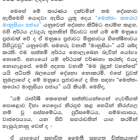
මෙසේ මේ කාරණය දක්වමින් තම දේශනාව
ඇසීමෙහි යොදවා ඇසිය යුතු දෙය
“මෙත්තං කරොථ
මානුසියා පජාය”
යනුවෙන් දේශනා කිරීමට ආරම්භ කළහ.
එහි අර්ථය උවදුරු තුනකින් පීඩාවට පත් යම් මේ මනුෂ්‍ය
ප්‍රජාවක් වේ ද ඒ මනුෂ්‍ය ප්‍රජාවට මිත්‍රභාවය හිතේෂීභාවය
පිහිටුවවු” යනුවෙනි. සමහරු වනාහී “මානුසියං” යයි ශබ්ද
කරති. එම සත්තමී අර්ථය නොලැබෙන බැවින් යෝග්‍ය
නොවේ. අන්‍යයෝ යම් අර්ථයක් වර්ණනා කරත්ද එයද
නොගැළපේ. මෙහි අදහස වනාහී “මම බුදුන් වහන්සේ”
යයි අධිපති බලයෙන් දේශනා නොකරමි. එසේ වුවත්
නුඹලාගේ ද මේ මනුෂ්‍ය ප්‍රජාවගේ ද හිත සඳහා “මෙත්තං
කරොථ මානුසියා පජාය” යයි කියමි. මෙහිද,
“යම් රාජර්ෂී කෙනෙක් සත්ත්වයන්ගෙන් ගැවසීගත්
පොළොව දිනා ගෙදොර නිරගුළු කළ හෙයින් නිරග්ගල
නම් වූ සස්සමේධය, පුරිසමේධය, සම්මාපාසය,
වාජපෙය්‍යය, යන සිව් සඟරාවතින් යාග කරමින්
හැසුරුනාහු වෙත් ද -
ඒ යාගයෝ සුභාවිත මෛත්‍රී සහගත චිත්තයාගේ