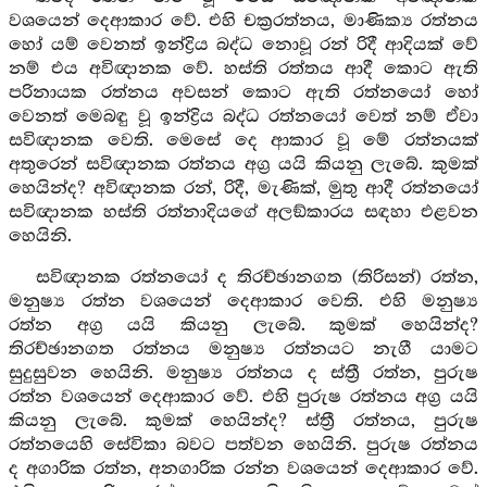
වශයෙන් දෙආකාර වේ. එහි චක්‍රරත්නය, මාණික්‍ය රත්නය
හෝ යම් වෙනත් ඉන්ද්‍රිය බද්ධ නොවූ රන් රිදී ආදියක් වේ
නම් එය අවිඥානක වේ. හස්ති රත්තය ආදී කොට ඇති
පරිනායක රත්නය අවසන් කොට ඇති රත්නයෝ හෝ
වෙනත් මෙබඳු වූ ඉන්ද්‍රිය බද්ධ රත්නයෝ වෙත් නම් ඒවා
සවිඥානක වෙති. මෙසේ දෙ ආකාර වූ මේ රත්නයක්
අතුරෙන් සවිඥානක රත්නය අග්‍ර යයි කියනු ලැබේ. කුමක්
හෙයින්ද? අවිඥානක රන්, රිදී, මැණික්, මුතු ආදී රත්නයෝ
සවිඥානක හස්ති රත්නාදියගේ අලඞ්කාරය සඳහා එළවන
හෙයිනි.
සවිඥානක රත්නයෝ ද තිරච්ඡානගත (තිරිසන්) රත්න,
මනුෂ්‍ය රත්න වශයෙන් දෙආකාර වෙති. එහි මනුෂ්‍ය
රත්න අග්‍ර යයි කියනු ලැබේ. කුමක් හෙයින්ද?
තිරච්ඡානගත රත්නය මනුෂ්‍ය රත්නයට නැගී යාමට
සුදුසුවන හෙයිනි. මනුෂ්‍ය රත්නය ද ස්ත්‍රී රත්න, පුරුෂ
රත්න වශයෙන් දෙආකාර වේ. එහි පුරුෂ රත්නය අග්‍ර යයි
කියනු ලැබේ. කුමක් හෙයින්ද? ස්ත්‍රී රත්නය, පුරුෂ
රත්නයෙහි සේවිකා බවට පත්වන හෙයිනි. පුරුෂ රත්නය
ද අගාරික රත්න, අනගාරික රන්න වශයෙන් දෙආකාර වේ.