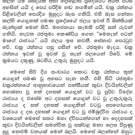
කල්හි යම් ශබ්දයක් අසා දොළොස් ප්‍රදේශයට අයත් පිරිස
අහසින් යයි ද පෙර පරිදිම හඬ නගමින් යයි. චක්‍ර රත්නය
පිළිවෙලින් පෙරදිග මුහුදට බැස ගනියි. එහි බැස ගන්නා
කල්හි යොදුනක් පමණ ප්‍රදේශයේ ජලය ඉවත් වී බිත්තියක්
බැන්ඳාක් මෙන් සිටී. මහජනයා කැමති පරිදි සත් රුවන්
ගනියි. නැවත රජතුමා කෙණ්ඩිය ගෙන “මෙතැන් පටන්
මාගේ රාජ්‍යය” යයි ජලය ඉස නවතී. සේනාව පෙරටුව
වේ. චක්‍ර රත්නය පසු පසින් වේ. රජතුමා මැදය. චක්‍ර
රත්නය ඉවත් වූ ඉවත් වූ තැන් ජලයෙන් පිරේ. මේ
ක්‍රමයට දකුණු, බටහිර, උතුරු මුහුදට යයි.
මෙසේ සිව් දිග සංචාරය කොට චක්‍ර රත්නය තුන්
යොදුන් පමණ වූ අහසට පැන නගී. එහි සිටි රජතුමා
චක්‍රරත්නයේ ආනුභාවයෙන් පන්සීයක් කුඩා දිවයින්වලින්
හොබනා වූ හත් දහසක් යොදුන් වට වූ පූර්ව විදේහ
රාජ්‍යය ද එසේම අට දහසක් යොදුන් වට වූ උතුරුකුරු
රාජ්‍යය ද සත් දහසක් යොදුනින් වටවූ අපගෝයාන
රාජ්‍යය ද දස දහසක් යොදුන් වට වූ ජම්බුද්වීප රාජ්‍යය ද
වශයෙන් මෙසේ සතර මහා ද්වීපයන්ගෙන් හා දෙදහසක්
කුඩා දිවයින්වලින් සමන්විත වූ සක්වළ මනා ලෙස පිපුණු
සුදු නෙළුම් වනයක් මෙන් බලයි. මෙසේ බලන්නේ ඔහුට