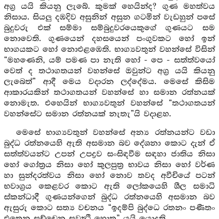
අග්‍ර යයි කියනු ලැබේ. කුමක් හෙයින්ද? ගුණ මහත්වය
නිසාය. සියලු දඹදිව අසුනින් අසුන ගටමින් වැඩහුන් පසේ
බුදුවරු එක් සම්මා සම්බුදුවරයෙකුගේ ගුණයට සම
නොවෙති. ගුණයෙන් දහසයෙන් පංගුවකට හෝ ඉන්
භාගයකට හෝ නොඑළඹෙති. භාග්‍යවතුන් වහන්සේ විසින්
“මහණෙනි, යම් පමණ පා නැති හෝ - පෙ - සත්ත්වයෝ
වෙත් ද තථාගතයන් වහන්සේ ඔවුන්ට අග්‍ර යයි කියනු
ලැබෙත්” ආදී මෙය වදාරන ලද්දේමය. මෙසේ කිසිම
ආකාරයකින් තථාගතයන් වහන්සේ හා සමාන රත්නයක්
නොමැත. එහෙයින් භාග්‍යවතුන් වහන්සේ “තථාගතයන්
වහන්සේට සමාන රත්නයක් නැතැ”යි වදාළහ.
මෙසේ භාග්‍යවතුන් වහන්සේ අන්‍ය රත්නයන්ට වඩා
බුද්ධ රත්නයෙහි ඇති අසමාන බව දේශනා කොට දැන් ඒ
සත්ත්වයන්ට උපන් උපද්‍රව සංසිඳවීම සඳහා ජාතිය නිසා
හෝ ගෝත්‍රය නිසා හෝ කුලපුත්‍ර භාවය නිසා හෝ වර්ණ
හා සුන්දරත්වය නිසා හෝ නොව තවද අවීචියේ පටන්
භවාග්‍රය කෙළවර කොට ඇති ලෝකයෙහි ශීල සමාධි
ස්කන්ධාදී ගුණයන්ගෙන් බුද්ධ රත්නයෙහි අසමාන බව
ඇසුරු කොට සත්‍ය වචනය “ඉදම්පි බුද්ධෙ රතනං පණීතං
එතෙන සච්චෙන සුවත්‍ථි හොතු” යයි යොදති.