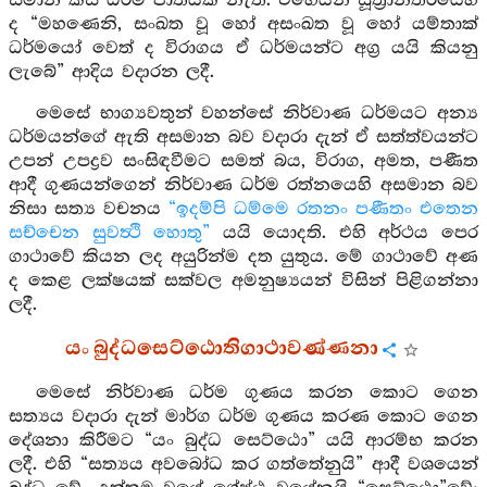
සමාන කිසි ධර්ම ජාතියක් නැත. එහෙයින් සූත්‍රාන්තරයෙහි
ද “මහණෙනි, සංඛත වූ හෝ අසංඛත වූ හෝ යම්තාක්
ධර්මයෝ වෙත් ද විරාගය ඒ ධර්මයන්ට අග්‍ර යයි කියනු
ලැබේ” ආදිය වදාරන ලදී.
මෙසේ භාග්‍යවතුන් වහන්සේ නිර්වාණ ධර්මයට අන්‍ය
ධර්මයන්ගේ ඇති අසමාන බව වදාරා දැන් ඒ සත්ත්වයන්ට
උපන් උපද්‍රව සංසිඳවීමට සමත් බය, විරාග, අමත, පණීත
ආදී ගුණයන්ගෙන් නිර්වාණ ධර්ම රත්නයෙහි අසමාන බව
නිසා සත්‍ය වචනය
“ඉදම්පි ධම්මෙ රතනං පණීතං එතෙන
සච්චෙන සුවත්‍ථි හොතු”
යයි යොදති. එහි අර්ථය පෙර
ගාථාවේ කියන ලද අයුරින්ම දත යුතුය. මේ ගාථාවේ අණ
ද කෙළ ලක්ෂයක් සක්වල අමනුෂ්‍යයන් විසින් පිළිගන්නා
ලදී.
යං බුද්ධසෙට්ඨොතිගාථාවණ්ණනා
මෙසේ නිර්වාණ ධර්ම ගුණය කරන කොට ගෙන
සත්‍යය වදාරා දැන් මාර්ග ධර්ම ගුණය කරණ කොට ගෙන
දේශනා කිරීමට “යං බුද්ධ සෙට්ඨො” යයි ආරම්භ කරන
ලදී. එහි “සත්‍යය අවබෝධ කර ගත්තේනුයි” ආදී වශයෙන්