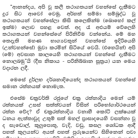
“ආනන්දය, අපි වූ කලී තථාගතයන් වහන්සේ දැකීමට
දුර සිට ආවෝ වෙමු. අර්හත් සම්මා සම්බුද්ධ වූ
තථාගතයන් වහන්සේලා කිසි කලෙකින්ම (බොහෝ කල්
ඉක්ම) ලොව පහළ වෙත්. අද රෑ අළුයම් වේලෙහි
තථාගතයන් වහන්සේගේ පිරිනිවීම වන්නේය. මේ මහ
තෙදැති මහණ භාග්‍යවතුන් වහන්සේ ඉදිරියෙහි
(උන්වහන්සේ) මුවා කරමින් සිටියේ වෙයි. (එහෙයින්) අපි
(මේ) අවසාන කාලයෙහි තථාගතයන් වහන්සේ දැකීමට
නොලබමු”යි (දීඝ නිකාය - පරිනිබ්බාන සූත්‍රය) යන මෙය
වදාරන ලදී.
මෙසේ දුර්ලභ දර්ශනාදියෙන්ද තථාගතයන් වහන්සේ
සමාන රත්නයක් නොමැත.
එසේම චක්‍රවර්ති රජුගේ චක්‍ර රත්නාදිය මෙන් යම්
රත්නයක් උසස් සත්ත්වයන් විසින් පරිභෝගාර්ථයෙන්
රත්න වේද? ඒ චක්‍රරත්නාදිය වනාහී කෝටි ලක්ෂයක්
ධනය ඇත්තාවූද උතුම් සත් මහල් ප්‍රාසාදයෙහි වසන්නා වූ
ද සැඩොල්, කුලුපොතු, වැදි, වඩු, කසල ශෝධක ආදී
පහත් කුලයන්ට අයත් පහත් පුරුෂයන්ට සිහිනෙන් පවා