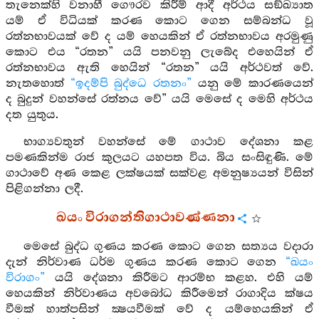
තැනෙක්හි වනාහී ගෞරව කිරීම් ආදී අර්ථය සඞ්ඛ්‍යාත
යම් ඒ විධියක් කරණ කොට ගෙන සම්බන්ධ වූ
රත්නභාවයක් වේ ද යම් හෙයකින් ඒ රත්නභාවය අරමුණු
කොට එය “රතන” යයි පනවනු ලැබේද එහෙයින් ඒ
රත්නභාවය ඇති හෙයින් “රතන” යයි අර්ථවත් වේ.
නැතහොත්
“ඉදම්පි බුද්ධෙ රතනං”
යනු මේ කාරණයෙන්
ද බුදුන් වහන්සේ රත්නය වේ” යයි මෙසේ ද මෙහි අර්ථය
දත යුතුය.
භාග්‍යවතුන් වහන්සේ මේ ගාථාව දේශනා කළ
පමණකින්ම රාජ කුලයට යහපත විය. බිය සංසිඳුණි. මේ
ගාථාවේ අණ කෙළ ලක්ෂයක් සක්වළ අමනුෂ්‍යයන් විසින්
පිළිගන්නා ලදී.
ඛයං විරාගන්තිගාථාවණ්ණනා
මෙසේ බුද්ධ ගුණය කරණ කොට ගෙන සත්‍යය වදාරා
දැන් නිර්වාණ ධර්ම ගුණය කරණ කොට ගෙන
“ඛයං
විරාගං”
යයි දේශනා කිරීමට ආරම්භ කළහ. එහි යම්
හෙයකින් නිර්වාණය අවබෝධ කිරීමෙන් රාගාදිය ක්ෂය
වීමක් හාත්පසින් ක්‍ෂයවීමක් වේ ද යම්හෙයකින් ඒ