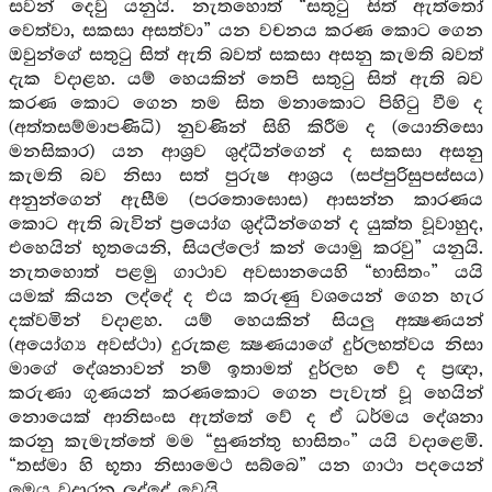
සවන් දෙවු යනුයි. නැතහොත් “සතුටු සිත් ඇත්තෝ
වෙත්වා, සකසා අසත්වා” යන වචනය කරණ කොට ගෙන
ඔවුන්ගේ සතුටු සිත් ඇති බවත් සකසා අසනු කැමති බවත්
දැක වදාළහ. යම් හෙයකින් තෙපි සතුටු සිත් ඇති බව
කරණ කොට ගෙන තම සිත මනාකොට පිහිටු වීම ද
(අත්තසම්මාපණිධි) නුවණින් සිහි කිරීම ද (යොනිසො
මනසිකාර) යන ආශ්‍රව ශුද්ධීන්ගෙන් ද සකසා අසනු
කැමති බව නිසා සත් පුරුෂ ආශ්‍රය (සප්පුරිසුපස්සය)
අනුන්ගෙන් ඇසීම (පරතොඝොස) ආසන්න කාරණය
කොට ඇති බැවින් ප්‍රයෝග ශුද්ධීන්ගෙන් ද යුක්ත වූවාහුද,
එහෙයින් භූතයෙනි, සියල්ලෝ කන් යොමු කරවු” යනුයි.
නැතහොත් පළමු ගාථාව අවසානයෙහි “භාසිතං” යයි
යමක් කියන ලද්දේ ද එය කරුණු වශයෙන් ගෙන හැර
දක්වමින් වදාළහ. යම් හෙයකින් සියලු අක්‍ෂණයන්
(අයෝග්‍ය අවස්ථා) දුරුකළ ක්‍ෂණයාගේ දුර්ලභත්වය නිසා
මාගේ දේශනාවන් නම් ඉතාමත් දුර්ලභ වේ ද ප්‍රඥා,
කරුණා ගුණයන් කරණකොට ගෙන පැවැත් වූ හෙයින්
නොයෙක් ආනිසංස ඇත්තේ වේ ද ඒ ධර්මය දේශනා
කරනු කැමැත්තේ මම “සුණන්තු භාසිතං” යයි වදාළෙමි.
“තස්මා හි භූතා නිසාමෙථ සබ්බෙ” යන ගාථා පදයෙන්
මෙය වදාරන ලද්දේ වෙයි.