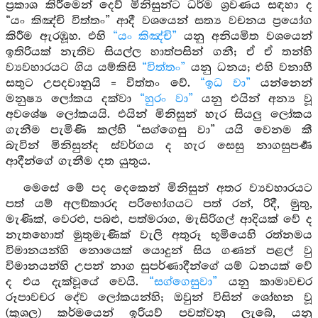
ප්‍රකාශ කිරීමෙන් දෙව් මිනිසුන්ට ධර්ම ශ්‍රවණය සඳහා ද
“යං කිඤ්චි විත්තං” ආදී වශයෙන් සත්‍ය වචනය ප්‍රයෝග
කිරීම ඇරඹූහ. එහි
“යං කිඤ්චි”
යනු අනියමිත වශයෙන්
ඉතිරියක් නැතිව සියල්ල හාත්පසින් ගනී; ඒ ඒ තන්හි
ව්‍යවහාරයට ගිය යම්කිසි
“විත්තං”
යනු ධනය; එහි වනාහී
සතුට උපදවානුයි = විත්තං වේ.
“ඉධ වා”
යන්නෙන්
මනුෂ්‍ය ලෝකය දක්වා
“හුරං වා”
යනු එයින් අන්‍ය වූ
අවශේෂ ලෝකයයි. එයින් මිනිසුන් හැර සියලු ලෝකය
ගැනීම පැමිණි කල්හි “සග්ගෙසු වා” යයි වෙනම කී
බැවින් මිනිසුන්ද ස්වර්ගය ද හැර සෙසු නාගසුපර්‍ණ
ආදීන්ගේ ගැනීම දත යුතුය.
මෙසේ මේ පද දෙකෙන් මිනිසුන් අතර ව්‍යවහාරයට
පත් යම් අලඞ්කාරද පරිභෝගයට පත් රන්, රිදී, මුතු,
මැණික්, වෙරළු, පබළු, පත්මරාග, මැසිරිගල් ආදියක් වේ ද
නැතහොත් මුතුමැණික් වැලි අතුරූ භූමියෙහි රත්නමය
විමානයන්හි නොයෙක් යොදුන් සිය ගණන් පළල් වු
විමානයන්හි උපන් නාග සුපර්ණාදීන්ගේ යම් ධනයක් වේ
ද එය දැක්වූයේ වෙයි.
“සග්ගෙසුවා”
යනු කාමාවචර
රූපාවචර දේව ලෝකයන්හි; ඔවුන් විසින් ශෝභන වූ
(කුශල) කර්මයෙන් ඉරියව් පවත්වනු ලැබේ, යනු