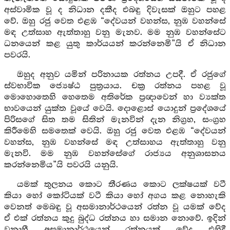
අස්වාමික වූ ද නිධාන දකීද එබඳු දිවැසක් ඔහුට පහළ
වේ. ඔහු රජු වෙත එළඹ “දේවයන් වහන්ස, නුඹ වහන්සේ
මඳ උත්සාහ ඇත්තාහු වනු මැනව. මම නුඹ වහන්සේට
ධනයෙන් කළ යුතු කාර්යයන් කරන්නෙමි”යි ඒ නිධාන
පවරයි.
ඔහුද අනුව යමින් පරිනායක රත්නය උපදී. ඒ රජුගේ
ස්වභාවික ජ්‍යෙෂ්ඨ පුත්‍රයාය. චක්‍ර රත්නය පහළ වූ
මොහොතෙහි හෙතෙම අතිරේක ප්‍රඥාවෙන් හා ව්‍යක්ත
භාවයෙන් යුක්ත වූයේ වෙයි. දොළොස් යොදුන් ප්‍රදේශයේ
පිරිසගේ සිත තම සිතින් මැනවින් දැන නිග්‍රහ, සංග්‍රහ
කිරීමෙහි සමතෙක් වෙයි. ඔහු රජු වෙත එළඹ “දේවයන්
වහන්ස, නුඹ වහන්සේ මඳ උත්සාහය ඇත්තාහු වනු
මැනවි. මම නුඹ වහන්සේගේ රාජ්‍යය අනුශාසනය
කරන්නෙමිය”යි පවරයි යනුයි.
යමක් තුලනය කොට තීරණය කොට ලක්ෂයක් වටී
කියා හෝ කෝටියක් වටී කියා හෝ අගය කළ නොහැකි
වෙනත් මෙබඳු වූ අසමානාර්ථයෙන් රත්න වූ යමක් වේද
ඒ එක් රත්නය කුදු බුද්ධ රත්නය හා සමාන නොවේ. ඉදින්
වනාහී අසමානාර්ථයෙන් රත්නයක් වේද එහිදී