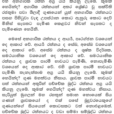
එහි අනගාරික රත්න අග්‍ර යයි කියනු ලැබේ. කුමක්
හෙයින්ද? අගාරික රත්නයන් අතර ශ්‍රේෂ්ඨ වූ සක්විති
රජතුමා පවා ශීලාදී ගුණයෙන් යුත් අනගාරික රත්නයට
පසඟ පිහිටුවා වැඳ උපස්ථාන කොට ඇසුරු කොට දෙව්
මිනිස් සැපතට පැමිණ කෙළවර නිවන් සැපතට ද
පැමිණෙන හෙයිනි.
මෙසේ අනගාරික රත්නය ද ආර්‍ය්‍ය, පෘථග්ජන වශයෙන්
දෙ ආකාර වේ. ආර්‍ය්‍ය රත්නය ද සේඛ, අසේඛ වශයෙන්
දෙ ආකාර වේ. අසේඛ රත්නය ද ශුෂ්ක විදර්ශක,
සමථයානික වශයෙන් දෙ ආකාර වේ. සමථයානික
රත්නය ද ශ්‍රාවක පාරමී භාවයට පැමිණි, නොපැමිණි
වශයෙන් දෙ ආකාර වේ. එහි ශ්‍රාවක පාරමී භාවයට
පැමිණි තැනැත්තාම අග්‍ර යයි කියනු ලැබේ. කුමක්
හෙයින්ද? ගුණ මහත්වය නිසාය. ශ්‍රාවක පාරමී භාවයට
පත් රත්නයන් අතුරින් පච්චේක බුද්ධ රත්නය අග්‍ර යයි
කියනු ලැබේ. කුමක් හෙයින්ද? ගුණ මහත්වය නිසාය.
සැරියුත් මුගලන් මහ රහතුන් සමාන නොයෙක් සිය
ගණන් ශ්‍රාවකයෝ ද එක් පසේ බුදුවරයෙකුගේ
ගුණයන්ගේ සියයෙන් කොටසකට වත් නොඑළඹෙත්.
පච්චේක බුද්ධ රත්නයට ද වඩා සම්මා සම්බුද්ධ රත්නය