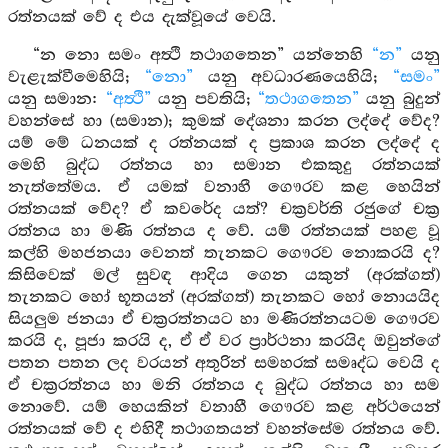
රත්නයක් වේ ද එය දැක්වූයේ වෙයි.
“න නො සමං අත්‍ථි තථාගතෙන” යන්නෙහි
“න”
යනු
වැළැක්වීමෙහියි;
“නො”
යනු අවධාරණයෙහියි;
“සමං”
යනු සමාන:
“අත්‍ථි”
යනු පවතියි;
“තථාගතෙන”
යනු බුදුන්
වහන්සේ හා (සමාන); කුමක් දේශනා කරන ලද්දේ වේද?
යම් මේ ධනයක් ද රත්නයක් ද ප්‍රකාශ කරන ලද්දේ ද
මෙහි බුද්ධ රත්නය හා සමාන එකකුදු රත්නයක්
නැත්තේමය. ඒ යමක් වනාහී ගෞරව කළ හෙයින්
රත්නයක් වේද? ඒ කවරේද යත්? චක්‍රවර්ති රජුගේ චක්‍ර
රත්නය හා මණි රත්නය ද වේ. යම් රත්නයක් පහළ වූ
කල්හි මහජනයා වෙනත් තැනකට ගෞරව නොකරයි ද?
කිසිවෙක් මල් සුවඳ ආදිය ගෙන යකුන් (අරක්ගත්)
තැනකට හෝ භූතයන් (අරක්ගත්) තැනකට හෝ නොයයිද
සියලුම ජනයා ඒ චක්‍රරත්නයට හා මණිරත්නයටම ගෞරව
කරයි ද, පූජා කරයි ද, ඒ ඒ වර ප්‍රාර්ථනා කරයිද ඔවුන්ගේ
පතන පතන ලද වරයන් අතුරින් සමහරක් සමෘද්ධ වෙයි ද
ඒ චක්‍රරත්නය හා මනි රත්නය ද බුද්ධ රත්නය හා සම
නොවේ. යම් හෙයකින් වනාහී ගෞරව කළ අර්ථයෙන්
රත්නයක් වේ ද එහිදී තථාගතයන් වහන්සේම රත්නය වේ.