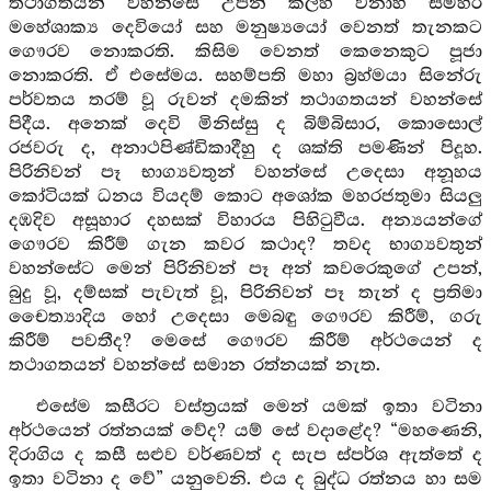
තථාගතයන් වහන්සේ උපන් කල්හි වනාහී සමහර
මහේශාක්‍ය දෙවියෝ සහ මනුෂ්‍යයෝ වෙනත් තැනකට
ගෞරව නොකරති. කිසිම වෙනත් කෙනෙකුට පූජා
නොකරති. ඒ එසේමය. සහම්පති මහා බ්‍රහ්මයා සිනේරු
පර්වතය තරම් වූ රුවන් දමකින් තථාගතයන් වහන්සේ
පිදීය. අනෙක් දෙවි මිනිස්සු ද බිම්බිසාර, කොසොල්
රජවරු ද, අනාථපිණ්ඩිකාදීහු ද ශක්ති පමණින් පිදූහ.
පිරිනිවන් පෑ භාග්‍යවතුන් වහන්සේ උදෙසා අනූහය
කෝටියක් ධනය වියදම් කොට අශෝක මහරජතුමා සියලු
දඹදිව අසූහාර දහසක් විහාරය පිහිටුවීය. අන්‍යයන්ගේ
ගෞරව කිරීම් ගැන කවර කථාද? තවද භාග්‍යවතුන්
වහන්සේට මෙන් පිරිනිවන් පෑ අන් කවරෙකුගේ උපන්,
බුදු වූ, දම්සක් පැවැත් වූ, පිරිනිවන් පෑ තැන් ද ප්‍රතිමා
චෛත්‍යාදිය හෝ උදෙසා මෙබඳු ගෞරව කිරීම්, ගරු
කිරීම් පවතීද? මෙසේ ගෞරව කිරීම් අර්ථයෙන් ද
තථාගතයන් වහන්සේ සමාන රත්නයක් නැත.
එසේම කසීරට වස්ත්‍රයක් මෙන් යමක් ඉතා වටිනා
අර්ථයෙන් රත්නයක් වේද? යම් සේ වදාළේද? “මහණෙනි,
දිරාගිය ද කසී සළුව වර්ණවත් ද සැප ස්පර්ශ ඇත්තේ ද
ඉතා වටිනා ද වේ” යනුවෙනි. එය ද බුද්ධ රත්නය හා සම