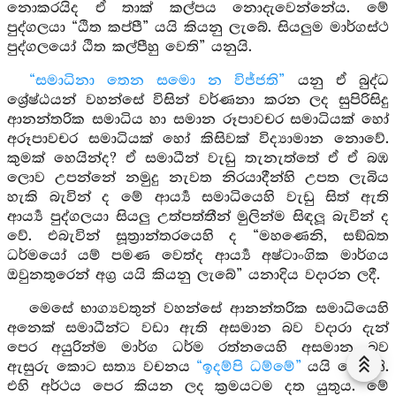
නොකරයිද ඒ තාක් කල්පය නොදැවෙන්නේය. මේ
පුද්ගලයා “ඨිත කප්පී” යයි කියනු ලැබේ. සියලුම මාර්ගස්ථ
පුද්ගලයෝ ඨිත කල්පීහු වෙති” යනුයි.
“සමාධිනා තෙන සමො න විජ්ජති”
යනු ඒ බුද්ධ
ශ්‍රේෂ්ඨයන් වහන්සේ විසින් වර්ණනා කරන ලද සුපිරිසිදු
ආනන්තරික සමාධිය හා සමාන රූපාවචර සමාධියක් හෝ
අරූපාවචර සමාධියක් හෝ කිසිවක් විද්‍යාමාන නොවේ.
කුමක් හෙයින්ද? ඒ සමාධීන් වැඩු තැනැත්තේ ඒ ඒ බඹ
ලොව උපන්නේ නමුදු නැවත නිරයාදීන්හි උපත ලැබිය
හැකි බැවින් ද මේ ආර්‍ය්‍ය සමාධියෙහි වැඩු සිත් ඇති
ආර්‍ය්‍ය පුද්ගලයා සියලු උත්පත්තීන් මුලින්ම සිඳලූ බැවින් ද
වේ. එබැවින් සූත්‍රාන්තරයෙහි ද “මහණෙනි, සඞ්ඛත
ධර්මයෝ යම් පමණ වෙත්ද ආර්‍ය්‍ය අෂ්ටාංගික මාර්ගය
ඔවුනතුරෙන් අග්‍ර යයි කියනු ලැබේ” යනාදිය වදාරන ලදී.
මෙසේ භාග්‍යවතුන් වහන්සේ ආනන්තරික සමාධියෙහි
අනෙක් සමාධීන්ට වඩා ඇති අසමාන බව වදාරා දැන්
පෙර අයුරින්ම මාර්ග ධර්ම රත්නයෙහි අසමාන බව
ඇසුරු කොට සත්‍ය වචනය
“ඉදම්පි ධම්මේ”
යයි යොදති.
එහි අර්ථය පෙර කියන ලද ක්‍රමයටම දත යුතුය. මේ