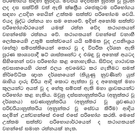
පරිභෝගය සඳහා නූපදියි. මව්පිය දෙපසින් සුජාත වූ පුරන
ලද දස සක්විති වත් ඇති ක්ෂත්‍රීය රජෙකුටම පරිභෝගය
සඳහා උපදින හෙයින් උත්තම සත්ත්ව පරිභෝගම වෙයි.
එයද බුද්ධ රත්නය හා සම නොවේ. ඉදින් අනෝම සත්ත්ව
පරිභෝගාර්ථයෙන් යමක් රත්න වේද තථාගතයන්
වහන්සේම රත්නය වේ. තථාගතයන් වහන්සේ වනාහී
ලෝකයෙහි උතුම් සත්ත්වයෝ යයි සම්මත වූද උපනිඃශ්‍රය
(හේතු) සම්පත්තියෙන් තොර වූ ද විපරීත දර්ශන ඇති
පූරණ කාශ්‍යපාදී ෂට් ශාස්තෲන්ට ද එබඳු වූ අනෙක් අයටද
සිහිනෙන් පවා පරිභෝග කළ නොහැකිය. සිව්පද ගාථාවක
අවසානයෙහි රහත් ඵලය අවබෝධ කර ගැනීමට සමත්
නිර්වේධික ඥාන දර්ශනයෙන් (තියුණු නුවණින්) යුත්
බාහිය දාරු චිරිය ආදි කොට ඇත්තා වූ ද අනෙකුත් මහා
කුලයන්ට අයත් වූ ද හේතු සම්පත් ඇති මහා ශ්‍රාවකයන්ට
පරිභෝග කළ හැකිය. ඔවුහු දස්සනානුත්තරිය (අනුත්තර වූ
දර්ශනය) සවණානුත්තරිය (අනුත්තර වූ ශ්‍රවණය)
පරිචරියානුත්තරිය (අනුන්තර වූ සේවය කිරීම) ආදිය
සදමින් උන්වහන්සේ එසේ එසේ පරිභෝග කරති. මෙසේ
උත්තම සත්ත්ව පරිභොගාර්ථයෙන් ද තථාගතයන්
වහන්සේ සමාන රත්නයක් නැත.