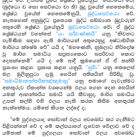
බුද්ධ වේ. උත්තම වූයේ ශ්‍රේෂ්ඨ වූයේනුයි “සෙට්ඨො”වේ;
(බුද්ධො ච සො සෙට්ඨො චා ති) බුදු වූයේත් හෙතෙමේය,
ශ්‍රේෂ්ඨ වූයේත් හෙතෙමේනුයි,
බුද්ධසෙට්ඨො
වේ.
නැතහොත් අනුබුද්ධ ප්‍රත්‍යෙක බුද්ධ සඞ්ඛ්‍යාත බුදුවරුන්
අතුරෙහි ශ්‍රේෂ්ඨ වූයේනුයි
බුද්ධසෙට්ඨො
වේ; ඒ බුද්ධ
ශ්‍රේෂ්ඨයන් වහන්සේ
“යං පරිවණ්ණයී”
යනු “නිවනට
පැමිණීම සඳහා ඇති මාර්ගයන් අතුරෙනුදු අෂ්ටාඞ්ගික
මාර්ගය ක්ෂේම වේ” යයි ද “මහණෙනි, නුඹලාට නිර්දෝෂ
වූ මාර්ග සමාධිය සප්‍රත්‍යකොට සපරිවාර කොට
දෙසන්නෙමි” යයි ද මේ ආදී ක්‍රමයෙන් ඒ ඒ තන්හි
ප්‍රශංසා කළහ. ප්‍රකාශ කළහ යනුයි
. “සුචිං”
යනු කෙලෙස්
මල මුලිනුපුටා දැමූ හෙයින් අතිශයින් පිරිසිදු වූ;
“සමාධිමානන්තරිකඤ්ඤමාහු”
යනු තමාගේ පැවැත්මට
අනතුරුව ඒකාන්ත වශයෙන්ම ඵලය ගෙන දෙන හෙයින්
යමක් ආනන්තරිය සමාධි යයි කීවාහුද, මාර්ග සමාධිය
උපන් කල්හි එහි ඵලය නැති කරන කිසිම අනතුරක්
නැත්තේමය. යම්සේ කියන ලද්දේ ද;
“මේ පුද්ගලයාද සෝවාන් ඵලය අවබෝධ කර ගැනීමට
පිළිපන්නේ වේ ද මේ කල්පයාගේ දැවෙන වේලාව වේ ද
යම්තාක් මේ පුද්ගලයා සෝවාන් ඵලය අවබෝධ