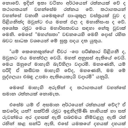
නොවේ. ඉදින් ඉතා වටිනා අර්ථයෙන් රත්නයක් වේ ද
තථාගතයන් වහන්සේම රත්නය වේ. තථාගතයන්
වහන්සේ වනාහී යමෙකුගේ පාංශුකූල වස්ත්‍රයක් වුව ද
පිළිගනිත්ද ඔවුන්ට එය මහත් ඵල ද මහානිසංස ද වේ.
අශෝක රජුට මෙය මහාර්ඝතාවය සඳහා හේතූ වූවාක්
මෙනි. මෙසේ “මහග්ඝතා” වචනයෙහි මෙහි දොස් රහිත
බවට සාධක වශයෙන් මේ සුත්‍ර පදය දත යුතුය.
“යම් කෙනෙකුන්ගේ චීවර -පෙ පරිෂ්කාර පිළිගනී ද,
ඔවුනට එය මහත්ඵල වෙයි. මහත් අනුසස් ඇතියේ වෙයි.
මෙය ඔහුගේ මාහැඟි බැව්හිලා වදාරමි. මහණෙනි, යම්
පරිදි ඒ කසීවත මාහැඟි වේද, මහණෙනි, මම මේ
පුද්ගලයා එබඳු උපමා ඇතියෙකැයි වදාරමි” යනුයි.
මෙසේ මාහැඟි අරුතින් ද තථාගතයන් වහන්සේ
සමාන රත්නයක් නොමැත.
එසේම යම් ඒ අසමාන අර්ථයෙන් රත්නයක් වේද? ඒ
කවරේද යත්? සක්විති රජුට ඉඳුනිල්මිණි නාභියක් හා සත්
රුවන්මය අර දහසක් ඇති පබළුමය නිම්වළලු ඇති රත්
රනින් කළ සන්ධි ඇති, එසේ යමකගේ දහයක් දහයක්