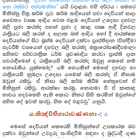
දක්වන්නාහු
“දිවාච රත්තොච හරන්ති යෙ බලිං තස්මා හි
නෙ රක්ඛථ අප්පමත්තා”
යයි වදාළහ. එහි අර්ථය : සමහර
මිනිස්සු චිත්‍ර කර්ම දැව කර්ම ආදියෙන් පවා දෙවියන් සාදා
චෛත්‍ය වෘක්‍ෂ ආදිය වෙත එළඹ දෙවියන් උදෙසා දහවල
බලි පූජා කරත්ද පහන් පූජා ද කාළ පක්‍ෂ ආදී දිනවල
රාත්‍රියට බලි කරත් ද සලාක බත් ආදිය හෝ දී ආරක්ෂක
දෙවියන්ගේ සිට බ්‍රහ්ම දෙවියන් දක්වා ප්‍රාප්තිදාන (පින්දීම)
පැවරීම් වශයෙන් දහවල බලි කරත්ද ඡත්‍රාරෝපණදීපමාලා
සහිතව සර්වරාත්‍රික ධර්ම ශ්‍රවණාදිය කරවා ප්‍රාප්ති දාන
පවරාදීමෙන් ද රාත්‍රියෙහි බලි කරත්ද ඔවුහු කෙසේ නම්
නොරැකිය යුක්තෝද? යම් හෙයකින් මෙසේ දහවල හා
රාත්‍රියෙහි නුඹලා උදෙසා යමෙක් බලි කරත්ද ඒ නිසාම
ඔවුන් රකිවු. ඒ නිසා බලි කර්ම කිරීම හේතුවෙන් ඒ
මිනිසුන් රකිවු. ආරක්ෂා කරමු. නොපමා වී ඒ කෘතඥ
භාවය හදවතෙහි ඇති කොට නිතර සිහි කරමින් ඔවුන්ගේ
අහිත දේ ඉවත් කරවු. හිත දේ එළවවු” යනුයි.
යංකිඤ්චීතිගාථාවණ්ණනා
මෙසේ දෙවියන් කෙරෙහි මිනිසුන්ගේ උපකාරක බව
දක්වා ඔවුන්ගේ උවදුරු සංසිඳවීම සඳහා ද බුද්ධාදී ගුණ