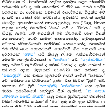
නිර්වාණය ඒ රාගාදියෙහි නැවත නූපදින ලෙස ක්ෂයවීම්
පමණක්ම වේ ද, යම් හෙයකින් ඒ නිර්වාණ එකට යෙදීම්
වශයෙන් හා ආරම්මන වශයෙන් රාගාදියෙන් වියුක්ත වේ
ද, යම් හෙයකින් එම නිර්වාණය අවබෝධ කරගත් කල්හි
රාගාදීහු අත්‍යන්තයෙන් නොඇලුණාහු, පහ වූවාහු, විනාශ
කළාහු වෙත්ද එහෙයින් “ඛයං” යයි ද “විරාගං” යයි ද
කියනු ලැබේ. යම් හෙයකින් මේ නිවනෙහි පහළ වීමක්
නොපෙනේද ගෙවී යාමක් නොපෙනේද, පැවතුනහුගේ
වෙනත් ස්වභාවයකට පත්වීමක් නොපෙනේද, එහෙයින්
එම නිර්මාණය නොහටගනී. නොදිරයි. මිය නොයයි යන
අර්ථයෙන්
“අමත”
යයි කියනු ලැබේ. උත්තමාර්ථයෙන්
මෙන්ම අනල්පාර්ථයෙන් ද
“පණීතං”
වේ.
“යදජ්ඣඞ්ගා”
යනු යමකට පැමිණියේ ද යමක් වින්දේ ද, ලබා ගත්තේ ද
තමාගේ ඥාන බලයෙන් අවබෝධ කර ගත්තේ ද,
“සක්‍යමුනි”
යනු ශාක්‍ය කුලයෙහි උපන් බැවින් “සක්‍යො”
වේ. මෝනෙය්‍ය ධර්මයෙන් යුක්ත වන බැවින් “මුනි” වේ.
සක්‍යො එව මුනි
“සක්‍යමුනි; “සමාහිතො”
යනු ආර්ය
මාර්ග සමාධියෙන් සන්සුන් සිත් ඇත්තේ,
“න තෙන
ධම්මෙන සමත්‍ථි කිඤ්චි”
යනු ශාක්‍ය මුනීන්ද්‍රයන් වහන්සේ
විසින් අවබෝධ කරගත් ඒ “ඛය” ආදී නම් ඇති ධර්මය හා