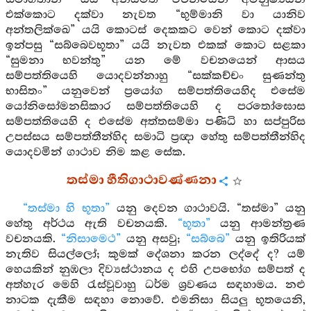
එක්කොට දක්වා නැවත “භුම්මානි වා යානිව
අන්තලික්ඛෙ” යයි කොටස් දෙකකට වෙන් කොට දක්වා
ඉන්පසු “සබ්බෙවභූතා” යයි නැවත එකක් කොට සළකා
“සුමනා භවන්තු” යන මේ වචනයෙන් ආසය
සම්පත්තියෙහි යොදවන්නාහු “සක්කච්චං සුණන්තු
භාසිතං” යනුවෙන් ප්‍රයෝග සම්පත්තියෙහිද එසේම
යෝනිසෝමනසිකාර සම්පත්තියෙහි ද පරතෝඝොස
සම්පත්තියෙහි ද එසේම අත්තසම්මා පණිධි හා සප්පුරිස
උපස්සය සම්පත්තීන්හිද සමාධි ප්‍රඥා හේතු සම්පත්තීන්හිද
යොදවමින් ගාථාව නිම කළ සේක.
තස්මා හීතිගාථාවණ්ණනා
“තස්මා හි භූතා”
යනු දෙවන ගාථාවයි. “තස්මා” යනු
හේතු අර්ථය ඇති වචනයකි.
“භූතා”
යනු ආමන්ත්‍රණ
වචනයකි.
“නිසාමෙථ”
යනු අසවු;
“සබ්බෙ”
යනු ඉතිරියක්
නැතිව සියල්ලෝ; කුමක් දේශනා කරන ලද්දේ ද? යම්
හෙයකින් නුඹලා දිව්‍යස්ථානය ද එහි උපභෝග සම්පත් ද
අත්හැර මෙහි රැස්වූවාහු ධර්ම ශ්‍රවණය සඳහාමය. නළු
නාටක දැකීම සඳහා නොවේ. එමනිසා සියලු භූතයෙනි,