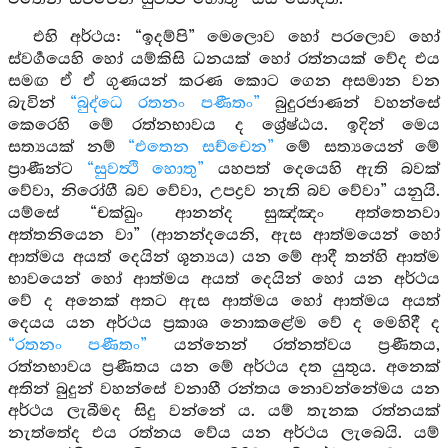
එහි අර්ථය: “ඉදම්පි” මෙලොව හෝ පරලොව හෝ
ස්වර්‍ගයෙහි හෝ යම්කිසි ධනයක් හෝ රත්නයක් වේද එය
සමඟ ඒ ඒ ගුණයන් කරණ කොට ගෙන අසමාන වන
බැවින්
“බුද්ධෙ රතනං පණීතං”
බුදුරජාණන් වහන්සේ
කෙරෙහි මේ රත්නභාවය ද ශ්‍රේෂ්ඨය. ඉදින් මෙය
සත්‍යයක් නම්
“එතෙන සච්චෙන”
මේ සත්‍යයෙන් මේ
ප්‍රාණීන්ට
“සුවත්‍ථි හොතු”
යහපත් දෙයෙහි ඇති බවක්
වේවා, නිරෝගී බව වේවා, උපද්‍රව නැති බව වේවා” යනුයි.
යම්සේ “චක්ඛුං ආනන්ද සුඤ්ඤං අත්තෙනවා
අත්තනියෙන වා” (ආනන්දයෙනි, ඇස ආත්මයෙන් හෝ
ආත්මය අයත් දෙයින් ශූන්‍යය) යන මේ ආදී තන්හි ආත්ම
භාවයෙන් හෝ ආත්මය අයත් දෙයින් හෝ යන අර්ථය
වේ ද අනෙක් අතට ඇස ආත්මය හෝ ආත්මය අයත්
දෙයය යන අර්ථය ප්‍රකාශ නොකළේම වේ ද මෙහිදී ද
“රතනං පණීතං”
යන්නෙන් රත්නත්වය ප්‍රණීතය,
රත්නභාවය ප්‍රණීතය යන මේ අර්ථය දත යුතුය. අනෙක්
අතින් බුදුන් වහන්සේ වනාහී රන්තය නොවන්නේමය යන
අර්ථය ලැබීමද සිදු වන්නේ ය. යම් තැනක රත්නයක්
නැත්තේද එය රත්නය වේය යන අර්ථය ලැබෙයි. යම්