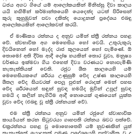
ධජය අගට ගියේ යම් ආලෝකයකින් මිනිස්සු දිවා කාලය
යයි හඟිමින් කර්මාන්තයෙහි යෙදෙත්ද යටත් පිරිසෙන්
කුරු කුහුඹුවන් පවා දකිත්ද යොදුනක් ප්‍රදේශය එබඳු
ආලෝකයකින් ආලෝකවත් කරයි.
ඒ මාණික්‍ය රත්නය ද අනුව යමින් ස්ත්‍රී රත්නය පහළ
වේ. ස්වභාවික අග මෙහෙසිය හෝ වෙයි. උතුරුකුරු
දිවයිනෙන් හෝ මැද්ද රාජ කුලයෙන් හෝ පැමිණේ. ඕ
තොමෝ අති දීර්ඝ ආදී දෝෂ හයකින් තොර වූවා, මනුෂ්‍ය
වර්ණය ඉක්මවා ගිය එහෙත් දිව්‍ය වරණයට නොපැමිණි
නැතැත්තියක් වෙති. රජුට ශීත කාලයෙහි යම්
මෙහෙසියකගේ ශරීරය උණුසුම් වේද උෂ්ණ කාලයෙහි
ශීතල වේද සියවරක් පෙලූ පුළුන් රොදක් මෙන් පහස
වේද ශරීරයෙන් සඳුන් සුවඳ හමයිද මුවින් උපුල් සුවඳ
හමයි ද කලින් නැගිටීම ආදී නොයෙක් ගුණයෙන් යුක්ත
වූවා වේද (එබඳු වූ ස්ත්‍රී රත්නයක් වේ).
එම ස්ත්‍රී රත්නය අනුව යමින් රජුගේ ස්වාභාවික
කාර්‍ය්‍යයන් කරන සිටුවරයා ගෘහපති රත්නය බවට පත්වේ.
චක්‍රරත්නය පහළ වූ මොහොතෙහි යම් නුවණකින් යුත්
තැනැත්තේ යොදුනක් පමණ ප්‍රදේශයෙහි සස්වාමික වූ ද