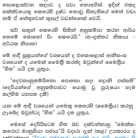
සොළොස්වන කලාව ද පවා නොඅගිත්. ඉදින් එකද
සත්ත්වයෙකු කෙරෙහි දුෂ්ට නොවූ සිතැතියේ මෙත් වඩා
නම් ඒ හේතුවෙන් කුසල් වඩන්නෙක් වෙයි.
සව් සතුන් කෙරෙහි සිතින් අනුකම්පා කරන ආර්ය
තෙමේ බොහෝ පිං කෙරෙයි.” (අංගුත්තර නිකාය -
අට්ඨක නිපාත)
මේ ආදී සූත්‍රයන්ගේ වශයෙන් ද එකොළොස් ආනිසංස
වශයෙන් ද යමෙක් මෛත්‍රී කරත්ද ඔවුන්ගේ මෛත්‍රිය
“හිත” යයි දත යුතුය.
“දෙවතානුකම්පිතො පොසො සදා භද්‍රානි පස්සති”
(දෙවියන්ගේ අනුකම්පාවට යොමු වූ පුරුෂයා හැම
කල්හිම යහපත දකී)
යන මේ ආදී වශයෙන් යමෙකු කෙරෙහි (මෛත්‍රිය) කරනු
ලැබේද ඔවුන්ටද “හිත” යයි දත යුතුය.
මෙසේ දෙපිරිසටම හිත බව දක්වන්නාහු “මෙත්තං
කරොථ මානුසියා පජාය”යි වදාරා දැන් (කළ) උපකාරය ද