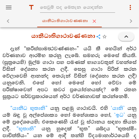
යානීධාතිගාථාවණ‍්ණනා
යානීධාතිගාථාවණ්ණනා
දැන් “කරිස්සාමත්‍ථවණ්ණනං” යයි කී හෙයින් අර්ථ
වර්ණනාව ආරම්භ කරනු ලැබේ. සමහරු මෙසේ කියති.
(සූත්‍රයෙහි) මුල්ම ගාථා පහ පමණක් භාග්‍යවතුන් වහන්සේ
විසින් දේශනා කරන ලදී. සෙසු ගාථා පිරිත් කරන
වේලාවෙහි ආනන්ද තෙරුන් විසින් (දේශනා කරන ලදී)
යනුවෙනි. එසේ හෝ මෙසේ හෝ වේවා මේ
පරීක්ෂාවෙන් අපට කවර ප්‍රයෝජනයක්ද? මේ රතන
සූත්‍රයට සර්වප්‍රකාරයෙන් අර්ථ වර්ණනාවක් කරන්නෙමි.
“යානීධ භූතානි”
යනු පළමු ගාථාවයි. එහි
‘යානි’
යනු
යම් බඳු වූ අල්පේශාක්‍ය හෝ මහේශාක්‍ය හෝ,
‘ඉධ’
යනු
මේ ප්‍රදේශයෙහි; එකෙණෙහි රැස් වූ ස්ථානය සඳහා කියන
ලදී.
“භූතානි”
යනු හුදෙක් “භූත” ශබ්දය “භූතස්මිං
පාචිත්තියං” යන මේ ආදී තන්හි විද්‍යමානාර්ථයෙහි ද