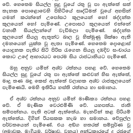
වේ. හෙතෙම සියල්ල සුදු වූයේ රතු වූ පා ඇත්තේ සත්
තැනක පොළොවෙහි පිහිටියේ සෘද්ධිමත් වූයේ අහසින්
ගමන් කරන්නේ උපෝසථ කුලයෙන් හෝ ඡද්දන්ත
කුලයෙන් හෝ පැමිණේ. උපොසථ කුලයෙන් එන්නේ
වනාහී සියල්ලන්ගේ වැඩිමලා පැමිණේ. ඡද්දන්ත
කුලයෙන් සියලු ඇතුන්ට බාල වූ හික්මුණු ශික්ෂා ඇති
දමනයෙන් යුක්ත වූ ඇතා පැමිණේ. හෙතෙම දොළොස්
යොදුනක පැතිර සිටි පිරිස රැගෙන සියලු දඹදිව සංචාරය
කොට උදේ ආහාරයට පෙරම සිය රාජධානියට පැමිණේ.
ඔහු අනුව යමින් අශ්ව රත්නය පහළ වේ. හෙතෙම
සියල්ල සුදු වූයේ රතු පා ඇත්තේ කළුවන් හිස ඇත්තේ,
මෘදු තණ බඳු කෙස් ඇත්තේ වලාහක අශ්ව රාජකුලයෙන්
පැමිණෙයි. මෙහි ඉතිරිය හස්ති රත්නය හා සමානය.
ඒ අශ්ව රත්නය අනුව යමින් මාණික්‍ය රත්නය පහළ
වේ. ඒ මැණික වෙරළුමිණි වේ. යහපත්ය. ජාති
සම්පන්නය. පැති අටක් ඇත්තේය. මැනවින් කළ පිරියම්
ඇත්තේය. දිගින් රියසකක නැබ හා සමානය. වේපුල්ල
පර්වතයෙන් පැමිණේ. එය අඞ්ග හතරක් සම්පූර්ණ වූ
(අමාවක, මැදියම, වර්ෂාව, වනය) අන්ධකාරයේ ද රජුගේ