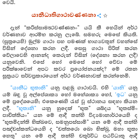
වෙයි.
යානීධාතිගාථාවණ්ණනා
දැන් “කරිස්සාමත්‍ථවණ්ණනං” යයි කී හෙයින් අර්ථ
වර්ණනාව ආරම්භ කරනු ලැබේ. සමහරු මෙසේ කියති.
(සූත්‍රයෙහි) මුල්ම ගාථා පහ පමණක් භාග්‍යවතුන් වහන්සේ
විසින් දේශනා කරන ලදී. සෙසු ගාථා පිරිත් කරන
වේලාවෙහි ආනන්ද තෙරුන් විසින් (දේශනා කරන ලදී)
යනුවෙනි. එසේ හෝ මෙසේ හෝ වේවා මේ
පරීක්ෂාවෙන් අපට කවර ප්‍රයෝජනයක්ද? මේ රතන
සූත්‍රයට සර්වප්‍රකාරයෙන් අර්ථ වර්ණනාවක් කරන්නෙමි.
“යානීධ භූතානි”
යනු පළමු ගාථාවයි. එහි
‘යානි’
යනු
යම් බඳු වූ අල්පේශාක්‍ය හෝ මහේශාක්‍ය හෝ,
‘ඉධ’
යනු
මේ ප්‍රදේශයෙහි; එකෙණෙහි රැස් වූ ස්ථානය සඳහා කියන
ලදී.
“භූතානි”
යනු හුදෙක් “භූත” ශබ්දය “භූතස්මිං
පාචිත්තියං” යන මේ ආදී තන්හි විද්‍යමානාර්ථයෙහි ද
“භූතමිදන්ති භික්ඛවෙ, සමනුපස්සාමි” යන මේ ආදී තන්හි
පඤ්චස්කන්ධයෙහි ද “චත්තරො ඛො භික්ඛු, මහා භූතා
හෙතු” යන මේ ආදී තන්හි චතුර්විධ පඨවිධාතු ආදී