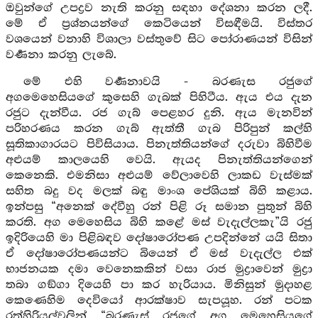
ඔවුන්ගේ උපද්‍රව නැති කරනු සඳහා දේශනා කරන ලදී.
මේ ඒ ප්‍රශ්නයන්ගේ කෙටියෙන් විසඳීමයි. විස්තර
වශයෙන් වනාහි විශාලා වස්තුවේ සිට පෝරාණයන් විසින්
වර්‍ණනා කරනු ලැබේ.
මේ එහි වර්‍ණනාවයි - බරණැස රජුගේ
අගමෙහෙසියගේ කුසෙහි ගැබක් පිහිටීය. ඇය එය දැන
රජුට දැන්වීය. රජ ගැබ් පෙළහර දුනි. ඇය මැනවින්
පරිහරණය කරන ගැබ් ඇත්තී ගැබ පිරිපුන් කල්හි
සූතිකාගාරයට පිවිසියාය. පිනැත්තියන්ගේ දරුවා බිහිවීම
අළුයම් කාලයෙහි වෙයි. ඇයද පිනැත්තියන්ගෙන්
කෙනෙකි. එමනිසා අළුයම් වේලාවෙහි ලාකඩ වැස්මක්
සහිත බදු වද මලක් බඳු මාංශ පේශියක් බිහි කළාය.
ඉන්පසු “අනෙක් දේවීහු රන් පිළි රූ සමාන පුතුන් බිහි
කරති. අග මෙහෙසිය බිහි කළේ මස් වැදැල්ලකැ”යි රජු
ඉදිරියෙහි මා පිළිබඳව දෝෂාරෝපණ උපදින්නේ යයි සිතා
ඒ දෝෂාරෝපණයන්ට බියෙන් ඒ මස් වැදැල්ල එක්
භාජනයක දමා වෙනෙකකින් වසා රාජ මුද්‍රාවෙන් මුද්‍රා
තබා ගඞ්ගා දියෙහි පා කර හැරියාය. මිනිසුන් මුදාහළ
කෙණෙහිම දෙවියෝ ආරක්ෂාව සැපයූහ. රන් පටක
රත්හිරියල්වලින් “බරණැස් රජුගේ අග මෙහෙසියගේ