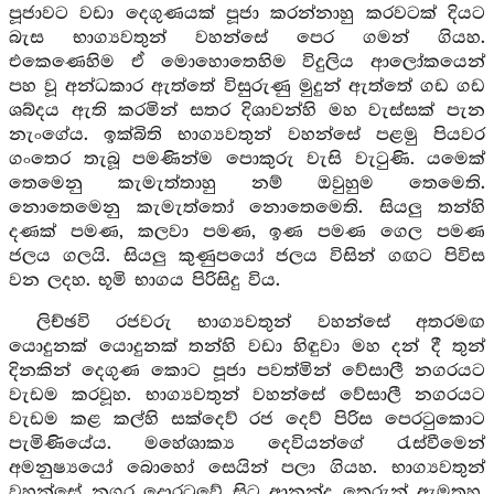
පූජාවට වඩා දෙගුණයක් පූජා කරන්නාහු කරවටක් දියට
බැස භාග්‍යවතුන් වහන්සේ පෙර ගමන් ගියහ.
එකෙණෙහිම ඒ මොහොතෙහිම විදුලිය ආලෝකයෙන්
පහ වූ අන්ධකාර ඇත්තේ විසුරුණු මුදුන් ඇත්තේ ගඩ ගඩ
ශබ්දය ඇති කරමින් සතර දිශාවන්හි මහ වැස්සක් පැන
නැංගේය. ඉක්බිති භාග්‍යවතුන් වහන්සේ පළමු පියවර
ගංතෙර තැබූ පමණින්ම පොකුරු වැසි වැටුණි. යමෙක්
තෙමෙනු කැමැත්තාහු නම් ඔවුහුම තෙමෙති.
නොතෙමෙනු කැමැත්තෝ නොතෙමෙති. සියලු තන්හි
දණක් පමණ, කලවා පමණ, ඉණ පමණ ගෙල පමණ
ජලය ගලයි. සියලු කුණුපයෝ ජලය විසින් ගඟට පිවිස
වන ලදහ. භූමි භාගය පිරිසිදු විය.
ලිච්ඡවි රජවරු භාග්‍යවතුන් වහන්සේ අතරමඟ
යොදුනක් යොදුනක් තන්හි වඩා හිඳුවා මහ දන් දී තුන්
දිනකින් දෙගුණ කොට පූජා පවත්මින් වේසාලී නගරයට
වැඩම කරවූහ. භාග්‍යවතුන් වහන්සේ වේසාලී නගරයට
වැඩම කළ කල්හි සක්දෙව් රජ දෙව් පිරිස පෙරටුකොට
පැමිණියේය. මහේශාක්‍ය දෙවියන්ගේ රැස්වීමෙන්
අමනුෂ්‍යයෝ බොහෝ සෙයින් පලා ගියහ. භාග්‍යවතුන්
වහන්සේ නගර දොරටුවේ සිට ආනන්ද තෙරුන් ඇමතූහ.