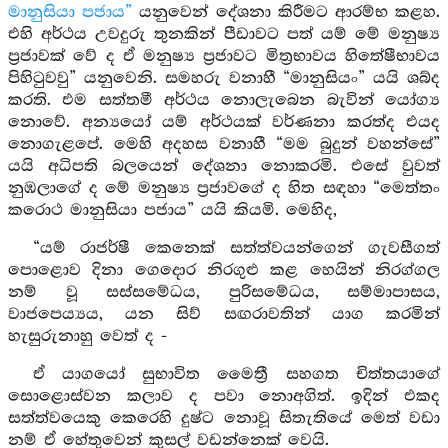
මානුසියා පජාය”
යනුවෙන් දේශනා කිරීමට ආරම්භ කළහ.
එහි අර්ථය උවදුරු තුනකින් පීඩාවට පත් යම් මේ මනුෂ්‍ය
ප්‍රජාවක් වේ ද ඒ මනුෂ්‍ය ප්‍රජාවට මිත්‍රභාවය හිතේෂීභාවය
පිහිටුවවු” යනුවෙනි. සමහරු වනාහී “මානුසියං” යයි ශබ්ද
කරති. එම සත්තමී අර්ථය නොලැබෙන බැවින් යෝග්‍ය
නොවේ. අන්‍යයෝ යම් අර්ථයක් වර්ණනා කරත්ද එයද
නොගැළපේ. මෙහි අදහස වනාහී “මම බුදුන් වහන්සේ”
යයි අධිපති බලයෙන් දේශනා නොකරමි. එසේ වුවත්
නුඹලාගේ ද මේ මනුෂ්‍ය ප්‍රජාවගේ ද හිත සඳහා “මෙත්තං
කරොථ මානුසියා පජාය” යයි කියමි. මෙහිද,
“යම් රාජර්ෂී කෙනෙක් සත්ත්වයන්ගෙන් ගැවසීගත්
පොළොව දිනා ගෙදොර නිරගුළු කළ හෙයින් නිරග්ගල
නම් වූ සස්සමේධය, පුරිසමේධය, සම්මාපාසය,
වාජපෙය්‍යය, යන සිව් සඟරාවතින් යාග කරමින්
හැසුරුනාහු වෙත් ද -
ඒ යාගයෝ සුභාවිත මෛත්‍රී සහගත චිත්තයාගේ
සොළොස්වන කලාව ද පවා නොඅගිත්. ඉදින් එකද
සත්ත්වයෙකු කෙරෙහි දුෂ්ට නොවූ සිතැතියේ මෙත් වඩා
නම් ඒ හේතුවෙන් කුසල් වඩන්නෙක් වෙයි.