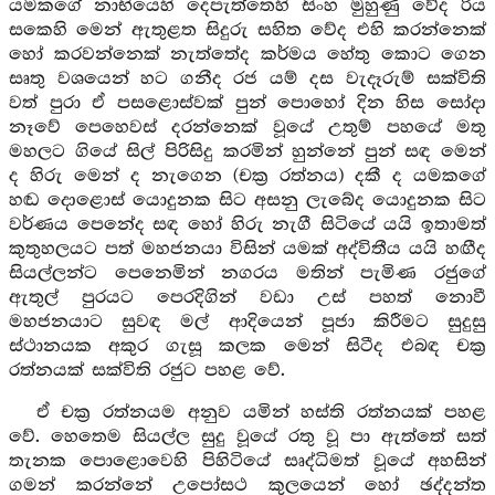
යමකගේ නාභියෙහි දෙපැත්තෙහි සිංහ මුහුණු වේද රිය
සකෙහි මෙන් ඇතුළත සිදුරු සහිත වේද එහි කරන්නෙක්
හෝ කරවන්නෙක් නැත්තේද කර්මය හේතු කොට ගෙන
සෘතු වශයෙන් හට ගනීද රජ යම් දස වැදෑරුම් සක්විති
වත් පුරා ඒ පසළොස්වක් පුන් පොහෝ දින හිස සෝදා
නෑවේ පෙහෙවස් දරන්නෙක් වූයේ උතුම් පහයේ මතු
මහලට ගියේ සිල් පිරිසිදු කරමින් හුන්නේ පුන් සඳ මෙන්
ද හිරු මෙන් ද නැගෙන (චක්‍ර රත්නය) දකී ද යමකගේ
හඬ දොළොස් යොදුනක සිට අසනු ලැබේද යොදුනක සිට
වර්ණය පෙනේද සඳ හෝ හිරු නැගී සිටියේ යයි ඉතාමත්
කුතුහලයට පත් මහජනයා විසින් යමක් අද්විතීය යයි හඟීද
සියල්ලන්ට පෙනෙමින් නගරය මතින් පැමිණ රජුගේ
ඇතුල් පුරයට පෙරදිගින් වඩා උස් පහත් නොවී
මහජනයාට සුවඳ මල් ආදියෙන් පූජා කිරීමට සුදුසු
ස්ථානයක අකුර ගැසූ කලක මෙන් සිටීද එබඳ චක්‍ර
රත්නයක් සක්විති රජුට පහළ වේ.
ඒ චක්‍ර රත්නයම අනුව යමින් හස්ති රත්නයක් පහළ
වේ. හෙතෙම සියල්ල සුදු වූයේ රතු වූ පා ඇත්තේ සත්
තැනක පොළොවෙහි පිහිටියේ සෘද්ධිමත් වූයේ අහසින්
ගමන් කරන්නේ උපෝසථ කුලයෙන් හෝ ඡද්දන්ත