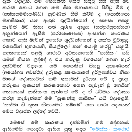
දැක වදාළහ. යම් හෙයකින් තෙපි සතුටු සිත් ඇති බව
කරණ කොට ගෙන තම සිත මනාකොට පිහිටු වීම ද
(අත්තසම්මාපණිධි) නුවණින් සිහි කිරීම ද (යොනිසො
මනසිකාර) යන ආශ්‍රව ශුද්ධීන්ගෙන් ද සකසා අසනු
කැමති බව නිසා සත් පුරුෂ ආශ්‍රය (සප්පුරිසුපස්සය)
අනුන්ගෙන් ඇසීම (පරතොඝොස) ආසන්න කාරණය
කොට ඇති බැවින් ප්‍රයෝග ශුද්ධීන්ගෙන් ද යුක්ත වූවාහුද,
එහෙයින් භූතයෙනි, සියල්ලෝ කන් යොමු කරවු” යනුයි.
නැතහොත් පළමු ගාථාව අවසානයෙහි “භාසිතං” යයි
යමක් කියන ලද්දේ ද එය කරුණු වශයෙන් ගෙන හැර
දක්වමින් වදාළහ. යම් හෙයකින් සියලු අක්‍ෂණයන්
(අයෝග්‍ය අවස්ථා) දුරුකළ ක්‍ෂණයාගේ දුර්ලභත්වය නිසා
මාගේ දේශනාවන් නම් ඉතාමත් දුර්ලභ වේ ද ප්‍රඥා,
කරුණා ගුණයන් කරණකොට ගෙන පැවැත් වූ හෙයින්
නොයෙක් ආනිසංස ඇත්තේ වේ ද ඒ ධර්මය දේශනා
කරනු කැමැත්තේ මම “සුණන්තු භාසිතං” යයි වදාළෙමි.
“තස්මා හි භූතා නිසාමෙථ සබ්බෙ” යන ගාථා පදයෙන්
මෙය වදාරන ලද්දේ වෙයි.
මෙසේ මේ කාරණය දක්වමින් තම දේශනාව
ඇසීමෙහි යොදවා ඇසිය යුතු දෙය
“මෙත්තං කරොථ