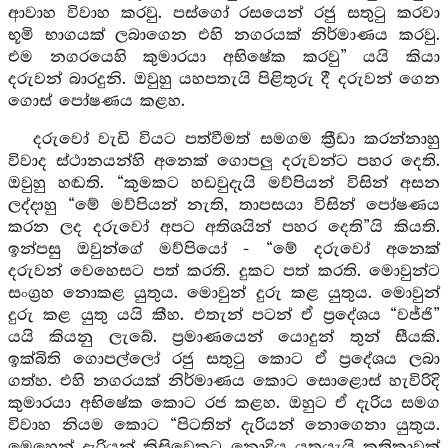
ආවාහ විවාහ කරවු. පස්ගෝ රසයෙන් රජු සතුටු කරවා
භූමි භාගයක් ලබාගෙන එහි නගරයක් නිර්මාණය කරවු.
එම නගරයෙහි කුමාරයා අභිෂේක කරවු” යයි කියා
දරුවන් බාරදුනි. ඔවුහු යහපතැයි පිළිතුරු දී දරුවන් ගෙන
ගොස් පෝෂණය කළහ.
දරුවෝ වැඩි වියට පත්වීමත් සමගම ක්‍රීඩා කරන්නාහු
විවාද ස්ථානයන්හි අනෙක් ගොපලු දරුවන්ට පහර දෙති.
ඔවුහු හඬති. “කුමකට හඩවුදැයි මව්පියන් විසින් අසන
ලද්දාහු “මේ මව්පියන් නැති, තාපසයා විසින් පෝෂණය
කරන ලද දරුවෝ අපට අතිශයින් පහර දෙති”යි කියති.
ඉන්පසු ඔවුන්ගේ මව්පියෝ - “මේ දරුවෝ අනෙක්
දරුවන් වෙහෙසට පත් කරති. දුකට පත් කරති. මොවුන්ට
සංග්‍රහ නොකළ යුතුය. මොවුන් දුරු කළ යුතුය. මොවුන්
දුරු කළ යුතු යයි කීහ. එතැන් පටන් ඒ ප්‍රදේශය “වජ්ජි”
යයි කියනු ලැබේ. ප්‍රමාණයෙන් යොදුන් තුන් සීයකි.
ඉක්බිති ගොපල්ලෝ රජු සතුටු කොට ඒ ප්‍රදේශය ලබා
ගත්හ. එහි නගරයක් නිර්මාණය කොට සොළොස් හැවිරිදි
කුමාරයා අභිෂේක කොට රජ කළහ. ඔහුට ඒ දැරිය සමග
විවාහ නියම කොට “පිටතින් දැරියන් නොගෙනා යුතුය.
මෙහෙන් දැරියන් කිසිවෙකුට නොදිය යුතුයැයි කතිකාවක්