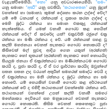
වැළැක්වීමෙහියි;
“නො”
යනු අවධාරණයෙහියි;
“සමං”
යනු සමාන:
“අත්‍ථි”
යනු පවතියි;
“තථාගතෙන”
යනු බුදුන්
වහන්සේ හා (සමාන); කුමක් දේශනා කරන ලද්දේ වේද?
යම් මේ ධනයක් ද රත්නයක් ද ප්‍රකාශ කරන ලද්දේ ද
මෙහි බුද්ධ රත්නය හා සමාන එකකුදු රත්නයක්
නැත්තේමය. ඒ යමක් වනාහී ගෞරව කළ හෙයින්
රත්නයක් වේද? ඒ කවරේද යත්? චක්‍රවර්ති රජුගේ චක්‍ර
රත්නය හා මණි රත්නය ද වේ. යම් රත්නයක් පහළ වූ
කල්හි මහජනයා වෙනත් තැනකට ගෞරව නොකරයි ද?
කිසිවෙක් මල් සුවඳ ආදිය ගෙන යකුන් (අරක්ගත්)
තැනකට හෝ භූතයන් (අරක්ගත්) තැනකට හෝ නොයයිද
සියලුම ජනයා ඒ චක්‍රරත්නයට හා මණිරත්නයටම ගෞරව
කරයි ද, පූජා කරයි ද, ඒ ඒ වර ප්‍රාර්ථනා කරයිද ඔවුන්ගේ
පතන පතන ලද වරයන් අතුරින් සමහරක් සමෘද්ධ වෙයි ද
ඒ චක්‍රරත්නය හා මනි රත්නය ද බුද්ධ රත්නය හා සම
නොවේ. යම් හෙයකින් වනාහී ගෞරව කළ අර්ථයෙන්
රත්නයක් වේ ද එහිදී තථාගතයන් වහන්සේම රත්නය වේ.
තථාගතයන් වහන්සේ උපන් කල්හි වනාහී සමහර
මහේශාක්‍ය දෙවියෝ සහ මනුෂ්‍යයෝ වෙනත් තැනකට
ගෞරව නොකරති. කිසිම වෙනත් කෙනෙකුට පූජා