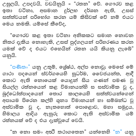
උසුලයි, උපදවයි, වඩයිනුයි = “රතන” වේ. ගෞරව කළ
ඉතා වටිනා, අසමාන දුර්ලභ දර්ශන ඇති, උසස්
සත්ත්වයන් පරිභෝග කරන යම් කිසිවක් වේ නම් එයට
මෙය නමකි. යම්සේ කීවේද,
“ගෞරව කළ ඉතා වටිනා අනිකකට සමාන නොවන
නිතර දැකිය නොහැකි, උසස් පුද්ගලයන් පරිහරණය කරන
යමක් වේ ද එයට එහෙයින් රතන යයි කියනු ලැබේ”
යනුයි.
“පණීතං”
යනු උතුම්, ශ්‍රේෂ්ඨ, අල්ප නොවූ; මෙසේ මේ
ගාථා පදයෙන් ස්වර්ගයෙහි සුධර්ම, වෛජයන්ත, ආදී
කොට ඇති නොයෙක් යොදුන් සිය ගණන් පමණ වූ
සියල්ල රත්නයෙන් කළ විමානයන්හි ස සස්වාමික වූ ද,
බුද්ධෝත්පාදයෙන් තොර කාලයෙහි සත්ත්වයන්ගෙන්
අපායම පිරෙන කල්හි ශුන්‍ය විමානයන් හා සම්බන්ධ වූ
අස්වාමික වූ ද, නැතහොත් පොළොව, මහා සමුද්‍රය,
හිමාලය ආදිය ඇසුරු කොට ඇති අස්වාමික යම්
රත්නයක් වේ ද එය දැක්වූයේ වෙයි.
“න නො සමං අත්‍ථි තථාගතෙන” යන්නෙහි
“න”
යනු