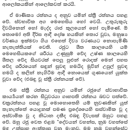
ආලෝකයකින් ආලෝකවත් කරයි.
ඒ මාණික්‍ය රත්නය ද අනුව යමින් ස්ත්‍රී රත්නය පහළ
වේ. ස්වභාවික අග මෙහෙසිය හෝ වෙයි. උතුරුකුරු
දිවයිනෙන් හෝ මැද්ද රාජ කුලයෙන් හෝ පැමිණේ. ඕ
තොමෝ අති දීර්ඝ ආදී දෝෂ හයකින් තොර වූවා, මනුෂ්‍ය
වර්ණය ඉක්මවා ගිය එහෙත් දිව්‍ය වරණයට නොපැමිණි
නැතැත්තියක් වෙති. රජුට ශීත කාලයෙහි යම්
මෙහෙසියකගේ ශරීරය උණුසුම් වේද උෂ්ණ කාලයෙහි
ශීතල වේද සියවරක් පෙලූ පුළුන් රොදක් මෙන් පහස
වේද ශරීරයෙන් සඳුන් සුවඳ හමයිද මුවින් උපුල් සුවඳ
හමයි ද කලින් නැගිටීම ආදී නොයෙක් ගුණයෙන් යුක්ත
වූවා වේද (එබඳු වූ ස්ත්‍රී රත්නයක් වේ).
එම ස්ත්‍රී රත්නය අනුව යමින් රජුගේ ස්වාභාවික
කාර්‍ය්‍යයන් කරන සිටුවරයා ගෘහපති රත්නය බවට පත්වේ.
චක්‍රරත්නය පහළ වූ මොහොතෙහි යම් නුවණකින් යුත්
තැනැත්තේ යොදුනක් පමණ ප්‍රදේශයෙහි සස්වාමික වූ ද
අස්වාමික වූ ද නිධාන දකීද එබඳු දිවැසක් ඔහුට පහළ
වේ. ඔහු රජු වෙත එළඹ “දේවයන් වහන්ස, නුඹ වහන්සේ
මඳ උත්සාහ ඇත්තාහු වනු මැනව. මම නුඹ වහන්සේට