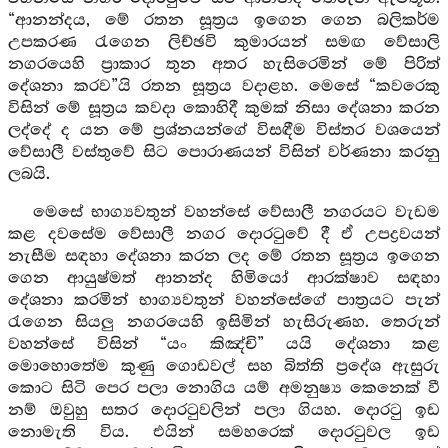
“ආනන්දය, මේ රතන සූත්‍රය ඉගෙන ගෙන බලිකර්ම
උපකරණ රැගෙන ලිච්ඡවි කුමාරයන් සමඟ වේසාලි
නගරයෙහි ප්‍රාකාර තුන අතර හැසිරෙමින් මේ පිරිත්
දේශනා කරව”යි රතන සූත්‍රය වදාළහ. මෙසේ “කවරෙකු
විසින් මේ සූත්‍රය කවදා කොහිදී කුමක් නිසා දේශනා කරන
ලද්දේ ද යන මේ ප්‍රශ්නයන්ගේ විසඳීම විස්තර වශයෙන්
වේසාලී වස්තුවේ සිට පොරාණයන් විසින් වර්ණනා කරනු
ලබයි.
මෙසේ භාග්‍යවතුන් වහන්සේ වේසාලී නගරයට වැඩම
කළ දවසේම වේසාලී නගර දොරටුවේ දී ඒ උපද්‍රවයන්
නැසීම සඳහා දේශනා කරන ලද මේ රතන සූත්‍රය ඉගෙන
ගෙන ආයුෂ්මත් ආනන්ද හිමියෝ ආරක්ෂාව සඳහා
දේශනා කරමින් භාග්‍යවතුන් වහන්සේගේ පාත්‍රයට පැන්
රැගෙන සියලු නගරයෙහි ඉසිමින් හැසිරුණහ. තෙරුන්
වහන්සේ විසින් “යං කිඤ්චි” යයි දේශනා කළ
මොහොතේම කුණු ගොඩවල් සහ බිත්ති ප්‍රදේශ ඇසුරු
කොට සිටි පෙර පලා නොගිය යම් අමනුෂ්‍ය කෙනෙක් වී
නම් ඔවුහු සතර දොරටුවලින් පලා ගියහ. දොරටු ඉඩ
නොමැති විය. එයින් සමහරෙක් දොරටුවල ඉඩ