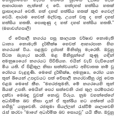
මිනිසුන්ගෙන් ගැවසී ගත්තේ සුවසේ ලැබිය හැකි
ආහාරපාන ඇත්තේ ද වේ. හත්දහස් හත්සිය හතක්
ප්‍රාසාදයෝ වෙති. හත් දහස් හත්සිය හතක් කුළු ගෙවල්
වෙයි. ආරාම හෙවත් මල්වතු, උයන් වතු ද හත් දහස්
හත්සිය හතකි. පොකුණු ද හත් දහස් හත්සිය හතකි.”
(මහාවග්ගපාලි)
ඒ වේසාලී නගරය පසු කාලයක වර්ෂාව නොමැති
ධාන්‍ය නොමැති දුර්භීක්ෂ හෙවත් ආහාරපාන හිඟ
නගරයක් විය. පළමුව දුප්පත් මිනිස්සු මැරෙති. ඔවුහු
පිටත බැහැර කරති. මළ මිනිසුන්ගේ කුණු ගඳින්
අමනුෂ්‍යයෝ නගරයට පිවිසියහ. එයින් වැඩි වැඩියෙන්
මිය යති. ඒ පිළිකුල නිසා සත්ත්වයන්ට අහිවාතක නම් වූ
රෝගය වැළඳුණි. මෙසේ දුර්භික්ෂ, අමනුෂ්‍ය, රෝග යන
තුන් බියෙන් උපද්‍රවයට පත් වේසාලී නගරවාසීහු රජු වෙත
එළඹ මෙසේ කීහ. “මහරජතුමනි, මේ නගරයෙහි තුන්
බියක් උපනි. මෙයින් පෙර සත්වෙනි රාජ කුල පරම්පරාව
දක්වා මෙබඳු වූවක් නොවූ විරූය. නුඹ වහන්සේගේ
අධාර්මික බව නිසා දැන් ඒ තුන්බිය හට ගත්තේ යයි
හඟිමු” යනුවෙනි. රජතුමා සියල්ලන් රැස්වීම් ශාලාවෙහි
රැස් කරවා “මාගේ අධාර්මික බව සොයවු” යයි කීහ. ඔවුහු