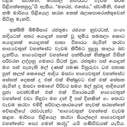
එළඹ “ස්වාමීනි, වේසාලී නගරයට වැඩම කිරීම
පිළිගත්තෙහුදැ”යි ඇසීය. “මහරජ, එසේය,” ස්වාමීනි, එසේ
නම් මාර්ගය පිළියෙල කරන තෙක් බලාපොරොත්තුවෙන්
සිටිනු මැනවි.
ඉක්බිති බිම්බිසාර රජතුමා රජගහ නුවරටත්, ගංගා
නදියටත් අතර යොදුන් පහක් වූ භූමිය සමතලා කොට
යොදුනක් යොදුනක් පාසා විහාරය බැගින් කරවා
භාග්‍යවතුන් වහන්සේට වැඩම කිරීමට සුදුසු කාලය බව
දැන්වීය. භාග්‍යවතුන් වහන්සේ පන්සීයක් භික්ෂූන් විසින්
පරිවරන ලද්දාහු ගමනට පිටත් වූහ. රජතුමා පස් යොදුන්
මග පස් පැහැති මල් දණක් පමණ විසුරුවා ධජ පතාක
පුන් කලස් කෙසෙල් ආදිය ඔසවා භාග්‍යවතුන් වහන්සේට
සේසත් දෙකක් ද එක් එක් භික්ෂුවට එක් එක් සේසත
බැගින් ද ඔසවා තමාගේ පිරිවර සමග මල් සුවඳ ආදියෙන්
පූජා පවත්වමින් එක් එක් විහාරයෙහි භාග්‍යවතුන්
වහන්සේ වඩා හිඳුවා මහ දන් දී පස් දිනකින් ගං තෙරට
වැඩම කරවා එහිදී සර්වාලංකාරයෙන් නැවක් සරසන්නේ
වේසාලියේ රජවරුන්ට “භාග්‍යවතුන් වහන්සේ වැඩම
කළහ. මාර්ගය පිළියෙල කරවා සියල්ලෝ භාග්‍යවතුන්
වහන්සේට පෙර ගමන් කරවු” යයි පණිවිඩයක් යැවීය.