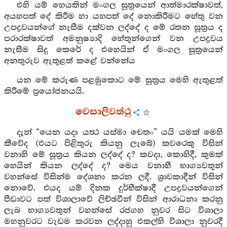
එහි යම් හෙයකින් මංගල සූත්‍රයෙන් ආත්මාරක්ෂාවත්,
අයහපත් දේ කිරීම හා යහපත් දේ නොකිරීමට හේතු වන
උපද්‍රවයන්ගේ නැසීම දක්වන ලද්දේ ද මේ රතන සූත්‍රය ද
පරාරක්ෂාවත් අමනුෂ්‍යාදි හේතුන්ගෙන් වන උපද්‍රවය
නැසීම සිදු කෙරේ ද එහෙයින් ඒ මංගල සූත්‍රයෙන්
අනතුරුව ඇතුළත් කළේ වන්නේය
යන මේ කරුණ පළමුකොට මේ සූත්‍රය මෙහි ඇතුළත්
කිරීමේ ප්‍රයෝජනයයි.
වෙසාලිවත්ථු
දැන් “යෙන යදා යත්‍ථ යස්මා චෙතං” යයි යමක් මෙහි
කීවේද (එයට පිළිතුරු කියනු ලැබේ) කවරෙකු විසින්
වනාහි මේ සූත්‍රය කියන ලද්දේ ද? කවදා, කොහිදී, කුමක්
හෙයින් කියන ලද්දේ ද? මෙය වනාහී භාග්‍යවතුන්
වහන්සේ විසින්ම දේශනා කරන ලදී. ශ්‍රාවකාදීන් විසින්
නොවේ. එයද යම් දිනක දුර්භීක්ෂාදී උපද්‍රවයන්ගෙන්
පීඩාවට පත් විශාලාවේ ලිච්ඡවීන් විසින් ආරාධනා කරනු
ලැබ භාග්‍යවතුන් වහන්සේ රජගහ නුවර සිට විශාලා
මහනුවරට වැඩම කරවන ලද්දාහු එකල්හි විශාලා නුවරදී