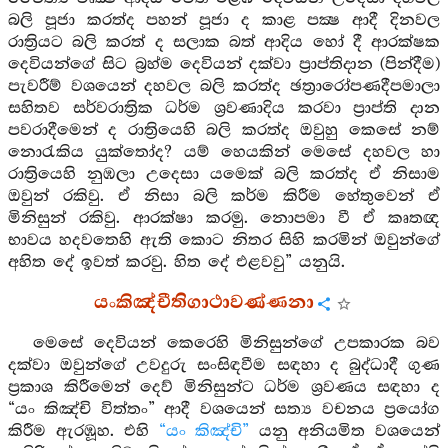
බලි පූජා කරත්ද පහන් පූජා ද කාළ පක්‍ෂ ආදී දිනවල
රාත්‍රියට බලි කරත් ද සලාක බත් ආදිය හෝ දී ආරක්ෂක
දෙවියන්ගේ සිට බ්‍රහ්ම දෙවියන් දක්වා ප්‍රාප්තිදාන (පින්දීම)
පැවරීම් වශයෙන් දහවල බලි කරත්ද ඡත්‍රාරෝපණදීපමාලා
සහිතව සර්වරාත්‍රික ධර්ම ශ්‍රවණාදිය කරවා ප්‍රාප්ති දාන
පවරාදීමෙන් ද රාත්‍රියෙහි බලි කරත්ද ඔවුහු කෙසේ නම්
නොරැකිය යුක්තෝද? යම් හෙයකින් මෙසේ දහවල හා
රාත්‍රියෙහි නුඹලා උදෙසා යමෙක් බලි කරත්ද ඒ නිසාම
ඔවුන් රකිවු. ඒ නිසා බලි කර්ම කිරීම හේතුවෙන් ඒ
මිනිසුන් රකිවු. ආරක්ෂා කරමු. නොපමා වී ඒ කෘතඥ
භාවය හදවතෙහි ඇති කොට නිතර සිහි කරමින් ඔවුන්ගේ
අහිත දේ ඉවත් කරවු. හිත දේ එළවවු” යනුයි.
යංකිඤ්චීතිගාථාවණ්ණනා
මෙසේ දෙවියන් කෙරෙහි මිනිසුන්ගේ උපකාරක බව
දක්වා ඔවුන්ගේ උවදුරු සංසිඳවීම සඳහා ද බුද්ධාදී ගුණ
ප්‍රකාශ කිරීමෙන් දෙව් මිනිසුන්ට ධර්ම ශ්‍රවණය සඳහා ද
“යං කිඤ්චි විත්තං” ආදී වශයෙන් සත්‍ය වචනය ප්‍රයෝග
කිරීම ඇරඹූහ. එහි
“යං කිඤ්චි”
යනු අනියමිත වශයෙන්