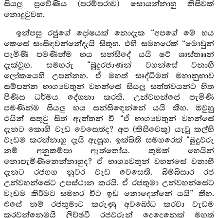
සියලු ප්‍රවේණිය (පරම්පරාව) සොයන්නාහු කිසිවක්
නොදුටුවහ.
ඉන්පසු රජුගේ දෝෂයක් නොදැක “අපගේ මේ භය
කෙසේ සංසිඳවන්නේදැයි සිතූහ. එහි සමහරෙක් “මොවුන්
පැමිණි පමණින්ම භය සන්සිදේ යයි ෂට් ශාස්තෲන්
දැක්වූහ. සමහරු “බුදුරජාණන් වහන්සේ වනාහී
ලෝකයෙහි උපන්නහ. ඒ මහත් සෘද්ධිමත් මහානුභාව
සම්පන්න භාග්‍යවතුන් වහන්සේ සියලු සත්ත්වයන්ට හිත
පිණිස ධර්මය දේශනා කරති. උන්වහන්සේ පැමිණි
පමණින්ම සියලු භය සන්සිඳෙන්නේ යයි කීහ. ඔවුහු
එයින් සතුටු සිත් ඇත්තන් වී “ඒ භාග්‍යවතුන් වහන්සේ
දැනට කොහි වැඩ වෙසෙත්ද? අප (කිසිවෙකු) යැවූ කල්හි
වැඩම කරන්නාහු දැයි ඇසූහ. ඉක්බිති සමහරෙක් “බුදුවරු
නම් අනුකම්පා ඇත්තෝය. කුමක් හෙයින්
නොපැමිණිනෙන්නාහුද? ඒ භාග්‍යවතුන් වහන්සේ වනාහී
දැනට රජගහ නුවර වැඩ වෙසෙති. බිම්බිසාර රජ
උන්වහන්සේට උපස්ථාන කරයි. ඒ රජතුමා උන්වහන්සේට
වැඩම කිරීමට සමහර විට ඉඩ නොදෙන්නේ යයි” කීහ.
එසේ නම් රජතුමාට කරුණු අවබෝධ කරවා වැඩම
කරවන්නෙමුයි ලිච්ඡවී රජවරුන් දෙදෙනෙක් මහත්