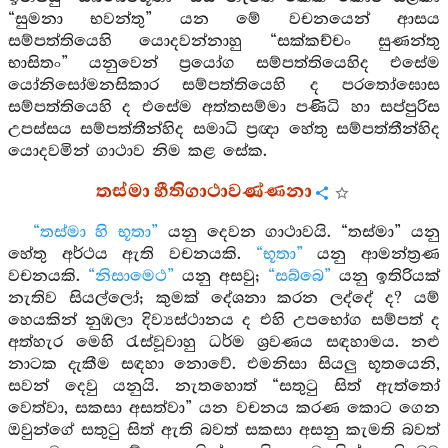
“සුමනා භවන්තු” යන මේ වචනයෙන් ආසය
සම්පත්තියෙහි යොදවන්නාහු “සක්කච්චං සුණන්තු
භාසිතං” යනුවෙන් ප්‍රයෝග සම්පත්තියෙහිද එසේම
යෝනිසෝමනසිකාර සම්පත්තියෙහි ද පරතෝඝොස
සම්පත්තියෙහි ද එසේම අත්තසම්මා පණිධි හා සප්පුරිස
උපස්සය සම්පත්තීන්හිද සමාධි ප්‍රඥා හේතු සම්පත්තීන්හිද
යොදවමින් ගාථාව නිම කළ සේක.
තස්මා හීතිගාථාවණ්ණනා
“තස්මා හි භූතා”
යනු දෙවන ගාථාවයි. “තස්මා” යනු
හේතු අර්ථය ඇති වචනයකි.
“භූතා”
යනු ආමන්ත්‍රණ
වචනයකි.
“නිසාමෙථ”
යනු අසවු;
“සබ්බෙ”
යනු ඉතිරියක්
නැතිව සියල්ලෝ; කුමක් දේශනා කරන ලද්දේ ද? යම්
හෙයකින් නුඹලා දිව්‍යස්ථානය ද එහි උපභෝග සම්පත් ද
අත්හැර මෙහි රැස්වූවාහු ධර්ම ශ්‍රවණය සඳහාමය. නළු
නාටක දැකීම සඳහා නොවේ. එමනිසා සියලු භූතයෙනි,
සවන් දෙවු යනුයි. නැතහොත් “සතුටු සිත් ඇත්තෝ
වෙත්වා, සකසා අසත්වා” යන වචනය කරණ කොට ගෙන
ඔවුන්ගේ සතුටු සිත් ඇති බවත් සකසා අසනු කැමති බවත්