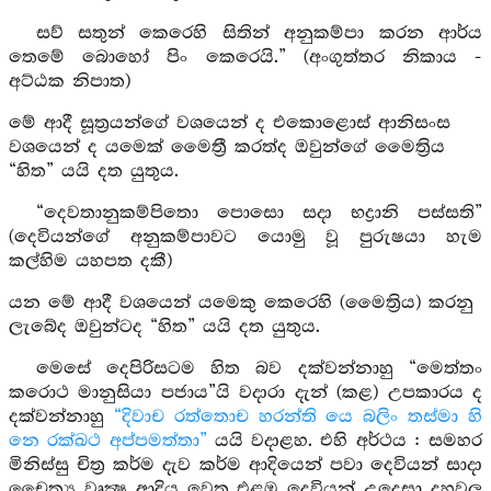
සව් සතුන් කෙරෙහි සිතින් අනුකම්පා කරන ආර්ය
තෙමේ බොහෝ පිං කෙරෙයි.” (අංගුත්තර නිකාය -
අට්ඨක නිපාත)
මේ ආදී සූත්‍රයන්ගේ වශයෙන් ද එකොළොස් ආනිසංස
වශයෙන් ද යමෙක් මෛත්‍රී කරත්ද ඔවුන්ගේ මෛත්‍රිය
“හිත” යයි දත යුතුය.
“දෙවතානුකම්පිතො පොසො සදා භද්‍රානි පස්සති”
(දෙවියන්ගේ අනුකම්පාවට යොමු වූ පුරුෂයා හැම
කල්හිම යහපත දකී)
යන මේ ආදී වශයෙන් යමෙකු කෙරෙහි (මෛත්‍රිය) කරනු
ලැබේද ඔවුන්ටද “හිත” යයි දත යුතුය.
මෙසේ දෙපිරිසටම හිත බව දක්වන්නාහු “මෙත්තං
කරොථ මානුසියා පජාය”යි වදාරා දැන් (කළ) උපකාරය ද
දක්වන්නාහු
“දිවාච රත්තොච හරන්ති යෙ බලිං තස්මා හි
නෙ රක්ඛථ අප්පමත්තා”
යයි වදාළහ. එහි අර්ථය : සමහර
මිනිස්සු චිත්‍ර කර්ම දැව කර්ම ආදියෙන් පවා දෙවියන් සාදා
චෛත්‍ය වෘක්‍ෂ ආදිය වෙත එළඹ දෙවියන් උදෙසා දහවල