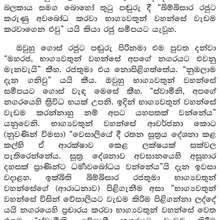
බලකාය සමග බොහෝ තුටු පඬුරු දී “බිම්බිසාර රජුට
කරුණු අවබෝධ කරවා භාග්‍යවතුන් වහන්සේ වැඩම
කරවාගෙන එවු” යයි කියා රජු සමීපයට යැවූහ.
ඔවුහු ගොස් රජුට පඬුරු පිරිනමා එම පුවත දන්වා
“මහරජ, භාග්‍යවතුන් වහන්සේ අපගේ නගරයට එවනු
මැනවැයි” කීහ. රජතුමා එය නොපිළිගත්තේය. “නුඹලාම
දැන ගනිවු” යයි කීය. ඔවුහු භාග්‍යවතුන් වහන්සේ
සමීපයට ගොස් වැඳ මෙසේ කීහ. “ස්වාමීනි, අපගේ
නගරයෙහි ත්‍රිවිධ භයක් උපනි. ඉදින් භාග්‍යවතුන් වහන්සේ
වැඩම කරන්නාහු නම් අපට යහපතක් වන්නේය”
යනුවෙනි. භාග්‍යවතුන් වහන්සේ ආවර්ජනා කොට
(නුවණින් විමසා) “වෙසාලියේ දී රතන සූත්‍රය දේශනා කළ
කල්හි ඒ ආරක්ෂාව කෙළ ලක්ෂයක් සක්වල
පැතිරෙන්නේය. සූත්‍ර දේශනාව අවසානයෙහි අසූහාර
දහසක් ප්‍රාණින්ට ධර්‍මාවබෝධය වන්නේය”යි දැන ඉවසා
වදාළහ. ඉක්බිති බිම්බිසාර රජතුමා භාග්‍යවතුන්
වහන්සේගේ (ආරාධනාව) පිළිගැනීම අසා “භාග්‍යවතුන්
වහන්සේ විසින් වේසාලියට වැඩම කිරිම පිළිගන්නා ලද්දේ
යයි නගරයෙහි ප්‍රචාරය කරවා භාග්‍යවතුන් වහන්සේ වෙත