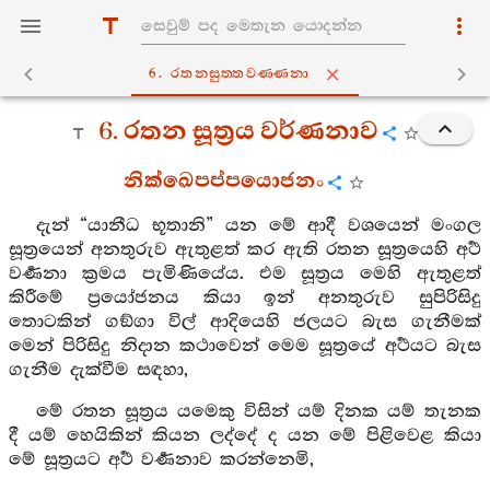
6. රතනසුත‍්තවණ‍්ණනා
6. රතන සූත්‍රය වර්ණනාව
නික්ඛෙපප්පයොජනං
දැන් “යානීධ භූතානි” යන මේ ආදී වශයෙන් මංගල
සූත්‍රයෙන් අනතුරුව ඇතුළත් කර ඇති රතන සූත්‍රයෙහි අර්‍ථ
වර්‍ණනා ක්‍රමය පැමිණියේය. එම සූත්‍රය මෙහි ඇතුළත්
කිරීමේ ප්‍රයෝජනය කියා ඉන් අනතුරුව සුපිරිසිදු
තොටකින් ගඞ්ගා විල් ආදියෙහි ජලයට බැස ගැනීමක්
මෙන් පිරිසිදු නිදාන කථාවෙන් මෙම සූත්‍රයේ අර්‍ථයට බැස
ගැනීම දැක්වීම සඳහා,
මේ රතන සූත්‍රය යමෙකු විසින් යම් දිනක යම් තැනක
දී යම් හෙයිකින් කියන ලද්දේ ද යන මේ පිළිවෙළ කියා
මේ සූත්‍රයට අර්‍ථ වර්‍ණනාව කරන්නෙමි,