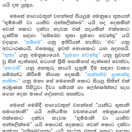
යයි දත යුතුය.
මෙසේ භාග්‍යවතුන් වහන්සේ සියලුම අමනුෂ්‍ය භූතයන්
“භුම්මානි වා යානිව අන්තලික්ඛෙ” යයි පද දෙකකින්
වෙන් කොට දක්වා නැවත එක් පදයකින් එක්කොට
දැක්වීම සඳහා “සබ්බෙව භූතා සුමනා භවන්තු” යයි
වදාළහ.
“සබ්බෙ”
යනු ඉතිරියක් නැතිව; ‘එව’ යනු
අවධාරණයයි. එකෙකුදු ඉවත් නොකොට යන අදහසයි.
“භූතා”
යනු අමනුෂ්‍යයෝ; “
සුමනා භවන්තු”
යනු සුවපත්
වූ සිත් ඇත්තෝ, හටගත් ප්‍රීති සොම්නස් ඇත්තෝ වෙත්වා,
“අථොපි”
යනු අනතුරු කාර්‍ය්‍ය දැනුම් දීම සඳහා වාක්‍ය
සම්බන්ධ කිරීමේ නිපාත දෙකකි.
“සක්කච්ච සුණන්තු
භාසිතං”
යනු මනා සේ මෙනෙහි කොට සියලු සිතින් එක්
අරමුණක පිහිටුවා දිව්‍ය සම්පත් හා ලෝකෝත්තර සැප
ගෙන දෙන මාගේ දේශනාව අසත්වා;
මෙසේ මෙහිදී භාග්‍යවතුන් වහන්සේ “යානිධ භූතානි
සමාගතානි” යයි අනියමිත වචනයෙන් අමනුෂ්‍යයන්
එක්කොට දක්වා නැවත “භුම්මානි වා යානිව
අන්තලික්ඛෙ” යයි කොටස් දෙකකට වෙන් කොට දක්වා
ඉන්පසු “සබ්බෙවභූතා” යයි නැවත එකක් කොට සළකා