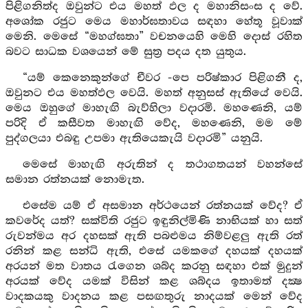
පිළිගනිත්ද ඔවුන්ට එය මහත් ඵල ද මහානිසංස ද වේ.
අශෝක රජුට මෙය මහාර්ඝතාවය සඳහා හේතූ වූවාක්
මෙනි. මෙසේ “මහග්ඝතා” වචනයෙහි මෙහි දොස් රහිත
බවට සාධක වශයෙන් මේ සුත්‍ර පදය දත යුතුය.
“යම් කෙනෙකුන්ගේ චීවර -පෙ පරිෂ්කාර පිළිගනී ද,
ඔවුනට එය මහත්ඵල වෙයි. මහත් අනුසස් ඇතියේ වෙයි.
මෙය ඔහුගේ මාහැඟි බැව්හිලා වදාරමි. මහණෙනි, යම්
පරිදි ඒ කසීවත මාහැඟි වේද, මහණෙනි, මම මේ
පුද්ගලයා එබඳු උපමා ඇතියෙකැයි වදාරමි” යනුයි.
මෙසේ මාහැඟි අරුතින් ද තථාගතයන් වහන්සේ
සමාන රත්නයක් නොමැත.
එසේම යම් ඒ අසමාන අර්ථයෙන් රත්නයක් වේද? ඒ
කවරේද යත්? සක්විති රජුට ඉඳුනිල්මිණි නාභියක් හා සත්
රුවන්මය අර දහසක් ඇති පබළුමය නිම්වළලු ඇති රත්
රනින් කළ සන්ධි ඇති, එසේ යමකගේ දහයක් දහයක්
අරයන් මත වාතය රැගෙන ශබ්ද කරනු සඳහා එක් මුදුන්
අරයක් වේද යමක් විසින් කළ ශබ්දය ඉතාමත් දක්‍ෂ
වාදකයකු වාදනය කළ පසඟතුරු නාදයක් මෙන් වේද