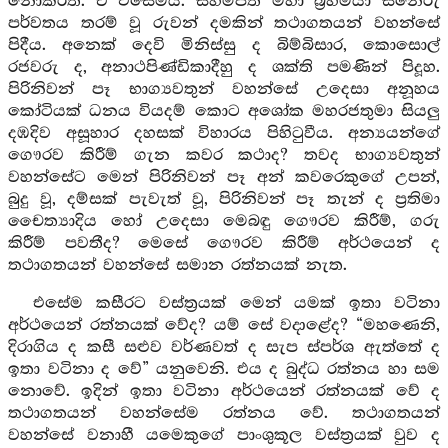
නොකරති. ඒ එසේමය. සහම්පති මහා බ්‍රහ්මයා සිනේරු
පර්වතය තරම් වූ රුවන් දමකින් තථාගතයන් වහන්සේ
පිදීය. අනෙක් දෙවි මිනිස්සු ද බිම්බිසාර, කොසොල්
රජවරු ද, අනාථපිණ්ඩිකාදීහු ද ශක්ති පමණින් පිදූහ.
පිරිනිවන් පෑ භාග්‍යවතුන් වහන්සේ උදෙසා අනූහය
කෝටියක් ධනය වියදම් කොට අශෝක මහරජතුමා සියලු
දඹදිව අසූහාර දහසක් විහාරය පිහිටුවීය. අන්‍යයන්ගේ
ගෞරව කිරීම් ගැන කවර කථාද? තවද භාග්‍යවතුන්
වහන්සේට මෙන් පිරිනිවන් පෑ අන් කවරෙකුගේ උපන්,
බුදු වූ, දම්සක් පැවැත් වූ, පිරිනිවන් පෑ තැන් ද ප්‍රතිමා
චෛත්‍යාදිය හෝ උදෙසා මෙබඳු ගෞරව කිරීම්, ගරු
කිරීම් පවතීද? මෙසේ ගෞරව කිරීම් අර්ථයෙන් ද
තථාගතයන් වහන්සේ සමාන රත්නයක් නැත.
එසේම කසීරට වස්ත්‍රයක් මෙන් යමක් ඉතා වටිනා
අර්ථයෙන් රත්නයක් වේද? යම් සේ වදාළේද? “මහණෙනි,
දිරාගිය ද කසී සළුව වර්ණවත් ද සැප ස්පර්ශ ඇත්තේ ද
ඉතා වටිනා ද වේ” යනුවෙනි. එය ද බුද්ධ රත්නය හා සම
නොවේ. ඉදින් ඉතා වටිනා අර්ථයෙන් රත්නයක් වේ ද
තථාගතයන් වහන්සේම රත්නය වේ. තථාගතයන්
වහන්සේ වනාහී යමෙකුගේ පාංශුකූල වස්ත්‍රයක් වුව ද