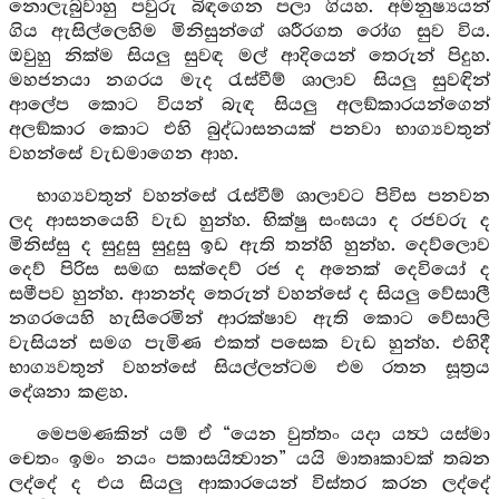
නොලැබුවාහු පවුරු බිඳගෙන පලා ගියහ. අමනුෂ්‍යයන්
ගිය ඇසිල්ලෙහිම මිනිසුන්ගේ ශරීරගත රෝග සුව විය.
ඔවුහු නික්ම සියලු සුවඳ මල් ආදියෙන් තෙරුන් පිදුහ.
මහජනයා නගරය මැද රැස්වීම් ශාලාව සියලු සුවඳින්
ආලේප කොට වියන් බැඳ සියලු අලඞ්කාරයන්ගෙන්
අලඞ්කාර කොට එහි බුද්ධාසනයක් පනවා භාග්‍යවතුන්
වහන්සේ වැඩමාගෙන ආහ.
භාග්‍යවතුන් වහන්සේ රැස්වීම් ශාලාවට පිවිස පනවන
ලද ආසනයෙහි වැඩ හුන්හ. භික්ෂු සංඝයා ද රජවරු ද
මිනිස්සු ද සුදුසු සුදුසු ඉඩ ඇති තන්හි හුන්හ. දෙව්ලොව
දෙව් පිරිස සමඟ සක්දෙව් රජ ද අනෙක් දෙවියෝ ද
සමීපව හුන්හ. ආනන්ද තෙරුන් වහන්සේ ද සියලු වේසාලී
නගරයෙහි හැසිරෙමින් ආරක්ෂාව ඇති කොට වේසාලි
වැසියන් සමග පැමිණ එකත් පසෙක වැඩ හුන්හ. එහිදී
භාග්‍යවතුන් වහන්සේ සියල්ලන්ටම එම රතන සූත්‍රය
දේශනා කළහ.
මෙපමණකින් යම් ඒ “යෙන වුත්තං යදා යත්‍ථ යස්මා
චෙතං ඉමං නයං පකාසයිත්‍වාන” යයි මාතෘකාවක් තබන
ලද්දේ ද එය සියලු ආකාරයෙන් විස්තර කරන ලද්දේ