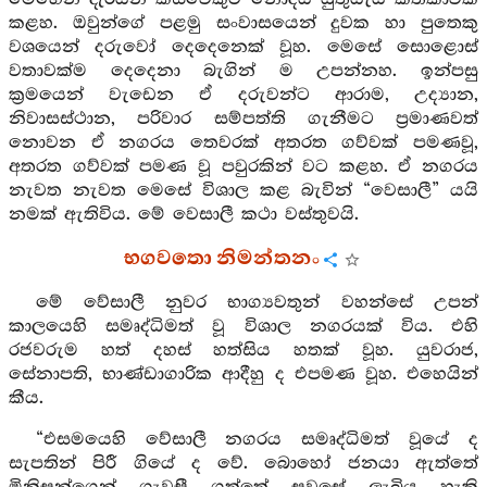
කළහ. ඔවුන්ගේ පළමු සංවාසයෙන් දුවක හා පුතෙකු
වශයෙන් දරුවෝ දෙදෙනෙක් වූහ. මෙසේ සොළොස්
වතාවක්ම දෙදෙනා බැගින් ම උපන්නහ. ඉන්පසු
ක්‍රමයෙන් වැඩෙන ඒ දරුවන්ට ආරාම, උද්‍යාන,
නිවාසස්ථාන, පරිවාර සම්පත්ති ගැනීමට ප්‍රමාණවත්
නොවන ඒ නගරය තෙවරක් අතරත ගව්වක් පමණවූ,
අතරත ගව්වක් පමණ වූ පවුරකින් වට කළහ. ඒ නගරය
නැවත නැවත මෙසේ විශාල කළ බැවින් “වෙසාලී” යයි
නමක් ඇතිවිය. මේ වෙසාලී කථා වස්තුවයි.
භගවතො නිමන්තනං
මේ වේසාලී නුවර භාග්‍යවතුන් වහන්සේ උපන්
කාලයෙහි සමෘද්ධිමත් වූ විශාල නගරයක් විය. එහි
රජවරුම හත් දහස් හත්සිය හතක් වූහ. යුවරාජ,
සේනාපති, භාණ්ඩාගාරික ආදීහු ද එපමණ වූහ. එහෙයින්
කීය.
“එසමයෙහි වේසාලී නගරය සමෘද්ධිමත් වූයේ ද
සැපතින් පිරී ගියේ ද වේ. බොහෝ ජනයා ඇත්තේ