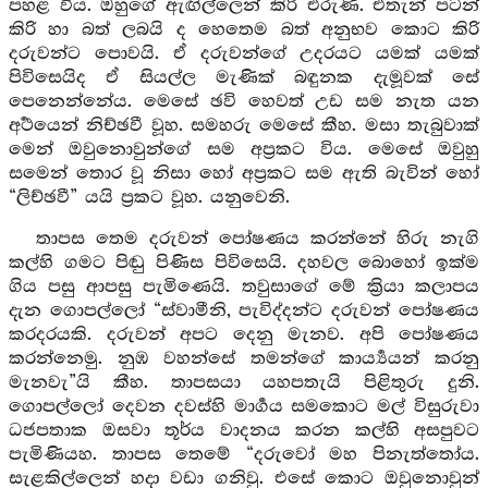
පහළ විය. ඔහුගේ ඇඟිල්ලෙන් කිරි එරුණි. එතැන් පටන්
කිරි හා බත් ලබයි ද හෙතෙම බත් අනුභව කොට කිරි
දරුවන්ට පොවයි. ඒ දරුවන්ගේ උදරයට යමක් යමක්
පිවිසෙයිද ඒ සියල්ල මැණික් බඳුනක දැමූවක් සේ
පෙනෙන්නේය. මෙසේ ඡවි හෙවත් උඩ සම නැත යන
අර්‍ථයෙන් නිච්ඡවී වූහ. සමහරු මෙසේ කීහ. මසා තැබුවාක්
මෙන් ඔවුනොවුන්ගේ සම අප්‍රකට විය. මෙසේ ඔවුහු
සමෙන් තොර වූ නිසා හෝ අප්‍රකට සම ඇති බැවින් හෝ
“ලිච්ඡවී” යයි ප්‍රකට වූහ. යනුවෙනි.
තාපස තෙම දරුවන් පෝෂණය කරන්නේ හිරු නැගි
කල්හි ගමට පිඬු පිණිස පිවිසෙයි. දහවල බොහෝ ඉක්ම
ගිය පසු ආපසු පැමිණෙයි. තවුසාගේ මේ ක්‍රියා කලාපය
දැන ගොපල්ලෝ “ස්වාමීනි, පැවිද්දන්ට දරුවන් පෝෂණය
කරදරයකි. දරුවන් අපට දෙනු මැනව. අපි පෝෂණය
කරන්නෙමු. නුඹ වහන්සේ තමන්ගේ කාර්‍ය්‍යයන් කරනු
මැනවැ”යි කීහ. තාපසයා යහපතැයි පිළිතුරු දුනි.
ගොපල්ලෝ දෙවන දවස්හි මාර්‍ගය සමකොට මල් විසුරුවා
ධජපතාක ඔසවා තූර්ය වාදනය කරන කල්හි අසපුවට
පැමිණියහ. තාපස තෙමේ “දරුවෝ මහ පිනැත්තෝය.
සැළකිල්ලෙන් හදා වඩා ගනිවු. එසේ කොට ඔවුනොවුන්