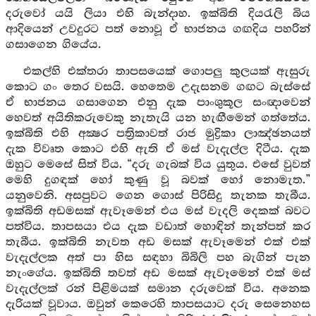
දරුවෝ යයි ලියා එහි බැන්දාහ. ඉක්බිති දියරැලි බිය
ආදියෙන් උවදුරට පත් නොවූ ඒ භාජනය ගඟදිය පහරින්
ගසාගෙන ගියේය.
එකල්හි එක්තරා තාපසයෙක් ගොපලු කුලයක් ඇසුරු
කොට ගං තෙර වසයි. හෙතෙම උදැසනම ගඟට බැස්සේ
ඒ භාජනය ගසාගෙන එනු දැක පාංශුකූල සංඥාවෙන්
හෙවත් අයිතිකරුවෙකු නැතැයි යන හැඟීමෙන් ගත්තේය.
ඉක්බිති එහි අක්‍ෂර පත්‍රිකාවත් රාජ මුද්‍රිකා ලාඤ්ඡනයත්
දැක විවෘත කොට එහි ඇති ඒ මස් වැදැල්ල දිටීය. දැක
ඔහුට මෙසේ සිත් විය. “දරු ගැබක් විය යුතුය. එසේ වුවත්
මෙහි දුගඳක් හෝ කුණු වූ බවක් හෝ නොමැත.”
යනුවෙනි. අසපුවට ගෙන ගොස් පිරිසිදු තැනක තැබීය.
ඉක්බිති අඩමසක් ඇවෑමෙන් එය මස් වැදලි දෙකක් බවට
පත්විය. තාපසයා එය දැක වඩාත් හොඳින් තැන්පත් කර
තැබීය. ඉක්බිති නැවත අඩ මසක් ඇවෑමෙන් එක් එක්
වැදැල්ලක අත් පා හිස සඳහා බිබිලි පහ බැගින් පැන
නැංගේය. ඉක්බිති තවත් අඩ මසක් ඇවෑමෙන් එක් මස්
වැදැල්ලක් රන් පිළිමයක් සමාන දරුවෙක් විය. අනෙක
දැරියක් වූවාය. ඔවුන් කෙරෙහි තාපසයාට දරු සෙනෙහස