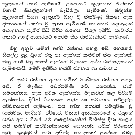
කුලයෙන් හෝ පැමිණේ. උපොසථ කුලයෙන් එන්නේ
වනාහී සියල්ලන්ගේ වැඩිමලා පැමිණේ. ඡද්දන්ත
කුලයෙන් සියලු ඇතුන්ට බාල වූ හික්මුණු ශික්ෂා ඇති
දමනයෙන් යුක්ත වූ ඇතා පැමිණේ. හෙතෙම දොළොස්
යොදුනක පැතිර සිටි පිරිස රැගෙන සියලු දඹදිව සංචාරය
කොට උදේ ආහාරයට පෙරම සිය රාජධානියට පැමිණේ.
ඔහු අනුව යමින් අශ්ව රත්නය පහළ වේ. හෙතෙම
සියල්ල සුදු වූයේ රතු පා ඇත්තේ කළුවන් හිස ඇත්තේ,
මෘදු තණ බඳු කෙස් ඇත්තේ වලාහක අශ්ව රාජකුලයෙන්
පැමිණෙයි. මෙහි ඉතිරිය හස්ති රත්නය හා සමානය.
ඒ අශ්ව රත්නය අනුව යමින් මාණික්‍ය රත්නය පහළ
වේ. ඒ මැණික වෙරළුමිණි වේ. යහපත්ය. ජාති
සම්පන්නය. පැති අටක් ඇත්තේය. මැනවින් කළ පිරියම්
ඇත්තේය. දිගින් රියසකක නැබ හා සමානය. වේපුල්ල
පර්වතයෙන් පැමිණේ. එය අඞ්ග හතරක් සම්පූර්ණ වූ
(අමාවක, මැදියම, වර්ෂාව, වනය) අන්ධකාරයේ ද රජුගේ
ධජය අගට ගියේ යම් ආලෝකයකින් මිනිස්සු දිවා කාලය
යයි හඟිමින් කර්මාන්තයෙහි යෙදෙත්ද යටත් පිරිසෙන්
කුරු කුහුඹුවන් පවා දකිත්ද යොදුනක් ප්‍රදේශය එබඳු