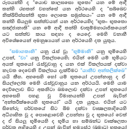
රූපයන්හි ද “යොච කාලඝසො භූතො” යන මේ ආදී
තන්හි රහතන් වහන්සේ යන අර්ථයෙහි ද “සබ්බෙව
නික්ඛිපිස්සන්ති භූතා ලොකෙ සමුස්සයං” යන මේ ආදී
තන්හි සියලුම සත්ත්වයන් යන අර්ථයෙහිද “භූතං භූතතො
සඤ්ජානාති” යන මේ ආදී තන්හි චාතුම්මහාරාජිකයෙන්
යට සත්ත්ව කාය සඳහා ද යෙදේ. මෙහි වනාහී
අවිශේෂයෙන් අමනුෂ්‍යයන් යන අර්ථයෙහි දත යුතුය.
“සමාගතානි”
යනු රැස් වූ;
“භුම්මානි”
යනු භූමියෙහි
උපන්,
“වා”
යනු විකල්පයෙහි; එයින් මෙහි යම් භූමියට
අයත් භූතයෝ රැස්වූවාහු ද යන එක් විකල්පයක් දක්වා
නැවත දෙවෙනි විකල්පය දැක්වීමට
“යානීව අන්තලික්ඛෙ”
යයි කීහ. අහසෙහි හෝ යම් භූතයෝ උපන්නාහු ද ඒ
සියල්ලෝම මෙහි රැස්වූවාහුය යන අර්ථයයි. මෙහි යාම
දෙව්ලොව සිට අකනිටා බඹලොව දක්වා උපන් භූතයෝ
අහසෙහි පහළ වූ විමානයන්හි උපන් බැවින්
“අන්තරීක්ෂයෙහි භූතයෝ” යයි දත යුතුය. එයින් යට
සිනේරු පර්වතයේ සිට බිම දක්වා වෘක්‍ෂලතාදියෙහි
අධිගෘහිත වූ ද පොළොවෙහි උපන්නා වූ ද භූතයෝ වෙත්
ද ඒ සියලූ භූමියෙහි ද භූමිය හා සම්බන්ධ වෘක්ෂලතා
පර්වත ආදියෙහි ද උපන් බැවින් භූම්‍යස්ථ (බූමාටු) භූතයෝ