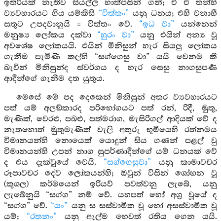
ඉතිරියක් නැතිව සියල්ල හාත්පසින් ගනී; ඒ ඒ තන්හි
ව්‍යවහාරයට ගිය යම්කිසි
“විත්තං”
යනු ධනය; එහි වනාහී
සතුට උපදවානුයි = විත්තං වේ.
“ඉධ වා”
යන්නෙන්
මනුෂ්‍ය ලෝකය දක්වා
“හුරං වා”
යනු එයින් අන්‍ය වූ
අවශේෂ ලෝකයයි. එයින් මිනිසුන් හැර සියලු ලෝකය
ගැනීම පැමිණි කල්හි “සග්ගෙසු වා” යයි වෙනම කී
බැවින් මිනිසුන්ද ස්වර්ගය ද හැර සෙසු නාගසුපර්‍ණ
ආදීන්ගේ ගැනීම දත යුතුය.
මෙසේ මේ පද දෙකෙන් මිනිසුන් අතර ව්‍යවහාරයට
පත් යම් අලඞ්කාරද පරිභෝගයට පත් රන්, රිදී, මුතු,
මැණික්, වෙරළු, පබළු, පත්මරාග, මැසිරිගල් ආදියක් වේ ද
නැතහොත් මුතුමැණික් වැලි අතුරූ භූමියෙහි රත්නමය
විමානයන්හි නොයෙක් යොදුන් සිය ගණන් පළල් වු
විමානයන්හි උපන් නාග සුපර්ණාදීන්ගේ යම් ධනයක් වේ
ද එය දැක්වූයේ වෙයි.
“සග්ගෙසුවා”
යනු කාමාවචර
රූපාවචර දේව ලෝකයන්හි; ඔවුන් විසින් ශෝභන වූ
(කුශල) කර්මයෙන් ඉරියව් පවත්වනු ලැබේ, යනු
ලැබේනුයි “සග්ග” නම් වේ. යහපත් හෝ අග්‍ර වූයේ ද
“සග්ග” වේ.
“යං”
යනු ස සස්වාමික වූ හෝ අසස්වාමික වූ
යම්;
“රතනං”
යනු ඇල්ම හෙවත් රතිය ගෙන යයි.