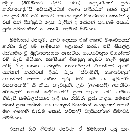
ඔවුහු (බිම්බිසාර රජුට වඩා) දෙගුණයක් පූජා
කරන්නෙමු”යි වේසාලියටත් ගංගා නදියටත් අතර තුන්
යොදුන් බිම සම කොට භාග්‍යවතුන් වහන්සේට හතරක් ද
එක් එක් භික්ෂුවට දෙක බැගින් ද සේසත් සූදානම් කොට
පූජා පවත්වමින් ගං තෙරට පැමිණ සිටියහ.
බිම්බිසාර රජතුමා නැව් දෙකක් එක් කොට මණ්ඩපයක්
කරවා මල් දම් ආදියෙන් අලංකාර කරවා එහි සියල්ල
රත්නමය වූ බුද්ධාසනයක් පැනවීය. භාග්‍යවතුන් වහන්සේ
එහි වැඩ සිටියහ. පන්සීයක් භික්ෂූහු නැවට නැගී සුදුසු
පරිදි හිඳ ගත්හ. රජතුමා භාග්‍යවතුන් වහන්සේ අනුව
යන්නේ කරවටක් දියට බැස “ස්වාමීනි, භාග්‍යවතුන්
වහන්සේ ආපසු වඩින තුරු මම මේ ගං ඉවුරෙහි
වසන්නෙමි” යි කියා නැවතුනි. උඩ (අහසෙහි) අකනිටා
බඹලොව තෙක් දේවතාවෝ පූජා කළහ. යට ගඞ්ගා
නිවැසි කම්බලස්සතර ආදී නා රජවරු පූජා කළහ. මෙසේ
මහත් පූජා සහිතව භාග්‍යවතුන් වහන්සේ යොදුනක් පමණ
මග ගඟෙහි වැඩම කොට වේසාලි වැසියන්ගේ සීමාවට
පිවිසියහ.
එතැන් සිට ලිච්ඡවි රජවරු ඒ බිම්බිසාර රජු කළ