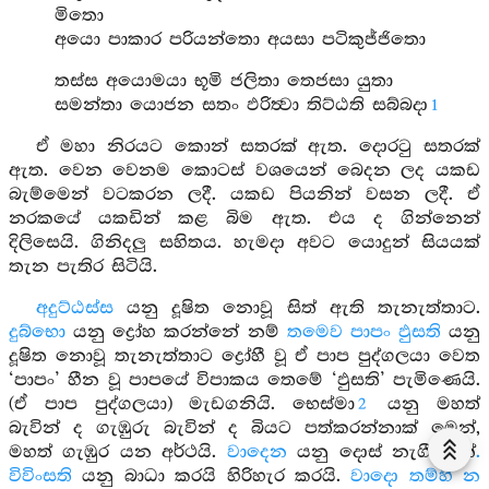
මිතො
අයො පාකාර පරියන්තො අයසා පටිකුජ්ජිතො
තස්ස අයොමයා භූමි ජලිතා තෙජසා යුතා
සමන්තා යොජන සතං ඵරිත්‍වා තිට්ඨති සබ්බදා
1
ඒ මහා නිරයට කොන් සතරක් ඇත. දොරටු සතරක්
ඇත. වෙන වෙනම කොටස් වශයෙන් බෙදන ලද යකඩ
බැම්මෙන් වටකරන ලදී. යකඩ පියනින් වසන ලදී. ඒ
නරකයේ යකඩින් කළ බිම ඇත. එය ද ගින්නෙන්
දිලිසෙයි. ගිනිදලු සහිතය. හැමදා අවට යොදුන් සියයක්
තැන පැතිර සිටියි.
අදුට්ඨස්ස
යනු දූෂිත නොවූ සිත් ඇති තැනැත්තාට.
දුබ්භො
යනු ද්‍රෝහ කරන්නේ නම්
තමෙව පාපං ඵුසති
යනු
දූෂිත නොවූ තැනැත්තාට ද්‍රෝහී වූ ඒ පාප පුද්ගලයා වෙත
‘පාපං’ හීන වූ පාපයේ විපාකය තෙමේ ‘ඵුසති’ පැමිණෙයි.
(ඒ පාප පුද්ගලයා) මැඩගනියි. භෙස්මා
යනු මහත්
2
බැවින් ද ගැඹුරු බැවින් ද බියට පත්කරන්නාක් මෙන්,
මහත් ගැඹුර යන අර්ථයි.
වාදෙන
යනු දොස් නැගීමෙන්
.
විවිංසති
යනු බාධා කරයි හිරිහැර කරයි.
වාදො තම්හි න