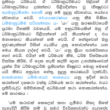
ප්‍රතිපදා ධර්මයයි. ඒ ධර්මානුධර්මයට පිළිපන් ඒ
ධර්මානුධර්මය ලබන්නට පිළිපදින්නා වූ (භික්‍ෂුවට)
අයමනුධම්මො හොති
යනු මේ සුදුසු ස්වභාවය, යෝග්‍ය
ස්වභාවය වෙයි.
වෙය්‍යාකරණාය
යනු කීම පිණිස
.
ධම්මානුධම්ම පටිපන්නො යං
‘යං’ යනු කරණාර්ථයෙහි
ප්‍රථමා විභක්ති වචනයයි. යම් අනුධර්මයකින් ඔහු ඒ
ධර්මානුධර්මයට පිළිපන්නේ යයි කියන්නේ ද එය
මනාකොට කියන්නේ නම් වෙයි. ඒ හේතුවෙන් ඔහු
නුවණැත්තන් විසින් ගැරහිය යුතු නොවන්නේය යන
මෙය කියන ලද්දේ වෙයි. ‘යං’ යනු ක්‍රියා පරාමර්ශනය
හෝ වෙයි. එයින් මේ ධර්මයම කීම, ධර්ම විතර්කයම
විතර්ක කිරිම, ඒ දෙක නැති කල්හි ඥාන උපේක්ෂාවෙන්
යුක්ත වීම ධර්මානුධර්ම ප්‍රතිපන්න භික්‍ෂුවට මොහු මෙසේ
යයි කීමට අනුරූප හේතු, සුදුසු කාරණයයි (දක්වයි).
භාසමානො ධම්මංයෙව භාසෙය්‍ය
යනු ඉදින් කථා
කරන්නේ දසකථා වස්තු ධර්මයම කථා කරන්නේය. එයට
ප්‍රතිවිරුද්ධ මහිච්ඡාතාදි අධර්මයක් කථා නොකරන්නේය.
මේ කාරණය :
‘යම් කථාවක් කෙලෙස් කපා දැමීමට හිතද සිතේ
පැහැදිලි කිරීම නම් වූ සමථ විදර්ශනාවන්ට ගැලපේද