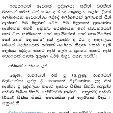
‘ලෝභයෙන් මැඩගත් පුද්ගලයා කයින් වචනින්
මනසින් යමක් රැස් කරයි ද එයද අකුසලය. ලෝභ වූයේ
ලෝභයෙන් මැඩගන්නා ලද්දේ ලෝභයෙන් අල්ලාගත් සිත්
ඇත්තේ ‘මම බලවත් වෙමි. මම බලයෙන් ප්‍රයෝජන
ඇත්තෙක් වෙමි’ අනුන්ට මරණයෙන් හෝ බන්‍ධනයෙන්
හෝ ධන හානියෙන් හෝ ගැරහීමෙන් හෝ නෙරපීමෙන්
හෝ නැති දොසකින් දුක් උපදවා ද එය ද අකුශලය.
මෙසේ ලෝභයෙන් හටගත් ලෝභය නිදාන කොට ඇති
ලෝභය සමුදය කොට ඇති ලෝභය ප්‍රත්‍යය කොට ඇති
නොයෙක් පාපක අකුශල ධර්ම ඔහුට පහළ වෙයි.’
1
අනිකක් ද කියන ලදී -
‘බමුණ, රාගයෙන් රත් වූ (ඇලුණු) රාගයෙන්
මැඩගන්නා ලද්දා වූ රාගයෙන් මැඩගන්නා ලද සිත්
ඇත්තා වූ පුද්ගලයා තමාට ආබාධ පිණිස සිතයි. අනුන්ට
ආබාධ පිණිස සිතයි. දෙපිරිසටම (තමාට - අනුන්ට) ආබාධ
(විපත්) පිණිස සිතයි. චෛතසික දුක් දොම්නස් විඳියි’
1
යනුවෙනි.
චිත්තප්පකොපනො
යනු සිතේ කැළඹීමයි. ලෝභය