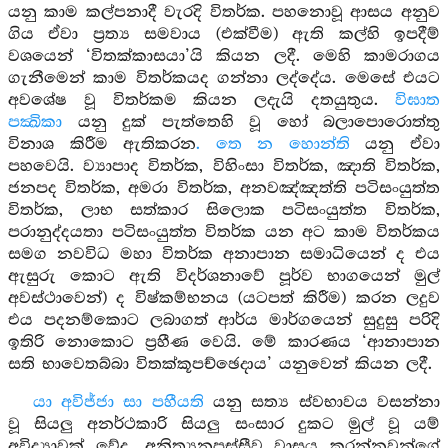
යනු කාම කල්පනාදී වැරදි විතර්ක. පහනොවූ ආසය අනුව
ගිය ඒවා ප්‍රත්‍ය සමවාය (එක්වීම) ඇති කල්හි ඉපදීම්
වශයෙන් ‘විතක්කාසයා’යි කියන ලදී. මෙහි කාමරාගය
ගැනීමෙන් කාම විතර්කයද ගන්නා ලද්දේය. මෙසේ එයට
අවශේෂ වූ විතර්කම කියන ලදැයි දතයුතුය.
විඝාත
පක්‍ඛිකා
යනු දුක් පැත්තෙහි වූ හෝ බලාපොරොත්තු
විනාශ කිරීම ඇතිකරන
. තෙ න හොන්ති
යනු ඒවා
පහවෙයි. ව්‍යාපාද විතර්ක, විහිංසා විතර්ක, ඤාති විතර්ක,
ජනපද විතර්ක, අමරා විතර්ක, අනවඤ්ඤත්ති පටිසංයුත්ත
විතර්ක, ලාභ සත්කාර සිලොක පටිසංයුත්ත විතර්ක,
පරානුද්දයතා පටිසංයුත්ත විතර්ක යන අට කාම විතර්කය
සමග නවවිධ මහා විතර්ක අනාපාන සමාධියෙන් ද එය
ඇසුරු කොට ඇති විදර්ශනාවේ පූර්ව භාගයෙන් මුල්
අවස්ථාවෙන්) ද විෂ්කම්භනය (යටපත් කිරීම) කරන ලදුව
එය පදනම්කොට ලබාගත් ආර්ය මාර්ගයෙන් සුදුසු පරිදි
ඉතිරි නොකොට ප්‍රහීණ වෙයි. මේ කාරණය ‘ආනාපාන
සති භාවෙතබ්බා විතක්කූපච්ඡෙදාය’ යනුවෙන් කියන ලදී.
යා අවිජ්ජා සා පහීයති
යනු සත්‍ය ස්වභාවය වසන්නා
වූ සියලු අනර්ථකාරි සියලු සංසාර දුකට මුල් වූ යම්
අවිද්‍යාවක් වේද, අනිත්‍යනුපස්සීව වාසය කරන්නවුන්ගේ