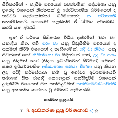
සිහිකරමින් - වැඩීම් වශයෙන් පවත්වමින්. සද්ධම්මා යනු
ප්‍රභේද වශයෙන් තිස්හතක් වූ බෝධිපාක්‍ෂික ධර්මයෙන් ද
නවවිධ ලෝකෝත්තර ධර්මයෙන්ද
න පරිහායති
නොපිරිහෙයි. නොබෝ කලකින්ම ඒ ධර්මය අවබෝධ
කරයි යන අර්ථයි.
දැන් ඒ ධර්මය සිහිකරන විධිය දක්වමින් ‘චරං වා’
යනාදිය කීහ. එහි
චරං වා
යනු පිඬුසිඟීම් වශයෙන් ද
සක්මන් කිරීම් වශයෙන් ද හැසිරෙමින්.
යදි වා තිට්ඨං
යනු
සිටින්නේ හෝ
නිසින්නො වා
හිඳින්නේ හෝ,
උද වා සයං
යනු නිදමින් හෝ (නිදන ඉරියව්වෙන් සිටිමින්) මෙසේ
සතර ඉරියව්වෙහිම
අජ්ඣත්තං සමයං චිත්තං
යනු කියන
ලද පරිදි කර්මස්ථාන නම් වූ ගෝචර අධ්‍යත්මයෙහි
තමාගේ සිත රාගාදී කෙලෙසුන් සන්සිඳුවීම් වශයෙන්
දුරුකිරීම් වශයෙන් සිත සන්සිඳුවමින්
සන්තිමෙවාධිගච්ඡති
යනු අත්‍යන්ත ශාන්තිය වූ නිවනට පැමිණෙයි.
සත්වන සූත්‍රයයි.
8. අන්‍ධකරණ සූත්‍ර වර්ණනාව