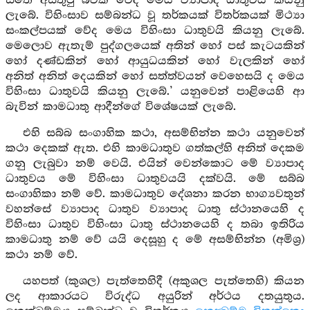
සිතේ අසතුටු බවක් වේද මෙය ව්‍යාපාද ධාතුවයි කියනු
ලැබේ. විහිංසාව සම්බන්ධ වූ තර්කයක් විතර්කයක් මිථ්‍යා
සංකල්පයක් වේද මෙය විහිංසා ධාතුවයි කියනු ලැබේ.
මෙලොව ඇතැම් පුද්ගලයෙක් අතින් හෝ පස් කැටයකින්
හෝ දණ්ඩකින් හෝ ආයුධයකින් හෝ වැලකින් හෝ
අනිත් අනිත් දෙයකින් හෝ සත්ත්වයන් වෙහෙසයි ද මෙය
විහිංසා ධාතුවයි කියනු ලැබේ.’ යනුවෙන් පාළියෙහි ආ
බැවින් කාමධාතු ආදීන්ගේ විශේෂයක් ලැබේ.
එහි සබ්බ සංගාහික කථා, අසම්භින්න කථා යනුවෙන්
කථා දෙකක් ඇත. එහි කාමධාතුව ගත්කල්හි අනිත් දෙකම
ගනු ලැබුවා නම් වෙයි. එයින් වෙන්කොට මේ ව්‍යාපාද
ධාතුවය මේ විහිංසා ධාතුවයයි දක්වයි. මේ සබ්බ
සංගාහිකා නම් වේ. කාමධාතුව දේශනා කරන භාග්‍යවතුන්
වහන්සේ ව්‍යාපාද ධාතුව ව්‍යාපාද ධාතු ස්ථානයෙහි ද
විහිංසා ධාතුව විහිංසා ධාතු ස්ථානයෙහි ද තබා ඉතිරිය
කාමධාතු නම් වේ යයි දෙසූහු ද මේ අසම්භින්න (අමිශ්‍ර)
කථා නම් වේ.
යහපත් (කුශල) පැත්තෙහිදී (අකුශල පැත්තෙහි) කියන
ලද ආකාරයට විරුද්ධ අයුරින් අර්ථය දතයුතුය.