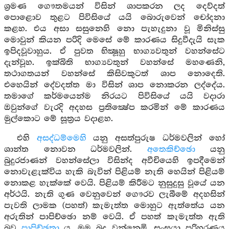
ශ්‍රමණ ගෞතමයන් විසින් ශාපකරන ලද දෙව්දත්
පොළොව තුළට පිවිසියේ යයි බොරුවෙන් චෝදනා
කළහ. එය අසා සසුනෙහි නො පැහැදුනා වූ මිනිස්සු
මොවුන් කියන පරිදි මෙසේ මේ කාරණය සිදුවීදැයි සැක
ඉපිදවූවාහුය. ඒ පුවත භික්‍ෂූහු භාග්‍යවතුන් වහන්සේට
දැන්වූහ. ඉක්බිති භාග්‍යවතුන් වහන්සේ මහණෙනි,
තථාගතයන් වහන්සේ කිසිවකුටත් ශාප නොදෙති.
එහෙයින් දේවදත්ත මා විසින් ශාප නොකරන ලද්දේය.
තමාගේ කර්මයෙන්ම නිරයට පිවිසියේ යයි වදාරා
ඔවුන්ගේ වැරදි අදහස ප්‍රතික්‍ෂේප කරමින් මේ කාරණය
මුල්කොට මේ සූත්‍රය වදාළහ.
එහි
අසද්ධම්මෙහි
යනු අසත්පුරුෂ ධර්මවලින් හෝ
ශාන්ත නොවන ධර්මවලින්.
අතෙකිච්ඡො
යනු
බුදුරජාණන් වහන්සේලා විසින්ද අවීචියෙහි ඉපදීමෙන්
නොවැළැක්විය හැකි බැවින් පිළියම් නැති හෙයින් පිළියම්
නොකළ හැක්කේ වෙයි. පිළියම් කිරීමට නුසුදුසු වූයේ යන
අර්ථයි. නැති ගුණ වෙනුවෙන් ගෞරව ලැබීමේ අදහසින්
පැවති ලාමක (පහත්) කැමැත්ත මොහුට ඇත්තේය යන
අරුතින් පාපිච්ඡො නම් වෙයි. ඒ පහත් කැමැත්ත ඇති
බව
පාපිච්ඡතා
ය. මම බුදු වන්නෙමි, සංඝයා පරිහරණය