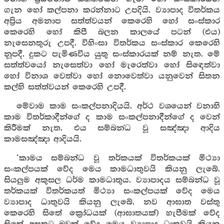
ගැන හෝ කල්පනා කරන්නාට උපදියි. ව්‍යාපාද විතර්කය
අප්‍රිය අමනාප සත්ත්වයන් කෙරෙහි හෝ සංස්කාර
කෙරෙහි හෝ කිපී බලන කාලයේ පටන් (එය)
නැසෙනතුරු උපදී. විහිංසා විතර්කය සංස්කාර කෙරෙහි
නූපදී. දුකට පැමිණවිය යුතු සංස්කාරයක් නම් නැත. මේ
සත්ත්වයෝ නැසෙත්වා හෝ මැරෙත්වා හෝ සිඳෙත්වා
හෝ විනාශ වෙත්වා හෝ නොවෙත්වා යනුවෙන් සිතන
කල්හි සත්ත්වයන් කෙරෙහි උපදී.
මේවාම කාම සංකල්පනාදියයි. අර්ථ වශයෙන් වනාහි
කාම විතර්කාදීන්ගේ ද කාම සංකල්පනාදීන්ගේ ද වෙන්
කිරීමක් නැත. එය සම්බන්ධ වූ සඤ්ඤා ආදිය
කාමසඤ්ඤා ආදියයි.
‘කාමය සම්බන්ධ වූ තර්කයක් විතර්කයක් මිථ්‍යා
සංකල්පයක් වේද මෙය කාමධාතුවයි කියනු ලැබේ.
සියලුම අකුසල ධර්ම කාමධාතුය. ව්‍යාපාදය සම්බන්ධ වූ
තර්කයක් විතර්කයත් මිථ්‍යා සංකල්පයක් වේද මෙය
ව්‍යාපාද ධාතුවයි කියනු ලැබේ. නව ආඝාත වස්තු
කෙරෙහි සිතේ ක්‍රෝධයක් (ආඝාතයක්) හැපීමක් වේද