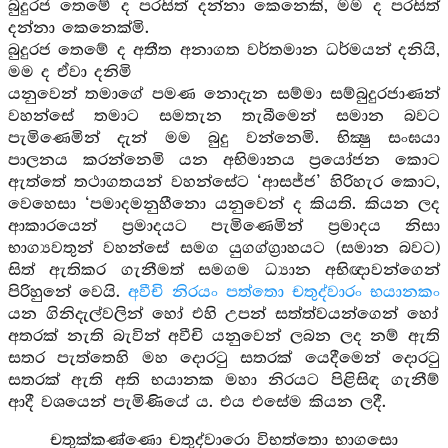
බුදුරජ තෙමේ ද පරසිත් දන්නා කෙනෙකි, මම ද පරසිත්
දන්නා කෙනෙක්මි.
බුදුරජ තෙමේ ද අතීත අනාගත වර්තමාන ධර්මයන් දනියි,
මම ද ඒවා දනිමි
යනුවෙන් තමාගේ පමණ නොදැන සම්මා සම්බුදුරජාණන්
වහන්සේ තමාට සමතැන තැබීමෙන් සමාන බවට
පැමිණෙමින් දැන් මම බුදු වන්නෙමි. භික්‍ෂු සංඝයා
පාලනය කරන්නෙමි යන අභිමානය ප්‍රයෝජන කොට
ඇත්තේ තථාගතයන් වහන්සේට ‘ආසජ්ජ’ හිරිහැර කොට,
වෙහෙසා ‘පමාදමනුහීනො යනුවෙන් ද කියති. කියන ලද
ආකාරයෙන් ප්‍රමාදයට පැමිණෙමින් ප්‍රමාදය නිසා
භාග්‍යවතුන් වහන්සේ සමග යුගග්ග්‍රාහයට (සමාන බවට)
සිත් ඇතිකර ගැනීමත් සමගම ධ්‍යාන අභිඥාවන්ගෙන්
පිරිහුනේ වෙයි.
අවීචි නිරයං පත්තො චතුද්වාරං භයානකං
යන ගිනිදැල්වලින් හෝ එහි උපන් සත්ත්වයන්ගෙන් හෝ
අතරක් නැති බැවින් අවීචි යනුවෙන් ලබන ලද නම් ඇති
සතර පැත්තෙහි මහ දොරටු සතරක් යෙදීමෙන් දොරටු
සතරක් ඇති අති භයානක මහා නිරයට පිළිසිඳ ගැනීම්
ආදී වශයෙන් පැමිණියේ ය. එය එසේම කියන ලදී.
චතුක්කණ්ණො චතුද්වාරො විභත්තො භාගසො