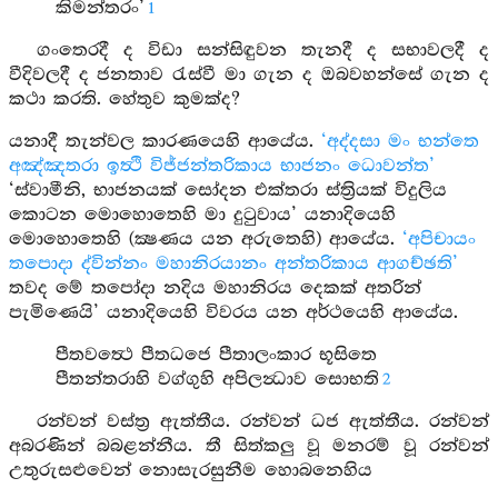
කිමන්තරං’
1
ගංතෙරදී ද විඩා සන්සිඳුවන තැනදී ද සභාවලදී ද
වීදිවලදී ද ජනතාව රැස්වී මා ගැන ද ඔබවහන්සේ ගැන ද
කථා කරති. හේතුව කුමක්ද?
යනාදී තැන්වල කාරණයෙහි ආයේය.
‘අද්දසා මං භන්තෙ
අඤ්ඤතරා ඉත්‍ථි විජ්ජන්තරිකාය භාජනං ධොවන්ත’
‘ස්වාමීනි, භාජනයක් සෝදන එක්තරා ස්ත්‍රියක් විදුලිය
කොටන මොහොතෙහි මා දුටුවාය’ යනාදියෙහි
මොහොතෙහි (ක්‍ෂණය යන අරුතෙහි) ආයේය.
‘අපිචායං
තපොදා ද්වින්නං මහානිරයානං අන්තරිකාය ආගච්ඡති’
තවද මේ තපෝදා නදිය මහානිරය දෙකක් අතරින්
පැමිණෙයි’ යනාදියෙහි විවරය යන අර්ථයෙහි ආයේය.
පීතවත්‍ථෙ පීතධජෙ පීතාලංකාර භූසිතෙ
පීතන්තරාහි වග්ගුහි අපිලන්‍ධාව සොභති
2
රන්වන් වස්ත්‍ර ඇත්තීය. රන්වන් ධජ ඇත්තීය. රන්වන්
අබරණින් බබළන්නීය. තී සිත්කලු වූ මනරම් වූ රන්වන්
උතුරුසළුවෙන් නොසැරසුනීම හොබනෙහිය