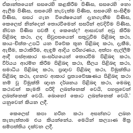
ඒකාන්තයෙන් සසරෙහි කළකිරීම පිණිස, සසරෙහි නො
ඇලීම පිණිස, සසරෙහි නැවැත්ම පිණිස, සසරෙහි සංසිඳීම
පිණිස, සසර ගැන විශේෂයෙන් දැනගැනීම පිණිස,
කෙලෙස් නින්දෙන් තොරවීමෙන් සසරින් අවදිවීම පිණිස,
නිවන පිණිස පවතී ද කෙසේද? ආසාවන් අඩු කිරීම
පිළිබඳ කථා, ලද සිවුපසයෙන් සතුටුවීම පිළිබඳ කථා,
කාය-චිත්ත-උපධි යන විවේක තුන පිළිබඳ කථා, දැකීම,
ඇසීම, කථාකිරීම, ඇඳුම් ආදිය පරිහරණය, අත්පා ඇල්ලීම්
ආදී පස්ආකාර සංසර්ගයෙන් තොරවීම පිළිබඳ කථා,
වීර්යය ආරම්භ කිරීම පිළිබඳ කථා, සීලය පිළිබඳ කථා,
සමාධිය පිළිබඳ කථා, ප්‍රඥාව පිළිබඳ කථා, විමුක්තිය
පිළිබඳ කථා, දහනව ආකාර ප්‍රත්‍යවේක්‍ෂණය පිළිබඳ කථා
නම් වූ විමුක්ති ඥාන දර්ශනය පිළිබඳ කථා, මෙබඳු
කථාවන් කැමති පරිදි ලබන්නෙක් වෙයි, පහසුවෙන්
ලබන්නෙක් වෙයි. බොහෝ කොට ලබන්නෙක් වෙයි.’
යනුවෙන් කියන ලදී.
කෙලෙස් කපා හරින කථා අසන්නට ලබන
තැනැත්තාම එය කියන්නේය. මෙයින් කල්‍යාණ මිත්‍ර
සම්පත්තිය දක්වන ලදී.