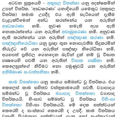
අටවන සූත්‍රයෙහි -
අකුසල විතක්කා
යනු අදක්ෂකමින්
උපන් විතර්ක. ‘අන්‍ධකරණා’ යනාදියෙහි යමෙකුට (අකුසල
විතර්ක) තමාම උපදීද එය ඇති සැටියෙන් දැකීම
වැළැක්වීමෙන් අන්ධ කරන්නේය යන අරුතින්
අන්‍ධකරණා
නමි. නුවණ නමැති ඇස ඇති
නොකරන්නේය යන අරුතින්
අචක්‍ඛුකරණා
නමි. අනුවණ
ඇති කරන්නේය යන අරුතින්
අඤ්ඤාණ කරණා
නමි
.
පඤ්ඤානිරොධිකා
යනු ප්‍රඥා තුන නොපැවතීම සිදුකරමින්
නිරුද්ධ වේ යන අරුතින් පඤ්ඤා නිරෝධිකා නමි.
අයහපත් ප්‍රතිඵල ගෙනදෙන බැවින් දුක් නම් වූ විඝාත
පක්‍ෂයෙහි පවතී යන අරුතින්
විඝාත පක්‍ඛිකා
නමි.
කෙලෙසුන්ගේ නිවීමට නො පමුණුවයි යන අරුතින්
අනිබ්බාණ සංවත්තනිකා
නමි.
කාම විතක්කො
යනු කාමය සම්බන්ධ වූ විතර්කය. එය
කෙලෙස් කාම සහිතව වස්තුකාමයෙහි පවතී. ව්‍යාපාදය
සම්බන්ධ වූ විතර්කය
බ්‍යාපාද විතක්කො
ව්‍යාපාද
විතර්කයයි. හිංසාව සම්බන්ධ වූ විතර්කය
විහිංසා
විතක්කො
විහිංසා විතර්කයයි. මේ දෙක සත්ත්වයන්
කෙරෙහි ද සංස්කාර කෙරෙහි ද උපදී. කාම විතර්කය
වනාහි ප්‍රියමනාප සත්ත්වයන් ගැන හෝ සංස්කාරයන්