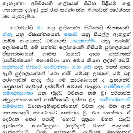
තැනැත්තා අවීචියෙහි කල්පයක් සිටින පිළියම් කළ
නොහැකි දරුණු දුක් රැස් කරන්නේය. එහෙයින් පෘථග්ජන
බව බැරෑරුම්ය.
ගාථාවන්හි
මා
යනු ප්‍රතික්‍ෂේප කිරීමෙහි නිපාතයකි.
ජාතු
යනු ඒකාන්තයෙන්.
කොචි
යනු සියල්ල ඇතුළත්
(සබ්බ සංගාහක) වචනයකි.
ලොකස්මිං
යනු සත්ත්ව
ලෝකයෙහි. මේ සත්ත්ව ලෝකයෙහි කිසියම් පුද්ගලයෙක්
ඒකාන්තයෙන් ලාමක (පහත්) ආසා ඇත්තෙක්
(පාපිච්ඡයෙක්) නොවේවා යන මෙය කියන ලද්දේ වෙයි.
තදමිනාපි ජානාථ පාපිච්ඡානං යථා ගති
යනු පහත් ආසා
ඇති පුද්ගලයන්ගේ ‘යථා ගති’ යම්බඳු උපතක්, යම් බඳු
පරලොවක් ඇද්ද එය මේ කාරණයෙන් ද දැනගනිව්
යනුවෙන් දෙව්දත් දක්වමින් මෙසේ වදාළහ.
පණ්ඩිතොති
සමඤ්ඤාතො
යනු (බුද්ධ වචනය නම් වූ) පර්යාප්ති
බහුශ්‍රැතභාවයෙන් පණ්ඩිතයයි දන්නා ලද.
භාවිතත්තොති
සම්මතො
ධ්‍යාන-අභිඥාවන්ගෙන් වඩන ලද සිත් ඇති
කෙනෙකැයි ගෞරවයට භාජනය වූ. එය එසේමය. ඒ
දෙව්දත් තෙර පෙරදී ‘ගොධි පුත්‍රයා මහත් ඍද්ධි
ඇත්තේය. ගොධිපුත්‍රයා (දෙව්දත්) මහත් ආනුභාව
ඇත්තේය’යි ධරම සේනාපති සැරියුත් මහරහතන්