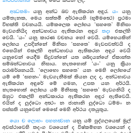
නප්පජානාති’
යනාදී මෙය කියන ලදී.
අන්‍ධතමං
යනු අන්ධ බව ඇතිකරන අඳුර.
යං
යනු
යම්තැනක, මෙය සත්තමී අර්ථයෙහි (භූම්මත්‍ථෙ) ප්‍රථමා
විභක්ති වචනයයි. යම්කලෙක ලෝභය ‘සහතෙ’ මිනිසා
මැඩගනියිද අන්ධභාවය ඇතිකරන අඳුර
තදා
එකල්හි
වෙයි. ‘යං’ යනු කාරණ වචනය හෝ වෙයි. යම්හෙයකින්
ලෝභය උපදින්නේ මිනිසා ‘සහතෙ’ මැඩපවත්වයි ද
එහෙයින් එකල්හි අන්ධභාවය ඇතිකරන අඳුර වෙයි
යනුවෙන් යෙදීම සිදුවන්නේ යත ශබ්දයන්ගේ ඒකාන්ත
සම්බන්ධභාවය නිසාය. නැතහොත් ‘යං’ යනු ක්‍රියා
පරාමර්ශනයයි. ‘ලොභො සහතෙ’ යන මෙහි ලෝභයේ
යම් මේ ‘සහනං’ මැඩගැනීමක් කියන ලද ද, අන්ධභාවය
ඇතිකරන අඳුරේ මේ ගමන, උපත යන අර්ථයි.
නැතහොත් ලෝභය යම් මිනිසකු ‘සහතෙ’ මැඩගනියි ද
ඔහුට එකල්හි අන්ධකාරය ඇතිකරන අඳුර ඇතිවෙයි.
එයින් ද ලුද්ධො අත්‍ථං න ජානානි ලුද්ධො ධම්මං න
පස්සති යනුවෙන් මෙසේ මෙහි අර්ථය දතයුතුය.
යො ච ලොභං පහනත්‍වාන
යනු යම් පුද්ගලයෙක් මුල්
අවස්ථාවෙහි තදංග වශයෙන් ද විෂ්කම්භන වශයෙන් ද