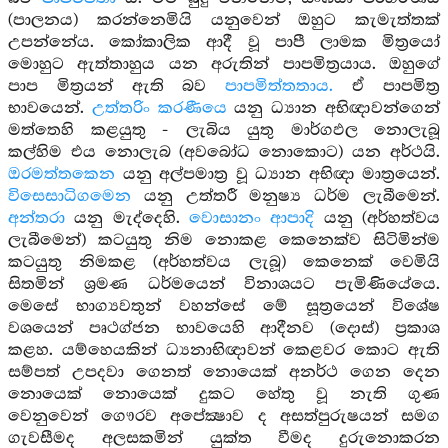
(පාලනය) කරන්නෙමියි යනුවෙන් ඔහුට කැමැත්තක්
උපන්නේය. කෝකාලික ආදී වූ පාපී ලාමක මිත්‍රයෝ
මොහුට ඇත්තාහුය යන අරුතින් පාපමිත්‍රයාය. ඔහුගේ
පාප මිත්‍රයන් ඇති බව
පාපමිත්තතාය.
ඒ පාපමිත්‍ර
භාවයෙන්.
උත්තරිං කරණීයෙ
යනු ධ්‍යාන අභිඥාවන්ගෙන්
මත්තෙහි කළයුතු - ලැබිය යුතු මාර්ගඵල නොලැබූ
කල්හිම එය නොලැබ (අවබෝධ නොකොට) යන අර්ථයි.
ඔරමත්තකෙන
යනු අල්පමාත්‍ර වූ ධ්‍යාන අභිඥා මාත්‍රයෙන්.
විසෙසාධිගමෙන
යනු උත්තරී මනුෂ්‍ය ධර්ම ලැබීමෙන්.
අන්තරා
යනු මැද්දෙහි.
වොසානං ආපාදි
යනු (අර්හත්වය
ලැබීමෙන්) කටයුතු නිම නොකළ කෙනෙක්ව සිටිමින්ම
කටයුතු නිමකළ (අර්හත්වය ලැබූ) කෙනෙක් වෙමියි
සිතමින් ශ්‍රමණ ධර්මයෙන් විනාශයට පැමිණියේයෙ.
මෙසේ භාග්‍යවතුන් වහන්සේ මේ සූත්‍රයෙන් විශේෂ
වශයෙන් පෘථග්ජන භාවයෙහි ආදීනව (දොස්) ප්‍රකාශ
කළහ. යම්හෙයකින් ධ්‍යනාභිඥාවන් කෙළවර කොට ඇති
සම්පත් උපදවා ගෙනත් නොයෙක් අනර්ථ ගෙන දෙන
නොයෙක් නොයෙක් දුකට හේතු වූ නැති ගුණ
වෙනුවෙන් ගෞරව අපේක්‍ෂාව ද අසත්පුරුෂයන් සමග
ගැවසීමද අලසකමින් යුක්ත වීමද දුරුනොකරන