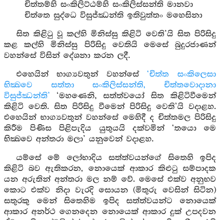
චිත්තම්හි සංකිලිට්ඨම්හි සංකිලිස්සන්ති මානවා
චිත්තෙ සුද්ධෙ විසුජ්ඣන්ති ඉතිවුත්තං මහෙසිනා
සිත කිළිටු වූ කල්හි මිනිස්සු කිළිටි වෙති’යි සිත පිරිසිදු
කළ කල්හි මිනිස්සු පිරිසිදු වෙතියි මෙසේ බුදුරජාණන්
වහන්සේ විසින් දේශනා කරන ලදී.
එහෙයින් භාග්‍යවතුන් වහන්සේ
‘චිත්ත සංකිලෙසා
භික්‍ඛවෙ සත්තා සංකිලිස්සන්ති, චිත්තවොදානා
විසුජ්ඣන්ති’
‘මහණෙනි, සත්ත්වයෝ සිත කිළිටිවීමෙන්
කිළිටි වෙති. සිත පිරිසිදු වීමෙන් පිරිසිදු වෙති’යි වදාළහ.
එහෙයින් භාග්‍යවතුන් වහන්සේ මෙහිදී ද චිත්තමල පිරිසිදු
කිරීම පිණිස පිළිපැදිය යුතුයයි දක්වමින් ‘තයො මෙ
භික්‍ඛවෙ අන්තරා මලා’ යනුවෙන් වදාළහ.
යම්සේ මේ ලෝභාදිය සත්ත්වයන්ගේ සිතෙහි ඉපිද
කිළිටි බව ඇතිකරන, නොයෙක් ආකාර කිළුටු සම්පාදක
යන අරුතින් අන්තරා මල නම් වේ. මෙසේ එක්ව අනුභව
කොට එක්ව නිදා වැරදි සොයන (මිතුරු වෙසින් සිටින)
සතුරකු මෙන් සිතෙහිම ඉපිද සත්ත්වයන්ට නොයෙක්
ආකාර අනර්ථ ගෙනදෙන නොයෙක් ආකාර දුක් උපදවන