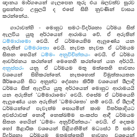
ඥානය මාර්ගයෙන් ගැලපෙන තුරු එය බලවත්ව සූරව
ප්‍රසන්නව උසුලයි ද එසේ සිහි නුවණින් වාසය
කරන්නේය.
ගාථාවන්හි - මොහුට සමථ-විදර්ශනා ධර්මය සිත්
ඇලවිය යුතු අර්ථයෙන් ආරාමය වේ. ඒ අරුතින්
ධම්මාරාමො
වෙයි. ඒ ධර්මයෙහිම ඇලුණේය යන
අරුතින්
ධම්මරතො
වෙයි. නැවත නැවත ඒ ධර්මයම
සිතන හෙයින්
ධම්මං අනුවිචින්තයං
වෙයි. ඒ ධර්මය
ආවර්ජනය කරන්නේ මෙනෙහි කරන්නේ යන අර්ථයි.
අනුස්සරං
යනු ඒ ධර්මයම මතු මත්තෙහි භාවනා
වශයෙන් සිහිකරන්නේ. නැතහොත් විමුත්තායතන
ශීර්ෂයෙහි සිට අනුන්ට දේශනා කිරීම් වශයෙන් ශීලාදි
ධර්මය සිත් ඇලවිය යුතු අර්ථයෙන් මොහුට ආරාමයයි
යන අරුතින් ‘ධම්මාරාමො’ වෙයි. එසේම ඒ ධර්මයෙහි
ඇලුණේය යන අරුතින් ‘ධම්මරතො’ නම් වෙයි. ඒ ශීලාදී
ධර්මයන්ගේ පැවැත්ම සොයමින් කාම විතර්කාදියට
අවස්ථාවක් නොදී නෙක්ඛම්ම සංකප්ප ආදී ධර්මයම
සිතන හෙයින් ‘ධම්මං අනුවිචින්තයං’ වෙයි. ඒ දෙකම
හෝ ඕළාරික වශයෙන් පිළිගනිමින් මධ්‍යස්ථ වී සමථ
විදර්ශනා ධර්මයම මතුමත්තෙහි භාවනා වශයෙන්