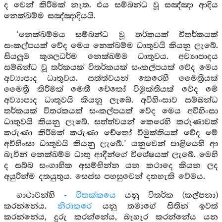
ද වෙන් කිරීමක් නැත. එය සම්බන්ධ වූ සඤ්ඤා ආදිය
නෙක්ඛම්ම සඤ්ඤාදියයි.
‘නෙක්ඛම්මය සම්බන්ධ වූ තර්කයක් විතර්කයක්
සංකල්පයක් වේද මෙය නෙක්ඛම්ම ධාතුවයි කියනු ලැබේ.
සියලුම කුශලධර්ම නෙක්ඛම්ම ධාතුවය. අව්‍යාපාදය
සම්බන්ධ වූ තර්කයක් විතර්කයක් සංකල්පයක් වේද මෙය
අව්‍යාපාද ධාතුවය. සත්ත්වයන් කෙරෙහි මෛත්‍රියක්
මෛත්‍රී කිරීමක් මෙතී චේතෝ විමුක්තියක් වේද මේ
අව්‍යාපාද ධාතුවයි කියනු ලැබේ. අවිහිංසාව සම්බන්ධ
තර්කයක් විතරකයක් සංකල්පයක් වේද මෙය අවිහිංසා
ධාතුවයි කියනු ලැබේ. සත්ත්වයන් කෙරෙහි කරුණාවක්
කරුණා කිරීමක් කරුණා චේතෝ විමුක්තියක් වේද මේ
අවිහිංසා ධාතුවයි කියනු ලැබේ.’ යනුවෙන් පාළියෙහි ආ
බැවින් නෙක්ඛම්ම ධාතු ආදීන්ගේ විශේෂයක් ලැබේ. මෙහි
ද සබ්බ සංගාහික අසම්භින්න යන කථාදෙ කියන ලද
අයුරින්ම දතයුතුය. සෙස්ස පහසුවෙන් දතහැකි වේමය.
ගාථාවන්හි
- විතක්කයෙ
යනු විතර්ක (කල්පනා)
කරන්නේය.
නිරාකරෙ
යනු තමාගේ සිතින් ඉවත්
කරන්නේය, දුරු කරන්නේය, බැහැර කරන්නේය යන