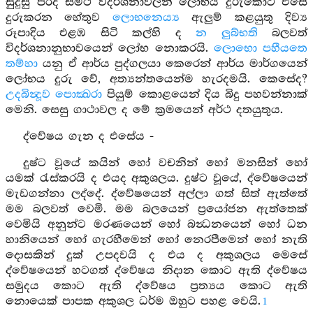
සුදුසු පරිදි සමථ විදර්ශනාවලින් ලෝභය දුරුකොට එසේ
දුරුකරන හේතුව
ලොභනෙය්‍ය
ඇලුම් කළයුතු දිව්‍ය
රූපාදිය එළඹ සිටි කල්හි ද
න ලුබ්භති
බලවත්
විදර්ශනානුභාවයෙන් ලෝභ නොකරයි.
ලොභො පහීයතෙ
තම්හා
යනු ඒ ආර්ය පුද්ගලයා කෙරෙන් ආර්ය මාර්ගයෙන්
ලෝභය දුරු වේ, අත්‍යන්තයෙන්ම හැරදමයි. කෙසේද?
උදබින්‍දූව පොක්‍ඛරා
පියුම් කොළයෙන් දිය බිදු පහවන්නාක්
මෙනි. සෙසු ගාථාවල ද මේ ක්‍රමයෙන් අර්ථ දතයුතුය.
ද්වේෂය ගැන ද එසේය -
දුෂ්ට වූයේ කයින් හෝ වචනින් හෝ මනසින් හෝ
යමක් රැස්කරයි ද එයද අකුශලය. දුෂ්ට වූයේ, ද්වේෂයෙන්
මැඩගන්නා ලද්දේ. ද්වේෂයෙන් අල්ලා ගත් සිත් ඇත්තේ
මම බලවත් වෙමි. මම බලයෙන් ප්‍රයෝජන ඇත්තෙක්
වෙමියි අනුන්ට මරණයෙන් හෝ බන්‍ධනයෙන් හෝ ධන
හානියෙන් හෝ ගැරහීමෙන් හෝ නෙරපීමෙන් හෝ නැති
දොසකින් දුක් උපදවයි ද එය ද අකුශලය මෙසේ
ද්වේෂයෙන් හටගත් ද්වේෂය නිදාන කොට ඇති ද්වේෂය
සමුදය කොට ඇති ද්වේෂය ප්‍රත්‍යය කොට ඇති
නොයෙක් පාපක අකුශල ධර්ම ඔහුට පහළ වෙයි.
1