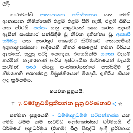
ලදී.
ගාථාවන්හි
ආනාපානෙ පතිස්සතො
යන මෙහි
ආනාපාන නිමිත්තෙහි එළඹි එළඹි සිහි ඇති, එළඹි සිහිය
යන අර්ථයි.
පස්සං
යනු ආශ්‍රවයන් ක්‍ෂය කරන ඤාණ
ඇසින් සංස්කාර සන්සිඳීම වූ නිවන දකින්නා වූ.
ආතාපී
සබ්බදා
යන අතරතුර කෙළවර කිරීමකට නොපැමිණ
අශුභානුපස්සනා ආදියෙහි නිතර කෙලෙස් තවන වීර්යය
ඇත්තේ, සුදුසු පරිදි යෙදෙන, එහෙයින්ම
යතො
වෑයම්
කරමින්, නැතහොත් ආර්ය අෂ්ටාංගික මාර්ගයෙන් වෑයම්
කරමින්,
තත්‍ථ
සියලු සංස්කාරයන්ගේ සන්සිඳීම වූ
නිවනෙහි අරහත්ඵල විමුක්තියෙන් මිදෙයි. ඉතිරිය කියන
ලද ක්‍රමයමය.
හයවන සූත්‍රයයි.
7. ධර්‍මානුධර්‍මප්‍රතිපන්න සූත්‍ර වර්ණනාව
සත්වන සූත්‍රයෙහි
- ධම්මානුධම්ම පටිපන්නස්ස
යන
මෙහි ධම්ම නම් නවවිධ ලෝකෝත්තර ධර්මයයි. ඒ
ධර්මයේ අනුධර්මය (එනම්) ශීල විශුද්ධි ආදී පූර්වභාග