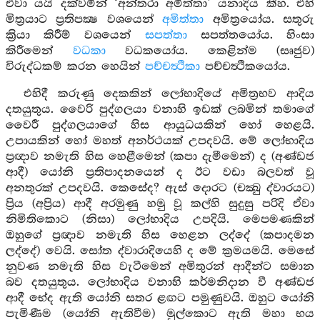
ඒවා යයි දක්වමින් ‘අන්තරා අමිත්තා’ යනාදිය කීහ. එහි
මිත්‍රයාට ප්‍රතිපක්‍ෂ වශයෙන්
අමිත්තා
අමිත්‍රයෝය. සතුරු
ක්‍රියා කිරීම් වශයෙන්
සපත්තා
සපත්තයෝය. හිංසා
කිරීමෙන්
වධකා
වධකයෝය. කෙළින්ම (සෘජුව)
විරුද්ධකම් කරන හෙයින්
පච්චත්‍ථිකා
පච්චත්‍ථිකයෝය.
එහිදී කරුණු දෙකකින් ලෝභාදියේ අමිත්‍රභව ආදිය
දතයුතුය. වෛරි පුද්ගලයා වනාහි ඉඩක් ලබමින් තමාගේ
වෛරී පුද්ගලයාගේ හිස ආයුධයකින් හෝ හෙළයි.
උපායකින් හෝ මහත් අනර්ථයක් උපදවයි. මේ ලෝභාදිය
ප්‍රඥාව නමැති හිස හෙළීමෙන් (කපා දැමීමෙන්) ද (අණ්ඩජ
ආදී) යෝනි ප්‍රතිපාදනයෙන් ද ඊට වඩා බලවත් වූ
අනතුරක් උපදවයි. කෙසේද? ඇස් දොරට (චක්‍ඛු ද්වාරයට)
ප්‍රිය (අප්‍රිය) ආදී අරමුණු හමු වූ කල්හි සුදුසු පරිදි ඒවා
නිමිතිකොට (නිසා) ලෝභාදිය උපදියි. මෙපමණකින්
ඔහුගේ ප්‍රඥාව නමැති හිස හෙළන ලද්දේ (කපාදමන
ලද්දේ) වෙයි. සෝත ද්වාරාදියෙහි ද මේ ක්‍රමයමයි. මෙසේ
නුවණ නමැති හිස වැටීමෙන් අමිතුරන් ආදීන්ට සමාන
බව දතයුතුය. ලෝභාදිය වනාහි කර්මනිදාන වී අණ්ඩජ
ආදී භේද ඇති යෝනි සතර ළඟට පමුණුවයි. ඔහුට යෝනි
පැමිණීම (යෝනි ඇතිවීම) මුල්කොට ඇති මහා භය