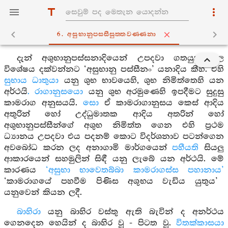
6. අසුභානුපස‍්සීසුත‍්තවණ‍්ණනා
දැන් අශුභානුපස්සනාදියෙන් උපදවා ගතයුතු ඵල
විශේෂය දක්වන්නට ‘අසුභානු පස්සීනං’ යනාදිය කීහ. එහි
සුභාය ධාතුයා
යනු ශුභ භාවයෙහි, ශුභ නිමිත්තෙහි යන
අර්ථයි
. රාගානුසයො
යනු ශුභ අරමුණෙහි ඉපදීමට සුදුසු
කාමරාග අනුසයයි.
සො
ඒ කාමරාගානුසය කෙස් ආදිය
අතුරින් හෝ උද්ධුමාතක ආදිය අතරින් හෝ
අශුභානුපස්සීන්ගේ අශුභ නිමිත්ත ගෙන එහි ප්‍රථම
ධ්‍යානය උපදවා එය පදනම් කොට විදර්ශනාව පටන්ගෙන
අවබෝධ කරන ලද අනාගාමි මාර්ගයෙන්
පහීයති
සියලු
ආකාරයෙන් සහමුලින් සිඳී යනු ලැබේ යන අර්ථයි. මේ
කාරණය
‘අසුභා භාවෙතබ්බා කාමරාගස්ස පහානාය’
‘කාමරාගයේ පහවීම පිණිස අශුභය වැඩිය යුතුය’
යනුවෙන් කියන ලදී.
බාහිරා
යනු බාහිර වස්තු ඇති බැවින් ද අනර්ථය
ගෙනදෙන හෙයින් ද බාහිර වූ - පිටත වූ.
විතක්කාසයා