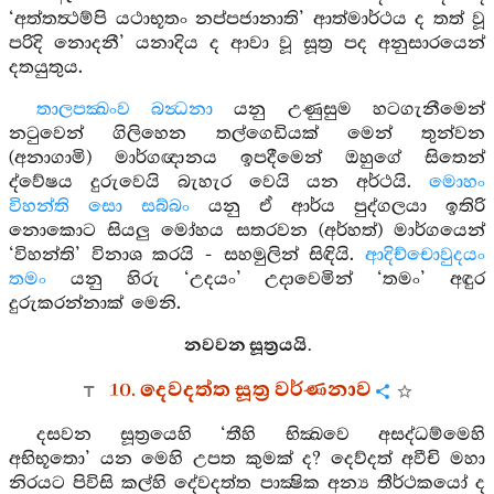
‘අත්තත්‍ථම්පි යථාභූතං නප්පජානාති’ ආත්මාර්ථය ද තත් වූ
පරිදි නොදනී’ යනාදිය ද ආවා වූ සූත්‍ර පද අනුසාරයෙන්
දතයුතුය.
තාලපක්‍ඛංව බන්‍ධනා
යනු උණුසුම හටගැනීමෙන්
නටුවෙන් ගිලිහෙන තල්ගෙඩියක් මෙන් තුන්වන
(අනාගාමි) මාර්ගඥානය ඉපදීමෙන් ඔහුගේ සිතෙන්
ද්වේෂය දුරුවෙයි බැහැර වෙයි යන අර්ථයි.
මොහං
විහන්ති සො සබ්බං
යනු ඒ ආර්ය පුද්ගලයා ඉතිරි
නොකොට සියලු මෝහය සතරවන (අර්හත්) මාර්ගයෙන්
‘විහන්ති’ විනාශ කරයි - සහමුලින් සිඳියි.
ආදිච්චොවුදයං
තමං
යනු හිරු ‘උදයං’ උදාවෙමින් ‘තමං’ අඳුර
දුරුකරන්නාක් මෙනි.
නවවන සූත්‍රයයි.
10. දෙවදත්ත සූත්‍ර වර්ණනාව
දසවන සූත්‍රයෙහි ‘තීහි භික්‍ඛවෙ අසද්ධම්මෙහි
අභිභූතො’ යන මෙහි උපත කුමක් ද? දෙව්දත් අවීචි මහා
නිරයට පිවිසි කල්හි දේවදත්ත පාක්‍ෂික අන්‍ය තීර්ථකයෝ ද