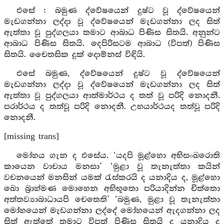
එසේ : බමුණ ද්වේෂයෙන් දුෂ්ට වූ ද්වේෂයෙන්
මැඩගන්නා ලද්දා වූ ද්වේෂයෙන් මැඩගන්නා ලද සිත්
ඇත්තා වූ පුද්ගලයා තමාට ආබාධ පිණිස සිතයි. අනුන්ට
ආබාධ පිණිස සිතයි. දෙපිරිසටම ආබාධ (විපත්) පිණිස
සිතයි. චෛතසික දුක් දොම්නස් විඳියි.
එසේ බමුණ, ද්වේෂයෙන් දුෂ්ට වූ ද්වේෂයෙන්
මැඩගන්නා ලද්දා වූ ද්වේෂයෙන් මැඩගන්නා ලද සිත්
ඇත්තා වූ පුද්ගලයා ආත්මාර්ථය ද තත් වූ පරිදි නොදනී.
පරාර්ථය ද තත්වූ පරිදි නොදනී. උභයාර්ථයද තත්වූ පරිදි
නොදනී.
[missing trans]
මෝහය ගැන ද එසේය. ‘යදපි මූළ්හො අභිසංඛරොති
කායෙන වාචාය මනසා’ ‘මුළා වූ තැනැත්තා කයින්
වචනයෙන් මනසින් යමක් රැස්කරයි ද යනාදිය ද, මූළ්හො
ඛො බ්‍රාහ්මණ මොහෙන අභිභූතො පරියාදින්න චිත්තො
අත්තව්‍යාබාධායපි චෙතෙති’ ‘බමුණ, මුළා වූ තැනැත්තා
මෝහයෙන් මැඩගන්නා ලද්දේ මෝහයෙන් ඇදගන්නා ලද
සිත් ඇත්තේ තමාට විපත් පිණිස සිතයි ද යනාදිය ද