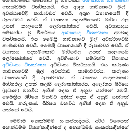
නෙක්ඛම්මය සම්බන්ධ වූ විතර්කය
නෙක්‍ඛම්ම විතක්කො
නෙක්ඛම්ම විතර්කයයි. එය අශුභ භාවනාවේ මුල්
අවස්ථාවේදී කාමාවචර වෙයි. අශුභ ධ්‍යානයෙහි දී
රූපාවචර වෙයි. ඒ ධ්‍යානය පදනම්කොට මාර්ග ඵල
උපන් කාලයෙහි ලෝකෝත්තර වෙයි. අව්‍යාපාදය
සම්බන්ධ වූ විතර්කය
අඛ්‍යාපාද විතක්කො
අවවාද
විතර්කයයි. එය මෛත්‍රී භාවනාවේ මුල් අවස්ථාවෙහි
කාමාවචර වෙයි. මෛත්‍රී ධ්‍යානයෙහි දී රූපාවචර වෙයි. ඒ
ධ්‍යානය පදනම්කොට මාර්ගඵල උපන් කාලයෙහි
ලෝකෝත්තර වෙයි. අවිහිංසාව සම්බන්ධ විපාකය
අවිහිංසා විතක්කො
අවිහිංසා විතර්කයයි. එය කරුණා
භාවනාවෙහි මුල් අවස්ථාව කාමාවචරය. කරුණා
ධ්‍යානයෙහි දී රූපාවචරය. ඒ ධ්‍යානය පාදකකොට
මාර්ගඵල උපන් කල්හි ලෝකෝත්තරය. අලෝභය ශීර්ෂය
(ප්‍රධාන) වනවිට අනිත් දෙක ඒ අනුව යන්නේ වෙයි.
මෛත්‍රිය ශීර්ෂය වනවිට අනිත් දෙක ඒ අනුව යන්නේ
වෙයි. කරුණාව ශීර්ෂය වනවිට අනිත් දෙක ඒ අනුව
යන්නේ වෙයි.
මේවාම නෙක්ඛම්ම සංකප්පාදියයි. අර්ථ වශයෙන්
නෙක්ඛම්ම විතක්කාදීන්ගේ ද නෙක්ඛම්ම සංකප්පාදීන්ගේ