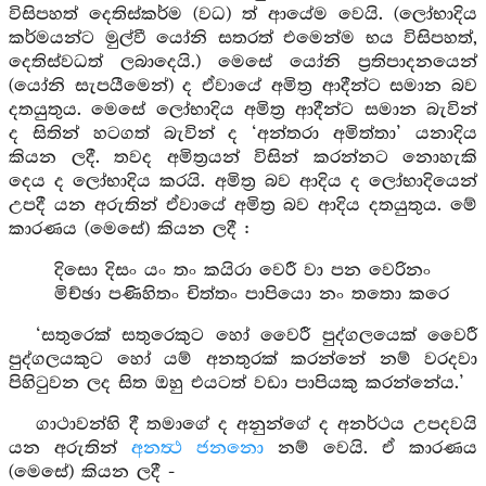
විසිපහත් දෙතිස්කර්ම (වධ) ත් ආයේම වෙයි. (ලෝභාදිය
කර්මයන්ට මුල්වී යෝනි සතරත් එමෙන්ම භය විසිපහත්,
දෙතිස්වධත් ලබාදෙයි.) මෙසේ යෝනි ප්‍රතිපාදනයෙන්
(යෝනි සැපයීමෙන්) ද ඒවායේ අමිත්‍ර ආදීන්ට සමාන බව
දතයුතුය. මෙසේ ලෝභාදිය අමිත්‍ර ආදීන්ට සමාන බැවින්
ද සිතින් හටගත් බැවින් ද ‘අන්තරා අමිත්තා’ යනාදිය
කියන ලදී. තවද අමිත්‍රයන් විසින් කරන්නට නොහැකි
දෙය ද ලෝභාදිය කරයි. අමිත්‍ර බව ආදිය ද ලෝභාදියෙන්
උපදී යන අරුතින් ඒවායේ අමිත්‍ර බව ආදිය දතයුතුය. මේ
කාරණය (මෙසේ) කියන ලදී :
දිසො දිසං යං තං කයිරා වෙරී වා පන වෙරිනං
මිච්ඡා පණිහිතං චිත්තං පාපියො නං තතො කරෙ
‘සතුරෙක් සතුරෙකුට හෝ වෛරී පුද්ගලයෙක් වෛරී
පුද්ගලයකුට හෝ යම් අනතුරක් කරන්නේ නම් වරදවා
පිහිටුවන ලද සිත ඔහු එයටත් වඩා පාපියකු කරන්නේය.’
ගාථාවන්හි දී තමාගේ ද අනුන්ගේ ද අනර්ථය උපදවයි
යන අරුතින්
අනත්‍ථ ජනනො
නම් වෙයි. ඒ කාරණය
(මෙසේ) කියන ලදී -