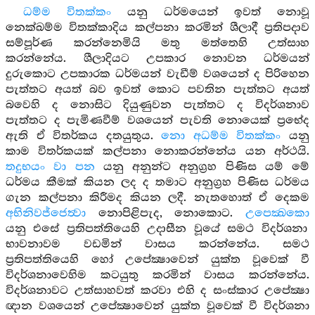
ධම්ම විතක්කං
යනු ධර්මයෙන් ඉවත් නොවූ
නෙක්ඛම්ම විතක්කාදිය කල්පනා කරමින් ශීලාදී ප්‍රතිපදාව
සම්පූර්ණ කරන්නෙමියි මතු මත්තෙහි උත්සාහ
කරන්නේය. ශීලාදියට උපකාර නොවන ධර්මයන්
දුරුකොට උපකාරක ධර්මයන් වැඩීම් වශයෙන් ද පිරිහෙන
පැත්තට අයත් බව ඉවත් කොට පවතින පැත්තට අයත්
බවෙහි ද නොසිට දියුණුවන පැත්තට ද විදර්ශනාව
පැත්තට ද පැමිණවීම් වශයෙන් පැවති නොයෙක් ප්‍රභේද
ඇති ඒ විතර්කය දතයුතුය.
නො අධම්ම විතක්කං
යනු
කාම විතර්කයක් කල්පනා නොකරන්නේය යන අර්ථයි.
තදුභයං වා පන
යනු අනුන්ට අනුග්‍රහ පිණිස යම් මේ
ධර්මය කීමක් කියන ලද ද තමාට අනුග්‍රහ පිණිස ධර්මය
ගැන කල්පනා කිරීමද කියන ලදී. නැතහොත් ඒ දෙකම
අභිනිවජ්ජෙත්‍වා
නොපිළිපැද, නොකොට.
උපෙක්‍ඛකො
යනු එසේ ප්‍රතිපත්තියෙහි උදාසීන වූයේ සමථ විදර්ශනා
භාවනාවම වඩමින් වාසය කරන්නේය. සමථ
ප්‍රතිපත්තියෙහි හෝ උපේක්‍ෂාවෙන් යුක්ත වූවෙක් වී
විදර්ශනාවෙහිම කටයුතු කරමින් වාසය කරන්නේය.
විදර්ශනාවට උත්සාහවත් කරවා එහි ද සංස්කාර උපේක්‍ෂා
ඥාන වශයෙන් උපේක්‍ෂාවෙන් යුක්ත වූවෙක් වී විදර්ශනා