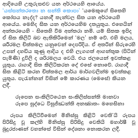
ආදියෙහි උතුරුසළුව යන අර්ථයෙහි ආයේය.
‘යස්සන්තරතො න සන්ති කොපා’
‘යමෙකුගේ සිතෙහි
කෝපය නැද්ද? යනාදී තැන්වල සිත යන අර්ථයෙහි
ආයේය. මෙහිද සිත යන අර්ථයෙහිම දතයුතුය. එහෙයින්
අන්තරයෙහි - සිතෙහි වීම අන්තරා නමි. යම් සිතක ඉපිද
ඒ සිත කිලිටි බව ඇතිකිරිමෙන් ‘මල’ නම් වේ. එහි මලය,
ශරීරමල චිත්තමල යනුවෙන් දෙපරිදිය. ඒ අතරින් සිරුරෙහි
උපන් දහඩිය කුණු ආදිය ද එහි ලැගගත් ආගන්තුක (පිටින්
පැමිණි) දූවිලි ද ශරිරමලය වෙයි. එය ජලයෙන් ඉවත්කළ
යුතුය. රාගාදී සිත කිලිටිකරන දේ එසේ නොවේ. රාගාදී
සිත කිළිටි කරන චිත්තමල ආර්ය මාර්ගවලින්ම ඉවත්කළ
යුතුය. පැරැන්නන් විසින් මේ කාරණය (මෙසේ) කියන
ලදී.
රූපෙන සංකිලිට්ඨෙන සංකිලිස්සන්ති මානවා
රූපෙ සුද්ධෙ විසුජ්ඣන්ති අනක්‍ඛාතං මහෙසිනා
රූපය කිලිටිවීමෙන් මිනිස්සු කිළිටි වෙති’යි රූපය
පිරිසිදු වූ කල්හි මිනිස්සු පිරිසිදු වෙතියි මහාර්ෂී වූ
බුදුරජාණන් වහන්සේ විසින් දේශනා නොකරන ලදී.