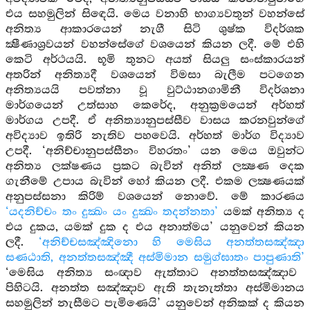
එය සහමුලින් සිඳෙයි. මෙය වනාහි භාග්‍යවතුන් වහන්සේ
අනිත්‍ය ආකාරයෙන් නැගී සිටි ශුෂ්ක විදර්ශක
ක්‍ෂීණාශ්‍රවයන් වහන්සේගේ වශයෙන් කියන ලදී. මේ එහි
කෙටි අර්ථයයි. භූමි තුනට අයත් සියලු සංස්කාරයන්
අතරින් අනිත්‍යදී වශයෙන් විමසා බැලීම පටගෙන
අනිත්‍යයයි පවත්නා වූ වුට්ඨානගාමිනී විදර්ශනා
මාර්ගයෙන් උත්සාහ කෙරේද, අනුක්‍රමයෙන් අර්හත්
මාර්ගය උපදී. ඒ අනිත්‍යානුපස්සීව වාසය කරනවුන්ගේ
අවිද්‍යාව ඉතිරි නැතිව පහවෙයි. අර්හත් මාර්ග විද්‍යාව
උපදී. ‘අනිච්චානුපස්සීනං විහරතං’ යන මෙය ඔවුන්ට
අනිත්‍ය ලක්ෂණය ප්‍රකට බැවින් අනිත් ලක්‍ෂණ දෙක
ගැනීමේ උපාය බැවින් හෝ කියන ලදී. එකම ලක්‍ෂණයක්
අනුපස්සනා කිරිම් වශයෙන් නොවේ. මේ කාරණය
‘යදනිච්චං තං දුක්‍ඛං යං දුක්‍ඛං තදන්නතා’
යමක් අනිත්‍ය ද
එය දුකය, යමක් දුක ද එය අනාත්මය’ යනුවෙන් කියන
ලදී.
‘අනිච්චසඤ්ඤිනො හි මෙඝිය අනත්තසඤ්ඤා
සණඨාති, අනත්තසඤ්ඤී අස්මිමාන සමුග්ඝාතං පාපුණාති’
‘මෙඝිය අනිත්‍ය සංඥාව ඇත්තාට අනත්තසඤ්ඤාව
පිහිටයි. අනත්ත සඤ්ඤාව ඇති තැනැත්තා අස්මිමානය
සහමුලින් නැසීමට පැමිණෙයි’ යනුවෙන් අනිකක් ද කියන