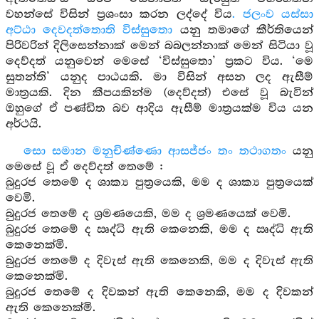
වහන්සේ විසින් ප්‍රශංසා කරන ලද්දේ විය
. ජලංව යස්සා
අට්ඨා දෙවදත්තොති විස්සුතො
යනු තමාගේ කීර්තියෙන්
පිරිවරින් දිලිසෙන්නාක් මෙන් බබලන්නාක් මෙන් සිටියා වූ
දෙව්දත් යනුවෙන් මෙසේ ‘විස්සුතො’ ප්‍රකට විය. ‘මෙ
සුතන්ති’ යනුද පාඨයකි. මා විසින් අසන ලද ඇසීම්
මාත්‍රයකි. දින කීපයකින්ම (දෙව්දත්) එසේ වූ බැවින්
ඔහුගේ ඒ පණ්ඩිත බව ආදිය ඇසීම් මාත්‍රයක්ම විය යන
අර්ථයි.
සො සමාන මනුචිණ්ණො ආසජ්ජං තං තථාගතං
යනු
මෙසේ වූ ඒ දෙව්දත් තෙමේ :
බුදුරජ තෙමේ ද ශාක්‍ය පුත්‍රයෙකි, මම ද ශාක්‍ය පුත්‍රයෙක්
වෙමි.
බුදුරජ තෙමේ ද ශ්‍රමණයෙකි, මම ද ශ්‍රමණයෙක් වෙමි.
බුදුරජ තෙමේ ද ඍද්ධි ඇති කෙනෙකි, මම ද ඍද්ධි ඇති
කෙනෙක්මි.
බුදුරජ තෙමේ ද දිවැස් ඇති කෙනෙකි, මම ද දිවැස් ඇති
කෙනෙක්මි.
බුදුරජ තෙමේ ද දිවකන් ඇති කෙනෙකි, මම ද දිවකන්
ඇති කෙනෙක්මි.