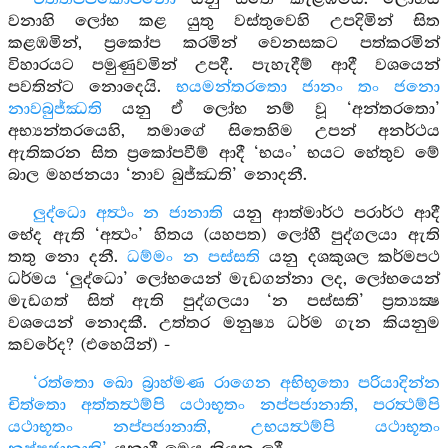
වනාහි ලෝභ කළ යුතු වස්තුවෙහි උපදිමින් සිත
කළඹමින්, ප්‍රකෝප කරමින් වෙනසකට පත්කරමින්
විහාරයට පමුණුවමින් උපදී. පැහැදීම් ආදී වශයෙන්
පවතින්ට නොදෙයි.
භයමන්තරතො ජානං තං ජනො
නාවබුජ්ඣති
යනු ඒ ලෝභ නම් වූ ‘අන්තරතො’
අභ්‍යන්තරයෙහි, තමාගේ සිතෙහිම උපන් අනර්ථය
ඇතිකරන සිත ප්‍රකෝපවීම් ආදී ‘භයං’ භයට හේතුව මේ
බාල මහජනයා ‘නාව බුජ්ඣති’ නොදනී.
ලුද්ධො අත්‍ථං න ජානාති
යනු ආත්මාර්ථ පරාර්ථ ආදී
භේද ඇති ‘අත්‍ථං’ හිතය (යහපත) ලෝහී පුද්ගලයා ඇති
තතු නො දනී.
ධම්මං න පස්සති
යනු දශකුශල කර්මපථ
ධර්මය ‘ලුද්ධො’ ලෝභයෙන් මැඩගන්නා ලද, ලෝභයෙන්
මැඩගත් සිත් ඇති පුද්ගලයා ‘න පස්සති’ ප්‍රත්‍යක්‍ෂ
වශයෙන් නොදකී. උත්තර මනුෂ්‍ය ධර්ම ගැන කියනුම
කවරේද? (එහෙයින්) -
‘රත්තො ඛො බ්‍රාහ්මණ රාගෙන අභිභූතො පරියාදින්න
චිත්තො අත්තත්‍ථම්පි යථාභූතං නප්පජානාති, පරත්‍ථම්පි
යථාභූතං නප්පජානාති, උභයත්‍ථම්පි යථාභූතං