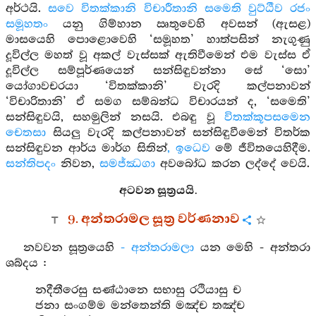
අර්ථයි.
සවෙ විතක්කානි විචාරීතානි සමෙති වුට්ඨීව රජං
සමූහතං
යනු ගිම්හාන ඍතුවෙහි අවසන් (ඇසළ)
මාසයෙහි පොළොවෙහි ‘සමූහත’ හාත්පසින් නැගුණු
දූවිල්ල මහත් වූ අකල් වැස්සක් ඇතිවීමෙන් එම වැස්ස ඒ
දූවිල්ල සම්පූර්ණයෙන් සන්සිඳුවන්නා සේ ‘සො’
යෝගාවචරයා ‘විතක්කානි’ වැරදි කල්පනාවන්
‘විචාරිතානි’ ඒ සමග සම්බන්ධ විචාරයන් ද, ‘සමෙති’
සන්සිඳුවයි, සහමුලින් නසයි. එබඳු වූ
විතක්කූපසමෙන
චෙතසා
සියලු වැරදි කල්පනාවන් සන්සිඳුවීමෙන් විතර්ක
සන්සිඳුවන ආර්ය මාර්ග සිතින්
, ඉධෙව
මේ ජීවිතයෙහිදීම.
සන්තිපදං
නිවන,
සමජ්ඣගා
අවබෝධ කරන ලද්දේ වෙයි.
අටවන සූත්‍රයයි.
9. අන්තරාමල සූත්‍ර වර්ණනාව
නවවන සූත්‍රයෙහි
- අන්තරාමලා
යන මෙහි - අන්තරා
ශබ්දය :
නදීතීරෙසු සණ්ඨානෙ සභාසු රථියාසු ච
ජනා සංගම්ම මන්තෙන්ති මඤ්ච තඤ්ච