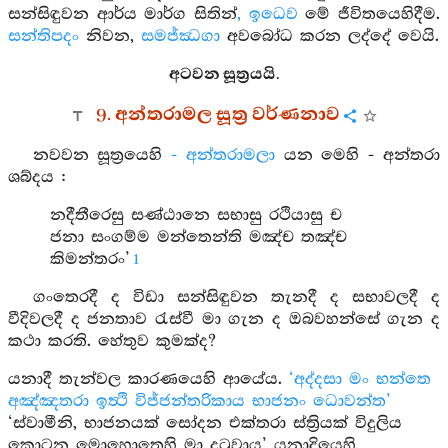
සන්සිඳුවන ආර්ය මාර්ග සිතින්
, ඉධෙව
මේ ජීවිතයෙහිදීම.
සන්තිපදං
නිවන,
සමජ්ඣගා
අවබෝධ කරන ලද්දේ වෙයි.
අටවන සූත්‍රයයි.
9. අන්තරාමල සූත්‍ර වර්ණනාව
නවවන සූත්‍රයෙහි
- අන්තරාමලා
යන මෙහි - අන්තරා
ශබ්දය :
නදීතීරෙසු සණ්ඨානෙ සභාසු රථියාසු ච
ජනා සංගම්ම මන්තෙන්ති මඤ්ච තඤ්ච
කිමන්තරං’
1
ගංතෙරදී ද විඩා සන්සිඳුවන තැනදී ද සභාවලදී ද
වීදිවලදී ද ජනතාව රැස්වී මා ගැන ද ඔබවහන්සේ ගැන ද
කථා කරති. හේතුව කුමක්ද?
යනාදී තැන්වල කාරණයෙහි ආයේය.
‘අද්දසා මං භන්තෙ
අඤ්ඤතරා ඉත්‍ථි විජ්ජන්තරිකාය භාජනං ධොවන්ත’
‘ස්වාමීනි, භාජනයක් සෝදන එක්තරා ස්ත්‍රියක් විදුලිය
කොටන මොහොතෙහි මා දුටුවාය’ යනාදියෙහි