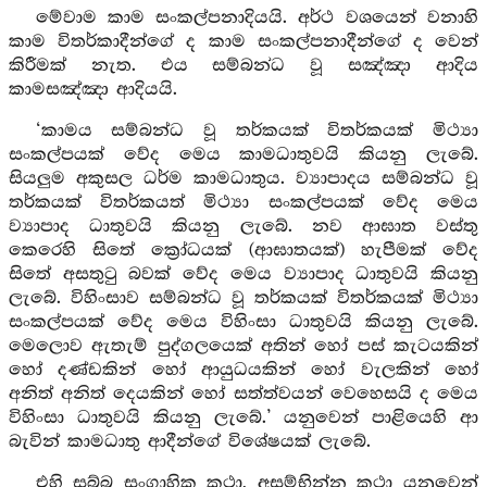
මේවාම කාම සංකල්පනාදියයි. අර්ථ වශයෙන් වනාහි
කාම විතර්කාදීන්ගේ ද කාම සංකල්පනාදීන්ගේ ද වෙන්
කිරීමක් නැත. එය සම්බන්ධ වූ සඤ්ඤා ආදිය
කාමසඤ්ඤා ආදියයි.
‘කාමය සම්බන්ධ වූ තර්කයක් විතර්කයක් මිථ්‍යා
සංකල්පයක් වේද මෙය කාමධාතුවයි කියනු ලැබේ.
සියලුම අකුසල ධර්ම කාමධාතුය. ව්‍යාපාදය සම්බන්ධ වූ
තර්කයක් විතර්කයත් මිථ්‍යා සංකල්පයක් වේද මෙය
ව්‍යාපාද ධාතුවයි කියනු ලැබේ. නව ආඝාත වස්තු
කෙරෙහි සිතේ ක්‍රෝධයක් (ආඝාතයක්) හැපීමක් වේද
සිතේ අසතුටු බවක් වේද මෙය ව්‍යාපාද ධාතුවයි කියනු
ලැබේ. විහිංසාව සම්බන්ධ වූ තර්කයක් විතර්කයක් මිථ්‍යා
සංකල්පයක් වේද මෙය විහිංසා ධාතුවයි කියනු ලැබේ.
මෙලොව ඇතැම් පුද්ගලයෙක් අතින් හෝ පස් කැටයකින්
හෝ දණ්ඩකින් හෝ ආයුධයකින් හෝ වැලකින් හෝ
අනිත් අනිත් දෙයකින් හෝ සත්ත්වයන් වෙහෙසයි ද මෙය
විහිංසා ධාතුවයි කියනු ලැබේ.’ යනුවෙන් පාළියෙහි ආ
බැවින් කාමධාතු ආදීන්ගේ විශේෂයක් ලැබේ.
එහි සබ්බ සංගාහික කථා, අසම්භින්න කථා යනුවෙන්