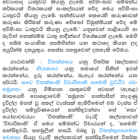
අව්‍යාපාද ධාතුවයි කියනු ලැබේ. අවිහිංසාව සම්බන්ධ
තර්කයක් විතරකයක් සංකල්පයක් වේද මෙය අවිහිංසා
ධාතුවයි කියනු ලැබේ. සත්ත්වයන් කෙරෙහි කරුණාවක්
කරුණා කිරීමක් කරුණා චේතෝ විමුක්තියක් වේද මේ
අවිහිංසා ධාතුවයි කියනු ලැබේ.’ යනුවෙන් පාළියෙහි ආ
බැවින් නෙක්ඛම්ම ධාතු ආදීන්ගේ විශේෂයක් ලැබේ. මෙහි
ද සබ්බ සංගාහික අසම්භින්න යන කථාදෙ කියන ලද
අයුරින්ම දතයුතුය. සෙස්ස පහසුවෙන් දතහැකි වේමය.
ගාථාවන්හි
- විතක්කයෙ
යනු විතර්ක (කල්පනා)
කරන්නේය.
නිරාකරෙ
යනු තමාගේ සිතින් ඉවත්
කරන්නේය, දුරු කරන්නේය, බැහැර කරන්නේය යන
අර්ථයි.
සවෙ විතක්කානි විචාරීතානි සමෙති වුට්ඨීව රජං
සමූහතං
යනු ගිම්හාන ඍතුවෙහි අවසන් (ඇසළ)
මාසයෙහි පොළොවෙහි ‘සමූහත’ හාත්පසින් නැගුණු
දූවිල්ල මහත් වූ අකල් වැස්සක් ඇතිවීමෙන් එම වැස්ස ඒ
දූවිල්ල සම්පූර්ණයෙන් සන්සිඳුවන්නා සේ ‘සො’
යෝගාවචරයා ‘විතක්කානි’ වැරදි කල්පනාවන්
‘විචාරිතානි’ ඒ සමග සම්බන්ධ විචාරයන් ද, ‘සමෙති’
සන්සිඳුවයි, සහමුලින් නසයි. එබඳු වූ
විතක්කූපසමෙන
චෙතසා
සියලු වැරදි කල්පනාවන් සන්සිඳුවීමෙන් විතර්ක