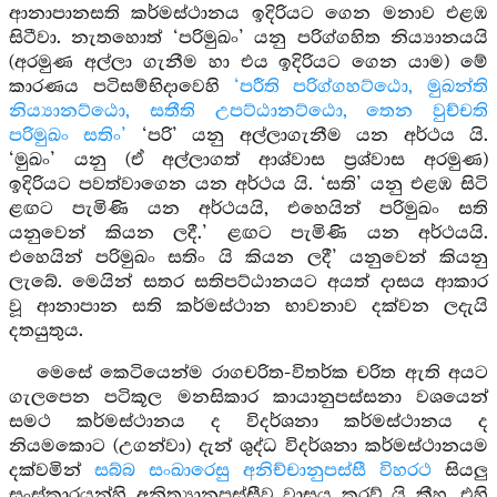
ආනාපානසති කර්මස්ථානය ඉදිරියට ගෙන මනාව එළඹ
සිටීවා. නැතහොත් ‘පරිමුඛං’ යනු පරිග්ගහිත නිය්‍යානයයි
(අරමුණ අල්ලා ගැනීම හා එය ඉදිරියට ගෙන යාම) මේ
කාරණය පටිසම්භිදාවෙහි
‘පරීති පරිග්ගහට්ඨො, මුඛන්ති
නිය්‍යානට්ඨො, සතීති උපට්ඨානට්ඨො, තෙන වුච්චති
පරිමුඛං සතිං’
‘පරි’ යනු අල්ලාගැනීම යන අර්ථය යි.
‘මුඛං’ යනු (ඒ අල්ලාගත් ආශ්වාස ප්‍රශ්වාස අරමුණ)
ඉදිරියට පවත්වාගෙන යන අර්ථය යි. ‘සති’ යනු එළඹ සිටි
ළඟට පැමිණි යන අර්ථයයි, එහෙයින් පරිමුඛං සති
යනුවෙන් කියන ලදී.’ ළඟට පැමිණි යන අර්ථයයි.
එහෙයින් පරිමුඛං සතිං යි කියන ලදී’ යනුවෙන් කියනු
ලැබේ. මෙයින් සතර සතිපට්ඨානයට අයත් දාසය ආකාර
වූ ආනාපාන සති කර්මස්ථාන භාවනාව දක්වන ලදැයි
දතයුතුය.
මෙසේ කෙටියෙන්ම රාගචරිත-විතර්ක චරිත ඇති අයට
ගැලපෙන පටිකූල මනසිකාර කායානුපස්සනා වශයෙන්
සමථ කර්මස්ථානය ද විදර්ශනා කර්මස්ථානය ද
නියමකොට (උගන්වා) දැන් ශුද්ධ විදර්ශනා කර්මස්ථානයම
දක්වමින්
සබ්බ සංඛාරෙසු අනිච්චානුපස්සී විහරථ
සියලු
සංස්කාරයන්හි අනිත්‍යානුපස්සීව වාසය කරව් යි කීහ. එහි