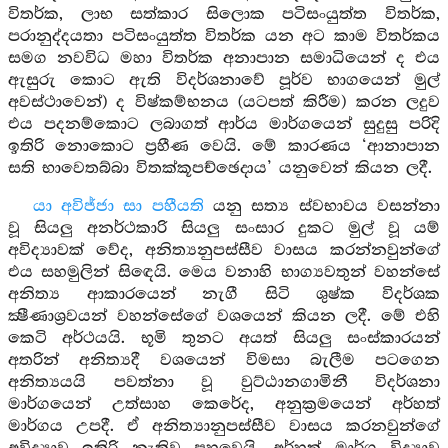
විතර්ක, ලාභ සත්කාර සිලොක පටිසංයුත්ත විතර්ක,
පරානුද්දයතා පටිසංයුත්ත විතර්ක යන අට කාම විතර්කය
සමග නවවිධ මහා විතර්ක අනාපාන සමාධියෙන් ද එය
ඇසුරු කොට ඇති විදර්ශනාවේ පූර්ව භාගයෙන් මුල්
අවස්ථාවෙන්) ද විෂ්කම්භනය (යටපත් කිරීම) කරන ලදුව
එය පදනම්කොට ලබාගත් ආර්ය මාර්ගයෙන් සුදුසු පරිදි
ඉතිරි නොකොට ප්‍රහීණ වෙයි. මේ කාරණය ‘ආනාපාන
සති භාවෙතබ්බා විතක්කූපච්ඡෙදාය’ යනුවෙන් කියන ලදී.
යා අවිජ්ජා සා පහීයති
යනු සත්‍ය ස්වභාවය වසන්නා
වූ සියලු අනර්ථකාරි සියලු සංසාර දුකට මුල් වූ යම්
අවිද්‍යාවක් වේද, අනිත්‍යනුපස්සීව වාසය කරන්නවුන්ගේ
එය සහමුලින් සිඳෙයි. මෙය වනාහි භාග්‍යවතුන් වහන්සේ
අනිත්‍ය ආකාරයෙන් නැගී සිටි ශුෂ්ක විදර්ශක
ක්‍ෂීණාශ්‍රවයන් වහන්සේගේ වශයෙන් කියන ලදී. මේ එහි
කෙටි අර්ථයයි. භූමි තුනට අයත් සියලු සංස්කාරයන්
අතරින් අනිත්‍යදී වශයෙන් විමසා බැලීම පටගෙන
අනිත්‍යයයි පවත්නා වූ වුට්ඨානගාමිනී විදර්ශනා
මාර්ගයෙන් උත්සාහ කෙරේද, අනුක්‍රමයෙන් අර්හත්
මාර්ගය උපදී. ඒ අනිත්‍යානුපස්සීව වාසය කරනවුන්ගේ