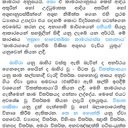
කාමරාග අනුසයයි.
සො
ඒ කාමරාගානුසය කෙස් ආදිය
අතුරින් හෝ උද්ධුමාතක ආදිය අතරින් හෝ
අශුභානුපස්සීන්ගේ අශුභ නිමිත්ත ගෙන එහි ප්‍රථම
ධ්‍යානය උපදවා එය පදනම් කොට විදර්ශනාව පටන්ගෙන
අවබෝධ කරන ලද අනාගාමි මාර්ගයෙන්
පහීයති
සියලු
ආකාරයෙන් සහමුලින් සිඳී යනු ලැබේ යන අර්ථයි. මේ
කාරණය
‘අසුභා භාවෙතබ්බා කාමරාගස්ස පහානාය’
‘කාමරාගයේ පහවීම පිණිස අශුභය වැඩිය යුතුය’
යනුවෙන් කියන ලදී.
බාහිරා
යනු බාහිර වස්තු ඇති බැවින් ද අනර්ථය
ගෙනදෙන හෙයින් ද බාහිර වූ - පිටත වූ.
විතක්කාසයා
යනු කාම කල්පනාදී වැරදි විතර්ක. පහනොවූ ආසය අනුව
ගිය ඒවා ප්‍රත්‍ය සමවාය (එක්වීම) ඇති කල්හි ඉපදීම්
වශයෙන් ‘විතක්කාසයා’යි කියන ලදී. මෙහි කාමරාගය
ගැනීමෙන් කාම විතර්කයද ගන්නා ලද්දේය. මෙසේ එයට
අවශේෂ වූ විතර්කම කියන ලදැයි දතයුතුය.
විඝාත
පක්‍ඛිකා
යනු දුක් පැත්තෙහි වූ හෝ බලාපොරොත්තු
විනාශ කිරීම ඇතිකරන
. තෙ න හොන්ති
යනු ඒවා
පහවෙයි. ව්‍යාපාද විතර්ක, විහිංසා විතර්ක, ඤාති විතර්ක,
ජනපද විතර්ක, අමරා විතර්ක, අනවඤ්ඤත්ති පටිසංයුත්ත