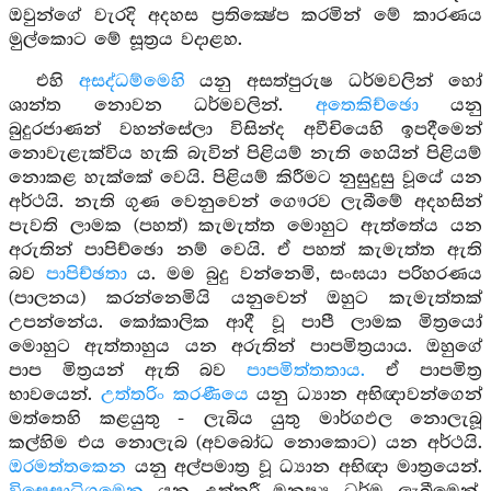
ඔවුන්ගේ වැරදි අදහස ප්‍රතික්‍ෂේප කරමින් මේ කාරණය
මුල්කොට මේ සූත්‍රය වදාළහ.
එහි
අසද්ධම්මෙහි
යනු අසත්පුරුෂ ධර්මවලින් හෝ
ශාන්ත නොවන ධර්මවලින්.
අතෙකිච්ඡො
යනු
බුදුරජාණන් වහන්සේලා විසින්ද අවීචියෙහි ඉපදීමෙන්
නොවැළැක්විය හැකි බැවින් පිළියම් නැති හෙයින් පිළියම්
නොකළ හැක්කේ වෙයි. පිළියම් කිරීමට නුසුදුසු වූයේ යන
අර්ථයි. නැති ගුණ වෙනුවෙන් ගෞරව ලැබීමේ අදහසින්
පැවති ලාමක (පහත්) කැමැත්ත මොහුට ඇත්තේය යන
අරුතින් පාපිච්ඡො නම් වෙයි. ඒ පහත් කැමැත්ත ඇති
බව
පාපිච්ඡතා
ය. මම බුදු වන්නෙමි, සංඝයා පරිහරණය
(පාලනය) කරන්නෙමියි යනුවෙන් ඔහුට කැමැත්තක්
උපන්නේය. කෝකාලික ආදී වූ පාපී ලාමක මිත්‍රයෝ
මොහුට ඇත්තාහුය යන අරුතින් පාපමිත්‍රයාය. ඔහුගේ
පාප මිත්‍රයන් ඇති බව
පාපමිත්තතාය.
ඒ පාපමිත්‍ර
භාවයෙන්.
උත්තරිං කරණීයෙ
යනු ධ්‍යාන අභිඥාවන්ගෙන්
මත්තෙහි කළයුතු - ලැබිය යුතු මාර්ගඵල නොලැබූ
කල්හිම එය නොලැබ (අවබෝධ නොකොට) යන අර්ථයි.
ඔරමත්තකෙන
යනු අල්පමාත්‍ර වූ ධ්‍යාන අභිඥා මාත්‍රයෙන්.