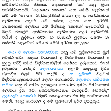
සම්බන්ධභාවය නිසාය. නැතහොත් ‘යං’ යනු ක්‍රියා
පරාමර්ශනයයි. ‘ලොභො සහතෙ’ යන මෙහි ලෝභයේ
යම් මේ ‘සහනං’ මැඩගැනීමක් කියන ලද ද, අන්ධභාවය
ඇතිකරන අඳුරේ මේ ගමන, උපත යන අර්ථයි.
නැතහොත් ලෝභය යම් මිනිසකු ‘සහතෙ’ මැඩගනියි ද
ඔහුට එකල්හි අන්ධකාරය ඇතිකරන අඳුර ඇතිවෙයි.
එයින් ද ලුද්ධො අත්‍ථං න ජානානි ලුද්ධො ධම්මං න
පස්සති යනුවෙන් මෙසේ මෙහි අර්ථය දතයුතුය.
යො ච ලොභං පහනත්‍වාන
යනු යම් පුද්ගලයෙක් මුල්
අවස්ථාවෙහි තදංග වශයෙන් ද විෂ්කම්භන වශයෙන් ද
සුදුසු පරිදි සමථ විදර්ශනාවලින් ලෝභය දුරුකොට එසේ
දුරුකරන හේතුව
ලොභනෙය්‍ය
ඇලුම් කළයුතු දිව්‍ය
රූපාදිය එළඹ සිටි කල්හි ද
න ලුබ්භති
බලවත්
විදර්ශනානුභාවයෙන් ලෝභ නොකරයි.
ලොභො පහීයතෙ
තම්හා
යනු ඒ ආර්ය පුද්ගලයා කෙරෙන් ආර්ය මාර්ගයෙන්
ලෝභය දුරු වේ, අත්‍යන්තයෙන්ම හැරදමයි. කෙසේද?
උදබින්‍දූව පොක්‍ඛරා
පියුම් කොළයෙන් දිය බිදු පහවන්නාක්
මෙනි. සෙසු ගාථාවල ද මේ ක්‍රමයෙන් අර්ථ දතයුතුය.
ද්වේෂය ගැන ද එසේය -