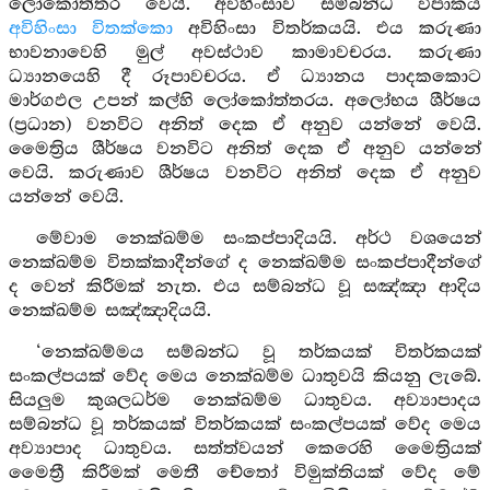
ලෝකෝත්තර වෙයි. අවිහිංසාව සම්බන්ධ විපාකය
අවිහිංසා විතක්කො
අවිහිංසා විතර්කයයි. එය කරුණා
භාවනාවෙහි මුල් අවස්ථාව කාමාවචරය. කරුණා
ධ්‍යානයෙහි දී රූපාවචරය. ඒ ධ්‍යානය පාදකකොට
මාර්ගඵල උපන් කල්හි ලෝකෝත්තරය. අලෝභය ශීර්ෂය
(ප්‍රධාන) වනවිට අනිත් දෙක ඒ අනුව යන්නේ වෙයි.
මෛත්‍රිය ශීර්ෂය වනවිට අනිත් දෙක ඒ අනුව යන්නේ
වෙයි. කරුණාව ශීර්ෂය වනවිට අනිත් දෙක ඒ අනුව
යන්නේ වෙයි.
මේවාම නෙක්ඛම්ම සංකප්පාදියයි. අර්ථ වශයෙන්
නෙක්ඛම්ම විතක්කාදීන්ගේ ද නෙක්ඛම්ම සංකප්පාදීන්ගේ
ද වෙන් කිරීමක් නැත. එය සම්බන්ධ වූ සඤ්ඤා ආදිය
නෙක්ඛම්ම සඤ්ඤාදියයි.
‘නෙක්ඛම්මය සම්බන්ධ වූ තර්කයක් විතර්කයක්
සංකල්පයක් වේද මෙය නෙක්ඛම්ම ධාතුවයි කියනු ලැබේ.
සියලුම කුශලධර්ම නෙක්ඛම්ම ධාතුවය. අව්‍යාපාදය
සම්බන්ධ වූ තර්කයක් විතර්කයක් සංකල්පයක් වේද මෙය
අව්‍යාපාද ධාතුවය. සත්ත්වයන් කෙරෙහි මෛත්‍රියක්
මෛත්‍රී කිරීමක් මෙතී චේතෝ විමුක්තියක් වේද මේ