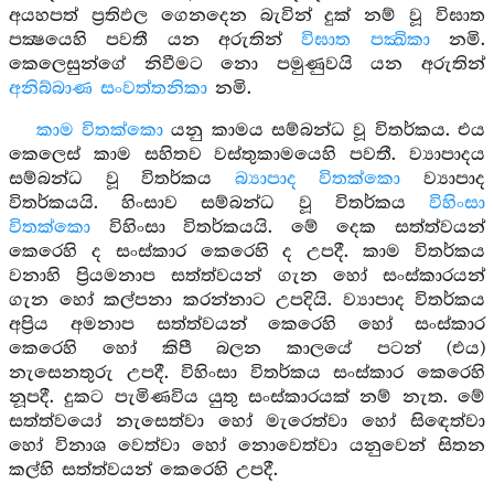
අයහපත් ප්‍රතිඵල ගෙනදෙන බැවින් දුක් නම් වූ විඝාත
පක්‍ෂයෙහි පවතී යන අරුතින්
විඝාත පක්‍ඛිකා
නමි.
කෙලෙසුන්ගේ නිවීමට නො පමුණුවයි යන අරුතින්
අනිබ්බාණ සංවත්තනිකා
නමි.
කාම විතක්කො
යනු කාමය සම්බන්ධ වූ විතර්කය. එය
කෙලෙස් කාම සහිතව වස්තුකාමයෙහි පවතී. ව්‍යාපාදය
සම්බන්ධ වූ විතර්කය
බ්‍යාපාද විතක්කො
ව්‍යාපාද
විතර්කයයි. හිංසාව සම්බන්ධ වූ විතර්කය
විහිංසා
විතක්කො
විහිංසා විතර්කයයි. මේ දෙක සත්ත්වයන්
කෙරෙහි ද සංස්කාර කෙරෙහි ද උපදී. කාම විතර්කය
වනාහි ප්‍රියමනාප සත්ත්වයන් ගැන හෝ සංස්කාරයන්
ගැන හෝ කල්පනා කරන්නාට උපදියි. ව්‍යාපාද විතර්කය
අප්‍රිය අමනාප සත්ත්වයන් කෙරෙහි හෝ සංස්කාර
කෙරෙහි හෝ කිපී බලන කාලයේ පටන් (එය)
නැසෙනතුරු උපදී. විහිංසා විතර්කය සංස්කාර කෙරෙහි
නූපදී. දුකට පැමිණවිය යුතු සංස්කාරයක් නම් නැත. මේ
සත්ත්වයෝ නැසෙත්වා හෝ මැරෙත්වා හෝ සිඳෙත්වා
හෝ විනාශ වෙත්වා හෝ නොවෙත්වා යනුවෙන් සිතන
කල්හි සත්ත්වයන් කෙරෙහි උපදී.