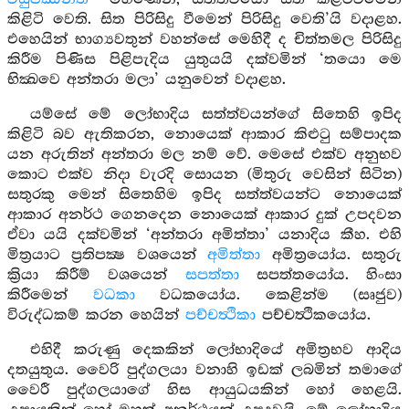
කිළිටි වෙති. සිත පිරිසිදු වීමෙන් පිරිසිදු වෙති’යි වදාළහ.
එහෙයින් භාග්‍යවතුන් වහන්සේ මෙහිදී ද චිත්තමල පිරිසිදු
කිරීම පිණිස පිළිපැදිය යුතුයයි දක්වමින් ‘තයො මෙ
භික්‍ඛවෙ අන්තරා මලා’ යනුවෙන් වදාළහ.
යම්සේ මේ ලෝභාදිය සත්ත්වයන්ගේ සිතෙහි ඉපිද
කිළිටි බව ඇතිකරන, නොයෙක් ආකාර කිළුටු සම්පාදක
යන අරුතින් අන්තරා මල නම් වේ. මෙසේ එක්ව අනුභව
කොට එක්ව නිදා වැරදි සොයන (මිතුරු වෙසින් සිටින)
සතුරකු මෙන් සිතෙහිම ඉපිද සත්ත්වයන්ට නොයෙක්
ආකාර අනර්ථ ගෙනදෙන නොයෙක් ආකාර දුක් උපදවන
ඒවා යයි දක්වමින් ‘අන්තරා අමිත්තා’ යනාදිය කීහ. එහි
මිත්‍රයාට ප්‍රතිපක්‍ෂ වශයෙන්
අමිත්තා
අමිත්‍රයෝය. සතුරු
ක්‍රියා කිරීම් වශයෙන්
සපත්තා
සපත්තයෝය. හිංසා
කිරීමෙන්
වධකා
වධකයෝය. කෙළින්ම (සෘජුව)
විරුද්ධකම් කරන හෙයින්
පච්චත්‍ථිකා
පච්චත්‍ථිකයෝය.
එහිදී කරුණු දෙකකින් ලෝභාදියේ අමිත්‍රභව ආදිය
දතයුතුය. වෛරි පුද්ගලයා වනාහි ඉඩක් ලබමින් තමාගේ
වෛරී පුද්ගලයාගේ හිස ආයුධයකින් හෝ හෙළයි.