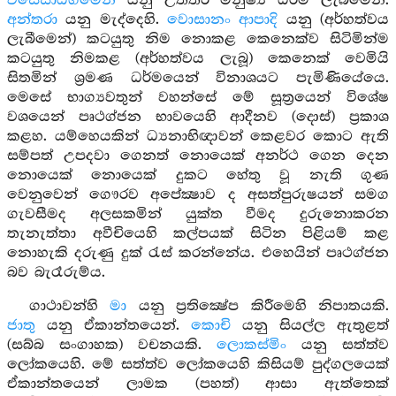
විසෙසාධිගමෙන
යනු උත්තරී මනුෂ්‍ය ධර්ම ලැබීමෙන්.
අන්තරා
යනු මැද්දෙහි.
වොසානං ආපාදි
යනු (අර්හත්වය
ලැබීමෙන්) කටයුතු නිම නොකළ කෙනෙක්ව සිටිමින්ම
කටයුතු නිමකළ (අර්හත්වය ලැබූ) කෙනෙක් වෙමියි
සිතමින් ශ්‍රමණ ධර්මයෙන් විනාශයට පැමිණියේයෙ.
මෙසේ භාග්‍යවතුන් වහන්සේ මේ සූත්‍රයෙන් විශේෂ
වශයෙන් පෘථග්ජන භාවයෙහි ආදීනව (දොස්) ප්‍රකාශ
කළහ. යම්හෙයකින් ධ්‍යනාභිඥාවන් කෙළවර කොට ඇති
සම්පත් උපදවා ගෙනත් නොයෙක් අනර්ථ ගෙන දෙන
නොයෙක් නොයෙක් දුකට හේතු වූ නැති ගුණ
වෙනුවෙන් ගෞරව අපේක්‍ෂාව ද අසත්පුරුෂයන් සමග
ගැවසීමද අලසකමින් යුක්ත වීමද දුරුනොකරන
තැනැත්තා අවීචියෙහි කල්පයක් සිටින පිළියම් කළ
නොහැකි දරුණු දුක් රැස් කරන්නේය. එහෙයින් පෘථග්ජන
බව බැරෑරුම්ය.
ගාථාවන්හි
මා
යනු ප්‍රතික්‍ෂේප කිරීමෙහි නිපාතයකි.
ජාතු
යනු ඒකාන්තයෙන්.
කොචි
යනු සියල්ල ඇතුළත්
(සබ්බ සංගාහක) වචනයකි.
ලොකස්මිං
යනු සත්ත්ව
ලෝකයෙහි. මේ සත්ත්ව ලෝකයෙහි කිසියම් පුද්ගලයෙක්
ඒකාන්තයෙන් ලාමක (පහත්) ආසා ඇත්තෙක්