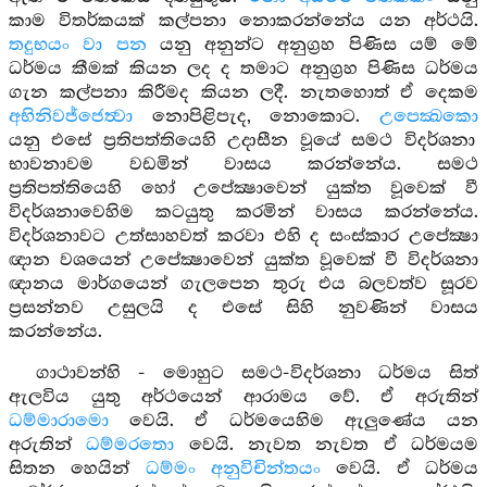
කාම විතර්කයක් කල්පනා නොකරන්නේය යන අර්ථයි.
තදුභයං වා පන
යනු අනුන්ට අනුග්‍රහ පිණිස යම් මේ
ධර්මය කීමක් කියන ලද ද තමාට අනුග්‍රහ පිණිස ධර්මය
ගැන කල්පනා කිරීමද කියන ලදී. නැතහොත් ඒ දෙකම
අභිනිවජ්ජෙත්‍වා
නොපිළිපැද, නොකොට.
උපෙක්‍ඛකො
යනු එසේ ප්‍රතිපත්තියෙහි උදාසීන වූයේ සමථ විදර්ශනා
භාවනාවම වඩමින් වාසය කරන්නේය. සමථ
ප්‍රතිපත්තියෙහි හෝ උපේක්‍ෂාවෙන් යුක්ත වූවෙක් වී
විදර්ශනාවෙහිම කටයුතු කරමින් වාසය කරන්නේය.
විදර්ශනාවට උත්සාහවත් කරවා එහි ද සංස්කාර උපේක්‍ෂා
ඥාන වශයෙන් උපේක්‍ෂාවෙන් යුක්ත වූවෙක් වී විදර්ශනා
ඥානය මාර්ගයෙන් ගැලපෙන තුරු එය බලවත්ව සූරව
ප්‍රසන්නව උසුලයි ද එසේ සිහි නුවණින් වාසය
කරන්නේය.
ගාථාවන්හි - මොහුට සමථ-විදර්ශනා ධර්මය සිත්
ඇලවිය යුතු අර්ථයෙන් ආරාමය වේ. ඒ අරුතින්
ධම්මාරාමො
වෙයි. ඒ ධර්මයෙහිම ඇලුණේය යන
අරුතින්
ධම්මරතො
වෙයි. නැවත නැවත ඒ ධර්මයම
සිතන හෙයින්
ධම්මං අනුවිචින්තයං
වෙයි. ඒ ධර්මය