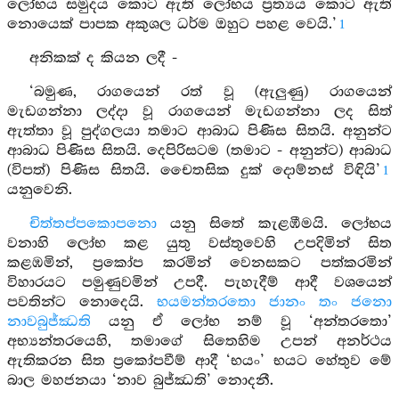
ලෝභය සමුදය කොට ඇති ලෝභය ප්‍රත්‍යය කොට ඇති
නොයෙක් පාපක අකුශල ධර්ම ඔහුට පහළ වෙයි.’
1
අනිකක් ද කියන ලදී -
‘බමුණ, රාගයෙන් රත් වූ (ඇලුණු) රාගයෙන්
මැඩගන්නා ලද්දා වූ රාගයෙන් මැඩගන්නා ලද සිත්
ඇත්තා වූ පුද්ගලයා තමාට ආබාධ පිණිස සිතයි. අනුන්ට
ආබාධ පිණිස සිතයි. දෙපිරිසටම (තමාට - අනුන්ට) ආබාධ
(විපත්) පිණිස සිතයි. චෛතසික දුක් දොම්නස් විඳියි’
1
යනුවෙනි.
චිත්තප්පකොපනො
යනු සිතේ කැළඹීමයි. ලෝභය
වනාහි ලෝභ කළ යුතු වස්තුවෙහි උපදිමින් සිත
කළඹමින්, ප්‍රකෝප කරමින් වෙනසකට පත්කරමින්
විහාරයට පමුණුවමින් උපදී. පැහැදීම් ආදී වශයෙන්
පවතින්ට නොදෙයි.
භයමන්තරතො ජානං තං ජනො
නාවබුජ්ඣති
යනු ඒ ලෝභ නම් වූ ‘අන්තරතො’
අභ්‍යන්තරයෙහි, තමාගේ සිතෙහිම උපන් අනර්ථය
ඇතිකරන සිත ප්‍රකෝපවීම් ආදී ‘භයං’ භයට හේතුව මේ
බාල මහජනයා ‘නාව බුජ්ඣති’ නොදනී.