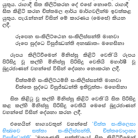
යුතුය. රාගාදී සිත කිලිටිකරන දේ එසේ නොවේ. රාගාදී
සිත කිළිටි කරන චිත්තමල ආර්ය මාර්ගවලින්ම ඉවත්කළ
යුතුය. පැරැන්නන් විසින් මේ කාරණය (මෙසේ) කියන
ලදී.
රූපෙන සංකිලිට්ඨෙන සංකිලිස්සන්ති මානවා
රූපෙ සුද්ධෙ විසුජ්ඣන්ති අනක්‍ඛාතං මහෙසිනා
රූපය කිලිටිවීමෙන් මිනිස්සු කිළිටි වෙති’යි රූපය
පිරිසිදු වූ කල්හි මිනිස්සු පිරිසිදු වෙතියි මහාර්ෂී වූ
බුදුරජාණන් වහන්සේ විසින් දේශනා නොකරන ලදී.
චිත්තම්හි සංකිලිට්ඨම්හි සංකිලිස්සන්ති මානවා
චිත්තෙ සුද්ධෙ විසුජ්ඣන්ති ඉතිවුත්තං මහෙසිනා
සිත කිළිටු වූ කල්හි මිනිස්සු කිළිටි වෙති’යි සිත පිරිසිදු
කළ කල්හි මිනිස්සු පිරිසිදු වෙතියි මෙසේ බුදුරජාණන්
වහන්සේ විසින් දේශනා කරන ලදී.
එහෙයින් භාග්‍යවතුන් වහන්සේ
‘චිත්ත සංකිලෙසා
භික්‍ඛවෙ සත්තා සංකිලිස්සන්ති, චිත්තවොදානා
විසුජ්ඣන්ති’
‘මහණෙනි, සත්ත්වයෝ සිත කිළිටිවීමෙන්