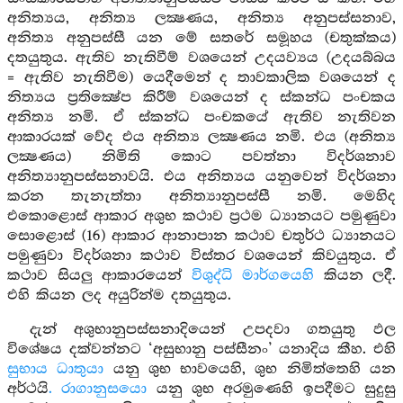
අනිත්‍යය, අනිත්‍ය ලක්‍ෂණය, අනිත්‍ය අනුපස්සනාව,
අනිත්‍ය අනුපස්සී යන මේ සතරේ සමූහය (චතුක්කය)
දතයුතුය. ඇතිව නැතිවීම් වශයෙන් උදයව්‍යය (උදයබ්බය
= ඇතිව නැතිවීම) යෙදීමෙන් ද තාවකාලික වශයෙන් ද
නිත්‍යය ප්‍රතික්‍ෂේප කිරීම් වශයෙන් ද ස්කන්ධ පංචකය
අනිත්‍ය නමි. ඒ ස්කන්ධ පංචකයේ ඇතිව නැතිවන
ආකාරයක් වේද එය අනිත්‍ය ලක්‍ෂණය නමි. එය (අනිත්‍ය
ලක්‍ෂණය) නිමිති කොට පවත්නා විදර්ශනාව
අනිත්‍යානුපස්සනාවයි. එය අනිත්‍යය යනුවෙන් විදර්ශනා
කරන තැනැත්තා අනිත්‍යානුපස්සී නමි. මෙහිද
එකොළොස් ආකාර අශුභ කථාව ප්‍රථම ධ්‍යානයට පමුණුවා
සොළොස් (16) ආකාර ආනාපාන කථාව චතුර්ථ ධ්‍යානයට
පමුණුවා විදර්ශනා කථාව විස්තර වශයෙන් කිවයුතුය. ඒ
කථාව සියලු ආකාරයෙන්
විශුද්ධි මාර්ගයෙහි
කියන ලදී.
එහි කියන ලද අයුරින්ම දතයුතුය.
දැන් අශුභානුපස්සනාදියෙන් උපදවා ගතයුතු ඵල
විශේෂය දක්වන්නට ‘අසුභානු පස්සීනං’ යනාදිය කීහ. එහි
සුභාය ධාතුයා
යනු ශුභ භාවයෙහි, ශුභ නිමිත්තෙහි යන
අර්ථයි
. රාගානුසයො
යනු ශුභ අරමුණෙහි ඉපදීමට සුදුසු