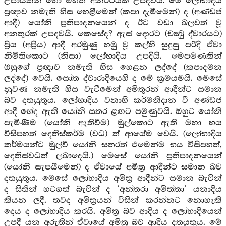
උපායකින් හෝ මහත් අනර්ථයක් උපදවයි. මේ ලෝභාදිය
ප්‍රඥාව නමැති හිස හෙළීමෙන් (කපා දැමීමෙන්) ද (අණ්ඩජ
ආදී) යෝනි ප්‍රතිපාදනයෙන් ද ඊට වඩා බලවත් වූ
අනතුරක් උපදවයි. කෙසේද? ඇස් දොරට (චක්‍ඛු ද්වාරයට)
ප්‍රිය (අප්‍රිය) ආදී අරමුණු හමු වූ කල්හි සුදුසු පරිදි ඒවා
නිමිතිකොට (නිසා) ලෝභාදිය උපදියි. මෙපමණකින්
ඔහුගේ ප්‍රඥාව නමැති හිස හෙළන ලද්දේ (කපාදමන
ලද්දේ) වෙයි. සෝත ද්වාරාදියෙහි ද මේ ක්‍රමයමයි. මෙසේ
නුවණ නමැති හිස වැටීමෙන් අමිතුරන් ආදීන්ට සමාන
බව දතයුතුය. ලෝභාදිය වනාහි කර්මනිදාන වී අණ්ඩජ
ආදී භේද ඇති යෝනි සතර ළඟට පමුණුවයි. ඔහුට යෝනි
පැමිණීම (යෝනි ඇතිවීම) මුල්කොට ඇති මහා භය
විසිපහත් දෙතිස්කර්ම (වධ) ත් ආයේම වෙයි. (ලෝභාදිය
කර්මයන්ට මුල්වී යෝනි සතරත් එමෙන්ම භය විසිපහත්,
දෙතිස්වධත් ලබාදෙයි.) මෙසේ යෝනි ප්‍රතිපාදනයෙන්
(යෝනි සැපයීමෙන්) ද ඒවායේ අමිත්‍ර ආදීන්ට සමාන බව
දතයුතුය. මෙසේ ලෝභාදිය අමිත්‍ර ආදීන්ට සමාන බැවින්
ද සිතින් හටගත් බැවින් ද ‘අන්තරා අමිත්තා’ යනාදිය
කියන ලදී. තවද අමිත්‍රයන් විසින් කරන්නට නොහැකි
දෙය ද ලෝභාදිය කරයි. අමිත්‍ර බව ආදිය ද ලෝභාදියෙන්
උපදී යන අරුතින් ඒවායේ අමිත්‍ර බව ආදිය දතයුතුය. මේ