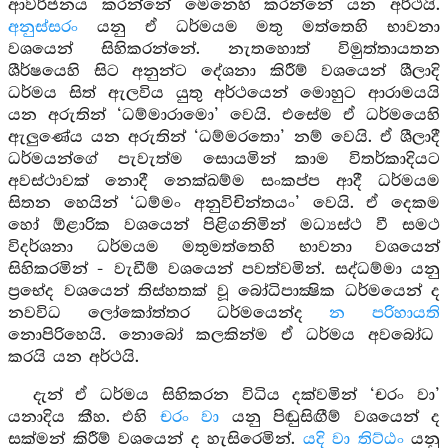
ආවර්ජනය කරන්නේ මෙනෙහි කරන්නේ යන අර්ථයි.
අනුස්සරං
යනු ඒ ධර්මයම මතු මත්තෙහි භාවනා
වශයෙන් සිහිකරන්නේ. නැතහොත් විමුත්තායතන
ශීර්ෂයෙහි සිට අනුන්ට දේශනා කිරීම් වශයෙන් ශීලාදි
ධර්මය සිත් ඇලවිය යුතු අර්ථයෙන් මොහුට ආරාමයයි
යන අරුතින් ‘ධම්මාරාමො’ වෙයි. එසේම ඒ ධර්මයෙහි
ඇලුණේය යන අරුතින් ‘ධම්මරතො’ නම් වෙයි. ඒ ශීලාදී
ධර්මයන්ගේ පැවැත්ම සොයමින් කාම විතර්කාදියට
අවස්ථාවක් නොදී නෙක්ඛම්ම සංකප්ප ආදී ධර්මයම
සිතන හෙයින් ‘ධම්මං අනුවිචින්තයං’ වෙයි. ඒ දෙකම
හෝ ඕළාරික වශයෙන් පිළිගනිමින් මධ්‍යස්ථ වී සමථ
විදර්ශනා ධර්මයම මතුමත්තෙහි භාවනා වශයෙන්
සිහිකරමින් - වැඩීම් වශයෙන් පවත්වමින්. සද්ධම්මා යනු
ප්‍රභේද වශයෙන් තිස්හතක් වූ බෝධිපාක්‍ෂික ධර්මයෙන් ද
නවවිධ ලෝකෝත්තර ධර්මයෙන්ද
න පරිහායති
නොපිරිහෙයි. නොබෝ කලකින්ම ඒ ධර්මය අවබෝධ
කරයි යන අර්ථයි.
දැන් ඒ ධර්මය සිහිකරන විධිය දක්වමින් ‘චරං වා’
යනාදිය කීහ. එහි
චරං වා
යනු පිඬුසිඟීම් වශයෙන් ද
සක්මන් කිරීම් වශයෙන් ද හැසිරෙමින්.
යදි වා තිට්ඨං
යනු