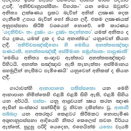
අවිද්‍යාව ඉතිරි නැතිව පහවෙයි. අර්හත් මාර්ග විද්‍යාව
උපදී. ‘අනිච්චානුපස්සීනං විහරතං’ යන මෙය ඔවුන්ට
අනිත්‍ය ලක්ෂණය ප්‍රකට බැවින් අනිත් ලක්‍ෂණ දෙක
ගැනීමේ උපාය බැවින් හෝ කියන ලදී. එකම ලක්‍ෂණයක්
අනුපස්සනා කිරිම් වශයෙන් නොවේ. මේ කාරණය
‘යදනිච්චං තං දුක්‍ඛං යං දුක්‍ඛං තදන්නතා’
යමක් අනිත්‍ය ද
එය දුකය, යමක් දුක ද එය අනාත්මය’ යනුවෙන් කියන
ලදී.
‘අනිච්චසඤ්ඤිනො හි මෙඝිය අනත්තසඤ්ඤා
සණඨාති, අනත්තසඤ්ඤී අස්මිමාන සමුග්ඝාතං පාපුණාති’
‘මෙඝිය අනිත්‍ය සංඥාව ඇත්තාට අනත්තසඤ්ඤාව
පිහිටයි. අනත්ත සඤ්ඤාව ඇති තැනැත්තා අස්මිමානය
සහමුලින් නැසීමට පැමිණෙයි’ යනුවෙන් අනිකක් ද කියන
ලදී.
ගාථාවන්හි
ආනාපානෙ පතිස්සතො
යන මෙහි
ආනාපාන නිමිත්තෙහි එළඹි එළඹි සිහි ඇති, එළඹි සිහිය
යන අර්ථයි.
පස්සං
යනු ආශ්‍රවයන් ක්‍ෂය කරන ඤාණ
ඇසින් සංස්කාර සන්සිඳීම වූ නිවන දකින්නා වූ.
ආතාපී
සබ්බදා
යන අතරතුර කෙළවර කිරීමකට නොපැමිණ
අශුභානුපස්සනා ආදියෙහි නිතර කෙලෙස් තවන වීර්යය
ඇත්තේ, සුදුසු පරිදි යෙදෙන, එහෙයින්ම
යතො
වෑයම්