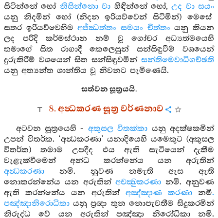
සිටින්නේ හෝ
නිසින්නො වා
හිඳින්නේ හෝ,
උද වා සයං
යනු නිදමින් හෝ (නිදන ඉරියව්වෙන් සිටිමින්) මෙසේ
සතර ඉරියව්වෙහිම
අජ්ඣත්තං සමයං චිත්තං
යනු කියන
ලද පරිදි කර්මස්ථාන නම් වූ ගෝචර අධ්‍යත්මයෙහි
තමාගේ සිත රාගාදී කෙලෙසුන් සන්සිඳුවීම් වශයෙන්
දුරුකිරීම් වශයෙන් සිත සන්සිඳුවමින්
සන්තිමෙවාධිගච්ඡති
යනු අත්‍යන්ත ශාන්තිය වූ නිවනට පැමිණෙයි.
සත්වන සූත්‍රයයි.
8. අන්‍ධකරණ සූත්‍ර වර්ණනාව
අටවන සූත්‍රයෙහි -
අකුසල විතක්කා
යනු අදක්ෂකමින්
උපන් විතර්ක. ‘අන්‍ධකරණා’ යනාදියෙහි යමෙකුට (අකුසල
විතර්ක) තමාම උපදීද එය ඇති සැටියෙන් දැකීම
වැළැක්වීමෙන් අන්ධ කරන්නේය යන අරුතින්
අන්‍ධකරණා
නමි. නුවණ නමැති ඇස ඇති
නොකරන්නේය යන අරුතින්
අචක්‍ඛුකරණා
නමි. අනුවණ
ඇති කරන්නේය යන අරුතින්
අඤ්ඤාණ කරණා
නමි
.
පඤ්ඤානිරොධිකා
යනු ප්‍රඥා තුන නොපැවතීම සිදුකරමින්
නිරුද්ධ වේ යන අරුතින් පඤ්ඤා නිරෝධිකා නමි.