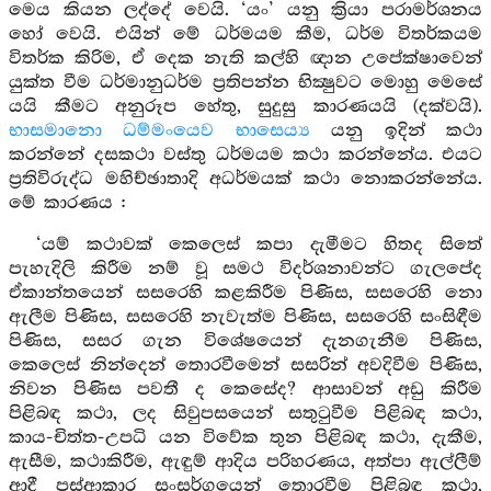
මෙය කියන ලද්දේ වෙයි. ‘යං’ යනු ක්‍රියා පරාමර්ශනය
හෝ වෙයි. එයින් මේ ධර්මයම කීම, ධර්ම විතර්කයම
විතර්ක කිරිම, ඒ දෙක නැති කල්හි ඥාන උපේක්ෂාවෙන්
යුක්ත වීම ධර්මානුධර්ම ප්‍රතිපන්න භික්‍ෂුවට මොහු මෙසේ
යයි කීමට අනුරූප හේතු, සුදුසු කාරණයයි (දක්වයි).
භාසමානො ධම්මංයෙව භාසෙය්‍ය
යනු ඉදින් කථා
කරන්නේ දසකථා වස්තු ධර්මයම කථා කරන්නේය. එයට
ප්‍රතිවිරුද්ධ මහිච්ඡාතාදි අධර්මයක් කථා නොකරන්නේය.
මේ කාරණය :
‘යම් කථාවක් කෙලෙස් කපා දැමීමට හිතද සිතේ
පැහැදිලි කිරීම නම් වූ සමථ විදර්ශනාවන්ට ගැලපේද
ඒකාන්තයෙන් සසරෙහි කළකිරීම පිණිස, සසරෙහි නො
ඇලීම පිණිස, සසරෙහි නැවැත්ම පිණිස, සසරෙහි සංසිඳීම
පිණිස, සසර ගැන විශේෂයෙන් දැනගැනීම පිණිස,
කෙලෙස් නින්දෙන් තොරවීමෙන් සසරින් අවදිවීම පිණිස,
නිවන පිණිස පවතී ද කෙසේද? ආසාවන් අඩු කිරීම
පිළිබඳ කථා, ලද සිවුපසයෙන් සතුටුවීම පිළිබඳ කථා,
කාය-චිත්ත-උපධි යන විවේක තුන පිළිබඳ කථා, දැකීම,
ඇසීම, කථාකිරීම, ඇඳුම් ආදිය පරිහරණය, අත්පා ඇල්ලීම්
ආදී පස්ආකාර සංසර්ගයෙන් තොරවීම පිළිබඳ කථා,