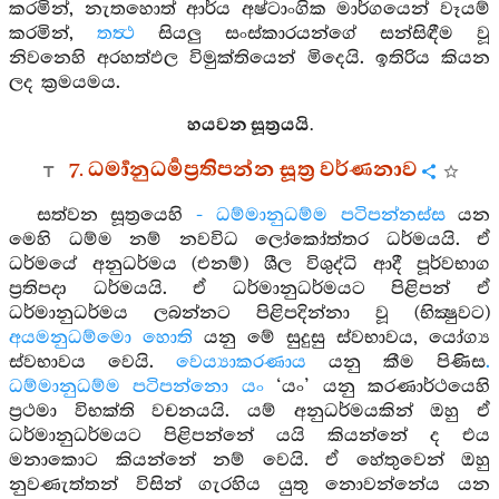
කරමින්, නැතහොත් ආර්ය අෂ්ටාංගික මාර්ගයෙන් වෑයම්
කරමින්,
තත්‍ථ
සියලු සංස්කාරයන්ගේ සන්සිඳීම වූ
නිවනෙහි අරහත්ඵල විමුක්තියෙන් මිදෙයි. ඉතිරිය කියන
ලද ක්‍රමයමය.
හයවන සූත්‍රයයි.
7. ධර්‍මානුධර්‍මප්‍රතිපන්න සූත්‍ර වර්ණනාව
සත්වන සූත්‍රයෙහි
- ධම්මානුධම්ම පටිපන්නස්ස
යන
මෙහි ධම්ම නම් නවවිධ ලෝකෝත්තර ධර්මයයි. ඒ
ධර්මයේ අනුධර්මය (එනම්) ශීල විශුද්ධි ආදී පූර්වභාග
ප්‍රතිපදා ධර්මයයි. ඒ ධර්මානුධර්මයට පිළිපන් ඒ
ධර්මානුධර්මය ලබන්නට පිළිපදින්නා වූ (භික්‍ෂුවට)
අයමනුධම්මො හොති
යනු මේ සුදුසු ස්වභාවය, යෝග්‍ය
ස්වභාවය වෙයි.
වෙය්‍යාකරණාය
යනු කීම පිණිස
.
ධම්මානුධම්ම පටිපන්නො යං
‘යං’ යනු කරණාර්ථයෙහි
ප්‍රථමා විභක්ති වචනයයි. යම් අනුධර්මයකින් ඔහු ඒ
ධර්මානුධර්මයට පිළිපන්නේ යයි කියන්නේ ද එය
මනාකොට කියන්නේ නම් වෙයි. ඒ හේතුවෙන් ඔහු
නුවණැත්තන් විසින් ගැරහිය යුතු නොවන්නේය යන