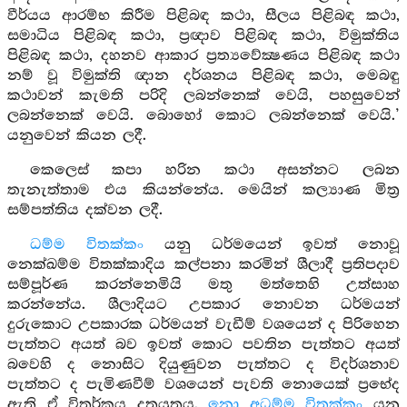
වීර්යය ආරම්භ කිරීම පිළිබඳ කථා, සීලය පිළිබඳ කථා,
සමාධිය පිළිබඳ කථා, ප්‍රඥාව පිළිබඳ කථා, විමුක්තිය
පිළිබඳ කථා, දහනව ආකාර ප්‍රත්‍යවේක්‍ෂණය පිළිබඳ කථා
නම් වූ විමුක්ති ඥාන දර්ශනය පිළිබඳ කථා, මෙබඳු
කථාවන් කැමති පරිදි ලබන්නෙක් වෙයි, පහසුවෙන්
ලබන්නෙක් වෙයි. බොහෝ කොට ලබන්නෙක් වෙයි.’
යනුවෙන් කියන ලදී.
කෙලෙස් කපා හරින කථා අසන්නට ලබන
තැනැත්තාම එය කියන්නේය. මෙයින් කල්‍යාණ මිත්‍ර
සම්පත්තිය දක්වන ලදී.
ධම්ම විතක්කං
යනු ධර්මයෙන් ඉවත් නොවූ
නෙක්ඛම්ම විතක්කාදිය කල්පනා කරමින් ශීලාදී ප්‍රතිපදාව
සම්පූර්ණ කරන්නෙමියි මතු මත්තෙහි උත්සාහ
කරන්නේය. ශීලාදියට උපකාර නොවන ධර්මයන්
දුරුකොට උපකාරක ධර්මයන් වැඩීම් වශයෙන් ද පිරිහෙන
පැත්තට අයත් බව ඉවත් කොට පවතින පැත්තට අයත්
බවෙහි ද නොසිට දියුණුවන පැත්තට ද විදර්ශනාව
පැත්තට ද පැමිණවීම් වශයෙන් පැවති නොයෙක් ප්‍රභේද
ඇති ඒ විතර්කය දතයුතුය.
නො අධම්ම විතක්කං
යනු