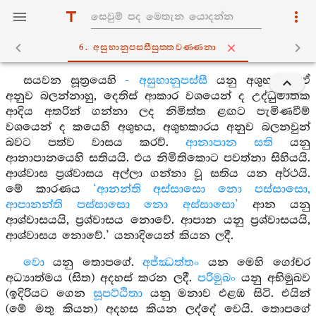
6. අසුභානුපස‍්සීසුත‍්තවණ‍්ණනා
සයවන සූත්‍රයෙහි
- අසුභානුපස්සී
යනු අශුභයයි. ඒ
අනුව බලන්නාහු, දෙතිස් ආකාර වශයෙන් ද උද්ධුමාතක
ආදිය අතරින් ගන්නා ලද නිමිත්ත ළඟට පැමිණවීම්
වශයෙන් ද කයෙහි අශුභය, අශුභකාරය අනුව බලනවුන්
බවට පත්ව වාසය කරව්.
ආනාපාන සති
යනු
ආනාපානයෙහි සතියයි. එය නිමිතිකොට පවත්නා සිහියයි.
ආශ්වාස ප්‍රශ්වාසය අල්ලා ගන්නා වූ සතිය යන අර්ථයි.
මේ කාරණය
‘ආනන්ති අස්සාසො නො පස්සාසො,
ආපානන්ති පස්සාසො නො අස්සාසො’
ආන යනු
ආශ්වාසයයි, ප්‍රශ්වාසය නොවේ. ආපාන යනු ප්‍රශ්වාසයයි,
ආශ්වාසය නොවේ.’ යනාදියෙන් කියන ලදී.
වො
යනු තොපගේ.
අජ්ඣත්තං
යන මෙහි ගෝචර
අධ්‍යාත්මය (සිත) අදහස් කරන ලදී.
පරිමුඛං
යනු අභිමුඛව
(ඉදිරියට ගෙන
සූපට්ඨිතා
යනු මනාව එළඹ සිටි. එයින්
(මේ මතු කියන) අදහස කියන ලද්දේ වෙයි. තොපගේ