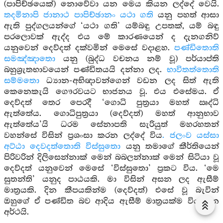
(පාපිච්ඡයෙක්) නොවේවා යන මෙය කියන ලද්දේ වෙයි.
තදමිනාපි ජානාථ පාපිච්ඡානං යථා ගති
යනු පහත් ආසා
ඇති පුද්ගලයන්ගේ ‘යථා ගති’ යම්බඳු උපතක්, යම් බඳු
පරලොවක් ඇද්ද එය මේ කාරණයෙන් ද දැනගනිව්
යනුවෙන් දෙව්දත් දක්වමින් මෙසේ වදාළහ.
පණ්ඩිතොති
සමඤ්ඤාතො
යනු (බුද්ධ වචනය නම් වූ) පර්යාප්ති
බහුශ්‍රැතභාවයෙන් පණ්ඩිතයයි දන්නා ලද.
භාවිතත්තොති
සම්මතො
ධ්‍යාන-අභිඥාවන්ගෙන් වඩන ලද සිත් ඇති
කෙනෙකැයි ගෞරවයට භාජනය වූ. එය එසේමය. ඒ
දෙව්දත් තෙර පෙරදී ‘ගොධි පුත්‍රයා මහත් ඍද්ධි
ඇත්තේය. ගොධිපුත්‍රයා (දෙව්දත්) මහත් ආනුභාව
ඇත්තේය’යි ධරම සේනාපති සැරියුත් මහරහතන්
වහන්සේ විසින් ප්‍රශංසා කරන ලද්දේ විය
. ජලංව යස්සා
අට්ඨා දෙවදත්තොති විස්සුතො
යනු තමාගේ කීර්තියෙන්
පිරිවරින් දිලිසෙන්නාක් මෙන් බබලන්නාක් මෙන් සිටියා වූ
දෙව්දත් යනුවෙන් මෙසේ ‘විස්සුතො’ ප්‍රකට විය. ‘මෙ
සුතන්ති’ යනුද පාඨයකි. මා විසින් අසන ලද ඇසීම්
මාත්‍රයකි. දින කීපයකින්ම (දෙව්දත්) එසේ වූ බැවින්
ඔහුගේ ඒ පණ්ඩිත බව ආදිය ඇසීම් මාත්‍රයක්ම විය යන
අර්ථයි.