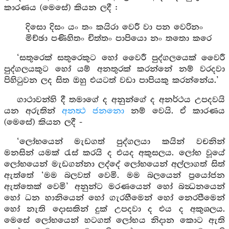
කාරණය (මෙසේ) කියන ලදී :
දිසො දිසං යං තං කයිරා වෙරී වා පන වෙරිනං
මිච්ඡා පණිහිතං චිත්තං පාපියො නං තතො කරෙ
‘සතුරෙක් සතුරෙකුට හෝ වෛරී පුද්ගලයෙක් වෛරී
පුද්ගලයකුට හෝ යම් අනතුරක් කරන්නේ නම් වරදවා
පිහිටුවන ලද සිත ඔහු එයටත් වඩා පාපියකු කරන්නේය.’
ගාථාවන්හි දී තමාගේ ද අනුන්ගේ ද අනර්ථය උපදවයි
යන අරුතින්
අනත්‍ථ ජනනො
නම් වෙයි. ඒ කාරණය
(මෙසේ) කියන ලදී -
‘ලෝභයෙන් මැඩගත් පුද්ගලයා කයින් වචනින්
මනසින් යමක් රැස් කරයි ද එයද අකුසලය. ලෝභ වූයේ
ලෝභයෙන් මැඩගන්නා ලද්දේ ලෝභයෙන් අල්ලාගත් සිත්
ඇත්තේ ‘මම බලවත් වෙමි. මම බලයෙන් ප්‍රයෝජන
ඇත්තෙක් වෙමි’ අනුන්ට මරණයෙන් හෝ බන්‍ධනයෙන්
හෝ ධන හානියෙන් හෝ ගැරහීමෙන් හෝ නෙරපීමෙන්
හෝ නැති දොසකින් දුක් උපදවා ද එය ද අකුශලය.
මෙසේ ලෝභයෙන් හටගත් ලෝභය නිදාන කොට ඇති