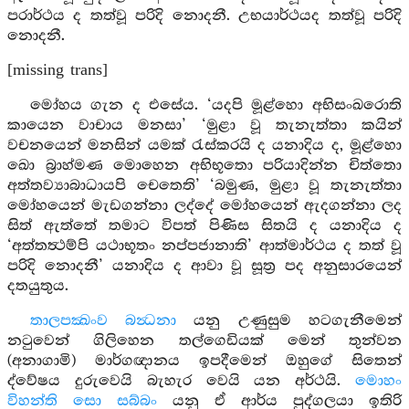
පරාර්ථය ද තත්වූ පරිදි නොදනී. උභයාර්ථයද තත්වූ පරිදි
නොදනී.
[missing trans]
මෝහය ගැන ද එසේය. ‘යදපි මූළ්හො අභිසංඛරොති
කායෙන වාචාය මනසා’ ‘මුළා වූ තැනැත්තා කයින්
වචනයෙන් මනසින් යමක් රැස්කරයි ද යනාදිය ද, මූළ්හො
ඛො බ්‍රාහ්මණ මොහෙන අභිභූතො පරියාදින්න චිත්තො
අත්තව්‍යාබාධායපි චෙතෙති’ ‘බමුණ, මුළා වූ තැනැත්තා
මෝහයෙන් මැඩගන්නා ලද්දේ මෝහයෙන් ඇදගන්නා ලද
සිත් ඇත්තේ තමාට විපත් පිණිස සිතයි ද යනාදිය ද
‘අත්තත්‍ථම්පි යථාභූතං නප්පජානාති’ ආත්මාර්ථය ද තත් වූ
පරිදි නොදනී’ යනාදිය ද ආවා වූ සූත්‍ර පද අනුසාරයෙන්
දතයුතුය.
තාලපක්‍ඛංව බන්‍ධනා
යනු උණුසුම හටගැනීමෙන්
නටුවෙන් ගිලිහෙන තල්ගෙඩියක් මෙන් තුන්වන
(අනාගාමි) මාර්ගඥානය ඉපදීමෙන් ඔහුගේ සිතෙන්
ද්වේෂය දුරුවෙයි බැහැර වෙයි යන අර්ථයි.
මොහං
විහන්ති සො සබ්බං
යනු ඒ ආර්ය පුද්ගලයා ඉතිරි