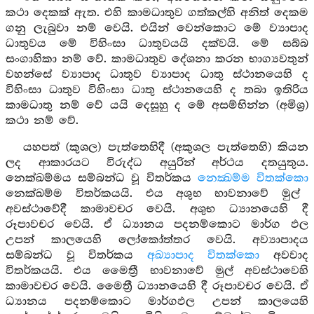
කථා දෙකක් ඇත. එහි කාමධාතුව ගත්කල්හි අනිත් දෙකම
ගනු ලැබුවා නම් වෙයි. එයින් වෙන්කොට මේ ව්‍යාපාද
ධාතුවය මේ විහිංසා ධාතුවයයි දක්වයි. මේ සබ්බ
සංගාහිකා නම් වේ. කාමධාතුව දේශනා කරන භාග්‍යවතුන්
වහන්සේ ව්‍යාපාද ධාතුව ව්‍යාපාද ධාතු ස්ථානයෙහි ද
විහිංසා ධාතුව විහිංසා ධාතු ස්ථානයෙහි ද තබා ඉතිරිය
කාමධාතු නම් වේ යයි දෙසූහු ද මේ අසම්භින්න (අමිශ්‍ර)
කථා නම් වේ.
යහපත් (කුශල) පැත්තෙහිදී (අකුශල පැත්තෙහි) කියන
ලද ආකාරයට විරුද්ධ අයුරින් අර්ථය දතයුතුය.
නෙක්ඛම්මය සම්බන්ධ වූ විතර්කය
නෙක්‍ඛම්ම විතක්කො
නෙක්ඛම්ම විතර්කයයි. එය අශුභ භාවනාවේ මුල්
අවස්ථාවේදී කාමාවචර වෙයි. අශුභ ධ්‍යානයෙහි දී
රූපාවචර වෙයි. ඒ ධ්‍යානය පදනම්කොට මාර්ග ඵල
උපන් කාලයෙහි ලෝකෝත්තර වෙයි. අව්‍යාපාදය
සම්බන්ධ වූ විතර්කය
අඛ්‍යාපාද විතක්කො
අවවාද
විතර්කයයි. එය මෛත්‍රී භාවනාවේ මුල් අවස්ථාවෙහි
කාමාවචර වෙයි. මෛත්‍රී ධ්‍යානයෙහි දී රූපාවචර වෙයි. ඒ
ධ්‍යානය පදනම්කොට මාර්ගඵල උපන් කාලයෙහි