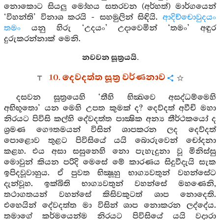
නොකොට සියලු මෝහය සතරවන (අර්හත්) මාර්ගයෙන්
‘විහන්ති’ විනාශ කරයි - සහමුලින් සිඳියි.
ආදිච්චොවුදයං
තමං
යනු හිරු ‘උදයං’ උදාවෙමින් ‘තමං’ අඳුර
දුරුකරන්නාක් මෙනි.
නවවන සූත්‍රයයි.
10. දෙවදත්ත සූත්‍ර වර්ණනාව
දසවන සූත්‍රයෙහි ‘තීහි භික්‍ඛවෙ අසද්ධම්මෙහි
අභිභූතො’ යන මෙහි උපත කුමක් ද? දෙව්දත් අවීචි මහා
නිරයට පිවිසි කල්හි දේවදත්ත පාක්‍ෂික අන්‍ය තීර්ථකයෝ ද
ශ්‍රමණ ගෞතමයන් විසින් ශාපකරන ලද දෙව්දත්
පොළොව තුළට පිවිසියේ යයි බොරුවෙන් චෝදනා
කළහ. එය අසා සසුනෙහි නො පැහැදුනා වූ මිනිස්සු
මොවුන් කියන පරිදි මෙසේ මේ කාරණය සිදුවීදැයි සැක
ඉපිදවූවාහුය. ඒ පුවත භික්‍ෂූහු භාග්‍යවතුන් වහන්සේට
දැන්වූහ. ඉක්බිති භාග්‍යවතුන් වහන්සේ මහණෙනි,
තථාගතයන් වහන්සේ කිසිවකුටත් ශාප නොදෙති.
එහෙයින් දේවදත්ත මා විසින් ශාප නොකරන ලද්දේය.
තමාගේ කර්මයෙන්ම නිරයට පිවිසියේ යයි වදාරා