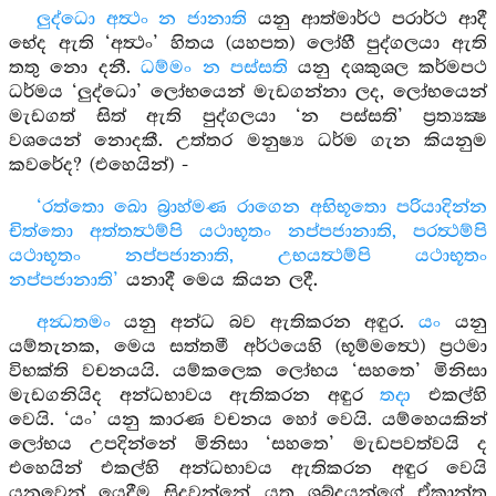
ලුද්ධො අත්‍ථං න ජානාති
යනු ආත්මාර්ථ පරාර්ථ ආදී
භේද ඇති ‘අත්‍ථං’ හිතය (යහපත) ලෝහී පුද්ගලයා ඇති
තතු නො දනී.
ධම්මං න පස්සති
යනු දශකුශල කර්මපථ
ධර්මය ‘ලුද්ධො’ ලෝභයෙන් මැඩගන්නා ලද, ලෝභයෙන්
මැඩගත් සිත් ඇති පුද්ගලයා ‘න පස්සති’ ප්‍රත්‍යක්‍ෂ
වශයෙන් නොදකී. උත්තර මනුෂ්‍ය ධර්ම ගැන කියනුම
කවරේද? (එහෙයින්) -
‘රත්තො ඛො බ්‍රාහ්මණ රාගෙන අභිභූතො පරියාදින්න
චිත්තො අත්තත්‍ථම්පි යථාභූතං නප්පජානාති, පරත්‍ථම්පි
යථාභූතං නප්පජානාති, උභයත්‍ථම්පි යථාභූතං
නප්පජානාති’
යනාදී මෙය කියන ලදී.
අන්‍ධතමං
යනු අන්ධ බව ඇතිකරන අඳුර.
යං
යනු
යම්තැනක, මෙය සත්තමී අර්ථයෙහි (භූම්මත්‍ථෙ) ප්‍රථමා
විභක්ති වචනයයි. යම්කලෙක ලෝභය ‘සහතෙ’ මිනිසා
මැඩගනියිද අන්ධභාවය ඇතිකරන අඳුර
තදා
එකල්හි
වෙයි. ‘යං’ යනු කාරණ වචනය හෝ වෙයි. යම්හෙයකින්
ලෝභය උපදින්නේ මිනිසා ‘සහතෙ’ මැඩපවත්වයි ද
එහෙයින් එකල්හි අන්ධභාවය ඇතිකරන අඳුර වෙයි
යනුවෙන් යෙදීම සිදුවන්නේ යත ශබ්දයන්ගේ ඒකාන්ත