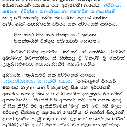
මොහොතෙහි (ක්‍ෂණය යන අරුතෙහි) ආයේය.
‘අපිචායං
තපොදා ද්වින්නං මහානිරයානං අන්තරිකාය ආගච්ඡති’
තවද මේ තපෝදා නදිය මහානිරය දෙකක් අතරින්
පැමිණෙයි’ යනාදියෙහි විවරය යන අර්ථයෙහි ආයේය.
පීතවත්‍ථෙ පීතධජෙ පීතාලංකාර භූසිතෙ
පීතන්තරාහි වග්ගුහි අපිලන්‍ධාව සොභති
2
රන්වන් වස්ත්‍ර ඇත්තීය. රන්වන් ධජ ඇත්තීය. රන්වන්
අබරණින් බබළන්නීය. තී සිත්කලු වූ මනරම් වූ රන්වන්
උතුරුසළුවෙන් නොසැරසුනීම හොබනෙහිය
ආදියෙහි උතුරුසළුව යන අර්ථයෙහි ආයේය.
‘යස්සන්තරතො න සන්ති කොපා’
‘යමෙකුගේ සිතෙහි
කෝපය නැද්ද? යනාදී තැන්වල සිත යන අර්ථයෙහි
ආයේය. මෙහිද සිත යන අර්ථයෙහිම දතයුතුය. එහෙයින්
අන්තරයෙහි - සිතෙහි වීම අන්තරා නමි. යම් සිතක ඉපිද
ඒ සිත කිලිටි බව ඇතිකිරිමෙන් ‘මල’ නම් වේ. එහි මලය,
ශරීරමල චිත්තමල යනුවෙන් දෙපරිදිය. ඒ අතරින් සිරුරෙහි
උපන් දහඩිය කුණු ආදිය ද එහි ලැගගත් ආගන්තුක (පිටින්
පැමිණි) දූවිලි ද ශරිරමලය වෙයි. එය ජලයෙන් ඉවත්කළ