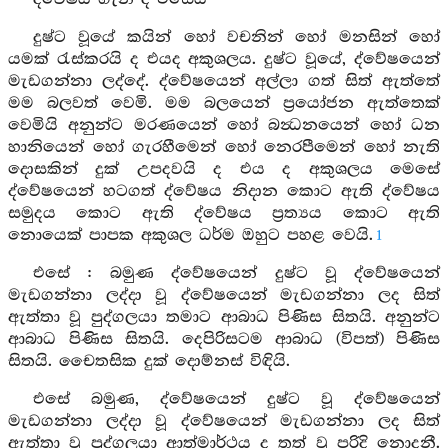
දුෂ්ට වූයේ කයින් හෝ වචනින් හෝ මනසින් හෝ
යමක් රැස්කරයි ද එයද අකුශලය. දුෂ්ට වූයේ, ද්වේෂයෙන්
මැඩගන්නා ලද්දේ. ද්වේෂයෙන් අල්ලා ගත් සිත් ඇත්තේ
මම බලවත් වෙමි. මම බලයෙන් ප්‍රයෝජන ඇත්තෙක්
වෙමියි අනුන්ට මරණයෙන් හෝ බන්‍ධනයෙන් හෝ ධන
හානියෙන් හෝ ගැරහීමෙන් හෝ නෙරපීමෙන් හෝ නැති
දොසකින් දුක් උපදවයි ද එය ද අකුශලය මෙසේ
ද්වේෂයෙන් හටගත් ද්වේෂය නිදාන කොට ඇති ද්වේෂය
සමුදය කොට ඇති ද්වේෂය ප්‍රත්‍යය කොට ඇති
නොයෙක් පාපක අකුශල ධර්ම ඔහුට පහළ වෙයි.
1
එසේ : බමුණ ද්වේෂයෙන් දුෂ්ට වූ ද්වේෂයෙන්
මැඩගන්නා ලද්දා වූ ද්වේෂයෙන් මැඩගන්නා ලද සිත්
ඇත්තා වූ පුද්ගලයා තමාට ආබාධ පිණිස සිතයි. අනුන්ට
ආබාධ පිණිස සිතයි. දෙපිරිසටම ආබාධ (විපත්) පිණිස
සිතයි. චෛතසික දුක් දොම්නස් විඳියි.
එසේ බමුණ, ද්වේෂයෙන් දුෂ්ට වූ ද්වේෂයෙන්
මැඩගන්නා ලද්දා වූ ද්වේෂයෙන් මැඩගන්නා ලද සිත්
ඇත්තා වූ පුද්ගලයා ආත්මාර්ථය ද තත් වූ පරිදි නොදනී.