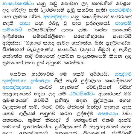
කාසාවකණ්ඨා
යනු පඬු පොවන ලද කහවතින් වෙළන
ලද බෙල්ල ඇති (උරහිසෙහි දැමූ කහවත ඇති)
පාපධම්මා
යන ලාමක ධර්ම.
අසඤ්ඤතා
යනු කායාදියෙන් සංවරයක්
නැති
. පාපා
යනු එබඳු වූ පාප පුද්ගලයෝ.
පාපෙහි
කම්මෙහි
පව්කම්වලින් උපත ලබා ‘තස්ස කායොපි
ආදිත්තො සම්පජ්ජලිතො සජොතිභූතො සංඝාටිපි
ආදිත්තා’ ‘ඔහුගේ කයද ඇවිල ගත්තේය. ගිනි දැල්වුණේය.
ගින්නෙන් බැබලුණේය. සංඝාටිය (දෙපට සිවුර) ද ඇවිල
ගත්තේය ආදි වශයෙන් ලක්ඛන සංයුත්තයෙහි කියන ලද
ක්‍රමයෙන් මහා දුක් අනුභව කරත්මය.
තෙවන ගාථාවෙහි මේ කෙටි අර්ථයයි.
යඤ්චෙ
භූඤ්ජෙය්‍ය දුස්සලො
සිල් නැති පුද්ගලයා කායාදියෙන්
අසඤ්ඤතො
සංවර නැත්තේ රටවැසියන් විසින්
සැදැහැයෙන් දෙන ලද යම්
රට්ඨපිණ්ඩං
ආහාරයක් මම
ශ්‍රමණයෙක් වෙමියි ප්‍රතිඥා දෙන පුද්ගලයා ගෙන
වළඳන්නේ නම්, එයට වඩා ගිනිගත් ගින්දර පැහැය ඇති
යකඩ ගුලියක් අනුභව කරන ලද්දේම
සෙය්‍යො
වඩා
යහපත්ය. කුමක් නිසාද? ඒ හේතුවෙන් එකම ආත්ම
භාවයක් දැවෙන්නේය. දුශ්ශීලයෙක් වී සැදැහැයෙන් දෙන
දෙය අනුභවකොට නොයෙක් සියගණන් ජාතිවලදී