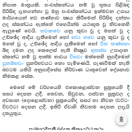
නිපාත මාත්‍රයකි. පංචස්කන්ධය නම් වූ භූතය පිළිබඳ
පිරිසිඳ දැනගන්නා වූ ඔහු පංචස්කන්ධය ඉක්මවන උපාය
මාර්ගයෙන් භව තණ්හාව ක්‍ෂය කිරීමෙන් පිරිසිඳ දන්නා
ලද ස්කන්ධය ඇත්තේ එහෙයින්ම යථාභූත වූ නිවනෙහි
ඇලුණේ වෙයි.
භවාභවෙ
යනු කුඩා වූ ද මහත් වූ ද
උච්ඡේද ආදිය දැකීමෙන් හෝ
භවා භවෙ
යනු කුඩා වූ ද
මහත් වූ ද, උච්ඡේද ආදිය දැකීමෙන් හෝ
වීත තණ්හො
බිඳ දමන ලද කෙලෙස් ඇති භික්‍ෂුව
භූතස්ස
උපාදාන
ස්කන්ධ නම් වූ ආත්ම භාවය
විභවා
මත්තෙහි නූපදීමෙන්
පුනබ්භවං
පුනර්භවයට නො පැමිණෙයි. පැණවීමක් නැති
බවටම යතියි අනුපාදිසේස නිර්වාණ ධාතුවෙන් දේශනාව
නිමකළ සේක.
මෙසේ මේ වර්ගයෙහි එකොළොස්වන සූත්‍රයෙහි දී
සසර දෙසන ලදී. තෙවන, සිවුවන, පස්වන සූත්‍රවල ද
අවසාන (දොළොස්වන) සූත්‍රයෙහිද සසර හා නිවන (වට්ට-
විවට්ට) දෙසන ලදී. ඉතිරි ඒවාහි නිවනම දෙසන ලදැයි
දතයුතුය.
පරමත්‍ථදීපනී ඛුද්දක නිකායට්ඨ කථා