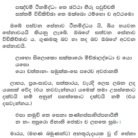
පඤ්චමී ථිනමිද්ධං තෙ ඡට්ඨා භීරු පවුච්චති
සත්තමී විචිකිච්ඡා තෙ මක්ඛො ථම්භො ච අට්ඨමො
ඔබේ පස්වන සේනාව ථීනමිද්ධය යි, බිය හයවන
සේනාවයයි කියනු ලැබේ. ඔබගේ සත්වන සේනාව
විචිකිච්ඡාව ය. ගුණමකු බව හා තද බව ඔබගේ අටවන
සේනාවයි.
ලාභො සිලොකො සක්කාරො මිච්ඡාලද්ධො ච යො
යසො
යො චත්තානං සමුක්කංසෙ පරෙච අවජානති
ලාභය, ප්‍රශංසාවය, සත්කාරය, වැරදි ලෙස ලබන ලද
යශසක් වේද (එය නවවැන්නය) යමෙක් තමා උසස්කොට
දක්වයි නම් අනුන් පහත්කොට දක්වයි නම් (එය
දසවැන්නය.)
එසා නමුචි තෙ සෙනා කණ්හස්සාභිප්පහාරිනී
න නං අසූරො ජිනාති ජෙත්‍වා ච ලභතෙ සුඛං
1
මාරය, (මහණ බමුණන්ට) අනතුරුදායක වූ ඒ සේනා