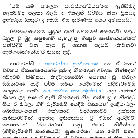
‘යම් යම් කලෙක පංචස්කන්ධයන්ගේ ඇතිවීමද
නැතිවීමද සලකා බලයි ද එකල්හි ධර්මය නිසා ප්‍රීතියද
ප්‍රමෝදය (සතුට) ද ලබයි. එය නුවණැති අයට අමෘතයයි.’
(ස්වභාවයෙන්ම බුදුරජාණන් වහන්සේ කෙරෙහි) සතුට
බහුල වූ බුදු සසුනෙහි පැහැදුණු භික්‍ෂුව සංස්කාරයන්ගේ
සන්සිඳීම වන සැප වූ ශාන්ත පදයට (නිවනට)
පැමිණෙන්නේය’යි කියන ලදී.
ගාථාවන්හි -
ජාගරන්තා සුණාථෙතං
යනු ඒ මගේ
වචනය ඒකාන්තයෙන්ම ප්‍රමාද නින්දෙන් අවිද්‍යා නින්දෙන්
අවදිවීම පිණිසය. නිදිවැරීමෛහි යෙදුනා වූ ඔබලා
සිහිනුවණ ආදී ධර්ම සමඟ යෙදීමෙන් නිදිවැරීමෙහි
යෙදුනාහු අසව්.
යෙ සුත්තා තෙ පබුජ්ඣථ
යනු යමෙක්
කියන ලද ආකාර ඇති නින්දෙන් නිදා ගත්තාහු ද නින්දට
ගිය ඒ ඔබලා නිදි වැරීමෙහි යෙදීම් වශයෙන් ඉන්‍ද්‍රිය-බල-
බොජ්ඣංගයන් එක්කොට විදර්ශනාවට උත්සාහ
ඇතිකරවමින් අප්‍රමාද ප්‍රතිපත්තිය වූ එයින් අවදිවව්.
නොහොත් ‘ජාගරන්තා’ යනු ජාගර නිමිත්තය
(නිදිවැරීමෙහි කාරණයයි) ‘සුණාථෙතං’ යන මෙහි ‘එතං’