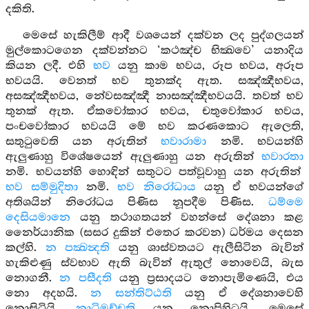
දකිති.
මෙසේ හැකිලීම් ආදී වශයෙන් දක්වන ලද පුද්ගලයන්
මුල්කොටගෙන දක්වන්නට ‘කථඤ්ච භික්‍ඛවෙ’ යනාදිය
කියන ලදී. එහි
භව
යනු කාම භවය, රූප භවය, අරූප
භවයයි. වෙනත් භව තුනක්ද ඇත. සඤ්ඤීභවය,
අසඤ්ඤීභවය, නේවසඤ්ඤී නාසඤ්ඤීභවයයි. තවත් භව
තුනක් ඇත. ඒකවෝකාර භවය, චතුවෝකාර භවය,
පංචවෝකාර භවයයි මේ භව කරණකොට ඇලෙති,
සතුටුවෙති යන අරුතින්
භවාරාමා
නමි. භවයන්හි
ඇලුණාහු විශේෂයෙන් ඇලුණාහු යන අරුතින්
භවාරතා
නමි. භවයන්හි හොඳින් සතුටට පත්වූවාහු යන අරුතින්
භව සම්මුදිතා
නමි.
භව නිරෝධාය
යනු ඒ භවයන්ගේ
අතිශයින් නිරෝධය පිණිස නූපදීම පිණිස.
ධම්මෙ
දෙසියමානෙ
යනු තථාගතයන් වහන්සේ දේශනා කළ
නෛර්යානික (සසර දුකින් එතෙර කරවන) ධර්මය දෙසන
කල්හි.
න පක්‍ඛන්‍දති
යනු ශාස්වතයට ඇලීසිටින බැවින්
හැකිළුණු ස්වභාව ඇති බැවින් ඇතුල් නොවෙයි, බැස
නොගනී.
න පසීදති
යනු ප්‍රසාදයට නොපැමිණෙයි, එය
නො අදහයි.
න සන්තිට්ඨති
යනු ඒ දේශනාවෙහි
නොසිටියි.
නාධිමුච්චති
යනු නොපිහිටයි. මෙසේ