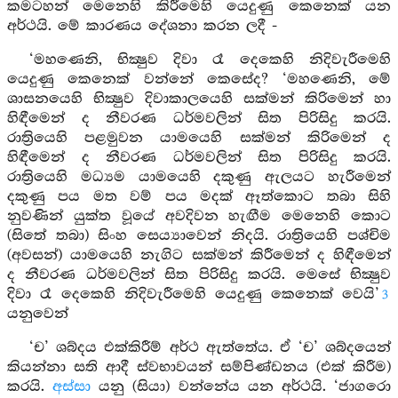
කමටහන් මෙනෙහි කිරීමෙහි යෙදුණු කෙනෙක් යන
අර්ථයි. මේ කාරණය දේශනා කරන ලදී -
‘මහණෙනි, භික්‍ෂුව දිවා රෑ දෙකෙහි නිදිවැරීමෙහි
යෙදුණු කෙනෙක් වන්නේ කෙසේද? ‘මහණෙනි, මේ
ශාසනයෙහි භික්‍ෂුව දිවාකාලයෙහි සක්මන් කිරිමෙන් හා
හිඳීමෙන් ද නීවරණ ධර්මවලින් සිත පිරිසිදු කරයි.
රාත්‍රියෙහි පළමුවන යාමයෙහි සක්මන් කිරිමෙන් ද
හිඳීමෙන් ද නීවරණ ධර්මවලින් සිත පිරිසිදු කරයි.
රාත්‍රියෙහි මධ්‍යම යාමයෙහි දකුණු ඇලයට හැරීමෙන්
දකුණු පය මත වම් පය මදක් ඈත්කොට තබා සිහි
නුවණින් යුක්ත වූයේ අවදිවන හැඟීම මෙනෙහි කොට
(සිතේ තබා) සිංහ සෙය්‍යාවෙන් නිදයි. රාත්‍රියෙහි පශ්චිම
(අවසන්) යාමයෙහි නැගිට සක්මන් කිරීමෙන් ද හිඳීමෙන්
ද නීවරණ ධර්මවලින් සිත පිරිසිදු කරයි. මෙසේ භික්‍ෂුව
දිවා රෑ දෙකෙහි නිදිවැරීමෙහි යෙදුණු කෙනෙක් වෙයි’
3
යනුවෙන්
‘ච’ ශබ්දය එක්කිරීම් අර්ථ ඇත්තේය. ඒ ‘ච’ ශබ්දයෙන්
කියන්නා සති ආදී ස්වභාවයන් සම්පිණ්ඩනය (එක් කිරීම)
කරයි.
අස්සා
යනු (සියා) වන්නේය යන අර්ථයි. ‘ජාගරො