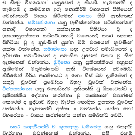
ච භික්‍ඛු විහරෙය්‍ය’ යනුවෙන් ද කියති. හැමතන්හි ද
හැමදාම ද කමටහන දුරු නොකිරීම් වශයෙන් සිහියෙන්
වෙන්නොවී වාසය කිරීමෙන්
සතො
සිහි ඇත්තෙක්
වන්නේය.
සම්පජානො
යනු (අභික්කන්තෙ පටික්කන්තේ
යනාදී වශයෙන්) සත්තැනක පිහිටියා වූ ද
(කායානුපස්සනා සතිපට්ඨානාදී වශයෙන්) සතර තැනක
පිහිටියා වූ ද නුවණින් යුක්ත වීම් වශයෙන් නුවණින්
යුක්ත වන්නේය.
සමාහිතො
යනු උපචාර සමාධියෙන් ද
අර්පණා සමාධියෙන් ද සමාහිත වූවෙක් එකඟ වූ සිත්
ඇත්තෙක් වන්නේය.
මුදිතො
යනු ප්‍රතිපත්තියේ අනුසස්
දැකීමෙන් මතුමත්තෙහි ඇති විශේෂයන් අවබෝධ
කිරීමෙන් වීර්ය ආරම්භයට ද නො හිස් බව දැකීමෙන් ද
සතුටු වූවෙක් ප්‍රමෝදය බහුල වූවෙක් වන්නේය.
විප්පසන්නො
යනු එහෙයින්ම ප්‍රතිපත්ති වූ ශික්‍ෂාවන්හි ද
ප්‍රතිපත්තිය දේශනා කරන්නා වූ ශාස්තෲන් වහන්සේ
කෙරෙහි ද ශ්‍රද්ධාව බහුල බැවින් හොඳින් ප්‍රසන්න වූවෙක්
වන්නේය. හැමතන්හි අස්සා = වන්නේය යන්න හෝ
විහරෙය්‍ය = වාසය කරන්නේය යන්න සම්බන්ධ වෙයි.
තත්‍ථ කාලවිපස්සී ච කුසලෙසු ධම්මෙසු
යනු එකල්හි
විදර්ශනා වඩන්නෙක් වන්නේය. එහි එනම්