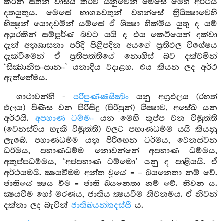
කරන සිතින් වාසය කරව් යනුවෙන් මෙසේ මෙහි අර්ථය
දතයුතුය. මෙසේ භාග්‍යවතුන් වහන්සේ ත්‍රිශික්‍ෂාවෙහි
භික්‍ෂූන් යොදවමින් යම්සේ ඒ ශික්‍ෂා හික්මිය යුතු ද යම්
අයුරකින් සම්පූර්ණ බවට යයි ද එය කෙටියෙන් දක්වා
දැන් අනුශාසනා පරිදි පිළිපදින අයගේ ප්‍රතිඵල විශේෂය
දැක්වීමෙන් ඒ ප්‍රතිපත්තියේ නොහිස් බව දක්වමින්
‘සික්‍ඛානිසංසානං’ යනාදිය වදාළහ. එය කියන ලද අර්ථ
ඇත්තේමය.
ගාථාවන්හි -
පරිපුණ්ණසික්‍ඛං
යනු අග්‍රඵලය (රහත්
ඵලය) පිණිස වන පිරිසිදු (පිරිපුන්) ශික්‍ෂාව, අසේඛ යන
අර්ථයි.
අපහාණ ධම්මං
යන මෙහි කුප්ප වන විමුත්ති
(වෙනස්විය හැකි විමුත්ති) වලට පහාණධම්ම යයි කියනු
ලැබේ. පහාණධම්ම යනු පිරිහෙන ධර්මය, වෙනස්වන
ධර්මය, පහාණධම්ම නොවන්නේ අපහාණ ධම්මය,
අකුප්පධම්මය, ‘අප්පහාණ ධම්මො’ යනු ද පාළියයි. ඒ
අර්ථයමයි. ක්‍ෂයවීමම අන්ත වූයේ = – ඛයනෙතා නම් වේ.
ජාතියේ ක්‍ෂය වීම = ජාති ඛයනෙතා නම් වේ. නිවන ය.
ක්‍ෂයවීම හෝ මරණය, ජාතිය ක්‍ෂයවීම නිවනමය. ඒ නිවන්
දක්නා ලද බැවින්
ජාතිඛයන්තදස්සී
ය.