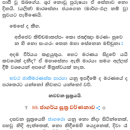
පාපී වූ ඔබගේය. ශූර නොවූ පුරුෂයා ඒ සේනාව නො
දිනයි. (යලිත්) මාරසේනා ජයගෙන (මාර්ග-ඵල නම් වූ)
සුවයට පැමිණෙයි.
මෙසේ ද කීහ.
අජ්ජෙව කිච්චමාතප්පං කො ජඤ්ඤා මරණං සුවෙ
න හි නො සංගරං තෙන මහා සේනෙන මච්චුනා
2
අදම වීර්යය කළයුතුය. හෙට මරණය සිදුවේ යයි
කවරෙක් දනීද? ඒ මහාසේනා ඇති මාරයා සමග අල්ලස්
දීම් වශයෙන් අපගේ මිත්‍රත්වයක් නැත.
භවථ ජාතිමරණස්ස පාරගා
යනු ඉපදීමේ ද මරණයේ ද
පරතෙරට යන්නෝ නිවනට යන්නෝ වව්.
නවවන සූත්‍රයයි.
10. ජාගර්ය සූත්‍ර වර්ණනාව
දසවන සූත්‍රයෙහි
ජාගරො
යනු නො නිදා සිටින්නෙක්,
පහවූ නිදි ඇත්තෙක්, නො නිදීමෙහි යෙදුනෙක්, දිවා රෑ