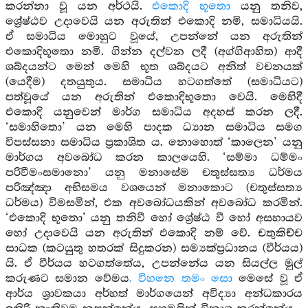
කරන්නා වූ යන අර්ථයි.
එකොදි භූතො
යනු තනිව,
ශ්‍රේෂ්ඨව උදාවෙයි යන අරුතින් එකොදි නමි, සමාධියයි.
ඒ සමාධිය මොහුට වූයේ, උපන්නේ යන අරුතින්
එකොදිභූතො නමි. ගින්න දල්වන ලදී (අග්ගිආහිත) ආදී
ශබ්දයන්ට මෙන් මෙහි භූත ශබ්දයට අනිත් වචනයක්
(යෙදීම) දතයුතුය. සමාධිය හටගත්තේ (සමාධියට)
පත්වූයේ යන අරුතින් එකොදිභූතො වෙයි. මෙහිදී
එකොදි යනුවෙන් මාර්ග සමාධිය අදහස් කරන ලදී.
‘සමාහිතො’ යන මෙහි පාදක ධ්‍යාන සමාධිය සමග
විපස්සනා සමාධිය ප්‍රකාශිත ය. නොහොත් ‘කාලෙන’ යනු
මාර්ගය අවබෝධ කරන කාලයෙහි. ‘සම්මා ධම්මං
පරිවීමංසමානො’ යනු මනාසේම චතුස්සත්‍ය ධර්මය
පරිඤ්ඤා අභිසමය වශයෙන් මනාකොට (චතුස්සත්‍ය
ධර්මය) විමසමින්, එක අවබෝධයකින් අවබෝධ කරමින්.
‘එකොදි භූතො’ යනු තනිවී හෝ ශ්‍රේෂ්ඨ වී හෝ අසහායව
හෝ උදාවෙයි යන අරුතින් එකොදි නම් වේ. චතුකිච්ච
සාධක (කටයුතු හතරක් සිදුකරන) සම්‍යක්ප්‍රධානය (වීර්යය)
යි. ඒ වීර්යය හටගත්තේය, උපන්නේය යන සියල්ල මුල්
කරුණට සමාන වේමය
. විහනෙ තමං සො
මෙසේ වූ ඒ
ආර්ය ශ්‍රාවකයා අර්හත් මාර්ගයෙන් අවිද්‍යා අන්ධකාරය