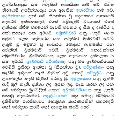
උපදින්නාහුය යන අරුතින් ආපායිකා නම් වේ. එහිම
නිරයෙහි උපදින්නාහුය යන අරුතින්
නෙරයිකා
නම් වේ.
ඉදමප්පහාය
දැන් මේ කියන්නා වූ දෙයාකාර පාපයෙහි
හැසිරීම අත්නොහැර, එසේ පිළිපැදීම් වශයෙන් එසේ
උත්සාහ කිරීම් වශයෙන් පැවති වචනය ද සිත ද දෘෂ්ටිය ද
අත්නොහැර යන අර්ථයි.
අබ්‍රහ්මචාරි
යනු උතුම් ලෙස
ශ්‍රේෂ්ඨ ලෙස හැසිරෙයි යන අරුතින් බ්‍රහ්මචාරී වෙයි.
උතුම් වූ ශ්‍රේෂ්ඨ වූ ආචාරය මොහුට ඇත්තේය යන
අරුතින් බ්‍රහ්මචාරී වෙයි. බ්‍රහ්මචාරි නොවන්නේ
අබ්‍රහ්මචාරිය. බ්‍රහ්මචාරියකු ලෙස හැසිරෙන දුස්සීලයා ය
යන අර්ථයි
. බ්‍රහ්මචාරි
පටිඤ්ඤො
යනු මම බ්‍රහ්මචාරියෙක්
වෙමියි ප්‍රතිඥා ඇත්තා වූ (කියන්නා වූ),
පරිපුණ්ණං
යනු
කැඩීම් ආදියක් නැති බැවින් අඩු නොවූ
පරිසුද්ධං
යනු
උපක්ලේශ නැති බැවින් පිරිසිදු වූ.
අමූලකෙන
යනු දැකීම්
ආදී මුල් නැති, දක්නා ලද, අසන ලද, සැක කරන ලද යන
මේ චෝදනා මුල්වලින් තොර.
අබ්‍රහ්මචරියෙන
යනු උතුම්
නොවූ හැසිරිමෙන්.
අනුද්ධංසෙති
යනු මොහු පිරිසිදුයයි
දකිමින්ම පාරජිකාවට හේතුවන කාරණයකින් පහරදෙයි
හෝ චෝදනා කරයි හෝ ආක්‍රෝශ කරයි හෝ.