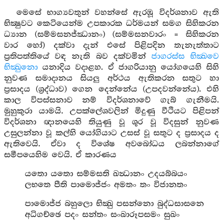
මෙසේ භාග්‍යවතුන් වහන්සේ ඇරඹූ විදර්ශනාව ඇති
භික්‍ෂුවට කෙටියෙන්ම උපකාරක ධර්මයන් සමග සිහිකරන
ධ්‍යාන (සම්මසනජ්ඣානං) (සම්මසනවාරං = සිහිකරන
වාර හෝ) දක්වා දැන් එසේ පිළිපදින තැනැත්තාට
ප්‍රතිපත්තියේ වඳ නැති බව දක්වමින්
ජාගරස්ස භික්‍ඛවෙ
භික්‍ඛුනො
යනාදිය වදාළහ. ඒ ජාගරියානු යෝගයෙහි සිහි
නුවණ සමාදානය සියලු අර්ථය ඇතිකරන සතුට හා
ප්‍රසාදය (ශ්‍රද්ධාව) ගෙන දෙන්නේය (උපදවන්නේය). එහි
කාල විපස්සනාව නම් විදර්ශනාවේ ගැබ් ගැනීමයි.
මුහුකුරා යාමයි. උපක්ලේශවලින් මිදුණු වීථියට පිළිපන්
විදර්ශනා ඥානයෙහි තියුණු වූ ශූර වූ විදසුන් නුවණ
උසුලන්නා වූ කල්හි යෝගියාට උසස් වූ සතුට ද ප්‍රසාදය ද
ඇතිවෙයි. ඒවා ද විශේෂ අවබෝධය ලබන්නාගේ
සමීපයෙහිම වෙයි. ඒ කාරණය
යතො යතො සම්මසති ඛන්‍ධානං උදයබ්බයං
ලභතෙ පීති පාමොජ්ජං අමතං තං විජානතං
පාමොජ්ජ බහුලො භික්‍ඛු පසන්නො බුද්ධසාසනෙ
අධිගච්ඡෙ පදං සන්තං සංඛාරූපසමං සුඛං