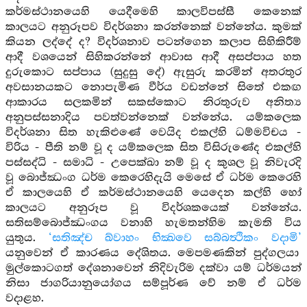
කර්මස්ථානයෙහි යෙදීමෙහි කාලවිපස්සී කෙනෙක්
කාලයට අනුරූපව විදර්ශනා කරන්නෙක් වන්නේය. කුමක්
කියන ලද්දේ ද? විදර්ශනාව පටන්ගෙන කලාප සිහිකිරීම්
ආදී වශයෙන් සිහිකරන්නේ ආවාස ආදී අසප්පාය හත
දුරුකොට සප්පාය (සුදුසු දේ) ඇසුරු කරමින් අතරතුර
අවසානයකට නොපැමිණ වීර්ය වඩන්නේ සිතේ එකඟ
ආකාරය සලකමින් සකස්කොට නිරතුරුව අනිත්‍ය
අනුපස්සනාදිය පවත්වන්නෙක් වන්නේය. යම්කලෙක
විදර්ශනා සිත හැකිළුණේ වෙයිද එකල්හි ධම්මවිචය -
විරිය - පීති නම් වූ ද යම්කලෙක සිත විසිරුණේද එකල්හි
පස්සද්ධි - සමාධි - උපෙක්ඛා නම් වූ ද කුශල වූ නිවැරදි
වූ බොජ්ඣංග ධර්ම කෙරෙහිදැයි මෙසේ ඒ ධර්ම කෙරෙහි
ඒ කාලයෙහි ඒ කර්මස්ථානයෙහි යෙදෙන කල්හි හෝ
කාලයට අනුරූප වූ විදර්ශකයෙක් වන්නේය.
සතිසම්බොජ්ඣංගය වනාහි හැමතන්හිම කැමති විය
යුතුය.
‘සතිඤ්ච ඛ්වාහං භික්‍ඛවෙ සබ්බත්‍ථිකං වදාමි’
යනුවෙන් ඒ කාරණය දේශිතය. මෙපමණකින් පුද්ගලයා
මුල්කොටගත් දේශනාවෙන් නිදිවැරිම දක්වා යම් ධර්මයන්
නිසා ජාගරියානුයෝගය සම්පූර්ණ වේ නම් ඒ ධර්ම
වදාළහ.