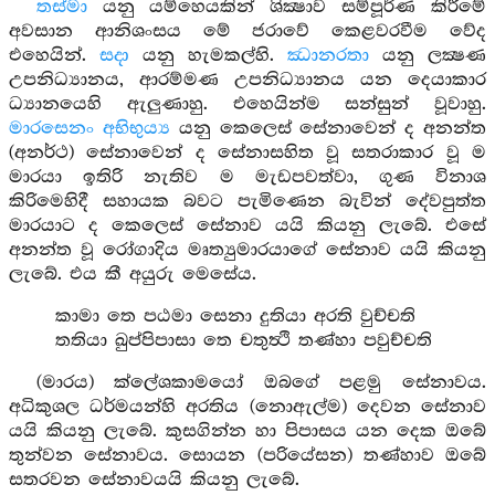
තස්මා
යනු යම්හෙයකින් ශික්‍ෂාව සම්පූර්ණ කිරීමේ
අවසාන ආනිශංසය මේ ජරාවේ කෙළවරවීම වේද
එහෙයින්.
සදා
යනු හැමකල්හි.
ඣානරතා
යනු ලක්‍ෂණ
උපනිධ්‍යානය, ආරම්මණ උපනිධ්‍යානය යන දෙයාකාර
ධ්‍යානයෙහි ඇලුණාහු. එහෙයින්ම සන්සුන් වූවාහු.
මාරසෙනං අභිභුය්‍ය
යනු කෙලෙස් සේනාවෙන් ද අනන්ත
(අනර්ථ) සේනාවෙන් ද සේනාසහිත වූ සතරාකාර වූ ම
මාරයා ඉතිරි නැතිව ම මැඩපවත්වා, ගුණ විනාශ
කිරිමෙහිදී සහායක බවට පැමිණෙන බැවින් දේවපුත්ත
මාරයාට ද කෙලෙස් සේනාව යයි කියනු ලැබේ. එසේ
අනන්ත වූ රෝගාදිය මෘත්‍යුමාරයාගේ සේනාව යයි කියනු
ලැබේ. එය කී අයුරු මෙසේය.
කාමා තෙ පඨමා සෙනා දුතියා අරති වුච්චති
තතියා ඛුප්පිපාසා තෙ චතුත්‍ථි තණ්හා පවුච්චති
(මාරය) ක්ලේශකාමයෝ ඔබගේ පළමු සේනාවය.
අධිකුශල ධර්මයන්හි අරතිය (නොඇල්ම) දෙවන සේනාව
යයි කියනු ලැබේ. කුසගින්න හා පිපාසය යන දෙක ඔබේ
තුන්වන සේනාවය. සොයන (පරියේසන) තණ්හාව ඔබේ
සතරවන සේනාවයයි කියනු ලැබේ.