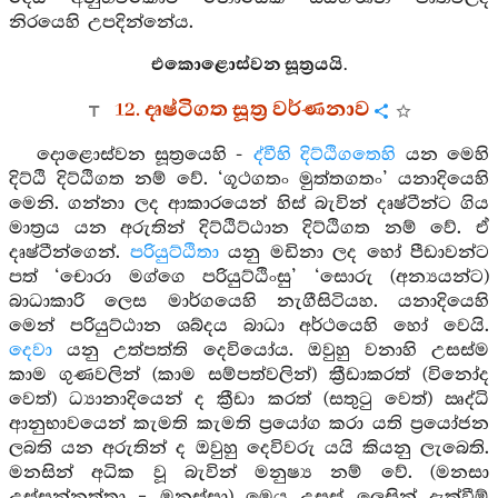
නිරයෙහි උපදින්නේය.
එකොළොස්වන සූත්‍රයයි.
12. දෘෂ්ටිගත සූත්‍ර වර්ණනාව
දොළොස්වන සූත්‍රයෙහි -
ද්වීහි දිට්ඨිගතෙහි
යන මෙහි
දිට්ඨි දිට්ඨිගත නම් වේ. ‘ගූථගතං මුත්තගතං’ යනාදියෙහි
මෙනි. ගන්නා ලද ආකාරයෙන් හිස් බැවින් දෘෂ්ටීන්ට ගිය
මාත්‍රය යන අරුතින් දිට්ඨිට්ඨාන දිට්ඨිගත නම් වේ. ඒ
දෘෂ්ටීන්ගෙන්.
පරියුට්ඨිතා
යනු මඩිනා ලද හෝ පීඩාවන්ට
පත් ‘චොරා මග්ගෙ පරියුට්ඨිංසු’ ‘සොරු (අන්‍යයන්ට)
බාධාකාරි ලෙස මාර්ගයෙහි නැගීසිටියහ. යනාදියෙහි
මෙන් පරියුට්ඨාන ශබ්දය බාධා අර්ථයෙහි හෝ වෙයි.
දෙවා
යනු උත්පත්ති දෙවියෝය. ඔවුහු වනාහි උසස්ම
කාම ගුණවලින් (කාම සම්පත්වලින්) ක්‍රීඩාකරත් (විනෝද
වෙත්) ධ්‍යානාදියෙන් ද ක්‍රීඩා කරත් (සතුටු වෙත්) ඍද්ධි
ආනුභාවයෙන් කැමති කැමති ප්‍රයෝග කරා යති ප්‍රයෝජන
ලබති යන අරුතින් ද ඔවුහු දෙවිවරු යයි කියනු ලැබෙති.
මනසින් අධික වූ බැවින් මනුෂ්‍ය නම් වේ. (මනසා
උස්සන්නත්තා = මනුස්සා) මෙය උසස් ලෙසින් දැක්වීම්