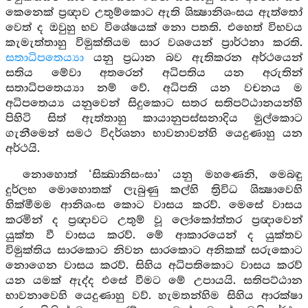
කෙනෙක් ප්‍රඥාව උතුම්කොට ඇති ශික්‍ෂානිශංසය ඇත්තෝ
වෙත් ද ඔවුහු භව විශේෂයක් නො පතති. එහෙත් විභවය
කැමැත්තාහු විමුක්තියම සාර වශයෙන් ප්‍රාර්ථනා කරති.
සතාධිපතෙය්‍යා
යනු ප්‍රධාන බව ඇතිකරන අර්ථයෙන්
සතිය මේවා අතරෙන් අධිපතිය යන අරුතින්
සතාධිපතෙය්‍යා නම් වේ. අධිපති යන වචනය ම
අධිපතෙය්‍ය යනුවෙන් සිදුකොට සතර සතිපට්ඨානයන්හි
පිහිටි සිත් ඇත්තාහු කායානුපස්සනාදිය මුල්කොට
ගැනීමෙන් සමථ විදර්ශනා භාවනාවන්හි යෙදුණාහු යන
අර්ථයි.
නොහොත් ‘සික්‍ඛානිසංසා’ යනු මහණෙනි, මෙබඳු
දුර්ලභ මොහොතක් ලැබුණු කල්හි ත්‍රිවිධ ශික්‍ෂාවෙහි
හික්මීමම ආනිශංස කොට වාසය කරව්. මෙසේ වාසය
කරමින් ද ප්‍රඥාවට උතුම් වූ ලෝකෝත්තර ප්‍රඥාවෙන්
යුක්ත වී වාසය කරව්. මේ ආකාරයෙන් ද යුක්තව
විමුක්තිය සාරකොට නිවන සාරකොට අනිකක් සරුකොට
නොගෙන වාසය කරව්. සිහිය අධිපතිකොට වාසය කරව්
යන යමක් ඇද්ද එසේ වීමට මේ උපායයි. සතිපට්ඨාන
භාවනාවෙහි යෙදුණාහු වව්. හැමතන්හිම සිහිය ආරක්ෂා