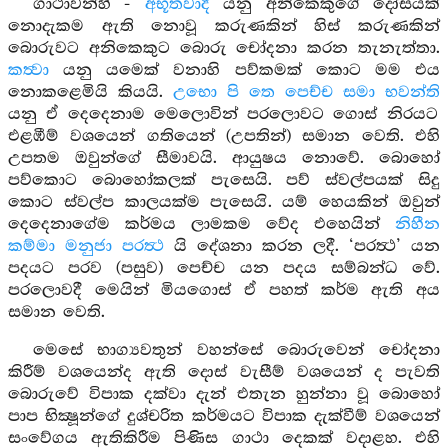
ගාථාවන්හි -
අභූතවාදී
යනු අනිකෙකුගේ දෝසයක්
නොදැකම ඇති නොවූ කරුණකින් හිස් කරුණකින්
බොරුවට අනිකෙකුට බොරු චෝදනා කරන තැනැත්තා.
කත්‍වා
යනු යමෙක් වනාහි පව්කමක් කොට මම එය
නොකළෙමියි කියයි.
උභො පි තෙ පෙච්ච සමා භවන්ති
යනු ඒ දෙදෙනාම මෙලොවින් පරලොවට ගොස් නිරයට
එළඹීම් වශයෙන් ගතියෙන් (උපතින්) සමාන වෙති. එහි
උපතම ඔවුන්ගේ සීමාවයි. ආයුෂය නොවේ. බොහෝ
පව්කොට බොහෝකලක් පැසෙයි. පව් ස්වල්පයක් සිදු
කොට ස්වල්ප කාලයක්ම පැසෙයි. යම් හෙයකින් ඔවුන්
දෙදෙනාගේම කර්මය ලාමකම වේද එහෙයින්
නිහීන
කම්මා මනුජා පරත්‍ථ
යි දේශනා කරන ලදී. ‘පරත්‍ථ’ යන
පදයට පරව (පසුව) පෙච්ච යන පදය සම්බන්ධ වේ.
පරලොවදී මෙයින් මියගොස් ඒ පහත් කර්ම ඇති අය
සමාන වෙති.
මෙසේ භාග්‍යවතුන් වහන්සේ බොරුවෙන් චෝදනා
කිරීම් වශයෙන්ද ඇති දොස් වැසීම් වශයෙන් ද පැවති
බොරුවේ විපාක දක්වා දැන් එතැන හුන්නා වූ බොහෝ
පාප භික්‍ෂූන්ගේ දුශ්චරිත කර්මයට විපාක දැක්වීම් වශයෙන්
සංවේගය ඇතිකිරීම පිණිස ගාථා දෙකක් වදාළහ. එහි