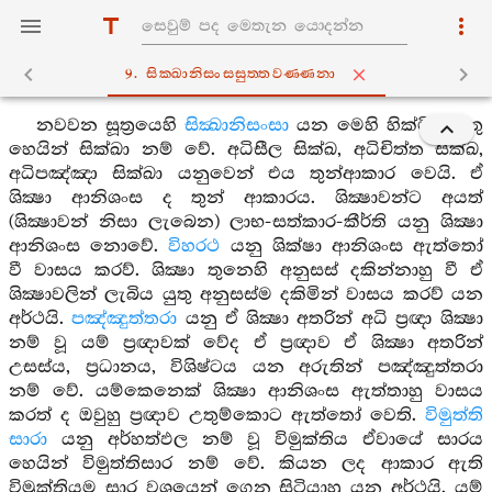
9. සික‍්ඛානිසංසසුත‍්තවණ‍්ණනා
නවවන සූත්‍රයෙහි
සික්‍ඛානිසංසා
යන මෙහි හික්මිය යුතු
හෙයින් සික්ඛා නම් වේ. අධිසීල සික්ඛ, අධිචිත්ත සික්ඛ,
අධිපඤ්ඤා සික්ඛා යනුවෙන් එය තුන්ආකාර වෙයි. ඒ
ශික්‍ෂා ආනිශංස ද තුන් ආකාරය. ශික්‍ෂාවන්ට අයත්
(ශික්‍ෂාවන් නිසා ලැබෙන) ලාභ-සත්කාර-කීර්ති යනු ශික්‍ෂා
ආනිශංස නොවේ.
විහරථ
යනු ශික්ෂා ආනිශංස ඇත්තෝ
වී වාසය කරව්. ශික්‍ෂා තුනෙහි අනුසස් දකින්නාහු වී ඒ
ශික්‍ෂාවලින් ලැබිය යුතු අනුසස්ම දකිමින් වාසය කරව් යන
අර්ථයි.
පඤ්ඤුත්තරා
යනු ඒ ශික්‍ෂා අතරින් අධි ප්‍රඥා ශික්‍ෂා
නම් වූ යම් ප්‍රඥාවක් වේද ඒ ප්‍රඥාව ඒ ශික්‍ෂා අතරින්
උසස්ය, ප්‍රධානය, විශිෂ්ටය යන අරුතින් පඤ්ඤුත්තරා
නම් වේ. යම්කෙනෙක් ශික්‍ෂා ආනිශංස ඇත්තාහු වාසය
කරත් ද ඔවුහු ප්‍රඥාව උතුම්කොට ඇත්තෝ වෙති.
විමුත්ති
සාරා
යනු අර්හත්ඵල නම් වූ විමුක්තිය ඒවායේ සාරය
හෙයින් විමුත්තිසාර නම් වේ. කියන ලද ආකාර ඇති
විමුක්තියම සාර වශයෙන් ගෙන සිටියාහු යන අර්ථයි. යම්