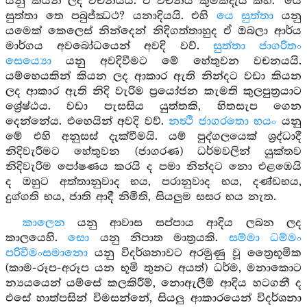
යනු කියන ලද වචනයයි. ඒ වචනය කුමක්දැයි කීහ. ‘යෙ
සුත්තා තෙ පබුජ්ඣථ? යනාදියයි. එහි
යෙ සුත්තා
යනු
යමෙක් කෙලෙස් නින්දෙන් නිදිගත්තාහුද ඒ ඔබලා ආර්ය
මාර්ගය අවබෝධයෙන් අවදි වව්.
සුත්තා ජාගරිතං
සෙය්‍යො
යනු අවදිවීමට මේ හේතුවන වචනයයි.
යම්හෙයකින් කියන ලද ආකාර ඇති නින්දට වඩා කියන
ලද ආකාර ඇති නිදි වැරිම ප්‍රයෝජන කැමති කුලපුත්‍රයාට
ශ්‍රේෂ්ඨය. වඩා පැසසිය යුත්තකි, හිතසැප ගෙන
දෙන්නේය. එහෙයින් අවදි වව්.
නත්‍ථි ජාගරතො භයං
යනු
මේ එහි අනුසස් දැක්වීමයි. යම් පුද්ගලයෙක් ශ්‍රද්ධාදී
නිදිවැරීමට හේතුවන (ජාගරණ) ධර්මවලින් යුක්තව
නිදිවැරිම පෝෂණය කරයි ද පමා නින්දට නො එළඹෙයි
ද ඔහුට අත්තානුවාද භය, පරානුවාද භය, දණ්ඩභය,
දුග්ගති භය, ජාති ආදී නිමිති, සියලුම සසර භය නැත.
කාලෙන
යනු ආවාස සප්පාය ආදිය ලබන ලද
කාලයෙහි.
සො
යනු නිපාත මාත්‍රයකි.
සම්මා ධම්මං
පරිවීමංසමානො
යනු විදර්ශනාවට අරමුණු වූ ත්‍රෛභූමික
(කාම-රූප-අරූප යන භූමි තුනට අයත්) ධර්ම, මනාකොට
න්‍යයයෙන් යම්සේ කලකිරීම්, නොඇලීම් ආදිය හටගනී ද
එසේ හාත්පසින් විමසන්නේ, සියලු ආකාරයෙන් විදර්ශනා