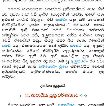
ඉතිරි නැතිවම නසන්නේය. සහමුලින් විනාශ කරන්නේය.
මෙසේ භාග්‍යවතුන් වහන්සේ ප්‍රතිපත්තියේ නො සිස්
බව දක්වා දැන් එහි දැඩිව යොදවමින් ‘තස්මා භවෙ’ යන
අවසන් ගාථාව වදාළහ. එහි
තස්මා
යනු යම් හෙයකින්
නිදිවැරීමෙන් යුක්ත තැනැත්තාගේ සිහියෙන් තොර
නොවීම් ආදී වශයෙන් සමථ විපස්සනා භාවනාව
සම්පූර්ණ බවට යයි, අනුක්‍රමයෙන් ආර්ය මාර්ගය පහළ
වෙයි. එහෙයින් ඔහුට සියලු සසර බිය නැත. එහෙයින්
හවෙ
යනු ඒකාන්තයෙන් හෝ දැඩිව.
භජෙථ
යනු ඇසුරු
කරන්නේය. මෙසේ නිදිවැරීම ඇසුරුකරන කෙලෙස්
තවන වීර්ය ඇති බව ආදී ගුණවලින් යුතු භික්‍ෂුව
සංයෝජන බිඳ අග්‍රඵල ඥානය නම් වූ
අනුත්තරං
ඊට වඩා
උසස් දෙයක් නැති
සම්බොධිං ඵුසෙ
සම්බෝධිය හෙවත්
අර්හත්ඵලයට පැමිණෙන්නේය. සෙස්ස කියන ලද
පරිදිමය.
දසවන සූත්‍රයයි.
11. ආපායික සූත්‍ර වර්ණනාව
එකොළොස්වන සූත්‍රයෙහි
ආපායිකා
යනු අපායෙහි