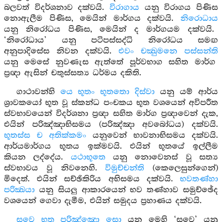
බලවත් විදර්ශනාව දක්වයි.
විරාගාය
යනු විරාගය පිණිස
නොඇලීම පිණිස, මෙයින් මාර්ගය දක්වයි.
නිරොධාය
යනු නිරෝධය පිණිස, මෙයින් ද මාර්ගයම දක්වයි.
‘නිරෝධාය’ යනු පටිපස්සද්ධි නිරෝධය සමඟ
අනුපාදිසේස නිවන දක්වයි.
එවං චක්‍ඛුමනෙ පස්සන්ති
යනු මෙසේ නුවණැස ඇත්තේ පූර්වභාග සහිත මාර්ග
ප්‍රඥා ඇසින් චතුස්සත්‍ය ධර්මය දකිති.
ගාථාවන්හි
යෙ භූතං භූතතො දිස්වා
යනු යම් ආර්ය
ශ්‍රාවකයෝ භූත වූ ස්කන්ධ පංචකය භූත වශයෙන් අවිපරීත
ස්වභාවයෙන් විදර්ශනා ප්‍රඥා සහිත මාර්ග ප්‍රඥාවෙන් දැක,
එයින් පරිඤ්ඤාභිසමය (පරිඤ්ඤා අවබෝධය) දක්වයි.
භූතස්ස ච අතික්කමං
යනුවෙන් භාවනාභිසමය දක්වයි.
ආර්යමාර්ගය භූතය ඉක්මවයි. එයින් භූතයේ ඉල්ලීම
කියන ලද්දේය.
යථාභූතෙ
යනු නොවෙනස් වූ සත්‍ය
ස්වභාවය වූ නිවනෙහි.
විමුච්චන්ති
(කෙලෙසුන්ගෙන්)
මිදෙත්. එයින් සච්ඡිකිරිය අභිසමය දක්වයි.
භවතණ්හා
පරික්‍ඛයා
යනු සියලු ආකාරයෙන් භව තණ්හාව සමුච්ඡේද
වශයෙන් ගෙවා දැමීම, එයින් සමුදය ප්‍රහාණය දක්වයි.
සවෙ භූත පරිඤ්ඤො සො
යන මෙහි ‘සවෙ’ යනු