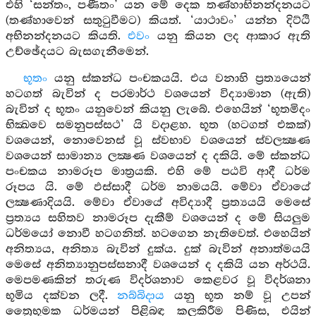
එහි ‘සන්තං, පණීතං’ යන මේ දෙක තණ්හාභිනන්දනයට
(තණ්හාවෙන් සතුටුවීමට) කියත්. ‘යාථාවං’ යන්න දිට්ඨි
අභිනන්දනයට කියති.
එවං
යනු කියන ලද ආකාර ඇති
උච්ඡේදයට බැසගැනීමෙන්.
භූතං
යනු ස්කන්ධ පංචකයයි. එය වනාහි ප්‍රත්‍යයෙන්
හටගත් බැවින් ද පරමාර්ථ වශයෙන් විද්‍යාමාන (ඇති)
බැවින් ද භූතං යනුවෙන් කියනු ලැබේ. එහෙයින් ‘භූතමිදං
භික්‍ඛවෙ සමනුපස්සථ’ යි වදාළහ. භූත (හටගත් එකක්)
වශයෙන්, නොවෙනස් වූ ස්වභාව වශයෙන් ස්වලක්‍ෂණ
වශයෙන් සාමාන්‍ය ලක්‍ෂණ වශයෙන් ද දකියි. මේ ස්කන්ධ
පංචකය නාමරූප මාත්‍රයකි. එහි මේ පඨවි ආදී ධර්ම
රූපය යි. මේ ඵස්සාදී ධර්ම නාමයයි. මේවා ඒවායේ
ලක්‍ෂණාදියයි. මේවා ඒවායේ අවිද්‍යාදී ප්‍රත්‍යයයි මෙසේ
ප්‍රත්‍යය සහිතව නාමරූප දැකීම් වශයෙන් ද මේ සියලුම
ධර්මයෝ නොවී හටගනිත්. හටගෙන නැතිවෙත්. එහෙයින්
අනිත්‍යය, අනිත්‍ය බැවින් දුක්ය. දුක් බැවින් අනාත්මයයි
මෙසේ අනිත්‍යානුපස්සනාදී වශයෙන් ද දකියි යන අර්ථයි.
මෙපමණකින් තරුණ විදර්ශනාව කෙළවර වූ විදර්ශනා
භූමිය දක්වන ලදී.
නබ්බිදාය
යනු භූත නම් වූ උපන්
ත්‍රෛභූමක ධර්මයන් පිළිබඳ කලකිරීම පිණිස, එයින්