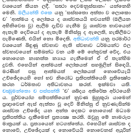
වශයෙන් කියන ලදී. ‘සත්‍ථා දෙවමනුස්සානං’ යන්නෙහි
මෙනි.
ඔලීයන්ති එකෙ
යනු ‘සස්සතො අත්තා ව ලොකො
ච’ ‘ආත්මය ද ලෝකය ද ශාස්වතයයි භවයන්හි (ඔලීයන
අභිනිවෙස වූ) ඇලීම දැඩිව ගැනීම වූ ශාස්වත භාවයෙන්
ඇතැම් දෙවියෝ ද ඇතැම් මිනිස්සු ද ඇලෙති, හැකිලීමට
පැමිණෙති, එයින් නො මිදෙති.
අතිධාවන්ති
යනු පරමාර්ථ
වශයෙන් බිඳුණු ස්වභාව ඇති ස්වභාව ධර්මයන්ට ඵල
ස්වභාවයෙන් සම්බන්ධ වන යම් මේ හේතුවක් වේද, එය
නොගෙන නානත්ත න්‍යාය ගැනීමෙන් ඒ ඒ තැන්හිම
දුවති. එහෙයින් ආත්මයත් ලෝකයත් සහමුලින් සිඳෙයි,
මරණින් පසු ආත්මයත් ලෝකයත් නොවේයැයි
උච්ඡේදයෙහි හෝ භව නිරෝධ ප්‍රතිපත්තියෙහි ප්‍රතික්‍ෂේප
කරන ධර්මතාව අතිධාවනය කරත්. ඉක්මවා යති
.
චක්‍ඛුමන්තො ච පස්සන්ති
‘ච’ ශබ්දය අතිරේක අර්ථයෙහි
ය. පූර්වයෝග සම්පත්තියෙන් නුවණ මුහුකුරා යාමෙන්
ප්‍රඥාවෙන් ඇස් ඇත්තා වූ දෙවි මිනිස්සු ඒ නුවණැසින්ම
ශාස්වත උච්ඡේද යන අන්ත දෙකට නොගොස් මධ්‍යම
ප්‍රතිපත්තිය දැකීමෙන් ප්‍රත්‍යක්‍ෂ කරති. ඔවුහු මේ නාමරූප
මාත්‍රයක් ය. ප්‍රත්‍යයෙන් හටගත්තේය. එහෙයින් ශාස්වත ද
නොවේ, උච්ඡේදයක් ද නොවේයයි නොවෙනස් අයුරින්