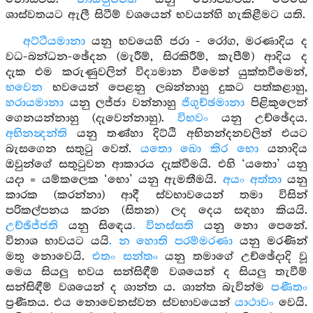
ශාස්වතයට ඇලී සිටීම් වශයෙන් භවයන්හි හැකිළීමට යති.
අට්ටීයමානා
යනු භවයෙහි ජරා - රෝග, මරණාදිය ද
වධ-බන්ධන-ඡේදන (මැරීම්, සිරකිරීම්, කැපීම්) ආදිය ද
දැක එම කරුණුවලින් විද්‍යමාන වීමෙන් යුක්තවීමෙන්,
භවෙන
භවයෙන් පෙළනු ලබන්නාහු දුකට පත්කළාහු,
හරායමානා
යනු ලජ්ජා වන්නාහු
ජිගුච්ඡමානා
පිළිකුලෙන්
ගෙනයන්නාහු (දැවෙන්නාහු).
විභවං
යනු උච්ඡේදය.
අභිනන්‍දන්ති
යනු තණ්හා දිට්ඨි අභිනන්දනවලින් එයට
බැසගෙන සතුටු වෙත්.
යතො ඛො කිර භො
යනාදිය
ඔවුන්ගේ සතුටුවන ආකාරය දැක්වීමයි. එහි ‘යතො’ යනු
යදා = යම්කලෙක ‘භො’ යනු ඇමතීමයි.
අයං අත්තා
යනු
කාරක (කරන්නා) ආදී ස්වභාවයෙන් තමා විසින්
පරිකල්පනය කරන (සිතන) ලද දෙය සඳහා කියයි.
උච්ඡිජ්ජති
යනු සිඳෙය
. විනස්සති
යනු නො පෙනේ.
විනාශ භාවයට යයි
. න හොති පරම්මරණා
යනු මරණින්
මතු නොවෙයි.
එතං සන්තං
යනු තමාගේ උච්ඡේදාදි වූ
මෙය සියලු භවය සන්සිඳීම් වශයෙන් ද සියලු තැවීම්
සන්සිඳීම් වශයෙන් ද ශාන්ත ය. ශාන්ත බැවින්ම
පණීතං
ප්‍රණීතය. එය නොවෙනස්වන ස්වභාවයෙන්
යාථාවං
වෙයි.