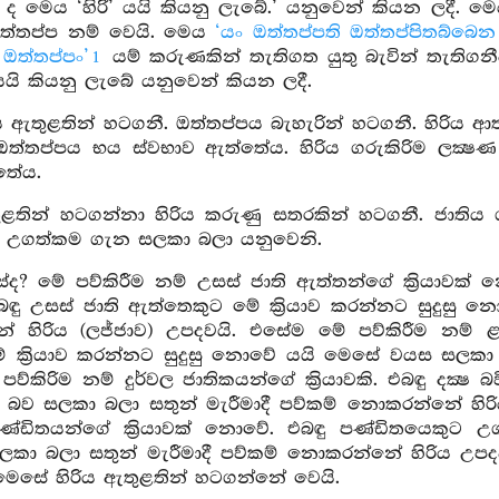
ි ද මෙය ‘හිරි’ යයි කියනු ලැබේ.’ යනුවෙන් කියන ලදී.
ත්තප්ප නම් වෙයි. මෙය
‘යං ඔත්තප්පති ඔත්තප්පිතබ්බෙ
 ඔත්තප්පං’
යම් කරුණකින් තැතිගත යුතු බැවින් තැතිග
1
යයි කියනු ලැබේ යනුවෙන් කියන ලදී.
ිය ඇතුළතින් හටගනී. ඔත්තප්පය බැහැරින් හටගනී. හිරිය ආ
ත්තප්පය භය ස්වභාව ඇත්තේය. හිරිය ගරුකිරිම ලක්‍ෂ
තේය.
ුළතින් හටගන්නා හිරිය කරුණු සතරකින් හටගනී. ජාති
 උගත්කම ගැන සලකා බලා යනුවෙනි.
ද? මේ පව්කිරීම නම් උසස් ජාති ඇත්තන්ගේ ක්‍රියාවක්
. එබඳු උසස් ජාති ඇත්තෙකුට මේ ක්‍රියාව කරන්නට සුදුසු
හිරිය (ලජ්ජාව) උපදවයි. එසේම මේ පව්කිරීම නම් ළමයින්
මේ ක්‍රියාව කරන්නට සුදුසු නොවේ යයි මෙසේ වයස සලකා 
්කිරිම නම් දුර්වල ජාතිකයන්ගේ ක්‍රියාවකි. එබඳු දක්‍ෂ 
ෂ බව සලකා බලා සතුන් මැරීමාදී පව්කම් නොකරන්නේ හි
ි. පණ්ඩිතයන්ගේ ක්‍රියාවක් නොවේ. එබඳු පණ්ඩිතයෙකුට
කා බලා සතුන් මැරීමාදී පව්කම් නොකරන්නේ හිරිය උපදව
ෙසේ හිරිය ඇතුළතින් හටගන්නේ වෙයි.