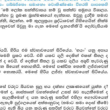
ාරියං පබ්බජිතො සමානො වොකිණ්ණො විහරති පාපකෙහි
‘මේ ලෝක සන්නිවාසය නම් වූ සත්ත්ව සමූහය විශාලය.
්නා වූ ශ්‍රමණ බ්‍රාහ්මණයෝ ඇත්තාහ. ඔවුහු දුරදීම තමාව
ි, බලන්න. මේ කුලපුත්‍රයා ශ්‍රද්ධාවෙන් ගිහිගෙයින් නික්ම
 යනුවෙන් ඔවුහු මා ගැන මෙසේ දැනගනිති’යි ලෝවැසියාම
යි. හිරිය එම ස්වභාවයෙන් සිටියේය. ‘භයං’ යනු අපාය
මෙහි ප්‍රකට වෙයි. එහි යකඩ ගුලි දෙකින් එකක් සීතල ද
ේ ද වෙයි. ඒ දෙකින් සීතල වූ යකඩ ගුලිය අශූචි තැවරුණු
ැවෙන බියෙන් නොගනියි. මෙසේ පණ්ඩිත තෙමේ ලජ්ජාවෙන්
් නොකරයි. මෙසේ හිරිය ලජ්ජා ස්වභාවයෙන් සිටියේය.
ේ වරදට බියවන සුලු භය දක්නා ලක්‍ෂණයෙන් යුක්ත ද?
මෙන් ද, ශාස්තෲන් වහන්සේගේ උසස් බව සැලකීමෙන් ද
බව සැලකීමෙන් ද යන කරුණු සතරින් එහිලා ගෞරවයෙන්
ඇතැම් පුද්ගලයෙක් අත්තානුවාද (තමාට තමා දොස් කීමේ)
ුගතියට ඇති බිය යන කරුණු සතරින් වරදට බියවන්නේ වරදට