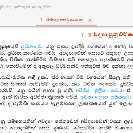
3. විජ‍්ජාසුත‍්තවණ‍්ණනා
3. විද්‍යා සූත්‍ර ව
ත්‍රයෙහි
පුබ්බංගමා
යනු එකට ඉපදීම් වශයෙන් ද හේතු වශ
ි. ප්‍රධාන කාරණය වෙයි. අවිද්‍යාවෙන් තොරව අකුසල උ
රාප්තිය පිණිස (රැස්කිරීම පිණිස). එහි අකුසලය පැවතීමෙහ
දුරු නොවීමෙන් ද අකුසල ධර්මයන්ට හේතුවක් බව දක්නා ල
‍යාධි-මරණ ආදී දුකට ස්ථානයක් වීම් වශයෙන් සියලු ගති 
න-සිතෙහි පැවැත්ම දුගතිය, කය වචන දෙකෙහි දුසිරි
පරමහි’ යනු එයින් අන්‍ය වූ ගති.
අවිජ්ජා මූලිකා සබ්බා
ඒ ස
ඇති බැවින් අවිජ්ජා මූලිකම වෙයි.
ඉච්ඡා ලොභ සමුස්සයා
න්) ද පැමිණි කාමයට ඇලුම්කරන ලක්‍ෂණයෙන් යුත් ලොභ
ු යම්හෙයකින් අවිද්‍යා හේතුවෙන් අවිද්‍යාවෙන් වසන ලදු
ීනව නොදකිමින් නැති ගුණයට ගරුකරවා ගැනීම් වශයෙ