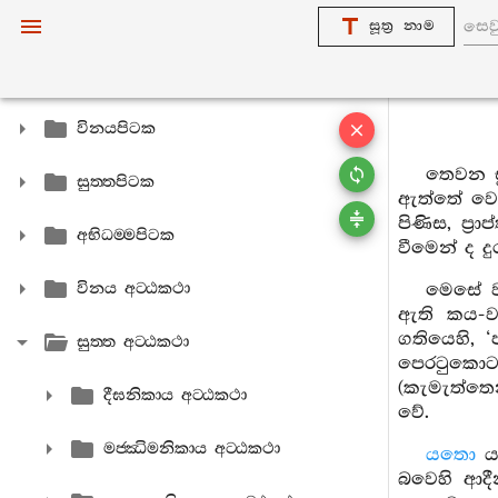
සූත්‍ර නාම
විනයපිටක
තෙවන සූ
සුත‍්තපිටක
ඇත්තේ වෙය
පිණිස, ප්‍
අභිධම‍්මපිටක
වීමෙන් ද 
විනය අට‍්ඨකථා
මෙසේ ව්
ඇති කය-වච
ගතියෙහි, ‘
සුත‍්ත අට‍්ඨකථා
පෙරටුකොට 
(කැමැත්තෙ
දීඝනිකාය අට‍්ඨකථා
වේ.
මජ‍්ඣිමනිකාය අට‍්ඨකථා
යතො
යන
බවෙහි ආද