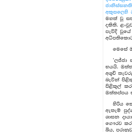
ජානිස්සන
අකුසලෙහි 
මහත් වූ සත
දකිති. ළංව
පැවිදි වූ
අධිපතිකොට
මෙසේ ඔ
‘ලජ්ජා
භයයි. ඔත්
අශූචි තැවර
බැවින් පි
පිළිකුල් 
ඔත්තප්පය 
හිරිය 
ඇතැම් පුද
ශාසන දායා
ගෞරව කරන 
බිය, පරාන