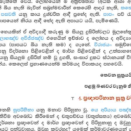
ැත්තේ වෙයි. ලෝභයෙන් ම අත්‍රිච්ඡතාව (අධික ආශා 
බිය නැති බැවින් සබ්‍රහ්මචාරීන් කෙරෙහි ආදර නැති,
තත
.
පසවති
යනු කාය දුශ්චරිත ආදී ප්‍රභේද ඇති.
පාපං
පව් රැ
 පාපයෙන් නිරය ආදී භේද ඇති අපායට යයි, පැමිණෙයි.
හෙයකින් ඒ අවිද්‍යාදී කරුණු ම සියලු දුසිරිත්වලට මූලහ
ලොභඤ්ච අවිජ්ජඤ්ච
එහෙයින් ඉච්ඡාව ද ලෝභය ද අවිද්‍යා
පය (පාපයට බිය නැති කම) ද ගැනේ.
විරාජයං
සමුච්
ු විදර්ශනා පිළිවෙළින් ද මාර්ග පිළිවෙළින් ද උත්සාහ
නු සියලුම දුසිරිත් නම් වූ දුගති, සංසාර දුකට ස්ථානයක් ව
ය. කෙලෙස් ප්‍රහාණයෙන්ම කර්මයද විපාකයද පහවෙයි.
තෙවන සුත්‍රයයි
පළමු බණවර වැනුම නි
4. ප්‍රඥාපරිහාන සූත්‍
්නෙහි
සුපරිහීනා
යනු මනාව පිරිහුනා වූ.
යෙ අරියාය පඤ්ඤ
ිවීම අවබෝධ කිරීමෙන් ද චතුපච්චය (චතුස්සත්‍ය) අවබෝධ
ූ විදර්ශනා ප්‍රඥාවෙන් ද මාර්ග ප්‍රඥාවෙන් ද පිරිහුනාහු 
යට පත්වූවාහුය. ඔවුහු කවරහුද? යමෙක් කර්මාවරණයෙන් යුක්ත