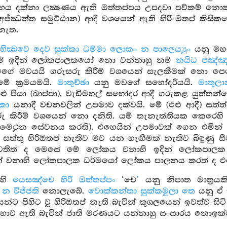
 භය දක්නා ලක්‍ෂණය ඇති ඔත්තප්පය උපදවා පව්කම් නොකර
(අජ්ඣත්ත සමුට්ඨාන) ආදී වශයෙන් ඇති හිරි-ඔතප් කිස
නැත.
ික්‍ඛවෙ දෙව සුක්කා ධම්මා ලොකං න පාලෙය්‍යුං
යනු මහ
නම් ඉදින් ලෝකපාලකයෝ නො වන්නාහු නම්
නයිධ පඤ්ඤ
ගේ මවයයි ගරුසරු කිරීම් වශයෙන් සැලකීමක් නො පෙ
මේ ක්‍රමයමයි.
මාතුච්ඡා
යනු මවගේ සහෝදරියයි.
මාතුලා
සුළු පියා (බාප්පා), වැඩිමහල් සහෝදර ආදී ගරුකළ යුත්තන්
කා
යනාදී වචනවලින් උපමාව දක්වයි. මේ (එළු ආදී) ස
 කිරීම් වශයෙන් නො දනිති. යම් තැනැත්තියක කෙරෙහි
. (මෛථුන සේවනය කරති). එහෙයින් උපමාවක් ගෙන එමින් එ
න් සත්තු හිරිඔතප් නැතිව මව යන හැඟීමක් නැතිව බිඳුණ
පවතිත් ද මෙසේ මේ ලෝකය වනාහි ඉදින් ලෝකපාලක ධ
න් වනාහි ලෝකපාලක ධර්මයෝ ලෝකය පාලනය කරත් ද එහ
්හි
යෙසඤ්චෙ හිරි ඔත්තප්පං
‘චෙ
’
යනු නිපාත මාත්‍රයක
ම
න විජ්ජති
නොලැබේ.
වොක්කන්තා සුක්කමූලා තෙ
යනු ඒ ස
න්ට පිහිට වූ හිරිඔතප් නැති බැවින් කුශලයෙන් ඉවත්ව සි
භාව ඇති බැවින් ජාති මරණයට යන්නාහු සංසාරය නොඉක්ම