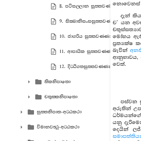
නොවෙනස් අයු
8. පටිසල‍්ලාන සුත‍්තවණ‍්ණනා
දැන් කි
9. සික‍්ඛානිසංසසුත‍්තවණ‍්ණනා
ච’ යන අවසා
චතුස්සත්‍
මෝහය ඇති 
10. ජාගරිය සුත‍්තවණ‍්ණනා
ප්‍රත්‍යක්
බැවින්
අනත
11. ආපායික සුත‍්තවණ‍්ණනා
ආනුභාවය, 
වෙත්.
12. දිට‍්ඨිගතසුත‍්තවණ‍්ණනා
තිකනිපාතො
චතුක‍්කනිපාතො
පස්වන ස
අරුතින් උප
සුත‍්තනිපාත-අට‍්ඨකථා
ධර්මයන්ගේ උ
යනු දැරිමෙ
විමානවත්‍ථු-අට‍්ඨකථා
දෙයින් ල
සමාපත්තියා,