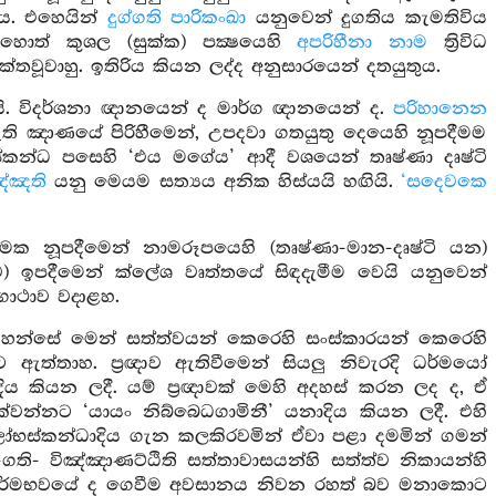
ුය. එහෙයින්
දුග්ගති පාරිකංඛා
යනුවෙන් දුගතිය කැමතිවිය
තහොත් කුශල (සුක්ක) පක්‍ෂයෙහි
අපරිහීනා
නාම
ත්‍රිවිධ
තවූවාහු. ඉතිරිය කියන ලද්ද අනුසාරයෙන් දතයුතුය.
යි. විදර්ශනා ඥානයෙන් ද මාර්ග ඥානයෙන් ද.
පරිහානෙන
ි ඤාණයේ පිරිහීමෙන්, උපදවා ගතයුතු දෙයෙහි නූපදීමම
කන්ධ පසෙහි ‘එය මගේය’ ආදී වශයෙන් තෘෂ්ණා දෘෂ්ටි
ඤ්ඤති
යනු මෙයම සත්‍යය අනික හිස්යයි හඟියි.
‘සදෙවකෙ
යමක නූපදීමෙන් නාමරූපයෙහි (තෘෂ්ණා-මාන-දෘෂ්ටි යන)
ව) ඉපදීමෙන් ක්ලේශ වෘත්තයේ සිඳදැමීම වෙයි යනුවෙන්
 ගාථාව වදාළහ.
වහන්සේ මෙන් සත්ත්වයන් කෙරෙහි සංස්කාරයන් කෙරෙහි
ට ඇත්තාහ. ප්‍රඥාව ඇතිවීමෙන් සියලු නිවැරදි ධර්මයෝ
දිය කියන ලදී. යම් ප්‍රඥාවක් මෙහි අදහස් කරන ලද ද, ඒ
දක්වන්නට ‘යායං නිබ්බෙධගාමිනී’ යනාදිය කියන ලදී. එහි
ෝභස්කන්ධාදිය ගැන කලකිරවමින් ඒවා පළා දමමින් ගමන්
ති- විඤ්ඤාණට්ඨිති සත්තාවාසයන්හි සත්ත්ව නිකායන්හි
වූ කර්මභවයේ ද ගෙවීම අවසානය නිවන රහත් බව මනාකොට