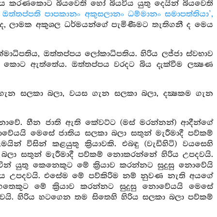
 මෙය කරණකොට බියවෙති හෝ බියවිය යුතු දෙයින් බියවෙති
න ඔත්තප්පති පාපකානං අකුසලානං ධම්මානං සමාපත්තියා’,
නීද, ලාමක අකුශල ධර්මයන්ගේ පැමිණීමට තැතිගනී ද මෙය
ත්මාධිපතිය, ඔත්තප්පය ලෝකාධිපතිය. හිරිය ලජ්ජා ස්වභාව
ණ කොට ඇත්තේය. ඔත්තප්පය වරදට බිය දැක්වීම ලක්‍ෂණ
ය ගැන සලකා බලා, වයස ගැන සලකා බලා, දක්‍ෂකම ගැන
 නොවේ. හීන ජාති ඇති කේවට්ට (මස් මරන්නන්) ආදීන්ගේ
 නොවේයයි මෙසේ ජාතිය සලකා බලා සතුන් මැරීමාදී පව්කම්
 විසින් කළයුතු ක්‍රියාවකි. එබඳු (වැඩිහිටි) වයසෙහි
බලා සතුන් මැරීමාදී පව්කම් නොකරන්නේ හිරිය උපදවයි.
බවින් යුතු කෙනෙකුට මේ ක්‍රියාව කරන්නට සුදුසු නොවේයි
රිය උපදවයි. එසේම මේ පව්කිරිම නම් නුවණ නැති අයගේ
 උගතෙකුට මේ ක්‍රියාව කරන්නට සුදුසු නොවේයයි මෙසේ
යි. හිරිය හටගෙන තම සිතෙහි හිරිය සලකා බලා පව්කම්