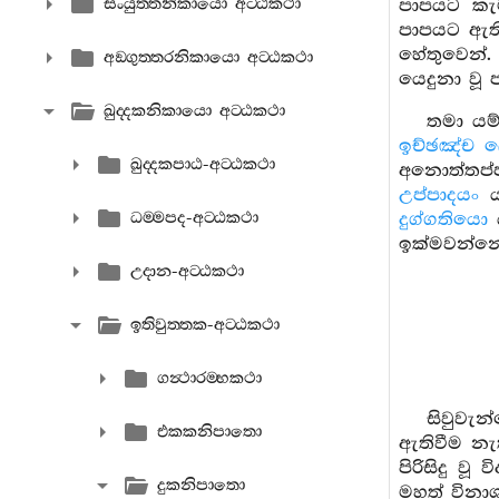
සංයුත‍්තනිකායො අට‍්ඨකථා
පාපයට කැම
පාපයට ඇති 
හේතුවෙන්
අඞ‍්ගුත‍්තරනිකායො අට‍්ඨකථා
යෙදුනා වූ
ඛුද‍්දකනිකායො අට‍්ඨකථා
තමා යම්
ඉච්ඡඤ්ච 
ඛුද‍්දකපාඨ-අට‍්ඨකථා
අනොත්තප්
උප්පාදයං
යන
ධම‍්මපද-අට‍්ඨකථා
දුග්ගතියො
ය
ඉක්මවන්නේ
උදාන-අට‍්ඨකථා
ඉතිවුත‍්තක-අට‍්ඨකථා
ගන්‍ථාරම‍්භකථා
සිවුවැන
එකකනිපාතො
ඇතිවීම නැත
පිරිසිදු ව
දුකනිපාතො
මහත් විනාශ