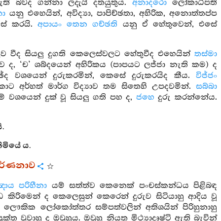
ඇති බවද ගන්නා ලදැයි දතයුතුය.
අනාදරො
ලෝකාධිපති
ො
යනු එහෙයින්, අවිද්‍යා, පාපිච්ඡතා, අහිරික, අනොත්තප්ප
ස් කරයි.
අපායං තෙන ගච්ඡති
යනු ඒ හේතුවෙන්, එසේ
ේතුව වීද සියලු දුගති කෙලෙස්වලට හේතුවීද එහෙයින්
තස්මා
ව ද, ‘ච’ ශබ්දයෙන් අහිරිකය (පාපයට ලජ්ජා නැති කම) ද
ඡේද වශයෙන් දුරුකරමින්, කෙසේ දුරුකරයිද කීය.
විජ්ජං
කොට අර්හත් මාර්ග විද්‍යාව තම සිතෙහි උපදවමින්.
සබ්බා
ීම් වශයෙන් දුක් වූ සියලු ගති පහ ද,
ජහෙ
දුරු කරන්නේය.
.
මියේ ය.
ර වර්ණනාව
ාය පරිහීනා
යම් සත්ත්ව කෙනෙක් පංචස්කන්ධය පිළිබඳ
 කිරිමෙන් ද කෙලෙසුන් කෙරෙන් දුරුව සිටියාහු ආදිය වූ
ද ඔවුහු ලෞකික ලෝකෝත්තර සම්පත්වලින් අතිශයින් පිරිහුනාහු
 වූවාහු ද ඔවුහුය. ඔවුහු නියත මිථ්‍යාදෘෂ්ටි ඇති බැවින්