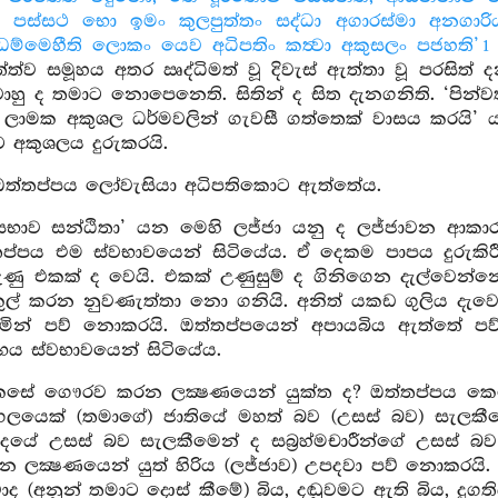
ති පස්සථ භො ඉමං කුලපුත්තං සද්ධා අගාරස්මා අනග
ධම්මෙහීති ලොකං යෙව අධිපතිං කත්‍වා අකුසලං පජහති’
1
්ත්ව සමූහය අතර ඍද්ධිමත් වූ දිවැස් ඇත්තා වූ පරසිත් දන
ූවාහු ද තමාට නොපෙනෙති. සිතින් ද සිත දැනගනිති. ‘පින්වත්න
යේ ලාමක අකුශල ධර්මවලින් ගැවසී ගත්තෙක් වාසය කරයි’
 අකුශලය දුරුකරයි.
ත්තප්පය ලෝවැසියා අධිපතිකොට ඇත්තේය.
 සභාව සන්ඨිතා’ යන මෙහි ලජ්ජා යනු ද ලජ්ජාවන ආකාරය
තප්පය එම ස්වභාවයෙන් සිටියේය. ඒ දෙකම පාපය දුරුකිරී
ුණු එකක් ද වෙයි. එකක් උණුසුම් ද ගිනිගෙන දැල්වෙන්න
ළිකුල් කරන නුවණැත්තා නො ගනියි. අනිත් යකඩ ගුලිය ද
කරමින් පව් නොකරයි. ඔත්තප්පයෙන් අපායබිය ඇත්තේ පව
භය ස්වභාවයෙන් සිටියේය.
කෙසේ ගෞරව කරන ලක්‍ෂණයෙන් යුක්ත ද? ඔත්තප්පය කෙස
්ගලයෙක් (තමාගේ) ජාතියේ මහත් බව (උසස් බව) සැලකී
දයේ උසස් බව සැලකීමෙන් ද සබ්‍රහ්මචාරීන්ගේ උසස් 
ලක්‍ෂණයෙන් යුත් හිරිය (ලජ්ජාව) උපදවා පව් නොකරයි. 
ුවාද (අනුන් තමාට දොස් කීමේ) බිය, දඬුවමට ඇති බිය, ද