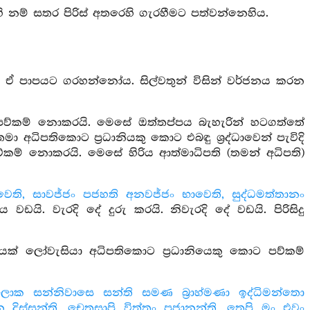
 නම් සතර පිරිස් අතරෙහි ගැරහීමට පත්වන්නෙහිය.
 ඒ පාපයට ගරහන්නෝය. සිල්වතුන් විසින් වර්ජනය කරන
ව්කම් නොකරයි. මෙසේ ඔත්තප්පය බැහැරින් හටගත්තේ
 අධිපතිකොට ප්‍රධානියකු කොට එබඳු ශ්‍රද්ධාවෙන් පැවිදි
්කම් නොකරයි. මෙසේ හිරිය ආත්මාධිපති (තමන් අධිපති)
ෙති, සාවජ්ජං පජහති අනවජ්ජං භාවෙති, සුද්ධමත්තානං
ි. වැරදි දේ දුරු කරයි. නිවැරදි දේ වඩයි. පිරිසිදු
ක් ලෝවැසියා අධිපතිකොට ප්‍රධානියෙකු කොට පව්කම්
 සන්නිවාසෙ සන්ති සමණ බ්‍රාහ්මණා ඉද්ධිමන්තො
න දිස්සන්ති, චෙතසාපි විත්තං පජානන්ති, තෙපි මං එවං