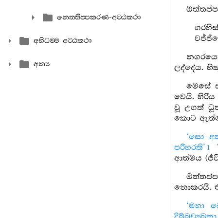
ඔත්තප්ප
නෙත‍්තිප‍්පකරණ-අට‍්ඨකථා
ගරහිස
වජ්ජි
අභිධම‍්ම අට‍්ඨකථා
නගරයෙහ
අන්‍ය
ලද්දේය. භි
මෙසේ ස
වෙයි. හිරි
වූ උගත් ධ
කොට ඇත්තේ
‘සො අත
පරිහරති’
‘
1
ආත්මය (ජී
ඔත්තප්
නොකරයි. එ
‘මහා ඛ
දිබ්බචක්‍