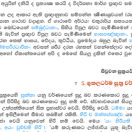
රින් දනියි ද ප්‍රත්‍යක්‍ෂ කරයි ද විදර්ශනා මාර්ග ප්‍රඥා
යන ලද ආකාර ඇති ප්‍රඥානුභාව සම්පන්න ක්‍ෂීණාශ්‍රවයන් (
න ගාථාව වදාළහ. ඒ ගාථාවේ අර්ථය: චතුරාර්ය සත්‍යයන්හි 
යාව බෝධයෙන්
සම්බුද්ධානං
, සිහිය විපුල බවට පැමිණීමෙන්
බැවින් ප්‍රඥාව විපුල බවට පැමිණීමෙන්
හාසපඤ්ඤානං,
ප
ෂ කරන තෙක් හාසය, වේදය, තුට්ඨිය, ප්‍රමෝදය බහුල බැවින්
ිමසරීරධාරීනං
අවසන් ශරීර දරන රහතන් වහන්සේලාට දෙවි
අහෝ ඒකාන්තයෙන් අපි ද මෙසේ සියලු දුකින් එතෙර වූ
සිවුවන සුත්‍රයය
5. ශුකලධර්ම සූත්‍ර 
ූත්‍රයෙහි
සුක්කා
යනු වර්ණයෙන් සුදු බව කරණකොට සුදු නො
න් පිරිසිදු බව කරණකොට සුදු නම් වේ. ස්වභාවයෙන් සියලු ක
ත්පත්තියෙන් සිත ප්‍රභාස්වර වෙයි. පිරිසිදු වෙයි.
ධම්මා
යන
න් ඉසිලීමෙන් සීමාව තබමින් රකිති.
හිරි ච ඔත්තප්පඤ්ච
යන
ජ්ජා වෙයි යනුවෙන් හිරි නම් වෙයි. මෙය
‘යං හිරීයත
 අයං වුච්චති හිරි’
‘යම් කරුණකට ලජ්ජාවිය යුතු බැවි
1