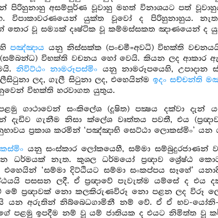
 පිරිහුනාහු අසම්පූර්ණ වූවාහු මහත් විනාශයට පත් වූවාහ
ීහ. විපාකාවරණයෙන් යුක්ත වූවෝ ද පිරිහුනාහුය. නැ
ොර වූ සම්‍යක් දෘෂ්ටික වූ කම්මස්සකත ඤාණයෙන් ද යුක්
්හි
පඤ්ඤාය
යනු නිස්සක්ක (පංචමී=අවධි) විභක්ති වචනය
 (සම්බන්ධ) විභක්ති වචනය හෝ වෙයි. කියන ලද ආකාර ඇත
ීමයි.
නිවිට්ඨං නාමරූපස්මිං
යනු නාමරූපයෙහි, උපාදාන ස්
සිටුනා ලද, ගැලී සිටුනා ලද, එහෙයින්ම
ඉදං සච්චන්ති ම
ුවෙන් විභක්ති හරවාගත යුතුය.
ළමු ගාථාවෙන් සංකිලේශ (දූෂිත) පක්‍ෂය දක්වා දැන් 
 දැඩිව ගැනීම නිසා ක්ලේශ වෘත්තය පවතී, එය (ප්‍රඥා
නුභාවය ප්‍රකාශ කරමින් ‘පඤ්ඤාභි සෙට්ඨා ලොකස්මිං’ යන
ස්මිං
යනු සංස්කාර ලෝකයෙහී, සම්මා සම්බුදුරජාණන් 
මාන ධර්මයක් නැත. කුශල ධර්මයෝ ප්‍රඥාව ශ්‍රේෂ්ඨ කො
. එහෙයින් ‘සම්මා දිට්ඨියට සම්මා සංකප්පය සෑහේ’ යනා
‍රේෂ්ඨයයි පසසන ලදී. ඒ ප්‍රඥාවේ පැවැත්ම යම්සේ ද එය 
ම් මේ ප්‍රඥාවක් නො කලකිරුණවිරූ නො පළන ලද විරූ ල
යි යන අරුතින් නිබ්බෙධගාමිනී නම් වේ. ඒ ඒ භව-යෝනි-ග
ගේ පළමු ඉපදීම නම් වූ යම් ජාතියක ද එයට නිමිත්ත 