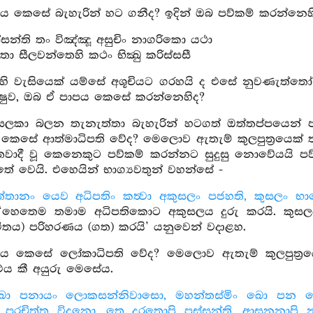
ය කෙසේ බැහැරින් හට ගනීද? ඉදින් ඔබ පව්කම් කරන්නෙහි
්සන්ති තං විඤ්ඤූ අසුචිං නාගරිකො යථා
තො සීලවන්තෙහි කථං භික්‍ඛු කරිස්සසී
ි වැසියෙක් යම්සේ අශූචියට ගරහයි ද එසේ නුවණැත්තෝ
ක්‍ෂුව, ඔබ ඒ පාපය කෙසේ කරන්නෙහිද?
ලකා බලන තැනැත්තා බැහැරින් හටගත් ඔත්තප්පයෙන් ප
ය කෙසේ ආත්මාධිපති වේද? මෙලොව ඇතැම් කුලපුත්‍රයෙක් තමා
ූතවාදී වූ කෙනෙකුට පව්කම් කරන්නට සුදුසු නොවේයයි පව
 වෙයි. එහෙයින් භාග්‍යවතුන් වහන්සේ -
්තානං යෙව අධිපතිං කත්‍වා අකුසලං පජහති, කුසලං භාව
හෙතෙම තමාම අධිපතිකොට අකුසලය දුරු කරයි. කුසලය වඩය
විතය) පරිහරණය (ගත) කරයි’ යනුවෙන් වදාළහ.
පය කෙසේ ලෝකාධිපති වේද? මෙලොව ඇතැම් කුලපුත්‍රයෙ
ය කී අයුරු මෙසේය.
ො පනායං ලොකසන්නිවාසො, මහන්තස්මිං ඛො පන ලොක
ඛුකා පරචිත්ත විදුනො, තෙ දූරතොපි පස්සන්ති, ආසනනාපි 