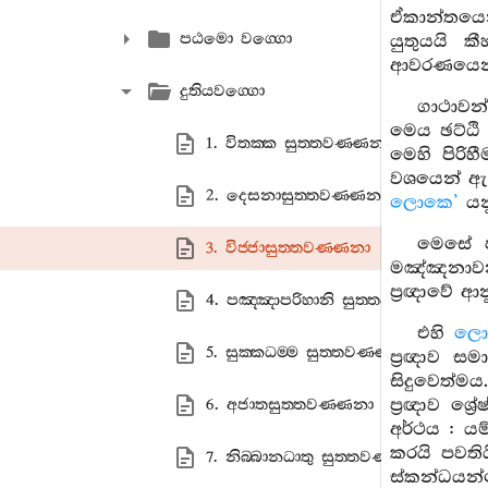
ඒකාන්තයෙන්
පඨමො වග‍්ගො
යුතුයයි ක
ආවරණයෙන් ත
දුතියවග‍්ගො
ගාථාවන
මෙය ඡට්ඨි
1. විතක‍්ක සුත‍්තවණ‍්ණනා
මෙහි පිරිහ
වශයෙන් ඇලී
2. දෙසනාසුත‍්තවණ‍්ණනා
ලොකෙ’
යන
මෙසේ ප
3. විජ‍්ජාසුත‍්තවණ‍්ණනා
මඤ්ඤනාවන්
ප්‍රඥාවේ ආ
4. පඤ‍්ඤාපරිහානි සුත‍්තවණ‍්ණනා
එහි
ලොක
5. සුක‍්කධම‍්ම සුත‍්තවණ‍්ණනා
ප්‍රඥාව ස
සිදුවෙත්මය
ප්‍රඥාව ශ්
6. අජාතසුත‍්තවණ‍්ණනා
අර්ථය : ය
කරයි පවති
7. නිබ‍්බානධාතු සුත‍්තවණ‍්ණනා
ස්කන්ධයන්