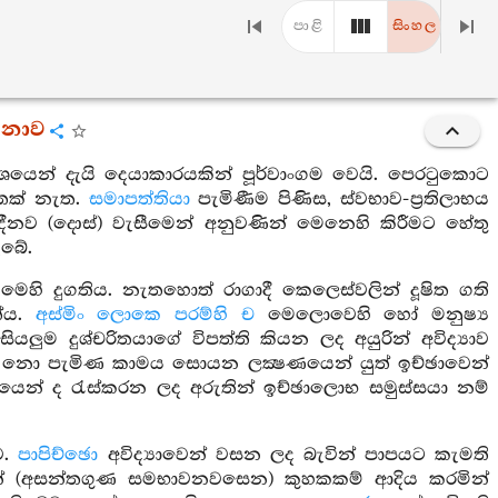
පාළි
සිංහල
ර්ණනාව
යෙන් දැයි දෙයාකාරයකින් පූර්වාංගම වෙයි. පෙරටුකොට
පතක් නැත.
සමාපත්තියා
පැමිණීම පිණිස, ස්වභාව-ප්‍රතිලාභය
ි ආදීනව (දොස්) වැසීමෙන් අනුවණින් මෙනෙහි කිරීමට හේතු
ැබේ.
මෙහි දුගතිය. නැතහොත් රාගාදී කෙලෙස්වලින් දූෂිත ගති
ත්ය.
අස්මිං ලොකෙ පරම්හි
ච
මෙලොවෙහි හෝ මනුෂ්‍ය
ියලුම දුශ්චරිතයාගේ විපත්ති කියන ලද අයුරින් අවිද්‍යාව
නො පැමිණ කාමය සොයන ලක්‍ෂණයෙන් යුත් ඉච්ඡාවෙන්
යෙන් ද රැස්කරන ලද අරුතින් ඉච්ඡාලොභ සමුස්සයා නම්
ව.
පාපිච්ඡො
අවිද්‍යාවෙන් වසන ලද බැවින් පාපයට කැමති
න් (අසන්තගුණ සමභාවනවසෙන) කුහකකම් ආදිය කරමින්