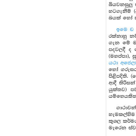
බියවනසුලු
හටගැනීම් 
බයක් හෝ 
ඉමෙ ච භ
රක්නාහු 
ගැන මේ ම
පදවලදී ද 
(මහප්පා), 
යථා අජෙල
හෝ ගරුසරු
පිළිපදිති
ආදී තිරිස
යුක්තව) 
යම්හෙයකි
ගාථාවන
හැමකල්හි
කුශල කර්මය
මැරෙන ස්ව