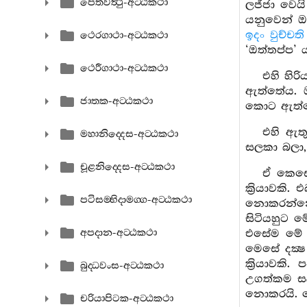
පෙතවත්‍ථු-අට‍්ඨකථා
ලජ්ජා වෙය
යනුවෙන් ඔ
ඉදං වුච්චති
ථෙරගාථා-අට‍්ඨකථා
‘ඔත්තප්ප’ 
ථෙරීගාථා-අට‍්ඨකථා
එහි හිර
ඇත්තේය. ඔ
ජාතක-අට‍්ඨකථා
කොට ඇත්
එහි ඇත
මහානිද‍්දෙස-අට‍්ඨකථා
සලකා බලා,
චූළනිද‍්දෙස-අට‍්ඨකථා
ඒ කෙසේ
ක්‍රියාවකි
පටිසම‍්භිදාමග‍්ග-අට‍්ඨකථා
නොකරන්නේ 
සිටියහුට 
අපදාන-අට‍්ඨකථා
එසේම මේ පව
මෙසේ දක්‍
ක්‍රියාවක
බුද‍්ධවංස-අට‍්ඨකථා
උගත්කම සල
නොකරයි. ම
චරියාපිටක-අට‍්ඨකථා