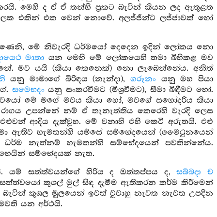
යි. මෙහි ද ඒ ඒ තන්හි ප්‍රකට බැවින් කියන ලද ඇතුළත
ිකලෙක එකින් එක වෙන් නොවේ. අලජ්ජීන්ට ලජ්ජාවක් හෝ
ණෙනි, මේ නිවැරදි ධර්මයෝ දෙදෙන ඉදින් ලෝකය නො
ායෙථ මාතා
යන මෙහි මේ ලෝකයෙහි තමා බිහිකළ මව
නේ. මව යයි (කියා කෙනෙක්) නො ලැබෙන්නේය. අනිත්
නි
යනු මාමාගේ බිරිඳය (නැන්දා),
ගරූනං
යනු මහ පියා
ගේ.
සමෙභදං
යනු සංකරවීමට (මිශ්‍රවීමට), සීමා බිඳීමට හෝ.
ත්ත්වයෝ මේ මගේ මවය කියා හෝ, මවගේ සහෝදරිය කියා
 රාගය උපන්නේ නම් ඒ තැනැත්තිය කෙරෙහි වැරදි ලෙස
ළුවන් ආදිය දැක්වූහ. මේ වනාහි එහි කෙටි අරුතයි. එළු
ු සීමා ඇතිව හැමතන්හි යම්සේ සම්භේදයෙන් (මෛථුනයෙන්
ර්ම නැත්නම් හැමතන්හි සම්භේදයෙන් පවතින්නේය.
ෙයින් සම්භේදයක් නැත.
ි. යම් සත්ත්වයන්ගේ හිරිය ද ඔත්තප්පය ද,
සබ්බදා ච
ත්ත්වයෝ කුශල් මුල් සිඳ දැමීම ඇතිකරන කර්ම කිරීමෙන්
ටි බැවින් කුශල මූලයෙන් ඉවත් වූවාහු නැවත නැවත උපදින
වති යන අර්ථයි.