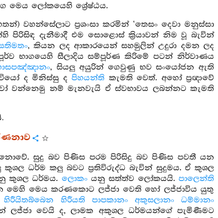
ව සමග මෙය ලෝකයෙහි ශ්‍රේෂ්ඨය.
රහතන්) වහන්සේලාට ප්‍රශංසා කරමින් ‘තෙසං දෙවා මනුස්සා
පිරිසිඳ දැනීමාදී එම සොළොස් ක්‍රියාවන් නිම වූ බැවින්
සතිමතං
, කියන ලද ආකාරයෙන් සහමුලින් උදුරා දමන ලද
ූර්ව භාගයෙහි සීලාදිය සම්පූර්ණ කිරිමේ පටන් නිර්වාණය
හාසපඤ්ඤානං
, සියලු අයුරින් ගෙවුණු භව සංයෝජන ඇති
යෝ ද මිනිස්සු ද
පිහයන්ති
කැමති වෙත්. අහෝ ප්‍රඥාවේ
වෝ වන්නෙමු නම් මැනවැයි ඒ ස්වභාවය ලබන්නට කැමති
ි.
වර්ණනාව
වේ. සුදු බව පිණිස පරම පිරිසිදු බව පිණිස පවතී යන
ුශල ධර්ම කලු බවට ප්‍රතිවිරුද්ධ බැවින් සුදුමය. ඒ කුශල
ු කුශල ධර්මය.
ලොකං
යනු සත්ත්ව ලෝකයයි.
පාලෙන්ති
 මෙහි මෙය කරණකොට ලජ්ජා වෙති හෝ ලජ්ජාවිය යුතු
ි හිරීයිතබ්බෙන හිරීයති පාපකානං අකුසලානං ධම්මානං
න් ලජ්ජා වෙයි ද, ලාමක අකුශල ධර්මයන්ගේ පැමිණීමට