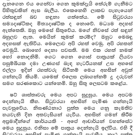
දැනගෙන එය ගෙන්වා ගෙන කුමක්දැයි තේරුම් ගැනීමට
පිහිතුඩකින් ඇස බැලීය. එකෙනෙහි ලාකඩ පැහැයෙන්
රත්සඳුන් බව හඳුනා ගත්තේය. මේ සිටුවරයා
සම්‍යදෘෂ්ටිකද මිත්‍යදෘෂ්ටික ද නොවේ. මධ්‍යම අදහස්
ඇත්තෙකි. ඔහු මෙසේ සිතුවේය. මගේ නිවසේ රත් සඳුන්
බහුලව ඇත. මෙයින් කුමක් කරම්ද? ඔහුට මෙබඳු
අදහසක් ඇතිවිය. මෙලොව අපි රහත් වෙමු. අපි රහතන්
වෙමුයි. බොහෝ දෙනා පවසති. මම එක රහත් නමක්
හෝ නොදනිමි. ගෙට ගෙන ගොස් පාත්‍රයක් ලියවා
පසුම්බියක දමා උණගස් බැඳ හැටරියනක් උස අහසේ
එල්ලා ඉදින් රහත්වරු සිටීනම් මෙය අහසින් අවුත්
ගන්නැයි කියමි. යමෙක් එලෙස ලබාගන්නම් දූ දරුවන්
සමග සරණකොට යන්නෙමි. ඔහු සිතු ලෙසටම කළේය.
ෂට් ශාස්තෘවරු මෙය අපට සුදුසුය. මෙය අපටම
දෙන්නැයි කීහ. සිටුවරයා අහසින් පැමිණ ගන්නැයි
පැවසුවේය. නිඝණ්ඨනාථ පුත්ත මෙය ගනු කැමතිව
හයවැනි දින අතවැසියන් යැවීය. අහසින් ගමන් කිරීම
අප්‍රමාදීන්ගේ කාර්යයකි - අපේ ආචාර්යන් වහන්සේට
මෙය සුදුසුය. එනිසා මේ පාත්‍රය දෙන්නැයි ඉල්වීය. එහි දී
සිටුවරයා අහසින් පැමිණ ගන්නැයි පැවසීය. නාථ පුත්ත