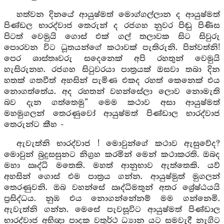
හත්වන දිනයේ ආයුෂ්මත් මොග්ගල්ලාන ද ආයුෂ්මත්
පිණ්ඩල භාරද්වාජ තෙරුන් ද රජගහ නුවර පිඬු පිණිස
පිටත් වෙමුයි ගොස් එක් ගල් තලාවක සිට සිවුරු
පොරවන විට ධූතයන්ගේ කථාවක් පැතිරුනි. පින්වත්නි!
පෙර ශාස්තෘවරු සදෙනෙක් අපි රහතුන් වෙමුයි
හැසිරුනහ. රජගහ සිටුවරයා පාත්‍රයක් ඔසවා තබා දින
හතක් ගතවීත් අහසින් පැමිණ එකද රහත් කෙනෙක් එය
නොගත්තේය. අද රහතන් වහන්සේලා ලොව නොමැති
බව දැන ගත්තෙමු” මෙම කථාව අසා ආයුෂ්මත්
මහමුගලන් තෙරණුවෝ ආයුෂ්මත් පිණ්ඩාල භාරද්වාජ
තෙරුන්ට කීහ -
ඇවැත්නි භාරද්වාජ ! මොවුන්ගේ කථාව ඇසුවේද?
මොවුන් බුදුසසුනට නිග්‍රහ කරමින් මෙන් කථාකරති. ඔබද
මහා ඍද්ධි මතෙකි. මහත් ආනුභාව ඇත්තෙකි. යව්
අහසින් ගොස් එම පාත්‍රය ගන්න. ආයුෂ්මුත් මුගලන්
තෙරණුවනි. ඔබ වහන්සේ ඍද්ධිමතුන් අතර ශ්‍රේෂ්ඨයයි
ප්‍රසිද්ධය. නුඹ එය නොගන්නේනම් මම ගන්නෙමි.
ඇවැත්නි ගන්න. මෙසේ පැවසූවිට ආයුෂ්මත් පිණ්ඩාල
භාරද්වාජ අභිඥා පාදක වතුර්ථ ධ්‍යාන යට සමවැදී නැගිට