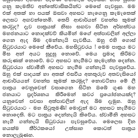
ගනු කැමතිව අන්තේවාසිකයින්ට මෙසේ පැවසුහ. මම
එක් අතක් හා පයක් ඔසවා අහසට නැගෙනු කැමැතෙක්
ලෙසට අඟවන්නෙමි. තෙපි ආචාර්යන් වහන්ස කුමක්
කරවුද? දැව පාත්‍රයක් නිසා සඟවා සිටින අර්හත්වය
මහජනයාට නොදක්වව් කියමින් මගේ අත්පාවලින් අල්ලා
ගෙන ඇද බිම දමන්නැයි පැවසීය. ඔහු එහි ගොස්
සිටුවරයාට මෙසේ කීවේය. මහසිටුවරය ! මෙම පාත්‍රය මට
මිස අන් අයට සුදුසු නොවේ. මෙය ප්‍රමාද කිරිමට
කරුණක් නොවේ. මට අහසට නැගීමට කැමැත්ත දෙන්න.
සිටුවරයා ස්වාමීනි අහසට නැගීම ගන්නැයි පැවසුවේය.
ඔහු එක් පාදයක් හා අතක් එසවීය අනතුරුව අතවැසියෝ
ආචාර්යයන් වහන්ස කුමක් කරමුද? නොවටිනා මේ ලී
පාත්‍රය වෙනුවෙන් වසාගෙන සිටින ඔබේ ගුණ මහ
ජනයාට ප්‍රදර්ශනය කිරීමෙන් කවර ප්‍රයෝජනයක්ද?
යනුවෙන් පවසා අත්පාවලින් ඇද බිම දැමුහ. ඔහු
සිටුවරයාට - මහ සිටුතුමණි! මොවුන් මට අහසට නැගීමට
නොදෙති. මට පාත්‍රය දෙන්නැයි කිවේය. ස්වාමීනි අහසට
නැගී ගන්නැයි සිටුවරයා පැවසුවේය. මෙලෙස දින
හයක්ම තීර්ථකයෝ උත්සාහ කොටත් පාත්‍රය
නොලැබුණහ.