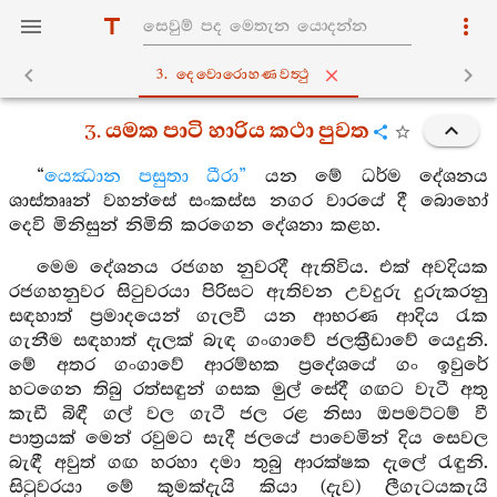
3. දෙවොරොහණවත්‍ථු
3. යමක පාටි හාරිය කථා පුවත
“
යෙඣාන පසුතා ධීරා”
යන මේ ධර්ම දේශනය
ශාස්තෲන් වහන්සේ සංකස්ස නගර වාරයේ දී බොහෝ
දෙවි මිනිසුන් නිමිති කරගෙන දේශනා කළහ.
මෙම දේශනය රජගහ නුවරදී ඇතිවිය. එක් අවදියක
රජගහනුවර සිටුවරයා පිරිසට ඇතිවන උවදුරු දුරුකරනු
සඳහාත් ප්‍රමාදයෙන් ගැලවී යන ආභරණ ආදිය රැක
ගැනීම සඳහාත් දැලක් බැඳ ගංගාවේ ජලක්‍රීඩාවේ යෙදුනි.
මේ අතර ගංගාවේ ආරම්භක ප්‍රදේශයේ ගං ඉවුරේ
හටගෙන තිබු රත්සඳුන් ගසක මුල් සේදී ගඟට වැටී අතු
කැඩී බිඳී ගල් වල ගැටී ජල රළ නිසා ඔපමට්ටම් වී
පාත්‍රයක් මෙන් රවුමට සැදී ජලයේ පාවෙමින් දිය සෙවල
බැඳී අවුත් ගඟ හරහා දමා තුබු ආරක්ෂක දැලේ රැඳුනි.
සිටුවරයා මේ කුමක්දැයි කියා (දැව) ලීගැටයකැයි