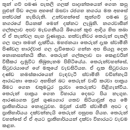
තුන් ගව් පමණ පැතලි ගලක් පාදාන්තයෙන් ගෙන කපු
පුළුන් පිඩ ලෙස අහසේ ඔසවා රජගහ නගරය මත අහසේ
හත්වරක් හැසිරුනි. උන්වහන්සේ තුන්ගව් පමණ වූ
නගරයේ පියනක් මෙන් දක්නට ලැබුනි. නගරවාසීන්
ගල්තලාව අපව මැඩගනීයයි බියෙන් කුළු ආදිය හිස තබා
ඒ ඒ තැන්වල සැඟ වුණාහුය. හත්වැනිවර තෙරුන් පැතලි
ගල පලා තමන් දැක්වීය. මහජනයා තෙරුන් දැක ස්වාමීනි
පිණ්ඩල භාරද්වාජ ගල දැඩිකොට ගන්න අප සියලු දෙන
නොනසන්නයි කීහ. තෙරුන් ගල්තලාව පා කෙළවරින්
විසීකර දැමුවිට තිබුතැනම පිහිටියේය. තෙරුන්වහන්සේ,
සිටුවරයාගේ ගේ මතුයේ වැඩසිටියහ. ඒ දැක සිටුවරයා
දණ්ඩ නමස්කාරයෙන් වැඳවැටී ස්වාමිනි වඩින්නැයි
ආරාධනා කොට අහසින් බට තෙරුන් වාඩි කරවා පාත්‍රය
බිමට ගෙන චතුමධුර පුරවා තෙරුන්ට පිළිගැන්වීය.
තෙරුන් පාත්‍රය ගෙන විහාරය දෙසට පිය නැගුහ.
ආරණ්‍යගත වූත් ශුණ්‍යගාර ගතව සිටියාවුත් අය මේ
ප්‍රාතිහාර්යය නොදුටුවහ. ඔවුන් රැස්වී ස්වාමීනි අපට ද
ප්‍රාතිහාර්යය දක්වන්නැයි තෙරුන් පසුපස ගියහ. තෙරුන්
වහන්සේ ඒ ඒ අයට ප්‍රාතිහාර්යයන් දක්වා විහාරයට වැඩම
කළහ.