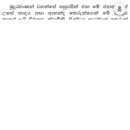
බුදුරජාණන් වහන්සේ පසුපසින් එන මේ ජනතාවගේ
උසස් නාදය අසා ආනන්ද තෙරුන්ගෙන් මේ ශබ්දය
කාගේ දැයි විමසුහ. ස්වාමීනි, පිණ්ඩල භාරද්වාජ තෙරුන්
විසින් අහසට පැන නැගී සඳුන් පාත්‍රය ගන්නා ලදී.
උන්වහන්ගේ වටා සිටින පිරිස මෙලෙස උසස් හඩ ඇති
කරයි. බුදුරජාණන් වහන්සේ තෙරුන් කැඳවා මෙය
සත්‍යයදැයි ඔබ විසින් පාත්‍රය ගත්තේදැයි විමසුහ. එසේය
ස්වාමීනි පැවසු විට ඇයි භාරද්වාජ එසේ කළේ තෙරුන්ට
ගර්හාකොට එම පාත්‍රය කැබලිකර භික්ෂූන්ට අදුන්
වශයෙන් ගැනීමට දී ශික්ෂාපදයක් පැනවූහ.
තීර්ථකයෝ - ගෞතමයන් තෙරුන්ට ගර්හාකර පාත්‍රය
බිඳදමා ප්‍රාතිහාර්යය නොදක්වන්නට ශික්ෂාපදයක්
පැනවුහ. මෙම ශික්ෂාපදය ජීවිතය ගියත් නොකඩති.
එනිසා භවත් ගෞතමයන් ද එය රකිනු ඇත. දැන් අපට
අවකාශ ලැබේයයි නගර විථි ආදියෙහි ප්‍රචාරය කරමින්
හැසිරුනහ. අපි තමන්ගේ ගුණය රකිමින් පෙර දාරුමය
පාත්‍රය නිසා තමන්ගේ ගුණය මහජනයාට නො දැක්වුනු
භවත් ගෞතමයෝද තමන්ගේ පාණ්ඩිත්‍ය්‍ය නිසා ඒ පාත්‍රය
බිඳ දමා සිබපදයන් පැනවූහ. අපි ඔහු සමග ප්‍රාතිහාර්ය