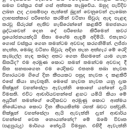
සමඟ වස්ත්‍රය එක් ගස් අත්තක තැබුවේය. ඔහුද පැවිදිව
ලබන ලද උපසම්පදා ඇත්තේ බුදුන් වෙනුවෙන් ලැබෙන
ලාභසත්කාර පරිභෝග කරමින් වටිනා සිවුරු ඇඳ පැළඳ
තරවූ සිරුරක් ඇතිව හැසිරෙන්නේ කළකිරී මහජනයා
ශ්‍රද්ධාවෙන් දෙන දේ පරිභෝග කිරීමෙන් කවර
ප්‍රයෝජනයක්දයි සිතා මගේම ඇඳුම් අදිමියි. එතැනට
ගොස් වස්ත්‍රය ගෙන තමන්ටම අවවාද කරගනිමින්. ලජ්ජා
නැත්ත, මෙබදු වටිනා සිවුරු අඳින තැන අත්හැර මේ රෙදි
කැබැල්ල හැඳ කබල අතට ගෙන සිඟමනේ යාම ගැන
සිතයිද? එම අරමුණ කොට තමන් තමන්ටම අවවාද දී
සිත සනසාගෙන එම රෙදිකඩ එතනම තබා නැවත
විහාරයටම ගියේ දින කීපයකට පසුද නැවත ද කළකිරී
එසේ කියා නැවතුනි. මෙසේ නැවත නැවත යනු දැක
භික්ෂූන් වහන්සේලා ඇවැත්නි කොහේ යන්නේ දැයි
විමසති. එවිට ආචාර්යවහන්සේ ළඟට යමියි කියා මේ
අයුරින් තමන්ගේ රෙදිකඩට අරමුණු කොට ආත්මය
නිශේධනය කොට දින කීපයකින්ම රහත් බවට පත්වුනි.
භික්ෂූන් වහන්සේලා ඇයි ඇවැත්නි දැන් ආචාර්ය
වහන්සේ වෙත නොයන්නේද? මේ ඔබේ විවෘත
(පළපුරුදු) මාර්ගය නේදැයි විමසුහ. එහිදී ඇවැත්නි