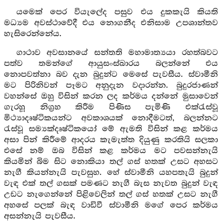
යමෙක් පෙර වියැලේද පසුව එය දුකකැයි කියති
මධ්‍යම අවස්ථාවේදී එය නොගනීද එනිසාම උපශාන්තව
හැසිරෙන්නේය.
ගාථාව අවසානයේ සන්තති මහාමාත්‍යයා රහත්බවට
පත්ව තමන්ගේ ආයුසංස්ඛාරය බලන්නේ එය
නොපවත්නා බව දැන බුදුන්ට මෙසේ පැවසීය. ස්වාමීනි
මට පිරිනිවන් පෑමට අනුදැන වදාරන්න. බුදුරජාණන්
වහන්සේ ඔහු විසින් කරන ලද කර්මය දන්නේ මුසාවෙන්
ගැරහූ නිග්‍රහ කිරීම පිණිස පැමිණි එක්රැස්වූ
මිථ්‍යාදෘෂ්ටිකයන්ට අවකාශයක් නොදීමටත්, බලන්නට
රැස්වූ සම්‍යක්දෘෂ්ටිකයෝ මේ ඇමති විසින් කළ කර්මය
අසා පින් කිරීමේ ආදරය කැමැත්ත දියුණු කරතියි සලකා
එසේ නම් ඔබ විසින් කළ කර්මය මට පවසන්නැයි
කියමින් බිම සිට නොකියා තල් ගස් හතක් උසට අහසට
නැගී කියන්නැයි පැවසුහ. හේ ස්වාමීනි යහපතැයි බුදුන්
වැඳ එක් තල් ගසක් පමණට නැගී බැස නැවත බුදුන් වැඳ
උඩට නැගෙන්නේ පිළිවෙලින් තල් ගස් හතක් උසට නැගී
අහසේ පලක් බැඳ වාඩිවී ස්වාමීනි මගේ පෙර කර්මය
අසන්නැයි පැවසීය.