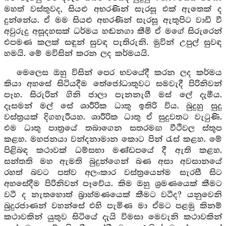
මහත් වස්තුවද, සියළු අභරණින් සැරසූ එක් ඇතෙක් ද
දුන්නේය. ඒ මම සියළු අභරණින් සැරසූ ඇතුපිට වාඩි වී
අවුරුදු අසූදහසක් ධර්මය හඬනගා කීමි ඒ මගේ සිරුරෙන්
එපමණ කලක් සඳුන් සුවඳ පැතිරුනි. මුවින් උපුල් සුවඳ
හමයි. මේ මවිසින් කරන ලද කර්මයයි.
මෙලෙස ඔහු විසින් පෙර භවයේදී කරන ලද කර්මය
කියා අහසේ සිටියදීම තේජෝධාතුවට සමවැදී පිරිනිවන්
පෑහ. සිරුරින් ගිනි ජාලා පැනනැගී මස් ලේ දැමීය.
දෑසමන් මල් සේ ශාරීරික ධාතු ඉතිරි විය. බුදුහු සුදු
වස්ත්‍රයක් දිගහැරීයහ. ශාරීරික ධාතු ඒ සුදුවතට වැටුණි.
එම ධාතු පාත්‍රයේ තබාගෙන සතරමඟ වීථිවල ස්තූප
කළහ. මහජනයා වන්දනාමාන කොට පින් රැස් කළහ. මේ
පිළිබඳ කථාවක් ධම්සභා මණ්ඩපයේ දී ඇති කළහ.
සන්තති මහ ඇමති බුදුන්ගෙන් බණ අසා අවසානයේ
රහත් බවට පත්ව අලංකාර වස්ත්‍රයෙන්ම සැරසී සිට
අහසේදීම පිරිනිවන් පෑවේය. කිම ඔහු ශ්‍රමණයෙක් කීමට
වටී ද නැතහොත් බ්‍රාහ්මණයෙක් කීමට වටීද? යනුවෙනි
බුදුරජාණන් වහන්සේ එහි පැමිණ මා ඒමට පළමු කිනම්
කථාවකින් යුතුව සිටියේ දැයි විමසා මෙවැනි කථාවකින්