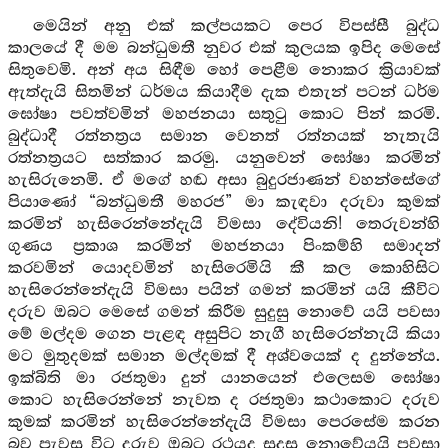
මෙයින් අනු එක් කල්පයකට පෙර විපස්සී බුද්ධ
කාලයේ දී මම බන්ධුමතී නුවර එක් කුලයක ඉපිද මෙසේ
සිතුවෙමි. අන් අය සිඳීම හෝ පෙළීම නොකර ක්‍රියාවක්
ඇත්දැයි සිතමින් ධර්මය කියාදීම දැක එතැන් පටන් ධර්ම
ඝෝෂා පවත්වමින් මහජනයා සතුටු කොට පින් කරමි.
බුද්ධාදී රත්නත්‍රය සමාන වෙනත් රත්නයක් නැතැයි
රත්නත්‍රයට සත්කාර කරමු. යනුවෙන් ඝෝෂා කරමින්
හැසිරුනෙමි. ඒ මගේ හඬ අසා බුදුරජාණන් වහන්සේගේ
පියාණෝ “බන්ධුමතී මහරජ” මා කැඳවා දරුවා කුමක්
කරමින් හැසිරෙන්නේදැයි විමසා දේවියනි! තෙරුවන්හි
ගුණය ප්‍රකාශ කරමින් මහජනයා පිංකම්හි සමාදන්
කරවමින් යොදවමින් හැසිරෙමියි කී කල කොහිසිට
හැසිරෙන්නේදැයි විමසා පයින් ගමන් කරමින් යයි කීවිට
දරුව ඔබට මෙසේ ගමන් කිරීම සුදුසු නොවේ යයි පවසා
මේ මල්දම ගෙන පැළඳ අසුපිට නැගී හැසිරෙන්නැයි කියා
මට මුතුදමක් සමාන මල්දමක් දී අශ්වයෙක් ද දුන්නේය.
ඉක්බිති මා රජතුමා දුන් යානයෙන් එලෙසම ඝෝෂා
කොට හැසිරෙන්නේ නැවත ද රජතුමා කථාකොට දරුව
කුමක් කරමින් හැසිරෙන්නේදැයි විමසා පෙරසේම කරන
බව පැවසු විට දරුව ඔබට රථයද සුදුසු නොවේයයි පවසා