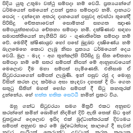
පිදිය යුතු උතුමා වත්ථු සම්පදා නම් වෙයි. ප්‍රත්‍යයන්ගේ
ධර්මයෙන් සමයෙන් උපන් ප්‍රත්‍ය සම්පදාව නමි. දානයට
පෙරද - දන්දෙන අතරද දානයෙන් පසුවද අවස්ථා තුනේදී
පිරිසිදු චේතනාවෙන් සොම්නස් සහගත ඤාණ
සම්පයුත්තභාවය චේතනා සම්පදා නමි. දක්ෂිණාව සඳහා
සමාපත්තියෙන් නැගීසිටි බව - ගුණාතිරේක සම්පදා නම්
වේ. මෙහිදී ක්ෂිණාශ්‍රව හෝ පසේ බුදුබව දක්‍ෂිණේය නම්
බැලමෙහෙ කොට ලැබූ නිසා ප්‍රත්‍යය ධර්මයෙන් දෙය
වෙයි. මුල - මැද - අග තුන්කල්හි පිරිසිදු වු සිත චේතනා
සම්පදා නම් මේ සතර සම්පත් නිපන් මේ ආනුභාවයෙන්
මෙලොව දීම මහා සම්පත් පැමිණෙති. එනිසාම ඒ
සිටුවරයාගෙන් සම්පත් ලැබුණි. ඉන් පසුව රජු ද මොහු
විසින් කරන ලද කර්මය අසා කැඳවා දහසක් දී පිං ගෙන
සතුටු සිතින් මහත් භෝග සම්පත් දී සිටු තනතුරක්
දුන්නේය. හේ
භත්ත භතික සෙට්ඨි
නමින් ප්‍රකට විය.
ඔහු ගන්ධ සිටුවරයා සමග මිත්‍රවී එකට අනුභව
කරන්නේ කමින් බොමින් නිදමින් දිවි ඇති තෙක් සිට ඉන්
චුතවූයේ දෙලොව ඉපිද එක් බුද්ධාන්තරයක් දිව්‍යමය
සම්පත් අනුභව කර මේ බුද්ධෝත්පාද කාලයේ දී සැවත්
නුවර සැරියුත් තෙරුන්ට උවටැන් කරන කුලයක