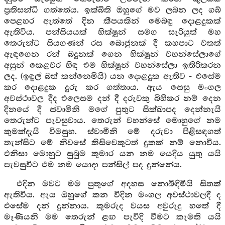
ප්‍රතිසන්ධි ගත්තේය. ඉක්බිති ඔහුගේ මව ලබන ලද ගබ්
පෙළහර ඇත්තේ දින කීපයකින් මෙබඳු දොළදුකක්
ඇතිවිය. පන්සියයක් භික්ෂූන් සමග සැරියුත් මහ
තෙරුන්ට සියගණන් රස බොජුනක් දී කහපාට වතත්
ඇඳගෙන රන් බදුනක් ගෙන භික්ෂූන් වහන්සේලාගේ
අසුන් කෙළවර හිඳ එම භික්ෂූන් වහන්සේලා ඉතිරිකරන
ලද. (ඉඳුල් බත් කන්නෙමියි) යන දොළදුක ඇතිව - එසේම
කර දොළදුක දුරු කර ගත්තාය. ඇය සෙසු මංගල
අවස්ථාවල දීද එලෙසම දන් දී දරුවකු බිහිකර නම් දෙන
දිනයේ දී ස්වාමීනි මගේ පුතුට සික්ඛාපද දෙන්නැයි
තෙරුන්ට පැවසුවාය. තෙරුන් වහන්සේ මොහුගේ නම
කුමක්දැයි විමසුහ. ස්වාමීනි මේ දරුවා පිළිසඳගත්
තැන්සිට මේ නිවසේ කිසිවෙකුටත් දුකක් නම් නොවීය.
එනිසා මොහුට සුබුම කුමාර යන නම යෙදිය යුතු යයි
පැවසුවිට එම නම යොදා පන්සිල් පද දුන්නේය.
එදින මවට මම පුතුගේ අදහස නොබිඳිමියි සිතක්
ඇතිවිය. ඇය ඔහුගේ කන විදින මංගල අවස්ථාවලදී ද
එසේම දන් දුන්නාය. කුමරුද වයස අවුරුදු හතේ දී
මෑණියනි මම තෙරුන් ළඟ පැවිදි වීමට කැමති යයි