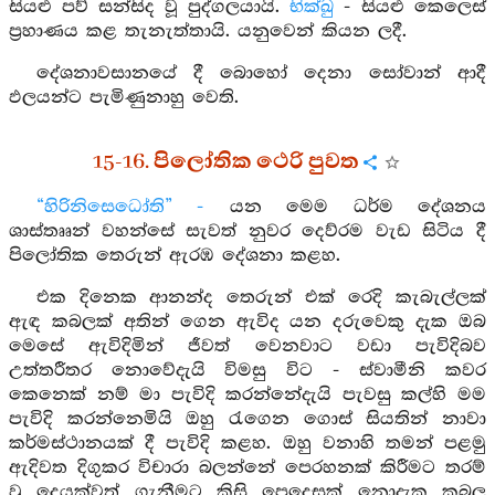
සියළු පව් සන්සිද වූ පුද්ගලයායි.
භික්ඛු
- සියළු කෙලෙස්
ප්‍රහාණය කළ තැනැත්තායි. යනුවෙන් කියන ලදී.
දේශනාවසානයේ දී බොහෝ දෙනා සෝවාන් ආදී
ඵලයන්ට පැමිණුනාහු වෙති.
15-16. පිලෝතික ථෙරි පුවත
“හිරිනිසෙධෝති” -
යන මෙම ධර්ම දේශනය
ශාස්තෲන් වහන්සේ සැවත් නුවර දෙව්රම වැඩ සිටිය දී
පිලෝතික තෙරුන් ඇරඹ දේශනා කළහ.
එක දිනෙක ආනන්ද තෙරුන් එක් රෙදි කැබැල්ලක්
ඇඳ කබලක් අතින් ගෙන ඇවිද යන දරුවෙකු දැක ඔබ
මෙසේ ඇවිදිමින් ජීවත් වෙනවාට වඩා පැවිදිබව
උත්තරීතර නොවේදැයි විමසු විට - ස්වාමීනි කවර
කෙනෙක් නම් මා පැවිදි කරන්නේදැයි පැවසු කල්හි මම
පැවිදි කරන්නෙමියි ඔහු රැගෙන ගොස් සියතින් නාවා
කර්මස්ථානයක් දී පැවිදි කළහ. ඔහු වනාහි තමන් පළමු
ඇදිවත දිගුකර විචාරා බලන්නේ පෙරහනක් කිරීමට තරම්
වු දෙයක්වත් ගැනීමට කිසි පෙදෙසක් නොදැක කබල