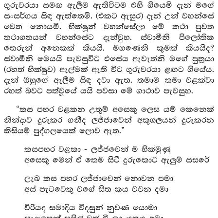
ගුරුවරයා සමඟ ඇලීම ඇතිවිටම එහි ගියෙමි දැන් මගේ
සංසර්ගය සිඳ ඇත්තෙමි. (එකට ඇසුර) දැන් උන් වහන්සේ
වෙත නොයමි. භික්ෂූන් වහන්සේලා මේ කථා පුවත
තථාගතයන් වහන්සේට දැන්වුහ. ස්වාමීනි පිලෝතික
තෙරුන් අනෙකක් කියයි. මහණෙනි කුමක් කියයිද?
ස්වාමීනි මෙයයි පැවසුවිට එසේය ඇවැත්නි මගේ පුත්‍රයා
(රහත් භික්ෂුව) ඇල්මක් ඇති විට ගුරුවරයා ළඟට ගියේය.
දැන් ඔහුගේ ඇලීම සිඳ දවා ඇත. තමාම තමා වළක්වා
රහත් බවට පත්වූයේ යයි පවසා මේ ගාථාව පැවසුහ.
“කස පහර වළකන උතුම් අසෙකු ලෙස යම් කෙනෙක්
නින්දාව දුරුකර ගනීද ලජ්ජාවෙන් අකුශලයන් දුරුකරන
කිසියම් පුද්ගලයෙක් ලොව ඇත.”
කසපහර වළකා - ලජ්ජවෙන් ම හික්මුණු
අසෙකු මෙන් ඒ තෙම සිටී දුරුකොට ඇලුම් සසරේ
ලැබ කස පහර ලජ්ජාවෙන් නොවන පමා
අස් පැටවෙකු වගේ සිත කය වචන දමා
විරියද සමාදිය විදසුන් නුවණ යොමා