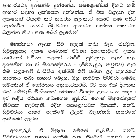
ආහාරයටද දහසක්ම දුන්නේය. පසළොස්වක් දිනට නම්
ආහාර සඳහා ලක්ෂයක් දුන්නේය. ඒ බත වළදන දින
ලක්ෂයක් වියදම් කර නගරය අලංකාර කොට අණ බෙර
ගැස්සවීය. ගන්ධ සිටුවරයා ආහාරය ගන්නා ආකාරය
බලන්න කියා අණ බෙර ලෑමෙන්
මහජනයා ඇඳක් පිට ඇඳක් තබා බැඳ රැස්වුහ.
සිටුපුත්‍රයාද ලක්ෂ ගණනක් වටිනා දියකොටුවේ ලක්ෂ
ගණනක් වටිනා පළගේ වාඩිවී සුවඳකළ පැන් කළ
දහසකින් හා ඒ සීහපඤ්ජරය - (සිව්මැදුරු කවුළුව) ඇර
එම පළගෙහි වාඩිවිය ඉක්බිති එහි තබන ලද කුහරයේ
භාජනය තබා ආහාර බෙදුහ. ඔහු නළුවන් පිරිවරා මෙබදු
සම්පතින් ඒ භෝජනය අනුභාවකරයි. ඊට පසු එක් දිනෙක
එක් ගම්වැසි මිනිසෙක් තමාගේ වියදම උපයාගනු සඳහා
දර ආදිය රථයක තබාගෙන නුවරට ගොස් මිතුරෙකුගේ
නිවසක නැවතුනි. එදින පසළොස්වක දිනයකි. ගන්ධ
සිටුවරයා ආහර ගැනීමේ ලීලාව බලන්නයි නගරයේ
අණබෙර ලැවුහ.
අනතුරුව ඒ මිත්‍රයා මෙසේ පැවසීය. ගන්ධ
සිටුවරයාගේ ආහාර ගැනීම දැක තිබේද? යහළුව දැක