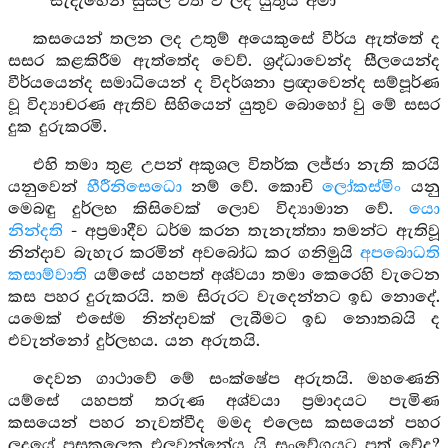
සැදැහෙන් සුසිල් වත් වී ලද යුතුය අමා
කසයෙන් තලන ලද උතුම් අයෙකුසේ වීර්ය ඇත්තේ ද
සසර කළකිරීම ඇත්තේද වෙව්. ශ්‍රද්ධාවෙන්ද සීලයෙන්ද
වීර්යයෙන්ද සමාධියෙන් ද විදර්ශනා ප්‍රඥාවෙන්ද සම්පූර්ණ
වූ විද්‍යාචරණ ඇතිව සිහියෙන් යුතුව බොහෝ වු මේ සසර
දුක දුරුකරමි.
එහි තමා තුළ උපන් අකුශල විතර්ක ලජ්ජා නැති කරයි
යනුවෙන්
හීරීනිසෙධො
නම් වේ. කොචි
ලෝකස්මිං
යනු
මෙබඳු දුර්ලභ කිසිවෙක් ලොව විද්‍යාමාන වේ.
යො
නින්දති
- අප්‍රමාදීව ධර්ම කරන තැනැත්තා තමන්ට ඇතිවූ
නින්දාව බැහැර කරමින් අවබෝධ කර ගනිමුයි
අපබොධති
කසාම්වාති
යම්සේ යහපත් අශ්වයා තමා කෙරෙහි වැටෙන
කස පහර දුරුකරයි. තම සිරුරට වැදෙන්නට ඉඩ නොදේ.
යමෙක් එසේම නින්දාවක් ලැබීමට ඉඩ නොතබයි ද
එවැන්නෝ දුර්ලභය. යන අරුතයි.
දෙවන ගාථාවේ මේ සංක්ෂේප අරුතයි. මහණෙනි
යම්සේ යහපත් තරුණ අශ්වයා ප්‍රමාදයට පැමිණ
කසයෙන් පහර නැවත්වීද මමද එලෙස කසයෙන් පහර
ලදුයේ පසුකලෙක එලවන්නේය යි සංවේගයට පත් වේද?