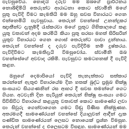
පැවසුවේය. හොඳයි දරුව මම ඔබගේ ප්‍රාර්ථනය
නොබිඳිමියි තෙරුන්ට ආරාධනා කොට ස්වාමීනි මගේ
පුතු පැවිදි වීමට කැමතියි මම ඔහු සවස විහාරයට ගෙන
එන්නෙමියි පැවසුවාය. තෙරුන් වහන්සේ උනන්දුකර
ඤාතීන්ට දැනුම්දී රැස්කරවා මගේ පුතුට ගිහිකාලයේ කළ
යුතු වතාවන් අදම කරමියි කියා පුතු සරසා මහත් සිරිසරින්
යුතුව විහාරයට ගෙන ගොස් තෙරුන්ට පාවා දුන්නාය.
තෙරුන් වහන්සේ ද දරුව පැවිදිවීම නම් දුෂ්කරය.
පැවිදිවීමට කැමතිදැයි විමසුවෝය. ස්වාමීනි ඔබ
වහන්සේගේ අවවාද රකිමි. පැවසුවට කමටහනක් දී පැවිදි
කළහ.
ඔහුගේ දෙමාපියෝ පැවිදි තැනැත්තාට සත්කාර
කරන්නේ ඇතුළු විහාරයේම දින හතක් බුද්ධ ප්‍රමුඛ භික්ෂු
සංඝයාට සියගණනින් රස ආහර දී සවස තමන්ගේ ගෙට
ගියහ. අටවැනි දින සැරියුත් තෙරුන් භික්ෂු සංඝයා ගමට
පිවිසිවිට විහාරයේ කළයුතු වතාවත් කොට සාමණේර ලවා
පා සිවුරු ගෙන්වාගෙන ගමට පිඬු පිණිස නික්මුණහ.
අතරමගදී සාමණේරයන් වහන්සේ දියාලුවන් ආදීන් දැක
පණ්ඩිත සාමණේරයන් ලෙසට නොයෙක් ප්‍රශ්න විමසුහ.
තෙරුන් වහන්සේ ද එලෙසටම විසඳුහ. සාමණේරයන් මම