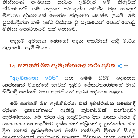
නිස්සරණ සංඛ්‍යාත සුද්ධිය ලබවැයි මේ නිරුවත්
චර්යාවන්හි යම් දෙයක් සමාදන්ව පවතීද ඔහු හුදෙක්
මිත්ථ්‍යා දර්ශනයක් මෙන්ම ක්ලාන්ත බවක්ම ලබයි. මේ
සුසමාදින්න නම් අෂ්ට වස්තුක වූ සැකයෙන් තොර නොවු
මිනිසා සෝධනයට පත් නොවේ.
දෙසුම් අවසාන බොහෝ දෙන සෝවාන් ආදී මාර්ග
ඵලයන්ට පැමිණියහ.
14. සන්තති මහ ඇමැත්තාගේ කථා පුවත.
“අලඞ්කතො වෙපි”
යන මෙම ධර්ම දේශනය
ශාස්තෲන් වහන්සේ සැවත් නුවර ජේතවනාරාමයේ වැඩ
සිටියදී සන්තති මහා ඇමතියන් ඇරබ දේශනා කළහ.
මේ සන්තති මහ ඇමතිවරයා එක් අවස්ථාවක පසේනදී
රජුගේ ප්‍රත්‍යන්තයේ ඇතිවූ කුපිතවීමක් සන්සිඳවා
පැමිණියේය. මේ නිසා රජු සතුටුවුයේ දින හතක් රාජ්‍ය දී
ගායනයට හා නැටීමට දක්ෂ එක් ස්ත්‍රියක් ද දුන්නේය. ඔහු
දින හතක් සුරාදාමයෙන් මත්ව හත්වැනි දිනයේ සියලු
අලංකාරයෙන් සැරසුනේ ඇතෙකු පිටනැග නාන තොටට