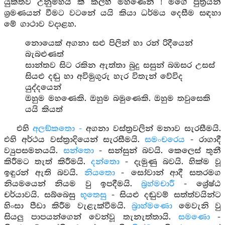
යුක්තව උනුම්හයි කී කල්හී මහණෙනි ! මගේ පුත්‍රයන්
ශ්‍රමණයන් වීමට වටනේ යයි කියා ධර්මය දෙසීම සඳහා
මේ ගාථාව වදාළහ.
නොයෙක් අගනා සළු පිලින් හා රන් රිදීයෙන්
බැබළුණත්
සාන්තව සිට රකින ඇත්තා බුදු සසුන් බඹසර උසස්
සියළු දඬු හා අවිමුගුරු හැර විතැන් වේවිද
යුද්දයෙන්
ඔහුම මහණෙකි. ඔහුම බමුණෙකි. ඔහුම තවුසෙකි
යයි කියත්
එහි
අලඞ්කතො -
අගනා වස්ත්‍රවලින් මනාව සැරසීමයි.
එහි අර්ථය වස්ත්‍රාදියෙන් සැරසීමයි.
සමංචරෙය
- රාගාදී
ව්‍යුපසමනයයි.
සන්තො
- සන්සුන් බවයි. කෙලෙස් තුනී
කිරීමට තැත් කිරීමයි.
දන්තො
- දැමුණු බවයි. හික්ම වූ
ඉඳුරන් ඇති බවයි.
නියතො
- සෝවාන් ආදී සතරමග
නියමයෙන් නියම වු ඉපදීමයි.
බ්‍රහ්මචාරී
- ශ්‍රේෂ්ඨ
චර්යාවයි. සබ්බෙසු
භූතෙසු
- සියළු දඬුවම් සත්ත්වයින්ට
හිංසා පීඩා කිරීම වැළැක්වීමයි.
බ්‍රාහ්මණො
මෙවැනි වු
සියලු පාපයන්ගෙන් වෙන්වූ තැනැත්තායි.
සමණො
-