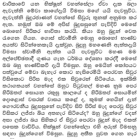
චාරිකාවේ යන භික්ෂූන් වහන්සේලා ඒවා දැක බලා
ඇවැත්නි මේවා කාගේදැයි විමසා මගේ යයි පැවසුවිට.
ඇවැත්නි බුදුරජාණන් වහන්සේ සිවුරු තුනක් අනුමත කර
ඇත. නමුත් ඔබ මේ අපිස් බුදුසසුනේ පැවිදිවි මෙසේ
බොහෝ පිරිකර භාවිතා කරයි. කියා ඔහු බුදුන් වෙත
රැගෙන ගියහ. ගොස් ස්වාමීනි මොහු බොහෝ භාණ්ඩ
අයත්ව සිටින්නෙකැයි දැක්වුහ. බුදුහු මහණෙනි ඇත්තදැයි
විමසා ස්වාමීනි ඇත්ත යයි පැවසුවිට මහණ මම
අල්පේච්ඡතාදී ගුණය ගැන ධර්මය දේශනා කරද්දී මෙසේ
ඔබ බහු භාණ්ඩිකවී දැයි විමසුහ. ඔහු මෙයින් කෝපයට
පත්වුයේ මේවා බැහැර කොට හැසිරෙමියි පෙරවන සිවුර
විසිකොට පිරිස මැද එක සිවුරෙන් සිටියේය. ඉක්බිති
තථාගතයන් වහන්සේ ඔහුට පිටුවහල් මහණ නුඹ පෙර
හිරිඔතප් සොයන රකුසු කාලයේ ද හිරිඔතප් සොයමින්
දොළොස් වසරක් වාසය කළේ ද, කුමක් හෙයින් දැන්
ගෞරවනීය බුදුසසුනේ පැවිදිව සිව් පිරිස් මැද පෙරවු සිවුර
විසිකර ලජ්ජා බිය අතහැර සිටියේද? ඔහු බුදුන්ගේ වදන්
අසා ලජ්ජා බය සිහිකර ඒ සිවුර පෙරවා බුදුන් මැද එකත්
පසෙක වාඩිවිය. භික්ෂූන් වහන්සේලා එහි අරුත් විමසනු
සඳහා බුදුන්ගෙන් විමසුහ. බුදුහු අතීත පුවත ගෙන හැර