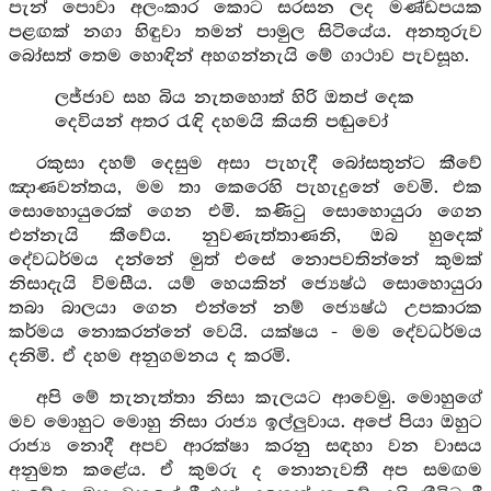
පැන් පොවා අලංකාර කොට සරසන ලද මණ්ඩපයක
පළඟක් නගා හිඳුවා තමන් පාමුල සිටියේය. අනතුරුව
බෝසත් තෙම හොඳින් අහගන්නැයි මේ ගාථාව පැවසූහ.
ලජ්ජාව සහ බිය නැතහොත් හිරි ඔතප් දෙක
දෙවියන් අතර රැඳි දහමයි කියති පඬුවෝ
රකුසා දහම් දෙසුම අසා පැහැදී බෝසතුන්ට කීවේ
ඤාණවන්තය, මම තා කෙරෙහි පැහැදුනේ වෙමි. එක
සොහොයුරෙක් ගෙන එමි. කණිටු සොහොයුරා ගෙන
එන්නැයි කීවේය. නුවණැත්තාණනි, ඔබ හුදෙක්
දේවධර්මය දන්නේ මුත් එසේ නොපවතින්නේ කුමක්
නිසාදැයි විමසීය. යම් හෙයකින් ජ්‍යෙෂ්ඨ සොහොයුරා
තබා බාලයා ගෙන එන්නේ නම් ජ්‍යෙෂ්ඨ උපකාරක
කර්මය නොකරන්නේ වෙයි. යක්ෂය - මම දේවධර්මය
දනිමි. ඒ දහම අනුගමනය ද කරමි.
අපි මේ තැනැත්තා නිසා කැලයට ආවෙමු. මොහුගේ
මව මොහුට මොහු නිසා රාජ්‍ය ඉල්ලුවාය. අපේ පියා ඔහුට
රාජ්‍ය නොදී අපව ආරක්ෂා කරනු සඳහා වන වාසය
අනුමත කළේය. ඒ කුමරු ද නොනැවතී අප සමඟම