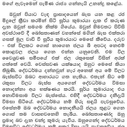
මගේ ඇවෑමෙන් පැමිණ රාජ්‍ය ගන්නැයි උනන්දු කළේය.
ඔවුන් පියාට වැඳ ප්‍රාසාදයෙන් බැස යන කළ රජ
මිදුලේ ක්‍රීඩා කරමින් සිටි සූර්ය කුමාරයා දැක ඒ කරුණ
දැන ඔවුන් සමගම නික්ම ගියේය. ඔවුන් හිමවතට පිවිසි
අවස්ථාවේ දී බෝසතාණන් වහන්සේ මගින් බැස එක්තරා
ගසක් මුල වාඩි වී සූරිය කුමාරයාට මෙසේ කීවේය. දරුව
- එක් විලකට ගොස් නාගෙන ජලය බී අපටද නෙළුම්
කොළවල ජලය ගෙන එන්න යනුවෙනි. එම විල
වෛශ්‍රවණ සමීපයේ එක් ජල රකුසෙක් විසින් අරක්
ගත්තේ වෙයි. වෙස්සවණ යක්ෂයාද ඔහුට මෙසේ කියා
තිබුණි. දේවධර්මය දන්නවුන් හැර අනෙක් අය මේ විලට
බැස්සවිට ඔබට ආහාරයට ගත හැකිය. එතැන් සිට මේ
රකුසා විලට බැස්ස අයගෙන් දේවධර්මය විමසා
නොදන්නා අය භක්ෂණය කරයි. සූර්ය කුමාරයාද එය
නොවිමසාම විලට බැස්සේය. එහිදී දේවධර්මය දනීදැයි
විමසා සිටියේ. දේවධර්මය නම් හිරු සඳුයි පැවසුවේය.
එසේනම් ඔබ දේවධර්මය නොදනීයයි ජලය තුළට ගෙන
ගොස් තම වාසභවනෙහි තැබීය. බෝසතාණෝද ඔහු
ප්‍රමාද බව දැන චන්ද්‍ර කුමරු යැවීය. ඔහුගෙන්ද දේවධර්මය
විමසුවිට දේවධර්මය නම් සතර දිසා යයි පැවසුවේය. ජල