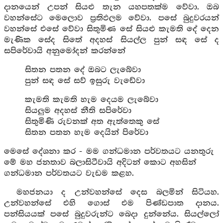
දානයෙන් උපන් සියළු තැන යහපතක්ම වේවා. ඔබ
වහන්සේට මෙලොව ප්‍රතිඵලම වේවා. පසේ බුදුවරයන්
වහන්සේ එසේ වේවා සිතුමිණ සේ සියළු කැමති දේ දෙන
මැණික සේද සිතේ අදහස් සියල්ල පුන් සඳ සේ ද
සපිරේවායි අනුමෝදන් කරන්නේ
සිතන පතන දේ ඔබට ලැබේවා
පුන් සඳ සේ සව් ඉසුරු වැඩේවා
කැමති කැමති හැම දෙයම ලැබේවා
සියලුම අදහස් නීති සපිරේවා
සිතුමිණි රුවනක් අත ඇත්තෙකු සේ
සිතන පතන හැම දෙයින් පිරේවා
මෙසේ දේශනා කර - මම ගන්ධමාන පර්වතයට යනතුරු
මේ මහ ජනතාව බලාසිටීවායි අදිටන් කොට අහසින්
ගන්ධමාන පර්වතයට වැඩම කළහ.
මහජනයා ද උන්වහන්සේ දෙස බලමින් සිටියහ.
උන්වහන්සේ එහි ගොස් එම පිණ්ඩපාත දානය.
පන්සියයක් පසේ බුදුවරුන්ට බෙදා දුන්නේය. සියල්ලෝ