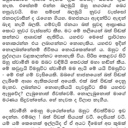
නැත. එසේනම් එන්න බලමුයි ඔහු නගරයේ බෙර
හසුරුවයි. මහ සම්පත් බලමුයි නුවර වැස්සෝ
ජනපදවාසීන් ද රැගෙන ගියහ. මහජනයා ඇඳන්පිට ඇඳන්
බැඳ නැගී බලති. ගම්වැසි ජනයා බත් සුවඳ ආඝ්‍රාණය
කොට නුවර වැස්සන්ට කීහ. මට මේ තලියෙන් බත් පිඬක්
කන්නට ආශාවක් ඇතිවිය. යහළුව මෙසේ ප්‍රාර්ථනා
නොකරන්න එය ලබාගන්නට නොහැකිය. යහළුව ඉදින්
නොලබන්නේනම් ජීවිතය නොරැකෙන්නේ ය. ඔහුට ඒ
පුද්ගලයා වළකාලන්නට නොහැකි විය. පිරිස කෙළවර සිටි
ඔහු ස්වාමීනි මම ඔබට වඳිමියි තෙවරක් මහා හඬින් කීය.
මේ කවුදැයි විමසූවිට ස්වාමීනි මම ඇයි මේ යයි විමසුවිට
- මේ එක් ගම් වැසියෙකි. ඔබගේ භාජනයෙන් බත් පිඬක්
ලැබීමේ ආශා ඇතිකරගත් අයෙකි. එක් බත් පිඬක් දෙනු
මැනව. ලබන්නට නොහැකියයි පැවසුවිට කිම යහළුව
ඇසුවේද? ලැබුනොත් ජීවත්වෙමි. නොලැබුනොත් මාගේ
මරණය සිදුවන්නේය. හේ නැවත ද විලාප නැගීය.
ස්වාමීනි මොහු මැරෙන්නේය ඔහුට ජීවත්වීමට ඉඩ
දෙන්න. එම්බල ! බත් පිඩක් සියයක් වටී. දෙසියක් වටී.
යම් යම් කෙනෙක් ඉල්ලයිද ඒ ඒ අයට දීමෙන් අප කුමක්