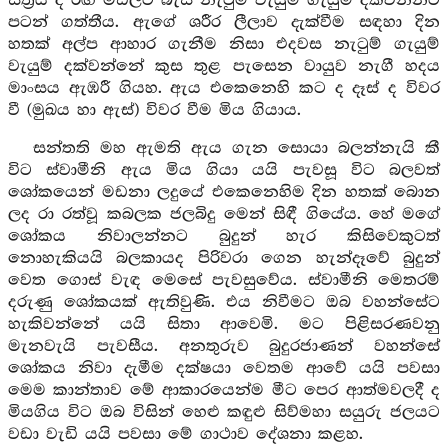
ස්ත්‍රිය ද රඟ මඩලට බැස නැටුම් වැයුම් ගැයුම් දක්වන්නට
පටන් ගත්තීය. ඇගේ ශරීර ලීලාව දැක්වීම සඳහා දින
හතක් අල්ප ආහාර ගැනීම නිසා එදවස නැටුම් ගැයුම්
වැයුම් දක්වන්නේ කුස තුළ පැසෙන වායුව නැගී හදය
මාංසය ඇඹරී ගියහ. ඇය එකෙනෙහි කට ද දෑස් ද විවර
වී (මුඛය හා ඇස්) විවර වීම මිය ගියාය.
සන්තති මහ ඇමති ඇය ගැන සොයා බලන්නැයි කී
විට ස්වාමීනි ඇය මිය ගියා යයි පැවසූ විට බලවත්
ශෝකයෙන් මඩනා ලදුයේ එකෙනෙහිම දින හතක් බොන
ලද රා රත්වූ කබලක ජලබිදු මෙන් සිඳී ගියේය. හේ මගේ
ශෝකය නිවාලන්නට බුදුන් හැර කිසිවෙකුටත්
නොහැකියයි බලකායද පිරිවරා ගෙන හැන්දෑවේ බුදුන්
වෙත ගොස් වැඳ මෙසේ පැවසුවේය. ස්වාමීනි මෙතරම්
දරුණු ශෝකයක් ඇතිවුණි. එය නිවීමට ඔබ වහන්සේට
හැකිවන්නේ යයි සිතා ආවෙමි. මට පිළිසරණවනු
මැනවැයි පැවසීය. අනතුරුව බුදුරජාණන් වහන්සේ
ශෝකය නිවා දැමීම දක්ෂයා වෙතම ආවේ යයි පවසා
මෙම කාන්තාව මේ ආකාරයෙන්ම මීට පෙර ආත්මවලදී ද
මියගිය විට ඔබ විසින් හෙළු කඳුළු සිව්මහා සයුරු ජලයට
වඩා වැඩි යයි පවසා මේ ගාථාව දේශනා කළහ.