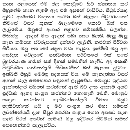
නාන ජලයෙන් එම ජල කොටුවේ සිට ස්නානය කර
ඔහුගේම නාන ඇඳුම් ඇද එම අසුනේ වාඩිවිය. සිටුවරයාද
නුවර අණබෙර වාදනය කරවා බත් බැලයා සිටුවරයාගේ
නිවසේ වසර තුනක් බැලමෙහෙ කොට බත් පත
ලැබුවේය. ඔහුගේ ආහාර අනුභව සම්පත්තිය බලන්න.
මිනිස්සු - ඇඳන් මත ඇඳන් තබා නැග බලති. බැලු බැලු
තැන කම්පන ස්වරූපයක් දක්නට ලැබුනි. නළුවන් පිරිවරා
සිටියහ. ඔහු අත බත් බඳුන වඩා තැබුහ. ඉක්බිති ඔහු අත
සෝදන වේලාවේ ගන්ධමාන පර්වතයේ එක් පසේ
බුදුවරයාණ නමක් සත් දිනක් සමවතින් නැගිට අද කොහි
පිඬුපිණිස යන්නේදැයි සිහිකරමින් බත් බැලයා දුටුවහ.
ඉක්බිති ඔහුට මෙබඳු අදහසක් වීය. මේ තැනැත්තා වසර
තුනක් බැල මෙහෙකර බඳුනක් ලැබුවේය. මොහුට ශ්‍රද්ධාව
ඇත්තේදැයි සිහිපත් කරන්නේ ඇති බව දැන ඇතැම් අයට
ශ්‍රද්ධාව ඇතද සංග්‍රහ කරන්නට නොහැකි වෙති. මොහුට
සංග්‍රහ කරන්නට හැකිවන්නේදැයි විමසා ඔහුට
හැකිවන්නේ යයි ද මට සංග්‍රහ කර මහා සම්පත්
ලබන්නේයයි දැන සිවුර පෙරවා පාත්‍රය ගෙන අහසට පැන
නැගී පිරිස් අතරින් පැමිණ ඔහු ඉදිරියේ සිටිමින් තමන්
පෙනෙන්නට සැලැස්වීය.