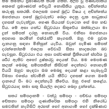
තම තමන්ට ප්‍රමාණවත් තරම් ගත්හ. අල්ප වූ පිණ්ඩපාතය
කෙසේ ප්‍රමාණවත් වේදැයි නොසිතිය යුතුය. අචින්තේය
කරුණු සතරකි. එලෙසම පසේ බුද්ධ විෂය ද අචින්තේය
මහජනයා පසේ බුදුවරුන්ට බෙදා දෙනු දැක සාධුකාර
දහසක් පැවැත්වුහ. හෙණ සියයක් වැටෙන සේ මහ හඬ
විය. මේ අසා ගන්ධ සිටුවරයා සිතුවේය බත්බැලයා මා
දුන් සම්පත් දරනු නොහැකි විය. එනිසා මහජනයා
අපහාස කරමින් එක්රැස්වී කෑගසති. ඔහු එම පුවත
දැනගනු සඳහා මිනිසුන් යැවීය. ඔවුන් පැමිණ සම්පත්
දරන්නෝනම් එලෙස වේවායි සිතා නාදකරන බව
පැවසූහ. සිටුවරයා එය අසා පස්වණක් ප්‍රීතියෙන් ස්පර්ශ වූ
ශරීර ඇතිව අහෝ දුෂ්කරවු දෙයක් විය. මම මෙපමණ
කලක් මෙබඳු සම්පතකින් කිසිවක් දෙන්නට නොහැකි
වීයයි ඔහුව කැඳවා ඔබ මෙබඳු දෙයක් කළා සැබෑදැයි
විමසා එසේය ස්වාමීනි යයි කීවිට දහසක් ගෙන ඔබේ
දානයේ පිං මට දෙන්නැයි කීවේය. ඔහු එසේ කළේය.
සිටුවරයාද තමා සතු සියල්ල දෙකට බෙදා දුන්නේය.
සතර සම්පදානම් - වත්ථු සම්පදා - පච්චය සම්පදා
චේතනා සම්පදා ගුණාතිරේක සම්පදා එහි නිරෝධ
සමවතින් නැගිසිටි අරහත් හෝ අනාගාමී හෝ දක්ෂිණාව