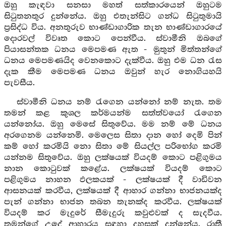
ඔහු කැඳවා සනසා මහත් සත්කාරයෙන් ඔහුටම
සිටුතනතුර දුන්නේය. ඔහු එතැන්සිට ගන්ධ සිටුතුමායි
ප්‍රසිද්ධ විය. අනතුරුව භාණ්ඩාගාරික තැන භාණ්ඩාගාරයේ
දොරවල් විවෘත කොට පෙන්වීය. ස්වාමීනි ඔබගේ
පියාසන්තක ධනය මෙපමණ ඇත - මුතුන් මිත්තන්ගේ
ධනය මෙපමණයිද වෙනකොට දැක්වීය. ඔහු එම ධන රැස
දැක කීම මෙපමණ ධනය ඔවුන් හැර නොගියහයි
පැවසීය.
ස්වාමීනි ධනය නම් රැගෙන යන්නෝ නම් නැත. තම
තමන් කළ කුශල කර්මයන්ම සත්ත්වයෝ රැගෙන
යන්නෝය. ඔහු මෙසේ සිතුවේය. මම නම් මේ ධනය
අරගෙනම යන්නෙමි. මෙලෙස සිතා දාන හෝ දෙමි පින්
කම් හෝ කරමියි නො සිතා මේ සියල්ල පරිභෝග කරමි
යන්නම සිතුවේය. ඔහු ලක්ෂයක් වියදම් කොට පළිගුමය
නාන කොටුවක් කළේය. ලක්ෂයක් වියදම් කොට
පළිගුමය නාහන ඵලකයක් - ලක්ෂයක් දී වාඩිවන
ආසනයක් කරවීය, ලක්ෂයක් දී ආහාර ගන්නා භාජනයක්ද
පැන් ගන්නා භාජන තබන තැනක්ද කරවීය. ලක්ෂයක්
වියදම් කර මැදුරේ සීමැදුරු කවුළුවක් ද සැදවීය.
තමන්ගේ උදේ ආහාරය සඳහා දහසක් දුන්නේය. රාත්‍රී