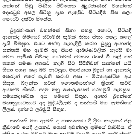
යන්නේ පිඬු පිණිස පිවිසෙන බුදුරජාණන් වහන්සේ
දොරටුව අසල සිටිනු දැක ඇතුපිට සිටියදීම හිස සලා
ගෞරව දක්වා ගියේය.
බුදුරජාණන් වහන්සේ සිනා පහළ කොට, සිටියදී
ආනන්ද හිමියෝ ස්වාමීනි කුමක් නිසා සිනා පහළ කළේ
දැයි විමසූහ. එයට හේතු පැහැදිලි කරන බුදුහු ආනන්ද
සන්තති මහ ඇමති අද සියළු ආබරණවලින් සැරසී මා
වෙත පැමිණ සිව්පද ගාථාවක් අවසන රහත් වී තල් ගස්
හතක් පමණ අහසට නැගී සිට පිරිනිවන් පාන්නේ යයි
සිනා පහළ කළ බව පැවසුහ. මහජනයා බුදුන් හා ආනන්ද
තෙරුන් අතර පැවති කථාව අසා - මිථ්‍යාදෘෂ්ටික අය
සිතූහ. බලන්න භවත් ගෞතමයන්ගේ ක්‍රියාව කටට
ආවක්ම කිසයි. අදම ඔහු බොරුවෙන් ගරහමුයි පැවසුහ.
සම්‍යක්දෘෂ්ටික අය මෙසේ සිතූහ. අහෝ බුදුන්ගේ
මහානුභාවනාව අද බුද්ධලීලාව ද සන්තති මහ ඇමතිගේ
ලීලාව දක්නට ලබමුයි සිතූහ.
සන්නති මහ ඇමති ද නානතොට දී දිවා කාලයේ ජල
ක්‍රීඩාවේ යෙදී උයනට ගොස් අවන්හල භූමියේ වාඩිවිය. ඒ