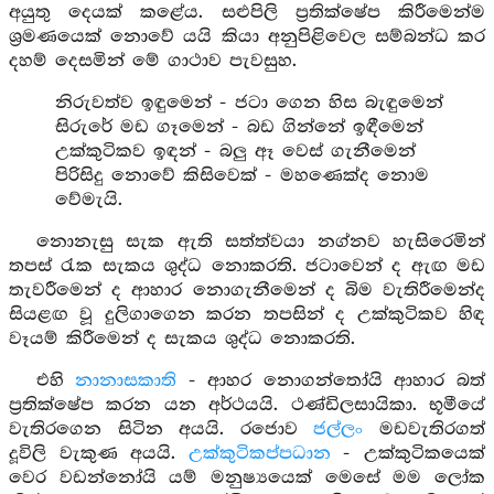
අයුතු දෙයක් කළේය. සළුපිලි ප්‍රතික්ෂේප කිරීමෙන්ම
ශ්‍රමණයෙක් නොවේ යයි කියා අනුපිළිවෙල සම්බන්ධ කර
දහම් දෙසමින් මේ ගාථාව පැවසුහ.
නිරුවත්ව ඉඳුමෙන් - ජටා ගෙන හිස බැඳුමෙන්
සිරුරේ මඩ ගෑමෙන් - බඩ ගින්නේ ඉඳීමෙන්
උක්කුටිකව ඉඳන් - බලු ඈ වෙස් ගැනීමෙන්
පිරිසිදු නොවේ කිසිවෙක් - මහණෙක්ද නොම
වේමැයි.
නොනැසු සැක ඇති සත්ත්වයා නග්නව හැසිරෙමින්
තපස් රැක සැකය ශුද්ධ නොකරති. ජටාවෙන් ද ඇඟ මඩ
තැවරීමෙන් ද ආහාර නොගැනීමෙන් ද බිම වැතිරීමෙන්ද
සියළඟ වූ දුලිගාගෙන කරන තපසින් ද උක්කුටිකව හිඳ
වෑයම් කිරීමෙන් ද සැකය ශුද්ධ නොකරති.
එහි
නානාසකාති
- ආහර නොගන්තෝයි ආහාර බත්
ප්‍රතික්ෂේප කරන යන අර්ථයයි. ථණ්ඩිලසායිකා. භූමීයේ
වැතිරගෙන සිටින අයයි. රජොව
ජල්ලං
මඩවැතිරගත්
දූවිලි වැකුණ අයයි.
උක්කුටිකප්පධාන
- උක්කුටිකයෙක්
වෙර වඩන්නෝයි යම් මනුෂ්‍යයෙක් මෙසේ මම ලෝක