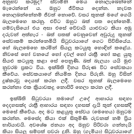
අනුභව කරමුද? ස්වාමීනි මෙය නොලැබෙන්නේ
මැරෙන්නේ ය. ඔහුට ජීවිතය දෙන්න. නැවත
නොලබන්නේනම් ජීවත් නොවේ. වසර තුනක් මගේ ගෙයි
බැලමෙහෙ කරනු. එවිට ඔහුට බත් පත දෙන්නෙමි.
ගම්වැසියෝ එය අසා එසේ වේවායි යාළුවාට කියා අඹු
දරුවන් අත්හැර - බත් පතක් වෙනුවෙන් අවුරුදු තුනක්
සේවාකම් කරන්නෙමියි සිටුවරයාගේ ගෙට පිවිසියේය.
හේ බැලමෙහෙ කරමින් සියලු කටයුතු හොඳින් කළේය.
නිවසේ හෝ වනයේ හෝ දවල් හෝ රාත්‍රී හෝ කළ යුතු
සියළු කටයුතු කළා සේ පෙනුණි. බත් බැලයා යයි මුළු
නුවරම ප්‍රකට විය. ඉක්බිති දිනය පිරුණ විට සේවකයා
කීවේය. සේවකයාගේ නියමිත දිනය පිරුනි. ඔහු විසින්
දුෂ්කරවූ දෙයක් කරන ලදී. වසර තුනක් බැලමෙහෙ
කරන්නා එක ක්‍රියාවකදු නොපිරි හෙලා කරන ලදී.
ඉක්බිති සිටුවරයා තමාගේ උදේ ආහාරය සඳහා
දෙදහසක්ද රාත්‍රී ආහාරය සඳහා දහසක් දැයි තුන් දහසක්දී
මෙසේ කීවේය. අද මට කළයුතු සේවය (මෙහෙය) ඔහුටම
කරන්න. මෙසේද කියා එක් සිතුමිණි රුවනක් නම් ප්‍රිය
භාර්යාවයි. අවශේෂ ජනයා අද ඔහුව පිරිවරා ගන්නැයි
කියා සියලු සම්පත් පවරා දුනි. ඔහු (ගැමියා) සිටුවරයාගේ