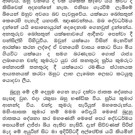
ආවේය. ඔහු වනයේ දී එක් යකෙක් කෑවේ යයි කීවිට දී
කිසිවෙක් අදහන්නේ නැත. එනිසා ගැරවීම් ලැබීමේ
බියෙන් ඔහුව අවශ්‍ය බව පැවසුවේය. යක්ෂයා බෝසතුන්
කෙරෙහි පැහැදී යහපති. ඤාණවන්තය. ඔබ දේවධර්මය
දන්නේ යයි සොහොයුරන් දෙදෙනාම ගෙනවුත් දුන්නේය.
අනතුරුව බෝසතුන් යක්ෂභාවයේ ආදීනව පෙන්වා දී
පන්සිල්හි පිහිටුවීය. ඔවුන් යක්ෂයා විසින් මැනවින්
ආරක්ෂා කරන ලද්දේ ඒ වනයෙහි වාසය කොට පියා මිය
ගියවිට යක්ෂයා ද සමග බරණැසට ගොස් රාජ්‍ය
ලබාගෙන චන්ද්‍ර කුමරුට යුව රජ තනතුරද සූර්ය කුමරුට
සේනාපති තනතුරද දී යක්ෂයාට රමණීය ස්ථානයක
ආයතනයක් කරවා ඔහුට ලාභ ලැබෙන ලෙසට කටයුතු
යොදවා ලීය.
බුදුහු මේ දම් දෙසුම ගෙන හැර දක්වා ජාතක දේශනය
සැසඳ වුහ. එදා රකුසා බහු භණ්ඩික වීය. සූර්ය කුමාර
ආනන්ද විය. චන්ද්‍ර කුමරු සැරියුත් මහතෙරුන්ය.
මහිංසාසක කුමාර නම් මමම වේදැයි මෙසේ බුදුහු
ජාතකය දේශනා කර මහණෙනි මෙසේ පෙර දේවධර්මය
සොයමින් ලජ්ජා බිය ඇතිව හැසිරී. දැන් සිව්වණක් පිරිස්
මැද මේ අයුරින් සිට මා ඉදිරිපිටදී අල්පේච්ඡ යයි කියමින්