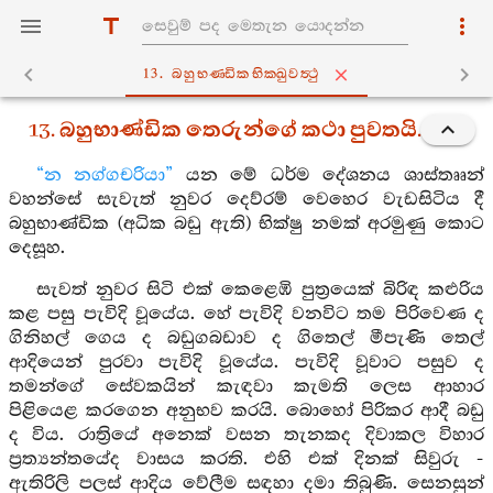
13. බහුභණ‍්ඩිකභික‍්ඛුවත්‍ථු
13. බහුභාණ්ඩික තෙරුන්ගේ කථා පුවතයි.
“න නග්ගචරියා”
යන මේ ධර්ම දේශනය ශාස්තෲන්
වහන්සේ සැවැත් නුවර දෙව්රම් වෙහෙර වැඩසිටිය දී
බහුභාණ්ඩික (අධික බඩු ඇති) භික්ෂු නමක් අරමුණු කොට
දෙසූහ.
සැවත් නුවර සිටි එක් කෙළෙඹි පුත්‍රයෙක් බිරිඳ කළුරිය
කළ පසු පැවිදි වූයේය. හේ පැවිදි වනවිට තම පිරිවෙණ ද
ගිනිහල් ගෙය ද බඩුගබඩාව ද ගිතෙල් මීපැණි තෙල්
ආදියෙන් පුරවා පැවිදි වූයේය. පැවිදි වූවාට පසුව ද
තමන්ගේ සේවකයින් කැඳවා කැමති ලෙස ආහාර
පිළියෙළ කරගෙන අනුභව කරයි. බොහෝ පිරිකර ආදී බඩු
ද විය. රාත්‍රියේ අනෙක් වසන තැනකද දිවාකල විහාර
ප්‍රත්‍යන්තයේද වාසය කරති. එහි එක් දිනක් සිවුරු -
ඇතිරිලි පලස් ආදිය වේලීම සඳහා දමා තිබුණි. සෙනසුන්