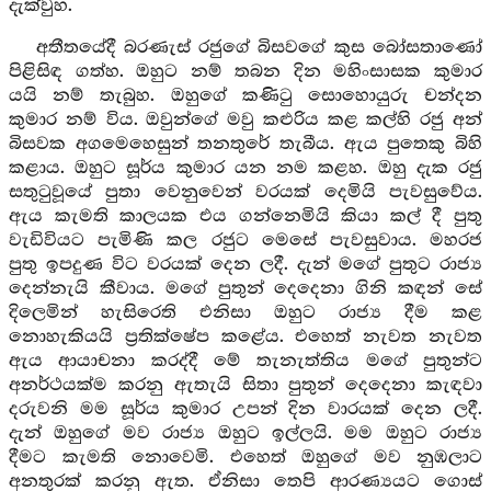
දැක්වුහ.
අතීතයේදී බරණැස් රජුගේ බිසවගේ කුස බෝසතාණෝ
පිළිසිඳ ගත්හ. ඔහුට නම් තබන දින මහිංසාසක කුමාර
යයි නම් තැබුහ. ඔහුගේ කණිටු සොහොයුරු චන්දන
කුමාර නම් විය. ඔවුන්ගේ මවු කළුරිය කළ කල්හි රජු අන්
බිසවක අගමෙහෙසුන් තනතුරේ තැබීය. ඇය පුතෙකු බිහි
කළාය. ඔහුට සූර්ය කුමාර යන නම කළහ. ඔහු දැක රජු
සතුටුවූයේ පුතා වෙනුවෙන් වරයක් දෙමියි පැවසුවේය.
ඇය කැමති කාලයක එය ගන්නෙමියි කියා කල් දී පුතු
වැඩිවියට පැමිණි කල රජුට මෙසේ පැවසුවාය. මහරජ
පුතු ඉපදුණ විට වරයක් දෙන ලදී. දැන් මගේ පුතුට රාජ්‍ය
දෙන්නැයි කීවාය. මගේ පුතුන් දෙදෙනා ගිනි කඳන් සේ
දිලෙමින් හැසිරෙති එනිසා ඔහුට රාජ්‍ය දීම කළ
නොහැකියයි ප්‍රතික්ෂේප කළේය. එහෙත් නැවත නැවත
ඇය ආයාචනා කරද්දී මේ තැනැත්තිය මගේ පුතුන්ට
අනර්ථයක්ම කරනු ඇතැයි සිතා පුතුන් දෙදෙනා කැඳවා
දරුවනි මම සූර්ය කුමාර උපන් දින වාරයක් දෙන ලදී.
දැන් ඔහුගේ මව රාජ්‍ය ඔහුට ඉල්ලයි. මම ඔහුට රාජ්‍ය
දීමට කැමති නොවෙමි. එහෙත් ඔහුගේ මව නුඹලාට
අනතුරක් කරනු ඇත. ඒනිසා තෙපි ආරණ්‍යයට ගොස්