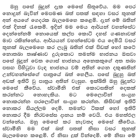
ඔහු පසේ බුදුන් දැක මෙසේ සිතුවේය. මම පෙර
නොදුන් බැවින් මෙපමණ බත් පතක් සඳහා වසර තුනක්
අන් අයගේ ගෙදරක බැලමෙහෙ කළෙමි. දැන් මේ බතින්
එක් දිනක් රැකෙමි. ඉදින් මම මෙය ආර්යන් වහන්සේට
දෙන්නේනම් නොයෙක් කල්ප කොටි දහස් ගණනාවක්
මාව රකින්නේය. ආර්යයන් වහන්සේටම එය දෙමියි වසර
තුනක් බැලමෙහෙ කර ලැබු බතින් එක් පිඩක් හෝ කටේ
නොතබා තෘෂ්ණාව දුරුකොට තමන්ම භාජනය ඔසවා
පසේ බුදුන් වෙත ගොස් භාජනය අනෙකකුගේ අත තබා
පසඟ පිහිටුවා වැඳ භාජනය වම් අතින් ගෙන දකුණතින්
උන්වහන්සේගේ පාත්‍රයේ බත් හෙලීය. පසේ බුදුහු බත්
අඩක් ඉතිරි වු පාත්‍රය අතින් වැසුහ. ඉක්බිති ඔහු බුදුන්ට
මෙසේ කීවේය. ස්වාමීනි එක් කොටසකින් දෙකක්
කරන්නට නොහැකිය. මට මෙලොවින් සංග්‍රහ
නොකරන්න පරලොවින් සංග්‍රහ කරන්න. කිසිවක් ඉතිරි
නොකර සියල්ලම දෙමි. තමන්ට ටිකක් හෝ ඉතිරි
නොකර දීම නිරවසේස දානය නම් වෙයි. එය මහත්ඵල
වන්නේය. ඔහු මෙසේ කර නැවතද මෙසේ කීවේය.
ස්වාමීනි මම එක් බත් පතක් නිසා වසර තුනක්
බැලමෙහෙ කළෙමි. ඒ නිසා දුක් වින්දෙමි. මේ නිසා මේ