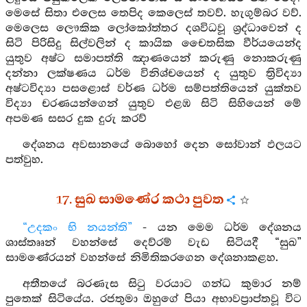
මෙසේ සිතා එලෙස තෙපිද කෙලෙස් තවව්. හැගුම්බර වව්.
මෙලෙස ලෞකික ලෝකෝත්තර දශවිධවූ ශ්‍රද්ධාවෙන් ද
සිටි පිරිසිදු සිල්වලින් ද කායික චෛතසික වීර්යයෙන්ද
යුතුව අෂ්ට සමාපත්ති ඤාණයෙන් කරුණු නොකරුණු
දන්නා ලක්ෂණය ධර්ම විනිශ්චයෙන් ද යුතුව ත්‍රිවිද්‍යා
අෂ්ටවිද්‍යා පසළොස් වර්ණ ධර්ම සම්පත්තියෙන් යුක්තව
විද්‍යා චරණයන්ගෙන් යුතුව එළඹ සිටි සිහියෙන් මේ
අපමණ සසර දුක දුරු කරව්
දේශනය අවසානයේ බොහෝ දෙන සෝවාන් ඵලයට
පත්වුහ.
17. සුඛ සාමණේර කථා පුවත
“උදකං භි නයන්ති”
- යන මෙම ධර්ම දේශනය
ශාස්තෲන් වහන්සේ දෙව්රම් වැඩ සිටියදී “සුඛ”
සාමණේරයන් වහන්සේ නිමිතිකරගෙන දේශනාකළහ.
අතීතයේ බරණැස සිටු වරයාට ගන්ධ කුමාර නම්
පුතෙක් සිටියේය. රජතුමා ඔහුගේ පියා අභාවප්‍රාප්තවූ විට