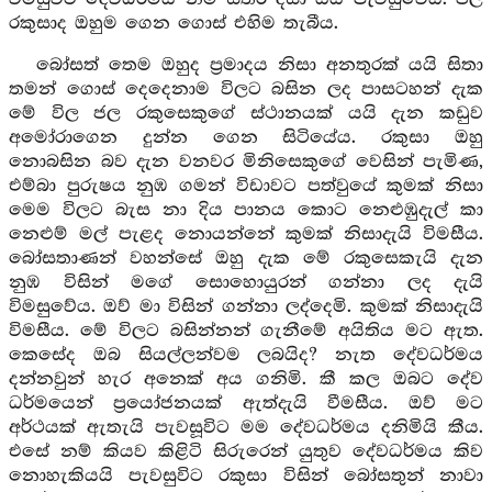
රකුසාද ඔහුම ගෙන ගොස් එහිම තැබීය.
බෝසත් තෙම ඔහුද ප්‍රමාදය නිසා අනතුරක් යයි සිතා
තමන් ගොස් දෙදෙනාම විලට බසින ලද පාසටහන් දැක
මේ විල ජල රකුසෙකුගේ ස්ථානයක් යයි දැන කඩුව
අමෝරාගෙන දුන්න ගෙන සිටියේය. රකුසා ඔහු
නොබසින බව දැන වනවර මිනිසෙකුගේ වෙසින් පැමිණ,
එම්බා පුරුෂය නුඹ ගමන් විඩාවට පත්වුයේ කුමක් නිසා
මෙම විලට බැස නා දිය පානය කොට නෙළුඹුදැල් කා
නෙළුම් මල් පැළද නොයන්නේ කුමක් නිසාදැයි විමසීය.
බෝසතාණන් වහන්සේ ඔහු දැක මේ රකුසෙකැයි දැන
නුඹ විසින් මගේ සොහොයුරන් ගන්නා ලද දැයි
විමසුවේය. ඔව් මා විසින් ගන්නා ලද්දෙමි. කුමක් නිසාදැයි
විමසීය. මේ විලට බසින්නන් ගැනීමේ අයිතිය මට ඇත.
කෙසේද ඔබ සියල්ලන්වම ලබයිද? නැත දේවධර්මය
දන්නවුන් හැර අනෙක් අය ගනිමි. කී කල ඔබට දේව
ධර්මයෙන් ප්‍රයෝජනයක් ඇත්දැයි වීමසීය. ඔව් මට
අර්ථයක් ඇතැයි පැවසූවිට මම දේවධර්මය දනිමියි කීය.
එසේ නම් කියව කිළිටි සිරුරෙන් යුතුව දේවධර්මය කිව
නොහැකියයි පැවසුවිට රකුසා විසින් බෝසතුන් නාවා