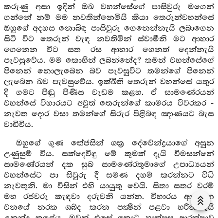
කරුණු අසා ඉදින් ඔබ වහන්සේගේ පාසිවුරු මගෙන්
ගන්නේ නම් මම නවතින්නෙමියි කියා තෙරුන්වහන්සේ
ඔහුගේ අදහස නොබිඳ පාසිවුරු ගෙනෙන්නැයි ලබාගෙන
සිටි විට තෙරුන් වැඳ නවතිමින් ස්වාමීනි මට ආහාර
ගෙනෙන විට සත රස ආහාර ගෙනත් දෙන්නැයි
පැවසුවේය. මම කොහින් ලබන්නේද? තමන් වහන්සේගේ
පිනෙන් නොලැබෙන බව පැවසුවිට තමන්ගේ පිනෙන්
ලැබෙන බව පැවසුවේය. ඉක්බිති තෙරුන් වහන්සේ යතුර
දි ගමට පිඬු පිණිස වැඩම කළහ. ඒ සාමණේරයන්
වහන්සේ විහාරයට අවුත් තෙරුන්ගේ කාමරය විවරකර -
නැවත දොර වසා තමන්ගේ සිරුර පිළිබඳ ඤාණයට බැස
වාඩිවිය.
ඔහුගේ ගුණ තේජසින් ශක්‍ර දේවේන්ද්‍රයාගේ අසුන
උණුසුම් විය. සක්දෙවිඳු මේ කුමක් දැයි විමසන්නේ
සාමණේරයන් දක සුඛ සාමණේරතුමාගේ උපාධ්‍යයන්
වහන්සේට පා සිවුරු දී සමණ දහම් කරන්නට විධි
නැවතුනි. මා විසින් එහි යායුතු වෙයි. සිතා සතර වරම්
මහ රජවරු කැඳවා දරුවනි යන්න. විහාරය ආසන්න
වනයේ නරක ශබ්ද කරන පක්‍ෂීන් පළවා හරින්නැයි