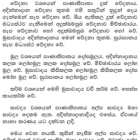
වේදනා වශයෙන් පාණාතිපාතා දුක් වේදනාය.
අදින්නාදාන වේදනා තුනම එහි සතුටින් නුදුන් දෙය
ගැන්මෙන් සැප වේදනා වේ. බිය ඇතිකල දුක් වේදනාව
මධ්‍යස්ථව ගැනීමෙන් අදුක්ඛමසුඛ වේදනාව මිච්ඡාචාරය.
සැප වේදනාව හෝ අදුක්ඛමසුඛ වේදනාව හෝ වේ.
මුසාවාදය අදින්නාදානය මෙන් වේදනා තුනම. සුරාපානය
සැප මධ්‍යස්ථ වේදනා වේ.
මූල වශයෙන් පාණාතිපාතය දෝසමූලය. අදින්නාදානය
කලක ලෝභමූල කලක දෝසමූල වේ. මිච්ඡාචාරය ලෝභ
මූල වේ. මුසාවාදය කිසිකලක ලෝභමූල කිසිකලක දෝස
මෝහ මූල වේ. සුරාපානය ලෝභමූල වේ.
කර්ම වශයෙන් මෙහි මුසාවාදය වචී කර්ම වේ. සෙස්ස
කායකර්ම වේ.
සාවද්‍ය වශයෙන් පාණාතිපාතය අල්ප සාවද්‍ය මහා
සාවද්‍ය දෙකම ඇත. අදින්නාදානාදියද එසේය. ඒවායේ
නානා කරණය යට දක්වන ලදි.
මෙය වෙන නයකි. කුසින් නැසීම අල්ප සාවද්‍ය වේ.