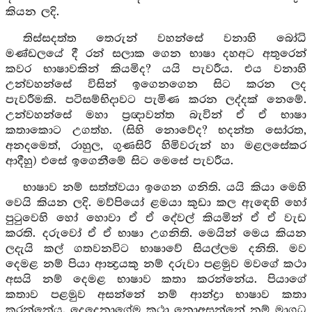
කියන ලදි.
තිස්සදත්ත තෙරුන් වහන්සේ වනාහි බෝධි
මණ්ඩලයේ දී රන් සලාක ගෙන භාෂා දහඅට අතුරෙන්
කවර භාෂාවකින් කියමිද? යයි පැවරීය. එය වනාහි
උන්වහන්සේ විසින් ඉගෙනගෙන සිට කරන ලද
පැවරීමකි. පටිසම්භිදාවට පැමිණ කරන ලද්දක් නෙමේ.
උන්වහන්සේ මහා ප්‍රඥාවන්ත බැවින් ඒ ඒ භාෂා
කතාකොට උගත්හ. (සිහි නොවේද? භදන්ත සෝරත,
අනදමෙත්, රාහුල, ගුණසිරි හිමිවරුන් හා මළලසේකර
ආදීහු) එසේ ඉගෙනීමේ සිට මෙසේ පැවරීය.
භාෂාව නම් සත්ත්වයා ඉගෙන ගනිති. යයි කියා මෙහි
වෙයි කියන ලදි. මව්පියෝ ළමයා කුඩා කල ඇඳෙහි හෝ
පුටුවෙහි හෝ හොවා ඒ ඒ දේවල් කියමින් ඒ ඒ වැඩ
කරති. දරුවෝ ඒ ඒ භාෂා උගනිති. මෙයින් මෙය කියන
ලදැයි කල් ගතවනවිට භාෂාවේ සියල්ලම දනිති. මව
දෙමළ නම් පියා ආන්‍ද්‍රයකු නම් දරුවා පළමුව මවගේ කථා
අසයි නම් දෙමළ භාෂාව කතා කරන්නේය. පියාගේ
කතාව පළමුව අසන්නේ නම් ආන්ද්‍රා භාෂාව කතා
කරන්නේය. දෙදෙනාගේම කථා නොඅසන්නේ නම් මාගධ