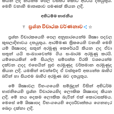
කියන ලද නයින්ම පෙල විස්තර කොට අර්ථය දතයුතුය.
මෙහි වනාහි මාතෘකාව පමණක් කියන ලදි.
අභිධම්ම භාජනිය
ප්‍රශ්න විචාරක වර්ණනාව
ප්‍රශ්න විචාරකයෙහි පෙල අනුසාරයෙන්ම ශික්‍ෂා පදවල
කුසලාදිභාවය දතයුතුය. ආරම්මණ ත්‍රිකයෙහි වනාහි මෙහි
යම් ශික්‍ෂාපද සතුන් අරමුණු කෙරේයයි කියන ලද ඒවා
සතුන් යයි සංඛ්‍යාවෙන්ම ගිය සංඛාරම අරමුණු කරයි.
යම්හෙයකින් මේ සියල්ල සම්පත්ත විරති වශයෙන්ම
දක්වන ලදද එහෙයින් සුළු අරමුණුද වර්තමාන අරමුණුද
කියන ලදි. යමකින් වෙන්වේද ඒ වස්තුවේ අත්‍යන්ත බාහිර
බවින් හා සියළුම බාහිර අරමුණ බව දතයුතුය.
මේ ශික්‍ෂාවල විභංගයෙහි සම්බුදුන් විසින් අභිධර්ම
භාජනියෙහි ප්‍රශ්න විචාරයෙහිද ලෞකික ශික්‍ෂාපද කියන
ලදි. මේ නය දෙකම ලෞකික බැවින් එක් කොටසක්මය.
මෙසේ මේ ශික්‍ෂාපද විභංගයෙහි දෙපරිවෘත්තය ගෙනහැර
බෙදා දක්නා ලදි.