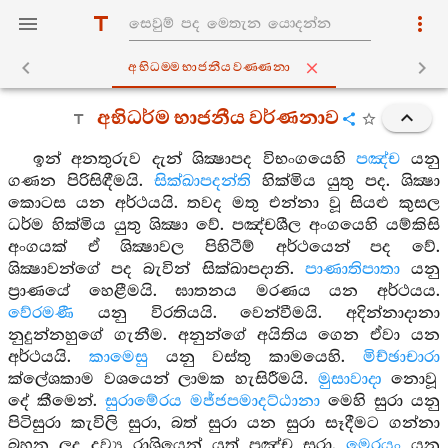
අභිධම‍්මභාජනීයවණ‍්ණනා
අභිධර්ම භාජනීය වර්ණනාව
ඉන් අනතුරුව දැන් ශික්‍ෂාපද විභංගයෙහි
පඤ්ච
යනු
ගණන පිරිසිඳීමයි.
සික්ඛාපදන්ති
හික්මිය යුතු පද. ශික්‍ෂා
කොටස යන අර්ථයයි. තවද මතු එන්නා වූ සියළු කුසල
ධර්ම හික්මිය යුතු ශික්‍ෂා වේ. පඤ්චශීල අංගයෙහි යම්කිසි
අංගයක් ඒ ශික්‍ෂාවල පිහිටීම් අර්ථයෙන් පද වේ.
ශික්‍ෂාවන්ගේ පද බැවින් සික්ඛාපදානි.
පාණාතිපාතා
යනු
ප්‍රාණයේ හෙළීමයි. ඝාතනය මරණය යන අර්ථයය.
වේරමණී
යනු විරතියයි. වෙන්වීමයි. අදින්නාදානා
නුදුන්නහුගේ ගැනීම. අනුන්ගේ අයිතිය ගෙන ඒවා යන
අර්ථයයි.
කාමෙසු
යනු වස්තු කාමයෙහි.
මිච්ඡාචාරා
ක්ලේශකාම වශයෙන් ලාමක හැසිරීමයි.
මුසාවාදා
නොවූ
දේ කීමෙන්.
සුරාමේරය මජ්ජපමාදට්ඨානා
මෙහි සුරා යනු
පිටිසුරා කැවිලි සුරා, බත් සුරා යන සුරා සෑදීමට ගන්නා
බහන ලද ද්‍රව්‍ය රාශියෙන් යුත් පඤ්ච සුරා.
මෙරයං
යනු