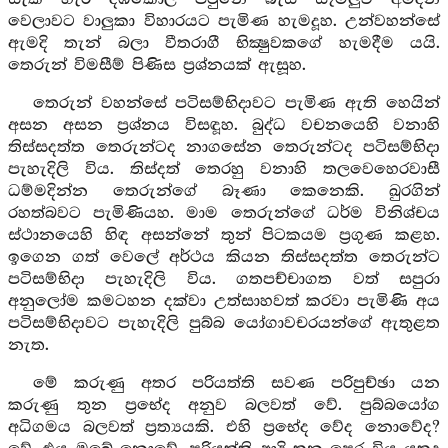
වෙලාවට වාලුකා විහාරයට පැමිණ හැමදූහ. උන්වහන්සේ
ඇමදි තැන් බලා වීතරාගී භික්‍ෂුවකගේ හැමදීම යයි.
තෙරුන් විමසීම් පිණිස ප්‍රශ්නයක් ඇසූහ.
තෙරුන් වහන්සේ පටිසම්භිදාවට පැමිණ ඇති හෙයින්
අසන අසන ප්‍රශ්නය විසඳූහ. බුද්ධ වචනයෙහි වනාහි
තිස්සදත්ත තෙරුන්ටද නාගසේන තෙරුන්ටද පටිසම්භිදා
පැහැදිලි විය. තිස්දත් තෙරහු වනාහි තලවෙහෙරවාසී
ධම්මදින්න තෙරුන්ගේ බෑණා කෙනෙකි. ඛුරගින්
රහත්බවට පැමිණියහ. මාම තෙරුන්ගේ ධර්ම විනිශ්චය
ස්ථානයෙහි හිඳ අසන්නේ තුන් පිටකයම ප්‍රගුණ කළහ.
ඉගෙන ගත් වෙලේ අර්ථය කියන තිස්සදත්ත තෙරුන්ට
පටිසම්භිදා පැහැදිලි විය. ගතපච්චාගත වත් සපුරා
අනුලෝම කමටහන දක්වා උත්සාහවත් කරවා පැමිණි අය
පටිසම්භිදාවට පැහැදිලි පුබ්බ යෝගාවචරයන්ගේ ඇතුළත
නැත.
මේ කරුණු අතර පරියත්ති සවණ පරිපුච්ඡා යන
කරුණු තුන ප්‍රභේද අනුව බලවත් වේ. පුබ්බයෝග
අධිගමය බලවත් ප්‍රත්‍යයකි. එහි ප්‍රභේද වේද නොවේද?