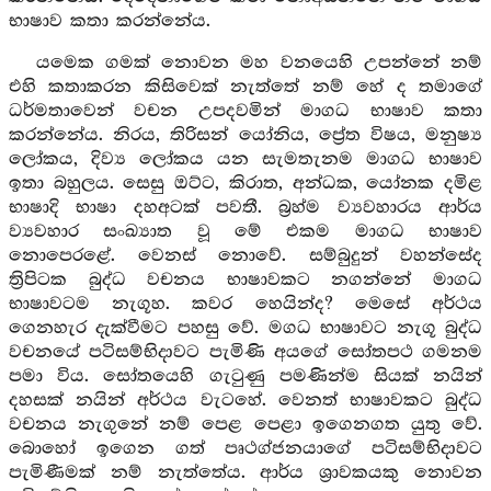
භාෂාව කතා කරන්නේය.
යමෙක ගමක් නොවන මහ වනයෙහි උපන්නේ නම්
එහි කතාකරන කිසිවෙක් නැත්තේ නම් හේ ද තමාගේ
ධර්මතාවෙන් වචන උපදවමින් මාගධ භාෂාව කතා
කරන්නේය. නිරය, තිරිසන් යෝනිය, ප්‍රේත විෂය, මනුෂ්‍ය
ලෝකය, දිව්‍ය ලෝකය යන සැමතැනම මාගධ භාෂාව
ඉතා බහුලය. සෙසු ඔට්ට, කිරාත, අන්ධක, යෝනක දමිළ
භාෂාදි භාෂා දහඅටක් පවතී. බ්‍රහ්ම ව්‍යවහාරය ආර්ය
ව්‍යවහාර සංඛ්‍යාත වූ මේ එකම මාගධ භාෂාව
නොපෙරළේ. වෙනස් නොවේ. සම්බුදුන් වහන්සේද
ත්‍රිපිටක බුද්ධ වචනය භාෂාවකට නගන්නේ මාගධ
භාෂාවටම නැගූහ. කවර හෙයින්ද? මෙසේ අර්ථය
ගෙනහැර දැක්වීමට පහසු වේ. මගධ භාෂාවට නැගූ බුද්ධ
වචනයේ පටිසම්භිදාවට පැමිණි අයගේ සෝතපථ ගමනම
පමා විය. සෝතයෙහි ගැටුණු පමණින්ම සියක් නයින්
දහසක් නයින් අර්ථය වැටහේ. වෙනත් භාෂාවකට බුද්ධ
වචනය නැගුනේ නම් පෙළ පෙළා ඉගෙනගත යුතු වේ.
බොහෝ ඉගෙන ගත් පෘථග්ජනයාගේ පටිසම්භිදාවට
පැමිණීමක් නම් නැත්තේය. ආර්ය ශ්‍රාවකයකු නොවන