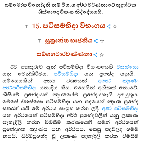
සම්මෝහ විනෝදනී නම් විභංග අර්ථ වර්ණනාවේ තුදුස්වන
ශික්ෂාපද විභංග නිද්දේසයයි.
15. පටිසම්භිදා විභංගය
සූත්‍රාන්ත භාජනීය
සඞ්ගහවාරවණ්ණනා
ඊට අනතුරුව දැන් පටිසම්භිදා විභංගයෙහි
චතස්සො
යනු වෙන්කිරීමය.
පටිසම්භිදා
යනු ප්‍රභේද යනුයි.
යම්හෙයකින් අන්‍ය වශයෙන්
අත්‍ථෙ ඤාණං
අත්‍ථපටිසම්භිදා
යනාදිය කීහ. එහෙයින් අනිකක් නොවේ.
කිසියම් ප්‍රභේදයක් ඤාණයේම ප්‍රභේදයකැයි දතයුතුය.
මෙසේ චතස්සො පටිසම්භිදා යන පදයෙන් ඤාණ ප්‍රභේද
සතරත් යයි මේ අර්ථය සංග්‍රහ කරන ලදි.
අත්‍ථ පටිසම්භිදා
යන අර්ථයෙන් පටිසම්භිදා අර්ථ ප්‍රභේදවලින් යනු ලක්‍ෂණ
පැහැදිලි කරන විමසීම් කරණයෙහි සමත් අර්ථයෙන්
ප්‍රභේදගත ඤාණය යන අර්ථයය. සෙසු පදවලද මෙම
නයයි. ධර්මප්‍රභේද වූ ලක්‍ෂණ පැහැදිලි කරන විමසීම්