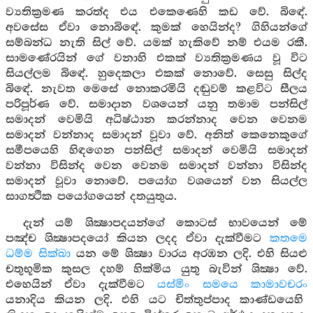
ව්‍යතික්‍රමණ කරත්ද එය එකෙණෙහි කඩ වේ. බිඳේ.
අවසේස ඒවා නොබිඳේ. කුමක් හෙයින්ද? ගිහියන්ගේ
සම්බන්ධ නැති සිල් වේ. යමක් හැකිවේ නම් එයම රකී.
සාමණේරයින් ගේ වනාහි එකක් ව්‍යතික්‍රමණය වූ විට
සියල්ලම බිඳේ. හුදෙකලා එකක් නොවේ. සෙසු සිල්ද
බිඳේ. නැවත මෙසේ නොකරමියි දඬුවම් කළවිට සීලය
පරිපූර්ණ වේ. සමාදාන වශයෙන් යනු තමාම පන්සිල්
සමාදන් වෙමියි අධිෂ්ඨාන කරන්නාද වෙන වෙනම
සමාදන් වන්නාද සමාදන් වූවා වේ. අනිත් කෙනෙකුගේ
සමීපයෙහි හිඳගෙන පන්සිල් සමාදන් වෙමියි සමාදන්
වන්නා විසින්ද වෙන වෙනම සමාදන් වන්නා විසින්ද
සමාදන් වූවා නොවේ. පයෝග වශයෙන් වන සියල්ල
සාගත්‍ථික පයෝගයෙන් දතයුතුය.
දැන් යම් ශික්‍ෂාපදයන්ගේ කොටස් භාවයෙන් මේ
පඤ්ච ශික්‍ෂාපදයෝ කියන ලදද ඒවා දැක්වීමට
කතමෙ
ධම්ම සික්ඛා
යන මේ ශික්‍ෂා වාරය අරඹන ලදි. එහි සියළු
චතුභූමික කුසල දහම් හික්මිය යුතු බැවින් ශික්‍ෂා වේ.
එහෙයින් ඒවා දැක්වීමට
යස්මිං සමයෙ කාමාවචරං
යනාදිය කියන ලදි. එහි යට චිත්තුප්පාද කාණ්ඩයෙහි