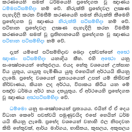
කරණයෙහි සමත් ධර්මයෙහි ප්‍රභේදගත වූ ඤාණය
ධම්මපටිසම්භිදා
නම් වේ. නිරුක්ති ප්‍රභේදවල ලක්‍ෂණ
පැහැදිලි කරන විමසීම් කරණයෙහි සමත් නිරුක්ති කීමෙහි
ප්‍රභේදගත වූ ඤාණය
නිරුත්ති පටිසම්භිදා
නම් වේ.
පටිභාන ප්‍රභේදවල ලක්‍ෂණ පැහැදිලි කරන විමසීම්
කරණයෙහි සමත් වූ ප්‍රතිභානයෙහි ප්‍රභේදගත වූ ඤාණය
පටිභාන පටිසම්භිදා
නම් වේ.
දැන් යම්සේ පටිසම්භිදාව බෙදා දක්වන්නේ
අත්‍ථෙ
ඤාණං පටිසම්භිදා
යනාදිය කීහ. එහි
අත්‍ථො
යනු
සංක්‍ෂේපයෙන් හේතුඵලය. එයද හේතු වශයෙන් උත්සාහ
විය යුතුය, යායුතු පැමිණිය යුතු එහෙයින් අර්ථයයි කියනු
ලැබේ. ප්‍රභේද වශයෙන් ප්‍රත්‍යයයෙන් උපන් යම් කිසිවක්
නිර්වාණය, කියන ලද අර්ථය, විපාකය කිරිය යන මේ
පඤ්ච ධර්මය අර්ථ නය දතයුතුය. ඒ අර්ථයෙහි ප්‍රභේදගත
වූ ඤාණය
අත්‍ථපටිසම්භිදා
වේ.
ධම්මො
යනු සංක්‍ෂේපයෙන් ප්‍රත්‍යයය. එයින් ඒ ඒ දෙය
විධාන කෙරේ පවත්වයි පමුණුවයිද එසේ හෙයින් ධර්ම
යයි කියනු ලැබේ. ප්‍රභේද වශයෙන් වනාහි ඵල නිපදවන
කිසි හේතුවක්, ආර්ය මාර්ගය, භාසිතය, කුසලය, අකුසලය