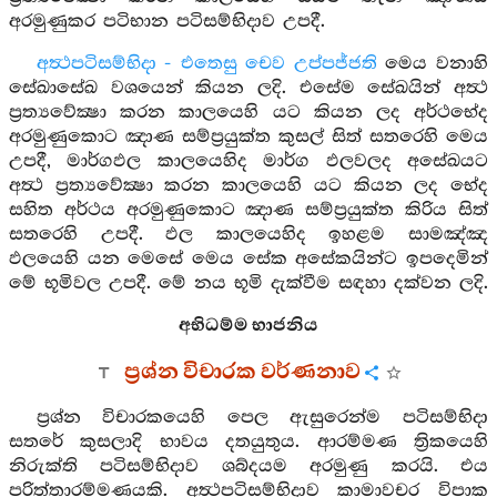
අරමුණුකර පටිභාන පටිසම්භිදාව උපදී.
අත්‍ථපටිසම්භිදා - එතෙසු චෙව උප්පජ්ජති
මෙය වනාහි
සේඛාසේඛ වශයෙන් කියන ලදි. එසේම සේඛයින් අත්‍ථ
ප්‍රත්‍යවේක්‍ෂා කරන කාලයෙහි යට කියන ලද අර්ථභේද
අරමුණුකොට ඤාණ සම්ප්‍රයුක්ත කුසල් සිත් සතරෙහි මෙය
උපදී, මාර්ගඵල කාලයෙහිද මාර්ග ඵලවලද අසේඛයට
අත්‍ථ ප්‍රත්‍යවේක්‍ෂා කරන කාලයෙහි යට කියන ලද භේද
සහිත අර්ථය අරමුණුකොට ඤාණ සම්ප්‍රයුක්ත කිරිය සිත්
සතරෙහි උපදී. ඵල කාලයෙහිද ඉහළම සාමඤ්ඤ
ඵලයෙහි යන මෙසේ මෙය සේක අසේකයින්ට ඉපදෙමින්
මේ භූමිවල උපදී. මේ නය භූමි දැක්වීම සඳහා දක්වන ලදි.
අභිධම්ම භාජනිය
ප්‍රශ්න විචාරක වර්ණනාව
ප්‍රශ්න විචාරකයෙහි පෙල ඇසුරෙන්ම පටිසම්භිදා
සතරේ කුසලාදි භාවය දතයුතුය. ආරම්මණ ත්‍රිකයෙහි
නිරුක්ති පටිසම්භිදාව ශබ්දයම අරමුණු කරයි. එය
පරිත්තාරම්මණයකි. අත්‍ථපටිසම්භිදාව කාමාවචර විපාක