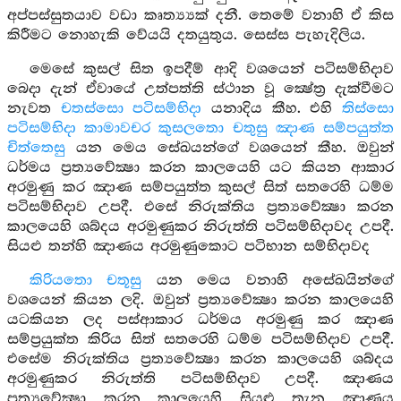
අප්පස්සුතයාව වඩා කෘත්‍ය්‍යක් දනී. තෙමේ වනාහි ඒ කිස
කිරීමට නොහැකි වේයයි දතයුතුය. සෙස්ස පැහැදිලිය.
මෙසේ කුසල් සිත ඉපදීම් ආදි වශයෙන් පටිසම්භිදාව
බෙදා දැන් ඒවායේ උත්පත්ති ස්ථාන වූ ක්‍ෂේත්‍ර දැක්වීමට
නැවත
චතස්සො පටිසම්භිදා
යනාදිය කීහ. එහි
තිස්සො
පටිසම්භිදා කාමාවචර කුසලතො චතුසු ඤාණ සම්පයුත්ත
චිත්තෙසු
යන මෙය සේඛයන්ගේ වශයෙන් කීහ. ඔවුන්
ධර්මය ප්‍රත්‍යවේක්‍ෂා කරන කාලයෙහි යට කියන ආකාර
අරමුණු කර ඤාණ සම්පයුත්ත කුසල් සිත් සතරෙහි ධම්ම
පටිසම්භිදාව උපදී. එසේ නිරුක්තිය ප්‍රත්‍යවේක්‍ෂා කරන
කාලයෙහි ශබ්දය අරමුණුකර නිරුත්ති පටිසම්භිදාවද උපදී.
සියළු තන්හි ඤාණය අරමුණුකොට පටිභාන සම්භිදාවද
කිරියතො චතූසු
යන මෙය වනාහි අසේඛයින්ගේ
වශයෙන් කියන ලදි. ඔවුන් ප්‍රත්‍යවේක්‍ෂා කරන කාලයෙහි
යටකියන ලද පස්ආකාර ධර්මය අරමුණු කර ඤාණ
සම්ප්‍රයුක්ත කිරිය සිත් සතරෙහි ධම්ම පටිසම්භිදාව උපදී.
එසේම නිරුක්තිය ප්‍රත්‍යවේක්‍ෂා කරන කාලයෙහි ශබ්දය
අරමුණුකර නිරුත්ති පටිසම්භිදාව උපදී. ඤාණය
ප්‍රත්‍යවේක්‍ෂා කරන කාලයෙහි සියළු තැන ඤාණය