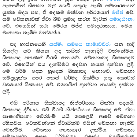
පැසෙමින් තිබෙන මල් ගෙඩි හකුරු පැණි සම්භාරයෙන්
යුක්ත මද්‍ය පහ, ඒ දෙකම මත්වන අර්ථයෙන්
මජ්ජ
වේ.
යම් චේතනාවක් ඒවා බීම ප්‍රමාද කරන බැවින්
පමාදඨානං
වේ. එහෙයින් සුරා මේරය මජ්ජ පමාදඨානාය. මෙය
මාතෘකා තැබීම වන්නේය.
පද භාජනයෙහි
යස්මිං සමයෙ කාමාවචරං
යන ආදි
සියල්ල යට කියන ලද නයින් පැහැදිලි වන්නේමය.
ශික්‍ෂාපද පමණක් විරති නොවේ. චේතනාවද ශික්‍ෂාපදම
වේ. එහෙයින් එය දැක්වීමට දෙවන නයක් දක්වන ලදි.
මේ ධර්ම දෙක හුදෙක් ශික්‍ෂාපද නොවේ. චේතනා
සම්ප්‍රයුක්ත අපර පනස් ධර්මද හික්මිය යුතු කොටස්
වශයෙන් ශික්‍ෂාපද වේ. එහෙයින් තුන්වන නයක්ද දක්වන
ලදි.
එහි පරියාය සික්ඛාපද නිප්පරියාය සික්ඛා පදයයි.
ශික්‍ෂාපද ද්විධය. එහි විරති නිප්පරියාය ශික්‍ෂාපද වේ. ඒවා
පාණාතිපාතා වේරමණී යයි පෙලෙහි ආවේ චේතනා
රහිතවය. වෙන්වන්නේ ඒවායින්ම එයින් චේතනා නැතිව
වෙන්වීම, චේතනා ගෙනහැර දැක්වීය. චේතනා
සම්ප්‍රයුක්ත සෙසු ධර්මවලද එසේය. ව්‍යතික්‍රමණ