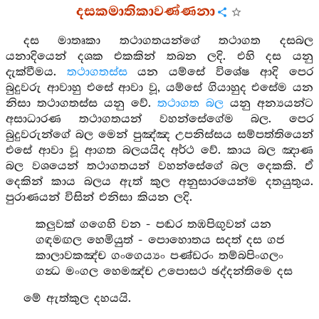
දසකමාතිකාවණ්ණනා
දස මාතෘකා තථාගතයන්ගේ තථාගත දසබල
යනාදියෙන් දශක එකකින් තබන ලදි. එහි දස යනු
දැක්වීමය.
තථාගතස්ස
යන යම්සේ විශේෂ ආදි පෙර
බුදුවරු ආවාහු එසේ ආවා වූ, යම්සේ ගියාහුද එසේම යන
නිසා තථාගතස්ස යනු වේ.
තථාගත බල
යනු අන්‍යයන්ට
අසාධාරණ තථාගතයන් වහන්සේගේම බල. පෙර
බුදුවරුන්ගේ බල මෙන් පුඤ්ඤ උපනිස්සය සම්පත්තියෙන්
එසේ ආවා වූ ආගත බලයයිද අර්ථ වේ. කාය බල ඤාණ
බල වශයෙන් තථාගතයන් වහන්සේගේ බල දෙකකි. ඒ
දෙකින් කාය බලය ඇත් කුල අනුසාරයෙන්ම දතයුතුය.
පුරාණයන් විසින් එනිසා කියන ලදි.
කලුවක් ගගෙහි වන - පඬර තඹපිඟුවන් යන
ගඳමඟල හෙමියුත් - පොහොතය සදත් දස ගජ
කාලාවකඤ්ච ගංගෙය්‍යං පණ්ඩරං තම්බපිංගලං
ගන්‍ධ මංගල හෙමඤ්ච උපොසථ ඡද්දන්තිමෙ දස
මේ ඇත්කුල දහයයි.