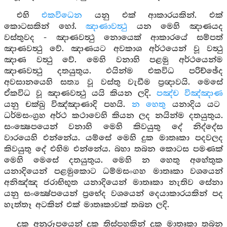
එහි
එකවිධෙන
යනු එක් ආකාරයකින්. එක්
කොටසකින් හෝ.
ඤාණාවත්‍ථු
යන මෙහි ඤාණයද
වස්තුවද - ඤාණවත්‍ථු නොයෙක් ආකාරයේ සම්පත්
ඤාණවත්‍ථු වේ. ඤාණයට අවකාශ අර්ථයෙන් වූ වත්‍ථු
ඤාණ වත්‍ථු වේ. මෙහි වනාහි පළමු අර්ථයෙන්ම
ඤාණවත්‍ථු දතයුතුය. එයින්ම එකවිධ පරිච්ඡේද
අවසානයෙහි සත්‍ය වූ වස්තු වැඩීම ප්‍රඥාවයි. මෙසේ
ඒකවිධ වූ ඤාණවත්‍ථු යයි කියන ලදි.
පඤ්ච විඤ්ඤාණ
යනු චක්ඛු විඤ්ඤාණාදි පහයි.
න හෙතු
යනාදිය යට
ධර්මසංග්‍රහ අර්ථ කථාවෙහි කියන ලද නයින්ම දතයුතුය.
සංක්‍ෂෙපයෙන් වනාහි මෙහි කිවයුතු දේ නිද්දේස
වාරයෙහි එන්නේය. යම්සේ මෙහි දුක මාතෘකා පදවලද
කිවයුතු දේ එහිම එන්නේය. බහා තබන කොටස පමණක්
මෙහි මෙසේ දතයුතුය. මෙහි න හෙතු අහේතුක
යනාදියෙන් පළමුකොට ධම්මසංගහ මාතෘකා වශයෙන්
අනිඤ්ඤ ජරාභිභූත යනාදියෙන් මාතෘකා නැතිව සේනා
යනු සංක්‍ෂේපයෙන් ප්‍රභේද වශයෙන් දෙයාකාරයකින් පද
හැත්තෑ අටකින් එක් මාතෘකාවක් තබන ලදි.
දුක අනුරූපයෙන් දුක තිස්පහකින් දුක මාතෘකා තබන