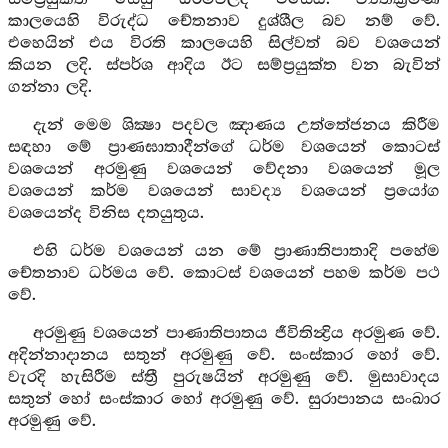
කාලයෙහි විරුද්ධ චේතනාව දුශ්ශීල බව නම් වේ.
එහෙයින් එය විරති කාලයෙහි සිල්වත් බව වශයෙන්
කියන ලදි. ස්පර්ශ ආදිය ඊට සම්ප්‍රයුක්ත වන බැවින්
ගන්නා ලදි.
දැන් මෙම ශික්‍ෂා පදවල ඤාණය උත්තේජනය කිරීම
සඳහා මේ ප්‍රාණඝාතාදීන්ගේ ධර්ම වශයෙන් කොටස්
වශයෙන් අරමුණු වශයෙන් වේදනා වශයෙන් මූල
වශයෙන් කර්ම වශයෙන් සාවද්‍ය වශයෙන් ප්‍රයෝග
වශයෙන්ද විනිස දතයුතුය.
එහි ධර්ම වශයෙන් යන මේ ප්‍රාණාතිපාතාදි පහේම
චේතනාව ධර්මය වේ. කොටස් වශයෙන් පහම කර්ම පථ
වේ.
අරමුණු වශයෙන් පාණාතිපාතය ජීවිතින්‍ද්‍රිය අරමුණ වේ.
අදින්නාදානය සතුන් අරමුණු වේ. සංස්කාර හෝ වේ.
වැරදි හැසිරීම ස්ත්‍රී පුරුෂයින් අරමුණු වේ. මුසාවාදය
සතුන් හෝ සංස්කාර හෝ අරමුණු වේ. සුරාපානය සංඛාර
අරමුණු වේ.