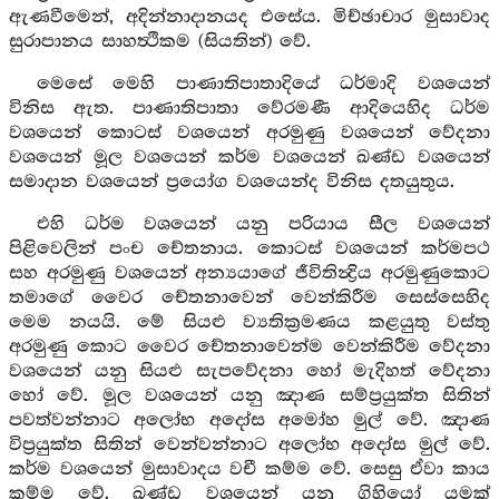
ඇණවීමෙන්, අදින්නාදානයද එසේය. මිච්ඡාචාර මුසාවාද
සුරාපානය සාහත්‍ථිකම (සියතින්) වේ.
මෙසේ මෙහි පාණාතිපාතාදියේ ධර්මාදි වශයෙන්
විනිස ඇත. පාණාතිපාතා වේරමණී ආදියෙහිද ධර්ම
වශයෙන් කොටස් වශයෙන් අරමුණු වශයෙන් වේදනා
වශයෙන් මූල වශයෙන් කර්ම වශයෙන් ඛණ්ඩ වශයෙන්
සමාදාන වශයෙන් ප්‍රයෝග වශයෙන්ද විනිස දතයුතුය.
එහි ධර්ම වශයෙන් යනු පරියාය සීල වශයෙන්
පිළිවෙලින් පංච චේතනාය. කොටස් වශයෙන් කර්මපථ
සහ අරමුණු වශයෙන් අන්‍යයාගේ ජීවිතින්‍ද්‍රිය අරමුණුකොට
තමාගේ වෛර චේතනාවෙන් වෙන්කිරීම සෙස්සෙහිද
මෙම නයයි. මේ සියළු ව්‍යතික්‍රමණය කළයුතු වස්තු
අරමුණු කොට වෛර චේතනාවෙන්ම වෙන්කිරීම වේදනා
වශයෙන් යනු සියළු සැපවේදනා හෝ මැදිහත් වේදනා
හෝ වේ. මූල වශයෙන් යනු ඤාණ සම්ප්‍රයුක්ත සිතින්
පවත්වන්නාට අලෝභ අදෝස අමෝහ මුල් වේ. ඤාණ
විප්‍රයුක්ත සිතින් වෙන්වන්නාට අලෝභ අදෝස මුල් වේ.
කර්ම වශයෙන් මුසාවාදය වචී කම්ම වේ. සෙසු ඒවා කාය
කම්ම වේ. ඛණ්ඩ වශයෙන් යනු ගිහියෝ යමක්