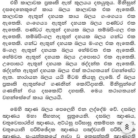
එහි කාලාවක ප්‍රකෘති ඇත් කුලයය දතයුතුය. මිනිසුන්
දසදෙනෙකුගේ කාය බලය කාලාවක එක ඇතෙකි.
කාලාවක ඇතුන් දහයක කාය බලය ගංගෙය්‍ය එක
ඇතෙකි. ගංගෙය්‍ය ඇතුන් දහයක බලය පණ්ඩර එක
ඇතෙකි. පණ්ඩර ඇතුන් දහයක බලය තම්බපිංගල එක
ඇතෙකි. තම්බපිංගල ඇතුන් දහයක බලය ගන්ධ එක
ඇතෙකි. ගන්ධ ඇතුන් දහයක බලය මංගල එක ඇතෙකි.
මංගල ඇතුන් දහයක බලය හේමවත එක ඇතෙකි.
හේමවත ඇතුන් දහයක බලය උපොසථ එක ඇතෙකි.
උපොසථ ඇතුන් දහයක බලය ඡද්දන්ත එක ඇතෙකි.
ඡද්දන්ත ඇතුන් දහයක බලය එක් තථාගතයන් වහන්සේට
ඇත. නාරායන බලය යයි මීටම කියනු ලැබේ. ඒ බලය
ප්‍රකෘති ඇතුන්ගේ ගණනින් කෝටිදාහකි. මිනිසුන්ගේ
ගණනින් එය දසකෝටි දහසකි. මෙය තථාගතයන්
වහන්සේගේ කාය බලයයි.
මෙහි ඤාණ බලය පෙලෙහි එන ලද්දේම වේ. දසබල
ඤාණය මහා සීහනාද සූත්‍රයෙනි. දසබල ඤාණය,
චතුවෙසාරජ්ජ ඤාණය, අට්ඨසු පරිසාසු අකම්පන ඤාණය,
චතුයොනි පරිච්ඡේදක ඤාණය පඤ්චගති පරිච්ඡේදක
ඤාණය. සංයුත්තකයේ ආවා වූ තෙසත්තති ඤාණගති