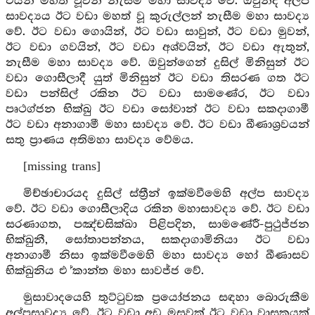
එයින් මහත් වූවන් නැසීම මහා සාවද්‍ය වේ. ඔවුන්ද අල්ප
සාවද්‍යය ඊට වඩා මහත් වූ කුරුල්ලන් නැසීම මහා සාවද්‍ය
වේ. ඊට වඩා ගොයින්, ඊට වඩා සාවුන්, ඊට වඩා මුවන්,
ඊට වඩා ගවයින්, ඊට වඩා අශ්වයින්, ඊට වඩා ඇතුන්,
නැසීම මහා සාවද්‍ය වේ. ඔවුන්ගෙන් දුසිල් මිනිසුන් ඊට
වඩා ගොසීලාදී යුත් මිනිසුන් ඊට වඩා තිසරණ ගත ඊට
වඩා පන්සිල් රකින ඊට වඩා සාමණේර, ඊට වඩා
පෘථග්ජන භික්ඛු ඊට වඩා සෝවාන් ඊට වඩා සකදාගාමී
ඊට වඩා අනාගාමී මහා සාවද්‍ය වේ. ඊට වඩා ඛීණාශ්‍රවයන්
සතු ප්‍රාණය අතිමහා සාවද්‍ය වේමය.
[missing trans]
මිච්ඡාචාරයද දුසිල් ස්ත්‍රීන් ඉක්මවීමෙහි අල්ප සාවද්‍ය
වේ. ඊට වඩා ගොසීලාදිය රකින මහාසාවද්‍ය වේ. ඊට වඩා
සරණාගත, පඤ්චසික්ඛා පිළිපදින, සාමණේරී-පුථුජ්ජන
භික්ඛුනී, සෝතාපන්නය, සකදාගාමිනියා ඊට වඩා
අනාගාමී නිසා ඉක්මවීමෙහි මහා සාවද්‍ය හෝ ඛීණාසව
භික්ඛුනිය එ්කාන්ත මහා සාවජ්ජ වේ.
මුසාවාදයෙහි තුට්ටුවක ප්‍රයෝජනය සඳහා බොරුකීම
අල්පසාවද්‍ය වේ. ඊට වඩා අඩ මසුවක් ඊට වඩා වාසකයක්