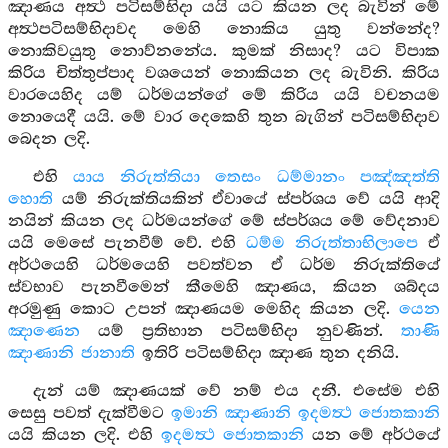
ඤාණය අත්‍ථ පටිසම්භිදා යයි යට කියන ලද බැවින් මේ
අත්‍ථපටිසම්භිදාවද මෙහි නොකිය යුතු වන්නේද?
නොකිවයුතු නොව්නනේය. කුමක් නිසාද? යට විපාක
කිරිය චිත්තුප්පාද වශයෙන් නොකියන ලද බැවිනි. කිරිය
වාරයෙහිද යම් ධර්මයන්ගේ මේ කිරිය යයි වචනයම
නොයෙදී යයි. මේ වාර දෙකෙහි තුන බැගින් පටිසම්භිදාව
බෙදන ලදි.
එහි
යාය නිරුත්තියා තෙසං ධම්මානං පඤ්ඤත්ති
හොති
යම් නිරුක්තියකින් ඒවායේ ස්පර්ශය වේ යයි ආදි
නයින් කියන ලද ධර්මයන්ගේ මේ ස්පර්ශය මේ වේදනාව
යයි මෙසේ පැනවීම් වේ. එහි
ධම්ම නිරුත්තාභිලාපෙ
ඒ
අර්ථයෙහි ධර්මයෙහි පවත්වන ඒ ධර්ම නිරුක්තියේ
ස්වභාව පැනවීමෙන් කීමෙහි ඤාණය, කියන ශබ්දය
අරමුණු කොට උපන් ඤාණයම මෙහිද කියන ලදි.
යෙන
ඤාණෙන
යම් ප්‍රතිභාන පටිසම්භිදා නුවණින්.
තාණි
ඤාණානි
ජානාති
ඉතිරි පටිසම්භිදා ඤාණ තුන දනියි.
දැන් යම් ඤාණයක් වේ නම් එය දනී. එසේම එහි
සෙසු පවත් දැක්වීමට
ඉමානි ඤාණානි ඉදමත්‍ථ ජොතකානි
යයි කියන ලදි. එහි
ඉදමත්‍ථ ජොතකානි
යන මේ අර්ථයේ