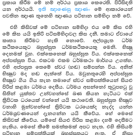
ප්‍රකාශ කිරීම මේ නම් අර්ථය ප්‍රකාශ කෙරෙති. පිරිසිඳති
යන අර්ථයයි.
ඉති ඤාණෙසු ඤාණං
මේ ආකාරයෙන්
පවතින ඤාණ තුනෙහි ඤාණය පටිභාන සම්භිදා නම් වේ.
එහි කිසිවක් මේ පටිභාන සම්භිදා එය මේ කිස එහි
මේ කිස යයි ඉතිරි පටිසම්භිදාවල කිස දනී. තමාට ඒවායේ
කෘත්‍ය කිරීමට හැකි නොවේ. අල්පශ්‍රැත ධර්ම
කථිකයෙකුට බහුස්සුත ධර්මකථිකයෙකු මෙනි. භික්‍ෂු
දෙනමක් වූහ. එක්කෙනෙක් බහුස්සුත විය. එක්කෙනෙක්
අප්පස්සුත විය. එකටම එකම ධර්මකථා මාර්ගය උගත්හ.
එහි අප්පසුත තෙමේ ස්වර (හඬ) සම්පන්න විය. අනිත්
භික්‍ෂුව මද හඬ ඇත්තේ විය. ඔවුනතුරෙහි අප්පස්සුත
භික්‍ෂුව ගිය ගිය තැන තමාගේ ස්වර සම්පත්තියෙන් සියළු
පිරිස් කළඹා ධර්මය දෙසීය. ධර්මය අසන්නෝ තුටුපහටු වූ
සිතින් යුක්තව උන්වහන්සේ බණ කියන හැටියට එක්
ත්‍රිපිටක ධරයෙක් වන්නේ යයි කථාවෙති. බහුස්සුත භික්‍ෂුව
වනාහි මුන්වහන්සේ ත්‍රිපිටක ධරයෙක්ද නැද්ද යන්න
ධර්මශ්‍රවණයෙන් දැනගන්න යයි කීවේය. හේ මෙසේ
කිසිවක් කීවේය. යම්සේ සියළු පිරිස කළඹා දහම් දෙසීමට
හැකිය. මෙසේ කීමේ සමත්කමක් අපට නැත. එහි කිසියම්
පටිභාන සම්පත්තියක් බහුස්සුතයට ඇත. ඒ නිසා