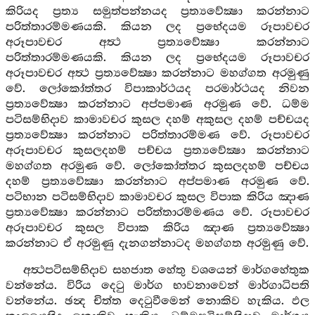
කිරියද ප්‍රත්‍ය සමුත්පන්නයද ප්‍රත්‍යවේක්‍ෂා කරන්නාට
පරිත්තාරම්මණයකි. කියන ලද ප්‍රභේදයම රූපාවචර
අරූපාවචර අත්‍ථ ප්‍රත්‍යවේක්‍ෂා කරන්නාට
පරිත්තාරම්මණයකි. කියන ලද ප්‍රභේදයම රූපාවචර
අරූපාවචර අත්‍ථ ප්‍රත්‍යවේක්‍ෂා කරන්නාට මහග්ගත අරමුණු
වේ. ලෝකෝත්තර විපාකාර්ථයද පරමාර්ථයද නිවන
ප්‍රත්‍යවේක්‍ෂා කරන්නාට අප්පමාණ අරමුණ වේ. ධම්ම
පටිසම්භිදාව කාමාවචර කුසල දහම් අකුසල දහම් පච්චයද
ප්‍රත්‍යවේක්‍ෂා කරන්නාට පරිත්තාරම්මණ වේ. රූපාවචර
අරූපාවචර කුසලදහම් පච්චය ප්‍රත්‍යවේක්‍ෂා කරන්නාට
මහග්ගත අරමුණ වේ. ලෝකෝත්තර කුසලදහම් පච්චය
දහම් ප්‍රත්‍යවේක්‍ෂා කරන්නාට අප්පමාණ අරමුණ වේ.
පටිභාන පටිසම්භිදාව කාමාවචර කුසල විපාක කිරිය ඤාණ
ප්‍රත්‍යවේක්‍ෂා කරන්නාට පරිත්තාරම්මණය වේ. රූපාවචර
අරූපාවචර කුසල විපාක කිරිය ඤාණ ප්‍රත්‍යවේක්‍ෂා
කරන්නාට ඒ අරමුණු දැනගන්නාටද මහග්ගත අරමුණු වේ.
අත්‍ථපටිසම්භිදාව සහජාත හේතු වශයෙන් මාර්ගහේතුක
වන්නේය. විරිය දෙටු මාර්ග භාවනාවෙන් මාර්ගාධිපති
වන්නේය. ඡන්‍ද චිත්ත දෙටුවීමෙන් නොකිව හැකිය. ඵල