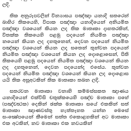
ලදි.
තික අනුරූපවලින් වින්‍යාසය පඤ්ඤා යනාදි සතරෙන්
බාහිර තිකයෙහි, විපාක පඤ්ඤා යනාදියෙන් අනියමිත
පඤ්ඤා වශයෙන් කියන ලද තික මාතෘකා දාහතරකින්,
විතක්ක තිකයෙහි පළමු පදයෙන් නියමිත පඤ්ඤා
නයෙන් කියන ලද දහතුනෙන්, දෙවන පදයෙන් නියමිත
පඤ්ඤා වශයෙන් කියන ලද සතෙන් තුන්වන පදයෙන්
නියමිත පඤ්ඤා වශයෙන් කියන ලද දොළොසෙන්, පිති
තිකයෙහි පළමු පදයෙන් නියමිත පඤ්ඤා වශයෙන් කියන
ලද දහතුනෙන්, දෙවන පදයෙන්ද එසේය. තුන්වන
පදයෙන් නියමිත පඤ්ඤා වශයෙන් කියන ලද දොළොස
යයි තික අසූඅටකින් තික මාතෘකා තබන ලදි.
සතරවන මාතෘකා වනාහි කම්මස්සකත ඤාණය
යනාදියෙන් එක්විසි චතුක්කයෙහි පඤ්ච මාතෘකා පහේ
(පඤ්චත්‍ථක) දෙකින් ඡක්ක මාතෘකා සයේ එකකින් සත්
මාතෘකා ඤාණවස්තු හැත්තෑහත යන්න මෙසේ
සංක්‍ෂේපයෙන් කීමෙන් සත්ත එකොළහකින් අට මාතෘකා
එක අටකින්, නව මාතෘකා එක නවයකින්