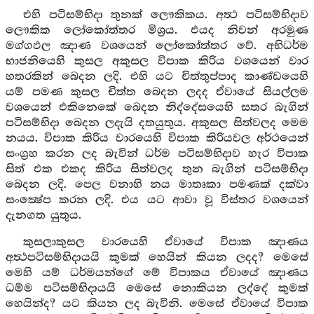
එහි පටිසම්භිදා තුනක් ලෞකිකය. අත්‍ථ පටිසම්භිදාව
ලෞකික ලෝකෝත්තර මිශ්‍රය. එයද නිවන් අරමුණ
මග්ගඵල ඤාණ වශයෙන් ලෝකෝත්තර වේ. අභිධර්ම
භාජනියෙහි කුසල අකුසල විපාක කිරිය වශයෙන් වාර
හතරකින් බෙදන ලදි. එහි යට චිත්තුප්පාද කාණ්ඩයෙහි
යම් පමණ කුසල චිත්ත බෙදන ලදද ඒවායේ සියල්ලම
වශයෙන් එකිනෙකේ බෙදන නිද්දේසයෙහි සතර බැගින්
පටිසම්භිදා බෙදන ලදැයි දතයුතුය. අකුසල සිත්වලද මෙම
නයය. විපාක කිරිය වාරයෙහි විපාක කිරියවල අර්ථයෙන්
සංග්‍රහ කරන ලද බැවින් ධර්ම පටිසම්භිදාව හැර විපාක
සිත් එක එකද කිරිය සිත්වලද තුන බැගින් පටිසම්භිදා
බෙදන ලදි. පෙල වනාහි නය මාතෘකා පමණක් දක්වා
සංක්‍ෂේප කරන ලදි. එය යට ආවා වූ විස්තර වශයෙන්
දැනගත යුතුය.
කුසලාකුසල වාරයෙහි ඒවායේ විපාක ඤාණය
අත්‍ථපටිසම්භිදායයි කුමක් හෙයින් කියන ලදද? මෙසේ
මෙහි යම් ධර්මයන්ගේ මේ විපාකය ඒවායේ ඤාණය
ධම්ම පටිසම්භිදායයි මෙසේ නොකියන ලද්දේ කුමක්
හෙයින්ද? යට කියන ලද බැවිනි. මෙසේ ඒවායේ විපාක