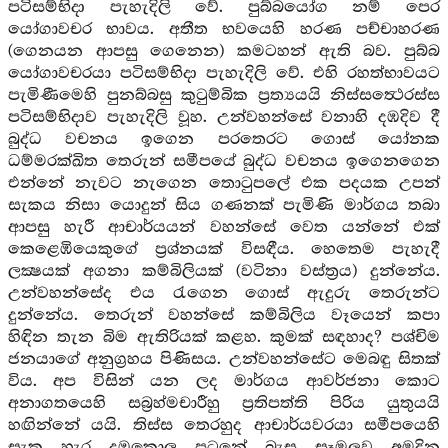
පටිසම්භිදා පැහැදිලි වේ. පුබ්බයෝග නම් පෙර
යෝගාවචර භාවය. අතීත භවයෙහි හරණ පච්චාහරණ
(ගෙනයන ආපසු ගෙනෙන) කමටහන් ඇති බව. පුබ්බ
යෝගාවචරයා පටිසම්භිදා පැහැදිලි වේ. එහි රහත්භාවයට
පැමිණීමෙහි පුනබ්බසු කුටුම්බික ප්‍රත්‍යයයි නිස්සත්‍ථෙරස්ස
පටිසම්භිදාව පැහැදිලි වූහ. උන්වහන්සේ වනාහි දඹදිව දී
බුද්ධ වචනය ඉගෙන පරතෙරට ගොස් යෝනක
ධම්මරක්ඛිත තෙරුන් සමීපයේ බුද්ධ වචනය ඉගෙනගෙන
එන්නේ නැවට නැගෙන තොටුපලේ එක පදයක උපන්
සැකය නිසා යොදුන් සිය ගණනක් පැමිණි මාර්ගය තබා
ආපසු හැරී ආචාර්යයන් වහන්සේ වෙත යන්නේ එක්
කෙළෙඹියෙකුගේ ප්‍රශ්නයක් විසඳීය. හෙතෙම පැහැදී
ලක්‍ෂයක් අගනා කම්බිලියක් (වටිනා වස්ත්‍රය) දුන්නේය.
උන්වහන්සේද එය රැගෙන ගොස් ඇදුරු තෙරුන්ට
දුන්නේය. තෙරුන් වහන්සේ කම්බිලිය වෑයෙන් කපා
හිඳින තැන බිම ඇතිරියක් කළහ. කුමක් සඳහාද? පශ්චිම
ජනයාගේ අනුග්‍රහය පිණිසය. උන්වහන්සේට මෙබඳු සිතක්
විය. අප විසින් යන ලද මාර්ගය ආවර්ජනා කොට
අනාගතයෙහි සබ්‍රහ්මචාරීහු ප්‍රතිපත්ති පිරිය යුතුයයි
හඟින්නේ යයි. තිස්ස තෙරහුද ආචාර්යවරයා සමීපයෙහි
සැක හැර දඹකොල පටුනේ බැස සෑමලුව අමදින