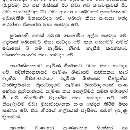
(මසුරම) ඊට පස් මස්සක් ඊට වඩා අඩ කහවණුවක් ඊට
වඩා කහවණුවල ඊට වඩා අගනා භාණ්ඩයක් ප්‍රයෝජනයට
බොරුකීම මහාසාවද්‍ය වේ. බොරු කියා සංඝයා භේද
කරන්නා ඒකාන්ත මහා සාවද්‍ය වේ.
සුරාවෙහි පතක් පමණ බොනවිට අල්ප සාවද්‍ය වේ.
දෝතක් බොනවිට මහා සාවද්‍ය වේ. කය සෙලවීම සමත්
බොහෝ බී ගම් නැසීම, නිගම නැසීම කරන්නාට
ඒකාන්තයෙන්ම මහා සාවද්‍ය වේ.
පාණාතිපාතයට පැමිණ ඛීණාසව වධය මහා සාවද්‍ය
වේ. අදින්නාදානයට පැමිණ ඛීණාසව සන්තකය හැර
ගැනීම, මිච්ඡාචාරයට පැමිණ ඛීණාසව භික්ඛුනිය
ව්‍යතික්‍රමණය, මුසාවාදයට පැමිණ මුසාවාදයෙන් සංඝ
භේදය සුරාපානයට පැමිණ කය සෙලවීමට සමත් බොහෝ
බී ගම් නියම්ගම් වැනසීම මහා සාවද්‍ය වේ. මේ
සියල්ලටම වඩා මුසාවාදයෙන් සංඝ භේදය කිරීම මහා
සාවද්‍ය වේ. එය නිරයේ කල්පයක් පැසීමට සමත් දරුණු
ක්‍රියාවකි.
ප්‍රයෝග වශයෙන් ප්‍රාණඝාතය සියතින් හා