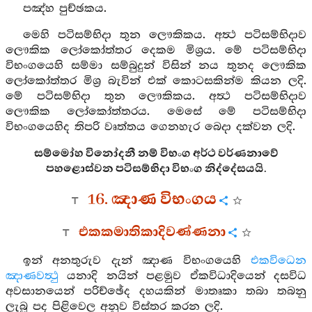
පඤ්හ පුච්ඡකය.
මෙහි පටිසම්භිදා තුන ලෞකිකය. අත්‍ථ පටිසම්භිදාව
ලෞකික ලෝකෝත්තර දෙකම මිශ්‍රය. මේ පටිසම්භිදා
විභංගයෙහි සම්මා සම්බුදුන් විසින් නය තුනද ලෞකික
ලෝකෝත්තර මිශ්‍ර බැවින් එක් කොටසකින්ම කියන ලදි.
මේ පටිසම්භිදා තුන ලෞකිකය. අත්‍ථ පටිසම්භිදාව
ලෞකික ලෝකෝත්තරය. මෙසේ මේ පටිසම්භිදා
විභංගයෙහිද තිපරි වෘත්තය ගෙනහැර බෙදා දක්වන ලදි.
සම්මෝහ විනෝදනී නම් විභංග අර්ථ වර්ණනාවේ
පහළොස්වන පටිසම්භිදා විභංග නිද්දේසයයි.
16. ඤාණ විභංගය
එකකමාතිකාදිවණ්ණනා
ඉන් අනතුරුව දැන් ඤාණ විභංගයෙහි
එකවිධෙන
ඤාණවත්‍ථු
යනාදි නයින් පළමුව ඒකවිධාදියෙන් දසවිධ
අවසානයෙන් පරිච්ඡේද දහයකින් මාතෘකා තබා තබනු
ලැබූ පද පිළිවෙල අනුව විස්තර කරන ලදි.