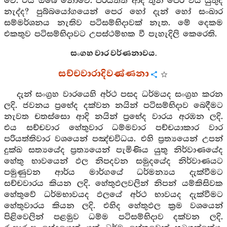
වේ. එය ඔබේ නොවේ. පරියත්ති ආදි තුන පෙර විය යුතුද
නැද්ද? පුබ්බයෝගයෙන් පෙර හෝ දැන් හෝ සංඛාර
සම්මර්ශනය නැතිව පටිසම්භිදාවක් නැත. මේ දෙකම
එකතුව පටිසම්භිදාවට උපස්ථම්භක වී පැහැදිලි කෙරෙති.
සංගහ වාර වර්ණනාවය.
සච්චවාරාදිවණ්ණනා
දැන් සංග්‍රහ වාරයෙහි අර්ථ පසද ධර්මයද සංග්‍රහ කරන
ලදි. ජවනය ප්‍රභේද දක්වන නයින් පටිසම්භිදාව බෙදීමට
නැවත චතස්සො ආදි නයින් ප්‍රභේද වාරය අරඹන ලදි.
එය සච්චවාර හේතුවාර ධම්මවාර පච්චයාකාර වාර
පරියත්තිවාර වශයෙන් පඤ්චවිධය. එහි ප්‍රත්‍යයෙන් උපන්
දුක්ඛ සත්‍යයේද ප්‍රත්‍යයෙන් පැමිණිය යුතු නිර්වාණයේද
හේතු භාවයෙන් ඵල නිපදවන සමුදයේද නිර්වාණයට
පමුණුවන ආර්ය මාර්ගයේ ධර්මන්‍යය දැක්වීමට
සච්චවාරය කියන ලදි. හේතුඵලවලින් නිපන් යම්කිසිවක
හේතුවේ ධර්මභාවයද ඵලයේ අර්ථ භාවයද දැක්වීමට
හේතුවාරය කියන ලදි. එහිද හේතුඵල ක්‍රම වශයෙන්
පිළිවෙලින් පළමුව ධම්ම පටිසම්භිදාව දක්වන ලදි.