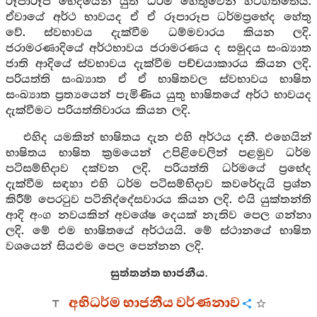
රූපාරූප භේදයෙන් යුත් ධර්ම හේතුවෙන් හටගත්තේය.
ඒවායේ අර්ථ භාවයද ඒ ඒ රූපාරූප ධර්මප්‍රභේද හේතු
වේ. ස්වභාවය දැක්වීම ධම්මවාරය කියන ලදි.
ජරාමරණාදියේ අර්ථභාවය ජරාමරණය ද සමුදය සංඛ්‍යාත
ජාති ආදියේ ස්වභාවය දැක්වීම පච්චයාකාරය කියන ලදි.
පරියත්ති සංඛ්‍යාත ඒ ඒ භාෂිතවල ස්වභාවය භාෂිත
සංඛ්‍යාත ප්‍රත්‍යයෙන් පැමිණිය යුතු භාෂිතයේ අර්ථ භාවයද
දැක්වීමට පරියත්තිවාරය කියන ලදි.
එහිද යමකින් භාෂිතය දැන එහි අර්ථය දනී. එහෙයින්
භාෂිතය භාෂිත ක්‍රමයෙන් උපිළිවෙලින් පළමුව ධර්ම
පටිසම්භිදාව දක්වන ලදි. පරියත්ති ධර්මයේ ප්‍රභේද
දැක්වීම සඳහා එහි ධර්ම පටිසම්භිදාව කවරේදැයි ප්‍රශ්න
කිරීම් පෙරටුව පටිනිද්දේසවාරය කියන ලදි. එයි යුක්තන්ති
ආදි අංග නවයකින් අවශේෂ දෙයක් නැතිව පෙල ගන්නා
ලදි. මේ එම භාෂිතයේ අර්ථයයි. මේ ස්ථානයේ භාෂිත
වශයෙන් සියළුම පෙල පෙන්නන ලදි.
සුත්තන්ත භාජනීය.
අභිධර්ම භාජනීය වර්ණනාව