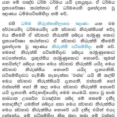
යන මේ පඤ්ච ධර්ම ධර්මය යයි දතයුතුය. ඒ ධර්මය
ප්‍රත්‍යවේක්‍ෂා කරන්නාට ඒ ධර්මයෙහි ප්‍රභේදගත වූ
ඤාණය ධම්මපටිසම්භිදා නම් වේ.
එහි
ධම්ම නිරුත්තාභිලාපෙ ඤාණං
යන එම
අර්ථයෙහිද ධර්මයෙහිද යම් ස්වභාව නිරුක්තියක් වේද
එය කීමෙහි ඒ ස්වභාව නිරුක්ති ශබ්දය අරමුණු කොට
ප්‍රත්‍යවේක්‍ෂා කරන්නාට ඒ ස්වභාව නිරුක්ති කීමෙහි
ප්‍රභේදගත වූ ඤාණය
නිරුත්ති පටිසම්භිදා
නම් වේ.
මෙසේ නිරුත්ති පටිසම්භිදාව ශබ්දය අරමුණුකොට
හටගත්තේය. ප්‍රඥප්තිය අරමුණුකොට නොවේ. කුමක්
හෙයින්ද? ශබ්දය අසා මෙය ස්වභාව නිරුක්ති යයිද මෙය
ස්වභාව නිරුක්තිය නොවේ යයිද දැනගනිති.
පටිසම්භිදාවට පැමිණි තැනැත්තා ‘ඵස්ස’ යයි කී කල්හි
මෙය ස්වභාව නිරුත්තියයි දැනගනී. ඵස්සාති හෝ
ඵස්සන්ති හෝ කී කල මෙය ස්වභාව නිරුක්ති නොවේ
යයි දැනගනී. වේදනාදියෙහිද මෙම නයමයි. අන්‍ය වූ නාම
ආඛ්‍යාත උපසර්ග ව්‍යඤ්ජන ශබ්ද මේ තෙමේ දනීද
නොදනීද? යමකින් ශබ්දය අසා මෙය ස්වභාව නිරුක්තිය
මෙය ස්වභාව නිරුක්තිය නොවේ යයි දනීද එයින් එයද
දන්නේය. මේ පටිසම්භිදා කිස බහා තබා මේ වස්තුව