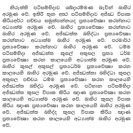
නිරුත්ති පටිසම්භිදාව ශබ්දාරම්මණ බැවින් බාහිර
අරමුණ වේ. ඉතිරි තුන අත්‍ථ පටිසම්භිදාව අජ්ඣ විපාක
කිරියඅර්ථ පච්චය සමුත්පන්නයද ප්‍රත්‍යවේක්‍ෂා කරන්නාට
අධ්‍යාත්ම අරමුණ වේ. බාහිර ප්‍රත්‍යවේක්‍ෂා කරන්නාට
බාහිර අරමුණ වේ. අජ්ඣත්ත බහිද්ධා ප්‍රත්‍යවේක්‍ෂා
කරන්නාට අධ්‍යාත්ම බාහිර අරමුණ වේ. පරමාර්ථ
ප්‍රත්‍යවේක්‍ෂා කරන්නාට බාහිර අරමුණ වේ. ධම්ම
පටිසම්භිදා අජ්ඣත්ත කුසල් අකුසල ප්‍රත්‍ය ධර්ම
ප්‍රත්‍යවේක්‍ෂා කරන කාලයෙහි අධ්‍යාත්ම අරමුණ වේ.
බාහිර කුසල් අකුසල් ප්‍රත්‍යධර්ම ප්‍රත්‍යවේක්‍ෂා කරන
කාලයෙහි බාහිර අරමුණ වේ. අජ්ඣත්තා බහිද්ධා කුසල
අකුසල පච්චය ධම්ම ප්‍රත්‍යවේක්‍ෂා කරන කාලයෙහි
අජ්ඣත්ත බහිද්ධ අරමුණ වේ. පටිභාන පටිසම්භිදා
අජ්ඣත්ත කුසල විපාක කිරිය ඤාණ ප්‍රත්‍යවේක්‍ෂා කරන
කාලයෙහි අධ්‍යාත්ම අරමුණ වේ. බාහිර කුසල විපාක
කිරිය ඤාණ ප්‍රත්‍යවේක්‍ෂා කරන කාලයෙහි බාහිර අරමුණ
වේ. අජ්ඣත්ත බහිද්ද කුසල විපාක කිරිය ඤාණ
ප්‍රත්‍යවේක්‍ෂා කරන කාලයෙහි අධ්‍යාත්ම බාහිර අරමුණ
වේ.