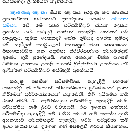
පටිසම්භිදා ලාභියෙක් නැත්තේය.
ඤාණෙසු ඤාණං
සියළු ඤාණය අරමුණු කර ඤාණය
ප්‍රත්‍යවේක්‍ෂා කරන්නාට ප්‍රභේදගත ඤාණය
පටිභාන
සම්පදා
වේ. මේ සතර පටිසම්භිදාව ස්ථාන දෙකක
ප්‍රභේදය යයි. කරුණු පහකින් පැහැදිලි වන්නේ යයි
දතයුතුය. කුමක දෙකකද? සේක භූමියද අසේක භූමියද
එහි සැරියුත් මහමුගලන් මහකසුප් මහා කාත්‍යායන,
මහාකොට්ඨිත යන අසූමහා ස්ථවිරයන්ගේ පටිසම්භිදාව
අසේඛ භූමි ප්‍රභේදයයි. අනඳ තෙරුන් චිත්ත ගහපති
ධම්මික උපාසක උපාලි ගහපති ඛුජ්ජුත්තරා උපාසිකා මේ
ආදීන්ගේ පටිසම්භිදාව සේඛභූමි ප්‍රභේදයයි.
කරුණු පසකින් පටිසම්භිදාව පැහැදිලි වන්නේ
කෙසේද? අධිගමයෙන් පරියත්තියෙන් ශ්‍රවණයෙන් ප්‍රශ්න
කිරීමෙන් පූර්වයෝගයෙන් යනුවෙනි. එහි අධිගමය නම්
රහත් බවයි. ඊට පැමිණියහුට පටිසම්භිදා පැහැදිලි වෙයි.
පරියත්තිය නම් බුද්ධ වචනයයි. එය ඉගෙන ගන්නාට
පටිසම්භිදා පැහැදිලි වේ. ධම්ම සවණ නම් සකස්ව දහම්
අසන්නාට පටිසම්භිදාව පැහැදිලි වෙයි. පරිපුච්ඡා නම්
අට්ඨ කථාවෝය. ඉගෙන ගත් පෙලෙහි අර්ථය කියන්නාට