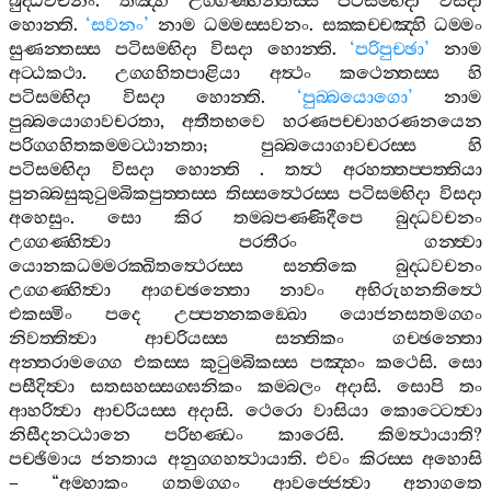
බුද‍්ධවචනං
.
තඤ‍්හි
උග‍්ගණ‍්හන‍්තස‍්ස
පටිසම‍්භිදා
විසදා
හොන‍්ති
.
‘
සවනං
’
නාම
ධම‍්මස‍්සවනං
.
සක‍්කච‍්චඤ‍්හි
ධම‍්මං
සුණන‍්තස‍්ස
පටිසම‍්භිදා
විසදා
හොන‍්ති
.
‘
පරිපුච‍්ඡා
’
නාම
අට‍්ඨකථා
.
උග‍්ගහිතපාළියා
අත්‍ථං
කථෙන‍්තස‍්ස
හි
පටිසම‍්භිදා
විසදා
හොන‍්ති
.
‘
පුබ‍්බයොගො
’
නාම
පුබ‍්බයොගාවචරතා
,
අතීතභවෙ
හරණපච‍්චාහරණනයෙන
පරිග‍්ගහිතකම‍්මට‍්ඨානතා
;
පුබ‍්බයොගාවචරස‍්ස
හි
පටිසම‍්භිදා
විසදා
හොන‍්ති
.
තත්‍ථ
අරහත‍්තප‍්පත‍්තියා
පුනබ‍්බසුකුටුම‍්බිකපුත‍්තස‍්ස
තිස‍්සත්‍ථෙරස‍්ස
පටිසම‍්භිදා
විසදා
අහෙසුං
.
සො
කිර
තම‍්බපණ‍්ණිදීපෙ
බුද‍්ධවචනං
උග‍්ගණ‍්හිත්‍වා
පරතීරං
ගන‍්ත්‍වා
යොනකධම‍්මරක‍්ඛිතත්‍ථෙරස‍්ස
සන‍්තිකෙ
බුද‍්ධවචනං
උග‍්ගණ‍්හිත්‍වා
ආගච‍්ඡන‍්තො
නාවං
අභිරුහනතිත්‍ථෙ
එකස‍්මිං
පදෙ
උප‍්පන‍්නකඞ‍්ඛො
යොජනසතමග‍්ගං
නිවත‍්තිත්‍වා
ආචරියස‍්ස
සන‍්තිකං
ගච‍්ඡන‍්තො
අන‍්තරාමග‍්ගෙ
එකස‍්ස
කුටුම‍්බිකස‍්ස
පඤ‍්හං
කථෙසි
.
සො
පසීදිත්‍වා
සතසහස‍්සග‍්ඝනිකං
කම‍්බලං
අදාසි
.
සොපි
තං
ආහරිත්‍වා
ආචරියස‍්ස
අදාසි
.
ථෙරො
වාසියා
කොට‍්ටෙත්‍වා
නිසීදනට‍්ඨානෙ
පරිභණ‍්ඩං
කාරෙසි
.
කිමත්‍ථායාති
?
පච‍්ඡිමාය
ජනතාය
අනුග‍්ගහත්‍ථායාති
.
එවං
කිරස‍්ස
අහොසි
– “
අම‍්හාකං
ගතමග‍්ගං
ආවජ‍්ජෙත්‍වා
අනාගතෙ