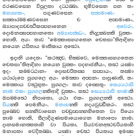
ඵරණවසෙන
විපුලතා
දට‍්ඨබ‍්බා
.
භූමිවසෙන
පන
තං
මහග‍්ගතං
,
පගුණවසෙන
අප‍්පමාණං
,
සත‍්තාරම‍්මණවසෙන
ච
අප‍්පමාණං
,
බ්‍යාපාදපච‍්චත්‍ථිකප‍්පහානෙන
අවෙරං
,
දොමනස‍්සප‍්පහානතො
අබ්‍යාපජ‍්ඣං
,
නිද‍්දුක‍්ඛන‍්ති
වුත‍්තං
හොති
.
අයං
තාව
“
මෙත‍්තාසහගතෙන
චෙතසා
”
තිආදිනා
නයෙන
ඨපිතාය
මාතිකාය
අත්‍ථො
.
ඉදානි
යදෙතං
“
කථඤ‍්ච
,
භික‍්ඛවෙ
,
මෙත‍්තාසහගතෙන
චෙතසා
”
තිආදිනා
නයෙන
වුත‍්තං
පදභාජනීයං
,
තත්‍ථ
යස‍්මා
ඉදං
කම‍්මට‍්ඨානං
දොසචරිතස‍්ස
සප‍්පායං
,
තස‍්මා
යථාරූපෙ
පුග‍්ගලෙ
අයං
මෙත‍්තා
අප‍්පනං
පාපුණාති
,
තං
මෙත‍්තාය
වත්‍ථුභූතං
පුග‍්ගලං
තාව
දස‍්සෙතුං
සෙය්‍යථාපි
නාම
එකං
පුග‍්ගල
න‍්තිආදි
වුත‍්තං
.
තත්‍ථ
සෙය්‍යථාපි
නාමා
ති
ඔපම‍්මත්‍ථෙ
නිපාතො
,
යථා
එකං
පුග‍්ගලන‍්ති
අත්‍ථො
.
පිය
න‍්ති
පෙමනීයං
.
මනාප
න‍්ති
හදයවුඩ‍්ඪිකරං
.
තත්‍ථ
පුබ‍්බෙව
සන‍්නිවාසෙන
පච‍්චුප‍්පන‍්නහිතෙන
වා
පියො
නාම
හොති
,
සීලාදිගුණසමායොගෙන
මනාපො
නාම
;
දානසමානත‍්තතාහි
වා
පියතා
,
පියවචනඅත්‍ථචරියතාහි
මනාපතා
වෙදිතබ‍්බා
.
යස‍්මා
චෙත්‍ථ
පියතාය
ඉමස‍්ස