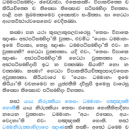
ධම‍්මපටිසම‍්භිදං
ඡඩ‍්ඩෙත්‍වා
,
එකෙකස‍්මිං
විපාකචිත‍්තෙ
ච
කිරියචිත‍්තෙ
ච
තිස‍්සො
තිස‍්සොව
පටිසම‍්භිදා
විභත‍්තා
.
පාළි
පන
මුඛමත‍්තමෙව
දස‍්සෙත්‍වා
සංඛිත‍්තා
.
සා
හෙට‍්ඨා
ආගතවිත්‍ථාරවසෙනෙව
වෙදිතබ‍්බා
.
කස‍්මා
පන
යථා
කුසලාකුසලවාරෙසු
“
තෙසං
විපාකෙ
ඤාණං
අත්‍ථපටිසම‍්භිදා
”
ති
වුත‍්තං
,
එවමිධ
“
යෙසං
ධම‍්මානං
ඉමෙ
විපාකා
,
තෙසු
ඤාණං
ධම‍්මපටිසම‍්භිදා
”
ති
එවං
න
වුත‍්තන‍්ති
?
හෙට‍්ඨා
වුත‍්තත‍්තා
.
යදි
එවං
, “
තෙසං
විපාකෙ
ඤාණං
අත්‍ථපටිසම‍්භිදා
”
ති
හෙට‍්ඨා
වුත‍්තත‍්තා
අයං
අත්‍ථපටිසම‍්භිදාපි
ඉධ
න
වත‍්තබ‍්බා
සියාති
?
නො
න
වත‍්තබ‍්බා
.
කස‍්මා
?
හෙට‍්ඨා
විපාකකිරියචිත‍්තුප‍්පාදවසෙන
අවුත‍්තත‍්තා
.
කිරියවාරෙ
ච
“
යෙසං
ධම‍්මානං
ඉමෙ
කිරියා
”
ති
වචනමෙව
න
යුජ‍්ජතීති
ද‍්වීසුපි
ඉමෙසු
වාරෙසු
තිස‍්සො
තිස‍්සොව
පටිසම‍්භිදා
විභත‍්තා
.
තත්‍ථ
යාය
නිරුත‍්තියා
තෙසං
ධම‍්මානං
පඤ‍්ඤත‍්ති
හොතී
ති
යාය
නිරුත‍්තියා
තෙසං
ඵස‍්සො
හොතීතිආදිනා
නයෙන
වුත‍්තානං
ධම‍්මානං
“
අයං
ඵස‍්සො
,
අයං
වෙදනා
”
ති
එවං
පඤ‍්ඤත‍්ති
හොති
.
තත්‍ථ
ධම‍්මනිරුත‍්තාභිලාපෙ
ඤාණ
න‍්ති
තස‍්මිං
අත්‍ථෙ
ධම‍්මෙ
ච