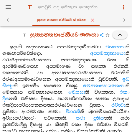
සුත‍්තන‍්තභාජනීයවණ‍්ණනා
සුත‍්තන‍්තභාජනීයවණ‍්ණනා
ඉදානි
තදනන‍්තරෙ
අප‍්පමඤ‍්ඤාවිභඞ‍්ගෙ
චතස‍්සො
ති
ගණනපරිච‍්ඡෙදො
.
අප‍්පමඤ‍්ඤායො
ති
ඵරණඅප‍්පමාණවසෙන
අප‍්පමඤ‍්ඤායො
.
එතා
හි
ආරම‍්මණවසෙන
අප‍්පමාණෙ
වා
සත‍්තෙ
ඵරන‍්ති
,
එකසත‍්තම‍්පි
වා
අනවසෙසඵරණවසෙන
ඵරන‍්තීති
ඵරණඅප‍්පමාණවසෙන
අප‍්පමඤ‍්ඤායොති
වුච‍්චන‍්ති
.
ඉධ
භික‍්ඛූ
ති
ඉමස‍්මිං
සාසනෙ
භික‍්ඛු
.
මෙත‍්තාසහගතෙනා
ති
මෙත‍්තාය
සමන‍්නාගතෙන
.
චෙතසා
ති
චිත‍්තෙන
.
එකං
දිස
න‍්ති
එකිස‍්සා
දිසාය
.
පඨමපරිග‍්ගහිතං
සත‍්තං
උපාදාය
එකදිසාපරියාපන‍්නසත‍්තඵරණවසෙන
වුත‍්තං
.
ඵරිත්‍වා
ති
ඵුසිත්‍වා
ආරම‍්මණං
කත්‍වා
.
විහරතී
ති
බ්‍රහ‍්මවිහාරාධිට‍්ඨිතං
ඉරියාපථවිහාරං
පවත‍්තෙති
.
තථා
දුතිය
න‍්ති
යථා
පුරත්‍ථිමාදීසු
දිසාසු
යං
කිඤ‍්චි
එකං
දිසං
ඵරිත්‍වා
විහරති
,
තථෙව
තදනන‍්තරං
දුතියං
තතියං
චතුත්‍ථඤ‍්චාති
අත්‍ථො
.