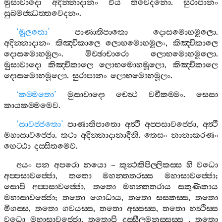
මුසාවාදො
අදින‍්නාදානං
විය
තිවෙදනො
.
සුරාපානං
සුඛමජ‍්ඣත‍්තවෙදනං
.
‘
මූලතො
’
පාණාතිපාතො
දොසමොහමූලො
.
අදින‍්නාදානං
කිඤ‍්චිකාලෙ
ලොභමොහමූලං
,
කිඤ‍්චිකාලෙ
දොසමොහමූලං
.
මිච‍්ඡාචාරො
ලොභමොහමූලො
.
මුසාවාදො
කිඤ‍්චිකාලෙ
ලොභමොහමූලො
,
කිඤ‍්චිකාලෙ
දොසමොහමූලො
.
සුරාපානං
ලොභමොහමූලං
.
‘
කම‍්මතො
’
මුසාවාදො
චෙත්‍ථ
වචීකම‍්මං
.
සෙසා
කායකම‍්මමෙව
.
‘
සාවජ‍්ජතො
’
පාණාතිපාතො
අත්‍ථි
අප‍්පසාවජ‍්ජො
,
අත්‍ථි
මහාසාවජ‍්ජො
.
තථා
අදින‍්නාදානාදීනි
.
තෙසං
නානාකරණං
හෙට‍්ඨා
දස‍්සිතමෙව
.
අයං
පන
අපරො
නයො
–
කුන්‍ථකිපිල‍්ලිකස‍්ස
හි
වධො
අප‍්පසාවජ‍්ජො
,
තතො
මහන‍්තතරස‍්ස
මහාසාවජ‍්ජො
;
සොපි
අප‍්පසාවජ‍්ජො
,
තතො
මහන‍්තතරාය
සකුණිකාය
මහාසාවජ‍්ජො
;
තතො
ගොධාය
,
තතො
සසකස‍්ස
,
තතො
මිගස‍්ස
,
තතො
ගවයස‍්ස
,
තතො
අස‍්සස‍්ස
,
තතො
හත්‍ථිස‍්ස
වධො
මහාසාවජ‍්ජො
,
තතොපි
දුස‍්සීලමනුස‍්සස‍්ස
,
තතො