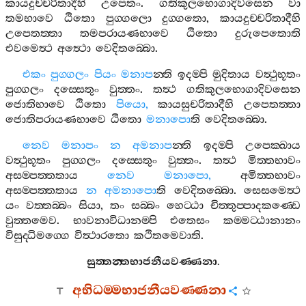
කායදුච‍්චරිතාදීහි
උපෙතං
.
ගතිකුලභොගාදිවසෙන
වා
තමභාවෙ
ඨිතො
පුග‍්ගලො
දුග‍්ගතො
,
කායදුච‍්චරිතාදීහි
උපෙතත‍්තා
තමපරායණභාවෙ
ඨිතො
දුරුපෙතොති
එවමෙත්‍ථ
අත්‍ථො
වෙදිතබ‍්බො
.
එකං
පුග‍්ගලං
පියං
මනාප
න‍්ති
ඉදම‍්පි
මුදිතාය
වත්‍ථුභූතං
පුග‍්ගලං
දස‍්සෙතුං
වුත‍්තං
.
තත්‍ථ
ගතිකුලභොගාදිවසෙන
ජොතිභාවෙ
ඨිතො
පියො
,
කායසුචරිතාදීහි
උපෙතත‍්තා
ජොතිපරායණභාවෙ
ඨිතො
මනාපො
ති
වෙදිතබ‍්බො
.
නෙව
මනාපං
න
අමනාප
න‍්ති
ඉදම‍්පි
උපෙක‍්ඛාය
වත්‍ථුභූතං
පුග‍්ගලං
දස‍්සෙතුං
වුත‍්තං
.
තත්‍ථ
මිත‍්තභාවං
අසම‍්පත‍්තතාය
නෙව
මනාපො
,
අමිත‍්තභාවං
අසම‍්පත‍්තතාය
න
අමනාපො
ති
වෙදිතබ‍්බො
.
සෙසමෙත්‍ථ
යං
වත‍්තබ‍්බං
සියා
,
තං
සබ‍්බං
හෙට‍්ඨා
චිත‍්තුප‍්පාදකණ‍්ඩෙ
වුත‍්තමෙව
.
භාවනාවිධානම‍්පි
එතෙසං
කම‍්මට‍්ඨානානං
විසුද‍්ධිමග‍්ගෙ
විත්‍ථාරතො
කථිතමෙවාති
.
සුත‍්තන‍්තභාජනීයවණ‍්ණනා
.
අභිධම‍්මභාජනීයවණ‍්ණනා