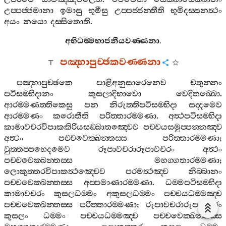
උප‍්පජ‍්ජමානා
ඉමාසු
භූමීසු
උප‍්පජ‍්ජන‍්තීති
භූමිදස‍්සනත්‍ථං
අයං
නයො
දස‍්සිතොති
.
අභිධම‍්මභාජනීයවණ‍්ණනා
.
පඤ‍්හාපුච‍්ඡකවණ‍්ණනා
පඤ‍්හාපුච‍්ඡකෙ
පාළිඅනුසාරෙනෙව
චතුන‍්නං
පටිසම‍්භිදානං
කුසලාදිභාවො
වෙදිතබ‍්බො
.
ආරම‍්මණත‍්තිකෙසු
පන
නිරුත‍්තිපටිසම‍්භිදා
සද‍්දමෙව
ආරම‍්මණං
කරොතීති
පරිත‍්තාරම‍්මණා
.
අත්‍ථපටිසම‍්භිදා
කාමාවචරවිපාකකිරියසඞ‍්ඛාතඤ‍්චෙව
පච‍්චයසමුප‍්පන‍්නඤ‍්ච
අත්‍ථං
පච‍්චවෙක‍්ඛන‍්තස‍්ස
පරිත‍්තාරම‍්මණා
;
වුත‍්තප‍්පභෙදමෙව
රූපාවචරාරූපාවචරං
අත්‍ථං
පච‍්චවෙක‍්ඛන‍්තස‍්ස
මහග‍්ගතාරම‍්මණා
;
ලොකුත‍්තරවිපාකත්‍ථඤ‍්චෙව
පරමත්‍ථඤ‍්ච
නිබ‍්බානං
පච‍්චවෙක‍්ඛන‍්තස‍්ස
අප‍්පමාණාරම‍්මණා
.
ධම‍්මපටිසම‍්භිදා
කාමාවචරං
කුසලධම‍්මං
අකුසලධම‍්මං
පච‍්චයධම‍්මඤ‍්ච
පච‍්චවෙක‍්ඛන‍්තස‍්ස
පරිත‍්තාරම‍්මණා
;
රූපාවචරාරූපාවචරං
කුසලං
ධම‍්මං
පච‍්චයධම‍්මඤ‍්ච
පච‍්චවෙක‍්ඛන‍්තස‍්ස