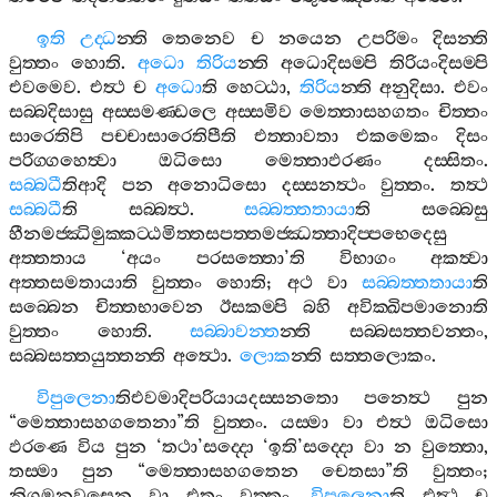
ඉති
උද‍්ධ
න‍්ති
තෙනෙව
ච
නයෙන
උපරිමං
දිසන‍්ති
වුත‍්තං
හොති
.
අධො
තිරිය
න‍්ති
අධොදිසම‍්පි
තිරියංදිසම‍්පි
එවමෙව
.
එත්‍ථ
ච
අධො
ති
හෙට‍්ඨා
,
තිරිය
න‍්ති
අනුදිසා
.
එවං
සබ‍්බදිසාසු
අස‍්සමණ‍්ඩලෙ
අස‍්සමිව
මෙත‍්තාසහගතං
චිත‍්තං
සාරෙතිපි
පච‍්චාසාරෙතිපීති
එත‍්තාවතා
එකමෙකං
දිසං
පරිග‍්ගහෙත්‍වා
ඔධිසො
මෙත‍්තාඵරණං
දස‍්සිතං
.
සබ‍්බධී
තිආදි
පන
අනොධිසො
දස‍්සනත්‍ථං
වුත‍්තං
.
තත්‍ථ
සබ‍්බධී
ති
සබ‍්බත්‍ථ
.
සබ‍්බත‍්තතායා
ති
සබ‍්බෙසු
හීනමජ‍්ඣිමුක‍්කට‍්ඨමිත‍්තසපත‍්තමජ‍්ඣත‍්තාදිප‍්පභෙදෙසු
අත‍්තතාය
‘
අයං
පරසත‍්තො
’
ති
විභාගං
අකත්‍වා
අත‍්තසමතායාති
වුත‍්තං
හොති
;
අථ
වා
සබ‍්බත‍්තතායා
ති
සබ‍්බෙන
චිත‍්තභාවෙන
ඊසකම‍්පි
බහි
අවික‍්ඛිපමානොති
වුත‍්තං
හොති
.
සබ‍්බාවන‍්ත
න‍්ති
සබ‍්බසත‍්තවන‍්තං
,
සබ‍්බසත‍්තයුත‍්තන‍්ති
අත්‍ථො
.
ලොක
න‍්ති
සත‍්තලොකං
.
විපුලෙනා
තිඑවමාදිපරියායදස‍්සනතො
පනෙත්‍ථ
පුන
“
මෙත‍්තාසහගතෙනා
”
ති
වුත‍්තං
.
යස‍්මා
වා
එත්‍ථ
ඔධිසො
ඵරණෙ
විය
පුන
‘
තථා
’
සද‍්දො
‘
ඉති
’
සද‍්දො
වා
න
වුත‍්තො
,
තස‍්මා
පුන
“
මෙත‍්තාසහගතෙන
චෙතසා
”
ති
වුත‍්තං
;
නිගමනවසෙන
වා
එතං
වුත‍්තං
.
විපුලෙනා
ති
එත්‍ථ
ච