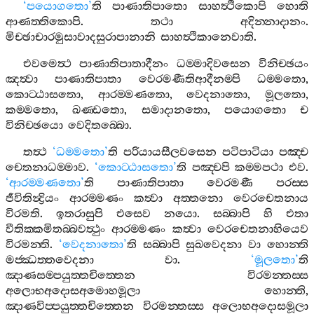
‘
පයොගතො
’
ති
පාණාතිපාතො
සාහත්‍ථිකොපි
හොති
ආණත‍්තිකොපි
.
තථා
අදින‍්නාදානං
.
මිච‍්ඡාචාරමුසාවාදසුරාපානානි
සාහත්‍ථිකානෙවාති
.
එවමෙත්‍ථ
පාණාතිපාතාදීනං
ධම‍්මාදිවසෙන
විනිච‍්ඡයං
ඤත්‍වා
පාණාතිපාතා
වෙරමණීතිආදීනම‍්පි
ධම‍්මතො
,
කොට‍්ඨාසතො
,
ආරම‍්මණතො
,
වෙදනාතො
,
මූලතො
,
කම‍්මතො
,
ඛණ‍්ඩතො
,
සමාදානතො
,
පයොගතො
ච
විනිච‍්ඡයො
වෙදිතබ‍්බො
.
තත්‍ථ
‘
ධම‍්මතො
’
ති
පරියායසීලවසෙන
පටිපාටියා
පඤ‍්ච
චෙතනාධම‍්මාව
.
‘
කොට‍්ඨාසතො
’
ති
පඤ‍්චපි
කම‍්මපථා
එව
.
‘
ආරම‍්මණතො
’
ති
පාණාතිපාතා
වෙරමණී
පරස‍්ස
ජීවිතින්‍ද්‍රියං
ආරම‍්මණං
කත්‍වා
අත‍්තනො
වෙරචෙතනාය
විරමති
.
ඉතරාසුපි
එසෙව
නයො
.
සබ‍්බාපි
හි
එතා
වීතික‍්කමිතබ‍්බවත්‍ථුං
ආරම‍්මණං
කත්‍වා
වෙරචෙතනාහියෙව
විරමන‍්ති
.
‘
වෙදනාතො
’
ති
සබ‍්බාපි
සුඛවෙදනා
වා
හොන‍්ති
මජ‍්ඣත‍්තවෙදනා
වා
.
‘
මූලතො
’
ති
ඤාණසම‍්පයුත‍්තචිත‍්තෙන
විරමන‍්තස‍්ස
අලොභඅදොසඅමොහමූලා
හොන‍්ති
,
ඤාණවිප‍්පයුත‍්තචිත‍්තෙන
විරමන‍්තස‍්ස
අලොභඅදොසමූලා