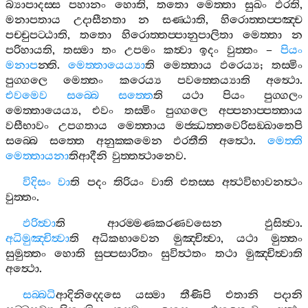
බ්‍යාපාදස‍්ස
පහානං
හොති
,
තතො
මෙත‍්තා
සුඛං
ඵරති
,
මනාපතාය
උදාසීනතා
න
සණ‍්ඨාති
,
හිරොත‍්තප‍්පඤ‍්ච
පච‍්චුපට‍්ඨාති
,
තතො
හිරොත‍්තප‍්පානුපාලිතා
මෙත‍්තා
න
පරිහායති
,
තස‍්මා
තං
උපමං
කත්‍වා
ඉදං
වුත‍්තං
–
පියං
මනාප
න‍්ති
.
මෙත‍්තායෙය්‍යා
ති
මෙත‍්තාය
ඵරෙය්‍ය
;
තස‍්මිං
පුග‍්ගලෙ
මෙත‍්තං
කරෙය්‍ය
පවත‍්තෙය්‍යාති
අත්‍ථො
.
එවමෙව
සබ‍්බෙ
සත‍්තෙ
ති
යථා
පියං
පුග‍්ගලං
මෙත‍්තායෙය්‍ය
,
එවං
තස‍්මිං
පුග‍්ගලෙ
අප‍්පනාප‍්පත‍්තාය
වසීභාවං
උපගතාය
මෙත‍්තාය
මජ‍්ඣත‍්තවෙරිසඞ‍්ඛාතෙපි
සබ‍්බෙ
සත‍්තෙ
අනුක‍්කමෙන
ඵරතීති
අත්‍ථො
.
මෙත‍්ති
මෙත‍්තායනා
තිආදීනි
වුත‍්තත්‍ථානෙව
.
විදිසං
වා
ති
පදං
තිරියං
වාති
එතස‍්ස
අත්‍ථවිභාවනත්‍ථං
වුත‍්තං
.
ඵරිත්‍වා
ති
ආරම‍්මණකරණවසෙන
ඵුසිත්‍වා
.
අධිමුඤ‍්චිත්‍වා
ති
අධිකභාවෙන
මුඤ‍්චිත්‍වා
,
යථා
මුත‍්තං
සුමුත‍්තං
හොති
සුප‍්පසාරිතං
සුවිත්‍ථතං
තථා
මුඤ‍්චිත්‍වාති
අත්‍ථො
.
සබ‍්බධි
ආදිනිද‍්දෙසෙ
යස‍්මා
තීණිපි
එතානි
පදානි