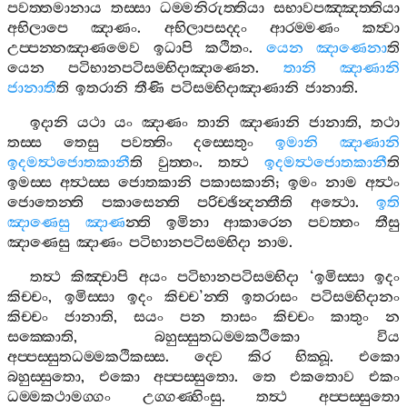
පවත‍්තමානාය
තස‍්සා
ධම‍්මනිරුත‍්තියා
සභාවපඤ‍්ඤත‍්තියා
අභිලාපෙ
ඤාණං
.
අභිලාපසද‍්දං
ආරම‍්මණං
කත්‍වා
උප‍්පන‍්නඤාණමෙව
ඉධාපි
කථිතං
.
යෙන
ඤාණෙනා
ති
යෙන
පටිභානපටිසම‍්භිදාඤාණෙන
.
තානි
ඤාණානි
ජානාතී
ති
ඉතරානි
තීණි
පටිසම‍්භිදාඤාණානි
ජානාති
.
ඉදානි
යථා
යං
ඤාණං
තානි
ඤාණානි
ජානාති
,
තථා
තස‍්ස
තෙසු
පවත‍්තිං
දස‍්සෙතුං
ඉමානි
ඤාණානි
ඉදමත්‍ථජොතකානී
ති
වුත‍්තං
.
තත්‍ථ
ඉදමත්‍ථජොතකානී
ති
ඉමස‍්ස
අත්‍ථස‍්ස
ජොතකානි
පකාසකානි
;
ඉමං
නාම
අත්‍ථං
ජොතෙන‍්ති
පකාසෙන‍්ති
පරිච‍්ඡින්‍දන‍්තීති
අත්‍ථො
.
ඉති
ඤාණෙසු
ඤාණ
න‍්ති
ඉමිනා
ආකාරෙන
පවත‍්තං
තීසු
ඤාණෙසු
ඤාණං
පටිභානපටිසම‍්භිදා
නාම
.
තත්‍ථ
කිඤ‍්චාපි
අයං
පටිභානපටිසම‍්භිදා
‘
ඉමිස‍්සා
ඉදං
කිච‍්චං
,
ඉමිස‍්සා
ඉදං
කිච‍්ච
’
න‍්ති
ඉතරාසං
පටිසම‍්භිදානං
කිච‍්චං
ජානාති
,
සයං
පන
තාසං
කිච‍්චං
කාතුං
න
සක‍්කොති
,
බහුස‍්සුතධම‍්මකථිකො
විය
අප‍්පස‍්සුතධම‍්මකථිකස‍්ස
.
ද‍්වෙ
කිර
භික‍්ඛූ
.
එකො
බහුස‍්සුතො
,
එකො
අප‍්පස‍්සුතො
.
තෙ
එකතොව
එකං
ධම‍්මකථාමග‍්ගං
උග‍්ගණ‍්හිංසු
.
තත්‍ථ
අප‍්පස‍්සුතො