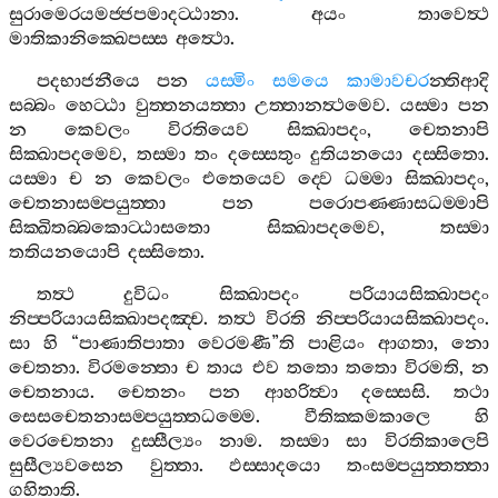
සුරාමෙරයමජ‍්ජපමාදට‍්ඨානා
.
අයං
තාවෙත්‍ථ
මාතිකානික‍්ඛෙපස‍්ස
අත්‍ථො
.
පදභාජනීයෙ
පන
යස‍්මිං
සමයෙ
කාමාවචර
න‍්තිආදි
සබ‍්බං
හෙට‍්ඨා
වුත‍්තනයත‍්තා
උත‍්තානත්‍ථමෙව
.
යස‍්මා
පන
න
කෙවලං
විරතියෙව
සික‍්ඛාපදං
,
චෙතනාපි
සික‍්ඛාපදමෙව
,
තස‍්මා
තං
දස‍්සෙතුං
දුතියනයො
දස‍්සිතො
.
යස‍්මා
ච
න
කෙවලං
එතෙයෙව
ද‍්වෙ
ධම‍්මා
සික‍්ඛාපදං
,
චෙතනාසම‍්පයුත‍්තා
පන
පරොපණ‍්ණාසධම‍්මාපි
සික‍්ඛිතබ‍්බකොට‍්ඨාසතො
සික‍්ඛාපදමෙව
,
තස‍්මා
තතියනයොපි
දස‍්සිතො
.
තත්‍ථ
දුවිධං
සික‍්ඛාපදං
පරියායසික‍්ඛාපදං
නිප‍්පරියායසික‍්ඛාපදඤ‍්ච
.
තත්‍ථ
විරති
නිප‍්පරියායසික‍්ඛාපදං
.
සා
හි
“
පාණාතිපාතා
වෙරමණී
”
ති
පාළියං
ආගතා
,
නො
චෙතනා
.
විරමන‍්තො
ච
තාය
එව
තතො
තතො
විරමති
,
න
චෙතනාය
.
චෙතනං
පන
ආහරිත්‍වා
දස‍්සෙසි
.
තථා
සෙසචෙතනාසම‍්පයුත‍්තධම‍්මෙ
.
වීතික‍්කමකාලෙ
හි
වෙරචෙතනා
දුස‍්සීල්‍යං
නාම
.
තස‍්මා
සා
විරතිකාලෙපි
සුසීල්‍යවසෙන
වුත‍්තා
.
ඵස‍්සාදයො
තංසම‍්පයුත‍්තත‍්තා
ගහිතාති
.