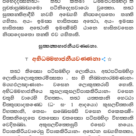
පභෙදදස‍්සනත්‍ථං
“
තත්‍ථ
කතමා
ධම‍්මපටිසම‍්භිදා
”
ති
පුච‍්ඡාපුබ‍්බඞ‍්ගමො
පටිනිද‍්දෙසවාරො
වුත‍්තො
.
තත්‍ථ
සුත‍්තන‍්තිආදීහි
නවහි
අඞ‍්ගෙහි
නිප‍්පදෙසතො
තන‍්ති
ගහිතා
.
අයං
ඉමස‍්ස
භාසිතස‍්ස
අත්‍ථො
,
අයං
ඉමස‍්ස
භාසිතස‍්ස
අත්‍ථොති
ඉමස‍්මිම‍්පි
ඨානෙ
භාසිතවසෙන
නිප‍්පදෙසතො
තන‍්ති
එව
ගහිතාති
.
සුත‍්තන‍්තභාජනීයවණ‍්ණනා
.
අභිධම‍්මභාජනීයවණ‍්ණනා
තත්‍ථ
තිස‍්සො
පටිසම‍්භිදා
ලොකියා
.
අත්‍ථපටිසම‍්භිදා
ලොකියලොකුත‍්තරමිස‍්සකා
.
සා
හි
නිබ‍්බානාරම‍්මණානං
මග‍්ගඵලඤාණානං
වසෙන
ලොකුත‍්තරාපි
හොති
.
අභිධම‍්මභාජනීයෙ
කුසලාකුසලවිපාකකිරියානං
වසෙන
චතූහි
වාරෙහි
විභත‍්තං
.
තත්‍ථ
යත‍්තකානි
හෙට‍්ඨා
චිත‍්තුප‍්පාදකණ‍්ඩෙ
(
ධ
·
ස
· 1
ආදයො
)
කුසලචිත‍්තානි
විභත‍්තානි
,
තෙසං
සබ‍්බෙසම‍්පි
වසෙන
එකෙකස‍්මිං
චිත‍්තනිද‍්දෙසෙ
චතස‍්සො
චතස‍්සො
පටිසම‍්භිදා
විභත‍්තාති
වෙදිතබ‍්බා
.
අකුසලචිත‍්තෙසුපි
එසෙව
නයො
.
විපාකකිරියවාරෙසු
විපාකකිරියානං
අත්‍ථෙන
සඞ‍්ගහිතත‍්තා
,