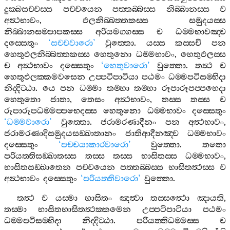
දුක‍්ඛසච‍්චස‍්ස
පච‍්චයෙන
පත‍්තබ‍්බස‍්ස
නිබ‍්බානස‍්ස
ච
අත්‍ථභාවං
,
ඵලනිබ‍්බත‍්තකස‍්ස
සමුදයස‍්ස
නිබ‍්බානසම‍්පාපකස‍්ස
අරියමග‍්ගස‍්ස
ච
ධම‍්මභාවඤ‍්ච
දස‍්සෙතුං
‘
සච‍්චවාරො
’
වුත‍්තො
.
යස‍්ස
කස‍්සචි
පන
හෙතුඵලනිබ‍්බත‍්තකස‍්ස
හෙතුනො
ධම‍්මභාවං
,
හෙතුඵලස‍්ස
ච
අත්‍ථභාවං
දස‍්සෙතුං
‘
හෙතුවාරො
’
වුත‍්තො
.
තත්‍ථ
ච
හෙතුඵලක‍්කමවසෙන
උප‍්පටිපාටියා
පඨමං
ධම‍්මපටිසම‍්භිදා
නිද‍්දිට‍්ඨා
.
යෙ
පන
ධම‍්මා
තම‍්හා
තම‍්හා
රූපාරූපප‍්පභෙදා
හෙතුතො
ජාතා
,
තෙසං
අත්‍ථභාවං
,
තස‍්ස
තස‍්ස
ච
රූපාරූපධම‍්මප‍්පභෙදස‍්ස
හෙතුනො
ධම‍්මභාවං
දස‍්සෙතුං
‘
ධම‍්මවාරො
’
වුත‍්තො
.
ජරාමරණාදීනං
පන
අත්‍ථභාවං
,
ජරාමරණාදිසමුදයසඞ‍්ඛාතානං
ජාතිආදීනඤ‍්ච
ධම‍්මභාවං
දස‍්සෙතුං
‘
පච‍්චයාකාරවාරො
’
වුත‍්තො
.
තතො
පරියත‍්තිසඞ‍්ඛාතස‍්ස
තස‍්ස
තස‍්ස
භාසිතස‍්ස
ධම‍්මභාවං
,
භාසිතසඞ‍්ඛාතෙන
පච‍්චයෙන
පත‍්තබ‍්බස‍්ස
භාසිතත්‍ථස‍්ස
ච
අත්‍ථභාවං
දස‍්සෙතුං
‘
පරියත‍්තිවාරො
’
වුත‍්තො
.
තත්‍ථ
ච
යස‍්මා
භාසිතං
ඤත්‍වා
තස‍්සත්‍ථො
ඤායති
,
තස‍්මා
භාසිතභාසිතත්‍ථක‍්කමෙන
උප‍්පටිපාටියා
පඨමං
ධම‍්මපටිසම‍්භිදා
නිද‍්දිට‍්ඨා
.
පරියත‍්තිධම‍්මස‍්ස
ච