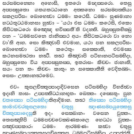
සරසම‍්පන‍්නො
අහොසි
,
ඉතරො
මන්‍දස‍්සරො
.
තෙසු
අප‍්පස‍්සුතො
ගතගතට‍්ඨානෙ
අත‍්තනො
සරසම‍්පත‍්තියා
සකලපරිසං
ඛොභෙත්‍වා
ධම‍්මං
කථෙසි
.
ධම‍්මං
සුණමානා
හට‍්ඨතුට‍්ඨමානසා
හුත්‍වා
– ‘
යථා
එස
ධම‍්මං
කථෙසි
,
එකො
තිපිටකධරො
මඤ‍්ඤෙ
භවිස‍්සතී
’
ති
වදන‍්ති
.
බහුස‍්සුතභික‍්ඛු
පන
– ‘
ධම‍්මසවනෙ
ජානිස‍්සථ
අයං
තිපිටකධරො
වා
නො
වා
’
ති
ආහ
.
සො
කිඤ‍්චාපි
එවමාහ
,
යථා
පන
සකලපරිසං
ඛොභෙත්‍වා
ධම‍්මං
කථෙතුං
සක‍්කොති
,
එවමස‍්ස
කථනසමත්‍ථතා
නත්‍ථි
.
තත්‍ථ
කිඤ‍්චාපි
පටිභානපටිසම‍්භිදා
,
බහුස‍්සුතො
විය
අප‍්පස‍්සුතස‍්ස
,
ඉතරාසං
කිච‍්චං
ජානාති
,
සයං
පන
තං
කිච‍්චං
කාතුං
න
සක‍්කොතීති
වෙදිතබ‍්බං
.
සෙසං
උත‍්තානත්‍ථමෙව
.
එවං
කුසලචිත‍්තුප‍්පාදාදිවසෙන
පටිසම‍්භිදා
විභජිත්‍වා
ඉදානි
තාසං
උප‍්පත‍්තිට‍්ඨානභූතං
ඛෙත‍්තං
දස‍්සෙතුං
පුන
චතස‍්සො
පටිසම‍්භිදා
තිආදිමාහ
.
තත්‍ථ
තිස‍්සො
පටිසම‍්භිදා
කාමාවචරකුසලතො
චතූසු
ඤාණසම‍්පයුත‍්තෙසු
චිත‍්තුප‍්පාදෙසූ
ති
ඉදං
සෙක‍්ඛානං
වසෙන
වුත‍්තං
.
තෙසඤ‍්හිපි
ධම‍්මපච‍්චවෙක‍්ඛණකාලෙ
හෙට‍්ඨා
වුත‍්තං
පඤ‍්චප‍්පකාරං
ධම‍්මං
ආරම‍්මණං
කත්‍වා
චතූසු
ඤාණසම‍්පයුත‍්තකුසලචිත‍්තෙසු
ධම‍්මපටිසම‍්භිදා
උප‍්පජ‍්ජති
.