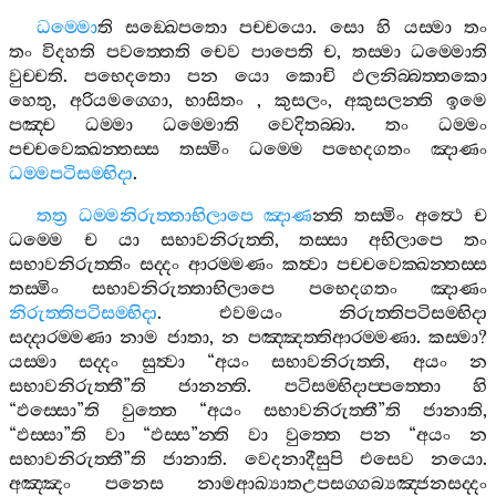
ධම‍්මො
ති
සඞ‍්ඛෙපතො
පච‍්චයො
.
සො
හි
යස‍්මා
තං
තං
විදහති
පවත‍්තෙති
චෙව
පාපෙති
ච
,
තස‍්මා
ධම‍්මොති
වුච‍්චති
.
පභෙදතො
පන
යො
කොචි
ඵලනිබ‍්බත‍්තකො
හෙතු
,
අරියමග‍්ගො
,
භාසිතං
,
කුසලං
,
අකුසලන‍්ති
ඉමෙ
පඤ‍්ච
ධම‍්මා
ධම‍්මොති
වෙදිතබ‍්බා
.
තං
ධම‍්මං
පච‍්චවෙක‍්ඛන‍්තස‍්ස
තස‍්මිං
ධම‍්මෙ
පභෙදගතං
ඤාණං
ධම‍්මපටිසම‍්භිදා
.
තත්‍ර
ධම‍්මනිරුත‍්තාභිලාපෙ
ඤාණ
න‍්ති
තස‍්මිං
අත්‍ථෙ
ච
ධම‍්මෙ
ච
යා
සභාවනිරුත‍්ති
,
තස‍්සා
අභිලාපෙ
තං
සභාවනිරුත‍්තිං
සද‍්දං
ආරම‍්මණං
කත්‍වා
පච‍්චවෙක‍්ඛන‍්තස‍්ස
තස‍්මිං
සභාවනිරුත‍්තාභිලාපෙ
පභෙදගතං
ඤාණං
නිරුත‍්තිපටිසම‍්භිදා
.
එවමයං
නිරුත‍්තිපටිසම‍්භිදා
සද‍්දාරම‍්මණා
නාම
ජාතා
,
න
පඤ‍්ඤත‍්තිආරම‍්මණා
.
කස‍්මා
?
යස‍්මා
සද‍්දං
සුත්‍වා
“
අයං
සභාවනිරුත‍්ති
,
අයං
න
සභාවනිරුත‍්තී
”
ති
ජානන‍්ති
.
පටිසම‍්භිදාප‍්පත‍්තො
හි
“
ඵස‍්සො
”
ති
වුත‍්තෙ
“
අයං
සභාවනිරුත‍්තී
”
ති
ජානාති
,
“
ඵස‍්සා
”
ති
වා
“
ඵස‍්ස
”
න‍්ති
වා
වුත‍්තෙ
පන
“
අයං
න
සභාවනිරුත‍්තී
”
ති
ජානාති
.
වෙදනාදීසුපි
එසෙව
නයො
.
අඤ‍්ඤං
පනෙස
නාමආඛ්‍යාතඋපසග‍්ගබ්‍යඤ‍්ජනසද‍්දං