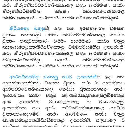
තථා
නිරුත‍්තිපච‍්චවෙක‍්ඛණකාලෙ
සද‍්දං
ආරම‍්මණං
කත්‍වා
නිරුත‍්තිපටිසම‍්භිදා
;
ඤාණං
පච‍්චවෙක‍්ඛණකාලෙ
සබ‍්බත්‍ථකඤාණං
ආරම‍්මණං
කත්‍වා
පටිභානපටිසම‍්භිදාති
.
කිරියතො
චතූසූ
ති
ඉදං
පන
අසෙක‍්ඛානං
වසෙන
වුත‍්තං
.
තෙසඤ‍්හි
ධම‍්මං
පච‍්චවෙක‍්ඛණකාලෙ
හෙට‍්ඨා
වුත‍්තං
පඤ‍්චප‍්පකාරං
ධම‍්මං
ආරම‍්මණං
කත්‍වා
චතූසු
ඤාණසම‍්පයුත‍්තකිරියචිත‍්තෙසු
ධම‍්මපටිසම‍්භිදා
උප‍්පජ‍්ජති
.
තථා
නිරුත‍්තිපච‍්චවෙක‍්ඛණකාලෙ
සද‍්දං
ආරම‍්මණං
කත්‍වා
නිරුත‍්තිපටිසම‍්භිදා
;
ඤාණං
පච‍්චවෙක‍්ඛණකාලෙ
සබ‍්බත්‍ථකඤාණං
ආරම‍්මණං
කත්‍වා
පටිභානපටිසම‍්භිදාති
.
අත්‍ථපටිසම‍්භිදා
එතෙසු
චෙව
උප‍්පජ‍්ජතී
ති
ඉදං
පන
සෙක‍්ඛාසෙක‍්ඛානං
වසෙන
වුත‍්තං
.
තථා
හි
සෙක‍්ඛානං
අත්‍ථපච‍්චවෙක‍්ඛණකාලෙ
හෙට‍්ඨා
වුත‍්තප‍්පභෙදං
අත්‍ථං
ආරම‍්මණං
කත්‍වා
චතූසු
ඤාණසම‍්පයුත‍්තකුසලචිත‍්තෙසු
අයං
උප‍්පජ‍්ජති
,
මග‍්ගඵලකාලෙ
ච
මග‍්ගඵලෙසු
.
අසෙක‍්ඛස‍්ස
පන
අත්‍ථං
පච‍්චවෙක‍්ඛණකාලෙ
හෙට‍්ඨා
වුත‍්තප‍්පභෙදමෙව
අත්‍ථං
ආරම‍්මණං
කත්‍වා
චතූසු
ඤාණසම‍්පයුත‍්තකිරියචිත‍්තෙසු
උප‍්පජ‍්ජති
,
ඵලකාලෙ
ච
උපරිමෙ
සාමඤ‍්ඤඵලෙති
.
එවමෙතා
සෙක‍්ඛාසෙක‍්ඛානං