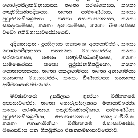
ගොරූපසීලකමනුස‍්සස‍්ස
,
තතො
සරණගතස‍්ස
,
තතො
පඤ‍්චසික‍්ඛාපදිකස‍්ස
,
තතො
සාමණෙරස‍්ස
,
තතො
පුථුජ‍්ජනභික‍්ඛුනො
,
තතො
සොතාපන‍්නස‍්ස
,
තතො
සකදාගාමිස‍්ස
,
තතො
අනාගාමිස‍්ස
,
තතො
ඛීණාසවස‍්ස
වධො
අතිමහාසාවජ‍්ජොයෙව
.
අදින‍්නාදානං
දුස‍්සීලස‍්ස
සන‍්තකෙ
අප‍්පසාවජ‍්ජං
,
තතො
ගොරූපසීලකස‍්ස
සන‍්තකෙ
මහාසාවජ‍්ජං
;
තතො
සරණගතස‍්ස
,
තතො
පඤ‍්චසික‍්ඛාපදිකස‍්ස
,
තතො
සාමණෙරස‍්ස
,
තතො
පුථුජ‍්ජනභික‍්ඛුනො
,
තතො
සොතාපන‍්නස‍්ස
,
තතො
සකදාගාමිස‍්ස
,
තතො
අනාගාමිස‍්ස
සන‍්තකෙ
මහාසාවජ‍්ජං
,
තතො
ඛීණාසවස‍්ස
සන‍්තකෙ
අතිමහාසාවජ‍්ජංයෙව
.
මිච‍්ඡාචාරො
දුස‍්සීලාය
ඉත්‍ථියා
වීතික‍්කමෙ
අප‍්පසාවජ‍්ජො
,
තතො
ගොරූපසීලකාය
මහාසාවජ‍්ජො
;
තතො
සරණගතාය
,
පඤ‍්චසික‍්ඛාපදිකාය
,
සාමණෙරියා
,
පුථුජ‍්ජනභික‍්ඛුනියා
,
සොතාපන‍්නාය
,
සකදාගාමිනියා
,
තතො
අනාගාමිනියා
වීතික‍්කමෙ
මහාසාවජ‍්ජො
,
ඛීණාසවාය
පන
භික‍්ඛුනියා
එකන‍්තමහාසාවජ‍්ජොව
.