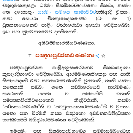
චතුභූමකකුසලා
ධම‍්මා
සික‍්ඛිතබ‍්බභාවතො
සික‍්ඛා
,
තස‍්මා
තෙ
දස‍්සෙතුං
යස‍්මිං
සමයෙ
කාමාවචර
න‍්තිආදි
වුත‍්තං
.
තත්‍ථ
හෙට‍්ඨා
චිත‍්තුප‍්පාදකණ‍්ඩෙ
(
ධ
·
ස
· 1)
වුත‍්තනයෙනෙව
පාළිං
විත්‍ථාරෙත්‍වා
අත්‍ථො
වෙදිතබ‍්බො
.
ඉධ
පන
මුඛමත‍්තමෙව
දස‍්සිතන‍්ති
.
අභිධම‍්මභාජනීයවණ‍්ණනා
.
පඤ‍්හාපුච‍්ඡකවණ‍්ණනා
පඤ‍්හාපුච‍්ඡකෙ
පාළිඅනුසාරෙනෙව
සික‍්ඛාපදානං
කුසලාදිභාවො
වෙදිතබ‍්බො
.
ආරම‍්මණත‍්තිකෙසු
පන
යානි
සික‍්ඛාපදානි
එත්‍ථ
සත‍්තාරම‍්මණානීති
වුත‍්තානි
,
තානි
යස‍්මා
සත‍්තොති
සඞ‍්ඛං
ගතෙ
සඞ‍්ඛාරෙයෙව
ආරම‍්මණං
කරොන‍්ති
,
යස‍්මා
ච
සබ‍්බානිපි
එතානි
සම‍්පත‍්තවිරතිවසෙනෙව
නිද‍්දිට‍්ඨානි
,
තස‍්මා
“
පරිත‍්තාරම‍්මණා
”
ති
ච
“
පච‍්චුප‍්පන‍්නාරම‍්මණා
”
ති
ච
වුත‍්තං
.
යතො
පන
විරමති
තස‍්ස
වත්‍ථුනො
අච‍්චන‍්තබහිද‍්ධත‍්තා
සබ‍්බෙසම‍්පි
බහිද‍්ධාරම‍්මණතා
වෙදිතබ‍්බාති
.
ඉමස‍්මිං
පන
සික‍්ඛාපදවිභඞ‍්ගෙ
සම‍්මාසම‍්බුද‍්ධෙන