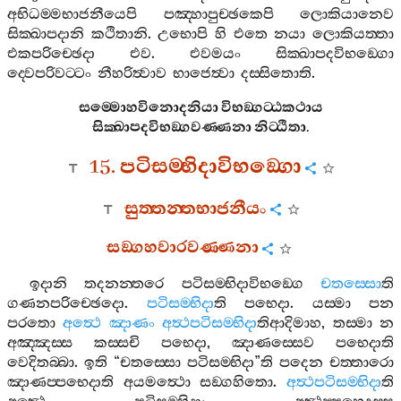
අභිධම‍්මභාජනීයෙපි
පඤ‍්හාපුච‍්ඡකෙපි
ලොකියානෙව
සික‍්ඛාපදානි
කථිතානි
.
උභොපි
හි
එතෙ
නයා
ලොකියත‍්තා
එකපරිච‍්ඡෙදා
එව
.
එවමයං
සික‍්ඛාපදවිභඞ‍්ගො
ද‍්වෙපරිවට‍්ටං
නීහරිත්‍වාව
භාජෙත්‍වා
දස‍්සිතොති
.
සම‍්මොහවිනොදනියා
විභඞ‍්ගට‍්ඨකථාය
සික‍්ඛාපදවිභඞ‍්ගවණ‍්ණනා
නිට‍්ඨිතා
.
15.
පටිසම‍්භිදාවිභඞ‍්ගො
සුත‍්තන‍්තභාජනීයං
සඞ‍්ගහවාරවණ‍්ණනා
ඉදානි
තදනන‍්තරෙ
පටිසම‍්භිදාවිභඞ‍්ගෙ
චතස‍්සො
ති
ගණනපරිච‍්ඡෙදො
.
පටිසම‍්භිදා
ති
පභෙදා
.
යස‍්මා
පන
පරතො
අත්‍ථෙ
ඤාණං
අත්‍ථපටිසම‍්භිදා
තිආදිමාහ
,
තස‍්මා
න
අඤ‍්ඤස‍්ස
කස‍්සචි
පභෙදා
,
ඤාණස‍්සෙව
පභෙදාති
වෙදිතබ‍්බා
.
ඉති
“
චතස‍්සො
පටිසම‍්භිදා
”
ති
පදෙන
චත‍්තාරො
ඤාණප‍්පභෙදාති
අයමත්‍ථො
සඞ‍්ගහිතො
.
අත්‍ථපටිසම‍්භිදා
ති