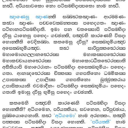
නත්‍ථි
.
අරියසාවකො
නො
පටිසම‍්භිදාප‍්පතො
නාම
නත්‍ථි
.
ඤාණෙසු
ඤාණ
න‍්ති
සබ‍්බත්‍ථකඤාණං
ආරම‍්මණං
කත්‍වා
ඤාණං
පච‍්චවෙක‍්ඛන‍්තස‍්ස
පභෙදගතං
ඤාණං
පටිභානපටිසම‍්භිදාති
.
ඉමා
පන
චතස‍්සොපි
පටිසම‍්භිදා
ද‍්වීසු
ඨානෙසු
පභෙදං
ගච‍්ඡන‍්ති
,
පඤ‍්චහි
කාරණෙහි
විසදා
හොන‍්තීති
වෙදිතබ‍්බා
.
කතමෙසු
ද‍්වීසු
?
සෙක‍්ඛභූමියඤ‍්ච
අසෙක‍්ඛභූමියඤ‍්ච
.
තත්‍ථ
සාරිපුත‍්තත්‍ථෙරස‍්ස
මහාමොග‍්ගල‍්ලානත්‍ථෙරස‍්ස
මහාකස‍්සපත්‍ථෙරස‍්ස
මහාකච‍්චායනත්‍ථෙරස‍්ස
මහාකොට‍්ඨිතත්‍ථෙරස‍්සාති
අසීතියාපි
මහාථෙරානං
පටිසම‍්භිදා
අසෙක‍්ඛභූමියං
පභෙදං
ගතා
.
ආනන්‍දත්‍ථෙරස‍්ස
චිත‍්තස‍්ස
ගහපතිනො
ධම‍්මිකස‍්ස
උපාසකස‍්ස
උපාලිස‍්ස
ගහපතිනො
ඛුජ‍්ජුත‍්තරාය
උපාසිකායාති
එවමාදීනං
පටිසම‍්භිදා
සෙක‍්ඛභූමියං
පභෙදං
ගතාති
ඉමාසු
ද‍්වීසු
භූමීසු
පභෙදං
ගච‍්ඡන‍්ති
.
කතමෙහි
පඤ‍්චහි
කාරණෙහි
පටිසම‍්භිදා
විසදා
හොන‍්තීති
?
අධිගමෙන
,
පරියත‍්තියා
,
සවනෙන
,
පරිපුච‍්ඡාය
,
පුබ‍්බයොගෙනාති
.
තත්‍ථ
‘
අධිගමො
’
නාම
අරහත‍්තං
.
තඤ‍්හි
පත‍්තස‍්ස
පටිසම‍්භිදා
විසදා
හොන‍්ති
.
‘
පරියත‍්ති
’
නාම