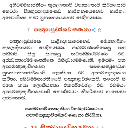
අභිධම‍්මභාජනීයං
කුසලතොපි
විපාකතොපි
කිරියතොපි
හෙට‍්ඨා
චිත‍්තුප‍්පාදකණ‍්ඩෙ
භාජිතනයෙනෙව
භාජිතං
.
අත්‍ථොපිස‍්ස
තත්‍ථ
වුත‍්තනයෙනෙව
වෙදිතබ‍්බො
.
පඤ‍්හාපුච‍්ඡකවණ‍්ණනා
පඤ‍්හාපුච‍්ඡකෙ
පාළිඅනුසාරෙනෙව
මෙත‍්තාදීනං
කුසලාදිභාවො
වෙදිතබ‍්බො
.
ආරම‍්මණත‍්තිකෙසු
පන
සබ‍්බාපි
තීසු
තිකෙසු
නවතබ‍්බාරම‍්මණා
එව
.
අජ‍්ඣත‍්තාරම‍්මණත‍්තිකෙ
බහිද‍්ධාරම‍්මණාති
.
ඉමස‍්මිං
පන
අප‍්පමඤ‍්ඤාවිභඞ‍්ගෙ
සම‍්මාසම‍්බුද‍්ධෙන
සුත‍්තන‍්තභාජනීයෙපි
ලොකියා
එව
අප‍්පමඤ‍්ඤායො
කථිතා
,
අභිධම‍්මභාජනීයෙපි
පඤ‍්හාපුච‍්ඡකෙපි
.
තයොපි
හි
එතෙ
නයා
ලොකියත‍්තා
එකපරිච‍්ඡෙදා
එව
.
එවමයං
අප‍්පමඤ‍්ඤාවිභඞ‍්ගොපි
තෙපරිවට‍්ටං
නීහරිත්‍වාව
භාජෙත්‍වා
දස‍්සිතොති
.
සම‍්මොහවිනොදනියා
විභඞ‍්ගට‍්ඨකථාය
අප‍්පමඤ‍්ඤාවිභඞ‍්ගවණ‍්ණනා
නිට‍්ඨිතා
.
14.
සික‍්ඛාපදවිභඞ‍්ගො