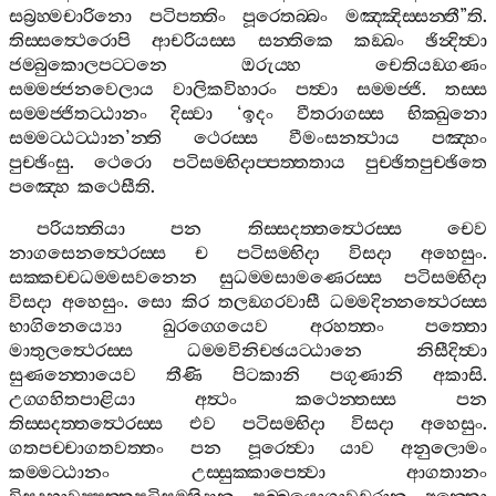
සබ්‍රහ‍්මචාරිනො
පටිපත‍්තිං
පූරෙතබ‍්බං
මඤ‍්ඤිස‍්සන‍්තී
”
ති
.
තිස‍්සත්‍ථෙරොපි
ආචරියස‍්ස
සන‍්තිකෙ
කඞ‍්ඛං
ඡින්‍දිත්‍වා
ජම‍්බුකොලපට‍්ටනෙ
ඔරුය‍්හ
චෙතියඞ‍්ගණං
සම‍්මජ‍්ජනවෙලාය
වාලිකවිහාරං
පත්‍වා
සම‍්මජ‍්ජි
.
තස‍්ස
සම‍්මජ‍්ජිතට‍්ඨානං
දිස‍්වා
‘
ඉදං
වීතරාගස‍්ස
භික‍්ඛුනො
සම‍්මට‍්ඨට‍්ඨාන
’
න‍්ති
ථෙරස‍්ස
වීමංසනත්‍ථාය
පඤ‍්හං
පුච‍්ඡිංසු
.
ථෙරො
පටිසම‍්භිදාප‍්පත‍්තතාය
පුච‍්ඡිතපුච‍්ඡිතෙ
පඤ‍්හෙ
කථෙසීති
.
පරියත‍්තියා
පන
තිස‍්සදත‍්තත්‍ථෙරස‍්ස
චෙව
නාගසෙනත්‍ථෙරස‍්ස
ච
පටිසම‍්භිදා
විසදා
අහෙසුං
.
සක‍්කච‍්චධම‍්මසවනෙන
සුධම‍්මසාමණෙරස‍්ස
පටිසම‍්භිදා
විසදා
අහෙසුං
.
සො
කිර
තලඞ‍්ගරවාසී
ධම‍්මදින‍්නත්‍ථෙරස‍්ස
භාගිනෙය්‍යො
ඛුරග‍්ගෙයෙව
අරහත‍්තං
පත‍්තො
මාතුලත්‍ථෙරස‍්ස
ධම‍්මවිනිච‍්ඡයට‍්ඨානෙ
නිසීදිත්‍වා
සුණන‍්තොයෙව
තීණි
පිටකානි
පගුණානි
අකාසි
.
උග‍්ගහිතපාළියා
අත්‍ථං
කථෙන‍්තස‍්ස
පන
තිස‍්සදත‍්තත්‍ථෙරස‍්ස
එව
පටිසම‍්භිදා
විසදා
අහෙසුං
.
ගතපච‍්චාගතවත‍්තං
පන
පූරෙත්‍වා
යාව
අනුලොමං
කම‍්මට‍්ඨානං
උස‍්සුක‍්කාපෙත්‍වා
ආගතානං