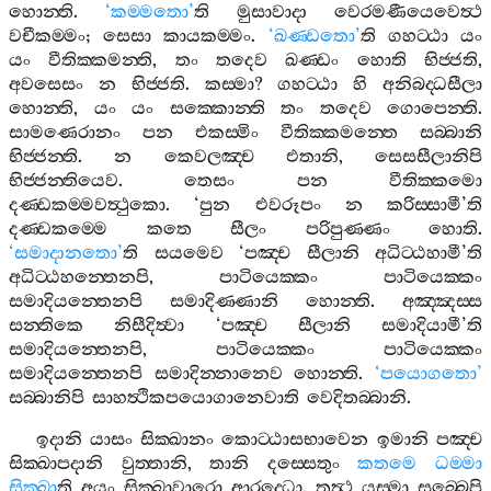
හොන‍්ති
.
‘
කම‍්මතො
’
ති
මුසාවාදා
වෙරමණීයෙවෙත්‍ථ
වචීකම‍්මං
;
සෙසා
කායකම‍්මං
.
‘
ඛණ‍්ඩතො
’
ති
ගහට‍්ඨා
යං
යං
වීතික‍්කමන‍්ති
,
තං
තදෙව
ඛණ‍්ඩං
හොති
භිජ‍්ජති
,
අවසෙසං
න
භිජ‍්ජති
.
කස‍්මා
?
ගහට‍්ඨා
හි
අනිබද‍්ධසීලා
හොන‍්ති
,
යං
යං
සක‍්කොන‍්ති
තං
තදෙව
ගොපෙන‍්ති
.
සාමණෙරානං
පන
එකස‍්මිං
වීතික‍්කමන‍්තෙ
සබ‍්බානි
භිජ‍්ජන‍්ති
.
න
කෙවලඤ‍්ච
එතානි
,
සෙසසීලානිපි
භිජ‍්ජන‍්තියෙව
.
තෙසං
පන
වීතික‍්කමො
දණ‍්ඩකම‍්මවත්‍ථුකො
. ‘
පුන
එවරූපං
න
කරිස‍්සාමී
’
ති
දණ‍්ඩකම‍්මෙ
කතෙ
සීලං
පරිපුණ‍්ණං
හොති
.
‘
සමාදානතො
’
ති
සයමෙව
‘
පඤ‍්ච
සීලානි
අධිට‍්ඨහාමී
’
ති
අධිට‍්ඨහන‍්තෙනපි
,
පාටියෙක‍්කං
පාටියෙක‍්කං
සමාදියන‍්තෙනපි
සමාදිණ‍්ණානි
හොන‍්ති
.
අඤ‍්ඤස‍්ස
සන‍්තිකෙ
නිසීදිත්‍වා
‘
පඤ‍්ච
සීලානි
සමාදියාමී
’
ති
සමාදියන‍්තෙනපි
,
පාටියෙක‍්කං
පාටියෙක‍්කං
සමාදියන‍්තෙනපි
සමාදින‍්නානෙව
හොන‍්ති
.
‘
පයොගතො
’
සබ‍්බානිපි
සාහත්‍ථිකපයොගානෙවාති
වෙදිතබ‍්බානි
.
ඉදානි
යාසං
සික‍්ඛානං
කොට‍්ඨාසභාවෙන
ඉමානි
පඤ‍්ච
සික‍්ඛාපදානි
වුත‍්තානි
,
තානි
දස‍්සෙතුං
කතමෙ
ධම‍්මා
සික‍්ඛා
ති
අයං
සික‍්ඛාවාරො
ආරද‍්ධො
.
තත්‍ථ
යස‍්මා
සබ‍්බෙපි