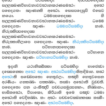
අත්‍ථෙ
පටිසම‍්භිදා
;
අත්‍ථප‍්පභෙදස‍්ස
සල‍්ලක‍්ඛණවිභාවනාවවත්‍ථානකරණසමත්‍ථං
අත්‍ථෙ
පභෙදගතං
ඤාණන‍්ති
අත්‍ථො
.
සෙසපදෙසුපි
එසෙව
නයො
.
ධම‍්මප‍්පභෙදස‍්ස
හි
සල‍්ලක‍්ඛණවිභාවනාවවත්‍ථානකරණසමත්‍ථං
ධම‍්මෙ
පභෙදගතං
ඤාණං
ධම‍්මපටිසම‍්භිදා
නාම
.
නිරුත‍්තිප‍්පභෙදස‍්ස
සල‍්ලක‍්ඛණවිභාවනාවවත්‍ථානකරණසමත්‍ථං
නිරුත‍්තාභිලාපෙ
පභෙදගතං
ඤාණං
නිරුත‍්තිපටිසම‍්භිදා
නාම
.
පටිභානප‍්පභෙදස‍්ස
සල‍්ලක‍්ඛණවිභාවනාවවත්‍ථානකරණසමත්‍ථං
පටිභානෙ
පභෙදගතං
ඤාණං
පටිභානපටිසම‍්භිදා
නාම
.
ඉදානි
යථානික‍්ඛිත‍්තා
පටිසම‍්භිදා
භාජෙත්‍වා
දස‍්සෙන‍්තො
අත්‍ථෙ
ඤාණං
අත්‍ථපටිසම‍්භිදා
තිආදිමාහ
.
තත්‍ථ
අත්‍ථො
ති
සඞ‍්ඛෙපතො
හෙතුඵලං
.
තඤ‍්හි
හෙතුවසෙන
අරණීයං
ගන‍්තබ‍්බං
පත‍්තබ‍්බං
,
තස‍්මා
අත්‍ථොති
වුච‍්චති
.
පභෙදතො
පන
යංකිඤ‍්චි
පච‍්චයසමුප‍්පන‍්නං
,
නිබ‍්බානං
,
භාසිතත්‍ථො
,
විපාකො
,
කිරියාති
ඉමෙ
පඤ‍්ච
ධම‍්මා
අත්‍ථොති
වෙදිතබ‍්බා
.
තං
අත්‍ථං
පච‍්චවෙක‍්ඛන‍්තස‍්ස
තස‍්මිං
අත්‍ථෙ
පභෙදගතං
ඤාණං
අත්‍ථපටිසම‍්භිදා
.