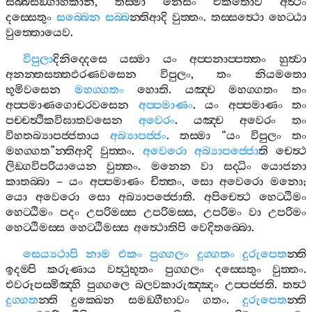
සබ‍්බසඞ‍්ගාහිකානි
,
තස‍්මා
නෙසං
එකතොව
අත්‍ථං
දස‍්සෙතුං
සබ‍්බෙන
සබ‍්බ
න‍්තිආදි
වුත‍්තං
.
තස‍්සත්‍ථො
හෙට‍්ඨා
වුත‍්තොයෙව
.
විපුලා
දිනිද‍්දෙසෙ
යස‍්මා
යං
අප‍්පනාප‍්පත‍්තං
හුත්‍වා
අනන‍්තසත‍්තඵරණවසෙන
විපුලං
,
තං
නියමතො
භූමිවසෙන
මහග‍්ගතං
හොති
.
යඤ‍්ච
මහග‍්ගතං
තං
අප‍්පමාණගොචරවසෙන
අප‍්පමාණං
.
යං
අප‍්පමාණං
තං
පච‍්චත්‍ථිකවිඝාතවසෙන
අවෙරං
.
යඤ‍්ච
අවෙරං
තං
විහතබ්‍යාපජ‍්ජතාය
අබ්‍යාපජ‍්ජං
.
තස‍්මා
“
යං
විපුලං
තං
මහග‍්ගත
”
න‍්තිආදි
වුත‍්තං
.
අවෙරො
අබ්‍යාපජ‍්ජො
ති
චෙත්‍ථ
ලිඞ‍්ගවිපරියායෙන
වුත‍්තං
.
මනෙන
වා
සද‍්ධිං
යොජනා
කාතබ‍්බා
–
යං
අප‍්පමාණං
චිත‍්තං
,
සො
අවෙරො
මනො
;
යො
අවෙරො
සො
අබ්‍යාපජ‍්ජොති
.
අපිචෙත්‍ථ
හෙට‍්ඨිමං
හෙට‍්ඨිමං
පදං
උපරිමස‍්ස
උපරිමස‍්ස
,
උපරිමං
වා
උපරිමං
හෙට‍්ඨිමස‍්ස
හෙට‍්ඨිමස‍්ස
අත්‍ථොතිපි
වෙදිතබ‍්බො
.
සෙය්‍යථාපි
නාම
එකං
පුග‍්ගලං
දුග‍්ගතං
දුරුපෙත
න‍්ති
ඉදම‍්පි
කරුණාය
වත්‍ථුභූතං
පුග‍්ගලං
දස‍්සෙතුං
වුත‍්තං
.
එවරූපස‍්මිඤ‍්හි
පුග‍්ගලෙ
බලවකාරුඤ‍්ඤං
උප‍්පජ‍්ජති
.
තත්‍ථ
දුග‍්ගත
න‍්ති
දුක‍්ඛෙන
සමඞ‍්ගීභාවං
ගතං
.
දුරුපෙත
න‍්ති