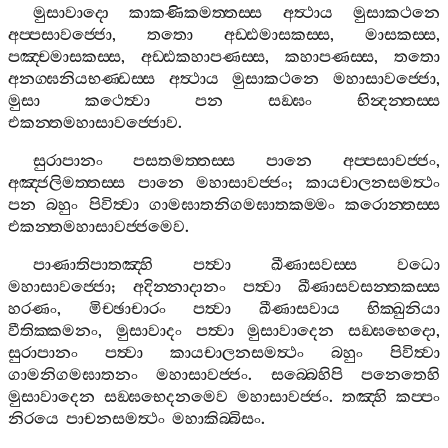
මුසාවාදො
කාකණිකමත‍්තස‍්ස
අත්‍ථාය
මුසාකථනෙ
අප‍්පසාවජ‍්ජො
,
තතො
අඩ‍්ඪමාසකස‍්ස
,
මාසකස‍්ස
,
පඤ‍්චමාසකස‍්ස
,
අඩ‍්ඪකහාපණස‍්ස
,
කහාපණස‍්ස
,
තතො
අනග‍්ඝනියභණ‍්ඩස‍්ස
අත්‍ථාය
මුසාකථනෙ
මහාසාවජ‍්ජො
,
මුසා
කථෙත්‍වා
පන
සඞ‍්ඝං
භින්‍දන‍්තස‍්ස
එකන‍්තමහාසාවජ‍්ජොව
.
සුරාපානං
පසතමත‍්තස‍්ස
පානෙ
අප‍්පසාවජ‍්ජං
,
අඤ‍්ජලිමත‍්තස‍්ස
පානෙ
මහාසාවජ‍්ජං
;
කායචාලනසමත්‍ථං
පන
බහුං
පිවිත්‍වා
ගාමඝාතනිගමඝාතකම‍්මං
කරොන‍්තස‍්ස
එකන‍්තමහාසාවජ‍්ජමෙව
.
පාණාතිපාතඤ‍්හි
පත්‍වා
ඛීණාසවස‍්ස
වධො
මහාසාවජ‍්ජො
;
අදින‍්නාදානං
පත්‍වා
ඛීණාසවසන‍්තකස‍්ස
හරණං
,
මිච‍්ඡාචාරං
පත්‍වා
ඛීණාසවාය
භික‍්ඛුනියා
වීතික‍්කමනං
,
මුසාවාදං
පත්‍වා
මුසාවාදෙන
සඞ‍්ඝභෙදො
,
සුරාපානං
පත්‍වා
කායචාලනසමත්‍ථං
බහුං
පිවිත්‍වා
ගාමනිගමඝාතනං
මහාසාවජ‍්ජං
.
සබ‍්බෙහිපි
පනෙතෙහි
මුසාවාදෙන
සඞ‍්ඝභෙදනමෙව
මහාසාවජ‍්ජං
.
තඤ‍්හි
කප‍්පං
නිරයෙ
පාචනසමත්‍ථං
මහාකිබ‍්බිසං
.