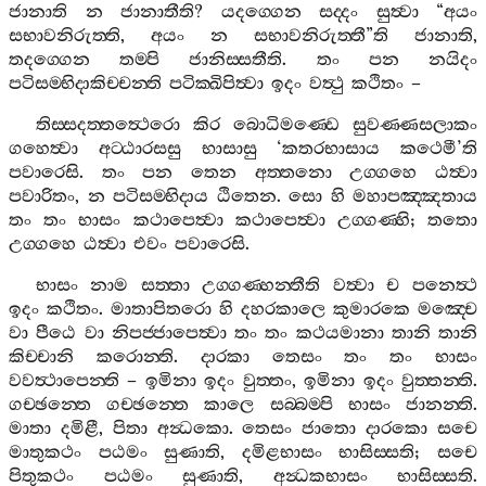
ජානාති
න
ජානාතීති
?
යදග‍්ගෙන
සද‍්දං
සුත්‍වා
“
අයං
සභාවනිරුත‍්ති
,
අයං
න
සභාවනිරුත‍්තී
”
ති
ජානාති
,
තදග‍්ගෙන
තම‍්පි
ජානිස‍්සතීති
.
තං
පන
නයිදං
පටිසම‍්භිදාකිච‍්චන‍්ති
පටික‍්ඛිපිත්‍වා
ඉදං
වත්‍ථු
කථිතං
–
තිස‍්සදත‍්තත්‍ථෙරො
කිර
බොධිමණ‍්ඩෙ
සුවණ‍්ණසලාකං
ගහෙත්‍වා
අට‍්ඨාරසසු
භාසාසු
‘
කතරභාසාය
කථෙමී
’
ති
පවාරෙසි
.
තං
පන
තෙන
අත‍්තනො
උග‍්ගහෙ
ඨත්‍වා
පවාරිතං
,
න
පටිසම‍්භිදාය
ඨිතෙන
.
සො
හි
මහාපඤ‍්ඤතාය
තං
තං
භාසං
කථාපෙත්‍වා
කථාපෙත්‍වා
උග‍්ගණ‍්හි
;
තතො
උග‍්ගහෙ
ඨත්‍වා
එවං
පවාරෙසි
.
භාසං
නාම
සත‍්තා
උග‍්ගණ‍්හන‍්තීති
වත්‍වා
ච
පනෙත්‍ථ
ඉදං
කථිතං
.
මාතාපිතරො
හි
දහරකාලෙ
කුමාරකෙ
මඤ‍්චෙ
වා
පීඨෙ
වා
නිපජ‍්ජාපෙත්‍වා
තං
තං
කථයමානා
තානි
තානි
කිච‍්චානි
කරොන‍්ති
.
දාරකා
තෙසං
තං
තං
භාසං
වවත්‍ථාපෙන‍්ති
–
ඉමිනා
ඉදං
වුත‍්තං
,
ඉමිනා
ඉදං
වුත‍්තන‍්ති
.
ගච‍්ඡන‍්තෙ
ගච‍්ඡන‍්තෙ
කාලෙ
සබ‍්බම‍්පි
භාසං
ජානන‍්ති
.
මාතා
දමිළී
,
පිතා
අන්‍ධකො
.
තෙසං
ජාතො
දාරකො
සචෙ
මාතුකථං
පඨමං
සුණාති
,
දමිළභාසං
භාසිස‍්සති
;
සචෙ
පිතුකථං
පඨමං
සුණාති
,
අන්‍ධකභාසං
භාසිස‍්සති
.