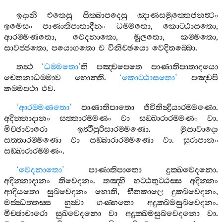
ඉදානි
එතෙසු
සික‍්ඛාපදෙසු
ඤාණසමුත‍්තෙජනත්‍ථං
ඉමෙසං
පාණාතිපාතාදීනං
ධම‍්මතො
,
කොට‍්ඨාසතො
,
ආරම‍්මණතො
,
වෙදනාතො
,
මූලතො
,
කම‍්මතො
,
සාවජ‍්ජතො
,
පයොගතො
ච
විනිච‍්ඡයො
වෙදිතබ‍්බො
.
තත්‍ථ
‘
ධම‍්මතො
’
ති
පඤ‍්චපෙතෙ
පාණාතිපාතාදයො
චෙතනාධම‍්මාව
හොන‍්ති
.
‘
කොට‍්ඨාසතො
’
පඤ‍්චපි
කම‍්මපථා
එව
.
‘
ආරම‍්මණතො
’
පාණාතිපාතො
ජීවිතින්‍ද්‍රියාරම‍්මණො
.
අදින‍්නාදානං
සත‍්තාරම‍්මණං
වා
සඞ‍්ඛාරාරම‍්මණං
වා
.
මිච‍්ඡාචාරො
ඉත්‍ථිපුරිසාරම‍්මණො
.
මුසාවාදො
සත‍්තාරම‍්මණො
වා
සඞ‍්ඛාරාරම‍්මණො
වා
.
සුරාපානං
සඞ‍්ඛාරාරම‍්මණං
.
‘
වෙදනාතො
’
පාණාතිපාතො
දුක‍්ඛවෙදනො
.
අදින‍්නාදානං
තිවෙදනං
.
තඤ‍්හි
හට‍්ඨතුට‍්ඨස‍්ස
අදින‍්නං
ආදියතො
සුඛවෙදනං
හොති
,
භීතකාලෙ
දුක‍්ඛවෙදනං
,
මජ‍්ඣත‍්තස‍්ස
හුත්‍වා
ගණ‍්හතො
අදුක‍්ඛමසුඛවෙදනං
.
මිච‍්ඡාචාරො
සුඛවෙදනො
වා
අදුක‍්ඛමසුඛවෙදනො
වා
.