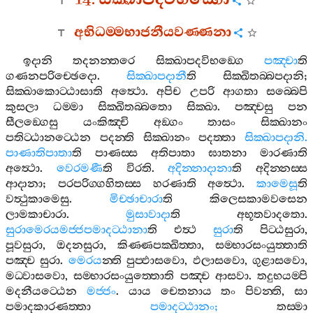
අභිධම‍්මභාජනීයවණ‍්ණනා
ඉදානි
තදනන‍්තරෙ
සික‍්ඛාපදවිභඞ‍්ගෙ
පඤ‍්චා
ති
ගණනපරිච‍්ඡෙදො
.
සික‍්ඛාපදානී
ති
සික‍්ඛිතබ‍්බපදානි
;
සික‍්ඛාකොට‍්ඨාසාති
අත්‍ථො
.
අපිච
උපරි
ආගතා
සබ‍්බෙපි
කුසලා
ධම‍්මා
සික‍්ඛිතබ‍්බතො
සික‍්ඛා
.
පඤ‍්චසු
පන
සීලඞ‍්ගෙසු
යංකිඤ‍්චි
අඞ‍්ගං
තාසං
සික‍්ඛානං
පතිට‍්ඨානට‍්ඨෙන
පදන‍්ති
සික‍්ඛානං
පදත‍්තා
සික‍්ඛාපදානි
.
පාණාතිපාතා
ති
පාණස‍්ස
අතිපාතා
ඝාතනා
මාරණාති
අත්‍ථො
.
වෙරමණී
ති
විරති
.
අදින‍්නාදානා
ති
අදින‍්නස‍්ස
ආදානා
;
පරපරිග‍්ගහිතස‍්ස
හරණාති
අත්‍ථො
.
කාමෙසූ
ති
වත්‍ථුකාමෙසු
.
මිච‍්ඡාචාරා
ති
කිලෙසකාමවසෙන
ලාමකාචාරා
.
මුසාවාදා
ති
අභූතවාදතො
.
සුරාමෙරයමජ‍්ජපමාදට‍්ඨානා
ති
එත්‍ථ
සුරා
ති
පිට‍්ඨසුරා
,
පූවසුරා
,
ඔදනසුරා
,
කිණ‍්ණපක‍්ඛිත‍්තා
,
සම‍්භාරසංයුත‍්තාති
පඤ‍්ච
සුරා
.
මෙරය
න‍්ති
පුප‍්ඵාසවො
,
ඵලාසවො
,
ගුළාසවො
,
මධ‍්වාසවො
,
සම‍්භාරසංයුත‍්තොති
පඤ‍්ච
ආසවා
.
තදුභයම‍්පි
මදනීයට‍්ඨෙන
මජ‍්ජං
.
යාය
චෙතනාය
තං
පිවන‍්ති
,
සා
පමාදකාරණත‍්තා
පමාදට‍්ඨානං
;
තස‍්මා