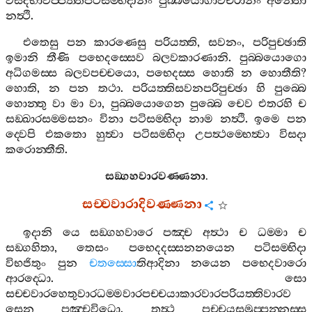
විසදභාවප‍්පත‍්තපටිසම‍්භිදානං
පුබ‍්බයොගාවචරානං
අන‍්තො
නත්‍ථි
.
එතෙසු
පන
කාරණෙසු
පරියත‍්ති
,
සවනං
,
පරිපුච‍්ඡාති
ඉමානි
තීණි
පභෙදස‍්සෙව
බලවකාරණානි
.
පුබ‍්බයොගො
අධිගමස‍්ස
බලවපච‍්චයො
,
පභෙදස‍්ස
හොති
න
හොතීති
?
හොති
,
න
පන
තථා
.
පරියත‍්තිසවනපරිපුච‍්ඡා
හි
පුබ‍්බෙ
හොන‍්තු
වා
මා
වා
,
පුබ‍්බයොගෙන
පුබ‍්බෙ
චෙව
එතරහි
ච
සඞ‍්ඛාරසම‍්මසනං
විනා
පටිසම‍්භිදා
නාම
නත්‍ථි
.
ඉමෙ
පන
ද‍්වෙපි
එකතො
හුත්‍වා
පටිසම‍්භිදා
උපත්‍ථම‍්භෙත්‍වා
විසදා
කරොන‍්තීති
.
සඞ‍්ගහවාරවණ‍්ණනා
.
සච‍්චවාරාදිවණ‍්ණනා
ඉදානි
යෙ
සඞ‍්ගහවාරෙ
පඤ‍්ච
අත්‍ථා
ච
ධම‍්මා
ච
සඞ‍්ගහිතා
,
තෙසං
පභෙදදස‍්සනනයෙන
පටිසම‍්භිදා
විභජිතුං
පුන
චතස‍්සො
තිආදිනා
නයෙන
පභෙදවාරො
ආරද‍්ධො
.
සො
සච‍්චවාරහෙතුවාරධම‍්මවාරපච‍්චයාකාරවාරපරියත‍්තිවාරව
සෙන
පඤ‍්චවිධො
.
තත්‍ථ
පච‍්චයසමුප‍්පන‍්නස‍්ස