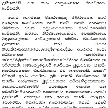
උභින‍්නම‍්පි
පන
කථං
අස‍්සුණන‍්තො
මාගධභාසං
භාසිස‍්සති
.
යොපි
අගාමකෙ
මහාරඤ‍්ඤෙ
නිබ‍්බත‍්තො
,
තත්‍ථ
අඤ‍්ඤො
කථෙන‍්තො
නාම
නත්‍ථි
,
සොපි
අත‍්තනො
ධම‍්මතාය
වචනං
සමුට‍්ඨාපෙන‍්තො
මාගධභාසමෙව
භාසිස‍්සති
.
නිරයෙ
,
තිරච‍්ඡානයොනියං
,
පෙත‍්තිවිසයෙ
,
මනුස‍්සලොකෙ
,
දෙවලොකෙති
සබ‍්බත්‍ථ
මාගධභාසාව
උස‍්සන‍්නා
.
තත්‍ථ
සෙසා
ඔට‍්ටකිරාතඅන්‍ධකයොනකදමිළභාසාදිකා
අට‍්ඨාරස
භාසා
පරිවත‍්තන‍්ති
.
අයමෙවෙකා
යථාභුච‍්චබ්‍රහ‍්මවොහාරඅරියවොහාරසඞ‍්ඛාතා
මාගධභාසා
න
පරිවත‍්තති
.
සම‍්මාසබුද‍්ධොපි
තෙපිටකං
බුද‍්ධවචනං
තන‍්තිං
ආරොපෙන‍්තො
මාගධභාසාය
එව
ආරොපෙසි
.
කස‍්මා
?
එවඤ‍්හි
අත්‍ථං
ආහරිතුං
සුඛං
හොති
.
මාගධභාසාය
හි
තන‍්තිං
ආරුළ‍්හස‍්ස
බුද‍්ධවචනස‍්ස
පටිසම‍්භිදාප‍්පත‍්තානං
සොතපථාගමනමෙව
පපඤ‍්චො
;
සොතෙ
පන
සඞ‍්ඝට‍්ටිතමත‍්තෙයෙව
නයසතෙන
නයසහස‍්සෙන
අත්‍ථො
උපට‍්ඨාති
.
අඤ‍්ඤාය
පන
භාසාය
තන‍්තිං
ආරුළ‍්හං
පොථෙත්‍වා
පොථෙත්‍වා
උග‍්ගහෙතබ‍්බං
හොති
.
බහුම‍්පි
උග‍්ගහෙත්‍වා
පන
පුථුජ‍්ජනස‍්ස
පටිසම‍්භිදාප‍්පත‍්ති
නාම