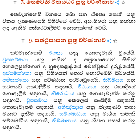
3. තෙවෙනි විනයධර සූත්‍ර වර්ණනාව
තෙවැන්නෙහි විනයෙ ඛො පන ඨිතො හොති යනු
විනය ලක්‍ෂණයෙහි පිහිටියේ වෙයි, අසංහීරො යනු ගන්නා
ලද ගැනීම අත්හරවාලීමට නොහැක්කේ වෙයි.
9. සත්ථුසාසන සූත්‍ර වර්ණනාව
නවවැන්නෙහි
එකො
යනු නොදෙවැනි වූයේයි.
වූපකට්ඨො
යනු කයින් ද සමූහයාගෙන් සිතින්
කෙලෙසුන්ගෙන් ද හුදෙකළාවූයේ වෙන්වූයේ දුරුවූයේයි,
අප්පමත්තො
යනු සිහියෙන් තොර නොවීමෙහි සිටියේයි,
පහිතත්තො
යනු අධිෂ්ඨාන පරවශවූයේයි,
නිබ්බිදාය
යනු
භවයෙහි උකටලීවීම සඳහායි,
විරාගාය
යනු රාගාදියේ
නොඇලීම සඳහායි,
නිරොධාය
යනු නොපැවැත්ම කරනු
සඳහායි.
වූපසමාය
යනු කෙලෙස් සංසිඳීම සඳහායි,
නොපැවැත්ම සඳහායි,
අභිඤ්ඤාය
යනු තිලකුණට නඟා
මනාව දැනීම සඳහායි,
සම්බොධාය
යනු මාර්‍ගය නමැති
සම්බෝධිය සඳහායි,
නිබ්බානාය
යනු නිවන පසක් කරනු
සඳහායි.