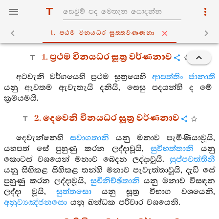
1. පඨම විනයධර සුත‍්තවණ‍්ණනා
1. ප්‍රථම විනයධර සූත්‍ර වර්ණනාව
අටවැනි වර්ගයෙහි ප්‍රථම සූත්‍රයෙහි
ආපත්තිං ජානාතී
යනු ඇවතම ඇවැතැයි දනියි, සෙසු පදයන්හි ද මේ
ක්‍රමයමයි.
2. දෙවෙනි විනයධර සූත්‍ර වර්ණනාව
දෙවැන්නෙහි
සවාගතානි
යනු මනාව පැමිණියාවූයි,
යහපත් සේ පුහුණු කරන ලද්දාවූයි,
සුවිභත්තානි
යනු
කොටස් වශයෙන් මනාව බෙදන ලද්දාවූයි.
සුප්පචත්තිනී
යනු සිහිකළ සිහිකළ තන්හි මනාව පැවැත්තාවූයි, දැඩි සේ
පුහුණු කරන ලද්දාවූයි,
සුචිනිච්ඡිතානි
යනු මනාව විසඳන
ලද්දා වූයි,
සුත්තසො
යනු සූත්‍ර විභාග වශයෙනි,
අනුව්‍යඤ්ජනසො
යනු ඛන්ධක පරිවාර වශයෙනි.