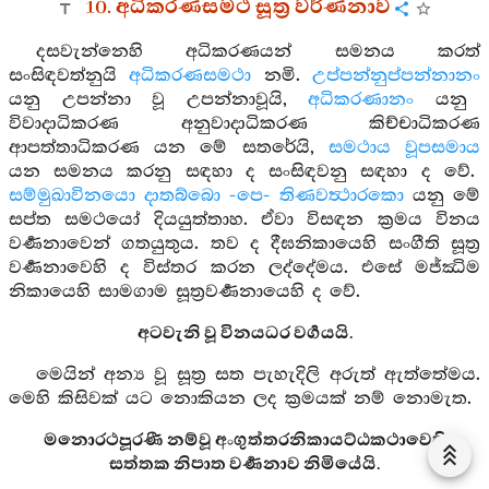
10. අධිකරණසමථ සූත්‍ර වර්ණනාව
දසවැන්නෙහි අධිකරණයන් සමනය කරත්
සංසිඳවත්නුයි
අධිකරණසමථා
නමි.
උප්පන්නුප්පන්නානං
යනු උපන්නා වූ උපන්නාවූයි,
අධිකරණානං
යනු
විවාදාධිකරණ අනුවාදාධිකරණ කිච්චාධිකරණ
ආපත්තාධිකරණ යන මේ සතරේයි,
සමථාය වූපසමාය
යන සමනය කරනු සඳහා ද සංසිඳවනු සඳහා ද වේ.
සම්මුඛාවිනයො දාතබ්බො -පෙ- තිණවත්‍ථාරකො
යනු මේ
සප්ත සමථයෝ දියයුත්තාහ. ඒවා විසඳන ක්‍රමය විනය
වර්‍ණනාවෙන් ගතයුතුය. තව ද දීඝනිකායෙහි සංගීති සූත්‍ර
වර්‍ණනාවෙහි ද විස්තර කරන ලද්දේමය. එසේ මජ්ඣිම
නිකායෙහි සාමගාම සූත්‍රවර්‍ණනායෙහි ද වේ.
අටවැනි වූ විනයධර වර්‍ගයයි.
මෙයින් අන්‍ය වූ සූත්‍ර සත පැහැදිලි අරුත් ඇත්තේමය.
මෙහි කිසිවක් යට නොකියන ලද ක්‍රමයක් නම් නොමැත.
මනොරථපූරණී නම්වූ අංගුත්තරනිකායට්ඨකථාවෙහි
සත්තක නිපාත වර්‍ණනාව නිමියේයි.