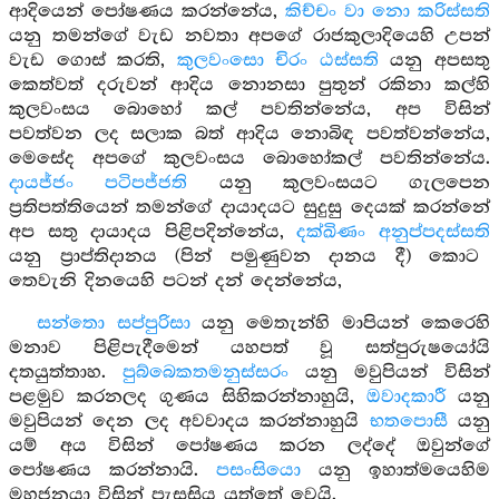
ආදියෙන් පෝෂණය කරන්නේය,
කිච්චං වා නො කරිස්සති
යනු තමන්ගේ වැඩ නවතා අපගේ රාජකුලාදියෙහි උපන්
වැඩ ගොස් කරති,
කුලවංසො චිරං ඨස්සති
යනු අපසතු
කෙත්වත් දරුවන් ආදිය නොනසා පුතුන් රකිනා කල්හි
කුලවංසය බොහෝ කල් පවතින්නේය, අප විසින්
පවත්වන ලද සලාක බත් ආදිය නොබිඳ පවත්වන්නේය,
මෙසේද අපගේ කුලවංසය බොහෝකල් පවතින්නේය.
දායජ්ජං පටිපජ්ජති
යනු කුලවංසයට ගැලපෙන
ප්‍රතිපත්තියෙන් තමන්ගේ දායාදයට සුදුසු දෙයක් කරන්නේ
අප සතු දායාදය පිළිපදින්නේය,
දක්ඛිණං අනුප්පදස්සති
යනු ප්‍රාප්තිදානය (පින් පමුණුවන දානය දී) කොට
තෙවැනි දිනයෙහි පටන් දන් දෙන්නේය,
සන්තො සප්පුරිසා
යනු මෙතැන්හි මාපියන් කෙරෙහි
මනාව පිළිපැදීමෙන් යහපත් වූ සත්පුරුෂයෝයි
දතයුත්තාහ.
පුබ්බෙකතමනුස්සරං
යනු මවුපියන් විසින්
පළමුව කරනලද ගුණය සිහිකරන්නාහුයි,
ඔවාදකාරී
යනු
මවුපියන් දෙන ලද අවවාදය කරන්නාහුයි
භතපොසී
යනු
යම් අය විසින් පෝෂණය කරන ලද්දේ ඔවුන්ගේ
පෝෂණය කරන්නායි.
පසංසියො
යනු ඉහාත්මයෙහිම
මහජනයා විසින් පැසසිය යුත්තේ වෙයි.