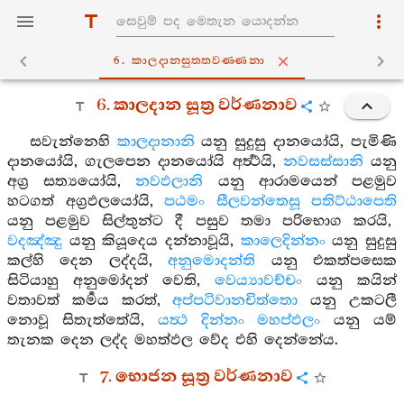
6. කාලදානසුත‍්තවණ‍්ණනා
6. කාලදාන සූත්‍ර වර්ණනාව
සවැන්නෙහි
කාලදානානි
යනු සුදුසු දානයෝයි, පැමිණි
දානයෝයි, ගැලපෙන දානයෝයි අර්‍ත්‍ථයි,
නවසස්සානි
යනු
අග්‍ර සත්‍යයෝයි,
නවඵලානි
යනු ආරාමයෙන් පළමුව
හටගත් අග්‍රඵලයෝයි,
පඨමං සීලවන්තෙසූ පතිට්ඨාපෙති
යනු පළමුව සිල්තුන්ට දී පසුව තමා පරිභොග කරයි,
වදඤ්ඤු
යනු කියූදෙය දන්නාවූයි,
කාලෙදින්නං
යනු සුදුසු
කල්හි දෙන ලද්දයි,
අනුමොදන්ති
යනු එකත්පසෙක
සිටියාහු අනුමෝදන් වෙති,
වෙය්‍යාවච්චං
යනු කයින්
වතාවත් කර්‍මය කරත්,
අප්පටිවානචිත්තො
යනු උකටලී
නොවූ සිතැත්තේයි,
යත්‍ථ දින්නං මහප්ඵලං
යනු යම්
තැනක දෙන ලද්ද මහත්ඵල වේද එහි දෙන්නේය.
7. භොජන සූත්‍ර වර්ණනාව