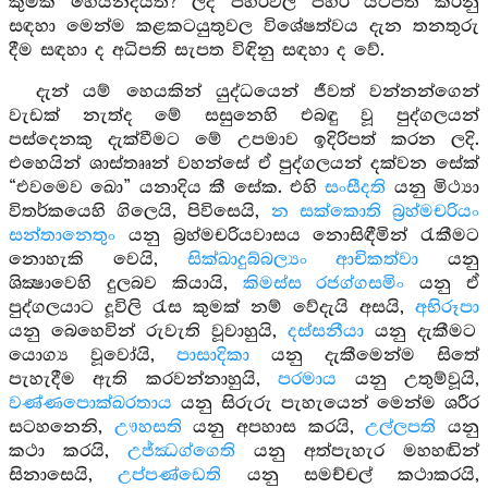
කුමක් හෙයින්දයත්? ලද පහරවල පහර යටපත් කරනු
සඳහා මෙන්ම කළකටයුතුවල විශේෂත්වය දැන තනතුරු
දීම සඳහා ද අධිපති සැපත විඳිනු සඳහා ද වේ.
දැන් යම් හෙයකින් යුද්ධයෙන් ජීවත් වන්නන්ගෙන්
වැඩක් නැත්ද මේ සසුනෙහි එබඳු වූ පුද්ගලයන්
පස්දෙනකු දැක්වීමට මේ උපමාව ඉදිරිපත් කරන ලදි.
එහෙයින් ශාස්තෲන් වහන්සේ ඒ පුද්ගලයන් දක්වන සේක්
“එවමෙව ඛො” යනාදිය කී සේක. එහි
සංසීදති
යනු මිථ්‍යා
විතර්කයෙහි ගිලෙයි, පිවිසෙයි,
න සක්කොති බ්‍රහ්මචරියං
සන්තානෙතුං
යනු බ්‍රහ්මචරියවාසය නොසිඳීමින් රැකීමට
නොහැකි වෙයි,
සික්ඛාදුබ්බල්‍යං ආචිකත්වා
යනු
ශික්‍ෂාවෙහි දුලබව කියායි,
කිමස්ස රජග්ගසමිං
යනු ඒ
පුද්ගලයාට දූවිලි රැස කුමක් නම් වේදැයි අසයි,
අභිරූපා
යනු බෙහෙවින් රුවැති වූවාහුයි,
දස්සනීයා
යනු දැකීමට
යොග්‍ය වූවෝයි,
පාසාදිකා
යනු දැකීමෙන්ම සිතේ
පැහැදීම ඇති කරවන්නාහුයි,
පරමාය
යනු උතුම්වූයි,
වණ්ණපොක්ඛරතාය
යනු සිරුරු පැහැයෙන් මෙන්ම ශරීර
සටහනෙනි,
ඌහසති
යනු අපහාස කරයි,
උල්ලපති
යනු
කථා කරයි,
උජ්ඣග්ගෙති
යනු අත්පැහැර මහහඬින්
සිනාසෙයි,
උප්පණ්ඩෙති
යනු සමච්චල් කථාකරයි,