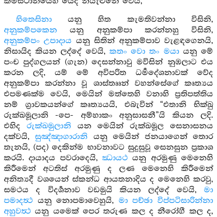
කර්‍මස්ථානයෙහි යෙදී නියැළුනේ වෙයි,
හිතෙසිනා
යනු හිත කැමතිවන්නා විසිනි,
අනුකම්පකෙන
යනු අනුකම්පා කරන්නහු විසිනි,
අනුකම්පං උපාදාය
යනු සිතින් අනුකම්පාව වැළඳගෙනයි,
නිසායිද කියන ලද්දේ වෙයි,
කතං වො තං මයා
යනු මේ
පංච පුද්ගලයන් (ගැන) දෙසන්නාවු මවිසින් නුඹලාට එය
කරන ලදි, යම් මේ අවිපරිත ධර්‍මදේශනාවක් වේද
අනුකම්පා කරන්නා වූ ශාස්තෲන් වහන්සේගේ කෘත්‍යය
එපමණක්ම වෙයි, මෙයින් මත්තෙහි වනාහි ප්‍රතිපත්තිය
නම් ග්‍රාවකයන්ගේ කෘත්‍යයයි, එබැවින් “එතානි භික්ඛු
රුක්ඛමූලානි -පෙ- අම්හාකං අනුසාසනී”යි කියන ලදි.
එහිද
රුක්ඛමුලානි
යන මෙයින් රුක්ඛමූල සෙනාසනය
දක්වයි,
සුඤ්ඤාගාරානි
යනු මෙයින් ජනයාගෙන් තොර
තැනයි, (පද) දෙකින්ම භාවනාවට සුදුසුවූ සෙනසුන ප්‍රකාශ
කරයි. දායාදය පවරාදෙයි,
ඣායථ
යනු අරමුණු මෙනෙහි
කිරීමෙන් අටතිස් අරමුණු ද ලණ මෙනෙහි කිරීමෙන්
අනිත්‍යදී වශයෙන් ස්කන්ධ ආයතනාදිය ද මෙනෙහි කරවු,
සමථය ද විදර්‍ශනාව වඩමුයි කියන ලද්දේ වෙයි,
මා
පමාදත්‍ථ
යනු නොපමාවෙහුයි,
මා පච්ඡා විප්පටිසාරින්නා
අහුවත්‍ථ
යනු යමෙක් පෙර තරුණ කල ද නීරෝගී කල ද,