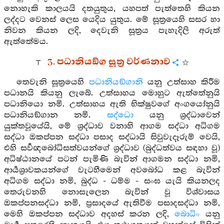
නොහැකි කාලයයි දතයුතුය, යහපත් පැත්තෙහි කියන
ලද්දට වෙනස් ලෙස යෙදිය යුතුය. මේ සූත්‍රයෙහි සසර හා
නිවන කියන ලදි, දෙවැනි සූත්‍රය පැහැදිලි අරුත්
ඇත්තේමය.
3. පධානියඞ්ග සූත්‍ර වර්ණනාව
තෙවැනි සූත්‍රයෙහි
පධානියඞ්ගානි
යනු උත්සාහ කිරීම
පධානයි කියනු ලැබේ. උත්සාහය මොහුට ඇත්තේනුයි
පධානියො නමි. උත්සාහය ඇති භික්ෂුවගේ අංගයෝනුයි
පධානියඞ්ගාන නමි.
සද්ධො
යනු ශ්‍රද්ධාවෙන්
යුක්තවූයේයි, මේ ශ්‍රද්ධාව වනාහි ආගම සද්ධා අධිගම
සද්ධා ඔකප්පන සද්ධා පසාද සද්ධායි සිවුවැදෑරුම් වෙයි,
එහි සර්‍වඥබෝධිසත්වයන්ගේ ශ්‍රද්ධාව (බුද්ධත්වය සඳහා වූ)
අධිෂ්ඨානයේ පටන් පැමිණි බැවින් ආගමන සද්ධා නමි,
ආර්‍යශ්‍රාවකයන්ගේ වැටහීමෙන් අවබෝධ කළ බැවින්
අධිගම සද්ධා නමි, බුද්ධ - ධම්ම - සංඝ යැයි කියනලද
තෙරුවනහි නොසැලෙන බැවින් වූ විශ්වාසය
ඔකප්පනසද්ධා නමි, ප්‍රසාදයේ ඇතිවීම පසාදසද්ධා නමි,
මෙහි ඔකප්පන සද්ධාව අදහස් කරන ලදි,
බොධිං
යනු