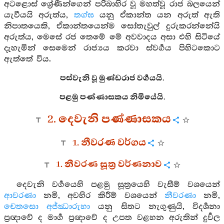
අටළොස් ශ්‍රේණීන්ගෙන් පරිබාහිර වූ මහත්වූ රාජ බලයෙන්
යැවීයයි අරුත්ය,
තග්ඝ
යනු ඒකාන්ත යන අරුත් ඇති
නිපාතයෙකි, ඒකාන්තයෙන්ම සෝතැවුල් දුරුකරන්නේයි
අරුත්ය, මෙසේ රජ තෙමේ මේ අවවාදය අසා එහි සිටියේ
දැහැමින් සෙමෙන් රාජ්‍යය කරවා ස්වර්‍ගය පිහිටකොට
ඇත්තේ විය.
පස්වැනි වූ මුණ්ඩරාජ වර්‍ගයයි.
පළමු පණ්ණාසකය නිමියේයි.
2. දෙවැනි පණ්ණාසකය
1. නීවරණ වර්ගය
1. නීවරණ සූත්‍ර වර්ණනාව
දෙවැනි වර්‍ගයෙහි පළමු සූත්‍රයෙහි වැසීම් වශයෙන්
ආවරණා
නමි, අවහිර කිරීම් වශයෙන්
නීවරණා
නමි,
චෙතසො අජ්ඣාරුහා
යනු සිතට නැගුණුයි, විදර්‍ශනා
ප්‍රඥාවේ ද මාර්‍ග ප්‍රඥාවේ ද උපත වළහන අරුතින් දුර්‍වල