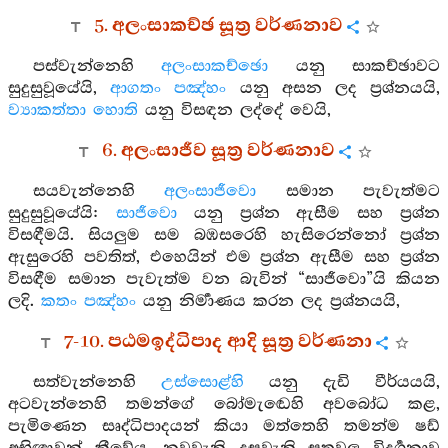
5. අලංසාකච්ඡ සූත්‍ර වර්ණනාව
පස්වැන්නෙහි
අලංසාකච්ඡො
යනු සාකච්ඡාවට
සුදුසුවූයේයි,
ආගතං පඤ්හං
යනු අසන ලද ප්‍රශ්නයයි,
ව්‍යාකත්තා හොති
යනු විසඳන ලද්දේ වෙයි,
6. අලංසාජීව සූත්‍ර වර්ණනාව
සයවැන්නෙහි
අලංසාජීවො
සමාන පැවැත්මට
සුදුසුවූයේයි:
සාජීවො
යනු ප්‍රශ්න ඇසීම සහ ප්‍රශ්න
විසඳීමයි. සියලුම සම බඹසරෙහි හැසිරෙන්නෝ ප්‍රශ්න
ඇසුරෙහි පවතිත්, එහෙයින් එම ප්‍රශ්න ඇසීම සහ ප්‍රශ්න
විසඳීම සමාන පැවැත්ම වන බැවින් “සාජීවො”යි කියන
ලදි.
කතං පඤ්හං
යනු නිර්‍මාණය කරන ලද ප්‍රශ්නයයි,
7-10. පඨමඉද්ධිපාද ආදි සූත්‍ර වර්ණනා
සත්වැන්නෙහි
උස්සොළ්හි
යනු දැඩි වීර්යයයි,
අටවැන්නෙහි තමන්ගේ බෝමැඬෙහි අවබෝධ කළ,
පැමිණෙන සෘද්ධිපාදයන් කියා මත්තෙහි තමන්ම ෂඩ්