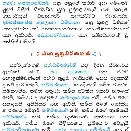
භගවා තෙනුපසඞ්කමි
යනු ඔහුගේ කථාව අසා මෙතෙම
බුදුන් විසින් හික්මවිය යුතු පුද්ගලයකැයි යන කරුණ
භාග්‍යවතුන් වහන්සේට සැලකිරීමට එළඹියේය.
අවිපස්සකස්ස කුසලානං ධම්මානං
යනු කුශල ධර්‍මයන්
නොදකින්නාගේ නොසොයන්නාගේ නොපිරික්සන්නාගේ
යන අර්‍ත්‍ථයයි,
බොධිපක්ඛියානං
යන සතිපට්ඨානාදී වූ
සත්තිස් ධර්‍මයයි.
7. ඨාන සූත්‍ර වර්ණනාව
සත්වැන්නෙහි
ජරාධම්මොමහි
යනු දිරන ස්වභාවය
ඇත්තේ වෙමි,
ජරං අනතීතො
යනු ජරාව
නොඉක්මවන්නේ ජරාව තුළම හැසිරෙමි, සෙසු පදයන්හි
ද මේ ක්‍රමයමැයි,
කම්මස්සකො
යනාදියෙහි කර්‍මය මගේය,
තමන්ගේය, තමන් සතුයයි කර්‍මය ස්වකීය කොට ඇත්තේ
වෙමි, කර්‍මයට දායාදවූයේ
කම්මදායාදො
නමි, කර්‍මය මගේ
දායාදයයි, අයිතියයි යන අර්‍ත්‍ථයි, කර්‍මය මගේ යෝනිය
කාරණාය වේනුයි
කම්මයොනි
නමි, කර්‍මය මගේ ඥාතියායි
කම්මබන්ධු
නමි, කර්‍මය ඥාතිකොට ඇත්තේය යන
අර්‍ත්‍ථයයි, කර්‍මය මගේ පිළිසරණය ප්‍රතිෂ්ඨාව වේනුයි
කම්මපටිසරණො
නමි,
තස්ස දායාදො භවිස්සාමි
යනු ඒ