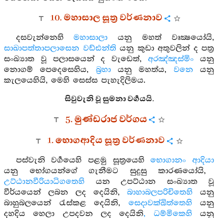
10. මහාසාල සූත්‍ර වර්ණනාව
දසවැන්නෙහි
මහාසාලා
යනු මහත් වෘක්‍ෂයෝයි,
සාඛාපත්තාපලාසෙන වඩ්ඪන්ති
යනු කුඩා අතුවලින් ද පත්‍ර
සංඛ්‍යාත වූ පලාසයෙන් ද වැඩෙත්,
අරඤ්ඤස්මිං
යනු
නොගම් පෙදෙසෙහිය,
බ්‍රහා
යනු මහත්ය,
වනෙ
යනු
කැලයෙහියි, මෙහි සෙස්ස පැහැදිලිමය.
සිවුවැනි වූ සුමනා වර්‍ගයයි.
5. මුණ්ඩරාජ වර්ගය
1. භොගආදිය සූත්‍ර වර්ණනාව
පස්වැනි වර්‍ගයෙහි පළමු සූත්‍රයෙහි
භොගානං ආදියා
යනු භෝගයන්ගේ ගැනීමට සුදුසු කාරණයෝයි,
උට්ඨානවීරියාධිගතෙහි
යන උපට්ඨාන සංඛ්‍යාත වූ
වීර්යයෙන් ලබන ලද දෙයිනි,
බාහාබලපරිචිතෙහි
යනු
බාහුබලයෙන් රැස්කළ දෙයිනි,
සෙදාවක්ඛිත්තෙහි
යනු
දහදිය හෙලා උපදවන ලද දෙයිනි
, ධම්මිකෙහි
යනු