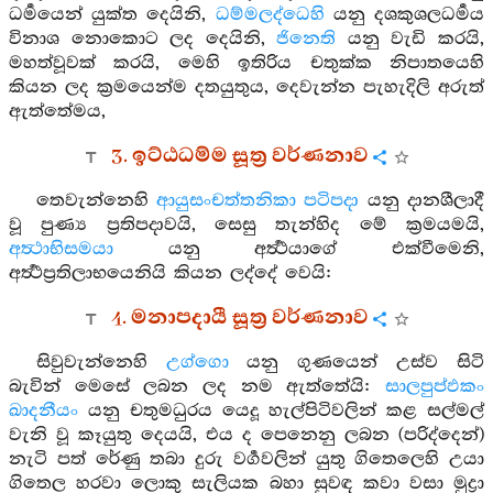
ධර්‍මයෙන් යුක්ත දෙයිනි,
ධම්මලද්ධෙහි
යනු දශකුශලධර්‍මය
විනාශ නොකොට ලද දෙයිනි,
ජිනෙති
යනු වැඩි කරයි,
මහත්වූවක් කරයි, මෙහි ඉතිරිය චතුක්ක නිපාතයෙහි
කියන ලද ක්‍රමයෙන්ම දතයුතුය, දෙවැන්න පැහැදිලි අරුත්
ඇත්තේමය,
3. ඉට්ඨධම්ම සූත්‍ර වර්ණනාව
තෙවැන්නෙහි
ආයුසංචත්තනිකා පටිපදා
යනු දානශීලාදී
වූ පුණ්‍ය ප්‍රතිපදාවයි, සෙසු තැන්හිද මේ ක්‍රමයමයි,
අත්‍ථාභිසමයා
යනු අර්‍ත්‍ථයාගේ එක්වීමෙනි,
අර්‍ත්‍ථප්‍රතිලාභයෙනියි කියන ලද්දේ වෙයි:
4. මනාපදායී සූත්‍ර වර්ණනාව
සිවුවැන්නෙහි
උග්ගො
යනු ගුණයෙන් උස්ව සිටි
බැවින් මෙසේ ලබන ලද නම ඇත්තේයි:
සාලපුප්ඵකං
ඛාදනීයං
යනු චතුමධුරය යෙදූ හැල්පිටිවලින් කළ සල්මල්
වැනි වූ කෑයුතු දෙයයි, එය ද පෙනෙනු ලබන (පරිද්දෙන්)
නැටි පත් රේණු තබා දුරු වර්‍ගවලින් යුතු ගිතෙලෙහි උයා
ගිතෙල හරවා ලොකු සැලියක බහා සුවඳ කවා වසා මුද්‍රා