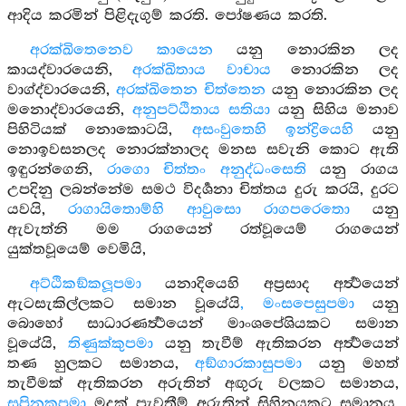
ආදිය කරමින් පිළිදැගුම් කරති. පෝෂණය කරති.
අරක්ඛිතෙනෙව කායෙන
යනු නොරකින ලද
කායද්වාරයෙනි,
අරක්ඛිතාය වාචාය
නොරකින ලද
වාග්ද්වාරයෙනි,
අරක්ඛිතෙන චිත්තෙන
යනු නොරකින ලද
මනොද්වාරයෙනි,
අනුපට්ඨිතාය සතියා
යනු සිහිය මනාව
පිහිටියක් නොකොටයි,
අසංවුතෙහි ඉන්ද්‍රියෙහි
යනු
නොඉවසනලද නොරක්නාලද මනස සවැනි කොට ඇති
ඉඳුරන්ගෙනි,
රාගො චිත්තං අනුද්ධංසෙති
යනු රාගය
උපදිනු ලබන්නේම සමථ විදර්‍ශනා චිත්තය දුරු කරයි, දුරට
යවයි,
රාගායිතොම්හි ආවුසො රාගපරෙතො
යනු
ඇවැත්නි මම රාගයෙන් රත්වූයෙම් රාගයෙන්
යුක්තවූයෙම් වෙමියි,
අට්ඨිකඞ්කලූපමා
යනාදියෙහි අප්‍රසාද අර්‍ත්‍ථයෙන්
ඇටසැකිල්ලකට සමාන වූයේයි
, මංසපෙසුපමා
යනු
බොහෝ සාධාරණර්‍ත්‍ථයෙන් මාංශපේශියකට සමාන
වූයේයි,
තිණුක්කුපමා
යනු තැවීම් ඇතිකරන අර්‍ත්‍ථයෙන්
තණ හුලකට සමානය,
අඞ්ගාරකාසුපමා
යනු මහත්
තැවීමක් ඇතිකරන අරුතින් අඟුරු වලකට සමානය,
සුපිනකුපමා
මදක් පැවතීම් අරුතින් සිහිනයකට සමානය,