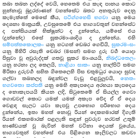
තබා තබන ලද්දේ වෙයි, හෙතෙම එය කැඳ පානය කොට
හුන්නාවූ බුදුරජාණන් වහන්සේට බතට අනතුරුව දෙනු
කැමැත්තේ මෙසේ කීය,
පටිග්ගහෙසි භගවා
යනු මෙය
දෙශනා මාත්‍රයකි, උවසුතෙමේ එය භාග්‍යවතුන් වහන්සේට
ද පන්සියයක් භික්ෂූන්ට ද දුන්නේය, යම්සේ එය
(දුන්නේද) එසේ සූකරමාංශාදිය ද දුන්නේය. එහි
සම්පත්තකොලකං
යනු හටගත් ඩෙබර ගෙඩියි,
සුකරමංසං
යනු මිහිරි රසැති ඩෙබර (මසන්) සමඟ දුරු වර්‍ග යොදා
පිසුවා වූ අවුරුද්දක් ගතවූ සූකර මාංශයයි,
නිබද්ධතෙලං
යනු හරනා ලද තෙලයි,
නාළියා සාකං
යනු හාල්පිටි සමඟ
මිරිකා දුරුවර්‍ග සහිත ගිතෙලෙහි පිස චතුමධුර යොදා සුවඳ
ගල්වා තබනලද බඳුන්වල වැඩූ එළවුලුවයි,
නෙතං
භගවතො කප්පති
යනු මෙහි අකැපදෙය අරභයා කැපදෙය
ද නොකැපයයි කියන ලදි, සිටුතෙමේ ඒ සියල්ල ගෙවා
ගොඩවල් කොට යමක් යමක් අකැප වේද ඒ ඒ දෙය
වෙළඳ සැලට යවා කැපවූ උපභොග පරිභොග දෙය
දුන්නේය, ඉතා මහත් නොවූ රියන් දෙකහමාරක් දිගැති
රියන් එකහමාරක් පළලැති සඳුන් පුවරුව හරවත් උතුම්
භාණ්ඩයක් වූ බැවින් මහත් වටිනා දෙයක් වූයේය,
භාග්‍යවතුන් වහන්සේ එය පිළිගෙන කෑලිවලට කඩවා