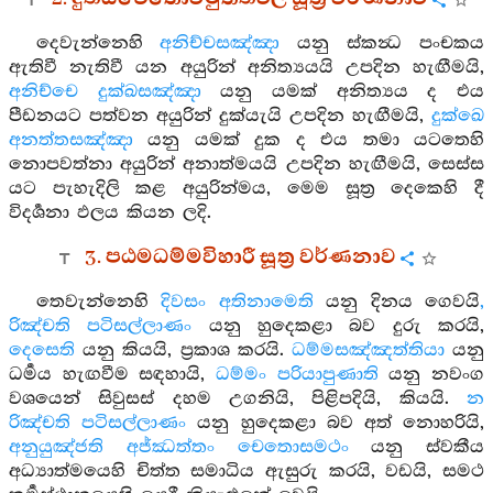
දෙවැන්නෙහි
අනිච්චසඤ්ඤා
යනු ස්කන්‍ධ පංචකය
ඇතිවී නැතිවී යන අයුරින් අනිත්‍යයයි උපදින හැඟීමයි,
අනිච්චෙ දුක්ඛසඤ්ඤා
යනු යමක් අනිත්‍යය ද එය
පීඩනයට පත්වන අයුරින් දුක්යැයි උපදින හැඟීමයි,
දුක්ඛෙ
අනත්තසඤ්ඤා
යනු යමක් දුක ද එය තමා යටතෙහි
නොපවත්නා අයුරින් අනාත්මයයි උපදින හැඟීමයි, සෙස්ස
යට පැහැදිලි කළ අයුරින්මය, මෙම සූත්‍ර දෙකෙහි දී
විදර්‍ශනා ඵලය කියන ලදි.
3. පඨමධම්මවිහාරී සූත්‍ර වර්ණනාව
තෙවැන්නෙහි
දිවසං අතිනාමෙති
යනු දිනය ගෙවයි
,
රිඤ්චති පටිසල්ලාණං
යනු හුදෙකළා බව දුරු කරයි,
දෙසෙති
යනු කියයි, ප්‍රකාශ කරයි.
ධම්මසඤ්ඤත්තියා
යනු
ධර්‍මය හැඟවීම සඳහායි,
ධම්මං පරියාපුණාති
යනු නවංග
වශයෙන් සිවුසස් දහම උගනියි, පිළිපදියි, කියයි.
න
රිඤ්චති පටිසල්ලාණං
යනු හුදෙකළා බව අත් නොහරියි,
අනුයුඤ්ජති අජ්ඣත්තං චෙතොසමථං
යනු ස්වකීය
අධ්‍යාත්මයෙහි චිත්ත සමාධිය ඇසුරු කරයි, වඩයි, සමථ