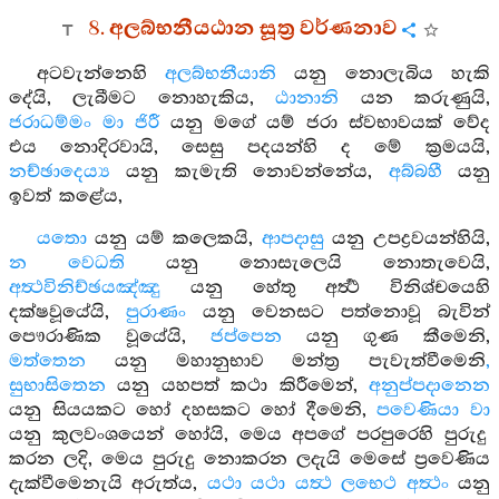
8. අලබ්භනීයඨාන සූත්‍ර වර්ණනාව
අටවැන්නෙහි
අලබ්භනීයානි
යනු නොලැබිය හැකි
දේයි, ලැබීමට නොහැකිය,
ඨානානි
යන කරුණුයි,
ජරාධම්මං මා ජිරී
යනු මගේ යම් ජරා ස්වභාවයක් වේද
එය නොදිරවායි, සෙසු පදයන්හි ද මේ ක්‍රමයයි,
නච්ඡාදෙය්‍ය
යනු කැමැති නොවන්නේය,
අබ්බහී
යනු
ඉවත් කළේය,
යතො
යනු යම් කලෙකයි,
ආපදාසු
යනු උපද්‍රවයන්හියි,
න වෙධති
යනු නොසැලෙයි නොතැවෙයි,
අත්‍ථවිනිච්ඡයඤ්ඤු
යනු හේතු අර්‍ත්‍ථ විනිශ්චයෙහි
දක්ෂවූයේයි,
පුරාණං
යනු වෙනසට පත්නොවූ බැවින්
පෞරාණික වූයේයි,
ජප්පෙන
යනු ගුණ කීමෙනි,
මත්තෙන
යනු මහානුභාව මන්ත්‍ර පැවැත්වීමෙනි
,
සුභාසිතෙන
යනු යහපත් කථා කිරීමෙන්,
අනුප්පදානෙන
යනු සියයකට හෝ දහසකට හෝ දීමෙනි,
පවෙණියා වා
යනු කුලවංශයෙන් හෝයි, මෙය අපගේ පරපුරෙහි පුරුදු
කරන ලදි, මෙය පුරුදු නොකරන ලදැයි මෙසේ ප්‍රවෙණිය
දැක්වීමෙනැයි අරුත්ය,
යථා යථා යත්‍ථ ලභෙථ අත්‍ථං
යනු