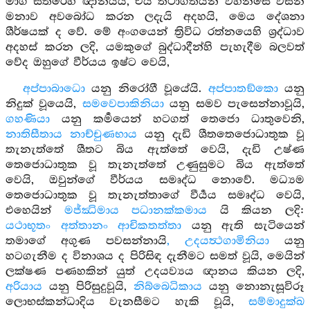
මාර්‍ග සතරෙහි ඥානයයි, එය තථාගතයන් වහන්සේ විසින්
මනාව අවබෝධ කරන ලදැයි අදහයි, මෙය දේශනා
ශීර්ෂයක් ද වේ. මේ අංගයෙන් ත්‍රිවිධ රත්නයෙහි ශ්‍රද්ධාව
අදහස් කරන ලදි, යමකුගේ බුද්ධාදීන්හි පැහැදීම බලවත්
වේද ඔහුගේ වීර්යය ඉෂ්ට වෙයි,
අප්පාබාධො
යනු නිරෝගී වූයේයි.
අප්පාතඞ්කො
යනු
නිදුක් වූයෙයි,
සමවෙපාකිනියා
යනු සමව පැසෙන්නාවූයි,
ගහණියා
යනු කර්‍මයෙන් හටගත් තෙජො ධාතුවෙනි,
නාතිසීතාය නාච්චුණභාය
යනු දැඩි ශීතතෙජොධාතුක වූ
තැනැත්තේ ශීතට බිය ඇත්තේ වෙයි, දැඩි උෂ්ණ
තෙජොධාතුක වූ තැනැත්තේ උණුසුමට බිය ඇත්තේ
වෙයි, ඔවුන්ගේ වීර්යය සමෘද්ධ නොවේ. මධ්‍යම
තෙජොධාතුක වූ තැනැත්තාගේ වීර්‍යය සමෘද්ධ වෙයි,
එහෙයින්
මජ්ඣිමාය පධානක්කමාය
යි කියන ලදි:
යථාභූතං අත්තානං ආචිකතත්තා
යනු ඇති සැටියෙන්
තමාගේ අගුණ පවසන්නායි
, උදයත්‍ථගාමිනියා
යනු
හටගැනීම ද විනාශය ද පිරිසිඳ දැනීමට සමත් වූයි, මෙයින්
ලක්ෂණ පණහකින් යුත් උදයව්‍යය ඥානය කියන ලදි,
අරියාය
යනු පිරිසුදුවූයි,
නිබ්බෙධිකාය
යනු නොනැසූවිරූ
ලොභස්කන්ධාදිය වැනසීමට හැකි වූයි,
සම්මාදුක්ඛ