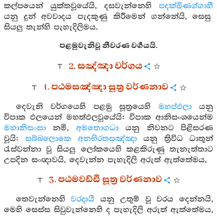
කල්පයෙන් යුක්තවූයේයි, දසවැන්නෙහි
පදක්ඛිණග්ගාහී
යනු දුන් අවවාදය පැදකුණු කිරීමෙන් ගන්නේයි, සෙසු
සියලු තැන්හි පැහැදිලිමය.
පළමුවැනිවූ නීවරණ වර්‍ගයයි.
2. සඤ්ඤා වර්ගය
1. පඨමසඤ්ඤා සූත්‍ර වර්ණනාව
දෙවැනි වර්ගයෙහි පළමු සූත්‍රයෙහි
මහප්ඵලා
යනු
විපාක ඵලයෙන් මහත්ඵලවූයේයි: විපාක ආනිසංශයෙන්ම
මහානිසංසා
නමි,
අමතොගධා
යනු නිවනට පිළිසරණ
වූයි:
සබ්බලොකෙ අනභිරතසඤ්ඤා
යනු ත්‍රිවිධ ධාතූන්
රැස්වන්නා වූ සියලු ලෝකයෙහි කළකිරුණු තැනැත්තාට
උපදින සංඥාවයි, දෙවැන්න පැහැදිලි අරුත් ඇත්තේමය,
3. පඨමවඩ්ඪි සූත්‍ර වර්ණනාව
තෙවැන්නෙහි
වරදායී
යනු උතුම් වූ වරය දෙන්නයි,
මෙහි සෙස්ස සිවුවැන්නෙහි ද පැහැදිලි අරුත් ඇත්තේමය,