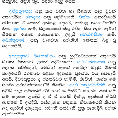
භික්‍ෂූන්ට අඳුන් කුඩු සඳහා දෙවූ සේක.
උජ්ජුභූතෙසු
යනු කය වචන හා සිතෙන් සෘජු වූවන්
අතරෙහිය,
ඡන්දසා
යනු ප්‍රේමයෙනි,
චත්තං
යනාදියෙහි
පරිත්‍යාග වශයෙන් අත්හළ දෙයයි, අත්හළ ත්‍යාගවත්බව
නිසා
මුත්තං
නමි, බලාපොරොත්තු රහිත සිත ඇති බැවින්
සිතෙන් නොම නොගන්නා ලදැයි
අනග්ගහිතං
නමි,
ඛෙත්තුපමෙ
යනු වැඩෙන අරුතින් කෙතක් බඳු වූ
දෙයෙහියි,
අඤ්ඤතරං මනොමයං
යනු සුද්ධාවාසයන් අතුරෙහි
ධ්‍යාන මනසින් උපන් දේවකායකි,
යථාධිප්පායො
යනු
අදහස පරිද්දෙනි, මෙයින් කුමක් අසයිද? ඔහුට මිනිස්
කාලයෙහි රහත්බව සඳහා අදහසක් වූයේය, එය අසමැයි
අසයි, දිව්‍යපුත්‍රයා ද රහත්බවට පැමිණි බැවින් “තග්ඝ මෙ
භගවා යථාධිප්පායො”යි කීවේය.
යත්‍ථ යත්‍ථුප්පජ්ජති
යනු
ත්‍රිවිධ කුල සම්පත්තීන්හි හෝ කාමස්වර්‍ග සයෙහි හෝ යම්
යම් තැනක උපදියි ද ඒ ඒ තන්හි දීර්‍ඝායු ඇත්තේ කීර්ති
ඇත්තේ වී උපදියි. පස්වැන්න චතුක්ක නිපාතයෙහි කියන
ලද අයුරින් දතයුතුය, සවැනි සත්වැනි සූත්‍ර පැහැදිලි අරුත්
ඇත්තේමය.