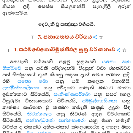
අභිඥාවන් කීවේය. නවවැනි දසවැනි සූත්‍රවල විදර්‍ශනාව
කියන ලදි, සෙස්ස සියලුතන්හි පැහැදිලි අරුත්
ඇත්තේමය.
දෙවැනි වූ සඤ්ඤා වර්‍ගයයි.
3. අනාගතභය වර්ගය
1. පඨමචෙතොවිමුත්තිඵල සූත්‍ර වර්ණනාව
තෙවැනි වර්‍ගයෙහි පළමු සූත්‍රයෙහි
යතො ඛො
භික්ඛවෙ
යනු යටකී පරිද්දෙන්ම විදසුන් වඩා රහත්බවට
පත් භික්ෂුවගේ ගුණ කියනු සඳහා දැන් මෙය අරඹන ලදි,
එහි
යතො ඛො
යනු යම් කලෙක වනාහියි,
උක්ඛිත්තපලිඝො
යනු අවිද්‍යාව නමැති බාධාව ඔසවා
ඉවත්කොට සිටියේයි,
සංකිණ්ණපරිබො
යනු සසර අගල
විසුරුවා විනාශකොට සිටියේයි,
අබ්බුළ්හෙසිකො
යනු
තෘෂ්ණා සංඛ්‍යාත වූ තණ්හා නමැති කණුව උදුරා සිඳ
සිටියේයි,
නිරග්ගළො
යනු නීවරණ අගුළ විවරකොට
සිටියේයි,
පන්නද්ධජො පන්නභාරො
යනු මාන නමැති
ධ්වජය ද ස්කන්ධ අභිසංස්කාර ක්ලෙශභාරය ද හෙලා බහා