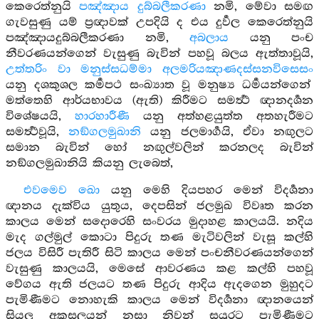
කෙරෙත්නුයි
පඤ්ඤාය දුබ්බලීකරණා
නමි, මේවා සමඟ
ගැවසුණු යම් ප්‍රඥාවක් උපදියි ද එය දුර්‍වල කෙරෙත්නුයි
පඤ්ඤායදුබ්බලීකරණා නමි,
අබලාය
යනු පංච
නීවරණයන්ගෙන් වැසුණු බැවින් පහවූ බලය ඇත්තාවූයි,
උත්තරිං වා මනුස්සධම්මා අලමරියඤාණදස්සනවිසෙසං
යනු දශකුශල කර්‍මපථ සංඛ්‍යාත වූ මනුෂ්‍ය ධර්‍මයන්ගෙන්
මත්තෙහි ආර්යභාවය (ඇති) කිරීමට සමර්‍ත්‍ථ ඥානදර්‍ශන
විශේෂයයි,
හාරහාරීණී
යනු අත්හළයුත්ත අතහැරීමට
සමර්‍ත්‍ථවූයි,
නඞ්ගලමුඛානි
යනු ජලමාර්‍ගයි, ඒවා නඟුලට
සමාන බැවින් හෝ නඟුල්වලින් කරනලද බැවින්
නඞ්ගලමුඛානියි කියනු ලැබෙත්,
එවමෙව ඛො
යනු මෙහි දියපහර මෙන් විදර්‍ශනා
ඥානය දැක්විය යුතුය, දෙපසින් ජලමුඛ විවෘත කරන
කාලය මෙන් සදොරෙහි සංවරය මුදාහළ කාලයයි. නදිය
මැද ගල්මුල් කොටා පිදුරු තණ මැටිවලින් වැසූ කල්හි
ජලය විසිරී පැතිරී සිටි කාලය මෙන් පංචනීවරණයන්ගෙන්
වැසුණු කාලයයි, මෙසේ ආවරණය කළ කල්හි පහවූ
වේගය ඇති ජලයට තණ පිදුරු ආදිය ඇදගෙන මුහුදට
පැමිණීමට නොහැකි කාලය මෙන් විදර්‍ශනා ඥානයෙන්
සියලු අකුසලයන් නසා නිවන් සයුරට පැමිණීමට