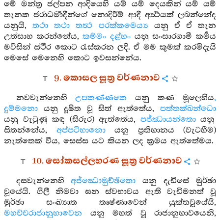
මේ මන්ත්‍ර ජල්පන ආදියෙහි යම් යම් දෙයකින් යම් යම්
තැනක ජරාධර්‍මාදීන්ගේ නොදිරීම් ආදී අර්‍ත්‍ථයක් ලබන්නේද
යනුයි,
තථා තථා තත්‍ථ පරක්කමෙය්‍ය
යනු ඒ ඒ තැන
උත්සාහ කරන්නේය,
කම්මං දළ්හං
යනු සංසාරගාමී කර්‍මය
මවිසින් ස්ථිර කොට රැස්කරන ලදි. ඒ මම කුමක් කරමිදැයි
මෙසේ මෙනෙහි කොට ඉවසන්නේය.
9. කොසල සූත්‍ර වර්ණනාව
නවවැන්නෙහි
උපකණ්ණකෙ
යනු කණ මූලෙහිය
,
දුම්මනො
යනු දූෂිත වූ සිත් ඇත්තේය,
පත්තක්ඛන්ධො
යනු වැටුණු කඳ (සිරුර) ඇත්තේය,
පජ්ඣායන්තො
යනු
සිතන්නේය,
අප්පටිභානො
යනු ප්‍රතිභානය (වැටහීම)
නැත්තෙක් වීය, සෙස්ස යට කියන ලද ක්‍රමය ඇත්තේමය.
10. සෝකසල්ලහරණ සූත්‍ර වර්ණනාව
දසවැන්නෙහි
අජ්ඣොමුච්ඡිතො
යනු දැඩිසේ මුර්ඡා
වූයේයි. ගිලී නිමවා ඝන ස්වභාවය ඇති වැඩිමනත් වූ
මුර්ඡා සංඛ්‍යාත තෘෂ්ණාවෙන් යුක්තවූයේයි,
මහච්චරාජානුභාවෙන
යනු මහත් වූ රාජානුභාවයෙනි,