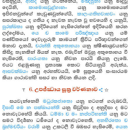
විසිනුදුයි,
ආසීද
යනු ගටන්නේය,
මඤ්ජුනා
යනු මෘදුවූ
දෙයිනි,
කාමොඝවුළ්හානං
යනු කාමොඝයෙන්
ඉපිඑනවුන්ගේ කැඩුණවුන්ගේයි,
කාලංගතිභවාභවං
යනු
සසරකාලය ද ගතිය ද නැවත නැවත වූ භවයෙහි ද යනුයි,
පුරක්ඛතා
යනු ඉදිරියෙන් හැසිරෙන්නේ ඉදිරියෙහි කරන
ලද්දෝමය,
යෙ ච කාමෙ පරිඤ්ඤාය
යනු යම්
පණ්ඩිතයෝ දෙවැදෑරුම් කාමයන් ත්‍රිවිධ පරිඥාවන්ගෙන්
මනාව දැනයි,
චරන්ති අකුතොභයා
යනු ක්ෂීණාශ්‍රවයන්ට
කිසිදු තැනකින් බියක් නැත. එබැවින් ඔවුහු අකුතොභය වී
හැසිරෙති,
පාරංගතා
යනු නිවන පාරයි කියනු ලැබේ.
එයට එළඹුණාහු ප්‍රත්‍යක්‍ෂ කොට සිටියාහුයි අරුත්ය,
ආසවක්ඛයං
යනු අරහත්වයයි, මේ සූත්‍රයෙහි සංසාරයම
කියා ගාථාවන්හි සසර හා නිවන කියන ලදි.
6. උපජ්ඣාය සූත්‍ර වර්ණනාව
සයවැන්නෙහි
මධුරකජාතො
යනු හටගත් ගරුබවයි,
දිසාපි මෙ න පක්ඛායන්ති
යනු සිවුදිසා ද අනුදිසා ද මට
නොවැටහේයි කියයි.
ධම්මා ච මං නප්පටිභන්ති
යනු මට
සමථ විදර්‍ශනා ධර්‍මයෝ ද නොවැටහෙති,
අනභිරතො ච
බ්‍රහ්මචරියං වරාමි
යනු උකටලී වී බඹසර හැසිරෙමි,
යෙන