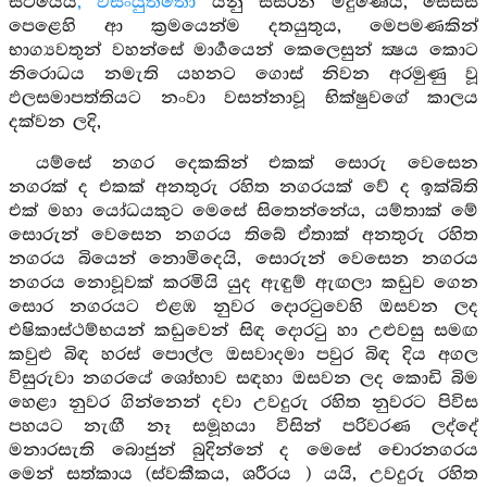
සිටියේයි
, විසංයුත්තො
යනු සසරින් මිදුණේයි, සෙස්ස
පෙළෙහි ආ ක්‍රමයෙන්ම දතයුතුය, මෙපමණකින්
භාග්‍යවතුන් වහන්සේ මාර්‍ගයෙන් කෙලෙසුන් ක්‍ෂය කොට
නිරොධය නමැති යහනට ගොස් නිවන අරමුණු වූ
ඵලසමාපත්තියට නංවා වසන්නාවූ භික්ෂුවගේ කාලය
දක්වන ලදි,
යම්සේ නගර දෙකකින් එකක් සොරු වෙසෙන
නගරක් ද එකක් අනතුරු රහිත නගරයක් වේ ද ඉක්බිති
එක් මහා යෝධයකුට මෙසේ සිතෙන්නේය, යම්තාක් මේ
සොරුන් වෙසෙන නගරය තිබේ ඒතාක් අනතුරු රහිත
නගරය බියෙන් නොමිදෙයි, සොරුන් වෙසෙන නගරය
නගරය නොවූවක් කරමියි යුද ඇඳුම් ඇඟලා කඩුව ගෙන
සොර නගරයට එළඹ නුවර දොරටුවෙහි ඔසවන ලද
එෂිකාස්ථම්භයන් කඩුවෙන් සිඳ දොරටු හා උළුවසු සමඟ
කවුළු බිඳ හරස් පොල්ල ඔසවාදමා පවුර බිඳ දිය අගල
විසුරුවා නගරයේ ශෝභාව සඳහා ඔසවන ලද කොඩි බිම
හෙළා නුවර ගින්නෙන් දවා උවදුරු රහිත නුවරට පිවිස
පහයට නැඟී නෑ සමූහයා විසින් පරිවරණ ලද්දේ
මනාරසැති බොජුන් බුදින්නේ ද මෙසේ චොරනගරය
මෙන් සත්කාය (ස්වකීකය, ශරීරය ) යයි, උවදුරු රහිත