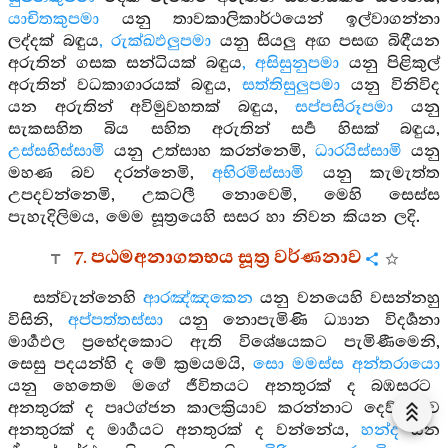
යාචිතකුපමා
යනු තාවකාලිකාර්ථයෙන් ඉල්වාගන්නා
ලද්දක් බඳුය
, රුක්ඛඵලුපමා
යනු සියලු අඟ පසඟ බිඳීයන
අරුතින් ගසක සන්ධියක් බඳුය
, අසිසුනුපමා
යනු පිළිකුල්
අරුතින් වධකාගාරයක් බඳුය,
සත්තිසුලුපමා
යනු විනිවිද
යන අරුතින් අවිමුවහතක් බඳුය,
සප්පසිරූපමා
යනු
සැකසහිත බිය සහිත අරුතින් සර්‍ප හිසක් බඳුය,
උස්සභිස්සාමි
යනු උත්සාහ කරන්නෙමි,
ධාරයිස්සාමි
යනු
මහණ බව දරන්නෙමි,
අභිරමිස්සාමි
යනු කැමැත්ත
උපදවන්නෙමි, උකටලී නොවෙමි, මෙහි සෙස්ස
පැහැදිලිමය, මෙම සූත්‍රයෙහි සසර හා නිවන කියන ලදි.
7. පඨමඅනාගතභය සූත්‍ර වර්ණනාව
සත්වැන්නෙහි
ආරඤ්ඤකෙන
යනු වනයෙහි වසන්නහු
විසිනි,
අප්පත්තස්සා
යනු නොපැමිණි ධ්‍යාන විදර්‍ශනා
මාර්‍ගඵල ප්‍රභේදකොට ඇති විශේෂයකට පැමිණීමෙනි,
සෙසු පදයන්හි ද මේ ක්‍රමයමයි,
සො මමස්ස අන්තරායො
යනු හෙතෙම මගේ ජීවිතයට අනතුරක් ද බඹසරට
අනතුරක් ද පෘථග්ජන කාලක්‍රියාව කරන්නාට දෙව්ලොව
අනතුරක් ද මාර්‍ගයට අනතුරක් ද වන්නේය,
හන්ද
යන