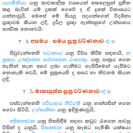
යගාමිනියා
යනු තාවකාලික වශයෙන් කෙලෙසුන් ප්‍රහීන
කළ බැවින් යම් දුකක් ගෙවේ ද ඒ දුකේ විනාශයට
යන්නාවූයි, මෙසේ මේ සියලු පදයන්ගෙන් විදර්‍ශනා
ප්‍රඥාවම කියන ලදි, දුර්‍වල ප්‍රඥා ඇත්තහුගේ උත්සාහය
සාර්‍ත්‍ථක නොවෙයි:
4. අසමය - සමය සූත්‍ර වර්ණනාව
සිවුවැන්නෙහි
පධානාය
යනු වීර්ය කිරීම සඳහායි,
න
සුකරං උඤ්ජෙන පග්ගහෙන ඨාපෙතුං
යනු පාත්‍රය ගෙන
තැනින් තැන අහර ලබා ගැනීමට හැසිරීමෙන් යැපීමට
නොහැකි වෙයි, මේ සූත්‍රයෙහි ද සසර හා නිවනම කියන
ලදි.
5. මාතාපුත්ත සූත්‍ර වර්ණනාව
පස්වැන්නෙහි
පරියාදාය තිට්ඨති
යනු හාත්පසින් ගෙන
ගෙවා සිටියි,
උග්ඝාතිතා
යනු ඉඳිමුණාවූයි,
අසිභත්‍ථෙන
යනු හිසසිඳීම සඳහා කඩුව රැගෙන ආවහු
විසින් ද යනුයි,
පිසාචෙන
යනු කෑමට පැමිණි යක්ෂයා