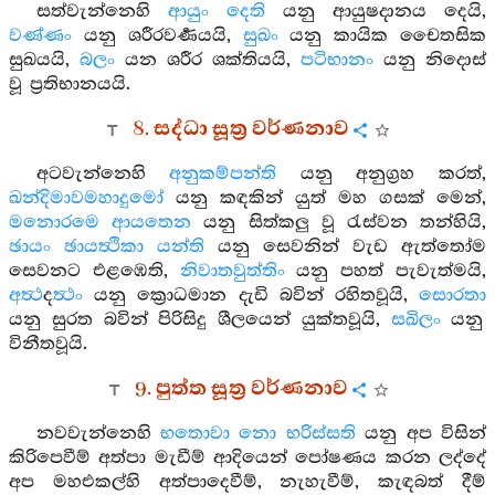
සත්වැන්නෙහි
ආයුං දෙති
යනු ආයුෂදානය දෙයි,
වණ්ණං
යනු ශරීරවර්‍ණයයි,
සුඛං
යනු කායික චෛතසික
සුඛයයි,
බලං
යන ශරීර ශක්තියයි,
පටිභානං
යනු නිදොස්
වූ ප්‍රතිභානයයි.
8. සද්ධා සූත්‍ර වර්ණනාව
අටවැන්නෙහි
අනුකම්පන්ති
යනු අනුග්‍රහ කරත්,
ඛන්දිමාවමහාදුමෝ
යනු කඳකින් යුත් මහ ගසක් මෙන්,
මනොරමෙ ආයතෙන
යනු සිත්කලු වූ රැස්වන තන්හියි,
ඡායං ඡායත්‍ථිකා යන්ති
යනු සෙවනින් වැඩ ඇත්තෝම
සෙවනට එළඹෙති,
නිවාතවුත්තිං
යනු පහත් පැවැත්මයි,
අත්‍ථ
ද
ත්‍ථං
යනු ක්‍රොධමාන දැඩි බවින් රහිතවූයි,
සොරතා
යනු සුරත බවින් පිරිසිදු ශීලයෙන් යුක්තවූයි,
සඛිලං
යනු
විනීතවූයි.
9. පුත්ත සූත්‍ර වර්ණනාව
නවවැන්නෙහි
භතොවා නො භරිස්සති
යනු අප විසින්
කිරිපෙවීම් අත්පා මැඩීම් ආදියෙන් පෝෂණය කරන ලද්දේ
අප මහඑකල්හි අත්පාදෙවීම්, නැහැවීම්, කැඳබත් දීම්