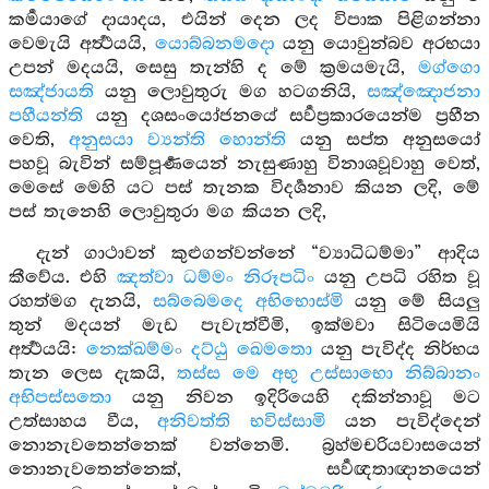
කර්‍මයාගේ දායාදය, එයින් දෙන ලද විපාක පිළිගන්නා
වෙමැයි අර්‍ත්‍ථයයි,
යොබ්බනමදො
යනු යොවුන්බව අරභයා
උපන් මදයයි, සෙසු තැන්හි ද මේ ක්‍රමයමැයි,
මග්ගො
සඤ්ජායති
යනු ලොවුතුරු මග හටගනියි,
සඤ්ඤොජනා
පහීයන්ති
යනු දශසංයෝජනයේ සර්‍වප්‍රකාරයෙන්ම ප්‍රහීන
වෙති,
අනුසයා ව්‍යන්ති හොන්ති
යනු සප්ත අනුසයෝ
පහවූ බැවින් සම්පූර්‍ණයෙන් නැසුණාහු විනාශවූවාහු වෙත්,
මෙසේ මෙහි යට පස් තැනක විදර්‍ශනාව කියන ලදි, මේ
පස් තැනෙහි ලොවුතුරා මග කියන ලදි,
දැන් ගාථාවන් කුළුගන්වන්නේ “ව්‍යාධිධම්මා” ආදිය
කීවේය. එහි
ඤත්වා ධම්මං නිරූපධිං
යනු උපධි රහිත වූ
රහත්මග දැනයි,
සබ්බෙමදෙ අභිභොස්මි
යනු මේ සියලු
තුන් මදයන් මැඩ පැවැත්වීමි, ඉක්මවා සිටියෙමියි
අර්‍ත්‍ථයයි:
නෙක්ඛම්මං දට්ඨු ඛෙමතො
යනු පැවිද්ද නිර්භය
තැන ලෙස දැකයි,
තස්ස මෙ අභු උස්සාභො නිබ්බානං
අභිපස්සතො
යනු නිවන ඉදිරියෙහි දකින්නාවූ මට
උත්සාහය වීය,
අනිවත්ති භවිස්සාමි
යන පැවිද්දෙන්
නොනැවතෙන්නෙක් වන්නෙමි. බ්‍රහ්මචරියවාසයෙන්
නොනැවතෙන්නෙක්, සර්‍වඥතාඥානයෙන්