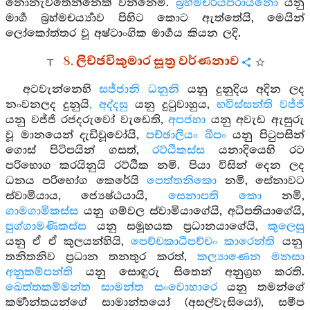
නොනැවතෙන්නෙක් වන්නෙමි.
බ්‍රහ්මචරියපරායනො
යනු
මාර්‍ග බ්‍රහ්මචර්‍ය්‍යාව පිහිට කොට ඇත්තේයි, මෙයින්
ලෝකෝත්තර වූ අෂ්ටාංගික මාර්‍ගය කියන ලදි.
8. ලිච්ඡවිකුමාර සූත්‍ර වර්ණනාව
අටවැන්නෙහි
සජ්ජානි ධනුනි
යනු දුනුදිය අදින ලද
නංවනලද දුනුයි
, අද්දසු
යනු දුටුවාහුය,
භවිස්සන්ති වජ්ජි
යනු වජ්ජි රජදරුවෝ වැඩෙති,
අපජහා
යනු අවැඩ ඇසුරු
වූ මානයෙන් දැඩිවූවෝයි,
පච්ඡාලියං ඛීපං
යනු පිටුපසින්
ගොස් පිටිපයින් ගසත්,
රට්ඨිකස්ස
යනාදියෙහි රට
පරිභොග කරයිනුයි රට්ඨික නමි. පියා විසින් දෙන ලද
ධනය පරිභෝග කෙරේයි
පෙත්තනිකො
නමි, සේනාවට
ස්වාමියාය, ජ්‍යෙෂ්ඨයායි,
සෙනාපති කො
නමි,
ගාමගාමිකස්ස
යනු ගම්වල ස්වාමියාගේයි, අධිපතියාගේයි,
පුග්ගාමණිකස්ස
යනු සමූහයක ප්‍රධානයාගේයි,
කුලෙසු
යනු ඒ ඒ කුලයන්හියි,
පෙච්චකාධීපච්චං කාරෙන්ති
යනු
තනිතනිව ප්‍රධාන තනතුර කරත්,
කල්‍යාණෙන මනසා
අනුකම්පන්ති
යනු සොඳුරු සිතෙන් අනුග්‍රහ කරති.
ඛෙත්තකම්මන්ත සාමන්ත සංවොහාරෙ
යනු තමන්ගේ
කර්‍මාන්තයන්ගේ සාමාන්තයෝ (අසල්වැසියෝ), සමීප