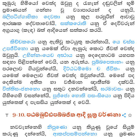
කුඹුරු හිමියෝ වෙත්ද ඔවුහු ද රැහැන් දඬුවලින් භූමි
ප්‍රමාණයන් ගන්නා වූ ව්‍යාපාරයන් ද යනුයි,
බලිපටිග්ගාහිකා දෙවතා
යනු කුල පරපුරින් ආවාවූ
ආරක්‍ෂක දේවතාවෝයි
, සක්කරොති
යනු ඒ දෙවිවරුන්
අග්‍රයාගු (කැඳ) බත් ආදියෙන් සත්කාර කරයි.
කිච්චකරො
යනු ඇතිවූ කටයුතු කරන්නායි,
යෙ චස්ස
උපජීවිනො
යනු යමෙක් ඒවා ඇසුරු කොට ජීවත් වෙත්ද
ඔවුහුයි
. උභින්නංයෙච අත්‍ථාය
යනු දෙදෙනාටම යහපත
සඳහා පිළිපන්නේ වෙයි, යන අරුත්ය.
පුබ්බපෙතානං
යනු
පරලොව ගියවුන්ගේයි,
දිට්ඨධම්මො ච ජීවිතං
යනු
යමෙක් මෙලොව ජීවත් වෙත්ද ඔවුන්ගේයි. මෙසේ පද
දෙකින්ම අතීත හා වර්‍තමාන ඥාතීන්ම දක්වයි.
විත්තිසංජනනො
යනු සතුට දනවන්නේයි,
ඝරමාවසං
යනු
ගිහිගෙහි වසන්නේයි,
පුජ්ජො හොති පසංසියො
යනු පිදිය
යුත්තෙක් ද පැසසිය යුත්තෙක් ද වෙයි.
9-10. පඨමබුඩ්ඪපබ්බජිත ආදි සූත්‍ර වර්ණනා
නවවැන්නෙහි
නිපුණො
යනු තියුණු වූයේ සියුම්
කරුණු දන්නේයි,
ආකප්පසම්පන්නො
යනු ශ්‍රමණා