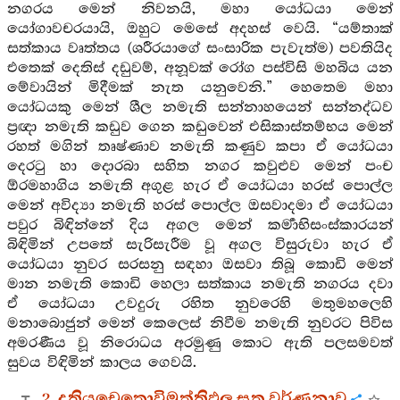
නගරය මෙන් නිවනයි, මහා යෝධයා මෙන්
යෝගාවචරයායි, ඔහුට මෙසේ අදහස් වෙයි. “යම්තාක්
සත්කාය වෘත්තය (ශරීරයාගේ සංසාරික පැවැත්ම) පවතියිද
එතෙක් දෙතිස් දඩුවම්, අනූවක් රෝග පස්විසි මහබිය යන
මේවායින් මිදීමක් නැත යනුවෙනි.” හෙතෙම මහා
යෝධයකු මෙන් ශීල නමැති සන්නාහයෙන් සන්නද්ධව
ප්‍රඥා නමැති කඩුව ගෙන කඩුවෙන් එසිකාස්තම්භය මෙන්
රහත් මගින් තෘෂ්ණාව නමැති කණුව කපා ඒ යෝධයා
දෙරටු හා දොරබා සහිත නගර කවුළුව මෙන් පංච
ඕරමහාගිය නමැති අගුළ හැර ඒ යෝධයා හරස් පොල්ල
මෙන් අවිද්‍යා නමැති හරස් පොල්ල ඔසවාදමා ඒ යෝධයා
පවුර බිඳින්නේ දිය අගල මෙන් කර්‍මාභිසංස්කාරයන්
බිඳිමින් උපතේ සැරිසැරීම වූ අගල විසුරුවා හැර ඒ
යෝධයා නුවර සරසනු සඳහා ඔසවා තිබූ කොඩි මෙන්
මාන නමැති කොඩි හෙලා සත්කාය නමැති නගරය දවා
ඒ යෝධයා උවදුරු රහිත නුවරෙහි මතුමහලෙහි
මනාබොජුන් මෙන් කෙලෙස් නිවීම නමැති නුවරට පිවිස
අමරණීය වූ නිරොධය අරමුණු කොට ඇති පලසමවත්
සුවය විඳිමින් කාලය ගෙවයි.
2. දුතියචෙතොවිමුත්තිඵල සූත්‍ර වර්ණනාව