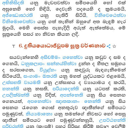
අභිනිසිදති
යනු මැඩපවත්වා සමීපයෙහි හෝ එක්
අසුනෙහි හෝ හිඳියි, දෙවැනි පදයෙහි ද ක්‍රමයමයි,
අජ්ඣොත්‍ථරති
යනු පැතිරී සිටියි
, විනිවෙඨෙත්වා
විනිමොවෙත්වා
යනු ගත් තැනින් ඔහුගේ අත බැඳුම් හැර
මුදායි, මෙහි සෙස්ස පැහැදිලි අරුත් ඇත්තේමය, මේ
සූත්‍රයෙහි සසර හා නිවන කියන ලදි.
6. දුතියයොධාජීවූපම සූත්‍ර වර්ණනාව
සයවැන්නෙහි
අසිචම්මං ගහෙත්වා
යනු කඩුව ද සම ද
ගෙනයි,
ධනුකලාපං සන්නය්හිත්වා
දුන්න ද හීතල සමූහය
ද සරසාගෙන,
වියුළ්හං
යනු කඳවුරු බැඳගැනීමෙන්
සිටියේයි,
සංගාමං ඔතරති
යනු මහත් යුද්ධයකට එළඹෙයි,
උස්සභති වායමති
යනු උත්සාහය ද ව්‍යායාමය ද කරයි,
හනන්ති
යනු නසති,
පරියාදෙන්ති
යනු යටපත් කරති,
උපලික්ඛන්ති
යනු විදිත්,
අපන්නෙති
යනු සිය සෙනඟ
ගෙනයත්,
අපනෙත්වා ඤාතකානං නෙන්ති
යනු සිය
සෙනඟ රැගෙන ගොස් අනතුරුව ඥාතීන්ගේ සමීපයට
පමුණුවත්,
නිය්‍යමානො
යනු තමන්ගේ නිවසට හෝ සෙසු
ඥාතීන් සමීපයට හෝ පමුණුවන්නහුයි,
උපට්ඨහන්ති
පරිචරන්ති
යනු (කැපුම්) පහර පිරිසුදු කිරීම් තුවාල වෙලීම්