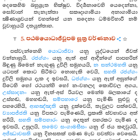
දෙකෙහිම බහුශ්‍රැත භික්ෂුව. විදර්‍ශනාවෙහි යෙදෙන්නා,
සෝවාන් තැනැත්තා සකෘදාගාමියා අනාගාමියා
ක්‍ෂීණාශ්‍රවයන් වහන්සේ යන සදෙනා ධම්මවිහාරී නම්
වූවාහුයයි දතයුත්තාහ.
5. පඨමයොධාජීවූපම සූත්‍ර වර්ණනාව
පස්වැන්නෙහි
යොධාජිවා
යනු යුද්ධයෙන් ජීවත්
වන්නාහුයි.
රජග්ගං
යනු ඇත් අස් ආදීන්ගේ පාපහරින්
බිඳුණු බිමෙන් නැඟුණු දුවිලි සමුහයයි,
න සන්ථමහති
යනු
යටපත් කොට සිටීමට නොහැකි වෙයි,
සහති රජග්ගං
දුවිලි සමුහය දැක ද ඉවසයි,
ධජග්ගං
යනු ඇත් අසුන්ගේ
පිටෙහි හෝ රථයන්හි හෝ නංවනලද කොඩිවල අගය,
උස්සාදනං
යනු ඇත්-අස් රියවල මෙන්ම බලකායේ ද
උස්හඬ, මහහඬයි,
සම්පහාරෙ
යනු පැමිණි සුළුවූ ද
පහරෙහියි,
ආහඤ්ඤති
යනු දුක්වෙයි, තැවුලට පත්වෙයි,
ව්‍යාපජ්ජති
යනු විපතට පැමිණෙයි, ප්‍රකෘති ස්වභාවය අත්
හරියි,
සහති සම්පහාරං
යනු දෙතුන් පහරකට පැමිණ ද
ඉවසයි, උසුලයි,
තමෙව සංගාමසීසං
යනු ඒ ජය කඳවුරයි,
අජ්ඣාවසති
යනු දිනසතක් පමණ මැඩ පවත්වා වෙසෙයි,