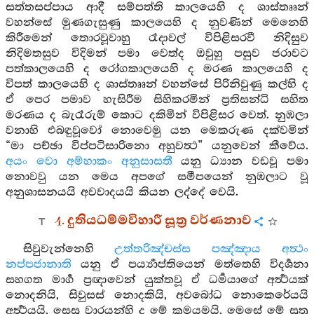
සත්තසප්පාය ආදී සම්පත්ති කාලයෙහි ද ශාස්තෲන්
වහන්සේ මුණගැසුණු කාලයෙහි ද නුවණින් මෙනෙහි
කිරීමෙන් තොරවූවාහු රෑදාවල් විපිළිසරවී නිදිසුව
නිදිමතසුව විදිමන් පමා වෙත්ද ඔවුහු පසුව ජරාවට
පත්කාලයෙහි ද රෝගකාලයෙහි ද මරණ කාලයෙහි ද
විපත් කාලයෙහි ද ශාස්තෲන් වහන්සේ පිරිනිවුණු කල්හි ද
ඒ පෙර පමාව හැසිරීම සිහිකරමින් ප්‍රතිසන්ධි සහිත
මරණය ද බැරෑරුම් කොට දකිමින් විපිළිසර වෙත්. නුඹලා
වනාහි එබඳුවූවෝ නොවෙමු යන මෙකරුණ දක්වමින්
“මා පච්ඡා විප්පටිසාරිනො අහුවත්‍ථ” යනුවෙන් කීවේය.
අයං වො අම්හාකං අනුසාසතී
යනු ධ්‍යාන වඩවූ පමා
නොවවු යන මෙය අපගේ සමීපයෙන් නුඹලාට වූ
අනුශාසනයයි අවවාදයයි කියන ලද්දේ වෙයි.
4. දුතියධම්මවිහාරී සූත්‍ර වර්ණනාව
සිවුවැන්නෙහි
උත්තරිඤ්චස්ස පඤ්ඤාය අත්‍ථං
නප්පජානාති
යනු ඒ පර්‍ය්‍යාප්තියෙන් මත්තෙහි විදර්‍ශනා
සහගත මාර්‍ග ප්‍රඥාවෙන් යුක්තවූ ඒ ධර්‍මයාගේ අර්‍ත්‍ථයක්
නොදනියි, සිවුසස් නොදකියි, අවබෝධ නොකෙරේයයි
අර්‍ත්‍ථයයි, සෙසු වාරයන්හි ද මේ ක්‍රමයමයි, මෙසේ මේ සූත්‍ර