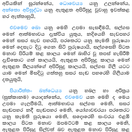
අවියකින් සූරන්නේය,
ධොවෙය්‍ය
යනු උලන්නේය,
අන්තො අවිසුද්ධා
යනු ඇතුළත අපිරිසුදු වූවාහු ඉවත්කළ
හර ඇත්තාහුයි,
එවමෙව ඛො
යනු මෙහි උපමා සැසඳීමයි, සල්ගස
මෙන් ආත්මභාවය දැක්විය යුතුය, නදියෙහි සැඩපහර
මෙන් සසර සැඩ පහරයි, පරතෙරට යනු කැමති පුරුෂයා
මෙන් දෙසැට දිටු ගෙන සිටි පුරුෂයායි, සල්ගසෙහි පිටත
මනාව පිරියම් කළ කාලය මෙන් බාහිර වූ තපස් හැසිරීම්
දැඩිකොට ගත් කාලයයි, ඇතුළත අපිරිසුදු කාලය මෙන්
ඇතුළත ශීලයන්ගේ අපිරිසුදු කාලයයි, සල්ගස ගිලී යටට
යාම මෙන් මිසදිටු ගත්තහු සසර සැඬ පහරෙහි ගිලීයාම
දතයුතුයි,
පියාරිත්තං ඛන්ධෙය්‍ය
යනු හබල හා අරිත්‍රය
(සුක්කානම) යොදන්නේය,
එවමෙව
යන මෙහි ද මෙය
උපමා ගැලපීමයි, ආත්මභාවය සල්ගස මෙනි, සසර
සැඬපහර නදී සැඬපහර මෙනි, යෝගාවචරයා පරතෙරට
යනු කැමති පුරුෂයා මෙනි, සදොරෙහි සංවරය එළඹි
කාලය පිටත මනාව ඔපමට්ටම් කළ කාලය මෙනි,
ඇතුළත පිරිසුදු සිල්වත් බව ඇතුළත මනාව පිරිසුදු කළ