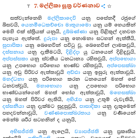
7. මල්ලිකා සූත්‍ර වර්ණනාව
සත්වැන්නෙහි
මල්ලිකාදෙවි
යනු පසේනදී රජුගේ
බිසවයි,
යෙනමීධෙකච්චො මාතුගාමො
යනු යම් හෙයකින්
මෙහි එක් ස්ත්‍රියක් යනුයි,
දුබ්බණ්ණා
යනු පිළිකුල් දනවන
පැහැය ඇත්තේ.
දුරූපා
යනු නොමනා සටහන් ඇත්තීයි,
සුපාපිකා
යනු බෙහෙවින් පවිටු වූ, බෙහෙවින් ලාමකවූයි,
දස්සනාය
යනු දැකීමටයි,
දිළිද්දා
යු ධනයෙන් දිළිඳුවූයි,
අප්පස්සකා
යනු ස්වකීය ධනධාන්‍ය රහිතවූයි,
අප්පභොගා
යනු උපභොග පරිභොග භාණ්ඩ රහිතවූයි,
අප්පෙසක්ඛා
යනු අඩු පිරිවර ඇත්තාවූයි
අඩ්ඪා
යනු ඉසුරු ඇත්තාවූයි.
මහද්ධනා
යනු පරිභොග කරන ධනයෙන් මහත් සේ
ධනවත්වූයි,
මහාභොගා
යනු උපභොග පරිභොග
භාණ්ඩයන්ගෙන් මහත් භෝග ඇත්තාවූයි,
මහෙසක්ඛා
යනු මහත් පිරිවර ඇතියි,
අභිරෑප
යනු උතුම් රුවැතියි,
දස්සනීයා
යනු දැක්මට සුදුසුවූයි,
පාසාදිකා
යනු දැකුමෙන්
පහදවන්නාවූයි,
වණ්ණපොක්ඛරතාය
යනු වර්‍ණයෙන්
මෙන්ම ශරීර සටහනින් ද යනුයි,
අභිසජ්ජති
යනු ඇලෙයි,
ව්‍යාපජ්ජති
යනු ප්‍රකෘතිය