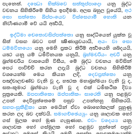
පැනෙත්.
දන්‍ධො භික්ඛවෙ සත්තුප්පාදො
යනු බුද්ධ
වචනය සිහිකිරීමේ සිහිය ඉපදීමම. අලස බහුල වූයේයි,
අථ
සො සත්තො ඛිප්පංයෙව විස්සෙගාමී හොති
යන
නිර්‍වාණගාමී වේ යයි අර්‍ත්‍ථයි,
ඉද්ධිමා චෙතොවසිප්පත්තො
යනු සෘද්ධියෙන් යුක්ත වූ
සිත් වසඟ බවට පත් ක්‍ෂීණාශ්‍රවයායි,
අයං වා සො
ධම්මවිනයො
යනු මෙහි ප්‍රකට කිරීම් අර්‍ත්‍ථයෙහි ශබ්දයයි,
යත්‍ථ යනු යම් ධර්‍මවිනයක යනුයි,
බ්‍රහ්මචරියං අචරි
යනු
බ්‍රහ්මචරිය වාසයෙහි විසීය, මේ බුද්ධ වචනය මවිසින්
පෙර පාවිච්චි කරන ලදැයි බුද්ධ වචනය සිහිකිරීම්
වශයෙන්ම මෙය කියන ලදි,
දෙවප්‍රත්තො
යනු
පඤ්චාලචණ්ඩ වැනි වූ ද, හත්‍ථක මහාබ්‍රහ්මයා වැනි වූ ද,
සතංකුමාර බ්‍රහ්මයා වැනි වූ ද එක් ධර්‍මකථික දිව්‍ය
පුත්‍රයෙකි.
ඔපපාතිකො ඔප්පාතිකං සාරෙති
යනු පළමුව
උපන් දෙවිපුත්තෙමේ පසුව උපන්නහු සිහිකරයි.
සහපංසුකීළිකා
යන මෙයින් ඒවා බොහෝකලක් පුහුණු
කරන ලද බව දක්වයි.
සමාගච්ඡෙය්‍යුං
යනු ශාලාවක හෝ
ගස් මුලක හෝ මුණ ගැසුණාහ.
එවං වදෙය්‍ය
යනු
ශාලාවක හෝ ගස්මුලක හෝ පළමුව හුන්නේ පසුව
ආවහුට මෙසේ කියයි, මෙහි සෙස්ස පෙළක්‍රමයෙන්ම