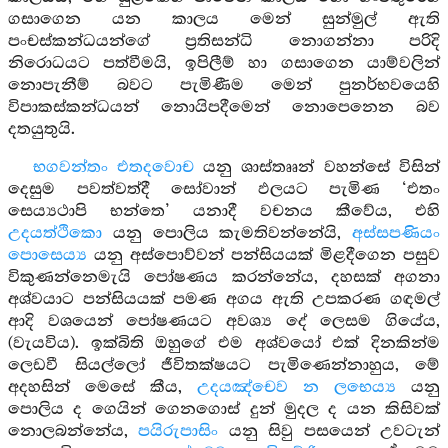
ගසාගෙන යන කාලය මෙන් සුන්මුල් ඇති
පංචස්කන්ධයන්ගේ ප්‍රතිසන්ධි නොගන්නා පරිදි
නිරොධයට පත්වීමයි, ඉපිලීම් හා ගසාගෙන යාම්වලින්
නොපැනීම් බවට පැමිණීම මෙන් පුනර්භවයෙහි
විපාකස්කන්ධයන් නොයිපදීමෙන් නොපෙනෙන බව
දතයුතුයි.
භගවන්තං එතදවොච
යනු ශාස්තෲන් වහන්සේ විසින්
දෙසුම පවත්වත්දී සෝවාන් ඵලයට පැමිණ ‘එතං
සෙය්‍යථාපි භන්තෙ’ යනාදී වචනය කීවේය, එහි
උදයත්ථිකො
යනු පොලිය කැමතිවන්නේයි,
අස්සපණියං
පොසෙය්‍ය
යනු අස්පොව්වන් පන්සියයක් මිළදීගෙන පසුව
විකුණන්නෙමැයි පෝෂණය කරන්නේය, දහසක් අගනා
අශ්වයාට පන්සියයක් පමණ අගය ඇති උපකරණ ගඳමල්
ආදි වශයෙන් පෝෂණයට අවශ්‍ය දේ ලෙසම ගියේය,
(වැයවිය). ඉක්බිති ඔහුගේ එම අශ්වයෝ එක් දිනකින්ම
ලෙඩවී සියල්ලෝ ජීවිතක්ෂයට පැමිණෙන්නාහුය, මේ
අදහසින් මෙසේ කීය,
උදයඤ්චෙව න ලභෙය්‍ය
යනු
පොලිය ද ගෙයින් ගෙනගොස් දුන් මුදල ද යන කිසිවක්
නොලබන්නේය,
පයිරුපාසිං
යනු සිවු පසයෙන් උවටැන්