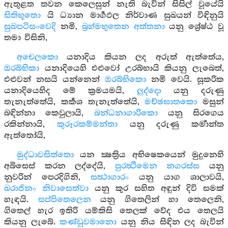
ඇතුළත තවන කෙලෙසුන් නැති බැවින් සිසිල් වූයේයි
සිතිභූතො
යි ධ්‍යාන මාර්‍ගඵල නිර්වාණ සුඛයන් විඳිනුයි
සුඛපටිසංවෙදි
නමි,
බ්‍රහ්මභුතෙන අත්තනා
යනු ශ්‍රේෂ්ඨ වූ
තමා විසිනි,
අචෙලකො
යනාදිය කියන ලද අරුත් ඇත්තේය,
ඔරබ්භිකා
යනාදියෙහි එළුවෝ උරබ්භායි කියනු ලැබෙත්,
එළුවන් නසයි යන්නෙන්
ඔරබ්භිකො
නමි වෙයි. සූකරික
යනාදියෙහිද මේ ක්‍රමයමයි,
ලුද්දො
යනු දරුණු
තැනැත්තේයි, කර්‍කශ තැනැත්තේයි,
මච්ඡඝාතකො
මසුන්
බඳින්නා කෙවුලායි,
බන්ධනාගාරිකො
යනු සිරගෙය
රකින්නායි,
කුරූරකම්මන්තා
යනු දරුණු කර්‍මාන්ත
ඇත්තෝයි,
මුද්ධාවසිත්තො
යන ක්‍ෂත්‍රිය අභිෂෙකයෙන් මුදුනෙහි
අබිසෙස් කරන ලද්දේයි,
පුරත්‍ථිමෙන නගරස්ස
යනු
නුවරින් පෙරදිගිනි,
සත්‍ථාගාරං
යනු යාග ශාලාවයි,
ඛරාජිනං නිවාසෙත්වා
යනු කුර සහිත අඳුන් දිවි සමක්
හැඳයි.
සප්පිතෙලෙන
යනු ගිතෙලින් හා තෙලෙනි,
ගිතෙල් හැර ඉතිරි යම්කිසි තෙලක් වේද එය තෙලයි
කියනු ලැබේ.
කණ්ඩුවමානො
යනු නිය සිඳින ලද බැවින්