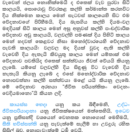
වැවෙන් ජලය නොනික්මෙයි ද එතෙක් වැව පුරවා සිටි
කාලයයි, සොරොවු විවරකළ කල්හි කර්මාන්ත කරනවිට
දිය නික්මෙන කාලය මෙන් සැටවස් කාලයෙහි සිට එම
වේදනාවගේ පිරිහීමයි, දිය බැසගිය කල්හි දියමංවල
මඳදියක් සිටි කාලය මෙන් අසූ අනුවස් කල්හි පංචද්වාරික
වේදනාව අඩු කාලයයි, වලවල්හි පමණක් දිය පිහිටි කාලය
මෙන් හදවත් කෙළවර නිසා මනෝද්වාරයෙහි වේදනාව
පැවති කාලයයි: වලවල මද දියක් වුවද ඇති කල්හි
වැවෙහි දිය ඇතැයි කිවයුතු කාලය මෙන් යම්තාක් එම
වේදනාව පවතියිද එතෙක් සත්ත්වයා ජීවත් වේයයි කියනු
ලැබේ. යම්සේ වලවල්හි දිය සිඳුණු විට වැවෙහි දිය
නැතැයි කියනු ලැබේ ද එසේ මනෝද්වාරික වේදනාව
නොපවත්නා කල්හි සත්ත්වයා මළේ යයි කියනු ලැබේ.
මේ වේදනාව අරභයා “ජීවිත පරියන්තිකං වෙදනං
වෙදියමානො”යි කියන ලදි.
කායස්ස භෙදා
යනු කය බිඳීමෙනි,
උද්ධං
ජීවිතපරියාදානා
යනු ජීවිතක්ෂයෙන් මත්තෙහියි,
ඉධෙව
යනු ප්‍රතිසන්දි වශයෙන් වෙනතක නොගොස් මෙහිමයි,
සීති භවිස්සන්ති
යනු පැවැත්මේ සැලීම් හා උවදුරු රහිත
සිසිල් බව, නොපැවැත්මේ ධර්‍ම වෙයි,