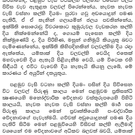
කරන්නේද, පළමුව වැසි වටකල්හි ජලමාර්‍ග පසෙන් ජලය
පිවිස වැව ඇතුළත වලවල් පිරෙන්නේය, නැවත නැවත
වැසි වස්නා කල්හි දියමං පුරවා ගවු අඩයොදුන් පමණ
පැතිරී, ඒ ඒ තැනින් ගලායමින් ජලය පවතින්නේය,
ඉක්බිති සොරොවු විවරකොට කුඹුරුවල වැඩකරන කල්හි
දිය නික්මෙන්නේයි ද, ගොයම් පැසෙන කල්හි දිය
නික්මුණේයි ද, දිය පිරිහිණ, මසුන් ගනිමුයි කියයුතු බවට
පැමිණෙන්නේය, ඉක්බිති කිහිපදිනකින් වලවල්හිම දිය රඳා
ඇත්තේය, යම්තාක් දිය වලවල්හි වෙයිද එතෙක්
මහවැවෙහි දිය ඇතැයි පිළිගැනීම වෙයි, යම් විටෙක එහි
සිඳීයයි ද එවිට වැවෙහි දිය නැතැයි කියනු ලැබේ, මේ
කාරණය ඒ අයුරින් දතයුතුය.
පළමුව වැසි වටනා කල්හි දියමං පසින් දිය පිවිසෙන
විට වලවල් පිරුණු කාලය මෙන් පළමුවම ප්‍රතිසන්ධි
ක්‍ෂණයෙහි මනෝද්වාරික වේදනාව වස්තුරූපයෙහි පිහිටි
කාලයයි, නැවත නැවත වැසි වස්නා කල්හි මාර්‍ග පස
පිරුණු කාලය මෙන් ප්‍රවෘත්තියෙහි පංචද්වාරික
වේදනාවගේ පැවැත්මයි. ගව්වක් අඩුයොදුනක් පමණ දිය
පැතිරි සිටීම මෙන් පළමුවියෙහි විසිවස් කල්හි ඇලීමාදි
වශයෙන් එම වේදනාවගේ අධිකව බලවත් බවයි, යම්තාක්