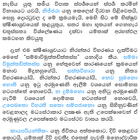
නැසිය යුතු කර්‍මය විපාක ස්පර්‍ශයෙන් ස්පර්‍ශ කරමින්
විනාශයට යවයි,
නිජ්ජරා
යනු කෙලෙස් දිරවන පිළිවෙතයි,
සෙසු දොරටුවල ද මේ ක්‍රමයමැයි, මෙහි සිට මේ භික්ෂුව
ක්ෂීණාශ්‍රවයෙක් කළයුතුය, සතර මහා භූතයන් ගෙනහැර
චතුස්සත්‍ය විශ්ලේෂණය දක්වා යම්තාක් අරහත්ඵල
කමටහන කිවයුතු
දැන් එම ක්ෂීණාශ්‍රවයාට නිරන්තර විහරණය දැක්වීමට
මෙසේ “සම්මාවිමුත්තචිත්තස්ස” යනාදිය කීය.
සම්මා
විමුත්තචිත්තස්ස
යනු හේතුවෙන් කාරණයෙන් ක්‍රමයෙන්
මනාව මිදුනහුගේයි,
සත්තවිහාරා
යනු නිත්‍ය
විහරණයෝයි, නිරන්තර විහරණයෝයි,
නෙව සුමනො
හොති
යනු ඉටු අරමුණෙනි ඇලීම් වශයෙන් සොම්නස
හටගත්තේ නොවෙයි.
න දුම්මනො
යනු අනිටු අරමුණෙහි
ගැටීම් වශයෙන් දොම්නස හටගත්තේ නොවෙයි,
උපෙඛතො විහරති සතො සම්පජානො
යනු සිහිනුවණින්
වෙළනාලද මධ්‍යස්ථාකාර ලක්‍ෂණ ඇති උපෙක්ෂාවෙන් ඒ
අරමුණුවල උපෙක්ෂකව මධ්‍යස්ථව වාසය කරයි.
කායපරියන්තිකං
යනු ජීවිතය අත්තකොට, දිවි කෙළවර
කොටයි, යම්තාක් දිවි පවතීද එතෙක් පැවති මනොද්වාරික