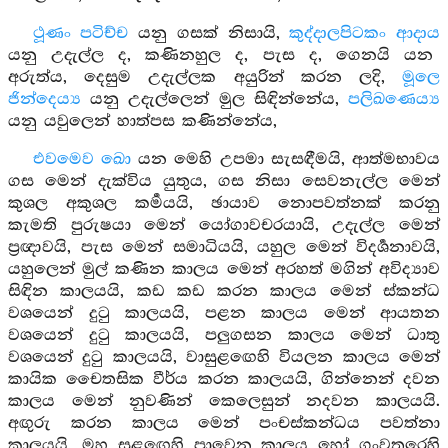
ථූණං පටිච්ච
යනු ගසක් නිසායි,
කුද්දාලපිටකං ආදාය
යනු උදැල්ල ද, කණිනහුල ද, පැස ද, ගෙනයි යන
අරුත්ය, දෙසුම උදැල්ලක අයුරින් කරන ලදි,
මූලෙ
ජින්දෙය්‍ය
යනු උදැල්ලෙන් මුල සිඳින්නේය,
පලිඛණෙය්‍ය
යනු යවුලෙන් හාත්පස කණින්නේය,
එවමෙව ඛො
යන මෙහි උපමා සැසඳීමයි, ආත්මභාවය
ගස මෙන් දැක්විය යුතුය, ගස නිසා සෙවනැල්ල මෙන්
කුශල අකුශල කර්‍මයයි, ඡායාව නොපවත්නක් කරනු
කැමති පුරුෂයා මෙන් යෝගාවචරයායි, උදැල්ල මෙන්
ප්‍රඥාවයි, පැස මෙන් සමාධියයි, යහුල මෙන් විදර්‍ශනාවයි,
යහුලෙන් මුල් කණින කාලය මෙන් අරහත් මගින් අවිද්‍යාව
සිඳින කාලයයි, කඩ කඩ කරන කාලය මෙන් ස්කන්ධ
වශයෙන් දුටු කාලයයි, පළන කාලය මෙන් ආයතන
වශයෙන් දුටු කාලයයි, පලුගසන කාලය මෙන් ධාතු
වශයෙන් දුටු කාලයයි, වාසුළඟෙහි වියලන කාලය මෙන්
කායික චෛතසික වීර්ය කරන කාලයයි, ගින්නෙන් දවන
කාලය මෙන් නුවණින් කෙලෙසුන් නදවන කාලයයි.
අඟුරු කරන කාලය මෙන් පංචස්කන්ධය පවත්නා
කාලයයි, මහ සුළඟෙහි පාවෙන කාලය හෝ ගංවතුරෙහි