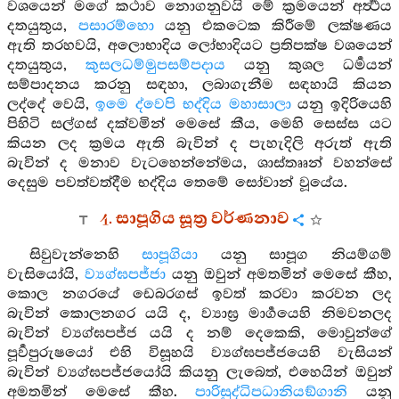
වශයෙන් මගේ කථාව නොගනුවයි මේ ක්‍රමයෙන් අර්‍ත්‍ථය
දතයුතුය,
පසාරම්හො
යනු එකටෙක කිරීමේ ලක්ෂණය
ඇති තරහවයි, අලොභාදිය ලෝභාදියට ප්‍රතිපක්ෂ වශයෙන්
දතයුතුය,
කුසලධම්මුපසම්පදාය
යනු කුශල ධර්‍මයන්
සම්පාදනය කරනු සඳහා, ලබාගැනීම සඳහායි කියන
ලද්දේ වෙයි,
ඉමෙ ද්වෙපි භද්දිය මහාසාලා
යනු ඉදිරියෙහි
පිහිටි සල්ගස් දක්වමින් මෙසේ කීය, මෙහි සෙස්ස යට
කියන ලද ක්‍රමය ඇති බැවින් ද පැහැදිලි අරුත් ඇති
බැවින් ද මනාව වැටහෙන්නේමය, ශාස්තෲන් වහන්සේ
දෙසුම පවත්වත්දීම භද්දිය තෙමේ සෝවාන් වූයේය.
4. සාපූගිය සූත්‍ර වර්ණනාව
සිවුවැන්නෙහි
සාපූගියා
යනු සාපූග නියම්ගම්
වැසියෝයි,
ව්‍යග්ඝපජ්ජා
යනු ඔවුන් අමතමින් මෙසේ කීහ,
කොල නගරයේ ඩෙබරගස් ඉවත් කරවා කරවන ලද
බැවින් කොලනගර යයි ද, ව්‍යාඝ්‍ර මාර්‍ගයෙහි නිමවනලද
බැවින් ව්‍යග්ඝපජ්ජ යයි ද නම් දෙකෙකි, මොවුන්ගේ
පූර්‍වපුරුෂයෝ එහි විසූහයි ව්‍යග්ඝපජ්ජයෙහි වැසියන්
බැවින් ව්‍යග්ඝපජ්ජයෝයි කියනු ලැබෙත්, එහෙයින් ඔවුන්
අමතමින් මෙසේ කීහ.
පාරිසුද්ධිපධානියඞ්ගානි
යනු