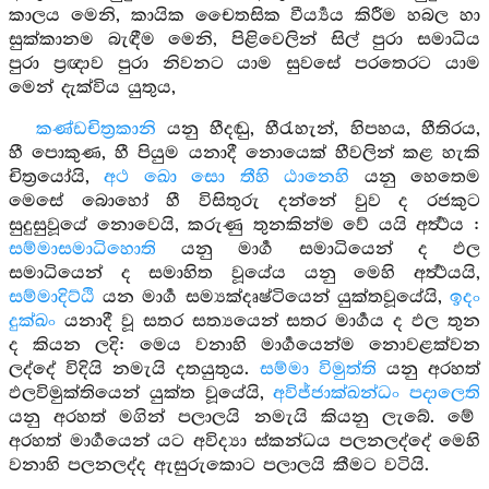
කාලය මෙනි, කායික චෛතසික වීර්‍ය්‍යය කිරීම හබල හා
සුක්කානම බැඳීම මෙනි, පිළිවෙලින් සිල් පුරා සමාධිය
පුරා ප්‍රඥාව පුරා නිවනට යාම සුවසේ පරතෙරට යාම
මෙන් දැක්විය යුතුය,
කණ්ඩචිත්‍රකානි
යනු හීදඬු, හීරැහැන්, හිපහය, හීතිරය,
හී පොකුණ, හී පියුම යනාදී නොයෙක් හීවලින් කළ හැකි
චිත්‍රයෝයි,
අථ ඛො සො තීහි ඨානෙහි
යනු හෙතෙම
මෙසේ බොහෝ හී විසිතුරු දන්නේ වුව ද රජකුට
සුදුසුවූයේ නොවෙයි, කරුණු තුනකින්ම වේ යයි අර්‍ත්‍ථය :
සම්මාසමාධිහොති
යනු මාර්‍ග සමාධියෙන් ද ඵල
සමාධියෙන් ද සමාහිත වූයේය යනු මෙහි අර්‍ත්‍ථයයි,
සම්මාදිට්ඨි
යන මාර්‍ග සම්‍යක්දෘෂ්ටියෙන් යුක්තවූයේයි,
ඉදං
දුක්ඛං
යනාදී වූ සතර සත්‍යයෙන් සතර මාර්‍ගය ද ඵල තුන
ද කියන ලදි: මෙය වනාහි මාර්‍ගයෙන්ම නොවළක්වන
ලද්දේ විදියි නමැයි දතයුතුය.
සම්මා විමුත්ති
යනු අරහත්
ඵලවිමුක්තියෙන් යුක්ත වූයේයි,
අවිජ්ජාක්ඛන්ධං පදාලෙති
යනු අරහත් මගින් පලාලයි නමැයි කියනු ලැබේ. මේ
අරහත් මාර්‍ගයෙන් යට අවිද්‍යා ස්කන්ධය පලනලද්දේ මෙහි
වනාහි පලනලද්ද ඇසුරුකොට පලාලයි කීමට වටියි.