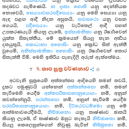
අත්හරියි,
පතිත්‍ථියති
යනු ක්‍රොධ වශයෙන් දැඩිබවට
තදබවට පැමිණෙයි.
න දාතා හොති
යනු දෙන්නියක
නොවෙයි,
සෙය්‍යාවසථපදීපෙය්‍යං
යනු මෙහි සෙය්‍යා යනු
ඇඳ පළඟ ආදී නිදන අසුනයි,
ආවසථො
යනු වසන
ගෙයයි,
පදීපෙය්‍යං
යනු වැටිතෙල් ආදී පහන්
උපකරණයැයි කියනු ලැබේ,
ඉස්සාමනිකා
යනු ඊර්‍ෂ්‍යාවෙන්
යුක්ත සිතැත්තීය, මේ ක්‍රමයෙන් සියලු තැන අර්‍ත්‍ථය
දතයුතුයි,
කොධානා අහොසිං
යනු ක්‍රෝධ සිත් ඇත්තී
වූයෙමි,
අනිස්සාමනිකා අහොසිං
යනු ඊර්‍ෂ්‍යාවෙන් තොර
සිතැත්තී වීමි. මෙහි ඉතිරිය පැහැදිලි අරුත් ඇත්තේමය.
8. තාප සූත්‍ර වර්ණනාව
අටවැනි සූත්‍රයෙහි අත්තන්තප ආදියෙහි තමන් තවයි,
දුකට පමුණුවයි යන්නෙන්
අත්තන්තපො
නමි, තමන්
තැවීමෙහි යෙදීම
අත්තපරිතාපනානුයොගං
නමි, අනුන්
තවන්නේනුයි
, පරන්තපො
නමි, අනුන් තැවීමේ යෙදීම
පරපරිතාපනානුයොගං
නමි,
දිට්ඨෙවධම්මො
යනු මේ
ආත්මභාවයේදීමයි,
නිච්ඡානො
යනු තෘෂ්ණාව ඡාතයි
කියනු ලැබේ, ඒ තෘෂ්ණාව ඔහුට නැතැයි
නිච්ඡාතො
නමි,
සියලු කෙලෙසුන්ගෙන් නිවුණු බැවින්
නිබ්බුතො
නමි,