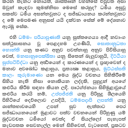
කරන තැනට නොයත්, ශාස්තෲන් වහන්සේ එපුවත අසා
ඔවුන් කැඳවා කුමක්නිසා මෙසේ කරහුද? ධර්‍මය අසුවූ
සකස්ව ධර්‍මය අසන්නවුනට ද සජ්ඣායනය කරන්නවුනට
ද මේ මෙපමණ අනුසස් යයි දක්වන සේක් මේ දේශනාව
ඇරඹූ සේක.
එහි
ධම්මං පරියාපුණාති
යනු සුත්තගෙය්‍ය ආදී නවාංග
සත්ථුසාසනය වූ පෙළදහම උගණියි,
සොතානුධතා
හොන්ති
යනු කණට අනුව පවත්නාහු අනුව පිවිසියාහු
වෙත්,
මනසානුපෙක්ඛිතා
යනු සිතෙන් බැලුවාහුයි,
දිට්ඨියා
සුප්පටිවිද්ධා
යනු අර්‍ත්‍ථයෙන් ද කාරණයෙන් ද ප්‍රඥාවෙන් ද
මනාව අවබෝධ කළාහුය, ප්‍රත්‍යක්‍ෂ කළාහුය,
මුට්ඨස්සති
කාලං කුරුමාණො
යන මෙය බුද්ධ වචනය සිහිකිරීමේ
සිහිය නැති නිසා නොකියන ලද්දකි, පුහුදුන් අයගේ
කළුරිය කිරීම සඳහා කියන ලදි. පෘථග්ජනයා සිහිමුළාවූයේ
කළුරිය කරයි නම්,
උප්පජ්ජති
යනු පිරිසුදු ශීලයෙහි
පිහිටියේ දෙව්ලොව උපදියි,
ධම්මපදාපි ලපන්ති
යනු
ශාන්තභාවයෙහි උපන් සුව ඇත්තාට පෙර
සජ්ඣායනයෙන් මුළාවට පත්ව වචනයෙන් පිරිහුණු යම්
බුද්ධවචන ධර්‍මයෝ වෙත්ද ඒ සියල්ලෝ පැහැපත්
කැඩපතක සෙවනැල්ල මෙන් සිහිවෙත්, වැටහෙත්, ප්‍රකටව