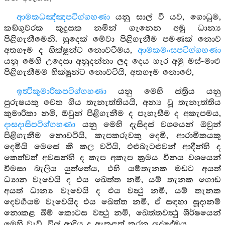
ආමකධඤ්ඤපටිග්ගහණා
යනු සාල් වී යව, ගොධුම,
කඞ්ගුවරක කුදුසක නමින් ගැනෙන අමු ධාන්‍ය
පිළිගැනීමෙනි. හුදෙක් මේවා පිළිගැනීම පමණක් නොව
අතගෑම ද භික්ෂූන්ට නොවටීමය,
ආමකමංසපටිග්ගහණා
යනු මෙහි උදෙසා අනුදන්නා ලද දෙය හැර අමු මස්-මාළු
පිළිගැනීමම භික්ෂූන්ට නොවටියි, අතගෑම නොවේ,
ඉත්‍ථිකුමාරිකපටිග්ගහණා
යනු මෙහි ස්ත්‍රිය යනු
පුරුෂයකු වෙත ගිය තැනැත්තියයි, අන්‍ය වූ තැනැත්තිය
කුමාරිකා නමි, ඔවුන් පිළිගැනීම ද පැහැසීම ද අකැපමය,
දාසදාසිපටිග්ගහණා
යනු මෙහි දැසිදස් වශයෙන් ඔවුන්
පිළිගැනීම නොවටියි, කැපකරුවකු දෙමි, ආරාමිකයකු
දෙමියි මෙසේ කී කල වටියි, එළුබැටළුවන් ආදීන්හි ද
කෙත්වත් අවසන්හි ද කැප අකැප ක්‍රමය විනය වශයෙන්
විමසා බැලිය යුත්තේය, එහි යම්තැනක මඩට අයත්
ධ්‍යාන වැවෙයි ද එය ඛෙත්ත නමි, යම් තැනක ගොඩ
අයත් ධාන්‍ය වැවෙයි ද එය වත්‍ථු නමි, යම් තැනක
දෙවර්‍ගයම වැවෙයිද එය ඛෙත්ත නමි, ඒ සඳහා සූදානම්
නොකළ බිම් කොටස වත්‍ථු නමි, ඛෙත්තවත්‍ථු ශීර්ෂයෙන්
මෙහි වැව්, විල් ආදිය ද ඇතුළත් කරන ලද්දේමය,