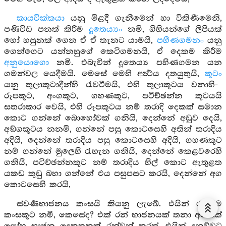
කායවික්කයා
යනු මිළදී ගැනීමෙන් හා විකිණීමෙනි,
පණිවිඩ පනත් කිරීම
දූතෙය්‍යං
නමි, ගිහියන්ගේ ලිපියක්
හෝ හසුනක් ගෙන ඒ ඒ තැනට යාමයි,
පහීණගමනං
යනු
ගෙන්ගෙට යන්නහුගේ කෙටිගමනයි, ඒ දෙකම කිරීම
අනුයොගො
නමි. එබැවින් දූතෙය්‍ය පහිණගමන යන
ගමන්වල යෙදීමයි. මෙසේ මෙහි අර්‍ත්‍ථය දතයුතුයි,
කූටං
යනු තුලාකූටාදීන්හි රැවටීමයි, එහි තුලාකූටය වනාහි-
රූපකූට, අංගකූට, ගහණකූට, පටිච්ඡන්න කූටයයි
සතරාකාර වෙයි, එහි රූපකූටය නම් තරාදි දෙකක් සමාන
කොට ගන්නේ බොහෝවක් ගනියි, දෙන්නේ අඩුව දෙයි,
අඞ්ගකූටය නනමි, ගන්නේ පසු කොටසෙහි අතින් තරාදිය
අදියි, දෙන්නේ තරාදිය පසු කොටසෙහි අදියි, ගහණකූට
නම් ගන්නේ මුලෙහි රැහැන ගනියි, දෙන්නේ කෙළවරෙහි
ගනියි, පටිච්ඡන්නකූට නම් තරාදිය හිල් කොට ඇතුළත
යකඩ කුඩු බහා ගන්නේ එය පසුපසට කරයි, දෙන්නේ අග
කොටසෙහි කරයි,
ස්වර්‍ණභාජනය කංසයි කියනු ලැබේ. එයින් රැවටීම
කංසකූට නමි, කෙසේද? එක් රන් භාජනයක් තනා අනෙක්