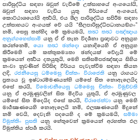
පාරිසුද්ධිය සඳහා බවුන් වැඩීමේ උත්සාහයේ අංගයෝයි,
බවුන් සඳහා වැඩිය යුතු වීර්යයේ අංගයෝ,
කොට්ඨාශයෝයි අර්‍ත්‍ථයි, එය ශීල පාරිශුද්ධිය සපිරීම සඳහා
උත්සාහයට අංගයක් වේ යයි “සීලපාරිසුද්ධිපධානයඞ්ගං”
නමි, සෙසු තන්හිද මේ ක්‍රමයමයි,
තත්‍ථ තත්‍ථ පඤ්ඤාය
අනුග්ගහෙස්සාමි
යනු ඒ ඒ තැන විදර්‍ශනා ප්‍රඥාවට අනුග්‍රහ
කරන්නෙමි,
යො තත්‍ථ ඡන්දො
යනාදියෙහි ඒ අනුග්‍රහ
කිරීමෙහි යම් කත්තුකම්‍යතා ඡන්දයක් වේදැයි මේ
ක්‍රමයෙන් අර්‍ත්‍ථය දතයුතුයි, මෙහි සතිසම්පජඤ්ඤය සිහිය
නංවා නුවණින් පිරිසිඳ වීර්යය පැවැත්වීම සඳහා කියන
ලදි,
රජනීයෙසු ධම්මෙසු චිත්තං විරාජෙති
යනු රාගයට
ප්‍රත්‍යය වූ ඉෂ්ටාරම්මණයන්හි යම්සේ සිත නොඇලෙයිද
එසේ කරයි,
විමොචනීයෙසු ධම්මෙසු චිත්තං විමුච්වති
යනු ඒ අරමුණුවලින් සිත මිදවිය යුතුයි, ඒ අරමුණුවල
යම්සේ සිත මිදෙයිද එසේ කරයි,
චිරාජෙත්වා
යනු මෙහි
මාර්‍ගක්‍ෂණයෙහි නොඇලෙයි නමි, ඵලක්‍ෂණයෙහි මිදුනේ
නමි වෙයි, දෙවැනි පදයෙහි ද මේ ක්‍රමයමයි,
සම්මා
විමුත්තිං පුසති
යනු හේතුවෙන් ක්‍රමයෙන් අරහත්ත ඵල
විමුත්තිය ස්පර්‍ශ කරයි.