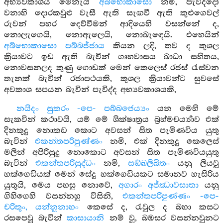
අභ්‍යවකාශය මෙනැයි
අබ්භොකාසො
නමි, පැවිද්දෝ
වනාහි දොරකවුළු වැසී ඇති සැඟවී ඇති කුළුගෙවල්
රුවන් පහර දෙව්වීමන් ආදියෙහි වසන්නේ ද,
නොලැගෙයි, නොඇලෙයි, නොබැඳෙයි. එහෙයින්
අබ්භොකාසො පබ්බජ්ජාය
කියන ලදි, තව ද කුශල
ක්‍රියාවට ඉඩ ඇති බැවින් ගෘහවාසය බාධා සහිතය,
නොවසනලද කුණු ගොඩක් මෙන් කෙලෙස් රජස් රැස්වන
තැනක් බැවින් රජාපථයකි, කුශල ක්‍රියාවන්ට සුවසේ
අවකාශ සපයන බැවින් පැවිද්ද අභ්‍යවකාශයකි,
නයිදං සුකරං -පෙ- පබ්බජෙය්‍යං
යන මෙහි මේ
සැකවින් කථාවයි, යම් මේ ශික්ෂාත්‍රය බ්‍රහ්මචර්‍ය්‍යාව එක්
දිනකුදු නොකඩ කොට අවසන් සිත පැමිණවිය යුතු
බැවින්
එකන්තපරිපුණ්‍ණං
නමි, එක් දිනකුදු කෙලෙස්
මලින් අපිරිසුදු නොකොට අවසන් සිත පැමිණවියයුතු
බැවින්
එකන්තපරිසුද්ධං
නමි,
සඞ්ඛලිඛිතං
යනු ලියවූ
හක්ගෙඩියක් මෙන් සේදු හක්ගෙඩියකට සමානව හැසිරිය
යුතුයි, මෙය පහසු නොවේ,
අගාරං අජ්ඣාවසාතා
යනු
ගිහිගෙහි වසන්නහු විසිනි,
එකන්තපරිපුණ්ණං -පෙ-
චරිතුං, යන්නූනාහං
කෙසේ ද, රැවුල ද බහා කසට
රසපෙවූ බැවින්
කාසායානි
නම් වූ, බඹසර වසන්නවුනට