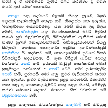
කරයි ද ඒ සමගියෙහි ගුණය පළට කරන්නා වූ වචන
කියයි අන් යමක් නොවෙයි,
නෙළා
යනු දෝෂයට එළයයි කියනු ලැබේ, ඔහුට
දොසක් නැත්තේනුයි නෙළා නමි, නිදොස්ය යන අරුත්ය,
‘නෙළඞ්ගො සෙතපච්ඡදො’ යන මෙහි කියන ලද සීලය
මෙනි,
කණ්ණාසුඛා
යනු ව්‍යංජනයන්ගේ මිහිරි බැවින්
කණට සුව එළවන්නාවූයි, හිඳිකටුවකින් ඇනීමක් මෙන්
කණට හුලක් නොදනවන්නේයි, අර්‍ත්‍ථමධුරතාවෙන් සියලු
සිරුරෙහි කෝපය නොදනවා ප්‍රේමය දනවන්නේනුයි
පෙමනීයා
යි. හදවතට යයි, නොගැටෙමින් සුවසේ සිතට
පිවිසේනුයි හදයඞ්ගමා යි, ගුණ පිරිපුන් බැවින් පෙරටු
වන්නේයි
පොරි
නමි, පුරයෙහි වැඩුණු කාන්තාවක් මෙන්
සුකුමාලය යන්නෙන් ද
පොරි
වෙයි, මෝ පුරයේනුයිද
පොරි
නමි, පුරයෙහි මෝ යනු නුවර වැසියන්ගේ කථාව
යන අරුත්ය, නුවර වැසියන්ගේ සුදුසු කථාවෙයි, පීතෘබවට
තාත යනු ද, සොහොයුරුබවට භාතු යනුද කියති, මෙබඳුවූ
කථාව බොහෝ දෙනාට මනාපය, සිත් වඩන්නේ යයි
බහුජනමනාපා
නමි,
සුදුසු කාලයෙහි කියන්නේනුයි
කාලවාදී
නමි කිවයුතු