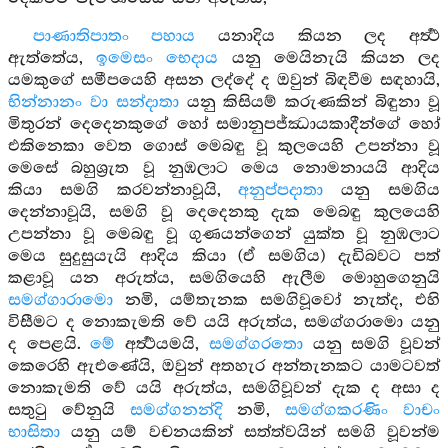
පාණාතිපාතං පහාය
යනාදිය කියන ලද අර්‍ත්‍ථ
ඇත්තේය,
ඉමෙසං භෙදාය
යනු මෙයිනැයි කියන ලද
යමකුගේ සමීපයෙහි අසන ලද්දේ ද ඔවුන් බිඳවීම සඳහායි,
භින්නානං වා සන්දාතා
යනු කිසියම් කරුණකින් බිඳුනා වූ
මිතුරන් දෙදෙනකුගේ හෝ සමානුපජ්ඣායකාදීන්ගේ හෝ
එකිනෙකා වෙත ගොස් මෙබඳු වූ කුලයෙහි උපන්නා වූ
මෙසේ බහුශ්‍රැත වූ නුඹලාට මෙය නොමනායයි ආදිය
කියා සමගි කරවන්නාවූයි,
අනුප්පදාතා
යනු සමගිය
දෙන්නාවූයි, සමගි වූ දෙදෙනකු දැක මෙබඳු කුලයෙහි
උපන්නා වූ මෙබඳු වූ ගුණයන්ගෙන් යුක්ත වූ නුඹලාට
මෙය සුදුසුයැයි ආදිය කියා (ඒ සමගිය) දැඩිබවට පත්
කළාවූ යන අරුත්ය, සමගියෙහි ඇලීම මොහුගෙනුයි
සමග්ගාරාමො
නමි, යම්තැනක සමගිවූවෝ නැත්ද, එහි
විසීමට ද නොකැමති වේ යයි අරුත්ය, සමග්ගරාමො යනු
ද පෙළයි.
මේ
අර්‍ත්‍ථයමයි,
සමග්ගරතො
යනු සමගි වූවන්
කෙරෙහි ඇඑණේයි, ඔවුන් අතහැර අන්තැනකට යාමටවත්
නොකැමති වේ යයි අරුත්ය, සමගිවූවන් දැක ද අසා ද
සතුටු වේනුයි
සමග්ගනන්දි
නමි,
සමග්ගකරණිං වාචං
භාසිතා
යනු යම් වචනයකින් සත්ත්වයින් සමගි වූවන්ම