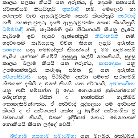
කාලය සලකා කියයි යන අරුත්ය, වූ දෙයම සත්‍යයම
ස්වභාවයම කියයිනුයි
භූතවාදී
නමි. මෙලොව හා
පරලොව වැඩ ඇසුරුවූවක්ම කොට කියයිනුයි
අත්‍ථවාදි
නමි. නවලොවුතුරු දහම් ඇසුරුවූවක්ම කොට කියයිනුයි
ධම්මවාදි
නමි, තැබීමෙහි ඉඩ නිධානයයි කියනු ලැබේ,
තැබීමේ ඉඩ ඇයට ඇත්තේනුයි
නිධානවති
නමි,
හදවතෙහි තැබියයුතු වචන කියන ලදැයි අරුත්ය
,
කාලෙන
යනු මෙබන්දක් කියන්නේ ද මම හදවතෙහි
තැබිය යුත්තක් කියමියි නුසුදුසු කල්හි නොකියයි, සුදුසු
කාලය බලාම කියයි යන අරුත්ය,
සාපදෙසං
යනු
උපමාසහිතවූයි. කරුණු සහිත වූ යන අරුත්ය,
පරියන්තිවතිං
යනු පිරිසිඳීම දක්වා යම්සේ කථාවෙහි
නිමාවක් දකියි ද එසේ කියයි යන අර්ථයයි,
අත්‍ථසංහිතං
යනු අර්‍ත්‍ථ සම්පන්න වූ දෙය නොයෙක් ක්‍රමයන්ගෙන්
බෙදන්නහු විසින් ද හාත්පසින් ගැනීමට
නොහැකිවන්නේය, ඒ අර්‍ත්‍ථවාදී පුද්ගලයා යම් අර්‍ත්‍ථයක්
කියයි ද ඒ අර්‍ත්‍ථයෙන් යුක්ත වූ බැවින් අර්‍ත්‍ථසංහිත වූ
වචනයක් කියයි, එකක් ඉදිරිපත් කොට වෙනෙකක්
නොකියයි කියන ලද්දේ වෙයි:
බීජගාම භූතගාම සමාරම්හා
යනු මූලබීජ, ඛන්ධබීජ,