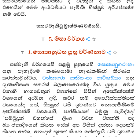
සත්‍යයන්ගෙන් මාර්‍ගසතර ද ඵලතුන ද කියන ලදි,
එහෙයින් මෙම ආර්‍යධර්‍මයට පැමිණි භික්ෂුව අරියප්පත්ත
නම් වෙයි.
සතර වැනිවූ බ්‍රාහ්මණ වර්‍ගයයි.
5. මහා වර්ගය
1. සොතානුධත සූත්‍ර වර්ණනාව
පස්වැනි වර්ගයෙහි පළමු සූත්‍රයෙහි
සොතානුගථානං
යනු පැහැදීමේ කණයොමා නැණකණින් තීරණය
කරන්නවුන්ටය,
චත්තාරො ආනිසංසා පාටිකඞ්කා
යනු
ගුණානිසංස සතරක් බලාපොරොත්තු විය යුතුය, මෙය
වනාහි භාග්‍යවතුන් වහන්සේ විසින් අර්‍ත්‍ථොත්පත්ති
වශයෙන් අරඹන ලදි, කවර නම් අර්‍ත්‍ථොත්පත්තියක්
වශයෙන්ද යත්, භික්‍ෂූන් ධර්‍ම ශ්‍රවණයට නොපැමිණීමේ
අර්‍ත්‍ථාත්පත්ති වශයෙනි, පන්සියයක් බමුණු පැවිද්දෝ
“සම්බුදුන් වහන්සේ ලිංග වචන විභක්ති පද
ඛ්‍යංජනාදියෙන් කියන සේක් අප විසින් දන්නා දෙයක්ම
කියන සේක, නොදත් කුමක් කියන සේක්දැයි ධර්‍ම ශ්‍රවණය