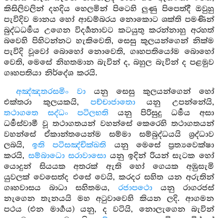
කිසිලිවලින් දහදිය හෙලමින් පිටෙහි ලුණු පිපෙත්දී ඔවුහු
පැවිදිව මානය හෝ ආඩම්බරය නොකොට ශක්ති පමණින්
බුද්ධධර්‍මය උගෙන විදර්‍ශනාවට කටයුතු කරන්නාහු අරහත්
බවෙහි පිහිටන්නට හැකිවෙති, සෙසු කුලයන්ගෙන් නික්ම
පැවිදි වූවෝ බොහෝ නොවෙති, ගෘහපතියෝම බොහෝ
වෙති, මෙසේ නිහතමාන බැවින් ද, බහුල බැවින් ද පළමුව
ගෘහපතියා නිර්දේශ කරයි.
අඤ්ඤතරසමිං වා
යනු සෙසු කුලයන්ගෙන් හෝ
එක්තරා කුලයකයි,
පච්චාජාතො
යනු උපන්නේයි,
තථාගතෙ සද්ධං පටිලභති
යනු පිරිසුදු ධර්‍මය අසා
ධර්‍මස්වාමී වූ තථාගතයන් වහන්සේ කෙරෙහි තථාගතයන්
වහන්සේ ඒකාන්තයෙන්ම සම්මා සම්බුද්ධයයි ශ්‍රද්ධාව
ලබයි,
ඉති පටිසඤ්චික්ඛති
යනු මෙසේ ප්‍රත්‍යවෙක්ෂා
කරයි,
සම්බාධො සරාවාසො
යනු ඉදින් රියන් සැටක හෝ
යොදුන් සියයක අතරක් ඇති හෝ ගෙයක අඹුසැමි
යුවලක් වෙසෙත්ද එසේ වෙයි, කරදර සහිත යන අරුතින්
ගෘහවාසය බාධා සහිතමය,
රජාපථො
යනු රාගරජස්
නැගෙන තැනයයි මහ අටුවාවෙහි කියන ලදි. ආගමන
පථය (එන මාර්‍ගය) යනු, ද වටියි, නොලැගෙන බැවින්