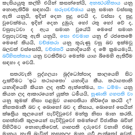
කැසියයුතු කල්හි එයින් කසන්නේයි,
අනත්‍ථරහිතාය
යනු
නොඇතිරීම සඳහායි:
සරූපචච්ඡාය
යනු සමාන වස්සකු
ඇති යනුයි, ඉදින් දෙන සුදු වෙයි ද, වස්සා ද සුදු
වූවෙක්මය, ඉදින් දෙන දුඹුරු හෝ රතු හෝ වේ ද,
වසුපැටවා ද ඇය සමාන වූයේයි මෙසේ සමාන
වසුපැටවකු ඇති යනුයි,
සො එවමාහ
යනු ඒ රජතෙමේ
මෙසේ කියයි,
වච්ඡතරා
යනු තුරුණු වසු බව ඉක්මවූ
බලවත් වස්සෝයි,
වච්ඡතරි
යනාදියෙහි ද මේ ක්‍රමයමැයි,
බරිහිසත්තාය
යනු වටකිරීමට මෙන්ම යාග බිමෙහි ඇතිරීම
සඳහා ද වෙයි.
සතරවැනි පුද්ගලයා බුද්ධෝත්පාද කාලයෙහි සිට
දැක්වීමට ‘ඉධ තථාගතො’ යනාදිය කීය. තථාගතානි
යනාදියෙහි කියන ලද අර්‍ත්‍ථ ඇත්තේමය,
තං ධම්මං
යනු
කියන ලද ආකාරයෙන් යුක්ත ධර්‍මයයි,
සුණාති ගහපති වා
යනු කුමක් නිසා පළමුව ගෘහපතියා නිර්දේශ කරයි ද?
නිහතමානී බව ද බොහෝ බව ද නිසාය, බොහෝ සෙයින්
ක්ෂත්‍රිය කුලයෙන් පැවිදිවූවෝ මන්ත්‍ර නිසා මාන කරති,
පහත්ජාති කුලයෙන් පැවිදිවූවෝ තමන්ගේ විජාතික බවින්
පිහිටීමට නොහැකිවෙත්, ගෘහපති දරුවෝ වනාහි එබඳු
මානය නැති බැවින් නසනලද මාන ගවර්‍ ඇත්තෝ වෙත්,