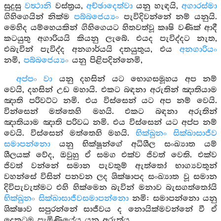
සුදුසු
වත්‍ථානි
වස්ත්‍රය,
අච්ඡාදෙත්වා
යනු හැඳයි,
අගාරස්මා
ගිහිගෙයින් නික්ම
පබ්බජෙය්‍යං
පැවිදිවන්නේ නම් යනුයි.
මෙහිද යම්හෙයකින් ගිහිගෙයට හිතවත්වූ කෘෂි වණික් ආදී
කටයුතු අගාරියයි කියනු ලැබේ. එයද පැවිද්දට නැත,
එබැවින් පැවිද්ද අනගාර්යයි දතයුතුය, එය
අනගාරියං
නමි,
පබ්බජෙය්‍යං
යනු පිළිපදින්නෙමි,
අප්පං වා
යනු දහසින් යට භොගසමූහය අප නම්
වෙයි, දහසින් උඩ මහායි. එකට බඳනා අරුතින් ඤාතියාම
ඤාති පරිවට්ට නමි. එය විස්සෙන් යට අප නම් වෙයි.
වින්සෙන් මත්තෙහි මහයි. එකට බඳනා අරුතින්
ඤාතියාම ඤාති පරිවධ නමි. එය විස්සෙන් යට අප්ප නම්
වෙයි. විස්සෙන් මත්තෙහි මහයි.
භික්ඛුනං සික්ඛාසාජීව
සමාපන්නො
යනු භික්ෂූන්ගේ අධිශීල සංඛ්‍යාත යම්
ශීලයක් වේද, ඔවුහු ඒ සමග එක්ව ජිවත් වෙති. එක්ව
ජිවත් වන්නේ සමාන පැවතුම් ඇත්තෝ භාග්‍යවතුන්
වහන්සේ විසින් පනවන ලද ශික්ෂාපද සංඛ්‍යාත වූ සමාන
දිවිපැවැත්මට එහි හික්මෙන බැවින් මනාව බැසගත්තෝයි
භික්ඛුනං සික්ඛාසාජීවසමාපන්නො
නමි: සමාපන්නො යනු
ශික්ෂාව සපුරන්නේ සාජීවය ද නොයික්මවන්නේ වී ඒ
දෙකටම පැමිණියේය යන අරුත්ය,