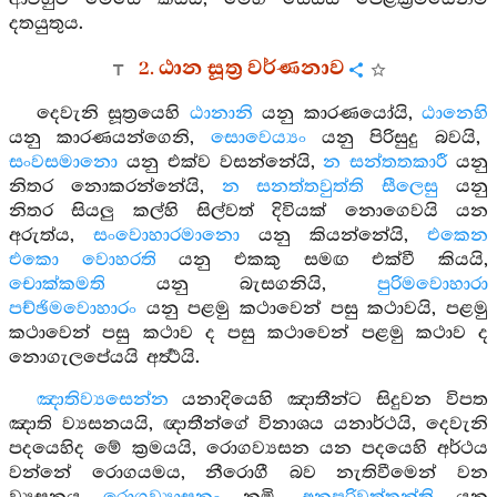
දතයුතුය.
2. ඨාන සූත්‍ර වර්ණනාව
දෙවැනි සූත්‍රයෙහි
ඨානානි
යනු කාරණයෝයි,
ඨානෙහි
යනු කාරණයන්ගෙනි,
සොවෙය්‍යං
යනු පිරිසුදු බවයි,
සංවසමානො
යනු එක්ව වසන්නේයි,
න සන්තතකාරී
යනු
නිතර නොකරන්නේයි,
න සනත්තවුත්ති සීලෙසු
යනු
නිතර සියලු කල්හි සිල්වත් දිවියක් නොගෙවයි යන
අරුත්ය,
සංවොහාරමානො
යනු කියන්නේයි,
එකෙන
එකො වොහරති
යනු එකකු සමඟ එක්වී කියයි,
චොක්කමති
යනු බැසගනියි,
පුරිමවොහාරා
පච්ඡිමවොහාරං
යනු පළමු කථාවෙන් පසු කථාවයි, පළමු
කථාවෙන් පසු කථාව ද පසු කථාවෙන් පළමු කථාව ද
නොගැලපේයයි අර්‍ත්‍ථයි.
ඤාතිව්‍යසෙන්න
යනාදියෙහි ඤාතීන්ට සිදුවන විපත
ඤාති ව්‍යසනයයි, ඥාතීන්ගේ විනාශය යනාර්ථයි, දෙවැනි
පදයෙහිද මේ ක්‍රමයයි, රොගව්‍යසන යන පදයෙහි අර්ථය
වන්නේ රොගයමය, නීරොගී බව නැතිවීමෙන් වන