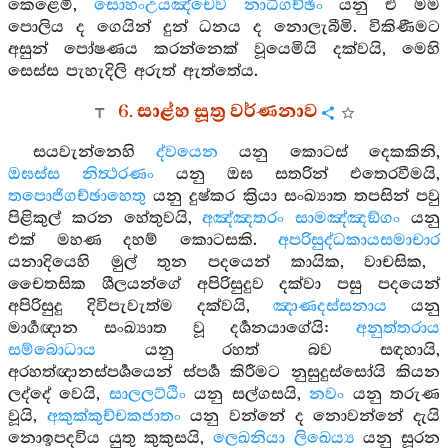
කෙළෙමි,
සොහංඋයඤ්චෙව නාධිගච්ඡිං
යනු ඒ මම
පොලිය ද ගෙයින් දුන් ධනය ද නොලැබීමි. විකිණීමට
අසුන් පෝෂණය කරන්නෙක් වූයෙමියි දක්වයි, මෙහි
සෙස්ස පැහැදිලි අරුත් ඇත්තේය.
6. සාළ්හ සූත්‍ර වර්ණනාව
සයවැන්නෙහි
ද්වයෙන
යනු කොටස් දෙකකිනි,
ඔඝස්ස නිත්‍ථරණං
යනු ඔඝ සතරින් එතෙරවීමයි,
තපොජිගච්ඡාහෙතු
යනු දුෂ්කර ක්‍රියා සංඛ්‍යාත තපසින් පවු
පිළිකුල් කරන හේතුවයි,
අඤ්ඤතරං සාමඤ්ඤඞ්ගං
යනු
එක් මහණ දහම් කොටසකි.
අපරිසුද්ධකායසමාචාර
යනාදියෙහි මුල් තුන පදයෙන් කායික, වාචසික,
චෛතසික ශීලයන්ගේ අපිරිසුදුව දක්වා පසු පදයෙන්
අපිරිසුදු දිවිපැවැත්ම දක්වයි,
ඤාණදස්සනාය
යනු
මාර්‍ගඥාන සංඛ්‍යාත වූ දර්‍ශනයාගේයි:
අනුත්තරාය
සම්බොධාය
යනු රහත් බව සඳහායි,
අරහත්ඥානස්පර්‍ශයෙන් ස්පර්‍ශ කිරීමට නුසුදුස්සෝයි කියන
ලද්දේ වෙයි,
සාලලට්ඨිං
යනු සල්ගසයි,
නවං
යනු තරුණ
වූයි,
අකුක්කුච්චකජාතං
යනු වන්නේ ද නොවන්නේ දැයි
නොඉපදවිය යුතු කුකුසයි,
ලෙඛනියා ලිඛෙය්‍ය
යනු සූරන