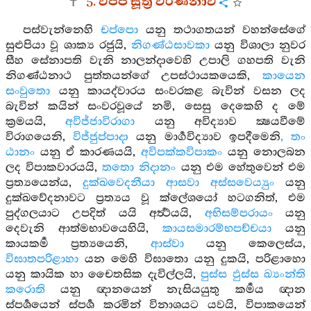
5. වප්ප සූත්‍ර වර්ණනාව
පස්වැන්නෙහි
චප්පො
යනු තථාගතයන් වහන්සේගේ
සුළුපියා වූ ශාක්‍ය රජුයි,
නිගණ්ඨසාවකා
යනු විශාලා නුවර
සීහ සේනාපති වැනි නාලන්දාවෙහි උපාලි ගහපති වැනි
නිගණ්ඨනාථ පුත්තයන්ගේ උපස්ථායකයෙකි,
කායෙන
සංවුතො
යනු කායද්වාරය සංවරකළ බැවින් වසන ලද
බැවින් කයින් සංවරවූයේ නමි, සෙසු දෙකෙහි ද මේ
ක්‍රමයයි,
අවිජ්ජාවිරාගා
යනු අවිද්‍යාව ක්‍ෂයවීමේ
විරාගයෙනි,
විජ්ජුප්පාදා
යනු මාර්‍ගවිද්‍යාව ඉපදීමෙනි
, තං
ඨානං
යනු ඒ කාරණයයි,
අවිපක්කවිපාකං
යනු නොලබන
ලද විපාකවාරයයි,
තතො නිදානං
යනු එම හේතුවෙන් එම
ප්‍රත්‍යයෙන්ය,
දුක්ඛවෙදනීයා ආසවා අස්සවෙය්‍යුං
යනු
දුක්ඛවේදනාවට ප්‍රත්‍යය වූ ක්ලේශයෝ හටගනිත්, එම
පුද්ගලයාට උපදිත් යයි අර්‍ත්‍ථයයි,
අභිසම්පරායං
යනු
දෙවැනි ආත්මභාවයෙහියි,
කායසමාරම්භපච්චයා
යනු
කායකර්‍ම ප්‍රත්‍යයෙනි,
ආස්වා
යනු කෙලෙස්ය,
විඝාතපරිළාහා
යන මෙහි විඝාතො යනු දුකයි, පරිළාහො
යනු කායික හා චෛතසික දැවිල්ලයි,
පුස්ස ඵුස්ස ඛ්‍යංන්ති
කරොති
යනු ඥානයෙන් නැසියයුතු කර්‍මය ඥාන
ස්පර්‍ශයෙන් ස්පර්‍ශ කරමින් විනාශයට යවයි, විපාකයෙන්