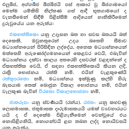
එලුබීජ, අග්ගබීජ බීජබීජයි පස් ආකාර වූ බීජගාමයෝ
මෙන්ම යම්කිසි නිල්තණ ගස් ආදී භූතගාමයෝ ද
වැනසීමෙන් සිඳීම් පිළිස්සීම් ආදියෙන් හානිකිරීමෙන්
දුරුවූයේය යන අරුත්ය:
එකභත්තිකො
යනු උදෑසන බත හා සවස බතයයි බත්
දෙකෙකි, ඔවුනතුරෙන් උදය බතෙහි සීමාව
මධ්‍යාහ්නයෙන් පිරිසිඳින ලද්දේය, අනෙක මධ්‍යාහ්නයෙන්
මත්තෙහි අරුණෝද්ගමනයෙන් කෙළවර වෙයි, එබැවින්
මධ්‍යාහ්නය දක්වා කාලය අතරෙහි දසවරක් වළඳන්නේ ද
ඒකභත්තික වෙයි, ඒ සඳහා එකභත්තිකොයි කියන ලදි,
රාත්‍රි භොජනය රත්ති නමි. එයින් වැළකුණේයි
රත්තුපරතො
නමි, මධ්‍යාහ්නය ඉක්මුණු කල්හි හිරු
බැසයාම තෙක් බොජුන විකාල භොජනය නමි, එයින්
වැලකුණ බැවින්
විරතො විකාලභොජනා
නමි,
ජාතරූපං
යනු ස්වර්‍ණයයි (රන්ය).
රජතං
යනු කහවණු
ලොහමාසක, ජතුමාසක දාරුමාසකයයි යමක් ව්‍යවහාරයට
යයි ද ඒ දෙකේම පිළිගැනීමෙන් වෙන්වූයේ එය
නොපිළිගනියි, නොගන්වයි ළඟ තබන ලද්ද නොයිවසයි
යන අරුත්ය,