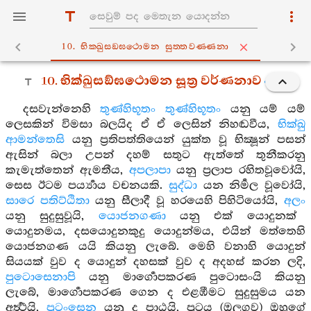
10. භික‍්ඛුසඞ‍්ඝථොමන සුත‍්තවණ‍්ණනා
10. භික්ඛුසඞ්ඝථොමන සූත්‍ර වර්ණනාව
දසවැන්නෙහි
තුණ්හිභූතං තුණ්හිභූතං
යනු යම් යම්
ලෙසකින් විමසා බලයිද ඒ ඒ ලෙසින් නිහඬවීය,
භික්ඛු
ආමන්තෙසි
යනු ප්‍රතිපත්තියෙන් යුක්ත වූ භික්‍ෂූන් පසන්
ඇසින් බලා උපන් දහම් සතුට ඇත්තේ තුනීකරනු
කැමැත්තෙන් ඇමතීය,
අපලාපා
යනු ප්‍රලාප රහිතවූවෝයි,
සෙස ඊටම පර්‍ය්‍යාය වචනයකි.
සුද්ධා
යන නිර්‍මල වූවෝයි,
සාරෙ පතිට්ඨිතා
යනු සීලාදී වූ හරයෙහි පිහිටියෝයි,
අලං
යනු සුදුසුවූයි,
යොජනගණා
යනු එක් යොදුනක්
යොදුනමය, දසයොදුනකුදු යොදුන්මය, එයින් මත්තෙහි
යොජනගණ යයි කියනු ලැබේ. මෙහි වනාහි යොදුන්
සියයක් වුව ද යොදුන් දහසක් වුව ද අදහස් කරන ලදි,
පුටොසෙනාපි
යනු මාර්‍ගොපකරණ පුටොසංයි කියනු
ලැබේ, මාර්‍ගොපකරණ ගෙන ද එළඹීමට සුදුසුමය යන
අර්‍ත්‍ථයි,
පුටංසෙන
යනු ද පාඨයි, පුටය (ඔලගුව) ඔහුගේ