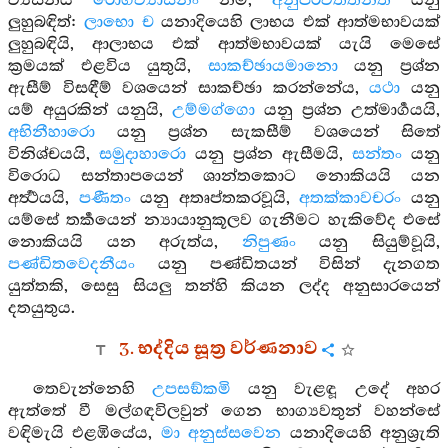
ව්‍යසනය
රොගව්‍යාසනං
නමි,
අනුපරිවත්තන්ති
යනු
ලුහුබඳිත්:
ලාභො ච
යනාදියෙහි ලාභය එක් ආත්මභාවයක්
ලුහුබඳියි, ආලාභය එක් ආත්මභාවයක් යැයි මෙසේ
ක්‍රමයක් එළවිය යුතුයි,
සාකච්ඡායමානො
යනු ප්‍රශ්න
ඇසීම් විසඳීම් වශයෙන් සාකච්ඡා කරන්නේය,
යථා
යනු
යම් අයුරකින් යනුයි,
උම්මග්ගො
යනු ප්‍රශ්න උත්මාර්‍ගයයි,
අභිනීහාරො
යනු ප්‍රශ්න සැකසීම් වශයෙන් සිතේ
විනිශ්චයයි,
සමුදාහාරො
යනු ප්‍රශ්න ඇසීමයි,
සන්තං
යනු
විරොධ සන්තාපයෙන් ශාන්තකොට නොකියයි යන
අර්‍ත්‍ථයයි,
පණීතං
යනු අතෘප්තකරවූයි,
අතක්කාවචරං
යනු
යම්සේ තර්‍කයෙන් න්‍යායානුකූලව ගැනීමට හැකිවේද එසේ
නොකියයි යන අරුත්ය,
නිපුණං
යනු සියුම්වූයි,
පණ්ඩිතවෙදනීයං
යනු පණ්ඩිතයන් විසින් දැනගත
යුත්තකි, සෙසු සියලු තන්හි කියන ලද්ද අනුසාරයෙන්
දතයුතුය.
3. භද්දිය සූත්‍ර වර්ණනාව
තෙවැන්නෙහි
උපසඞ්කමි
යනු වැළඳූ උදේ අහර
ඇත්තේ වී මල්ගඳවිලවුන් ගෙන භාග්‍යවතුන් වහන්සේ
වඳිමැයි එළඹියේය,
මා අනුස්සවෙන
යනාදියෙහි අනුශ්‍රැති