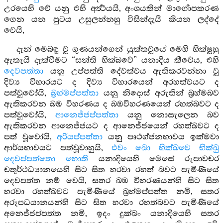
උරයෙහි වේ යනු එහි අර්‍ත්‍ථයයි, අංශයකින් මාර්‍ගොපකරණ
ගෙන යන පුටය උසුලන්නහු විසින්දැයි කියන ලද්දේ
වෙයි,
දැන් මෙබඳු වූ ගුණයන්ගෙන් යුක්තවූයේ මෙහි භික්ෂූහු
ඇතැයි දැක්වීමට “සන්ති භික්ඛවේ” යනාදිය කීවේය, එහි
දෙවපත්තා
යනු උප්පත්ති දේවත්වය ඇතිකරවන්නා වූ
දිව්‍ය විහාරයට ද දිව්‍ය විහාරයෙන් අරහත්වයට ද
පත්වූවෝයි,
බ්‍රහ්මප්පත්තා
යනු නිදොස් අරුතින් බ්‍රහ්මබව
ඇතිකරවන බඹ විහරණය ද බඹවිහරණයෙන් රහත්බවට ද
පත්වූවෝයි,
ආනෙජ්ජප්පත්තා
යනු නොසැලෙන බව
ඇතිකරවන ආනෙජ්ජයට ද ආනෙජ්ජයෙන් රහත්බවට ද
පත් වූවෝයි,
අරියප්පත්තා
යනු පෘථග්ජනභාවය ඉක්මවා
ආර්යභාවයට පත්වූවාහුයි,
එවං ඛො භික්ඛවෙ භික්ඛු
දෙවප්පත්තො හොති
යනාදියෙහි මෙසේ රූපාවචර
චතුර්ථධ්‍යානයෙහි සිට සිත හරවා රහත් බවට පැමිණියේ
දෙවපත්ත නම් වෙයි, සතර බඹ විහරණයන්හි සිට සිත
හරවා රහත්බවට පැමිණියේ බ්‍රහ්මප්පත්ත නමි, සතර
අරූපධයානයන්හි සිට සිත හරවා රහත්බවට පැමිණියේ
අනෙජ්ජප්පත්ත නමි, ඉදං දුක්ඛං යනාදියෙහි සතර