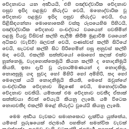
වේදනාවය යන අර්‍ත්‍ථයයි, එහි පඤ්චද්වාරික වේදනාව
පසුව ඉපිද පළමුව නිරුද්ධ වෙයි, මනොද්වාරික වූ
වේදනාව පළමුව ඉපිද පසුව නිරුද්ධ වෙයි, එය
පිළිසිඳගන්නා මොහොතෙහි වස්තු රූපයෙහිම පිහිටයි,
පඤ්චද්වාරික වේදනාව පංචද්වාර වශයෙන් පවතිමින්
පළමු වියවූ විසිවස් කල්හි ඇලීම් කිපීම් මුළාවීම් වශයෙන්
අධිකව (වැඩිවී) බලවත් වෙයි, පණස්වස් කල්හි සිටියේ
වෙයි, සැටවස් කල්හි සිට පිරිහෙමින් පසු අනුවස් කල්හි
මඳ වෙයි, එකල්හි සත්ත්වයෝ බොහෝ කලක් එක්ව
හුන්නෙමු, වැදහොත්තෙමුයි කියන කල්හි ද නොදනිමුයි
කියති, ඉතා දැඩි වූ රූපාරම්මණයන් ද නොදකිමු,
නොඅසුමු ගඳ සුවද හෝ මිහිරි හෝ අමිහිරි, තද හෝ
මෙලෙක් යයි නොදනිමුයි කියති, මෙසේ ඔවුන්ගේ
පංචද්වාරික වේදනාව බිඳුණේ වෙයි, මනොද්වාරික
වේදනාව පවතියි. යම්තාක් එම වේදනාව පවතීද ඒතාක්
සත්ත්වයා ජීවත් වේයැයි කියනු ලැබේ. යම් විටෙක
නොපවතීද එකල්හි මළේ නිරුද්ධ වූයේයි කියනු ලැබේ.
මෙම අර්‍ත්‍ථය වැවකට සමානකොට දැක්විය යුත්තේය,
යම්සේ පුරුෂයෙක් ජලමාර්‍ග පහකින් සමන්විත වැවක්