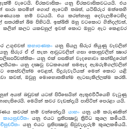
්මී වැටෙයි. චිරකවාසිකං යනු චිරකවාසිකවධයයි. එය
 සාරා කපමින් ගොප් ඇටෙහි තබත්, යටිසිරුර මත්තෙහි
ඵණෙය්‍යක නම් වධයයි. එය කරන්නාහු දෙවැලමිටෙහිද
තරකින් බිම පිහිටයි. ඉක්බිති ඔහු වටකොට ගිනිදල්වත්,
. කලින් කලට යකඩහුල් ඉවත් කොට ඔහුට ඇට කෙළවර
හර උගුළුවත්
කහාපණකං
යනු සියලු සිරුර තියුණු වෑවලින්
නු සිරුර ඒ ඒ තැන ආවුධවලින් ගසා කොසුවලින් ක්‍ෂාර
 පලිඝපරිවත්තිකං යනු එක් පසකින් වැදහොවා කන්සිදුරෙන්
ලපීඨකං යනු දක්‍ෂවූ වධකයෙක් සමඇද ඇඹරුම්ගල්වලින්
ට කෙස්වලින්ම වෙළත්, පිදුරුවැටියක් මෙන් කොට යළි
 ලවා කවත්, ඔවුහු මොහොතකින්ම ඇටසැකිල්ලක්ම කරති.
් අයත් බඩුවක් යටත් පිරිසෙයින් ඇතුළුවීථියෙහි වැටුණු
හැසිරෙයි. මෙයින් කවර වැඩක්දැයි පාපිටින් පෙරළා යයි.
රණය කවරක් නම් වන්නේදැයි
යාහං
යනු යම් කරුණකින්
ි.
කායසුචරිතං
යනු එයට ප්‍රතිපක්‍ෂවූ ත්‍රිවිධ කුශල කර්‍මයයි.
චීසුචරිතං
යනු එයට ප්‍රතිපක්‍ෂවූ සිවුවැදැරුම් කුශලකර්‍මයයි.