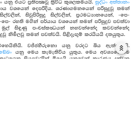
ු එයට ප්‍රතිපක්‍ෂවූ ත්‍රිවිධ කුශලකර්‍මයයි.
සුද්ධං අත්තානං
්යාය වශයෙන් දෙපරිදිය. ශරණාගමනයෙන් පරිසුදුවූ තමන්
න්, සිවුපිරිසුදු සිල්වලින්, ප්‍රථමධ්‍යානයෙන්, -පෙ-
රහති මගින් පර්යාය වශයෙන් තමන් පරිසුදුව පවත්වා
ා මුල් සිඳුණු පංචස්කන්‍ධයන් නහවන්නේද කවවන්නේද
ිර්‍මලවූ තමන් පවත්වයි. පිළිදැඟුම් කරයියයි දතයුතුය.
යිනියි. වජ්ජහීරුනො යනු වරදට බිය ඇත්තෝයි.
කඞ්ඛං
යනු මෙය කැමැතිවිය යුතුය. මෙය අවශ්‍යයෙන්ම
ුකොටගෙන සියලුවරදින් මිදෙයි යනුවෙන් කාරණය දක්වන
ම සතර ඵලයෙන්ද වේ. මගින් වනාහි මිදෙයි නමි. ඵලයට
ුශලය විපාක නොදෙයිද? විපාක දෙයි. එය වනාහි රහ්තවීමට
ට කර්‍ම ඵලයක් නැත.
යි.
යුතු බැවින් ප්‍රධානභාවය කිරීම් වශයෙන් හෝ ප්‍රධානයයි
දුකසේ කළයුතුය යන අර්‍ත්‍ථයි.
අගාරමජ්ක්‍ධාවස
තං යනු
ජ්ජ පරික්‍ඛාරානුප්පදානත්‍ථං පධානං
යනු මේ චීවරාදී