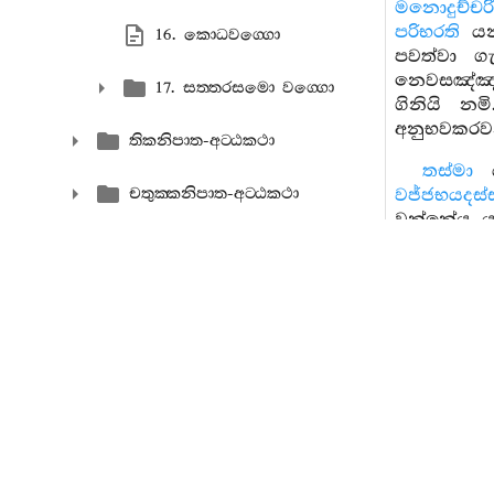
මනොදුච්චර
පරිභරති
යන 
16. කොධවග‍්ගො
පවත්වා ගැන
නෙවසඤ්ඤාන
17. සත‍්තරසමො වග‍්ගො
ගිනියි නම
අනුභවකරවන්
තිකනිපාත-අට‍්ඨකථා
තස්මා
චතුක‍්කනිපාත-අට‍්ඨකථා
වජ්ජභයදස්
වන්නේය යන 
වචනය හෝ ව
පඤ‍්චකනිපාත-අට‍්ඨකථා
පැමිණියේ 
කලින් කරනල
ඡක‍්කනිපාත-අට‍්ඨකථා
සත‍්තකනිපාත-අට‍්ඨකථා
අට‍්ඨකනිපාත-අට‍්ඨකථා
දෙවෙනි 
කියනුලැබ
නවකනිපාත-අට‍්ඨකථා
ගිහිගෙහි 