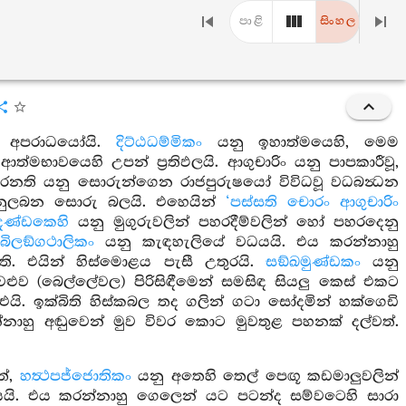
පාළි
සිංහල
 අපරාධයෝයි.
දිට්ඨධම්මිකං
යනු ඉහාත්මයෙහි, මෙම
මභාවයෙහි උපන් ප්‍රතිඵලයි. ආගුචාරිං යනු පාපකාරීවූ,
ෙනති යනු සොරුන්ගෙන රාජපුරුෂයෝ විවිධවූ වධබන්‍ධන
නුලබන සොරු බලයි. එහෙයින්
‘පස්සති චොරං ආගුචාරිං
දණ්ඩකෙහි
යනු මුගුරුවලින් පහරදීම්වලින් හෝ පහරදෙනු
බිලඞ්ගථාලිකං
යනු කැඳහැලියේ වධයයි. එය කරන්නාහු
ි. එයින් හිස්මොළය පැසී උතුරයි.
සඞ්ඛමුණ්ඩකං
යනු
ුව (බෙල්ලේවල) පිරිසිඳීමෙන් සමසිඳ සියලු කෙස් එකට
. ඉක්බිති හිස්කබල තද ගලින් ගටා සෝදමින් හක්ගෙඩි
්නාහු අඬුවෙන් මුව විවර කොට මුවතුළ පහනක් දල්වත්.
ත්,
හත්‍ථපජ්ජොතිකං
යනු අතෙහි තෙල් පෙඟූ කඩමාලුවලින්
ි. එය කරන්නාහු ගෙලෙන් යට පටන්ද සම්වටෙහි සාරා