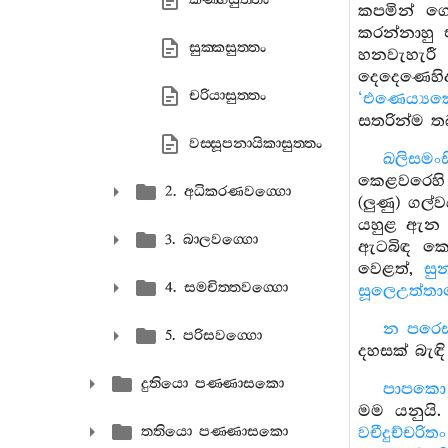
කපමින් ගො
කරන්නාහු 
සුක‍්කසුත‍්තං
හනවැහැරී
දෙදෙණෙහිද
චරියාසුත‍්තං
‘එණෙය්‍යක
සතරින්ම ත
වස‍්සූපනායිකාසුත‍්තං
ඛලිසමංස
කෙළවරෙහි
2. අධිකරණවග‍්ගො
(ලුණු) ගල්
යහුළ ඇන ප
3. බාලවග‍්ගො
ඇටබිඳ කෙස
වෙළත්,
සු
4. සමචිත‍්තවග‍්ගො
සූලෙඋත්ත
න පරෙස
5. පරිසවග‍්ගො
දහසක් බැඳි
දුතියො පණ‍්ණාසකො
පාපකො
මම යනුයි.
තතියො පණ‍්ණාසකො
වචීදුච්චරිතං