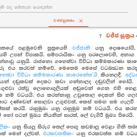
වජ‍්ජසුත‍්තං
වජ්ජ සූත්‍රය
පාතයේ පළමුවෙනි සූත්‍රයෙහි
වජ්ජානි
යනු දොෂයෝයි,
හි උපන් විපාකයි. සම්පරායිකං යනු පරලොවෙහි, අනාග ආත්
්නාවූ යනුයි. රාජනො ගහෙත්වා විවිධා කම්මකාරණා කාර
වරු එය කරවත් නම්වේ. මෙතෙම මෙසේ වධබන්‍ධන කර
ත්‍වා විවිධා කම්මකාරණා කාරෙනේත’යි
කියනලදී.
අද්ධ
රියන් දඬුකඩක් දෙකට කඩා ගන්නාලද දඬුවලින් හෝයි.
ගුළුවා රත්වූ ලොහොගුලියක් අඬුවෙන් ගෙන එහි හෙළත
ක නම් වධයයි. එය කරන්නාහු උඩුතොල දෙකන් සිළු ගලවළ
ට දණ්ඩෙන් සොලවා උගුළුවත්, කෙස් සමඟ සම ගැලවී එයි
තක් කරයි. රාහුමුඛං යනු රාහුමුඛ නම් වධයයි. එය කරන
ි හෝ පටන් මුඛය නියනින් සාරත්, ලේ වැගිරී මුඛ්‍ය පිරෙයි.
ලිකං
යනු සියලු සිරුර තෙල් පෙඟූ කඩමාලු වෙළා ගිනි තබ
ක් මෙන් දල්වත්.
එරකවතතිකං
යනු එරකවත්ත නම් වධයය