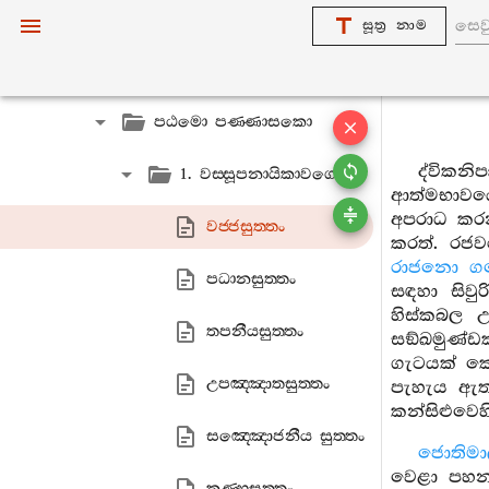
එකකනිපාත-අට‍්ඨකථා
සූත්‍ර නාම
දුකනිපාත-අට‍්ඨකථා
පඨමො පණ‍්ණාසකො
ද්විකනි
1. වස‍්සූපනායිකාවග‍්ගො
ආත්මභාවයෙ
අපරාධ කරන
වජ‍්ජසුත‍්තං
කරත්. රජ
රාජනො ගහෙ
පධානසුත‍්තං
සඳහා සිවු
හිස්කබල උ
තපනීයසුත‍්තං
සඞ්ඛමුණ්ඩ
ගැටයක් කො
උපඤ‍්ඤාතසුත‍්තං
පැහැය ඇත්
කන්සිළුවෙහ
සඤ‍්ඤොජනීය සුත‍්තං
ජොතිමා
වෙළා පහන
කණ‍්හසුත‍්තං