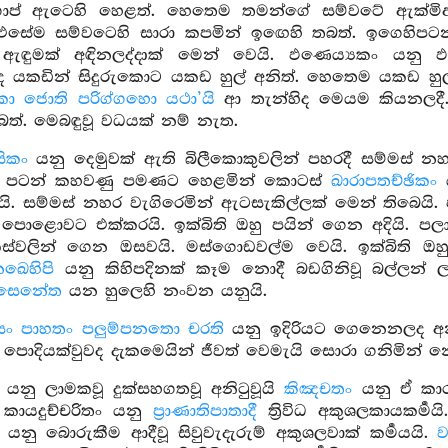
ප් ඇටෙහි හෙළත්. හෙතෙම තමන්ගේ සම්‍වටේ ඇක්මිඇක
එසේම සම්වටෙහි සාරා කපමින් ඉඟෙහි තබත්. ඉගෙහිපටන්
 ඇඳුමක් අඳිනලද්දාක් මෙන් වෙයි. ඵණෙය්‍යකං යනු 
 යකඩින් සිදුරුකොට යකඩ හුල් අනිත්. හෙතෙම යකඩ හුල් ස
ො ජොති පරිග්ගහො යථා’යි
ආ තැන්හිද මෙයම කියනලදී
බත්. මෙබඳුවූ වධයක් නම් නැත.
ිකං
යනු දෙමුවක් ඇති බිලීකොකුවලින් පහරදී සම්මස් න
 පටන් කහවණු පමණට හෙළමින් කොටස්
ඛාරාපතච්ඡිකං
ය
වයි. සම්මස් නහර වැගිරෙමින් ඇටසැකිල්ලක් මෙන් තිබෙයි.
ොළොවට එක්කරයි. ඉක්බිති ඔහු පයින් ගෙන අදියි. පලා
්වලින් ගෙන ඔසවයි. මස්ගොඩවල්ම වෙයි. ඉක්බිති ඔහු
නඛෙහිපි
යනු කිහිපදිනක් කෑම නොදී බඩගිනිවූ බල්ලන්
ාසෙනේත
යන හුලෙහි නංවන යනුයි.
ං පාහතං පලුම්පනතො චරති
යනු ඉදිරියට ගෙනෙනලද අනුන
 පොදියක්වුවද දැකමෙයින් ජීවත් වෙමැයි සොරා ගනිමින් නො
යනු ලාමකවූ දුක්සහගතවූ අනිටුවූයි
කිඤචතං
යනු ඒ කා
 කායදුච්චරිතං යනු
ප්‍රාණාතිපාතාදී
ත්‍රිවිධ අකුශලකායකර්‍මය
යනු බොරුකීම ආදීවූ සිවුවැදැරුම් අකුශලවාක් කර්‍මයයි.
ව