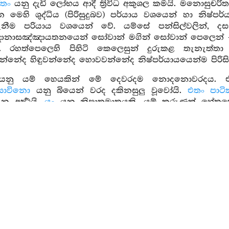
ිතං
යනු දැඩි ලෝභය ආදී ත්‍රිවිධ අකුශල කර්‍මයි. මනොසුචරිතං යන
මෙහි ශුද්ධිය (පිරිසුදුබව) පර්යාය වශයෙන් හා නිෂ්පර
ීම පරියාය වශයෙන් වේ. යම්සේ පන්සිල්වලින්, දසසිල්වලි
ාසඤ්ඤායතනයෙන් සෝවාන් මගින් සෝවාන් පෙලෙන් -පෙ- 
ි. රහත්පෙලෙහි පිහිටි කෙලෙසුන් දුරුකළ තැනැත්ත
නේද හිඳුවන්නේද හොවවන්නේද නිෂ්පර්යායයෙන්ම පිරිසිදුවූ න
යනු යම් හෙයකින් මේ දෙවරදම නොදනොවරදය. එහෙ
සාවිනො
යනු බියෙන් වරද දකිනසුලු වූවෝයි.
එතං පාටි
අර්‍ත්‍ථයි.
යං
යනු නිපාතමාත්‍රයකි. යම් කරුණක් හේත
ෙයි. කවර කරුණකින් මිදෙයිද යනුයි. සතර මගින් මෙන්
මිදුණේ නම් වෙයි. කිම කෙලෙසුන් දුරකළ පුද්ගලයාගේ අක
ද අකුශල කර්‍මයයි. එයද මෙම අත්බැව්හිදීය. පරලොවදී ඔහු
පළමු වෙනි සූත්‍රය
පධාන සූත්‍රය
සූත්‍රයෙහි
පධානානි
යනු වීර්යයෝයි වීර්යය වනාහි උත්සාහකළ
ේ.
දුරභිසම්භවානි
යනු ඉවසිය නොහැකි, දුකසේ සපිරියයුතු 
වසන්නවුන්ගේයි.
චීවර පිණ්ඩපාත සේනාසන ගිලානපච්චය භෙස