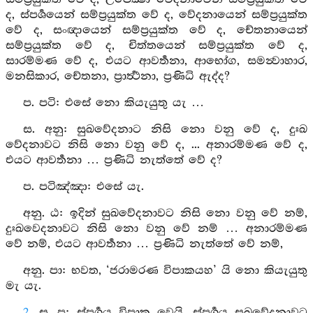
ද, ස්පර්‍ශයෙන් සම්ප්‍රයුක්ත වේ ද, වේදනායෙන් සම්ප්‍රයුක්ත
වේ ද, සංඥායෙන් සම්ප්‍රයුක්ත වේ ද, චේතනායෙන්
සම්ප්‍රයුක්ත වේ ද, චිත්තයෙන් සම්ප්‍රයුක්ත වේ ද,
සාරම්මණ වේ ද, එයට ආවර්‍තනා, ආභෝග, සමන්‍වාහාර,
මනසිකාර, චේතනා, ප්‍රාර්‍ත්‍ථනා, ප්‍රණිධි ඇද්ද?
ප. පටි: එසේ නො කියැයුතු යැ …
ස. අනු: සුඛවේදනාට නිසි නො වනු වේ ද, දුඃඛ
වේදනාවට නිසි නො වනු වේ ද, ... අනාරම්මණ වේ ද,
එයට ආවර්‍තනා … ප්‍රණිධි නැත්තේ වේ ද?
ප. පටිඤ්ඤා: එසේ යැ.
අනු. ඨ: ඉදින් සුඛවේදනාවට නිසි නො වනු වේ නම්,
දුඃඛවෙදනාවට නිසි නො වනු වේ නම් … අනාරම්මණ
වේ නම්, එයට ආවර්‍තනා … ප්‍රණිධි නැත්තේ වේ නම්,
අනු. පා: භවත, ‘ජරාමරණ විපාකයහ’ යි නො කියැයුතු
මැ යැ.
2
. ස. පු: ස්පර්‍ශය විපාක වෙයි. ස්පර්‍ශය සුඛවේදනාවට