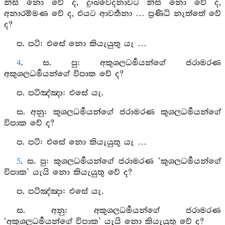
නිසි නො වේ ද, දුඃඛවෙදනාවට නිසි නො වේ ද,
අනාරම්මණ වේ ද, එයට ආවර්‍තනා … ප්‍රණිධි නැත්තේ වේ
ද?
ප. පටි: එසේ නො කියැයුතු යැ …
4
. ස. පු: අකුශලධර්‍මයන්ගේ ජරාමරණ
අකුශලධර්‍මයන්ගේ විපාක වේ ද?
ප. පටිඤ්ඤා: එසේ යැ.
ස. අනු: කුශලධර්‍මයන්ගේ ජරාමරණ කුශලධර්‍මයන්ගේ
විපාක වේ ද?
ප. පටි: එසේ නො කියැයුතු යැ …
5
. ස. පු: කුශලධර්‍මයන්ගේ ජරාමරණ ‘කුශලධර්‍මයන්ගේ
විපාක’ යැයි නො කියැයුතු වේ ද?
ප. පටිඤ්ඤා: එසේ යැ.
ස. අනු: අකුශලධර්‍මයන්ගේ ජරාමරණ
‘අකුශලධර්‍මයන්ගේ විපාක’ යැයි නො කියැයුතු වේ ද?