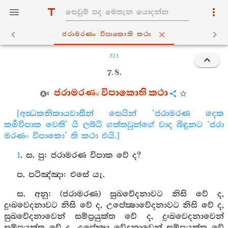
ජරාමරණං විපාකොති කථා
321
7. 8.
ජරාමරණං විපාකොති කථා
[අන්‍ධකනිකායවාසීන් සෙයින් ‘ජරාමරණ දෙක
කර්‍මවිපාක වෙති’ යි ලබ්ධි ගත්තවුන්ගේ වාද බිඳුනට ‘ජරා
මරණං විපාකො’ ති කථා එයි.]
1
. ස. පු: ජරාමරණ විපාක වේ ද?
ප. පටිඤ්ඤා: එසේ යැ.
ස. අනු: (ජරාමරණ) සුඛවේදනාවට නිසි වේ ද,
දුඃඛවෙදනාවට නිසි වේ ද, උපේක්‍ෂාවේදනාවට නිසි වේ ද,
සුඛවේදනාවෙන් සම්ප්‍රයුක්ත වේ ද, දුඃඛවෙදනාවෙන්
සම්ප්‍රයුක්ත වේ ද, උපේක්‍ෂා වේදනාවෙන් සම්ප්‍රයුක්ත වේ