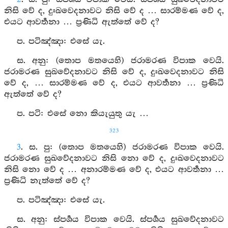
නිසි වේ ද, දුඃඛවෙදනාවට නිසි වේ ද … සාරම්මණ වේ ද,
එයට ආවර්‍තනා … ප්‍රණිධි ඇත්තේ වේ ද?
ප. පටිඤ්ඤා: එසේ යැ.
ස. අනු: (තොප මතයෙහි) ජරාමරණ විපාක වෙයි.
ජරාමරණ සුඛවේදනාවට නිසි වේ ද, දුඃඛවෙදනාවට නිසි
වේ ද, … සාරම්මණ වේ ද, එයට ආවර්‍තනා … ප්‍රණිධි
ඇත්තේ වේ ද?
ප. පටි: එසේ නො කියැයුතු යැ …
323
3
. ස. පු: (තොප මතයෙහි) ජරාමරණ විපාක වෙයි.
ජරාමරණ සුඛවේදනාවට නිසි නො වේ ද, දුඃඛවෙදනාවට
නිසි නො වේ ද … අනාරම්මණ වේ ද, එයට ආවර්‍තනා …
ප්‍රණිධි නැත්තේ වේ ද?
ප. පටිඤ්ඤා: එසේ යැ.
ස. අනු: ස්පර්‍ශය විපාක වෙයි. ස්පර්‍ශය සුඛවේදනාවට