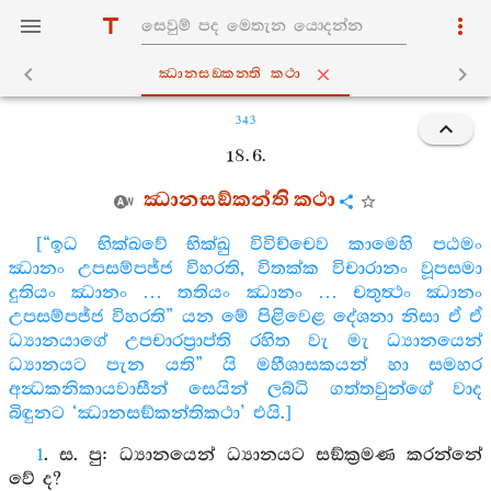
ඣානසඞ‍්කන‍්ති කථා
343
18. 6.
ඣානසඞ්කන්ති කථා
[“ඉධ භික්ඛවේ භික්ඛු විවිච්චෙව කාමෙහි පඨමං
ඣානං උපසම්පජ්ජ විහරති, විතක්ක විචාරානං වූපසමා
දුතියං ඣානං … තතියං ඣානං … චතුත්‍ථං ඣානං
උපසම්පජ්ජ විහරති” යන මේ පිළිවෙළ දේශනා නිසා ඒ ඒ
ධ්‍යානයාගේ උපචාරප්‍රාප්ති රහිත වැ මැ ධ්‍යානයෙන්
ධ්‍යානයට පැන යති” යි මහීශාසකයන් හා සමහර
අන්‍ධකනිකායවාසීන් සෙයින් ලබ්ධි ගත්තවුන්ගේ වාද
බිඳුනට ‘ඣානසඞ්කන්තිකථා’ එයි.]
1
. ස. පු: ධ්‍යානයෙන් ධ්‍යානයට සඞ්ක්‍රමණ කරන්නේ
වේ ද?