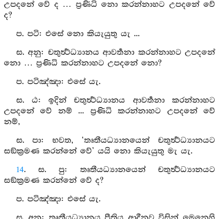
උපදනේ වේ ද … ප්‍රණිධි නො කරන්නාහට උපදනේ වේ
ද?
ප. පටි: එසේ නො කියැයුතු යැ ...
ස. අනු: චතුර්‍ත්‍ථධ්‍යානය ආවර්‍තනා කරන්නාහට උපදනේ
නො … ප්‍රණිධි කරන්නාහට උපදනේ නො?
ප. පටිඤ්‍ඤා: එසේ යැ.
ස. ඨ: ඉදින් චතුර්‍ත්‍ථධ්‍යානය ආවර්‍තනා කරන්නාහට
උපදනේ වේ නම් ... ප්‍රණිධි කරන්නාහට උපදනේ වේ
නම්,
ස. පා: භවත, ‘තෘතීයධ්‍යානයෙන් චතුර්‍ත්‍ථධ්‍යානයට
සඞ්ක්‍රමණ කරන්නේ වේ’ යයි නො කියැයුතු මැ යැ.
14
. ස. පු: තෘතීයධ්‍යානයෙන් චතුර්‍ත්‍ථධ්‍යානයට
සඞ්ක්‍රමණ කරන්නේ වේ ද?
ප. පටිඤ්‍ඤා: එසේ යැ.
ස. අනු: තෘතීයධ්‍යානය ප්‍රීතිය ආදීනව විසින් මෙනෙහි