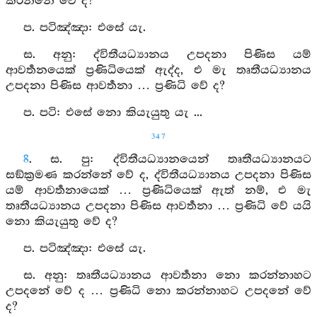
කරන්නේ වේ ද?
ප. පටිඤ්‍ඤා: එසේ යැ.
ස. අනු: ද්විතීයධ්‍යානය උපදනා පිණිස යම්
ආවර්‍තනයෙක් ප්‍රණිධියෙක් ඇද්ද, එ මැ තෘතීයධ්‍යානය
උපදනා පිණිස ආවර්‍තනා … ප්‍රණිධි වේ ද?
ප. පටි: එසේ නො කියැයුතු යැ ...
347
8
. ස. පු: ද්විතීයධ්‍යානයෙන් තෘතීයධ්‍යානයට
සඞ්ක්‍රමණ කරන්නේ වේ ද, ද්විතීයධ්‍යානය උපදනා පිණිස
යම් ආවර්‍තනායෙක් … ප්‍රණිධියෙක් ඇත් නම්, එ මැ
තෘතීයධ්‍යානය උපදනා පිණිස ආවර්‍තනා … ප්‍රණිධි වේ යයි
නො කියැයුතු වේ ද?
ප. පටිඤ්‍ඤා: එසේ යැ.
ස. අනු: තෘතීයධ්‍යානය ආවර්‍තනා නො කරන්නාහට
උපදනේ වේ ද … ප්‍රණිධි නො කරන්නාහට උපදනේ වේ
ද?