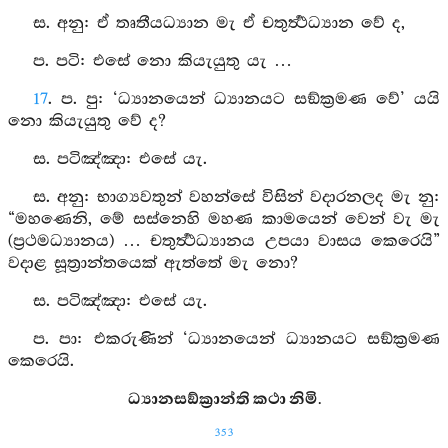
ස. අනු: ඒ තෘතීයධ්‍යාන මැ ඒ චතුර්‍ත්‍ථධ්‍යාන වේ ද,
ප. පටි: එසේ නො කියැයුතු යැ …
17
. ප. පු: ‘ධ්‍යානයෙන් ධ්‍යානයට සඞ්ක්‍රමණ වේ’ යයි
නො කියැයුතු වේ ද?
ස. පටිඤ්‍ඤා: එසේ යැ.
ස. අනු: භාග්‍යවතුන් වහන්සේ විසින් වදාරනලද මැ නු:
“මහණෙනි, මේ සස්නෙහි මහණ කාමයෙන් වෙන් වැ මැ
(ප්‍රථමධ්‍යානය) … චතුර්‍ත්‍ථධ්‍යානය උපයා වාසය කෙරෙයි”
වදාළ සූත්‍රාන්තයෙක් ඇත්තේ මැ නො?
ස. පටිඤ්‍ඤා: එසේ යැ.
ප. පා: එකරුණින් ‘ධ්‍යානයෙන් ධ්‍යානයට සඞ්ක්‍රමණ
කෙරෙයි.
ධ්‍යානසඞ්ක්‍රාන්ති කථා නිමි.
353