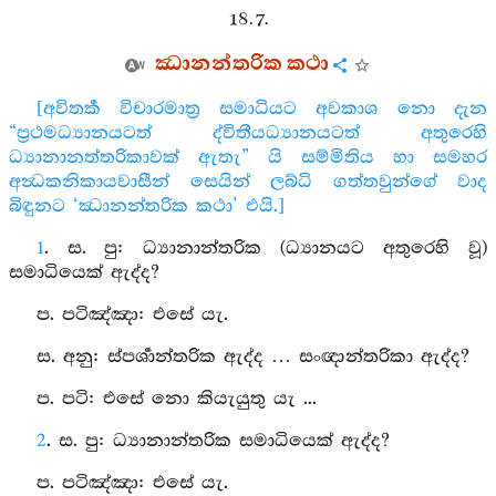
18. 7.
ඣානන්තරික කථා
[අවිතර්‍ක විචාරමාත්‍ර සමාධියට අවකාශ නො දැන
“ප්‍රථමධ්‍යානයටත් ද්විතීයධ්‍යානයටත් අතුරෙහි
ධ්‍යානානත්තරිකාවක් ඇතැ” යි සම්මිතිය හා සමහර
අන්‍ධකනිකායවාසීන් සෙයින් ලබ්ධි ගත්තවුන්ගේ වාද
බිඳුනට ‘ඣානන්තරික කථා’ එයි.]
1
. ස. පු: ධ්‍යානාන්තරික (ධ්‍යානයට අතුරෙහි වූ)
සමාධියෙක් ඇද්ද?
ප. පටිඤ්‍ඤා: එසේ යැ.
ස. අනු: ස්පර්‍ශාන්තරික ඇද්ද … සංඥාන්තරිකා ඇද්ද?
ප. පටි: එසේ නො කියැයුතු යැ ...
2
. ස. පු: ධ්‍යානාන්තරික සමාධියෙක් ඇද්ද?
ප. පටිඤ්‍ඤා: එසේ යැ.