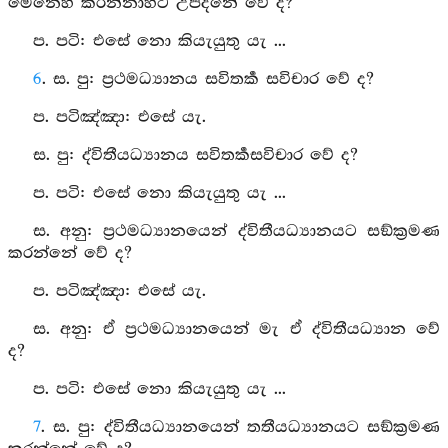
මෙනෙහි කරන්නාහට උපදනේ වේ ද?
ප. පටි: එසේ නො කියැයුතු යැ ...
6
. ස. පු: ප්‍රථමධ්‍යානය සවිතර්‍ක සවිචාර වේ ද?
ප. පටිඤ්‍ඤා: එසේ යැ.
ස. පු: ද්විතීයධ්‍යානය සවිතර්‍කසවිචාර වේ ද?
ප. පටි: එසේ නො කියැයුතු යැ ...
ස. අනු: ප්‍රථමධ්‍යානයෙන් ද්විතීයධ්‍යානයට සඞ්ක්‍රමණ
කරන්නේ වේ ද?
ප. පටිඤ්‍ඤා: එසේ යැ.
ස. අනු: ඒ ප්‍රථමධ්‍යානයෙන් මැ ඒ ද්විතීයධ්‍යාන වේ
ද?
ප. පටි: එසේ නො කියැයුතු යැ ...
7
. ස. පු: ද්විතීයධ්‍යානයෙන් තතීයධ්‍යානයට සඞ්ක්‍රමණ