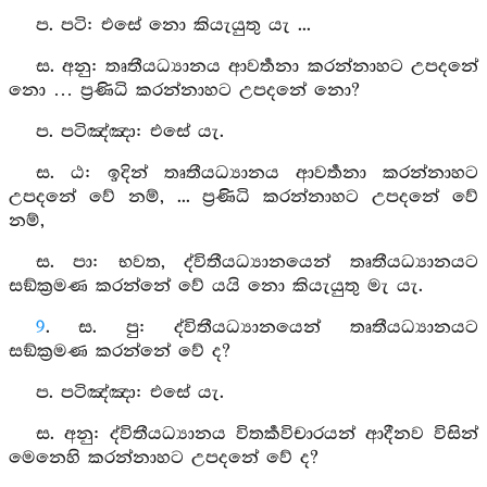
ප. පටි: එසේ නො කියැයුතු යැ ...
ස. අනු: තෘතීයධ්‍යානය ආවර්‍තනා කරන්නාහට උපදනේ
නො … ප්‍රණිධි කරන්නාහට උපදනේ නො?
ප. පටිඤ්‍ඤා: එසේ යැ.
ස. ඨ: ඉදින් තෘතීයධ්‍යානය ආවර්‍තනා කරන්නාහට
උපදනේ වේ නම්, ... ප්‍රණිධි කරන්නාහට උපදනේ වේ
නම්,
ස. පා: භවත, ද්විතීයධ්‍යානයෙන් තෘතීයධ්‍යානයට
සඞ්ක්‍රමණ කරන්නේ වේ යයි නො කියැයුතු මැ යැ.
9
. ස. පු: ද්විතීයධ්‍යානයෙන් තෘතීයධ්‍යානයට
සඞ්ක්‍රමණ කරන්නේ වේ ද?
ප. පටිඤ්‍ඤා: එසේ යැ.
ස. අනු: ද්විතීයධ්‍යානය විතර්‍කවිචාරයන් ආදීනව විසින්
මෙනෙහි කරන්නාහට උපදනේ වේ ද?