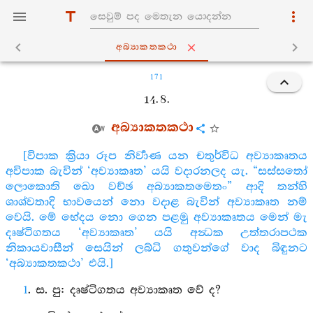
අබ්‍යාකතකථා
171
14. 8.
අබ්‍යාකතකථා
[විපාක ක්‍රියා රූප නිර්‍වාණ යන චතුර්විධ අව්‍යාකෘතය
අවිපාක බැවින් ‘අව්‍යාකෘත’ යයි වදාරනලද යැ. “සස්සතෝ
ලොකොති ඛො වච්ඡ අබ්‍යාකතමෙතං” ආදි තන්හි
ශාශ්වතාදි භාවයෙන් නො වදාළ බැවින් අව්‍යාකෘත නම්
වෙයි. මේ භේදය නො ගෙන පළමු අව්‍යාකෘතය මෙන් මැ
දෘෂ්ටිගතය ‘අව්‍යාකෘත’ යයි අන්‍ධක උත්තරාපථක
නිකායවාසීන් සෙයින් ලබ්ධි ගතුවන්ගේ වාද බිඳුනට
‘අබ්‍යාකතකථා’ එයි.]
1
. ස. පු: දෘෂ්ටිගතය අව්‍යාකෘත වේ ද?