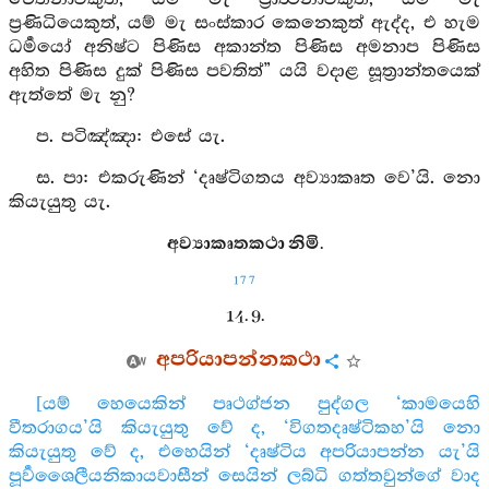
ප්‍රණිධියෙකුත්, යම් මැ සංස්කාර කෙනෙකුත් ඇද්ද, එ හැම
ධර්‍මයෝ අනිෂ්ට පිණිස අකාන්ත පිණිස අමනාප පිණිස
අහිත පිණිස දුක් පිණිස පවතිත්” යයි වදාළ සූත්‍රාන්තයෙක්
ඇත්තේ මැ නු?
ප. පටිඤ්‍ඤා: එසේ යැ.
ස. පා: එකරුණින් ‘දෘෂ්ටිගතය අව්‍යාකෘත වෙ’යි. නො
කියැයුතු යැ.
අව්‍යාකෘතකථා නිමි.
177
14. 9.
අපරියාපන්නකථා
[යම් හෙයෙකින් පෘථග්ජන පුද්ගල ‘කාමයෙහි
වීතරාගය’යි කියැයුතු වේ ද, ‘විගතදෘෂ්ටිකහ’යි නො
කියැයුතු වේ ද, එහෙයින් ‘දෘෂ්ටිය අපරියාපන්න යැ’යි
පූර්‍වශෛලීයනිකායවාසීන් සෙයින් ලබ්ධි ගත්තවුන්ගේ වාද