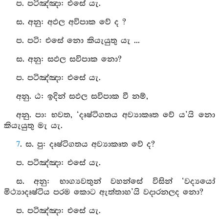
ප. පටිඤ්‍ඤා: එසේ යැ.
ස. අනු: අඵල අවිපාක වේ ද ?
ප. පටි: එසේ නො කියැයුතු යැ ...
ස. අනු: සඵල සවිපාක නො?
ප. පටිඤ්‍ඤා: එසේ යැ.
අනු. ඨ: ඉදින් සඵල සවිපාක වී නම්,
අනු. පා: භවත, ‘දෘෂ්ටිගතය අව්‍යාකෘත වේ ය’යි නො
කියැයුතු මැ යැ.
7
. ස. පු: දෘෂ්ටිගතය අව්‍යාකෘත වේ ද?
ප. පටිඤ්‍ඤා: එසේ යැ.
ස. අනු: භාග්‍යවතුන් වහන්සේ විසින් ‘වද්‍යයෝ
මිථ්‍යාදෘෂ්ටිය පරම කොට ඇත්තාහ’යි වදාරනලද නො?
ප. පටිඤ්‍ඤා: එසේ යැ.