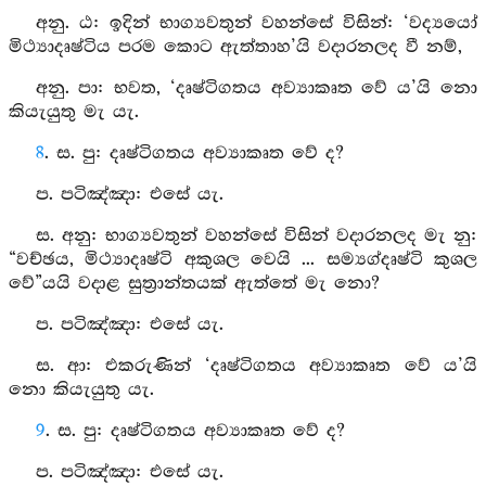
අනු. ඨ: ඉදින් භාග්‍යවතුන් වහන්සේ විසින්: ‘වද්‍යයෝ
මිථ්‍යාදෘෂ්ටිය පරම කොට ඇත්තාහ’යි වදාරනලද වී නම්,
අනු. පා: භවත, ‘දෘෂ්ටිගතය අව්‍යාකෘත වේ ය’යි නො
කියැයුතු මැ යැ.
8
. ස. පු: දෘෂ්ටිගතය අව්‍යාකෘත වේ ද?
ප. පටිඤ්‍ඤා: එසේ යැ.
ස. අනු: භාග්‍යවතුන් වහන්සේ විසින් වදාරනලද මැ නු:
“වච්ඡය, මිථ්‍යාදෘෂ්ටි අකුශල වෙයි ... සම්‍යග්දෘෂ්ටි කුශල
වේ”යයි වදාළ සුත්‍රාන්තයක් ඇත්තේ මැ නො?
ප. පටිඤ්‍ඤා: එසේ යැ.
ස. ආ: එකරුණින් ‘දෘෂ්ටිගතය අව්‍යාකෘත වේ ය’යි
නො කියැයුතු යැ.
9
. ස. පු: දෘෂ්ටිගතය අව්‍යාකෘත වේ ද?
ප. පටිඤ්‍ඤා: එසේ යැ.