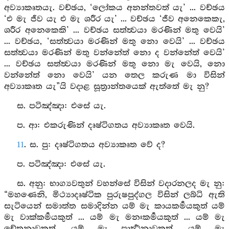
අව්‍යාකෘතයැ. වච්ඡය, ‘ලෝකය අනන්තවත් යැ’ ... වච්ඡය
‘එ මැ ජීව යැ එ මැ ශරීර යැ’ ... වච්ඡය ‘ජීව අනෙකෙකැ,
ශරීර අනෙකෙකි’ ... වච්ඡය සත්ත්‍වයා මරණින් මතු වෙයි’
... වච්ඡය, ‘සත්ත්‍වයා මරණින් මතු නො වෙයි’ ... වච්ඡය
සත්ත්‍වයා මරණින් මතු වන්නේත් නො ද වන්නේත් වෙයි’
... වච්ඡය සත්ත්‍වයා මරණින් මතු නො මැ වෙයි, නො
වන්නේත් නො වෙයි’ යන තෙල කරුණ මා විසින්
අව්‍යාකෘත යැ”යි වදාළ සූත්‍රාන්තයෙක් ඇත්තේ මැ නු?
ස. පටිඤ්‍ඤා: එසේ යැ.
ප. ආ: එකරුණින් දෘෂ්ටිගතය අව්‍යාකෘත වෙයි.
11
. ස. පු: දෘෂ්ටිගතය අව්‍යාකෘත වේ ද?
ප. පටිඤ්‍ඤා: එසේ යැ.
ස. අනු: භාග්‍යවතුන් වහන්සේ විසින් වදාරනලද මැ නු:
“මහණෙනි, මිථ්‍යාදෘෂ්ටික පුරුෂපුද්ගල විසින් ලබ්ධි ඇති
සැටියෙන් සමාත්ත සමාදින්න යම් මැ කායකර්‍මයකුත් යම්
මැ වාක්කර්‍මයකුත් ... යම් මැ මනඃකර්‍මයකුත් ... යම් මැ
චේතනාවකුත්, යම් මැ ප්‍රාර්‍ත්‍ථනාවකුත්, යම් මැ