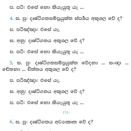
ප. පටි: එසේ නො කියැයුතු යැ ...
4
. ස. පු: දෘෂ්ටිගතසම්ප්‍රයුක්ත ස්පර්‍ශය අකුශල වේ ද?
ප. පටිඤ්‍ඤා: එසේ යැ.
ස. අනු: දෘෂ්ටිගතය අකුශල වේ ද?
ප. පටි: එසේ නො කියැයුතු යැ ...
5
. ස. පු: දෘෂ්ටිගතසම්ප්‍රයුක්ත වේදනා ... සංඥා ...
චේතනා ... චිත්තය අකුශල වේ ද?
ප. පටිඤ්‍ඤා: එසේ යැ.
ස. අනු: දෘෂ්ටිගතය අකුශල වේ ද?
ප. පටි: එසේ නො කියැයුතු යැ ...
173
6
. ස. පු: දෘෂ්ටිගතය අව්‍යාකෘත වේ ද?