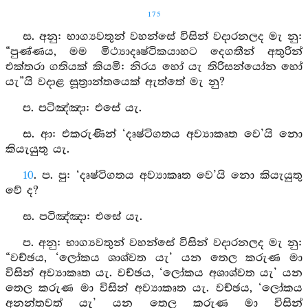
175
ස. අනු: භාග්‍යවතුන් වහන්සේ විසින් වදාරනලද මැ නු:
“පුණ්ණය, මම මිථ්‍යාදෘෂ්ටිකයාහට දෙගතීන් අතුරින්
එක්තරා ගතියක් කියමි: නිරය හෝ යැ තිරිසන්යෝන හෝ
යැ”යි වදාළ සූත්‍රාන්තයෙක් ඇත්තේ මැ නු?
ප. පටිඤ්‍ඤා: එසේ යැ.
ස. ආ: එකරුණින් ‘දෘෂ්ටිගතය අව්‍යාකෘත වෙ’යි නො
කියැයුතු යැ.
10
. ප. පු: ‘දෘෂ්ටිගතය අව්‍යාකෘත වෙ’යි නො කියැයුතු
වේ ද?
ස. පටිඤ්‍ඤා: එසේ යැ.
ප. අනු: භාග්‍යවතුන් වහන්සේ විසින් වදාරනලද මැ නු:
“වච්ඡය, ‘ලෝකය ශාශ්වත යැ’ යන තෙල කරුණ මා
විසින් අව්‍යාකෘත යැ. වච්ඡය, ‘ලෝකය අශාශ්වත යැ’ යන
තෙල කරුණ මා විසින් අව්‍යාකෘත යැ. වච්ඡය, ‘ලෝකය
අනන්තවත් යැ’ යන තෙල කරුණ මා විසින්