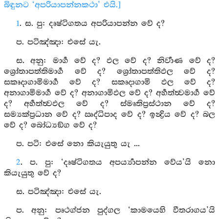
බිඳුනට ‘අපරියාපන්නකථා’ එයි.]
1
. ස. පු: දෘෂ්ටිගතය අපරියාපන්න වේ ද?
ප. පටිඤ්‍ඤා: එසේ යැ.
ස. අනු: මාර්‍ග වේ ද? ඵල වේ ද? නිර්‍වාණ වේ ද?
ශ්‍රෝතාපත්තිමාර්‍ග වේ ද? ශ්‍රෝතාපත්තිඵල වේ ද?
සකෘදාගාමිමාර්‍ග වේ ද? සකෘදාගාමි ඵල වේ ද?
අනාගාමිමාර්‍ග වේ ද? අනාගාමිඵල වේ ද? අර්‍හත්ත්‍වමාර්‍ග වේ
ද? අර්‍හත්ත්‍වඵල වේ ද? ස්මෘතිප්‍රස්ථාන වේ ද?
සම්‍යක්ප්‍රධාන වේ ද? ඍද්ධිපාද වේ ද? ඉන්‍ද්‍රිය වේ ද? බල
වේ ද? බෝධ්‍යඞ්ග වේ ද?
ප. පටි: එසේ නො කියැයුතු යැ ...
2
. ප. පු: ‘දෘෂ්ටිගතය අපර්‍ය්‍යාපන්න වේය’යි නො
කියැයුතු වේ ද?
ස. පටිඤ්‍ඤා: එසේ යැ.
ප. අනු: පෘථග්ජන පුද්ගල ‘කාමයෙහි වීතරාගය’යි