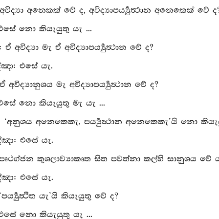
අවිද්‍යා අනෙකක් වේ ද, අවිද්‍යාපර්‍ය්‍යුත්‍ථාන අනෙකෙක් වේ ද
 එසේ නො කියැයුතු යැ ...
: ඒ අවිද්‍යා මැ ඒ අවිද්‍යාපර්‍ය්‍යුත්‍ථාන වේ ද?
්‍ඤා: එසේ යැ.
 අවිද්‍යානුශය මැ අවිද්‍යාපර්‍ය්‍යුත්‍ථාන වේ ද?
 එසේ නො කියැයුතු මැ යැ ...
ු: ‘අනුශය අනෙකෙකැ, පර්‍ය්‍යුත්‍ථාන අනෙකෙකැ’යි නො කියැ
්‍ඤා: එසේ යැ.
 පෘථග්ජන කුශලාව්‍යාකෘත සිත පවත්නා කල්හි සානුශය වේ යැ
්‍ඤා: එසේ යැ.
පර්‍ය්‍යුත්‍ථිත යැ’යි කියැයුතු වේ ද?
 එසේ නො කියැයුතු යැ ...