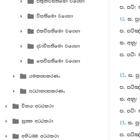
එකූනවීසතිමො වග‍්ගො
ප. පටි:
වීසතිමො වග‍්ගො
11
. ස. ප
ප. පටිඤ
එකවීසතිමො වග‍්ගො
ස. අනු:
ද‍්වාවීසතිමො වග‍්ගො
ප. පටි:
තෙවීසතිමො වග‍්ගො
12
. ස. 
යමකප‍්පකරණං
ප. පටිඤ
පට‍්ඨානප‍්පකරණං
ස. අනු: 
විනය අට‍්ඨකථා
ප. පටි:
සුත‍්ත අට‍්ඨකථා
13
. ස. ප
ප. පටිඤ
අභිධම‍්ම අට‍්ඨකථා