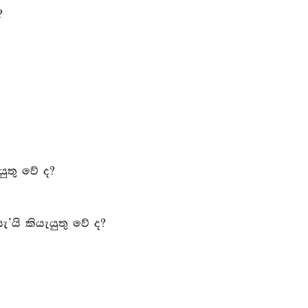
?
යුතු වේ ද?
’යි කියැයුතු වේ ද?