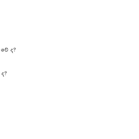
් වේ ද?
 ද?