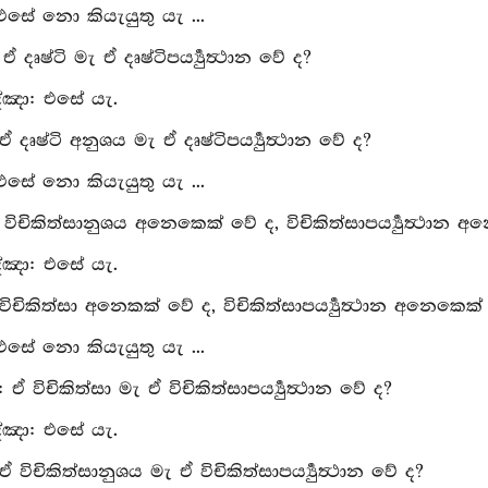
 එසේ නො කියැයුතු යැ ...
 ඒ දෘෂ්ටි මැ ඒ දෘෂ්ටිපර්‍ය්‍යුත්‍ථාන වේ ද?
්‍ඤා: එසේ යැ.
ඒ දෘෂ්ටි අනුශය මැ ඒ දෘෂ්ටිපර්‍ය්‍යුත්‍ථාන වේ ද?
 එසේ නො කියැයුතු යැ ...
: විචිකිත්සානුශය අනෙකෙක් වේ ද, විචිකිත්සාපර්‍ය්‍යුත්‍ථාන
්‍ඤා: එසේ යැ.
විචිකිත්සා අනෙකක් වේ ද, විචිකිත්සාපර්‍ය්‍යුත්‍ථාන අනෙකෙක
 එසේ නො කියැයුතු යැ ...
: ඒ විචිකිත්සා මැ ඒ විචිකිත්සාපර්‍ය්‍යුත්‍ථාන වේ ද?
්‍ඤා: එසේ යැ.
ඒ විචිකිත්සානුශය මැ ඒ විචිකිත්සාපර්‍ය්‍යුත්‍ථාන වේ ද?