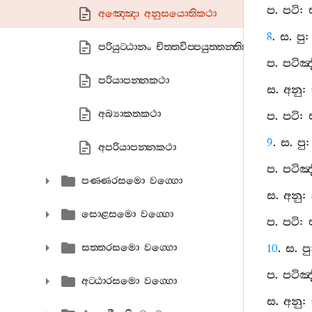
ප. පටි:
අඤ‍්ඤො අනුසයොතිකථා
8
. ස. පු:
පරියුට‍්ඨානං චිත‍්තවිප‍්පයුත‍්තන‍්තිකථා
ප. පටිඤ
පරියාපන‍්නකථා
ස. අනු: 
අබ්‍යාකතකථා
ප. පටි:
9
. ස. පු
අපරියාපන‍්නකථා
ප. පටිඤ
පණ‍්ණරසමො වග‍්ගො
ස. අනු: 
සොළසමො වග‍්ගො
ප. පටි:
සත‍්තරසමො වග‍්ගො
10
. ස. පු
ප. පටිඤ
අට‍්ඨාරසමො වග‍්ගො
ස. අනු: 