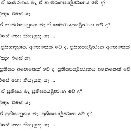
: ඒ කාමරාගය මැ ඒ කාමරාගපර්‍ය්‍යුත්‍ථානය වේ ද?
්‍ඤා: එසේ යැ.
 ඒ කාමරාගානුශය මැ ඒ කාමරාගපර්‍ය්‍යුත්‍ථාන වේ ද?
 එසේ නො කියැයුතු යැ ...
: ප්‍රතිඝානුශය, අනෙකෙක් වේ ද, ප්‍රතිඝපර්‍ය්‍යුත්‍ථාන අනෙකෙක
්‍ඤා: එසේ යැ.
ප්‍රතිඝය අනෙකෙක් වේ ද, ප්‍රතිඝපර්‍ය්‍යුත්‍ථානය අනෙකෙක් වේ
 එසේ නො කියැයුතු යැ ...
 ඒ ප්‍රතිඝය මැ ප්‍රතිඝපර්‍ය්‍යුත්‍ථාන වේ ද?
්‍ඤා: එසේ යැ.
 ප්‍රතිඝානුශය මැ, ප්‍රතිඝපර්‍ය්‍යුත්‍ථාන වේ ද?
 එසේ නො කියැයුතු යැ ...