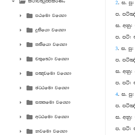
කථාවත්‍ථුප‍්පකරණං
2
. ස. පු
ප. පටිඤ
පඨමො වග‍්ගො
ස. අනු:
දුතියො වග‍්ගො
ප. පටි:
තතියො වග‍්ගො
3
. ස. පු
චතුත්‍ථො වග‍්ගො
ප. පටිඤ
ස. අනු: 
පඤ‍්චමො වග‍්ගො
ප. පටි:
ඡට‍්ඨමො වග‍්ගො
4
. ස. පු:
සත‍්තමො වග‍්ගො
ප. පටිඤ
අට‍්ඨමො වග‍්ගො
ස. අනු: ඒ
ප. පටි:
නවමො වග‍්ගො