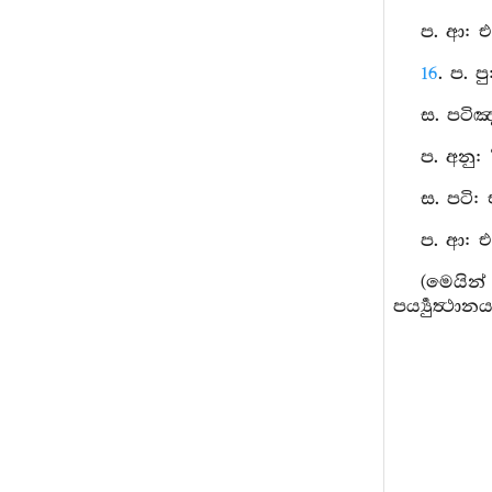
ප. ආ: එ
16
. ප. 
ස. පටිඤ
ප. අනු: ‘
ස. පටි:
ප. ආ: එ
(මෙයින්
පර්‍ය්‍යුත්