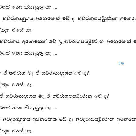
 එසේ නො කියැයුතු යැ ...
ු: භවරාගානුශය අනෙකෙක් වේ ද, භවරාගපර්‍ය්‍යුත්‍ථාන අනෙ
්‍ඤා: එසේ යැ.
 භවරාගය අනෙකෙක් වේ ද, භවරාගපර්‍ය්‍යුත්‍ථාන අනෙකෙක් 
 එසේ නො කියැයුතු යැ ...
159
පු: ඒ භවරාග මැ ඒ භවරාගානුශය වේ ද?
්‍ඤා: එසේ යැ.
ඒ භවරාගානුශය මැ ඒ භවරාගපර්‍ය්‍යුත්‍ථාන වේ ද?
 එසේ නො කියැයුතු යැ ...
ු: අවිද්‍යානුශය අනෙකෙක් වේ ද? අවිද්‍යාපර්‍ය්‍යුත්‍ථාන අනෙ
්‍ඤා: එසේ යැ.