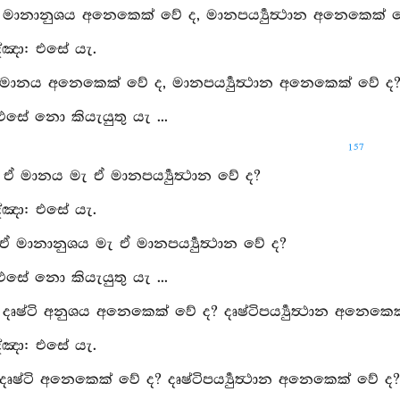
ු: මානානුශය අනෙකෙක් වේ ද, මානපර්‍ය්‍යුත්‍ථාන අනෙකෙක් 
්‍ඤා: එසේ යැ.
 මානය අනෙකෙක් වේ ද, මානපර්‍ය්‍යුත්‍ථාන අනෙකෙක් වේ ද
 එසේ නො කියැයුතු යැ ...
157
: ඒ මානය මැ ඒ මානපර්‍ය්‍යුත්‍ථාන වේ ද?
්‍ඤා: එසේ යැ.
ඒ මානානුශය මැ ඒ මානපර්‍ය්‍යුත්‍ථාන වේ ද?
 එසේ නො කියැයුතු යැ ...
: දෘෂ්ටි අනුශය අනෙකෙක් වේ ද? දෘෂ්ටිපර්‍ය්‍යුත්‍ථාන අනෙකෙ
්‍ඤා: එසේ යැ.
දෘෂ්ටි අනෙකෙක් වේ ද? දෘෂ්ටිපර්‍ය්‍යුත්‍ථාන අනෙකෙක් වේ ද?