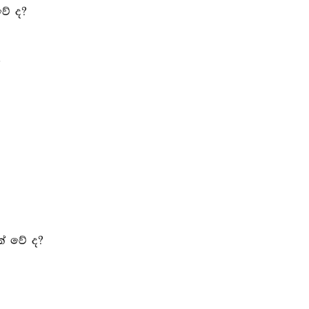
වේ ද?
?
ක් වේ ද?