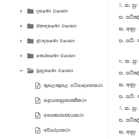
5
. ස. ප
දසමො වග‍්ගො
ප. පටිඤ
එකාදසමො වග‍්ගො
ස. අනු:
ප. පටි:
ද‍්වාදසමො වග‍්ගො
තෙරසමො වග‍්ගො
6
. ස. පු
චුද‍්දසමො වග‍්ගො
ප. පටිඤ
ස. අනු: 
කුසලාකුසල පටිසන්‍දහනකථා
ප. පටි:
සළායතනුප‍්පත‍්තිකථා
7
. ස. පු
අනන‍්තරපච‍්චයකථා
ප. පටිඤ
අරියරූපකථා
ස. අනු: 