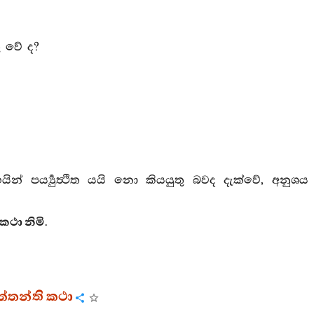
ු වේ ද?
න් පර්‍ය්‍යුත්‍ථිත යයි නො කියයුතු බවද දැක්වේ, අනුශය
ථා නිමි.
ුත්තන්ති කථා