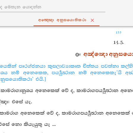
අඤ‍්ඤො අනුසයොතිකථා
155
14. 5.
අඤ්ඤො අනුසයො
යෙකින් පෘථග්ජනයා කුසලාව්‍යාකෘත චිත්තය පවත්නා කල්හි ‘සාන
ුශය නම් අනෙකෙක, පර්‍ය්‍යුත්‍ථාන නම් අනෙකෙකැ’යි අන
ුසයොතිකථා’ එයි.]
ු: කාමරාගානුශය අනෙකෙක් වේ ද, කාමරාගපර්‍ය්‍යුත්‍ථාන අන
්‍ඤා: එසේ යැ.
කාමරාග අනෙකෙක් වේ ද, කාමරාගපර්‍ය්‍යුත්‍ථාන අනෙකෙක් වේ ද?
 එසේ නො කියැයුතු යැ ...