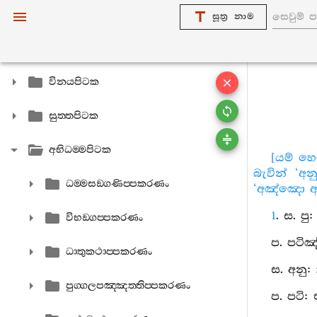
සූත්‍ර නාම
විනයපිටක
සුත‍්තපිටක
අභිධම‍්මපිටක
[යම් හෙ
බැවින් ‘අන
ධම‍්මසඞ‍්ගණිප‍්පකරණං
‘අඤ්ඤො අන
1
. ස. ප
විභඞ‍්ගප‍්පකරණං
ප. පටිඤ
ධාතුකථාප‍්පකරණං
ස. අනු: 
පුග‍්ගලපඤ‍්ඤත‍්තිප‍්පකරණං
ප. පටි: