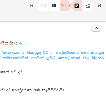
පාළි
සිංහල
තිකථා
ුශයහ’යි කියැයුතු වුව ද ‘පර්‍ය්‍යුත්‍ථිතහ’යි නො කියයුතු
්‍ධකනිකායවාසීන් සෙයින් ලබ්ධි ගත්තවුන්ගේ වාද බිඳුනට
ෙකෙක් වේ ද?
 (පර්‍ය්‍යුත්‍ථාන නම් නැගීසිටීමයි)