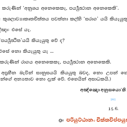
 කරුණින් ‘අනුශය අනෙකෙකැ, පර්‍ය්‍යුත්‍ථාන අනෙකෙකි’.
පු: කුශලාව්‍යාකෘතචිත්තය පවත්නා කල්හි ‘සරාග’ යයි කියැයුත
්‍ඤා: එසේ යැ.
පර්‍ය්‍යුත්‍ථිත’යයි කියැයුතු වේ ද?
 එසේ නො කියැයුතු යැ ...
කරුණින් රාගය අනෙකෙකැ, පර්‍ය්‍යුත්‍ථාන අනෙකෙකි.
 අප්‍රහීන බැවින් සානුසයයි කියයුතු බවද, නො උපන් හෙයි
‍ථානයන්ගේ අන්‍යතාව නො දැක් වේ. එහෙයින් අසාධකයි.)
අඤ්ඤො අනුසයො’ති ක
161
14. 6.
පරියුට්ඨානං චිත්තවිප්පය