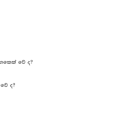
 අනෙකෙක් වේ ද?
් වේ ද?