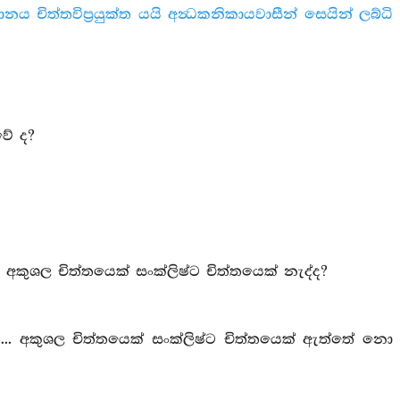
්‍ථානය චිත්තවිප්‍රයුක්ත යයි අන්‍ධකනිකායවාසීන් සෙයින් ලබ්ධි
වේ ද?
අකුශල චිත්තයෙක් සංක්ලිෂ්ට චිත්තයෙක් නැද්ද?
... අකුශල චිත්තයෙක් සංක්ලිෂ්ට චිත්තයෙක් ඇත්තේ නො