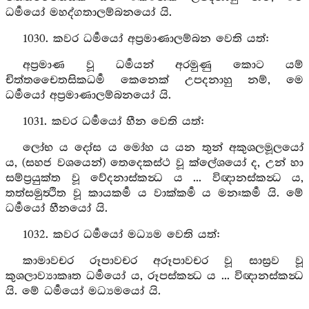
ධර්‍මයෝ මහද්ගතාලම්බනයෝ යි.
1030. කවර ධර්‍මයෝ අප්‍රමාණාලම්බන වෙති යත්:
අප්‍රමාණ වූ ධර්‍මයන් අරමුණු කොට යම්
චිත්තචෛතසිකධර්‍ම කෙනෙක් උපදනාහු නම්, මෙ
ධර්‍මයෝ අප්‍රමාණාලම්බනයෝ යි.
1031. කවර ධර්‍මයෝ හීන වෙති යත්:
ලෝභ ය දෝස ය මෝහ ය යන තුන් අකුශලමූලයෝ
ය, (සහජ වශයෙන්) තෙදෙකස්ථ වූ ක්ලේශයෝ ද, උන් හා
සම්ප්‍රයුක්ත වූ වේදනාස්කන්‍ධ ය ... විඥානස්කන්‍ධ ය,
තත්සමුත්‍ථිත වූ කායකර්‍ම ය වාක්කර්‍ම ය මනඃකර්‍ම යි. මේ
ධර්‍මයෝ හීනයෝ යි.
1032. කවර ධර්‍මයෝ මධ්‍යම වෙති යත්:
කාමාවචර රූපාවචර අරූපාවචර වූ සාස්‍රව වූ
කුශලාව්‍යාකෘත ධර්‍මයෝ ය, රූපස්කන්‍ධ ය ... විඥානස්කන්‍ධ
යි. මේ ධර්‍මයෝ මධ්‍යමයෝ යි.