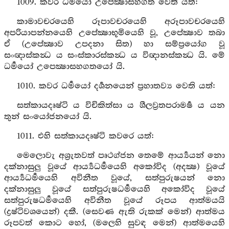
1009. කවර ධර්‍මයෝ උපේක්‍ෂාසහගත වෙති යත්:
කාමාවචරයෙහි රූපාවචරයෙහි අරූපාවචරයෙහි
අපරියාපන්නයෙහි උපේක්‍ෂාභූමියෙහි වූ, උපේක්‍ෂාව තබා
ඒ (උපේක්‍ෂාව උපදනා සිත) හා සම්ප්‍රයෝග වූ
සංඥාස්කන්‍ධ ය සංස්කාරස්කන්‍ධ ය විඥානස්කන්‍ධ යි. මේ
ධර්‍මයෝ උපෙක්‍ෂාසහගතයෝ යි.
1010. කවර ධර්‍මයෝ දර්‍ශනයෙන් ප්‍රහාතව්‍ය වෙති යත්:
සත්කායදෘෂ්ටි ය විචිකිත්සා ය ශීලව්‍රතපරාමර්‍ෂ ය යන
තුන් සංයෝජනයෝ යි.
1011. එහි සත්කායදෘෂ්ටි කවරෙ යත්:
මෙලොවැ අශ්‍රැතවත් පෘථග්ජන තෙමේ ආර්‍ය්‍යයන් නො
දක්නාසුලු වූයේ ආර්‍ය්‍යධර්‍මයෙහි අකෝවිද (අදක්‍ෂ) වූයේ
ආර්‍ය්‍යධර්‍මයෙහි අවිනීත වූයේ, සත්පුරුෂයන් නො
දක්නාසුලු වූයේ සත්පුරුෂධර්‍මයෙහි අකෝවිද වූයේ
සත්පුරුෂධර්‍මයෙහි අවිනීත වූයේ රූපය ආත්මයයි
(ද්‍රෂ්ටිවශයෙන්) දකී. (සෙවණ ඇති රුකක් මෙන්) ආත්මය
රූපවත් කොට හෝ, (මලෙහි සුවඳ මෙන්) ආත්මයෙහි