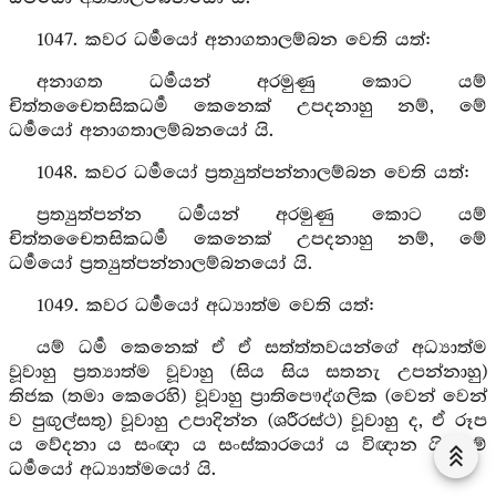
1047. කවර ධර්‍මයෝ අනාගතාලම්බන වෙති යත්:
අනාගත ධර්‍මයන් අරමුණු කොට යම්
චිත්තචෛතසිකධර්‍ම කෙනෙක් උපදනාහු නම්, මේ
ධර්‍මයෝ අනාගතාලම්බනයෝ යි.
1048. කවර ධර්‍මයෝ ප්‍රත්‍යුත්පන්නාලම්බන වෙති යත්:
ප්‍රත්‍යුත්පන්න ධර්‍මයන් අරමුණු කොට යම්
චිත්තචෛතසිකධර්‍ම කෙනෙක් උපදනාහු නම්, මේ
ධර්‍මයෝ ප්‍රත්‍යුත්පන්නාලම්බනයෝ යි.
1049. කවර ධර්‍මයෝ අධ්‍යාත්ම වෙති යත්:
යම් ධර්‍ම කෙනෙක් ඒ ඒ සත්ත්තවයන්ගේ අධ්‍යාත්ම
වූවාහු ප්‍රත්‍යාත්ම වූවාහු (සිය සිය සතනැ උපන්නාහු)
තිජක (තමා කෙරෙහි) වූවාහු ප්‍රාතිපෞද්ගලික (වෙන් වෙන්
ව පුඟුල්සතු) වූවාහු උපාදින්න (ශරීරස්ථ) වූවාහු ද, ඒ රූප
ය වේදනා ය සංඥා ය සංස්කාරයෝ ය විඥාන යි. මේ
ධර්‍මයෝ අධ්‍යාත්මයෝ යි.