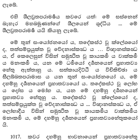
ලැබේ.
එහි ශීලව්‍රතපරාමර්‍ෂය කවරෙ යත්: මේ සස්නෙන්
බැහැර මහබමුණන්ගේ ශීලයෙන් ශුද්ධිය ... මේ
ශීලව්‍රතපරාමර්‍ෂ යයි කියනු ලැබේ.
මේ තුන් සංයෝජනයෝ ය, තදේකස්ථ වූ ක්ලේශයෝ
ද, තත්සම්ප්‍රයුක්ත වූ වේදනාස්කන්‍ධ ය … විඥානස්කන්‍ධ
ය, ඒ කෙලෙසුන් විසින් සමුත්‍ථිත වූ කායකර්‍ම ය වාක්කර්‍ම
ය මනඃකර්‍ම ය, යන මේ ධර්‍මයෝ දර්‍ශනයෙන් ප්‍රහාතව්‍ය
හේතු ඇත්තාහු ය. සත්කායදිට්ඨි ය විචිකිච්ඡා ය
සීලබ්බතපරාමාස ය යන තුන් සංයෝජනයෝ ය, මේ
දහම්හු දර්‍ශනයෙන් ප්‍රහාතව්‍යයෝ ය. තදේකස්ථ වූ ලෝභ
ය දෝස ය මෝහ ය, යන මේ දහම්හු දර්‍ශනයෙන්
ප්‍රහාතව්‍ය හේතුහු ය. තදේකස්ථ වූ ක්ලේශයෝ ද,
තත්සම්ප්‍රයුක්ත වූ වේදනාස්කන්‍ධ ය ... විඥානස්කන්‍ධ ය, ඒ
ලෝභාදීය විසින් සමුත්‍ථිත වූ කායකර්‍මය වාක්කර්‍මය
මනඃකර්‍ම ය, මේ දහම්හු දර්‍ශනයෙන් ප්‍රහාතව්‍යහේතුකයෝ
යි.
1017. කවර දහම්හු භාවනායෙන් ප්‍රහාතව්‍යහේතු