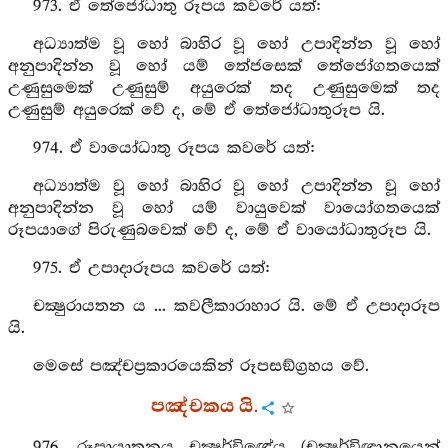
973. ඒ තේජෝධාතු රූපය කවරේ යත්:
අධ්‍යාත්ම වූ හෝ බාහිර වූ හෝ උපාදින්න වූ හෝ
අනුපාදින්න වූ හෝ යම් තේජසෙක් තේජෝගතයෙක්
උණුසුමෙක් උණුසුම් අයුරෙක් තද උණුසුමෙක් තද
උණුසුම් අයුරෙක් වේ ද, මේ ඒ තේජෝධාතුරූප යි.
974. ඒ වායෝධාතු රූපය කවරේ යත්:
අධ්‍යාත්ම වූ හෝ බාහිර වූ හෝ උපාදින්න වූ හෝ
අනුපාදින්න වූ හෝ යම් වායුවෙක් වායෝගතයෙක්
රූපයාගේ පිරුණුබවෙක් වේ ද, මේ ඒ වායෝධාතුරූප යි.
975. ඒ උපාදාරූපය කවරේ යත්:
චක්‍ෂුරායතන ය ... කවලීකාරාහාර යි. මේ ඒ උපාදාරූප
යි.
මෙසේ පඤ්චප්‍රකාරයෙකින් රූපසඞ්ග්‍රහය වේ.
පඤ්චකය යි.
976. රූපායාතනය චක්‍ෂුර්විඥේය (චක්‍ෂුර්විඥානයෙන්