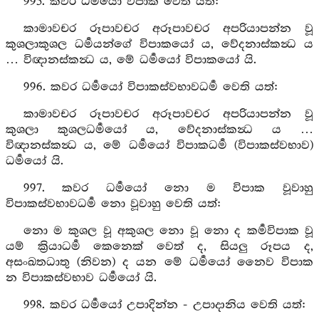
995. කවර ධර්‍මයෝ විපාක වෙති යත්:
කාමාවචර රූපාවචර අරූපාවචර අපරියාපන්න වූ
කුශලාකුශල ධර්‍මයන්ගේ විපාකයෝ ය, වේදනාස්කන්‍ධ ය
… විඥානස්කන්‍ධ ය, මේ ධර්‍මයෝ විපාකයෝ යි.
996. කවර ධර්‍මයෝ විපාකස්වභාවධර්‍ම වෙති යත්:
කාමාවචර රූපාවචර අරූපාවචර අපරියාපන්න වූ
කුශලා කුශලධර්‍මයෝ ය, වේදනාස්කන්‍ධ ය …
විඥානස්කන්‍ධ ය, මේ ධර්‍මයෝ විපාකධර්‍ම (විපාකස්වභාව)
ධර්‍මයෝ යි.
997. කවර ධර්‍මයෝ නො ම විපාක වූවාහු
විපාකස්වභාවධර්‍ම නො වූවාහු වෙති යත්:
නො ම කුශල වූ අකුශල නො වූ නො ද කර්‍මවිපාක වූ
යම් ක්‍රියාධර්‍ම කෙනෙක් වෙත් ද, සියලු රූපය ද,
අසංඛතධාතු (නිවන) ද යන මේ ධර්‍මයෝ නෛව විපාක
න විපාකස්වභාව ධර්‍මයෝ යි.
998. කවර ධර්‍මයෝ උපාදින්න - උපාදානිය වෙති යත්: