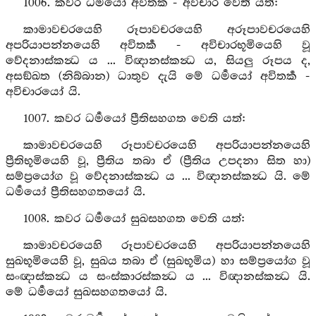
1006. කවර ධර්‍මයෝ අවිතර්‍ක - අවිචාර වෙති යත්:
කාමාවචරයෙහි රූපාවචරයෙහි අරූපාවචරයෙහි
අපරියාපන්නයෙහි අවිතර්‍ක - අවිචාරභූමියෙහි වූ
වේදනාස්කන්‍ධ ය ... විඥානස්කන්‍ධ ය, සියලු රූපය ද,
අසඞ්ඛත (නිබ්බාන) ධාතුව දැයි මේ ධර්‍මයෝ අවිතර්‍ක -
අවිචාරයෝ යි.
1007. කවර ධර්‍මයෝ ප්‍රීතිසහගත වෙති යත්:
කාමාවචරයෙහි රූපාවචරයෙහි අපරියාපන්නයෙහි
ප්‍රීතිභූමියෙහි වූ, ප්‍රීතිය තබා ඒ (ප්‍රීතිය උපදනා සිත හා)
සම්ප්‍රයෝග වූ වේදනාස්කන්‍ධ ය ... විඥානස්කන්‍ධ යි. මේ
ධර්‍මයෝ ප්‍රීතිසහගතයෝ යි.
1008. කවර ධර්‍මයෝ සුඛසහගත වෙති යත්:
කාමාවචරයෙහි රූපාවචරයෙහි අපරියාපන්නයෙහි
සුඛභූමියෙහි වූ, සුඛය තබා ඒ (සුඛභූමිය) හා සම්ප්‍රයෝග වූ
සංඥාස්කන්‍ධ ය සංස්කාරස්කන්‍ධ ය ... විඥානස්කන්‍ධ යි.
මේ ධර්‍මයෝ සුඛසහගතයෝ යි.