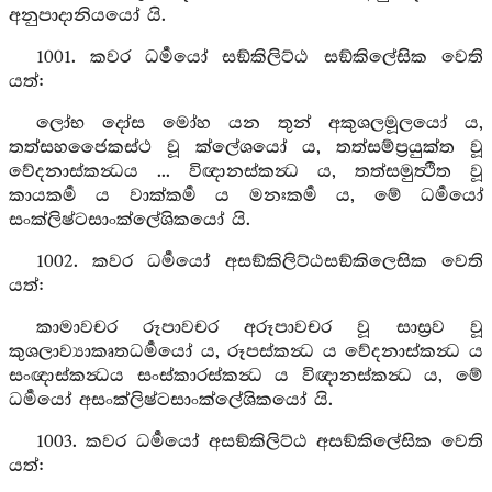
අනුපාදානියයෝ යි.
1001. කවර ධර්‍මයෝ සඞ්කිලිට්ඨ සඞ්කිලේසික වෙති
යත්:
ලෝභ දෝස මෝහ යන තුන් අකුශලමූලයෝ ය,
තත්සහජෛකස්ථ වූ ක්ලේශයෝ ය, තත්සම්ප්‍රයුක්ත වූ
වේදනාස්කන්‍ධය ... විඥානස්කන්‍ධ ය, තත්සමුත්‍ථිත වූ
කායකර්‍ම ය වාක්කර්‍ම ය මනඃකර්‍ම ය, මේ ධර්‍මයෝ
සංක්ලිෂ්ටසාංක්ලේශිකයෝ යි.
1002. කවර ධර්‍මයෝ අසඞ්කිලිට්ඨසඞ්කිලෙසික වෙති
යත්:
කාමාවචර රූපාවචර අරූපාවචර වූ සාස්‍රව වූ
කුශලාව්‍යාකෘතධර්‍මයෝ ය, රූපස්කන්‍ධ ය වේදනාස්කන්‍ධ ය
සංඥාස්කන්‍ධය සංස්කාරස්කන්‍ධ ය විඥානස්කන්‍ධ ය, මේ
ධර්‍මයෝ අසංක්ලිෂ්ටසාංක්ලේශිකයෝ යි.
1003. කවර ධර්‍මයෝ අසඞ්කිලිට්ඨ අසඞ්කිලේසික වෙති
යත්: