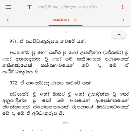
පඤ‍්චකං
375
971. ඒ පඨවිධාතුරූපය කවරේ යත්:
අධ්‍යාත්ම වූ හෝ බාහිර වූ හෝ උපාදින්න (ශරීරස්ථ) වූ
හෝ අනුපාදින්න වූ හෝ යම් කර්‍කශයෙක් පරුෂයෙක්
කර්‍කශත්‍වයෙක් කර්‍කශභාවයෙක් වේ ද, මේ ඒ
පෘථිවිධාතුරූප යි.
972. ඒ ආපෝධාතු රූපය කවරේ යත්:
අධ්‍යාත්ම වූ හෝ බාහිර වූ හෝ උපාදින්න වූ හෝ
අනුපාදින්න වූ හෝ යම් ආපයෙක් ආපෝගතයෙක්
ස්නේහයෙක් ස්නේහගතයෙක් රූපයාගේ බන්‍ධනත්‍වයෙක්
වේ ද, මේ ඒ අබ්ධාතුරූප යි.
377