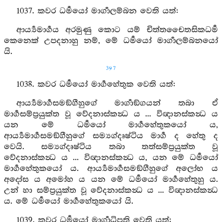
1037. කවර ධර්‍මයෝ මාර්‍ගාලම්බන වෙති යත්:
ආර්‍ය්‍යමාර්‍ගය අරමුණු කොට යම් චිත්තචෛතසිකධර්‍ම
කෙනෙක් උපදනාහු නම්, මේ ධර්‍මයෝ මාර්‍ගාලම්බනයෝ
යි.
397
1038. කවර ධර්‍මයෝ මාර්‍ගහේතුක වෙති යත්:
ආර්‍ය්‍යමාර්‍ගසමඞ්ගීහුගේ මාර්‍ගාඞ්ගයන් තබා ඒ
මාර්‍ගසම්ප්‍රයුක්ත වූ වේදනාස්කන්‍ධ ය ... විඥානස්කන්‍ධ ය
යන මේ ධර්‍මයෝ මාර්‍ගහේතුකයෝ ය,
ආර්‍ය්‍යමාර්‍ගසමඞ්ගීහුගේ සම්‍යග්දෘෂ්ටිය මාර්‍ග ද හේතු ද
වෙයි. සම්‍යග්දෘෂ්ටිය තබා තත්සම්ප්‍රයුක්ත වූ
වේදනාස්කන්‍ධ ය ... විඥානස්කන්‍ධ ය, යන මේ ධර්‍මයෝ
මාර්‍ගහේතුකයෝ ය. ආර්‍ය්‍යමාර්‍ගසමඞ්ගීහුගේ අලෝභ ය
අදෝස ය අමෝහ ය යන මේ ධර්‍මයෝ මාර්‍ගහේතුහු ය.
උන් හා සම්ප්‍රයුක්ත වූ වේදනාස්කන්‍ධ ය ... විඥානස්කන්‍ධ
ය. මේ ධර්‍මයෝ මාර්‍ගහේතුකයෝ යි.
1039. කවර ධර්‍මයෝ මාර්‍ගාධිපති වෙති යත්: