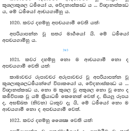
කුශලාකුශල ධර්‍මයෝ ය, වේදනාස්කන්‍ධ ය ... විඥානස්කන්‍ධ
ය, මේ ධර්‍මයෝ ආචයගාමීහු ය.
1020. කවර දහම්හු අපචයගාමී වෙති යත්:
අපරියාපන්න වූ සතර මාර්‍ගයෝ යි. මේ ධර්‍මයෝ
අපචයගාමීහු ය.
393
1021. කවර දහම්හු නො ම ආචයගාමී නො ද
අපචයගාමී වෙති යත්:
කාමාවචර රූපාවචර අරූපාවචර වූ අපරියාපන්න වූ
කුශලාකුශලධර්‍මයන්ගේ විපාකයෝ ය, වේදනාස්කන්‍ධ ය ...
විඥානස්කන්‍ධ ය, නො ම කුශල වූ අකුශල නො වූ නො ද
කර්‍මවිපාක වූ යම් ක්‍රියාධර්‍ම කෙනෙක් වෙත් ද, සියලු රූපය
ද, අසඞ්ඛත (නිවන) ධාතුව දැ යි, මේ ධර්‍මයෝ නො ම
ආචයගාමී නො ද අපචයගාමී වෙත්.
1022. කවර දහම්හු ශෛක්‍ෂ වෙති යත්: