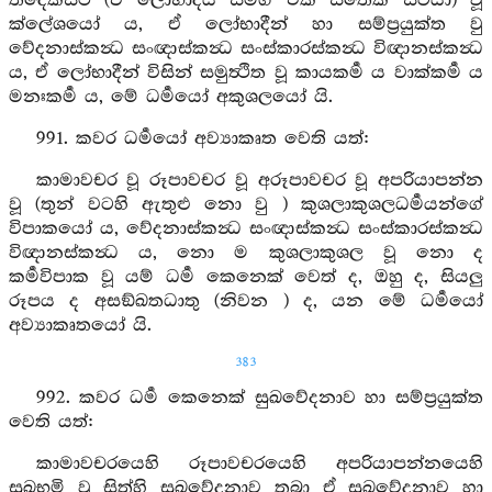
තදේකස්ථ (ඒ ලෝභාදිය සමග එක් සිතෙක සිටියා) වූ
ක්ලේශයෝ ය, ඒ ලෝභාදීන් හා සම්ප්‍රයුක්ත වු
වේදනාස්කන්‍ධ සංඥාස්කන්‍ධ සංස්කාරස්කන්‍ධ විඥානස්කන්‍ධ
ය, ඒ ලෝභාදීන් විසින් සමුත්‍ථිත වූ කායකර්‍ම ය වාක්කර්‍ම ය
මනඃකර්‍ම ය, මේ ධර්‍මයෝ අකුශලයෝ යි.
991. කවර ධර්‍මයෝ අව්‍යාකෘත වෙති යත්:
කාමාවචර වූ රූපාවචර වූ අරූපාවචර වූ අපරියාපන්න
වූ (තුන් වටහි ඇතුළු නො වු ) කුශලාකුශලධර්‍මයන්ගේ
විපාකයෝ ය, වේදනාස්කන්‍ධ සංඥාස්කන්‍ධ සංස්කාරස්කන්‍ධ
විඥානස්කන්‍ධ ය, නො ම කුශලාකුශල වූ නො ද
කර්‍මවිපාක වූ යම් ධර්‍ම කෙනෙක් වෙත් ද, ඔහු ද, සියලු
රූපය ද අසඞ්ඛතධාතු (නිවන ) ද, යන මේ ධර්‍මයෝ
අව්‍යාකෘතයෝ යි.
383
992. කවර ධර්‍ම කෙනෙක් සුඛවේදනාව හා සම්ප්‍රයුක්ත
වෙති යත්:
කාමාවචරයෙහි රූපාවචරයෙහි අපරියාපන්නයෙහි
සුඛභූමි වූ සිත්හි සුඛවේදනාව තබා ඒ සුඛවේදනාව හා