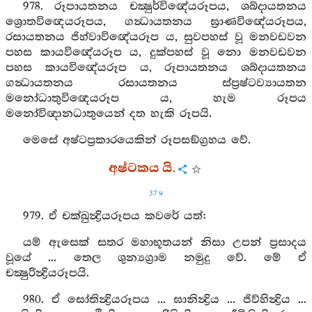
978. රූපායතනය චක්‍ෂුර්විඥේයරූපය, ශබ්දායතනය
ශ්‍රොතවිඥෙයරූපය, ගන්‍ධායතනය ඝ්‍රාණවිඥේයරූපය,
රසායතනය ජිහ්වාවිඥේයරූප ය, සුවපහස් වූ මනවඩවන
පහස කායවිඥේයරූප ය, දුක්පහස් වූ නො මනවඩවන
පහස කායවිඥේයරූප ය, රූපායතනය ශබ්දායතනය
ගන්‍ධායතනය රසායතනය ස්ප්‍රෂ්ටව්‍යායතන
මනෝධාතුවිඥෙයරූප ය, හැම රූපය
මනෝවිඥානධාතුයෙන් දත හැකි රූපයි.
මෙසේ අෂ්ටප්‍රකාරයෙකින් රූපසඞ්ග්‍රහය වේ.
අෂ්ටකය යි.
379
979. ඒ චක්ඛුන්‍ද්‍රියරූපය කවරේ යත්:
යම් ඇසෙක් සතර මහාභූතයන් නිසා උපන් ප්‍රසාදය
වූයේ ... තෙල ශුන්‍යග්‍රාම නමුදු වේ. මේ ඒ
චක්‍ෂුරින්‍ද්‍රියරූපයි.
980. ඒ සෝතින්‍ද්‍රියරූපය ... ඝානින්‍ද්‍රිය ... ජිව්හින්‍ද්‍රිය ...