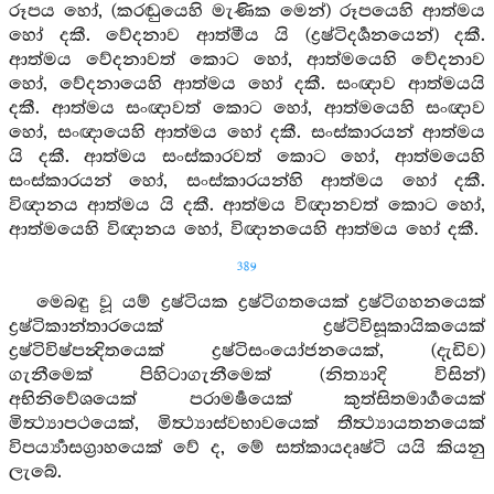
රූපය හෝ, (කරඬුයෙහි මැණික මෙන්) රූපයෙහි ආත්මය
හෝ දකී. වේදනාව ආත්මීය යි (ද්‍රෂ්ටිදර්‍ශනයෙන්) දකී.
ආත්මය වේදනාවත් කොට හෝ, ආත්මයෙහි වේදනාව
හෝ, වේදනායෙහි ආත්මය හෝ දකී. සංඥාව ආත්මයයි
දකී. ආත්මය සංඥාවත් කොට හෝ, ආත්මයෙහි සංඥාව
හෝ, සංඥායෙහි ආත්මය හෝ දකී. සංස්කාරයන් ආත්මය
යි දකී. ආත්මය සංස්කාරවත් කොට හෝ, ආත්මයෙහි
සංස්කාරයන් හෝ, සංස්කාරයන්හි ආත්මය හෝ දකී.
විඥානය ආත්මය යි දකී. ආත්මය විඥානවත් කොට හෝ,
ආත්මයෙහි විඥානය හෝ, විඥානයෙහි ආත්මය හෝ දකී.
389
මෙබඳු වූ යම් ද්‍රෂ්ටියක ද්‍රෂ්ටිගතයෙක් ද්‍රෂ්ටිගහනයෙක්
ද්‍රෂ්ටිකාන්තාරයෙක් ද්‍රෂ්ටිවිසූකායිකයෙක්
ද්‍රෂ්ටිවිෂ්පන්‍දිතයෙක් ද්‍රෂ්ටිසංයෝජනයෙක්, (දැඩිව)
ගැනීමෙක් පිහිටාගැනීමෙක් (නිත්‍යාදි විසින්)
අභිනිවේශයෙක් පරාමර්‍ෂයෙක් කුත්සිතමාර්‍ගයෙක්
මිත්‍ථ්‍යාපථයෙක්, මිත්‍ථ්‍යාස්වභාවයෙක් තීත්‍ථ්‍යායතනයෙක්
විපර්‍ය්‍යාසග්‍රාහයෙක් වේ ද, මේ සත්කායදෘෂ්ටි යයි කියනු
ලැබේ.