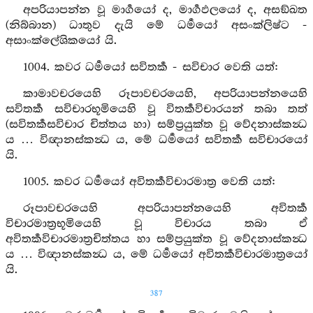
අපරියාපන්න වූ මාර්‍ගයෝ ද, මාර්‍ගඵලයෝ ද, අසඞ්ඛත
(නිබ්බාන) ධාතුව දැයි මේ ධර්‍මයෝ අසංක්ලිෂ්ට -
අසාංක්ලේශිකයෝ යි.
1004. කවර ධර්‍මයෝ සවිතර්‍ක - සවිචාර වෙති යත්:
කාමාවචරයෙහි රූපාවචරයෙහි, අපරියාපන්නයෙහි
සවිතර්‍ක සවිචාරභූමියෙහි වූ විතර්‍කවිචාරයන් තබා තත්
(සවිතර්‍කසවිචාර චිත්තය හා) සම්ප්‍රයුක්ත වූ වේදනාස්කන්‍ධ
ය … විඥානස්කන්‍ධ ය, මේ ධර්‍මයෝ සවිතර්‍ක සවිචාරයෝ
යි.
1005. කවර ධර්‍මයෝ අවිතර්‍කවිචාරමාත්‍ර වෙති යත්:
රූපාවචරයෙහි අපරියාපන්නයෙහි අවිතර්‍ක
විචාරමාත්‍රභූමියෙහි වූ විචාරය තබා ඒ
අවිතර්‍කවිචාරමාත්‍රචිත්තය හා සම්ප්‍රයුක්ත වූ වේදනාස්කන්‍ධ
ය … විඥානස්කන්‍ධ ය, මේ ධර්‍මයෝ අවිතර්‍කවිචාරමාත්‍රයෝ
යි.
387