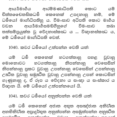
ආර්‍ය්‍යමාර්‍ගය ආරම්මණාධිපති කොට යම්
චිත්තචෛතසිකධර්‍ම කෙනෙක් උපදනාහු නම්, මේ
ධර්‍මයෝ මාර්‍ගාධිපතිහු ය. වීමංසාව අධිපති කොට මාර්‍ගය
වඩන ආර්‍ය්‍යමාර්‍ගසමඞ්ගීහුගේ වීමංසාව තබා
තත්සම්ප්‍රයුක්ත වූ වේදනාස්කන්‍ධ ය ... විඥානස්කන්‍ධ ය,
මේ ධර්‍මයෝ මාර්‍ගාධිපති වෙත්.
1040. කවර ධර්‍මයෝ උත්පන්න වෙති යත්:
යම් ධර්‍ම කෙනෙක් හටගත්තාහු පහළ වූවාහු
මොනොවට හටගත්තාහු නිපන්නාහු වෙසෙසින්
නිපන්නාහු ප්‍රකට වූවාහු උපන්නාහු වෙසෙසින් උපන්නාහු
උත්‍ථිත වූවාහු සමුත්‍ථිත වූවාහු උපන්නාහු උපන් කොටසින්
ගැණුනාහු ද, ඒ රූප ය වේදනා ය සංඥා ය සංස්කාර ය
විඥාන යි. මේ ධර්‍මයෝ උත්පන්නයෝ යි.
1041. කවර ධර්‍මයෝ අනුත්පන්න වෙති යත්:
යම් ධර්‍ම කෙනෙක් අජාත අභූත අසඤ්ජාත අනිර්‍වෘත
අනභිනිර්‍වෘත අප්‍රාදුර්භූත අනුත්පන්න අසමුත්පන්න අනුත්‍ථිත