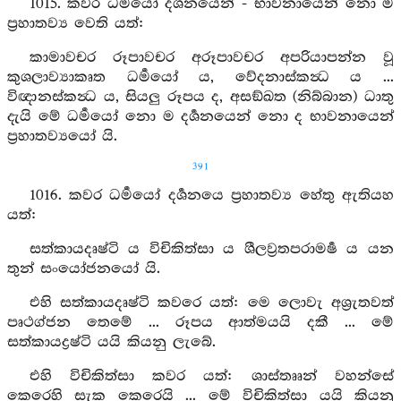
1015. කවර ධර්‍මයෝ දර්‍ශනයෙන් - භාවනායෙන් නො ම
ප්‍රහාතව්‍ය වෙති යත්:
කාමාවචර රූපාවචර අරූපාවචර අපරියාපන්න වූ
කුශලාව්‍යාකෘත ධර්‍මයෝ ය, වේදනාස්කන්‍ධ ය ...
විඥානස්කන්‍ධ ය, සියලු රූපය ද, අසඞ්ඛත (නිබ්බාන) ධාතු
දැයි මේ ධර්‍මයෝ නො ම දර්‍ශනයෙන් නො ද භාවනායෙන්
ප්‍රහාතව්‍යයෝ යි.
391
1016. කවර ධර්‍මයෝ දර්‍ශනයෙ ප්‍රහාතව්‍ය හේතු ඇතියහ
යත්:
සත්කායදෘෂ්ටි ය විචිකිත්සා ය ශීලව්‍රතපරාමර්‍ෂ ය යන
තුන් සංයෝජනයෝ යි.
එහි සත්කායදෘෂ්ටි කවරෙ යත්: මෙ ලොවැ අශ්‍රැතවත්
පෘථග්ජන තෙමේ ... රූපය ආත්මයයි දකී ... මේ
සත්කායද්‍රෂ්ටි යයි කියනු ලැබේ.
එහි විචිකිත්සා කවර යත්: ශාස්තෲන් වහන්සේ
කෙරෙහි සැක කෙරෙයි ... මේ විචිකිත්සා යයි කියනු