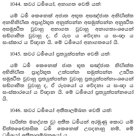
1044. කවර ධර්‍මයෝ, අනාගත වෙති යත්:
යම් ධර්‍ම කෙනෙක් අජාත අභූත අසඤ්ජාත අනිර්‍වෘත්ත
අනභිනිර්‍වෘත අප්‍රාදුර්භූත අනුත්පන්න අසමුත්පන්න අනුත්‍ථිත
අසමුත්‍ථිත වූවාහු අනාගත වූවාහු අනාගතාංශයෙන්
සඞ්ගෘහීත වූවාහු ද, ඒ රූප ය වේදනා ය සංඥා ය
සංස්කාර ය විඥාන යි. මේ ධර්‍මයෝ අනාගතයෝ යි.
1045. කවර ධර්‍මයෝ ප්‍රත්‍යුත්පන්න වෙති යත්:
යම් ධර්‍ම කෙනෙක් ජාත භූත සඤ්ජාත නිර්‍වෘත්ත
අභිනිර්‍වෘත ප්‍රාදුර්භූත උත්පන්න සමුත්පන්න උත්‍ථිත
සමුත්‍ථිත වූවාහු ප්‍රත්‍යුත්පන්න වූවාහු ප්‍රත්‍යුත්පන්නාංශයෙන්
සඞ්ගෘහීත වූවාහු ද, ඒ රූපයෝ ය වේදනා ය සංඥා ය
සංස්කාරයෝ ය විඥාන යි. මේ ධර්‍මයෝ ප්‍රත්‍යුත්පන්නයෝ
යි.
1046. කවර ධර්‍මයෝ අතීතාලම්බන වෙති යත්:
(පරිත්ත මහද්ගත වූ) අතීත ධර්‍මයන් අරමුණු කොට යම්
චිත්තචෛතසික ධර්‍ම කෙනෙක් උපදනාහු නම්, මේ
ධර්‍මයෝ අතීතාලම්බනයෝ ය.