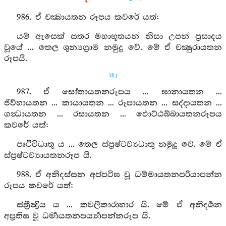
986. ඒ චක්‍ඛායතන රූපය කවරේ යත්:
යම් ඇසෙක් සතර මහාභූතයන් නිසා උපන් ප්‍රසාදය
වූයේ ... තෙල ශුන්‍යග්‍රාම නමුදු වේ. මේ ඒ චක්‍ෂුරායතන
රූපයි.
381
987. ඒ සෝතායතනරූපය ... ඝානායතන ...
ජිව්හායතන ... කායායතන ... රූපායතන ... සද්දායතන ...
ගන්‍ධායතන ... රසායතන ... ඵොට්ඨබ්බායතනරූපය
කවරේ යත්:
පෘථිවිධාතු ය ... තෙල ස්ප්‍රෂ්ටව්‍යධාතු නමුදු වේ. මේ ඒ
ස්ප්‍රෂ්ටව්‍යායතනරූප යි.
988. ඒ අනිදස්සන අප්පටිඝ වූ ධම්මායතනපරියාපන්න
රූපය කවරේ යත්:
ස්ත්‍රීන්‍ද්‍රිය ය ... කවලීකාරාහාර යි. මේ ඒ අනිදර්‍ශන
අප්‍රතිඝ වූ ධර්‍මායතනපර්‍ය්‍යාපන්නරූප යි.