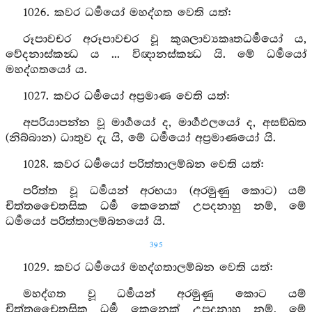
1026. කවර ධර්‍මයෝ මහද්ගත වෙති යත්:
රූපාවචර අරූපාවචර වූ කුශලාව්‍යකෘතධර්‍මයෝ ය,
වේදනාස්කන්‍ධ ය ... විඥානස්කන්‍ධ යි. මේ ධර්‍මයෝ
මහද්ගතයෝ ය.
1027. කවර ධර්‍මයෝ අප්‍රමාණ වෙති යත්:
අපරියාපන්න වූ මාර්‍ගයෝ ද, මාර්‍ගඵලයෝ ද, අසඞ්ඛත
(නිබ්බාන) ධාතුව දැ යි, මේ ධර්‍මයෝ අප්‍රමාණයෝ යි.
1028. කවර ධර්‍මයෝ පරිත්තාලම්බන වෙති යත්:
පරිත්ත වූ ධර්‍මයන් අරභයා (අරමුණු කොට) යම්
චිත්තචෛතසික ධර්‍ම කෙනෙක් උපදනාහු නම්, මේ
ධර්‍මයෝ පරිත්තාලම්බනයෝ යි.
395
1029. කවර ධර්‍මයෝ මහද්ගතාලම්බන වෙති යත්:
මහද්ගත වූ ධර්‍මයන් අරමුණු කොට යම්
චිත්තචෛතසික ධර්‍ම කෙනෙක් උපදනාහු නම්, මේ