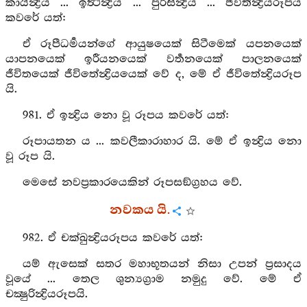
කායින්‍ද්‍රිය ... ඉත්‍ථින්‍ද්‍රිය ... පුරිසින්‍ද්‍රිය ... ජීවිතින්‍ද්‍රියරූපය
කවරේ යත්:
ඒ රූපීධර්‍මයන්ගේ ආයුෂයෙක් සිටීමෙක් යපනයෙක්
යාපනයෙක් ඉරීයනයෙක් වර්‍තනයෙක් පාලනයෙක්
ජීවිතයෙක් ජීවිතේන්‍ද්‍රියයෙක් වේ ද, මේ ඒ ජීවිතේන්‍ද්‍රියරූප
යි.
981. ඒ ඉන්‍ද්‍රිය නො වූ රූපය කවරේ යත්:
රූපායතන ය ... කවලීකාරාහාර යි. මේ ඒ ඉන්‍ද්‍රිය නො
වූ රූප යි.
මෙසේ නවප්‍රකාරයෙකින් රූපසඞ්ග්‍රහය වේ.
නවකය යි.
982. ඒ චක්ඛුන්‍ද්‍රියරූපය කවරේ යත්:
යම් ඇසෙක් සතර මහාභූතයන් නිසා උපන් ප්‍රසාදය
වූයේ ... තෙල ශුන්‍යග්‍රාම නමුදු වේ. මේ ඒ
චක්‍ෂුරින්‍ද්‍රියරූපයි.