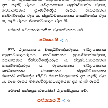
දත හැකි) රූපය, ශබ්දායතනය ශ්‍රෝතවිඥේය රූපය,
ගන්‍ධායතනය ඝ්‍රාණවිඥේය රූපය, රසායතනය
ජිහ්වාවිඥේය රූප ය, ස්ප්‍රෂ්ටව්‍යායතනය කායවිඥේය රූප
ය, හැම රූපය මනෝවිඥෙය රූප යි.
මෙසේ ෂට්ප්‍රකාරයෙකින් රූපසඞ්ග්‍රහය වේ.
ෂට්කය යි.
977. රූපායතනය චක්‍ෂුර්විඥේයරූපය, ශබ්දායතනය
ශ්‍රොතවිඥෙයරූපය, ගන්‍ධායතනය ඝ්‍රාණවිඥේයරූපය,
රසායතනය ජිහ්වාවිඥේයරූප ය, ස්ප්‍රෂ්ටව්‍යායතනය
කායවිඥේයරූප ය, රූපායතනය ශබ්දායතනය
ගන්‍ධායතනය රසායතනය ස්ප්‍රෂ්ටව්‍යායතන
මනෝධාතුවිඥේය (ත්‍රිවිධ මනෝධාතුයෙන් දත හැකි) රූප
ය, හැම රූපය මනෝවිඥානධාතුයෙන් දත හැකි රූපයි.
මෙසේ සප්තප්‍රකාරයෙකින් රූපසඞ්ග්‍රහය වේ.
සප්තකය යි.