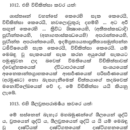
1012. එහි විචිකිත්සා කවර යත්:
ශාස්තෲන් වහන්සේ කෙරෙහි සැක කෙරෙයි,
විචිකිත්සා කෙරෙයි, නවලොවුතුරු දහම්හි ... අට අරී
සඟුන් කෙරෙහි ... ත්‍රිවිධ ශික්‍ෂායෙහි, (අතීතස්කන්‍ධාදි)
පූර්‍වාන්තයෙහි, (අනාගතාස්කන්‍ධයෙහි) අපරාන්තයෙහි,
පූර්‍වාන්ත අපරාන්තයෙහි, ඉදම්ප්‍රත්‍යයතාප්‍රතීත්‍යසමුත්පන්න
ධර්‍මවිෂයෙහි සැක කෙරෙයි, විචිකිත්සා කෙරෙයි. යම්
මෙබඳු වූ සැකයෙක් සැක කරන අයුරෙක් සැකයට
පමුණුවන ලද බවෙක් විමතියෙක් විචිකිත්සාවක්
ද්වෙළ්හකයෙක් ද්විධාපථයෙක් සංශයයෙක්
අනෛකාන්තග්‍රාහකයෙක් ආසර්‍පණයෙක් පරිසර්‍පණයෙක්
(අරමුණට) නො බැසගැනීමෙක් චිත්තයාගේ තදබවෙක්
මනෝවිලේඛයෙක් වේ ද, මේ විචිකිත්සා යයි කියනු
ලැබේ.
1013. එහි ශීලව්‍රතපරාමර්‍ෂය කවරෙ යත්:
මේ සස්නෙන් බැහැර මහබමුණන්ගේ ශීලයෙන් ශුද්ධි
ය, ව්‍රතයෙන් ශුද්ධි ය, ශීලව්‍රතයෙන් ශුද්ධි ය යි යම් මෙබඳු
වූ දෘෂ්ටියක් දෘෂ්ටිගතයෙක් දෘෂ්ටිගහනයෙක්