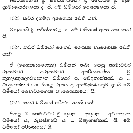
අපරියාපන්න වූ සතරමාර්‍ගයෝ ද, හෙට්ඨිම වූ තුන්
ශ්‍රාමාණ්‍යඵලයෝ දැ යි, මේ ධර්‍මයෝ ශෛක්‍ෂයෝ යි.
1023. කවර දහම්හු අශෛක්‍ෂ වෙති යත්:
මතුයෙහි වූ අර්‍හත්ත්‍වඵල ය. මේ ධර්‍මයෝ අශෛක්‍ෂ යෝ
යි.
1024. කවර ධර්‍මයෝ නෛව ශෛක්‍ෂ නාශෛක්‍ෂ වෙති
යත්:
ඒ (ශෛක්‍ෂාශෛක්‍ෂ) ධර්‍මයන් තබා සෙසු කාමාවචර
රූපාවචර අරූපාවචර අපරියාපන්න වූ
කුශලාකුශලාව්‍යාකෘත ධර්‍මයෝ ය, වේදනාස්කන්‍ධ ය ...
විඥානස්කන්‍ධ ය, සියලු රූපය ද, අසඞ්ඛතධාතුව දැ යි මේ
ධර්‍මයෝ නෛවශෛක්‍ෂ නාශෛක්‍ෂයෝ යි.
1025. කවර ධර්‍මයෝ පරිත්ත වෙති යත්:
සියලු ම කාමාවචර වූ කුශල - අකුශල - අව්‍යාකෘත
ධර්‍මයෝ ය, රූපස්කන්‍ධ ය ... විඥානස්කන්‍ධ යි. මේ
ධර්‍මයෝ පරිත්තයෝ යි.