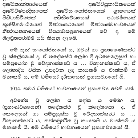
දෘෂ්ටිකාන්තාරයෙක් දෘෂ්ටිවිසූකායිකයෙක්
දෘෂ්ටිවිෂ්පන්‍දිතයෙක් දෘෂ්ටිසංයෝජනයෙක් ග්‍රාහයෙක්
පිහිටාසිටීමෙක් අභිනිවේශයෙක් පරාමර්‍ෂයෙක්
කුත්සිතමාර්‍ගයෙක් මිත්‍ථ්‍යාපථයෙක් මිත්‍ථ්‍යාස්වභාවයෙක්
තීත්‍ථායතනයෙක් විපර්‍ය්‍යාසග්‍රාහයෙක් වේ ද, මේ
ශීලව්‍රතපරාමර්‍ෂ යයි කියනු ලැබේ.
මේ තුන් සංයෝජනයෝ ය, ඔවුන් හා ප්‍රහාණෛකස්ථ
වූ ක්ලේශයෝ ද, ඒ තදේකස්ථ ලෝභ දි අටකෙලෙසුන් හා
සම්ප්‍රයෝග වූ වේදනාස්කන්‍ධ ය … විඥානස්කන්‍ධ ය, ඒ
ලෝභාදිය විසින් උපදවන ලද කායකර්‍ම ය වාක්කර්‍ම ය
මනඃකර්‍ම ය, මේ ධර්‍මයෝ දර්‍ශනයෙන් ප්‍රහාතව්‍යයෝ යි.
1014. කවර ධර්‍මයෝ භාවනායෙන් ප්‍රහාතව්‍ය වෙති යත්:
අවශේෂ වූ ලෝභ ය දෝස ය මෝහ ය,
(ප්‍රහාණවශයෙන්) තදේකස්ථ වූ ක්ලේශයෝ ද, ඒ
කෙලෙසුන් හා සම්ප්‍රයුක්ත වූ වේදනාස්කන්‍ධ ය …
විඥානස්කන්‍ධ ය, තත්සමුත්‍ථිත වූ කායකර්‍ම ය වාක්කර්‍ම ය
මනඃකර්‍ම යි. මේ ධර්‍මයෝ භාවනායෙන් ප්‍රහාතව්‍යයෝ යි.