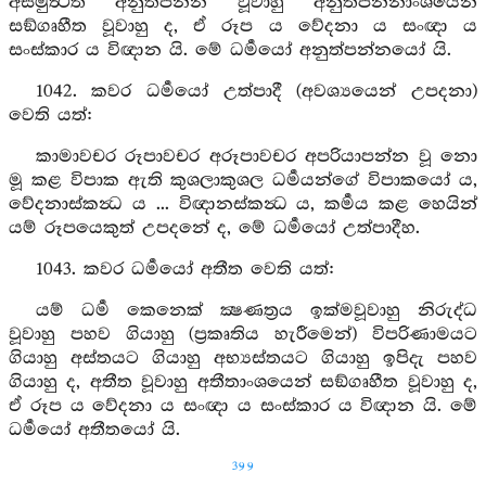
අසමුත්‍ථිත අනුත්පන්න වූවාහු අනුත්පන්නාංශයෙන්
සඞ්ගෘහීත වූවාහු ද, ඒ රූප ය වේදනා ය සංඥා ය
සංස්කාර ය විඥාන යි. මේ ධර්‍මයෝ අනුත්පන්නයෝ යි.
1042. කවර ධර්‍මයෝ උත්පාදී (අවශ්‍යයෙන් උපදනා)
වෙති යත්:
කාමාවචර රූපාවචර අරූපාවචර අපරියාපන්න වූ නො
මූ කළ විපාක ඇති කුශලාකුශල ධර්‍මයන්ගේ විපාකයෝ ය,
වේදනාස්කන්‍ධ ය ... විඥානස්කන්‍ධ ය, කර්‍මය කළ හෙයින්
යම් රූපයෙකුත් උපදනේ ද, මේ ධර්‍මයෝ උත්පාදීහ.
1043. කවර ධර්‍මයෝ අතීත වෙති යත්:
යම් ධර්‍ම කෙනෙක් ක්‍ෂණත්‍රය ඉක්මවූවාහු නිරුද්ධ
වූවාහු පහව ගියාහු (ප්‍රකෘතිය හැරීමෙන්) විපරිණාමයට
ගියාහු අස්තයට ගියාහු අභ්‍යස්තයට ගියාහු ඉපිදැ පහව
ගියාහු ද, අතීත වූවාහු අතීතාංශයෙන් සඞ්ගෘහීත වූවාහු ද,
ඒ රූප ය වේදනා ය සංඥා ය සංස්කාර ය විඥාන යි. මේ
ධර්‍මයෝ අතීතයෝ යි.
399