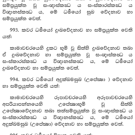
සම්ප්‍රයුක්ත වූ සංඥාස්කන්‍ධ ය සංස්කාරස්කන්‍ධ ය
විඥානස්කන්‍ධ ය, මේ ධර්‍මයෝ සුඛ වේදනාව හා
සම්ප්‍රයුක්ත වෙත්.
993. කවර ධර්‍මයෝ දුඃඛවේදනාව හා සම්ප්‍රයුක්ත වෙති
යත්:
කාමාවචරයෙහි දුකට භූමි වූ සිත්හි දුඃඛවේදනාව තබා
ඒ දුඃඛවේදනාව හා සම්ප්‍රයුක්ත වූ සංඥාස්කන්‍ධ ය
සංස්කාරස්කන්‍ධ ය විඥානස්කන්‍ධ ය, මේ ධර්‍මයෝ
දුඃඛවේදනාව හා සම්ප්‍රයුක්ත වෙත්.
994. කවර ධර්‍මයෝ අදුක්ඛමසුඛ (උපේක්‍ෂා ) වේදනාව
හා සම්ප්‍රයුක්ත වෙති යත්:
කාමාවචරයෙහි රූපාවචරයෙහි අරූපාවචරයෙහි
අපරියාපන්නයෙහි උපේක්‍ෂාභූමි වූ සිත්හි
උපේක්‍ෂාවේදනාව තබා තත්සම්ප්‍රයුක්ත වූ සංඥාස්කන්‍ධ ය
සංස්කාරස්කන්‍ධ ය විඥානස්කන්‍ධ ය, මේ ධර්‍මයෝ
අදුක්ඛමසුඛ (උපේක්‍ෂා) වේදනාව හා සම්ප්‍රයුක්ත වෙත්.