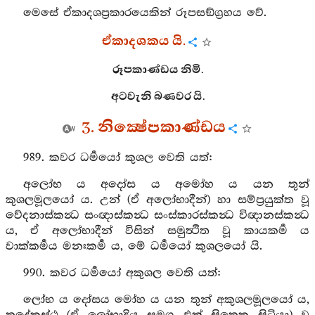
මෙසේ ඒකාදශප්‍රකාරයෙකින් රූපසඞ්ග්‍රහය වේ.
ඒකාදශකය යි.
රූපකාණ්ඩය නිමි.
අටවැනි බණවර යි.
3. නික්‍ෂේපකාණ්ඩය
989. කවර ධර්‍මයෝ කුශල වෙති යත්:
අලෝභ ය අදෝස ය අමෝහ ය යන තුන්
කුශලමූලයෝ ය. උන් (ඒ අලෝභාදීන්) හා සම්ප්‍රයුක්ත වූ
වේදනාස්කන්‍ධ සංඥාස්කන්‍ධ සංස්කාරස්කන්‍ධ විඥානස්කන්‍ධ
ය, ඒ අලෝභාදීන් විසින් සමුත්‍ථිත වූ කායකර්‍ම ය
වාක්කර්‍මය මනඃකර්‍ම ය, මේ ධර්‍මයෝ කුශලයෝ යි.
990. කවර ධර්‍මයෝ අකුශල වෙති යත්:
ලෝභ ය දෝසය මෝහ ය යන තුන් අකුශලමූලයෝ ය,