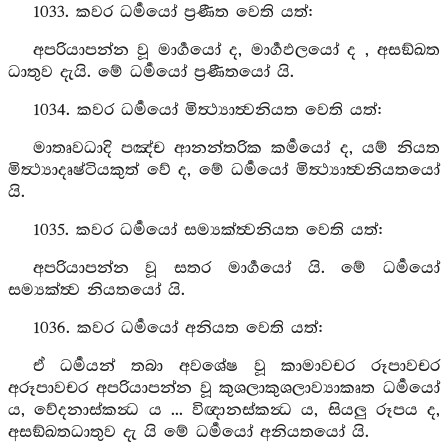
1033. කවර ධර්‍මයෝ ප්‍රණීත වෙති යත්:
අපරියාපන්න වූ මාර්‍ගයෝ ද, මාර්‍ගඵලයෝ ද , අසඞ්ඛත
ධාතුව දැයි. මේ ධර්‍මයෝ ප්‍රණීතයෝ යි.
1034. කවර ධර්‍මයෝ මිත්‍ථ්‍යාත්‍වනියත වෙති යත්:
මාතෘවධාදි පඤ්ච ආනන්තරික කර්‍මයෝ ද, යම් නියත
මිත්‍ථ්‍යාදෘෂ්ටියකුත් වේ ද, මේ ධර්‍මයෝ මිත්‍ථ්‍යාත්‍වනියතයෝ
යි.
1035. කවර ධර්‍මයෝ සම්‍යක්ත්‍වනියත වෙති යත්:
අපරියාපන්න වූ සතර මාර්‍ගයෝ යි. මේ ධර්‍මයෝ
සම්‍යක්ත්‍ව නියතයෝ යි.
1036. කවර ධර්‍මයෝ අනියත වෙති යත්:
ඒ ධර්‍මයන් තබා අවශේෂ වූ කාමාවචර රූපාවචර
අරූපාවචර අපරියාපන්න වූ කුශලාකුශලාව්‍යාකෘත ධර්‍මයෝ
ය, වේදනාස්කන්‍ධ ය ... විඥානස්කන්‍ධ ය, සියලු රූපය ද,
අසඞ්ඛතධාතුව දැ යි මේ ධර්‍මයෝ අනියතයෝ යි.