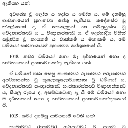
ඇතියහ යත්:
අවශේෂ වූ ලෝභ ය දෝස ය මෝහ ය, මේ දහම්හු
භාවනායෙන් ප්‍රහාතව්‍ය හේතු ඇතියහ. තදේකස්ථ වූ
ක්ලේශයෝ ද, ඒ කෙලෙසුන් හා සම්ප්‍රයුක්ත වූ
වේදනාස්කන්‍ධ ය ... විඥානස්කන්‍ධ ය, ඒ ලෝභාදීය විසින්
සමුත්‍ථිත වූ කායකර්‍ම ය වාක්කර්‍ම ය මනඃකර්‍ම ය, මේ
ධර්‍මයෝ භාවනායෙන් ප්‍රහාතව්‍ය හේතුකයෝ යි.
1018. කවර ධර්‍මයෝ නො මැ දර්‍ශනයෙන් නො ද
භාවනායෙන් ප්‍රහාතව්‍යහේතු ඇතියහ යත්:
ඒ ධර්‍මයන් තබා සෙසු කාමාවචර රූපාවචර අරූපාවචර
අපරියාපන්න වූ කුශලාකුශලාව්‍යාකෘත වූ ධර්‍මයෝ ය,
වේදනාස්කන්‍ධ සංඥාස්කන්‍ධ සංස්කාරස්කන්‍ධ විඥානස්කන්‍ධ
ය, සියලු රූපය ද, අසඞ්ඛතධාතු දැ යි මේ ධර්‍මයෝ නො
ම දර්‍ශනයෙන් නො ද භාවනායෙන් ප්‍රහාතව්‍යහේතුකයෝ
යි.
1019. කවර දහම්හු ආචයගාමී වෙති යත්:
කාමාවචර රූපාවචර අරූපාවචර වූ සාස්‍රව වූ