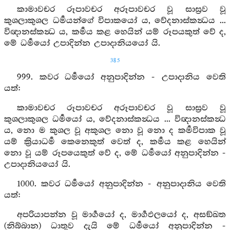
කාමාවචර රූපාවචර අරූපාවචර වූ සාස්‍රව වූ
කුශලාකුශල ධර්‍මයන්ගේ විපාකයෝ ය, වේදනාස්කන්‍ධය ...
විඥානස්කන්‍ධ ය, කර්‍මය කළ හෙයින් යම් රූපයකුත් වේ ද,
මේ ධර්‍මයෝ උපාදින්න උපාදානියයෝ යි.
385
999. කවර ධර්‍මයෝ අනුපාදින්න - උපාදානිය වෙති
යත්:
කාමාවචර රූපාවචර අරූපාවචර වූ සාස්‍රව වූ
කුශලාකුශල ධර්‍මයෝ ය, වේදනාස්කන්‍ධය ... විඥානස්කන්‍ධ
ය, නො ම කුශල වූ අකුශල නො වූ නො ද කර්‍මවිපාක වූ
යම් ක්‍රියාධර්‍ම කෙනෙකුත් වෙත් ද, කර්‍මය කළ හෙයින්
නො වූ යම් රූපයෙකුත් වේ ද, මේ ධර්‍මයෝ අනුපාදින්න -
උපාදානියයෝ යි.
1000. කවර ධර්‍මයෝ අනුපාදින්න - අනුපාදානිය වෙති
යත්:
අපරියාපන්න වූ මාර්‍ගයෝ ද, මාර්‍ගඵලයෝ ද, අසඞ්ඛත
(නිබ්බාන) ධාතුව දැයි මේ ධර්‍මයෝ අනුපාදින්න -