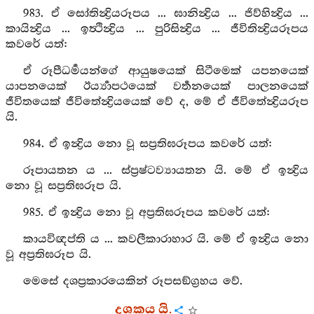
983. ඒ සෝතින්‍ද්‍රියරූපය ... ඝානින්‍ද්‍රිය ... ජිව්හින්‍ද්‍රිය ...
කායින්‍ද්‍රිය ... ඉත්‍ථින්‍ද්‍රිය ... පුරිසින්‍ද්‍රිය ... ජීවිතින්‍ද්‍රියරූපය
කවරේ යත්:
ඒ රූපීධර්‍මයන්ගේ ආයුෂයෙක් සිටීමෙක් යපනයෙක්
යාපනයෙක් ඊර්‍ය්‍යාපථයෙක් වර්‍තනයෙක් පාලනයෙක්
ජීවිතයෙක් ජීවිතේන්‍ද්‍රියයෙක් වේ ද, මේ ඒ ජීවිතේන්‍ද්‍රියරූප
යි.
984. ඒ ඉන්‍ද්‍රිය නො වූ සප්‍රතිඝරූපය කවරේ යත්:
රූපායතන ය ... ස්ප්‍රෂ්ටව්‍යායතන යි. මේ ඒ ඉන්‍ද්‍රිය
නො වූ සප්‍රතිඝරූප යි.
985. ඒ ඉන්‍ද්‍රිය නො වූ අප්‍රතිඝරූපය කවරේ යත්:
කායවිඥප්ති ය ... කවලීකාරාහාර යි. මේ ඒ ඉන්‍ද්‍රිය නො
වූ අප්‍රතිඝරූප යි.
මෙසේ දශප්‍රකාරයෙකින් රූපසඞ්ග්‍රහය වේ.
දශකය යි.