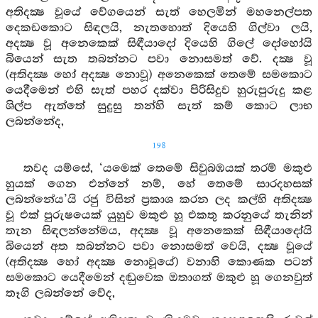
අතිදක්‍ෂ වූයේ වේගයෙන් සැත් හෙලමින් මහනෙල්පත
දෙකඩකොට සිඳලයි, නැතහොත් දියෙහි ගිල්වා ලයි,
අදක්‍ෂ වූ අනෙකෙක් සිඳීයාදෝ දියෙහි ගිලේ දෝහෝයි
බියෙන් සැත තබන්නට පවා නොසමත් වේ. දක්‍ෂ වූ
(අතිදක්‍ෂ හෝ අදක්‍ෂ නොවූ) අනෙකෙක් තෙමේ සමකොට
යෙදීමෙන් එහි සැත් පහර දක්වා පිරිසිදුව හුරුපුරුදු කළ
ශිල්ප ඇත්තේ සුදුසු තන්හි සැත් කම් කොට ලාභ
ලබන්නේද,
198
තවද යම්සේ, ‘යමෙක් තෙමේ සිවුබඹයක් තරම් මකුළු
හුයක් ගෙන එන්නේ නම්, හේ තෙමේ සාරදහසක්
ලබන්නේය’යි රජු විසින් ප්‍රකාශ කරන ලද කල්හි අතිදක්‍ෂ
වූ එක් පුරුෂයෙක් යුහුව මකුළු හූ එකතු කරනුයේ තැනින්
තැන සිඳලන්නේමය, අදක්‍ෂ වූ අනෙකෙක් සිඳීයාදෝයි
බියෙන් අත තබන්නට පවා නොසමත් වෙයි, දක්‍ෂ වූයේ
(අතිදක්‍ෂ හෝ අදක්‍ෂ නොවූයේ) වනාහි කොණක පටන්
සමකොට යෙදීමෙන් දඬුවෙක ඔතාගත් මකුළු හූ ගෙනවුත්
තෑගි ලබන්නේ වේද,