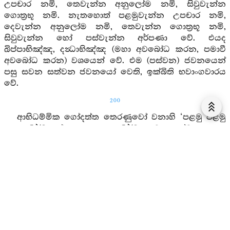
උපචාර නමි, තෙවැන්න අනුලෝම නමි, සිවුවැන්න
ගොත්‍රභූ නමි. නැතහොත් පළමුවැන්න උපචාර නමි,
දෙවැන්න අනුලෝම නමි, තෙවැන්න ගොත්‍රභූ නමි,
සිවුවැන්න හෝ පස්වැන්න අර්පණා වේ. එයද
ඛිප්පාභිඤ්ඤ, දන්‍ධාභිඤ්ඤ (මහා අවබෝධ කරන, පමාවී
අවබෝධ කරන) වශයෙන් වේ. එම (පස්වන) ජවනයෙන්
පසු සවන සත්වන ජවනයෝ වෙති, ඉක්බිති භවාංගවාරය
වේ.
200
ආභිධම්මික ගෝදත්ත තෙරණුවෝ වනාහි ‘පළමු පළමු
කුශල ධර්මයෝ පසු පසු කුශලධර්මයනට ආසේවනප්‍රත්‍යය
වශයෙන් ප්‍රත්‍යය වෙති’
යි යන මේ සූත්‍රය කියා,
1
ආසෙවනප්‍රත්‍යය වශයෙන් පසු පසු ධර්මයෝ බලවත්
වෙති, එහෙයින් සවන සත්වන ජවන් සිත් තුළද අර්පණා
සිද්ධ වෙති’යි කීහ. එය තෙරුන්ගේ මතිමාත්‍රයෙකැයි
පවසා අට්ඨකථාවන්හි ප්‍රතික්‍ෂිප්තයි. සිවුවන පස්වන
ජවනයන්හිදීම අර්පණා වේ, ඉන් මතු ජවනචිත්තයෝ
පතිත (හෙවත් වැටුණාහු) නම් වෙති, භවංගයට ආසන්න
බැවිනියි කියනලදි. එය මෙසේ විචාරණය කොට කියනලද