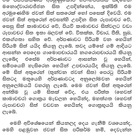
එම පඨවීකසිණය අරමුණුකොට භවංගචිත්තය සිඳගෙන
මනොද්වාරාවජ්ජන සිත උපදින්නේය, ඉක්බිති එම
අරමුණෙහිම ජවන් සිත් සතරෙක් හෝ පසෙක් දිවෙයි. එම
ජවන් සිත් අතුරෙන් අවසන්හි උපදින සිත රූපාවචර වේ,
සෙසු සිත් කාමාවචර වේ, පියවි කාමාවචර සිත්වලට වඩා
රූපාවචර සිත ඉතා බලවත් වේ. විතක්ක, විචාර, පීති, සුඛ,
එකග්ගතා සහිත වේ. අර්පණාවට පිරියම් වන හෙයින්
පිරියම් සිත් යයිද කියනු ලැබේ. තවද යම්සේ ගම් ආදියට
ආසන්න පෙදෙස ගාමොපචාරයයි නගරොපචාරයයි කියනු
ලැබේද එසේම අර්පණාවට ආසන්න වූ හෙයින්,
සමීපයෙහි හැසිරෙන හෙයින් උපචාරයයිද කියනු ලැබේ.
මේ සිත් අතුරෙන් (තුන්වන ජවන් සිත) පෙරටු පිරියම්
සිතටද මතුයෙහි අර්පණාවටද අනුලෝමවන හෙයින්
අනුලෝමයයි වහරනු ලැබේ. මෙම ජවන් සිත් අතුරෙන්
අන්තිම වූ යම් සිතක් වේද, එය පරිත්ත (හෙවත්
කාමාවචර) ගොත්‍රය මැඩලන හෙයින්ද, මහත්ගත (හෙවත්
රූපාවචර) සිත් වඩවන හෙයින්ද ගොත්‍රභූයයි කියනු
ලැබේ.
මෙහි අවිශේෂයෙන් කියනලද දෙය ගැනීම් වශයෙන්ද,
මෙහි පළමුවන ජවන් සිත පරිකර්ම නමි, දෙවැන්න