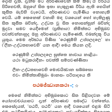
දොස් දැක, දැන්ම මට අර්පණාවෙන් කම් කිමැ’යි වීර්යය
පිරිහෙවති, ඔහුගේ සිත ඉතා හැකුලුණ වීර්ය ඇති හෙයින්
කුසීත බැව්හි වැටෙයි, අර්පණාවට පැමිණිය නොහැකි
වෙයි. යම් කෙනෙක් වනාහි මඳ වශයෙන් හෝ හැකිලුණු
සිත කුසීත බවින්ද, උද්ධත වූ සිත නොසන්සුන් බවින්ද
මුදවා සමව යෙදීමෙන් (ප්‍රතිභාග) නිමිත්තට අභිමුඛව
පවත්වන්නාහුද ඔහු අර්පණාවට පැමිණෙති, එබන්දකු විය
යුතුය. මෙම අර්ත්‍ථය පිණිස ‘රෙණුම්හි උප්පලදලෙ’ හා
(‘ලීන-උද්ධතභාවෙහි’ යන ආදී) මෙය කියන ලදි.
රෙණුම්හි උප්පලදලෙ සුත්තෙ නාවාය නාළියං
යථා මධුකරාදීනං පවත්ති සම්පවණ්ණිතා
ලීන-උද්ධතභාවෙහි මොචයිත්‍වාන සබ්බසො
එවං නිමිත්තාභිමුඛං මානසං පටිපාදයෙ ති
පඨමජ්ඣානකථා
මෙසේ නිමිත්තට අභිමුඛකොට සිත පිළිපදවන මේ
යෝගාවචරයාහට දැන් අර්පණාව සමෘද්ධ වන්නේය.
කෙසේදයත්, ‘පඨවී, පඨවී’ යන ආදී වශයෙන් එළඹ සිටි