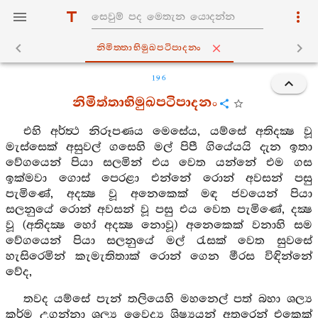
නිමිත‍්තාභිමුඛපටිපාදනං
196
නිමිත්තාභිමුඛපටිපාදනං
එහි අර්ත්‍ථ නිරූපණය මෙසේය, යම්සේ අතිදක්‍ෂ වූ
මැස්සෙක් අසුවල් ගසෙහි මල් පිපී ගියේයයි දැන ඉතා
වේගයෙන් පියා සලමින් එය වෙත යන්නේ එම ගස
ඉක්මවා ගොස් පෙරළා එන්නේ රොන් අවසන් පසු
පැමිණේ, අදක්‍ෂ වූ අනෙකෙක් මඳ ජවයෙන් පියා
සලනුයේ රොන් අවසන් වූ පසු එය වෙත පැමිණේ, දක්‍ෂ
වූ (අතිදක්‍ෂ හෝ අදක්‍ෂ නොවූ) අනෙකෙක් වනාහි සම
වේගයෙන් පියා සලනුයේ මල් රැසක් වෙත සුවසේ
හැසිරෙමින් කැමැතිතාක් රොන් ගෙන මීරස විඳින්නේ
වේද,
තවද යම්සේ පැන් තලියෙහි මහනෙල් පත් බහා ශල්‍ය
කර්ම උගන්නා ශල්‍ය වෛද්‍ය ශිෂ්‍යයන් අතුරෙන් එකෙක්