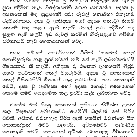
තවද යම්සේ අතිදක්‍ෂ වූ නියමුවා තදසුළඟෙහි රුවල්
පුරා අදිමින් නැව විදේශයන්හි ගෙන යන්නේය. අදක්‍ෂ වූ
අනෙකෙක් මඳ සුළඟෙහි පවා රුවල් නොබහා එතැනම
රඳවන්නේය, දක්‍ෂ වූ (අතිදක්‍ෂ හෝ අදක්‍ෂ නොවූ) නියමු
තෙමේ මඳ සුළග ඇති කල්හි රුවල් පුරා අදිමින් තද
සුළඟ ඇති කල්හි අඩ රුවල් කරමින් නිරුපද්‍රැතව අභිමත
ස්ථානයට නැව ගෙනයන්නේ වේද,
තවද යම්සේ ආචාර්යයන් විසින් ‘යමෙක් තෙල්
නොවිසුරුවා නළ පුරවන්නේ නම් හේ තෑගි ලබන්නේය’යි
ශිෂ්‍යයනට කී කල්හි, අතිදක්‍ෂ වූ එකෙක් ලාභයෙහි ගිජුව
යුහුව පුරවන්නේ තෙල් විසුරුවයි, අදක්‍ෂ වූ අනෙකෙක්
තෙල් විසිරෙති’යි බියෙන් නළ පුරවන්නට පවා නොහැකි
වෙයි, දක්‍ෂ වූ (අතිදක්‍ෂ හෝ අදක්‍ෂ නොවූ) අනෙකෙක්
තෙමේ සමව යෙදීමෙන් නළ පුරවා තෑගි ලබන්නේ වේද,
එසේම එක් භික්‍ෂු කෙනෙක් ප්‍රතිභාග නිමිත්ත උපන්
කල ශීඝ්‍රයෙන් අර්පණාවට යෙමි’යි බලවත් සේ වීර්ය
වඩති. අධිකව වඩනාලද වීර්ය ඇති හෙයින් ඔවුන්ගේ සිත
නොසන්සුන් බවට හැරෙයි, අර්පණාවට පැමිණිය
නොහැකි වෙයි. කෙනෙක් අධිකව වඩනාලද වීර්යයෙහි