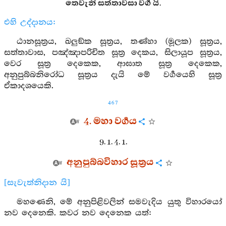
තෙවැනි සත්තාවසා වර්‍ග යි.
එහි උද්දානය:
ඨානසූත්‍රය, ඛලුඞ්ක සූත්‍රය, තණ්හා (මූලක) සූත්‍රය,
සත්තාවාස, පඤ්ඤාපරිචිත සූත්‍ර දෙකය, සිලායූප සූත්‍රය,
වෙර සූත්‍ර දෙකෙක, ආඝාත සූත්‍ර දෙකෙක,
අනුපුබ්බනිරෝධ සූත්‍රය දැයි මේ වර්‍ගයෙහි සූත්‍ර
ඒකාදශයෙකි.
467
4. මහා වර්‍ගය
9. 1. 4. 1.
අනුපුබ්බවිහාර සූත්‍රය
[සැවැත්නිදාන යි]
මහණෙනි, මේ අනුපිළිවලින් සමවැදිය යුතු විහාරයෝ
නව දෙනෙකි. කවර නව දෙනෙක යත්: