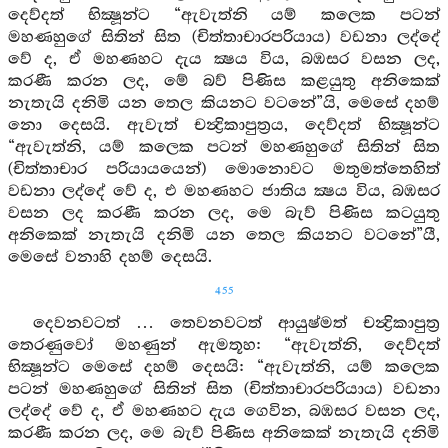
දෙව්දත් භික්‍ෂූන්ට “ඇවැත්නි යම් කලෙක පටන්
මහණහුගේ සිතින් සිත (චිත්තාචාරපරියාය) වඩනා ලද්දේ
වේ ද, ඒ මහණහට දැය ක්‍ෂය විය, බඹසර වසන ලද,
කරණී කරන ලද, මේ බව් පිණිස කළයුතු අනිකෙක්
නැතැයි දනිමි යන තෙල කියනට වටනේ”යි, මෙසේ දහම්
නො දෙසයි. ඇවැත් චන්‍ද්‍රිකාපුත්‍රය, දෙව්දත් භික්‍ෂූන්ට
“ඇවැත්නි, යම් කලෙක පටන් මහණහුගේ සිතින් සිත
(චිත්තාචාර පරියායයෙන්) මොනොවට මතුමත්තෙහිත්
වඩනා ලද්දේ වේ ද, එ මහණහට ජාතිය ක්‍ෂය විය, බඹසර
වසන ලද කරණී කරන ලද, මෙ බැව් පිණිස කටයුතු
අනිකෙක් නැතැයි දනිමි යන තෙල කියනට වටනේ”යී,
මෙසේ වනාහි දහම් දෙසයි.
455
දෙවනවටත් … තෙවනවටත් ආයුෂ්මත් චන්‍ද්‍රිකාපුත්‍ර
තෙරණුවෝ මහණුන් ඇමතූහ: “ඇවැත්නි, දෙව්දත්
භික්‍ෂූන්ට මෙසේ දහම් දෙසයි: “ඇවැත්නි, යම් කලෙක
පටන් මහණහුගේ සිතින් සිත (චිත්තාචාරපරියාය) වඩනා
ලද්දේ වේ ද, ඒ මහණහට දැය ගෙවින, බඹසර වසන ලද,
කරණී කරන ලද, මෙ බැව් පිණිස අනිකෙක් නැතැයි දනිමි