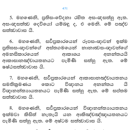
451
5. මහණෙනි, ප්‍රතිසංවේදනා රහිත අසංඥසත්හු ඇත.
අසංඥසත්ත්‍ව දෙවියෝ යම්බඳු ද, එ මෙනි. මේ පඤ්ච
සත්ත්‍වාවාස යි.
6. මහණෙනි, සර්‍වප්‍රකාරයෙන් රූපසංඥාවන් ඉක්ම
ප්‍රතිඝසංඥාවන්ගේ අස්තගමයෙන් නානාත්‍වසංඥාවන්ගේ
අමනසිකාරයෙන් ආකාශය අනන්තයයි
ආකාසානඤ්චායතනයට පැමිණි සත්හු ඇත. මේ
ෂෂ්ඨසත්ත්‍වාවාස යි.
7. මහණෙනි, සර්‍වප්‍රකාරයෙන් ආකාසානඤ්චායතනය
සමතික්‍රමණය කොට විඥානය අනන්තය යි
විඥානන්ත්‍යායතනයට පැමිණි සත්හු ඇත. මේ සප්තම
සත්ත්‍වාවාස යි.
8. මහණෙනි, සර්‍වප්‍රකාරයෙන් විඥානන්ත්‍යායතනය
ඉක්මවා කිසිත් නැතැයි යන ආකිඤ්චඤ්ඤායතනයට
පැමිණි සත්හු ඇත. මේ අෂ්ටම සත්ත්‍වාවාස යි.