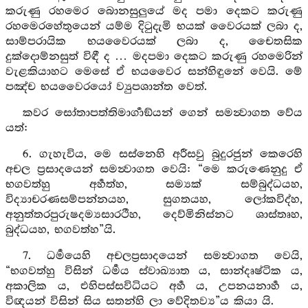
කරුණු රහමෙර බොනසුලුයේ මද පමා දෙකට කරුණු
රහමෙරහේතුයෙන් යම්ම දිටුදැමි භයක් වෛරයක් ලබා ද,
සාම්පරායික භයවෛරයක් ලබා ද, චෛතසික
දුක්දොම්නසුත් විඳී ද … මදපමා දෙකට කරුණු රහමෙරින්
වැළකියාහට මෙසේ ඒ භයවෛර සන්හිඳුනේ වෙයි. මේ
පඤ්ච භයවෛරයෝ ව්‍යුපශාන්ත වෙත්.
කවර සෝතාපත්තිමාර්‍ගාඞ්යන් ගෙන් සමන්‍වාගත වේය
යත්:
6. ගැහැවිය, මෙ සස්නෙහි අරීසවු බුදුරජුන් කෙරෙහි
අචල ප්‍රසාදයෙන් සමන්‍වාගත වෙයි: “මෙ කරුණෙනුදු ඒ
භගවත්හු අර්‍හත්හ, සම්‍යක් සම්බුද්ධයහ,
විද්‍යාචරණසම්පන්නයහ, සුගතයහ, ලෝකවිද්හ,
අනුත්තරපුරුෂදම්‍යසාරථීහ, දෙව්මිනිස්නට ශාස්තෘහ,
බුද්ධයහ, භගවත්හ”යි.
7. ධර්‍මයෙහි අචලප්‍රසාදයෙන් සමන්‍වාගත වෙයි,
“භගවත්හු විසින් ධර්‍මය ස්වාඛ්‍යාත ය, සාන්දෘෂ්ටික ය,
අකාලික ය, එහිපස්සවිධියට අර්‍හ ය, උපනයනාර්‍හ ය,
විඥයන් විසින් සිය සතන්හි ලා වේදිතව්‍ය”ය කියා යි.