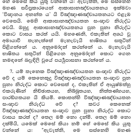
හේ මෙසේ කිය යුතු වන්නේ ය: ඇවැත්නි, මෙ සස්නෙහි
මහණ සර්‍වප්‍රකාරයෙන් ආකාසානඤ්චායතනය ඉක්මවා
‘විඥානය අනන්ත ය’ යි විඤ්ඤාණඤ්චායතනයට එළැඹ
වෙසෙයි. මෙහි ආකාසානඤ්චායතන සංඥාව නිරුද්ධ
වෙයි. ඔහුදු ආකාසානඤ්චායතනය පුන පුනා නිරුද්ධ
කොට වාසය කරත් යයි. මහණෙනි, එකැතින් අශඨ වූ
අමායාවී තැනැත්තේ මැනැවැයි භාෂිතය සතුටින්
පිළිගන්නේ ය. අනුමෝදන් කරන්නේ ය. මැනැවැයි
භාෂිතය සතුටින් පිළිගෙන අනුමෝදන් කොට ගෙන
නමඳනේ බදැඳිලි වූයේ පර්‍ය්‍යුපාසනා කරන්නේ ය.
7. යම් තැනෙක විඤ්ඤාණඤ්චායතන සංඥාව නිරුද්ධ
වේ ද යම් කෙනෙකුදු විඤ්ඤාණඤ්චායතන සංඥාව පුන
පුනා නිරුද්ධ කොට වෙසෙත් ද, එකැතින් ඒ ආයුෂ්මත්හු
එකරුණින් නිච්ඡාතයහ, නිබ්බුතයහ, නිත්තණ්හයහ,
පාරඞ්ගතයහ යි කියමි. කොතන්හි විඤ්ඤාණඤ්චායතන
සංඥාව නිරුද්ධ වේ ද? කවර කෙනෙක්
විඤ්ඤාණඤ්චායතන සංඥාව පුන පුනා නිරුද්ධ කොට
වාසය කරත් ද? තෙල මම් නො දන්මි. තෙල මම් නො
දක්මියි, යමෙක් මෙසේ කියා නම් හේ මෙසේ කිය යුතු
වන්නේ ය: “ඇවැත්නි, මෙ සස්නෙහි මහණ