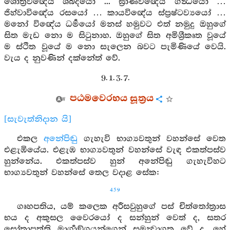
ශොත්‍රවිඥේය ශබ්දයෝ ... ඝ්‍රාණවිඥේය ගන්‍ධයෝ …
ජිහ්වාවිඥේය රසයෝ … කායවිඥේය ස්ප්‍රෂ්ටව්‍යයෝ …
මනෝ විඥේය ධර්‍මයෝ මනස් හමුවට එත් නමුදු ඔහුගේ
සිත මැඩ නො ම සිටුනාහ. ඔහුගේ සිත අමිශ්‍රීකෘත වූයේ
ම ස්ථිත වූයේ ම නො සැලෙන බවට පැමිණියේ වෙයි.
වැය ද නුවණින් දක්නේත් වේ.
9. 1. 3. 7.
පඨමවෙරභය සූත්‍රය
[සැවැත්නිදාන යි]
එකල
අනේපිඬු
ගැහැවි භාග්‍යවතුන් වහන්සේ වෙත
එළැඹියේය. එළැඹ භාග්‍යවතුන් වහන්සේ වැඳ එකත්පස්ව
හුන්නේය. එකත්පස්ව හුන් අනේපිඬු ගැහැවිහට
භාග්‍යවතුන් වහන්සේ තෙල වදාළ සේක:
459
ගෘහපතිය, යම් කලෙක අරීසවුහුගේ පස් චිත්තෝත්‍රාස
භය ද අකුසල වෛරයෝ ද සන්හුන් වෙත් ද, සතර
සෝතාපත්ති මාර්‍ගාඞ්ගයන්ගෙන් සමන්‍වාගත වේ ද, හේ