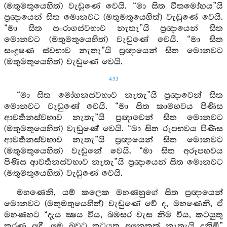
(මතුමතුයෙහිත්) වැඩුණේ වෙයි. “මා සිත වීතමෝහය”යි
ප්‍රඥායෙන් සිත මොනවට (මතුමතුයෙහිත්) වැඩුණේ වෙයි.
“මා සිත සංරාගස්වභාව නැතැ”යි ප්‍රඥායෙන් සිත
මොනවට (මතුමතුයෙහිත්) වැඩුණේ වෙයි. “මා සිත
සංදූෂණ ස්වභාව නැතැ”යි ප්‍රඥායෙන් සිත මොනවට
(මතුමතුයෙහිත්) වැඩුණේ වෙයි.
453
“මා සිත මෝහනස්වභාව නැතැ”යි ප්‍රඥාවෙන් සිත
මොනවට වැඩුණේ වෙයි. “මා සිත කාමභවය පිණිස
ආවර්‍තනස්වභාව නැතැ”යි ප්‍රඥාවෙන් සිත මොනවට
(මතුමතුයෙහිත්) වැඩුණේ වෙයි. “මා සිත රූපභවය පිණිස
ආවර්‍තනස්වභාව නැතැ”යි ප්‍රඥායෙන් සිත මොනවට
(මතුමතුයෙහිත්) වැඩුනේ වෙයි. “මා සිත අරූපභවය
පිණිස ආවර්‍තනස්වභාව නැතැ”යි ප්‍රඥායෙන් සිත මොනවට
(මතුමතුයෙහිත්) වැඩුණේ වෙයි.
මහණෙනි, යම් කලෙක මහණහුගේ සිත ප්‍රඥායෙන්
මොනවට (මතුමතුයෙහිත්) වැඩුණේ වේ ද, මහණෙනි, ඒ
මහණහට “දැය ක්‍ෂය විය, බඹසර වැස නිම විය, කටයුතු
කරණ ලදී. මෙ බවට කටයුතු අනෙකක් නැතැයි දනිමි”