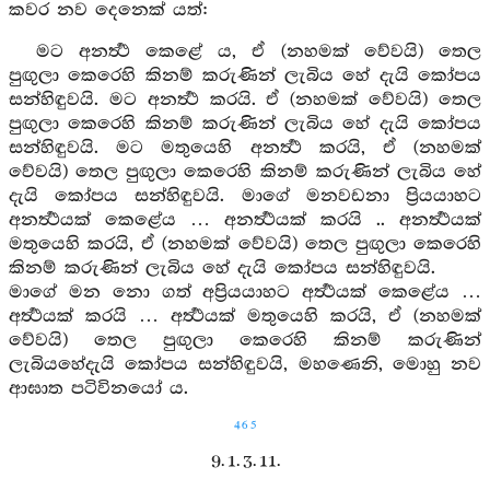
කවර නව දෙනෙක් යත්:
මට අනර්‍ත්‍ථ කෙළේ ය, ඒ (නහමක් වේවයි) තෙල
පුඟුලා කෙරෙහි කිනම් කරුණින් ලැබිය හේ දැයි කෝපය
සන්හිඳුවයි. මට අනර්‍ත්‍ථ කරයි. ඒ (නහමක් වේවයි) තෙල
පුඟුලා කෙරෙහි කිනම් කරුණින් ලැබිය හේ දැයි කෝපය
සන්හිඳුවයි. මට මතුයෙහි අනර්‍ත්‍ථ කරයි, ඒ (නහමක්
වේවයි) තෙල පුඟුලා කෙරෙහි කිනම් කරුණින් ලැබිය හේ
දැයි කෝපය සන්හිඳුවයි. මාගේ මනවඩනා ප්‍රියයාහට
අනර්‍ත්‍ථයක් කෙළේය … අනර්‍ත්‍ථයක් කරයි .. අනර්‍ත්‍ථයක්
මතුයෙහි කරයි, ඒ (නහමක් වේවයි) තෙල පුඟුලා කෙරෙහි
කිනම් කරුණින් ලැබිය හේ දැයි කෝපය සන්හිඳුවයි.
මාගේ මන නො ගත් අප්‍රියයාහට අර්‍ත්‍ථයක් කෙළේය …
අර්‍ත්‍ථයක් කරයි … අර්‍ත්‍ථයක් මතුයෙහි කරයි, ඒ (නහමක්
වේවයි) තෙල පුඟුලා කෙරෙහි කිනම් කරුණින්
ලැබියහේදැයි කෝපය සන්හිඳුවයි, මහණෙනි, මොහු නව
ආඝාත පටිවිනයෝ ය.
465
9. 1. 3. 11.