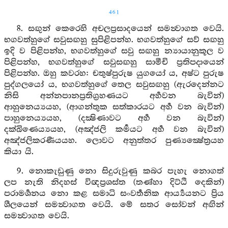
461
8. සඟුන් කෙරෙහි අචලප්‍රසාදයෙන් සමන්‍වාගත වෙයි.
භගවත්හුගේ සවුසඟහු සුපිළිපන්හ. භගවත්හුගේ සව් සඟහු
ඉදි ව පිළිපන්හ, භගවත්හුගේ සවු සඟහු න්‍යායානුකූල ව
පිළිපන්හ, භගවත්හුගේ සවුසඟහු සාමීචි ප්‍රතිපදායෙන්
පිළිපන්හ. ඔහු කවරහ: චතුෂ්පුරුෂ යුගයෝ ය, අෂ්ට පුරුෂ
පුද්ගලයෝ ය, භගවත්හුගේ තෙල සවුසඟහු (ඇරදෙන්නට
නිසි අන්නපානප්‍රතිග්‍රහණයට අර්‍හවන බැවින්)
ආහුනෙය්‍යයහ, (ආගන්තුක සත්කාරයට අර්‍හ වන බැවින්)
පාහුනෙය්‍යයහ, (දක්‍ෂිණාවට අර්‍හ වන බැවින්)
දක්ඛිණෙය්‍යයහ, (අඤ්ජලි කර්‍මයට අර්‍හ වන බැවින්)
අඤ්ජලිකරණීයයහ. ලොවට අනුත්තර පුණ්‍යක්‍ෂේත්‍රයහ
කියා යි.
9. නොකැඩුණු නො සිදුරුවුණු කබර පැහැ නොගත්
ලප නැති නිදහස් විඥප්‍රශස්ත (තණ්හා දිට්ඨි දෙකින්)
පරාමර්‍ශනය නො කළ සමාධි සංවර්‍තනික ආර්‍ය්‍යයනට ප්‍රිය
ශීලයෙන් සමන්‍වාගත වෙයි. මේ සතර සෝවන් අඟින්
සමන්‍වාගත වෙයි.