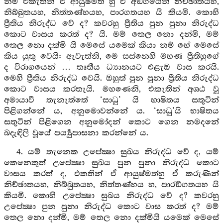
නම් එකැතින් ඒ ආයුෂ්මත් හු ඒ අඞ්ගයෙන් නිච්ඡාතයහ,
නිබ්බුතයහ, නිත්තණ්හයහ, පාරගතයහ යි කියමි. කොහි
ප්‍රීතිය නිරුද්ධ වේ ද? කවරහු ප්‍රීතිය පුන පුනා නිරුද්ධ
කොට වාසය කරත් ද? යි. මම් තෙල නො දන්මි, මම්
තෙල නො දක්මි යි මෙසේ යමෙක් කියා නම් හේ මෙසේ
කිය යුතු වෙයි: ඇවැත්නි, මෙ සස්නෙහි මහණ ප්‍රීතිහුගේ
ද විරාගයෙන් … තෘතීය ධ්‍යානයට එළැඔ වාස කරයි.
මෙහි ප්‍රීතිය නිරුද්ධ වෙයි. ඔහුත් පුන පුනා ප්‍රීතිය නිරුද්ධ
කොට වාසය කරතැයි. මහණෙනි, එකැතින් අශඨ වූ
අමායාවී තැනැත්තේ ‘සාධු’ යි භාෂිතය සතුටින්
පිළිගන්නේ ය, අනුමොවන්නේ ය. ‘සාධු’යි භාෂිතය
සතුටින් පිළිගෙන අනුමෝදන් කොට ගෙන නමදනේ
බදැඳිලි වූයේ පර්‍ය්‍යුපාසනා කරන්නේ ය.
4. යම් තැනෙක උපේක්‍ෂා සුඛය නිරුද්ධ වේ ද, යම්
කෙනෙකුත් උපේක්‍ෂා සුඛය පුන පුනා නිරුද්ධ කොට
වාසය කරත් ද, එකතින් ඒ ආයුෂ්මත්හු ඒ කරුණින්
නිච්ඡාතයහ, නිබ්බුතයහ, නිත්තණ්හය හ, පාරඞ්ගතයහ යි
කියමි. කොහි උපේක්‍ෂා සුඛය නිරුද්ධ වේ ද? කවරහු
උපේක්‍ෂා පුන පුනා නිරුද්ධ කොට වාස කරත් ද? මම්
තෙල නො දන්මි, මම් තෙල නො දක්මියි යමෙක් මෙසේ