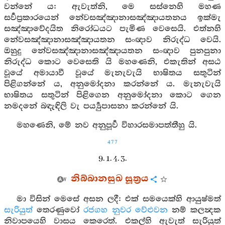
වන්නේ ය: ඇවැත්නි, මෙ සස්නෙහි මහණ
සර්‍වප්‍රකාරයෙන් නේවසඤ්ඤානාසඤ්ඤායතනය ඉක්මැ
සඤ්ඤාවේදයිත නිරෝධයට පැමිණ වෙසෙයි. එත්නහි
නේවසඤ්ඤානාසඤ්ඤායතන සංඥාව නිරුද්ධ වෙයි.
ඔහුදු නේවසඤ්ඤානාසඤ්ඤායතන සංඥාව පුනපුනා
නිරුද්ධ කොට වෙසෙති යි මහණෙනි, එකැතින් අසඨ
වූයේ අමායාවී වූයේ මැනැවැයි භාෂිතය සතුටින්
පිළිගන්නේ ය, අනුමෝදනා කරන්නේ ය. මැනැවැයි
භාෂිතය සතුටින් පිළිගෙන අනුමෝදනා කොට ගෙන
නමදනේ බඳැඳිලි වැ පර්‍ය්‍යුපාසනා කරන්නේ යි.
මහණෙනි, මේ නව අනුපූර්‍ව විහාරසමාපත්තීහු යි.
477
9. 1. 4. 3.
නිබ්බානසුඛ සූත්‍රය
මා විසින් මෙසේ අසන ලදී: එක් සමයෙක්හි ආයුෂ්මත්
සැරියුත්
තෙරණුවෝ
රජගහ නුවර
වේළුවන
නම් කලන්‍දක
නිවාපයෙහි වාසය කෙරෙත්. එකල්හි ඇවැත් සැරියුත්