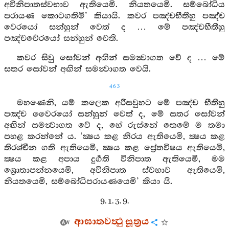
අවිනිපාතස්වභාව ඇතියෙමි. නියතයෙමි. සම්බෝධිය
පරායණ කොටගතිමි’ කියායි. කවර පඤ්චභීතීහු පඤ්ච
වෙරයෝ සන්හුන් වෙත් ද … මේ පඤ්චභීතීහු
පඤ්චවේරයෝ සන්හුන් වෙති.
කවර සිවු සෝවන් අඟින් සමන්‍වාගත වේ ද … මේ
සතර සෝවන් අඟින් සමන්‍වාගත වෙයි.
463
මහණෙනි, යම් කලෙක අරීසවුහට මේ පඤ්ච භීතීහු
පඤ්ච වෛරයෝ සන්හුන් වෙත් ද, මේ සතර සෝවන්
අඟින් සමන්‍වාගත වේ ද, හේ රුස්නේ තෙමේ ම තමා
පහළ කරන්නේ ය. ‘ක්‍ෂය කළ නිරය ඇතියෙමි, ක්‍ෂය කළ
තිරශ්චීන ගති ඇතියෙමි, ක්‍ෂය කළ ප්‍රේතවිෂය ඇතියෙමි,
ක්‍ෂය කළ අපාය දුර්‍ගති විනිපාත ඇතියෙමි, මම
ශ්‍රොතාපන්නයෙමි, අවිනිපාත ස්වභාව ඇතියෙමි,
නියතයෙමි, සම්බෝධිපරායණයෙමි’ කියා යි.
9. 1. 3. 9.
ආඝාතවත්‍ථු සූත්‍රය