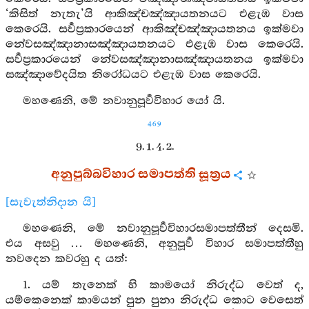
‘කිසිත් නැතැ’යි ආකිඤ්චඤ්ඤායතනයට එළැඹ වාස
කෙරෙයි. සර්‍වප්‍රකාරයෙන් ආකිඤ්චඤ්ඤායතනය ඉක්මවා
නේවසඤ්ඤානාසඤ්ඤායතනයට එළැඹ වාස කෙරෙයි.
සර්‍වප්‍රකාරයෙන් නේවසඤ්ඤානාසඤ්ඤායතනය ඉක්මවා
සඤ්ඤාවේදයිත නිරෝධයට එළැඹ වාස කෙරෙයි.
මහණෙනි, මේ නවානුපූර්‍වවිහාර යෝ යි.
469
9. 1. 4. 2.
අනුපුබ්බවිහාර සමාපත්ති සූත්‍රය
[සැවැත්නිදාන යි]
මහණෙනි, මේ නවානුපූර්‍වවිහාරසමාපත්තීන් දෙසමි.
එය අසවු … මහණෙනි, අනුපූර්‍ව විහාර සමාපත්තීහු
නවදෙන කවරහු ද යත්:
1. යම් තැනෙක් හි කාමයෝ නිරුද්ධ වෙත් ද,
යම්කෙනෙක් කාමයන් පුන පුනා නිරුද්ධ කොට වෙසෙත්