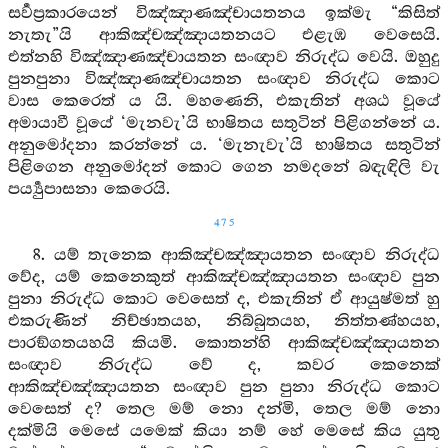
සර්‍වප්‍රකාරයෙන් විඤ්ඤාණඤ්චායතනය ඉක්මැ “කිසිත්
නැතැ”යි ආකිඤ්චඤ්ඤායතනයට එළැඹ වෙසෙයි.
එත්නහි විඤ්ඤාණඤ්චායතන සංඥාව නිරුද්ධ වෙයි. ඔහුදු
පුනපුනා විඤ්ඤාණඤ්චායතන සංඥාව නිරුද්ධ කොට
වාස කෙරෙත් ය යි. මහණෙනි, එකැතින් අශඨ වූයේ
අමායාවී වූයේ ‘මැනවැ’යි භාෂිතය සතුටින් පිළිගන්නේ ය.
අනුමෝදනා කරන්නේ ය. ‘මැනැවැ’යි භාෂිතය සතුටින්
පිළිගෙන අනුමෝදන් කොට ගෙන නමදනේ බඳැඳිලි වැ
පර්‍ය්‍යුපාසනා කෙරෙයි.
475
8. යම් තැනෙක ආකිඤ්චඤ්ඤායතන සංඥාව නිරුද්ධ
වේද, යම් කෙනෙකුත් ආකිඤ්චඤ්ඤායතන සංඥාව පුන
පුනා නිරුද්ධ කොට වෙසෙත් ද, එකැතින් ඒ ආයුෂ්මත් හු
එකරුණින් නිච්ඡාතයහ, නිබ්බුතයහ, නිත්තණ්හයහ,
පාරඞ්ගතයහයි කියමි. කොතන්හි ආකිඤ්චඤ්ඤායතන
සංඥාව නිරුද්ධ වේ ද, කවර කෙනෙක්
ආකිඤ්චඤ්ඤායතන සංඥාව පුන පුනා නිරුද්ධ කොට
වෙසෙත් ද? තෙල මම් නො දන්මි, තෙල මම් නො
දක්මියි මෙසේ යමෙක් කියා නම් හේ මෙසේ කිය යුතු