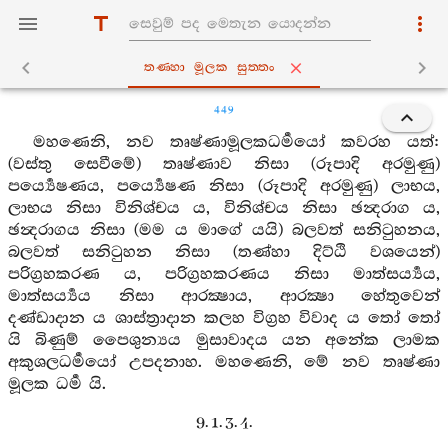
තණ‍්හා මූලක සුත‍්තං
449
මහණෙනි, නව තෘෂ්ණාමූලකධර්‍මයෝ කවරහ යත්:
(වස්තු සෙවීමේ) තෘෂ්ණාව නිසා (රූපාදි අරමුණු)
පර්‍ය්‍යෙෂණය, පර්‍ය්‍යෙෂණ නිසා (රූපාදි අරමුණු) ලාභය,
ලාභය නිසා විනිශ්චය ය, විනිශ්චය නිසා ඡන්‍දරාග ය,
ඡන්‍දරාගය නිසා (මම ය මාගේ යයි) බලවත් සනිටුහනය,
බලවත් සනිටුහන නිසා (තණ්හා දිට්ඨි වශයෙන්)
පරිග්‍රහකරණ ය, පරිග්‍රහකරණය නිසා මාත්සර්‍ය්‍යය,
මාත්සර්‍ය්‍යය නිසා ආරක්‍ෂාය, ආරක්‍ෂා හේතුවෙන්
දණ්ඩාදාන ය ශාස්ත්‍රාදාන කලහ විග්‍රහ විවාද ය තෝ තෝ
යි බිණුම් පෛශුන්‍යය මුසාවාදය යන අනේක ලාමක
අකුශලධර්‍මයෝ උපදනාහ. මහණෙනි, මේ නව තෘෂ්ණා
මූලක ධර්‍ම යි.
9. 1. 3. 4.