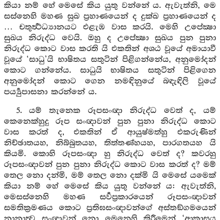
කියා නම් හේ මෙසේ කිය යුතු වන්නේ ය. ඇවැත්නි, මෙ
සස්නෙහි මහණ සුඛ ප්‍රහාණයෙන් ද දුක්ඛ ප්‍රහාණයෙන් ද
… චතුර්‍ත්‍ථධ්‍යානයට එළැඹ වාස කරයි. මෙහි උපේක්‍ෂා
සුඛය නිරුද්ධ වෙයි. ඔහු ද උපේක්‍ෂා සුඛය පුන පුනා
නිරුද්ධ කොට වාස කරති යි එකතින් අශඨ වූයේ අමායාවී
වූයේ ‘සාධු’යි භාෂිතය සතුටින් පිළිගන්නේය, අනුමෝදන්
කොට ගන්නේය. සාධුයි භාෂිතය සතුටින් පිළිගෙන
අනුමෝදන් කොට ගෙන නමඳිනුයේ බඳැඳිලි වූයේ
පර්‍ය්‍යුපාසනා කරන්නේ ය.
5. යම් තැනෙක රූපසංඥා නිරුද්ධ වෙත් ද, යම්
කෙනෙක්හුදු රූප සංඥාවන් පුන පුනා නිරුද්ධ කොට
වාස කරත් ද, එකතින් ඒ ආයුෂ්මත්හු එකරුණින්
නිච්ඡාතයහ, නිබ්බුතයහ, තිත්තණ්හයහ, පාරගතයහ යි
කියමි. කොහි රූපසංඥා හු නිරුද්ධ වෙත් ද? කවරහු
රූපසංඥාවන් පුන පුනා නිරුද්ධ කොට වාස කරත් ද? මම්
තෙල නො දන්මි, මම් තෙල නො දක්මි යි මෙසේ යමෙක්
කියා නම් හේ මෙසේ කිය යුතු වන්නේ ය: ඇවැත්නි,
මෙසස්නෙහි මහණ සර්‍වප්‍රකාරයෙන් රූපසංඥාවන්
සමතික්‍රමණය කොට ප්‍රතිඝසංඥාවන්ගේ අස්තඞ්ගමයෙන්
නානාත්‍ව සංඥාවන් නො මෙනෙහි කිරීමෙන් ‘ආකාසය