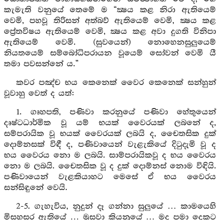
කැමැති වනුයේ තෙමේ ම “ක්‍ෂය කළ නිරා ඇතියෙම්
වෙමි, පහවූ තිරිසන් අත්බව් ඇතියෙම් වෙමි, ක්‍ෂය කළ
ප්‍රේතවිෂය ඇතියෙම් වෙමි, ක්‍ෂය කළ අවා දුගති විනිපා
ඇතියෙම් වෙමි. (සුවයෙන්) නොහෙනසුලුයෙම්
නියතයෙම් සම්බෝධිපරායන වූයෙම් සෝවන් වෙමි යී
තමා පවසන්නේ ය.”
කවර පඤ්ච භය කෙනෙක් වෛර කෙනෙක් සන්හුන්
වූවාහු වෙත් ද යත්:
1. ගෘහපති, පණිවා කරනුයේ පණිවා හේතුයෙන්
දෘෂ්ටධාර්මික වූ යම් භයක් වෛරයක් ලබනේ ද,
සම්පරායික වූ භයක් වෛරයක් ලබයි ද, චෛතසික දුක්
දොම්නසක් විඳී ද, පණිවායෙන් වැළැකියේ දිටුදැමි වූ ද
භය වෛරය නො ම ලබයි. සාම්පරායිකවූ ද භය වෛරය
නො ම ලබයි. චෛතසික වූ ද දුක් දොම්නස් නොම විඳියි.
පණිවායෙන් වැළකියාහට මෙසේ ඒ භය වෛරය
සන්සිඳුනේ වෙයි.
2-5. ගැහැවිය, නුදුන් දෑ ගන්නා සුලුයේ … කාමයෙහි
මිසහසර ඇතියේ … මුසවා කියනුයේ … මද පමා දෙකට