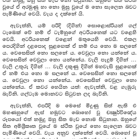
එත් නමුදු ඔහු සිත මැඩ නො සිටුනාහ. ඔහුගේ සිත ස්ථිත
වූයේ ඒ අරමුණු හා නො මුසු වූයේ ම නො සැලෙන බවට
පැමිණියේ වෙයි. වැය ද දක්නේ යි.
ඇවැත්නි, යම් පරිදි (දිගින්) සොළොස්රියන් ගල්
ටැඹෙක් වේ නම් ඒ ටැම්හුගේ අටරියනෙක් යට වළෙහි
වෙයි. අටරියනෙක් වළෙන් මතුයෙහි වෙයි. එකල
පෙරදිගින් දළපොද සුළඟෙක් ඒ නම් එය නො ම සලනේ
ය. වෙසෙසින් නො සලනේ ය. වෙවුලා නො යන්නේ ය.
වෙසෙසින් වෙවුලා නො යන්නේය. වැලි පැදුම් දිගින් …
වැලි උතුරු දිගින් … වැලි දකුණු දිගින් මහවැසි සුළඟෙක්
ඒ නම් එය නො ම සලනේ ය. වෙසෙසින් නො සලනේ
ය. වෙවුලා නො යන්නේය. වෙසෙසින් වෙවුලා නො
යන්නේය. ඒ කවර හෙයින යත්: ඇවැත්නි, වළ ගැඹුරු
බැවිනි. ගල්ටැඹ මොනවට සිටුවන ලද බැවිනි.
ඇවැත්නි, එපරිදි ම මෙසේ මිදුණු සිත් ඇති එ
මහණහුගේ ඇස් හමුවට බොහෝ වූ චක්‍ෂුර්විඥේය
රූපයෝ එත් නමුදු ඔහු සිත මැඩ නොම සිටුනාහ. ඔහුගේ
සිත අමිශ්‍රීකෘත වූයේ ම ස්ථිත වූයේ නො සැලෙන බවට
පැමිණියේ වෙයි. වැය අනුව දක්නේත් වෙයි. බොහෝ වූ