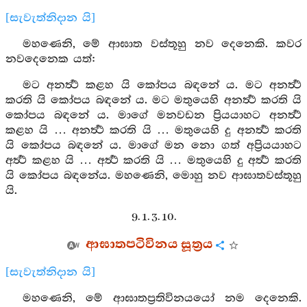
[සැවැත්නිදාන යි]
මහණෙනි, මේ ආඝාත වස්තූහු නව දෙනෙකි. කවර
නවදෙනෙක යත්:
මට අනර්‍ත්‍ථ කළහ යි කෝපය බඳනේ ය. මට අනර්‍ත්‍ථ
කරති යි කෝපය බඳනේ ය. මට මතුයෙහි අනර්‍ත්‍ථ කරති යි
කෝපය බඳනේ ය. මාගේ මනවඩන ප්‍රියයාහට අනර්‍ත්‍ථ
කළහ යි … අනර්‍ත්‍ථ කරති යි … මතුයෙහි දු අනර්‍ත්‍ථ කරති
යි කෝපය බඳනේ ය. මාගේ මන නො ගත් අප්‍රියයාහට
අර්‍ත්‍ථ කළහ යි … අර්‍ත්‍ථ කරති යි … මතුයෙහි දු අර්‍ත්‍ථ කරති
යි කෝපය බඳනේය. මහණෙනි, මොහු නව ආඝාතවස්තූහු
යි.
9. 1. 3. 10.
ආඝාතපටිවිනය සූත්‍රය
[සැවැත්නිදාන යි]
මහණෙනි, මේ ආඝාතප්‍රතිවිනයයෝ නම දෙනෙකි.