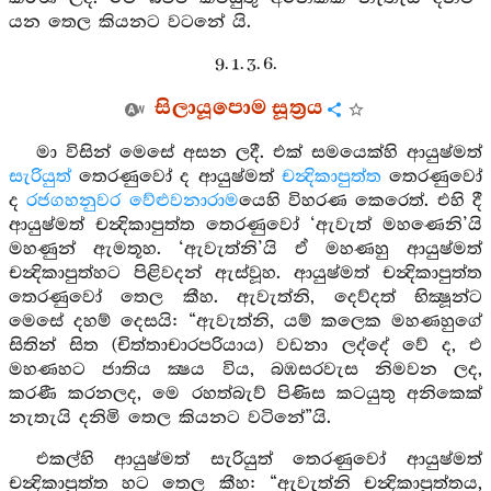
යන තෙල කියනට වටනේ යි.
9. 1. 3. 6.
සිලායූපොම සූත්‍රය
මා විසින් මෙසේ අසන ලදී. එක් සමයෙක්හි ආයුෂ්මත්
සැරියුත්
තෙරණුවෝ ද ආයුෂ්මත්
චන්‍දිකාපුත්ත
තෙරණුවෝ
ද
රජගහනුවර
වේළුවනාරාම
යෙහි විහරණ කෙරෙත්. එහි දී
ආයුෂ්මත් චන්‍දිකාපුත්ත තෙරණුවෝ ‘ඇවැත් මහණෙනි’යි
මහණුන් ඇමතූහ. ‘ඇවැත්නි’යි ඒ මහණහු ආයුෂ්මත්
චන්‍දිකාපුත්හට පිළිවදන් ඇස්වූහ. ආයුෂ්මත් චන්‍දිකාපුත්ත
තෙරණුවෝ තෙල කීහ. ඇවැත්නි, දෙව්දත් භික්‍ෂූන්ට
මෙසේ දහම් දෙසයි: “ඇවැත්නි, යම් කලෙක මහණහුගේ
සිතින් සිත (චිත්තාචාරපරියාය) වඩනා ලද්දේ වේ ද, එ
මහණහට ජාතිය ක්‍ෂය විය, බඹසරවැස නිමවන ලද,
කරණී කරනලද, මෙ රහත්බැව් පිණිස කටයුතු අනිකෙක්
නැතැයි දනිමි තෙල කියනට වටිනේ”යි.
එකල්හි ආයුෂ්මත් සැරියුත් තෙරණුවෝ ආයුෂ්මත්
චන්‍දිකාපුත්ත හට තෙල කීහ: “ඇවැත්නි චන්‍දිකාපුත්තය,