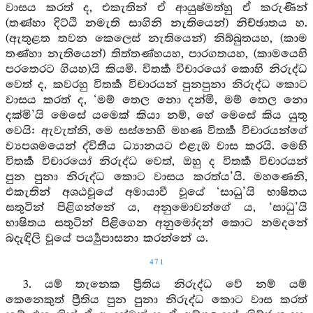
වාසය කරත් ද, එකැතින් ඒ ආයුෂ්මත්හු ඒ කරුණින්
(තණ්හා දිට්ඨි නමැති සාගිනි නැතියෙන්) නිච්ඡාතය හ.
(ඇතුළත තවන කෙලෙස් නැතියෙන්) නිබ්බුතයහ, (කාම
තණ්හා නැතියෙන්) තිත්තණ්හයහ, පාරගතයහ, (කාමයෙහි
පරතෙරට ගියහ)යි කියමි. විතර්‍ක විචාරයෝ කොහි නිරුද්ධ
වෙත් ද, කවරහු විතර්‍ක විචාරයන් පුනපුනා නිරුද්ධ කොට
වාසය කරත් ද, ‘මම් තෙල නො දන්මි, මම් තෙල නො
දක්මි’යි මෙසේ යමෙක් කියා නම්, හේ මෙසේ කිය යුතු
වෙයි: ඇවැත්නි, මෙ සස්නෙහි මහණ විතර්‍ක විචාරයන්ගේ
ව්‍යපශමයෙන් ද්විතීය ධ්‍යානයට එළැඹ වාස කරයි. මෙහි
විතර්‍ක විචාරයෝ නිරුද්ධ වෙත්, ඔහු ද විතර්‍ක විචාරයන්
පුන පුනා නිරුද්ධ කොට වාසය කරත්ය’යි. මහණෙනි,
එකැතින් අශඨවූයේ අමායාවී වූයේ ‘සාධු’යි භාෂිතය
සතුටින් පිළිගන්නේ ය, අනුමොවන්ගේ ය, ‘සාධු’යි
භාෂිතය සතුටින් පිළිගෙන අනුමෝදන් කොට නමදනේ
බදැඳිලි වූයේ පර්‍ය්‍යුපාසනා කරන්නේ ය.
471
3. යම් තැනෙක ප්‍රීතිය නිරුද්ධ වේ නම් යම්
කෙනෙකුත් ප්‍රීතිය පුන පුනා නිරුද්ධ කොට වාස කරත්