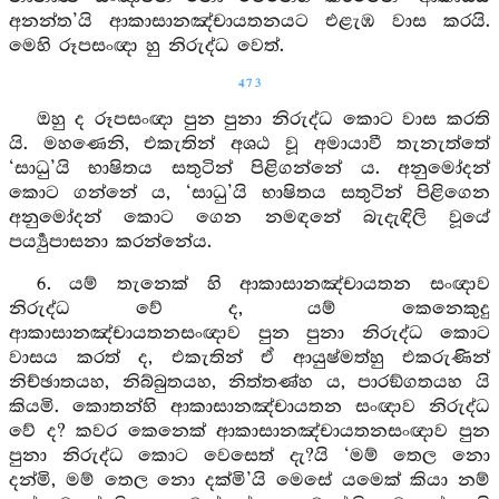
අනන්ත’යි ආකාසානඤ්චායතනයට එළැඹ වාස කරයි.
මෙහි රූපසංඥා හු නිරුද්ධ වෙත්.
473
ඔහු ද රූපසංඥා පුන පුනා නිරුද්ධ කොට වාස කරති
යි. මහණෙනි, එකැතින් අශඨ වූ අමායාවී තැනැත්තේ
‘සාධු’යි භාෂිතය සතුටින් පිළිගන්නේ ය. අනුමෝදන්
කොට ගන්නේ ය, ‘සාධු’යි භාෂිතය සතුටින් පිළිගෙන
අනුමෝදන් කොට ගෙන නමඳනේ බැදැඳිලි වූයේ
පර්‍ය්‍යුපාසනා කරන්නේය.
6. යම් තැනෙක් හි ආකාසානඤ්චායතන සංඥාව
නිරුද්ධ වේ ද, යම් කෙනෙකුදු
ආකාසානඤ්චායතනසංඥාව පුන පුනා නිරුද්ධ කොට
වාසය කරත් ද, එකැතින් ඒ ආයුෂ්මත්හු එකරුණින්
නිච්ඡාතයහ, නිබ්බුතයහ, නිත්තණ්හ ය, පාරඞ්ගතයහ යි
කියමි. කොතන්හි ආකාසානඤ්චායතන සංඥාව නිරුද්ධ
වේ ද? කවර කෙනෙක් ආකාසානඤ්චායතනසංඥාව පුන
පුනා නිරුද්ධ කොට වෙසෙත් දැ?යි ‘මම් තෙල නො
දන්මි, මම් තෙල නො දක්මි’යි මෙසේ යමෙක් කියා නම්