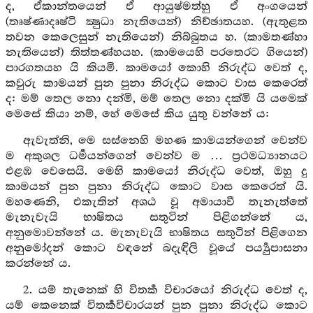
ද, ඒකාන්තයෙන් ඒ ආයුෂ්මත්හු ඒ අංගයෙන්
(තෘෂ්ණාදෘෂ්ටි ක්‍ෂුධා නැතියෙන්) නිච්ඡාතයහ. (ඇතුළත
තවන කෙලෙසුන් නැතියෙන්) නිබ්බුතය හ. (කාමතණ්හා
නැතියෙන්) තිත්තණ්හයහ. (කාමයෙහි පරතෙරට ගියෙන්)
පාරගතයහ යි කියමි. කාමයෝ කොහි නිරුද්ධ වෙත් ද,
කවුරු කාමයන් පුන පුනා නිරුද්ධ කොට වාස කෙරෙත්
ද: මම් තෙල නො දන්මි, මම් තෙල නො දක්මි යි යමෙක්
මෙසේ කියා නම්, හේ මෙසේ කිය යුතු වන්නේ ය:
ඇවැත්නි, මෙ සස්නෙහි මහණ කාමයන්ගෙන් වෙන්ව
ම අකුශල ධර්‍මයන්ගෙන් වෙන්ව ම … ප්‍රථමධ්‍යානයට
එළඹ වෙසෙයි. මෙහි කාමයෝ නිරුද්ධ වෙත්, ඔහු දු
කාමයන් පුන පුනා නිරුද්ධ කොට වාස කෙරෙත් යි.
මහණෙනි, එකැතින් අශඨ වූ අමායාවී තැනැත්තේ
මැනැවැයි භාෂිතය සතුටින් පිළිගන්නේ ය,
අනුමොවන්නේ ය. මැනැවැයි භාෂිතය සතුටින් පිළිගෙන
අනුමෝදන් කොට වඳනේ බදැඳිලි වූයේ පර්‍ය්‍යුපාසනා
කරන්නේ ය.
2. යම් තැනෙක් හි විතර්‍ක විචාරයෝ නිරුද්ධ වෙත් ද,
යම් කෙනෙක් විතර්‍කවිචාරයන් පුන පුනා නිරුද්ධ කොට