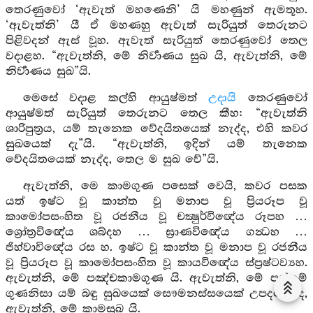
තෙරණුවෝ ‘ඇවැත් මහණෙනි’ යි මහණුන් ඇමතූහ.
‘ඇවැත්නි’ යී ඒ මහණහු ඇවැත් සැරියුත් තෙරුනට
පිළිවදන් ඇස් වූහ. ඇවැත් සැරියුත් තෙරණුවෝ තෙල
වදාළහ. “ඇවැත්නි, මේ නිර්‍වාණය සුඛ යි, ඇවැත්නි, මේ
නිර්‍වාණය සුඛ”යි.
මෙසේ වදාළ කල්හි ආයුෂ්මත්
උදායි
තෙරණුවෝ
ආයුෂ්මත් සැරියුත් තෙරුනට තෙල කීහ: “ඇවැත්නි
ශාරිපුත්‍රය, යම් තැනෙක වේදයිතයෙක් නැද්ද, එහි කවර
සුඛයෙක් දැ”යි. “ඇවැත්නි, ඉදින් යම් තැනෙක
වේදයිතයෙක් නැද්ද, තෙල ම සුඛ වේ”යි.
ඇවැත්නි, මෙ කාමගුණ පසෙක් වෙයි, කවර පසක
යත් ඉෂ්ට වූ කාන්ත වූ මනාප වූ ප්‍රියරූප වූ
කාමෝපසංහිත වූ රජනීය වූ චක්‍ෂුර්විඥේය රූපහ …
ශ්‍රෝත්‍රවිඥේය ශබ්දහ … ඝ්‍රාණවිඥේය ගන්‍ධහ …
ජිහ්වාවිඥේය රස හ. ඉෂ්ට වූ කාන්ත වූ මනාප වූ රජනීය
වූ ප්‍රියරූප වූ කාමෝපසංහිත වූ කායවිඥේය ස්ප්‍රෂ්ටව්‍යහ.
ඇවැත්නි, මේ පඤ්චකාමගුණ යි. ඇවැත්නි, මේ පස්කම්
ගුණනිසා යම් බඳු සුඛයෙක් සෞමනස්සයෙක් උපදනේ ද,
ඇවැත්නි, මේ කාමසුඛ යි.