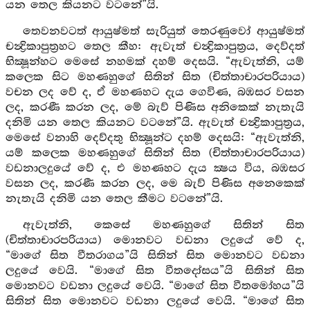
යන තෙල කියනට වටනේ”යි.
තෙවනවටත් ආයුෂ්මත් සැරියුත් තෙරණුවෝ ආයුෂ්මත්
චන්‍ද්‍රිකාපුත්‍රහට තෙල කීහ: ඇවැත් චන්‍ද්‍රිකාපුත්‍රය, දෙව්දත්
භික්‍ෂූන්හට මෙසේ නහමක් දහම් දෙසයි. “ඇවැත්නි, යම්
කලෙක සිට මහණහුගේ සිතින් සිත (චිත්තාචාරපරියාය)
වචන ලද වේ ද, ඒ මහණහට දැය ගෙවිණ, බඹසර වසන
ලද, කරණී කරන ලද, මේ බැව් පිණිස අනිකෙක් නැතැයි
දනිමි යන තෙල කියනට වටනේ”යි. ඇවැත් චන්‍ද්‍රිකාපුත්‍රය,
මෙසේ වනාහි දෙව්දතු භික්‍ෂූන්ට දහම් දෙසයි: “ඇවැත්නි,
යම් කලෙක මහණහුගේ සිතින් සිත (චිත්තාචාරපරියාය)
වඩනාලදුයේ වේ ද, එ මහණහට දැය ක්‍ෂය විය, බඹසර
වසන ලද, කරණී කරන ලද, මෙ බැව් පිණිස අනෙකෙක්
නැතැයි දනිමි යන තෙල කීමට වටනේ”යි.
ඇවැත්නි, කෙසේ මහණහුගේ සිතින් සිත
(චිත්තාචාරපරියාය) මොනවට වඩනා ලදුයේ වේ ද,
“මාගේ සිත වීතරාගය”යි සිතින් සිත මොනවට වඩනා
ලදුයේ වෙයි. “මාගේ සිත වීතදෝසය”යි සිතින් සිත
මොනවට වඩනා ලදුයේ වෙයි. “මාගේ සිත වීතමෝහය”යි
සිතින් සිත මොනවට වඩනා ලදුයේ වෙයි. “මාගේ සිත