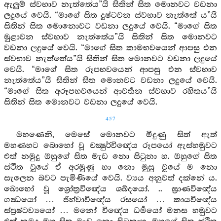
ඇලුම් ස්වභාව නැත්තේය”යි සිතින් සිත මොනවට වඩනා
ලදුයේ වෙයි. “මාගේ සිත දුෂ්ටවන ස්වභාව නැත්තේ ය”යි
සිතින් සිත මොනොවට වඩනා ලදුයේ වෙයි. “මාගේ සිත
මුළාවන ස්වභාව නැත්තේය”යි සිතින් සිත මොනවට
වඩනා ලදුයේ වෙයි. “මාගේ සිත කාමභවයෙන් ආපසු එන
ස්වභාව නැත්තේය”යි සිතින් සිත මොනවට වඩනා ලදුයේ
වෙයි. “මාගේ සිත රූපභවයෙන් ආපසු එන ස්වභාව
නැත්තේය”යි සිතින් සිත මොනවට වඩනා ලදුයේ වෙයි.
“මාගේ සිත අරූපභවයෙන් ආවර්‍තන ස්වභාව රහිතය”යි
සිතින් සිත මොනවට වඩනා ලදුයේ වෙයි.
457
මහණෙනි, මෙසේ මොනවට මිදුණු සිත් ඇත්
මහණහට බොහෝ වූ චක්‍ෂුර්විඥේය රූපයෝ ඇස්හමුවට
එත් නමුදු ඔහුගේ සිත මැඩ නො සිටුනා හ. ඔහුගේ සිත
ස්ථිත වූයේ ඒ අරමුණු හා නො මුසු වූයේ ම නො
සැලෙන බවට පැමිණියේ වෙයි. ව්‍යය අනුවත් දක්නේ ය.
බොහෝ වූ ශ්‍රෝත්‍රවිඥේය ශබ්දයෝ. .. ඝ්‍රාණවිඥේය
ගන්‍ධයෝ … ජිහ්වාවිඥේය රසයෝ … කායවිඥේය
ස්ප්‍රෂ්ටව්‍යයෝ … මනෝ විඥේය ධර්‍මයෝ මනස හමුවට