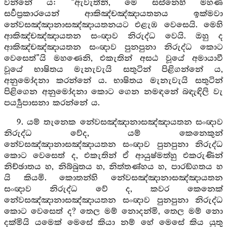
වන්නේ ය: “ඇවැත්නි, මෙ සස්නෙහි මහණ
සර්‍වප්‍රකාරයෙන් ආකිඤ්චඤ්ඤායතනය ඉක්මවා
නේවසඤ්ඤානාසඤ්ඤායතනයට එළැඹ වෙසෙයි. මෙහි
ආකිඤ්චඤ්ඤායතන සංඥාව නිරුද්ධ වෙයි. ඔහු ද
ආකිඤ්චඤ්ඤායතන සංඥාව පුනපුනා නිරුද්ධ කොට
වෙසෙත්”යි මහණෙනි, එකැතින් අසඨ වූයේ අමායාවී
වූයේ භාෂිතය මැනැවැයි සතුටින් පිළිගන්නේ ය,
අනුමෝදනා කරන්නේ ය. භාෂිතය මැනැවැයි සතුටින්
පිළිගෙන අනුමෝදනා කොට ගෙන නමඳනේ බඳැඳිලි වැ
පර්‍ය්‍යුපාසනා කරන්නේ ය.
9. යම් තැනෙක නේවසඤ්ඤානාසඤ්ඤායතන සංඥාව
නිරුද්ධ වේද, යම් කෙනෙකුන්
නේවසඤ්ඤානාසඤ්ඤායතන සංඥාව පුනපුනා නිරුද්ධ
කොට වෙසෙත් ද, එකැතින් ඒ ආයුෂ්මත්හු එකරුණින්
නිච්ඡාතය හ, නිබ්බුතය හ, නිත්තණ්හය හ, පාරඞ්ගතය හ
යි කියමි. කොතන්හි නේවසඤ්ඤානාසඤ්ඤායතන
සංඥාව නිරුද්ධ වේ ද, කවර කෙනෙක්
නේවසඤ්ඤානාසඤ්ඤායතන සංඥාව පුනපුනා නිරුද්ධ
කොට වෙසෙත් ද? තෙල මම් නොදන්මි, තෙල මම් නො
දක්මියි යමෙක් මෙසේ කියා නම් හේ මෙසේ කිය යුතු