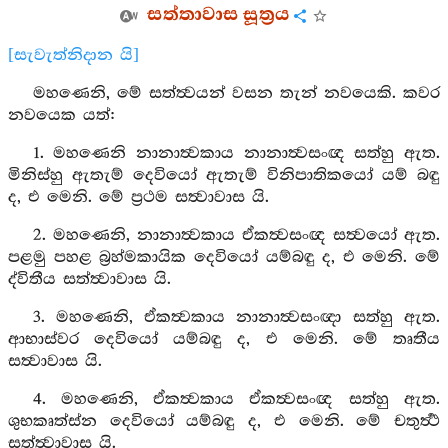
සත්තාවාස සූත්‍රය
[සැවැත්නිදාන යි]
මහණෙනි, මේ සත්ත්‍වයන් වසන තැන් නවයෙකි. කවර
නවයෙක යත්:
1. මහණෙනි නානාත්‍වකාය නානාත්‍වසංඥ සත්හු ඇත.
මිනිස්හු ඇතැම් දෙවියෝ ඇතැම් විනිපාතිකයෝ යම් බඳු
ද, එ මෙනි. මේ ප්‍රථම සත්‍වාවාස යි.
2. මහණෙනි, නානාත්‍වකාය ඒකත්‍වසංඥ සත්‍වයෝ ඇත.
පළමු පහළ බ්‍රහ්මකායික දෙවියෝ යම්බඳු ද, එ මෙනි. මේ
ද්විතීය සත්ත්‍වාවාස යි.
3. මහණෙනි, ඒකත්‍වකාය නානාත්‍වසංඥා සත්හු ඇත.
ආභාස්වර දෙවියෝ යම්බඳු ද, එ මෙනි. මේ තෘතීය
සත්‍වාවාස යි.
4. මහණෙනි, ඒකත්‍වකාය ඒකත්‍වසංඥ සත්හු ඇත.
ශුභකෘත්ස්න දෙවියෝ යම්බඳු ද, එ මෙනි. මේ චතුර්‍ත්‍ථ
සත්ත්‍වාවාස යි.