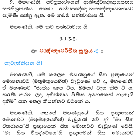
9. මහණෙනි, සර්‍වප්‍රකාරයෙන් ආකිඤ්චඤ්ඤායතනය
සමතික්‍රමණය කොට නේවසඤ්ඤානාසඤ්ඤායතනයට
පැමිණි සත්හු ඇත. මේ නවම සත්ත්‍වාවාස යි.
මහණෙනි, මේ නව සත්ත්‍වාවාස යි.
9. 1. 3. 5.
පඤ්ඤාපරිචිත සූත්‍රය
[සැවැත්නිදාන යි]
මහණෙනි, යම් කලෙක මහණහුගේ සිත ප්‍රඥායෙන්
මොනොවට (මතුමතුයෙහිත්) වැඩුණේ වේ ද, මහණෙනි,
ඒ මහණහට “ජාතිය ක්‍ෂය විය, බඹසර වැස නිම වි ය,
කරණී කරන ලද, අර්‍හත්ත්‍වය පිණිස අනෙකෙක් නැතැයි
දනිමි” යන තෙල කියන්නට වටනේ ය.
මහණෙනි, කෙසේ මහණහුගේ සිත ප්‍රඥායෙන්
මොනවට (මතුමතුයෙහිත්) වැඩුණේ වේ ද? “මා සිත
වීතරාගය”යි ප්‍රඥායෙන් සිත මොනවට වැඩුණේ වෙයි.
“මා සිත වීතද්වේෂය”යි ප්‍රඥාවෙන් සිත මොනවට