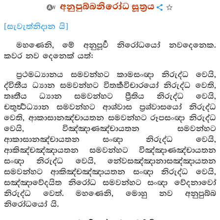
අනුපුබ්බනිරෝධ සූත්‍රය
[සැවැත්නිදාන යි]
මහණෙනි, මේ අනුපූර්‍ව නිරෝධයෝ නවදෙනෙක.
කවර නව දෙනෙක් යත්:
ප්‍රථමධ්‍යානය සමවන්හට කාමසංඥා නිරුද්ධ වෙයි,
ද්විතීය ධ්‍යාන සමවන්හට විතර්‍කවිචාරයෝ නිරුද්ධ වෙති,
තෘතීය ධ්‍යාන සමවන්හට ප්‍රීතිය නිරුද්ධ වෙයි,
චතුර්‍ත්‍ථධ්‍යාන සමවන්හට ආශ්වාස ප්‍රශ්වාසයෝ නිරුද්ධ
වෙති, ආකාසානඤ්චායතන සමවන්හට රූපසංඥා නිරුද්ධ
වෙයි, විඤ්ඤාණඤ්චායතන සමවන්හට
ආකාසානඤ්චායතන සංඥා නිරුද්ධ වෙයි,
ආකිඤ්චඤ්ඤායතන සමවන්හට විඤ්ඤාණඤ්චායතන
සංඥා නිරුද්ධ වෙයි, නේවසඤ්ඤානාසඤ්ඤායතන
සමවන්හට ආකිඤ්චඤ්ඤායතන සංඥා නිරුද්ධ වෙයි,
සඤ්ඤාවේදයිත නිරෝධ සමවන්හට සංඥා වේදනාවෝ
නිරුද්ධ වෙත්. මහණෙනි, මොහු නව අනුපුබ්බ
නිරෝධයෝ යි.