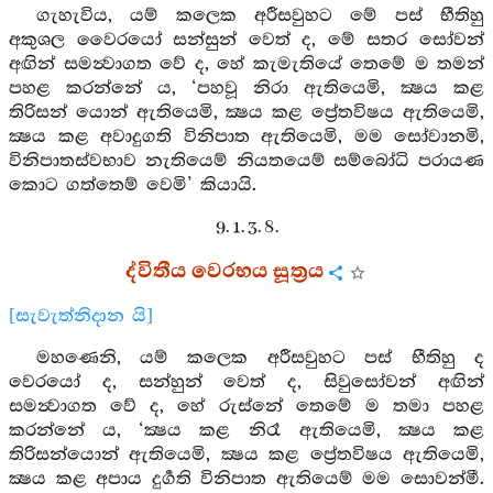
ගැහැවිය, යම් කලෙක අරීසවුහට මේ පස් භීතිහු
අකුශල වෛරයෝ සන්සුන් වෙත් ද, මේ සතර සෝවන්
අඟින් සමන්‍වාගත වේ ද, හේ කැමැතියේ තෙමේ ම තමන්
පහළ කරන්නේ ය, ‘පහවූ නිරා ඇතියෙමි, ක්‍ෂය කළ
තිරිසන් යොන් ඇතියෙමි, ක්‍ෂය කළ ප්‍රේතවිෂය ඇතියෙමි,
ක්‍ෂය කළ අවාදුගති විනිපාත ඇතියෙමි, මම සෝවානමි,
විනිපාතස්වභාව නැතියෙම් නියතයෙම් සම්බෝධි පරායණ
කොට ගත්තෙම් වෙමි’ කියායි.
9. 1. 3. 8.
ද්විතීය වෙරභය සූත්‍රය
[සැවැත්නිදාන යි]
මහණෙනි, යම් කලෙක අරීසවුහට පස් භීතිහු ද
වෙරයෝ ද, සන්හුන් වෙත් ද, සිවුසෝවන් අඟින්
සමන්‍වාගත වේ ද, හේ රුස්නේ තෙමේ ම තමා පහළ
කරන්නේ ය, ‘ක්‍ෂය කළ නිරෑ ඇතියෙමි, ක්‍ෂය කළ
තිරිසන්යොන් ඇතියෙමි, ක්‍ෂය කළ ප්‍රේතවිෂය ඇතියෙමි,
ක්‍ෂය කළ අපාය දුර්‍ගති විනිපාත ඇතියෙම් මම සොවන්මී.