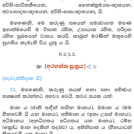
අවිහිංසාවිතර්‍කයෙන, නෛෂ්ක්‍රම්‍යසංඥායෙන,
අව්‍යාපාදසංඥායෙන, අවිහිංසාසංඥායෙනැ යි.
මහණෙනි, මෙ කරුණු සයෙන් සමන්‍වාගත මහණ
ඉහාත්මයෙහි ම විඝාත රහිත, උපායාස රහිත, පරිදාහ
රහිත සුඛයෙන් වාසය කරයි. කාබුන් මරණින් මතුයෙහි
සුගතිය කැමැති විය යුතු ය යි.
6. 2. 3. 2.
[අරහත්ත සූත්‍රය]
[සැවැත්නිදාන යි]
22
. මහණෙනි, කරුණු සයක් නො පහා අර්‍හත්‍වය
සාක්‍ෂාත් කරන්නට අභව්‍ය වෙයි. කවර සයක යත්:
මාන ය (ජාති ආදීන් හඟින මානය), ඔමාන ය (මම
හීනවෙමි යි යන මානය), අතිමාන ය (ඉතා උසස් මානය),
අධිමානය (අනධිගතය අධිගතය යන මානය), ථම්භ
(ක්‍රෝධ මාන දෙකින් තදබව) ය, අතිනිපාත ය (හීනයාටත්