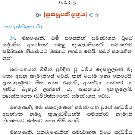
6. 2. 4. 4.
[සුස්සූසති සූත්‍රය]
[සැවැත්නිදාන යි]
34
. මහණෙනි, ධර්‍ම සයෙකින් සමන්‍වාගත වූයේ
සද්ධර්‍මය අසන්නේ නමුදු කුශලධර්‍මයන්හි සම්‍යක්ත්‍ව
සඞ්ඛ්‍යාත නියාමයට බස්නට අභව්‍ය වෙයි. කවර සයෙකින
යත්:
තථාගතයන් විසින් ප්‍රවිදිත වූ ධර්‍මය දෙසනුලබත් මැ
නො අසනු කැමැතියේ වෙයි, කන් යොමු නො කෙරෙයි,
දැනගැණුමට සිත නො එළවයි, අනර්‍ත්‍ථය ගන්නේ ය,
අර්‍ත්‍ථය බැහැර ලන්නේ ය, ශාසනයට අනනුලෝම
ක්‍ෂාන්තියෙන් (ධර්‍මචිත්තයෙන්) සමන්‍වාගත වෙයි.
මහණෙනි, මෙ සකරුණෙන් සමන්‍වාගත වූයේ සද්ධර්‍මය
අසන්නේ නමුදු කුශලධර්‍මයන්හි සම්‍යක්ත්‍ව නැමැති
නියාමයට බස්නට නො නිසි වෙයි.
මහණෙනි, සකරුණෙකින් සමන්‍වාගත වූයේ සද්ධර්‍මය