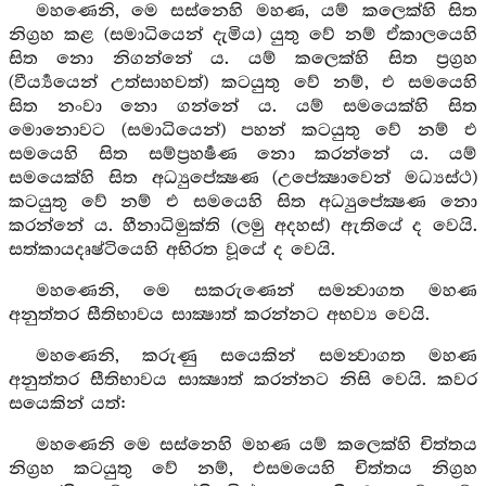
මහණෙනි, මෙ සස්නෙහි මහණ, යම් කලෙක්හි සිත
නිග්‍රහ කළ (සමාධියෙන් දැමිය) යුතු වේ නම් ඒකාලයෙහි
සිත නො නිගන්නේ ය. යම් කලෙක්හි සිත ප්‍රග්‍රහ
(වීර්‍ය්‍යයෙන් උත්සාහවත්) කටයුතු වේ නම්, එ සමයෙහි
සිත නංවා නො ගන්නේ ය. යම් සමයෙක්හි සිත
මොනොවට (සමාධියෙන්) පහන් කටයුතු වේ නම් එ
සමයෙහි සිත සම්ප්‍රහර්‍ෂණ නො කරන්නේ ය. යම්
සමයෙක්හි සිත අධ්‍යුපේක්‍ෂණ (උපේක්‍ෂාවෙන් මධ්‍යස්ථ)
කටයුතු වේ නම් එ සමයෙහි සිත අධ්‍යුපේක්‍ෂණ නො
කරන්නේ ය. හීනාධිමුක්ති (ලමු අදහස්) ඇතියේ ද වෙයි.
සත්කායදෘෂ්ටියෙහි අභිරත වූයේ ද වෙයි.
මහණෙනි, මෙ සකරුණෙන් සමන්‍වාගත මහණ
අනුත්තර සීතිභාවය සාක්‍ෂාත් කරන්නට අභව්‍ය වෙයි.
මහණෙනි, කරුණු සයෙකින් සමන්‍වාගත මහණ
අනුත්තර සීතිභාවය සාක්‍ෂාත් කරන්නට නිසි වෙයි. කවර
සයෙකින් යත්:
මහණෙනි මෙ සස්නෙහි මහණ යම් කලෙක්හි චිත්තය
නිග්‍රහ කටයුතු වේ නම්, එසමයෙහි චිත්තය නිග්‍රහ