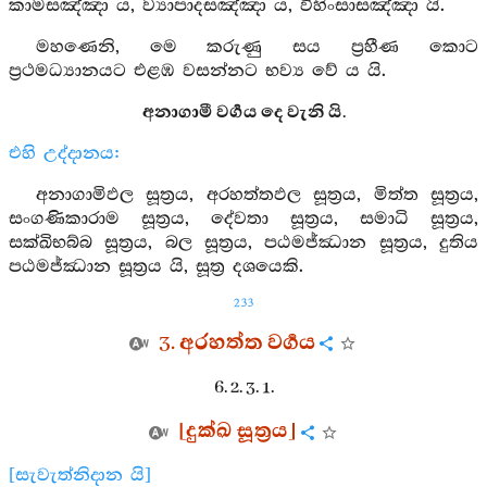
කාමසඤ්ඤා ය, ව්‍යාපාදසඤ්ඤා ය, විහිංසාසඤ්ඤා යි.
මහණෙනි, මෙ කරුණු සය ප්‍රහීණ කොට
ප්‍රථමධ්‍යානයට එළඹ වසන්නට භව්‍ය වේ ය යි.
අනාගාමී වර්‍ගය දෙ වැනි යි.
එහි උද්දානය:
අනාගාමිඵල සූත්‍රය, අරහත්තඵල සූත්‍රය, මිත්ත සූත්‍රය,
සංගණිකාරාම සූත්‍රය, දේවතා සූත්‍රය, සමාධි සූත්‍රය,
සක්ඛිභබ්බ සූත්‍රය, බල සූත්‍රය, පඨමජ්ඣාන සූත්‍රය, දුතිය
පඨමජ්ඣාන සූත්‍රය යි, සූත්‍ර දශයෙකි.
233
3. අරහත්ත වර්‍ගය
6. 2. 3. 1.
[දුක්ඛ සූත්‍රය]
[සැවැත්නිදාන යි]