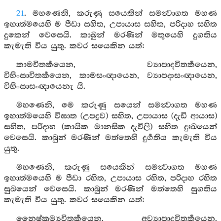
21
. මහණෙනි, කරුණු සයෙකින් සමන්‍වාගත මහණ
ඉහාත්මයෙහි ම පීඩා සහිත, උපායාස සහිත, පරිදාහ සහිත
දුකෙන් වෙසෙයි. කාබුන් මරණින් මතුයෙහි දුගතිය
කැමැති විය යුතු. කවර සයෙකින යත්:
කාමවිතර්‍කයෙන, ව්‍යාපාදවිතර්‍කයෙන,
විහිංසාවිතර්‍කයෙන, කාමසංඥායෙන, ව්‍යාපදාසංඥායෙන,
විහිංසාසංඥායෙනැ යි.
මහණෙනි, මෙ කරුණු සයෙන් සමන්‍වාගත මහණ
ඉහාත්මයෙහි විඝාත (උපද්‍රව) සහිත, උපායාස (දැඩි ආයාස)
සහිත, පරිදාහ (කායික මානසික දැවිලි) සහිත දුඃඛයෙන්
වෙසෙයි. කාබුන් මරණින් මත්තෙහි දුර්‍ගතිය කැමැති විය
යුතු.
මහණෙනි, කරුණු සයෙකින් සමන්‍වාගත මහණ
ඉහාත්මයෙහි ම පීඩා රහිත, උපායාස රහිත, පරිදාහ රහිත
සුඛයෙන් වෙසෙයි. කාබුන් මරණින් මත්තෙහි සුගතිය
කැමැති විය යුතු. කවර සයෙකින යත්:
නෛෂ්ක්‍රම්‍යවිතර්‍කයෙන, අව්‍යාපාදවිතර්‍කයෙන,