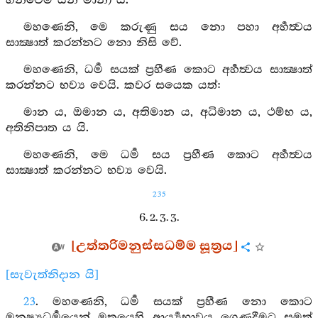
හීනවෙමි යන මාන) යි.
මහණෙනි, මෙ කරුණු සය නො පහා අර්‍හත්‍වය
සාක්‍ෂාත් කරන්නට නො නිසි වේ.
මහණෙනි, ධර්‍ම සයක් ප්‍රහීණ කොට අර්‍හත්‍වය සාක්‍ෂාත්
කරන්නට භව්‍ය වෙයි. කවර සයෙක යත්:
මාන ය, ඔමාන ය, අතිමාන ය, අධිමාන ය, ථම්භ ය,
අතිනිපාත ය යි.
මහණෙනි, මෙ ධර්‍ම සය ප්‍රහීණ කොට අර්‍හත්‍වය
සාක්‍ෂාත් කරන්නට භව්‍ය වෙයි.
235
6. 2. 3. 3.
[උත්තරිමනුස්සධම්ම සූත්‍රය]
[සැවැත්නිදාන යි]
23
. මහණෙනි, ධර්‍ම සයක් ප්‍රහීණ නො කොට
මනුෂ්‍යධර්‍මයෙන් මතුයෙහි ආර්‍ය්‍යභාවය ගෙණදීමට සමත්