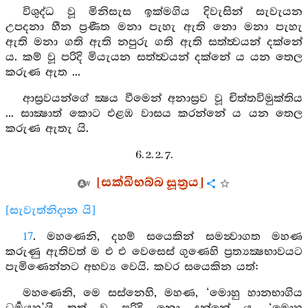
විශුද්ධ වූ මිනිසැස ඉක්මගිය දිවැසින් සැවැයන
උපදනා හීන ප්‍රණීත මනා පැහැ ඇති නො මනා පැහැ
ඇති මනා ගති ඇති නපුරු ගති ඇති සත්ත්‍වයන් දක්නේ
ය. කම් වූ පරිදි මියැයන සත්ත්‍වයන් දක්නේ ය යන තෙල
කරුණ ඇත ...
ආස්‍රවයන්ගේ ක්‍ෂය වීමෙන් අනාස්‍රව වූ චිත්තවිමුක්තිය
... සාක්‍ෂාත් කොට එළඹ වාසය කරන්නේ ය යන තෙල
කරුණ ඇතැ යි.
6. 2. 2. 7.
[සක්ඛිභබ්බ සූත්‍රය]
[සැවැත්නිදාන යි]
17
. මහණෙනි, දහම් සයෙකින් සමන්‍වාගත මහණ
කරුණු ඇතිවත් ම එ එ වෙසෙස් ගුණෙහි ප්‍රත්‍යක්‍ෂභාවයට
පැමිණෙන්නට අභව්‍ය වෙයි. කවර සයෙකින යත්:
මහණෙනි, මෙ සස්නෙහි, මහණ, ‘මොහු හානභාගිය