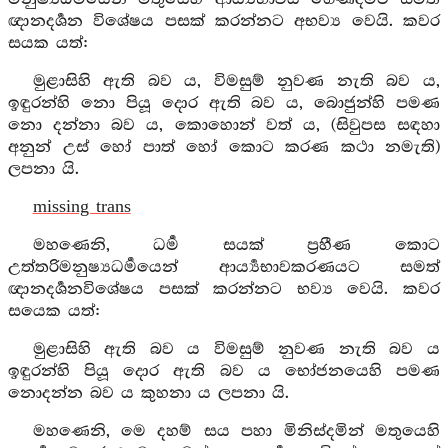
ඥානදර්‍ශන විශේෂය පසක් කරන්නට අභව්‍ය වෙයි. කවර
සයක යත්:
මුළාසිහි ඇති බව ය, විමසුම් නුවණ නැති බව ය,
ඉඳුරන්හි නො පියූ දොර ඇති බව ය, බොජුන්හි පමණ
නො දන්නා බව ය, කොහොන් වත් ය, (සිවුපස සඳහා
අනුන් උස් හෝ පාත් හෝ කොට කරණ කථා නමැති)
ලපනා යි.
missing trans
මහණෙනි, ධර්‍ම සයක් ප්‍රහීණ කොට
උත්තරිමනුෂ්‍යධර්‍මයෙන් ආර්‍ය්‍යභාවකරණයට සමත්
ඥානදර්‍ශනවිශේෂය පසක් කරන්නට භව්‍ය වෙයි. කවර
සයෙක යත්:
මුළාසිහි ඇති බව ය විමසුම් නුවණ නැති බව ය
ඉඳුරන්හි පියූ දොර ඇති බව ය භෝජනයෙහි පමණ
නොදන්න බව ය කුහනා ය ලපනා යි.
මහණෙනි, මෙ දහම් සය පහා මිනිස්දමින් මතුයෙහි