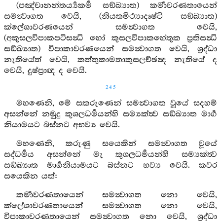
(පඤ්චානන්තර්‍ය්‍යකර්‍ම සඞ්ඛ්‍යාත) කර්‍මාවරණතායෙන්
සමන්‍වාගත වෙයි, (නියතමිථ්‍යාදෘෂ්ටි සඞ්ඛ්‍යාත)
ක්ලේශාවරණයෙන් සමන්‍වාගත වෙයි,
(අකුසලවිපාකපටිසන්‍ධි හෝ කුසලවිපාකහේතුක ප්‍රතිසන්‍ධි
සඞ්ඛ්‍යාත) විපාකාවරණයෙන් සමන්‍වාගත වෙයි, ශ්‍රද්ධා
නැතියේත් වෙයි, කත්තුකාමතාකුසලච්ඡන්‍ද නැතියේ ද
වෙයි, දුෂ්ප්‍රාඥ ද වෙයි.
245
මහණෙනි, මේ සකරුණෙන් සමන්‍වාගත වූයේ සදහම්
අසන්නේ නමුදු කුශලධර්‍මයන්හි සම්‍යක්ත්‍ව සඞ්ඛ්‍යාත මාර්‍ග
නියාමයට බස්නට අභව්‍ය වෙයි.
මහණෙනි, කරුණු සයෙකින් සමන්‍වාගත වූයේ
සද්ධර්‍මය අසන්නේ මැ කුශලධර්‍මයන්හි සම්‍යක්ත්‍ව
සඞ්ඛ්‍යාත මාර්‍ගනියාමයට බස්නට භව්‍ය වෙයි. කවර
සයෙකින යත්:
කර්‍මාවරණතායෙන් සමන්‍වාගත නො වෙයි,
ක්ලේශාවරණතායෙන් සමන්‍වාගත නො වෙයි,
විපාකාවරණතායෙන් සමන්‍වාගත නො වෙයි, ශ්‍රද්ධා