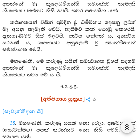
අසන්නේ මැ කුශලධර්‍මයන්හි සම්‍යක්ත්‍ව නැමැති
නියාමයට බස්නට නිසි වෙයි. කවර සයෙකින යත්:
තථාගතයන් විසින් ප්‍රවිදිත වූ ධර්‍මවිනය දෙසනු ලබත්
මැ අසනු කැමැති වෙයි, ඇසීමට කන් යොමු කෙරෙයි,
දැනගැණීමට සිත් එළවයි, අර්‍ත්‍ථය ගන්නේ ය, අනර්‍ත්‍ථය
හරණේ ය, ශාසනයට අනුලොම් වූ ක්‍ෂාන්තියෙන්
සමන්‍වාගත වෙයි.
මහණෙනි, මෙ කරුණු සයින් සමන්‍වාගත වූයේ සදහම්
අසන්නේ මැ කුශලධර්‍මයන්හි සම්‍යක්ත්‍ව නැමැති
නියාමයට භව්‍ය වේ ය යි.
6. 2. 4. 5.
[අප්පහාය සූත්‍රය]
[සැවැත්නිදාන යි]
35
. මහණෙනි, කරුණු සයක් නො දුරලා, දෘෂ්ටිසම්පත්
(සෝවන්මග) පසක් කරන්නට නො නිසි වෙයි. කවර
සයෙක යත්: