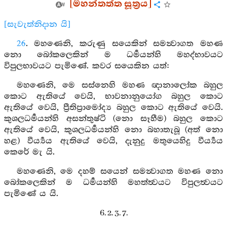
[මහන්තත්ත සූත්‍රය]
[සැවැත්නිදාන යි]
26
. මහණෙනි, කරුණු සයෙකින් සමන්‍වාගත මහණ
නො බෝකලෙකින් ම ධර්‍මයන්හි මහද්භාවයට
විපුලභාවයට පැමිණේ. කවර සයෙකින යත්:
මහණෙනි, මෙ සස්නෙහි මහණ ඥානාලෝක බහුල
කොට ඇතියේ වෙයි, භාවනානුයෝග බහුල කොට
ඇතියේ වෙයි, ප්‍රීතිප්‍රාමෝද්‍ය බහුල කොට ඇතියේ වෙයි.
කුශලධර්‍මයන්හි අසන්තුෂ්ටි (නො සෑහීම) බහුල කොට
ඇතියේ වෙයි, කුශලධර්‍මයන්හි නො බහාතැබූ (අත් නො
හළ) වීර්‍ය්‍යය ඇතියේ වෙයි, දැනුදු මතුයෙහිදු වීර්‍ය්‍යය
කෙරේ මැ යි.
මහණෙනි, මෙ දහම් සයෙන් සමන්‍වාගත මහණ නො
බෝකලෙකින් ම ධර්‍මයන්හි මහත්ත්‍වයට විපුලත්‍වයට
පැමිණේ ය යි.
6. 2. 3. 7.