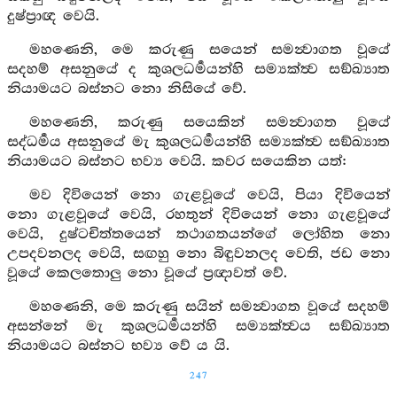
දුෂ්ප්‍රාඥ වෙයි.
මහණෙනි, මෙ කරුණු සයෙන් සමන්‍වාගත වූයේ
සදහම් අසනුයේ ද කුශලධර්‍මයන්හි සම්‍යක්ත්‍ව සඞ්ඛ්‍යාත
නියාමයට බස්නට නො නිසියේ වේ.
මහණෙනි, කරුණු සයෙකින් සමන්‍වාගත වූයේ
සද්ධර්‍මය අසනුයේ මැ කුශලධර්‍මයන්හි සම්‍යක්ත්‍ව සඞ්ඛ්‍යාත
නියාමයට බස්නට භව්‍ය වෙයි. කවර සයෙකින යත්:
මව දිවියෙන් නො ගැළවූයේ වෙයි, පියා දිවියෙන්
නො ගැළවූයේ වෙයි, රහතුන් දිවියෙන් නො ගැළවූයේ
වෙයි, දුෂ්ටචිත්තයෙන් තථාගතයන්ගේ ලෝහිත නො
උපදවනලද වෙයි, සඟහු නො බිඳුවනලද වෙති, ජඩ නො
වූයේ කෙලතොලු නො වූයේ ප්‍රඥාවත් වේ.
මහණෙනි, මෙ කරුණු සයින් සමන්‍වාගත වූයේ සදහම්
අසන්නේ මැ කුශලධර්‍මයන්හි සම්‍යක්ත්‍වය සඞ්ඛ්‍යාත
නියාමයට බස්නට භව්‍ය වේ ය යි.
247