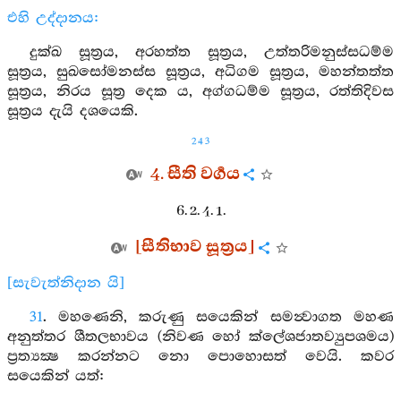
එහි උද්දානය:
දුක්ඛ සූත්‍රය, අරහත්ත සූත්‍රය, උත්තරිමනුස්සධම්ම
සූත්‍රය, සුඛසෝමනස්ස සූත්‍රය, අධිගම සූත්‍රය, මහන්තත්ත
සූත්‍රය, නිරය සූත්‍ර දෙක ය, අග්ගධම්ම සූත්‍රය, රත්තිදිවස
සූත්‍රය දැයි දශයෙකි.
243
4. සීති වර්‍ගය
6. 2. 4. 1.
[සීතිභාව සූත්‍රය]
[සැවැත්නිදාන යි]
31
. මහණෙනි, කරුණු සයෙකින් සමන්‍වාගත මහණ
අනුත්තර ශීතලභාවය (නිවණ හෝ ක්ලේශජාතව්‍යුපශමය)
ප්‍රත්‍යක්‍ෂ කරන්නට නො පොහොසත් වෙයි. කවර
සයෙකින් යත්: