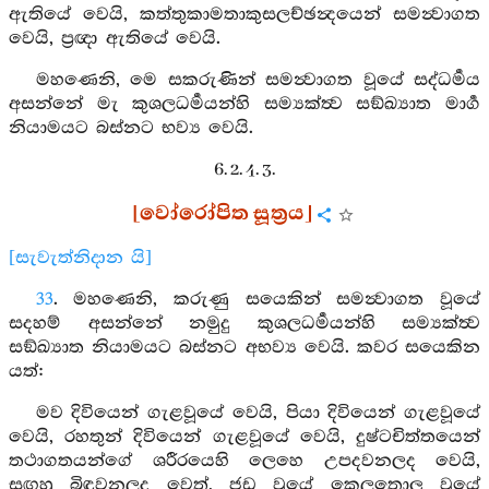
ඇතියේ වෙයි, කත්තුකාමතාකුසලච්ඡන්‍දයෙන් සමන්‍වාගත
වෙයි, ප්‍රඥා ඇතියේ වෙයි.
මහණෙනි, මෙ සකරුණින් සමන්‍වාගත වූයේ සද්ධර්‍මය
අසන්නේ මැ කුශලධර්‍මයන්හි සම්‍යක්ත්‍ව සඞ්ඛ්‍යාත මාර්‍ග
නියාමයට බස්නට භව්‍ය වෙයි.
6. 2. 4. 3.
[වෝරෝපිත සූත්‍රය]
[සැවැත්නිදාන යි]
33
. මහණෙනි, කරුණු සයෙකින් සමන්‍වාගත වූයේ
සදහම් අසන්නේ නමුදු කුශලධර්‍මයන්හි සම්‍යක්ත්‍ව
සඞ්ඛ්‍යාත නියාමයට බස්නට අභව්‍ය වෙයි. කවර සයෙකින
යත්:
මව දිවියෙන් ගැළවූයේ වෙයි, පියා දිවියෙන් ගැළවූයේ
වෙයි, රහතුන් දිවියෙන් ගැළවූයේ වෙයි, දුෂ්ටචිත්තයෙන්
තථාගතයන්ගේ ශරීරයෙහි ලෙහෙ උපදවනලද වෙයි,
සඟහු බිඳුවනලද වෙත්, ජඩ වූයේ කෙලතොලු වූයේ