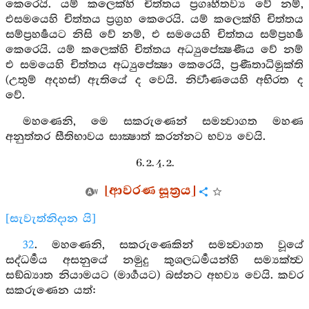
කෙරෙයි. යම් කලෙක්හි චිත්තය ප්‍රගෘහීතව්‍ය වේ නම්,
එසමයෙහි චිත්තය ප්‍රග්‍රහ කෙරෙයි. යම් කලෙක්හි චිත්තය
සම්ප්‍රහර්‍ෂයට නිසි වේ නම්, එ සමයෙහි චිත්තය සම්ප්‍රහර්‍ෂ
කෙරෙයි. යම් කලෙක්හි චිත්තය අධ්‍යුපේක්‍ෂණීය වේ නම්
එ සමයෙහි චිත්තය අධ්‍යුපේක්‍ෂා කෙරෙයි, ප්‍රණීතාධිමුක්ති
(උතුම් අදහස්) ඇතියේ ද වෙයි. නිර්‍වාණයෙහි අභිරත ද
වේ.
මහණෙනි, මෙ සකරුණෙන් සමන්‍වාගත මහණ
අනුත්තර සීතිභාවය සාක්‍ෂාත් කරන්නට භව්‍ය වෙයි.
6. 2. 4. 2.
[ආවරණ සූත්‍රය]
[සැවැත්නිදාන යි]
32
. මහණෙනි, සකරුණෙකින් සමන්‍වාගත වූයේ
සද්ධර්‍මය අසනුයේ නමුදු කුශලධර්‍මයන්හි සම්‍යක්ත්‍ව
සඞ්ඛ්‍යාත නියාමයට (මාර්‍ගයට) බස්නට අභව්‍ය වෙයි. කවර
සකරුණෙන යත්: