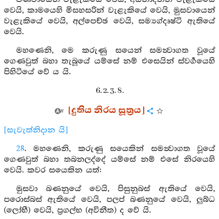
වෙයි, කාමයෙහි මිසහසරින් වැළැකියේ වෙයි, මුසවායෙන්
වැළැකියේ වෙයි, අල්පෙච්ඡ වෙයි, සම්‍යග්දෘෂ්ටි ඇතියේ
වෙයි.
මහණෙනි, මෙ කරුණු සයෙන් සමන්‍වාගත වූයේ
ගෙණවුත් බහා තැබූයේ යම්සේ නම් එසෙයින් ස්වර්‍ගයෙහි
පිහිටියේ වේ ය යි.
6. 2. 3. 8.
[දුතිය නිරය සූත්‍රය]
[සැවැත්නිදාන යි]
28
. මහණෙනි, කරුණු සයෙකින් සමන්‍වාගත වූයේ
ගෙණවුත් බහා තබනලද්දේ යම්සේ නම් එසේ නිරයෙහි
වෙයි. කවර සයෙකින යත්:
මුසවා බණනුයේ වෙයි, පිසුනුබස් ඇතියේ වෙයි,
පරොස්බස් ඇතියේ වෙයි, පලප් බණනුයේ වෙයි, ලුබ්ධ
(ලෝභී) වෙයි, ප්‍රගල්භ (අවිනීත) ද වේ යි.