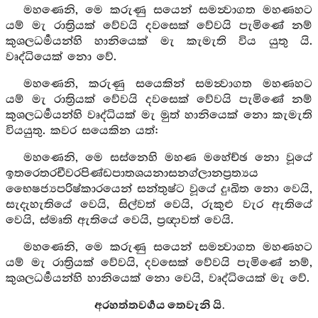
මහණෙනි, මෙ කරුණු සයෙන් සමන්‍වාගත මහණහට
යම් මැ රාත්‍රියක් වේවයි දවසෙක් වේවයි පැමිණේ නම්
කුශලධර්‍මයන්හි හානියෙක් මැ කැමැති විය යුතු යි.
වෘද්ධියෙක් නො වේ.
මහණෙනි, කරුණු සයෙකින් සමන්‍වාගත මහණහට
යම් මැ රාත්‍රියක් වේවයි දවසෙක් වේවයි පැමිණේ නම්
කුශලධර්‍මයන්හි වෘද්ධියක් මැ මුත් හානියෙක් නො කැමැති
වියයුතු. කවර සයෙකින යත්:
මහණෙනි, මෙ සස්නෙහි මහණ මහේච්ඡ නො වූයේ
ඉතරෙතරචීවරපිණ්ඩපාතශයනාසනග්ලානප්‍රත්‍යය
භෛෂජ්‍යපරිෂ්කාරයෙන් සන්තුෂ්ට වූයේ දුඃඛිත නො වෙයි,
සැදැහැතියේ වෙයි, සිල්වත් වෙයි, රුකුළු වැර ඇතියේ
වෙයි, ස්මෘති ඇතියේ වෙයි, ප්‍රඥාවත් වෙයි.
මහණෙනි, මෙ කරුණු සයෙන් සමන්‍වාගත මහණහට
යම් මැ රාත්‍රියක් වේවයි, දවසෙක් වේවයි පැමිණේ නම්,
කුශලධර්‍මයන්හි හානියෙක් නො වෙයි, වෘද්ධියෙක් මැ වේ.
අරහත්තවර්‍ගය තෙවැනි යි.