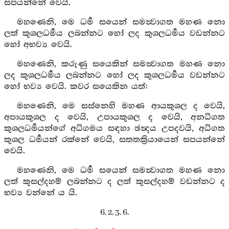
සපයන්නේ වෙයි.
මහණෙනි, මෙ ධර්‍ම සයෙන් සමන්‍වාගත මහණ නො
ලත් කුශලධර්‍මය ලබන්නට හෝ ලද කුශලධර්‍මය වඩන්නට
හෝ අභව්‍ය වෙයි.
මහණෙනි, කරුණු සයෙකින් සමන්‍වාගත මහණ නො
ලද කුශලධර්‍මය ලබන්නට හෝ ලද කුශලධර්‍මය වඩන්නට
හෝ භව්‍ය වෙයි. කවර සයෙකින යත්:
මහණෙනි, මෙ සස්නෙහි මහණ ආයකුශල ද වෙයි,
අපායකුශල ද වෙයි, උපායකුශල ද වෙයි, අනධිගත
කුශලධර්‍මයන්ගේ අධිගමය සඳහා ඡන්‍දය උපදවයි, අධිගත
කුශල ධර්‍මයන් රක්නේ වෙයි, සතතක්‍රියායෙන් සපයන්නේ
වෙයි.
මහණෙනි, මෙ ධර්‍ම සයෙන් සමන්‍වාගත මහණ නො
ලත් කුසල්දහම් ලබන්නට ද ලත් කුසල්දහම් වඩන්නට ද
භව්‍ය වන්නේ ය යි.
6. 2. 3. 6.