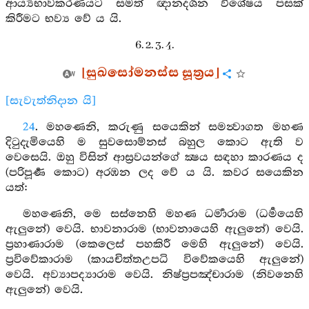
ආර්‍ය්‍යභාවකරණයට සමත් ඥානදර්‍ශන විශේෂය පසක්
කිරීමට භව්‍ය වේ ය යි.
6. 2. 3. 4.
[සුඛසෝමනස්ස සූත්‍රය]
[සැවැත්නිදාන යි]
24
. මහණෙනි, කරුණු සයෙකින් සමන්‍වාගත මහණ
දිටුදැමියෙහි ම සුවසොම්නස් බහුල කොට ඇති ව
වෙසෙයි. ඔහු විසින් ආස්‍රවයන්ගේ ක්‍ෂය සඳහා කාරණය ද
(පරිපූර්‍ණ කොට) අරඹන ලද වේ ය යි. කවර සයෙකින
යත්:
මහණෙනි, මෙ සස්නෙහි මහණ ධර්‍මාරාම (ධර්‍මයෙහි
ඇලුනේ) වෙයි. භාවනාරාම (භාවනායෙහි ඇලුනේ) වෙයි.
ප්‍රහාණාරාම (කෙලෙස් පහකිරී මෙහි ඇලුනේ) වෙයි.
ප්‍රවිවේකාරාම (කායචිත්තඋපධි විවේකයෙහි ඇලුනේ)
වෙයි. අව්‍යාපද්‍යාරාම වෙයි. නිෂ්ප්‍රපඤ්චාරාම (නිවනෙහි
ඇලුනේ) වෙයි.