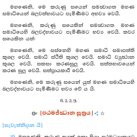
මහණෙනි, මෙ කරුණු සයෙන් සමන්‍වාගත මහණ
සමාධියෙන් බලවත්භාවයට පැමිණීමට අභව්‍ය වෙයි.
මහණෙනි, කරුණු සයෙකින් සමන්‍වාගත මහණ
සමාධියෙහි බලවද්භාවයට පැමිණීමට භව්‍ය වෙයි. කවර
සයෙකින යත්:
මහණෙනි, මෙ සස්නෙහි මහණ සමාධි සමාපත්ති
කුශල වෙයි. සමාධි ස්ථිති කුශල වෙයි. සමාධි ව්‍යුත්‍ථාන
කුශල වෙයි. සකසා කරණසුලු වෙයි. සත්තභාවයෙන්
කරණ සුලු වෙයි. සත්ප්‍රායකාරී වෙයි.
මහණෙනි, මෙ කරුණු සයෙන් යුත් මහණ සමාධියෙහි
බලවද්භාවයට පැමිණීමට භව්‍ය වේ ය යි.
6. 2. 2. 9.
[පඨමජ්ඣාන සූත්‍රය]
[සැවැත්නිදාන යි]