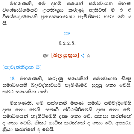
මහණෙනි, මෙ දහම් සයෙන් සමන්‍වාගත මහණ
විශේෂාධිගමයට උපනිඃශ්‍රය කරුණු ඇතිවත් ම එ එ
විශේෂගුණයෙහි ප්‍රත්‍යක්‍ෂභාවයට පැමිණීමට භව්‍ය වේ ය
යි.
229
6. 2. 2. 8.
[බල සූත්‍රය]
[සැවැත්නිදාන යි]
18
. මහණෙනි, කරුණු සයෙකින් සමන්‍වාගත භික්‍ෂු
සමාධියෙහි බලවද්භාවයට පැමිණීමට සුදුසු නො වෙයි.
කවර සයෙකින යත්:
මහණෙනි, මෙ සස්නෙහි මහණ සමාධි සමවැදීමෙහි
දක්‍ෂ නො වෙයි. සමාධි ස්ථිරකිරීමෙහි දක්‍ෂ නො වේ.
සමාධියෙන් නැගිටීමෙහි දක්‍ෂ නො වේ. සකසා කරන්නේ
ද නො වෙයි. නිතර භාවිත කරන්නේ ද නො වේ. අපත්‍ථ්‍ය
ක්‍රියා කරන්නේ ද වෙයි.