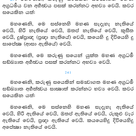
අග්‍රධර්‍මය වන අර්‍හත්‍වය පසක් කරන්නට අභව්‍ය වෙයි. කවර
සයෙකින යත්:
මහණෙනි, මෙ සස්නෙහි මහණ සැදැහැ නැතියේ
වෙයි, හිරි නැතියේ වෙයි, ඔතප් නැතියේ වෙයි, කුසීත
වෙයි, දුෂ්ප්‍රාඥ (ප්‍රඥා නැතියේ) වෙයි, කයෙහි දු දිවියෙහි දු
සාපේක්‍ෂ (ආසා ඇතියේ) වෙයි.
මහණෙනි, මෙ කරුණු සයෙන් යුක්ත මහණ අග්‍රධර්‍ම
සඞ්ඛ්‍යාත අර්‍හත්‍වය පසක් කරන්නට අභව්‍ය වෙයි.
241
මහණෙනි, කරුණු සයෙකින් සමන්‍වාගත මහණ අග්‍රධර්‍ම
සඞ්ඛ්‍යාත අර්‍හත්ත්‍වය සාක්‍ෂාත් කරන්නට භව්‍ය වෙයි. කවර
සයෙකින යත්:
මහණෙනි, මෙ සස්නෙහි මහණ සැදැහැ ඇතියේ
වෙයි, හිරි ඇතියේ වෙයි, ඔතප් ඇතියේ වෙයි, රුකුළු වැර
ඇතියේ වෙයි, ප්‍රඥා ඇතියේ වෙයි. කයයෙහිදු දිවියෙහිදු
අපේක්‍ෂා නැතියේ වෙයි.