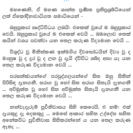
227
මහණෙනි, ඒ මහණ ශාන්ත ප්‍රණීත ප්‍රතිප්‍රශ්‍රබ්ධියෙන්
ලත් ඒකෝදිභාවාධිගත සමාධියෙන් -
බහුප්‍රකාර ඍද්ධිවිධය ලබයි: එකෙක් වූයේ ම බහුප්‍රකාර
වෙයි. බහුප්‍රකාර වූයේ ම එකෙක් වෙයි ... බඹලොව තෙක්
කයින් වශය පවත්වා යන තෙල කරුණ විද්‍යමාන වෙයි ...
විශුද්ධ වූ මිනිස්කණ ඉක්මගිය දිවසෝධයින් දිව්‍ය වූ ද
මානුෂ වූ ද දුර වූ ද ලඟ වූ දැයි ද්විවිධ ශබ්ද අසා යැ යන
තෙල කරුණ විද්‍යමාන වෙයි ...
පරසත්ත්‍වයන්ගේ පරපුද්ගලයන්ගේ සිත ඔහු සිතින්
පිරිසිඳ දැනගනී. සරාග වූ හෝ සිත සරාග සිතැයි දැනගනී
... අවිමුක්ත වූ හෝ සිත අවිමුක්ත සිතැයි දැනගනී යන
තෙල කරුණ විද්‍යමාන වෙයි ...
නන්වැදෑරුම් පූර්‍වනිවාසය සිහි කෙරෙයි. එ නම්: එක්
දැයකුදු දැ දෙකකුදු ... මෙසේ ආකාර සහිත උද්දේස සහිත
අනේකවිධ පූර්‍වනිවාස සිහිකරන්නේ ය යන තෙල කරුණ
ඇතැ ...