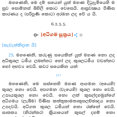
මහණෙනි, මෙ දම් සයෙන් යුත් මහණ දිටුදැමියෙහි ම
සුව සොම්නස් බිහිලි කොට වෙසෙයි. ආස්‍රවක්‍ෂය පිණිස
කාරණය ද (පරිපූර්‍ණ කොට) අරඹන ලද වේ ය යි.
6. 2. 3. 5.
[අධිගම සූත්‍රය]
[සැවැත්නිදාන යි]
25
. මහණෙනි, කරුණු සයෙකින් යුත් මහණ නො ලද
අධිකුශල ධර්‍මය ලබන්නට හෝ ලද කුශලධර්‍මය වඩන්නට
හෝ අභව්‍ය වෙයි. කවර සයෙකින යත්:
237
මහණෙනි, මෙ සස්නෙහි මහණ ආගමන (අයෙහි)
කුශල නො වෙයි. අපගමන (වැයෙහි) කුශල නො වෙයි.
උපායකුශල නො වෙයි. නො ලත් කුසල්දහමුන්ගේ
අධිගමය (ලැබීම) පිණිස කත්තුකාමතාකුසලච්ඡන්‍දය නො
උපදවයි. අධිගත කුශල ධර්‍මයන් නො රක්නේ වෙයි.
සාතත්‍ය (නිරන්තර) ක්‍රියායෙන් කුසල් දහම් නො