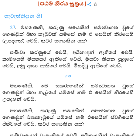
[පඨම නිරය සූත්‍රය]
[සැවැත්නිදාන යි]
27
. මහණෙනි, කරුණු සයෙකින් සමන්‍වාගත වූයේ
ගෙණවුත් බහා තැබුවක් යම්සේ නම් එ සෙයින් නිරයෙහි
(උපදනේ) වෙයි. කවර සයෙකින යත්:
පණිවා කරණුයේ වෙයි, අයිනාදන් ඇතියේ වෙයි,
කාමයෙහි මිසහසර ඇතියේ වෙයි, මුසවා කියන සුලුයේ
වෙයි, ලමු ආශා ඇතියේ වෙයි, මිසදිටු ඇතියේ වෙයි.
239
මහණෙනි, මෙ සකරුණෙන් සමන්‍වාගත වූයේ
ගෙණවුත් බහා තැබූයේ යම්සේ නම් එ සෙයින් නිරයෙහි
උපදනේ වෙයි.
මහණෙනි, කරුණු සයෙකින් සමන්‍වාගත වූයේ
ගෙණවුත් බහාතැබූයේ යම්සේ නම් එසෙයින් ස්වර්‍ගයෙහි
පිහිටියේ වෙයි. කවර සයෙකින යත්:
පණිවායෙන් වැළැකියේ වෙයි, අයිනාදනින් වැළැකියේ