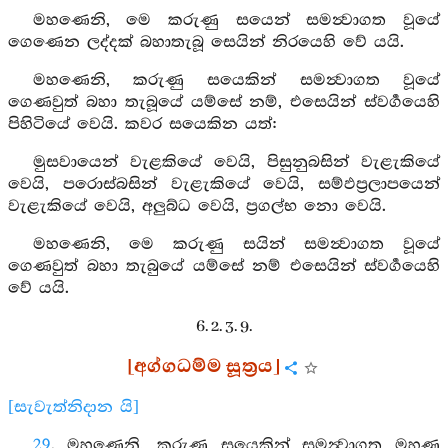
මහණෙනි, මෙ කරුණු සයෙන් සමන්‍වාගත වූයේ
ගෙණෙන ලද්දක් බහාතැබූ සෙයින් නිරයෙහි වේ යයි.
මහණෙනි, කරුණු සයෙකින් සමන්‍වාගත වූයේ
ගෙණවුත් බහා තැබූයේ යම්සේ නම්, එසෙයින් ස්වර්‍ගයෙහි
පිහිටියේ වෙයි. කවර සයෙකින යත්:
මුසවායෙන් වැළකියේ වෙයි, පිසුනුබසින් වැළැකියේ
වෙයි, පරොස්බසින් වැළැකියේ වෙයි, සම්ඵප්‍රලාපයෙන්
වැළැකියේ වෙයි, අලුබ්ධ වෙයි, ප්‍රගල්භ නො වෙයි.
මහණෙනි, මෙ කරුණු සයින් සමන්‍වාගත වූයේ
ගෙණවුත් බහා තැබුයේ යම්සේ නම් එසෙයින් ස්වර්‍ගයෙහි
වේ යයි.
6. 2. 3. 9.
[අග්ගධම්ම සූත්‍රය]
[සැවැත්නිදාන යි]
29
. මහණෙනි, කරුණු සයෙකින් සමන්‍වාගත මහණ