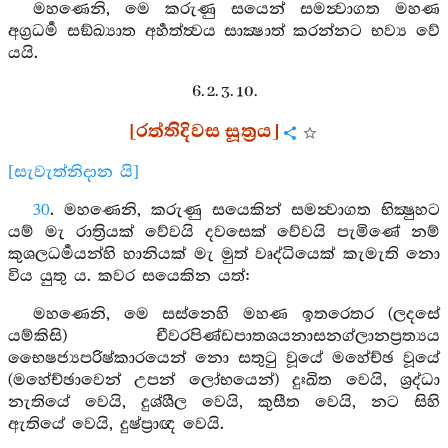
මහණෙනි, මෙ කරුණු සයෙන් සමන්‍වාගත මහණ
අග්‍රධර්‍ම සඞ්ඛ්‍යාත අර්‍හත්ත්‍වය සාක්‍ෂාත් කරන්නට භව්‍ය වේ
යයි.
6. 2. 3. 10.
[රත්තිදිවස සූත්‍රය]
[සැවැත්නිදාන යි]
30
. මහණෙනි, කරුණු සයෙකින් සමන්‍වාගත භික්‍ෂුහට
යම් මැ රාත්‍රියක් වේවයි දවසෙක් වේවයි පැමිණේ නම්
කුශලධර්‍මයන්හි හානියක් මැ මුත් වෘද්ධියෙක් කැමැති නො
විය යුතු ය. කවර සයෙකින යත්:
මහණෙනි, මෙ සස්නෙහි මහණ ඉතරෙතර (ලදසේ
යම්කිසි) චීවරපිණ්ඩපාතශයනාසනග්ලානප්‍රත්‍යය
භෛෂජ්‍යපරිෂ්කාරයෙන් නො සතුටු වූයේ මහේච්ඡ වූයේ
(මහේච්ඡාවෙන් උපන් ලෝභයෙන්) දුඃඛිත වෙයි, ශ්‍රද්ධා
නැතියේ වෙයි, දුශ්ශීල වෙයි, කුසීත වෙයි, නට සිහි
ඇතියේ වෙයි, දුෂ්ප්‍රාඥ වෙයි.