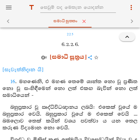
සමාධිසුත‍්තං
225
6. 2. 2. 6.
[සමාධි සූත්‍රය]
[සැවැත්නිදාන යි]
16
. මහණෙනි, එ මහණ තෙමේ ශාන්ත නො වූ ප්‍රණීත
නො වූ සංහිඳීමෙන් නො ලත් එකඟ බැවින් නො ලත්
සමාධියෙන් -
බහුප්‍රකාර වූ ඍද්ධිවිධඥානය ලබයි: එකෙක් වූයේ ම
බහුප්‍රකාර වෙයි. බහුප්‍රකාර වූයේ ම එකෙක් වෙයි ...
බඹලොව තෙක් කයින් වශය පවත්වා ය යන තෙල
කරුණ විද්‍යමාන නො වෙයි.
විශුද්ධ වූ මිනිස් කණ ඉක්මගිය දිවසෝධයින් දිව්‍ය වූ ද