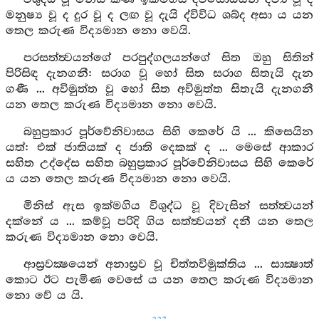
මනුෂ්‍ය වූ ද දුර වූ ද ලඟ වූ දැයි ද්විවිධ ශබ්ද අසා ය යන
තෙල කරුණ විද්‍යමාන නො වෙයි.
පරසත්ත්‍වයන්ගේ පරපුද්ගලයන්ගේ සිත ඔහු සිතින්
පිරිසිඳ දැනගනී: සරාග වූ හෝ සිත සරාග සිතැයි දැන
ගණී ... අවිමුත්ත වූ හෝ සිත අවිමුත්ත සිතැයි දැනගනී
යන තෙල කරුණ විද්‍යමාන නො වෙයි.
බහුප්‍රකාර පූර්වේනිවාසය සිහි කෙරේ යි ... කිසෙයින
යත්: එක් ජාතියක් ද ජාති දෙකක් ද ... මෙසේ ආකාර
සහිත උද්දේස සහිත බහුප්‍රකාර පූර්වේනිවාසය සිහි කෙරේ
ය යන තෙල කරුණ විද්‍යමාන නො වෙයි.
මිනිස් ඇස ඉක්මගිය විශුද්ධ වූ දිවැසින් සත්ත්‍වයන්
දක්නේ ය ... කම්වූ පරිදි ගිය සත්ත්‍වයන් දනී යන තෙල
කරුණ විද්‍යමාන නො වෙයි.
ආස්‍රවක්‍ෂයෙන් අනාස්‍රව වූ චිත්තවිමුක්තිය ... සාක්‍ෂාත්
කොට ඊට පැමිණ වෙසේ ය යන තෙල කරුණ විද්‍යමාන
නො වේ ය යි.