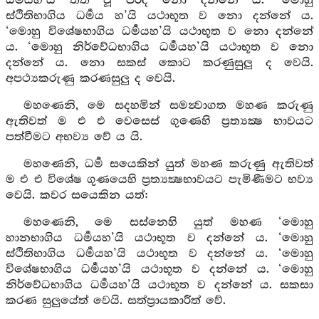
ධර්‍මයහ’යි තත් වූ පරිදි නො දන්නේ ය. ‘මොහු
ස්ථිතිභාගිය ධර්‍මය හ’යි යථාභූත ව නො දන්නේ ය.
‘මොහු විශේෂභාගිය ධර්‍මයහ’යි යථාභූත ව නො දන්නේ
ය. ‘මොහු නිර්වේධභාගිය ධර්‍මයහ’යි යථාභූත ව නො
දන්නේ ය. නො සකස් කොට කරණුසුලු ද වෙයි.
අපථ්‍යකරුණු කරණසුලු ද වෙයි.
මහණෙනි, මෙ සදහමින් සමන්‍වාගත මහණ කරුණු
ඇතිවත් ම එ එ වෙසෙස් ගුණෙහි ප්‍රත්‍යක්‍ෂ භාවයට
පත්වීමට අභව්‍ය වේ ය යි.
මහණෙනි, ධර්‍ම සයෙකින් යුත් මහණ කරුණු ඇතිවත්
ම එ එ විශේෂ ගුණයෙහි ප්‍රත්‍යක්‍ෂභාවයට පැමිණීමට භව්‍ය
වෙයි. කවර සයෙකින යත්:
මහණෙනි, මෙ සස්නෙහි යුත් මහණ ‘මොහු
හානභාගිය ධර්‍මයහ’යි යථාභූත ව දන්නේ ය. ‘මොහු
ස්ථිතිභාගිය ධර්‍මයහ’යි යථාභූත ව දන්නේ ය. ‘මොහු
විශේෂභාගිය ධර්‍මයහ’යි යථාභූත ව දන්නේ ය. ‘මොහු
නිර්වේධභාගිය ධර්‍මයහ’යි යථාභූත ව දන්නේ ය. සකසා
කරණ සුලුයේත් වෙයි. සත්ප්‍රායකාරීත් වේ.