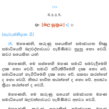
229
6. 2. 2. 8.
[බල සූත්‍රය]
[සැවැත්නිදාන යි]
18
. මහණෙනි, කරුණු සයෙකින් සමන්‍වාගත භික්‍ෂු
සමාධියෙහි බලවද්භාවයට පැමිණීමට සුදුසු නො වෙයි.
කවර සයෙකින යත්:
මහණෙනි, මෙ සස්නෙහි මහණ සමාධි සමවැදීමෙහි
දක්‍ෂ නො වෙයි. සමාධි ස්ථිරකිරීමෙහි දක්‍ෂ නො වේ.
සමාධියෙන් නැගිටීමෙහි දක්‍ෂ නො වේ. සකසා කරන්නේ
ද නො වෙයි. නිතර භාවිත කරන්නේ ද නො වේ. අපත්‍ථ්‍ය
ක්‍රියා කරන්නේ ද වෙයි.
මහණෙනි, මෙ කරුණු සයෙන් සමන්‍වාගත මහණ
සමාධියෙන් බලවත්භාවයට පැමිණීමට අභව්‍ය වෙයි.