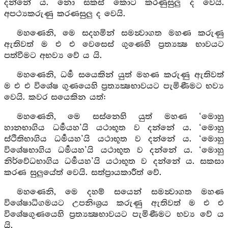
දන්නේ ය. නො සකස් කොට කරණුසුලු ද වෙයි.
අපථ්‍යකරුණු කරණසුලු ද වෙයි.
මහණෙනි, මෙ සදහමින් සමන්‍වාගත මහණ කරුණු
ඇතිවත් ම එ එ වෙසෙස් ගුණෙහි ප්‍රත්‍යක්‍ෂ භාවයට
පත්වීමට අභව්‍ය වේ ය යි.
මහණෙනි, ධර්‍ම සයෙකින් යුත් මහණ කරුණු ඇතිවත්
ම එ එ විශේෂ ගුණයෙහි ප්‍රත්‍යක්‍ෂභාවයට පැමිණීමට භව්‍ය
වෙයි. කවර සයෙකින යත්:
මහණෙනි, මෙ සස්නෙහි යුත් මහණ ‘මොහු
හානභාගිය ධර්‍මයහ’යි යථාභූත ව දන්නේ ය. ‘මොහු
ස්ථිතිභාගිය ධර්‍මයහ’යි යථාභූත ව දන්නේ ය. ‘මොහු
විශේෂභාගිය ධර්‍මයහ’යි යථාභූත ව දන්නේ ය. ‘මොහු
නිර්වේධභාගිය ධර්‍මයහ’යි යථාභූත ව දන්නේ ය. සකසා
කරණ සුලුයේත් වෙයි. සත්ප්‍රායකාරීත් වේ.
මහණෙනි, මෙ දහම් සයෙන් සමන්‍වාගත මහණ
විශේෂාධිගමයට උපනිඃශ්‍රය කරුණු ඇතිවත් ම එ එ
විශේෂගුණයෙහි ප්‍රත්‍යක්‍ෂභාවයට පැමිණීමට භව්‍ය වේ ය
යි.