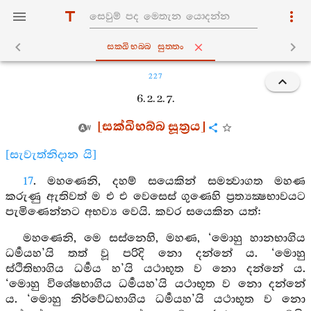
සක‍්ඛිභබ‍්බ සුත‍්තං
227
6. 2. 2. 7.
[සක්ඛිභබ්බ සූත්‍රය]
[සැවැත්නිදාන යි]
17
. මහණෙනි, දහම් සයෙකින් සමන්‍වාගත මහණ
කරුණු ඇතිවත් ම එ එ වෙසෙස් ගුණෙහි ප්‍රත්‍යක්‍ෂභාවයට
පැමිණෙන්නට අභව්‍ය වෙයි. කවර සයෙකින යත්:
මහණෙනි, මෙ සස්නෙහි, මහණ, ‘මොහු හානභාගිය
ධර්‍මයහ’යි තත් වූ පරිදි නො දන්නේ ය. ‘මොහු
ස්ථිතිභාගිය ධර්‍මය හ’යි යථාභූත ව නො දන්නේ ය.
‘මොහු විශේෂභාගිය ධර්‍මයහ’යි යථාභූත ව නො දන්නේ
ය. ‘මොහු නිර්වේධභාගිය ධර්‍මයහ’යි යථාභූත ව නො