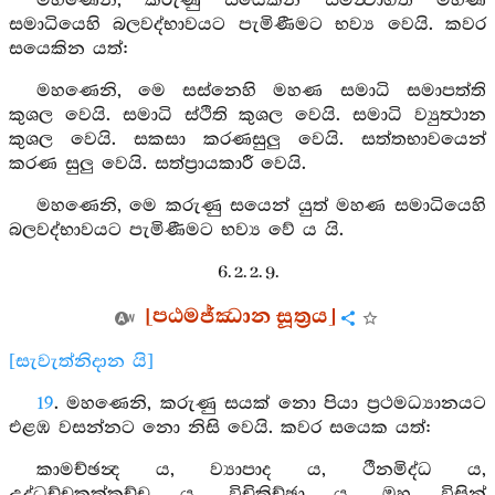
මහණෙනි, කරුණු සයෙකින් සමන්‍වාගත මහණ
සමාධියෙහි බලවද්භාවයට පැමිණීමට භව්‍ය වෙයි. කවර
සයෙකින යත්:
මහණෙනි, මෙ සස්නෙහි මහණ සමාධි සමාපත්ති
කුශල වෙයි. සමාධි ස්ථිති කුශල වෙයි. සමාධි ව්‍යුත්‍ථාන
කුශල වෙයි. සකසා කරණසුලු වෙයි. සත්තභාවයෙන්
කරණ සුලු වෙයි. සත්ප්‍රායකාරී වෙයි.
මහණෙනි, මෙ කරුණු සයෙන් යුත් මහණ සමාධියෙහි
බලවද්භාවයට පැමිණීමට භව්‍ය වේ ය යි.
6. 2. 2. 9.
[පඨමජ්ඣාන සූත්‍රය]
[සැවැත්නිදාන යි]
19
. මහණෙනි, කරුණු සයක් නො පියා ප්‍රථමධ්‍යානයට
එළඹ වසන්නට නො නිසි වෙයි. කවර සයෙක යත්:
කාමච්ඡන්‍ද ය, ව්‍යාපාද ය, ථීනමිද්ධ ය,
උද්ධච්චකුක්කුච්ච ය, විචිකිච්ඡා ය, ඔහු විසින්