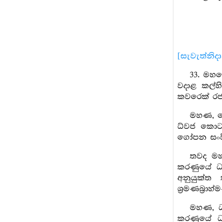
[සැවැත්නිද
33. මහණ
වදාළ කල්හ
කවරෙක් රජ 
මහණ, මෙ
ධ්වජ කොට
ගෝපන සංව
තවද මහණ
කරණුයේ ධර
අනුයුක්ත 
ශ්‍රමණබ්‍ර
මහණ, ධා
කරණුයේ ධර