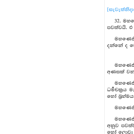
[සැවැත්නිද
32. මහණ
පවත්වයි. එ 
මහණෙනි, 
දන්නේ ද ව
මහණෙනි,
අණසක් වනාහි
මහණෙනි
ධර්‍මචක්‍රය
හෝ බ්‍රහ්
මහණෙනි, 
මහණෙනි,
අනුව පවත්වත
හෝ ලොවැ කි