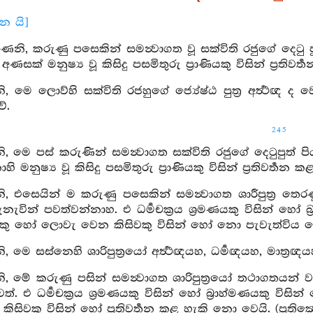
ාන යි]
ෙනි, කරුණු පසෙකින් සමන්‍වාගත වූ සක්විති රජුගේ දෙටු ප
අණසක් මනුෂ්‍ය වූ කිසිදු පසමිතුරු ප්‍රාණියකු විසින් ප්‍ර
මෙ ලොව්හි සක්විති රජහුගේ ජ්‍යේෂ්ඨ පුත්‍ර අර්‍ත්‍ථඥ ද වෙ
ේ.
245
 මෙ පස් කරුණින් සමන්‍වාගත සක්විති රජුගේ දෙටුපුත් පිය
 මනුෂ්‍ය වූ කිසිදු පසමිතුරු ප්‍රාණියකු විසින් ප්‍රතිවර්‍
, එසෙයින් ම කරුණු පසෙකින් සමන්‍වාගත ශාරීපුත්‍ර ත
 මැනැවින් පවත්වන්නාහ. එ ධර්‍මචක්‍රය ශ්‍රමණයකු විසින් හෝ
මයකු හෝ ලොවැ වෙන කිසිවකු විසින් හෝ නො පැවැත්විය හ
මෙ සස්නෙහි ශාරිපුත්‍රයෝ අර්‍ත්‍ථඥයහ, ධර්‍මඥයහ, මාත්‍රඥය
 මේ කරුණු පසින් සමන්‍වාගත ශාරිපුත්‍රයෝ තථාගතයන් ව
්. එ ධර්‍මචක්‍රය ශ්‍රමණයකු විසින් හෝ බ්‍රාහ්මණයකු විසින
සිවකු විසින් හෝ ප්‍රතිවර්‍තන කළ හැකි නො වෙයි. (ප්‍රතික