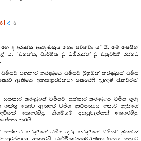
රය]
 නම්, හෙ ද අරාජක ආඥාචක්‍රය නො පවත්වා ය” යි. මෙ සෙයින්
“වහන්ස, ධාර්මික වූ ධර්‍මරාජන් වූ චක්‍රවර්තී රජහට
.
ා ධර්‍මයට සත්කාර කරණුයේ ධර්‍මයට බුහුමන් කරණුයේ ධර්‍මය
 කොට ඇතියේ අන්තඃපුරජනයා කෙරෙහි දැහැමි රැකවරණ
යට සත්කාර කරණුයේ ධර්‍මයට සත්කාර කරණුයේ ධර්‍මය ගුරු
‍මය කේතු කොට ඇතියේ ධර්‍මය ආධිපත්‍යය කොට ඇතියේ
හැවියන් කෙරෙහිදු, නියම්ගම් දනවුවැස්සන් කෙරෙහිදු,
වරණගෝපන කරයි.
මයට සත්කාර කරණුයේ ධර්‍මය ගුරු කරණුයේ ධර්‍මයට බුහුමන්
ේ අන්තඃපුරජනයා කෙරෙහි ධාර්මිකරක්‍ෂාවරණගෝපනය කොට