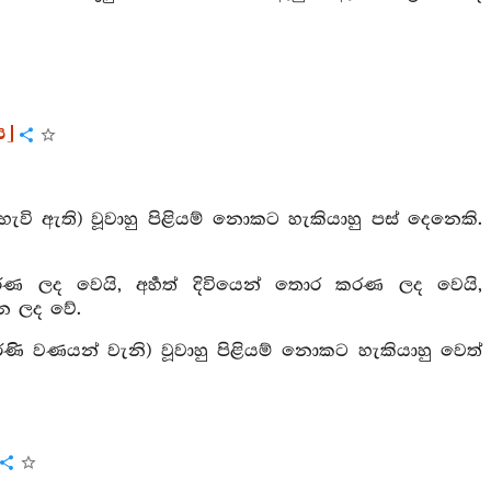
ය]
ැවි ඇති) වූවාහු පිළියම් නොකට හැකියාහු පස් දෙනෙකි.
ණ ලද වෙයි, අර්‍හත් දිවියෙන් තොර කරණ ලද වෙයි,
න ලද වේ.
ණි වණයන් වැනි) වූවාහු පිළියම් නොකට හැකියාහු වෙත්