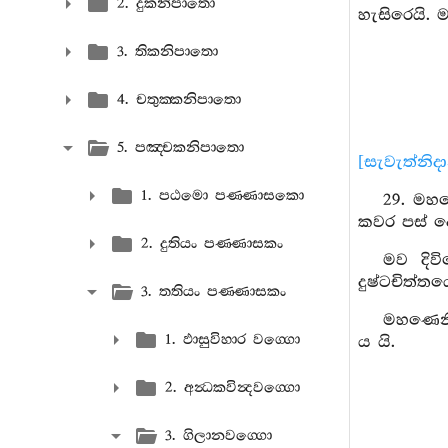
2. දුකනිපාතො
හැසිරෙයි.
3. තිකනිපාතො
4. චතුක‍්කනිපාතො
5. පඤ‍්චකනිපාතො
[සැවැත්නිද
1. පඨමො පණ‍්ණාසකො
29. මහණ
කවර පස් ද
2. දුතියං පණ‍්ණාසකං
මව දිව
දුෂ්ටචිත්
3. තතියං පණ‍්ණාසකං
මහණෙනි,
1. ඵාසුවිහාර වග‍්ගො
ය යි.
2. අන්‍ධකවින්‍දවග‍්ගො
3. ගිලානවග‍්ගො