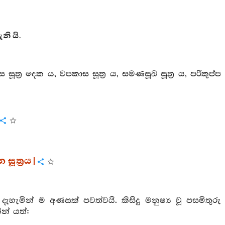
නි යි.
්ස සූත්‍ර දෙක ය, වපකාස සූත්‍ර ය, සමණසූඛ සූත්‍ර ය, පරිකුප්ප
 සූත්‍රය]
ැහැමින් ම අණසක් පවත්වයි. කිසිදු මනුෂ්‍ය වූ පසමිතුරු
ින් යත්: