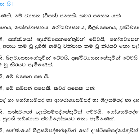
ාන යි]
ෙනි, මේ ව්‍යසන (විපත්) පසෙකි. කවර පසෙක යත්:
යසනය, භෝගව්‍යසනය, රෝගව්‍යසනය, ශීලව්‍යසනය, ද්‍රෂ්ටිව්‍ය
, සත්ත්‍වයෝ ඥාතිව්‍යසනහේතුවින් වේවයි, භෝගව්‍යසන
 අපාය නම් වූ දුර්‍ගති නම්වූ විනිපාත නම් වූ නිරයට නො පැ
 ශීලව්‍යසනහේතුවින් වේවයි, දෘෂ්ටිව්‍යසනහේතුවින් වේවයි ස
් වූ නිරයට පැමිණෙත්.
 මේ ව්‍යසන පස යි.
, මේ සම්පත් පසෙකි. කවර පසෙක යත්:
පද් හා භෝගසම්පද් හා ආරොග්‍යසම්පද් හා ශීලසම්පද් හා දෘෂ්
 සත්ත්‍වයෝ ඥාතිසම්පද්හේතුවින් වේවයි, භෝගසම්පද්හේ
 සුගති සඞ්ඛ්‍යාත ස්වර්‍ගලෝකයට නො පැමිණෙත්.
 සත්ත්‍වයෝ ශීලසම්පද්හේතුවින් හෝ දෘෂ්ටිසම්පද්හේතුවින