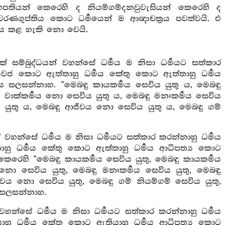
ගෘහපතියන් කෙරෙහි ද නියම්ගම්දනවුවැසියන් කෙරෙහි ද
‍ෂාවරණගුප්තිය කොට ධර්‍මයෙන් ම ආඥාචක්‍රය පවත්වයි. එ
ර්‍තනය කළ හැකි නො වෙයි.
යක් සම්බුද්ධයන් වහන්සේ ධර්‍මය ම නිසා ධර්‍මයට සත්කාර
ය ධ්වජ කොට ඇත්තාහු ධර්‍මය කේතු කොට ඇත්තාහු ධර්‍මය
තිය සලසන්නාහ. “මෙබඳු කායකර්‍මය සෙවිය යුතු ය, මෙබඳු
ු වාක්කර්‍මය නො සෙවිය යුතු ය, මෙබඳු මනඃකර්‍මය සෙවිය
ය යුතු ය, මෙබඳු ආජීවය නො සෙවිය යුතු ය, මෙබඳු ගම්
න් වහන්සේ ධර්‍මය ම නිසා ධර්‍මයට සත්කාර කරන්නාහු ධර්‍මය
තාහු ධර්‍මය කේතු කොට ඇත්තාහු ධර්‍මය ආධිපත්‍ය කොට
ෙරෙහි “මෙබඳු කායකර්‍මය සෙවිය යුතු, මෙබඳු කායකර්‍මය
ය නො සෙවිය යුතු, මෙබඳු මනඃකර්‍මය සෙවිය යුතු, මෙබඳු
වය නො සෙවිය යුතු, මෙබඳු ගම් නියම්ගම් සෙවිය යුතු,
ය සලසන්නාහ.
් වහන්සේ ධර්‍මය ම නිසා ධර්‍මයට සත්කාර කරන්නාහු ධර්‍මය
යාහු ධර්‍මය කේතු කොට ඇතියාහු ධර්‍මය ආධිපත්‍ය කොට