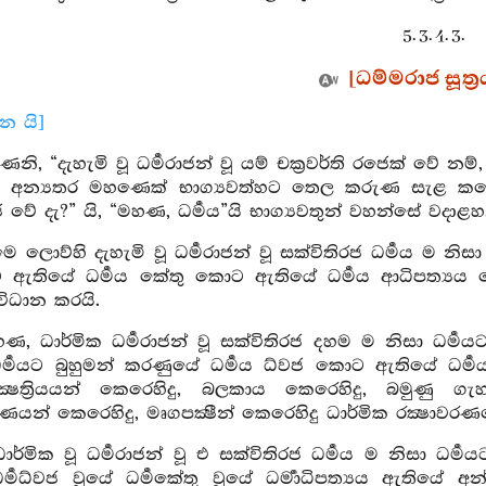
5. 3. 4. 3.
[ධම්මරාජ සූත්‍
ාන යි]
ෙනි, “දැහැමි වූ ධර්‍මරාජන් වූ යම් චක්‍රවර්ති රජෙක් වේ
ි අන්‍යතර මහණෙක් භාග්‍යවත්හට තෙල කරුණ සැළ කළේ ය: 
වේ දැ?” යි, “මහණ, ධර්‍මය”යි භාග්‍යවතුන් වහන්සේ වදාළහ
 ලොව්හි දැහැමි වූ ධර්‍මරාජන් වූ සක්විතිරජ ධර්‍මය ම නිස
 ඇතියේ ධර්‍මය කේතු කොට ඇතියේ ධර්‍මය ආධිපත්‍යය
ිධාන කරයි.
, ධාර්මික ධර්‍මරාජන් වූ සක්විතිරජ දහම ම නිසා ධර්‍ම
්‍මයට බුහුමන් කරණුයේ ධර්‍මය ධ්වජ කොට ඇතියේ ධර්
ක්‍ෂත්‍රියයන් කෙරෙහිදු, බලකාය කෙරෙහිදු, බමුණු ගැ
ාහ්මණයන් කෙරෙහිදු, මෘගපක්‍ෂීන් කෙරෙහිදු ධාර්මික රක්‍ෂා
ර්මික වූ ධර්‍මරාජන් වූ එ සක්විතිරජ ධර්‍මය ම නිසා ධර්‍
්‍මධ්වජ වූයේ ධර්‍මකේතු වූයේ ධර්‍මාධිපත්‍යය ඇතිය