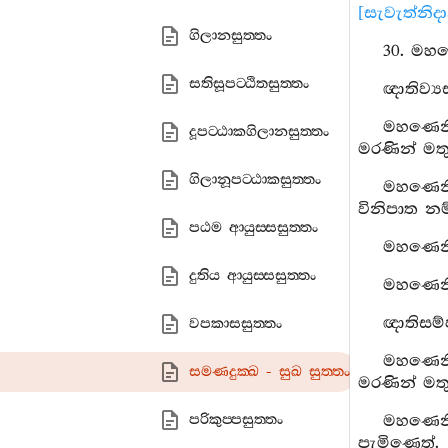
[සැවැත්නිද
ගිලානසුත‍්තං
30. මහණ
සතිසූපට‍්ඨිතසුත‍්තං
ඥාතිව්‍
මහණෙනි
දූපට‍්ඨාකගිලානසුත‍්තං
මරණින් මතු
ගිලානූපට‍්ඨාකසුත‍්තං
මහණෙනි,
විනිපාත නම
පඨම ආයුස‍්සසුත‍්තං
මහණෙනි,
දුතිය ආයුස‍්සසුත‍්තං
මහණෙනි
ඥාතිසම්
වපකාසසුත‍්තං
මහණෙනි,
සමණදුක‍්ඛ - සුඛ සුත‍්තං
මරණින් මතු
පරිකුප‍්පසුත‍්තං
මහණෙනි,
පැමිණෙත්.