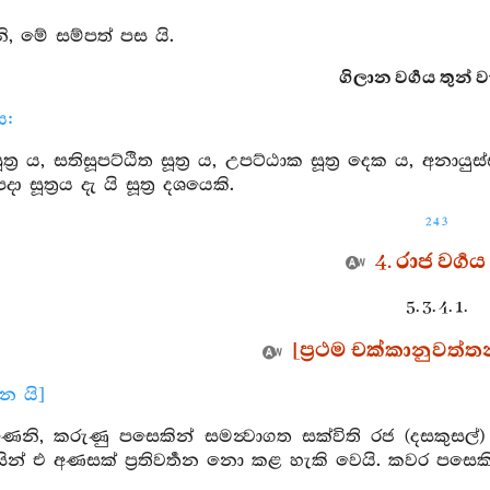
 මේ සම්පත් පස යි.
ගිලාන වර්‍ගය තුන් වැ
ය:
ත්‍ර ය, සතිසූපට්ඨිත සූත්‍ර ය, උපට්ඨාක සූත්‍ර දෙක ය, අනායුස
පදා සූත්‍රය දැ යි සූත්‍ර දශයෙකි.
243
4. රාජ වර්‍ගය
5. 3. 4. 1.
[ප්‍රථම චක්කානුවත්තන
ාන යි]
ෙනි, කරුණු පසෙකින් සමන්‍වාගත සක්විති රජ (දසකුසල්) ද
 විසින් එ අණසක් ප්‍රතිවර්‍තන නො කළ හැකි වෙයි. කවර පසෙක