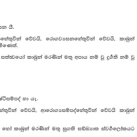
සන යී.
හේතුවින් වේවයි, රොගව්‍යසනහේතුවින් වේවයි, කාබුන්
මිණෙත්.
ත්ත්‍වයෝ කාබුන් මරණින් මතු අපාය නම් වූ දුර්‍ගති නම් වූ
ටිසම්පද් හා යැ.
තුවින් වේවයි, ආරොග්‍යසම්පද්හේතුවින් වේවයි කාබුන්
් හෝ කාබුන් මරණින් මතු සුගති සඞ්ඛ්‍යාත ස්වර්‍ගලෝකයට