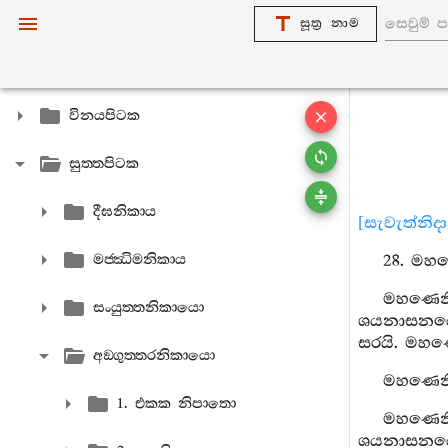
සූත්‍ර නාම
විනයපිටක
සුත‍්තපිටක
දීඝනිකාය
[සැවැත්නිද
මජ‍්ඣිමනිකාය
28. මහ
මහණෙනි
සංයුත‍්තනිකායො
ශයනාසනයෙන
සරයි. මහණ
අඞ‍්ගුත‍්තරනිකායො
මහණෙනි
1. එකක නිපාතො
මහණෙනි
ශයනාසනයෙන