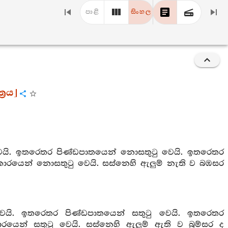
පාළි
සිංහල
්‍රය]
ි. ඉතරෙතර පිණ්ඩපාතයෙන් නොසතුටු වෙයි. ඉතරෙතර
කාරයෙන් නොසතුටු වෙයි. සස්නෙහි ඇලුම් නැති ව බඹසර
යි. ඉතරෙතර පිණ්ඩපාතයෙන් සතුටු වෙයි. ඉතරෙතර
රයෙන් සතුටු වෙයි. සස්නෙහි ඇලුම් ඇති ව බ්‍රම්සර ද