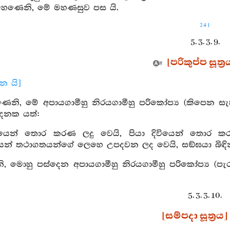
 මහණෙනි, මේ මහණසුව පස යි.
241
5. 3. 3. 9.
[පරිකුප්ප සූත්‍ර
ාන යි]
ෙනි, මේ අපායගාමීහු නිරයගාමීහු පරිකෝප්‍ය (කිපෙන සැහ
ෙනක යත්:
ියෙන් තොර කරණ ලදු වෙයි, පියා දිවියෙන් තොර කර
තයෙන් තථාගතයන්ගේ ලෙහෙ උපදවන ලද වෙයි, සඞ්ඝයා බිඳි
 මොහු පස්දෙන අපායගාමීහු නිරයගාමීහු පරිකෝප්‍ය (පැර
5. 3. 3. 10.
[සම්පදා සූත්‍රය]