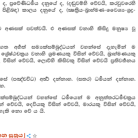
ද, ප්‍රවේණිධර්‍මය දනුයේ ද, (දඬුවම්හි වේවයි, කරවුවරෙහි
බඳ) කාලය දනුයේ ද, (ක්‍ෂත්‍රිය-බ්‍රාහ්මණ-වෛශ්‍ය-ශ්‍රද්‍ර-
 අණසක් පවත්වයි. එ අණසක් වනාහි කිසිදු මනුෂ්‍ය වූ
අර්‍හත් සම්‍යක්සම්බුද්ධයන් වහන්සේ දැහැමින් ම
ේෂ්ඨචක්‍රය වනාහි ශ්‍රමණයකු විසින් වේවයි, බ්‍රාහ්මණයකු
 විසින් වේවයි, ලොව්හි කිසිවකු විසින් වේවයි ප්‍රතිවර්‍තනය
 (පඤ්චවිධ) අර්‍ත්‍ථ දන්නාහ. (සතර) ධර්‍මයන් දන්නාහ.
ාහ.
සම්බුද්ධයන් වහන්සේ ධර්‍මයෙන් ම අනුත්තරධර්‍මචක්‍රය
සින් වේවයි, දෙවියකු විසින් වේවයි, මාරයකු විසින් වේවයි,
කළ හැකි නො වේ ය යි.
 සූත්‍රය]