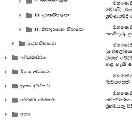
9. නවකනිපාතො
මහණෙනි,
වේවයි) මාත්
10. දසකනිපාතො
ශ්‍රමණපර්‍ෂද්
මහණෙනි
11. එකාදසකො නිපාතො
පසමිතුරු ප්
ඛුද‍්දකනිකායො
මහණෙනි
(නවලෝකොත්ත
අභිධම‍්මපිටක
විසින් වේවය
කළ හැකි න
විනය අට‍්ඨකථා
මහණෙනි,
(සිවුපසෙහි)
සුත‍්ත අට‍්ඨකථා
මහණෙනි,
පවත්වන්නාහ
අභිධම‍්ම අට‍්ඨකථා
බ්‍රහ්මයකු 
අන්‍ය