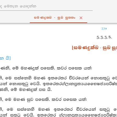
සමණදුක‍්ඛ - සුඛ සුත‍්තං
239
5. 3. 3. 8.
[සමණදුක්ඛ - සුඛ සූත
ාන යි]
ණෙනි, මේ මහණදුක් පසෙකි. කවර පසෙක යත්:
, මෙ සස්නෙහි මහණ ඉතරෙතර චීවරයෙන් නොසතුටු වෙය
් නොසතුටු වෙයි. ඉතරෙතරග්ලානප්‍රත්‍යයභෛෂජ්‍යපරිෂ්
ෙනි, මේ මහණදුක් පස යි.
, මෙ මහණ සුව පසෙකි. කවර පසෙක යත්:
, මෙ සස්නෙහි මහණ ඉතරෙතර චීවරයෙන් සතුටු වෙ
් සතුටු වෙයි. ඉතරෙතර ග්ලානප්‍රත්‍යයභෛෂජ්‍යපරිෂ්කා