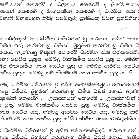
ක්‍ෂත්‍රියයන් කෙරෙහි ද බලකාය කෙරෙහි ද බ්‍රාහ්මණ
ාහ්මණයන් කෙරෙහි ද මෘගපක්‍ෂීන් කෙරෙහි ද ධාර්මික රක්
නාහි මනුෂ්‍යභූත කිසිදු පසමිතුරු ප්‍රාණියකු විසින් ප්‍රතිව
247
පරිද්දෙන් ම ධාර්මික ධර්‍මරාජන් වූ තථාගත අර්‍හත් සම්‍
ධර්‍මය ගරු කරන්නාහු ධර්‍මයට බුහුමන් කරන්නාහු ධර්‍ම
කොට ඇත්තාහු භික්‍ෂූන් කෙරෙහි ධාර්මික රක්‍ෂාවරණගුප්
නො සෙවිය යුතුය, මෙබඳු වාක්කර්‍මය සෙවිය යුතු ය, මෙබඳ
ෙබඳු මනඃකර්‍මය නො සෙවිය යුතු ය, මෙබඳු ආජීවය සෙවි
ෙවිය යුතුය, මෙබඳු ගම් නියම්ගම් නො සෙවිය යුතු ය” යි.
, ධාර්මික ධර්‍මරාජන් වූ අර්‍හත් සම්‍යක්සම්බුද්ධ තථාගතය
ාහු ධර්‍මයට බුහුමන් කරන්නාහු ධර්‍මය ධ්වජ කොට ඇත්
ක්‍ෂුණින් කෙරෙහි … උපාසකයන් කෙරෙහි ... උපාසිකාවන් ක
ුතු, මෙබඳු වාක්කර්‍මය සෙවිය යුතු, මෙබඳු වාක්කර්‍ම
 නො සෙවිය යුතු, මෙබඳු ආජීවය සෙවිය යුතු, මෙබඳු ආජී
නියම්ගම් නො සෙවිය යුතු ය”යි ධාර්මික රක්‍ෂාවරණගුප්ති
ධාර්මික ධර්‍මරාජන් වූ අර්‍හත් සම්‍යක්සම්බුද්ධ තථාගතයන
ාහු ධර්‍මයට බුහුමන් කරන්නාහු ධර්‍මය ධ්වජ කොට ඇති