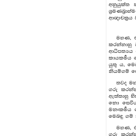
අනුයුක්ත 
ශ්‍රමණබ්‍ර
ආඥාචක්‍රය ව
මහණ, එ 
කරන්නාහු 
ආධිපත්‍යය 
කායකර්‍මය 
යුතු ය, ම
නියම්ගම් ස
තවද මහණ
ගරු කරන්න
ඇත්තාහු භි
නො සෙවිය ය
මනඃකර්‍මය
මෙබඳු ගම් 
මහණ, එ 
ගරු කරන්න