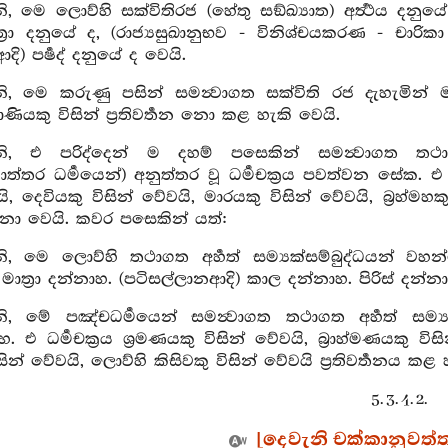
 මෙ ලොව්හි සක්විතිරජ (හේතු සඞ්ඛ්‍යාත) අර්‍ත්‍ථය දනුයේ 
‍රා දනුයේ ද, (රාජ්‍යසුඛානුභව - විනිශ්චයකරණ - චාරිකා පිළි
 ආදි) පර්‍ෂද් දනුයේ ද වෙයි.
, මෙ කරුණු පසින් සමන්‍වාගත සක්විති රජ දැහැමින් ම
‍රාණියකු විසින් ප්‍රතිවර්‍තන නො කළ හැකි වෙයි.
, එ පරිද්දෙන් ම දහම් පසෙකින් සමන්‍වාගත තථාගත 
ර ධර්‍මයෙන්) අනුත්තර වූ ධර්‍මචක්‍රය පවත්වන සේක. එ ශ්‍ර
ි, දෙවියකු විසින් වේවයි, මාරයකු විසින් වේවයි, බ්‍රහ්මහකු
ො වෙයි. කවර පසෙකින් යත්:
 මෙ ලොව්හි තථාගත අර්‍හත් සම්‍යක්සම්බුද්ධයන් වහන්සේ
 මාත්‍රා දන්නාහ. (පටිසල්ලානආදි) කාල දන්නාහ. පිරිස් දන්න
 මේ පඤ්චධර්‍මයෙන් සමන්‍වාගත තථාගත අර්‍හත් සම්‍යක්
. එ ධර්‍මචක්‍රය ශ්‍රමණයකු විසින් වේවයි, බ්‍රාහ්මණයකු වි
විසින් වේවයි, ලොව්හි කිසිවකු විසින් වේවයි ප්‍රතිවර්‍තනය 
5. 3. 4. 2.
[දෙවැනි චක්කානුවත්තන