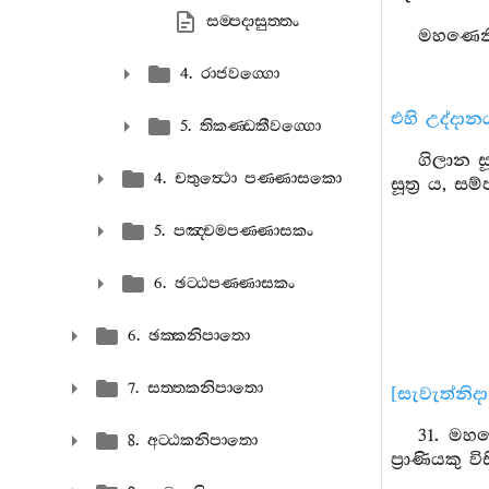
සම‍්පදාසුත‍්තං
මහණෙනි,
4. රාජවග‍්ගො
එහි උද්දාන
5. තිකණ‍්ඩකීවග‍්ගො
ගිලාන සූ
4. චතුත්‍ථො පණ‍්ණාසකො
සූත්‍ර ය, සම්
5. පඤ‍්චමපණ‍්ණාසකං
6. ඡට‍්ඨපණ‍්ණාසකං
6. ඡක‍්කනිපාතො
7. සත‍්තකනිපාතො
[සැවැත්නිද
31. මහණ
8. අට‍්ඨකනිපාතො
ප්‍රාණියකු