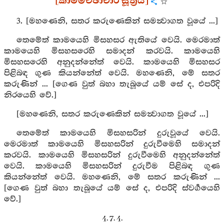
[කාමමිච්ඡාචාර සූත්‍රය]
3. [මහණෙනි, සතර කරුණෙකින් සමන්‍වාගත වූයේ ...]
තෙමේත් කාමයෙහි මිසහසර ඇතියේ වෙයි. මෙරමාත්
කාමයෙහි මිසහසරෙහි සමාදන් කරවයි. කාමයෙහි
මිසහසරෙහි අනුදන්නේත් වෙයි. කාමයෙහි මිසහසර
පිළිබඳ ගුණ කියන්නේත් වෙයි. මහණෙනි, මේ සතර
කරුණින් ... [ගෙණ වුත් බහා තැබූයේ යම් සේ ද, එපරිදි
නිරයෙහි වේ.]
[මහණෙනි, සතර කරුණෙකින් සමන්‍වාගත වූයේ ...]
තෙමේත් කාමයෙහි මිසහසරින් දුරුවූයේ වෙයි.
මෙරමාත් කාමයෙහි මිසහසරින් දුරුවීමෙහි සමාදන්
කරවයි. කාමයෙහි මිසහසරින් දුරුවීමෙහි අනුදන්නේත්
වෙයි. කාමයෙහි මිසහසරින් දුරුවීම පිළිබඳ ගුණ
කියන්නේත් වෙයි. මහණෙනි, මේ සතර කරුණින් ...
[ගෙණ වුත් බහා තැබූයේ යම් සේ ද, එපරිදි ස්වර්‍ගයෙහි
වේ.]
4. 7. 4.