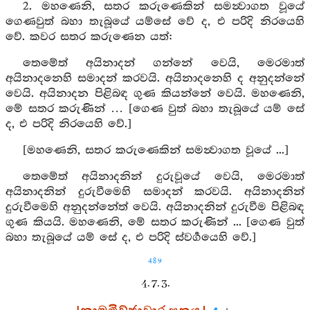
2. මහණෙනි, සතර කරුණෙකින් සමන්‍වාගත වූයේ
ගෙණවුත් බහා තැබූයේ යම්සේ වේ ද, එ පරිදි නිරයෙහි
වේ. කවර සතර කරුණෙන යත්:
තෙමේත් අයිනාදන් ගන්නේ වෙයි, මෙරමාත්
අයිනාදනෙහි සමාදන් කරවයි. අයිනාදනෙහි ද අනුදන්නේ
වෙයි. අයිනාදන පිළිබඳ ගුණ කියන්නේ වෙයි. මහණෙනි,
මේ සතර කරුණින් … [ගෙණ වුත් බහා තැබූයේ යම් සේ
ද, එ පරිදි නිරයෙහි වේ.]
[මහණෙනි, සතර කරුණෙකින් සමන්‍වාගත වූයේ ...]
තෙමේත් අයිනාදනින් දුරුවූයේ වෙයි, මෙරමාත්
අයිනාදනින් දුරුවීමෙහි සමාදන් කරවයි. අයිනාදනින්
දුරුවීමෙහි අනුදන්නේත් වෙයි. අයිනාදනින් දුරුවීම පිළිබඳ
ගුණ කියයි. මහණෙනි, මේ සතර කරුණින් ... [ගෙණ වුත්
බහා තැබූයේ යම් සේ ද, එ පරිදි ස්‍වර්‍ගයෙහි වේ.]
489
4. 7. 3.