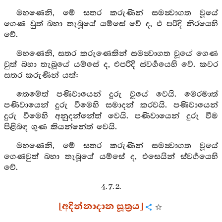
මහණෙනි, මේ සතර කරුණින් සමන්‍වාගත වූයේ
ගෙණ වුත් බහා තැබූයේ යම්සේ වේ ද, එ පරිදි නිරයෙහි
වේ.
මහණෙනි, සතර කරුණෙකින් සමන්‍වාගත වූයේ ගෙණ
වුත් බහා තැබූයේ යම්සේ ද, එපරිදි ස්‍වර්‍ගයෙහි වේ. කවර
සතර කරුණින් යත්:
තෙමේත් පණිවායෙන් දුරු වූයේ වෙයි. මෙරමාත්
පණිවායෙන් දුරු වීමෙහි සමාදන් කරවයි. පණිවායෙන්
දුරු වීමෙහි අනුදන්නේත් වෙයි. පණිවායෙන් දුරු වීම
පිළිබඳ ගුණ කියන්නේත් වෙයි.
මහණෙනි, මේ සතර කරුණින් සමන්‍වාගත වූයේ
ගෙණවුත් බහා තැබූයේ යම්සේ ද, එසෙයින් ස්වර්‍ගයෙහි
වේ.
4. 7. 2.
[අදින්නාදාන සූත්‍රය]