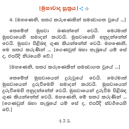
[මුසාවාද සූත්‍රය]
4. [මහණෙනි, සතර කරුණෙකින් සමන්‍වාගත වූයේ ...]
තෙමේත් මුසවා බණන්නේ වෙයි. මෙරමාත්
මුසවායෙහි සමාදන් කරවයි. මුසවායෙහි අනුදන්නේත්
වෙයි. මුසවා පිළිබඳ ගුණ කියන්නේත් වෙයි. මහණෙනි,
මෙ සතර කරුණින් ... [ගෙණවුත් බහා තැබූයේ යම් සේ
ද, එපරිදි නිරයෙහි වේ.]
[මහණෙනි, සතර කරුණෙකින් සමන්‍වාගත වූයේ ...]
තෙමේත් මුසවායෙන් දුරුවූයේ වෙයි. මෙරමාත්
මුසවායෙන් දුරුවීමෙහි සමාදන් කරවයි. මුසවායෙන්
දුරුවීමෙහි අනුදන්නේත් වෙයි. මුසවායෙන් දුරුවීම පිළිබඳ
ගුණ කියන්නේත් වෙයි. මහණෙනි, මේ සතර කරුණින් ...
[ගෙණවුත් බහා තැබූයේ යම් සේ ද, එපරිදි ස්වර්‍ගයෙහි
වේ.]
4. 7. 5.