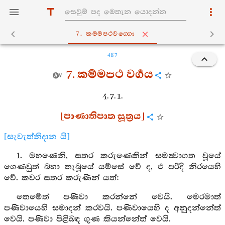
7. කම‍්මපථවග‍්ගො
487
7. කම්මපථ වර්‍ගය
4. 7. 1.
[පාණාතිපාත සූත්‍රය]
[සැවැත්නිදාන යි]
1. මහණෙනි, සතර කරුණෙකින් සමන්‍වාගත වූයේ
ගෙණවුත් බහා තැබූයේ යම්සේ වේ ද, එ පරිදි නිරයෙහි
වේ. කවර සතර කරුණින් යත්:
තෙමේත් පණිවා කරන්නේ වෙයි. මෙරමාත්
පණිවායෙහි සමාදන් කරවයි. පණිවායෙහි ද අනුදන්නේත්
වෙයි. පණිවා පිළිබඳ ගුණ කියන්නේත් වෙයි.