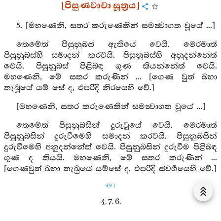
[පිසුණවාචා සූත්‍රය]
5. [මහණෙනි, සතර කරුණෙකින් සමන්‍වාගත වූයේ ...]
තෙමේත් පිසුනුබස් ඇතියේ වෙයි. මෙරමාත්
පිසුනුබස්හි සමාදන් කරවයි. පිසුනුබස්හි අනුදන්නේත්
වෙයි. පිසුනුබස් පිළිබඳ ගුණ කියන්නේත් වෙයි.
මහණෙනි, මේ සතර කරුණින් ... [ගෙණ වුත් බහා
තැබූයේ යම් සේ ද, එපරිදි නිරයෙහි වේ.]
[මහණෙනි, සතර කරුණෙකින් සමන්‍වාගත වූයේ ...]
තෙමේත් පිසුනුබසින් දුරුවූයේ වෙයි. මෙරමාත්
පිසුනුබසින් දුරුවීමෙහි සමාදන් කරවයි. පිසුනුබසින්
දුරුවීමෙහි අනුදන්නේත් වෙයි. පිසුනුබසින් දුරුවීම පිළිබඳ
ගුණ ද කියයි. මහණෙනි, මේ සතර කරුණින් ...
[ගෙණවුත් බහා තැබුයේ යම්සේ ද, එපරිදි ස්වර්‍ගයෙහි වේ.]
491
4. 7. 6.