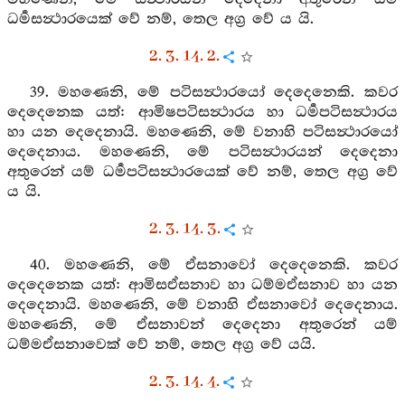
ධර්‍මසන්‍ථාරයෙක් වේ නම්, තෙල අග්‍ර වේ ය යි.
2. 3. 14. 2.
39. මහණෙනි, මේ පටිසන්‍ථාරයෝ දෙදෙනෙකි. කවර
දෙදෙනෙක යත්: ආමිෂපටිසන්‍ථාරය හා ධර්‍මපටිසන්‍ථාරය
හා යන දෙදෙනායි. මහණෙනි, මේ වනාහි පටිසන්‍ථාරයෝ
දෙදෙනාය. මහණෙනි, මේ පටිසන්‍ථාරයන් දෙදෙනා
අතුරෙන් යම් ධර්‍මපටිසන්‍ථාරයෙක් වේ නම්, තෙල අග්‍ර වේ
ය යි.
2. 3. 14. 3.
40. මහණෙනි, මේ ඒසනාවෝ දෙදෙනෙකි. කවර
දෙදෙනෙක යත්: ආමිසඒසනාව හා ධම්මඒසනාව හා යන
දෙදෙනායි. මහණෙනි, මේ වනාහි ඒසනාවෝ දෙදෙනාය.
මහණෙනි, මේ ඒසනාවන් දෙදෙනා අතුරෙන් යම්
ධම්මඒසනාවෙක් වේ නම්, තෙල අග්‍ර වේ යයි.
2. 3. 14. 4.