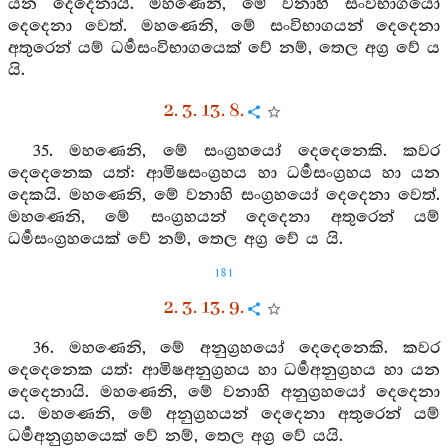
යන දෙදෙනායි. මහණෙනි, මේ වනාහි සංවිභාගයෝ
දෙදෙනා වෙත්. මහණෙනි, මේ සංවිභාගයන් දෙදෙනා
අතුරෙන් යම් ධර්‍මසංවිභාගයෙක් වේ නම්, තෙල අග්‍ර වේ ය
යි.
2. 3. 13. 8.
35. මහණෙනි, මේ සංග්‍රහයෝ දෙදෙනෙකි. කවර
දෙදෙනෙක යත්: ආමිෂසංග්‍රහය හා ධර්‍මසංග්‍රහය හා යන
දෙකයි. මහණෙනි, මේ වනාහි සංග්‍රහයෝ දෙදෙනා වෙත්.
මහණෙනි, මේ සංග්‍රහයන් දෙදෙනා අතුරෙන් යම්
ධර්‍මසංග්‍රහයෙක් වේ නම්, තෙල අග්‍ර වේ ය යි.
181
2. 3. 13. 9.
36. මහණෙනි, මේ අනුග්‍රහයෝ දෙදෙනෙකි. කවර
දෙදෙනෙක යත්: ආමිෂඅනුග්‍රහය හා ධර්‍මඅනුග්‍රහය හා යන
දෙදෙනායි. මහණෙනි, මේ වනාහි අනුග්‍රහයෝ දෙදෙනා
ය. මහණෙනි, මේ අනුග්‍රහයන් දෙදෙනා අතුරෙන් යම්
ධර්‍මඅනුග්‍රහයෙක් වේ නම්, තෙල අග්‍ර වේ යයි.