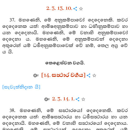
2. 3. 13. 10.
37. මහණෙනි, මේ අනුකම්පාවෝ දෙදෙනෙකි. කවර
දෙදෙනෙක යත්: ආමිෂඅනුකම්පාව හා ධර්‍මානුකම්පාව හා
යන දෙදෙනායි. මහණෙනි, මේ වනාහි අනුකම්පාවෝ
දෙදෙනා ය. මහණෙනි, මේ අනුකම්පාවන් දෙදෙනා
අතුරෙන් යම් ධර්‍මඅනුකම්පාවෙක් වේ නම්, තෙල අග්‍ර වේ
ය යි.
තෙළෙස්වන වගයි.
[14. සන්‍ථාර වර්‍ගය]
[සැවැත්නිදාන යි]
2. 3. 14. 1.
38. මහණෙනි, මේ සන්‍ථාරයෝ දෙදෙනෙකි. කවර
දෙදෙනෙක යත්: ආමිෂසන්‍ථාරය හා ධර්‍මසන්‍ථාරය හා යන
දෙදෙනායි. මහණෙනි, මේ වනාහි සන්‍ථාරයෝ දෙදෙනාය.
මහණෙනි, මේ සන්‍ථාරයන් දෙදෙනා අතුරෙන් යම්