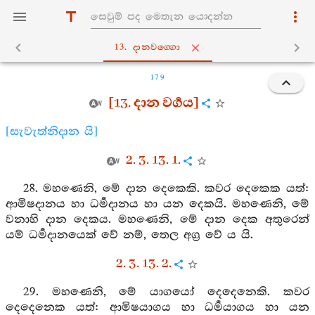
13. දානවග‍්ගො
179
[13. දාන වර්‍ගය]
[සැවැත්නිදාන යි]
2. 3. 13. 1.
28. මහණෙනි, මේ දාන දෙකෙකි. කවර දෙකෙක යත්:
ආමිෂදානය හා ධර්‍මදානය හා යන දෙකයි. මහණෙනි, මේ
වනාහි දාන දෙකය. මහණෙනි, මේ දාන දෙක අතුරෙන්
යම් ධර්‍මදානයෙක් වේ නම්, තෙල අග්‍ර වේ ය යි.
2. 3. 13. 2.
29. මහණෙනි, මේ යාගයෝ දෙදෙනෙකි. කවර
දෙදෙනෙක යත්: ආමිෂයාගය හා ධර්‍මයාගය හා යන