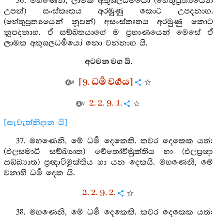
36. මහණෙනි, ලාමක අකුශලධර්‍මයෝ (හේතුප්‍රත්‍යයෙන්
උපන්) සංස්කෘතය අරමුණු කොට උපදනාහ.
(හේතුප්‍රත්‍යයෙන් නූපන්) අසංස්කෘතය අරමුණු කොට
නූපදනාහ. ඒ සඞ්ඛතයාගේ ම ප්‍රහාණයෙන් මෙසේ ඒ
ලාමක අකුශලධර්‍මයෝ නො වන්නාහ යි.
අටවන වග යි.
[9. ධර්‍ම වර්‍ගය]
2. 2. 9. 1.
[සැවැත්නිදාන යි]
37. මහණෙනි, මේ ධර්‍ම දෙකෙකි. කවර දෙකෙක යත්:
(ඵලසමාධි සඞ්ඛ්‍යාත) චේතෝවිමුක්තිය හා (ඵලප්‍රඥා
සඞ්ඛ්‍යාත) ප්‍රඥාවිමුක්තිය හා යන දෙකයි. මහණෙනි, මේ
වනාහි ධර්‍ම දෙක යි.
2. 2. 9. 2.
38. මහණෙනි, මේ ධර්‍ම දෙකෙකි. කවර දෙකෙක යත්: