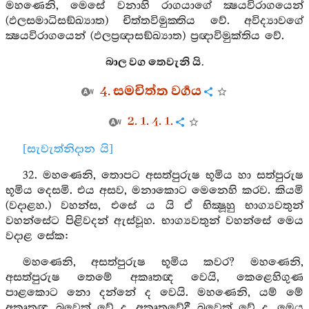
මහණෙනි, මෙසේ වනාහි රාගයාගේ ක්‍ෂයවිරාගයෙන්
(ඵලසමාධිසඞ්ඛ්‍යාත) චිත්තවිමුක‍්තිය වේ. අවිද්‍යාවගේ
ක්‍ෂයවිරාගයෙන් (ඵලප්‍රඥාසඞ්ඛ්‍යාත) ප්‍රඥාවිමුක්තිය වේ.
බාල වග තෙවැනි යි.
4. සමචිත්ත වර්‍ගය
2. 1. 4. 1.
[සැවැත්නිදාන යි]
32. මහණෙනි, තොපට අසත්පුරුෂ භූමිය හා සත්පුරුෂ
භූමිය දෙසමි. එය අසව, මනාකොට මෙනෙහි කරව. කියමි
(වදාළහ.) වහන්ස, එසේ ය යි ඒ භික්‍ෂූහු භාග්‍යවතුන්
වහන්සේට පිළිවදන් ඇස්වූහ. භාග්‍යවතුන් වහන්සේ මෙය
වදාළ සේක:
මහණෙනි, අසත්පුරුෂ භූමිය කවර? මහණෙනි,
අසත්පුරුෂ තෙමේ අකෘතඥ වෙයි, කෙළෙහිගුණ
පාළකොට නො දන්නේ ද වෙයි. මහණෙනි, යම් මේ
අකෘතඥ බවෙක් වේ ද, අකෘතවේදී බවෙක් වේ ද, මෙය