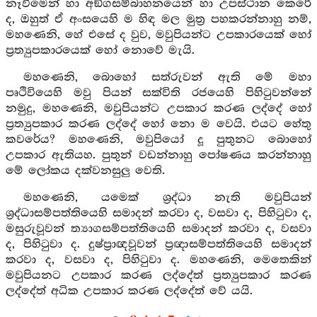
නෑවීමෙන් හා අඞ්ගසම්බාහනයෙන් හා උපස්ථාන කෙරේ
ද, ඔහුත් ඒ අංසයෙහි ම හිඳ මල මුත්‍ර පහකරන්නාහු නම්,
මහණෙනි, හේ එසේ ද වුව, මවුපියන්ට උපකාරයෙක් හෝ
ප්‍රත්‍යුපකාරයෙක් හෝ නොවේ මැයි.
මහණෙනි, බොහෝ සත්රුවන් ඇති මේ මහා
පෘථිවියෙහි මවු පියන් සක්විති රජයෙහි පිහිටුවන්නේ
නමුදු, මහණෙනි, මවුපියන්ට උපකාර කරණ ලද්දේ හෝ
ප්‍රත්‍යුපකාර කරණ ලද්දේ හෝ නො ම වෙයි. එයට හේතු
කවරේය? මහණෙනි, මවුපියෝ දූ පුතුනට බොහෝ
උපකාර ඇතියහ. පුතුන් වඩන්නාහු පෝෂණය කරන්නාහු
මේ ලෝකය දක්වනසුලු වෙති.
මහණෙනි, යමෙක් ශ්‍රද්ධා නැති මවුපියන්
ශ්‍රද්ධාසම්පත්තියෙහි සමාදන් කරවා ද, වසවා ද, පිහිටුවා ද,
මසුරුවූවන් ත්‍යාගසම්පත්තියෙහි සමාදන් කරවා ද, වසවා
ද, පිහිටුවා ද. දුෂ‍්ප්‍රාඥවූවන් ප්‍රඥාසම්පත්තියෙහි සමාදන්
කරවා ද, වසවා ද, පිහිටුවා ද. මහණෙනි, මෙතෙකින්
මවුපියනට උපකාර කරණ ලද්දේත් ප්‍රත්‍යුපකාර කරණ
ලද්දේත් අධික උපකාර කරණ ලද්දේත් වේ යයි.