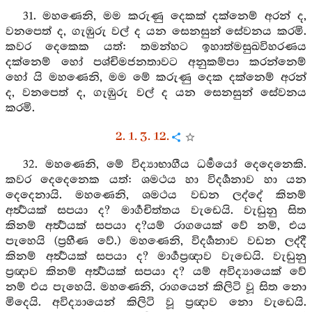
31. මහණෙනි, මම කරුණු දෙකක් දක්නෙම් අරන් ද,
වනපෙත් ද, ගැඹුරු වල් ද යන සෙනසුන් සේවනය කරමි.
කවර දෙකෙක යත්: තමන්හට ඉහාත්මසුඛවිහරණය
දක්නෙම් හෝ පශ්චිමජනතාවට අනුකම්පා කරන්නෙම්
හෝ යි මහණෙනි, මම මේ කරුණු දෙක දක්නෙම් අරන්
ද, වනපෙත් ද, ගැඹුරු වල් ද යන සෙනසුන් සේවනය
කරමි.
2. 1. 3. 12.
32. මහණෙනි, මේ විද්‍යාභාගීය ධර්‍මයෝ දෙදෙනෙකි.
කවර දෙදෙනෙක යත්: ශමථය හා විදර්‍ශනාව හා යන
දෙදෙනායි. මහණෙනි, ශමථය වඩන ලද්දේ කිනම්
අර්‍ත්‍ථයක් සපයා ද? මාර්‍ගචිත්තය වැඩෙයි. වැඩුනු සිත
කිනම් අර්‍ත්‍ථයක් සපයා ද?යම් රාගයෙක් වේ නම්, එය
පැහෙයි (ප්‍රහීණ වේ.) මහණෙනි, විදර්‍ශනාව වඩන ලද්දී
කිනම් අර්‍ත්‍ථයක් සපයා ද? මාර්‍ගප්‍රඥාව වැඩෙයි. වැඩුනු
ප්‍රඥාව කිනම් අර්‍ත්‍ථයක් සපයා ද? යම් අවිද්‍යායෙක් වේ
නම් එය පැහෙයි. මහණෙනි, රාගයෙන් කිලිටි වූ සිත නො
මිදෙයි. අවිද්‍යායෙන් කිලිටි වූ ප්‍රඥාව නො වැඩෙයි.