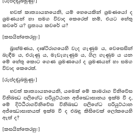
[රුප්දඬුබමුණු:]
භවත් කාත්‍යායනයෙනි, යම් හෙයෙකින් ශ්‍රමණයෝ ද
ශ්‍රමණයන් හා සමග විවාද කෙරෙත් නම්, එයට හේතු
කවරේ ය? ප්‍රත්‍යය කවරේ ය?
[කසයින්තෙරහු:]
බ්‍රාහ්මණය, දෘෂ්ටිරාගයෙහි වැද ගැණුම ය, වෙසෙසින්
බැඳීම ය, එරුණු ය, මැඩැගැණුම ය, ගිල ගැණුම ය යන
මේ හේතු කොට ගෙණ ශ්‍රමණයෝ ද ශ්‍රමණයන් හා සමග
විවාද කෙරෙත්.
[රුප්දඬුබමුණු:]
භවත් කාත්‍යායනයෙනි, යමෙක් මේ කාමරාග විනිවේස
විනිබන්‍ධ පලිගේධ පරියුට්ඨාන අජ්ඣොසානය ඉක්ම වී ද,
මේ දිට්ඨිරාගවිනිවේස විනිබන්‍ධ පලිගේධ පරියුට්ඨාන
අජ්ඣොසානයත් ඉක්ම වී ද එබඳු කිසිවෙක් ලෝකයෙහි
ඇත් ද?
[කසයින්තෙරහු:]