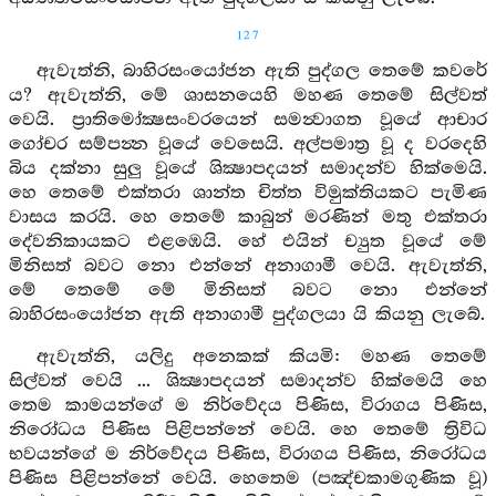
127
ඇවැත්නි, බාහිරසංයෝජන ඇති පුද්ගල තෙමේ කවරේ
ය? ඇවැත්නි, මේ ශාසනයෙහි මහණ තෙමේ සිල්වත්
වෙයි. ප්‍රාතිමෝක්‍ෂසංවරයෙන් සමන්‍වාගත වූයේ ආචාර
ගෝචර සම්‍පන්‍න වූයේ වෙසෙයි. අල්පමාත්‍ර වූ ද වරදෙහි
බිය දක්නා සුලු වූයේ ශික්‍ෂාපදයන් සමාදන්ව හික්මෙයි.
හෙ තෙමේ එක්තරා ශාන්ත චිත්ත විමුක්තියකට පැමිණ
වාසය කරයි. හෙ තෙමේ කාබුන් මරණින් මතු එක්තරා
දේවනිකායකට එළඹෙයි. හේ එයින් ච්‍යුත වූයේ මේ
මිනිසත් බවට නො එන්නේ අනාගාමී වෙයි. ඇවැත්නි,
මේ තෙමේ මේ මිනිසත් බවට නො එන්නේ
බාහිරසංයෝජන ඇති අනාගාමී පුද්ගලයා යි කියනු ලැබේ.
ඇවැත්නි, යලිදු අනෙකක් කියමි: මහණ තෙමේ
සිල්වත් වෙයි ... ශික්‍ෂාපදයන් සමාදන්ව හික්මෙයි හෙ
තෙම කාමයන්ගේ ම නිර්වේදය පිණිස, විරාගය පිණිස,
නිරෝධය පිණිස පිළිපන්නේ වෙයි. හෙ තෙමේ ත්‍රිවිධ
භවයන්ගේ ම නිර්වේදය පිණිස, විරාගය පිණිස, නිරෝධය
පිණිස පිළිපන්නේ වෙයි. හෙතෙම (පඤ්චකාමගුණික වූ)