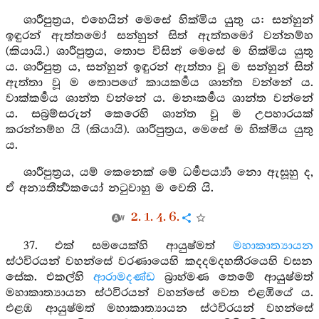
ශාරීපුත්‍රය, එහෙයින් මෙසේ හික්මිය යුතු ය: සන්හුන්
ඉඳුරන් ඇත්තමෝ සන්හුන් සිත් ඇත්තමෝ වන්නම්හ
(කියායි.) ශාරීපුත්‍රය, තොප විසින් මෙසේ ම හික්මිය යුතු
ය. ශාරීපුත්‍ර ය, සන්හුන් ඉඳුරන් ඇත්තා වූ ම සන්හුන් සිත්
ඇත්තා වූ ම තොපගේ කායකර්‍මය ශාන්ත වන්නේ ය.
වාක්කර්‍මය ශාන්ත වන්නේ ය. මනඃකර්‍මය ශාන්ත වන්නේ
ය. සබ්‍රම්සරුන් කෙරෙහි ශාන්ත වූ ම උපහාරයක්
කරන්නම්හ යි (කියායි). ශාරීපුත්‍රය, මෙසේ ම හික්මිය යුතු
ය.
ශාරීපුත්‍රය, යම් කෙනෙක් මේ ධර්‍මපර්‍ය්‍යා නො ඇසූහු ද,
ඒ අන්‍යතීර්‍ත්‍ථකයෝ නටුවාහු ම වෙති යි.
2. 1. 4. 6.
37. එක් සමයෙක්හි ආයුෂ්මත්
මහාකාත්‍යායන
ස්ථවිරයන් වහන්සේ වරණායෙහි කදදමදහතීරයෙහි වසන
සේක. එකල්හි
ආරාමදණ්ඩ
බ්‍රාහ්මණ තෙමේ ආයුෂ්මත්
මහාකාත්‍යායන ස්ථවිරයන් වහන්සේ වෙත එළඹියේ ය.
එළඹ ආයුෂ්මත් මහාකාත්‍යායන ස්ථවිරයන් වහන්සේ