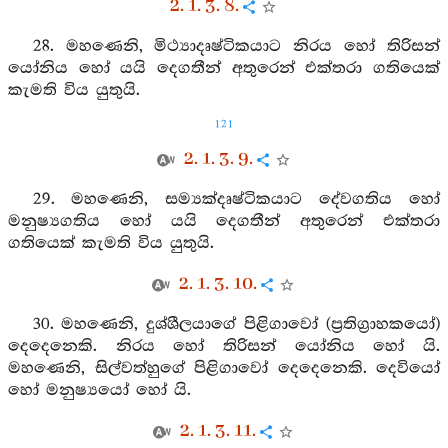
2. 1. 3. 8.
28. මහණෙනි, මිථ්‍යාදෘෂ්ටිකයාට නිරය හෝ තිරිසන්
යෝනිය හෝ යයි දෙගතීන් අතුරෙන් එක්තරා ගතියෙක්
කැමති විය යුතුයි.
121
2. 1. 3. 9.
29. මහණෙනි, සම්‍යක්දෘෂ‍්ටිකයාට දේවගතිය හෝ
මනුෂ්‍යගතිය හෝ යයි දෙගතීන් අතුරෙන් එක්තරා
ගතියෙක් කැමති විය යුතුයි.
2. 1. 3. 10.
30. මහණෙනි, දුශ්ශීලයාගේ පිළිගාවෝ (ප්‍රතිග්‍රාහකයෝ)
දෙදෙනෙකි. නිරය හෝ තිරිසන් යෝනිය හෝ යි.
මහණෙනි, සිල්වත්හුගේ පිළිගාවෝ දෙදෙනෙකි. දෙවියෝ
හෝ මනුෂ්‍යයෝ හෝ යි.
2. 1. 3. 11.