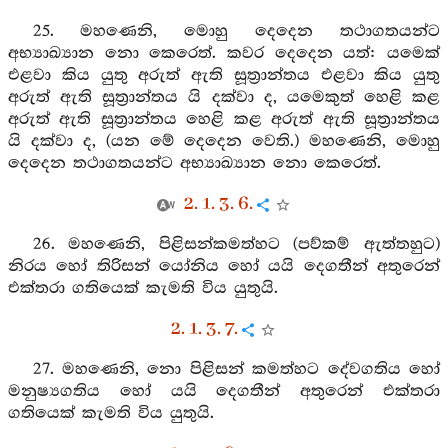
25. මහණෙනි, මොහු දෙදෙන තථාගතයන්ට
අභ්‍යාඛ්‍යාන නො කෙරෙත්. කවර දෙදෙන යත්: යමෙක්
එළවා කිය යුතු අරුත් ඇති සූත්‍රාන්තය එළවා කිය යුතු
අරුත් ඇති සූත්‍රාන්තය යි දක්වා ද, යමෙකුත් හෙළි කළ
අරුත් ඇති සූත්‍රාන්තය හෙළි කළ අරුත් ඇති සූත්‍රාන්තය
යි දක්වා ද, (යන මේ දෙදෙන වෙති.) මහණෙනි, මොහු
දෙදෙන තථාගතයන්ට අභ්‍යාඛ්‍යාන නො කෙරෙත්.
2. 1. 3. 6.
26. මහණෙනි, පිළිසන්කමත්හට (පව්කම් ඇත්තහුට)
නිරය හෝ තිරිසන් යෝනිය හෝ යයි දෙගතීන් අතුරෙන්
එක්තරා ගතියෙක් කැමති විය යුතුයි.
2. 1. 3. 7.
27. මහණෙනි, නො පිළිසන් කමත්හට දේවගතිය හෝ
මනුෂ්‍යගතිය හෝ යයි දෙගතීන් අතුරෙන් එක්තරා
ගතියෙක් කැමති විය යුතුයි.