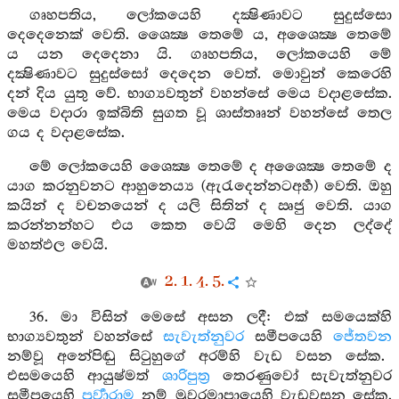
ගෘහපතිය, ලෝකයෙහි දක්‍ෂිණාවට සුදුස්සො
දෙදෙනෙක් වෙති. ශෛක්‍ෂ තෙමේ ය, අශෛක්‍ෂ තෙමේ
ය යන දෙදෙනා යි. ගෘහපතිය, ලෝකයෙහි මේ
දක්‍ෂිණාවට සුදුස්සෝ දෙදෙන වෙත්. මොවුන් කෙරෙහි
දන් දිය යුතු වේ. භාග්‍යවතුන් වහන්සේ මෙය වදාළසේක.
මෙය වදාරා ඉක්බිති සුගත වූ ශාස්තෲන් වහන්සේ තෙල
ගය ද වදාළසේක.
මේ ලෝකයෙහි ශෛක්‍ෂ තෙමේ ද අශෛක්‍ෂ තෙමේ ද
යාග කරනුවනට ආහුනෙය්‍ය (ඇරැදෙන්නටඅර්‍හ) වෙති. ඔහු
කයින් ද වචනයෙන් ද යලි සිතින් ද ඍජු වෙති. යාග
කරන්නන්හට එය කෙත වෙයි මෙහි දෙන ලද්දේ
මහත්ඵල වෙයි.
2. 1. 4. 5.
36. මා විසින් මෙසේ අසන ලදී: එක් සමයෙක්හි
භාග්‍යවතුන් වහන්සේ
සැවැත්නුවර
සමීපයෙහි
ජේතවන
නම්වූ අනේපිඬු සිටුහුගේ අරම්හි වැඩ වසන සේක.
එසමයෙහි ආයුෂ්මත්
ශාරිපුත්‍ර
තෙරණුවෝ සැවැත්නුවර
සමීපයෙහි
පූර්‍වාරාම
නම් මුවරමාපායෙහි වැඩවසන සේක.