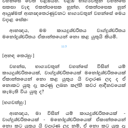
වහන්සේ වෙත එළඹියහ. එළඹ භාග්‍යවතුන් වහන්සේ
සකසා වැඳ එකත්පසෙක හුන්හ. එකත්පසෙක හුන්
ආයුෂ්මත් ආනන්‍දතෙරණුවනට භාග්‍යවතුන් වහන්සේ මෙය
වදාළ සේක:
ආනන්‍දය, මම කායදුශ්චරිතය වාග්දුශ්චරිතය
මනෝදුශ්චරිතය ඒකාන්තයෙන් නො කළ යුතුයි කියමි.
115
[අනඳ තෙරහු:]
වහන්ස, භාග්‍යවතුන් වහන්සේ විසින් යම්
කායදුශ්චරිතයෙක්, වාග්දුශ්චරිතයෙක් මනෝදුශ්චරිතයෙක්
ඒකාන්තයෙන් නො කළ යුතුය යි වදාරණ ලද ද ඒ
නොකට යුතු දැ කරණු ලබන කල්හි කවර ආදීනවයෙක්
කැමැති විය යුතු ද?
[භගවත්හු:]
ආනන්‍දය, මා විසින් යම් කායදුශ්චරිතයෙක් -
වාග්දුශ්චරිතයෙක් - මනෝදුශ්චරිතයෙක් ඒකාන්තයෙන්
නො කට යුතුය යි වදාරණ ලද නම්, ඒ නො කට යුතු දෑ