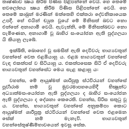
තෘෂ්ණාව ක්‍ෂය කිරීම පිණිස පිළිපන්නේ වෙයි. හෙ තෙමේ
භවලෝභය ක්‍ෂය කිරීම පිණිස පිළිපන්නේ වෙයි. හෙ
තෙමේ කාබුන් මරණින් මත්තෙහි එක්තරා දේවනිකායෙක
උපදී. හේ එයින් ච්‍යුත වූයේ මේ මිනිසත් බවට නො
එන්නේ අනාගාමී වෙයි. ඇවැත්නි, මේ මිනිසත්බවට නො
පැමිණෙන, අනාගාමී වූ බාහිර සංයෝජන ඇති පුද්ගලයා
යි කියනු ලැබේ.
ඉක්බිති, බොහෝ වූ සමසිත් ඇති දෙවිවරු භාග්‍යවතුන්
වහන්සේ වෙත එළඹියාහු ය. එළඹ භාග්‍යවතුන් වහන්සේ
වැඳ එකත්පස් ව සිටියාහු ය. එකත්පසෙක සිටි ඒ දෙවිවරු
භාග්‍යවතුන් වහන්සේට මෙය සැළ කළාහු ය:
වහන්ස, මේ ආයුෂ්මත් ශාරිපුත්‍ර ස්ථවිරයන් වහන්සේ
පූර්‍වාරාම නම් වූ මුවරමාපහයෙහිදී භික්‍ෂූන්ට
අධ්‍යාත්මසංයෝජන ඇති පුද්ගලයා ද බාහිර සංයෝජන
ඇති පුද්ගලයා ද දේශනා කෙරෙති. වහන්ස, පිරිස සතුටු වූ
ය. වහන්ස, භාග්‍යවතුන් වහන්සේ අනුකම්පා කොට
ආයුෂ්මත් ශාරීපුත්‍ර ස්ථවිරයන් වහන්සේ වෙත එළඹෙන
සේක් නම් මැනැවි. භාග්‍යවතුන්
වහන්සේතුෂ‍්ණීම්භාවයෙන් ඉවසූ සේක.