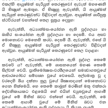
එකල්හි ආයුෂ්මත් සැරියුත් තෙරණුවෝ ඇවැත් මහණෙනි
යි භික්‍ෂූන් ඇමතූහ. ඒ භික්‍ෂූහු ඇවැත්නි, යි ආයුෂ්මත්
සැරියුත් තෙරණුවන්ට පිළිවදන් ඇස්වූහ. ආයුෂ්මත් ශාරීපුත්‍ර
ස්ථවිරයන් වහන්සේ තෙල සූත්‍රය දෙසූහ:
ඇවැත්නි, අධ්‍යාත්මසංයෝජන ඇති පුද්ගලයා හා
බාහිර සංයෝජන ඇති පුද්ගලයා හා දෙසමි. එය අසව
මොනොවට මෙනෙහි කරව. දෙසමි යී. ඇවැත්නි, එසේ යි
ඒ භික්‍ෂූහු ආයුෂ්මත් සැරියුත් තෙරණුවන්ට පිළිවදන්
ඇස්වූහ. ආයුෂ්මත් සැරියුත් තෙරණුවෝ තෙල වදාළහ:
ඇවැත්නි, අධ්‍යාත්මසංයෝජන ඇති පුද්ගල තෙමේ
කවරේ ය? ඇවැත්නි, මේ ශාසනයෙන් මහණ තෙමේ
සිල්වත් වෙයි. ප්‍රාතිමෝක්‍ෂසංවරශීලයෙන් සමන්‍වාගතවූයේ
ආචාරගෝචර සම්‍පන්‍න වූයේ වෙසෙයි. අල්පමාත්‍ර වූ ද
වරදෙහි බිය දක්නා සුලු වූයේ ශික්‍ෂාපදයන් මොනොවට
ගෙන හික්මෙයි. හෙ තෙමේ කාබුන් මරණින් මතු එක්තරා
දේවනිකායකට එළඹෙයි හේ එයින් ච්‍යුතවූයේ ආගාමී
වූයේ මේ මිනිස් බවට එන්නේ වෙයි. ඇවැත්නි, මෙ
තෙමේ ආගාමී වූයේ මේ මිනිස් බවට එන
අධ්‍යාත්මසංයෝජන ඇති පුද්ගලයා යි කියනු ලැබේ.