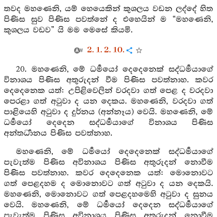
තවද මහණෙනි, යම් හෙයෙකින් කුශලය වඩන ලද්දේ හිත
පිණිස සුව පිණිස පවත්නේ ද එහෙයින් ම “මහණෙනි,
කුශලය වඩව” යි මම මෙසේ කියමි.
2. 1. 2. 10.
20. මහණෙනි, මේ ධර්‍මයෝ දෙදෙනෙක් සද්ධර්‍මයාගේ
විනාශය පිණිස අතුරුදන් වීම පිණිස පවත්නාහ. කවර
දෙදෙනෙක යත්: උපිළිවෙලින් වරදවා ගත් පෙළ ද වරදවා
පෙරළා ගත් අටුවා ද යන දෙකය. මහණෙනි, වරදවා ගත්
පාළියෙහි අටුවා ද දුර්නය (අන්නෑය) වෙයි. මහණෙනි, මේ
ධර්‍මයෝ දෙදෙන සද්ධර්‍මයාගේ විනාශය පිණිස
අන්තර්‍ධානය පිණිස පවත්නාහ.
මහණෙනි, මේ ධර්‍මයෝ දෙදෙනෙක් සද්ධර්‍මයාගේ
පැවැත්ම පිණිස අවිනාශය පිණිස අතුරුදන් නොවීම
පිණිස පවත්නාහ. කවර දෙදෙනෙක යත්: මොනොවට
ගත් පෙළදහම ද මොනොවට ගත් අටුවා ද යන දෙකයි.
මහණෙනි, මොනොවට ගත් පෙළදහමෙහි අටුවා ද සුනය
වෙයි. මහණෙනි, මේ ධර්‍මයෝ දෙදෙන සද්ධර්‍මයාගේ
පැවැත්ම පිණිස අවිනාශය පිණිස අතුරුදන් නොවීම