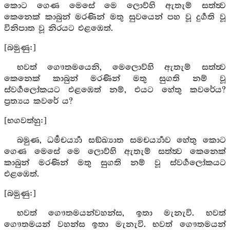
කොට ගෙණ මෙසේ මෙ ලොව්හි ඇතැම් සත්ත්‍ව
කෙනෙක් කාබුන් මරණින් මතු සුවයෙන් පහ වූ දුර්‍ගති වූ
විනිපාත වූ නිරයට එළඹෙත්.
[බමුණු:]
භවත් ගෞතමයෙනි, මෙලොව්හි ඇතැම් සත්ත්‍ව
කෙනෙක් කාබුන් මරණින් මතු සුගති නම් වූ
ස්වර්‍ගලෝකයට එළඹෙත් නම්, එයට හේතු කවරේය?
ප්‍රත්‍යය කවරේ ය?
[භගවත්හු:]
බමුණ, ධර්‍මචර්‍ය්‍යා සඞ්ඛ්‍යාත සමචර්‍ය්‍යාව හේතු කොට
ගෙණ මෙසේ මෙ ලොව්හි ඇතැම් සත්ත්‍ව කෙනෙක්
කාබුන් මරණින් මතු සුගති නම් වූ ස්වර්‍ගලෝකයට
එළඹෙත්.
[බමුණු:]
භවත් ගෞතමයන්වහන්ස, ඉතා මැනැවි. භවත්
ගෞතමයන් වහන්ස ඉතා මැනැවි. භවත් ගෞතමයන්