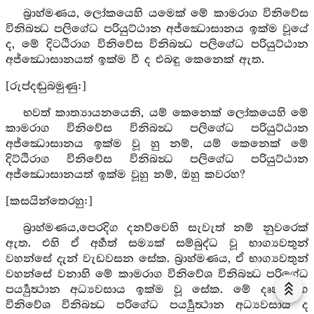
බ්‍රාහ්මණය, ලෝකයෙහි යමෙක් මේ කාමරාග විනිවේස
විනිබන්‍ධ පලිගේධ පරියුට්ඨාන අජ්ඣොසානය ඉක්ම වූයේ
ද, මේ දිටඨිරාග විනිවේස විනිබන්‍ධ පලිගේධ පරියුට්ඨාන
අජ්ඣොසානයත් ඉක්ම වී ද එබඳු කෙනෙක් ඇත.
[රුප්දඬුබමුණු:]
භවත් කාත්‍යායනයෙනි, යම් කෙනෙක් ලෝකයෙහි මේ
කාමරාග විනිවේස විනිබන්‍ධ පලිගේධ පරියුට්ඨාන
අජ්ඣොසානය ඉක්ම වූ හු නම්, යම් කෙනෙක් මේ
දිට්ඨිරාග විනිවේස විනිබන්‍ධ පලිගේධ පරියුට්ඨාන
අජ්ඣොසානයත් ඉක්ම වූහු නම්, ඔහු කවරහ?
[කසයින්තෙරහු:]
බ්‍රාහ්මණය,පෙරදිග දනව්වෙහි සැවැත් නම් නුවරෙක්
ඇත. එහි ඒ අර්‍හත් සම්‍යක් සම්බුද්ධ වූ භාග්‍යවතුන්
වහන්සේ දැන් වැඩවසන සේක. බ්‍රාහ්මණය, ඒ භාග්‍යවතුන්
වහන්සේ වනාහි මේ කාමරාග විනිවේශ විනිබන්‍ධ පරිගේධ
පර්‍ය්‍යුත්‍ථාන අධ්‍යවසාය ඉක්ම වූ සේක. මේ දෘෂ්ටිරාග
විනිවේශ විනිබන්‍ධ පරිගේධ පර්‍ය්‍යුත්‍ථාන අධ්‍යවසාය ද