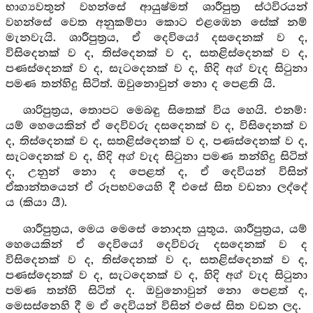
භාග්‍යවතුන් වහන්සේ ආයුෂ්මත් ශාරීපුත්‍ර ස්ථවිරයන්
වහන්සේ වෙත අනුකම්පා කොට එළඹෙන සේක් නම්
මැනවැයි. ශාරීපුත්‍රය, ඒ දෙවියෝ දසදෙනක් ව ද,
විසිදෙනක් ව ද, තිස්දෙනක් ව ද, සතළිස්දෙනක් ව ද,
පණස්දෙනක් ව ද, සැටදෙනක් ව ද, හිදි අග් වැද සිටුනා
පමණ තන්හිදු සිටිත්. ඔවුනොවුන් නො ද පෙළති යි.
ශාරිපුත්‍රය, තොපට මෙබඳු සිතෙක් විය හෙයි. එනම්:
යම් හෙයෙකින් ඒ දෙවිවරු දසදෙනක් ව ද, විසිදෙනක් ව
ද, තිස්දෙනක් ව ද, සතළිස්දෙනක් ව ද, පණස්දෙනක් ව ද,
සැටදෙනක් ව ද, හිදි අග් වැද සිටුනා පමණ තන්හිදු සිටිත්
ද, උනුන් නො ද පෙළත් ද, ඒ දෙවියන් විසින්
ඒකාන්තයෙන් ඒ රූපභවයෙහි දී එසේ සිත වඩනා ලද්දේ
ය (කියා යී).
ශාරීපුත්‍රය, මෙය මෙසේ නොදත යුතුය. ශාරීපුත්‍රය, යම්
හෙයෙකින් ඒ දෙවියෝ දෙවිවරු දසදෙනක් ව ද
විසිදෙනක් ව ද, තිස්දෙනක් ව ද, සතළිස්දෙනක් ව ද,
පණස්දෙනක් ව ද, සැටදෙනක් ව ද, හිදි අග් වැද සිටුනා
පමණ තන්හි සිටිත් ද. ඔවුනොවුන් නො පෙළත් ද,
මෙසස්නෙහි දී ම ඒ දෙවියන් විසින් එසේ සිත වඩන ලද.