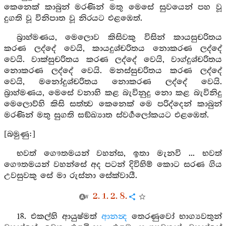
කෙනෙක් කාබුන් මරණින් මතු මෙසේ සුවයෙන් පහ වූ
දුගති වූ විනිපාත වූ නිරයට එළඹෙත්.
බ්‍රාහ්මණය, මෙලොව කිසිවකු විසින් කායසුචරිතය
කරණ ලද්දේ වෙයි, කායදුශ්චරිතය නොකරණ ලද්දේ
වෙයි. වාක්සුචරිතය කරණ ලද්දේ වෙයි, වාග්දුශ්චරිතය
නොකරණ ලද්දේ වෙයි. මනස්සුචරිතය කරණ ලද්දේ
වෙයි, මනෝදුශ්චරිතය නොකරණ ලද්දේ වෙයි.
බ්‍රාහ්මණය, මෙසේ වනාහි කළ බැවිනුදු නො කළ බැවිනිදු
මෙලොව්හි කිසි සත්ත්‍ව කෙනෙක් මෙ පරිද්දෙන් කාබුන්
මරණින් මතු සුගති සඞ්ඛ්‍යාත ස්වර්‍ගලෝකයට එළඹෙත්.
[බමුණු:]
භවත් ගෞතමයන් වහන්ස, ඉතා මැනවි ... භවත්
ගෞතමයන් වහන්සේ අද පටන් දිවිහිම් කොට සරණ ගිය
උවසුවකු සේ මා රුස්නා සේක්වායී.
2. 1. 2. 8.
18. එකල්හි ආයුෂ්මත්
ආනන්‍ද
තෙරණුවෝ භාග්‍යවතුන්