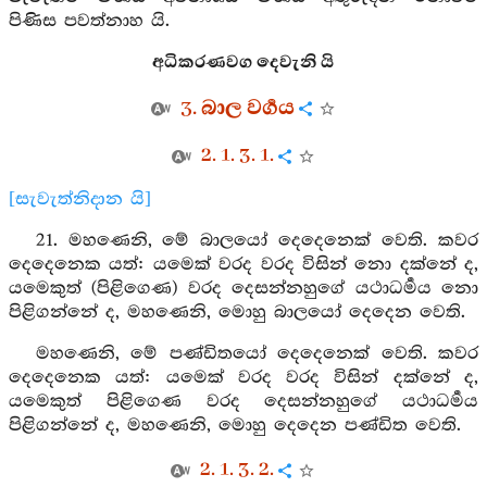
පිණිස පවත්නාහ යි.
අධිකරණවග දෙවැනි යි
3. බාල වර්‍ගය
2. 1. 3. 1.
[සැවැත්නිදාන යි]
21. මහණෙනි, මේ බාලයෝ දෙදෙනෙක් වෙති. කවර
දෙදෙනෙක යත්: යමෙක් වරද වරද විසින් නො දක්නේ ද,
යමෙකුත් (පිළිගෙණ) වරද දෙසන්නහුගේ යථාධර්‍මය නො
පිළිගන්නේ ද, මහණෙනි, මොහු බාලයෝ දෙදෙන වෙති.
මහණෙනි, මේ පණ්ඩිතයෝ දෙදෙනෙක් වෙති. කවර
දෙදෙනෙක යත්: යමෙක් වරද වරද විසින් දක්නේ ද,
යමෙකුත් පිළිගෙණ වරද දෙසන්නහුගේ යථාධර්‍මය
පිළිගන්නේ ද, මහණෙනි, මොහු දෙදෙන පණ්ඩිත වෙති.
2. 1. 3. 2.