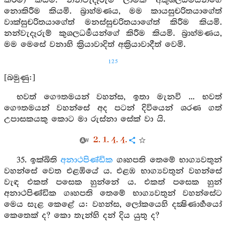
කිරීම) කියමි. නන්වැදෑරුම් ලාමක අකුශලධර්‍මයන්ගේ
නොකිරීම කියමි. බ්‍රාහ්මණය, මම කායසුචරිතයාගේත්
වාක්සුචරිතයාගේත් මනස්සුචරිතයාගේත් කිරීම කියමි.
නන්වැදෑරුම් කුශලධර්‍මයන්ගේ කිරීම කියමි. බ්‍රාහ්මණය,
මම මෙසේ වනාහි ක්‍රියාවාදිත් අක්‍රියාවාදීත් වෙමි.
125
[බමුණු:]
භවත් ගෞතමයන් වහන්ස, ඉතා මැනවි ... භවත්
ගෞතමයන් වහන්සේ අද පටන් දිවියෙන් ශරණ ගත්
උපාසකයකු කොට මා රුස්නා සේක් වා යි.
2. 1. 4. 4.
35. ඉක්බිති
අනාථපිණ්ඩික
ගෘහපති තෙමේ භාග්‍යවතුන්
වහන්සේ වෙත එළඹියේ ය. එළඹ භාග්‍යවතුන් වහන්සේ
වැඳ එකත් පසෙක හුන්නේ ය. එකත් පසෙක හුන්
අනාථපිණ්ඩික ගෘහපති තෙමේ භාග්‍යවතුන් වහන්සේට
මෙය සැළ කෙළේ ය: වහන්ස, ලෝකයෙහි දක්‍ෂිණාර්‍හයෝ
කෙතෙක් ද? කො තැන්හි දන් දිය යුතු ද?