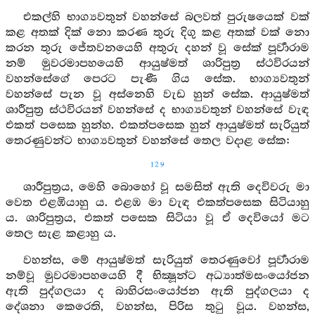
එකල්හි භාග්‍යවතුන් වහන්සේ බලවත් පුරුෂයෙක් වක්
කළ අතක් දික් නො කරණ තුරු දිගු කළ අතක් වක් නො
කරන තුරු ජේතවනයෙහි අතුරු දහන් වූ සේක් පූර්‍වාරාම
නම් මුවරමාපහයෙහි ආයුෂ්මත් ශාරිපුත්‍ර ස්ථවිරයන්
වහන්සේගේ පෙරට පැණී ගිය සේක. භාග්‍යවතුන්
වහන්සේ පැන වූ අස්නෙහි වැඩ හුන් සේක. ආයුෂ්මත්
ශාරීපුත්‍ර ස්ථවිරයන් වහන්සේ ද භාග්‍යවතුන් වහන්සේ වැඳ
එකත් පසෙක හුන්හ. එකත්පසෙක හුන් ආයුෂ්මත් සැරියුත්
තෙරණුවන්ට භාග්‍යවතුන් වහන්සේ තෙල වදාළ සේක:
129
ශාරීපුත්‍රය, මෙහි බොහෝ වූ සමසිත් ඇති දෙවිවරු මා
වෙත එළඹියාහු ය. එළඹ මා වැඳ එකත්පසෙක සිටියාහු
ය. ශාරිපුත්‍රය, එකත් පසෙක සිටියා වූ ඒ දෙවියෝ මට
තෙල සැළ කළාහු ය.
වහන්ස, මේ ආයුෂ්මත් සැරියුත් තෙරණුවෝ පූර්‍වාරාම
නම්වූ මුවරමාපහයෙහි දී භික්‍ෂූන්ට අධ්‍යාත්මසංයෝජන
ඇති පුද්ගලයා ද බාහිරසංයෝජන ඇති පුද්ගලයා ද
දේශනා කෙරෙති, වහන්ස, පිරිස තුටු වූය. වහන්ස,