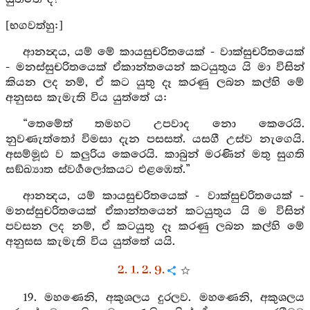
[භගවත්හු:]
ආනන්‍දය, යම් මේ කායසුචරිතයෙක් - වාක්සුචරිතයෙක්
- මනස්සුචරිතයෙක් ඒකාන්තයෙන් කටයුතුය යි මා විසින්
කියන ලද නම්, ඒ කට යුතු දෑ කරණු ලබන කල්හි මේ
අනුසස කැමැති විය යුත්තේ ය:
“තෙමේත් තමහට උපවාද නො කෙරෙයි.
නුවණැත්තෝ විමසා දැන පසසත්. යසගී උස්ව නැගෙයි.
අසම්මූඪ ව කලුරිය කෙරෙයි. කාබුන් මරණින් මතු සුගති
සඞ්ඛ්‍යාත ස්වර්‍ගලෝකයට එළඹෙත්.”
ආනන්‍දය, යම් කායසුචරිතයෙක් - වාක්සුචරිතයෙක් -
මනස්සුචරිතයෙක් ඒකාන්තයෙන් කටයුතුය යි ම විසින්
පවසන ලද නම්, ඒ කටයුතු දෑ කරණු ලබන කල්හි මේ
අනුසස කැමැති විය යුත්තේ යයි.
2. 1. 2. 9.
19. මහණෙනි, අකුශලය දුරලව. මහණෙනි, අකුශලය