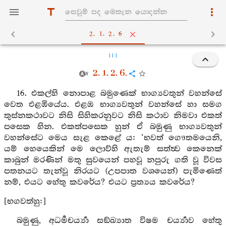
2. 1. 2. 6
111
2. 1. 2. 6.
16. එකල්හි නොපාළ බමුණෙක් භාග්‍යවතුන් වහන්සේ
වෙත එළඹියේය. එළඹ භාග්‍යවතුන් වහන්සේ හා සමග
තුස්නකථාවට නිසි සිහිකරනුවට නිසි කථාව නිමවා එකත්
පසෙක හින. එකත්පසෙක හුන් ඒ බමුණු භාග්‍යවතුන්
වහන්සේට මෙය සැළ කෙළේ ය: ‘භවත් ගෞතමයෙනි,
යම් හෙයෙකින් මෙ ලොව්හි ඇතැම් සත්ත්‍ව කෙනෙක්
කාබුන් මරණින් මතු සුවයෙන් පහවූ නපුරු ගති වූ විවස
පතනයට තැන්වූ නිරයට (උපපාත වශයෙන්) පැමිණෙත්
නම්, එයට හේතු කවරේය? එයට ප්‍රත්‍යය කවරේය?
[භගවත්හු:]
බමුණු, අධර්‍මචර්‍ය්‍යා සඞ්ඛ්‍යාත විෂම චර්‍ය්‍යාව හේතු