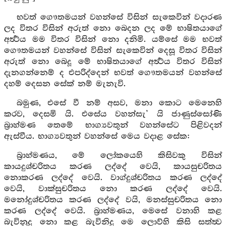
භවත් ගෞතමයන් වහන්සේ විසින් සැකෙවින් වදාරණ
ලද විතර විසින් අරුත් නො බෙදන ලද මේ භාෂිතයාගේ
අර්‍ත්‍ථය මම විතර විසින් නො දනිමි. යම්සේ මම භවත්
ගෞතමයන් වහන්සේ විසින් සැකෙවින් දෙසූ විතර විසින්
අරුත් නො බෙදූ මේ භාෂිතයාගේ අර්‍ත්‍ථය විතර විසින්
දැනගන්නෙම් ද එපරිද්දෙන් භවත් ගෞතමයන් වහන්සේ
දහම් දෙසන සේක් නම් මැනැවි.
බමුණ, එසේ වී නම් අසව, මනා කොට මෙනෙහි
කරව, දෙසමි යි. එසේය වහන්සැ’ යි ජාණුස්සෝණි
බ්‍රාහ්මණ තෙමේ භාග්‍යවතුන් වහන්සේට පිළිවදන්
ඇස්වීය. භාග්‍යවතුන් වහන්සේ මෙය වදාළ සේක:
බ්‍රාහ්මණය, මේ ලෝකයෙහි කිසිවකු විසින්
කායදුශ්චරිතය කරණ ලද්දේ වෙයි, කායසුචරිතය
නොකරණ ලද්දේ වෙයි. වාග්දුශ්චරිතය කරණ ලද්දේ
වෙයි, වාක්සුචරිතය නො කරණ ලද්දේ වෙයි.
මනෝදුශ්චරිතය කරණ ලද්දේ වයි, මනස්සුචරිතය නො
කරණ ලද්දේ වෙයි. බ්‍රාහ්මණය, මෙසේ වනාහි කළ
බැවිනුදු නො කළ බැවිනිදු මෙ ලොව්හි කිසි සත්ත්‍ව