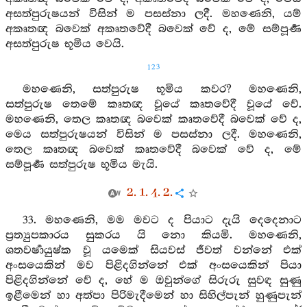
අසත්පුරුෂයන් විසින් ම පසස්නා ලදී. මහණෙනි, යම්
අකෘතඥ බවෙක් අකෘතවේදී බවෙක් වේ ද, මේ සම්පූර්‍ණ
අසත්පුරුෂ භූමිය වෙයි.
123
මහණෙනි, සත්පුරුෂ භූමිය කවර? මහණෙනි,
සත්පුරුෂ තෙමේ කෘතඥ වූයේ කෘතවේදී වූයේ වේ.
මහණෙනි, තෙල කෘතඥ බවෙක් කෘතවේදී බවෙක් වේ ද,
මෙය සත්පුරුෂයන් විසින් ම පසස්නා ලදී. මහණෙනි,
තෙල කෘතඥ බවෙක් කෘතවේදී බවෙක් වේ ද, මේ
සම්පූර්‍ණ සත්පුරුෂ භූමිය මැයි.
2. 1. 4. 2.
33. මහණෙනි, මම මවට ද පියාට දැයි දෙදෙනාට
ප්‍රත්‍යුපකාරය සුකරය යි නො කියමි. මහණෙනි,
ශතවර්‍ෂායුෂ්ක වූ යමෙක් සියවස් ජීවත් වන්නේ එක්
අංසයෙකින් මව පිළිදගින්නේ එක් අංසයෙකින් පියා
පිළිදගින්නේ වේ ද, හේ ම ඔවුන්ගේ සිරුරු සුවඳ සුණු
ඉළීමෙන් හා අත්පා පිරිමැදීමෙන් හා සිහිල්පැන් හුණුපැන්