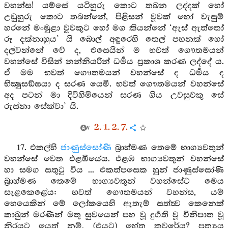
වහන්ස! යම්සේ යටිහුරු කොට තබන ලද්දක් හෝ
උඩුහුරු කොට තබන්නේ, පිළිසන් වූවක් හෝ වැසුම්
හරනේ මංමුළා වූවකුට හෝ මග කියන්නේ ‘ඇස් ඇත්තෝ
රූ දක්නාහුය’ යි බොල් අඳුරෙහි තෙල් පහනක් හෝ
දල්වන්නේ වේ ද, එසෙයින් ම භවත් ගෞතමයන්
වහන්සේ විසින් නන්නියරින් ධර්‍මය ප්‍රකාශ කරණ ලද්දේ ය.
ඒ මම භවත් ගෞතමයන් වහන්සේ ද ධර්‍මය ද
භික්‍ෂුසඞ්ඝයා ද සරණ යෙමි. භවත් ගෞතමයන් වහන්සේ
අද පටන් මා දිවිහිමියෙන් සරණ ගිය උවසුවකු සේ
රුස්නා සේක්වා’ යි.
2. 1. 2. 7.
17. එකල්හි
ජාණුස්සෝණි
බ්‍රාහ්මණ තෙමේ භාග්‍යවතුන්
වහන්සේ වෙත එළඹියේය. එළඹ භාග්‍යවතුන් වහන්සේ
හා සමග සතුටු විය ... එකත්පසෙක හුන් ජාණුස්සෝණි
බ්‍රාහ්මණ තෙමේ භාග්‍යවතුන් වහන්සේට මෙය
සැළකෙළේය: භවත් ගෞතමයන් වහන්ස, යම්
හෙයෙකින් මේ ලෝකයෙහි ඇතැම් සත්ත්‍ව කෙනෙක්
කාබුන් මරණින් මතු සුවයෙන් පහ වූ දුර්‍ගති වූ විනිපාත වූ
නිරයට යෙත් නම්, (එයට) හේතු කවරේය? ප්‍රත්‍යය