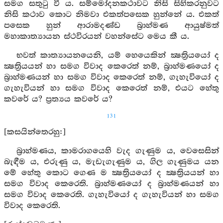
සමග සතුටු වී ය. සම්මෝදනකථාවට නිසි සිහිකරනුවට
නිසි කථාව කොට නිමවා එකත්පසෙක හුන්නේ ය. එකත්
පසෙක හුන් ආරාමදණ්ඩ බ්‍රාහ්මණ ආයුෂ්මත්
මහාකාත්‍යායන ස්ථවිරයන් වහන්සේට මෙය කී ය.
භවත් කාත්‍යායනයෙනි, යම් හෙයෙකින් ක්‍ෂත්‍රියයෝ ද
ක්‍ෂත්‍රියයන් හා සමග විවාද කෙරෙත් නම්, බ්‍රාහ්මණයෝ ද
බ්‍රාහ්මණයන් හා සමග විවාද කෙරෙත් නම්, ගැහැවියෝ ද
ගැහැවියන් හා සමග විවාද කෙරෙත් නම්, එයට හේතු
කවරේ ය? ප්‍රත්‍යය කවරේ ය?
131
[කසයින්තෙරහු:]
බ්‍රාහ්මණය, කාමරාගයෙහි වැද ගැණුම ය, වෙසෙසින්
බැඳීම ය, එරුණු ය, මැඩැගැණුම ය, ගිල ගැණුමය යන
මේ හේතු කොට ගෙණ ම ක්‍ෂත්‍රියයෝ ද ක්‍ෂත්‍රියයන් හා
සමග විවාද කෙරෙති. බ්‍රාහ්මණයෝ ද බ්‍රාහ්මණයන් හා
සමග විවාද කෙරෙති. ගැහැවියෝ ද ගැහැවියන් හා සමග
විවාද කෙරෙති.