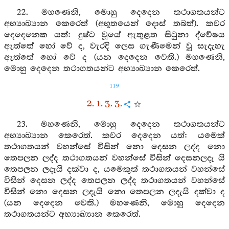
22. මහණෙනි, මොහු දෙදෙන තථාගතයන්ට
අභ්‍යාඛ්‍යාන කෙරෙත් (අභූතයෙන් දොස් තබත්). කවර
දෙදෙනෙක යත්: දුෂ්ට වූයේ ඇතුළත සිටුනා ද්වේෂය
ඇත්තේ හෝ වේ ද, වැරදි ලෙස ගැණීමෙන් වූ සැදැහැ
ඇත්තේ හෝ වේ ද (යන දෙදෙන වෙති.) මහණෙනි,
මොහු දෙදෙන තථාගතයන්ට අභ්‍යාඛ්‍යාන කෙරෙත්.
119
2. 1. 3. 3.
23. මහණෙනි, මොහු දෙදෙන තථාගතයන්ට
අභ්‍යාඛ්‍යාන කෙරෙත්. කවර දෙදෙන යත්: යමෙක්
තථාගතයන් වහන්සේ විසින් නො දෙසන ලද්ද නො
තෙපලන ලද්ද තථාගතයන් වහන්සේ විසින් දෙසනලදැ යි
තෙපලන ලදැයි දක්වා ද, යමෙකුත් තථාගතයන් වහන්සේ
විසින් දෙසන ලද්ද තෙපලන ලද්ද තථාගතයන් වහන්සේ
විසින් නො දෙසන ලදැයි නො තෙපලන ලදැයි දක්වා ද
(යන දෙදෙන වෙති.) මහණෙනි, මොහු දෙදෙන
තථාගතයන්ට අභ්‍යාඛ්‍යාන කෙරෙත්.