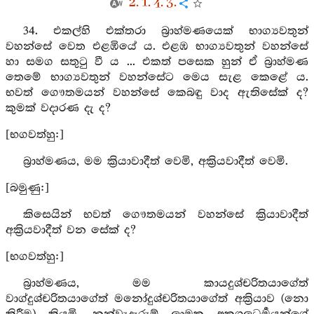
2. 1. 4. 3.
34. එකල්හි එක්තරා බ්‍රාහ්මණයෙක් භාග්‍යවතුන්
වහන්සේ වෙත එළඹියේ ය. එළඹ භාග්‍යවතුන් වහන්සේ
හා සමග සතුටු වී ය ... එකත් පසෙක හුන් ඒ බ්‍රාහ්මණ
තෙමේ භාග්‍යවතුන් වහන්සේට මෙය සැළ කෙළේ ය.
භවත් ගෞතමයන් වහන්සේ කෙබඳු වාද ඇතිසේක් ද?
කුමක් වදාරණ දැ ද?
[භගවත්හු:]
බ්‍රාහ්මණය, මම ක්‍රියාවාදීත් වෙමි, අක්‍රියවාදීත් වෙමි.
[බමුණු:]
කිසෙයින් භවත් ගෞතමයන් වහන්සේ ක්‍රියාවාදීත්
අක්‍රියවාදීත් වන සේක් ද?
[භගවත්හු:]
බ්‍රාහ්මණය, මම කායදුශ්චරිතයාගේත්
වාග්දුශ්චරිතයාගේත් මනෝදුශ්චරිතයාගේත් අක්‍රියාව (නො