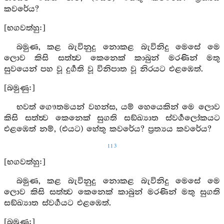
කවරේය?
[භගවත්හු:]
බමුණ, කළ බැවිනුදු නොකළ බැවිනිදු මෙසේ මෙ
ලොව කිසි සත්ත්‍ව කෙනෙක් කාබුන් මරණින් මතු
සුවයෙන් පහ වූ දුර්‍ගති වූ විනිපාත වූ නිරයට එළඹෙත්.
[බමුණු:]
භවත් ගෞතමයන් වහන්ස, යම් හෙයෙකින් මෙ ලොව
කිසි සත්ත්‍ව කෙනෙක් සුගති සඞ්ඛ්‍යාත ස්වර්‍ගලෝකයට
එළඹෙත් නම්, (එයට) හේතු කවරේය? ප්‍රත්‍යය කවරේය?
113
[භගවත්හු:]
බමුණ, කළ බැවිනුදු නොකළ බැවිනිදු මෙසේ මෙ
ලොව කිසි සත්ත්‍ව කෙනෙක් කාබුන් මරණින් මතු සුගති
සඞ්ඛ්‍යාත ස්වර්‍ගයට එළඹෙත්.
[බමුණු:]