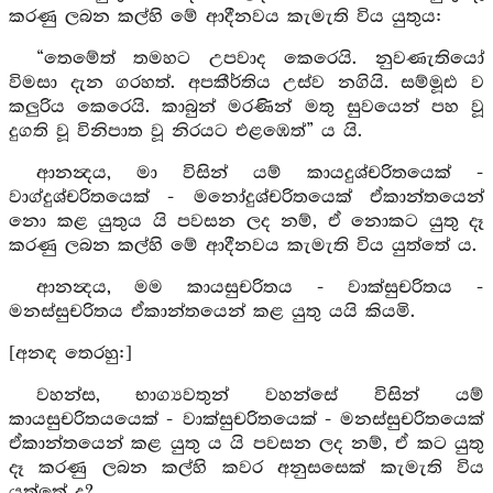
කරණු ලබන කල්හි මේ ආදීනවය කැමැති විය යුතුය:
“තෙමේත් තමහට උපවාද කෙරෙයි. නුවණැතියෝ
විමසා දැන ගරහත්. අපකීර්තිය උස්ව නගියි. සම්මූඪ ව
කලුරිය කෙරෙයි. කාබුන් මරණින් මතු සුවයෙන් පහ වූ
දුගති වූ විනිපාත වූ නිරයට එළඹෙත්” ය යි.
ආනන්‍දය, මා විසින් යම් කායදුශ්චරිතයෙක් -
වාග්දුශ්චරිතයෙක් - මනෝදුශ්චරිතයෙක් ඒකාන්තයෙන්
නො කළ යුතුය යි පවසන ලද නම්, ඒ නොකට යුතු දෑ
කරණු ලබන කල්හි මේ ආදීනවය කැමැති විය යුත්තේ ය.
ආනන්‍දය, මම කායසුචරිතය - වාක්සුචරිතය -
මනස්සුචරිතය ඒකාන්තයෙන් කළ යුතු යයි කියමි.
[අනඳ තෙරහු:]
වහන්ස, භාග්‍යවතුන් වහන්සේ විසින් යම්
කායසුචරිතයයෙක් - වාක්සුචරිතයෙක් - මනස්සුචරිතයෙක්
ඒකාන්තයෙන් කළ යුතු ය යි පවසන ලද නම්, ඒ කට යුතු
දෑ කරණු ලබන කල්හි කවර අනුසසෙක් කැමැති විය
යුත්තේ ද?