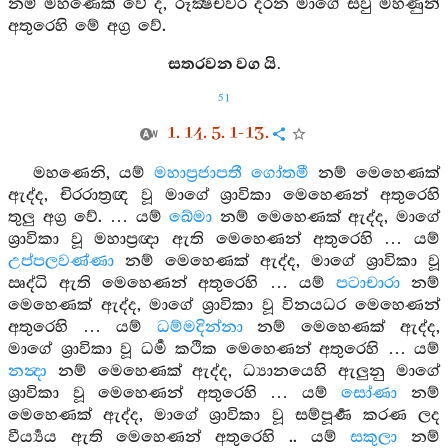
නම් මහණෙක් වේ ද, රූක්‍ෂචීවර දරන මාගේ සවු මහණුන්
අතුරෙහි මේ අග්‍ර වේ.
සතරවන වග යි.
51
1. 14. 5. 1-13.
මහණෙනි, යම්
මහාප්‍රජාපතී ගෝතමී
නම් මෙහෙණක්
ඇද්ද, චිරරාත්‍රඥ වූ මාගේ ශ්‍රාවිකා මෙහෙණන් අතුරෙහි
තුලු අග්‍ර වේ. … යම්
ඛේමා
නම් මෙහෙණක් ඇද්ද, මාගේ
ශ්‍රාවිකා වූ මහාප්‍රඥා ඇති මෙහෙණන් අතුරෙහි … යම්
උප්පලවණ්ණා
නම් මෙහෙණක් ඇද්ද, මාගේ ශ්‍රාවිකා වූ
ඍද්ධි ඇති මෙහෙණන් අතුරෙහි … යම්
පටාචාරා
නම්
මෙහෙණක් ඇද්ද, මාගේ ශ්‍රාවිකා වූ විනයධර මෙහෙණන්
අතුරෙහි … යම්
ධම්මදින්නා
නම් මෙහෙණක් ඇද්ද,
මාගේ ශ්‍රාවිකා වූ ධර්‍ම කථික මෙහෙණන් අතුරෙහි … යම්
නන්‍දා
නම් මෙහෙණක් ඇද්ද, ධ්‍යානයෙහි ඇලුනු මාගේ
ශ්‍රාවිකා වූ මෙහෙණන් අතුරෙහි … යම්
සෝණා
නම්
මෙහෙණක් ඇද්ද, මාගේ ශ්‍රාවිකා වූ සම්පූර්‍ණ කරණ ලද
වීර්‍ය්‍යය ඇති මෙහෙණන් අතුරෙහි .. යම්
සකුලා
නම්