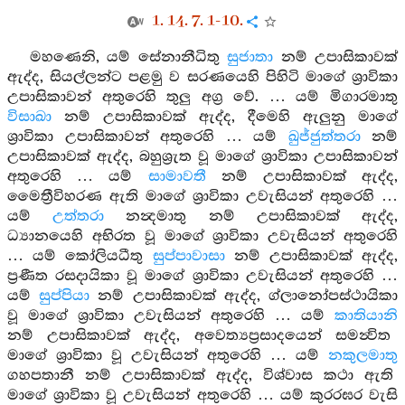
1. 14. 7. 1-10.
මහණෙනි, යම් සේනානීධිතු
සුජාතා
නම් උපාසිකාවක්
ඇද්ද, සියල්ලන්ට පළමු ව සරණයෙහි පිහිටි මාගේ ශ්‍රාවිකා
උපාසිකාවන් අතුරෙහි තුලු අග්‍ර වේ. … යම් මිගාරමාතු
විසාඛා
නම් උපාසිකාවක් ඇද්ද, දීමෙහි ඇලුනු මාගේ
ශ්‍රාවිකා උපාසිකාවන් අතුරෙහි … යම්
ඛුජ්ජුත්තරා
නම්
උපාසිකාවක් ඇද්ද, බහුශ්‍රුත වූ මාගේ ශ්‍රාවිකා උපාසිකාවන්
අතුරෙහි … යම්
සාමාවතී
නම් උපාසිකාවක් ඇද්ද,
මෛත්‍රීවිහරණ ඇති මාගේ ශ්‍රාවිකා උවැසියන් අතුරෙහි …
යම්
උත්තරා
නන්‍දමාතු නම් උපාසිකාවක් ඇද්ද,
ධ්‍යානයෙහි අභිරත වූ මාගේ ශ්‍රාවිකා උවැසියන් අතුරෙහි
… යම් කෝලියධීතු
සුප්පාවාසා
නම් උපාසිකාවක් ඇද්ද,
ප්‍රණීත රසදායිකා වූ මාගේ ශ්‍රාවිකා උවැසියන් අතුරෙහි …
යම්
සුප්පියා
නම් උපාසිකාවක් ඇද්ද, ග්ලානෝපස්ථායිකා
වූ මාගේ ශ්‍රාවිකා උවැසියන් අතුරෙහි … යම්
කාතියානි
නම් උපාසිකාවක් ඇද්ද, අවෙත්‍යප්‍රසාදයෙන් සමන්‍විත
මාගේ ශ්‍රාවිකා වූ උවැසියන් අතුරෙහි … යම්
නකුලමාතු
ගහපතානී නම් උපාසිකාවක් ඇද්ද, විශ්වාස කථා ඇති
මාගේ ශ්‍රාවිකා වූ උවැසියන් අතුරෙහි … යම් කුරරඝර වැසි