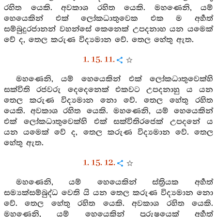
රහිත යෙකි. අවකාශ රහිත යෙකි. මහණෙනි, යම්
හෙයෙකින් එක් ලෝකධාතුවෙක එක ම අර්‍හත්
සම්බුදුරජානන් වහන්සේ කෙනෙක් උපදනාහ යන යමෙක්
වේ ද, තෙල කරුණ විද්‍යමාන වේ. තෙල හේතු ඇත.
1. 15. 11.
මහණෙනි, යම් හෙයෙකින් එක් ලෝකධාතුවෙක්හි
සක්විති රජවරු දෙදෙනෙක් එකවට උපදනාහු ය යන
තෙල කරුණ විද්‍යමාන නො වේ. තෙල හේතු රහිත
යෙකි. අවකාශ රහිත යෙකි. මහණෙනි, යම් හෙයෙකින්
එක් ලෝකධාතුවෙක්හි එක් සක්විතිරජෙක් උපදනේ ය
යන යමෙක් වේ ද, තෙල කරුණ විද්‍යමාන වේ. තෙල
හේතු ඇත.
1. 15. 12.
මහණෙනි, යම් හෙයෙකින් ස්ත්‍රියක අර්‍හත්
සම්‍යක්සම්බුද්ධ වෙති යි යන තෙල කරුණ විද්‍යමාන නො
වේ. තෙල හේතු රහිත යෙකි. අවකාශ රහිත යෙකි.
මහණෙනි, යම් හෙයෙකින් පුරුෂයෙක් අර්‍හත්