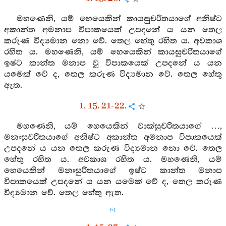
මහණෙනි, යම් හෙයෙකින් කායසුචරිතයාගේ අනිෂ්ට
අකාන්ත අමනාප විපාකයෙක් උපදනේ ය යන තෙල
කරුණ විද්‍යමාන නො වේ. තෙල හේතු රහිත ය. අවකාශ
රහිත ය. මහණෙනි, යම් හෙයෙකින් කායසුචරිතයාගේ
ඉෂ්ට කාන්ත මනාප වූ විපාකයෙක් උපදනේ ය යන
යමෙක් වේ ද, තෙල කරුණ විද්‍යමාන වේ. තෙල හේතු
ඇත.
1. 15. 21-22.
මහණෙනි, යම් හෙයෙකින් වාක්සුචරිතයාගේ …,
මනඃසුචරිතයාගේ අනිෂ්ට අකාන්ත අමනාප විපාකයෙක්
උපදනේ ය යන තෙල කරුණ විද්‍යමාන නො වේ. තෙල
හේතු රහිත ය. අවකාශ රහිත ය. මහණෙනි, යම්
හෙයෙකින් මනඃසුරිතයාගේ ඉෂ්ට කාන්ත මනාප
විපාකයෙක් උපදනේ ය යන යමෙක් වේ ද, තෙල කරුණ
විද්‍යමාන වේ. තෙල හේතු ඇත.
61