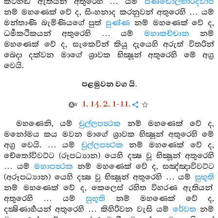
කටහඬ ඇතියන් අතුරෙහි … යම්
පිණ්ඩෝලභාරද්වාජ
නම් මහණෙක් වේ ද, සිංහනාද කරනුවන් අතුරෙහි … යම්
මන්තාණි බැමිණියගේ පුත්
පුණ්ණ
නම් මහණෙක් වේ ද,
ධර්‍මකථිකයන් අතුරෙහි … යම්
මහාකච්චාන
නම්
මහණෙක් වේ ද, සැකෙවින් කියූ දැයෙහි අරුත් විතරින්
බෙදා දක්වන මාගේ ශ්‍රාවක භික්‍ෂූන් අතුරෙහි මේ අග්‍ර
වෙයි.
පළමුවන වග යි.
1. 14. 2. 1-11.
මහණෙනි, යම්
චුල්ලපන්‍ථක
නම් මහණෙක් වේ ද,
මනෝමය කය මවන මාගේ ශ්‍රාවක භික්‍ෂූන් අතුරෙහි මේ
අග්‍ර වෙයි. … යම්
චුල්ලපන්‍ථක
නම් මහණෙක් වේ ද,
චේතෝවිවට්ට (රූපධ්‍යාන) යෙහි දක්‍ෂ වූ භික්‍ෂූන් අතුරෙහි
… යම්
මහාපන්‍ථක
නම් මහණෙක් වේ ද, සඤ්ඤාවිවට්ට
(අරූපධ්‍යාන) යෙහි දක්‍ෂ වූ භික්‍ෂූන් අතුරෙහි … යම්
සුභූති
නම් මහණෙක් වේ ද, කෙලෙස් රහිත විහරණ ඇතියන්
අතුරෙහි … යම්
සුභූති
නම් මහණෙක් වේ ද,
දක්‍ෂිණාර්‍හයන් අතුරෙහි … කිහිරිවන වැසි යම්
රේවත
නම්