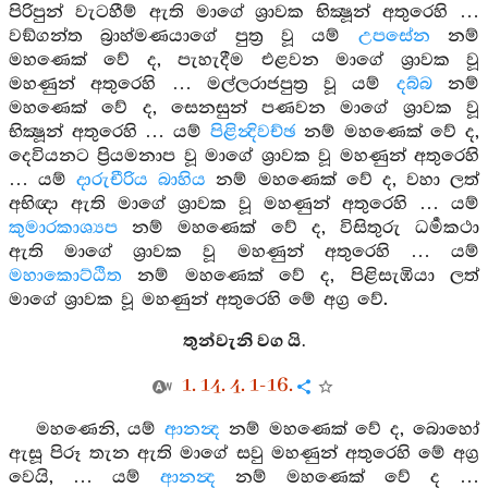
පිරිපුන් වැටහීම් ඇති මාගේ ශ්‍රාවක භික්‍ෂූන් අතුරෙහි …
වඞ්ගන්ත බ්‍රාහ්මණයාගේ පුත්‍ර වූ යම්
උපසේන
නම්
මහණෙක් වේ ද, පැහැදීම එළවන මාගේ ශ්‍රාවක වූ
මහණුන් අතුරෙහි … මල්ලරාජපුත්‍ර වූ යම්
දබ්බ
නම්
මහණෙක් වේ ද, සෙනසුන් පණවන මාගේ ශ්‍රාවක වූ
භික්‍ෂූන් අතුරෙහි … යම්
පිළින්‍දිවච්ඡ
නම් මහණෙක් වේ ද,
දෙවියනට ප්‍රියමනාප වූ මාගේ ශ්‍රාවක වූ මහණුන් අතුරෙහි
… යම්
දාරුචීරිය බාහිය
නම් මහණෙක් වේ ද, වහා ලත්
අභිඥා ඇති මාගේ ශ්‍රාවක වූ මහණුන් අතුරෙහි … යම්
කුමාරකාශ්‍යප
නම් මහණෙක් වේ ද, විසිතුරු ධර්‍මකථා
ඇති මාගේ ශ්‍රාවක වූ මහණුන් අතුරෙහි … යම්
මහාකොට්ඨිත
නම් මහණෙක් වේ ද, පිළිසැඹියා ලත්
මාගේ ශ්‍රාවක වූ මහණුන් අතුරෙහි මේ අග්‍ර වේ.
තුන්වැනි වග යි.
1. 14. 4. 1-16.
මහණෙනි, යම්
ආනන්‍ද
නම් මහණෙක් වේ ද, බොහෝ
ඇසූ පිරූ තැන ඇති මාගේ සවු මහණුන් අතුරෙහි මේ අග්‍ර
වෙයි, … යම්
ආනන්‍ද
නම් මහණෙක් වේ ද …