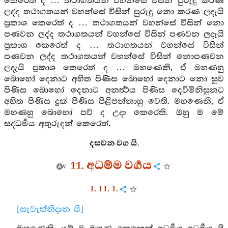
කෙරෙත් ද … තථාගතයන් වහන්සේ විසින් පුරුදු කරණ
ලද්ද තථාගතයන් වහන්සේ විසින් පුරුදු නො කරණ ලදැයි
ප්‍රකාශ කෙරෙත් ද … තථාගතයන් වහන්සේ විසින් නො
පණවන ලද්ද තථාගතයන් වහන්සේ විසින් පණවන ලදැයි
ප්‍රකාශ කෙරෙත් ද … තථාගතයන් වහන්සේ විසින්
පණවන ලද්ද තථාගතයන් වහන්සේ විසින් නොපණවන
ලදැයි ප්‍රකාශ කෙරෙත් ද … මහණෙනි, ඒ මහණහු
බොහෝ දෙනාට අහිත පිණිස බොහෝ දෙනාට නො සුව
පිණිස බොහෝ දෙනාට අනර්‍ත්‍ථය පිණිස දෙවිමිනිසුනට
අහිත පිණිස දුක් පිණිස පිළිපන්නාහු වෙති. මහණෙනි, ඒ
මහණහු බොහෝ පව් ද උදා කෙරෙති. ඔහු ම මේ
සද්ධර්‍මය අතුරුදන් කෙරෙත්.
දසවන වග යි.
11. අධම්ම වර්‍ගය
1. 11. 1.
[සැවැත්නිදාන යි]