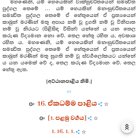
මහණෙනි, යම් හෙයෙකින් වාක්සුචරිතයෙන් සමන්‍විත
පුද්ගල තෙමේ … යම් හෙයකින් මනඃසුචරිතයෙන්
සමන්‍විත පුද්ගල තෙමේ ඒ හේතුයෙන් ඒ ප්‍රත්‍යයෙන්
කාබුන් මරණින් මතු අපාය නම් වූ දුගති නම් වූ විනිපාත
නම් වූ නිරයට (පිළිසිඳ විසින්) යන්නේ ය යන තෙල
කරුණ විද්‍යමාන නො වේ. තෙල හේතු රහිත ය, අවකාශ
රහිත ය. මහණෙනි, යම් හෙයෙකින් මනඃසුචරිතයෙන්
සමන්‍විත පුද්ගල තෙමේ ඒ හේතුයෙන් ඒ ප්‍රත්‍යයෙන්
කාබුන් මරණින් මතු සුගති නම් වූ ස්වර්‍ගලෝකයට යන්නේ
ය යන යමෙක් වේ ද, තෙල කරුණ විද්‍යමාන වේ. තෙල
හේතු ඇත.
[අට්ඨානපාළිය නිමි.]
63
16. ඒකධම්ම පාළිය
[1. පළමු වර්‍ගය]
1. 16. 1. 1.