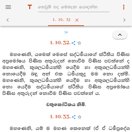
1. 10. 32
39
1. 10. 32.
මහණෙනි, යමෙක් මෙසේ සද්ධර්‍මයාගේ ස්ථිතිය පිණිස
අප්‍රමෝෂය පිණිස අතුරුදන් නොවීම පිණිස පවත්නේ ද
මහණෙනි, කුශලධර්‍මයන්හි යෙදීම හා අකුශලධර්‍මයන්හි
නොයෙදීම බඳු අන් එක ධර්‍මයකුදු මම නො දක්මි.
මහණෙනි, කුශලධර්‍මයන්හි යෙදීම හා අකුශලධර්‍මයන්හි
නො යෙදීම සද්ධර්‍මයාගේ ස්ථිතිය පිණිස අප්‍රමෝෂය
පිණිස අතුරුදන් නොවීම පිණිස පවත්නේ ය.
චතුකෝටිකය නිමි.
1. 10. 33.
මහණෙනි, යම් ම මහණ කෙනෙක් (ඒ ඒ ධර්‍මප්‍රදේශ