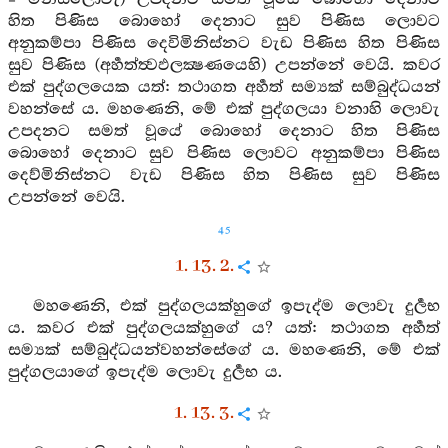
හිත පිණිස බොහෝ දෙනාට සුව පිණිස ලොවට
අනුකම්පා පිණිස දෙවිමිනිස්නට වැඩ පිණිස හිත පිණිස
සුව පිණිස (අර්‍හත්ත්‍වඵලක්‍ෂණයෙහි) උපන්නේ වෙයි. කවර
එක් පුද්ගලයෙක යත්: තථාගත අර්‍හත් සම්‍යක් සම්බුද්ධයන්
වහන්සේ ය. මහණෙනි, මේ එක් පුද්ගලයා වනාහි ලොවැ
උපදනට සමත් වූයේ බොහෝ දෙනාට හිත පිණිස
බොහෝ දෙනාට සුව පිණිස ලොවට අනුකම්පා පිණිස
දෙව්මිනිස්නට වැඩ පිණිස හිත පිණිස සුව පිණිස
උපන්නේ වෙයි.
45
1. 13. 2.
මහණෙනි, එක් පුද්ගලයක්හුගේ ඉපැද්ම ලොවැ දුර්‍ලභ
ය. කවර එක් පුද්ගලයක්හුගේ ය? යත්: තථාගත අර්‍හත්
සම්‍යක් සම්බුද්ධයන්වහන්සේගේ ය. මහණෙනි, මේ එක්
පුද්ගලයාගේ ඉපැද්ම ලොවැ දුර්‍ලභ ය.
1. 13. 3.