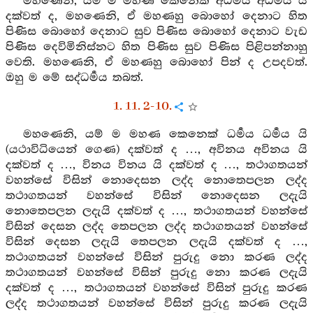
මහණෙනි, යම් ම මහණ කෙනෙක් අධර්‍මය අධර්‍මය යි
දක්වත් ද, මහණෙනි, ඒ මහණහු බොහෝ දෙනාට හිත
පිණිස බොහෝ දෙනාට සුව පිණිස බොහෝ දෙනාට වැඩ
පිණිස දෙවිමිනිස්නට හිත පිණිස සුව පිණිස පිළිපන්නාහු
වෙති. මහණෙනි, ඒ මහණහු බොහෝ පින් ද උපදවත්.
ඔහු ම මේ සද්ධර්‍මය තබත්.
1. 11. 2-10.
මහණෙනි, යම් ම මහණ කෙනෙක් ධර්‍මය ධර්‍මය යි
(යථාවිධියෙන් ගෙණ) දක්වත් ද …, අවිනය අවිනය යි
දක්වත් ද …, විනය විනය යි දක්වත් ද …, තථාගතයන්
වහන්සේ විසින් නොදෙසන ලද්ද නොතෙපලන ලද්ද
තථාගතයන් වහන්සේ විසින් නොදෙසන ලදැයි
නොතෙපලන ලදැයි දක්වත් ද …, තථාගතයන් වහන්සේ
විසින් දෙසන ලද්ද තෙපලන ලද්ද තථාගතයන් වහන්සේ
විසින් දෙසන ලදැයි තෙපලන ලදැයි දක්වත් ද …,
තථාගතයන් වහන්සේ විසින් පුරුදු නො කරණ ලද්ද
තථාගතයන් වහන්සේ විසින් පුරුදු නො කරණ ලදැයි
දක්වත් ද …, තථාගතයන් වහන්සේ විසින් පුරුදු කරණ
ලද්ද තථාගතයන් වහන්සේ විසින් පුරුදු කරණ ලදැයි