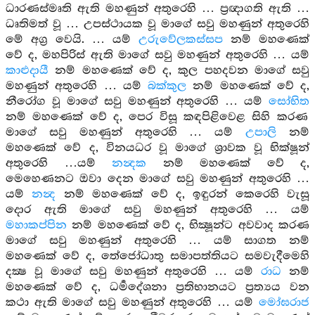
ධාරණස්මෘති ඇති මහණුන් අතුරෙහි … ප්‍රඥාගති ඇති …
ධෘතිමත් වූ … උපස්ථායක වූ මාගේ සවු මහණුන් අතුරෙහි
මේ අග්‍ර වෙයි. … යම්
උරුවේලකස්සප
නම් මහණෙක්
වේ ද, මහපිරිස් ඇති මාගේ සවු මහණුන් අතුරෙහි … යම්
කාළුදායී
නම් මහණෙක් වේ ද, කුල පහදවන මාගේ සවු
මහණුන් අතුරෙහි … යම්
බක්කුල
නම් මහණෙක් වේ ද,
නීරෝග වූ මාගේ සවු මහණුන් අතුරෙහි … යම්
සෝභිත
නම් මහණෙක් වේ ද, පෙර විසූ කඳපිළිවෙළ සිහි කරණ
මාගේ සවු මහණුන් අතුරෙහි … යම්
උපාලි
නම්
මහණෙක් වේ ද, විනයධර වූ මාගේ ශ්‍රාවක වූ භික්ෂූන්
අතුරෙහි …යම්
නන්‍දක
නම් මහණෙක් වේ ද,
මෙහෙණනට ඔවා දෙන මාගේ සවු මහණුන් අතුරෙහි …
යම්
නන්‍ද
නම් මහණෙක් වේ ද, ඉඳුරන් කෙරෙහි වැසූ
දොර ඇති මාගේ සවු මහණුන් අතුරෙහි … යම්
මහාකප්පින
නම් මහණෙක් වේ ද, භික්‍ෂූන්ට අවවාද කරණ
මාගේ සවු මහණුන් අතුරෙහි … යම් සාගත නම්
මහණෙක් වේ ද, තේජෝධාතු සමාපත්තියට සමවැදීමෙහි
දක්‍ෂ වූ මාගේ සවු මහණුන් අතුරෙහි … යම්
රාධ
නම්
මහණෙක් වේ ද, ධර්‍මදේශනා ප්‍රතිභානයට ප්‍රත්‍යය වන
කථා ඇති මාගේ සවු මහණුන් අතුරෙහි … යම්
මෝඝරාජ