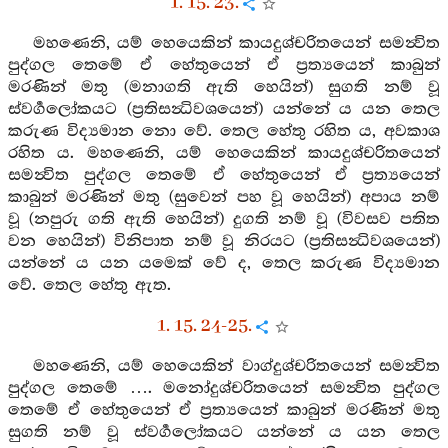
1. 15. 23.
මහණෙනි, යම් හෙයෙකින් කායදුශ්චරිතයෙන් සමන්‍විත
පුද්ගල තෙමේ ඒ හේතුයෙන් ඒ ප්‍රත්‍යයෙන් කාබුන්
මරණින් මතු (මනාගති ඇති හෙයින්) සුගති නම් වූ
ස්වර්‍ගලෝකයට (ප්‍රතිසන්‍ධිවශයෙන්) යන්නේ ය යන තෙල
කරුණ විද්‍යමාන නො වේ. තෙල හේතු රහිත ය, අවකාශ
රහිත ය. මහණෙනි, යම් හෙයෙකින් කායදුශ්චරිතයෙන්
සමන්‍විත පුද්ගල තෙමේ ඒ හේතුයෙන් ඒ ප්‍රත්‍යයෙන්
කාබුන් මරණින් මතු (සුවෙන් පහ වූ හෙයින්) අපාය නම්
වූ (නපුරු ගති ඇති හෙයින්) දුගති නම් වූ (විවසව පතිත
වන හෙයින්) විනිපාත නම් වූ නිරයට (ප්‍රතිසන්‍ධිවශයෙන්)
යන්නේ ය යන යමෙක් වේ ද, තෙල කරුණ විද්‍යමාන
වේ. තෙල හේතු ඇත.
1. 15. 24-25.
මහණෙනි, යම් හෙයෙකින් වාග්දුශ්චරිතයෙන් සමන්‍විත
පුද්ගල තෙමේ …. මනෝදුශ්චරිතයෙන් සමන්‍විත පුද්ගල
තෙමේ ඒ හේතුයෙන් ඒ ප්‍රත්‍යයෙන් කාබුන් මරණින් මතු
සුගති නම් වූ ස්වර්‍ගලෝකයට යන්නේ ය යන තෙල