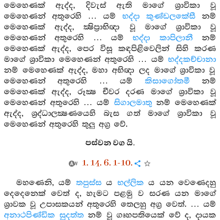
මෙහෙණක් ඇද්ද, දිවැස් ඇති මාගේ ශ්‍රාවිකා වූ
මෙහෙණන් අතුරෙහි … යම්
භද්දා කුණ්ඩලකේසී
නම්
මෙහෙණක් ඇද්ද, ක්‍ෂිප්‍රාභිඥා වූ මාගේ ශ්‍රාවිකා වූ
මෙහෙණන් අතුරෙහි … යම්
භද්දා කාපිලානී
නම්
මෙහෙණක් ඇද්ද, පෙර විසූ කඳපිළිවෙලින් සිහි කරණ
මාගේ ශ්‍රාවිකා මෙහෙණන් අතුරෙහි … යම්
භද්දකච්චානා
නම් මෙහෙණක් ඇද්ද, මහා අභිඥා ලද මාගේ ශ්‍රාවිකා වූ
මෙහෙණන් අතුරෙහි … යම්
කිසාගෝතමී
නම්
මෙහෙණක් ඇද්ද, රූක්‍ෂ චීවර දරණ මාගේ ශ්‍රාවිකා වූ
මෙහෙණන් අතුරෙහි … යම්
සිගාලමාතු
නම් මෙහෙණක්
ඇද්ද, ශ්‍රද්ධාලක්‍ෂණයෙහි බැස ගත් මාගේ ශ්‍රාවිකා වූ
මෙහෙණන් අතුරෙහි තුලු අග්‍ර වේ.
පස්වන වග යි.
1. 14. 6. 1-10.
මහණෙනි, යම්
තපුස්ස
ය
භල්ලික
ය යන වෙණෙදහු
දෙදෙනෙක් වෙත් ද, හැමට පළමු ව සරණ යන මාගේ
ශ්‍රාවක වූ උපාසකයන් අතුරෙහි තෙලහු අග්‍ර වෙත්. … යම්
අනාථපිණ්ඩික සුදත්ත
නම් වූ ගෘහපතියෙක් වේ ද, දායක