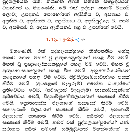
පුද්ගලයෙක යත්: තථාගත අර්‍හත් සම්‍යක් සම්බුද්ධයන්
වහන්සේ ය. මහණෙනි, මේ එක් පුද්ගල තෙමේ වනාහි
ලොවැ උපදනට පොහෝනේ අද්විතීය ව, අසහාය ව,
අප්‍රතිම ව, අප්‍රතිසම ව, අප්‍රතිභාග ව, අප්‍රතිපුද්ගල ව, අසම
ව, අසමසම ව, දෙපා ඇතියනට අග්‍ර ව උපන්නේ වෙයි.
1. 13. 14-25.
මහණෙනි, එක් පුද්ගලයක්හුගේ නිෂ්පත්තිය හේතු
කොට ගෙන මහත් වූ ප්‍රඥාචක්‍ෂුස්හුගේ පහළ වීම වෙයි,
මහත් වූ ප්‍රඥාලෝකයක්හුගේ පහළ වීම වෙයි, මහත් වූ
ප්‍රඥාවභාසයක්හුගේ පහළ වීම වෙයි, අනුත්තරියධර්‍මයන්
සදෙනාගේ පහළ වීම වෙයි, සිවුපිළිසැඹියාවන්ගේ පසක්
කිරීම වෙයි, (අටළොස් වැදෑරුම්) අනේක ධාතුන්ගේ
ප්‍රතිවේධය වෙයි, (අටළොස් වැදෑරුම්) නානාධාතුන්ගේ
ප්‍රතිවේධය වෙයි, විද්‍යාවිමුක්තිඵලයන්ගේ සාක්‍ෂාත් කිරීම
වෙයි, ස්‍රෝතාපත්ති ඵලයාගේ සාක්‍ෂාත් කිරීම වෙයි,
සකෘදාගාමි ඵලයාගේ සාක්‍ෂාත් කිරීම වෙයි, අනාගාමී
ඵලයාගේ සාක්‍ෂාත් කිරීම වෙයි, අර්‍හත්ත්‍ව ඵලයාගේ
සාක්‍ෂාත් කිරීම වෙයි, කවර එක් පුද්ගලයක්හුගේය? යත්:
තථාගත අර්‍හත් සම්‍යක් සම්බුද්ධයන් වහන්සේගේ ය.