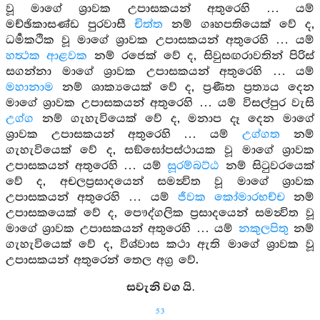
වූ මාගේ ශ්‍රාවක උපාසකයන් අතුරෙහි … යම්
මච්ඡිකාසණ්ඩ පුරවාසී
චිත්ත
නම් ගෘහපතියෙක් වේ ද,
ධර්‍මකථික වූ මාගේ ශ්‍රාවක උපාසකයන් අතුරෙහි … යම්
හත්‍ථක ආළවක
නම් රජෙක් වේ ද, සිවුසඟරාවතින් පිරිස්
සගන්නා මාගේ ශ්‍රාවක උපාසකයන් අතුරෙහි … යම්
මහානාම
නම් ශාක්‍යයෙක් වේ ද, ප්‍රණීත ප්‍රත්‍යය දෙන
මාගේ ශ්‍රාවක උපාසකයන් අතුරෙහි … යම් විසල්පුර වැසි
උග්ග
නම් ගැහැවියෙක් වේ ද, මනාප දෑ දෙන මාගේ
ශ්‍රාවක උපාසකයන් අතුරෙහි … යම්
උග්ගත
නම්
ගැහැවියෙක් වේ ද, සඞ්ඝෝපස්ථායක වූ මාගේ ශ්‍රාවක
උපාසකයන් අතුරෙහි … යම්
සූරම්බට්ඨ
නම් සිටුවරයෙක්
වේ ද, අචලප්‍රසාදයෙන් සමන්‍විත වූ මාගේ ශ්‍රාවක
උපාසකයන් අතුරෙහි … යම්
ජීවක කෝමාරභච්ච
නම්
උපාසකයෙක් වේ ද, පෞද්ගලික ප්‍රසාදයෙන් සමන්‍විත වූ
මාගේ ශ්‍රාවක උපාසකයන් අතුරෙහි … යම්
නකුලපිතු
නම්
ගැහැවියෙක් වේ ද, විශ්වාස කථා ඇති මාගේ ශ්‍රාවක වූ
උපාසකයන් අතුරෙන් තෙල අග්‍ර වේ.
සවැනි වග යි.
53