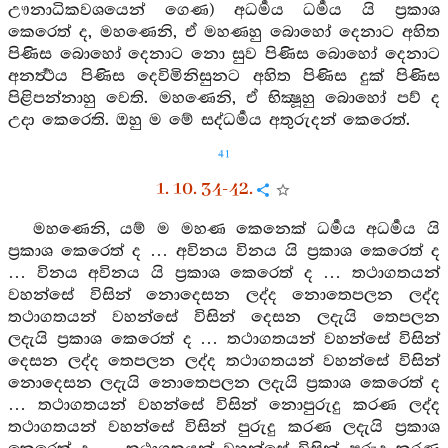
ඌනාධිකවශයෙන් ගෙණ) අධර්‍මය ධර්‍මය යි ප්‍රකාශ
කෙරෙත් ද, මහණෙනි, ඒ මහණහු බොහෝ දෙනාට අහිත
පිණිස බොහෝ දෙනාට නො සුව පිණිස බොහෝ දෙනාට
අනර්‍ත්‍ථය පිණිස දෙවිමිනිසුනට අහිත පිණිස දුක් පිණිස
පිළිපන්නාහු වෙති. මහණෙනි, ඒ භික්‍ෂූහු බොහෝ පව් ද
උදා කෙරෙති. ඔහු ම මේ සද්ධර්‍මය අතුරුදන් කෙරෙත්.
41
1. 10. 34-42.
මහණෙනි, යම් ම මහණ කෙනෙක් ධර්‍මය අධර්‍මය යි
ප්‍රකාශ කෙරෙත් ද … අවිනය විනය යි ප්‍රකාශ කෙරෙත් ද
… විනය අවිනය යි ප්‍රකාශ කෙරෙත් ද … තථාගතයන්
වහන්සේ විසින් නොදෙසන ලද්ද නොතෙපලන ලද්ද
තථාගතයන් වහන්සේ විසින් දෙසන ලදැයි තෙපලන
ලදැයි ප්‍රකාශ කෙරෙත් ද … තථාගතයන් වහන්සේ විසින්
දෙසන ලද්ද තෙපලන ලද්ද තථාගතයන් වහන්සේ විසින්
නොදෙසන ලදැයි නොතෙපලන ලදැයි ප්‍රකාශ කෙරෙත් ද
… තථාගතයන් වහන්සේ විසින් නොපුරුදු කරණ ලද්ද
තථාගතයන් වහන්සේ විසින් පුරුදු කරණ ලදැයි ප්‍රකාශ