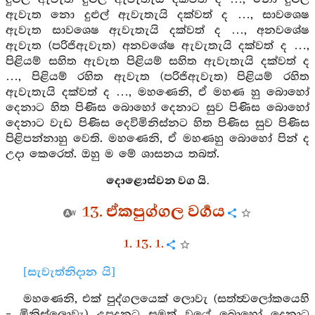
ඇවැත නො දුළුල් ඇවැතැයි දක්වත් ද …, සාවශෙෂ
ඇවැත සාවශෙෂ ඇවැතැයි දක්වත් ද …, අනවශේෂ
ඇවැත (පරිජිඇවැත) අනවශේෂ ඇවැතැයි දක්වත් ද …,
පිළියම් සහිත ඇවැත පිළියම් සහිත ඇවැතැයි දක්වත් ද
…, පිළියම් රහිත ඇවැත (පරිජිඇවැත) පිළියම් රහිත
ඇවැතැයි දක්වත් ද …, මහණෙනි, ඒ මහණ හු බොහෝ
දෙනාට හිත පිණිස බොහෝ දෙනාට සුව පිණිස බොහෝ
දෙනාට වැඩ පිණිස දෙවිමිනිස්නට හිත පිණිස සුව පිණිස
පිළිපන්නාහු වෙති. මහණෙනි, ඒ මහණහු බොහෝ පින් ද
උදා කෙරෙත්. ඔහු ම මේ ශාසනය තබත්.
දොළොස්වන වග යි.
13. ඒකපුග්ගල වර්‍ගය
1. 13. 1.
[සැවැත්නිදාන යි]
මහණෙනි, එක් පුද්ගලයෙක් ලොවැ (සත්ත්‍වලෝකයෙහි
= මිනිස්ලොවැ) උපදනට සමත් වූයේ බොහෝ දෙනාට