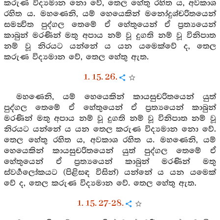
කරුණ විද්‍යමාන නො වේ, තෙල හේතු රහිත ය, අවකාශ
රහිත ය. මහණෙනි, යම් හෙයෙකින් මනෝදුශ්චරිතයෙන්
සමන්‍විත පුද්ගල තෙමේ ඒ හේතුයෙන් ඒ ප්‍රත්‍යයෙන්
කාබුන් මරණින් මතු අපාය නම් වූ දුගති නම් වූ විනිපාත
නම් වූ නිරයට යන්නේ ය යන යමෙක්වේ ද, තෙල
කරුණ විද්‍යමාන වේ, තෙල හේතු ඇත.
1. 15. 26.
මහණෙනි, යම් හෙයෙකින් කායසුචරිතයෙන් යුත්
පුද්ගල තෙමේ ඒ හේතුයෙන් ඒ ප්‍රත්‍යයෙන් කාබුන්
මරණින් මතු අපාය නම් වූ දුගති නම් වූ විනිපාත නම් වූ
නිරයට යන්නේ ය යන තෙල කරුණ විද්‍යමාන නො වේ.
තෙල හේතු රහිත ය, අවකාශ රහිත ය. මහණෙනි, යම්
හෙයෙකින් කායසුචරිතයෙන් යුත් පුද්ගල තෙමේ ඒ
හේතුයෙන් ඒ ප්‍රත්‍යයෙන් කාබුන් මරණින් මතු
ස්වර්‍ගලෝකයට (පිළිසඳ විසින්) යන්නේ ය යන යමෙක්
වේ ද, තෙල කරුණ විද්‍යමාන වේ. තෙල හේතු ඇත.
1. 15. 27-28.