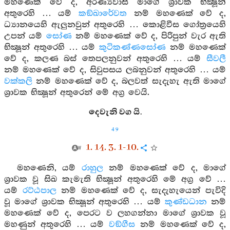
මහණෙක් වේ ද, අරණ්‍යවාසී මාගේ ශ්‍රාවක භික්‍ෂූන්
අතුරෙහි … යම්
කඞ්ඛාරේවත
නම් මහණෙක් වේ ද,
ධ්‍යානයෙහි ඇලුනවුන් අතුරෙහි … කොළිවීස ගෝත්‍රයෙහි
උපන් යම්
සෝණ
නම් මහණෙක් වේ ද, පිරිපුන් වැර ඇති
භික්‍ෂූන් අතුරෙහි … යම්
කුටිකණ්ණසෝණ
නම් මහණෙක්
වේ ද, කලණ බස් තෙපලනුවන් අතුරෙහි … යම්
සීවලී
නම් මහණෙක් වේ ද, සිවුපසය ලබනුවන් අතුරෙහි … යම්
වක්කලි
නම් මහණෙක් වේ ද, බලවත් සැදැහැ ඇති මාගේ
ශ්‍රාවක භික්‍ෂූන් අතුරෙන් මේ අග්‍ර වෙයි.
දෙවැනි වග යි.
49
1. 14. 3. 1-10.
මහණෙනි, යම්
රාහුල
නම් මහණෙක් වේ ද, මාගේ
ශ්‍රාවක වූ සිඛ කැමැති භික්‍ෂූන් අතුරෙහි මේ අග්‍ර වේ …
යම්
රට්ඨපාල
නම් මහණෙක් වේ ද, සැදැහැයෙන් පැවිදි
වූ මාගේ ශ්‍රාවක භික්‍ෂූන් අතුරෙහි … යම්
කුණ්ඩධාන
නම්
මහණෙක් වේ ද, පෙරට ව ලහගන්නා මාගේ ශ්‍රාවක වූ
මහණුන් අතුරෙහි … යම්
වඞ්ගීස
නම් මහණෙක් වේ ද,