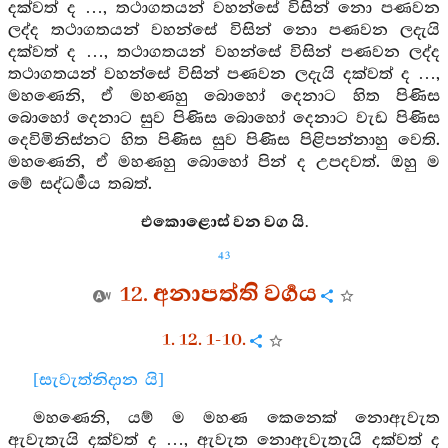
දක්වත් ද …, තථාගතයන් වහන්සේ විසින් නො පණවන
ලද්ද තථාගතයන් වහන්සේ විසින් නො පණවන ලදැයි
දක්වත් ද …, තථාගතයන් වහන්සේ විසින් පණවන ලද්ද
තථාගතයන් වහන්සේ විසින් පණවන ලදැයි දක්වත් ද …,
මහණෙනි, ඒ මහණහු බොහෝ දෙනාට හිත පිණිස
බොහෝ දෙනාට සුව පිණිස බොහෝ දෙනාට වැඩ පිණිස
දෙවිමිනිස්නට හිත පිණිස සුව පිණිස පිළිපන්නාහු වෙති.
මහණෙනි, ඒ මහණහු බොහෝ පින් ද උපදවත්. ඔහු ම
මේ සද්ධර්‍මය තබත්.
එකොළොස් වන වග යි.
43
12. අනාපත්ති වර්‍ගය
1. 12. 1-10.
[සැවැත්නිදාන යි]
මහණෙනි, යම් ම මහණ කෙනෙක් නොඇවැත
ඇවැතැයි දක්වත් ද …, ඇවැත නොඇවැතැයි දක්වත් ද