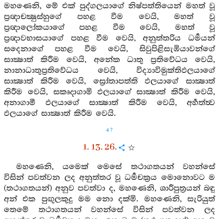
මහණෙනි, මේ එක් පුද්ගලයාගේ නිෂ්පත්තියෙන් මහත් වූ
ප්‍රඥාචක්‍ෂුස්හුගේ පහළ වීම වෙයි, මහත් වූ
ප්‍රඥාලෝකයාගේ පහළ වීම වෙයි, මහත් වූ
ප්‍රඥාවභාසයාගේ පහළ වීම වෙයි, අනුත්තරිය ධර්‍මයන්
සදෙනාගේ පහළ වීම වෙයි, සිවුපිළිසැඹියාවන්ගේ
සාක්‍ෂාත් කිරීම වෙයි, අනේක ධාතු ප්‍රතිවේධය වෙයි,
නානාධාතුප්‍රතිවේධය වෙයි, විද්‍යාවිමුක්තිඵලයාගේ
සාක්‍ෂාත් කිරීම වෙයි, ස්‍රෝතාපත්ති ඵලයාගේ සාක්‍ෂාත්
කිරීම වෙයි, සකෘදාගාමි ඵලයාගේ සාක්‍ෂාත් කිරීම වෙයි,
අනාගාමී ඵලයාගේ සාක්‍ෂාත් කිරීම වෙයි, අර්‍හත්ත්‍ව
ඵලයාගේ සාක්‍ෂාත් කිරීම වෙයි.
47
1. 13. 26.
මහණෙනි, යමෙක් මෙසේ තථාගතයන් වහන්සේ
විසින් පවත්වන ලද අනුත්තර වූ ධර්‍මචක්‍රය මොනොවට ම
(තථාගතයන්) අනුව පවත්වා ද, මහණෙනි, ශාරීපුත්‍රයන් බඳු
අන් එක පුඟුලකුදු මම නො දක්මි. මහණෙනි, සැරියුත්
තෙමේ තථාගතයන් වහන්සේ විසින් පවත්වන ලද