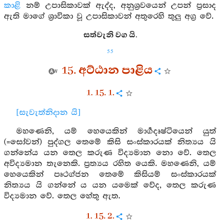
කාළි
නම් උපාසිකාවක් ඇද්ද, අනුශ්‍රවයෙන් උපන් ප්‍රසාද
ඇති මාගේ ශ්‍රාවිකා වූ උපාසිකාවන් අතුරෙහි තුලු අග්‍ර වේ.
සත්වැනි වග යි.
55
15. අට්ඨාන පාළිය
1. 15. 1.
[සැවැත්නිදාන යි]
මහණෙනි, යම් හෙයෙකින් මාර්‍ගදෘෂ්ටියෙන් යුත්
(=සෝවන්) පුද්ගල තෙමේ කිසි සංස්කාරයක් නිත්‍යය යි
ගන්නේය යන තෙල කරුණ විද්‍යමාන නො වේ. තෙල
අවිද්‍යමාන තැනෙකි. ප්‍රත්‍යය රහිත යෙකි. මහණෙනි, යම්
හෙයෙකින් පෘථග්ජන තෙමේ කිසියම් සංස්කාරයක්
නිත්‍යය යි ගන්නේ ය යන යමෙක් වේද, තෙල කරුණ
විද්‍යමාන වේ. තෙල හේතු ඇත.
1. 15. 2.