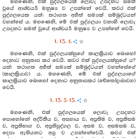
මහණෙනි, එක් පුද්ගලයෙක් ලොවැ උපදනට සමත්
වූයේ ආශ්චර්‍ය්‍ය මනුෂ්‍ය ව උපන්නේ වෙයි. කවර එක්
පුද්ගලයෙක යත්: තථාගත අර්‍හත් සම්‍යක් සම්බුද්ධයන්
වහන්සේ ය. මහණෙනි, මේ එක් පුද්ගලයා වනාහි ලොවැ
උපදනට සමත් වූයේ ආශ්චර්‍ය්‍ය මනුෂ්‍ය ව උපන්නේ වෙයි.
1. 13. 4.
මහණෙනි, එක් පුද්ගලයක්හුගේ කාලක්‍රියාව බොහෝ
දෙනාට අනුතාප කර වෙයි. කවර එක් පුද්ගලයක්හුගේ ය?
යත්: තථාගත අර්‍හත් සම්‍යක් සම්බුද්ධයන් වහන්සේගේ
(කාලක්‍රියාව) ය. මහණෙනි, මේ එක් පුද්ගලයාගේ
කාලක්‍රියාව බොහෝ දෙනාට අනුතාපකර (චේතෝදුඃඛාවහ)
වෙයි.
1. 13. 5-13.
මහණෙනි, එක් පුද්ගලයෙක් ලොවැ උපදනට
පොහෝනේ අද්විතීය ව, අසහාය ව, අප්‍රතිම ව, අප්‍රතිසම
ව, අප්‍රතිභාග ව, අප්‍රතිපුද්ගල ව, අසම ව, අසමසම ව,
දෙපා ඇතියනට අග්‍ර ව උපන්නේවෙයි. කවර එක්