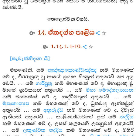
අනුත්තර වූ ධර්‍මචක්‍රය මනා කොට ම (තථාගතයන්) අනු ව
පවත්වයි.
තෙළෙස්වන වගයි.
14. ඒතදග්ග පාළිය
1. 14. 1. 1-10.
[සැවැත්නිදාන යි]
මහණෙනි, යම්
අඤ්ඤාකොණ්ඩඤ්ඤ
නම් මහණෙක්
වේ ද, චිරරාත්‍රඥ වූ මාගේ ශ්‍රාවක භික්‍ෂූන් අතුරෙහි මෙ අග්‍ර
වෙයි. … යම්
ශාරීපුත්‍ර
නම් මහණෙක් වේ ද, මහාප්‍රාඥ වූ
මාගේ ශ්‍රාවකයන් අතුරෙහි … යම්
මහා මෞද්ගල්‍යායන
නම් මහණෙක් වේ ද, ඍද්ධිමතුන් අතුරෙහි … යම්
මහාකාශ්‍යප
නම් මහණෙක් වේ ද, ධුතවාද ඇත්තවුන්
අතුරෙහි … යම්
අනුරුද්ධ
නම් මහණෙක් වේ ද, දිවැස්
ඇතියන් අතුරෙහි … කාළිගෝධාවගේ පුත් යම්
භද්දිය
නම් මහණෙක් වේ ද, උසස් කුලයෙහි උපනුවන් අතුරෙහි
… යම්
ලකුණ්ටක භද්දිය
නම් මහණෙක් වේ ද, මිහිරි