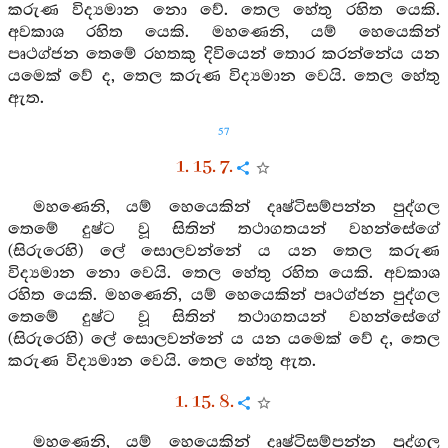
කරුණ විද්‍යමාන නො වේ. තෙල හේතු රහිත යෙකි.
අවකාශ රහිත යෙකි. මහණෙනි, යම් හෙයෙකින්
පෘථග්ජන තෙමේ රහතකු දිවියෙන් තොර කරන්නේය යන
යමෙක් වේ ද, තෙල කරුණ විද්‍යමාන වෙයි. තෙල හේතු
ඇත.
57
1. 15. 7.
මහණෙනි, යම් හෙයෙකින් දෘෂ්ටිසම්පන්න පුද්ගල
තෙමේ දුෂ්ට වූ සිතින් තථාගතයන් වහන්සේගේ
(සිරුරෙහි) ලේ සොලවන්නේ ය යන තෙල කරුණ
විද්‍යමාන නො වෙයි. තෙල හේතු රහිත යෙකි. අවකාශ
රහිත යෙකි. මහණෙනි, යම් හෙයෙකින් පෘථග්ජන පුද්ගල
තෙමේ දුෂ්ට වූ සිතින් තථාගතයන් වහන්සේගේ
(සිරුරෙහි) ලේ සොලවන්නේ ය යන යමෙක් වේ ද, තෙල
කරුණ විද්‍යමාන වෙයි. තෙල හේතු ඇත.
1. 15. 8.
මහණෙනි, යම් හෙයෙකින් දෘෂ්ටිසම්පන්න පුද්ගල