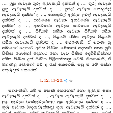
…, ලුහු ඇවැත ගුරු ඇවැතැයි දක්වත් ද …, ගුරු ඇවැත
ලුහු ඇවැතැයි දක්වත් ද …, දුළුල් ඇවැත නොදුළුල්
ඇවැතැයි දක්වත් ද …, නොදුළුල් ඇවැත දුළුල් ඇවැතැයි
දක්වත් ද …, සාවශෙෂ ඇවැත අනවශේෂ ඇවැතැයි
දක්වත් ද …, අනවශේෂ ඇවැත සාවශෙෂ ඇවැතැයි
දක්වත් ද …, පිළියම් සහිත ඇවැත පිළියම් රහිත
ඇවැතැයි දක්වත් ද …, පිළියම් රහිත ඇවැත පිළියම්
සහිත ඇවැතැයි දක්වත් ද …, මහණෙනි, ඒ මහණ හු
බොහෝ දෙනාට අහිත පිණිස බොහෝ දෙනාට නො සුව
පිණිස බොහෝ දෙනාට නො වැඩ පිණිස දෙවිමිනිස්නට
අහිත පිණිස දුක් පිණිස පිළිපන්නාහු වෙති. මහණෙනි, ඒ
මහණහු බොහෝ පව් ද රැස් කෙරෙති. ඔහු ම මේ සස්න
අතුරුදන් කෙරෙත්.
1. 12. 11-20.
මහණෙනි, යම් ම මහණ කෙනෙක් නො ඇවැත නො
ඇවැතැයි දක්වත් ද …, ඇවැත ඇවැතැයි දක්වත් ද …,
ලුහු ඇවැත (පස්ඇවැත්කඳු) ලුහු ඇවැතැයි දක්වත් ද …,
ගුරු ඇවැත (දෙඇවැත්කඳු) ගුරු ඇවැතැයි දක්වත් ද …,
දුළුල් ඇවැත දුළුල් ඇවැතැයි දක්වත් ද …, නො දුළුල්