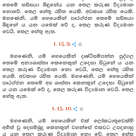
තෙමේ සඞ්ඝයා බිඳුනේය යන තෙල කරුණ විද්‍යමාන
නොවේ. තෙල හේතු රහිත යෙකි. අවකාශ රහිත යෙකි.
මහණෙනි, යම් හෙයෙකින් පෘථග්ජන තෙමේ සඞ්ඝයා
බිඳුනේ ය යන යමෙක් වේ ද, තෙල කරුණ විද්‍යමාන
වෙයි. තෙල හේතු ඇත.
1. 15. 9.
මහණෙනි, යම් හෙයෙකින් දෘෂ්ටිසම්පන්න පුද්ගල
තෙමේ අන්‍යශාස්තෘ කෙනෙකුන් උදෙසා සිටුනේ ය යන
තෙල කරුණ විද්‍යමාන නො වෙයි, තෙල හේතු රහිත
යෙකි. අවකාශ රහිත යෙකි. මහණෙනි, යම් හෙයෙකින්
පෘථග්ජන තෙමේ අන්‍ ශාස්තෘ කෙනකුන් උදෙසා සිටුනේ
ය යන යමෙක් වේ ද, තෙල කරුණ විද්‍යමාන වෙයි. තෙල
හේතු ඇත.
1. 15. 10.
මහණෙනි, යම් හෙයෙකින් එක් ලෝකධාතුවෙක්හි
අර්‍හත් වූ දෙසම්බුදු කෙනකුන් වහන්සේ එකවට උපදනාහු
ය යන තෙල කරුණ විද්‍යමාන නො වේ. තෙල හේතු