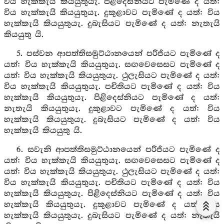
විය හැක්කැයි කියයුතුයැ. පිළිදෙස්නියට පැමිණේ ද යත්:
විය හැක්කැයි කියයුතුයැ. දුකුළාවට පැමිණේ ද යත්: විය
හැක්කැයි කියයුතුයැ. දුබැසියට පැමිණේ ද යත්: නැතැයි
කියයුතු යි.
5. පස්වන ආපත්තිසමුට්ඨානයෙන් පරිජියට පැමිණේ ද
යත්: විය හැක්කැයි කියයුතුයැ. සඟවෙසෙසට පැමිණේ ද
යත්: විය හැක්කැයි කියයුතුයැ. ථුලැසියට පැමිණේ ද යත්:
විය හැක්කැයි කියයුතුයැ. පචිතියට පැමිණේ ද යත්: විය
හැක්කැයි කියයුතුයැ. පිළිදෙස්නියට පැමිණේ ද යත්:
නැතැයි කියයුතුයැ. දුකුළාවට පැමිණේ ද යත්: විය
හැක්කැයි කියයුතුයැ. දුබැසියට පැමිණේ ද යත්: විය
හැක්කැයි කියයුතු යි.
6. සවැනි ආපත්තිසමුට්ඨානයෙන් පරිජියට පැමිණේ ද
යත්: විය හැක්කැයි කියයුතුයැ. සඟවෙසෙසට පැමිණේ ද
යත්: විය හැක්කැයි කියයුතුයැ. ථුලැසියට පැමිණේ ද යත්:
විය හැක්කැයි කියයුතුයැ. පචිතියට පැමිණේ ද යත්: විය
හැක්කැයි කියයුතුයැ. පිළිදෙස්නියට පැමිණේ ද යත්: විය
හැක්කැයි කියයුතුයැ. දුකුළාවට පැමිණේ ද යත්: විය
හැක්කැයි කියයුතුයැ. දුබැසියට පැමිණේ ද යත්: නැතැයි