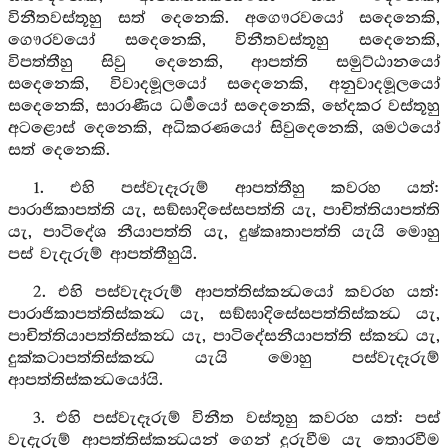
විනීතවස්තූහු සත් දෙනෙකි. අගෞරවයෝ සදෙනෙකි,
ගෞරවයෝ සදෙනෙකි, විනීතවස්තූහු සදෙනෙකි,
විපත්තීහු සිවු දෙනෙකි, ආපත්ති සමුට්ඨානයෝ
සදෙනෙකි, විවාදමූලයෝ සදෙනෙකි, අනුවාදමූලයෝ
සදෙනෙකි, සාරාණීය ධර්‍මයෝ සදෙනෙකි, භේදකර වස්තූහු
අටළොස් දෙනෙකි, අධිකරණයෝ සිවුදෙනෙකි, ශමථයෝ
සත් දෙනෙකි.
1. එහි පස්වැදෑරුම් ආපත්තීහු කවරහ යත්:
පාරාජිකාපත්ති යැ, සඞ්ඝාදිසේසපත්ති යැ, පාචිත්තියාපත්ති
යැ, පාටිදේශ නීයාපත්ති යැ, දුෂ්කෘතාපත්ති යැයි මොහු
පස් වැදැරුම් ආපත්තීහුයි.
2. එහි පස්වැදෑරුම් ආපත්තිස්කන්‍ධයෝ කවරහ යත්:
පාරාජිකාපත්තිස්කන්‍ධ යැ, සඞ්ඝාදිසේසපත්තිස්කන්‍ධ යැ,
පාචිත්තියාපත්තිස්කන්‍ධ යැ, පාටිදේසනීයාපත්ති ස්කන්‍ධ යැ,
දුක්කටාපත්තිස්කන්‍ධ යැයි මොහු පස්වැදෑරුම්
ආපත්තිස්කන්‍ධයෝයි.
3. එහි පස්වැදෑරුම් විනීත වස්තූහු කවරහ යත්: පස්
වැදැරුම් ආපත්තිස්කන්‍ධයන් ගෙන් දුරුවීම යැ තොරවීම