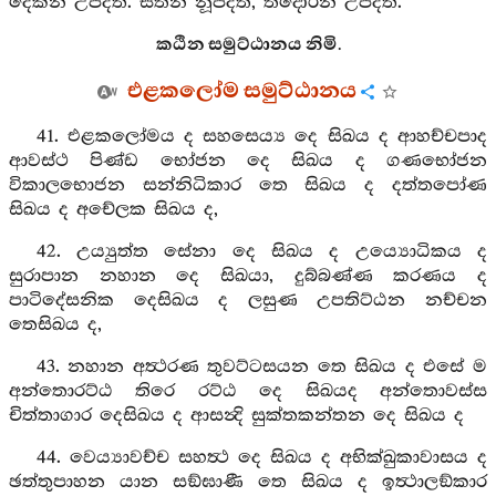
දෙකින් උපදිත්. සිතින් නූපදිති, තිදොරින් උපදිත්.
කඨින සමුට්ඨානය නිමි.
එළකලෝම සමුට්ඨානය
41. එළකලෝමය ද සහසෙය්‍ය දෙ සිඛය ද ආහච්චපාද
ආවස්ථ පිණ්ඩ භෝජන දෙ සිඛය ද ගණභෝජන
විකාලභොජන සන්නිධිකාර තෙ සිඛය ද දත්තපෝණ
සිඛය ද අචේලක සිඛය ද,
42. උය්‍යුත්ත සේනා දෙ සිඛය ද උය්‍යොධිකය ද
සුරාපාන නහාන දෙ සිඛයා, දුබ්බණ්ණ කරණය ද
පාටිදේසනික දෙසිඛය ද ලසුණ උපතිට්ඨන නච්චන
තෙසිඛය ද,
43. නහාන අත්‍ථරණ තුවට්ටසයන තෙ සිඛය ද එසේ ම
අන්තොරට්ඨ තිරෙ රට්ඨ දෙ සිඛයද අන්තොවස්ස
චිත්තාගාර දෙසිඛය ද ආසන්‍දි සුක්තකන්තන දෙ සිඛය ද
44. වෙය්‍යාවච්ච සහත්‍ථ දෙ සිඛය ද අභික්ඛුකාවාසය ද
ඡත්තුපාහන යාන සඞ්ඝාණී තෙ සිඛය ද ඉත්‍ථාලඞ්කාර