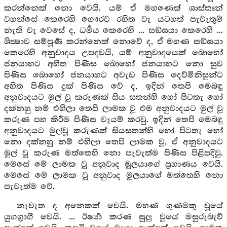
කරන්නෙක් නො වෙයි. යම් ඒ මහණෙක් ශාස්තෘන්
වහන්සේ කෙරෙහි ගෞරව රහිත වැ යටහත් පැවැතුම්
නැති වැ වෙසේ ද, ධර්‍මය කෙරෙහි ... සඞ්ඝයා කෙරෙහි ...
ශික්‍ෂාව සම්පූර්‍ණ කරන්නෙක් නොවේ ද, ඒ මහණ සඞ්ඝයා
කෙරෙහි අනුවාදය උපදවයි, යම් අනුවාදයෙක් බොහෝ
ජනයාහට අහිත පිණිස බොහෝ ජනයාහට නො සුව
පිණිස බොහෝ ජනයාහට අවැඩ පිණිස දෙව්මිනිසුන්ට
අහිත පිණිස දුක් පිණිස වේ ද, ඉදින් තෙපි මෙබඳු
අනුවාදයට මුල් වූ කරුණක් සිය සතන්හි හෝ පිටතැ හෝ
දක්නහු නම් එහිලා තෙපි ලාමක වූ එම අනුවාදයට මුල් වූ
කරුණ පහ කිරීම පිණිස වෑයම් කරවු. ඉදින් තෙපි මෙබඳු
අනුවාදයට මුල්වූ කරුණක් සියසතන්හි හෝ පිටතැ හෝ
නො දක්නහු නම් එහිලා තෙපි ලාමක වූ, ඒ අනුවාදයට
මුල් වූ කරුණ මත්තෙහි නො පැවැත්ම පිණිස පිළිපදිවු.
මෙසේ මේ ලාමක වූ අනුවාද මූලයාගේ ප්‍රහාණය වෙයි.
මෙසේ මේ ලාමක වූ අනුවාද මූලයාගේ මත්තෙහි නො
පැවැත්ම වේ.
නැවැත ද අනෙකක් වෙයි. මහණ ගුණමකු වූයේ
යුගග්‍රාගී වෙයි. ... ඊර්‍ෂ්‍යා කරණ සුලු වූයේ මසුරුබැව්