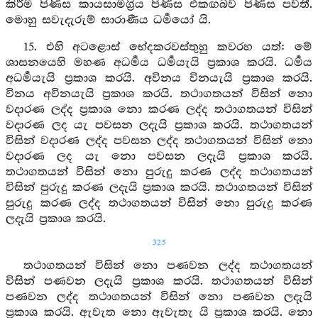
කිරීම පිණිස කායසාමග්‍රිය පිණිස එකඟබව පිණිස පවතී.
මොහු සවැදැරුම් සාරාණීය ධර්‍මයෝ යි.
15. එහි අටළොස් භේදකරවස්තුහු කවරහ යත්: මේ
ශාසනයෙහි මහණ අධර්‍මය ධර්‍මයැයි ප්‍රකාශ කරයි. ධර්‍මය
අධර්‍මයැයි ප්‍රකාශ කරයි. අවිනය විනයැයි ප්‍රකාශ කරයි.
විනය අවිනයැයි ප්‍රකාශ කරයි. තථාගතයන් විසින් නො
වදාරණ ලද්ද ප්‍රකාශ නො කරණ ලද්ද තථාගතයන් විසින්
වදාරණ ලද යැ පවසන ලදැයි ප්‍රකාශ කරයි. තථාගතයන්
විසින් වදාරණ ලද්ද පවසන ලද්ද තථාගතයන් විසින් නො
වදාරණ ලද යැ නො පවසන ලදැයි ප්‍රකාශ කරයි.
තථාගතයන් විසින් නො පුරුදු කරණ ලද්ද තථාගතයන්
විසින් පුරුදු කරණ ලදැයි ප්‍රකාශ කරයි. තථාගතයන් විසින්
පුරුදු කරණ ලද්ද තථාගතයන් විසින් නො පුරුදු කරණ
ලදැයි ප්‍රකාශ කරයි.
325
තථාගතයන් විසින් නො පණවන ලද්ද තථාගතයන්
විසින් පණවන ලදැයි ප්‍රකාශ කරයි. තථාගතයන් විසින්
පණවන ලද්ද තථාගතයන් විසින් නො පණවන ලදැයි
ප්‍රකාශ කරයි. ඇවැත නො ඇවැතැ යි ප්‍රකාශ කරයි. නො