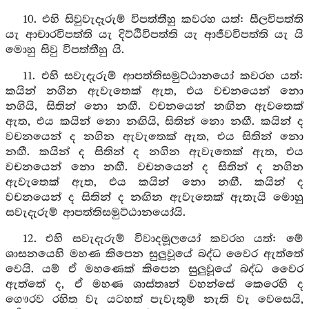
10. එහි සිවුවැදෑරුම් විපත්තීහු කවරහ යත්: සීලවිපත්ති
යැ ආචාරවිපත්ති යැ දිට්ඨිවිපත්ති යැ ආජීවවිපත්ති යැ යි
මොහු සිවු විපත්තීහු යි.
11. එහි සවැදැරුම් ආපත්තිසමුට්ඨානයෝ කවරහ යත්:
කයින් නගින ඇවැතෙක් ඇත, එය වචනයෙන් නො
නගියි, සිතින් නො නඟී. වචනයෙන් නඟින ඇවතෙක්
ඇත, එය කයින් නො නඟියි, සිතින් නො නඟී. කයින් ද
වචනයෙන් ද නගින ඇවැතෙක් ඇත, එය සිතින් නො
නඟී. කයින් ද සිතින් ද නගින ඇවැතෙක් ඇත, එය
වචනයෙන් නො නඟී. වචනයෙන් ද සිතින් ද නගින
ඇවැතෙක් ඇත, එය කයින් නො නඟී. කයින් ද
වචනයෙන් ද සිතින් ද නඟින ඇවැතෙක් ඇතැයි මොහු
සවැදැරුම් ආපත්තිසමුට්ඨානයෝයි.
12. එහි සවැදැරුම් විවාදමූලයෝ කවරහ යත්: මේ
ශාසනයෙහි මහණ කිපෙන සුලුවූයේ බද්ධ වෛර ඇත්තේ
වෙයි. යම් ඒ මහණෙක් කිපෙන සුලුවූයේ බද්ධ වෛර
ඇත්තේ ද, ඒ මහණ ශාස්තෘන් වහන්සේ කෙරෙහි ද
ගෞරව රහිත වැ යටහත් පැවැතුම් නැති වැ වෙසෙයි,