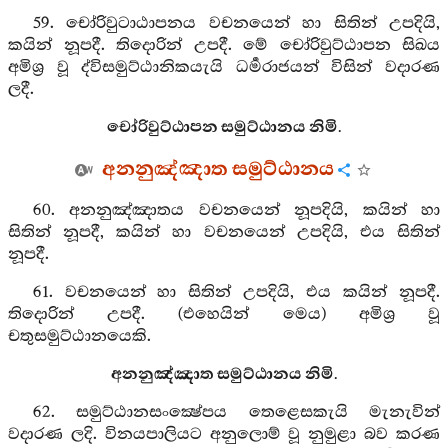
59. චෝරිවුටාඨාපනය වචනයෙන් හා සිතින් උපදියි,
කයින් නූපදී. තිදොරින් උපදී. මේ චෝරිවුට්ඨාපන සිඛය
අමිශ්‍ර වූ ද්විසමුට්ඨානිකයැයි ධර්‍මරාජයන් විසින් වදාරණ
ලදී.
චෝරිවුට්ඨාපන සමුට්ඨානය නිමි.
අනනුඤ්ඤාත සමුට්ඨානය
60. අනනුඤ්ඤාතය වචනයෙන් නූපදියි, කයින් හා
සිතින් නූපදී, කයින් හා වචනයෙන් උපදියි, එය සිතින්
නූපදී.
61. වචනයෙන් හා සිතින් උපදියි, එය කයින් නූපදී.
තිදොරින් උපදී. (එහෙයින් මෙය) අමිශ්‍ර වූ
චතුසමුට්ඨානයෙකි.
අනනුඤ්ඤාත සමුට්ඨානය නිමි.
62. සමුට්ඨානසංක්‍ෂේපය තෙළෙසකැයි මැනැවින්
වදාරණ ලදි. විනයපාලියට අනුලොම් වූ නුමුළා බව කරණ