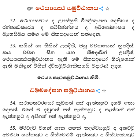
ථෙය්‍යසත්‍ථ සමුට්ඨානය
52. ථෙය්‍යසත්‍ථය ද උපස්සුති විඤ්ඤාපන දෙසිඛය ද
රත්තන්‍ධකාරය ද පටිච්ඡන්නය ද අබ්භෝකාසය ද
ඛ්‍යුහසිඛය සමග මේ සිකපදයෙන් සත්දෙන,
53. කයින් හා සිතින් උපදිති, ඔහු වචනයෙන් නූපදිත්,
කය වචන සිත යන තිදොරින් උපදිත්,
ථෙය්‍යසත්‍ථසමුට්ඨානය ඇති මේ සිකපදයෝ හිරුගොත්
ඇති මුනිඳුන් විසින් ද්විසමුට්ඨානිකහයි වදාරණ ලදහ.
ථෙය්‍ය සත්‍ථසමුට්ඨානය නිමි.
ධම්මදේසන සමුට්ඨානය
54. තථාගතවරයෝ කුඩගත් අත් ඇත්තහුට දහම් නො
දෙසත්. එසේ ම දඬුගත් අත් ඇත්තහුට ද සැත්ගත් අත්
ඇත්තහුට ද අවිගත් අත් ඇත්තහුට ද,
55. මිරිවැඩි වහන් යාන යහන් නැගිටියහුට ද අකවටු
අවුළුවා හුන්නහුට ද හිස්වෙළුම් ඇත්තහුට ද හිස්වැසුවහුට