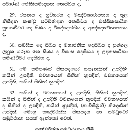
පවාරණ-ජෝතිසමාදහන තෙසිඛය ද,
29. රතනය ද සූචිඝරය ද මඤ්චකාරාපනය ද තූල
නිසීදන කණ්ඩු පටිච්ඡාදන තෙසිඛය ද වස්සිකසාටික
සුගතචීවර දෙ සිඛය ද විඤ්ඤත්තිය ද අඤ්ඤචේතාපනය
ද,
30. සඞ්ඝික දෙ සිඛය ද මහාජනික දෙසිඛය ද පුග්ගල
ලහුක ගරුක තෙ සිඛය ද විඝාස දෙසිඛය ද උදකසාටිකා
සමණචීවර දෙසිඛය ද,
31. මේ සමපණස් සිකපදයෝ සතැනකින් උපදිති:
කයින් උපදිති, වචනයෙන් සිතින් නූපදිත්, වචනයෙන්
උපදිති, කයින් සිතින් නූපදිත්.
32. කයින් ද වචනයෙන් ද උපදිති, සිතින් නූපදිත්,
කයින් ද සිතින් ද උපදිති වචනයෙන් නූපදිත්, වචනයෙන්
ද සිතින් ද උපදිති, කයින් නූපදිත්, (කාවිසිමුනි) තිදොරින්
උපදිත්. මොහු සඤ්චරිත්ත සිකපදය හා සමවූවෝ
සමුට්ඨාන සයක් ඇත්තෝ වෙත්.
සඤ්චරිත්ත සමුට්ඨානය නිමි.