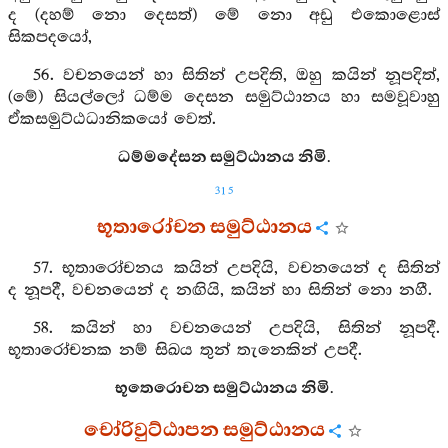
ද (දහම් නො දෙසත්) මේ නො අඩු එකොළොස්
සිකපදයෝ,
56. වචනයෙන් හා සිතින් උපදිති, ඔහු කයින් නූපදිත්,
(මේ) සියල්ලෝ ධම්ම දෙසන සමුට්ඨානය හා සමවූවාහු
ඒකසමුට්ඨධානිකයෝ වෙත්.
ධම්මදේසන සමුට්ඨානය නිමි.
315
භූතාරෝචන සමුට්ඨානය
57. භූතාරෝචනය කයින් උපදියි, වචනයෙන් ද සිතින්
ද නූපදී, වචනයෙන් ද නඟියි, කයින් හා සිතින් නො නගී.
58. කයින් හා වචනයෙන් උපදියි, සිතින් නූපදී.
භූතාරෝචනක නම් සිඛය තුන් තැනෙකින් උපදී.
භූතෙරොචන සමුට්ඨානය නිමි.
චෝරිවුට්ඨාපන සමුට්ඨානය