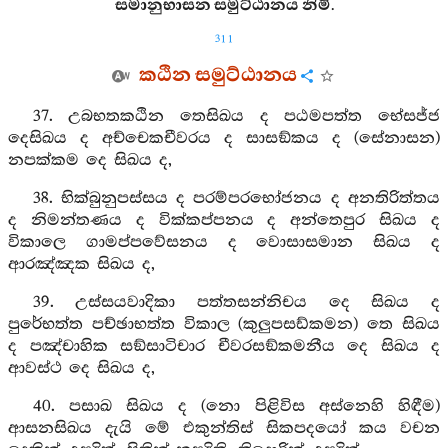
සමානුභාසන සමුට්ඨානය නිමි.
311
කඨින සමුට්ඨානය
37. උබභතකඨින තෙසිඛය ද පඨමපත්ත භේසජ්ජ
දෙසිඛය ද අච්චෙකචීවරය ද සාසඞ්කය ද (සේනාසන)
නපක්කම දෙ සිඛය ද,
38. භික්බුනුපස්සය ද පරම්පරභෝජනය ද අනතිරිත්තය
ද නිමන්තණය ද වික්කප්පනය ද අන්තෙපුර සිඛය ද
විකාලෙ ගාමප්පවේසනය ද වොසාසමාන සිඛය ද
ආරඤ්ඤක සිඛය ද,
39. උස්සයවාදිකා පත්තසන්නිචය දෙ සිඛය ද
පුරේභත්ත පච්ඡාභත්ත විකාල (කුලුපසඩ්කමන) තෙ සිඛය
ද පඤ්චාහික සඞ්සාටිචාර චීවරසඞ්කමනීය දෙ සිඛය ද
ආවස්ථ දෙ සිඛය ද,
40. පසාඛ සිඛය ද (නො පිළිවිස අස්නෙහි හිඳීම)
ආසනසිඛය දැයි මේ එකුන්තිස් සිකපදයෝ කය වචන