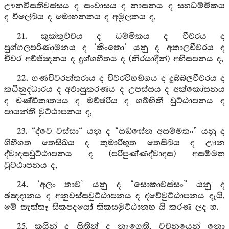
ඌනවිසතිවස්සය ද සංවාසය ද නාසනය ද සහධම්මිකය
ද විලේඛය ද මොහනකය ද අමූලකය ද,
21. කුක්කුච්චය ද ධම්මිකය ද චීවරය ද
පුග්ගලපරිණාමනය ද ‘කිංතො’ යනු ද අකාලචීවරය ද
චීවර අච්ජින්‍දනය ද දුග්ගහීතය ද (නිරයාදීන්) අභිසපනය ද,
22. ගණචීවරන්තරාය ද චීවරවිහඞ්ගය ද දුබ්බලචීවරය ද
කඨිනුද්ධාරය ද අඵාසුකරණය ද උපස්සය ද අක්කෝසනය
ද චණ්ඩීකෘත්‍යය ද මච්ඡරිය ද ගබ්භිනී වුට්ඨාපනය ද
පායන්තී වුට්ඨාපනය ද,
23. “ද්වෙ වස්සා“ යනු ද “සඞ්ඝේන අසම්මතං” යනු ද
ගිහීගත තෙසිඛය ද කුමාරීභූත තෙසිඛය ද ඌන
ද්වාදසවුට්ඨාපනය ද (පරිපුණ්ණද්වාදස) අසම්මත
වුට්ඨාපනය ද,
24. ‘අලං තාව’ යනු ද “සොකාවස්සං” යනු ද
ඡන්‍දදානය ද අනුවස්සවුට්ඨාපනය ද ද්වේවුට්ඨාපනය දැයි,
මේ සැත්තෑ සිකපදයෝ තිකසමුට්ඨානහ යි කරණ ලද හ.
25. කයින් ද සිතින් ද නැගෙති, වචනයෙන් නො