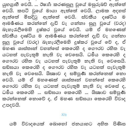
යුභග්‍රාහී වෙයි. ... ඊර්‍ෂ්‍යා කරණසුලු වූයේ මසුරුබව් ඇත්තේ
වෙයි. කපටි වූයේ මායා ඇත්තේ වෙයි. ලාමක අදහස්
ඇත්තේ මිසදිටු ඇත්තේ වෙයි. ස්වකීය දෘෂ්ටිය ම
ආමර්‍ෂණය කරන්නේ දැඩි වැ ගන්නා සුලු වූයේ (වරද)
බැහැරැලීමෙහි දුෂ්කර වූයේ වෙයි. යම් ඒ මහණෙක්
ස්වකීය දෘෂ්ටිය ම ආමර්‍ෂණය කරන්නේ දැඩි වැ ගන්නා
සුලු වූයේ (වරද) බැහැරලීමෙහි දුෂ්කර වූයේ වේ ද, ඒ
මහණ ශාස්තෘන් වහන්සේ කෙරෙහි ද ගෞරව රහිත වැ
යටහත් පැවැතුම් නැති වැ වෙසෙයි. ධර්‍මය කෙරෙහි ද
ගෞරව රහිත වැ යටහත් පැවැතුම් නැති වැ වෙසෙයි.
සඞ්ඝයා කෙරෙහි ද ගෞරව රහිත වැ යටහත් පැවැතුම්
නැති වැ වෙසෙයි. ශික්‍ෂාව ද සම්පූර්‍ණ කරන්නෙක් නො
වෙයි. යම් ඒ මහණෙක් ශාස්තෘන් වහන්සේ කෙරෙහි
ගෞරව රහිත වැ යටහත් පැවැතුම් නැති වැ වෙසේ ද,
ධර්‍මය කෙරෙහි ... සඞ්ඝයා කෙරෙහි ... ශික්‍ෂාව සම්පූර්‍ණ
කරන්නෙක් නොවේ ද, ඒ මහණ සඞ්ඝයා කෙරෙහි විවාද
උපදවයි.
321
යම් විවාදයෙක් බොහෝ ජනයාහට අහිත පිණිස