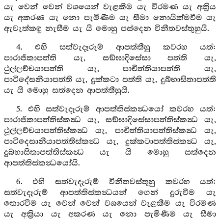
යැ වෙන් වෙන් වශයෙන් වැළකීම යැ විරමණ යැ අක්‍රිය
යැ අකරණ යැ නො පැමිණීම යැ සීමා නොයික්මවීම යැ
ඇවැත්කඳු නැසීම යැ යි මොහු පස්දෙන විනීතවස්තුහුයි.
4. එහි සත්වැදෑරුම් ආපත්තීහු කවරහ යත්:
පාරාජිකාපත්ති යැ, සඞ්ඝාදිසේසා පත්ති යැ,
ථුල්ලච්චයාපත්ති යැ, පාචිත්තියාපත්ති යැ,
පාටිදේසනීයාපත්ති යැ, දුක්කටා පත්ති යැ, දුබ්භාසිතාපත්ති
යැ යි මොහු සත්දෙන ආපත්තීහුයි.
5. එහි සත්වැදෑරුම් ආපත්තිස්කන්‍ධයෝ කවරහ යත්:
පාරාජිකාපත්තිස්කන්‍ධ යැ, සඞ්ඝාදිසේසාපත්තිස්කන්‍ධ යැ,
ථූල්ලච්චයාපත්තිස්කන්‍ධ යැ, පාචිත්තියාපත්තිස්කන්‍ධ යැ,
පාටිදෙසානීයාපත්තිස්කන්‍ධ යැ, දුක්කටාපත්තිස්කන්‍ධ යැ,
දුබ්භාසිතාපත්තිස්කන්‍ධ යැ යි මොහු සත්දෙන
ආපත්තිස්කන්‍ධයෝයි.
6. එහි සත්වැදෑරුම් විනීතවස්තූහු කවරහ යත්:
සත්වැදෑරුම් ආපත්තිස්කන්‍ධයන් ගෙන් දුරුවීම යැ
තොරවීම යැ වෙන් වෙන් වශයෙන් වැළකීම යැ විරමණ
යැ අක්‍රියා යැ අකරණ යැ නො පැමිණීම යැ සීමා