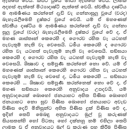
ඇත්තේ වෙයි. කපටි වූයේ මායා ඇත්තේ වෙයි. ලාමක
අදහස් ඇත්තේ මිථ්‍යාදෘෂ්ටි ඇත්තේ වෙයි. ස්වකීය දෘෂ්ටිය
ම ආමර්‍ෂණය කරන්නේ දැඩි වැ ගන්නාසුලු වූයේ (වරද)
බැහැරැලීමෙහි දුෂ්කර වූයේ වෙයි. යම් ඒ මහණෙක්
ස්වකීය දෘෂ්ටිය ම ආමර්‍ෂණය කරන්නේ දැඩි වැ ගන්නා
සුලු වූයේ (වරද) බැහැරැලීමෙහි දුෂ්කර වූයේ වේ ද, ඒ
මහණ ශාස්තෘන් කෙරෙහි ද ගෞරව රහිත වැ යටහත්
පැවැතුම් නැති වැ වෙසෙයි. ධර්‍මය කෙරෙහි ද ගෞරව
රහිත වැ යටහත් පැවැතුම් නැති වැ වෙසෙයි. සඞ්ඝයා
කෙරෙහි ද ගෞරව රහිත වැ යටහත් පැවැතුම් නැති වැ
වෙසෙයි. ශික්‍ෂාව ද සම්පූර්‍ණ කරන්නේ නො වේ. යම් ඒ
මහණෙක් ශාස්තෘන් කෙරෙහි ගෞරව රහිත වැ යටහත්
පැවැතුම් නැති වැ වෙසේ ද, ධර්‍මය කෙරෙහි ... සඞ්ඝයා
කෙරෙහි ... ශික්‍ෂාව සම්පූර්‍ණ කරන්නෙක් නො වේ ද, ඒ
මහණ සඞ්ඝයා කෙරෙහි අනුවාදය උපදවයි, යම්
අනුවාදයෙක් බොහෝ ජනයාහට අහිත පිණිස බොහෝ
ජනයාහට නො සුව පිණිස බොහෝ ජනයාහට අවැඩ
පිණිස දෙවි මිනිසුන්ට අහිත පිණිස දුක් පිණිස වේ ද,
ඉදින් තෙපි මෙබඳු අනුවාදයට මුල් වූ කරුණක්
සියසතන්හි හෝ පිටතැ හෝ දක්නහු නම් එහිලා තෙපි
ලාමක වූ ඒ අනුවාදයට මුල් වූ කරුණ පහ කිරීම පිණිස