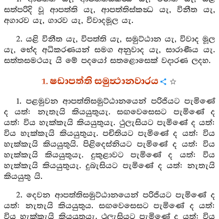
සත්පරිදි වූ ආපත්ති යැ, ආපත්තිස්කන්‍ධ යැ, විනීත යැ,
අගාරව යැ, ගාරව යැ, විවාදමූල යැ.
2. යළි විනීත යැ, විපත්ති යැ, සමුට්ඨාන යැ, විවාද මූල
යැ, භේද අධිකරණයන් සමග අනුවාද යැ, සාරාණීය යැ.
සත්තසමථයැ යි මේ පදයෝ සතළොසෙක් වදාරණ ලදහ.
1. ෂඩාපත්ති සමුත්‍ථානවාරය
1. පළමුවන ආපත්තිසමුට්ඨානයෙන් පරිජියට පැමිණේ
ද යත්: නැතැයි කියයුතුයැ. සඟවෙසෙසට පැමිණේ ද
යත්: විය හැක්කැයි කියයුතුයැ. ථුලැසියට පැමිණේ ද යත්:
විය හැක්කැයි කියයුතුයැ. පචිතියට පැමිණේ ද යත්: විය
හැක්කැයි කියයුතුයි. පිළිදෙස්නියට පැමිණේ ද යත්: විය
හැක්කැයි කියයුතුයැ. දුකුළාවට පැමිණේ ද යත්: විය
හැක්කැයි කියයුතුයැ. දුබැසියට පැමිණේ ද යත්: නැතැයි
කියයුතු යි.
2. දෙවන ආපත්තිසමුට්ඨානයෙන් පරිජියට පැමිණේ ද
යත්: නැතැයි කියයුතුය. සඟවෙසෙසට පැමිණේ ද යත්:
විය හැක්කැයි කියයුතුයැ. ථුලැසියට පැමිණේ ද යත්: විය