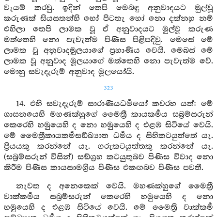
වෑයම් කරවු. ඉදින් තෙපි මෙබඳු අනුවාදයට මුල්වූ
කරුණක් සියසතන්හි හෝ පිටතැ හෝ නො දක්නහු නම්
එහිලා තෙපි ලාමක වූ ඒ අනුවාදයට මුල්වූ කරුණ
මත්තෙහි නො පැවැත්ම පිණිස පිළිපදිවු. මෙසේ මේ
ලාමක වූ අනුවාදමූලයාගේ ප්‍රහාණිය වෙයි. මෙබස් මේ
ලාමක වූ අනුවාද මූලයාගේ මත්තෙහි නො පැවැත්ම වේ.
මොහු සවැදැරුම් අනුවාද මූලයෝයි.
323
14. එහි සවැදැරුම් සාරාණීයධර්‍මයෝ කවරහ යත්: මේ
ශාසනයෙහි මහණක්හුගේ මෛත්‍රී කායකර්‍මය සබ්‍රම්සරුන්
කෙරෙහි හමුයෙහි ද නො හමුයෙහි ද එළඹ සිටියේ වෙයි.
මේ මෛත්‍රීකායකර්‍මසඞ්ඛ්‍යාත ධර්‍මය ද සිහිකටයුත්තේ යැ.
ප්‍රියයකු කරන්නේ යැ. ගරුකටයුත්තකු කරන්නේ යැ.
(සබ්‍රම්සරුන් විසින්) සඞ්ග්‍රහ කටයුතුබව පිණිස විවාද නො
කිරීම පිණිස කායසාමග්‍රිය පිණිස එකඟබව පිණිස පවතී.
නැවත ද අනෙකෙක් වෙයි. මහණක්හුගේ මෛත්‍රී
වාක්කර්‍මය සබ්‍රම්සරුන් කෙරෙහි හමුයෙහි ද නො
හමුයෙහි ද එළඹ සිටියේ වෙයි. මේ මෛත්‍රි වාක්කර්‍ම