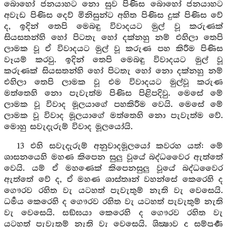
බොහෝ ජනයාහට නො සුව පිණිස බොහෝ ජනයාහට
අවැඩ පිණිස දෙව් මිනිසුන්ට අහිත පිණිස දුක් පිණිස වේ
ද, ඉදින් තෙපි මෙබඳු විවාදයට මුල් වූ කරුණක්
සියසතන්හි හෝ පිටතැ හෝ දක්නහු නම් එහිලා තෙපි
ලාමක වූ ඒ විවාදයට මුල් වූ කරුණ පහ කිරීම පිණිස
වෑයම් කරවු. ඉදින් තෙපි මෙබඳු විවාදයට මුල් වූ
කරුණක් සියසතන්හි හෝ පිටතැ හෝ නො දක්නහු නම්
එහිලා තෙපි ලාමක වූ එම විවාදයට මුල්වූ කරුණ
මත්තෙහි නො පැවැත්ම පිණිස පිළිපදිවු. මෙසේ මේ
ලාමක වූ විවාද මූලයාගේ පහකිරීම වෙයි. මෙසේ මේ
ලාමක වූ විවාද මූලයාගේ මත්තෙහි නො පැවැත්ම වේ.
මොහු සවැදැරුම් විවාද මූලයෝයි.
13 එහි සවැදැරුම් අනුවාදමූලයෝ කවරහ යත්: මේ
ශාසනයෙහි මහණ කිපෙන සුලු වූයේ බද්ධවෛර ඇත්තේ
වෙයි. යම් ඒ මහණෙක් කිපෙනසුලු වූයේ බද්ධවෛර
ඇත්තේ වේ ද, ඒ මහණ ශාස්තෘන් වහන්සේ කෙරෙහි ද
ගෞරව රහිත වැ යටහත් පැවැතුම් නැති වැ වෙසෙයි.
ධර්‍මය කෙරෙහි ද ගෞරව රහිත වැ යටහත් පැවැතුම් නැති
වැ වෙසෙයි. සඞ්ඝයා කෙරෙහි ද ගෞරව රහිත වැ
යටහත් පැවැතුම් නැති වැ වෙසෙයි. ශික්‍ෂාව ද සම්පූර්‍ණ