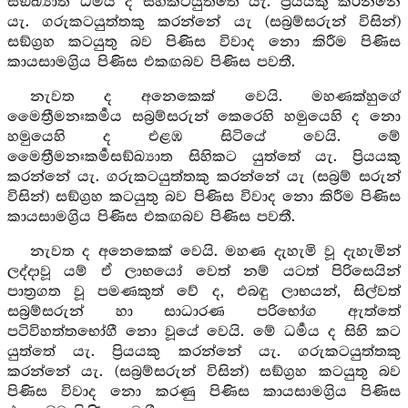
සඞ්ඛ්‍යාත ධර්‍මය ද සිහිකටයුත්තේ යැ. ප්‍රියයකු කරන්නේ
යැ. ගරුකටයුත්තකු කරන්නේ යැ (සබ්‍රම්සරුන් විසින්)
සඞ්ග්‍රහ කටයුතු බව පිණිස විවාද නො කිරීම පිණිස
කායසාමග්‍රිය පිණිස එකඟබව පිණිස පවතී.
නැවත ද අනෙකෙක් වෙයි. මහණක්හුගේ
මෛත්‍රීමනඃකර්‍මය සබ්‍රම්සරුන් කෙරෙහි හමුයෙහි ද නො
හමුයෙහි ද එළඹ සිටියේ වෙයි. මේ
මෛත්‍රීමනඃකර්‍මසඞ්ඛ්‍යාත සිහිකට යුත්තේ යැ. ප්‍රියයකු
කරන්නේ යැ. ගරුකටයුත්තකු කරන්නේ යැ (සබ්‍රම් සරුන්
විසින්) සඞ්ග්‍රහ කටයුතු බව පිණිස විවාද නො කිරීම පිණිස
කායසාමග්‍රිය පිණිස එකඟබව පිණිස පවතී.
නැවත ද අනෙකෙක් වෙයි. මහණ දැහැමි වූ දැහැමින්
ලද්දාවූ යම් ඒ ලාභයෝ වෙත් නම් යටත් පිරිසෙයින්
පාත්‍රගත වූ පමණකුත් වේ ද, එබඳු ලාභයන්, සිල්වත්
සබ්‍රම්සරුන් හා සාධාරණ පරිභෝග ඇත්තේ
පටිවිහත්තභෝගී නො වූයේ වෙයි. මේ ධර්‍මය ද සිහි කට
යුත්තේ යැ. ප්‍රියයකු කරන්නේ යැ. ගරුකටයුත්තකු
කරන්නේ යැ. (සබ්‍රම්සරුන් විසින්) සඞ්ග්‍රහ කටයුතු බව
පිණිස විවාද නො කරණු පිණිස කායසාමග්‍රිය පිණිස