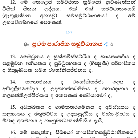
12. මේ තෙළෙස් සමුට්ඨාන ක්‍රමයෝ නුවණැත්තන්
විසින් සිතන ලද්දාහ, එක් එක් සමුට්ඨානයෙහි
(ඇතුළත්වන අන්‍යවූ) සමසමුට්ඨානයෝ ද මේ
උභයවිභඞ්ගයේ පෙණෙත්.
307
ප්‍රථම පාරාජික සමුට්ඨානය
13. මෛථුනය ද සුක්කවිස්සට්ඨිය ද කායසංසර්‍ගය ද
පළමුවන අනියතය ද පුබ්බුපහතය ද (භික්‍ෂුණී) පරිපාචිතය
ද භික්‍ෂුණියක සමග රහෝනිසජ්ජනය ද,
14. සභොජනය ද රහෝනිසජ්ජා දෙක ද
අඞ්ගුලිපතෝදය ද උදකහස්සධම්මය ද පහාරදානය ද
තලසත්තිඋග්ගිරණය ද තෙපණස් සේඛියාවෝ ද,
15. අධක්ඛකය ද ගාමන්තරගමනය ද අවස්සුතය ද
තලඝාතය ද ඡතුමට්ටය ද උදකසුද්ධිය ද වස්සංවුත්‍ථය ද
ඕවාද අගමනය ද නානුබන්‍ධපවත්තිනිය දැයි,
16. මේ සසැත්තෑ සිඛයෝ කායචිත්තසමුට්ඨානිකයෝ