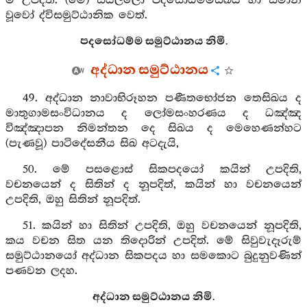
ම උපදිත්. (මේ) සියල්ලෝ පදසෝධම්මසිඛය හා සමාන
වූවෝ ද්විසමුට්ඨානික වෙත්.
පදසෝධම්ම සමුට්ඨානය නිමි.
අද්ධාන සමුට්ඨානය
49. අද්ධාන නාවාභිරූහන පණීතභෝජන තෙසිඛය ද
මාතුගාමසංවිධානය ද ලෝමසංහරණය ද ධඤ්ඤ
විඤ්ඤාපන නිමන්තන දෙ සිඛය ද මෙහෙණන්හට
(පැණවූ) පාටිදේසනීය සිඛ අටදැයි,
50. මේ පසළොස් සිකපදයෝ කයින් උපදිති,
වචනයෙන් ද සිතින් ද නූපදිත්, කයින් හා වචනයෙන්
උපදිති, ඔහු සිතින් නූපදිත්.
51. කයින් හා සිතින් උපදිති, ඔහු වචනයෙන් නූපදිති,
කය වචන සිත යන තිදොරින් උපදිත්. මේ සිවුවැදෑරුම්
සමුට්ඨානයෝ අද්ධාන සිකපදය හා සමකොට බුදුනුවණින්
පණවන ලදහ.
අද්ධාන සමුට්ඨානය නිමි.