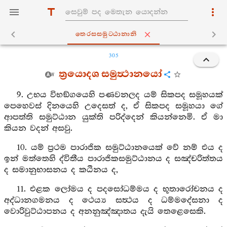
තෙරසසමුට‍්ඨානානි
305
ත්‍රයොදශ සමුත්‍ථානයෝ
9. උභය විභඞ්ගයෙහි පණවනලද යම් සිකපද සමූහයක්
පෙහෙවස් දිනයෙහි උදෙසත් ද, ඒ සිකපද සමූහයා ගේ
ආපත්ති සමුට්ඨාන යුක්ති පරිද්දෙන් කියන්නෙමි. ඒ මා
කියන වදන් අසවු.
10. යම් ප්‍රථම පාරාජික සමුට්ඨානයෙක් වේ නම් එය ද
ඉන් මත්තෙහි ද්විතීය පාරාජිකසමුට්ඨානය ද සඤ්චරිත්තය
ද සමානුභාසනය ද කඨිනය ද,
11. එළක ලෝමය ද පදසෝධම්මය ද භූතාරෝචනය ද
අද්ධානගමනය ද ථෙය්‍ය සත්‍ථය ද ධම්මදේසනා ද
වොරිවුට්ඨාපනය ද අනනුඤ්ඤාතය දැයි තෙළෙසෙකි.