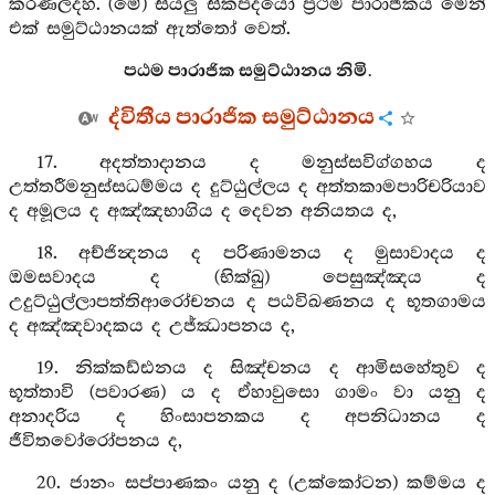
කරණලදහ. (මේ) සියලු සිකපදයෝ ප්‍රථම පාරාජිකය මෙන්
එක් සමුට්ඨානයක් ඇත්තෝ වෙත්.
පඨම පාරාජික සමුට්ඨානය නිමි.
ද්විතීය පාරාජික සමුට්ඨානය
17. අදත්තාදානය ද මනුස්සවිග්ගහය ද
උත්තරීමනුස්සධම්මය ද දුට්ඨුල්ලය ද අත්තකාමපාරිචරියාව
ද අමූලය ද අඤ්ඤභාගිය ද දෙවන අනියතය ද,
18. අච්ජින්‍දනය ද පරිණාමනය ද මුසාවාදය ද
ඔමසවාදය ද (භික්ඛු) පෙසුඤ්ඤය ද
උදුට්ඨුල්ලාපත්තිආරෝචනය ද පඨවිඛණනය ද භූතගාමය
ද අඤ්ඤවාදකය ද උජ්ඣාපනය ද,
19. නික්කඩ්ඪනය ද සිඤ්චනය ද ආමිසහේතුව ද
භූත්තාවි (පවාරණ) ය ද ඒහාවුසො ගාමං වා යනු ද
අනාදරිය ද හිංසාපනකය ද අපනිධානය ද
ජීවිතවෝරෝපනය ද,
20. ජානං සප්පාණකං යනු ද (උක්කෝටන) කම්මය ද