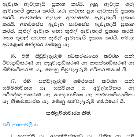
ඇවැත ඇවැතැයි ප්‍රකාශ කරයි. ලුහු ඇවැත ගරු
ඇවැතැයි ප්‍රකාශ කරයි. ගරු ඇවැත ලුහු ඇවැතැයි ප්‍රකාශ
කරයි. සාවසේස ඇවැත අනවසේස ඇවැතැයි ප්‍රකාශ
කරයි. අනවසේස ඇවැත සාවසේස ඇවැතැයි ප්‍රකාශ
කරයි. තුළුල් ඇවැත නො තුළුල් ඇවැතැයි ප්‍රකාශ කරයි.
නො තුළුල් ඇවැත තුළුල් ඇවැතැයි ප්‍රකාශ කරයි. මොහු
අටළොස් භේදකර වස්තූහු යැ.
16. එහි සිවුවැදෑරුම් අධිකරණයෝ කවරහ යත්:
විවාදාධිකරණ යැ අනුවාදාධිකරණ යැ ආපත්තාධිකරණ යැ
කිච්චාධිකරණ යැ. මොහු සිවුවැදෑරුම් අධිකරණයෝ යි.
17. එහි සත්වැදෑරුම් ශමථයෝ කවරහ යත්:
සම්මුඛාවිනය යැ සතිවිනය ය අමූළ්හවිනය යැ
පටිඤ්ඤාතකරණ යැ යෙභූය්‍යසිකා යැ තස්සපාපිය්‍යසිකා
යැ තිණවත්‍ථාරක යැ. මොහු සත්වැදෑරුම් ශමථයෝ යි.
කතිපුච්ඡාවාරය නිමි.
එහි නාමාවලිය:
1. ආපත්ති යැ, ආපත්තිස්කන්‍ධ යැ, විනීත යැ, යළි