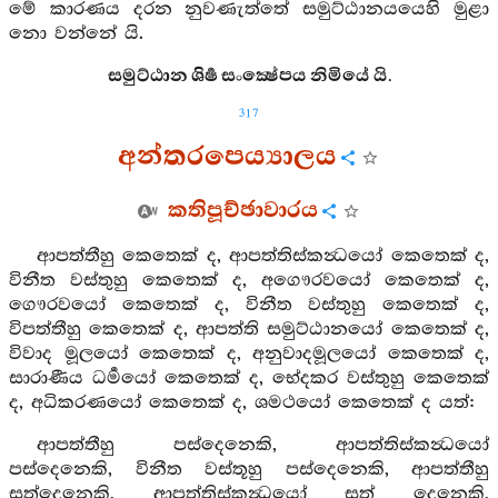
මේ කාරණය දරන නුවණැත්තේ සමුට්ඨානයයෙහි මුළා
නො වන්නේ යි.
සමුට්ඨාන ශිර්‍ෂ සංක්‍ෂේපය නිමියේ යි.
317
අන්තරපෙය්‍යාලය
කතිපූච්ඡාවාරය
ආපත්තීහු කෙතෙක් ද, ආපත්තිස්කන්‍ධයෝ කෙතෙක් ද,
විනීත වස්තුහු කෙතෙක් ද, අගෞරවයෝ කෙතෙක් ද,
ගෞරවයෝ කෙතෙක් ද, විනීත වස්තුහු කෙතෙක් ද,
විපත්තීහු කෙතෙක් ද, ආපත්ති සමුට්ඨානයෝ කෙතෙක් ද,
විවාද මූලයෝ කෙතෙක් ද, අනුවාදමූලයෝ කෙතෙක් ද,
සාරාණීය ධර්‍මයෝ කෙතෙක් ද, භේදකර වස්තුහු කෙතෙක්
ද, අධිකරණයෝ කෙතෙක් ද, ශමථයෝ කෙතෙක් ද යත්:
ආපත්තීහු පස්දෙනෙකි, ආපත්තිස්කන්‍ධයෝ
පස්දෙනෙකි, විනීත වස්තූහු පස්දෙනෙකි, ආපත්තීහු
සත්දෙනෙකි, ආපත්තිස්කන්‍ධයෝ සත් දෙනෙකි,