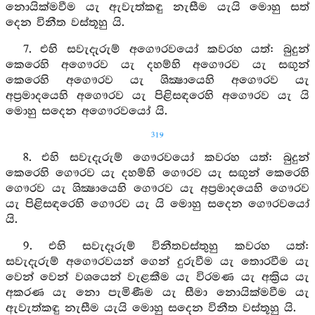
නොයික්මවීම යැ ඇවැත්කඳු නැසීම යැයි මොහු සත්
දෙන විනීත වස්තූහු යි.
7. එහි සවැදැරුම් අගෞරවයෝ කවරහ යත්: බුදුන්
කෙරෙහි අගෞරව යැ දහම්හි අගෞරව යැ සඟුන්
කෙරෙහි අගෞරව යැ ශික්‍ෂායෙහි අගෞරව යැ
අප්‍රමාදයෙහි අගෞරව යැ පිළිසඳරෙහි අගෞරව යැ යි
මොහු සදෙන අගෞරවයෝ යි.
319
8. එහි සවැදැරුම් ගෞරවයෝ කවරහ යත්: බුදුන්
කෙරෙහි ගෞරව යැ දහම්හි ගෞරව යැ සඟුන් කෙරෙහි
ගෞරව යැ ශික්‍ෂායෙහි ගෞරව යැ අප්‍රමාදයෙහි ගෞරව
යැ පිළිසඳරෙහි ගෞරව යැ යි මොහු සදෙන ගෞරවයෝ
යි.
9. එහි සවැදෑරුම් විනීතවස්තුහු කවරහ යත්:
සවැදැරුම් අගෞරවයන් ගෙන් දුරුවීම යැ තොරවීම යැ
වෙන් වෙන් වශයෙන් වැළකීම යැ විරමණ යැ අක්‍රිය යැ
අකරණ යැ නො පැමිණීම යැ සීමා නොයික්මවීම යැ
ඇවැත්කඳු නැසීම යැයි මොහු සදෙන විනීත වස්තූහු යි.