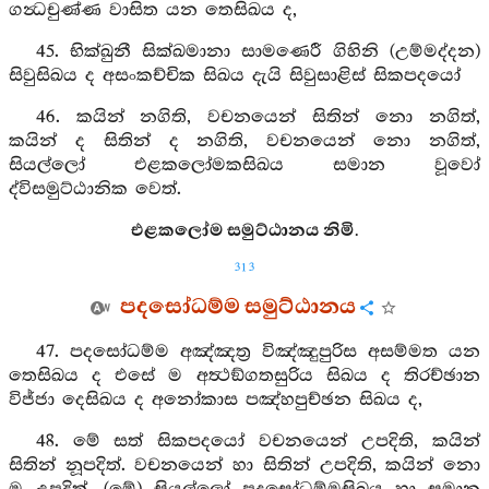
ගන්‍ධචුණ්ණ වාසිත යන තෙසිඛය ද,
45. භික්ඛුනී සික්ඛමානා සාමණෙරී ගිහිනි (උම්මද්දන)
සිවුසිඛය ද අසංකච්චික සිඛය දැයි සිවුසාළිස් සිකපදයෝ
46. කයින් නගිති, වචනයෙන් සිතින් නො නගිත්,
කයින් ද සිතින් ද නගිති, වචනයෙන් නො නගිත්,
සියල්ලෝ එළකලෝමකසිඛය සමාන වූවෝ
ද්විසමුට්ඨානික වෙත්.
එළකලෝම සමුට්ඨානය නිමි.
313
පදසෝධම්ම සමුට්ඨානය
47. පදසෝධම්ම අඤ්ඤත්‍ර විඤ්ඤුපුරිස අසම්මත යන
තෙසිඛය ද එසේ ම අත්‍ථඞ්ගතසුරිය සිඛය ද තිරච්ඡාන
විජ්ජා දෙසිඛය ද අනෝකාස පඤ්හපුච්ඡන සිඛය ද,
48. මේ සත් සිකපදයෝ වචනයෙන් උපදිති, කයින්
සිතින් නූපදිත්. වචනයෙන් හා සිතින් උපදිති, කයින් නො