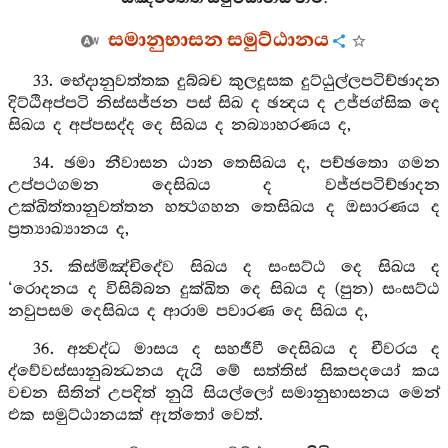
සමානුභාසන සමුට්ඨානය
33. භේදානුවත්තක දුබ්බච කුලදූසක දුට්ඨුල්ලපටිච්ඡාදන
දිට්ඨිඅප්පටි නිස්සජ්ජන පස් සිඛ ද ඡන්‍දය ද උජ්ජග්සික දෙ
සිඛය ද අප්පසද්ද දෙ සිඛය ද නබ්‍යාහරණය ද,
34. ඡමා නීවාසන ඨාන තෙසිඛය ද, පච්ඡතො ගමන
උප්පථගමන දෙසිඛය ද වජ්ජපටිච්ඡාදන
උක්ඛිත්තානුවත්තන හත්‍ථගහන තෙසිඛය ද ඔසාරණය ද
ප්‍රත්‍යාඛ්‍යානය ද,
35. කිස්මිඤ්චිදේව සිඛය ද සංසට්ඨ දෙ සිඛය ද
‘රොදනය ද විසිබ්බන දුක්ඛිත දෙ සිඛය ද (පුන) සංසට්ඨ
නවුපසම දෙසිඛය ද ආරාම පවාරණ දෙ සිඛය ද,
36. අන්‍වද්ධ මාසය ද සහජීවී දෙසිඛය ද චීවරය ද
ද්වේවස්සානුබන්‍ධනය දැයි මේ සත්තිස් සිකපදයෝ කය
වචන සිතින් උපදිත් නුයි සියල්ලෝ සමානුභාසනය මෙන්
එක සමුට්ඨානයක් ඇත්තෝ වෙත්.