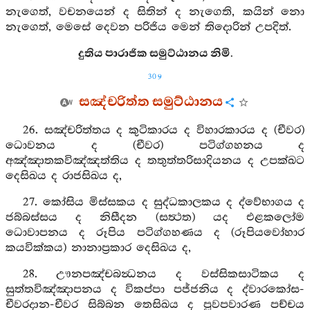
නැගෙත්, වචනයෙන් ද සිතින් ද නැගෙති, කයින් නො
නැගෙත්, මෙසේ දෙවන පරිජිය මෙන් තිදොරින් උපදිත්.
දුතිය පාරාජික සමුට්ඨානය නිමි.
309
සඤ්චරිත්ත සමුට්ඨානය
26. සඤ්චරිත්තය ද කුටිකාරය ද විහාරකාරය ද (චීවර)
ධොවනය ද (චීවර) පටිග්ගහනය ද
අඤ්ඤාතකවිඤ්ඤත්තිය ද තතුත්තරිසාදියනය ද උපක්ඛට
දෙසිඛය ද රාජසිඛය ද,
27. කෝසිය මිස්සකය ද සුද්ධකාලකය ද ද්වේභාගය ද
ජබ්බස්සය ද නිසීදන (සත්‍ථත) යද එළකලෝම
ධොවාපනය ද රූපිය පටිග්ගහණය ද (රූපියවෝහාර
කයවික්කය) නානාප්‍රකාර දෙසිඛය ද,
28. ඌනපඤ්චබන්‍ධනය ද වස්සිකසාටිකය ද
සුත්තවිඤ්ඤාපනය ද විකප්පා පජ්ජනිය ද ද්වාරකෝස-
චීවරදාන-චීවර සිබ්බන තෙසිඛය ද පූවපවාරණ පච්චය