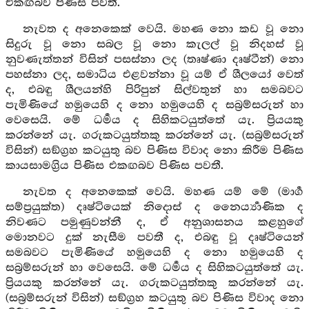
එකඟබව පිණිස පවතී.
නැවත ද අනෙකෙක් වෙයි. මහණ නො කඩ වූ නො
සිදුරු වූ නො සබල වූ නො කැලල් වූ නිදහස් වූ
නුවණැත්තන් විසින් පසස්නා ලද (තෘෂ්ණා දෘෂ්ටීන්) නො
පහස්නා ලද, සමාධිය එළවන්නා වූ යම් ඒ ශීලයෝ වෙත්
ද, එබඳු ශීලයන්හි පිරිපුන් සිල්වතුන් හා සමබවට
පැමිණියේ හමුයෙහි ද නො හමුයෙහි ද සබ්‍රම්සරුන් හා
වෙසෙයි. මේ ධර්‍මය ද සිහිකටයුත්තේ යැ. ප්‍රියයකු
කරන්නේ යැ. ගරුකටයුත්තකු කරන්නේ යැ. (සබ්‍රම්සරුන්
විසින්) සඞ්ග්‍රහ කටයුතු බව පිණිස විවාද නො කිරීම පිණිස
කායසාමග්‍රිය පිණිස එකඟබව පිණිස පවතී.
නැවත ද අනෙකෙක් වෙයි. මහණ යම් මේ (මාර්‍ග
සම්ප්‍රයුක්ත) දෘෂ්ටියෙක් නිදොස් ද නෛර්‍ය්‍යාණික ද
නිවණට පමුණුවන්නී ද, ඒ අනුශාසනය කළහුගේ
මොනවට දුක් නැසීම පවතී ද, එබඳු වූ දෘෂ්ටියෙන්
සමබවට පැමිණියේ හමුයෙහි ද නො හමුයෙහි ද
සබ්‍රම්සරුන් හා වෙසෙයි. මේ ධර්‍මය ද සිහිකටයුත්තේ යැ.
ප්‍රියයකු කරන්නේ යැ. ගරුකටයුත්තකු කරන්නේ යැ.
(සබ්‍රම්සරුන් විසින්) සඞ්ග්‍රහ කටයුතු බව පිණිස විවාද නො