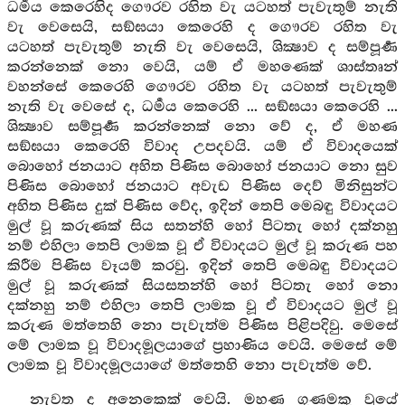
ධර්‍මය කෙරෙහිද ගෞරව රහිත වැ යටහත් පැවැතුම් නැති
වැ වෙසෙයි, සඞ්ඝයා කෙරෙහි ද ගෞරව රහිත වැ
යටහත් පැවැතුම් නැති වැ වෙසෙයි, ශික්‍ෂාව ද සම්පූර්‍ණ
කරන්නෙක් නො වෙයි, යම් ඒ මහණෙක් ශාස්තෘන්
වහන්සේ කෙරෙහි ගෞරව රහිත වැ යටහත් පැවැතුම්
නැති වැ වෙසේ ද, ධර්‍මය කෙරෙහි ... සඞ්ඝයා කෙරෙහි ...
ශික්‍ෂාව සම්පූර්‍ණ කරන්නෙක් නො වේ ද, ඒ මහණ
සඞ්ඝයා කෙරෙහි විවාද උපදවයි. යම් ඒ විවාදයෙක්
බොහෝ ජනයාට අහිත පිණිස බොහෝ ජනයාට නො සුව
පිණිස බොහෝ ජනයාට අවැඩ පිණිස දෙව් මිනිසුන්ට
අහිත පිණිස දුක් පිණිස වේද, ඉදින් තෙපි මෙබඳු විවාදයට
මුල් වූ කරුණක් සිය සතන්හි හෝ පිටතැ හෝ දක්නහු
නම් එහිලා තෙපි ලාමක වූ ඒ විවාදයට මුල් වූ කරුණ පහ
කිරීම පිණිස වෑයම් කරවු. ඉදින් තෙපි මෙබඳු විවාදයට
මුල් වූ කරුණක් සියසතන්හි හෝ පිටතැ හෝ නො
දක්නහු නම් එහිලා තෙපි ලාමක වූ ඒ විවාදයට මුල් වූ
කරුණ මත්තෙහි නො පැවැත්ම පිණිස පිළිපදිවු. මෙසේ
මේ ලාමක වූ විවාදමූලයාගේ ප්‍රහාණිය වෙයි. මෙසේ මේ
ලාමක වූ විවාදමූලයාගේ මත්තෙහි නො පැවැත්ම වේ.
නැවත ද අනෙකෙක් වෙයි. මහණ ගුණමකු වූයේ