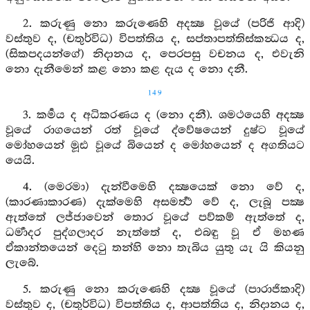
2. කරුණු නො කරුණෙහි අදක්‍ෂ වූයේ (පරිජි ආදි)
වස්තුව ද, (චතුර්විධ) විපත්තිය ද, සප්තාපත්තිස්කන්‍ධය ද,
(සිකපදයන්ගේ) නිදානය ද, පෙරපසු වචනය ද, එවැනි
නො දැනීමෙන් කළ නො කළ දැය ද නො දනී.
149
3. කර්‍මය ද අධිකරණය ද (නො දනී). ශමථයෙහි අදක්‍ෂ
වූයේ රාගයෙන් රත් වූයේ ද්වේෂයෙන් දුෂ්ට වූයේ
මෝහයෙන් මූඪ වූයේ බියෙන් ද මෝහයෙන් ද අගතියට
යෙයි.
4. (මෙරමා) දැන්වීමෙහි දක්‍ෂයෙක් නො වේ ද,
(කාරණාකාරණ) දැක්මෙහි අසමර්‍ත්‍ථ වේ ද, ලැබූ පක්‍ෂ
ඇත්තේ ලජ්ජාවෙන් තොර වූයේ පව්කම් ඇත්තේ ද,
ධර්‍මාදර පුද්ගලාදර නැත්තේ ද, එබඳු වූ ඒ මහණ
ඒකාන්තයෙන් දෙටු තන්හි නො තැබිය යුතු යැ යි කියනු
ලැබේ.
5. කරුණු නො කරුණෙහි දක්‍ෂ වූයේ (පාරාජිකාදි)
වස්තුව ද, (චතුර්විධ) විපත්තිය ද, ආපත්තිය ද, නිදානය ද,