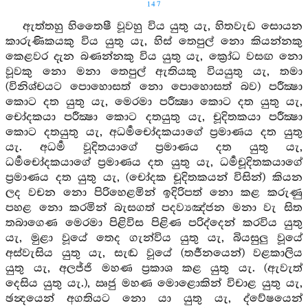
147
ඇත්තහු හිතෛෂී වූවහු විය යුතු යැ, හිතවැඩ සොයන
කාරුණිකයකු විය යුතු යැ, හිස් තෙපුල් නො කියන්නකු
කෙළවර දැන බණන්නකු විය යුතු යැ, ක්‍රෝධ වසඟ නො
වූවකු නො මනා තෙපුල් ඇතියකු වියයුතු යැ, තමා
(විනිශ්චයට පොහොසත් නො පොහොසත් බව) පරීක්‍ෂා
කොට දත යුතු යැ, මෙරමා පරීක්‍ෂා කොට දත යුතු යැ,
චෝදකයා පරීක්‍ෂා කොට දතයුතු යැ, චූදිතකයා පරීක්‍ෂා
කොට දතයුතු යැ, අධර්‍මචෝදකයාගේ ප්‍රමාණය දත යුතු
යැ. අධර්‍ම වූදිතයාගේ ප්‍රමාණය දත යුතු යැ,
ධර්‍මචෝදකයාගේ ප්‍රමාණය දත යුතු යැ, ධර්‍මචූදිතකයාගේ
ප්‍රමාණය දත යුතු යැ, (චෝදක චූදිතකයන් විසින්) කියන
ලද වචන නො පිරිහෙළමින් ඉදිරිපත් නො කළ කරුණු
පහළ නො කරමින් බැසගත් පදව්‍යඤ්ජන මනා වැ සිත
තබාගෙණ මෙරමා පිළිවිස පිළිණ පරිද්දෙන් කරවිය යුතු
යැ, මුළා වූයේ තෙද ගැන්විය යුතු යැ, බියසුලු වූයේ
අස්වැසිය යුතු යැ, සැඬ වූයේ (තර්‍ජනයෙන්) වළකාලිය
යුතු යැ, අලජ්ජි මහණ ප්‍රකාශ කළ යුතු යැ. (ඇවැත්
දෙසිය යුතු යැ.), ඍජු මහණ මොළොකින් විචාළ යුතු යැ,
ඡන්‍දයෙන් අගතියට නො යා යුතු යැ, ද්වේෂයෙන්