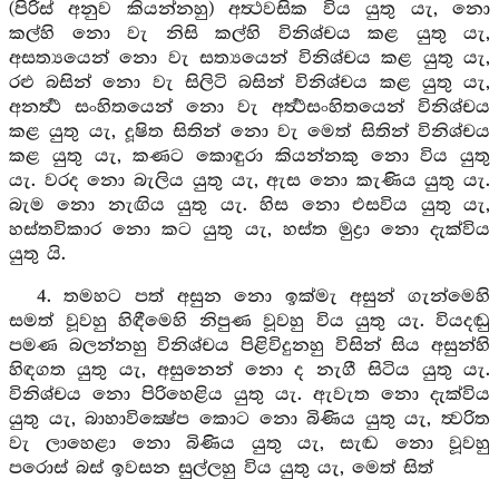
(පිරිස් අනුව කියන්නහු) අත්‍ථවසික විය යුතු යැ, නො
කල්හි නො වැ නිසි කල්හි විනිශ්චය කළ යුතු යැ,
අසත්‍යයෙන් නො වැ සත්‍යයෙන් විනිශ්චය කළ යුතු යැ,
රළු බසින් නො වැ සිලිටි බසින් විනිශ්චය කළ යුතු යැ,
අනර්‍ත්‍ථ සංහිතයෙන් නො වැ අර්‍ත්‍ථසංහිතයෙන් විනිශ්චය
කළ යුතු යැ, දූෂිත සිතින් නො වැ මෙත් සිතින් විනිශ්චය
කළ යුතු යැ, කණට කොඳුරා කියන්නකු නො විය යුතු
යැ. වරද නො බැලිය යුතු යැ, ඇස නො කැණිය යුතු යැ.
බැම නො නැඟිය යුතු යැ. හිස නො එසවිය යුතු යැ,
හස්තවිකාර නො කට යුතු යැ, හස්ත මුද්‍රා නො දැක්විය
යුතු යි.
4. තමහට පත් අසුන නො ඉක්මැ අසුන් ගැන්මෙහි
සමත් වූවහු හිඳීමෙහි නිපුණ වූවහු විය යුතු යැ. වියදඬු
පමණ බලන්නහු විනිශ්චය පිළිවිදුනහු විසින් සිය අසුන්හි
හිඳගත යුතු යැ, අසුනෙන් නො ද නැගී සිටිය යුතු යැ.
විනිශ්චය නො පිරිහෙළිය යුතු යැ. ඇවැත නො දැක්විය
යුතු යැ, බාහාවික්‍ෂේප කොට නො බිණිය යුතු යැ, ත්‍වරිත
වැ ලාහෙළා නො බිණිය යුතු යැ, සැඬ නො වූවහු
පරොස් බස් ඉවසන සුල්ලහු විය යුතු යැ, මෙත් සිත්