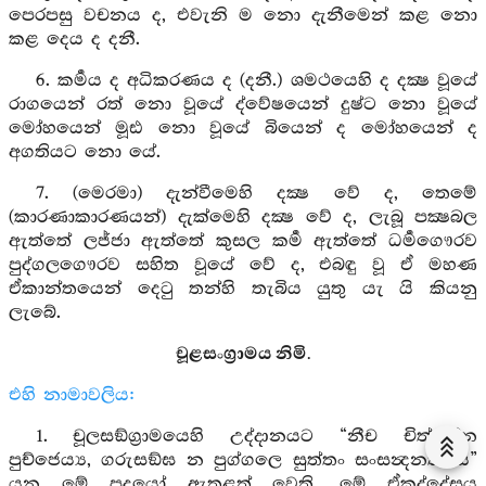
පෙරපසු වචනය ද, එවැනි ම නො දැනීමෙන් කළ නො
කළ දෙය ද දනී.
6. කර්‍මය ද අධිකරණය ද (දනී.) ශමථයෙහි ද දක්‍ෂ වූයේ
රාගයෙන් රත් නො වූයේ ද්වේෂයෙන් දුෂ්ට නො වූයේ
මෝහයෙන් මූඪ නො වූයේ බියෙන් ද මෝහයෙන් ද
අගතියට නො යේ.
7. (මෙරමා) දැන්වීමෙහි දක්‍ෂ වේ ද, තෙමේ
(කාරණාකාරණයන්) දැක්මෙහි දක්‍ෂ වේ ද, ලැබූ පක්‍ෂබල
ඇත්තේ ලජ්ජා ඇත්තේ කුසල කර්‍ම ඇත්තේ ධර්‍මගෞරව
පුද්ගලගෞරව සහිත වූයේ වේ ද, එබඳු වූ ඒ මහණ
ඒකාන්තයෙන් දෙටු තන්හි තැබිය යුතු යැ යි කියනු
ලැබේ.
චූළසංග්‍රාමය නිමි.
එහි නාමාවලිය:
1. චූලසඞ්ග්‍රාමයෙහි උද්දානයට “නීච චිත්තේන
පුච්ජෙය්‍ය, ගරුසඞ්ඝ න පුග්ගලෙ සුත්තං සංසන්‍දනත්‍ථාය”
යන මේ පදයෝ ඇතුළත් වෙති. මේ ඒකුද්දේසය