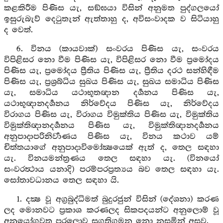
කළකිරීම පිණිස යැ, සඞ්ඝයා විසින් අනුමත පුද්ගලයෝ
ඉසුරුබැව් දෙටුතැන් ඇත්තාහු ද, අවිසංවාදක ව සිටියාහු
ද වෙත්.
6. විනය (කායවාක්) සංවරය පිණිස යැ, සංවරය
විපිළිසර නො වීම පිණිස යැ, විපිළිසර නො වීම ප්‍රමෝදය
පිණිස යැ, ප්‍රමෝදය ප්‍රීතිය පිණිස යැ, ප්‍රීතිය දරථ සන්හිඳීම
පිණිස යැ, ප්‍රශ්‍රබ්ධිය සුඛය පිණිස යැ, සුඛය සමාධිය පිණිස
යැ, සමාධිය යථාභූතඥාන දර්‍ශනය පිණිස යැ,
යථාභූඥානදර්‍ශනය නිර්වේදය පිණිස යැ, නිර්වේදය
විරාගය පිණිස යැ, විරාගය විමුක්තිය පිණිස යැ, විමුක්තිය
විමුක්තිඥානදර්‍ශනය පිණිස යැ, විමුක්තිඥානදර්‍ශනය
අනුපාදාපරිනිර්‍වාණය පිණිස යැ, විනය කථාව යම්
චිත්තයාගේ අනුපාදාවිමෝක්‍ෂයෙක් ඇත් ද, තෙල සඳහා
යැ. විනයමන්ත්‍රණය තෙල සඳහා යැ. (විනයෝ
සංවරත්‍ථාය යනාදි) පරම්පරප්‍රත්‍යය බව තෙල සඳහා යැ.
සෝතාවධානය තෙල සඳහා යි.
1. දක්‍ෂ වූ අග්‍රබුද්ධිමත් බුදුරජුන් විසින් (දේශනා) කරණ
ලද මොනවට ප්‍රකාශ කරණලද සිකපදයන්ට අනුලොම් වූ
අනුයෝගවත පරලොව සුගතිගමන නො නසමින් අසව.