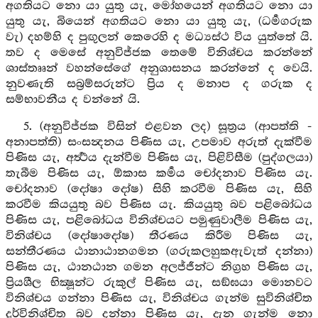
අගතියට නො යා යුතු යැ, මෝහයෙන් අගතියට නො යා
යුතු යැ, බියෙන් අගතියට නො යා යුතු යැ, (ධර්‍මගරුක
වැ) දහම්හි ද පුඟුලන් කෙරෙහි ද මධ්‍යස්ථ විය යුත්තේ යි.
තව ද මෙසේ අනුවිජ්ජක තෙමේ විනිශ්චය කරන්නේ
ශාස්තෲන් වහන්සේගේ අනුශාසනය කරන්නේ ද වෙයි.
නුවණැති සබ්‍රම්සරුන්ට ප්‍රිය ද මනාප ද ගරුක ද
සම්භාවනීය ද වන්නේ යි.
5. (අනුවිජ්ජක විසින් එළවන ලද) සූත්‍රය (ආපත්ති -
අනාපත්ති) සංසන්‍දනය පිණිස යැ, උපමාව අරුත් දැක්වීම
පිණිස යැ, අර්‍ත්‍ථය දැන්වීම පිණිස යැ, පිළිවිසීම (පුද්ගලයා)
තැබීම පිණිස යැ, ඕකාස කර්‍මය චෝදනාව පිණිස යැ.
චෝදනාව (දෝෂා දෝෂ) සිහි කරවීම පිණිස යැ, සිහි
කරවීම කියයුතු බව පිණිස යැ. කියයුතු බව පළිබෝධය
පිණිස යැ, පළිබෝධය විනිශ්චයට පමුණුවාලීම පිණිස යැ,
විනිශ්චය (දෝෂාදෝෂ) තීරණය කිරීම පිණිස යැ,
සන්තීරණය ඨානාඨානගමන (ගරුකලහුකඇවැත් දන්නා)
පිණිස යැ, ඨානඨාන ගමන අලජ්ජීන්ට නිග්‍රහ පිණිස යැ,
ප්‍රියශීල භික්‍ෂූන්ට රුකුල් පිණිස යැ, සඞ්ඝයා මොනවට
විනිශ්චය ගන්නා පිණිස යැ, විනිශ්චය ගැන්ම සුවිනිශ්චිත
දුර්විනිශ්චිත බව දන්නා පිණිස යැ, දැන ගැන්ම නො