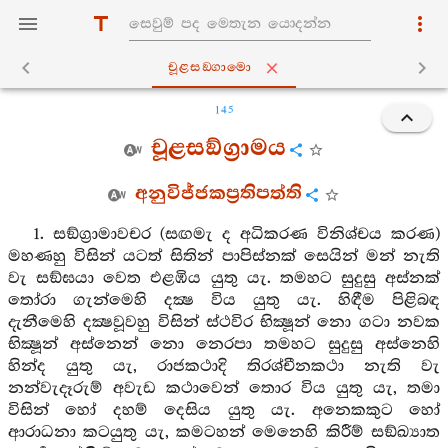
චූළසඞ‍්ගාමො
145
චූළසඞ්ග්‍රාමය
අනුවිජ්ජකප්‍රතිපත්ති
1. සඞ්ග්‍රාමාවචර (සඟමැ ද අධිකරණ විනිශ්චය කරණ)
මහණහු විසින් යටත් සිතින් පාපිස්නක් සෙයින් මන් නැති
වැ සඞ්ඝයා වෙත එළඹිය යුතු යැ. තමහට සුදුසු අස්නක්
තෝරා ගැන්මෙහි දක්‍ෂ විය යුතු යැ. හිඳීම පිළිබඳ
දැනීමෙහි දක්‍ෂවූවහු විසින් ස්ථවිර භික්‍ෂූන් නො ගටා නවක
භික්‍ෂූන් අස්නෙන් නො නෙරපා තමහට සුදුසු අස්නෙහි
හින්ද යුතු යැ, රාජකථාදි තිරශ්චීනකථා නැති වැ
නන්වැදෑරුම් අවැඩ කථාවෙන් තොර විය යුතු යැ, තමා
විසින් හෝ දහම් දෙසිය යුතු යැ. අනෙකකුට හෝ
ආරාධනා කටයුතු යැ, කමටහන් මෙනෙහි කිරීම් සඞ්ඛ්‍යාත