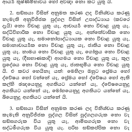
ආර්‍ය්‍ය තුෂ්ණිම්භාවය හෝ අවඥා නො කට යුතු යි.
2. සඞ්ඝයා විසින් අනුමත කරණ ලද විනිශ්චය කරණු
නැමැති අනුවිජ්ජක පුද්ගල විසින් උපාද්ධ්‍යාය (කවරෙ
දැයි) නො විචාළ යුතු යැ, ආචාර්‍ය්‍ය නො විචාළ යුතු යැ.
සද්ධිවිහාරික නො විචාළ යුතු යැ, අන්තේවාසික නො
විචාළ යුතු යැ, සමානෝපාද්ධ්‍යායක නො විචාළ යුතු යැ,
සමානාචාර්‍ය්‍යක නො විචාළ යුතු යැ, ජාතිය නො විචාළ
යුතු යැ. නාමය නො විචාළ යුතු යැ, ගෝත්‍රය නො විචාළ
යුතු යැ, (දීඝභාණකාදි) ආගමය නො විචාළ යුතු යැ, කුල
ප්‍රදේශය නො විචාළ යුතු යැ, ජාතභූමිය නො විචාළ යුතු
යි. එ කවර හෙයිනැ යත්: මෙහිලා ඔහුට ප්‍රේමය හෝ
ද්වේෂය හෝ වන්නේ යැ, ප්‍රේමය හෝ ද්වේෂය හෝ ඇති
කල්හි ඡන්‍දයෙනුදු අගතියට යන්නේ යැ, ද්වේෂයෙනුදු
අගතියට යන්නේ යැ, මෝහයෙනුදු අගතියට යන්නේ යැ,
බියෙනුදු අගතියට යන්නේ යි.
3. සඞ්ඝයා විසින් අනුමත කරණ ලද විනිශ්චය කරණු
කැමැති අනුවිජ්ජක පුද්ගල විසින් පුද්ගලගරුක නො වැ
සඞ්ඝගරුක විය යුතු යැ, ආමිසගරුක නො වැ
සද්ධර්‍මගරුක විය යුතු යැ. පරිස සඞ්කප්පික නො වැ